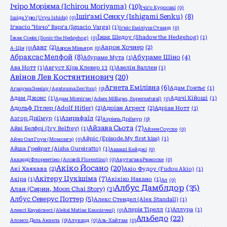
Ічіро Моріяма (Ichirou Moriyama)
(10)
Ічіґо Куросакі
(0)
Ішіґамі Сенку (Ishigami Senku)
(8)
Ішіда Урю (Uryu Ishida)
(0)
Іґнасіо "Начо" Варґа (Ignacio Varga)
(1)
Іґніс Еміліуш Стаард
(0)
Їжак Шедоу (Shadow the Hedgehog)
(1)
Їжак Сонік (Sonic the Hedgehog)
(0)
Аанг
(2)
Аарон Хочнер
(2)
А-Цін
(0)
Аарон Міньярд
(0)
Абраксас Мелфой
(8)
Абураме Шіно
(4)
Абураме Мута
(1)
Ава Нотт
(1)
Август Кіра Клевер 13
(1)
Авелін Валлен
(1)
Авінов Лев Костянтинович
(20)
Агнета Емілівна
(6)
Адам Гонтьє
(1)
Агацума Зеніцу (Agatsuma Zen'itsu)
(0)
Адам Джонс
(1)
Адачі Кійоші
(1)
Адам Мілліґан (Adam Milligan, Supernatural)
(0)
Адольф Гітлер (Adolf Hitler)
(2)
Адріан Агрест
(2)
Адріан Нотт
(1)
Азгор Дріїмур
(1)
Азирафаїл
(2)
Азріель Дріїмур
(0)
Айзава Сьота
(7)
Айві Белфрі (Ivy Belfrey)
(1)
Айзен Соуске
(0)
Айріс (Episode.My first kiss)
(1)
Айнз Оал Гоун (Момонга)
(0)
Айша Грейрат (Aisha Gureiratto)
(1)
Акааші Кейджі
(0)
Аккарді Флорентіно (Accardi Florentino)
(0)
Акутаґава Рюноске
(0)
Акіко Йосано
(20)
Акі Хаякава
(2)
Акіо Фудоу (Fudou Akio)
(1)
Акітеру Цукішіма
(7)
Акіра
(1)
Акіхіко Накано
(1)
Ал
(0)
Албус Дамблдор
(35)
Алан (Сирин, Moon Chai Story)
(3)
Албус Северус Поттер
(5)
Алекс Стендел (Alex Standall)
(1)
Алерія Тірелл
(1)
Аллура
(1)
Алексі Каунісвесі (Aleksi Matias Kaunisvesi)
(0)
Альбедо
(22)
Алонсо Дель Анхель
(0)
Алукард
(0)
Аль-Хайтам
(0)