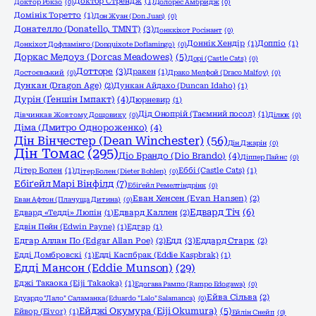
Доктор Стрендж
(1)
Доктор Рокзо
(0)
Долорес Амбридж
(0)
Домінік Торетто
(1)
Дон Жуан (Don Juan)
(0)
Донателло (Donatello, TMNT)
(3)
Донккіхот Росінант
(0)
Доннік Хендір
(1)
Доппіо
(1)
Донкіхот Дофламінго (Donquixote Doflamingo)
(0)
Доркас Медоуз (Dorcas Meadowes)
(5)
Дорі (Castle Cats)
(0)
Дотторе
(3)
Дракен
(1)
Достоєвський
(0)
Драко Мелфой (Draco Malfoy)
(0)
Дункан (Dragon Age)
(2)
Дункан Айдахо (Duncan Idaho)
(1)
Дурін (Ґеншін Імпакт)
(4)
Дюрневир
(1)
Дід Онопрій (Таємний посол)
(1)
Дівчинка в Жовтому Дощовику
(0)
Ділюк
(0)
Діма (Дмитро Однороженко)
(4)
Дін Вінчестер (Dean Winchester)
(56)
Дін Джарін
(0)
Дін Томас
(295)
Діо Брандо (Dio Brando)
(4)
Діппер Пайнс
(0)
Дітер Болен
(1)
Еббі (Castle Cats)
(1)
Дітер Болен (Dieter Bohlen)
(0)
Ебіґейл Марі Вінфілд
(7)
Ебіґейл Ремелтіндрінк
(0)
Еван Хенсен (Evan Hansen)
(2)
Еван Афтон (Плачуща Дитина)
(0)
Едвард Тіч
(6)
Едвард «Тедді» Люпін
(1)
Едвард Каллен
(2)
Едвін Пейн (Edwin Payne)
(1)
Едгар
(1)
Едд
(3)
Едгар Аллан По (Edgar Allan Poe)
(2)
Еддард Старк
(2)
Едді Домбровскі
(1)
Едді Каспбрак (Eddie Kaspbrak)
(1)
Едді Мансон (Eddie Munson)
(29)
Еджі Такаока (Eiji Takaoka)
(1)
Едогава Рампо (Rampo Edogawa)
(0)
Ейва Сільва
(2)
Едуардо "Лало" Саламанка (Eduardo "Lalo" Salamanca)
(0)
Ейджі Окумура (Eiji Okumura)
(5)
Ейвор (Eivor)
(1)
Ейлін Снейп
(0)