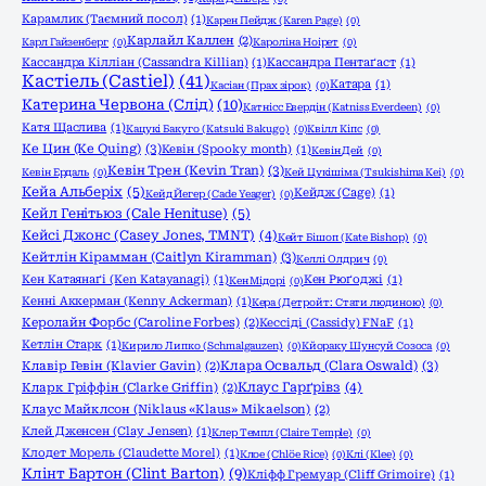
Карамлик (Таємний посол)
(1)
Карен Пейдж (Karen Page)
(0)
Карлайл Каллен
(2)
Карл Гайзенберг
(0)
Кароліна Ноірет
(0)
Кассандра Кілліан (Cassandra Killian)
(1)
Кассандра Пентаґаст
(1)
Кастіель (Castiel)
(41)
Катара
(1)
Касіан (Прах зірок)
(0)
Катерина Червона (Слід)
(10)
Катнісс Евердін (Katniss Everdeen)
(0)
Катя Щаслива
(1)
Кацукі Бакуго (Katsuki Bakugo)
(0)
Квілл Кіпс
(0)
Ке Цин (Ke Quing)
(3)
Кевін (Spooky month)
(1)
Кевін Дей
(0)
Кевін Трен (Kevin Tran)
(3)
Кевін Ердаль
(0)
Кей Цукішіма (Tsukishima Kei)
(0)
Кейа Альберіх
(5)
Кейдж (Cage)
(1)
Кейд Йегер (Cade Yeager)
(0)
Кейл Генітьюз (Cale Henituse)
(5)
Кейсі Джонс (Casey Jones, TMNT)
(4)
Кейт Бішоп (Kate Bishop)
(0)
Кейтлін Кірамман (Caitlyn Kiramman)
(3)
Келлі Олдрич
(0)
Кен Катаянаґі (Ken Katayanagi)
(1)
Кен Рюґоджі
(1)
Кен Мідорі
(0)
Кенні Аккерман (Kenny Ackerman)
(1)
Кера (Детройт: Стати людиною)
(0)
Керолайн Форбс (Caroline Forbes)
(2)
Кессіді (Cassidy) FNaF
(1)
Кетлін Старк
(1)
Кирило Липко (Schmalgauzen)
(0)
Кйораку Шунсуй Созоса
(0)
Клара Освальд (Clara Oswald)
(3)
Клавір Гевін (Klavier Gavin)
(2)
Клаус Гарґрівз
(4)
Кларк Гріффін (Clarke Griffin)
(2)
Клаус Майклсон (Niklaus «Klaus» Mikaelson)
(2)
Клей Дженсен (Clay Jensen)
(1)
Клер Темпл (Claire Temple)
(0)
Клодет Морель (Claudette Morel)
(1)
Клое (Chlöe Rice)
(0)
Клі (Klee)
(0)
Клінт Бартон (Clint Barton)
(9)
Кліфф Гремуар (Cliff Grimoire)
(1)