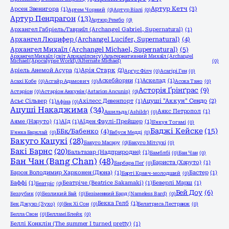
Артур Кетч
(3)
Арсен Звенигора
(1)
Артем Чорний
(0)
Артур Візлі
(0)
Артур Пендрагон
(13)
Артюр Рембо
(0)
Архангел Габріель/Гавриїл (Archangel Gabriel, Supernatural)
(1)
Архангел Люцифер (Archangel Lucifer, Supernatural)
(4)
Архангел Михаїл (Archangel Michael, Supernatural)
(5)
Архангел Михаїл (світ Апокаліпсису)/альтернативний Михаїл (Archangel
Michael (Apocalypse World)/Alternate Michael)
(0)
Аріель Анемой Асура
(1)
Арія Старк
(2)
Арґус Філч
(0)
Асагірі Ген
(0)
Аскебйорни
(1)
Аскелад
(1)
Асахі Кобе
(0)
Асгайр Адамович
(0)
Асока Тано
(0)
Асторія Ґрінґрас
(9)
Астаріон
(0)
Астаріон Анкунін (Astarion Ancunin)
(0)
Асьє Сільвер
(1)
Ахілесс Девенпорт
(1)
Ацуші "Аккун" Сендо
(2)
Афіна
(0)
Ацуші Накаджима
(34)
Аякс Петропол
(1)
Ашильда (Ashildr)
(0)
Аяме (Наруто)
(1)
Аїд
(1)
Аїден Фаулі-Прейшер
(1)
Б'якуя Тогамі
(0)
Баджі Кейске
(15)
ББк/Бабенко
(4)
Б'янка Барклай
(0)
Бабуся Медді
(0)
Бакуго Кацукі
(28)
Бакуго Масару
(0)
Бакуго Мітсукі
(0)
Бакі Барнс
(20)
Бальтазар (Надприродне)
(1)
Бамблбі
(0)
Бан Чан
(0)
Бан Чан (Bang Chan)
(48)
Бариста (Харуто)
(1)
Барбара Пеґ
(0)
Барон Володимир Харконен (Дюна)
(1)
Бастер
(1)
Барті Кравч-молодший
(0)
Баффі
(1)
Беатріче (Beatrice Sakamaki)
(1)
Беверлі Марш
(1)
Беатріс
(0)
Бей Доу
(6)
Беззубик
(0)
Безликий Бай
(0)
Безіменний Бард (Nameless Bard)
(0)
Бекка Гелб
(1)
Бек Джухо (Зухо)
(0)
Бек Хі Сон
(0)
Белатриса Лестранж
(0)
Белла Свон
(0)
Белламі Блейк
(0)
Беллі Конклін (The summer I turned pretty)
(1)