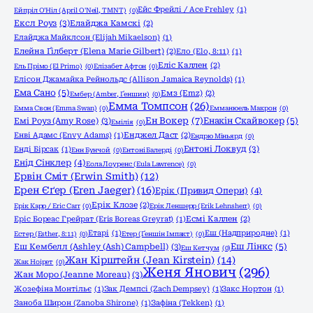
Ейс Фрейлі / Ace Frehley
(1)
Ейпріл О'Ніл (April O'Neil, TMNT)
(0)
Ексл Роуз
(3)
Елайджа Камскі
(2)
Елайджа Майклсон (Elijah Mikaelson)
(1)
Елейна Ґілберт (Elena Marie Gilbert)
(2)
Ело (Elo, 8:11)
(1)
Еліс Каллен
(2)
Ель Прімо (El Primo)
(0)
Елізабет Афтон
(0)
Елісон Джамайка Рейнольдс (Allison Jamaica Reynolds)
(1)
Ема Сано
(5)
Емз (Emz)
(2)
Ембер (Amber, Ґеншин)
(0)
Емма Томпсон
(26)
Емма Свон (Emma Swan)
(0)
Емманюель Макрон
(0)
Ен Вокер
(7)
Емі Роуз (Amy Rose)
(3)
Енакін Скайвокер
(5)
Емілія
(0)
Енві Адамс (Envy Adams)
(1)
Енджел Даст
(2)
Ендрю Міньярд
(0)
Ентоні Локвуд
(3)
Енді Бірсак
(1)
Енн Бунчой
(0)
Ентоні Балерді
(0)
Енід Сінклер
(4)
Еола Лоуренс (Eula Lawrence)
(0)
Ервін Сміт (Erwin Smith)
(12)
Ерен Єґер (Eren Jaeger)
(16)
Ерік (Привид Опери)
(4)
Ерік Клозе
(2)
Ерік Карр / Eric Carr
(0)
Ерік Леншерр (Erik Lehnsherr)
(0)
Еріс Бореас Грейрат (Eris Boreas Greyrat)
(1)
Есмі Каллен
(2)
Етарі
(1)
Еш (Надприродне)
(1)
Естер (Esther, 8:11)
(0)
Етер (Ґеншін Імпакт)
(0)
Еш Кембелл (Ashley (Ash) Campbell)
(3)
Еш Лінкс
(5)
Еш Кетчум
(0)
Жан Кірштейн (Jean Kirstein)
(14)
Жак Ноірет
(0)
Женя Янович
(296)
Жан Моро (Jeanne Moreau)
(3)
Жозефіна Монтільє
(1)
Зак Демпсі (Zach Dempsey)
(1)
Закс Нортон
(1)
Заноба Широн (Zanoba Shirone)
(1)
Зафіна (Tekken)
(1)