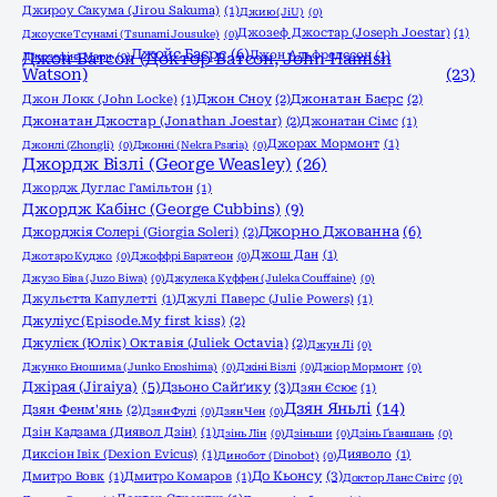
Джироу Сакума (Jirou Sakuma)
(1)
Джию (JiU)
(0)
Джозеф Джостар (Joseph Joestar)
(1)
Джоyске Тсунамі (Tsunami Jousuke)
(0)
Джойс Баєрс
(6)
Джон Альфредссон
(1)
Джозефіна Марч
Джон Ватсон (Доктор Ватсон, John Hamish
(0)
Watson)
(23)
Джон Локк (John Locke)
(1)
Джон Сноу
(2)
Джонатан Баєрс
(2)
Джонатан Джостар (Jonathan Joestar)
(2)
Джонатан Сімс
(1)
Джорах Мормонт
(1)
Джонлі (Zhongli)
(0)
Джонні (Nekra Psaria)
(0)
Джордж Візлі (George Weasley)
(26)
Джордж Дуглас Гамільтон
(1)
Джордж Кабінс (George Cubbins)
(9)
Джорно Джованна
(6)
Джорджія Солері (Giorgia Soleri)
(2)
Джош Дан
(1)
Джотаро Куджо
(0)
Джоффрі Баратеон
(0)
Джузо Біва (Juzo Biwa)
(0)
Джулека Куффен (Juleka Couffaine)
(0)
Джульєтта Капулетті
(1)
Джулі Паверс (Julie Powers)
(1)
Джуліус (Episode.My first kiss)
(2)
Джулієк (Юлік) Октавія (Juliek Octavia)
(2)
Джун Лі
(0)
Джунко Еношима (Junko Enoshima)
(0)
Джіні Візлі
(0)
Джіор Мормонт
(0)
Джірая (Jiraiya)
(5)
Дзьоно Сайґику
(3)
Дзян Єсює
(1)
Дзян Яньлі
(14)
Дзян Фенм'янь
(2)
Дзян Фулі
(0)
Дзян Чен
(0)
Дзін Кадзама (Диявол Дзін)
(1)
Дзінь Лін
(0)
Дзіньши
(0)
Дзінь Ґваншань
(0)
Диксіон Івік (Dexion Evicus)
(1)
Дияволо
(1)
Динобот (Dinobot)
(0)
До Кьонсу
(3)
Дмитро Вовк
(1)
Дмитро Комаров
(1)
Доктор Ланс Світс
(0)