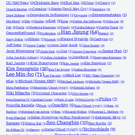
CC-7567 Рекс
(2)
Chidouin Sara
(2)
Choi San
(2)
Cirus
(1)
Clancy
(1)
Cumulus
(1)
Dante (Devil May Cry)
(1)
Crusch Karsten
(0)
Dewdrop
(0)
Dreamwastaken
(3)
Donquixote Doflamingo
(1)
Dong Sicheng
(0)
Doyoung
(0)
Eret
(2)
Ella Mirrel
(0)
Elle
(0)
Emilia
(0)
Ester
(0)
Father Jim Defroque
(0)
Felix Lee
(0)
Felt
(0)
Ferris
(0)
Frederica Baumann
(0)
Fundy
(0)
Futaba Sakura
(0)
Garfiel Tinzel
(0)
Han Jisung
(64)
GeorgeNotFound
(2)
Godwoken
(0)
Hansol
(0)
Hikaru
(1)
Hwang Hyunjin
(2)
Jaehyun
(1)
Harry Potter
(0)
Hoseok
(0)
Jeff Satur
(1)
Jeon Jung-kook
(1)
Jeong Yunho
(0)
Jeon Somin
(0)
Jeon Wooyoung
(3)
Jisung Han
(3)
Jinx
(1)
Jimin Park
(0)
Jisung Gongwon
(0)
Jungkook
(1)
John Jun Suh (Johnny)
(0)
Julius Juukulius
(0)
Kageyama Ranmaru
(0)
Karl Jacobs
(1)
Kim Hongjoong
(2)
Kim Namjoon
(1)
Kim Jennie
(0)
Kim Seungmin
(26)
Kim Tae-hyung
(0)
Lalisa Monoban
(0)
Lee Min-ho
(71)
Mark Lee
(1)
Lee Tae-min
(0)
MC (Main Character)
(0)
Mias
(1)
Michael (Dream SMP)
(2)
Michael Jackson
(0)
Michelle (Dream SMP)
(0)
Mimi Pearlbaton
(0)
Mountain (Ghost (гурт))
(0)
Natsuki Subaru
(0)
Niki Nihachu
(5)
Original Character
(1)
Otto Suwen
(0)
Philza
(7)
Papa Emeritus IV (Cardinal Copia)
(0)
Park Ji-min
(0)
Petra Leyte
(0)
Quackity
(6)
Priscilla Barielle
(2)
Puck
(0)
Rain (Ghost (гурт))
(0)
Ram
(0)
Ranboo
(0)
Reinhard van Astrea
(0)
Rem
(0)
Ricardo Welkin
(0)
Roswaal L. Mathers
(0)
Saber-Prototype (Arthur Pendragon)
(1)
Sakatsuki Miyu
(1)
Ryan Blanchet
(0)
Seo Changbin
(33)
Sapnap
(5)
Satou Kai
(1)
Seo Soojin
(2)
Technoblade
(9)
Swiss (Ghost (гурт))
(1)
Sir Billiam III
(0)
Skeppy
(0)