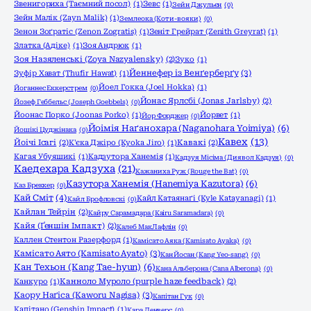
Звенигориха (Таємний посол)
(1)
Зевс
(1)
Зейн Джульєн
(0)
Зейн Малік (Zayn Malik)
(1)
Землеока (Коти-вояки)
(0)
Зенон Зоґратіс (Zenon Zogratis)
(1)
Зеніт Грейрат (Zenith Greyrat)
(1)
Златка (Адіке)
(1)
Зоя Андрюк
(1)
Зоя Назяленські (Zoya Nazyalensky)
(2)
Зуко
(1)
Йеннефер із Венґерберґу
(3)
Зуфір Хават (Thufir Hawat)
(1)
Йоел Гокка (Joel Hokka)
(1)
Йоганнес Еккерстрем
(0)
Йонас Ярлсбі (Jonas Jarlsby)
(2)
Йозеф Геббельс (Joseph Goebbels)
(0)
Йоонас Порко (Joonas Porko)
(1)
Йорвет
(1)
Йор Форджер
(0)
Йоімія Наґанохара (Naganohara Yoimiya)
(6)
Йошікі Цуджінака
(0)
Кавех
(13)
Йоічі Ісагі
(2)
К'єка Джіро (Kyoka Jiro)
(1)
Кавакі
(2)
Кагая Убуяшикі
(1)
Кадзутора Ханемія
(1)
Кадзуя Місіма (Диявол Кадзуя)
(0)
Каедехара Кадзуха
(21)
Кажаниха Руж (Rouge the Bat)
(0)
Казутора Ханемія (Hanemiya Kazutora)
(6)
Каз Бреккер
(0)
Кай Сміт
(4)
Кайл Катаянаґі (Kyle Katayanagi)
(1)
Кайл Брофловскі
(0)
Кайлан Тейрін
(2)
Кайру Сарамадара (Kairu Saramadara)
(0)
Кайя (Ґеншін Імпакт)
(2)
Калеб МакЛафлін
(0)
Каллен Стентон Разерфорд
(1)
Камісато Аяка (Kamisato Ayaka)
(0)
Камісато Аято (Kamisato Ayato)
(3)
Кан Йосан (Kang Yeo-sang)
(0)
Кан Техьон (Kang Tae-hyun)
(6)
Кана Альберона (Cana Alberona)
(0)
Канкуро
(1)
Канноло Муроло (purple haze feedback)
(2)
Каору Наґіса (Kaworu Nagisa)
(3)
Капітан Гук
(0)
Капітано (Genshin Impact)
(1)
Кара Денверс
(0)