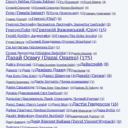
Глоссу Раббан (Glossu Rabban)
(1)
Го (Покемон)
(0)
Голлі Манро
(0)
Горацій Слизоріг
(0)
Горацій Слизоріг (Horace Slughorn)
(0)
Горо (Ґеншін Імпакт)
(5)
Гоук (Dragon age)
(1)
Гравець (гравчиня)
(0)
Грегорі (FNaF)
(2)
Гранат (Garnet)
(0)
Грегорі Лестрейд (Інспектор Лестрейд, Inspector Lestrade)
(2)
Григорій Важинський (Слід)
(15)
Грегорі Ґойл
(6)
Грілбі (Grillby, Андертейл)
(2)
Гунмар (The Elder Scrolls)
(1)
Гьомей Хімеджима (Gyomei Himejima)
(1)
Гурен Ічіносе
(0)
Гін Акутаґава (Akutagawa Gin)
(1)
Гіслен Дедорудія (Ghislaine Dedoldia)
(1)
Дааріо Нахаріс
(0)
Дазай Осаму (Dazai Osamu)
(175)
Дайнслейф
(8)
Дайго Курогамі
(1)
Дайкі Аоміне (Aomine Daiki)
(0)
Даміано Давид
(9)
Дамелі
(1)
Дамі
(1)
Дан Балан
(0)
Даниїл (Сирин)
(6)
Данзо Шимура
(4)
Дан Като (Dan Katо)
(1)
Данте Зоґратіс (Чорна конюшина)
(1)
Даниїл Іващенко
(0)
Данте Сальваторе
(1)
Дань Хенг (Dan Heng)
(0)
Даніель Лі Уайлдс
(0)
Дарвін (Дивовижний Світ Гамбола)
(1)
Дарклінг (Заклинатель Тіней, Олександр, Чорний Єретик)
(1)
Дастін Гендерсон
(16)
Дарсі Льюіс (Darcy Lewis)
(1)
Дарт Мол
(1)
Дафна Ґрінґрасс (Daphne Greengrass)
(1)
Даша Кубік
(1)
Дафф Маккаган
(0)
Двайт Фейрфілд (Dwight Fairfield)
(2)
Дванадцятий Доктор
(0)
Девід Вінсент Ваймак (David Vincent Wymack)
(5)
Девід Амальді
(0)
Дейдара
(1)
Дейенеріс Таргарієн
(0)