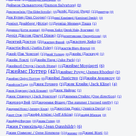
Деймон Сальваторе (Damon Salvatore)
(2)
Делфі Діґорі (Редл)
(1)
Дексион Івік (The Elder Scrolls)
(0)
Деметра
(0)
Ден Купер (Dan Cooper)
(1)
Денкі Камінарі (Kaminari Denki)
(0)
Деніел Драйберг (Філін)
(1)
Дервіш-Мехмед Паша
(1)
Деревко (Коти-вояки)
(0)
Дерек Хейл (Derek Hale, Вовченя)
(0)
Деріл Діксон (Daryl Dixon)
(3)
Десептикони (Decepticons)
(0)
Десятий Доктор
(2)
Джаспер Хейл
(2)
Джаспер Фахей
(0)
Джастін Фолі (Justin Foley)
(1)
Джастін Фінч-Флечлі
(0)
Джей (Пак Чонсон)
(1)
Джейк (Дасквуд)
(1)
Джей Уолкер
(0)
Джейк Локлі
(1)
Джейк Парк (Jake Park)
(1)
Джеймс Моріарті
(6)
Джейкоб Стоун (Jacob Stone)
(1)
Джеймс Поттер
(42)
Джеймс Роудс (James Rhodes)
(3)
Джеймі Ланістер
(3)
Джейн Аркенсоу
(2)
Джеймс Сіріус Поттер
(0)
Джек Гочнер
(3)
Джек Кляйн (Jack Kline)
(4)
Джейсон Тодд
(0)
Джек Найрас
(1)
Джек Краузер (Jack Krauser)
(0)
Джек Спарроу (Jack Sparrow)
(1)
Джемма Стайлс (One direction)
(1)
Джерард Вей
(2)
Джеремая Фішер (The summer I turned pretty)
(1)
Джессіка Девіс (Jessica Davis)
(1)
Джеремі Нокс (Jeremy Knox)
(0)
Джефф Аткінс (Jeff Atkins)
(1)
Джет Стар
(0)
Джефф Вбивця
(0)
Джеффрі Фаулер
(0)
Джим Гопер
(0)
Джин Гуннхільдр (Jean Gunnhildr)
(6)
Джин Сіммонс / Gene Simmons
(1)
Джині Візлі
(1)
Джинкс
(0)