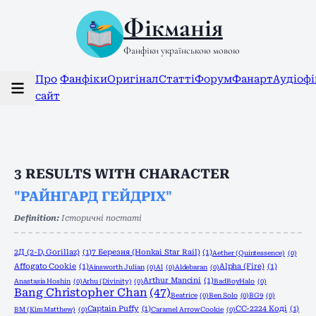
Фікманія
Фанфіки українською мовою
Про
Фанфіки
Оригінал
Статті
Форум
Фанарт
Аудіоф
сайт
3
RESULTS WITH CHARACTER
"РАЙНГАРД ГЕЙДРІХ"
Definition:
Історичні постаті
2Д (2-D, Gorillaz)
(1)
7 Березня (Honkai Star Rail)
(1)
Aether (Quintessence)
(0)
Affogato Cookie
(1)
Alpha (Fire)
(1)
Ainsworth Julian
(0)
Al
(0)
Aldebaran
(0)
Arthur Mancini
(1)
Anastasia Hoshin
(0)
Arhu (Divinity)
(0)
BadBoyHalo
(0)
Bang Christopher Chan
(47)
Beatrice
(0)
Ben Solo
(0)
BG9
(0)
Captain Puffy
(1)
CC-2224 Коді
(1)
BM (Kim Matthew)
(0)
Caramel Arrow Cookie
(0)