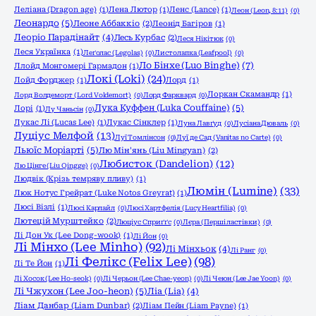
Леліана (Dragon age)
(1)
Лена Лютор
(1)
Ленс (Lance)
(1)
Леон (Leon, 8:11)
(0)
Леонардо
(5)
Леоне Аббаккіо
(2)
Леонід Багіров
(1)
Леоріо Парадінайт
(4)
Лесь Курбас
(2)
Леся Нікітюк
(0)
Леся Українка
(1)
Леґолас (Legolas)
(0)
Листолапка (Leafpool)
(0)
Ло Бінхе (Luo Binghe)
(7)
Ллойд Монгомері Гармадон
(1)
Локі (Loki)
(24)
Лойд Форджер
(1)
Лорд
(1)
Лоркан Скамандр
(1)
Лорд Волдеморт (Lord Voldemort)
(0)
Лорд Фарквард
(0)
Лука Куффен (Luka Couffaine)
(5)
Лорі
(1)
Лу Чаньсін
(0)
Лукас Лі (Lucas Lee)
(1)
Лукас Сінклер
(1)
Луна Лавґуд
(0)
Лусіана Дюваль
(0)
Луціус Мелфой
(13)
Луї Томлінсон
(0)
Луї де Сад (Vanitas no Carte)
(0)
Льюїс Моріарті
(5)
Лю Мін'янь (Liu Mingyan)
(2)
Любисток (Dandelion)
(12)
Лю Цінге (Liu Qingge)
(0)
Людвік (Крізь темряву пливу)
(1)
Люмін (Lumine)
(33)
Люк Нотус Грейрат (Luke Notos Greyrat)
(1)
Люсі Візлі
(1)
Люсі Карлайл
(0)
Люсі Хартфелія (Lucy Heartfilia)
(0)
Лютецій Мурштейко
(2)
Люціус Сприґґс
(0)
Лєра (Перші ластівки)
(0)
Лі Дон Ук (Lee Dong-wook)
(1)
Лі Йон
(0)
Лі Мінхо (Lee Minho)
(92)
Лі Мінхьок
(4)
Лі Ранг
(0)
Лі Фелікс (Felix Lee)
(98)
Лі Те Йон
(1)
Лі Хосок (Lee Ho-seok)
(0)
Лі Черьон (Lee Chae-yeon)
(0)
Лі Чеюн (Lee Jae Yoon)
(0)
Лі Чжухон (Lee Joo-heon)
(5)
Ліа (Lia)
(4)
Ліам Данбар (Liam Dunbar)
(2)
Ліам Пейн (Liam Payne)
(1)