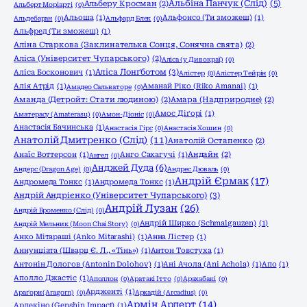
Альбіна Панчук (Слід)
(5)
Альберу Кросман
(2)
Альберт Моріарті
(0)
Альоша
(1)
Альфонсо (Ти зможеш)
(1)
Альдебаран
(0)
Альфард Блек
(0)
Альфред (Ти зможеш)
(1)
Аліна Старкова (Заклинателька Сонця, Сонячна свята)
(2)
Аліса (Університет Чупарського)
(2)
Аліса (у Дивокраї)
(0)
Аліса Лонґботом
(3)
Аліса Босконович
(1)
Алістер
(0)
Алістер Тейрін
(0)
Алія Атрід
(1)
Аманай Ріко (Riko Amanai)
(1)
Амадео Сальваторе
(0)
Аманда (Детройт: Стати людиною)
(2)
Амара (Надприродне)
(2)
Амос Діґорі
(1)
Аматерасу (Amaterasu)
(0)
Амон-Діоніс
(0)
Анастасія Бачинська
(1)
Анастасія Гірс
(0)
Анастасія Хошин
(0)
Анатолій Дмитренко (Слід)
(11)
Анатолій Остапенко
(2)
Анаїс Воттерсон
(1)
Анго Сакагучі
(1)
Андайн
(2)
Ангел
(0)
Анджей Дуда
(6)
Андерс (Dragon Age)
(0)
Андрес Дюваль
(0)
Андрій Єрмак
(17)
Андромеда Тонкс
(1)
Андромеда Тонкс
(1)
Андрій Андрієнко (Університет Чупарського)
(3)
Андрій Лузан
(26)
Андрій Броменко (Слід)
(0)
Андрій Ширко (Schmalgauzen)
(1)
Андрій Мельник (Moon Chai Story)
(0)
Анко Мітараші (Anko Mitarashi)
(1)
Анна Лістер
(1)
Аннунціата (Шварц Є. Л., «Тінь»)
(1)
Антон Товстуха
(1)
Антонін Дологов (Antonin Dolohov)
(1)
Ані Ачола (Ani Achola)
(1)
Апо
(1)
Аполло Джастіс
(1)
Аполлон
(0)
Аратакі Ітто
(0)
Арахабакі
(0)
Ардженті
(1)
Араґорн (Aragorn)
(0)
Аркадій (Arcadius)
(0)
Армін Арлерт
(14)
Арлекіно (Genshin Impact)
(1)