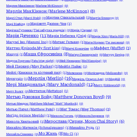
Марлен Маккіннон (Marlene McKinnon)
(0)
Марлін МакКіннон (Marlene McKinnon)
(8)
Мартин Спихальський
(1)
Марсі Стал (Marci Stahl)
(0)
Мартін Блеквуд
(0)
Марінетт Дюпен-Чен
(1)
Марі Вінфілд
(0)
Марічка Гутенюк (Тіні забутих предків)
(0)
Марія (Сирин)
(0)
Марія Дяченко
(11)
Марія Небесна (Слід)
(2)
Марія Хілл (Maria Hill)
(0)
Масумі Іно (Masumi Ino)
(1)
Матаяс Гельвар
(1)
Мати Норми (Ти зможеш)
(0)
Маффет (Muffet)
(3)
Маттео (Episode.My first kiss)
(2)
Матчі Комачіне
(0)
Маша Єфросиніна
(8)
Мацурі
(1)
Маґнус Гаммерсміт
(0)
Мегуру Бачіра
(0)
Медуза Горгона (Fate/stay night)
(0)
Мей Нянцзин (Mei Nianqing)
(0)
Мей Паркер (May Parker)
(3)
Мейбл Пайнс
(1)
Мейлі (Книжки та кістяний пил)
(1)
Мелюзина
(0)
Мелісандра (Melisandre)
(0)
Мерлін (Merlin)
(16)
Меркуціо
(1)
Мерріль (Dragon Age)
(0)
Мерфій
(0)
Мері Макдональд (Mary Macdonald)
(12)
Метт (Eddsworld)
(0)
Меттатон (Mettaton)
(1)
Метт Волст
(0)
Метью Донован Бойд (Matthew Donovan Boyd)
(9)
Метью Мердок (Matthew Michael "Matt" Murdock)
(0)
Метью Пател (Matthew Patel)
(1)
Меґ Томас (Meg Thomas)
(2)
Меґідо (prince Megido)
(1)
Микола Гоголь
(0)
Микола Зирянов
(0)
Мирослава (Сирин, Moon Chai Story)
(6)
Микола Хвильовий
(1)
Михайло Матюхін (Schmalgauzen)
(1)
Михайло Рудь
(1)
Мо Жань
(8)
Мо Сі
(1)
Михайль Семенко
(0)