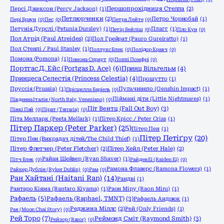
Персі Джексон (Percy Jackson)
(1)
Першопрохідниця Стелла
(2)
Петлюрченки
(2)
Петро Чорнобай
(1)
Пері Браун
(0)
Пес
(0)
Петра Лейте
(0)
Петунія Дурслі (Petunia Dursley)
(1)
Плагг
(1)
Петір Бейліш
(0)
Пло Кун
(0)
Пол Атрід (Paul Atreides)
(2)
Пол Грейрат (Pauro Gureiratto)
(1)
Пол Стенлі / Paul Stanley
(1)
Поллукс Блек
(0)
Полідор Кравч
(0)
Помона (Pomona)
(1)
Помона Спраут
(0)
Поппі Помфрі
(0)
Портгас Д. Ейс (Portgas D. Ace)
(6)
Принц Вільгельм
(4)
Принцеса Селестія (Princess Celestia)
(4)
Прошутто
(1)
Пруссія (Prussia)
(1)
Пульчинело (Genshin Impact)
(1)
Прісцилла Баріель
(0)
Піймані діти (Little Nightmares)
(1)
Південна Італія (North Italy, Veneziano)
(0)
Піт Вентц (Fall Out Boy)
(3)
Пінкі Пай
(0)
Пірат (Terraria)
(0)
Піта Мелларк (Peeta Mellark)
(1)
Пітер Крісс / Peter Criss
(1)
Пітер Паркер (Peter Parker)
(25)
Пітер Пен
(1)
Пітер Петіґру
(20)
Пітер Пен (Викрадач дітей/The Child Thief)
(1)
Пітер Флетчер (Peter Fletcher)
(2)
Пітер Хейл (Peter Hale)
(2)
Райан Шейвер (Ryan Shaver)
(1)
Пітч Блек
(0)
Райден Еі (Raiden Ei)
(0)
Рамона Флаверс (Ramona Flowers)
(1)
Райкер Дублін (Ryker Dublin)
(0)
Рам
(0)
Ран Хайтані (Haitani Ran)
(14)
Рандві
(1)
Рантаро Кіяма (Rantaro Kiyama)
(1)
Раон Міру (Raon Miru)
(1)
Рафаель
(5)
Рафаель (Raphael, TMNT)
(3)
Рафаель Андрюк
(1)
Реджина Міллс
(2)
Рей (Only Friends)
(1)
Рая (Moon Chai Story)
(0)
Рей Торо
(7)
Реймонд Сміт (Raymond Smith)
(3)
Рейзор (Razor)
(0)