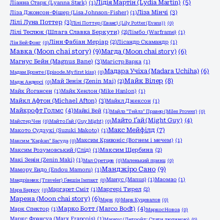
Лідія Мартін (Lydia Martin)
(5)
Ліанна Старк (Lyanna Stark)
(1)
Ліза Мінчі
(3)
Ліза Джонсон-Фішер (Lisa Johnson-Fisher)
(1)
Лілі Луна Поттер
(3)
Лілі Поттер (Еванс) (Lily Potter (Evans))
(0)
Лілі Теслюк (Шпага Славка Беркути)
(2)
Лімбо (Warframe)
(1)
Лінн Фабіан Меріар
(2)
Лісандр Скамандр
(1)
Лін Бей Фонг
(0)
Мавка (Moon chai story)
(9)
Магда (Moon chai story)
(6)
Магнус Бейн (Magnus Bane)
(3)
Магістр Варка
(1)
Мадара Учіха (Madara Uchiha)
(6)
Мадам Бронте (Episode.My first kiss)
(0)
Майк Вілер
(8)
Май Зенін (Zenin Mai)
(2)
Мадж Андерсі
(0)
Майк Йогансен
(1)
Майк Хенлон (Mike Hanlon)
(1)
Майкл Афтон (Michael Afton)
(3)
Майкл Джексон
(1)
Майкрофт Голмс
(4)
Майкі Вей
(1)
Майлз "Тейлз" Правер (Miles Prower)
(0)
Майто Ґай (Might Guy)
(4)
Майстер Чен
(0)
Майто Ґай (Guy Might)
(0)
Макс Мейфілд
(7)
Макото Судзукі (Suzuki Makoto)
(1)
Максим Кривоніс (Вогнем і мечем)
(1)
Максим "Kapkan" Басуда
(0)
Максим Розумовський (Слід)
(1)
Максим Щербина
(2)
Макі Зенін (Zenin Maki)
(1)
Мал Оретцев
(0)
Маленький принц
(0)
Манджіро Сано
(9)
Мамору Ендо (Endou Mamoru)
(1)
Манус (Manus)
(1)
Маомао
(1)
Мандрівник (Traveler) Ґеншін Імпакт
(0)
Маргарет Сміт
(1)
Маргері Тирел
(2)
Мара Барроу
(0)
Марена (Moon chai story)
(6)
Марк
(0)
Марк Куцевалов
(0)
Марко Ботт (Marco Bodt)
(4)
Марк Спектор
(1)
Маркос Новоа
(0)
Маркс Франсуа (Marx Francois)
(1)
Маркус (Детройт: Стати людиною)
(0)