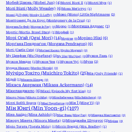
Мобей Цзюнь (Mobei Jun)
(4)
Моллі Візлі ІІ
(1)
Моллі Мун
(1)
Молі Візлі (Molly Weasley)
(6)
Мона Меґістус
(1)
Моно (Mono) Little Nightmares
(2)
Монкі Ді Луффі (Monky D. Luffy)
(0)
Монтгомері Де ла Крус (Montgomery de la Cruz)
(1)
Мортиша Аддамс
(3)
Морро
(1)
Моргана Ле Фей (Morgan le Fay)
(0)
Мортіс (Mortis, Brawl Stars)
(1)
Морфей
(1)
Морі Оґай (Ogai Mori)
(14)
Моріно Ібікі
(6)
Моріган
(0)
Морґана Пендраґон (Morgana Pendragon)
(6)
Моті (Castle Cats)
(1)
Моґамі Кьоко (Kyoko Mogami)
(0)
Му Цинфан (Mu Qingfang)
(2)
Мужон Лань
(1)
Му Цін (Mu Qing)
(0)
Мужон Мендзе
(1)
Мужон Чен
(1)
Мужон Чуі
(1)
Муза
(2)
Мурдок Ніккалс (Murdoc Niccals)
(0)
Муічіро Токіто (Muichiro Tokito)
(25)
Мів (Only Friends)
(1)
Мідей
(1)
Мікаела Шиндо
(0)
Мікаса Акерман (Mikasa Ackermann)
(14)
Мікеланджело
(6)
Міккі (Episode.My first kiss)
(1)
Мікото Учіха (Mikoto Uchiha)
(0)
Міла Бабичева (Mila Babicheva)
(0)
Міллі Боббі Браун
(1)
Мін Ї (Ming Yi)
(2)
Мімі Перлбатон
(0)
Мін Юнгі (Min Yoon-gi)
(107)
Міна Ашідо (Mina Ashido)
(3)
Мінг Фань (Ming Fan)
(0)
Мінерва Макґонеґел
(0)
Мінору Мінета (Minoru Mineta)
(2)
Міраджейн Штраусс
(2)
Міріам
(0)
Міріо Тогата (Togata Mirio)
(1)
Міссіс Бредлі (Mrs. Bradley)
(1)