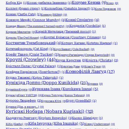
Козуме Кенма
(9)
Кобра Кід
(1)
Козак-рибалка Іваненко
(1)
Коко
(0)
Коллет (бравл старс)
(1)
Коломбіна (Genshin Impact)
(1)
Коля Перваков
(0)
Конан (Castle Cats)
(1)
Коннор (RK800)
(0)
Конні Спрінґер
(4)
Коннор Мерфі (Connor Murphy)
(2)
Корделія (Cordelia)
(1)
Конрад Фішер (The summer I turned pretty)
(0)
Корній Метелиця (Таємний посол)
(1)
Кормак Маклаґен
(0)
Кортні Крімсон (Courtney Crimsen)
(1)
Король (The Owl House)
(0)
Костянтин Трембовецький
(4)
Котецу Хагане (Kotetsu Hagane)
(1)
Котячий король (Cat King)
(1)
Коул Баккет (Cole Bucket)
(0)
Крейг Такер (Craig Tucker)
(3)
Крепус Раґнвіндр (Crepus Ragnvindr)
(0)
Кроулі (Crowley)
(44)
Круш Карстен
(2)
Кріста (Christa)
(2)
Крісталл Пелас (Crystal Palace)
(1)
Крістіна Даае
(0)
Ксав'є Троп
(0)
Ксенофілій Лавґуд
(17)
Ксейден Паркінсон (Лонгботом?)
(1)
Куджо Такаюкі (Kujou Takayuki)
(1)
Кунікіда Доппо (Doppo Kunikida)
(21)
Курама
(0)
Курокава Ізана (Kurokawa Izana)
(5)
Курапіка Курта
(0)
Курон (об'єкт Y0XT39)
(0)
Куроо Тетсуро (Kuroo Tetsuro)
(0)
Куроро Люцифер
(2)
Курт (Greedfall)
(1)
Куросава Юічі
(0)
Куряка (Дім, в якому…)
(0)
Куґісакі Нобара (Nobara Kugisaki)
(32)
Кьоджуро Ренгоку (Kyojuro Rengoku)
(1)
Кьоко Шимідзу
(1)
Кіба Інузука (Kiba Inuzuka)
(5)
КіХо (Keeho)
(0)
Кілер (Underverse)
(0)