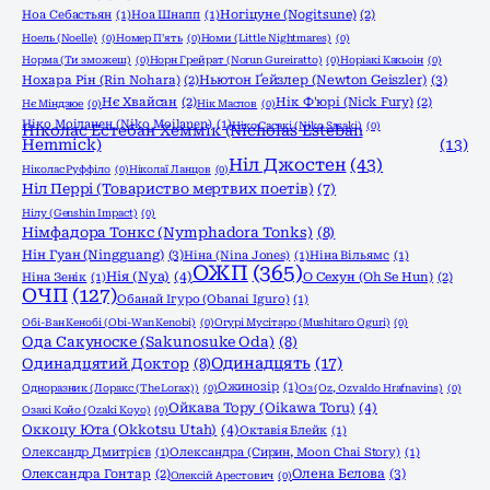
Ноа Себастьян
(1)
Ноа Шнапп
(1)
Ногіцуне (Nogitsune)
(2)
Ноель (Noelle)
(0)
Номер П'ять
(0)
Номи (Little Nightmares)
(0)
Норма (Ти зможеш)
(0)
Норн Грейрат (Norun Gureiratto)
(0)
Норіакі Какьоін
(0)
Ньютон Ґейзлер (Newton Geiszler)
(3)
Нохара Рін (Rin Nohara)
(2)
Нє Хвайсан
(2)
Нік Ф'юрі (Nick Fury)
(2)
Нє Міндзюе
(0)
Нік Маслов
(0)
Ніко Моіланен (Niko Moilanen)
(1)
Ніко Сасакі (Niko Sasaki)
(0)
Ніколас Естебан Хеммік (Nicholas Esteban
Hemmick)
(13)
Ніл Джостен
(43)
Ніколас Руффіло
(0)
Ніколаї Ланцов
(0)
Ніл Перрі (Товариство мертвих поетів)
(7)
Нілу (Genshin Impact)
(0)
Німфадора Тонкс (Nymphadora Tonks)
(8)
Нін Гуан (Ningguang)
(3)
Ніна (Nina Jones)
(1)
Ніна Вільямс
(1)
ОЖП
(365)
Нія (Nya)
(4)
Ніна Зенік
(1)
О Сехун (Oh Se Hun)
(2)
ОЧП
(127)
Обанай Ігуро (Obanai Iguro)
(1)
Обі-Ван Кенобі (Obi-Wan Kenobi)
(0)
Огурі Мусітаро (Mushitaro Oguri)
(0)
Ода Сакуноске (Sakunosuke Oda)
(8)
Одинадцять
(17)
Одинадцятий Доктор
(8)
Ожинозір
(1)
Одноразник (Лоракс (The Lorax))
(0)
Оз (Oz, Ozvaldo Hrafnavins)
(0)
Ойкава Тору (Oikawa Toru)
(4)
Озакі Койо (Ozaki Koyo)
(0)
Оккоцу Юта (Okkotsu Utah)
(4)
Октавія Блейк
(1)
Олександр Дмитрієв
(1)
Олександра (Сирин, Moon Chai Story)
(1)
Олена Бєлова
(3)
Олександра Гонтар
(2)
Олексій Арестович
(0)