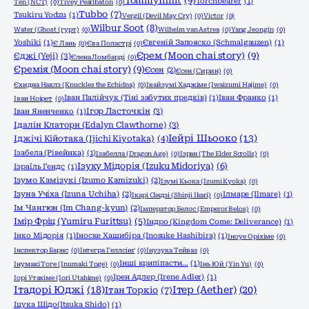
TommyInnit
(9)
Torchbearer
(1)
Ten (NCT)
(0)
Tivey Pearlbaton
(0)
Tubbo
(7)
Tsukiru Yodzu
(1)
Vergil (Devil May Cry)
(0)
Victor
(0)
Wilbur Soot
(8)
Water (Ghost (гурт)
(0)
Wilhelm van Astrea
(0)
Yang Jeongin
(0)
Yoshiki
(1)
Євгеній Запояско (Schmalgauzen)
(1)
Є Лань
(0)
Єва Поластрі
(0)
Єрем (Moon chai story)
(9)
Єджі (Yeji)
(3)
Єлена Ломбарді
(0)
Єремія (Moon chai story)
(9)
Єсен
(2)
Єсен (Сирин)
(0)
Єхидна Наклз (Knuckles the Echidna)
(0)
Івайзумі Хаджіме (Iwaizumi Hajime)
(0)
Іван Палійчук (Тіні забутих предків)
(1)
Іван Франко
(1)
Іван Ноірет
(0)
Ігор Ласточкін
(3)
Іван Яненченко
(1)
Ідалін Клаторн (Edalyn Clawthorne)
(3)
Іейрі Шьооко
(13)
Іджічі Кійотака (Ijichi Kiyotaka)
(4)
Ізабела (Рівейнка)
(1)
Ізабелла (Dragon Age)
(0)
Ізран (The Elder Scrolls)
(0)
Ізуку Мідорія (Izuku Midoriya)
(6)
Ізраїль Гендс
(1)
Ізумо Камізукі (Izumo Kamizuki)
(2)
Ізумі Кьока (Izumi Kyoka)
(0)
Ізуна Учіха (Izuna Uchiha)
(2)
Ілмаре (Ilmare)
(1)
Ікарі Сіндзі (Shinji Ikari)
(0)
Ім Чангюн (Im Chang-kyun)
(2)
Імператор Белос (Emperor Belos)
(0)
Імір Фріц (Yumiru Furittsu)
(5)
Індро (Kingdom Come: Deliverance)
(1)
Інко Мідорія
(1)
Іноске Хашибіра (Inosuke Hashibira)
(1)
Іноуе Оріхіме
(0)
Інспектор Барнс
(0)
Інтегра Геллсінґ
(0)
Інузука Тейваз
(0)
Інші крипіпасти...
(1)
Інумакі Тоге (Inumaki Toge)
(0)
Інь Юй (Yin Yu)
(0)
Ірен Адлер (Irene Adler)
(1)
Іорі Утахіме (Iori Utahime)
(0)
Ітадорі Юджі
(18)
Ітер (Aether)
(20)
Ітан Торкіо
(7)
Іцука Шідо(Itsuka Shido)
(1)