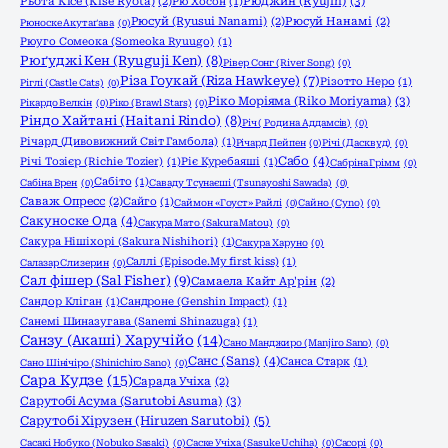
Рюджин (Ryujin)
(3)
Рьота Кісе (Kise Ryota)
(2)
Рю Хосон
(1)
Рюсуй (Ryusui Nanami)
(2)
Рюсуй Нанамі
(2)
Рюноске Акутаґава
(0)
Рюуго Сомеока (Someoka Ryuugo)
(1)
Рюґуджі Кен (Ryuguji Ken)
(8)
Рівер Сонг (River Song)
(0)
Різа Гоукай (Riza Hawkeye)
(7)
Різотто Неро
(1)
Ріглі (Castle Cats)
(0)
Ріко Моріяма (Riko Moriyama)
(3)
Рікардо Велкін
(0)
Ріко (Brawl Stars)
(0)
Ріндо Хайтані (Haitani Rindo)
(8)
Річ ( Родина Аддамсів)
(0)
Річард (Дивовижний Світ Гамбола)
(1)
Річард Пейпен
(0)
Річі (Дасквуд)
(0)
Сабо
(4)
Річі Тозієр (Richie Tozier)
(1)
Ріє Куребаяші
(1)
Сабріна Грімм
(0)
Сабіто
(1)
Сабіна Врен
(0)
Саваду Тсунаєші (Tsunayoshi Sawada)
(0)
Саваж Опресс
(2)
Сайго
(1)
Саймон «Гоуст» Райлі
(0)
Сайно (Cyno)
(0)
Сакуноске Ода
(4)
Сакура Мато (Sakura Matou)
(0)
Сакура Нішіхорі (Sakura Nishihori)
(1)
Сакура Харуно
(0)
Саллі (Episode.My first kiss)
(1)
Салазар Слизерин
(0)
Сал фішер (Sal Fisher)
(9)
Самаела Кайт Ар'рін
(2)
Сандор Кліган
(1)
Сандроне (Genshin Impact)
(1)
Санемі Шиназугава (Sanemi Shinazuga)
(1)
Санзу (Акаші) Харучійо
(14)
Сано Манджиро (Manjiro Sano)
(0)
Санс (Sans)
(4)
Санса Старк
(1)
Сано Шінічіро (Shinichiro Sano)
(0)
Сара Кудзе
(15)
Сарада Учіха
(2)
Сарутобі Асума (Sarutobi Asuma)
(3)
Сарутобі Хірузен (Hiruzen Sarutobi)
(5)
Сасакі Нобуко (Nobuko Sasaki)
(0)
Саске Учіха (Sasuke Uchiha)
(0)
Сасорі
(0)