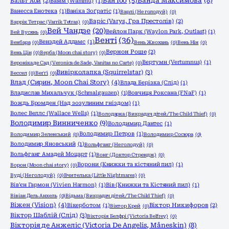
Ванда Максимова
(8)
Ван Їбо
(5)
Вальт Аой
(2)
Вамм (Wammu)
(1)
Ванесса Енотека
(1)
Ваніка Зоґратіс
(1)
Варлі (Не голодуй)
(0)
Варіс (Varys, Гра Престолів)
(2)
Варрік Тетрас (Varrik Tetras)
(0)
Вей Чандзе
(20)
Вейлон Парк (Waylon Park, Outlast)
(1)
Вей Вусянь
(0)
Венті
(36)
Венздей Аддамс
(1)
Венбара
(0)
Вень Жвохань
(0)
Вень Нін
(0)
Вернон Роше
(2)
Вень Цін
(0)
Верба (Moon chai story)
(0)
Вертумн (Vertumnus)
(1)
Вероніка де Сад (Veronica de Sade, Vanitas no Carte)
(0)
Вивірколапка (Squirrelstar)
(3)
Вессел
(0)
Веґґі
(0)
Влад (Сирин, Moon Chai Story)
(4)
Влада Берізка (Слід)
(1)
Владислав Михальчук (Schmalgauzen)
(1)
Вовчиця Роксана (FNaF)
(1)
Вождь Бромден (Над зозулиним гніздом)
(1)
Волес Веллс (Wallace Wells)
(1)
Володарка (Викрадач дітей/The Child Thief)
(0)
Володимир Винниченко
(9)
Володимир Дантес
(1)
Володимир Петров
(1)
Володимир Зеленський
(0)
Володимир Сосюра
(0)
Володимир Яновський
(1)
Вольфганг (Не голодуй)
(0)
Вольфганг Амадей Моцарт
(1)
Вонг (Доктор Стрендж)
(0)
Ворони (Книжки та кістяний пил)
(1)
Ворон (Moon chai story)
(0)
Вуді (Не голодуй)
(0)
Вчителька (Little Nightmares)
(0)
Вів'єн Гармон (Vivien Harmon)
(1)
Вів (Книжки та Кістяний пил)
(1)
Вівіан Дель Анхель
(0)
Відьма (Викрадач дітей/The Child Thief)
(0)
Віжен (Vision)
(4)
Вікерботом
(1)
Віктор Никифоров
(2)
Віктор Крей
(0)
Віктор Шаблій (Слід)
(3)
Вікторія Белфрі (Victoria Belfrey)
(0)
Вікторія де Анжеліс (Victoria De Angelis, Måneskin)
(8)