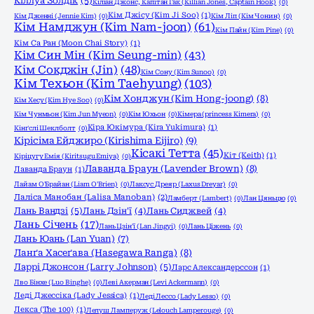
Кіллуа Золдік
(5)
Кіліан Джонс, Капітан Гак (Killian Jones, Captain Hook)
(0)
Кім Джісу (Kim Ji Soo)
(1)
Кім Дженні (Jennie Kim)
(0)
Кім Ліп (Кім Чонин)
(0)
Кім Намджун (Kim Nam-joon)
(61)
Кім Пайн (Kim Pine)
(0)
Кім Са Ран (Moon Chai Story)
(1)
Кім Син Мін (Kim Seung-min)
(43)
Кім Сокджін (Jin)
(48)
Кім Сону (Kim Sunoo)
(0)
Кім Техьон (Kim Taehyung)
(103)
Кім Хонджун (Kim Hong-joong)
(8)
Кім Хесу (Kim Hye Soo)
(0)
Кім Чунмьон (Kim Jun Myeon)
(0)
Кім Юхьон
(0)
Кімера (princess Kimera)
(0)
Кіра Юкімура (Kira Yukimura)
(1)
Кінґслі Шеклболт
(0)
Кірісіма Ейджиро (Kirishima Eijiro)
(9)
Кісакі Тетта
(45)
Кіт (Keith)
(1)
Кіріцугу Емія (Kiritsugu Emiya)
(0)
Лаванда Браун (Lavender Brown)
(8)
Лаванда Браун
(1)
Лайам О'Брайан (Liam O'Brien)
(0)
Лаксус Дреяр (Laxus Dreyar)
(0)
Лаліса Манобан (Lalisa Manoban)
(2)
Ламберт (Lambert)
(0)
Лан Цяньцю
(0)
Лань Вандзі
(5)
Лань Дзін'ї
(4)
Лань Сиджвей
(4)
Лань Січень
(17)
Лань Цзін'ї (Lan Jingyi)
(0)
Лань Ціжень
(0)
Лань Юань (Lan Yuan)
(7)
Ланґа Хасеґава (Hasegawa Ranga)
(8)
Ларрі Джонсон (Larry Johnson)
(5)
Ларс Александерссон
(1)
Лво Бінхе (Luo Binghe)
(0)
Леві Акерман (Levi Ackermann)
(0)
Леді Джессіка (Lady Jessica)
(1)
Леді Лессо (Lady Lesso)
(0)
Лекса (The 100)
(1)
Лелуш Ламперуж (Lelouch Lamperouge)
(0)