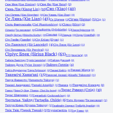
Сюе Мен (Xue Ziming)
(1)
Сюе Ян (Xue Yang)
(2)
Сяо (Xiao)
(40)
Сянь Лін (Xiang Lin)
(10)
Сяо Сінчень (Xiao Xingchen)
(0)
Сяо Чжань (Xiao Zhan)
(0)
Сє Лянь (Xie Lian)
(43)
Сігма (Sigma)
(5)
Сє Цінчен
(1)
Сід
(1)
Сіель Фантомхайв (Ciel Phantomhive)
(1)
Сілко (Silco)
(2)
Сільфіетта (Sylphiette)
(1)
Сільвіо (Ти зможеш)
(0)
Сімон Ерікссон
(0)
Сінолап
(1)
Сінобу Котьо (Shinobu Kocho)
(0)
Сінцьов
(0)
Сіора (Greedfall)
(0)
Сір Гвейн (Ґавейн)
(1)
Сір Еліан (Elyan)
(1)
Сір Ланселот (Sir Lancelot)
(4)
Сір Леон (Sir Leon)
(1)
Сір Персиваль (Sir Percival)
(1)
Сіріус Блек (Sirius Black)
(63)
Т/І (твоє ім'я)
(0)
Тайвін Ланістер (Tywin Lannister)
(0)
Тайлер Джозеф
(0)
Тайлер Ґелпін
(4)
Тайлер Доун (Tyler Down)
(1)
Такаші Міцуя
(1)
Тайґа Фудзімура (Taiga Fujimura)
(0)
Такамі Кейґо
(0)
Такемічі Ханаґакі
(15)
Такеомі Акаші (Akashi Takeomi)
(1)
Такуя Ямамото (Yamamoto Takuya)
(1)
Тамакі Амаджикі (Tamaki Amajiki)
(1)
Танака
(1)
Танджіро Камадо
(2)
Тарас Римар (Слід)
(10)
Танос (Чхве Су Бон, Thanos, Choi Su-bong)
(0)
Тарас Шевченко
(1)
Тарганбой (Cockroach boy)
(0)
Тарталья, Чайлд (Tartaglia, Childe)
(6)
Тато Норми (Ти зможеш)
(1)
Татсуя Кіяма (Kiyama Tatsuya)
(1)
Твайлайт Спаркл (Twilight Sparkle)
(0)
Твік Твік (Tweek Tweak)
(3)
Тгурінґветіль
(1)
Тед Тонкс
(0)