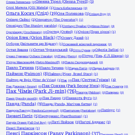
Оленна Тірел (Olenna Tyrell)
(3)
Олена Зеленська
(0)
Оллі Матела (Olli Matela)
(1)
Ольга Кобилянська
(0)
Ольга Косач (Слід)
(19)
Оля Полякова
(3)
Олівер Вуд
(0)
Олівер Сайкс
(2)
Оператор (The Operator))
(1)
Оповідач (The Stanley parable)
(1)
Оптімус Прайм (Optimus Prime)
(0)
Орстед (Orsted)
(1)
Оріон (Прах зірок)
(1)
Орочімару (Orochimaru)
(0)
Оріон Блек (Orion Black)
(7)
Осаму Дазай
(1)
Осборн (Звільнити цю Відьму)
(1)
Основний жіночий персонаж
(0)
Остап Вишня
(1)
Остап Чупарський
(2)
Офелія Забіні
(1)
Отто Сувен
(0)
П'єтро (Тінь, Є.Л.Шварц)
(1)
Очако Урарака (Ochaco Uraraka)
(0)
П'єро (Pierro)
(0)
П'єтро Максимофф (Pietro Maximoff)
(0)
Павло Скоропадський
(0)
Павло Тичина
(5)
Павло Тичина
(1)
Падма Патіл
(0)
Падме Амідала
(0)
Паймон (Paimon)
(8)
Пайпер (Piper, Brawl Stars)
(1)
Пак (Сестри Грімм)
(4)
Пайтер де Вріз (Piter de Vries)
(1)
Пак
(0)
Пак Сонхва (Park Seong Hwa)
(6)
Пак Джисон (Jisung)
(0)
Пак Сонхун
(0)
Пак Чімін (Park Ji-min)
(76)
Паккун (Pakkun)
(0)
Палермо
(0)
Пан Лицар
(1)
Панакота Фуґо
(1)
Памп (Spooky month)
(0)
Панда (Panda)
(9)
Панда (Panda, Магічна битва)
(1)
Папірус
(1)
Пандора Лавгуд (Pandora Lovegood)
(0)
Панталоне (Pantalone)
(0)
Парваті Патіл
(5)
Партурнакс (Paarthurnax)
(1)
Паті Пойзон
(2)
Паґслі Аддамс
(2)
Патрік Стамп (Fall Out Boy)
(0)
Пенсі Паркінсон
(1)
Пенсі Паркінсон (Pansy Parkinson)
(37)
Перлина (Pearl)
(0)