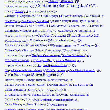
Смокер (Smoker)
(3)
Слеш (Сол Гадсон, Guns N' Roses)
(0)
Со Чанбін (Seo Chang-bin)
(37)
Снігозір (Коти-вояки)
(0)
Сокка
(1)
Сова
(0)
Сол Сілва (Soul Silva)
(0)
Соломія (Сирин, Moon Chai Story)
(4)
Солід Сільвер (Solid Silva)
(1)
Сон Хьону (Sohn Hyun-woo)
(3)
Сон Кі Хун
(0)
Сон Лань
(0)
Сон Мін-гі
(0)
Сорин Журар (Sorine Jurard)
(1)
Сота Моґамі (Mogami Sota)
(1)
Спайк
(1)
Спайк (Brawl Stars)
(1)
Спостерігач (архівник)
(1)
Спартак Суббота
(0)
Стайлз Стілінскі (Stiles Stilinski)
(10)
Спрінгтрап (Springtrap)
(0)
Станіслав (Moon chai story)
(9)
Станніс Баратеон
(0)
Станіслав Шугаєв (Слід)
(10)
Стен Марш
(3)
Стейсі (Сирин)
(0)
Стенлі Уріс (Stanley Uris)
(2)
Стервожер (Дім в якому…)
(1)
Стефан Сальваторе (Stefan Salvatore)
(2)
Стерджис Подмор
(0)
Стефанія Крамер
(3)
Стефко Вус
(1)
Стеха Звенигора
(1)
Стрей Брітейн Стаард
(2)
Стребер (Spooky month)
(0)
Струк Валентин Миколайович
(0)
Стів Гаррінґтон
(0)
Стів Ейокі (Steve Aoki)
(0)
Стів Роджерс (Steve Rogers)
(17)
Стівен Кварц Юніверс (Steven Quartz Universe)
(1)
Стівен Стіллз (Stephen Stills)
(1)
Стівен Ґрант
(1)
Стід Боннет
(2)
Стілгар (Stilgar)
(1)
Сугуру Гето (Suguru Geto)
(0)
Судзаку Куруругі (Suzaku Kururugi)
(1)
Султан Ахмед Хан
(1)
Султан Мурад IV
(1)
Сумо (Детройт: Стати людиною)
(0)
Суна Рінтаро (Suna Rintaro)
(2)
Суо Мікото
(0)
Супербіа Скуало (Superbia Squalo)
(0)
Сфера фактів
(0)
Сьоко Іейрі
(0)