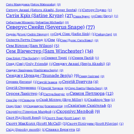
Сато Мацудзака (Satou Matsuzaka)
(0)
Сатору Акаші (Satoru Akashi, Super Sentai)
(1)
Сатору Годжо
(1)
Сатін Кріз (Satine Kryze)
(27)
Саю (Sayu)
(1)
Саша Браус
(0)
Себастьян Міхаеліс (Sebastian Michaelis)
(0)
Северус Снейп (Severus Snape)
(77)
Седі Сінк (Sadie Sink)
(1)
Седрік Діґорі (Cedric Diggory)
(0)
Сейшу Інуї
(0)
Селеста Летта Стаард
(1)
Сем
(2)
Сем (Доля: Сага Вінкс)
(0)
Сем Вілсон (Sam Wilson)
(5)
Сем Вінчестер (Sam Winchester)
(34)
Семвел Тарлі
(1)
Семен Палій
(1)
Сем Еліот (The Society)
(0)
Сенд (Сен) (Only Friends)
(1)
Сенджу Акаші (Senju Akashi)
(2)
Сенджу Хашірама (Hashirama Senju)
(0)
Сенджу Цунаде (Tsunade Senju)
(9)
Сенку Ішігамі
(0)
Сергій Притула
(4)
Серана (Serana)
(1)
Сергій Іванов
(0)
Сергій Стерненко
(1)
Сергій Чирков
(0)
Серо Ханта (Hanta Sero)
(0)
Симон Петлюра
(12)
Серсея Ланістер
(4)
Сестра Беатріс
(0)
Скай Міллер (Skye Miller)
(1)
Скайлор Чен
(1)
Син Цю
(0)
Синьора
(0)
Сквізґаар Сквіґельф
(3)
Скар (Scar)
(0)
Скарамуча (Scaramuccia)
(0)
Скорпіус Мелфой
(9)
Скорпіус Гіперіон Малфой
(1)
Скот Рід (Scott Reed)
(1)
Скотт Ленг (Scott Lang)
(0)
Скотт МакКолл (Scott McCall)
(3)
Скотт Пілігрим (Scott Pilgrim)
(1)
Скід (Spooky month)
(1)
Славко Беркута
(2)