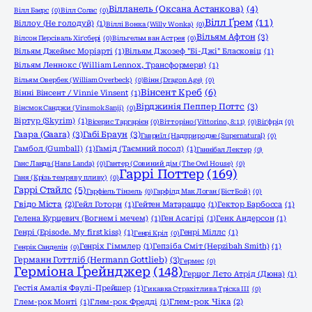
Вілланель (Оксана Астанкова)
(4)
Вілл Баєрс
(0)
Вілл Солас
(0)
Вілл Ґрем
(11)
Віллоу (Не голодуй)
(1)
Віллі Вонка (Willy Wonka)
(0)
Вільям Афтон
(3)
Вілсон Персіваль Хіґсбері
(0)
Вільгельм ван Астрея
(0)
Вільям Джеймс Моріарті
(1)
Вільям Джозеф "Бі-Джі" Бласковіц
(1)
Вільям Леннокс (William Lennox, Трансформери)
(1)
Вільям Овербек (William Overbeck)
(0)
Вінн (Dragon Age)
(0)
Вінсент Креб
(6)
Вінні Вінсент / Vinnie Vinsent
(1)
Вірджинія Пеппер Поттс
(3)
Вінсмок Санджи (Vinsmok Sanji)
(0)
Віртур (Skyrim)
(1)
Вісерис Таргарієн
(0)
Вітторіно (Vittorino, 8:11)
(0)
Віґфрід
(0)
Гаара (Gaara)
(3)
Габі Браун
(3)
Гавриїл (Надприродне (Supernatural)
(0)
Гамбол (Gumball)
(1)
Гамід (Таємний посол)
(1)
Ганнібал Лектер
(0)
Ганс Ланда (Hans Landa)
(0)
Гантер (Совиний дім (The Owl House)
(0)
Гаррі Поттер
(169)
Ганя (Крізь темряву пливу)
(0)
Гаррі Стайлс
(5)
Гарфіель Тінзель
(0)
Гарфілд Мак Логан (БістБой)
(0)
Гвідо Міста
(2)
Гейл Готорн
(1)
Гейтен Матараццо
(1)
Гектор Барбосса
(1)
Гелена Курцевич (Вогнем і мечем)
(1)
Ген Асагірі
(1)
Генк Андерсон
(1)
Генрі (Episode. My first kiss)
(1)
Генрі Міллс
(1)
Генрі Кріл
(0)
Генріх Гіммлер
(1)
Гепзіба Сміт (Hepzibah Smith)
(1)
Генрік Санделін
(0)
Германн Готтліб (Hermann Gottlieb)
(3)
Гермес
(0)
Герміона Ґрейнджер
(148)
Герцог Лєто Атрід (Дюна)
(1)
Гестія Амалія Фаулі-Прейшер
(1)
Гикавка Страхітлива Тріска ІІІ
(0)
Глем-рок Монті
(1)
Глем-рок Фредді
(1)
Глем-рок Чіка
(2)