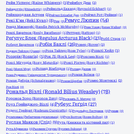
Рейн Уісперс (Raine Whispers)
(3)
Рейнбоу Деш
(2)
Рейнольд Еккард (Reynold Eckhart)
(1)
Рейндоттір (Rhinedottir)
(0)
Рейнхард ван Астрея
(2)
Рейчел Рот (Рейвен)
(1)
Рейчел Елізабет Дер
(0)
Ремус Люпин
(54)
Рекі К'ян (Reki Kyan)
(8)
Рем
(0)
Рендл Макмерфі (Randle Patrick McMurphy)
(1)
Рене Уокер (Renee Walker)
(0)
Ренлі Баратеон (Renly Baratheon)
(1)
Реттреп (Rattrap)
(1)
Реґулус Блек (Regulus Arcturus Black)
(23)
Робб Старк
(1)
Робін Баклі
(26)
Роберт Баратеон
(1)
Ровер (Rover)
(2)
Розалі Хейл
(3)
Роза Тайлер (Rose Tyler)
(1)
Роджер Тейлор (Queen)
(0)
Розарія (Rosaria)
(5)
Рок Лі (Rock Lee)
(3)
Роксана Візлі
(1)
Роксі Мігурдія (Roxy Migurdia)
(1)
Роксі Ріхтер (Roxy Richter)
(1)
Роланд Вімблдон
(1)
Рокі (Моллі Мун)
(0)
Роланд Дюпен
(0)
Роман Воїнов
(1)
Рома Руденко (Університет Чупарського)
(0)
Роман Дебрін (Schmalgauzen)
(1)
Ромео Монтеккі
(2)
Роман Щербан
(0)
Рон Візлі
(0)
Рональд Візлі (Ronald Bilius Weasley)
(78)
Ророноа Зоро (Roronoa Zoro)
(2)
Росвааль Л. Матерс
(0)
Рубеус Геґрід
(27)
Роуз Ґрейнджер-Візлі
(4)
Рудеус Грейрат (Rudeusu Gureiratto)
(1)
Рудольфус Лестранж
(0)
Рунаан
(0)
Русалонька (Рибалчина русалонька)
(0)
Русе Болтон (Roose Bolton)
(0)
Руслан Маяков (Слід)
(9)
Рута (Книжки та кістяний пил)
(1)
Рута Абрамова
(0)
Рьоомен Сукуна (Ryomen Sukuna)
(0)