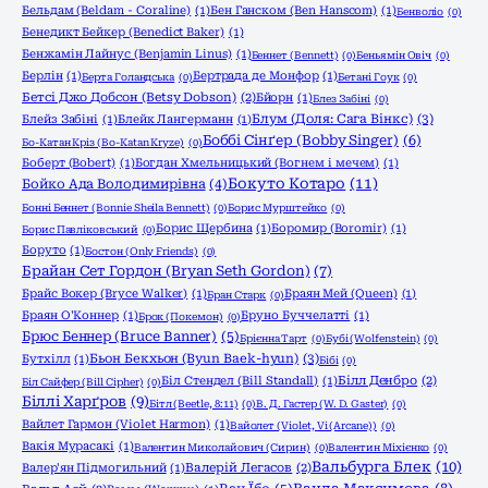
Бельдам (Beldam - Coraline)
(1)
Бен Ганском (Ben Hanscom)
(1)
Бенволіо
(0)
Бенедикт Бейкер (Benedict Baker)
(1)
Бенжамін Лайнус (Benjamin Linus)
(1)
Беннет (Bennett)
(0)
Беньямін Овіч
(0)
Берлін
(1)
Бертрада де Монфор
(1)
Берта Голандська
(0)
Бетані Гоук
(0)
Бетсі Джо Добсон (Betsy Dobson)
(2)
Бйорн
(1)
Блез Забіні
(0)
Блум (Доля: Сага Вінкс)
(3)
Блейз Забіні
(1)
Блейк Лангерманн
(1)
Боббі Сінґер (Bobby Singer)
(6)
Бо-Катан Кріз (Bo-Katan Kryze)
(0)
Боберт (Bobert)
(1)
Богдан Хмельницький (Вогнем і мечем)
(1)
Бокуто Котаро
(11)
Бойко Ада Володимирівна
(4)
Бонні Беннет (Bonnie Sheila Bennett)
(0)
Борис Мурштейко
(0)
Борис Щербина
(1)
Боромир (Boromir)
(1)
Борис Павліковський
(0)
Боруто
(1)
Бостон (Only Friends)
(0)
Брайан Сет Гордон (Bryan Seth Gordon)
(7)
Брайс Вокер (Bryce Walker)
(1)
Браян Мей (Queen)
(1)
Бран Старк
(0)
Браян О'Коннер
(1)
Бруно Буччелатті
(1)
Брок (Покемон)
(0)
Брюс Беннер (Bruce Banner)
(5)
Брієнна Тарт
(0)
Бубі (Wolfenstein)
(0)
Бьон Бекхьон (Byun Baek-hyun)
(3)
Бутхілл
(1)
Бібі
(0)
Біл Стендел (Bill Standall)
(1)
Білл Денбро
(2)
Біл Сайфер (Bill Cipher)
(0)
Біллі Харґров
(9)
Бітл (Beetle, 8:11)
(0)
В. Д. Гастер (W. D. Gaster)
(0)
Вайлет Гармон (Violet Harmon)
(1)
Вайолет (Violet, Vi (Arcane))
(0)
Вакія Мурасакі
(1)
Валентин Миколайович (Сирин)
(0)
Валентин Міхієнко
(0)
Вальбурга Блек
(10)
Валер'ян Підмогильний
(1)
Валерій Легасов
(2)