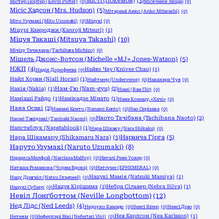
Місті (Покемон)
(3)
Містер Портер (Kevin Porter)
(0)
Місячний лицар
(0)
Місіс Хадсон (Mrs. Hudson)
(5)
Мітараші Анко (Anko Mitarashi)
(0)
Міто Узумакі (Mito Uzumaki)
(0)
Міцукі
(0)
Міцурі Канроджи (Kanroji Mitsuri)
(1)
Міцуя Такаші (Mitsuya Takashi)
(10)
Мічізу Тачихара (Tachihara Michizo)
(0)
Мішель Джонс-Вотсон (Michelle «MJ» Jones-Watson)
(5)
НЖП
(4)
Найвз Чау (Knives Chau)
(1)
Надія Дорофеєва
(0)
Найл Хоран (Niall Horan)
(1)
Найтмер (Underverse)
(0)
Накахара Чуя
(0)
Накія (Nakia)
(1)
Нам-Гю (Nam-gyu)
(2)
Намі (Ван Піс)
(0)
Наміаші Райдо
(1)
Намікадзе Мінато
(1)
Нана Комацу, «Хачі»
(0)
Нана Осакі
(2)
Нанамі Кєнто (Nanami Kento)
(0)
Нао Серізава
(0)
Наото Тачібана (Tachibana Naoto)
(2)
Наомі Танідзакі (Tanizaki Naomi)
(0)
Напстаблук (Napstablook)
(1)
Нара Шікаку (Nara Shikaku)
(0)
Нара Шікамару (Shikamaru Nara)
(3)
Наранча Гірга
(5)
Наруто Узумакі (Naruto Uzumaki)
(8)
Нарциса Мелфой (Narcissa Malfoy)
(0)
Наталі Рене Уокер
(0)
Наташа Романова (Чорна Вдова)
(0)
Натсуме (EPHEMERAL)
(0)
Нацукі Мамія (Natsuki Mamiya)
(1)
Нацу Драгніл (Natsu Dragneel)
(0)
Нацуя Кірішима
(1)
Небра Сільвер (Nebra Silva)
(1)
Нацукі Субару
(0)
Невіл Лонґботтом (Neville Longbottom)
(12)
Нед Лідс (Ned Leeds)
(4)
Недзуко Камадо
(0)
Ненсі Вілер
(0)
Ненсі Дрю
(0)
Нея Карлсон (Nea Karlsson)
(1)
Нетеям
(0)
Нефертарі Віві (Nefertari Vivi)
(0)