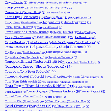
Тедді Люпін
(2)
Тейлор Стен (Taylor Sten)
(0)
Тейон (Taeyong)
(0)
Темарі (Temari)
(0)
Темна Шоста
(0)
Тен Тен (Tenten)
(0)
Тенген Узуй (Tengen Uzui)
(1)
Тенно (Warframe)
(0)
Тенья Ііда (Iida Tenya)
(5)
Теодор Декер
(1)
Теодор Лоренс
(0)
Теодор Нотт
(1)
Теон Грейджой
(1)
Теодор Нот (Theodore Nott)
(0)
Тера (Terra Harvey)
(2)
Терухаші Кокомі
(0)
Тетте Суехіро (Tetcho Suehiro)
(2)
Теучі (Teuchi)
(1)
Теіль (Taeil)
(0)
Тиміш Хмельницький
(1)
Тимур "Glaz" Глазков
(0)
Тиріон Ланністер
(0)
Тиріон Ланністер (Tyrion Lannister)
(0)
Тобі Ерін Роджерс (Toby Erin Rogers)
(0)
Тобірама Сенджу (Senju Tobirama)
(6)
Тобіо Кагеяма
(1)
Тодд Інґрам (Todd Ingram)
(1)
Тод Ендерсон (Todd Anderson)
(0)
Тоджі Фушіґуро (Toji Fushiguro)
(0)
Тодо Аой (Todo Aoi)
(0)
Тодорокі Енджі (Todoroki Enji)
(9)
Тодорокі Рей (Todoroki Rei)
(0)
Тодорокі Сьото (Shoto Todoroki)
(14)
Тодорокі Тоя (Toya Todoroki)
(4)
Тодорокі Фуюмі (Todoroki Fuyumi)
(2)
Токо Фукава
(2)
Токі Вортуз
(0)
Том (Tom, Eddsworld)
(2)
Том Гіддлстон (Thomas Hiddleston)
(0)
Том Редл (Tom Marvolo Riddle)
(33)
Тома (Thoma)
(0)
Томас Андерс (Thomas Anders)
(5)
Томас Раджі
(5)
Томас Андерс
(0)
Томмі Лаллі (Tommi Lalli)
(1)
Томо (Tomo)
(0)
Томіока Гію (Tomioka Giyu)
(1)
Тоні Паділья (Tony Padilla)
(1)
Тоні Старк (Tony" Stark)
(25)
Тор (Thor)
(3)
Торд
(1)