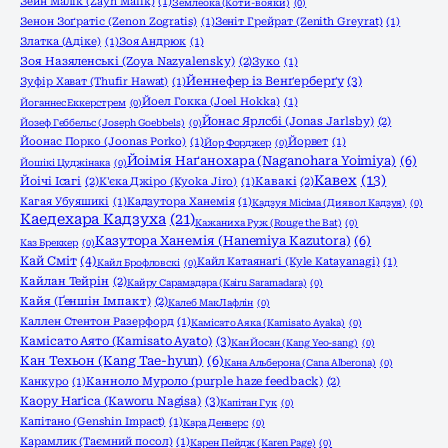
Зейн Малік (Zayn Malik)
(1)
Землеока (Коти-вояки)
(0)
Зенон Зоґратіс (Zenon Zogratis)
(1)
Зеніт Грейрат (Zenith Greyrat)
(1)
Златка (Адіке)
(1)
Зоя Андрюк
(1)
Зоя Назяленські (Zoya Nazyalensky)
(2)
Зуко
(1)
Йеннефер із Венґерберґу
(3)
Зуфір Хават (Thufir Hawat)
(1)
Йоел Гокка (Joel Hokka)
(1)
Йоганнес Еккерстрем
(0)
Йонас Ярлсбі (Jonas Jarlsby)
(2)
Йозеф Геббельс (Joseph Goebbels)
(0)
Йоонас Порко (Joonas Porko)
(1)
Йорвет
(1)
Йор Форджер
(0)
Йоімія Наґанохара (Naganohara Yoimiya)
(6)
Йошікі Цуджінака
(0)
Кавех
(13)
Йоічі Ісагі
(2)
К'єка Джіро (Kyoka Jiro)
(1)
Кавакі
(2)
Кагая Убуяшикі
(1)
Кадзутора Ханемія
(1)
Кадзуя Місіма (Диявол Кадзуя)
(0)
Каедехара Кадзуха
(21)
Кажаниха Руж (Rouge the Bat)
(0)
Казутора Ханемія (Hanemiya Kazutora)
(6)
Каз Бреккер
(0)
Кай Сміт
(4)
Кайл Катаянаґі (Kyle Katayanagi)
(1)
Кайл Брофловскі
(0)
Кайлан Тейрін
(2)
Кайру Сарамадара (Kairu Saramadara)
(0)
Кайя (Ґеншін Імпакт)
(2)
Калеб МакЛафлін
(0)
Каллен Стентон Разерфорд
(1)
Камісато Аяка (Kamisato Ayaka)
(0)
Камісато Аято (Kamisato Ayato)
(3)
Кан Йосан (Kang Yeo-sang)
(0)
Кан Техьон (Kang Tae-hyun)
(6)
Кана Альберона (Cana Alberona)
(0)
Канкуро
(1)
Канноло Муроло (purple haze feedback)
(2)
Каору Наґіса (Kaworu Nagisa)
(3)
Капітан Гук
(0)
Капітано (Genshin Impact)
(1)
Кара Денверс
(0)
Карамлик (Таємний посол)
(1)
Карен Пейдж (Karen Page)
(0)