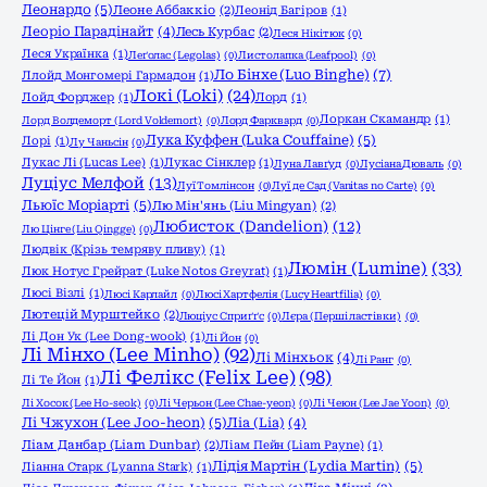
Леонардо
(5)
Леоне Аббаккіо
(2)
Леонід Багіров
(1)
Леоріо Парадінайт
(4)
Лесь Курбас
(2)
Леся Нікітюк
(0)
Леся Українка
(1)
Леґолас (Legolas)
(0)
Листолапка (Leafpool)
(0)
Ло Бінхе (Luo Binghe)
(7)
Ллойд Монгомері Гармадон
(1)
Локі (Loki)
(24)
Лойд Форджер
(1)
Лорд
(1)
Лоркан Скамандр
(1)
Лорд Волдеморт (Lord Voldemort)
(0)
Лорд Фарквард
(0)
Лука Куффен (Luka Couffaine)
(5)
Лорі
(1)
Лу Чаньсін
(0)
Лукас Лі (Lucas Lee)
(1)
Лукас Сінклер
(1)
Луна Лавґуд
(0)
Лусіана Дюваль
(0)
Луціус Мелфой
(13)
Луї Томлінсон
(0)
Луї де Сад (Vanitas no Carte)
(0)
Льюїс Моріарті
(5)
Лю Мін'янь (Liu Mingyan)
(2)
Любисток (Dandelion)
(12)
Лю Цінге (Liu Qingge)
(0)
Людвік (Крізь темряву пливу)
(1)
Люмін (Lumine)
(33)
Люк Нотус Грейрат (Luke Notos Greyrat)
(1)
Люсі Візлі
(1)
Люсі Карлайл
(0)
Люсі Хартфелія (Lucy Heartfilia)
(0)
Лютецій Мурштейко
(2)
Люціус Сприґґс
(0)
Лєра (Перші ластівки)
(0)
Лі Дон Ук (Lee Dong-wook)
(1)
Лі Йон
(0)
Лі Мінхо (Lee Minho)
(92)
Лі Мінхьок
(4)
Лі Ранг
(0)
Лі Фелікс (Felix Lee)
(98)
Лі Те Йон
(1)
Лі Хосок (Lee Ho-seok)
(0)
Лі Черьон (Lee Chae-yeon)
(0)
Лі Чеюн (Lee Jae Yoon)
(0)
Лі Чжухон (Lee Joo-heon)
(5)
Ліа (Lia)
(4)
Ліам Данбар (Liam Dunbar)
(2)
Ліам Пейн (Liam Payne)
(1)
Лідія Мартін (Lydia Martin)
(5)
Ліанна Старк (Lyanna Stark)
(1)