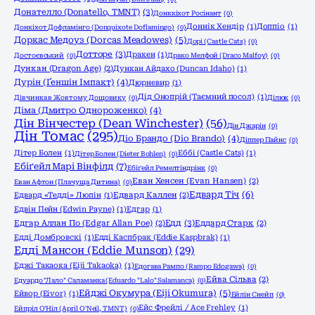
Донателло (Donatello, TMNT)
(3)
Донккіхот Росінант
(0)
Доннік Хендір
(1)
Доппіо
(1)
Донкіхот Дофламінго (Donquixote Doflamingo)
(0)
Доркас Медоуз (Dorcas Meadowes)
(5)
Дорі (Castle Cats)
(0)
Дотторе
(3)
Дракен
(1)
Достоєвський
(0)
Драко Мелфой (Draco Malfoy)
(0)
Дункан (Dragon Age)
(2)
Дункан Айдахо (Duncan Idaho)
(1)
Дурін (Ґеншін Імпакт)
(4)
Дюрневир
(1)
Дід Онопрій (Таємний посол)
(1)
Дівчинка в Жовтому Дощовику
(0)
Ділюк
(0)
Діма (Дмитро Однороженко)
(4)
Дін Вінчестер (Dean Winchester)
(56)
Дін Джарін
(0)
Дін Томас
(295)
Діо Брандо (Dio Brando)
(4)
Діппер Пайнс
(0)
Дітер Болен
(1)
Еббі (Castle Cats)
(1)
Дітер Болен (Dieter Bohlen)
(0)
Ебіґейл Марі Вінфілд
(7)
Ебіґейл Ремелтіндрінк
(0)
Еван Хенсен (Evan Hansen)
(2)
Еван Афтон (Плачуща Дитина)
(0)
Едвард Тіч
(6)
Едвард «Тедді» Люпін
(1)
Едвард Каллен
(2)
Едвін Пейн (Edwin Payne)
(1)
Едгар
(1)
Едд
(3)
Едгар Аллан По (Edgar Allan Poe)
(2)
Еддард Старк
(2)
Едді Домбровскі
(1)
Едді Каспбрак (Eddie Kaspbrak)
(1)
Едді Мансон (Eddie Munson)
(29)
Еджі Такаока (Eiji Takaoka)
(1)
Едогава Рампо (Rampo Edogawa)
(0)
Ейва Сільва
(2)
Едуардо "Лало" Саламанка (Eduardo "Lalo" Salamanca)
(0)
Ейджі Окумура (Eiji Okumura)
(5)
Ейвор (Eivor)
(1)
Ейлін Снейп
(0)
Ейс Фрейлі / Ace Frehley
(1)
Ейпріл О'Ніл (April O'Neil, TMNT)
(0)