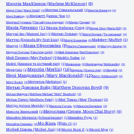
Марлін МакКіннон (Marlene McKinnon)
(8)
Мартин Спихальський
(1)
Марсі Стал (Marci Stahl)
(0)
Мартін Блеквуд
(0)
Марінетт Дюпен-Чен
(1)
Марі Вінфілд
(0)
Марічка Гутенюк (Тіні забутих предків)
(0)
Марія (Сирин)
(0)
Марія Дяченко
(11)
Марія Небесна (Слід)
(2)
Марія Хілл (Maria Hill)
(0)
Масумі Іно (Masumi Ino)
(1)
Матаяс Гельвар
(1)
Мати Норми (Ти зможеш)
(0)
Маффет (Muffet)
(3)
Маттео (Episode.My first kiss)
(2)
Матчі Комачіне
(0)
Маша Єфросиніна
(8)
Мацурі
(1)
Маґнус Гаммерсміт
(0)
Мегуру Бачіра
(0)
Медуза Горгона (Fate/stay night)
(0)
Мей Нянцзин (Mei Nianqing)
(0)
Мей Паркер (May Parker)
(3)
Мейбл Пайнс
(1)
Мейлі (Книжки та кістяний пил)
(1)
Мелюзина
(0)
Мелісандра (Melisandre)
(0)
Мерлін (Merlin)
(16)
Меркуціо
(1)
Мерріль (Dragon Age)
(0)
Мерфій
(0)
Мері Макдональд (Mary Macdonald)
(12)
Метт (Eddsworld)
(0)
Меттатон (Mettaton)
(1)
Метт Волст
(0)
Метью Донован Бойд (Matthew Donovan Boyd)
(9)
Метью Мердок (Matthew Michael "Matt" Murdock)
(0)
Метью Пател (Matthew Patel)
(1)
Меґ Томас (Meg Thomas)
(2)
Меґідо (prince Megido)
(1)
Микола Гоголь
(0)
Микола Зирянов
(0)
Мирослава (Сирин, Moon Chai Story)
(6)
Микола Хвильовий
(1)
Михайло Матюхін (Schmalgauzen)
(1)
Михайло Рудь
(1)
Мо Жань
(8)
Мо Сі
(1)
Михайль Семенко
(0)
Мобей Цзюнь (Mobei Jun)
(4)
Моллі Візлі ІІ
(1)
Моллі Мун
(1)