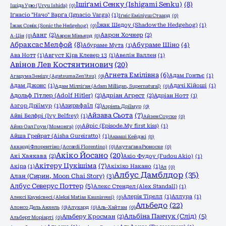
Ішіґамі Сенку (Ishigami Senku)
(8)
Ішіда Урю (Uryu Ishida)
(0)
Іґнасіо "Начо" Варґа (Ignacio Varga)
(1)
Іґніс Еміліуш Стаард
(0)
Їжак Шедоу (Shadow the Hedgehog)
(1)
Їжак Сонік (Sonic the Hedgehog)
(0)
Аанг
(2)
Аарон Хочнер
(2)
А-Цін
(0)
Аарон Міньярд
(0)
Абраксас Мелфой
(8)
Абураме Шіно
(4)
Абураме Мута
(1)
Ава Нотт
(1)
Август Кіра Клевер 13
(1)
Авелін Валлен
(1)
Авінов Лев Костянтинович
(20)
Агнета Емілівна
(6)
Адам Гонтьє
(1)
Агацума Зеніцу (Agatsuma Zen'itsu)
(0)
Адам Джонс
(1)
Адачі Кійоші
(1)
Адам Мілліґан (Adam Milligan, Supernatural)
(0)
Адольф Гітлер (Adolf Hitler)
(2)
Адріан Агрест
(2)
Адріан Нотт
(1)
Азгор Дріїмур
(1)
Азирафаїл
(2)
Азріель Дріїмур
(0)
Айзава Сьота
(7)
Айві Белфрі (Ivy Belfrey)
(1)
Айзен Соуске
(0)
Айріс (Episode.My first kiss)
(1)
Айнз Оал Гоун (Момонга)
(0)
Айша Грейрат (Aisha Gureiratto)
(1)
Акааші Кейджі
(0)
Аккарді Флорентіно (Accardi Florentino)
(0)
Акутаґава Рюноске
(0)
Акіко Йосано
(20)
Акі Хаякава
(2)
Акіо Фудоу (Fudou Akio)
(1)
Акітеру Цукішіма
(7)
Акіра
(1)
Акіхіко Накано
(1)
Ал
(0)
Албус Дамблдор
(35)
Алан (Сирин, Moon Chai Story)
(3)
Албус Северус Поттер
(5)
Алекс Стендел (Alex Standall)
(1)
Алерія Тірелл
(1)
Аллура
(1)
Алексі Каунісвесі (Aleksi Matias Kaunisvesi)
(0)
Альбедо
(22)
Алонсо Дель Анхель
(0)
Алукард
(0)
Аль-Хайтам
(0)
Альбіна Панчук (Слід)
(5)
Альберу Кросман
(2)
Альберт Моріарті
(0)