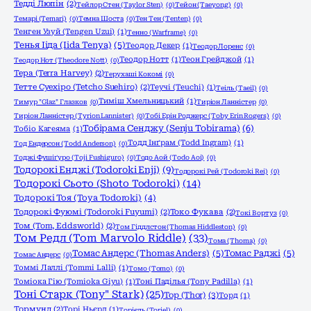
Тедді Люпін
(2)
Тейлор Стен (Taylor Sten)
(0)
Тейон (Taeyong)
(0)
Темарі (Temari)
(0)
Темна Шоста
(0)
Тен Тен (Tenten)
(0)
Тенген Узуй (Tengen Uzui)
(1)
Тенно (Warframe)
(0)
Тенья Ііда (Iida Tenya)
(5)
Теодор Декер
(1)
Теодор Лоренс
(0)
Теодор Нотт
(1)
Теон Грейджой
(1)
Теодор Нот (Theodore Nott)
(0)
Тера (Terra Harvey)
(2)
Терухаші Кокомі
(0)
Тетте Суехіро (Tetcho Suehiro)
(2)
Теучі (Teuchi)
(1)
Теіль (Taeil)
(0)
Тиміш Хмельницький
(1)
Тимур "Glaz" Глазков
(0)
Тиріон Ланністер
(0)
Тиріон Ланністер (Tyrion Lannister)
(0)
Тобі Ерін Роджерс (Toby Erin Rogers)
(0)
Тобірама Сенджу (Senju Tobirama)
(6)
Тобіо Кагеяма
(1)
Тодд Інґрам (Todd Ingram)
(1)
Тод Ендерсон (Todd Anderson)
(0)
Тоджі Фушіґуро (Toji Fushiguro)
(0)
Тодо Аой (Todo Aoi)
(0)
Тодорокі Енджі (Todoroki Enji)
(9)
Тодорокі Рей (Todoroki Rei)
(0)
Тодорокі Сьото (Shoto Todoroki)
(14)
Тодорокі Тоя (Toya Todoroki)
(4)
Тодорокі Фуюмі (Todoroki Fuyumi)
(2)
Токо Фукава
(2)
Токі Вортуз
(0)
Том (Tom, Eddsworld)
(2)
Том Гіддлстон (Thomas Hiddleston)
(0)
Том Редл (Tom Marvolo Riddle)
(33)
Тома (Thoma)
(0)
Томас Андерс (Thomas Anders)
(5)
Томас Раджі
(5)
Томас Андерс
(0)
Томмі Лаллі (Tommi Lalli)
(1)
Томо (Tomo)
(0)
Томіока Гію (Tomioka Giyu)
(1)
Тоні Паділья (Tony Padilla)
(1)
Тоні Старк (Tony" Stark)
(25)
Тор (Thor)
(3)
Торд
(1)
Тормунд
(2)
Торі Ньєрд
(1)
Торієль (Toriel)
(0)