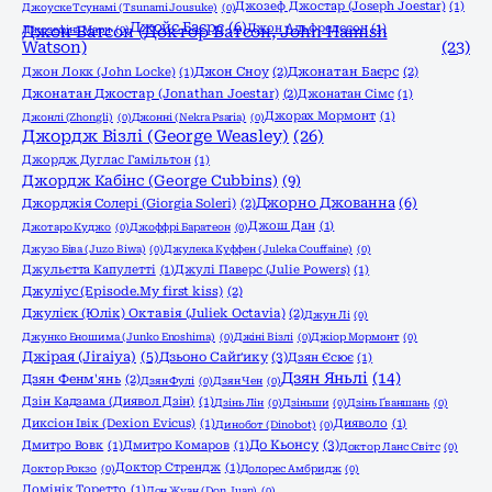
Джозеф Джостар (Joseph Joestar)
(1)
Джоyске Тсунамі (Tsunami Jousuke)
(0)
Джойс Баєрс
(6)
Джон Альфредссон
(1)
Джозефіна Марч
Джон Ватсон (Доктор Ватсон, John Hamish
(0)
Watson)
(23)
Джон Локк (John Locke)
(1)
Джон Сноу
(2)
Джонатан Баєрс
(2)
Джонатан Джостар (Jonathan Joestar)
(2)
Джонатан Сімс
(1)
Джорах Мормонт
(1)
Джонлі (Zhongli)
(0)
Джонні (Nekra Psaria)
(0)
Джордж Візлі (George Weasley)
(26)
Джордж Дуглас Гамільтон
(1)
Джордж Кабінс (George Cubbins)
(9)
Джорно Джованна
(6)
Джорджія Солері (Giorgia Soleri)
(2)
Джош Дан
(1)
Джотаро Куджо
(0)
Джоффрі Баратеон
(0)
Джузо Біва (Juzo Biwa)
(0)
Джулека Куффен (Juleka Couffaine)
(0)
Джульєтта Капулетті
(1)
Джулі Паверс (Julie Powers)
(1)
Джуліус (Episode.My first kiss)
(2)
Джулієк (Юлік) Октавія (Juliek Octavia)
(2)
Джун Лі
(0)
Джунко Еношима (Junko Enoshima)
(0)
Джіні Візлі
(0)
Джіор Мормонт
(0)
Джірая (Jiraiya)
(5)
Дзьоно Сайґику
(3)
Дзян Єсює
(1)
Дзян Яньлі
(14)
Дзян Фенм'янь
(2)
Дзян Фулі
(0)
Дзян Чен
(0)
Дзін Кадзама (Диявол Дзін)
(1)
Дзінь Лін
(0)
Дзіньши
(0)
Дзінь Ґваншань
(0)
Диксіон Івік (Dexion Evicus)
(1)
Дияволо
(1)
Динобот (Dinobot)
(0)
До Кьонсу
(3)
Дмитро Вовк
(1)
Дмитро Комаров
(1)
Доктор Ланс Світс
(0)
Доктор Стрендж
(1)
Доктор Рокзо
(0)
Долорес Амбридж
(0)
Домінік Торетто
(1)
Дон Жуан (Don Juan)
(0)