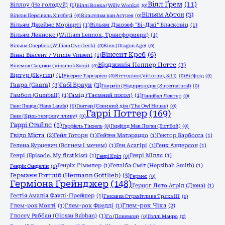
Вілл Ґрем
(11)
Віллоу (Не голодуй)
(1)
Віллі Вонка (Willy Wonka)
(0)
Вільям Афтон
(3)
Вілсон Персіваль Хіґсбері
(0)
Вільгельм ван Астрея
(0)
Вільям Джеймс Моріарті
(1)
Вільям Джозеф "Бі-Джі" Бласковіц
(1)
Вільям Леннокс (William Lennox, Трансформери)
(1)
Вільям Овербек (William Overbeck)
(0)
Вінн (Dragon Age)
(0)
Вінсент Креб
(6)
Вінні Вінсент / Vinnie Vinsent
(1)
Вірджинія Пеппер Поттс
(3)
Вінсмок Санджи (Vinsmok Sanji)
(0)
Віртур (Skyrim)
(1)
Вісерис Таргарієн
(0)
Вітторіно (Vittorino, 8:11)
(0)
Віґфрід
(0)
Гаара (Gaara)
(3)
Габі Браун
(3)
Гавриїл (Надприродне (Supernatural)
(0)
Гамбол (Gumball)
(1)
Гамід (Таємний посол)
(1)
Ганнібал Лектер
(0)
Ганс Ланда (Hans Landa)
(0)
Гантер (Совиний дім (The Owl House)
(0)
Гаррі Поттер
(169)
Ганя (Крізь темряву пливу)
(0)
Гаррі Стайлс
(5)
Гарфіель Тінзель
(0)
Гарфілд Мак Логан (БістБой)
(0)
Гвідо Міста
(2)
Гейл Готорн
(1)
Гейтен Матараццо
(1)
Гектор Барбосса
(1)
Гелена Курцевич (Вогнем і мечем)
(1)
Ген Асагірі
(1)
Генк Андерсон
(1)
Генрі (Episode. My first kiss)
(1)
Генрі Міллс
(1)
Генрі Кріл
(0)
Генріх Гіммлер
(1)
Гепзіба Сміт (Hepzibah Smith)
(1)
Генрік Санделін
(0)
Германн Готтліб (Hermann Gottlieb)
(3)
Гермес
(0)
Герміона Ґрейнджер
(148)
Герцог Лєто Атрід (Дюна)
(1)
Гестія Амалія Фаулі-Прейшер
(1)
Гикавка Страхітлива Тріска ІІІ
(0)
Глем-рок Монті
(1)
Глем-рок Фредді
(1)
Глем-рок Чіка
(2)
Глоссу Раббан (Glossu Rabban)
(1)
Го (Покемон)
(0)
Голлі Манро
(0)