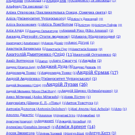
Альоша
(1)
Альфонсо (Ти зможеш)
(1)
Альдебаран
(0)
Альфард Блек
(0)
Альфред (Ти зможеш)
(1)
Аліна Старкова (Заклинателька Сонця, Сонячна свята)
(2)
Аліса (Університет Чупарського)
(2)
Аліса (у Дивокраї)
(0)
Аліса Лонґботом
(3)
Аліса Босконович
(1)
Алістер
(0)
Алістер Тейрін
(0)
Алія Атрід
(1)
Аманай Ріко (Riko Amanai)
(1)
Амадео Сальваторе
(0)
Аманда (Детройт: Стати людиною)
(2)
Амара (Надприродне)
(2)
Амос Діґорі
(1)
Аматерасу (Amaterasu)
(0)
Амон-Діоніс
(0)
Анастасія Бачинська
(1)
Анастасія Гірс
(0)
Анастасія Хошин
(0)
Анатолій Дмитренко (Слід)
(11)
Анатолій Остапенко
(2)
Анаїс Воттерсон
(1)
Анго Сакагучі
(1)
Андайн
(2)
Ангел
(0)
Анджей Дуда
(6)
Андерс (Dragon Age)
(0)
Андрес Дюваль
(0)
Андрій Єрмак
(17)
Андромеда Тонкс
(1)
Андромеда Тонкс
(1)
Андрій Андрієнко (Університет Чупарського)
(3)
Андрій Лузан
(26)
Андрій Броменко (Слід)
(0)
Андрій Ширко (Schmalgauzen)
(1)
Андрій Мельник (Moon Chai Story)
(0)
Анко Мітараші (Anko Mitarashi)
(1)
Анна Лістер
(1)
Аннунціата (Шварц Є. Л., «Тінь»)
(1)
Антон Товстуха
(1)
Антонін Дологов (Antonin Dolohov)
(1)
Ані Ачола (Ani Achola)
(1)
Апо
(1)
Аполло Джастіс
(1)
Аполлон
(0)
Аратакі Ітто
(0)
Арахабакі
(0)
Ардженті
(1)
Араґорн (Aragorn)
(0)
Аркадій (Arcadius)
(0)
Армін Арлерт
(14)
Арлекіно (Genshin Impact)
(1)
Артур Кетч
(3)
Арсен Звенигора
(1)
Артем Чорний
(0)
Артур Візлі
(0)