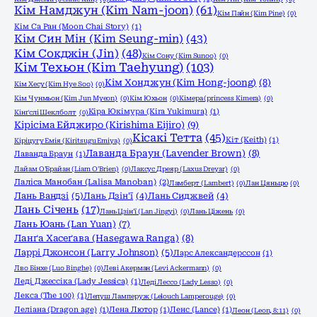
Кім Намджун (Kim Nam-joon)
(61)
Кім Пайн (Kim Pine)
(0)
Кім Са Ран (Moon Chai Story)
(1)
Кім Син Мін (Kim Seung-min)
(43)
Кім Сокджін (Jin)
(48)
Кім Сону (Kim Sunoo)
(0)
Кім Техьон (Kim Taehyung)
(103)
Кім Хонджун (Kim Hong-joong)
(8)
Кім Хесу (Kim Hye Soo)
(0)
Кім Чунмьон (Kim Jun Myeon)
(0)
Кім Юхьон
(0)
Кімера (princess Kimera)
(0)
Кіра Юкімура (Kira Yukimura)
(1)
Кінґслі Шеклболт
(0)
Кірісіма Ейджиро (Kirishima Eijiro)
(9)
Кісакі Тетта
(45)
Кіт (Keith)
(1)
Кіріцугу Емія (Kiritsugu Emiya)
(0)
Лаванда Браун (Lavender Brown)
(8)
Лаванда Браун
(1)
Лайам О'Брайан (Liam O'Brien)
(0)
Лаксус Дреяр (Laxus Dreyar)
(0)
Лаліса Манобан (Lalisa Manoban)
(2)
Ламберт (Lambert)
(0)
Лан Цяньцю
(0)
Лань Вандзі
(5)
Лань Дзін'ї
(4)
Лань Сиджвей
(4)
Лань Січень
(17)
Лань Цзін'ї (Lan Jingyi)
(0)
Лань Ціжень
(0)
Лань Юань (Lan Yuan)
(7)
Ланґа Хасеґава (Hasegawa Ranga)
(8)
Ларрі Джонсон (Larry Johnson)
(5)
Ларс Александерссон
(1)
Лво Бінхе (Luo Binghe)
(0)
Леві Акерман (Levi Ackermann)
(0)
Леді Джессіка (Lady Jessica)
(1)
Леді Лессо (Lady Lesso)
(0)
Лекса (The 100)
(1)
Лелуш Ламперуж (Lelouch Lamperouge)
(0)
Леліана (Dragon age)
(1)
Лена Лютор
(1)
Ленс (Lance)
(1)
Леон (Leon, 8:11)
(0)