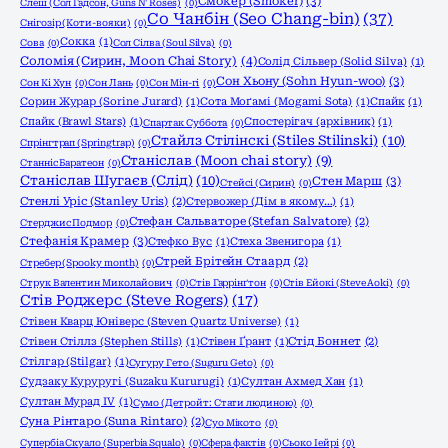
Смокер (Smoker)
(3)
Слеш (Сол Гадсон, Guns N' Roses)
(0)
Со Чанбін (Seo Chang-bin)
(37)
Снігозір (Коти-вояки)
(0)
Сокка
(1)
Сова
(0)
Сол Сілва (Soul Silva)
(0)
Соломія (Сирин, Moon Chai Story)
(4)
Солід Сільвер (Solid Silva)
(1)
Сон Хьону (Sohn Hyun-woo)
(3)
Сон Кі Хун
(0)
Сон Лань
(0)
Сон Мін-гі
(0)
Сорин Журар (Sorine Jurard)
(1)
Сота Моґамі (Mogami Sota)
(1)
Спайк
(1)
Спайк (Brawl Stars)
(1)
Спостерігач (архівник)
(1)
Спартак Суббота
(0)
Стайлз Стілінскі (Stiles Stilinski)
(10)
Спрінгтрап (Springtrap)
(0)
Станіслав (Moon chai story)
(9)
Станніс Баратеон
(0)
Станіслав Шугаєв (Слід)
(10)
Стен Марш
(3)
Стейсі (Сирин)
(0)
Стенлі Уріс (Stanley Uris)
(2)
Стервожер (Дім в якому…)
(1)
Стефан Сальваторе (Stefan Salvatore)
(2)
Стерджис Подмор
(0)
Стефанія Крамер
(3)
Стефко Вус
(1)
Стеха Звенигора
(1)
Стрей Брітейн Стаард
(2)
Стребер (Spooky month)
(0)
Струк Валентин Миколайович
(0)
Стів Гаррінґтон
(0)
Стів Ейокі (Steve Aoki)
(0)
Стів Роджерс (Steve Rogers)
(17)
Стівен Кварц Юніверс (Steven Quartz Universe)
(1)
Стівен Стіллз (Stephen Stills)
(1)
Стівен Ґрант
(1)
Стід Боннет
(2)
Стілгар (Stilgar)
(1)
Сугуру Гето (Suguru Geto)
(0)
Судзаку Куруругі (Suzaku Kururugi)
(1)
Султан Ахмед Хан
(1)
Султан Мурад IV
(1)
Сумо (Детройт: Стати людиною)
(0)
Суна Рінтаро (Suna Rintaro)
(2)
Суо Мікото
(0)
Супербіа Скуало (Superbia Squalo)
(0)
Сфера фактів
(0)
Сьоко Іейрі
(0)