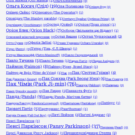
Оллі Матела (Olli Matela)
(1)
Ольга Кобилянська
(0)
Ольга Косач (Слід)
(19)
Оля Полякова
(3)
Олівер Вуд
(0)
Олівер Сайкс
(2)
Оператор (The Operator))
(1)
Оповідач (The Stanley parable)
(1)
Оптімус Прайм (Optimus Prime)
(0)
Орстед (Orsted)
(1)
Оріон (Прах зірок)
(1)
Орочімару (Orochimaru)
(0)
Оріон Блек (Orion Black)
(7)
Осборн (Звільнити цю Відьму)
(1)
Остап Вишня
(1)
Остап Чупарський
(2)
Основний жіночий персонаж
(0)
Офелія Забіні
(1)
Отто Сувен
(0)
Очако Урарака (Ochaco Uraraka)
(0)
П'єтро (Тінь, Є.Л.Шварц)
(1)
П'єро (Pierro)
(0)
П'єтро Максимофф (Pietro Maximoff)
(0)
Павло Скоропадський
(0)
Павло Тичина
(5)
Павло Тичина
(1)
Падма Патіл
(0)
Падме Амідала
(0)
Паймон (Paimon)
(8)
Пайпер (Piper, Brawl Stars)
(1)
Пак (Сестри Грімм)
(4)
Пайтер де Вріз (Piter de Vries)
(1)
Пак
(0)
Пак Сонхва (Park Seong Hwa)
(6)
Пак Джисон (Jisung)
(0)
Пак Сонхун
(0)
Пак Чімін (Park Ji-min)
(76)
Паккун (Pakkun)
(0)
Палермо
(0)
Пан Лицар
(1)
Панакота Фуґо
(1)
Памп (Spooky month)
(0)
Панда (Panda)
(9)
Панда (Panda, Магічна битва)
(1)
Папірус
(1)
Пандора Лавгуд (Pandora Lovegood)
(0)
Панталоне (Pantalone)
(0)
Парваті Патіл
(5)
Партурнакс (Paarthurnax)
(1)
Паті Пойзон
(2)
Паґслі Аддамс
(2)
Патрік Стамп (Fall Out Boy)
(0)
Пенсі Паркінсон
(1)
Пенсі Паркінсон (Pansy Parkinson)
(37)
Перлина (Pearl)
(0)
Персі Джексон (Percy Jackson)
(1)
Першопрохідниця Стелла
(2)