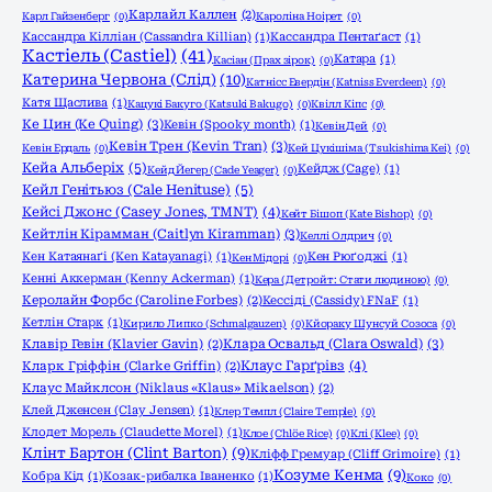
Карлайл Каллен
(2)
Карл Гайзенберг
(0)
Кароліна Ноірет
(0)
Кассандра Кілліан (Cassandra Killian)
(1)
Кассандра Пентаґаст
(1)
Кастіель (Castiel)
(41)
Катара
(1)
Касіан (Прах зірок)
(0)
Катерина Червона (Слід)
(10)
Катнісс Евердін (Katniss Everdeen)
(0)
Катя Щаслива
(1)
Кацукі Бакуго (Katsuki Bakugo)
(0)
Квілл Кіпс
(0)
Ке Цин (Ke Quing)
(3)
Кевін (Spooky month)
(1)
Кевін Дей
(0)
Кевін Трен (Kevin Tran)
(3)
Кевін Ердаль
(0)
Кей Цукішіма (Tsukishima Kei)
(0)
Кейа Альберіх
(5)
Кейдж (Cage)
(1)
Кейд Йегер (Cade Yeager)
(0)
Кейл Генітьюз (Cale Henituse)
(5)
Кейсі Джонс (Casey Jones, TMNT)
(4)
Кейт Бішоп (Kate Bishop)
(0)
Кейтлін Кірамман (Caitlyn Kiramman)
(3)
Келлі Олдрич
(0)
Кен Катаянаґі (Ken Katayanagi)
(1)
Кен Рюґоджі
(1)
Кен Мідорі
(0)
Кенні Аккерман (Kenny Ackerman)
(1)
Кера (Детройт: Стати людиною)
(0)
Керолайн Форбс (Caroline Forbes)
(2)
Кессіді (Cassidy) FNaF
(1)
Кетлін Старк
(1)
Кирило Липко (Schmalgauzen)
(0)
Кйораку Шунсуй Созоса
(0)
Клара Освальд (Clara Oswald)
(3)
Клавір Гевін (Klavier Gavin)
(2)
Клаус Гарґрівз
(4)
Кларк Гріффін (Clarke Griffin)
(2)
Клаус Майклсон (Niklaus «Klaus» Mikaelson)
(2)
Клей Дженсен (Clay Jensen)
(1)
Клер Темпл (Claire Temple)
(0)
Клодет Морель (Claudette Morel)
(1)
Клое (Chlöe Rice)
(0)
Клі (Klee)
(0)
Клінт Бартон (Clint Barton)
(9)
Кліфф Гремуар (Cliff Grimoire)
(1)
Козуме Кенма
(9)
Кобра Кід
(1)
Козак-рибалка Іваненко
(1)
Коко
(0)