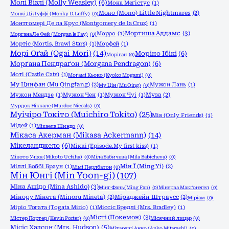
Молі Візлі (Molly Weasley)
(6)
Мона Меґістус
(1)
Моно (Mono) Little Nightmares
(2)
Монкі Ді Луффі (Monky D. Luffy)
(0)
Монтгомері Де ла Крус (Montgomery de la Cruz)
(1)
Мортиша Аддамс
(3)
Морро
(1)
Моргана Ле Фей (Morgan le Fay)
(0)
Мортіс (Mortis, Brawl Stars)
(1)
Морфей
(1)
Морі Оґай (Ogai Mori)
(14)
Моріно Ібікі
(6)
Моріган
(0)
Морґана Пендраґон (Morgana Pendragon)
(6)
Моті (Castle Cats)
(1)
Моґамі Кьоко (Kyoko Mogami)
(0)
Му Цинфан (Mu Qingfang)
(2)
Мужон Лань
(1)
Му Цін (Mu Qing)
(0)
Мужон Мендзе
(1)
Мужон Чен
(1)
Мужон Чуі
(1)
Муза
(2)
Мурдок Ніккалс (Murdoc Niccals)
(0)
Муічіро Токіто (Muichiro Tokito)
(25)
Мів (Only Friends)
(1)
Мідей
(1)
Мікаела Шиндо
(0)
Мікаса Акерман (Mikasa Ackermann)
(14)
Мікеланджело
(6)
Міккі (Episode.My first kiss)
(1)
Мікото Учіха (Mikoto Uchiha)
(0)
Міла Бабичева (Mila Babicheva)
(0)
Міллі Боббі Браун
(1)
Мін Ї (Ming Yi)
(2)
Мімі Перлбатон
(0)
Мін Юнгі (Min Yoon-gi)
(107)
Міна Ашідо (Mina Ashido)
(3)
Мінг Фань (Ming Fan)
(0)
Мінерва Макґонеґел
(0)
Мінору Мінета (Minoru Mineta)
(2)
Міраджейн Штраусс
(2)
Міріам
(0)
Міріо Тогата (Togata Mirio)
(1)
Міссіс Бредлі (Mrs. Bradley)
(1)
Місті (Покемон)
(3)
Містер Портер (Kevin Porter)
(0)
Місячний лицар
(0)
Місіс Хадсон (Mrs. Hudson)
(5)
Мітараші Анко (Anko Mitarashi)
(0)