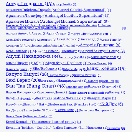
Артур Пендрагон
(13)
Артюр Рембо
(0)
Архангел Габріель/Гавриїл (Archangel Gabriel, Supernatural)
(1)
Архангел Люцифер (Archangel Lucifer, Supernatural)
(4)
Архангел Михаїл (Archangel Michael, Supernatural)
(5)
Архангел Михаїл (світ Апокаліпсису)/альтернативний Михаїл (Archangel
Michael (Apocalypse World)/Alternate Michael)
(0)
Аріель Анемой Асура
(1)
Арія Старк
(2)
Арґус Філч
(0)
Асагірі Ген
(0)
Аскебйорни
(1)
Аскелад
(1)
Асахі Кобе
(0)
Асгайр Адамович
(0)
Асока Тано
(0)
Асторія Ґрінґрас
(9)
Астаріон
(0)
Астаріон Анкунін (Astarion Ancunin)
(0)
Асьє Сільвер
(1)
Ахілесс Девенпорт
(1)
Ацуші "Аккун" Сендо
(2)
Афіна
(0)
Ацуші Накаджима
(34)
Аякс Петропол
(1)
Ашильда (Ashildr)
(0)
Аяме (Наруто)
(1)
Аїд
(1)
Аїден Фаулі-Прейшер
(1)
Б'якуя Тогамі
(0)
Баджі Кейске
(15)
ББк/Бабенко
(4)
Б'янка Барклай
(0)
Бабуся Медді
(0)
Бакуго Кацукі
(28)
Бакуго Масару
(0)
Бакуго Мітсукі
(0)
Бакі Барнс
(20)
Бальтазар (Надприродне)
(1)
Бамблбі
(0)
Бан Чан
(0)
Бан Чан (Bang Chan)
(48)
Бариста (Харуто)
(1)
Барбара Пеґ
(0)
Барон Володимир Харконен (Дюна)
(1)
Бастер
(1)
Барті Кравч-молодший
(0)
Баффі
(1)
Беатріче (Beatrice Sakamaki)
(1)
Беверлі Марш
(1)
Беатріс
(0)
Бей Доу
(6)
Беззубик
(0)
Безликий Бай
(0)
Безіменний Бард (Nameless Bard)
(0)
Бекка Гелб
(1)
Бек Джухо (Зухо)
(0)
Бек Хі Сон
(0)
Белатриса Лестранж
(0)
Белла Свон
(0)
Белламі Блейк
(0)
Беллі Конклін (The summer I turned pretty)
(1)
Бельдам (Beldam - Coraline)
(1)
Бен Ганском (Ben Hanscom)
(1)
Бенволіо
(0)