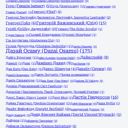
Горацій Слизоріг
(0)
Горацій Слизоріг (Horace Slughorn)
(0)
Горо (Ґеншін Імпакт)
(5)
Гоук (Dragon age)
(1)
Гравець (гравчиня)
(0)
Грегорі (FNaF)
(2)
Гранат (Garnet)
(0)
Грегорі Лестрейд (Інспектор Лестрейд, Inspector Lestrade)
(2)
Григорій Важинський (Слід)
(15)
Грегорі Ґойл
(6)
Грілбі (Grillby, Андертейл)
(2)
Гунмар (The Elder Scrolls)
(1)
Гьомей Хімеджима (Gyomei Himejima)
(1)
Гурен Ічіносе
(0)
Гін Акутаґава (Akutagawa Gin)
(1)
Гіслен Дедорудія (Ghislaine Dedoldia)
(1)
Дааріо Нахаріс
(0)
Дазай Осаму (Dazai Osamu)
(175)
Дайнслейф
(8)
Дайго Курогамі
(1)
Дайкі Аоміне (Aomine Daiki)
(0)
Даміано Давид
(9)
Дамелі
(1)
Дамі
(1)
Дан Балан
(0)
Даниїл (Сирин)
(6)
Данзо Шимура
(4)
Дан Като (Dan Katо)
(1)
Данте Зоґратіс (Чорна конюшина)
(1)
Даниїл Іващенко
(0)
Данте Сальваторе
(1)
Дань Хенг (Dan Heng)
(0)
Даніель Лі Уайлдс
(0)
Дарвін (Дивовижний Світ Гамбола)
(1)
Дарклінг (Заклинатель Тіней, Олександр, Чорний Єретик)
(1)
Дастін Гендерсон
(16)
Дарсі Льюіс (Darcy Lewis)
(1)
Дарт Мол
(1)
Дафна Ґрінґрасс (Daphne Greengrass)
(1)
Даша Кубік
(1)
Дафф Маккаган
(0)
Двайт Фейрфілд (Dwight Fairfield)
(2)
Дванадцятий Доктор
(0)
Девід Вінсент Ваймак (David Vincent Wymack)
(5)
Девід Амальді
(0)
Дейдара
(1)
Дейенеріс Таргарієн
(0)
Деймон Сальваторе (Damon Salvatore)
(2)