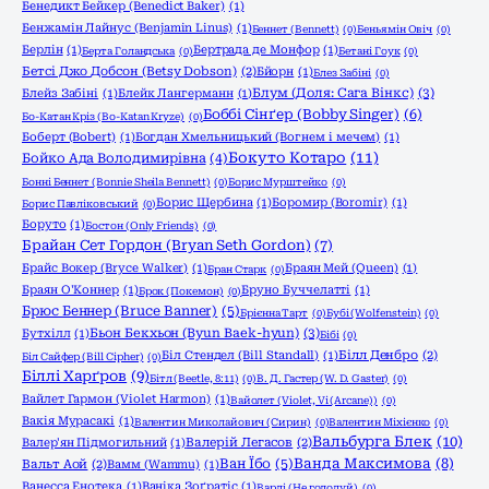
Бенедикт Бейкер (Benedict Baker)
(1)
Бенжамін Лайнус (Benjamin Linus)
(1)
Беннет (Bennett)
(0)
Беньямін Овіч
(0)
Берлін
(1)
Бертрада де Монфор
(1)
Берта Голандська
(0)
Бетані Гоук
(0)
Бетсі Джо Добсон (Betsy Dobson)
(2)
Бйорн
(1)
Блез Забіні
(0)
Блум (Доля: Сага Вінкс)
(3)
Блейз Забіні
(1)
Блейк Лангерманн
(1)
Боббі Сінґер (Bobby Singer)
(6)
Бо-Катан Кріз (Bo-Katan Kryze)
(0)
Боберт (Bobert)
(1)
Богдан Хмельницький (Вогнем і мечем)
(1)
Бокуто Котаро
(11)
Бойко Ада Володимирівна
(4)
Бонні Беннет (Bonnie Sheila Bennett)
(0)
Борис Мурштейко
(0)
Борис Щербина
(1)
Боромир (Boromir)
(1)
Борис Павліковський
(0)
Боруто
(1)
Бостон (Only Friends)
(0)
Брайан Сет Гордон (Bryan Seth Gordon)
(7)
Брайс Вокер (Bryce Walker)
(1)
Браян Мей (Queen)
(1)
Бран Старк
(0)
Браян О'Коннер
(1)
Бруно Буччелатті
(1)
Брок (Покемон)
(0)
Брюс Беннер (Bruce Banner)
(5)
Брієнна Тарт
(0)
Бубі (Wolfenstein)
(0)
Бьон Бекхьон (Byun Baek-hyun)
(3)
Бутхілл
(1)
Бібі
(0)
Біл Стендел (Bill Standall)
(1)
Білл Денбро
(2)
Біл Сайфер (Bill Cipher)
(0)
Біллі Харґров
(9)
Бітл (Beetle, 8:11)
(0)
В. Д. Гастер (W. D. Gaster)
(0)
Вайлет Гармон (Violet Harmon)
(1)
Вайолет (Violet, Vi (Arcane))
(0)
Вакія Мурасакі
(1)
Валентин Миколайович (Сирин)
(0)
Валентин Міхієнко
(0)
Вальбурга Блек
(10)
Валер'ян Підмогильний
(1)
Валерій Легасов
(2)
Ванда Максимова
(8)
Ван Їбо
(5)
Вальт Аой
(2)
Вамм (Wammu)
(1)
Ванесса Енотека
(1)
Ваніка Зоґратіс
(1)
Варлі (Не голодуй)
(0)