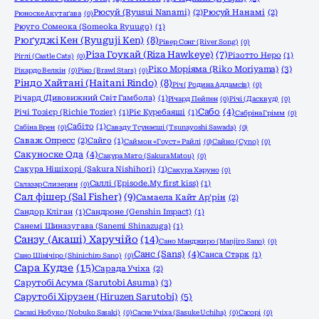
Рюсуй (Ryusui Nanami)
(2)
Рюсуй Нанамі
(2)
Рюноске Акутаґава
(0)
Рюуго Сомеока (Someoka Ryuugo)
(1)
Рюґуджі Кен (Ryuguji Ken)
(8)
Рівер Сонг (River Song)
(0)
Різа Гоукай (Riza Hawkeye)
(7)
Різотто Неро
(1)
Ріглі (Castle Cats)
(0)
Ріко Моріяма (Riko Moriyama)
(3)
Рікардо Велкін
(0)
Ріко (Brawl Stars)
(0)
Ріндо Хайтані (Haitani Rindo)
(8)
Річ ( Родина Аддамсів)
(0)
Річард (Дивовижний Світ Гамбола)
(1)
Річард Пейпен
(0)
Річі (Дасквуд)
(0)
Сабо
(4)
Річі Тозієр (Richie Tozier)
(1)
Ріє Куребаяші
(1)
Сабріна Грімм
(0)
Сабіто
(1)
Сабіна Врен
(0)
Саваду Тсунаєші (Tsunayoshi Sawada)
(0)
Саваж Опресс
(2)
Сайго
(1)
Саймон «Гоуст» Райлі
(0)
Сайно (Cyno)
(0)
Сакуноске Ода
(4)
Сакура Мато (Sakura Matou)
(0)
Сакура Нішіхорі (Sakura Nishihori)
(1)
Сакура Харуно
(0)
Саллі (Episode.My first kiss)
(1)
Салазар Слизерин
(0)
Сал фішер (Sal Fisher)
(9)
Самаела Кайт Ар'рін
(2)
Сандор Кліган
(1)
Сандроне (Genshin Impact)
(1)
Санемі Шиназугава (Sanemi Shinazuga)
(1)
Санзу (Акаші) Харучійо
(14)
Сано Манджиро (Manjiro Sano)
(0)
Санс (Sans)
(4)
Санса Старк
(1)
Сано Шінічіро (Shinichiro Sano)
(0)
Сара Кудзе
(15)
Сарада Учіха
(2)
Сарутобі Асума (Sarutobi Asuma)
(3)
Сарутобі Хірузен (Hiruzen Sarutobi)
(5)
Сасакі Нобуко (Nobuko Sasaki)
(0)
Саске Учіха (Sasuke Uchiha)
(0)
Сасорі
(0)