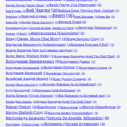
Варіс (Varys, Гра Престолів)
(2)
Варрік Тетрас (Varrik Tetras)
(0)
Вей Чандзе
(20)
Вейлон Парк (Waylon Park, Outlast)
(1)
Вей Вусянь
(0)
Венті
(36)
Венздей Аддамс
(1)
Венбара
(0)
Вень Жвохань
(0)
Вень Нін
(0)
Вернон Роше
(2)
Вень Цін
(0)
Верба (Moon chai story)
(0)
Вертумн (Vertumnus)
(1)
Вероніка де Сад (Veronica de Sade, Vanitas no Carte)
(0)
Вивірколапка (Squirrelstar)
(3)
Вессел
(0)
Веґґі
(0)
Влад (Сирин, Moon Chai Story)
(4)
Влада Берізка (Слід)
(1)
Владислав Михальчук (Schmalgauzen)
(1)
Вовчиця Роксана (FNaF)
(1)
Вождь Бромден (Над зозулиним гніздом)
(1)
Волес Веллс (Wallace Wells)
(1)
Володарка (Викрадач дітей/The Child Thief)
(0)
Володимир Винниченко
(9)
Володимир Дантес
(1)
Володимир Петров
(1)
Володимир Зеленський
(0)
Володимир Сосюра
(0)
Володимир Яновський
(1)
Вольфганг (Не голодуй)
(0)
Вольфганг Амадей Моцарт
(1)
Вонг (Доктор Стрендж)
(0)
Ворони (Книжки та кістяний пил)
(1)
Ворон (Moon chai story)
(0)
Вуді (Не голодуй)
(0)
Вчителька (Little Nightmares)
(0)
Вів'єн Гармон (Vivien Harmon)
(1)
Вів (Книжки та Кістяний пил)
(1)
Вівіан Дель Анхель
(0)
Відьма (Викрадач дітей/The Child Thief)
(0)
Віжен (Vision)
(4)
Вікерботом
(1)
Віктор Никифоров
(2)
Віктор Крей
(0)
Віктор Шаблій (Слід)
(3)
Вікторія Белфрі (Victoria Belfrey)
(0)
Вікторія де Анжеліс (Victoria De Angelis, Måneskin)
(8)
Вілланель (Оксана Астанкова)
(4)
Вілл Баєрс
(0)
Вілл Солас
(0)