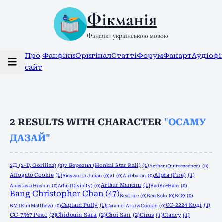
Фікманія
Фанфіки українською мовою
Про
Фанфіки
Оригінал
Статті
Форум
Фанарт
Аудіоф
сайт
2
RESULTS WITH CHARACTER
"ОСАМУ
ДАЗАЙ"
2Д (2-D, Gorillaz)
(1)
7 Березня (Honkai Star Rail)
(1)
Aether (Quintessence)
(0)
Affogato Cookie
(1)
Alpha (Fire)
(1)
Ainsworth Julian
(0)
Al
(0)
Aldebaran
(0)
Arthur Mancini
(1)
Anastasia Hoshin
(0)
Arhu (Divinity)
(0)
BadBoyHalo
(0)
Bang Christopher Chan
(47)
Beatrice
(0)
Ben Solo
(0)
BG9
(0)
Captain Puffy
(1)
CC-2224 Коді
(1)
BM (Kim Matthew)
(0)
Caramel Arrow Cookie
(0)
CC-7567 Рекс
(2)
Chidouin Sara
(2)
Choi San
(2)
Cirus
(1)
Clancy
(1)