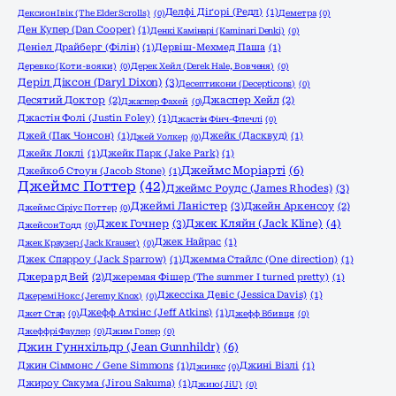
Делфі Діґорі (Редл)
(1)
Дексион Івік (The Elder Scrolls)
(0)
Деметра
(0)
Ден Купер (Dan Cooper)
(1)
Денкі Камінарі (Kaminari Denki)
(0)
Деніел Драйберг (Філін)
(1)
Дервіш-Мехмед Паша
(1)
Деревко (Коти-вояки)
(0)
Дерек Хейл (Derek Hale, Вовченя)
(0)
Деріл Діксон (Daryl Dixon)
(3)
Десептикони (Decepticons)
(0)
Десятий Доктор
(2)
Джаспер Хейл
(2)
Джаспер Фахей
(0)
Джастін Фолі (Justin Foley)
(1)
Джастін Фінч-Флечлі
(0)
Джей (Пак Чонсон)
(1)
Джейк (Дасквуд)
(1)
Джей Уолкер
(0)
Джейк Локлі
(1)
Джейк Парк (Jake Park)
(1)
Джеймс Моріарті
(6)
Джейкоб Стоун (Jacob Stone)
(1)
Джеймс Поттер
(42)
Джеймс Роудс (James Rhodes)
(3)
Джеймі Ланістер
(3)
Джейн Аркенсоу
(2)
Джеймс Сіріус Поттер
(0)
Джек Гочнер
(3)
Джек Кляйн (Jack Kline)
(4)
Джейсон Тодд
(0)
Джек Найрас
(1)
Джек Краузер (Jack Krauser)
(0)
Джек Спарроу (Jack Sparrow)
(1)
Джемма Стайлс (One direction)
(1)
Джерард Вей
(2)
Джеремая Фішер (The summer I turned pretty)
(1)
Джессіка Девіс (Jessica Davis)
(1)
Джеремі Нокс (Jeremy Knox)
(0)
Джефф Аткінс (Jeff Atkins)
(1)
Джет Стар
(0)
Джефф Вбивця
(0)
Джеффрі Фаулер
(0)
Джим Гопер
(0)
Джин Гуннхільдр (Jean Gunnhildr)
(6)
Джин Сіммонс / Gene Simmons
(1)
Джині Візлі
(1)
Джинкс
(0)
Джироу Сакума (Jirou Sakuma)
(1)
Джию (JiU)
(0)