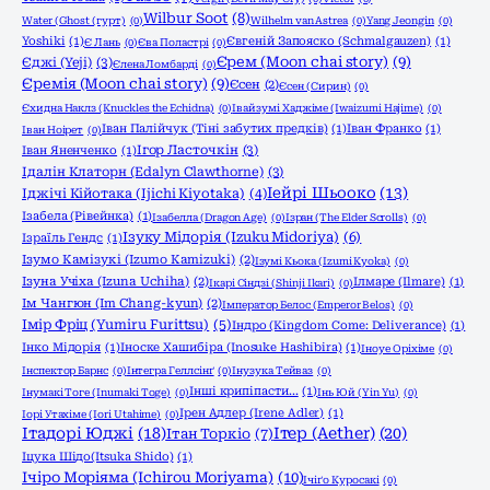
Wilbur Soot
(8)
Water (Ghost (гурт)
(0)
Wilhelm van Astrea
(0)
Yang Jeongin
(0)
Yoshiki
(1)
Євгеній Запояско (Schmalgauzen)
(1)
Є Лань
(0)
Єва Поластрі
(0)
Єрем (Moon chai story)
(9)
Єджі (Yeji)
(3)
Єлена Ломбарді
(0)
Єремія (Moon chai story)
(9)
Єсен
(2)
Єсен (Сирин)
(0)
Єхидна Наклз (Knuckles the Echidna)
(0)
Івайзумі Хаджіме (Iwaizumi Hajime)
(0)
Іван Палійчук (Тіні забутих предків)
(1)
Іван Франко
(1)
Іван Ноірет
(0)
Ігор Ласточкін
(3)
Іван Яненченко
(1)
Ідалін Клаторн (Edalyn Clawthorne)
(3)
Іейрі Шьооко
(13)
Іджічі Кійотака (Ijichi Kiyotaka)
(4)
Ізабела (Рівейнка)
(1)
Ізабелла (Dragon Age)
(0)
Ізран (The Elder Scrolls)
(0)
Ізуку Мідорія (Izuku Midoriya)
(6)
Ізраїль Гендс
(1)
Ізумо Камізукі (Izumo Kamizuki)
(2)
Ізумі Кьока (Izumi Kyoka)
(0)
Ізуна Учіха (Izuna Uchiha)
(2)
Ілмаре (Ilmare)
(1)
Ікарі Сіндзі (Shinji Ikari)
(0)
Ім Чангюн (Im Chang-kyun)
(2)
Імператор Белос (Emperor Belos)
(0)
Імір Фріц (Yumiru Furittsu)
(5)
Індро (Kingdom Come: Deliverance)
(1)
Інко Мідорія
(1)
Іноске Хашибіра (Inosuke Hashibira)
(1)
Іноуе Оріхіме
(0)
Інспектор Барнс
(0)
Інтегра Геллсінґ
(0)
Інузука Тейваз
(0)
Інші крипіпасти...
(1)
Інумакі Тоге (Inumaki Toge)
(0)
Інь Юй (Yin Yu)
(0)
Ірен Адлер (Irene Adler)
(1)
Іорі Утахіме (Iori Utahime)
(0)
Ітадорі Юджі
(18)
Ітер (Aether)
(20)
Ітан Торкіо
(7)
Іцука Шідо(Itsuka Shido)
(1)
Ічіро Моріяма (Ichirou Moriyama)
(10)
Ічіґо Куросакі
(0)