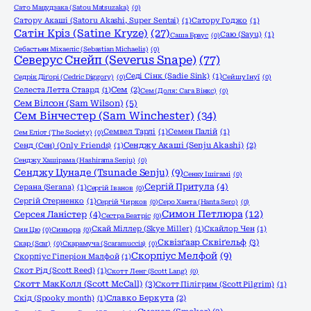
Сато Мацудзака (Satou Matsuzaka)
(0)
Сатору Акаші (Satoru Akashi, Super Sentai)
(1)
Сатору Годжо
(1)
Сатін Кріз (Satine Kryze)
(27)
Саю (Sayu)
(1)
Саша Браус
(0)
Себастьян Міхаеліс (Sebastian Michaelis)
(0)
Северус Снейп (Severus Snape)
(77)
Седі Сінк (Sadie Sink)
(1)
Седрік Діґорі (Cedric Diggory)
(0)
Сейшу Інуї
(0)
Селеста Летта Стаард
(1)
Сем
(2)
Сем (Доля: Сага Вінкс)
(0)
Сем Вілсон (Sam Wilson)
(5)
Сем Вінчестер (Sam Winchester)
(34)
Семвел Тарлі
(1)
Семен Палій
(1)
Сем Еліот (The Society)
(0)
Сенд (Сен) (Only Friends)
(1)
Сенджу Акаші (Senju Akashi)
(2)
Сенджу Хашірама (Hashirama Senju)
(0)
Сенджу Цунаде (Tsunade Senju)
(9)
Сенку Ішігамі
(0)
Сергій Притула
(4)
Серана (Serana)
(1)
Сергій Іванов
(0)
Сергій Стерненко
(1)
Сергій Чирков
(0)
Серо Ханта (Hanta Sero)
(0)
Симон Петлюра
(12)
Серсея Ланістер
(4)
Сестра Беатріс
(0)
Скай Міллер (Skye Miller)
(1)
Скайлор Чен
(1)
Син Цю
(0)
Синьора
(0)
Сквізґаар Сквіґельф
(3)
Скар (Scar)
(0)
Скарамуча (Scaramuccia)
(0)
Скорпіус Мелфой
(9)
Скорпіус Гіперіон Малфой
(1)
Скот Рід (Scott Reed)
(1)
Скотт Ленг (Scott Lang)
(0)
Скотт МакКолл (Scott McCall)
(3)
Скотт Пілігрим (Scott Pilgrim)
(1)
Скід (Spooky month)
(1)
Славко Беркута
(2)