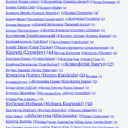
Коллет (бравл старс)
(1)
Коломбіна (Genshin Impact)
(1)
Коля Перваков
(0)
Конан (Castle Cats)
(1)
Коннор (RK800)
(0)
Конні Спрінґер
(4)
Коннор Мерфі (Connor Murphy)
(2)
Корделія (Cordelia)
(1)
Конрад Фішер (The summer I turned pretty)
(0)
Корній Метелиця (Таємний посол)
(1)
Кормак Маклаґен
(0)
Кортні Крімсон (Courtney Crimsen)
(1)
Король (The Owl House)
(0)
Костянтин Трембовецький
(4)
Котецу Хагане (Kotetsu Hagane)
(1)
Котячий король (Cat King)
(1)
Коул Баккет (Cole Bucket)
(0)
Крейг Такер (Craig Tucker)
(3)
Крепус Раґнвіндр (Crepus Ragnvindr)
(0)
Кроулі (Crowley)
(44)
Круш Карстен
(2)
Кріста (Christa)
(2)
Крісталл Пелас (Crystal Palace)
(1)
Крістіна Даае
(0)
Ксав'є Троп
(0)
Ксенофілій Лавґуд
(17)
Ксейден Паркінсон (Лонгботом?)
(1)
Куджо Такаюкі (Kujou Takayuki)
(1)
Кунікіда Доппо (Doppo Kunikida)
(21)
Курама
(0)
Курокава Ізана (Kurokawa Izana)
(5)
Курапіка Курта
(0)
Курон (об'єкт Y0XT39)
(0)
Куроо Тетсуро (Kuroo Tetsuro)
(0)
Куроро Люцифер
(2)
Курт (Greedfall)
(1)
Куросава Юічі
(0)
Куряка (Дім, в якому…)
(0)
Куґісакі Нобара (Nobara Kugisaki)
(32)
Кьоджуро Ренгоку (Kyojuro Rengoku)
(1)
Кьоко Шимідзу
(1)
Кіба Інузука (Kiba Inuzuka)
(5)
КіХо (Keeho)
(0)
Кілер (Underverse)
(0)
Кіллуа Золдік
(5)
Кіліан Джонс, Капітан Гак (Killian Jones, Captain Hook)
(0)
Кім Джісу (Kim Ji Soo)
(1)
Кім Дженні (Jennie Kim)
(0)
Кім Ліп (Кім Чонин)
(0)