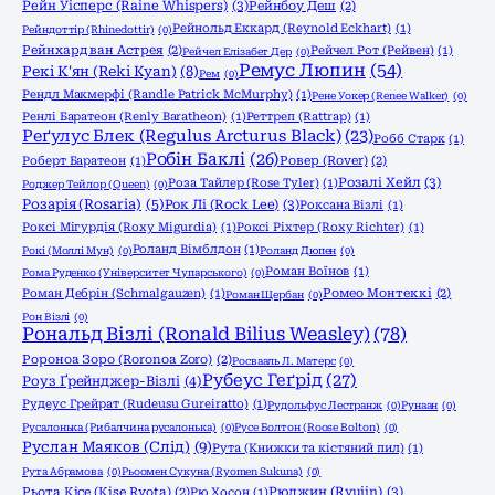
Рейн Уісперс (Raine Whispers)
(3)
Рейнбоу Деш
(2)
Рейнольд Еккард (Reynold Eckhart)
(1)
Рейндоттір (Rhinedottir)
(0)
Рейнхард ван Астрея
(2)
Рейчел Рот (Рейвен)
(1)
Рейчел Елізабет Дер
(0)
Ремус Люпин
(54)
Рекі К'ян (Reki Kyan)
(8)
Рем
(0)
Рендл Макмерфі (Randle Patrick McMurphy)
(1)
Рене Уокер (Renee Walker)
(0)
Ренлі Баратеон (Renly Baratheon)
(1)
Реттреп (Rattrap)
(1)
Реґулус Блек (Regulus Arcturus Black)
(23)
Робб Старк
(1)
Робін Баклі
(26)
Роберт Баратеон
(1)
Ровер (Rover)
(2)
Розалі Хейл
(3)
Роза Тайлер (Rose Tyler)
(1)
Роджер Тейлор (Queen)
(0)
Розарія (Rosaria)
(5)
Рок Лі (Rock Lee)
(3)
Роксана Візлі
(1)
Роксі Мігурдія (Roxy Migurdia)
(1)
Роксі Ріхтер (Roxy Richter)
(1)
Роланд Вімблдон
(1)
Рокі (Моллі Мун)
(0)
Роланд Дюпен
(0)
Роман Воїнов
(1)
Рома Руденко (Університет Чупарського)
(0)
Роман Дебрін (Schmalgauzen)
(1)
Ромео Монтеккі
(2)
Роман Щербан
(0)
Рон Візлі
(0)
Рональд Візлі (Ronald Bilius Weasley)
(78)
Ророноа Зоро (Roronoa Zoro)
(2)
Росвааль Л. Матерс
(0)
Рубеус Геґрід
(27)
Роуз Ґрейнджер-Візлі
(4)
Рудеус Грейрат (Rudeusu Gureiratto)
(1)
Рудольфус Лестранж
(0)
Рунаан
(0)
Русалонька (Рибалчина русалонька)
(0)
Русе Болтон (Roose Bolton)
(0)
Руслан Маяков (Слід)
(9)
Рута (Книжки та кістяний пил)
(1)
Рута Абрамова
(0)
Рьоомен Сукуна (Ryomen Sukuna)
(0)
Рюджин (Ryujin)
(3)
Рьота Кісе (Kise Ryota)
(2)
Рю Хосон
(1)