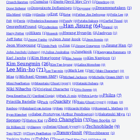
Cumulus
(1)
Dante (Devil May Cry)
(1)
Crusch Karsten
(0)
Dewdrop
(0)
Dreamwastaken
(3)
Donquixote Doflamingo
(1)
Dong Sicheng
(0)
Doyoung
(0)
Eret
(2)
Ella Mirrel
(0)
Elle
(0)
Emilia
(0)
Ester
(0)
Father Jim Defroque
(0)
Felix Lee
(0)
Felt
(0)
Ferris
(0)
Frederica Baumann
(0)
Fundy
(0)
Futaba Sakura
(0)
Garfiel Tinzel
(0)
Han Jisung
(64)
GeorgeNotFound
(2)
Godwoken
(0)
Hansol
(0)
Hikaru
(1)
Hwang Hyunjin
(2)
Jaehyun
(1)
Harry Potter
(0)
Hoseok
(0)
Jeff Satur
(1)
Jeon Jung-kook
(1)
Jeong Yunho
(0)
Jeon Somin
(0)
Jeon Wooyoung
(3)
Jisung Han
(3)
Jinx
(1)
Jimin Park
(0)
Jisung Gongwon
(0)
Jungkook
(1)
John Jun Suh (Johnny)
(0)
Julius Juukulius
(0)
Kageyama Ranmaru
(0)
Karl Jacobs
(1)
Kim Hongjoong
(2)
Kim Namjoon
(1)
Kim Jennie
(0)
Kim Seungmin
(26)
Kim Tae-hyung
(0)
Lalisa Monoban
(0)
Lee Min-ho
(71)
Mark Lee
(1)
Lee Tae-min
(0)
MC (Main Character)
(0)
Mias
(1)
Michael (Dream SMP)
(2)
Michael Jackson
(0)
Michelle (Dream SMP)
(0)
Mimi Pearlbaton
(0)
Mountain (Ghost (гурт))
(0)
Natsuki Subaru
(0)
Niki Nihachu
(5)
Original Character
(1)
Otto Suwen
(0)
Philza
(7)
Papa Emeritus IV (Cardinal Copia)
(0)
Park Ji-min
(0)
Petra Leyte
(0)
Quackity
(6)
Priscilla Barielle
(2)
Puck
(0)
Rain (Ghost (гурт))
(0)
Ram
(0)
Ranboo
(0)
Reinhard van Astrea
(0)
Rem
(0)
Ricardo Welkin
(0)
Roswaal L. Mathers
(0)
Saber-Prototype (Arthur Pendragon)
(1)
Sakatsuki Miyu
(1)
Ryan Blanchet
(0)
Seo Changbin
(33)
Sapnap
(5)
Satou Kai
(1)
Seo Soojin
(2)
Technoblade
(9)
Swiss (Ghost (гурт))
(1)
Sir Billiam III
(0)
Skeppy
(0)
TommyInnit
(9)
Torchbearer
(1)
Ten (NCT)
(0)
Tivey Pearlbaton
(0)
Tubbo
(7)
Tsukiru Yodzu
(1)
Vergil (Devil May Cry)
(0)
Victor
(0)