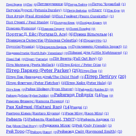
Петлюрченки
(2)
Петро Чорнобай
(1)
Пері Браун
(0)
Пес
(0)
Петра Лейте
(0)
Петунія Дурслі (Petunia Dursley)
(1)
Плагг
(1)
Петір Бейліш
(0)
Пло Кун
(0)
Пол Атрід (Paul Atreides)
(2)
Пол Грейрат (Pauro Gureiratto)
(1)
Пол Стенлі / Paul Stanley
(1)
Поллукс Блек
(0)
Полідор Кравч
(0)
Помона (Pomona)
(1)
Помона Спраут
(0)
Поппі Помфрі
(0)
Портгас Д. Ейс (Portgas D. Ace)
(6)
Принц Вільгельм
(4)
Принцеса Селестія (Princess Celestia)
(4)
Прошутто
(1)
Пруссія (Prussia)
(1)
Пульчинело (Genshin Impact)
(1)
Прісцилла Баріель
(0)
Піймані діти (Little Nightmares)
(1)
Південна Італія (North Italy, Veneziano)
(0)
Піт Вентц (Fall Out Boy)
(3)
Пінкі Пай
(0)
Пірат (Terraria)
(0)
Піта Мелларк (Peeta Mellark)
(1)
Пітер Крісс / Peter Criss
(1)
Пітер Паркер (Peter Parker)
(25)
Пітер Пен
(1)
Пітер Петіґру
(20)
Пітер Пен (Викрадач дітей/The Child Thief)
(1)
Пітер Флетчер (Peter Fletcher)
(2)
Пітер Хейл (Peter Hale)
(2)
Райан Шейвер (Ryan Shaver)
(1)
Пітч Блек
(0)
Райден Еі (Raiden Ei)
(0)
Райнгард Гейдріх
(14)
Райкер Дублін (Ryker Dublin)
(0)
Рам
(0)
Рамона Флаверс (Ramona Flowers)
(1)
Ран Хайтані (Haitani Ran)
(14)
Рандві
(1)
Рантаро Кіяма (Rantaro Kiyama)
(1)
Раон Міру (Raon Miru)
(1)
Рафаель
(5)
Рафаель (Raphael, TMNT)
(3)
Рафаель Андрюк
(1)
Реджина Міллс
(2)
Рей (Only Friends)
(1)
Рая (Moon Chai Story)
(0)
Рей Торо
(7)
Реймонд Сміт (Raymond Smith)
(3)
Рейзор (Razor)
(0)