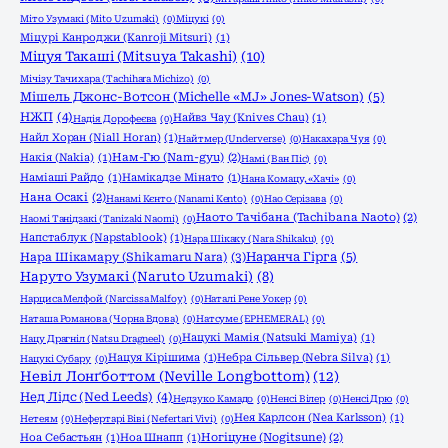
Міто Узумакі (Mito Uzumaki)
(0)
Міцукі
(0)
Міцурі Канроджи (Kanroji Mitsuri)
(1)
Міцуя Такаші (Mitsuya Takashi)
(10)
Мічізу Тачихара (Tachihara Michizo)
(0)
Мішель Джонс-Вотсон (Michelle «MJ» Jones-Watson)
(5)
НЖП
(4)
Найвз Чау (Knives Chau)
(1)
Надія Дорофеєва
(0)
Найл Хоран (Niall Horan)
(1)
Найтмер (Underverse)
(0)
Накахара Чуя
(0)
Накія (Nakia)
(1)
Нам-Гю (Nam-gyu)
(2)
Намі (Ван Піс)
(0)
Наміаші Райдо
(1)
Намікадзе Мінато
(1)
Нана Комацу, «Хачі»
(0)
Нана Осакі
(2)
Нанамі Кєнто (Nanami Kento)
(0)
Нао Серізава
(0)
Наото Тачібана (Tachibana Naoto)
(2)
Наомі Танідзакі (Tanizaki Naomi)
(0)
Напстаблук (Napstablook)
(1)
Нара Шікаку (Nara Shikaku)
(0)
Нара Шікамару (Shikamaru Nara)
(3)
Наранча Гірга
(5)
Наруто Узумакі (Naruto Uzumaki)
(8)
Нарциса Мелфой (Narcissa Malfoy)
(0)
Наталі Рене Уокер
(0)
Наташа Романова (Чорна Вдова)
(0)
Натсуме (EPHEMERAL)
(0)
Нацукі Мамія (Natsuki Mamiya)
(1)
Нацу Драгніл (Natsu Dragneel)
(0)
Нацуя Кірішима
(1)
Небра Сільвер (Nebra Silva)
(1)
Нацукі Субару
(0)
Невіл Лонґботтом (Neville Longbottom)
(12)
Нед Лідс (Ned Leeds)
(4)
Недзуко Камадо
(0)
Ненсі Вілер
(0)
Ненсі Дрю
(0)
Нея Карлсон (Nea Karlsson)
(1)
Нетеям
(0)
Нефертарі Віві (Nefertari Vivi)
(0)
Ноа Себастьян
(1)
Ноа Шнапп
(1)
Ногіцуне (Nogitsune)
(2)