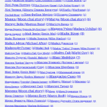
Ліза Мінчі
(3)
Ліза Джонсон-Фішер (Lisa Johnson-Fisher)
(1)
Лілі Луна Поттер
(3)
Лілі Поттер (Еванс) (Lily Potter (Evans))
(0)
Лілі Теслюк (Шпага Славка Беркути)
(2)
Лімбо (Warframe)
(1)
Лінн Фабіан Меріар
(2)
Лісандр Скамандр
(1)
Лін Бей Фонг
(0)
Мавка (Moon chai story)
(9)
Магда (Moon chai story)
(6)
Магнус Бейн (Magnus Bane)
(3)
Магістр Варка
(1)
Мадара Учіха (Madara Uchiha)
(6)
Мадам Бронте (Episode.My first kiss)
(0)
Майк Вілер
(8)
Май Зенін (Zenin Mai)
(2)
Мадж Андерсі
(0)
Майк Йогансен
(1)
Майк Хенлон (Mike Hanlon)
(1)
Майкл Афтон (Michael Afton)
(3)
Майкл Джексон
(1)
Майкрофт Голмс
(4)
Майкі Вей
(1)
Майлз "Тейлз" Правер (Miles Prower)
(0)
Майто Ґай (Might Guy)
(4)
Майстер Чен
(0)
Майто Ґай (Guy Might)
(0)
Макс Мейфілд
(7)
Макото Судзукі (Suzuki Makoto)
(1)
Максим Кривоніс (Вогнем і мечем)
(1)
Максим "Kapkan" Басуда
(0)
Максим Розумовський (Слід)
(1)
Максим Щербина
(2)
Макі Зенін (Zenin Maki)
(1)
Мал Оретцев
(0)
Маленький принц
(0)
Манджіро Сано
(9)
Мамору Ендо (Endou Mamoru)
(1)
Манус (Manus)
(1)
Маомао
(1)
Мандрівник (Traveler) Ґеншін Імпакт
(0)
Маргарет Сміт
(1)
Маргері Тирел
(2)
Мара Барроу
(0)
Марена (Moon chai story)
(6)
Марк
(0)
Марк Куцевалов
(0)
Марко Ботт (Marco Bodt)
(4)
Марк Спектор
(1)
Маркос Новоа
(0)
Маркс Франсуа (Marx Francois)
(1)
Маркус (Детройт: Стати людиною)
(0)
Марлен Маккіннон (Marlene McKinnon)
(0)