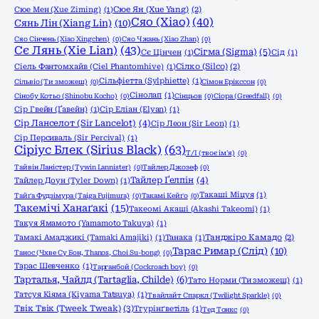
Сюе Мен (Xue Ziming)
(1)
Сюе Ян (Xue Yang)
(2)
Сяо (Xiao)
(40)
Сянь Лін (Xiang Lin)
(10)
Сяо Сінчень (Xiao Xingchen)
(0)
Сяо Чжань (Xiao Zhan)
(0)
Сє Лянь (Xie Lian)
(43)
Сігма (Sigma)
(5)
Сє Цінчен
(1)
Сід
(1)
Сіель Фантомхайв (Ciel Phantomhive)
(1)
Сілко (Silco)
(2)
Сільфіетта (Sylphiette)
(1)
Сільвіо (Ти зможеш)
(0)
Сімон Ерікссон
(0)
Сінолап
(1)
Сінобу Котьо (Shinobu Kocho)
(0)
Сінцьов
(0)
Сіора (Greedfall)
(0)
Сір Гвейн (Ґавейн)
(1)
Сір Еліан (Elyan)
(1)
Сір Ланселот (Sir Lancelot)
(4)
Сір Леон (Sir Leon)
(1)
Сір Персиваль (Sir Percival)
(1)
Сіріус Блек (Sirius Black)
(63)
Т/І (твоє ім'я)
(0)
Тайвін Ланістер (Tywin Lannister)
(0)
Тайлер Джозеф
(0)
Тайлер Ґелпін
(4)
Тайлер Доун (Tyler Down)
(1)
Такаші Міцуя
(1)
Тайґа Фудзімура (Taiga Fujimura)
(0)
Такамі Кейґо
(0)
Такемічі Ханаґакі
(15)
Такеомі Акаші (Akashi Takeomi)
(1)
Такуя Ямамото (Yamamoto Takuya)
(1)
Тамакі Амаджикі (Tamaki Amajiki)
(1)
Танака
(1)
Танджіро Камадо
(2)
Тарас Римар (Слід)
(10)
Танос (Чхве Су Бон, Thanos, Choi Su-bong)
(0)
Тарас Шевченко
(1)
Тарганбой (Cockroach boy)
(0)
Тарталья, Чайлд (Tartaglia, Childe)
(6)
Тато Норми (Ти зможеш)
(1)
Татсуя Кіяма (Kiyama Tatsuya)
(1)
Твайлайт Спаркл (Twilight Sparkle)
(0)
Твік Твік (Tweek Tweak)
(3)
Тгурінґветіль
(1)
Тед Тонкс
(0)