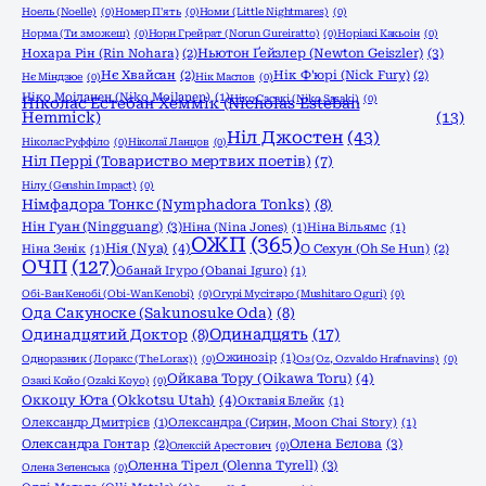
Ноель (Noelle)
(0)
Номер П'ять
(0)
Номи (Little Nightmares)
(0)
Норма (Ти зможеш)
(0)
Норн Грейрат (Norun Gureiratto)
(0)
Норіакі Какьоін
(0)
Ньютон Ґейзлер (Newton Geiszler)
(3)
Нохара Рін (Rin Nohara)
(2)
Нє Хвайсан
(2)
Нік Ф'юрі (Nick Fury)
(2)
Нє Міндзюе
(0)
Нік Маслов
(0)
Ніко Моіланен (Niko Moilanen)
(1)
Ніко Сасакі (Niko Sasaki)
(0)
Ніколас Естебан Хеммік (Nicholas Esteban
Hemmick)
(13)
Ніл Джостен
(43)
Ніколас Руффіло
(0)
Ніколаї Ланцов
(0)
Ніл Перрі (Товариство мертвих поетів)
(7)
Нілу (Genshin Impact)
(0)
Німфадора Тонкс (Nymphadora Tonks)
(8)
Нін Гуан (Ningguang)
(3)
Ніна (Nina Jones)
(1)
Ніна Вільямс
(1)
ОЖП
(365)
Нія (Nya)
(4)
Ніна Зенік
(1)
О Сехун (Oh Se Hun)
(2)
ОЧП
(127)
Обанай Ігуро (Obanai Iguro)
(1)
Обі-Ван Кенобі (Obi-Wan Kenobi)
(0)
Огурі Мусітаро (Mushitaro Oguri)
(0)
Ода Сакуноске (Sakunosuke Oda)
(8)
Одинадцять
(17)
Одинадцятий Доктор
(8)
Ожинозір
(1)
Одноразник (Лоракс (The Lorax))
(0)
Оз (Oz, Ozvaldo Hrafnavins)
(0)
Ойкава Тору (Oikawa Toru)
(4)
Озакі Койо (Ozaki Koyo)
(0)
Оккоцу Юта (Okkotsu Utah)
(4)
Октавія Блейк
(1)
Олександр Дмитрієв
(1)
Олександра (Сирин, Moon Chai Story)
(1)
Олена Бєлова
(3)
Олександра Гонтар
(2)
Олексій Арестович
(0)
Оленна Тірел (Olenna Tyrell)
(3)
Олена Зеленська
(0)