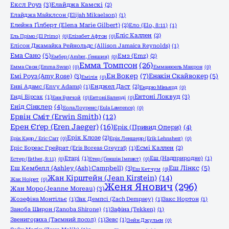
Ексл Роуз
(3)
Елайджа Камскі
(2)
Елайджа Майклсон (Elijah Mikaelson)
(1)
Елейна Ґілберт (Elena Marie Gilbert)
(2)
Ело (Elo, 8:11)
(1)
Еліс Каллен
(2)
Ель Прімо (El Primo)
(0)
Елізабет Афтон
(0)
Елісон Джамайка Рейнольдс (Allison Jamaica Reynolds)
(1)
Ема Сано
(5)
Емз (Emz)
(2)
Ембер (Amber, Ґеншин)
(0)
Емма Томпсон
(26)
Емма Свон (Emma Swan)
(0)
Емманюель Макрон
(0)
Ен Вокер
(7)
Емі Роуз (Amy Rose)
(3)
Енакін Скайвокер
(5)
Емілія
(0)
Енві Адамс (Envy Adams)
(1)
Енджел Даст
(2)
Ендрю Міньярд
(0)
Ентоні Локвуд
(3)
Енді Бірсак
(1)
Енн Бунчой
(0)
Ентоні Балерді
(0)
Енід Сінклер
(4)
Еола Лоуренс (Eula Lawrence)
(0)
Ервін Сміт (Erwin Smith)
(12)
Ерен Єґер (Eren Jaeger)
(16)
Ерік (Привид Опери)
(4)
Ерік Клозе
(2)
Ерік Карр / Eric Carr
(0)
Ерік Леншерр (Erik Lehnsherr)
(0)
Еріс Бореас Грейрат (Eris Boreas Greyrat)
(1)
Есмі Каллен
(2)
Етарі
(1)
Еш (Надприродне)
(1)
Естер (Esther, 8:11)
(0)
Етер (Ґеншін Імпакт)
(0)
Еш Кембелл (Ashley (Ash) Campbell)
(3)
Еш Лінкс
(5)
Еш Кетчум
(0)
Жан Кірштейн (Jean Kirstein)
(14)
Жак Ноірет
(0)
Женя Янович
(296)
Жан Моро (Jeanne Moreau)
(3)
Жозефіна Монтільє
(1)
Зак Демпсі (Zach Dempsey)
(1)
Закс Нортон
(1)
Заноба Широн (Zanoba Shirone)
(1)
Зафіна (Tekken)
(1)
Звенигориха (Таємний посол)
(1)
Зевс
(1)
Зейн Джульєн
(0)