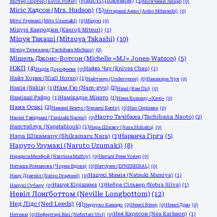
Місті (Покемон)
(3)
Містер Портер (Kevin Porter)
(0)
Місячний лицар
(0)
Місіс Хадсон (Mrs. Hudson)
(5)
Мітараші Анко (Anko Mitarashi)
(0)
Міто Узумакі (Mito Uzumaki)
(0)
Міцукі
(0)
Міцурі Канроджи (Kanroji Mitsuri)
(1)
Міцуя Такаші (Mitsuya Takashi)
(10)
Мічізу Тачихара (Tachihara Michizo)
(0)
Мішель Джонс-Вотсон (Michelle «MJ» Jones-Watson)
(5)
НЖП
(4)
Найвз Чау (Knives Chau)
(1)
Надія Дорофеєва
(0)
Найл Хоран (Niall Horan)
(1)
Найтмер (Underverse)
(0)
Накахара Чуя
(0)
Накія (Nakia)
(1)
Нам-Гю (Nam-gyu)
(2)
Намі (Ван Піс)
(0)
Наміаші Райдо
(1)
Намікадзе Мінато
(1)
Нана Комацу, «Хачі»
(0)
Нана Осакі
(2)
Нанамі Кєнто (Nanami Kento)
(0)
Нао Серізава
(0)
Наото Тачібана (Tachibana Naoto)
(2)
Наомі Танідзакі (Tanizaki Naomi)
(0)
Напстаблук (Napstablook)
(1)
Нара Шікаку (Nara Shikaku)
(0)
Нара Шікамару (Shikamaru Nara)
(3)
Наранча Гірга
(5)
Наруто Узумакі (Naruto Uzumaki)
(8)
Нарциса Мелфой (Narcissa Malfoy)
(0)
Наталі Рене Уокер
(0)
Наташа Романова (Чорна Вдова)
(0)
Натсуме (EPHEMERAL)
(0)
Нацукі Мамія (Natsuki Mamiya)
(1)
Нацу Драгніл (Natsu Dragneel)
(0)
Нацуя Кірішима
(1)
Небра Сільвер (Nebra Silva)
(1)
Нацукі Субару
(0)
Невіл Лонґботтом (Neville Longbottom)
(12)
Нед Лідс (Ned Leeds)
(4)
Недзуко Камадо
(0)
Ненсі Вілер
(0)
Ненсі Дрю
(0)
Нея Карлсон (Nea Karlsson)
(1)
Нетеям
(0)
Нефертарі Віві (Nefertari Vivi)
(0)