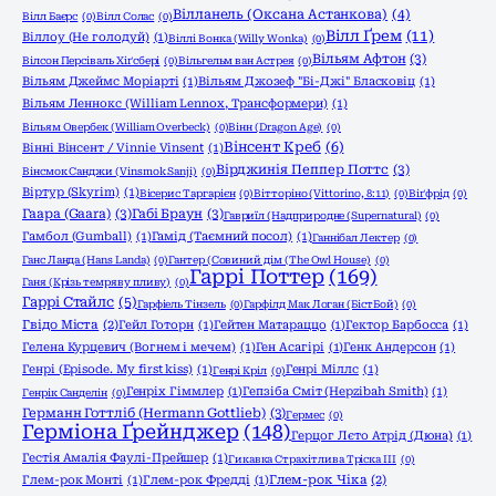
Вілланель (Оксана Астанкова)
(4)
Вілл Баєрс
(0)
Вілл Солас
(0)
Вілл Ґрем
(11)
Віллоу (Не голодуй)
(1)
Віллі Вонка (Willy Wonka)
(0)
Вільям Афтон
(3)
Вілсон Персіваль Хіґсбері
(0)
Вільгельм ван Астрея
(0)
Вільям Джеймс Моріарті
(1)
Вільям Джозеф "Бі-Джі" Бласковіц
(1)
Вільям Леннокс (William Lennox, Трансформери)
(1)
Вільям Овербек (William Overbeck)
(0)
Вінн (Dragon Age)
(0)
Вінсент Креб
(6)
Вінні Вінсент / Vinnie Vinsent
(1)
Вірджинія Пеппер Поттс
(3)
Вінсмок Санджи (Vinsmok Sanji)
(0)
Віртур (Skyrim)
(1)
Вісерис Таргарієн
(0)
Вітторіно (Vittorino, 8:11)
(0)
Віґфрід
(0)
Гаара (Gaara)
(3)
Габі Браун
(3)
Гавриїл (Надприродне (Supernatural)
(0)
Гамбол (Gumball)
(1)
Гамід (Таємний посол)
(1)
Ганнібал Лектер
(0)
Ганс Ланда (Hans Landa)
(0)
Гантер (Совиний дім (The Owl House)
(0)
Гаррі Поттер
(169)
Ганя (Крізь темряву пливу)
(0)
Гаррі Стайлс
(5)
Гарфіель Тінзель
(0)
Гарфілд Мак Логан (БістБой)
(0)
Гвідо Міста
(2)
Гейл Готорн
(1)
Гейтен Матараццо
(1)
Гектор Барбосса
(1)
Гелена Курцевич (Вогнем і мечем)
(1)
Ген Асагірі
(1)
Генк Андерсон
(1)
Генрі (Episode. My first kiss)
(1)
Генрі Міллс
(1)
Генрі Кріл
(0)
Генріх Гіммлер
(1)
Гепзіба Сміт (Hepzibah Smith)
(1)
Генрік Санделін
(0)
Германн Готтліб (Hermann Gottlieb)
(3)
Гермес
(0)
Герміона Ґрейнджер
(148)
Герцог Лєто Атрід (Дюна)
(1)
Гестія Амалія Фаулі-Прейшер
(1)
Гикавка Страхітлива Тріска ІІІ
(0)
Глем-рок Монті
(1)
Глем-рок Фредді
(1)
Глем-рок Чіка
(2)