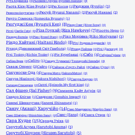
Рута Абрамова
(0)
Рьоомен Сукуна (Ryomen Sukuna)
(0)
Рюджин (Ryujin)
(3)
Рьота Кісе (Kise Ryota)
(2)
Рю Хосон
(1)
Рюсуй (Ryusui Nanami)
(2)
Рюсуй Нанамі
(2)
Рюноске Акутаґава
(0)
Рюуго Сомеока (Someoka Ryuugo)
(1)
Рюґуджі Кен (Ryuguji Ken)
(8)
Рівер Сонг (River Song)
(0)
Різа Гоукай (Riza Hawkeye)
(7)
Різотто Неро
(1)
Ріглі (Castle Cats)
(0)
Ріко Моріяма (Riko Moriyama)
(3)
Рікардо Велкін
(0)
Ріко (Brawl Stars)
(0)
Ріндо Хайтані (Haitani Rindo)
(8)
Річ ( Родина Аддамсів)
(0)
Річард (Дивовижний Світ Гамбола)
(1)
Річард Пейпен
(0)
Річі (Дасквуд)
(0)
Сабо
(4)
Річі Тозієр (Richie Tozier)
(1)
Ріє Куребаяші
(1)
Сабріна Грімм
(0)
Сабіто
(1)
Сабіна Врен
(0)
Саваду Тсунаєші (Tsunayoshi Sawada)
(0)
Саваж Опресс
(2)
Сайго
(1)
Саймон «Гоуст» Райлі
(0)
Сайно (Cyno)
(0)
Сакуноске Ода
(4)
Сакура Мато (Sakura Matou)
(0)
Сакура Нішіхорі (Sakura Nishihori)
(1)
Сакура Харуно
(0)
Саллі (Episode.My first kiss)
(1)
Салазар Слизерин
(0)
Сал фішер (Sal Fisher)
(9)
Самаела Кайт Ар'рін
(2)
Сандор Кліган
(1)
Сандроне (Genshin Impact)
(1)
Санемі Шиназугава (Sanemi Shinazuga)
(1)
Санзу (Акаші) Харучійо
(14)
Сано Манджиро (Manjiro Sano)
(0)
Санс (Sans)
(4)
Санса Старк
(1)
Сано Шінічіро (Shinichiro Sano)
(0)
Сара Кудзе
(15)
Сарада Учіха
(2)
Сарутобі Асума (Sarutobi Asuma)
(3)
Сарутобі Хірузен (Hiruzen Sarutobi)
(5)