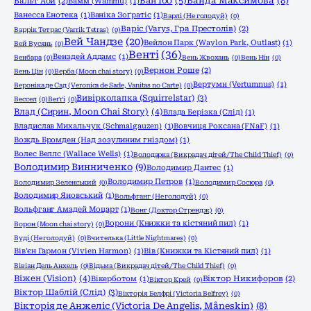
Ванда Максимова
(8)
Ван Їбо
(5)
Вальт Аой
(2)
Вамм (Wammu)
(1)
Ванесса Енотека
(1)
Ваніка Зоґратіс
(1)
Варлі (Не голодуй)
(0)
Варіс (Varys, Гра Престолів)
(2)
Варрік Тетрас (Varrik Tetras)
(0)
Вей Чандзе
(20)
Вейлон Парк (Waylon Park, Outlast)
(1)
Вей Вусянь
(0)
Венті
(36)
Венздей Аддамс
(1)
Венбара
(0)
Вень Жвохань
(0)
Вень Нін
(0)
Вернон Роше
(2)
Вень Цін
(0)
Верба (Moon chai story)
(0)
Вертумн (Vertumnus)
(1)
Вероніка де Сад (Veronica de Sade, Vanitas no Carte)
(0)
Вивірколапка (Squirrelstar)
(3)
Вессел
(0)
Веґґі
(0)
Влад (Сирин, Moon Chai Story)
(4)
Влада Берізка (Слід)
(1)
Владислав Михальчук (Schmalgauzen)
(1)
Вовчиця Роксана (FNaF)
(1)
Вождь Бромден (Над зозулиним гніздом)
(1)
Волес Веллс (Wallace Wells)
(1)
Володарка (Викрадач дітей/The Child Thief)
(0)
Володимир Винниченко
(9)
Володимир Дантес
(1)
Володимир Петров
(1)
Володимир Зеленський
(0)
Володимир Сосюра
(0)
Володимир Яновський
(1)
Вольфганг (Не голодуй)
(0)
Вольфганг Амадей Моцарт
(1)
Вонг (Доктор Стрендж)
(0)
Ворони (Книжки та кістяний пил)
(1)
Ворон (Moon chai story)
(0)
Вуді (Не голодуй)
(0)
Вчителька (Little Nightmares)
(0)
Вів'єн Гармон (Vivien Harmon)
(1)
Вів (Книжки та Кістяний пил)
(1)
Вівіан Дель Анхель
(0)
Відьма (Викрадач дітей/The Child Thief)
(0)
Віжен (Vision)
(4)
Вікерботом
(1)
Віктор Никифоров
(2)
Віктор Крей
(0)
Віктор Шаблій (Слід)
(3)
Вікторія Белфрі (Victoria Belfrey)
(0)
Вікторія де Анжеліс (Victoria De Angelis, Måneskin)
(8)