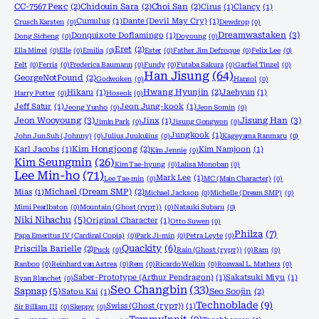
CC-7567 Рекс
(2)
Chidouin Sara
(2)
Choi San
(2)
Cirus
(1)
Clancy
(1)
Cumulus
(1)
Dante (Devil May Cry)
(1)
Crusch Karsten
(0)
Dewdrop
(0)
Dreamwastaken
(3)
Donquixote Doflamingo
(1)
Dong Sicheng
(0)
Doyoung
(0)
Eret
(2)
Ella Mirrel
(0)
Elle
(0)
Emilia
(0)
Ester
(0)
Father Jim Defroque
(0)
Felix Lee
(0)
Felt
(0)
Ferris
(0)
Frederica Baumann
(0)
Fundy
(0)
Futaba Sakura
(0)
Garfiel Tinzel
(0)
Han Jisung
(64)
GeorgeNotFound
(2)
Godwoken
(0)
Hansol
(0)
Hikaru
(1)
Hwang Hyunjin
(2)
Jaehyun
(1)
Harry Potter
(0)
Hoseok
(0)
Jeff Satur
(1)
Jeon Jung-kook
(1)
Jeong Yunho
(0)
Jeon Somin
(0)
Jeon Wooyoung
(3)
Jisung Han
(3)
Jinx
(1)
Jimin Park
(0)
Jisung Gongwon
(0)
Jungkook
(1)
John Jun Suh (Johnny)
(0)
Julius Juukulius
(0)
Kageyama Ranmaru
(0)
Karl Jacobs
(1)
Kim Hongjoong
(2)
Kim Namjoon
(1)
Kim Jennie
(0)
Kim Seungmin
(26)
Kim Tae-hyung
(0)
Lalisa Monoban
(0)
Lee Min-ho
(71)
Mark Lee
(1)
Lee Tae-min
(0)
MC (Main Character)
(0)
Mias
(1)
Michael (Dream SMP)
(2)
Michael Jackson
(0)
Michelle (Dream SMP)
(0)
Mimi Pearlbaton
(0)
Mountain (Ghost (гурт))
(0)
Natsuki Subaru
(0)
Niki Nihachu
(5)
Original Character
(1)
Otto Suwen
(0)
Philza
(7)
Papa Emeritus IV (Cardinal Copia)
(0)
Park Ji-min
(0)
Petra Leyte
(0)
Quackity
(6)
Priscilla Barielle
(2)
Puck
(0)
Rain (Ghost (гурт))
(0)
Ram
(0)
Ranboo
(0)
Reinhard van Astrea
(0)
Rem
(0)
Ricardo Welkin
(0)
Roswaal L. Mathers
(0)
Saber-Prototype (Arthur Pendragon)
(1)
Sakatsuki Miyu
(1)
Ryan Blanchet
(0)
Seo Changbin
(33)
Sapnap
(5)
Satou Kai
(1)
Seo Soojin
(2)
Technoblade
(9)
Swiss (Ghost (гурт))
(1)
Sir Billiam III
(0)
Skeppy
(0)