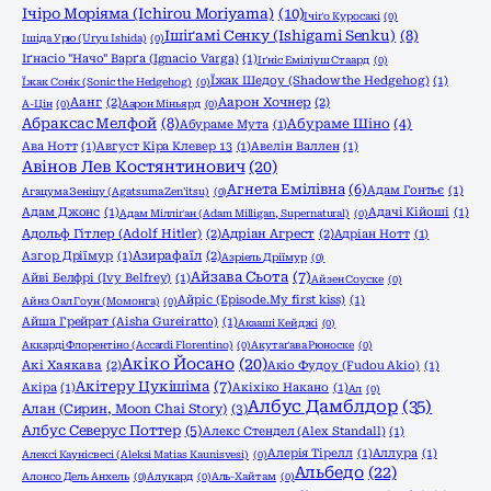
Ічіро Моріяма (Ichirou Moriyama)
(10)
Ічіґо Куросакі
(0)
Ішіґамі Сенку (Ishigami Senku)
(8)
Ішіда Урю (Uryu Ishida)
(0)
Іґнасіо "Начо" Варґа (Ignacio Varga)
(1)
Іґніс Еміліуш Стаард
(0)
Їжак Шедоу (Shadow the Hedgehog)
(1)
Їжак Сонік (Sonic the Hedgehog)
(0)
Аанг
(2)
Аарон Хочнер
(2)
А-Цін
(0)
Аарон Міньярд
(0)
Абраксас Мелфой
(8)
Абураме Шіно
(4)
Абураме Мута
(1)
Ава Нотт
(1)
Август Кіра Клевер 13
(1)
Авелін Валлен
(1)
Авінов Лев Костянтинович
(20)
Агнета Емілівна
(6)
Адам Гонтьє
(1)
Агацума Зеніцу (Agatsuma Zen'itsu)
(0)
Адам Джонс
(1)
Адачі Кійоші
(1)
Адам Мілліґан (Adam Milligan, Supernatural)
(0)
Адольф Гітлер (Adolf Hitler)
(2)
Адріан Агрест
(2)
Адріан Нотт
(1)
Азгор Дріїмур
(1)
Азирафаїл
(2)
Азріель Дріїмур
(0)
Айзава Сьота
(7)
Айві Белфрі (Ivy Belfrey)
(1)
Айзен Соуске
(0)
Айріс (Episode.My first kiss)
(1)
Айнз Оал Гоун (Момонга)
(0)
Айша Грейрат (Aisha Gureiratto)
(1)
Акааші Кейджі
(0)
Аккарді Флорентіно (Accardi Florentino)
(0)
Акутаґава Рюноске
(0)
Акіко Йосано
(20)
Акі Хаякава
(2)
Акіо Фудоу (Fudou Akio)
(1)
Акітеру Цукішіма
(7)
Акіра
(1)
Акіхіко Накано
(1)
Ал
(0)
Албус Дамблдор
(35)
Алан (Сирин, Moon Chai Story)
(3)
Албус Северус Поттер
(5)
Алекс Стендел (Alex Standall)
(1)
Алерія Тірелл
(1)
Аллура
(1)
Алексі Каунісвесі (Aleksi Matias Kaunisvesi)
(0)
Альбедо
(22)
Алонсо Дель Анхель
(0)
Алукард
(0)
Аль-Хайтам
(0)