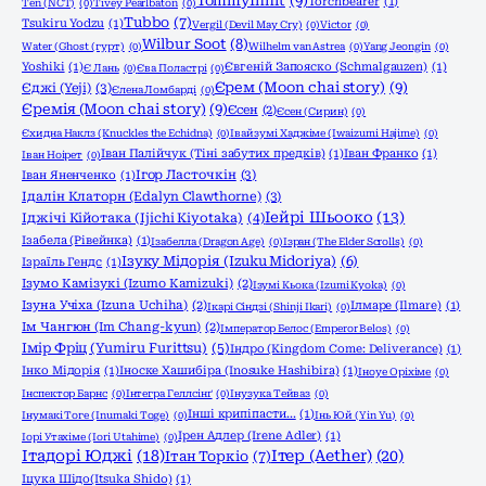
TommyInnit
(9)
Torchbearer
(1)
Ten (NCT)
(0)
Tivey Pearlbaton
(0)
Tubbo
(7)
Tsukiru Yodzu
(1)
Vergil (Devil May Cry)
(0)
Victor
(0)
Wilbur Soot
(8)
Water (Ghost (гурт)
(0)
Wilhelm van Astrea
(0)
Yang Jeongin
(0)
Yoshiki
(1)
Євгеній Запояско (Schmalgauzen)
(1)
Є Лань
(0)
Єва Поластрі
(0)
Єрем (Moon chai story)
(9)
Єджі (Yeji)
(3)
Єлена Ломбарді
(0)
Єремія (Moon chai story)
(9)
Єсен
(2)
Єсен (Сирин)
(0)
Єхидна Наклз (Knuckles the Echidna)
(0)
Івайзумі Хаджіме (Iwaizumi Hajime)
(0)
Іван Палійчук (Тіні забутих предків)
(1)
Іван Франко
(1)
Іван Ноірет
(0)
Ігор Ласточкін
(3)
Іван Яненченко
(1)
Ідалін Клаторн (Edalyn Clawthorne)
(3)
Іейрі Шьооко
(13)
Іджічі Кійотака (Ijichi Kiyotaka)
(4)
Ізабела (Рівейнка)
(1)
Ізабелла (Dragon Age)
(0)
Ізран (The Elder Scrolls)
(0)
Ізуку Мідорія (Izuku Midoriya)
(6)
Ізраїль Гендс
(1)
Ізумо Камізукі (Izumo Kamizuki)
(2)
Ізумі Кьока (Izumi Kyoka)
(0)
Ізуна Учіха (Izuna Uchiha)
(2)
Ілмаре (Ilmare)
(1)
Ікарі Сіндзі (Shinji Ikari)
(0)
Ім Чангюн (Im Chang-kyun)
(2)
Імператор Белос (Emperor Belos)
(0)
Імір Фріц (Yumiru Furittsu)
(5)
Індро (Kingdom Come: Deliverance)
(1)
Інко Мідорія
(1)
Іноске Хашибіра (Inosuke Hashibira)
(1)
Іноуе Оріхіме
(0)
Інспектор Барнс
(0)
Інтегра Геллсінґ
(0)
Інузука Тейваз
(0)
Інші крипіпасти...
(1)
Інумакі Тоге (Inumaki Toge)
(0)
Інь Юй (Yin Yu)
(0)
Ірен Адлер (Irene Adler)
(1)
Іорі Утахіме (Iori Utahime)
(0)
Ітадорі Юджі
(18)
Ітер (Aether)
(20)
Ітан Торкіо
(7)
Іцука Шідо(Itsuka Shido)
(1)