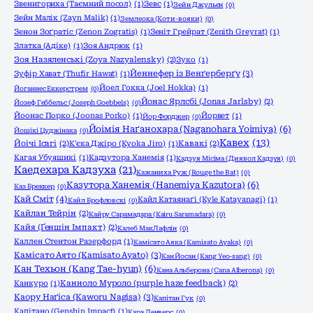
Звенигориха (Таємний посол)
(1)
Зевс
(1)
Зейн Джульєн
(0)
Зейн Малік (Zayn Malik)
(1)
Землеока (Коти-вояки)
(0)
Зенон Зоґратіс (Zenon Zogratis)
(1)
Зеніт Грейрат (Zenith Greyrat)
(1)
Златка (Адіке)
(1)
Зоя Андрюк
(1)
Зоя Назяленські (Zoya Nazyalensky)
(2)
Зуко
(1)
Йеннефер із Венґерберґу
(3)
Зуфір Хават (Thufir Hawat)
(1)
Йоел Гокка (Joel Hokka)
(1)
Йоганнес Еккерстрем
(0)
Йонас Ярлсбі (Jonas Jarlsby)
(2)
Йозеф Геббельс (Joseph Goebbels)
(0)
Йоонас Порко (Joonas Porko)
(1)
Йорвет
(1)
Йор Форджер
(0)
Йоімія Наґанохара (Naganohara Yoimiya)
(6)
Йошікі Цуджінака
(0)
Кавех
(13)
Йоічі Ісагі
(2)
К'єка Джіро (Kyoka Jiro)
(1)
Кавакі
(2)
Кагая Убуяшикі
(1)
Кадзутора Ханемія
(1)
Кадзуя Місіма (Диявол Кадзуя)
(0)
Каедехара Кадзуха
(21)
Кажаниха Руж (Rouge the Bat)
(0)
Казутора Ханемія (Hanemiya Kazutora)
(6)
Каз Бреккер
(0)
Кай Сміт
(4)
Кайл Катаянаґі (Kyle Katayanagi)
(1)
Кайл Брофловскі
(0)
Кайлан Тейрін
(2)
Кайру Сарамадара (Kairu Saramadara)
(0)
Кайя (Ґеншін Імпакт)
(2)
Калеб МакЛафлін
(0)
Каллен Стентон Разерфорд
(1)
Камісато Аяка (Kamisato Ayaka)
(0)
Камісато Аято (Kamisato Ayato)
(3)
Кан Йосан (Kang Yeo-sang)
(0)
Кан Техьон (Kang Tae-hyun)
(6)
Кана Альберона (Cana Alberona)
(0)
Канкуро
(1)
Канноло Муроло (purple haze feedback)
(2)
Каору Наґіса (Kaworu Nagisa)
(3)
Капітан Гук
(0)
Капітано (Genshin Impact)
(1)
Кара Денверс
(0)