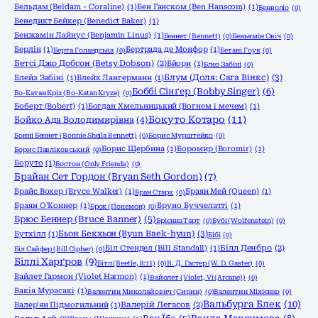
Бельдам (Beldam - Coraline)
(1)
Бен Ганском (Ben Hanscom)
(1)
Бенволіо
(0)
Бенедикт Бейкер (Benedict Baker)
(1)
Бенжамін Лайнус (Benjamin Linus)
(1)
Беннет (Bennett)
(0)
Беньямін Овіч
(0)
Берлін
(1)
Бертрада де Монфор
(1)
Берта Голандська
(0)
Бетані Гоук
(0)
Бетсі Джо Добсон (Betsy Dobson)
(2)
Бйорн
(1)
Блез Забіні
(0)
Блум (Доля: Сага Вінкс)
(3)
Блейз Забіні
(1)
Блейк Лангерманн
(1)
Боббі Сінґер (Bobby Singer)
(6)
Бо-Катан Кріз (Bo-Katan Kryze)
(0)
Боберт (Bobert)
(1)
Богдан Хмельницький (Вогнем і мечем)
(1)
Бокуто Котаро
(11)
Бойко Ада Володимирівна
(4)
Бонні Беннет (Bonnie Sheila Bennett)
(0)
Борис Мурштейко
(0)
Борис Щербина
(1)
Боромир (Boromir)
(1)
Борис Павліковський
(0)
Боруто
(1)
Бостон (Only Friends)
(0)
Брайан Сет Гордон (Bryan Seth Gordon)
(7)
Брайс Вокер (Bryce Walker)
(1)
Браян Мей (Queen)
(1)
Бран Старк
(0)
Браян О'Коннер
(1)
Бруно Буччелатті
(1)
Брок (Покемон)
(0)
Брюс Беннер (Bruce Banner)
(5)
Брієнна Тарт
(0)
Бубі (Wolfenstein)
(0)
Бьон Бекхьон (Byun Baek-hyun)
(3)
Бутхілл
(1)
Бібі
(0)
Біл Стендел (Bill Standall)
(1)
Білл Денбро
(2)
Біл Сайфер (Bill Cipher)
(0)
Біллі Харґров
(9)
Бітл (Beetle, 8:11)
(0)
В. Д. Гастер (W. D. Gaster)
(0)
Вайлет Гармон (Violet Harmon)
(1)
Вайолет (Violet, Vi (Arcane))
(0)
Вакія Мурасакі
(1)
Валентин Миколайович (Сирин)
(0)
Валентин Міхієнко
(0)
Вальбурга Блек
(10)
Валер'ян Підмогильний
(1)
Валерій Легасов
(2)