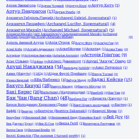
Артур Кетч
(3)
Арсен Звенигора
(1)
Артем Чорний
(0)
Артур Візлі
(0)
Артур Пендрагон
(13)
Артюр Рембо
(0)
Архангел Габріель/Гавриїл (Archangel Gabriel, Supernatural)
(1)
Архангел Люцифер (Archangel Lucifer, Supernatural)
(4)
Архангел Михаїл (Archangel Michael, Supernatural)
(5)
Архангел Михаїл (світ Апокаліпсису)/альтернативний Михаїл (Archangel
Michael (Apocalypse World)/Alternate Michael)
(0)
Аріель Анемой Асура
(1)
Арія Старк
(2)
Арґус Філч
(0)
Асагірі Ген
(0)
Аскебйорни
(1)
Аскелад
(1)
Асахі Кобе
(0)
Асгайр Адамович
(0)
Асока Тано
(0)
Асторія Ґрінґрас
(9)
Астаріон
(0)
Астаріон Анкунін (Astarion Ancunin)
(0)
Асьє Сільвер
(1)
Ахілесс Девенпорт
(1)
Ацуші "Аккун" Сендо
(2)
Афіна
(0)
Ацуші Накаджима
(34)
Аякс Петропол
(1)
Ашильда (Ashildr)
(0)
Аяме (Наруто)
(1)
Аїд
(1)
Аїден Фаулі-Прейшер
(1)
Б'якуя Тогамі
(0)
Баджі Кейске
(15)
ББк/Бабенко
(4)
Б'янка Барклай
(0)
Бабуся Медді
(0)
Бакуго Кацукі
(28)
Бакуго Масару
(0)
Бакуго Мітсукі
(0)
Бакі Барнс
(20)
Бальтазар (Надприродне)
(1)
Бамблбі
(0)
Бан Чан
(0)
Бан Чан (Bang Chan)
(48)
Бариста (Харуто)
(1)
Барбара Пеґ
(0)
Барон Володимир Харконен (Дюна)
(1)
Бастер
(1)
Барті Кравч-молодший
(0)
Баффі
(1)
Беатріче (Beatrice Sakamaki)
(1)
Беверлі Марш
(1)
Беатріс
(0)
Бей Доу
(6)
Беззубик
(0)
Безликий Бай
(0)
Безіменний Бард (Nameless Bard)
(0)
Бекка Гелб
(1)
Бек Джухо (Зухо)
(0)
Бек Хі Сон
(0)
Белатриса Лестранж
(0)
Белла Свон
(0)
Белламі Блейк
(0)
Беллі Конклін (The summer I turned pretty)
(1)