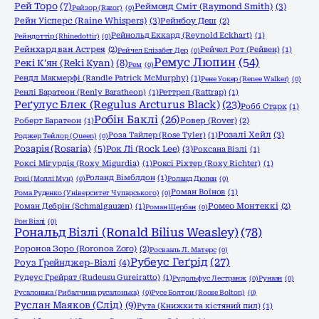
Рей Торо
(7)
Реймонд Сміт (Raymond Smith)
(3)
Рейзор (Razor)
(0)
Рейн Уісперс (Raine Whispers)
(3)
Рейнбоу Деш
(2)
Рейнольд Еккард (Reynold Eckhart)
(1)
Рейндоттір (Rhinedottir)
(0)
Рейнхард ван Астрея
(2)
Рейчел Рот (Рейвен)
(1)
Рейчел Елізабет Дер
(0)
Ремус Люпин
(54)
Рекі К'ян (Reki Kyan)
(8)
Рем
(0)
Рендл Макмерфі (Randle Patrick McMurphy)
(1)
Рене Уокер (Renee Walker)
(0)
Ренлі Баратеон (Renly Baratheon)
(1)
Реттреп (Rattrap)
(1)
Реґулус Блек (Regulus Arcturus Black)
(23)
Робб Старк
(1)
Робін Баклі
(26)
Роберт Баратеон
(1)
Ровер (Rover)
(2)
Розалі Хейл
(3)
Роза Тайлер (Rose Tyler)
(1)
Роджер Тейлор (Queen)
(0)
Розарія (Rosaria)
(5)
Рок Лі (Rock Lee)
(3)
Роксана Візлі
(1)
Роксі Мігурдія (Roxy Migurdia)
(1)
Роксі Ріхтер (Roxy Richter)
(1)
Роланд Вімблдон
(1)
Рокі (Моллі Мун)
(0)
Роланд Дюпен
(0)
Роман Воїнов
(1)
Рома Руденко (Університет Чупарського)
(0)
Роман Дебрін (Schmalgauzen)
(1)
Ромео Монтеккі
(2)
Роман Щербан
(0)
Рон Візлі
(0)
Рональд Візлі (Ronald Bilius Weasley)
(78)
Ророноа Зоро (Roronoa Zoro)
(2)
Росвааль Л. Матерс
(0)
Рубеус Геґрід
(27)
Роуз Ґрейнджер-Візлі
(4)
Рудеус Грейрат (Rudeusu Gureiratto)
(1)
Рудольфус Лестранж
(0)
Рунаан
(0)
Русалонька (Рибалчина русалонька)
(0)
Русе Болтон (Roose Bolton)
(0)
Руслан Маяков (Слід)
(9)
Рута (Книжки та кістяний пил)
(1)