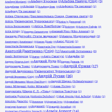
Альбіна Панчук (Слід)
(5)
Альберу Кросман
(2)
Альберт Моріарті
(0)
Альоша
(1)
Альфонсо (Ти зможеш)
(1)
Альдебаран
(0)
Альфард Блек
(0)
Альфред (Ти зможеш)
(1)
Аліна Старкова (Заклинателька Сонця, Сонячна свята)
(2)
Аліса (Університет Чупарського)
(2)
Аліса (у Дивокраї)
(0)
Аліса Лонґботом
(3)
Аліса Босконович
(1)
Алістер
(0)
Алістер Тейрін
(0)
Алія Атрід
(1)
Аманай Ріко (Riko Amanai)
(1)
Амадео Сальваторе
(0)
Аманда (Детройт: Стати людиною)
(2)
Амара (Надприродне)
(2)
Амос Діґорі
(1)
Аматерасу (Amaterasu)
(0)
Амон-Діоніс
(0)
Анастасія Бачинська
(1)
Анастасія Гірс
(0)
Анастасія Хошин
(0)
Анатолій Дмитренко (Слід)
(11)
Анатолій Остапенко
(2)
Анаїс Воттерсон
(1)
Анго Сакагучі
(1)
Андайн
(2)
Ангел
(0)
Анджей Дуда
(6)
Андерс (Dragon Age)
(0)
Андрес Дюваль
(0)
Андрій Єрмак
(17)
Андромеда Тонкс
(1)
Андромеда Тонкс
(1)
Андрій Андрієнко (Університет Чупарського)
(3)
Андрій Лузан
(26)
Андрій Броменко (Слід)
(0)
Андрій Ширко (Schmalgauzen)
(1)
Андрій Мельник (Moon Chai Story)
(0)
Анко Мітараші (Anko Mitarashi)
(1)
Анна Лістер
(1)
Аннунціата (Шварц Є. Л., «Тінь»)
(1)
Антон Товстуха
(1)
Антонін Дологов (Antonin Dolohov)
(1)
Ані Ачола (Ani Achola)
(1)
Апо
(1)
Аполло Джастіс
(1)
Аполлон
(0)
Аратакі Ітто
(0)
Арахабакі
(0)
Ардженті
(1)
Араґорн (Aragorn)
(0)
Аркадій (Arcadius)
(0)
Армін Арлерт
(14)
Арлекіно (Genshin Impact)
(1)