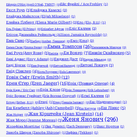
Ейс Фрейлі / Ace Frehley
(1)
Ейпріл О'Ніл (April O'Neil, TMNT)
(0)
Ексл Роуз
(3)
Елайджа Камскі
(2)
Елайджа Майклсон (Elijah Mikaelson)
(1)
Елейна Ґілберт (Elena Marie Gilbert)
(2)
Ело (Elo, 8:11)
(1)
Еліс Каллен
(2)
Ель Прімо (El Primo)
(0)
Елізабет Афтон
(0)
Елісон Джамайка Рейнольдс (Allison Jamaica Reynolds)
(1)
Ема Сано
(5)
Емз (Emz)
(2)
Ембер (Amber, Ґеншин)
(0)
Емма Томпсон
(26)
Емма Свон (Emma Swan)
(0)
Емманюель Макрон
(0)
Ен Вокер
(7)
Емі Роуз (Amy Rose)
(3)
Енакін Скайвокер
(5)
Емілія
(0)
Енві Адамс (Envy Adams)
(1)
Енджел Даст
(2)
Ендрю Міньярд
(0)
Ентоні Локвуд
(3)
Енді Бірсак
(1)
Енн Бунчой
(0)
Ентоні Балерді
(0)
Енід Сінклер
(4)
Еола Лоуренс (Eula Lawrence)
(0)
Ервін Сміт (Erwin Smith)
(12)
Ерен Єґер (Eren Jaeger)
(16)
Ерік (Привид Опери)
(4)
Ерік Клозе
(2)
Ерік Карр / Eric Carr
(0)
Ерік Леншерр (Erik Lehnsherr)
(0)
Еріс Бореас Грейрат (Eris Boreas Greyrat)
(1)
Есмі Каллен
(2)
Етарі
(1)
Еш (Надприродне)
(1)
Естер (Esther, 8:11)
(0)
Етер (Ґеншін Імпакт)
(0)
Еш Кембелл (Ashley (Ash) Campbell)
(3)
Еш Лінкс
(5)
Еш Кетчум
(0)
Жан Кірштейн (Jean Kirstein)
(14)
Жак Ноірет
(0)
Женя Янович
(296)
Жан Моро (Jeanne Moreau)
(3)
Жозефіна Монтільє
(1)
Зак Демпсі (Zach Dempsey)
(1)
Закс Нортон
(1)
Заноба Широн (Zanoba Shirone)
(1)
Зафіна (Tekken)
(1)