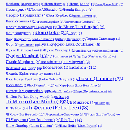
Леліана (Dragon age)
(1)
Лена Лютор
(1)
Ленс (Lance)
(1)
Леон (Leon, 8:11)
(0)
Леонардо
(5)
Леоне Аббаккіо
(2)
Леонід Багіров
(1)
Леоріо Парадінайт
(4)
Лесь Курбас
(2)
Леся Нікітюк
(0)
Леся Українка
(1)
Леґолас (Legolas)
(0)
Листолапка (Leafpool)
(0)
Ло Бінхе (Luo Binghe)
(7)
Ллойд Монгомері Гармадон
(1)
Локі (Loki)
(24)
Лойд Форджер
(1)
Лорд
(1)
Лоркан Скамандр
(1)
Лорд Волдеморт (Lord Voldemort)
(0)
Лорд Фарквард
(0)
Лука Куффен (Luka Couffaine)
(5)
Лорі
(1)
Лу Чаньсін
(0)
Лукас Лі (Lucas Lee)
(1)
Лукас Сінклер
(1)
Луна Лавґуд
(0)
Лусіана Дюваль
(0)
Луціус Мелфой
(13)
Луї Томлінсон
(0)
Луї де Сад (Vanitas no Carte)
(0)
Льюїс Моріарті
(5)
Лю Мін'янь (Liu Mingyan)
(2)
Любисток (Dandelion)
(12)
Лю Цінге (Liu Qingge)
(0)
Людвік (Крізь темряву пливу)
(1)
Люмін (Lumine)
(33)
Люк Нотус Грейрат (Luke Notos Greyrat)
(1)
Люсі Візлі
(1)
Люсі Карлайл
(0)
Люсі Хартфелія (Lucy Heartfilia)
(0)
Лютецій Мурштейко
(2)
Люціус Сприґґс
(0)
Лєра (Перші ластівки)
(0)
Лі Дон Ук (Lee Dong-wook)
(1)
Лі Йон
(0)
Лі Мінхо (Lee Minho)
(92)
Лі Мінхьок
(4)
Лі Ранг
(0)
Лі Фелікс (Felix Lee)
(98)
Лі Те Йон
(1)
Лі Хосок (Lee Ho-seok)
(0)
Лі Черьон (Lee Chae-yeon)
(0)
Лі Чеюн (Lee Jae Yoon)
(0)
Лі Чжухон (Lee Joo-heon)
(5)
Ліа (Lia)
(4)
Ліам Данбар (Liam Dunbar)
(2)
Ліам Пейн (Liam Payne)
(1)