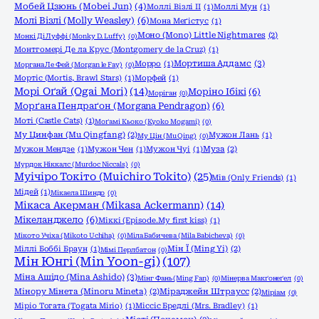
Мобей Цзюнь (Mobei Jun)
(4)
Моллі Візлі ІІ
(1)
Моллі Мун
(1)
Молі Візлі (Molly Weasley)
(6)
Мона Меґістус
(1)
Моно (Mono) Little Nightmares
(2)
Монкі Ді Луффі (Monky D. Luffy)
(0)
Монтгомері Де ла Крус (Montgomery de la Cruz)
(1)
Мортиша Аддамс
(3)
Морро
(1)
Моргана Ле Фей (Morgan le Fay)
(0)
Мортіс (Mortis, Brawl Stars)
(1)
Морфей
(1)
Морі Оґай (Ogai Mori)
(14)
Моріно Ібікі
(6)
Моріган
(0)
Морґана Пендраґон (Morgana Pendragon)
(6)
Моті (Castle Cats)
(1)
Моґамі Кьоко (Kyoko Mogami)
(0)
Му Цинфан (Mu Qingfang)
(2)
Мужон Лань
(1)
Му Цін (Mu Qing)
(0)
Мужон Мендзе
(1)
Мужон Чен
(1)
Мужон Чуі
(1)
Муза
(2)
Мурдок Ніккалс (Murdoc Niccals)
(0)
Муічіро Токіто (Muichiro Tokito)
(25)
Мів (Only Friends)
(1)
Мідей
(1)
Мікаела Шиндо
(0)
Мікаса Акерман (Mikasa Ackermann)
(14)
Мікеланджело
(6)
Міккі (Episode.My first kiss)
(1)
Мікото Учіха (Mikoto Uchiha)
(0)
Міла Бабичева (Mila Babicheva)
(0)
Міллі Боббі Браун
(1)
Мін Ї (Ming Yi)
(2)
Мімі Перлбатон
(0)
Мін Юнгі (Min Yoon-gi)
(107)
Міна Ашідо (Mina Ashido)
(3)
Мінг Фань (Ming Fan)
(0)
Мінерва Макґонеґел
(0)
Мінору Мінета (Minoru Mineta)
(2)
Міраджейн Штраусс
(2)
Міріам
(0)
Міріо Тогата (Togata Mirio)
(1)
Міссіс Бредлі (Mrs. Bradley)
(1)