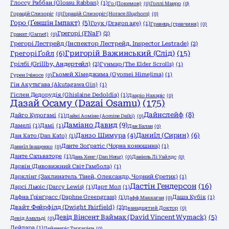
Глоссу Раббан (Glossu Rabban)
(1)
Го (Покемон)
(0)
Голлі Манро
(0)
Горацій Слизоріг
(0)
Горацій Слизоріг (Horace Slughorn)
(0)
Горо (Ґеншін Імпакт)
(5)
Гоук (Dragon age)
(1)
Гравець (гравчиня)
(0)
Грегорі (FNaF)
(2)
Гранат (Garnet)
(0)
Грегорі Лестрейд (Інспектор Лестрейд, Inspector Lestrade)
(2)
Григорій Важинський (Слід)
(15)
Грегорі Ґойл
(6)
Грілбі (Grillby, Андертейл)
(2)
Гунмар (The Elder Scrolls)
(1)
Гьомей Хімеджима (Gyomei Himejima)
(1)
Гурен Ічіносе
(0)
Гін Акутаґава (Akutagawa Gin)
(1)
Гіслен Дедорудія (Ghislaine Dedoldia)
(1)
Дааріо Нахаріс
(0)
Дазай Осаму (Dazai Osamu)
(175)
Дайнслейф
(8)
Дайго Курогамі
(1)
Дайкі Аоміне (Aomine Daiki)
(0)
Даміано Давид
(9)
Дамелі
(1)
Дамі
(1)
Дан Балан
(0)
Даниїл (Сирин)
(6)
Данзо Шимура
(4)
Дан Като (Dan Katо)
(1)
Данте Зоґратіс (Чорна конюшина)
(1)
Даниїл Іващенко
(0)
Данте Сальваторе
(1)
Дань Хенг (Dan Heng)
(0)
Даніель Лі Уайлдс
(0)
Дарвін (Дивовижний Світ Гамбола)
(1)
Дарклінг (Заклинатель Тіней, Олександр, Чорний Єретик)
(1)
Дастін Гендерсон
(16)
Дарсі Льюіс (Darcy Lewis)
(1)
Дарт Мол
(1)
Дафна Ґрінґрасс (Daphne Greengrass)
(1)
Даша Кубік
(1)
Дафф Маккаган
(0)
Двайт Фейрфілд (Dwight Fairfield)
(2)
Дванадцятий Доктор
(0)
Девід Вінсент Ваймак (David Vincent Wymack)
(5)
Девід Амальді
(0)
Дейдара
(1)
Дейенеріс Таргарієн
(0)