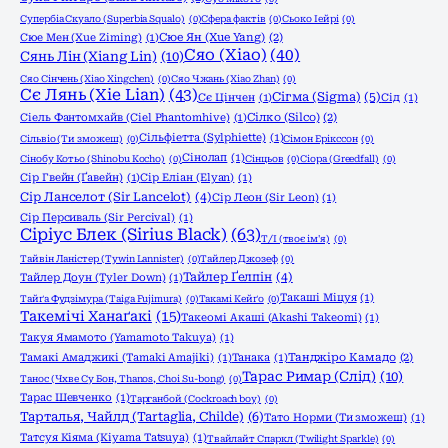
Супербіа Скуало (Superbia Squalo)
(0)
Сфера фактів
(0)
Сьоко Іейрі
(0)
Сюе Мен (Xue Ziming)
(1)
Сюе Ян (Xue Yang)
(2)
Сяо (Xiao)
(40)
Сянь Лін (Xiang Lin)
(10)
Сяо Сінчень (Xiao Xingchen)
(0)
Сяо Чжань (Xiao Zhan)
(0)
Сє Лянь (Xie Lian)
(43)
Сігма (Sigma)
(5)
Сє Цінчен
(1)
Сід
(1)
Сіель Фантомхайв (Ciel Phantomhive)
(1)
Сілко (Silco)
(2)
Сільфіетта (Sylphiette)
(1)
Сільвіо (Ти зможеш)
(0)
Сімон Ерікссон
(0)
Сінолап
(1)
Сінобу Котьо (Shinobu Kocho)
(0)
Сінцьов
(0)
Сіора (Greedfall)
(0)
Сір Гвейн (Ґавейн)
(1)
Сір Еліан (Elyan)
(1)
Сір Ланселот (Sir Lancelot)
(4)
Сір Леон (Sir Leon)
(1)
Сір Персиваль (Sir Percival)
(1)
Сіріус Блек (Sirius Black)
(63)
Т/І (твоє ім'я)
(0)
Тайвін Ланістер (Tywin Lannister)
(0)
Тайлер Джозеф
(0)
Тайлер Ґелпін
(4)
Тайлер Доун (Tyler Down)
(1)
Такаші Міцуя
(1)
Тайґа Фудзімура (Taiga Fujimura)
(0)
Такамі Кейґо
(0)
Такемічі Ханаґакі
(15)
Такеомі Акаші (Akashi Takeomi)
(1)
Такуя Ямамото (Yamamoto Takuya)
(1)
Тамакі Амаджикі (Tamaki Amajiki)
(1)
Танака
(1)
Танджіро Камадо
(2)
Тарас Римар (Слід)
(10)
Танос (Чхве Су Бон, Thanos, Choi Su-bong)
(0)
Тарас Шевченко
(1)
Тарганбой (Cockroach boy)
(0)
Тарталья, Чайлд (Tartaglia, Childe)
(6)
Тато Норми (Ти зможеш)
(1)
Татсуя Кіяма (Kiyama Tatsuya)
(1)
Твайлайт Спаркл (Twilight Sparkle)
(0)