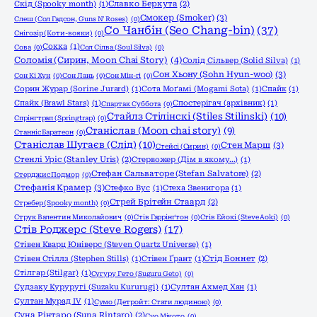
Скід (Spooky month)
(1)
Славко Беркута
(2)
Смокер (Smoker)
(3)
Слеш (Сол Гадсон, Guns N' Roses)
(0)
Со Чанбін (Seo Chang-bin)
(37)
Снігозір (Коти-вояки)
(0)
Сокка
(1)
Сова
(0)
Сол Сілва (Soul Silva)
(0)
Соломія (Сирин, Moon Chai Story)
(4)
Солід Сільвер (Solid Silva)
(1)
Сон Хьону (Sohn Hyun-woo)
(3)
Сон Кі Хун
(0)
Сон Лань
(0)
Сон Мін-гі
(0)
Сорин Журар (Sorine Jurard)
(1)
Сота Моґамі (Mogami Sota)
(1)
Спайк
(1)
Спайк (Brawl Stars)
(1)
Спостерігач (архівник)
(1)
Спартак Суббота
(0)
Стайлз Стілінскі (Stiles Stilinski)
(10)
Спрінгтрап (Springtrap)
(0)
Станіслав (Moon chai story)
(9)
Станніс Баратеон
(0)
Станіслав Шугаєв (Слід)
(10)
Стен Марш
(3)
Стейсі (Сирин)
(0)
Стенлі Уріс (Stanley Uris)
(2)
Стервожер (Дім в якому…)
(1)
Стефан Сальваторе (Stefan Salvatore)
(2)
Стерджис Подмор
(0)
Стефанія Крамер
(3)
Стефко Вус
(1)
Стеха Звенигора
(1)
Стрей Брітейн Стаард
(2)
Стребер (Spooky month)
(0)
Струк Валентин Миколайович
(0)
Стів Гаррінґтон
(0)
Стів Ейокі (Steve Aoki)
(0)
Стів Роджерс (Steve Rogers)
(17)
Стівен Кварц Юніверс (Steven Quartz Universe)
(1)
Стівен Стіллз (Stephen Stills)
(1)
Стівен Ґрант
(1)
Стід Боннет
(2)
Стілгар (Stilgar)
(1)
Сугуру Гето (Suguru Geto)
(0)
Судзаку Куруругі (Suzaku Kururugi)
(1)
Султан Ахмед Хан
(1)
Султан Мурад IV
(1)
Сумо (Детройт: Стати людиною)
(0)
Суна Рінтаро (Suna Rintaro)
(2)
Суо Мікото
(0)