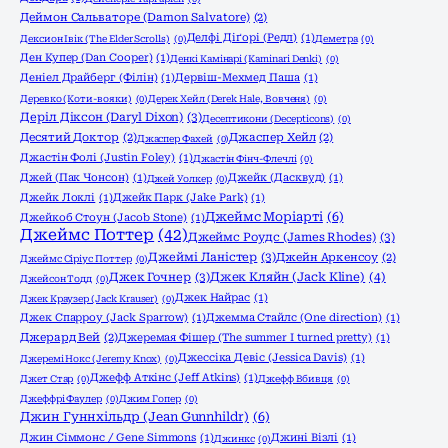
Деймон Сальваторе (Damon Salvatore)
(2)
Делфі Діґорі (Редл)
(1)
Дексион Івік (The Elder Scrolls)
(0)
Деметра
(0)
Ден Купер (Dan Cooper)
(1)
Денкі Камінарі (Kaminari Denki)
(0)
Деніел Драйберг (Філін)
(1)
Дервіш-Мехмед Паша
(1)
Деревко (Коти-вояки)
(0)
Дерек Хейл (Derek Hale, Вовченя)
(0)
Деріл Діксон (Daryl Dixon)
(3)
Десептикони (Decepticons)
(0)
Десятий Доктор
(2)
Джаспер Хейл
(2)
Джаспер Фахей
(0)
Джастін Фолі (Justin Foley)
(1)
Джастін Фінч-Флечлі
(0)
Джей (Пак Чонсон)
(1)
Джейк (Дасквуд)
(1)
Джей Уолкер
(0)
Джейк Локлі
(1)
Джейк Парк (Jake Park)
(1)
Джеймс Моріарті
(6)
Джейкоб Стоун (Jacob Stone)
(1)
Джеймс Поттер
(42)
Джеймс Роудс (James Rhodes)
(3)
Джеймі Ланістер
(3)
Джейн Аркенсоу
(2)
Джеймс Сіріус Поттер
(0)
Джек Гочнер
(3)
Джек Кляйн (Jack Kline)
(4)
Джейсон Тодд
(0)
Джек Найрас
(1)
Джек Краузер (Jack Krauser)
(0)
Джек Спарроу (Jack Sparrow)
(1)
Джемма Стайлс (One direction)
(1)
Джерард Вей
(2)
Джеремая Фішер (The summer I turned pretty)
(1)
Джессіка Девіс (Jessica Davis)
(1)
Джеремі Нокс (Jeremy Knox)
(0)
Джефф Аткінс (Jeff Atkins)
(1)
Джет Стар
(0)
Джефф Вбивця
(0)
Джеффрі Фаулер
(0)
Джим Гопер
(0)
Джин Гуннхільдр (Jean Gunnhildr)
(6)
Джин Сіммонс / Gene Simmons
(1)
Джині Візлі
(1)
Джинкс
(0)