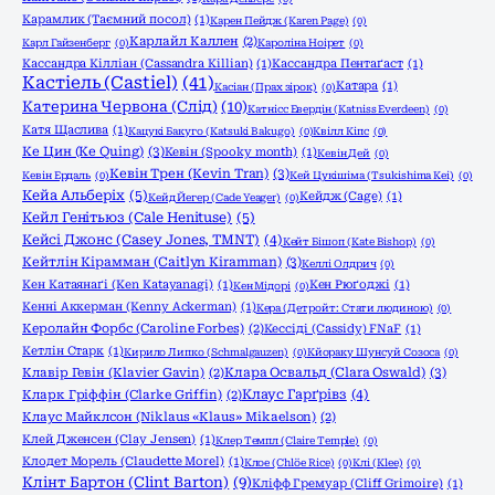
Карамлик (Таємний посол)
(1)
Карен Пейдж (Karen Page)
(0)
Карлайл Каллен
(2)
Карл Гайзенберг
(0)
Кароліна Ноірет
(0)
Кассандра Кілліан (Cassandra Killian)
(1)
Кассандра Пентаґаст
(1)
Кастіель (Castiel)
(41)
Катара
(1)
Касіан (Прах зірок)
(0)
Катерина Червона (Слід)
(10)
Катнісс Евердін (Katniss Everdeen)
(0)
Катя Щаслива
(1)
Кацукі Бакуго (Katsuki Bakugo)
(0)
Квілл Кіпс
(0)
Ке Цин (Ke Quing)
(3)
Кевін (Spooky month)
(1)
Кевін Дей
(0)
Кевін Трен (Kevin Tran)
(3)
Кевін Ердаль
(0)
Кей Цукішіма (Tsukishima Kei)
(0)
Кейа Альберіх
(5)
Кейдж (Cage)
(1)
Кейд Йегер (Cade Yeager)
(0)
Кейл Генітьюз (Cale Henituse)
(5)
Кейсі Джонс (Casey Jones, TMNT)
(4)
Кейт Бішоп (Kate Bishop)
(0)
Кейтлін Кірамман (Caitlyn Kiramman)
(3)
Келлі Олдрич
(0)
Кен Катаянаґі (Ken Katayanagi)
(1)
Кен Рюґоджі
(1)
Кен Мідорі
(0)
Кенні Аккерман (Kenny Ackerman)
(1)
Кера (Детройт: Стати людиною)
(0)
Керолайн Форбс (Caroline Forbes)
(2)
Кессіді (Cassidy) FNaF
(1)
Кетлін Старк
(1)
Кирило Липко (Schmalgauzen)
(0)
Кйораку Шунсуй Созоса
(0)
Клара Освальд (Clara Oswald)
(3)
Клавір Гевін (Klavier Gavin)
(2)
Клаус Гарґрівз
(4)
Кларк Гріффін (Clarke Griffin)
(2)
Клаус Майклсон (Niklaus «Klaus» Mikaelson)
(2)
Клей Дженсен (Clay Jensen)
(1)
Клер Темпл (Claire Temple)
(0)
Клодет Морель (Claudette Morel)
(1)
Клое (Chlöe Rice)
(0)
Клі (Klee)
(0)
Клінт Бартон (Clint Barton)
(9)
Кліфф Гремуар (Cliff Grimoire)
(1)