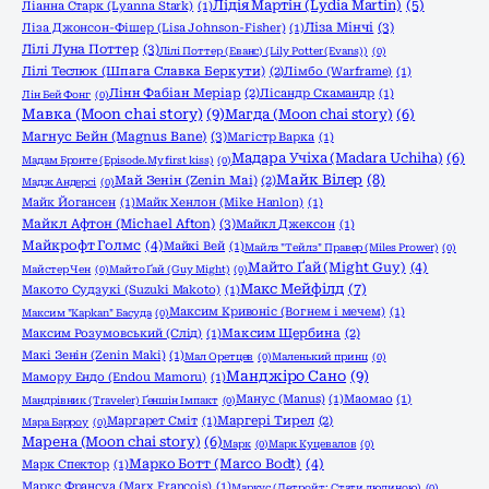
Лідія Мартін (Lydia Martin)
(5)
Ліанна Старк (Lyanna Stark)
(1)
Ліза Мінчі
(3)
Ліза Джонсон-Фішер (Lisa Johnson-Fisher)
(1)
Лілі Луна Поттер
(3)
Лілі Поттер (Еванс) (Lily Potter (Evans))
(0)
Лілі Теслюк (Шпага Славка Беркути)
(2)
Лімбо (Warframe)
(1)
Лінн Фабіан Меріар
(2)
Лісандр Скамандр
(1)
Лін Бей Фонг
(0)
Мавка (Moon chai story)
(9)
Магда (Moon chai story)
(6)
Магнус Бейн (Magnus Bane)
(3)
Магістр Варка
(1)
Мадара Учіха (Madara Uchiha)
(6)
Мадам Бронте (Episode.My first kiss)
(0)
Майк Вілер
(8)
Май Зенін (Zenin Mai)
(2)
Мадж Андерсі
(0)
Майк Йогансен
(1)
Майк Хенлон (Mike Hanlon)
(1)
Майкл Афтон (Michael Afton)
(3)
Майкл Джексон
(1)
Майкрофт Голмс
(4)
Майкі Вей
(1)
Майлз "Тейлз" Правер (Miles Prower)
(0)
Майто Ґай (Might Guy)
(4)
Майстер Чен
(0)
Майто Ґай (Guy Might)
(0)
Макс Мейфілд
(7)
Макото Судзукі (Suzuki Makoto)
(1)
Максим Кривоніс (Вогнем і мечем)
(1)
Максим "Kapkan" Басуда
(0)
Максим Розумовський (Слід)
(1)
Максим Щербина
(2)
Макі Зенін (Zenin Maki)
(1)
Мал Оретцев
(0)
Маленький принц
(0)
Манджіро Сано
(9)
Мамору Ендо (Endou Mamoru)
(1)
Манус (Manus)
(1)
Маомао
(1)
Мандрівник (Traveler) Ґеншін Імпакт
(0)
Маргарет Сміт
(1)
Маргері Тирел
(2)
Мара Барроу
(0)
Марена (Moon chai story)
(6)
Марк
(0)
Марк Куцевалов
(0)
Марко Ботт (Marco Bodt)
(4)
Марк Спектор
(1)
Маркс Франсуа (Marx Francois)
(1)
Маркус (Детройт: Стати людиною)
(0)