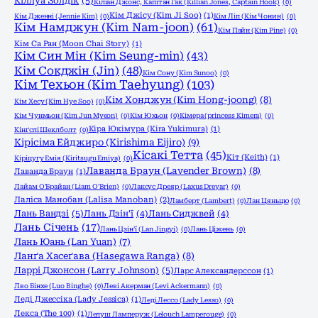
Кіллуа Золдік
(5)
Кіліан Джонс, Капітан Гак (Killian Jones, Captain Hook)
(0)
Кім Джісу (Kim Ji Soo)
(1)
Кім Дженні (Jennie Kim)
(0)
Кім Ліп (Кім Чонин)
(0)
Кім Намджун (Kim Nam-joon)
(61)
Кім Пайн (Kim Pine)
(0)
Кім Са Ран (Moon Chai Story)
(1)
Кім Син Мін (Kim Seung-min)
(43)
Кім Сокджін (Jin)
(48)
Кім Сону (Kim Sunoo)
(0)
Кім Техьон (Kim Taehyung)
(103)
Кім Хонджун (Kim Hong-joong)
(8)
Кім Хесу (Kim Hye Soo)
(0)
Кім Чунмьон (Kim Jun Myeon)
(0)
Кім Юхьон
(0)
Кімера (princess Kimera)
(0)
Кіра Юкімура (Kira Yukimura)
(1)
Кінґслі Шеклболт
(0)
Кірісіма Ейджиро (Kirishima Eijiro)
(9)
Кісакі Тетта
(45)
Кіт (Keith)
(1)
Кіріцугу Емія (Kiritsugu Emiya)
(0)
Лаванда Браун (Lavender Brown)
(8)
Лаванда Браун
(1)
Лайам О'Брайан (Liam O'Brien)
(0)
Лаксус Дреяр (Laxus Dreyar)
(0)
Лаліса Манобан (Lalisa Manoban)
(2)
Ламберт (Lambert)
(0)
Лан Цяньцю
(0)
Лань Вандзі
(5)
Лань Дзін'ї
(4)
Лань Сиджвей
(4)
Лань Січень
(17)
Лань Цзін'ї (Lan Jingyi)
(0)
Лань Ціжень
(0)
Лань Юань (Lan Yuan)
(7)
Ланґа Хасеґава (Hasegawa Ranga)
(8)
Ларрі Джонсон (Larry Johnson)
(5)
Ларс Александерссон
(1)
Лво Бінхе (Luo Binghe)
(0)
Леві Акерман (Levi Ackermann)
(0)
Леді Джессіка (Lady Jessica)
(1)
Леді Лессо (Lady Lesso)
(0)
Лекса (The 100)
(1)
Лелуш Ламперуж (Lelouch Lamperouge)
(0)