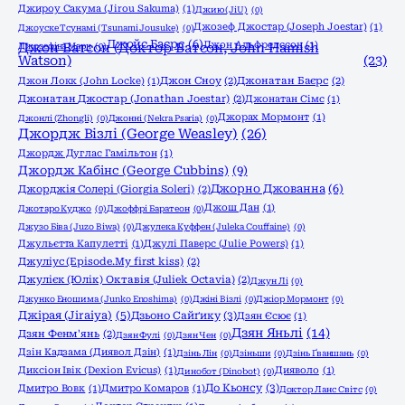
Джироу Сакума (Jirou Sakuma)
(1)
Джию (JiU)
(0)
Джозеф Джостар (Joseph Joestar)
(1)
Джоyске Тсунамі (Tsunami Jousuke)
(0)
Джойс Баєрс
(6)
Джон Альфредссон
(1)
Джозефіна Марч
Джон Ватсон (Доктор Ватсон, John Hamish
(0)
Watson)
(23)
Джон Локк (John Locke)
(1)
Джон Сноу
(2)
Джонатан Баєрс
(2)
Джонатан Джостар (Jonathan Joestar)
(2)
Джонатан Сімс
(1)
Джорах Мормонт
(1)
Джонлі (Zhongli)
(0)
Джонні (Nekra Psaria)
(0)
Джордж Візлі (George Weasley)
(26)
Джордж Дуглас Гамільтон
(1)
Джордж Кабінс (George Cubbins)
(9)
Джорно Джованна
(6)
Джорджія Солері (Giorgia Soleri)
(2)
Джош Дан
(1)
Джотаро Куджо
(0)
Джоффрі Баратеон
(0)
Джузо Біва (Juzo Biwa)
(0)
Джулека Куффен (Juleka Couffaine)
(0)
Джульєтта Капулетті
(1)
Джулі Паверс (Julie Powers)
(1)
Джуліус (Episode.My first kiss)
(2)
Джулієк (Юлік) Октавія (Juliek Octavia)
(2)
Джун Лі
(0)
Джунко Еношима (Junko Enoshima)
(0)
Джіні Візлі
(0)
Джіор Мормонт
(0)
Джірая (Jiraiya)
(5)
Дзьоно Сайґику
(3)
Дзян Єсює
(1)
Дзян Яньлі
(14)
Дзян Фенм'янь
(2)
Дзян Фулі
(0)
Дзян Чен
(0)
Дзін Кадзама (Диявол Дзін)
(1)
Дзінь Лін
(0)
Дзіньши
(0)
Дзінь Ґваншань
(0)
Диксіон Івік (Dexion Evicus)
(1)
Дияволо
(1)
Динобот (Dinobot)
(0)
До Кьонсу
(3)
Дмитро Вовк
(1)
Дмитро Комаров
(1)
Доктор Ланс Світс
(0)