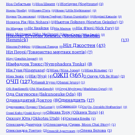
Ноа Себастьян
(1)
Ноа Шнапп
(1)
Ногіцуне (Nogitsune)
(2)
Ноель (Noelle)
(0)
Номер П'ять
(0)
Номи (Little Nightmares)
(0)
Норма (Ти зможеш)
(0)
Норн Грейрат (Norun Gureiratto)
(0)
Норіакі Какьоін
(0)
Ньютон Ґейзлер (Newton Geiszler)
(3)
Нохара Рін (Rin Nohara)
(2)
Нє Хвайсан
(2)
Нік Ф'юрі (Nick Fury)
(2)
Нє Міндзюе
(0)
Нік Маслов
(0)
Ніко Моіланен (Niko Moilanen)
(1)
Ніко Сасакі (Niko Sasaki)
(0)
Ніколас Естебан Хеммік (Nicholas Esteban
Hemmick)
(13)
Ніл Джостен
(43)
Ніколас Руффіло
(0)
Ніколаї Ланцов
(0)
Ніл Перрі (Товариство мертвих поетів)
(7)
Нілу (Genshin Impact)
(0)
Німфадора Тонкс (Nymphadora Tonks)
(8)
Нін Гуан (Ningguang)
(3)
Ніна (Nina Jones)
(1)
Ніна Вільямс
(1)
ОЖП
(365)
Нія (Nya)
(4)
Ніна Зенік
(1)
О Сехун (Oh Se Hun)
(2)
ОЧП
(127)
Обанай Ігуро (Obanai Iguro)
(1)
Обі-Ван Кенобі (Obi-Wan Kenobi)
(0)
Огурі Мусітаро (Mushitaro Oguri)
(0)
Ода Сакуноске (Sakunosuke Oda)
(8)
Одинадцять
(17)
Одинадцятий Доктор
(8)
Ожинозір
(1)
Одноразник (Лоракс (The Lorax))
(0)
Оз (Oz, Ozvaldo Hrafnavins)
(0)
Ойкава Тору (Oikawa Toru)
(4)
Озакі Койо (Ozaki Koyo)
(0)
Оккоцу Юта (Okkotsu Utah)
(4)
Октавія Блейк
(1)
Олександр Дмитрієв
(1)
Олександра (Сирин, Moon Chai Story)
(1)
Олена Бєлова
(3)
Олександра Гонтар
(2)
Олексій Арестович
(0)