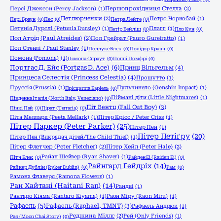
Персі Джексон (Percy Jackson)
(1)
Першопрохідниця Стелла
(2)
Петлюрченки
(2)
Петро Чорнобай
(1)
Пері Браун
(0)
Пес
(0)
Петра Лейте
(0)
Петунія Дурслі (Petunia Dursley)
(1)
Плагг
(1)
Петір Бейліш
(0)
Пло Кун
(0)
Пол Атрід (Paul Atreides)
(2)
Пол Грейрат (Pauro Gureiratto)
(1)
Пол Стенлі / Paul Stanley
(1)
Поллукс Блек
(0)
Полідор Кравч
(0)
Помона (Pomona)
(1)
Помона Спраут
(0)
Поппі Помфрі
(0)
Портгас Д. Ейс (Portgas D. Ace)
(6)
Принц Вільгельм
(4)
Принцеса Селестія (Princess Celestia)
(4)
Прошутто
(1)
Пруссія (Prussia)
(1)
Пульчинело (Genshin Impact)
(1)
Прісцилла Баріель
(0)
Піймані діти (Little Nightmares)
(1)
Південна Італія (North Italy, Veneziano)
(0)
Піт Вентц (Fall Out Boy)
(3)
Пінкі Пай
(0)
Пірат (Terraria)
(0)
Піта Мелларк (Peeta Mellark)
(1)
Пітер Крісс / Peter Criss
(1)
Пітер Паркер (Peter Parker)
(25)
Пітер Пен
(1)
Пітер Петіґру
(20)
Пітер Пен (Викрадач дітей/The Child Thief)
(1)
Пітер Флетчер (Peter Fletcher)
(2)
Пітер Хейл (Peter Hale)
(2)
Райан Шейвер (Ryan Shaver)
(1)
Пітч Блек
(0)
Райден Еі (Raiden Ei)
(0)
Райнгард Гейдріх
(14)
Райкер Дублін (Ryker Dublin)
(0)
Рам
(0)
Рамона Флаверс (Ramona Flowers)
(1)
Ран Хайтані (Haitani Ran)
(14)
Рандві
(1)
Рантаро Кіяма (Rantaro Kiyama)
(1)
Раон Міру (Raon Miru)
(1)
Рафаель
(5)
Рафаель (Raphael, TMNT)
(3)
Рафаель Андрюк
(1)
Реджина Міллс
(2)
Рей (Only Friends)
(1)
Рая (Moon Chai Story)
(0)