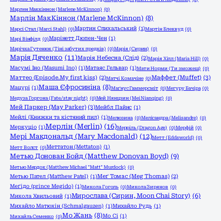
Марлен Маккіннон (Marlene McKinnon)
(0)
Марлін МакКіннон (Marlene McKinnon)
(8)
Мартин Спихальський
(1)
Марсі Стал (Marci Stahl)
(0)
Мартін Блеквуд
(0)
Марінетт Дюпен-Чен
(1)
Марі Вінфілд
(0)
Марічка Гутенюк (Тіні забутих предків)
(0)
Марія (Сирин)
(0)
Марія Дяченко
(11)
Марія Небесна (Слід)
(2)
Марія Хілл (Maria Hill)
(0)
Масумі Іно (Masumi Ino)
(1)
Матаяс Гельвар
(1)
Мати Норми (Ти зможеш)
(0)
Маффет (Muffet)
(3)
Маттео (Episode.My first kiss)
(2)
Матчі Комачіне
(0)
Маша Єфросиніна
(8)
Мацурі
(1)
Маґнус Гаммерсміт
(0)
Мегуру Бачіра
(0)
Медуза Горгона (Fate/stay night)
(0)
Мей Нянцзин (Mei Nianqing)
(0)
Мей Паркер (May Parker)
(3)
Мейбл Пайнс
(1)
Мейлі (Книжки та кістяний пил)
(1)
Мелюзина
(0)
Мелісандра (Melisandre)
(0)
Мерлін (Merlin)
(16)
Меркуціо
(1)
Мерріль (Dragon Age)
(0)
Мерфій
(0)
Мері Макдональд (Mary Macdonald)
(12)
Метт (Eddsworld)
(0)
Меттатон (Mettaton)
(1)
Метт Волст
(0)
Метью Донован Бойд (Matthew Donovan Boyd)
(9)
Метью Мердок (Matthew Michael "Matt" Murdock)
(0)
Метью Пател (Matthew Patel)
(1)
Меґ Томас (Meg Thomas)
(2)
Меґідо (prince Megido)
(1)
Микола Гоголь
(0)
Микола Зирянов
(0)
Мирослава (Сирин, Moon Chai Story)
(6)
Микола Хвильовий
(1)
Михайло Матюхін (Schmalgauzen)
(1)
Михайло Рудь
(1)
Мо Жань
(8)
Мо Сі
(1)
Михайль Семенко
(0)