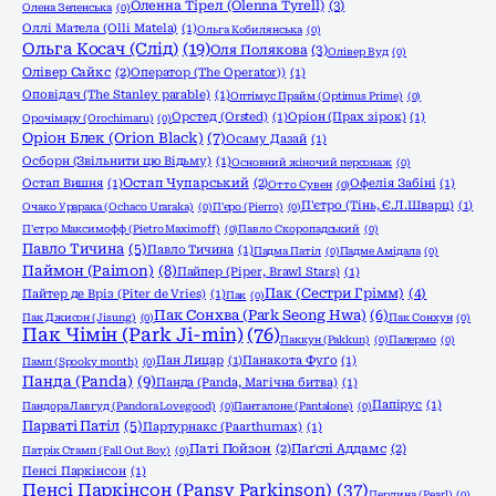
Оленна Тірел (Olenna Tyrell)
(3)
Олена Зеленська
(0)
Оллі Матела (Olli Matela)
(1)
Ольга Кобилянська
(0)
Ольга Косач (Слід)
(19)
Оля Полякова
(3)
Олівер Вуд
(0)
Олівер Сайкс
(2)
Оператор (The Operator))
(1)
Оповідач (The Stanley parable)
(1)
Оптімус Прайм (Optimus Prime)
(0)
Орстед (Orsted)
(1)
Оріон (Прах зірок)
(1)
Орочімару (Orochimaru)
(0)
Оріон Блек (Orion Black)
(7)
Осаму Дазай
(1)
Осборн (Звільнити цю Відьму)
(1)
Основний жіночий персонаж
(0)
Остап Вишня
(1)
Остап Чупарський
(2)
Офелія Забіні
(1)
Отто Сувен
(0)
П'єтро (Тінь, Є.Л.Шварц)
(1)
Очако Урарака (Ochaco Uraraka)
(0)
П'єро (Pierro)
(0)
П'єтро Максимофф (Pietro Maximoff)
(0)
Павло Скоропадський
(0)
Павло Тичина
(5)
Павло Тичина
(1)
Падма Патіл
(0)
Падме Амідала
(0)
Паймон (Paimon)
(8)
Пайпер (Piper, Brawl Stars)
(1)
Пак (Сестри Грімм)
(4)
Пайтер де Вріз (Piter de Vries)
(1)
Пак
(0)
Пак Сонхва (Park Seong Hwa)
(6)
Пак Джисон (Jisung)
(0)
Пак Сонхун
(0)
Пак Чімін (Park Ji-min)
(76)
Паккун (Pakkun)
(0)
Палермо
(0)
Пан Лицар
(1)
Панакота Фуґо
(1)
Памп (Spooky month)
(0)
Панда (Panda)
(9)
Панда (Panda, Магічна битва)
(1)
Папірус
(1)
Пандора Лавгуд (Pandora Lovegood)
(0)
Панталоне (Pantalone)
(0)
Парваті Патіл
(5)
Партурнакс (Paarthurnax)
(1)
Паті Пойзон
(2)
Паґслі Аддамс
(2)
Патрік Стамп (Fall Out Boy)
(0)
Пенсі Паркінсон
(1)
Пенсі Паркінсон (Pansy Parkinson)
(37)
Перлина (Pearl)
(0)