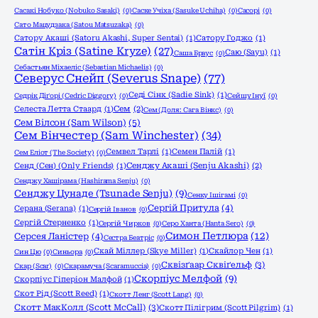
Сасакі Нобуко (Nobuko Sasaki)
(0)
Саске Учіха (Sasuke Uchiha)
(0)
Сасорі
(0)
Сато Мацудзака (Satou Matsuzaka)
(0)
Сатору Акаші (Satoru Akashi, Super Sentai)
(1)
Сатору Годжо
(1)
Сатін Кріз (Satine Kryze)
(27)
Саю (Sayu)
(1)
Саша Браус
(0)
Себастьян Міхаеліс (Sebastian Michaelis)
(0)
Северус Снейп (Severus Snape)
(77)
Седі Сінк (Sadie Sink)
(1)
Седрік Діґорі (Cedric Diggory)
(0)
Сейшу Інуї
(0)
Селеста Летта Стаард
(1)
Сем
(2)
Сем (Доля: Сага Вінкс)
(0)
Сем Вілсон (Sam Wilson)
(5)
Сем Вінчестер (Sam Winchester)
(34)
Семвел Тарлі
(1)
Семен Палій
(1)
Сем Еліот (The Society)
(0)
Сенд (Сен) (Only Friends)
(1)
Сенджу Акаші (Senju Akashi)
(2)
Сенджу Хашірама (Hashirama Senju)
(0)
Сенджу Цунаде (Tsunade Senju)
(9)
Сенку Ішігамі
(0)
Сергій Притула
(4)
Серана (Serana)
(1)
Сергій Іванов
(0)
Сергій Стерненко
(1)
Сергій Чирков
(0)
Серо Ханта (Hanta Sero)
(0)
Симон Петлюра
(12)
Серсея Ланістер
(4)
Сестра Беатріс
(0)
Скай Міллер (Skye Miller)
(1)
Скайлор Чен
(1)
Син Цю
(0)
Синьора
(0)
Сквізґаар Сквіґельф
(3)
Скар (Scar)
(0)
Скарамуча (Scaramuccia)
(0)
Скорпіус Мелфой
(9)
Скорпіус Гіперіон Малфой
(1)
Скот Рід (Scott Reed)
(1)
Скотт Ленг (Scott Lang)
(0)
Скотт МакКолл (Scott McCall)
(3)
Скотт Пілігрим (Scott Pilgrim)
(1)