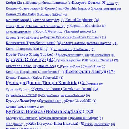
Козуме Кенма
(9)
Кобра Кід
(1)
Козак-рибалка Іваненко
(1)
Коко
(0)
Коллет (бравл старс)
(1)
Коломбіна (Genshin Impact)
(1)
Коля Перваков
(0)
Конан (Castle Cats)
(1)
Коннор (RK800)
(0)
Конні Спрінґер
(4)
Коннор Мерфі (Connor Murphy)
(2)
Корделія (Cordelia)
(1)
Конрад Фішер (The summer I turned pretty)
(0)
Корній Метелиця (Таємний посол)
(1)
Кормак Маклаґен
(0)
Кортні Крімсон (Courtney Crimsen)
(1)
Король (The Owl House)
(0)
Костянтин Трембовецький
(4)
Котецу Хагане (Kotetsu Hagane)
(1)
Котячий король (Cat King)
(1)
Коул Баккет (Cole Bucket)
(0)
Крейг Такер (Craig Tucker)
(3)
Крепус Раґнвіндр (Crepus Ragnvindr)
(0)
Кроулі (Crowley)
(44)
Круш Карстен
(2)
Кріста (Christa)
(2)
Крісталл Пелас (Crystal Palace)
(1)
Крістіна Даае
(0)
Ксав'є Троп
(0)
Ксенофілій Лавґуд
(17)
Ксейден Паркінсон (Лонгботом?)
(1)
Куджо Такаюкі (Kujou Takayuki)
(1)
Кунікіда Доппо (Doppo Kunikida)
(21)
Курама
(0)
Курокава Ізана (Kurokawa Izana)
(5)
Курапіка Курта
(0)
Курон (об'єкт Y0XT39)
(0)
Куроо Тетсуро (Kuroo Tetsuro)
(0)
Куроро Люцифер
(2)
Курт (Greedfall)
(1)
Куросава Юічі
(0)
Куряка (Дім, в якому…)
(0)
Куґісакі Нобара (Nobara Kugisaki)
(32)
Кьоджуро Ренгоку (Kyojuro Rengoku)
(1)
Кьоко Шимідзу
(1)
Кіба Інузука (Kiba Inuzuka)
(5)
КіХо (Keeho)
(0)
Кілер (Underverse)
(0)