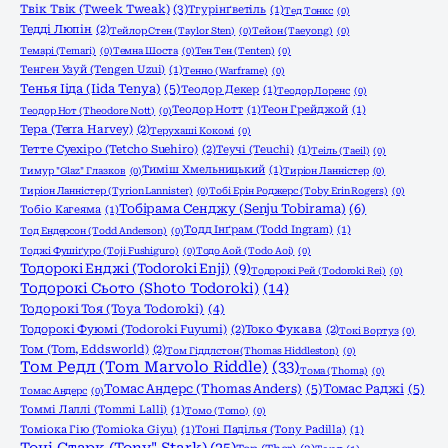
Твік Твік (Tweek Tweak)
(3)
Тгурінґветіль
(1)
Тед Тонкс
(0)
Тедді Люпін
(2)
Тейлор Стен (Taylor Sten)
(0)
Тейон (Taeyong)
(0)
Темарі (Temari)
(0)
Темна Шоста
(0)
Тен Тен (Tenten)
(0)
Тенген Узуй (Tengen Uzui)
(1)
Тенно (Warframe)
(0)
Тенья Ііда (Iida Tenya)
(5)
Теодор Декер
(1)
Теодор Лоренс
(0)
Теодор Нотт
(1)
Теон Грейджой
(1)
Теодор Нот (Theodore Nott)
(0)
Тера (Terra Harvey)
(2)
Терухаші Кокомі
(0)
Тетте Суехіро (Tetcho Suehiro)
(2)
Теучі (Teuchi)
(1)
Теіль (Taeil)
(0)
Тиміш Хмельницький
(1)
Тимур "Glaz" Глазков
(0)
Тиріон Ланністер
(0)
Тиріон Ланністер (Tyrion Lannister)
(0)
Тобі Ерін Роджерс (Toby Erin Rogers)
(0)
Тобірама Сенджу (Senju Tobirama)
(6)
Тобіо Кагеяма
(1)
Тодд Інґрам (Todd Ingram)
(1)
Тод Ендерсон (Todd Anderson)
(0)
Тоджі Фушіґуро (Toji Fushiguro)
(0)
Тодо Аой (Todo Aoi)
(0)
Тодорокі Енджі (Todoroki Enji)
(9)
Тодорокі Рей (Todoroki Rei)
(0)
Тодорокі Сьото (Shoto Todoroki)
(14)
Тодорокі Тоя (Toya Todoroki)
(4)
Тодорокі Фуюмі (Todoroki Fuyumi)
(2)
Токо Фукава
(2)
Токі Вортуз
(0)
Том (Tom, Eddsworld)
(2)
Том Гіддлстон (Thomas Hiddleston)
(0)
Том Редл (Tom Marvolo Riddle)
(33)
Тома (Thoma)
(0)
Томас Андерс (Thomas Anders)
(5)
Томас Раджі
(5)
Томас Андерс
(0)
Томмі Лаллі (Tommi Lalli)
(1)
Томо (Tomo)
(0)
Томіока Гію (Tomioka Giyu)
(1)
Тоні Паділья (Tony Padilla)
(1)
Тоні Старк (Tony" Stark)
(25)