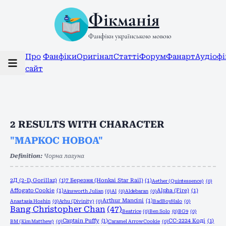
Фікманія
Фанфіки українською мовою
Про
Фанфіки
Оригінал
Статті
Форум
Фанарт
Аудіоф
сайт
2
RESULTS WITH CHARACTER
"МАРКОС НОВОА"
Definition:
Чорна лагуна
2Д (2-D, Gorillaz)
(1)
7 Березня (Honkai Star Rail)
(1)
Aether (Quintessence)
(0)
Affogato Cookie
(1)
Alpha (Fire)
(1)
Ainsworth Julian
(0)
Al
(0)
Aldebaran
(0)
Arthur Mancini
(1)
Anastasia Hoshin
(0)
Arhu (Divinity)
(0)
BadBoyHalo
(0)
Bang Christopher Chan
(47)
Beatrice
(0)
Ben Solo
(0)
BG9
(0)
Captain Puffy
(1)
CC-2224 Коді
(1)
BM (Kim Matthew)
(0)
Caramel Arrow Cookie
(0)