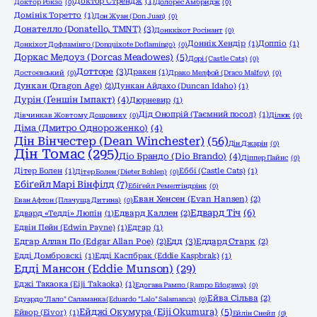
Доктор Стрендж
(1)
Доктор Рокзо
(0)
Долорес Амбридж
(0)
Домінік Торетто
(1)
Дон Жуан (Don Juan)
(0)
Донателло (Donatello, TMNT)
(3)
Донккіхот Росінант
(0)
Доннік Хендір
(1)
Доппіо
(1)
Донкіхот Дофламінго (Donquixote Doflamingo)
(0)
Доркас Медоуз (Dorcas Meadowes)
(5)
Дорі (Castle Cats)
(0)
Дотторе
(3)
Дракен
(1)
Достоєвський
(0)
Драко Мелфой (Draco Malfoy)
(0)
Дункан (Dragon Age)
(2)
Дункан Айдахо (Duncan Idaho)
(1)
Дурін (Ґеншін Імпакт)
(4)
Дюрневир
(1)
Дід Онопрій (Таємний посол)
(1)
Дівчинка в Жовтому Дощовику
(0)
Ділюк
(0)
Діма (Дмитро Однороженко)
(4)
Дін Вінчестер (Dean Winchester)
(56)
Дін Джарін
(0)
Дін Томас
(295)
Діо Брандо (Dio Brando)
(4)
Діппер Пайнс
(0)
Дітер Болен
(1)
Еббі (Castle Cats)
(1)
Дітер Болен (Dieter Bohlen)
(0)
Ебіґейл Марі Вінфілд
(7)
Ебіґейл Ремелтіндрінк
(0)
Еван Хенсен (Evan Hansen)
(2)
Еван Афтон (Плачуща Дитина)
(0)
Едвард Тіч
(6)
Едвард «Тедді» Люпін
(1)
Едвард Каллен
(2)
Едвін Пейн (Edwin Payne)
(1)
Едгар
(1)
Едд
(3)
Едгар Аллан По (Edgar Allan Poe)
(2)
Еддард Старк
(2)
Едді Домбровскі
(1)
Едді Каспбрак (Eddie Kaspbrak)
(1)
Едді Мансон (Eddie Munson)
(29)
Еджі Такаока (Eiji Takaoka)
(1)
Едогава Рампо (Rampo Edogawa)
(0)
Ейва Сільва
(2)
Едуардо "Лало" Саламанка (Eduardo "Lalo" Salamanca)
(0)
Ейджі Окумура (Eiji Okumura)
(5)
Ейвор (Eivor)
(1)
Ейлін Снейп
(0)