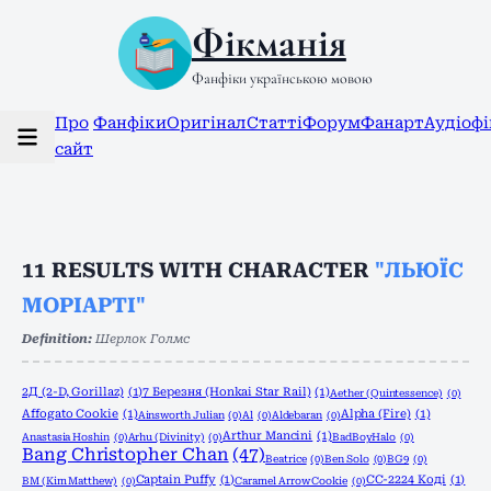
Фікманія
Фанфіки українською мовою
Про
Фанфіки
Оригінал
Статті
Форум
Фанарт
Аудіоф
сайт
11
RESULTS WITH CHARACTER
"ЛЬЮЇС
МОРІАРТІ"
Definition:
Шерлок Голмс
2Д (2-D, Gorillaz)
(1)
7 Березня (Honkai Star Rail)
(1)
Aether (Quintessence)
(0)
Affogato Cookie
(1)
Alpha (Fire)
(1)
Ainsworth Julian
(0)
Al
(0)
Aldebaran
(0)
Arthur Mancini
(1)
Anastasia Hoshin
(0)
Arhu (Divinity)
(0)
BadBoyHalo
(0)
Bang Christopher Chan
(47)
Beatrice
(0)
Ben Solo
(0)
BG9
(0)
Captain Puffy
(1)
CC-2224 Коді
(1)
BM (Kim Matthew)
(0)
Caramel Arrow Cookie
(0)