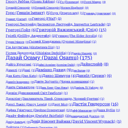
Глоссу Раббан (Glossu Rabban)
(1)
Го (Покемон)
(0)
Голлі Манро
(0)
Горацій Слизоріг
(0)
Горацій Слизоріг (Horace Slughorn)
(0)
Горо (Ґеншін Імпакт)
(5)
Гоук (Dragon age)
(1)
Гравець (гравчиня)
(0)
Грегорі (FNaF)
(2)
Гранат (Garnet)
(0)
Грегорі Лестрейд (Інспектор Лестрейд, Inspector Lestrade)
(2)
Григорій Важинський (Слід)
(15)
Грегорі Ґойл
(6)
Грілбі (Grillby, Андертейл)
(2)
Гунмар (The Elder Scrolls)
(1)
Гьомей Хімеджима (Gyomei Himejima)
(1)
Гурен Ічіносе
(0)
Гін Акутаґава (Akutagawa Gin)
(1)
Гіслен Дедорудія (Ghislaine Dedoldia)
(1)
Дааріо Нахаріс
(0)
Дазай Осаму (Dazai Osamu)
(175)
Дайнслейф
(8)
Дайго Курогамі
(1)
Дайкі Аоміне (Aomine Daiki)
(0)
Даміано Давид
(9)
Дамелі
(1)
Дамі
(1)
Дан Балан
(0)
Даниїл (Сирин)
(6)
Данзо Шимура
(4)
Дан Като (Dan Katо)
(1)
Данте Зоґратіс (Чорна конюшина)
(1)
Даниїл Іващенко
(0)
Данте Сальваторе
(1)
Дань Хенг (Dan Heng)
(0)
Даніель Лі Уайлдс
(0)
Дарвін (Дивовижний Світ Гамбола)
(1)
Дарклінг (Заклинатель Тіней, Олександр, Чорний Єретик)
(1)
Дастін Гендерсон
(16)
Дарсі Льюіс (Darcy Lewis)
(1)
Дарт Мол
(1)
Дафна Ґрінґрасс (Daphne Greengrass)
(1)
Даша Кубік
(1)
Дафф Маккаган
(0)
Двайт Фейрфілд (Dwight Fairfield)
(2)
Дванадцятий Доктор
(0)
Девід Вінсент Ваймак (David Vincent Wymack)
(5)
Девід Амальді
(0)
Дейдара
(1)
Дейенеріс Таргарієн
(0)