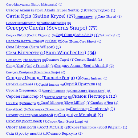
Сато Мацудзака (Satou Matsuzaka)
(0)
Сатору Акаші (Satoru Akashi, Super Sentai)
(1)
Сатору Годжо
(1)
Сатін Кріз (Satine Kryze)
(27)
Саю (Sayu)
(1)
Саша Браус
(0)
Себастьян Міхаеліс (Sebastian Michaelis)
(0)
Северус Снейп (Severus Snape)
(77)
Седі Сінк (Sadie Sink)
(1)
Седрік Діґорі (Cedric Diggory)
(0)
Сейшу Інуї
(0)
Селеста Летта Стаард
(1)
Сем
(2)
Сем (Доля: Сага Вінкс)
(0)
Сем Вілсон (Sam Wilson)
(5)
Сем Вінчестер (Sam Winchester)
(34)
Семвел Тарлі
(1)
Семен Палій
(1)
Сем Еліот (The Society)
(0)
Сенд (Сен) (Only Friends)
(1)
Сенджу Акаші (Senju Akashi)
(2)
Сенджу Хашірама (Hashirama Senju)
(0)
Сенджу Цунаде (Tsunade Senju)
(9)
Сенку Ішігамі
(0)
Сергій Притула
(4)
Серана (Serana)
(1)
Сергій Іванов
(0)
Сергій Стерненко
(1)
Сергій Чирков
(0)
Серо Ханта (Hanta Sero)
(0)
Симон Петлюра
(12)
Серсея Ланістер
(4)
Сестра Беатріс
(0)
Скай Міллер (Skye Miller)
(1)
Скайлор Чен
(1)
Син Цю
(0)
Синьора
(0)
Сквізґаар Сквіґельф
(3)
Скар (Scar)
(0)
Скарамуча (Scaramuccia)
(0)
Скорпіус Мелфой
(9)
Скорпіус Гіперіон Малфой
(1)
Скот Рід (Scott Reed)
(1)
Скотт Ленг (Scott Lang)
(0)
Скотт МакКолл (Scott McCall)
(3)
Скотт Пілігрим (Scott Pilgrim)
(1)
Скід (Spooky month)
(1)
Славко Беркута
(2)