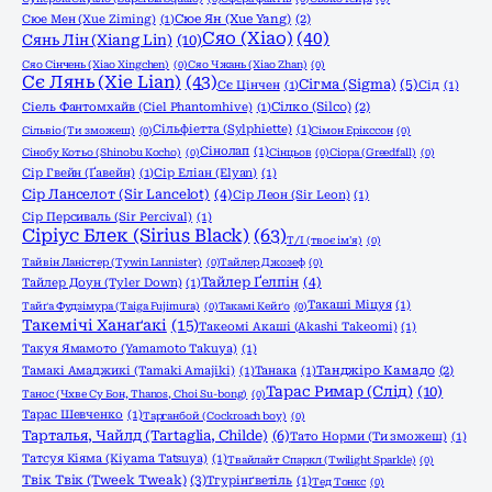
Сюе Мен (Xue Ziming)
(1)
Сюе Ян (Xue Yang)
(2)
Сяо (Xiao)
(40)
Сянь Лін (Xiang Lin)
(10)
Сяо Сінчень (Xiao Xingchen)
(0)
Сяо Чжань (Xiao Zhan)
(0)
Сє Лянь (Xie Lian)
(43)
Сігма (Sigma)
(5)
Сє Цінчен
(1)
Сід
(1)
Сіель Фантомхайв (Ciel Phantomhive)
(1)
Сілко (Silco)
(2)
Сільфіетта (Sylphiette)
(1)
Сільвіо (Ти зможеш)
(0)
Сімон Ерікссон
(0)
Сінолап
(1)
Сінобу Котьо (Shinobu Kocho)
(0)
Сінцьов
(0)
Сіора (Greedfall)
(0)
Сір Гвейн (Ґавейн)
(1)
Сір Еліан (Elyan)
(1)
Сір Ланселот (Sir Lancelot)
(4)
Сір Леон (Sir Leon)
(1)
Сір Персиваль (Sir Percival)
(1)
Сіріус Блек (Sirius Black)
(63)
Т/І (твоє ім'я)
(0)
Тайвін Ланістер (Tywin Lannister)
(0)
Тайлер Джозеф
(0)
Тайлер Ґелпін
(4)
Тайлер Доун (Tyler Down)
(1)
Такаші Міцуя
(1)
Тайґа Фудзімура (Taiga Fujimura)
(0)
Такамі Кейґо
(0)
Такемічі Ханаґакі
(15)
Такеомі Акаші (Akashi Takeomi)
(1)
Такуя Ямамото (Yamamoto Takuya)
(1)
Тамакі Амаджикі (Tamaki Amajiki)
(1)
Танака
(1)
Танджіро Камадо
(2)
Тарас Римар (Слід)
(10)
Танос (Чхве Су Бон, Thanos, Choi Su-bong)
(0)
Тарас Шевченко
(1)
Тарганбой (Cockroach boy)
(0)
Тарталья, Чайлд (Tartaglia, Childe)
(6)
Тато Норми (Ти зможеш)
(1)
Татсуя Кіяма (Kiyama Tatsuya)
(1)
Твайлайт Спаркл (Twilight Sparkle)
(0)
Твік Твік (Tweek Tweak)
(3)
Тгурінґветіль
(1)
Тед Тонкс
(0)