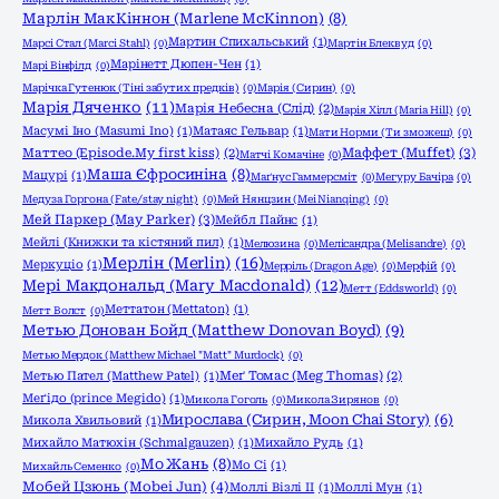
Марлін МакКіннон (Marlene McKinnon)
(8)
Мартин Спихальський
(1)
Марсі Стал (Marci Stahl)
(0)
Мартін Блеквуд
(0)
Марінетт Дюпен-Чен
(1)
Марі Вінфілд
(0)
Марічка Гутенюк (Тіні забутих предків)
(0)
Марія (Сирин)
(0)
Марія Дяченко
(11)
Марія Небесна (Слід)
(2)
Марія Хілл (Maria Hill)
(0)
Масумі Іно (Masumi Ino)
(1)
Матаяс Гельвар
(1)
Мати Норми (Ти зможеш)
(0)
Маффет (Muffet)
(3)
Маттео (Episode.My first kiss)
(2)
Матчі Комачіне
(0)
Маша Єфросиніна
(8)
Мацурі
(1)
Маґнус Гаммерсміт
(0)
Мегуру Бачіра
(0)
Медуза Горгона (Fate/stay night)
(0)
Мей Нянцзин (Mei Nianqing)
(0)
Мей Паркер (May Parker)
(3)
Мейбл Пайнс
(1)
Мейлі (Книжки та кістяний пил)
(1)
Мелюзина
(0)
Мелісандра (Melisandre)
(0)
Мерлін (Merlin)
(16)
Меркуціо
(1)
Мерріль (Dragon Age)
(0)
Мерфій
(0)
Мері Макдональд (Mary Macdonald)
(12)
Метт (Eddsworld)
(0)
Меттатон (Mettaton)
(1)
Метт Волст
(0)
Метью Донован Бойд (Matthew Donovan Boyd)
(9)
Метью Мердок (Matthew Michael "Matt" Murdock)
(0)
Метью Пател (Matthew Patel)
(1)
Меґ Томас (Meg Thomas)
(2)
Меґідо (prince Megido)
(1)
Микола Гоголь
(0)
Микола Зирянов
(0)
Мирослава (Сирин, Moon Chai Story)
(6)
Микола Хвильовий
(1)
Михайло Матюхін (Schmalgauzen)
(1)
Михайло Рудь
(1)
Мо Жань
(8)
Мо Сі
(1)
Михайль Семенко
(0)
Мобей Цзюнь (Mobei Jun)
(4)
Моллі Візлі ІІ
(1)
Моллі Мун
(1)