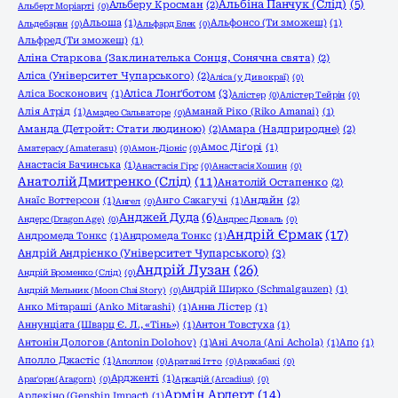
Альбіна Панчук (Слід)
(5)
Альберу Кросман
(2)
Альберт Моріарті
(0)
Альоша
(1)
Альфонсо (Ти зможеш)
(1)
Альдебаран
(0)
Альфард Блек
(0)
Альфред (Ти зможеш)
(1)
Аліна Старкова (Заклинателька Сонця, Сонячна свята)
(2)
Аліса (Університет Чупарського)
(2)
Аліса (у Дивокраї)
(0)
Аліса Лонґботом
(3)
Аліса Босконович
(1)
Алістер
(0)
Алістер Тейрін
(0)
Алія Атрід
(1)
Аманай Ріко (Riko Amanai)
(1)
Амадео Сальваторе
(0)
Аманда (Детройт: Стати людиною)
(2)
Амара (Надприродне)
(2)
Амос Діґорі
(1)
Аматерасу (Amaterasu)
(0)
Амон-Діоніс
(0)
Анастасія Бачинська
(1)
Анастасія Гірс
(0)
Анастасія Хошин
(0)
Анатолій Дмитренко (Слід)
(11)
Анатолій Остапенко
(2)
Анаїс Воттерсон
(1)
Анго Сакагучі
(1)
Андайн
(2)
Ангел
(0)
Анджей Дуда
(6)
Андерс (Dragon Age)
(0)
Андрес Дюваль
(0)
Андрій Єрмак
(17)
Андромеда Тонкс
(1)
Андромеда Тонкс
(1)
Андрій Андрієнко (Університет Чупарського)
(3)
Андрій Лузан
(26)
Андрій Броменко (Слід)
(0)
Андрій Ширко (Schmalgauzen)
(1)
Андрій Мельник (Moon Chai Story)
(0)
Анко Мітараші (Anko Mitarashi)
(1)
Анна Лістер
(1)
Аннунціата (Шварц Є. Л., «Тінь»)
(1)
Антон Товстуха
(1)
Антонін Дологов (Antonin Dolohov)
(1)
Ані Ачола (Ani Achola)
(1)
Апо
(1)
Аполло Джастіс
(1)
Аполлон
(0)
Аратакі Ітто
(0)
Арахабакі
(0)
Ардженті
(1)
Араґорн (Aragorn)
(0)
Аркадій (Arcadius)
(0)
Армін Арлерт
(14)
Арлекіно (Genshin Impact)
(1)