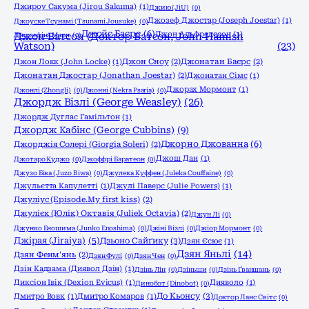
Джироу Сакума (Jirou Sakuma)
(1)
Джию (JiU)
(0)
Джозеф Джостар (Joseph Joestar)
(1)
Джоyске Тсунамі (Tsunami Jousuke)
(0)
Джойс Баєрс
(6)
Джон Альфредссон
(1)
Джозефіна Марч
Джон Ватсон (Доктор Ватсон, John Hamish
(0)
Watson)
(23)
Джон Локк (John Locke)
(1)
Джон Сноу
(2)
Джонатан Баєрс
(2)
Джонатан Джостар (Jonathan Joestar)
(2)
Джонатан Сімс
(1)
Джорах Мормонт
(1)
Джонлі (Zhongli)
(0)
Джонні (Nekra Psaria)
(0)
Джордж Візлі (George Weasley)
(26)
Джордж Дуглас Гамільтон
(1)
Джордж Кабінс (George Cubbins)
(9)
Джорно Джованна
(6)
Джорджія Солері (Giorgia Soleri)
(2)
Джош Дан
(1)
Джотаро Куджо
(0)
Джоффрі Баратеон
(0)
Джузо Біва (Juzo Biwa)
(0)
Джулека Куффен (Juleka Couffaine)
(0)
Джульєтта Капулетті
(1)
Джулі Паверс (Julie Powers)
(1)
Джуліус (Episode.My first kiss)
(2)
Джулієк (Юлік) Октавія (Juliek Octavia)
(2)
Джун Лі
(0)
Джунко Еношима (Junko Enoshima)
(0)
Джіні Візлі
(0)
Джіор Мормонт
(0)
Джірая (Jiraiya)
(5)
Дзьоно Сайґику
(3)
Дзян Єсює
(1)
Дзян Яньлі
(14)
Дзян Фенм'янь
(2)
Дзян Фулі
(0)
Дзян Чен
(0)
Дзін Кадзама (Диявол Дзін)
(1)
Дзінь Лін
(0)
Дзіньши
(0)
Дзінь Ґваншань
(0)
Диксіон Івік (Dexion Evicus)
(1)
Дияволо
(1)
Динобот (Dinobot)
(0)
До Кьонсу
(3)
Дмитро Вовк
(1)
Дмитро Комаров
(1)
Доктор Ланс Світс
(0)