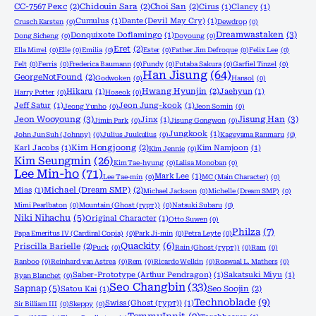
CC-7567 Рекс
(2)
Chidouin Sara
(2)
Choi San
(2)
Cirus
(1)
Clancy
(1)
Cumulus
(1)
Dante (Devil May Cry)
(1)
Crusch Karsten
(0)
Dewdrop
(0)
Dreamwastaken
(3)
Donquixote Doflamingo
(1)
Dong Sicheng
(0)
Doyoung
(0)
Eret
(2)
Ella Mirrel
(0)
Elle
(0)
Emilia
(0)
Ester
(0)
Father Jim Defroque
(0)
Felix Lee
(0)
Felt
(0)
Ferris
(0)
Frederica Baumann
(0)
Fundy
(0)
Futaba Sakura
(0)
Garfiel Tinzel
(0)
Han Jisung
(64)
GeorgeNotFound
(2)
Godwoken
(0)
Hansol
(0)
Hikaru
(1)
Hwang Hyunjin
(2)
Jaehyun
(1)
Harry Potter
(0)
Hoseok
(0)
Jeff Satur
(1)
Jeon Jung-kook
(1)
Jeong Yunho
(0)
Jeon Somin
(0)
Jeon Wooyoung
(3)
Jisung Han
(3)
Jinx
(1)
Jimin Park
(0)
Jisung Gongwon
(0)
Jungkook
(1)
John Jun Suh (Johnny)
(0)
Julius Juukulius
(0)
Kageyama Ranmaru
(0)
Karl Jacobs
(1)
Kim Hongjoong
(2)
Kim Namjoon
(1)
Kim Jennie
(0)
Kim Seungmin
(26)
Kim Tae-hyung
(0)
Lalisa Monoban
(0)
Lee Min-ho
(71)
Mark Lee
(1)
Lee Tae-min
(0)
MC (Main Character)
(0)
Mias
(1)
Michael (Dream SMP)
(2)
Michael Jackson
(0)
Michelle (Dream SMP)
(0)
Mimi Pearlbaton
(0)
Mountain (Ghost (гурт))
(0)
Natsuki Subaru
(0)
Niki Nihachu
(5)
Original Character
(1)
Otto Suwen
(0)
Philza
(7)
Papa Emeritus IV (Cardinal Copia)
(0)
Park Ji-min
(0)
Petra Leyte
(0)
Quackity
(6)
Priscilla Barielle
(2)
Puck
(0)
Rain (Ghost (гурт))
(0)
Ram
(0)
Ranboo
(0)
Reinhard van Astrea
(0)
Rem
(0)
Ricardo Welkin
(0)
Roswaal L. Mathers
(0)
Saber-Prototype (Arthur Pendragon)
(1)
Sakatsuki Miyu
(1)
Ryan Blanchet
(0)
Seo Changbin
(33)
Sapnap
(5)
Satou Kai
(1)
Seo Soojin
(2)
Technoblade
(9)
Swiss (Ghost (гурт))
(1)
Sir Billiam III
(0)
Skeppy
(0)