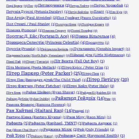
Петлюрченки
(2)
Петро Чорнобай
(1)
Пері Браун
(0)
Пес
(0)
Петра Лейте
(0)
Петунія Дурслі (Petunia Dursley)
(1)
Плагг
(1)
Петір Бейліш
(0)
Пло Кун
(0)
Пол Атрід (Paul Atreides)
(2)
Пол Грейрат (Pauro Gureiratto)
(1)
Пол Стенлі / Paul Stanley
(1)
Поллукс Блек
(0)
Полідор Кравч
(0)
Помона (Pomona)
(1)
Помона Спраут
(0)
Поппі Помфрі
(0)
Портгас Д. Ейс (Portgas D. Ace)
(6)
Принц Вільгельм
(4)
Принцеса Селестія (Princess Celestia)
(4)
Прошутто
(1)
Пруссія (Prussia)
(1)
Пульчинело (Genshin Impact)
(1)
Прісцилла Баріель
(0)
Піймані діти (Little Nightmares)
(1)
Південна Італія (North Italy, Veneziano)
(0)
Піт Вентц (Fall Out Boy)
(3)
Пінкі Пай
(0)
Пірат (Terraria)
(0)
Піта Мелларк (Peeta Mellark)
(1)
Пітер Крісс / Peter Criss
(1)
Пітер Паркер (Peter Parker)
(25)
Пітер Пен
(1)
Пітер Петіґру
(20)
Пітер Пен (Викрадач дітей/The Child Thief)
(1)
Пітер Флетчер (Peter Fletcher)
(2)
Пітер Хейл (Peter Hale)
(2)
Райан Шейвер (Ryan Shaver)
(1)
Пітч Блек
(0)
Райден Еі (Raiden Ei)
(0)
Райнгард Гейдріх
(14)
Райкер Дублін (Ryker Dublin)
(0)
Рам
(0)
Рамона Флаверс (Ramona Flowers)
(1)
Ран Хайтані (Haitani Ran)
(14)
Рандві
(1)
Рантаро Кіяма (Rantaro Kiyama)
(1)
Раон Міру (Raon Miru)
(1)
Рафаель
(5)
Рафаель (Raphael, TMNT)
(3)
Рафаель Андрюк
(1)
Реджина Міллс
(2)
Рей (Only Friends)
(1)
Рая (Moon Chai Story)
(0)
Рей Торо
(7)
Реймонд Сміт (Raymond Smith)
(3)
Рейзор (Razor)
(0)