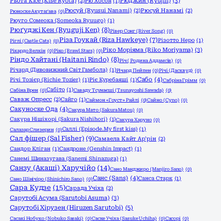
Рюджин (Ryujin)
(3)
Рьота Кісе (Kise Ryota)
(2)
Рю Хосон
(1)
Рюсуй (Ryusui Nanami)
(2)
Рюсуй Нанамі
(2)
Рюноске Акутаґава
(0)
Рюуго Сомеока (Someoka Ryuugo)
(1)
Рюґуджі Кен (Ryuguji Ken)
(8)
Рівер Сонг (River Song)
(0)
Різа Гоукай (Riza Hawkeye)
(7)
Різотто Неро
(1)
Ріглі (Castle Cats)
(0)
Ріко Моріяма (Riko Moriyama)
(3)
Рікардо Велкін
(0)
Ріко (Brawl Stars)
(0)
Ріндо Хайтані (Haitani Rindo)
(8)
Річ ( Родина Аддамсів)
(0)
Річард (Дивовижний Світ Гамбола)
(1)
Річард Пейпен
(0)
Річі (Дасквуд)
(0)
Сабо
(4)
Річі Тозієр (Richie Tozier)
(1)
Ріє Куребаяші
(1)
Сабріна Грімм
(0)
Сабіто
(1)
Сабіна Врен
(0)
Саваду Тсунаєші (Tsunayoshi Sawada)
(0)
Саваж Опресс
(2)
Сайго
(1)
Саймон «Гоуст» Райлі
(0)
Сайно (Cyno)
(0)
Сакуноске Ода
(4)
Сакура Мато (Sakura Matou)
(0)
Сакура Нішіхорі (Sakura Nishihori)
(1)
Сакура Харуно
(0)
Саллі (Episode.My first kiss)
(1)
Салазар Слизерин
(0)
Сал фішер (Sal Fisher)
(9)
Самаела Кайт Ар'рін
(2)
Сандор Кліган
(1)
Сандроне (Genshin Impact)
(1)
Санемі Шиназугава (Sanemi Shinazuga)
(1)
Санзу (Акаші) Харучійо
(14)
Сано Манджиро (Manjiro Sano)
(0)
Санс (Sans)
(4)
Санса Старк
(1)
Сано Шінічіро (Shinichiro Sano)
(0)
Сара Кудзе
(15)
Сарада Учіха
(2)
Сарутобі Асума (Sarutobi Asuma)
(3)
Сарутобі Хірузен (Hiruzen Sarutobi)
(5)
Сасакі Нобуко (Nobuko Sasaki)
(0)
Саске Учіха (Sasuke Uchiha)
(0)
Сасорі
(0)