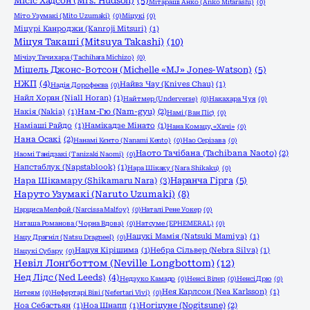
Місіс Хадсон (Mrs. Hudson)
(5)
Мітараші Анко (Anko Mitarashi)
(0)
Міто Узумакі (Mito Uzumaki)
(0)
Міцукі
(0)
Міцурі Канроджи (Kanroji Mitsuri)
(1)
Міцуя Такаші (Mitsuya Takashi)
(10)
Мічізу Тачихара (Tachihara Michizo)
(0)
Мішель Джонс-Вотсон (Michelle «MJ» Jones-Watson)
(5)
НЖП
(4)
Найвз Чау (Knives Chau)
(1)
Надія Дорофеєва
(0)
Найл Хоран (Niall Horan)
(1)
Найтмер (Underverse)
(0)
Накахара Чуя
(0)
Накія (Nakia)
(1)
Нам-Гю (Nam-gyu)
(2)
Намі (Ван Піс)
(0)
Наміаші Райдо
(1)
Намікадзе Мінато
(1)
Нана Комацу, «Хачі»
(0)
Нана Осакі
(2)
Нанамі Кєнто (Nanami Kento)
(0)
Нао Серізава
(0)
Наото Тачібана (Tachibana Naoto)
(2)
Наомі Танідзакі (Tanizaki Naomi)
(0)
Напстаблук (Napstablook)
(1)
Нара Шікаку (Nara Shikaku)
(0)
Нара Шікамару (Shikamaru Nara)
(3)
Наранча Гірга
(5)
Наруто Узумакі (Naruto Uzumaki)
(8)
Нарциса Мелфой (Narcissa Malfoy)
(0)
Наталі Рене Уокер
(0)
Наташа Романова (Чорна Вдова)
(0)
Натсуме (EPHEMERAL)
(0)
Нацукі Мамія (Natsuki Mamiya)
(1)
Нацу Драгніл (Natsu Dragneel)
(0)
Нацуя Кірішима
(1)
Небра Сільвер (Nebra Silva)
(1)
Нацукі Субару
(0)
Невіл Лонґботтом (Neville Longbottom)
(12)
Нед Лідс (Ned Leeds)
(4)
Недзуко Камадо
(0)
Ненсі Вілер
(0)
Ненсі Дрю
(0)
Нея Карлсон (Nea Karlsson)
(1)
Нетеям
(0)
Нефертарі Віві (Nefertari Vivi)
(0)
Ноа Себастьян
(1)
Ноа Шнапп
(1)
Ногіцуне (Nogitsune)
(2)