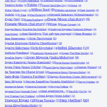
TommyInnit
(9)
Torchbearer
(1)
Ten (NCT)
(0)
Tivey Pearlbaton
(0)
Tubbo
(7)
Tsukiru Yodzu
(1)
Vergil (Devil May Cry)
(0)
Victor
(0)
Wilbur Soot
(8)
Water (Ghost (гурт)
(0)
Wilhelm van Astrea
(0)
Yang Jeongin
(0)
Yoshiki
(1)
Євгеній Запояско (Schmalgauzen)
(1)
Є Лань
(0)
Єва Поластрі
(0)
Єрем (Moon chai story)
(9)
Єджі (Yeji)
(3)
Єлена Ломбарді
(0)
Єремія (Moon chai story)
(9)
Єсен
(2)
Єсен (Сирин)
(0)
Єхидна Наклз (Knuckles the Echidna)
(0)
Івайзумі Хаджіме (Iwaizumi Hajime)
(0)
Іван Палійчук (Тіні забутих предків)
(1)
Іван Франко
(1)
Іван Ноірет
(0)
Ігор Ласточкін
(3)
Іван Яненченко
(1)
Ідалін Клаторн (Edalyn Clawthorne)
(3)
Іейрі Шьооко
(13)
Іджічі Кійотака (Ijichi Kiyotaka)
(4)
Ізабела (Рівейнка)
(1)
Ізабелла (Dragon Age)
(0)
Ізран (The Elder Scrolls)
(0)
Ізуку Мідорія (Izuku Midoriya)
(6)
Ізраїль Гендс
(1)
Ізумо Камізукі (Izumo Kamizuki)
(2)
Ізумі Кьока (Izumi Kyoka)
(0)
Ізуна Учіха (Izuna Uchiha)
(2)
Ілмаре (Ilmare)
(1)
Ікарі Сіндзі (Shinji Ikari)
(0)
Ім Чангюн (Im Chang-kyun)
(2)
Імператор Белос (Emperor Belos)
(0)
Імір Фріц (Yumiru Furittsu)
(5)
Індро (Kingdom Come: Deliverance)
(1)
Інко Мідорія
(1)
Іноске Хашибіра (Inosuke Hashibira)
(1)
Іноуе Оріхіме
(0)
Інспектор Барнс
(0)
Інтегра Геллсінґ
(0)
Інузука Тейваз
(0)
Інші крипіпасти...
(1)
Інумакі Тоге (Inumaki Toge)
(0)
Інь Юй (Yin Yu)
(0)
Ірен Адлер (Irene Adler)
(1)
Іорі Утахіме (Iori Utahime)
(0)
Ітадорі Юджі
(18)
Ітер (Aether)
(20)
Ітан Торкіо
(7)
Іцука Шідо(Itsuka Shido)
(1)