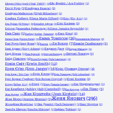
Ейс Фрейлі / Ace Frehley
(1)
Ейпріл О'Ніл (April O'Neil, TMNT)
(0)
Ексл Роуз
(3)
Елайджа Камскі
(2)
Елайджа Майклсон (Elijah Mikaelson)
(1)
Елейна Ґілберт (Elena Marie Gilbert)
(2)
Ело (Elo, 8:11)
(1)
Еліс Каллен
(2)
Ель Прімо (El Primo)
(0)
Елізабет Афтон
(0)
Елісон Джамайка Рейнольдс (Allison Jamaica Reynolds)
(1)
Ема Сано
(5)
Емз (Emz)
(2)
Ембер (Amber, Ґеншин)
(0)
Емма Томпсон
(26)
Емма Свон (Emma Swan)
(0)
Емманюель Макрон
(0)
Ен Вокер
(7)
Емі Роуз (Amy Rose)
(3)
Енакін Скайвокер
(5)
Емілія
(0)
Енві Адамс (Envy Adams)
(1)
Енджел Даст
(2)
Ендрю Міньярд
(0)
Ентоні Локвуд
(3)
Енді Бірсак
(1)
Енн Бунчой
(0)
Ентоні Балерді
(0)
Енід Сінклер
(4)
Еола Лоуренс (Eula Lawrence)
(0)
Ервін Сміт (Erwin Smith)
(12)
Ерен Єґер (Eren Jaeger)
(16)
Ерік (Привид Опери)
(4)
Ерік Клозе
(2)
Ерік Карр / Eric Carr
(0)
Ерік Леншерр (Erik Lehnsherr)
(0)
Еріс Бореас Грейрат (Eris Boreas Greyrat)
(1)
Есмі Каллен
(2)
Етарі
(1)
Еш (Надприродне)
(1)
Естер (Esther, 8:11)
(0)
Етер (Ґеншін Імпакт)
(0)
Еш Кембелл (Ashley (Ash) Campbell)
(3)
Еш Лінкс
(5)
Еш Кетчум
(0)
Жан Кірштейн (Jean Kirstein)
(14)
Жак Ноірет
(0)
Женя Янович
(296)
Жан Моро (Jeanne Moreau)
(3)
Жозефіна Монтільє
(1)
Зак Демпсі (Zach Dempsey)
(1)
Закс Нортон
(1)
Заноба Широн (Zanoba Shirone)
(1)
Зафіна (Tekken)
(1)