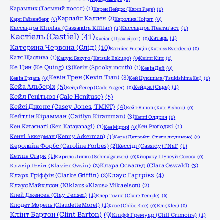
Карамлик (Таємний посол)
(1)
Карен Пейдж (Karen Page)
(0)
Карлайл Каллен
(2)
Карл Гайзенберг
(0)
Кароліна Ноірет
(0)
Кассандра Кілліан (Cassandra Killian)
(1)
Кассандра Пентаґаст
(1)
Кастіель (Castiel)
(41)
Катара
(1)
Касіан (Прах зірок)
(0)
Катерина Червона (Слід)
(10)
Катнісс Евердін (Katniss Everdeen)
(0)
Катя Щаслива
(1)
Кацукі Бакуго (Katsuki Bakugo)
(0)
Квілл Кіпс
(0)
Ке Цин (Ke Quing)
(3)
Кевін (Spooky month)
(1)
Кевін Дей
(0)
Кевін Трен (Kevin Tran)
(3)
Кевін Ердаль
(0)
Кей Цукішіма (Tsukishima Kei)
(0)
Кейа Альберіх
(5)
Кейдж (Cage)
(1)
Кейд Йегер (Cade Yeager)
(0)
Кейл Генітьюз (Cale Henituse)
(5)
Кейсі Джонс (Casey Jones, TMNT)
(4)
Кейт Бішоп (Kate Bishop)
(0)
Кейтлін Кірамман (Caitlyn Kiramman)
(3)
Келлі Олдрич
(0)
Кен Катаянаґі (Ken Katayanagi)
(1)
Кен Рюґоджі
(1)
Кен Мідорі
(0)
Кенні Аккерман (Kenny Ackerman)
(1)
Кера (Детройт: Стати людиною)
(0)
Керолайн Форбс (Caroline Forbes)
(2)
Кессіді (Cassidy) FNaF
(1)
Кетлін Старк
(1)
Кирило Липко (Schmalgauzen)
(0)
Кйораку Шунсуй Созоса
(0)
Клара Освальд (Clara Oswald)
(3)
Клавір Гевін (Klavier Gavin)
(2)
Клаус Гарґрівз
(4)
Кларк Гріффін (Clarke Griffin)
(2)
Клаус Майклсон (Niklaus «Klaus» Mikaelson)
(2)
Клей Дженсен (Clay Jensen)
(1)
Клер Темпл (Claire Temple)
(0)
Клодет Морель (Claudette Morel)
(1)
Клое (Chlöe Rice)
(0)
Клі (Klee)
(0)
Клінт Бартон (Clint Barton)
(9)
Кліфф Гремуар (Cliff Grimoire)
(1)