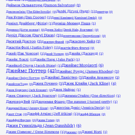
Деймон Сальваторе (Damon Salvatore)
(2)
Делфі Діґорі (Редл)
(1)
Дексион Івік (The Elder Scrolls)
(0)
Деметра
(0)
Ден Купер (Dan Cooper)
(1)
Денкі Камінарі (Kaminari Denki)
(0)
Деніел Драйберг (Філін)
(1)
Дервіш-Мехмед Паша
(1)
Деревко (Коти-вояки)
(0)
Дерек Хейл (Derek Hale, Вовченя)
(0)
Деріл Діксон (Daryl Dixon)
(3)
Десептикони (Decepticons)
(0)
Десятий Доктор
(2)
Джаспер Хейл
(2)
Джаспер Фахей
(0)
Джастін Фолі (Justin Foley)
(1)
Джастін Фінч-Флечлі
(0)
Джей (Пак Чонсон)
(1)
Джейк (Дасквуд)
(1)
Джей Уолкер
(0)
Джейк Локлі
(1)
Джейк Парк (Jake Park)
(1)
Джеймс Моріарті
(6)
Джейкоб Стоун (Jacob Stone)
(1)
Джеймс Поттер
(42)
Джеймс Роудс (James Rhodes)
(3)
Джеймі Ланістер
(3)
Джейн Аркенсоу
(2)
Джеймс Сіріус Поттер
(0)
Джек Гочнер
(3)
Джек Кляйн (Jack Kline)
(4)
Джейсон Тодд
(0)
Джек Найрас
(1)
Джек Краузер (Jack Krauser)
(0)
Джек Спарроу (Jack Sparrow)
(1)
Джемма Стайлс (One direction)
(1)
Джерард Вей
(2)
Джеремая Фішер (The summer I turned pretty)
(1)
Джессіка Девіс (Jessica Davis)
(1)
Джеремі Нокс (Jeremy Knox)
(0)
Джефф Аткінс (Jeff Atkins)
(1)
Джет Стар
(0)
Джефф Вбивця
(0)
Джеффрі Фаулер
(0)
Джим Гопер
(0)
Джин Гуннхільдр (Jean Gunnhildr)
(6)
Джин Сіммонс / Gene Simmons
(1)
Джині Візлі
(1)
Джинкс
(0)