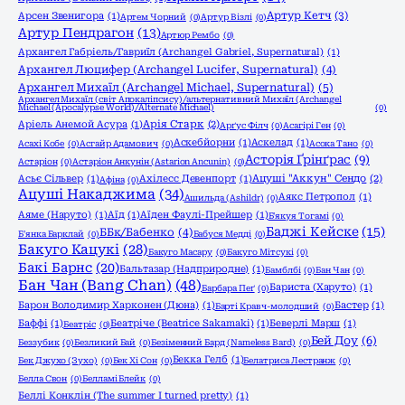
Артур Кетч
(3)
Арсен Звенигора
(1)
Артем Чорний
(0)
Артур Візлі
(0)
Артур Пендрагон
(13)
Артюр Рембо
(0)
Архангел Габріель/Гавриїл (Archangel Gabriel, Supernatural)
(1)
Архангел Люцифер (Archangel Lucifer, Supernatural)
(4)
Архангел Михаїл (Archangel Michael, Supernatural)
(5)
Архангел Михаїл (світ Апокаліпсису)/альтернативний Михаїл (Archangel
Michael (Apocalypse World)/Alternate Michael)
(0)
Аріель Анемой Асура
(1)
Арія Старк
(2)
Арґус Філч
(0)
Асагірі Ген
(0)
Аскебйорни
(1)
Аскелад
(1)
Асахі Кобе
(0)
Асгайр Адамович
(0)
Асока Тано
(0)
Асторія Ґрінґрас
(9)
Астаріон
(0)
Астаріон Анкунін (Astarion Ancunin)
(0)
Асьє Сільвер
(1)
Ахілесс Девенпорт
(1)
Ацуші "Аккун" Сендо
(2)
Афіна
(0)
Ацуші Накаджима
(34)
Аякс Петропол
(1)
Ашильда (Ashildr)
(0)
Аяме (Наруто)
(1)
Аїд
(1)
Аїден Фаулі-Прейшер
(1)
Б'якуя Тогамі
(0)
Баджі Кейске
(15)
ББк/Бабенко
(4)
Б'янка Барклай
(0)
Бабуся Медді
(0)
Бакуго Кацукі
(28)
Бакуго Масару
(0)
Бакуго Мітсукі
(0)
Бакі Барнс
(20)
Бальтазар (Надприродне)
(1)
Бамблбі
(0)
Бан Чан
(0)
Бан Чан (Bang Chan)
(48)
Бариста (Харуто)
(1)
Барбара Пеґ
(0)
Барон Володимир Харконен (Дюна)
(1)
Бастер
(1)
Барті Кравч-молодший
(0)
Баффі
(1)
Беатріче (Beatrice Sakamaki)
(1)
Беверлі Марш
(1)
Беатріс
(0)
Бей Доу
(6)
Беззубик
(0)
Безликий Бай
(0)
Безіменний Бард (Nameless Bard)
(0)
Бекка Гелб
(1)
Бек Джухо (Зухо)
(0)
Бек Хі Сон
(0)
Белатриса Лестранж
(0)
Белла Свон
(0)
Белламі Блейк
(0)
Беллі Конклін (The summer I turned pretty)
(1)