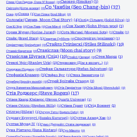
Смокер (Smoker)
(3)
Слеш (Сол Гадсон, Guns N' Roses)
(0)
Со Чанбін (Seo Chang-bin)
(37)
Снігозір (Коти-вояки)
(0)
Сокка
(1)
Сова
(0)
Сол Сілва (Soul Silva)
(0)
Соломія (Сирин, Moon Chai Story)
(4)
Солід Сільвер (Solid Silva)
(1)
Сон Хьону (Sohn Hyun-woo)
(3)
Сон Кі Хун
(0)
Сон Лань
(0)
Сон Мін-гі
(0)
Сорин Журар (Sorine Jurard)
(1)
Сота Моґамі (Mogami Sota)
(1)
Спайк
(1)
Спайк (Brawl Stars)
(1)
Спостерігач (архівник)
(1)
Спартак Суббота
(0)
Стайлз Стілінскі (Stiles Stilinski)
(10)
Спрінгтрап (Springtrap)
(0)
Станіслав (Moon chai story)
(9)
Станніс Баратеон
(0)
Станіслав Шугаєв (Слід)
(10)
Стен Марш
(3)
Стейсі (Сирин)
(0)
Стенлі Уріс (Stanley Uris)
(2)
Стервожер (Дім в якому…)
(1)
Стефан Сальваторе (Stefan Salvatore)
(2)
Стерджис Подмор
(0)
Стефанія Крамер
(3)
Стефко Вус
(1)
Стеха Звенигора
(1)
Стрей Брітейн Стаард
(2)
Стребер (Spooky month)
(0)
Струк Валентин Миколайович
(0)
Стів Гаррінґтон
(0)
Стів Ейокі (Steve Aoki)
(0)
Стів Роджерс (Steve Rogers)
(17)
Стівен Кварц Юніверс (Steven Quartz Universe)
(1)
Стівен Стіллз (Stephen Stills)
(1)
Стівен Ґрант
(1)
Стід Боннет
(2)
Стілгар (Stilgar)
(1)
Сугуру Гето (Suguru Geto)
(0)
Судзаку Куруругі (Suzaku Kururugi)
(1)
Султан Ахмед Хан
(1)
Султан Мурад IV
(1)
Сумо (Детройт: Стати людиною)
(0)
Суна Рінтаро (Suna Rintaro)
(2)
Суо Мікото
(0)
Супербіа Скуало (Superbia Squalo)
(0)
Сфера фактів
(0)
Сьоко Іейрі
(0)