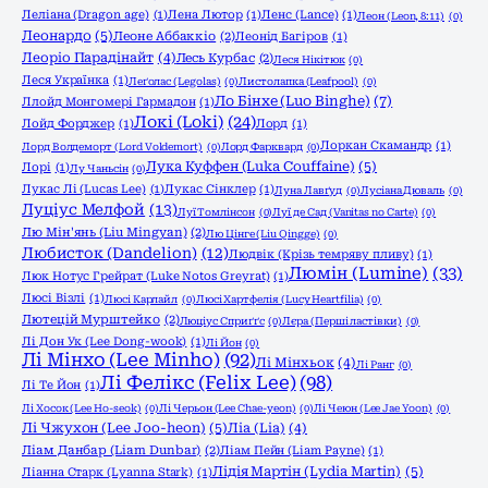
Леліана (Dragon age)
(1)
Лена Лютор
(1)
Ленс (Lance)
(1)
Леон (Leon, 8:11)
(0)
Леонардо
(5)
Леоне Аббаккіо
(2)
Леонід Багіров
(1)
Леоріо Парадінайт
(4)
Лесь Курбас
(2)
Леся Нікітюк
(0)
Леся Українка
(1)
Леґолас (Legolas)
(0)
Листолапка (Leafpool)
(0)
Ло Бінхе (Luo Binghe)
(7)
Ллойд Монгомері Гармадон
(1)
Локі (Loki)
(24)
Лойд Форджер
(1)
Лорд
(1)
Лоркан Скамандр
(1)
Лорд Волдеморт (Lord Voldemort)
(0)
Лорд Фарквард
(0)
Лука Куффен (Luka Couffaine)
(5)
Лорі
(1)
Лу Чаньсін
(0)
Лукас Лі (Lucas Lee)
(1)
Лукас Сінклер
(1)
Луна Лавґуд
(0)
Лусіана Дюваль
(0)
Луціус Мелфой
(13)
Луї Томлінсон
(0)
Луї де Сад (Vanitas no Carte)
(0)
Лю Мін'янь (Liu Mingyan)
(2)
Лю Цінге (Liu Qingge)
(0)
Любисток (Dandelion)
(12)
Людвік (Крізь темряву пливу)
(1)
Люмін (Lumine)
(33)
Люк Нотус Грейрат (Luke Notos Greyrat)
(1)
Люсі Візлі
(1)
Люсі Карлайл
(0)
Люсі Хартфелія (Lucy Heartfilia)
(0)
Лютецій Мурштейко
(2)
Люціус Сприґґс
(0)
Лєра (Перші ластівки)
(0)
Лі Дон Ук (Lee Dong-wook)
(1)
Лі Йон
(0)
Лі Мінхо (Lee Minho)
(92)
Лі Мінхьок
(4)
Лі Ранг
(0)
Лі Фелікс (Felix Lee)
(98)
Лі Те Йон
(1)
Лі Хосок (Lee Ho-seok)
(0)
Лі Черьон (Lee Chae-yeon)
(0)
Лі Чеюн (Lee Jae Yoon)
(0)
Лі Чжухон (Lee Joo-heon)
(5)
Ліа (Lia)
(4)
Ліам Данбар (Liam Dunbar)
(2)
Ліам Пейн (Liam Payne)
(1)
Лідія Мартін (Lydia Martin)
(5)
Ліанна Старк (Lyanna Stark)
(1)