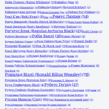
Рейн Уісперс (Raine Whispers)
(3)
Рейнбоу Деш
(2)
Рейнольд Еккард (Reynold Eckhart)
(1)
Рейндоттір (Rhinedottir)
(0)
Рейнхард ван Астрея
(2)
Рейчел Рот (Рейвен)
(1)
Рейчел Елізабет Дер
(0)
Ремус Люпин
(54)
Рекі К'ян (Reki Kyan)
(8)
Рем
(0)
Рендл Макмерфі (Randle Patrick McMurphy)
(1)
Рене Уокер (Renee Walker)
(0)
Ренлі Баратеон (Renly Baratheon)
(1)
Реттреп (Rattrap)
(1)
Реґулус Блек (Regulus Arcturus Black)
(23)
Робб Старк
(1)
Робін Баклі
(26)
Роберт Баратеон
(1)
Ровер (Rover)
(2)
Розалі Хейл
(3)
Роза Тайлер (Rose Tyler)
(1)
Роджер Тейлор (Queen)
(0)
Розарія (Rosaria)
(5)
Рок Лі (Rock Lee)
(3)
Роксана Візлі
(1)
Роксі Мігурдія (Roxy Migurdia)
(1)
Роксі Ріхтер (Roxy Richter)
(1)
Роланд Вімблдон
(1)
Рокі (Моллі Мун)
(0)
Роланд Дюпен
(0)
Роман Воїнов
(1)
Рома Руденко (Університет Чупарського)
(0)
Роман Дебрін (Schmalgauzen)
(1)
Ромео Монтеккі
(2)
Роман Щербан
(0)
Рон Візлі
(0)
Рональд Візлі (Ronald Bilius Weasley)
(78)
Ророноа Зоро (Roronoa Zoro)
(2)
Росвааль Л. Матерс
(0)
Рубеус Геґрід
(27)
Роуз Ґрейнджер-Візлі
(4)
Рудеус Грейрат (Rudeusu Gureiratto)
(1)
Рудольфус Лестранж
(0)
Рунаан
(0)
Русалонька (Рибалчина русалонька)
(0)
Русе Болтон (Roose Bolton)
(0)
Руслан Маяков (Слід)
(9)
Рута (Книжки та кістяний пил)
(1)
Рута Абрамова
(0)
Рьоомен Сукуна (Ryomen Sukuna)
(0)