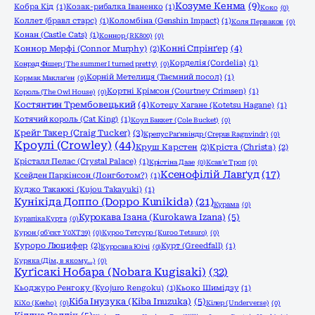
Козуме Кенма
(9)
Кобра Кід
(1)
Козак-рибалка Іваненко
(1)
Коко
(0)
Коллет (бравл старс)
(1)
Коломбіна (Genshin Impact)
(1)
Коля Перваков
(0)
Конан (Castle Cats)
(1)
Коннор (RK800)
(0)
Конні Спрінґер
(4)
Коннор Мерфі (Connor Murphy)
(2)
Корделія (Cordelia)
(1)
Конрад Фішер (The summer I turned pretty)
(0)
Корній Метелиця (Таємний посол)
(1)
Кормак Маклаґен
(0)
Кортні Крімсон (Courtney Crimsen)
(1)
Король (The Owl House)
(0)
Костянтин Трембовецький
(4)
Котецу Хагане (Kotetsu Hagane)
(1)
Котячий король (Cat King)
(1)
Коул Баккет (Cole Bucket)
(0)
Крейг Такер (Craig Tucker)
(3)
Крепус Раґнвіндр (Crepus Ragnvindr)
(0)
Кроулі (Crowley)
(44)
Круш Карстен
(2)
Кріста (Christa)
(2)
Крісталл Пелас (Crystal Palace)
(1)
Крістіна Даае
(0)
Ксав'є Троп
(0)
Ксенофілій Лавґуд
(17)
Ксейден Паркінсон (Лонгботом?)
(1)
Куджо Такаюкі (Kujou Takayuki)
(1)
Кунікіда Доппо (Doppo Kunikida)
(21)
Курама
(0)
Курокава Ізана (Kurokawa Izana)
(5)
Курапіка Курта
(0)
Курон (об'єкт Y0XT39)
(0)
Куроо Тетсуро (Kuroo Tetsuro)
(0)
Куроро Люцифер
(2)
Курт (Greedfall)
(1)
Куросава Юічі
(0)
Куряка (Дім, в якому…)
(0)
Куґісакі Нобара (Nobara Kugisaki)
(32)
Кьоджуро Ренгоку (Kyojuro Rengoku)
(1)
Кьоко Шимідзу
(1)
Кіба Інузука (Kiba Inuzuka)
(5)
КіХо (Keeho)
(0)
Кілер (Underverse)
(0)