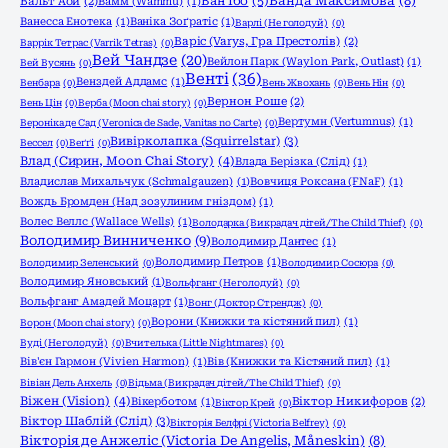
Ванда Максимова
(8)
Ван Їбо
(5)
Вальт Аой
(2)
Вамм (Wammu)
(1)
Ванесса Енотека
(1)
Ваніка Зоґратіс
(1)
Варлі (Не голодуй)
(0)
Варіс (Varys, Гра Престолів)
(2)
Варрік Тетрас (Varrik Tetras)
(0)
Вей Чандзе
(20)
Вейлон Парк (Waylon Park, Outlast)
(1)
Вей Вусянь
(0)
Венті
(36)
Венздей Аддамс
(1)
Венбара
(0)
Вень Жвохань
(0)
Вень Нін
(0)
Вернон Роше
(2)
Вень Цін
(0)
Верба (Moon chai story)
(0)
Вертумн (Vertumnus)
(1)
Вероніка де Сад (Veronica de Sade, Vanitas no Carte)
(0)
Вивірколапка (Squirrelstar)
(3)
Вессел
(0)
Веґґі
(0)
Влад (Сирин, Moon Chai Story)
(4)
Влада Берізка (Слід)
(1)
Владислав Михальчук (Schmalgauzen)
(1)
Вовчиця Роксана (FNaF)
(1)
Вождь Бромден (Над зозулиним гніздом)
(1)
Волес Веллс (Wallace Wells)
(1)
Володарка (Викрадач дітей/The Child Thief)
(0)
Володимир Винниченко
(9)
Володимир Дантес
(1)
Володимир Петров
(1)
Володимир Зеленський
(0)
Володимир Сосюра
(0)
Володимир Яновський
(1)
Вольфганг (Не голодуй)
(0)
Вольфганг Амадей Моцарт
(1)
Вонг (Доктор Стрендж)
(0)
Ворони (Книжки та кістяний пил)
(1)
Ворон (Moon chai story)
(0)
Вуді (Не голодуй)
(0)
Вчителька (Little Nightmares)
(0)
Вів'єн Гармон (Vivien Harmon)
(1)
Вів (Книжки та Кістяний пил)
(1)
Вівіан Дель Анхель
(0)
Відьма (Викрадач дітей/The Child Thief)
(0)
Віжен (Vision)
(4)
Вікерботом
(1)
Віктор Никифоров
(2)
Віктор Крей
(0)
Віктор Шаблій (Слід)
(3)
Вікторія Белфрі (Victoria Belfrey)
(0)
Вікторія де Анжеліс (Victoria De Angelis, Måneskin)
(8)