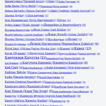
Звенигориха (Таємний посол)
(1)
Зевс
(1)
Зейн Джульєн
(0)
Зейн Малік (Zayn Malik)
(1)
Землеока (Коти-вояки)
(0)
Зенон Зоґратіс (Zenon Zogratis)
(1)
Зеніт Грейрат (Zenith Greyrat)
(1)
Златка (Адіке)
(1)
Зоя Андрюк
(1)
Зоя Назяленські (Zoya Nazyalensky)
(2)
Зуко
(1)
Йеннефер із Венґерберґу
(3)
Зуфір Хават (Thufir Hawat)
(1)
Йоел Гокка (Joel Hokka)
(1)
Йоганнес Еккерстрем
(0)
Йонас Ярлсбі (Jonas Jarlsby)
(2)
Йозеф Геббельс (Joseph Goebbels)
(0)
Йоонас Порко (Joonas Porko)
(1)
Йорвет
(1)
Йор Форджер
(0)
Йоімія Наґанохара (Naganohara Yoimiya)
(6)
Йошікі Цуджінака
(0)
Кавех
(13)
Йоічі Ісагі
(2)
К'єка Джіро (Kyoka Jiro)
(1)
Кавакі
(2)
Кагая Убуяшикі
(1)
Кадзутора Ханемія
(1)
Кадзуя Місіма (Диявол Кадзуя)
(0)
Каедехара Кадзуха
(21)
Кажаниха Руж (Rouge the Bat)
(0)
Казутора Ханемія (Hanemiya Kazutora)
(6)
Каз Бреккер
(0)
Кай Сміт
(4)
Кайл Катаянаґі (Kyle Katayanagi)
(1)
Кайл Брофловскі
(0)
Кайлан Тейрін
(2)
Кайру Сарамадара (Kairu Saramadara)
(0)
Кайя (Ґеншін Імпакт)
(2)
Калеб МакЛафлін
(0)
Каллен Стентон Разерфорд
(1)
Камісато Аяка (Kamisato Ayaka)
(0)
Камісато Аято (Kamisato Ayato)
(3)
Кан Йосан (Kang Yeo-sang)
(0)
Кан Техьон (Kang Tae-hyun)
(6)
Кана Альберона (Cana Alberona)
(0)
Канкуро
(1)
Канноло Муроло (purple haze feedback)
(2)
Каору Наґіса (Kaworu Nagisa)
(3)
Капітан Гук
(0)
Капітано (Genshin Impact)
(1)
Кара Денверс
(0)