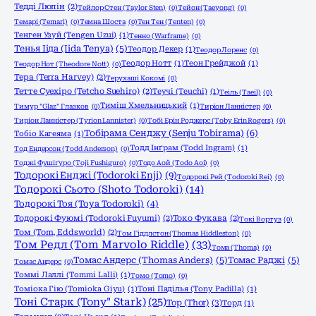
Тедді Люпін
(2)
Тейлор Стен (Taylor Sten)
(0)
Тейон (Taeyong)
(0)
Темарі (Temari)
(0)
Темна Шоста
(0)
Тен Тен (Tenten)
(0)
Тенген Узуй (Tengen Uzui)
(1)
Тенно (Warframe)
(0)
Тенья Ііда (Iida Tenya)
(5)
Теодор Декер
(1)
Теодор Лоренс
(0)
Теодор Нотт
(1)
Теон Грейджой
(1)
Теодор Нот (Theodore Nott)
(0)
Тера (Terra Harvey)
(2)
Терухаші Кокомі
(0)
Тетте Суехіро (Tetcho Suehiro)
(2)
Теучі (Teuchi)
(1)
Теіль (Taeil)
(0)
Тиміш Хмельницький
(1)
Тимур "Glaz" Глазков
(0)
Тиріон Ланністер
(0)
Тиріон Ланністер (Tyrion Lannister)
(0)
Тобі Ерін Роджерс (Toby Erin Rogers)
(0)
Тобірама Сенджу (Senju Tobirama)
(6)
Тобіо Кагеяма
(1)
Тодд Інґрам (Todd Ingram)
(1)
Тод Ендерсон (Todd Anderson)
(0)
Тоджі Фушіґуро (Toji Fushiguro)
(0)
Тодо Аой (Todo Aoi)
(0)
Тодорокі Енджі (Todoroki Enji)
(9)
Тодорокі Рей (Todoroki Rei)
(0)
Тодорокі Сьото (Shoto Todoroki)
(14)
Тодорокі Тоя (Toya Todoroki)
(4)
Тодорокі Фуюмі (Todoroki Fuyumi)
(2)
Токо Фукава
(2)
Токі Вортуз
(0)
Том (Tom, Eddsworld)
(2)
Том Гіддлстон (Thomas Hiddleston)
(0)
Том Редл (Tom Marvolo Riddle)
(33)
Тома (Thoma)
(0)
Томас Андерс (Thomas Anders)
(5)
Томас Раджі
(5)
Томас Андерс
(0)
Томмі Лаллі (Tommi Lalli)
(1)
Томо (Tomo)
(0)
Томіока Гію (Tomioka Giyu)
(1)
Тоні Паділья (Tony Padilla)
(1)
Тоні Старк (Tony" Stark)
(25)
Тор (Thor)
(3)
Торд
(1)