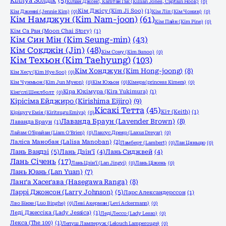
Кіллуа Золдік
(5)
Кіліан Джонс, Капітан Гак (Killian Jones, Captain Hook)
(0)
Кім Джісу (Kim Ji Soo)
(1)
Кім Дженні (Jennie Kim)
(0)
Кім Ліп (Кім Чонин)
(0)
Кім Намджун (Kim Nam-joon)
(61)
Кім Пайн (Kim Pine)
(0)
Кім Са Ран (Moon Chai Story)
(1)
Кім Син Мін (Kim Seung-min)
(43)
Кім Сокджін (Jin)
(48)
Кім Сону (Kim Sunoo)
(0)
Кім Техьон (Kim Taehyung)
(103)
Кім Хонджун (Kim Hong-joong)
(8)
Кім Хесу (Kim Hye Soo)
(0)
Кім Чунмьон (Kim Jun Myeon)
(0)
Кім Юхьон
(0)
Кімера (princess Kimera)
(0)
Кіра Юкімура (Kira Yukimura)
(1)
Кінґслі Шеклболт
(0)
Кірісіма Ейджиро (Kirishima Eijiro)
(9)
Кісакі Тетта
(45)
Кіт (Keith)
(1)
Кіріцугу Емія (Kiritsugu Emiya)
(0)
Лаванда Браун (Lavender Brown)
(8)
Лаванда Браун
(1)
Лайам О'Брайан (Liam O'Brien)
(0)
Лаксус Дреяр (Laxus Dreyar)
(0)
Лаліса Манобан (Lalisa Manoban)
(2)
Ламберт (Lambert)
(0)
Лан Цяньцю
(0)
Лань Вандзі
(5)
Лань Дзін'ї
(4)
Лань Сиджвей
(4)
Лань Січень
(17)
Лань Цзін'ї (Lan Jingyi)
(0)
Лань Ціжень
(0)
Лань Юань (Lan Yuan)
(7)
Ланґа Хасеґава (Hasegawa Ranga)
(8)
Ларрі Джонсон (Larry Johnson)
(5)
Ларс Александерссон
(1)
Лво Бінхе (Luo Binghe)
(0)
Леві Акерман (Levi Ackermann)
(0)
Леді Джессіка (Lady Jessica)
(1)
Леді Лессо (Lady Lesso)
(0)
Лекса (The 100)
(1)
Лелуш Ламперуж (Lelouch Lamperouge)
(0)