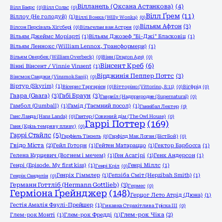
Вілланель (Оксана Астанкова)
(4)
Вілл Баєрс
(0)
Вілл Солас
(0)
Вілл Ґрем
(11)
Віллоу (Не голодуй)
(1)
Віллі Вонка (Willy Wonka)
(0)
Вільям Афтон
(3)
Вілсон Персіваль Хіґсбері
(0)
Вільгельм ван Астрея
(0)
Вільям Джеймс Моріарті
(1)
Вільям Джозеф "Бі-Джі" Бласковіц
(1)
Вільям Леннокс (William Lennox, Трансформери)
(1)
Вільям Овербек (William Overbeck)
(0)
Вінн (Dragon Age)
(0)
Вінсент Креб
(6)
Вінні Вінсент / Vinnie Vinsent
(1)
Вірджинія Пеппер Поттс
(3)
Вінсмок Санджи (Vinsmok Sanji)
(0)
Віртур (Skyrim)
(1)
Вісерис Таргарієн
(0)
Вітторіно (Vittorino, 8:11)
(0)
Віґфрід
(0)
Гаара (Gaara)
(3)
Габі Браун
(3)
Гавриїл (Надприродне (Supernatural)
(0)
Гамбол (Gumball)
(1)
Гамід (Таємний посол)
(1)
Ганнібал Лектер
(0)
Ганс Ланда (Hans Landa)
(0)
Гантер (Совиний дім (The Owl House)
(0)
Гаррі Поттер
(169)
Ганя (Крізь темряву пливу)
(0)
Гаррі Стайлс
(5)
Гарфіель Тінзель
(0)
Гарфілд Мак Логан (БістБой)
(0)
Гвідо Міста
(2)
Гейл Готорн
(1)
Гейтен Матараццо
(1)
Гектор Барбосса
(1)
Гелена Курцевич (Вогнем і мечем)
(1)
Ген Асагірі
(1)
Генк Андерсон
(1)
Генрі (Episode. My first kiss)
(1)
Генрі Міллс
(1)
Генрі Кріл
(0)
Генріх Гіммлер
(1)
Гепзіба Сміт (Hepzibah Smith)
(1)
Генрік Санделін
(0)
Германн Готтліб (Hermann Gottlieb)
(3)
Гермес
(0)
Герміона Ґрейнджер
(148)
Герцог Лєто Атрід (Дюна)
(1)
Гестія Амалія Фаулі-Прейшер
(1)
Гикавка Страхітлива Тріска ІІІ
(0)
Глем-рок Монті
(1)
Глем-рок Фредді
(1)
Глем-рок Чіка
(2)