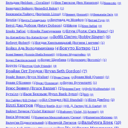
Бельдам (Beldam - Coraline)
(1)
Бен Ганском (Ben Hanscom)
(1)
Бенволіо
(0)
Бенедикт Бейкер (Benedict Baker)
(1)
Бенжамін Лайнус (Benjamin Linus)
(1)
Беннет (Bennett)
(0)
Беньямін Овіч
(0)
Берлін
(1)
Бертрада де Монфор
(1)
Берта Голандська
(0)
Бетані Гоук
(0)
Бетсі Джо Добсон (Betsy Dobson)
(2)
Бйорн
(1)
Блез Забіні
(0)
Блум (Доля: Сага Вінкс)
(3)
Блейз Забіні
(1)
Блейк Лангерманн
(1)
Боббі Сінґер (Bobby Singer)
(6)
Бо-Катан Кріз (Bo-Katan Kryze)
(0)
Боберт (Bobert)
(1)
Богдан Хмельницький (Вогнем і мечем)
(1)
Бокуто Котаро
(11)
Бойко Ада Володимирівна
(4)
Бонні Беннет (Bonnie Sheila Bennett)
(0)
Борис Мурштейко
(0)
Борис Щербина
(1)
Боромир (Boromir)
(1)
Борис Павліковський
(0)
Боруто
(1)
Бостон (Only Friends)
(0)
Брайан Сет Гордон (Bryan Seth Gordon)
(7)
Брайс Вокер (Bryce Walker)
(1)
Браян Мей (Queen)
(1)
Бран Старк
(0)
Браян О'Коннер
(1)
Бруно Буччелатті
(1)
Брок (Покемон)
(0)
Брюс Беннер (Bruce Banner)
(5)
Брієнна Тарт
(0)
Бубі (Wolfenstein)
(0)
Бьон Бекхьон (Byun Baek-hyun)
(3)
Бутхілл
(1)
Бібі
(0)
Біл Стендел (Bill Standall)
(1)
Білл Денбро
(2)
Біл Сайфер (Bill Cipher)
(0)
Біллі Харґров
(9)
Бітл (Beetle, 8:11)
(0)
В. Д. Гастер (W. D. Gaster)
(0)
Вайлет Гармон (Violet Harmon)
(1)
Вайолет (Violet, Vi (Arcane))
(0)
Вакія Мурасакі
(1)
Валентин Миколайович (Сирин)
(0)
Валентин Міхієнко
(0)
Вальбурга Блек
(10)
Валер'ян Підмогильний
(1)
Валерій Легасов
(2)