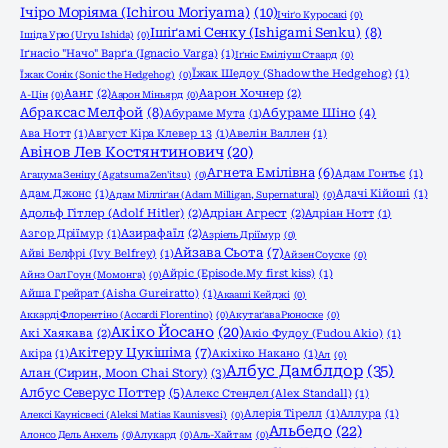
Ічіро Моріяма (Ichirou Moriyama)
(10)
Ічіґо Куросакі
(0)
Ішіґамі Сенку (Ishigami Senku)
(8)
Ішіда Урю (Uryu Ishida)
(0)
Іґнасіо "Начо" Варґа (Ignacio Varga)
(1)
Іґніс Еміліуш Стаард
(0)
Їжак Шедоу (Shadow the Hedgehog)
(1)
Їжак Сонік (Sonic the Hedgehog)
(0)
Аанг
(2)
Аарон Хочнер
(2)
А-Цін
(0)
Аарон Міньярд
(0)
Абраксас Мелфой
(8)
Абураме Шіно
(4)
Абураме Мута
(1)
Ава Нотт
(1)
Август Кіра Клевер 13
(1)
Авелін Валлен
(1)
Авінов Лев Костянтинович
(20)
Агнета Емілівна
(6)
Адам Гонтьє
(1)
Агацума Зеніцу (Agatsuma Zen'itsu)
(0)
Адам Джонс
(1)
Адачі Кійоші
(1)
Адам Мілліґан (Adam Milligan, Supernatural)
(0)
Адольф Гітлер (Adolf Hitler)
(2)
Адріан Агрест
(2)
Адріан Нотт
(1)
Азгор Дріїмур
(1)
Азирафаїл
(2)
Азріель Дріїмур
(0)
Айзава Сьота
(7)
Айві Белфрі (Ivy Belfrey)
(1)
Айзен Соуске
(0)
Айріс (Episode.My first kiss)
(1)
Айнз Оал Гоун (Момонга)
(0)
Айша Грейрат (Aisha Gureiratto)
(1)
Акааші Кейджі
(0)
Аккарді Флорентіно (Accardi Florentino)
(0)
Акутаґава Рюноске
(0)
Акіко Йосано
(20)
Акі Хаякава
(2)
Акіо Фудоу (Fudou Akio)
(1)
Акітеру Цукішіма
(7)
Акіра
(1)
Акіхіко Накано
(1)
Ал
(0)
Албус Дамблдор
(35)
Алан (Сирин, Moon Chai Story)
(3)
Албус Северус Поттер
(5)
Алекс Стендел (Alex Standall)
(1)
Алерія Тірелл
(1)
Аллура
(1)
Алексі Каунісвесі (Aleksi Matias Kaunisvesi)
(0)
Альбедо
(22)
Алонсо Дель Анхель
(0)
Алукард
(0)
Аль-Хайтам
(0)