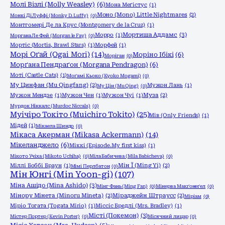
Молі Візлі (Molly Weasley)
(6)
Мона Меґістус
(1)
Моно (Mono) Little Nightmares
(2)
Монкі Ді Луффі (Monky D. Luffy)
(0)
Монтгомері Де ла Крус (Montgomery de la Cruz)
(1)
Мортиша Аддамс
(3)
Морро
(1)
Моргана Ле Фей (Morgan le Fay)
(0)
Мортіс (Mortis, Brawl Stars)
(1)
Морфей
(1)
Морі Оґай (Ogai Mori)
(14)
Моріно Ібікі
(6)
Моріган
(0)
Морґана Пендраґон (Morgana Pendragon)
(6)
Моті (Castle Cats)
(1)
Моґамі Кьоко (Kyoko Mogami)
(0)
Му Цинфан (Mu Qingfang)
(2)
Мужон Лань
(1)
Му Цін (Mu Qing)
(0)
Мужон Мендзе
(1)
Мужон Чен
(1)
Мужон Чуі
(1)
Муза
(2)
Мурдок Ніккалс (Murdoc Niccals)
(0)
Муічіро Токіто (Muichiro Tokito)
(25)
Мів (Only Friends)
(1)
Мідей
(1)
Мікаела Шиндо
(0)
Мікаса Акерман (Mikasa Ackermann)
(14)
Мікеланджело
(6)
Міккі (Episode.My first kiss)
(1)
Мікото Учіха (Mikoto Uchiha)
(0)
Міла Бабичева (Mila Babicheva)
(0)
Міллі Боббі Браун
(1)
Мін Ї (Ming Yi)
(2)
Мімі Перлбатон
(0)
Мін Юнгі (Min Yoon-gi)
(107)
Міна Ашідо (Mina Ashido)
(3)
Мінг Фань (Ming Fan)
(0)
Мінерва Макґонеґел
(0)
Мінору Мінета (Minoru Mineta)
(2)
Міраджейн Штраусс
(2)
Міріам
(0)
Міріо Тогата (Togata Mirio)
(1)
Міссіс Бредлі (Mrs. Bradley)
(1)
Місті (Покемон)
(3)
Містер Портер (Kevin Porter)
(0)
Місячний лицар
(0)