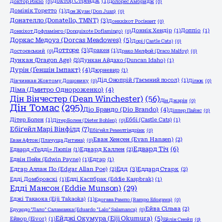
Доктор Стрендж
(1)
Доктор Рокзо
(0)
Долорес Амбридж
(0)
Домінік Торетто
(1)
Дон Жуан (Don Juan)
(0)
Донателло (Donatello, TMNT)
(3)
Донккіхот Росінант
(0)
Доннік Хендір
(1)
Доппіо
(1)
Донкіхот Дофламінго (Donquixote Doflamingo)
(0)
Доркас Медоуз (Dorcas Meadowes)
(5)
Дорі (Castle Cats)
(0)
Дотторе
(3)
Дракен
(1)
Достоєвський
(0)
Драко Мелфой (Draco Malfoy)
(0)
Дункан (Dragon Age)
(2)
Дункан Айдахо (Duncan Idaho)
(1)
Дурін (Ґеншін Імпакт)
(4)
Дюрневир
(1)
Дід Онопрій (Таємний посол)
(1)
Дівчинка в Жовтому Дощовику
(0)
Ділюк
(0)
Діма (Дмитро Однороженко)
(4)
Дін Вінчестер (Dean Winchester)
(56)
Дін Джарін
(0)
Дін Томас
(295)
Діо Брандо (Dio Brando)
(4)
Діппер Пайнс
(0)
Дітер Болен
(1)
Еббі (Castle Cats)
(1)
Дітер Болен (Dieter Bohlen)
(0)
Ебіґейл Марі Вінфілд
(7)
Ебіґейл Ремелтіндрінк
(0)
Еван Хенсен (Evan Hansen)
(2)
Еван Афтон (Плачуща Дитина)
(0)
Едвард Тіч
(6)
Едвард «Тедді» Люпін
(1)
Едвард Каллен
(2)
Едвін Пейн (Edwin Payne)
(1)
Едгар
(1)
Едд
(3)
Едгар Аллан По (Edgar Allan Poe)
(2)
Еддард Старк
(2)
Едді Домбровскі
(1)
Едді Каспбрак (Eddie Kaspbrak)
(1)
Едді Мансон (Eddie Munson)
(29)
Еджі Такаока (Eiji Takaoka)
(1)
Едогава Рампо (Rampo Edogawa)
(0)
Ейва Сільва
(2)
Едуардо "Лало" Саламанка (Eduardo "Lalo" Salamanca)
(0)
Ейджі Окумура (Eiji Okumura)
(5)
Ейвор (Eivor)
(1)
Ейлін Снейп
(0)