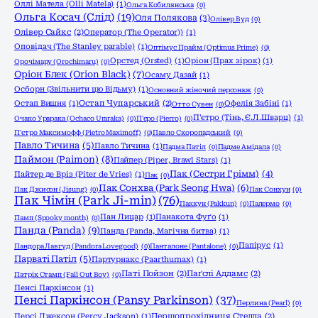
Оллі Матела (Olli Matela)
(1)
Ольга Кобилянська
(0)
Ольга Косач (Слід)
(19)
Оля Полякова
(3)
Олівер Вуд
(0)
Олівер Сайкс
(2)
Оператор (The Operator))
(1)
Оповідач (The Stanley parable)
(1)
Оптімус Прайм (Optimus Prime)
(0)
Орстед (Orsted)
(1)
Оріон (Прах зірок)
(1)
Орочімару (Orochimaru)
(0)
Оріон Блек (Orion Black)
(7)
Осаму Дазай
(1)
Осборн (Звільнити цю Відьму)
(1)
Основний жіночий персонаж
(0)
Остап Вишня
(1)
Остап Чупарський
(2)
Офелія Забіні
(1)
Отто Сувен
(0)
П'єтро (Тінь, Є.Л.Шварц)
(1)
Очако Урарака (Ochaco Uraraka)
(0)
П'єро (Pierro)
(0)
П'єтро Максимофф (Pietro Maximoff)
(0)
Павло Скоропадський
(0)
Павло Тичина
(5)
Павло Тичина
(1)
Падма Патіл
(0)
Падме Амідала
(0)
Паймон (Paimon)
(8)
Пайпер (Piper, Brawl Stars)
(1)
Пак (Сестри Грімм)
(4)
Пайтер де Вріз (Piter de Vries)
(1)
Пак
(0)
Пак Сонхва (Park Seong Hwa)
(6)
Пак Джисон (Jisung)
(0)
Пак Сонхун
(0)
Пак Чімін (Park Ji-min)
(76)
Паккун (Pakkun)
(0)
Палермо
(0)
Пан Лицар
(1)
Панакота Фуґо
(1)
Памп (Spooky month)
(0)
Панда (Panda)
(9)
Панда (Panda, Магічна битва)
(1)
Папірус
(1)
Пандора Лавгуд (Pandora Lovegood)
(0)
Панталоне (Pantalone)
(0)
Парваті Патіл
(5)
Партурнакс (Paarthurnax)
(1)
Паті Пойзон
(2)
Паґслі Аддамс
(2)
Патрік Стамп (Fall Out Boy)
(0)
Пенсі Паркінсон
(1)
Пенсі Паркінсон (Pansy Parkinson)
(37)
Перлина (Pearl)
(0)
Персі Джексон (Percy Jackson)
(1)
Першопрохідниця Стелла
(2)