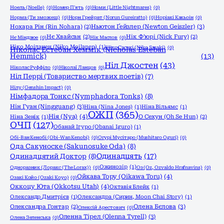
Ноель (Noelle)
(0)
Номер П'ять
(0)
Номи (Little Nightmares)
(0)
Норма (Ти зможеш)
(0)
Норн Грейрат (Norun Gureiratto)
(0)
Норіакі Какьоін
(0)
Ньютон Ґейзлер (Newton Geiszler)
(3)
Нохара Рін (Rin Nohara)
(2)
Нє Хвайсан
(2)
Нік Ф'юрі (Nick Fury)
(2)
Нє Міндзюе
(0)
Нік Маслов
(0)
Ніко Моіланен (Niko Moilanen)
(1)
Ніко Сасакі (Niko Sasaki)
(0)
Ніколас Естебан Хеммік (Nicholas Esteban
Hemmick)
(13)
Ніл Джостен
(43)
Ніколас Руффіло
(0)
Ніколаї Ланцов
(0)
Ніл Перрі (Товариство мертвих поетів)
(7)
Нілу (Genshin Impact)
(0)
Німфадора Тонкс (Nymphadora Tonks)
(8)
Нін Гуан (Ningguang)
(3)
Ніна (Nina Jones)
(1)
Ніна Вільямс
(1)
ОЖП
(365)
Нія (Nya)
(4)
Ніна Зенік
(1)
О Сехун (Oh Se Hun)
(2)
ОЧП
(127)
Обанай Ігуро (Obanai Iguro)
(1)
Обі-Ван Кенобі (Obi-Wan Kenobi)
(0)
Огурі Мусітаро (Mushitaro Oguri)
(0)
Ода Сакуноске (Sakunosuke Oda)
(8)
Одинадцять
(17)
Одинадцятий Доктор
(8)
Ожинозір
(1)
Одноразник (Лоракс (The Lorax))
(0)
Оз (Oz, Ozvaldo Hrafnavins)
(0)
Ойкава Тору (Oikawa Toru)
(4)
Озакі Койо (Ozaki Koyo)
(0)
Оккоцу Юта (Okkotsu Utah)
(4)
Октавія Блейк
(1)
Олександр Дмитрієв
(1)
Олександра (Сирин, Moon Chai Story)
(1)
Олена Бєлова
(3)
Олександра Гонтар
(2)
Олексій Арестович
(0)
Оленна Тірел (Olenna Tyrell)
(3)
Олена Зеленська
(0)