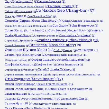
Скід (Spooky month)
(1)
Славко Беркута
(2)
Смокер (Smoker)
(3)
Слеш (Сол Гадсон, Guns N' Roses)
(0)
Со Чанбін (Seo Chang-bin)
(37)
Снігозір (Коти-вояки)
(0)
Сокка
(1)
Сова
(0)
Сол Сілва (Soul Silva)
(0)
Соломія (Сирин, Moon Chai Story)
(4)
Солід Сільвер (Solid Silva)
(1)
Сон Хьону (Sohn Hyun-woo)
(3)
Сон Кі Хун
(0)
Сон Лань
(0)
Сон Мін-гі
(0)
Сорин Журар (Sorine Jurard)
(1)
Сота Моґамі (Mogami Sota)
(1)
Спайк
(1)
Спайк (Brawl Stars)
(1)
Спостерігач (архівник)
(1)
Спартак Суббота
(0)
Стайлз Стілінскі (Stiles Stilinski)
(10)
Спрінгтрап (Springtrap)
(0)
Станіслав (Moon chai story)
(9)
Станніс Баратеон
(0)
Станіслав Шугаєв (Слід)
(10)
Стен Марш
(3)
Стейсі (Сирин)
(0)
Стенлі Уріс (Stanley Uris)
(2)
Стервожер (Дім в якому…)
(1)
Стефан Сальваторе (Stefan Salvatore)
(2)
Стерджис Подмор
(0)
Стефанія Крамер
(3)
Стефко Вус
(1)
Стеха Звенигора
(1)
Стрей Брітейн Стаард
(2)
Стребер (Spooky month)
(0)
Струк Валентин Миколайович
(0)
Стів Гаррінґтон
(0)
Стів Ейокі (Steve Aoki)
(0)
Стів Роджерс (Steve Rogers)
(17)
Стівен Кварц Юніверс (Steven Quartz Universe)
(1)
Стівен Стіллз (Stephen Stills)
(1)
Стівен Ґрант
(1)
Стід Боннет
(2)
Стілгар (Stilgar)
(1)
Сугуру Гето (Suguru Geto)
(0)
Судзаку Куруругі (Suzaku Kururugi)
(1)
Султан Ахмед Хан
(1)
Султан Мурад IV
(1)
Сумо (Детройт: Стати людиною)
(0)
Суна Рінтаро (Suna Rintaro)
(2)
Суо Мікото
(0)