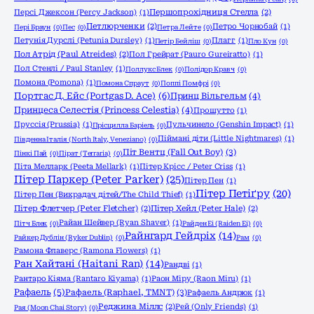
Персі Джексон (Percy Jackson)
(1)
Першопрохідниця Стелла
(2)
Петлюрченки
(2)
Петро Чорнобай
(1)
Пері Браун
(0)
Пес
(0)
Петра Лейте
(0)
Петунія Дурслі (Petunia Dursley)
(1)
Плагг
(1)
Петір Бейліш
(0)
Пло Кун
(0)
Пол Атрід (Paul Atreides)
(2)
Пол Грейрат (Pauro Gureiratto)
(1)
Пол Стенлі / Paul Stanley
(1)
Поллукс Блек
(0)
Полідор Кравч
(0)
Помона (Pomona)
(1)
Помона Спраут
(0)
Поппі Помфрі
(0)
Портгас Д. Ейс (Portgas D. Ace)
(6)
Принц Вільгельм
(4)
Принцеса Селестія (Princess Celestia)
(4)
Прошутто
(1)
Пруссія (Prussia)
(1)
Пульчинело (Genshin Impact)
(1)
Прісцилла Баріель
(0)
Піймані діти (Little Nightmares)
(1)
Південна Італія (North Italy, Veneziano)
(0)
Піт Вентц (Fall Out Boy)
(3)
Пінкі Пай
(0)
Пірат (Terraria)
(0)
Піта Мелларк (Peeta Mellark)
(1)
Пітер Крісс / Peter Criss
(1)
Пітер Паркер (Peter Parker)
(25)
Пітер Пен
(1)
Пітер Петіґру
(20)
Пітер Пен (Викрадач дітей/The Child Thief)
(1)
Пітер Флетчер (Peter Fletcher)
(2)
Пітер Хейл (Peter Hale)
(2)
Райан Шейвер (Ryan Shaver)
(1)
Пітч Блек
(0)
Райден Еі (Raiden Ei)
(0)
Райнгард Гейдріх
(14)
Райкер Дублін (Ryker Dublin)
(0)
Рам
(0)
Рамона Флаверс (Ramona Flowers)
(1)
Ран Хайтані (Haitani Ran)
(14)
Рандві
(1)
Рантаро Кіяма (Rantaro Kiyama)
(1)
Раон Міру (Raon Miru)
(1)
Рафаель
(5)
Рафаель (Raphael, TMNT)
(3)
Рафаель Андрюк
(1)
Реджина Міллс
(2)
Рей (Only Friends)
(1)
Рая (Moon Chai Story)
(0)