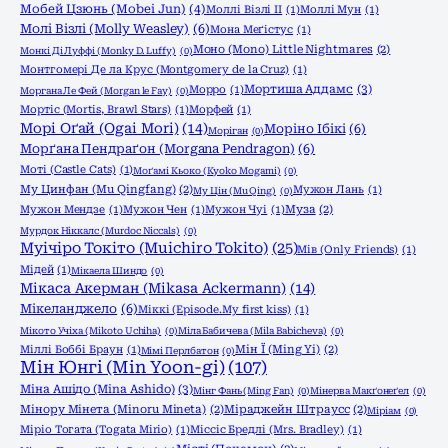
Мобей Цзюнь (Mobei Jun)
(4)
Моллі Візлі ІІ
(1)
Моллі Мун
(1)
Молі Візлі (Molly Weasley)
(6)
Мона Меґістус
(1)
Моно (Mono) Little Nightmares
(2)
Монкі Ді Луффі (Monky D. Luffy)
(0)
Монтгомері Де ла Крус (Montgomery de la Cruz)
(1)
Мортиша Аддамс
(3)
Морро
(1)
Моргана Ле Фей (Morgan le Fay)
(0)
Мортіс (Mortis, Brawl Stars)
(1)
Морфей
(1)
Морі Оґай (Ogai Mori)
(14)
Моріно Ібікі
(6)
Моріган
(0)
Морґана Пендраґон (Morgana Pendragon)
(6)
Моті (Castle Cats)
(1)
Моґамі Кьоко (Kyoko Mogami)
(0)
Му Цинфан (Mu Qingfang)
(2)
Мужон Лань
(1)
Му Цін (Mu Qing)
(0)
Мужон Мендзе
(1)
Мужон Чен
(1)
Мужон Чуі
(1)
Муза
(2)
Мурдок Ніккалс (Murdoc Niccals)
(0)
Муічіро Токіто (Muichiro Tokito)
(25)
Мів (Only Friends)
(1)
Мідей
(1)
Мікаела Шиндо
(0)
Мікаса Акерман (Mikasa Ackermann)
(14)
Мікеланджело
(6)
Міккі (Episode.My first kiss)
(1)
Мікото Учіха (Mikoto Uchiha)
(0)
Міла Бабичева (Mila Babicheva)
(0)
Міллі Боббі Браун
(1)
Мін Ї (Ming Yi)
(2)
Мімі Перлбатон
(0)
Мін Юнгі (Min Yoon-gi)
(107)
Міна Ашідо (Mina Ashido)
(3)
Мінг Фань (Ming Fan)
(0)
Мінерва Макґонеґел
(0)
Мінору Мінета (Minoru Mineta)
(2)
Міраджейн Штраусс
(2)
Міріам
(0)
Міріо Тогата (Togata Mirio)
(1)
Міссіс Бредлі (Mrs. Bradley)
(1)