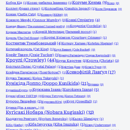
Козуме Кенма
(9)
Кобра Кід
(1)
Козак-рибалка Іваненко
(1)
Коко
(0)
Коллет (бравл старс)
(1)
Коломбіна (Genshin Impact)
(1)
Коля Перваков
(0)
Конан (Castle Cats)
(1)
Коннор (RK800)
(0)
Конні Спрінґер
(4)
Коннор Мерфі (Connor Murphy)
(2)
Корделія (Cordelia)
(1)
Конрад Фішер (The summer I turned pretty)
(0)
Корній Метелиця (Таємний посол)
(1)
Кормак Маклаґен
(0)
Кортні Крімсон (Courtney Crimsen)
(1)
Король (The Owl House)
(0)
Костянтин Трембовецький
(4)
Котецу Хагане (Kotetsu Hagane)
(1)
Котячий король (Cat King)
(1)
Коул Баккет (Cole Bucket)
(0)
Крейг Такер (Craig Tucker)
(3)
Крепус Раґнвіндр (Crepus Ragnvindr)
(0)
Кроулі (Crowley)
(44)
Круш Карстен
(2)
Кріста (Christa)
(2)
Крісталл Пелас (Crystal Palace)
(1)
Крістіна Даае
(0)
Ксав'є Троп
(0)
Ксенофілій Лавґуд
(17)
Ксейден Паркінсон (Лонгботом?)
(1)
Куджо Такаюкі (Kujou Takayuki)
(1)
Кунікіда Доппо (Doppo Kunikida)
(21)
Курама
(0)
Курокава Ізана (Kurokawa Izana)
(5)
Курапіка Курта
(0)
Курон (об'єкт Y0XT39)
(0)
Куроо Тетсуро (Kuroo Tetsuro)
(0)
Куроро Люцифер
(2)
Курт (Greedfall)
(1)
Куросава Юічі
(0)
Куряка (Дім, в якому…)
(0)
Куґісакі Нобара (Nobara Kugisaki)
(32)
Кьоджуро Ренгоку (Kyojuro Rengoku)
(1)
Кьоко Шимідзу
(1)
Кіба Інузука (Kiba Inuzuka)
(5)
КіХо (Keeho)
(0)
Кілер (Underverse)
(0)