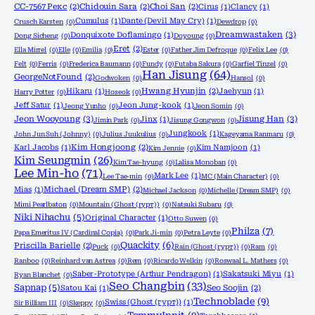
CC-7567 Рекс
(2)
Chidouin Sara
(2)
Choi San
(2)
Cirus
(1)
Clancy
(1)
Cumulus
(1)
Dante (Devil May Cry)
(1)
Crusch Karsten
(0)
Dewdrop
(0)
Dreamwastaken
(3)
Donquixote Doflamingo
(1)
Dong Sicheng
(0)
Doyoung
(0)
Eret
(2)
Ella Mirrel
(0)
Elle
(0)
Emilia
(0)
Ester
(0)
Father Jim Defroque
(0)
Felix Lee
(0)
Felt
(0)
Ferris
(0)
Frederica Baumann
(0)
Fundy
(0)
Futaba Sakura
(0)
Garfiel Tinzel
(0)
Han Jisung
(64)
GeorgeNotFound
(2)
Godwoken
(0)
Hansol
(0)
Hikaru
(1)
Hwang Hyunjin
(2)
Jaehyun
(1)
Harry Potter
(0)
Hoseok
(0)
Jeff Satur
(1)
Jeon Jung-kook
(1)
Jeong Yunho
(0)
Jeon Somin
(0)
Jeon Wooyoung
(3)
Jisung Han
(3)
Jinx
(1)
Jimin Park
(0)
Jisung Gongwon
(0)
Jungkook
(1)
John Jun Suh (Johnny)
(0)
Julius Juukulius
(0)
Kageyama Ranmaru
(0)
Karl Jacobs
(1)
Kim Hongjoong
(2)
Kim Namjoon
(1)
Kim Jennie
(0)
Kim Seungmin
(26)
Kim Tae-hyung
(0)
Lalisa Monoban
(0)
Lee Min-ho
(71)
Mark Lee
(1)
Lee Tae-min
(0)
MC (Main Character)
(0)
Mias
(1)
Michael (Dream SMP)
(2)
Michael Jackson
(0)
Michelle (Dream SMP)
(0)
Mimi Pearlbaton
(0)
Mountain (Ghost (гурт))
(0)
Natsuki Subaru
(0)
Niki Nihachu
(5)
Original Character
(1)
Otto Suwen
(0)
Philza
(7)
Papa Emeritus IV (Cardinal Copia)
(0)
Park Ji-min
(0)
Petra Leyte
(0)
Quackity
(6)
Priscilla Barielle
(2)
Puck
(0)
Rain (Ghost (гурт))
(0)
Ram
(0)
Ranboo
(0)
Reinhard van Astrea
(0)
Rem
(0)
Ricardo Welkin
(0)
Roswaal L. Mathers
(0)
Saber-Prototype (Arthur Pendragon)
(1)
Sakatsuki Miyu
(1)
Ryan Blanchet
(0)
Seo Changbin
(33)
Sapnap
(5)
Satou Kai
(1)
Seo Soojin
(2)
Technoblade
(9)
Swiss (Ghost (гурт))
(1)
Sir Billiam III
(0)
Skeppy
(0)