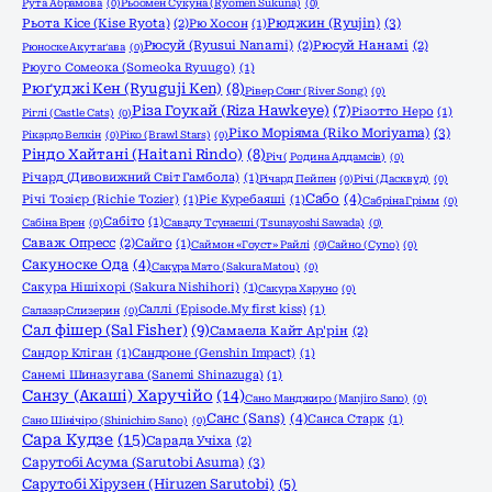
Рута Абрамова
(0)
Рьоомен Сукуна (Ryomen Sukuna)
(0)
Рюджин (Ryujin)
(3)
Рьота Кісе (Kise Ryota)
(2)
Рю Хосон
(1)
Рюсуй (Ryusui Nanami)
(2)
Рюсуй Нанамі
(2)
Рюноске Акутаґава
(0)
Рюуго Сомеока (Someoka Ryuugo)
(1)
Рюґуджі Кен (Ryuguji Ken)
(8)
Рівер Сонг (River Song)
(0)
Різа Гоукай (Riza Hawkeye)
(7)
Різотто Неро
(1)
Ріглі (Castle Cats)
(0)
Ріко Моріяма (Riko Moriyama)
(3)
Рікардо Велкін
(0)
Ріко (Brawl Stars)
(0)
Ріндо Хайтані (Haitani Rindo)
(8)
Річ ( Родина Аддамсів)
(0)
Річард (Дивовижний Світ Гамбола)
(1)
Річард Пейпен
(0)
Річі (Дасквуд)
(0)
Сабо
(4)
Річі Тозієр (Richie Tozier)
(1)
Ріє Куребаяші
(1)
Сабріна Грімм
(0)
Сабіто
(1)
Сабіна Врен
(0)
Саваду Тсунаєші (Tsunayoshi Sawada)
(0)
Саваж Опресс
(2)
Сайго
(1)
Саймон «Гоуст» Райлі
(0)
Сайно (Cyno)
(0)
Сакуноске Ода
(4)
Сакура Мато (Sakura Matou)
(0)
Сакура Нішіхорі (Sakura Nishihori)
(1)
Сакура Харуно
(0)
Саллі (Episode.My first kiss)
(1)
Салазар Слизерин
(0)
Сал фішер (Sal Fisher)
(9)
Самаела Кайт Ар'рін
(2)
Сандор Кліган
(1)
Сандроне (Genshin Impact)
(1)
Санемі Шиназугава (Sanemi Shinazuga)
(1)
Санзу (Акаші) Харучійо
(14)
Сано Манджиро (Manjiro Sano)
(0)
Санс (Sans)
(4)
Санса Старк
(1)
Сано Шінічіро (Shinichiro Sano)
(0)
Сара Кудзе
(15)
Сарада Учіха
(2)
Сарутобі Асума (Sarutobi Asuma)
(3)
Сарутобі Хірузен (Hiruzen Sarutobi)
(5)