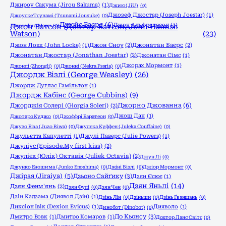
Джироу Сакума (Jirou Sakuma)
(1)
Джию (JiU)
(0)
Джозеф Джостар (Joseph Joestar)
(1)
Джоyске Тсунамі (Tsunami Jousuke)
(0)
Джойс Баєрс
(6)
Джон Альфредссон
(1)
Джозефіна Марч
Джон Ватсон (Доктор Ватсон, John Hamish
(0)
Watson)
(23)
Джон Локк (John Locke)
(1)
Джон Сноу
(2)
Джонатан Баєрс
(2)
Джонатан Джостар (Jonathan Joestar)
(2)
Джонатан Сімс
(1)
Джорах Мормонт
(1)
Джонлі (Zhongli)
(0)
Джонні (Nekra Psaria)
(0)
Джордж Візлі (George Weasley)
(26)
Джордж Дуглас Гамільтон
(1)
Джордж Кабінс (George Cubbins)
(9)
Джорно Джованна
(6)
Джорджія Солері (Giorgia Soleri)
(2)
Джош Дан
(1)
Джотаро Куджо
(0)
Джоффрі Баратеон
(0)
Джузо Біва (Juzo Biwa)
(0)
Джулека Куффен (Juleka Couffaine)
(0)
Джульєтта Капулетті
(1)
Джулі Паверс (Julie Powers)
(1)
Джуліус (Episode.My first kiss)
(2)
Джулієк (Юлік) Октавія (Juliek Octavia)
(2)
Джун Лі
(0)
Джунко Еношима (Junko Enoshima)
(0)
Джіні Візлі
(0)
Джіор Мормонт
(0)
Джірая (Jiraiya)
(5)
Дзьоно Сайґику
(3)
Дзян Єсює
(1)
Дзян Яньлі
(14)
Дзян Фенм'янь
(2)
Дзян Фулі
(0)
Дзян Чен
(0)
Дзін Кадзама (Диявол Дзін)
(1)
Дзінь Лін
(0)
Дзіньши
(0)
Дзінь Ґваншань
(0)
Диксіон Івік (Dexion Evicus)
(1)
Дияволо
(1)
Динобот (Dinobot)
(0)
До Кьонсу
(3)
Дмитро Вовк
(1)
Дмитро Комаров
(1)
Доктор Ланс Світс
(0)