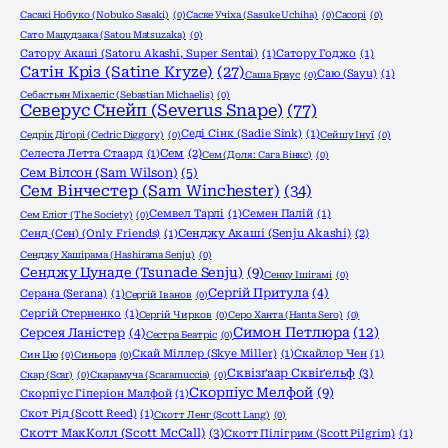
Сасакі Нобуко (Nobuko Sasaki)
(0)
Саске Учіха (Sasuke Uchiha)
(0)
Сасорі
(0)
Сато Мацудзака (Satou Matsuzaka)
(0)
Сатору Акаші (Satoru Akashi, Super Sentai)
(1)
Сатору Годжо
(1)
Сатін Кріз (Satine Kryze)
(27)
Саю (Sayu)
(1)
Саша Браус
(0)
Себастьян Міхаеліс (Sebastian Michaelis)
(0)
Северус Снейп (Severus Snape)
(77)
Седі Сінк (Sadie Sink)
(1)
Седрік Діґорі (Cedric Diggory)
(0)
Сейшу Інуї
(0)
Селеста Летта Стаард
(1)
Сем
(2)
Сем (Доля: Сага Вінкс)
(0)
Сем Вілсон (Sam Wilson)
(5)
Сем Вінчестер (Sam Winchester)
(34)
Семвел Тарлі
(1)
Семен Палій
(1)
Сем Еліот (The Society)
(0)
Сенд (Сен) (Only Friends)
(1)
Сенджу Акаші (Senju Akashi)
(2)
Сенджу Хашірама (Hashirama Senju)
(0)
Сенджу Цунаде (Tsunade Senju)
(9)
Сенку Ішігамі
(0)
Сергій Притула
(4)
Серана (Serana)
(1)
Сергій Іванов
(0)
Сергій Стерненко
(1)
Сергій Чирков
(0)
Серо Ханта (Hanta Sero)
(0)
Симон Петлюра
(12)
Серсея Ланістер
(4)
Сестра Беатріс
(0)
Скай Міллер (Skye Miller)
(1)
Скайлор Чен
(1)
Син Цю
(0)
Синьора
(0)
Сквізґаар Сквіґельф
(3)
Скар (Scar)
(0)
Скарамуча (Scaramuccia)
(0)
Скорпіус Мелфой
(9)
Скорпіус Гіперіон Малфой
(1)
Скот Рід (Scott Reed)
(1)
Скотт Ленг (Scott Lang)
(0)
Скотт МакКолл (Scott McCall)
(3)
Скотт Пілігрим (Scott Pilgrim)
(1)