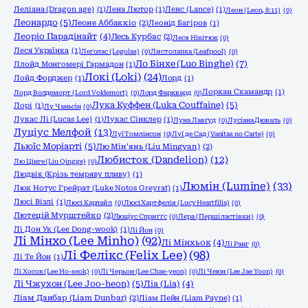
Леліана (Dragon age)
(1)
Лена Лютор
(1)
Ленс (Lance)
(1)
Леон (Leon, 8:11)
(0)
Леонардо
(5)
Леоне Аббаккіо
(2)
Леонід Багіров
(1)
Леоріо Парадінайт
(4)
Лесь Курбас
(2)
Леся Нікітюк
(0)
Леся Українка
(1)
Леґолас (Legolas)
(0)
Листолапка (Leafpool)
(0)
Ло Бінхе (Luo Binghe)
(7)
Ллойд Монгомері Гармадон
(1)
Локі (Loki)
(24)
Лойд Форджер
(1)
Лорд
(1)
Лоркан Скамандр
(1)
Лорд Волдеморт (Lord Voldemort)
(0)
Лорд Фарквард
(0)
Лука Куффен (Luka Couffaine)
(5)
Лорі
(1)
Лу Чаньсін
(0)
Лукас Лі (Lucas Lee)
(1)
Лукас Сінклер
(1)
Луна Лавґуд
(0)
Лусіана Дюваль
(0)
Луціус Мелфой
(13)
Луї Томлінсон
(0)
Луї де Сад (Vanitas no Carte)
(0)
Льюїс Моріарті
(5)
Лю Мін'янь (Liu Mingyan)
(2)
Любисток (Dandelion)
(12)
Лю Цінге (Liu Qingge)
(0)
Людвік (Крізь темряву пливу)
(1)
Люмін (Lumine)
(33)
Люк Нотус Грейрат (Luke Notos Greyrat)
(1)
Люсі Візлі
(1)
Люсі Карлайл
(0)
Люсі Хартфелія (Lucy Heartfilia)
(0)
Лютецій Мурштейко
(2)
Люціус Сприґґс
(0)
Лєра (Перші ластівки)
(0)
Лі Дон Ук (Lee Dong-wook)
(1)
Лі Йон
(0)
Лі Мінхо (Lee Minho)
(92)
Лі Мінхьок
(4)
Лі Ранг
(0)
Лі Фелікс (Felix Lee)
(98)
Лі Те Йон
(1)
Лі Хосок (Lee Ho-seok)
(0)
Лі Черьон (Lee Chae-yeon)
(0)
Лі Чеюн (Lee Jae Yoon)
(0)
Лі Чжухон (Lee Joo-heon)
(5)
Ліа (Lia)
(4)
Ліам Данбар (Liam Dunbar)
(2)
Ліам Пейн (Liam Payne)
(1)