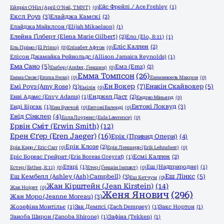
Ейс Фрейлі / Ace Frehley
(1)
Ейпріл О'Ніл (April O'Neil, TMNT)
(0)
Ексл Роуз
(3)
Елайджа Камскі
(2)
Елайджа Майклсон (Elijah Mikaelson)
(1)
Елейна Ґілберт (Elena Marie Gilbert)
(2)
Ело (Elo, 8:11)
(1)
Еліс Каллен
(2)
Ель Прімо (El Primo)
(0)
Елізабет Афтон
(0)
Елісон Джамайка Рейнольдс (Allison Jamaica Reynolds)
(1)
Ема Сано
(5)
Емз (Emz)
(2)
Ембер (Amber, Ґеншин)
(0)
Емма Томпсон
(26)
Емма Свон (Emma Swan)
(0)
Емманюель Макрон
(0)
Ен Вокер
(7)
Емі Роуз (Amy Rose)
(3)
Енакін Скайвокер
(5)
Емілія
(0)
Енві Адамс (Envy Adams)
(1)
Енджел Даст
(2)
Ендрю Міньярд
(0)
Ентоні Локвуд
(3)
Енді Бірсак
(1)
Енн Бунчой
(0)
Ентоні Балерді
(0)
Енід Сінклер
(4)
Еола Лоуренс (Eula Lawrence)
(0)
Ервін Сміт (Erwin Smith)
(12)
Ерен Єґер (Eren Jaeger)
(16)
Ерік (Привид Опери)
(4)
Ерік Клозе
(2)
Ерік Карр / Eric Carr
(0)
Ерік Леншерр (Erik Lehnsherr)
(0)
Еріс Бореас Грейрат (Eris Boreas Greyrat)
(1)
Есмі Каллен
(2)
Етарі
(1)
Еш (Надприродне)
(1)
Естер (Esther, 8:11)
(0)
Етер (Ґеншін Імпакт)
(0)
Еш Кембелл (Ashley (Ash) Campbell)
(3)
Еш Лінкс
(5)
Еш Кетчум
(0)
Жан Кірштейн (Jean Kirstein)
(14)
Жак Ноірет
(0)
Женя Янович
(296)
Жан Моро (Jeanne Moreau)
(3)
Жозефіна Монтільє
(1)
Зак Демпсі (Zach Dempsey)
(1)
Закс Нортон
(1)
Заноба Широн (Zanoba Shirone)
(1)
Зафіна (Tekken)
(1)