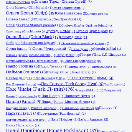
Оленна Тірел (Olenna Tyrell)
(3)
Олена Зеленська
(0)
Оллі Матела (Olli Matela)
(1)
Ольга Кобилянська
(0)
Ольга Косач (Слід)
(19)
Оля Полякова
(3)
Олівер Вуд
(0)
Олівер Сайкс
(2)
Оператор (The Operator))
(1)
Оповідач (The Stanley parable)
(1)
Оптімус Прайм (Optimus Prime)
(0)
Орстед (Orsted)
(1)
Оріон (Прах зірок)
(1)
Орочімару (Orochimaru)
(0)
Оріон Блек (Orion Black)
(7)
Осаму Дазай
(1)
Осборн (Звільнити цю Відьму)
(1)
Основний жіночий персонаж
(0)
Остап Вишня
(1)
Остап Чупарський
(2)
Офелія Забіні
(1)
Отто Сувен
(0)
П'єтро (Тінь, Є.Л.Шварц)
(1)
Очако Урарака (Ochaco Uraraka)
(0)
П'єро (Pierro)
(0)
П'єтро Максимофф (Pietro Maximoff)
(0)
Павло Скоропадський
(0)
Павло Тичина
(5)
Павло Тичина
(1)
Падма Патіл
(0)
Падме Амідала
(0)
Паймон (Paimon)
(8)
Пайпер (Piper, Brawl Stars)
(1)
Пак (Сестри Грімм)
(4)
Пайтер де Вріз (Piter de Vries)
(1)
Пак
(0)
Пак Сонхва (Park Seong Hwa)
(6)
Пак Джисон (Jisung)
(0)
Пак Сонхун
(0)
Пак Чімін (Park Ji-min)
(76)
Паккун (Pakkun)
(0)
Палермо
(0)
Пан Лицар
(1)
Панакота Фуґо
(1)
Памп (Spooky month)
(0)
Панда (Panda)
(9)
Панда (Panda, Магічна битва)
(1)
Папірус
(1)
Пандора Лавгуд (Pandora Lovegood)
(0)
Панталоне (Pantalone)
(0)
Парваті Патіл
(5)
Партурнакс (Paarthurnax)
(1)
Паті Пойзон
(2)
Паґслі Аддамс
(2)
Патрік Стамп (Fall Out Boy)
(0)
Пенсі Паркінсон
(1)
Пенсі Паркінсон (Pansy Parkinson)
(37)
Перлина (Pearl)
(0)