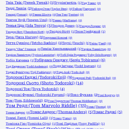
Твік Твік (Tweek Tweak)
(3)
Тгурінґветіль
(1)
Тед Тонкс
(0)
Тедді Люпін
(2)
Тейлор Стен (Taylor Sten)
(0)
Тейон (Taeyong)
(0)
Темарі (Temari)
(0)
Темна Шоста
(0)
Тен Тен (Tenten)
(0)
Тенген Узуй (Tengen Uzui)
(1)
Тенно (Warframe)
(0)
Тенья Ііда (Iida Tenya)
(5)
Теодор Декер
(1)
Теодор Лоренс
(0)
Теодор Нотт
(1)
Теон Грейджой
(1)
Теодор Нот (Theodore Nott)
(0)
Тера (Terra Harvey)
(2)
Терухаші Кокомі
(0)
Тетте Суехіро (Tetcho Suehiro)
(2)
Теучі (Teuchi)
(1)
Теіль (Taeil)
(0)
Тиміш Хмельницький
(1)
Тимур "Glaz" Глазков
(0)
Тиріон Ланністер
(0)
Тиріон Ланністер (Tyrion Lannister)
(0)
Тобі Ерін Роджерс (Toby Erin Rogers)
(0)
Тобірама Сенджу (Senju Tobirama)
(6)
Тобіо Кагеяма
(1)
Тодд Інґрам (Todd Ingram)
(1)
Тод Ендерсон (Todd Anderson)
(0)
Тоджі Фушіґуро (Toji Fushiguro)
(0)
Тодо Аой (Todo Aoi)
(0)
Тодорокі Енджі (Todoroki Enji)
(9)
Тодорокі Рей (Todoroki Rei)
(0)
Тодорокі Сьото (Shoto Todoroki)
(14)
Тодорокі Тоя (Toya Todoroki)
(4)
Тодорокі Фуюмі (Todoroki Fuyumi)
(2)
Токо Фукава
(2)
Токі Вортуз
(0)
Том (Tom, Eddsworld)
(2)
Том Гіддлстон (Thomas Hiddleston)
(0)
Том Редл (Tom Marvolo Riddle)
(33)
Тома (Thoma)
(0)
Томас Андерс (Thomas Anders)
(5)
Томас Раджі
(5)
Томас Андерс
(0)
Томмі Лаллі (Tommi Lalli)
(1)
Томо (Tomo)
(0)
Томіока Гію (Tomioka Giyu)
(1)
Тоні Паділья (Tony Padilla)
(1)
Тоні Старк (Tony" Stark)
(25)