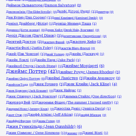
Деймон Сальваторе (Damon Salvatore)
(2)
Делфі Діґорі (Редл)
(1)
Дексион Івік (The Elder Scrolls)
(0)
Деметра
(0)
Ден Купер (Dan Cooper)
(1)
Денкі Камінарі (Kaminari Denki)
(0)
Деніел Драйберг (Філін)
(1)
Дервіш-Мехмед Паша
(1)
Деревко (Коти-вояки)
(0)
Дерек Хейл (Derek Hale, Вовченя)
(0)
Деріл Діксон (Daryl Dixon)
(3)
Десептикони (Decepticons)
(0)
Десятий Доктор
(2)
Джаспер Хейл
(2)
Джаспер Фахей
(0)
Джастін Фолі (Justin Foley)
(1)
Джастін Фінч-Флечлі
(0)
Джей (Пак Чонсон)
(1)
Джейк (Дасквуд)
(1)
Джей Уолкер
(0)
Джейк Локлі
(1)
Джейк Парк (Jake Park)
(1)
Джеймс Моріарті
(6)
Джейкоб Стоун (Jacob Stone)
(1)
Джеймс Поттер
(42)
Джеймс Роудс (James Rhodes)
(3)
Джеймі Ланістер
(3)
Джейн Аркенсоу
(2)
Джеймс Сіріус Поттер
(0)
Джек Гочнер
(3)
Джек Кляйн (Jack Kline)
(4)
Джейсон Тодд
(0)
Джек Найрас
(1)
Джек Краузер (Jack Krauser)
(0)
Джек Спарроу (Jack Sparrow)
(1)
Джемма Стайлс (One direction)
(1)
Джерард Вей
(2)
Джеремая Фішер (The summer I turned pretty)
(1)
Джессіка Девіс (Jessica Davis)
(1)
Джеремі Нокс (Jeremy Knox)
(0)
Джефф Аткінс (Jeff Atkins)
(1)
Джет Стар
(0)
Джефф Вбивця
(0)
Джеффрі Фаулер
(0)
Джим Гопер
(0)
Джин Гуннхільдр (Jean Gunnhildr)
(6)
Джин Сіммонс / Gene Simmons
(1)
Джині Візлі
(1)
Джинкс
(0)