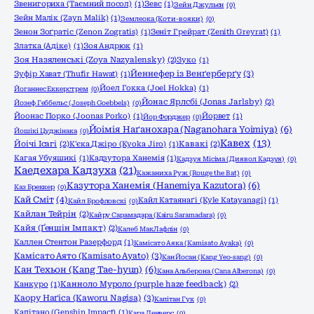
Звенигориха (Таємний посол)
(1)
Зевс
(1)
Зейн Джульєн
(0)
Зейн Малік (Zayn Malik)
(1)
Землеока (Коти-вояки)
(0)
Зенон Зоґратіс (Zenon Zogratis)
(1)
Зеніт Грейрат (Zenith Greyrat)
(1)
Златка (Адіке)
(1)
Зоя Андрюк
(1)
Зоя Назяленські (Zoya Nazyalensky)
(2)
Зуко
(1)
Йеннефер із Венґерберґу
(3)
Зуфір Хават (Thufir Hawat)
(1)
Йоел Гокка (Joel Hokka)
(1)
Йоганнес Еккерстрем
(0)
Йонас Ярлсбі (Jonas Jarlsby)
(2)
Йозеф Геббельс (Joseph Goebbels)
(0)
Йоонас Порко (Joonas Porko)
(1)
Йорвет
(1)
Йор Форджер
(0)
Йоімія Наґанохара (Naganohara Yoimiya)
(6)
Йошікі Цуджінака
(0)
Кавех
(13)
Йоічі Ісагі
(2)
К'єка Джіро (Kyoka Jiro)
(1)
Кавакі
(2)
Кагая Убуяшикі
(1)
Кадзутора Ханемія
(1)
Кадзуя Місіма (Диявол Кадзуя)
(0)
Каедехара Кадзуха
(21)
Кажаниха Руж (Rouge the Bat)
(0)
Казутора Ханемія (Hanemiya Kazutora)
(6)
Каз Бреккер
(0)
Кай Сміт
(4)
Кайл Катаянаґі (Kyle Katayanagi)
(1)
Кайл Брофловскі
(0)
Кайлан Тейрін
(2)
Кайру Сарамадара (Kairu Saramadara)
(0)
Кайя (Ґеншін Імпакт)
(2)
Калеб МакЛафлін
(0)
Каллен Стентон Разерфорд
(1)
Камісато Аяка (Kamisato Ayaka)
(0)
Камісато Аято (Kamisato Ayato)
(3)
Кан Йосан (Kang Yeo-sang)
(0)
Кан Техьон (Kang Tae-hyun)
(6)
Кана Альберона (Cana Alberona)
(0)
Канкуро
(1)
Канноло Муроло (purple haze feedback)
(2)
Каору Наґіса (Kaworu Nagisa)
(3)
Капітан Гук
(0)
Капітано (Genshin Impact)
(1)
Кара Денверс
(0)