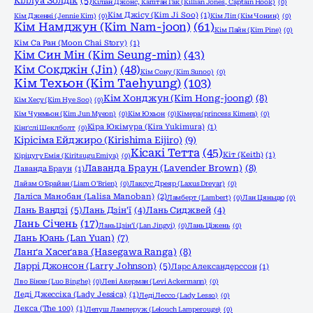
Кіллуа Золдік
(5)
Кіліан Джонс, Капітан Гак (Killian Jones, Captain Hook)
(0)
Кім Джісу (Kim Ji Soo)
(1)
Кім Дженні (Jennie Kim)
(0)
Кім Ліп (Кім Чонин)
(0)
Кім Намджун (Kim Nam-joon)
(61)
Кім Пайн (Kim Pine)
(0)
Кім Са Ран (Moon Chai Story)
(1)
Кім Син Мін (Kim Seung-min)
(43)
Кім Сокджін (Jin)
(48)
Кім Сону (Kim Sunoo)
(0)
Кім Техьон (Kim Taehyung)
(103)
Кім Хонджун (Kim Hong-joong)
(8)
Кім Хесу (Kim Hye Soo)
(0)
Кім Чунмьон (Kim Jun Myeon)
(0)
Кім Юхьон
(0)
Кімера (princess Kimera)
(0)
Кіра Юкімура (Kira Yukimura)
(1)
Кінґслі Шеклболт
(0)
Кірісіма Ейджиро (Kirishima Eijiro)
(9)
Кісакі Тетта
(45)
Кіт (Keith)
(1)
Кіріцугу Емія (Kiritsugu Emiya)
(0)
Лаванда Браун (Lavender Brown)
(8)
Лаванда Браун
(1)
Лайам О'Брайан (Liam O'Brien)
(0)
Лаксус Дреяр (Laxus Dreyar)
(0)
Лаліса Манобан (Lalisa Manoban)
(2)
Ламберт (Lambert)
(0)
Лан Цяньцю
(0)
Лань Вандзі
(5)
Лань Дзін'ї
(4)
Лань Сиджвей
(4)
Лань Січень
(17)
Лань Цзін'ї (Lan Jingyi)
(0)
Лань Ціжень
(0)
Лань Юань (Lan Yuan)
(7)
Ланґа Хасеґава (Hasegawa Ranga)
(8)
Ларрі Джонсон (Larry Johnson)
(5)
Ларс Александерссон
(1)
Лво Бінхе (Luo Binghe)
(0)
Леві Акерман (Levi Ackermann)
(0)
Леді Джессіка (Lady Jessica)
(1)
Леді Лессо (Lady Lesso)
(0)
Лекса (The 100)
(1)
Лелуш Ламперуж (Lelouch Lamperouge)
(0)