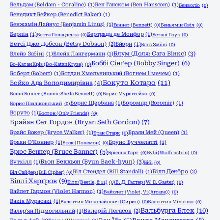
Бельдам (Beldam - Coraline)
(1)
Бен Ганском (Ben Hanscom)
(1)
Бенволіо
(0)
Бенедикт Бейкер (Benedict Baker)
(1)
Бенжамін Лайнус (Benjamin Linus)
(1)
Беннет (Bennett)
(0)
Беньямін Овіч
(0)
Берлін
(1)
Бертрада де Монфор
(1)
Берта Голандська
(0)
Бетані Гоук
(0)
Бетсі Джо Добсон (Betsy Dobson)
(2)
Бйорн
(1)
Блез Забіні
(0)
Блум (Доля: Сага Вінкс)
(3)
Блейз Забіні
(1)
Блейк Лангерманн
(1)
Боббі Сінґер (Bobby Singer)
(6)
Бо-Катан Кріз (Bo-Katan Kryze)
(0)
Боберт (Bobert)
(1)
Богдан Хмельницький (Вогнем і мечем)
(1)
Бокуто Котаро
(11)
Бойко Ада Володимирівна
(4)
Бонні Беннет (Bonnie Sheila Bennett)
(0)
Борис Мурштейко
(0)
Борис Щербина
(1)
Боромир (Boromir)
(1)
Борис Павліковський
(0)
Боруто
(1)
Бостон (Only Friends)
(0)
Брайан Сет Гордон (Bryan Seth Gordon)
(7)
Брайс Вокер (Bryce Walker)
(1)
Браян Мей (Queen)
(1)
Бран Старк
(0)
Браян О'Коннер
(1)
Бруно Буччелатті
(1)
Брок (Покемон)
(0)
Брюс Беннер (Bruce Banner)
(5)
Брієнна Тарт
(0)
Бубі (Wolfenstein)
(0)
Бьон Бекхьон (Byun Baek-hyun)
(3)
Бутхілл
(1)
Бібі
(0)
Біл Стендел (Bill Standall)
(1)
Білл Денбро
(2)
Біл Сайфер (Bill Cipher)
(0)
Біллі Харґров
(9)
Бітл (Beetle, 8:11)
(0)
В. Д. Гастер (W. D. Gaster)
(0)
Вайлет Гармон (Violet Harmon)
(1)
Вайолет (Violet, Vi (Arcane))
(0)
Вакія Мурасакі
(1)
Валентин Миколайович (Сирин)
(0)
Валентин Міхієнко
(0)
Вальбурга Блек
(10)
Валер'ян Підмогильний
(1)
Валерій Легасов
(2)