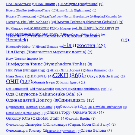
Ноа Себастьян
(1)
Ноа Шнапп
(1)
Ногіцуне (Nogitsune)
(2)
Ноель (Noelle)
(0)
Номер П'ять
(0)
Номи (Little Nightmares)
(0)
Норма (Ти зможеш)
(0)
Норн Грейрат (Norun Gureiratto)
(0)
Норіакі Какьоін
(0)
Ньютон Ґейзлер (Newton Geiszler)
(3)
Нохара Рін (Rin Nohara)
(2)
Нє Хвайсан
(2)
Нік Ф'юрі (Nick Fury)
(2)
Нє Міндзюе
(0)
Нік Маслов
(0)
Ніко Моіланен (Niko Moilanen)
(1)
Ніко Сасакі (Niko Sasaki)
(0)
Ніколас Естебан Хеммік (Nicholas Esteban
Hemmick)
(13)
Ніл Джостен
(43)
Ніколас Руффіло
(0)
Ніколаї Ланцов
(0)
Ніл Перрі (Товариство мертвих поетів)
(7)
Нілу (Genshin Impact)
(0)
Німфадора Тонкс (Nymphadora Tonks)
(8)
Нін Гуан (Ningguang)
(3)
Ніна (Nina Jones)
(1)
Ніна Вільямс
(1)
ОЖП
(365)
Нія (Nya)
(4)
Ніна Зенік
(1)
О Сехун (Oh Se Hun)
(2)
ОЧП
(127)
Обанай Ігуро (Obanai Iguro)
(1)
Обі-Ван Кенобі (Obi-Wan Kenobi)
(0)
Огурі Мусітаро (Mushitaro Oguri)
(0)
Ода Сакуноске (Sakunosuke Oda)
(8)
Одинадцять
(17)
Одинадцятий Доктор
(8)
Ожинозір
(1)
Одноразник (Лоракс (The Lorax))
(0)
Оз (Oz, Ozvaldo Hrafnavins)
(0)
Ойкава Тору (Oikawa Toru)
(4)
Озакі Койо (Ozaki Koyo)
(0)
Оккоцу Юта (Okkotsu Utah)
(4)
Октавія Блейк
(1)
Олександр Дмитрієв
(1)
Олександра (Сирин, Moon Chai Story)
(1)
Олена Бєлова
(3)
Олександра Гонтар
(2)
Олексій Арестович
(0)