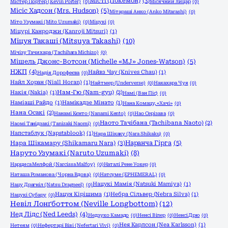
Місті (Покемон)
(3)
Містер Портер (Kevin Porter)
(0)
Місячний лицар
(0)
Місіс Хадсон (Mrs. Hudson)
(5)
Мітараші Анко (Anko Mitarashi)
(0)
Міто Узумакі (Mito Uzumaki)
(0)
Міцукі
(0)
Міцурі Канроджи (Kanroji Mitsuri)
(1)
Міцуя Такаші (Mitsuya Takashi)
(10)
Мічізу Тачихара (Tachihara Michizo)
(0)
Мішель Джонс-Вотсон (Michelle «MJ» Jones-Watson)
(5)
НЖП
(4)
Найвз Чау (Knives Chau)
(1)
Надія Дорофеєва
(0)
Найл Хоран (Niall Horan)
(1)
Найтмер (Underverse)
(0)
Накахара Чуя
(0)
Накія (Nakia)
(1)
Нам-Гю (Nam-gyu)
(2)
Намі (Ван Піс)
(0)
Наміаші Райдо
(1)
Намікадзе Мінато
(1)
Нана Комацу, «Хачі»
(0)
Нана Осакі
(2)
Нанамі Кєнто (Nanami Kento)
(0)
Нао Серізава
(0)
Наото Тачібана (Tachibana Naoto)
(2)
Наомі Танідзакі (Tanizaki Naomi)
(0)
Напстаблук (Napstablook)
(1)
Нара Шікаку (Nara Shikaku)
(0)
Нара Шікамару (Shikamaru Nara)
(3)
Наранча Гірга
(5)
Наруто Узумакі (Naruto Uzumaki)
(8)
Нарциса Мелфой (Narcissa Malfoy)
(0)
Наталі Рене Уокер
(0)
Наташа Романова (Чорна Вдова)
(0)
Натсуме (EPHEMERAL)
(0)
Нацукі Мамія (Natsuki Mamiya)
(1)
Нацу Драгніл (Natsu Dragneel)
(0)
Нацуя Кірішима
(1)
Небра Сільвер (Nebra Silva)
(1)
Нацукі Субару
(0)
Невіл Лонґботтом (Neville Longbottom)
(12)
Нед Лідс (Ned Leeds)
(4)
Недзуко Камадо
(0)
Ненсі Вілер
(0)
Ненсі Дрю
(0)
Нея Карлсон (Nea Karlsson)
(1)
Нетеям
(0)
Нефертарі Віві (Nefertari Vivi)
(0)