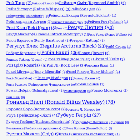
Рей Торо
(7)
Реймонд Сміт (Raymond Smith)
(3)
Рейзор (Razor)
(0)
Рейн Уісперс (Raine Whispers)
(3)
Рейнбоу Деш
(2)
Рейнольд Еккард (Reynold Eckhart)
(1)
Рейндоттір (Rhinedottir)
(0)
Рейнхард ван Астрея
(2)
Рейчел Рот (Рейвен)
(1)
Рейчел Елізабет Дер
(0)
Ремус Люпин
(54)
Рекі К'ян (Reki Kyan)
(8)
Рем
(0)
Рендл Макмерфі (Randle Patrick McMurphy)
(1)
Рене Уокер (Renee Walker)
(0)
Ренлі Баратеон (Renly Baratheon)
(1)
Реттреп (Rattrap)
(1)
Реґулус Блек (Regulus Arcturus Black)
(23)
Робб Старк
(1)
Робін Баклі
(26)
Роберт Баратеон
(1)
Ровер (Rover)
(2)
Розалі Хейл
(3)
Роза Тайлер (Rose Tyler)
(1)
Роджер Тейлор (Queen)
(0)
Розарія (Rosaria)
(5)
Рок Лі (Rock Lee)
(3)
Роксана Візлі
(1)
Роксі Мігурдія (Roxy Migurdia)
(1)
Роксі Ріхтер (Roxy Richter)
(1)
Роланд Вімблдон
(1)
Рокі (Моллі Мун)
(0)
Роланд Дюпен
(0)
Роман Воїнов
(1)
Рома Руденко (Університет Чупарського)
(0)
Роман Дебрін (Schmalgauzen)
(1)
Ромео Монтеккі
(2)
Роман Щербан
(0)
Рон Візлі
(0)
Рональд Візлі (Ronald Bilius Weasley)
(78)
Ророноа Зоро (Roronoa Zoro)
(2)
Росвааль Л. Матерс
(0)
Рубеус Геґрід
(27)
Роуз Ґрейнджер-Візлі
(4)
Рудеус Грейрат (Rudeusu Gureiratto)
(1)
Рудольфус Лестранж
(0)
Рунаан
(0)
Русалонька (Рибалчина русалонька)
(0)
Русе Болтон (Roose Bolton)
(0)
Руслан Маяков (Слід)
(9)
Рута (Книжки та кістяний пил)
(1)