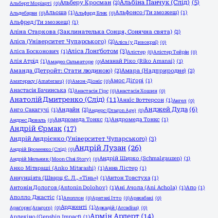
Альбіна Панчук (Слід)
(5)
Альберу Кросман
(2)
Альберт Моріарті
(0)
Альоша
(1)
Альфонсо (Ти зможеш)
(1)
Альдебаран
(0)
Альфард Блек
(0)
Альфред (Ти зможеш)
(1)
Аліна Старкова (Заклинателька Сонця, Сонячна свята)
(2)
Аліса (Університет Чупарського)
(2)
Аліса (у Дивокраї)
(0)
Аліса Лонґботом
(3)
Аліса Босконович
(1)
Алістер
(0)
Алістер Тейрін
(0)
Алія Атрід
(1)
Аманай Ріко (Riko Amanai)
(1)
Амадео Сальваторе
(0)
Аманда (Детройт: Стати людиною)
(2)
Амара (Надприродне)
(2)
Амос Діґорі
(1)
Аматерасу (Amaterasu)
(0)
Амон-Діоніс
(0)
Анастасія Бачинська
(1)
Анастасія Гірс
(0)
Анастасія Хошин
(0)
Анатолій Дмитренко (Слід)
(11)
Анаїс Воттерсон
(1)
Ангел
(0)
Анджей Дуда
(6)
Анго Сакагучі
(1)
Андайн
(2)
Андерс (Dragon Age)
(0)
Андромеда Тонкс
(1)
Андромеда Тонкс
(1)
Андрес Дюваль
(0)
Андрій Єрмак
(17)
Андрій Андрієнко (Університет Чупарського)
(3)
Андрій Лузан
(26)
Андрій Броменко (Слід)
(0)
Андрій Ширко (Schmalgauzen)
(1)
Андрій Мельник (Moon Chai Story)
(0)
Анко Мітараші (Anko Mitarashi)
(1)
Анна Лістер
(1)
Аннунціата (Шварц Є. Л., «Тінь»)
(1)
Антон Товстуха
(1)
Антонін Дологов (Antonin Dolohov)
(1)
Ані Ачола (Ani Achola)
(1)
Апо
(1)
Аполло Джастіс
(1)
Аполлон
(0)
Аратакі Ітто
(0)
Арахабакі
(0)
Ардженті
(1)
Араґорн (Aragorn)
(0)
Аркадій (Arcadius)
(0)
Армін Арлерт
(14)
Арлекіно (Genshin Impact)
(1)