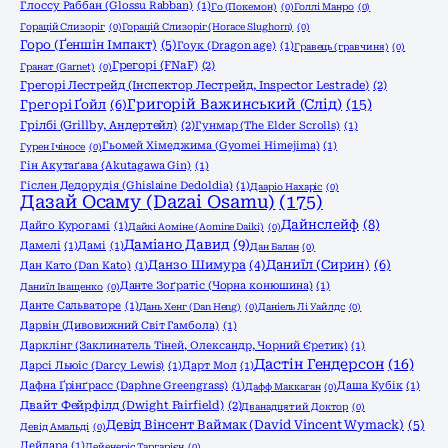
Глоссу Раббан (Glossu Rabban)
(1)
Го (Покемон)
(0)
Голлі Манро
(0)
Горацій Слизоріг
(0)
Горацій Слизоріг (Horace Slughorn)
(0)
Горо (Ґеншін Імпакт)
(5)
Гоук (Dragon age)
(1)
Гравець (гравчиня)
(0)
Грегорі (FNaF)
(2)
Гранат (Garnet)
(0)
Грегорі Лестрейд (Інспектор Лестрейд, Inspector Lestrade)
(2)
Григорій Важинський (Слід)
(15)
Грегорі Ґойл
(6)
Грілбі (Grillby, Андертейл)
(2)
Гунмар (The Elder Scrolls)
(1)
Гьомей Хімеджима (Gyomei Himejima)
(1)
Гурен Ічіносе
(0)
Гін Акутаґава (Akutagawa Gin)
(1)
Гіслен Дедорудія (Ghislaine Dedoldia)
(1)
Дааріо Нахаріс
(0)
Дазай Осаму (Dazai Osamu)
(175)
Дайнслейф
(8)
Дайго Курогамі
(1)
Дайкі Аоміне (Aomine Daiki)
(0)
Даміано Давид
(9)
Дамелі
(1)
Дамі
(1)
Дан Балан
(0)
Даниїл (Сирин)
(6)
Данзо Шимура
(4)
Дан Като (Dan Katо)
(1)
Данте Зоґратіс (Чорна конюшина)
(1)
Даниїл Іващенко
(0)
Данте Сальваторе
(1)
Дань Хенг (Dan Heng)
(0)
Даніель Лі Уайлдс
(0)
Дарвін (Дивовижний Світ Гамбола)
(1)
Дарклінг (Заклинатель Тіней, Олександр, Чорний Єретик)
(1)
Дастін Гендерсон
(16)
Дарсі Льюіс (Darcy Lewis)
(1)
Дарт Мол
(1)
Дафна Ґрінґрасс (Daphne Greengrass)
(1)
Даша Кубік
(1)
Дафф Маккаган
(0)
Двайт Фейрфілд (Dwight Fairfield)
(2)
Дванадцятий Доктор
(0)
Девід Вінсент Ваймак (David Vincent Wymack)
(5)
Девід Амальді
(0)
Дейдара
(1)
Дейенеріс Таргарієн
(0)