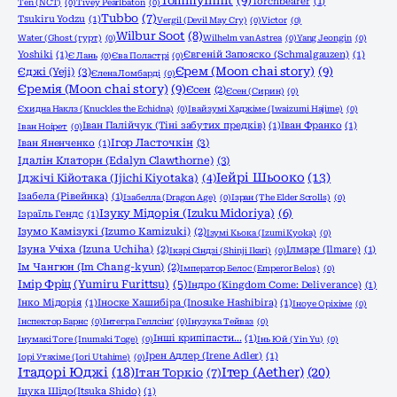
TommyInnit
(9)
Torchbearer
(1)
Ten (NCT)
(0)
Tivey Pearlbaton
(0)
Tubbo
(7)
Tsukiru Yodzu
(1)
Vergil (Devil May Cry)
(0)
Victor
(0)
Wilbur Soot
(8)
Water (Ghost (гурт)
(0)
Wilhelm van Astrea
(0)
Yang Jeongin
(0)
Yoshiki
(1)
Євгеній Запояско (Schmalgauzen)
(1)
Є Лань
(0)
Єва Поластрі
(0)
Єрем (Moon chai story)
(9)
Єджі (Yeji)
(3)
Єлена Ломбарді
(0)
Єремія (Moon chai story)
(9)
Єсен
(2)
Єсен (Сирин)
(0)
Єхидна Наклз (Knuckles the Echidna)
(0)
Івайзумі Хаджіме (Iwaizumi Hajime)
(0)
Іван Палійчук (Тіні забутих предків)
(1)
Іван Франко
(1)
Іван Ноірет
(0)
Ігор Ласточкін
(3)
Іван Яненченко
(1)
Ідалін Клаторн (Edalyn Clawthorne)
(3)
Іейрі Шьооко
(13)
Іджічі Кійотака (Ijichi Kiyotaka)
(4)
Ізабела (Рівейнка)
(1)
Ізабелла (Dragon Age)
(0)
Ізран (The Elder Scrolls)
(0)
Ізуку Мідорія (Izuku Midoriya)
(6)
Ізраїль Гендс
(1)
Ізумо Камізукі (Izumo Kamizuki)
(2)
Ізумі Кьока (Izumi Kyoka)
(0)
Ізуна Учіха (Izuna Uchiha)
(2)
Ілмаре (Ilmare)
(1)
Ікарі Сіндзі (Shinji Ikari)
(0)
Ім Чангюн (Im Chang-kyun)
(2)
Імператор Белос (Emperor Belos)
(0)
Імір Фріц (Yumiru Furittsu)
(5)
Індро (Kingdom Come: Deliverance)
(1)
Інко Мідорія
(1)
Іноске Хашибіра (Inosuke Hashibira)
(1)
Іноуе Оріхіме
(0)
Інспектор Барнс
(0)
Інтегра Геллсінґ
(0)
Інузука Тейваз
(0)
Інші крипіпасти...
(1)
Інумакі Тоге (Inumaki Toge)
(0)
Інь Юй (Yin Yu)
(0)
Ірен Адлер (Irene Adler)
(1)
Іорі Утахіме (Iori Utahime)
(0)
Ітадорі Юджі
(18)
Ітер (Aether)
(20)
Ітан Торкіо
(7)
Іцука Шідо(Itsuka Shido)
(1)