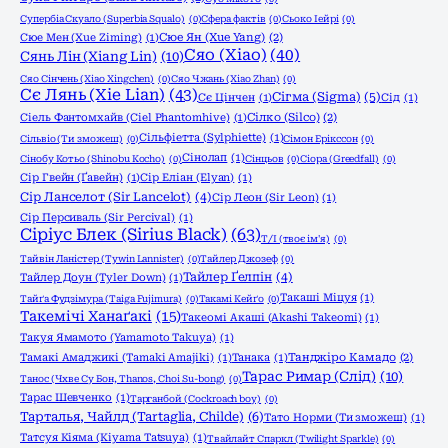
Супербіа Скуало (Superbia Squalo)
(0)
Сфера фактів
(0)
Сьоко Іейрі
(0)
Сюе Мен (Xue Ziming)
(1)
Сюе Ян (Xue Yang)
(2)
Сяо (Xiao)
(40)
Сянь Лін (Xiang Lin)
(10)
Сяо Сінчень (Xiao Xingchen)
(0)
Сяо Чжань (Xiao Zhan)
(0)
Сє Лянь (Xie Lian)
(43)
Сігма (Sigma)
(5)
Сє Цінчен
(1)
Сід
(1)
Сіель Фантомхайв (Ciel Phantomhive)
(1)
Сілко (Silco)
(2)
Сільфіетта (Sylphiette)
(1)
Сільвіо (Ти зможеш)
(0)
Сімон Ерікссон
(0)
Сінолап
(1)
Сінобу Котьо (Shinobu Kocho)
(0)
Сінцьов
(0)
Сіора (Greedfall)
(0)
Сір Гвейн (Ґавейн)
(1)
Сір Еліан (Elyan)
(1)
Сір Ланселот (Sir Lancelot)
(4)
Сір Леон (Sir Leon)
(1)
Сір Персиваль (Sir Percival)
(1)
Сіріус Блек (Sirius Black)
(63)
Т/І (твоє ім'я)
(0)
Тайвін Ланістер (Tywin Lannister)
(0)
Тайлер Джозеф
(0)
Тайлер Ґелпін
(4)
Тайлер Доун (Tyler Down)
(1)
Такаші Міцуя
(1)
Тайґа Фудзімура (Taiga Fujimura)
(0)
Такамі Кейґо
(0)
Такемічі Ханаґакі
(15)
Такеомі Акаші (Akashi Takeomi)
(1)
Такуя Ямамото (Yamamoto Takuya)
(1)
Тамакі Амаджикі (Tamaki Amajiki)
(1)
Танака
(1)
Танджіро Камадо
(2)
Тарас Римар (Слід)
(10)
Танос (Чхве Су Бон, Thanos, Choi Su-bong)
(0)
Тарас Шевченко
(1)
Тарганбой (Cockroach boy)
(0)
Тарталья, Чайлд (Tartaglia, Childe)
(6)
Тато Норми (Ти зможеш)
(1)
Татсуя Кіяма (Kiyama Tatsuya)
(1)
Твайлайт Спаркл (Twilight Sparkle)
(0)