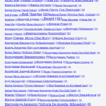
Ванда Максимова
(8)
Ван Їбо
(5)
Вальт Аой
(2)
Вамм (Wammu)
(1)
Ванесса Енотека
(1)
Ваніка Зоґратіс
(1)
Варлі (Не голодуй)
(0)
Варіс (Varys, Гра Престолів)
(2)
Варрік Тетрас (Varrik Tetras)
(0)
Вей Чандзе
(20)
Вейлон Парк (Waylon Park, Outlast)
(1)
Вей Вусянь
(0)
Венті
(36)
Венздей Аддамс
(1)
Венбара
(0)
Вень Жвохань
(0)
Вень Нін
(0)
Вернон Роше
(2)
Вень Цін
(0)
Верба (Moon chai story)
(0)
Вертумн (Vertumnus)
(1)
Вероніка де Сад (Veronica de Sade, Vanitas no Carte)
(0)
Вивірколапка (Squirrelstar)
(3)
Вессел
(0)
Веґґі
(0)
Влад (Сирин, Moon Chai Story)
(4)
Влада Берізка (Слід)
(1)
Владислав Михальчук (Schmalgauzen)
(1)
Вовчиця Роксана (FNaF)
(1)
Вождь Бромден (Над зозулиним гніздом)
(1)
Волес Веллс (Wallace Wells)
(1)
Володарка (Викрадач дітей/The Child Thief)
(0)
Володимир Винниченко
(9)
Володимир Дантес
(1)
Володимир Петров
(1)
Володимир Зеленський
(0)
Володимир Сосюра
(0)
Володимир Яновський
(1)
Вольфганг (Не голодуй)
(0)
Вольфганг Амадей Моцарт
(1)
Вонг (Доктор Стрендж)
(0)
Ворони (Книжки та кістяний пил)
(1)
Ворон (Moon chai story)
(0)
Вуді (Не голодуй)
(0)
Вчителька (Little Nightmares)
(0)
Вів'єн Гармон (Vivien Harmon)
(1)
Вів (Книжки та Кістяний пил)
(1)
Вівіан Дель Анхель
(0)
Відьма (Викрадач дітей/The Child Thief)
(0)
Віжен (Vision)
(4)
Вікерботом
(1)
Віктор Никифоров
(2)
Віктор Крей
(0)
Віктор Шаблій (Слід)
(3)
Вікторія Белфрі (Victoria Belfrey)
(0)
Вікторія де Анжеліс (Victoria De Angelis, Måneskin)
(8)