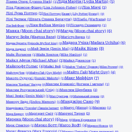
Лідія Мартін (Lydia Martin)
(5)
Ліанна Старк (Lyanna Stark)
(1)
Ліза Мінчі
(3)
Ліза Джонсон-Фішер (Lisa Johnson-Fisher)
(1)
Лілі Луна Поттер
(3)
Лілі Поттер (Еванс) (Lily Potter (Evans))
(0)
Лілі Теслюк (Шпага Славка Беркути)
(2)
Лімбо (Warframe)
(1)
Лінн Фабіан Меріар
(2)
Лісандр Скамандр
(1)
Лін Бей Фонг
(0)
Мавка (Moon chai story)
(9)
Магда (Moon chai story)
(6)
Магнус Бейн (Magnus Bane)
(3)
Магістр Варка
(1)
Мадара Учіха (Madara Uchiha)
(6)
Мадам Бронте (Episode.My first kiss)
(0)
Майк Вілер
(8)
Май Зенін (Zenin Mai)
(2)
Мадж Андерсі
(0)
Майк Йогансен
(1)
Майк Хенлон (Mike Hanlon)
(1)
Майкл Афтон (Michael Afton)
(3)
Майкл Джексон
(1)
Майкрофт Голмс
(4)
Майкі Вей
(1)
Майлз "Тейлз" Правер (Miles Prower)
(0)
Майто Ґай (Might Guy)
(4)
Майстер Чен
(0)
Майто Ґай (Guy Might)
(0)
Макс Мейфілд
(7)
Макото Судзукі (Suzuki Makoto)
(1)
Максим Кривоніс (Вогнем і мечем)
(1)
Максим "Kapkan" Басуда
(0)
Максим Розумовський (Слід)
(1)
Максим Щербина
(2)
Макі Зенін (Zenin Maki)
(1)
Мал Оретцев
(0)
Маленький принц
(0)
Манджіро Сано
(9)
Мамору Ендо (Endou Mamoru)
(1)
Манус (Manus)
(1)
Маомао
(1)
Мандрівник (Traveler) Ґеншін Імпакт
(0)
Маргарет Сміт
(1)
Маргері Тирел
(2)
Мара Барроу
(0)
Марена (Moon chai story)
(6)
Марк
(0)
Марк Куцевалов
(0)
Марко Ботт (Marco Bodt)
(4)
Марк Спектор
(1)
Маркос Новоа
(0)
Маркс Франсуа (Marx Francois)
(1)
Маркус (Детройт: Стати людиною)
(0)