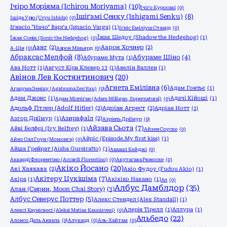
Ічіро Моріяма (Ichirou Moriyama)
(10)
Ічіґо Куросакі
(0)
Ішіґамі Сенку (Ishigami Senku)
(8)
Ішіда Урю (Uryu Ishida)
(0)
Іґнасіо "Начо" Варґа (Ignacio Varga)
(1)
Іґніс Еміліуш Стаард
(0)
Їжак Шедоу (Shadow the Hedgehog)
(1)
Їжак Сонік (Sonic the Hedgehog)
(0)
Аанг
(2)
Аарон Хочнер
(2)
А-Цін
(0)
Аарон Міньярд
(0)
Абраксас Мелфой
(8)
Абураме Шіно
(4)
Абураме Мута
(1)
Ава Нотт
(1)
Август Кіра Клевер 13
(1)
Авелін Валлен
(1)
Авінов Лев Костянтинович
(20)
Агнета Емілівна
(6)
Адам Гонтьє
(1)
Агацума Зеніцу (Agatsuma Zen'itsu)
(0)
Адам Джонс
(1)
Адачі Кійоші
(1)
Адам Мілліґан (Adam Milligan, Supernatural)
(0)
Адольф Гітлер (Adolf Hitler)
(2)
Адріан Агрест
(2)
Адріан Нотт
(1)
Азгор Дріїмур
(1)
Азирафаїл
(2)
Азріель Дріїмур
(0)
Айзава Сьота
(7)
Айві Белфрі (Ivy Belfrey)
(1)
Айзен Соуске
(0)
Айріс (Episode.My first kiss)
(1)
Айнз Оал Гоун (Момонга)
(0)
Айша Грейрат (Aisha Gureiratto)
(1)
Акааші Кейджі
(0)
Аккарді Флорентіно (Accardi Florentino)
(0)
Акутаґава Рюноске
(0)
Акіко Йосано
(20)
Акі Хаякава
(2)
Акіо Фудоу (Fudou Akio)
(1)
Акітеру Цукішіма
(7)
Акіра
(1)
Акіхіко Накано
(1)
Ал
(0)
Албус Дамблдор
(35)
Алан (Сирин, Moon Chai Story)
(3)
Албус Северус Поттер
(5)
Алекс Стендел (Alex Standall)
(1)
Алерія Тірелл
(1)
Аллура
(1)
Алексі Каунісвесі (Aleksi Matias Kaunisvesi)
(0)
Альбедо
(22)
Алонсо Дель Анхель
(0)
Алукард
(0)
Аль-Хайтам
(0)