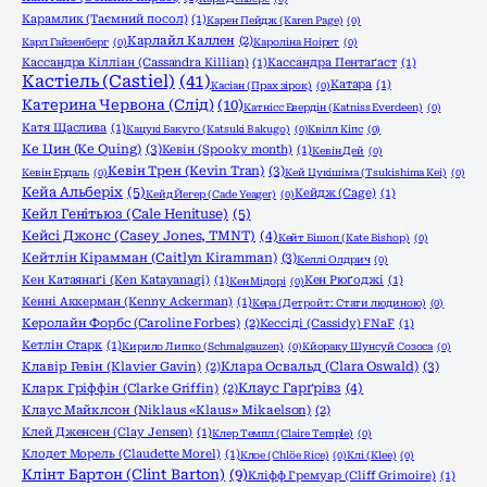
Карамлик (Таємний посол)
(1)
Карен Пейдж (Karen Page)
(0)
Карлайл Каллен
(2)
Карл Гайзенберг
(0)
Кароліна Ноірет
(0)
Кассандра Кілліан (Cassandra Killian)
(1)
Кассандра Пентаґаст
(1)
Кастіель (Castiel)
(41)
Катара
(1)
Касіан (Прах зірок)
(0)
Катерина Червона (Слід)
(10)
Катнісс Евердін (Katniss Everdeen)
(0)
Катя Щаслива
(1)
Кацукі Бакуго (Katsuki Bakugo)
(0)
Квілл Кіпс
(0)
Ке Цин (Ke Quing)
(3)
Кевін (Spooky month)
(1)
Кевін Дей
(0)
Кевін Трен (Kevin Tran)
(3)
Кевін Ердаль
(0)
Кей Цукішіма (Tsukishima Kei)
(0)
Кейа Альберіх
(5)
Кейдж (Cage)
(1)
Кейд Йегер (Cade Yeager)
(0)
Кейл Генітьюз (Cale Henituse)
(5)
Кейсі Джонс (Casey Jones, TMNT)
(4)
Кейт Бішоп (Kate Bishop)
(0)
Кейтлін Кірамман (Caitlyn Kiramman)
(3)
Келлі Олдрич
(0)
Кен Катаянаґі (Ken Katayanagi)
(1)
Кен Рюґоджі
(1)
Кен Мідорі
(0)
Кенні Аккерман (Kenny Ackerman)
(1)
Кера (Детройт: Стати людиною)
(0)
Керолайн Форбс (Caroline Forbes)
(2)
Кессіді (Cassidy) FNaF
(1)
Кетлін Старк
(1)
Кирило Липко (Schmalgauzen)
(0)
Кйораку Шунсуй Созоса
(0)
Клара Освальд (Clara Oswald)
(3)
Клавір Гевін (Klavier Gavin)
(2)
Клаус Гарґрівз
(4)
Кларк Гріффін (Clarke Griffin)
(2)
Клаус Майклсон (Niklaus «Klaus» Mikaelson)
(2)
Клей Дженсен (Clay Jensen)
(1)
Клер Темпл (Claire Temple)
(0)
Клодет Морель (Claudette Morel)
(1)
Клое (Chlöe Rice)
(0)
Клі (Klee)
(0)
Клінт Бартон (Clint Barton)
(9)
Кліфф Гремуар (Cliff Grimoire)
(1)