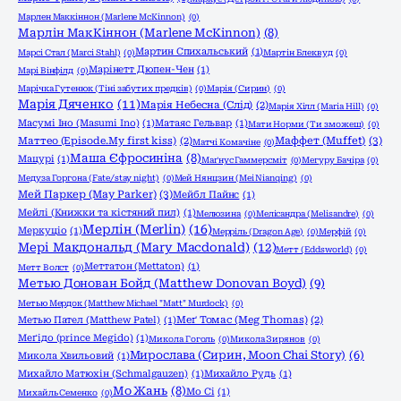
Марлен Маккіннон (Marlene McKinnon)
(0)
Марлін МакКіннон (Marlene McKinnon)
(8)
Мартин Спихальський
(1)
Марсі Стал (Marci Stahl)
(0)
Мартін Блеквуд
(0)
Марінетт Дюпен-Чен
(1)
Марі Вінфілд
(0)
Марічка Гутенюк (Тіні забутих предків)
(0)
Марія (Сирин)
(0)
Марія Дяченко
(11)
Марія Небесна (Слід)
(2)
Марія Хілл (Maria Hill)
(0)
Масумі Іно (Masumi Ino)
(1)
Матаяс Гельвар
(1)
Мати Норми (Ти зможеш)
(0)
Маффет (Muffet)
(3)
Маттео (Episode.My first kiss)
(2)
Матчі Комачіне
(0)
Маша Єфросиніна
(8)
Мацурі
(1)
Маґнус Гаммерсміт
(0)
Мегуру Бачіра
(0)
Медуза Горгона (Fate/stay night)
(0)
Мей Нянцзин (Mei Nianqing)
(0)
Мей Паркер (May Parker)
(3)
Мейбл Пайнс
(1)
Мейлі (Книжки та кістяний пил)
(1)
Мелюзина
(0)
Мелісандра (Melisandre)
(0)
Мерлін (Merlin)
(16)
Меркуціо
(1)
Мерріль (Dragon Age)
(0)
Мерфій
(0)
Мері Макдональд (Mary Macdonald)
(12)
Метт (Eddsworld)
(0)
Меттатон (Mettaton)
(1)
Метт Волст
(0)
Метью Донован Бойд (Matthew Donovan Boyd)
(9)
Метью Мердок (Matthew Michael "Matt" Murdock)
(0)
Метью Пател (Matthew Patel)
(1)
Меґ Томас (Meg Thomas)
(2)
Меґідо (prince Megido)
(1)
Микола Гоголь
(0)
Микола Зирянов
(0)
Мирослава (Сирин, Moon Chai Story)
(6)
Микола Хвильовий
(1)
Михайло Матюхін (Schmalgauzen)
(1)
Михайло Рудь
(1)
Мо Жань
(8)
Мо Сі
(1)
Михайль Семенко
(0)