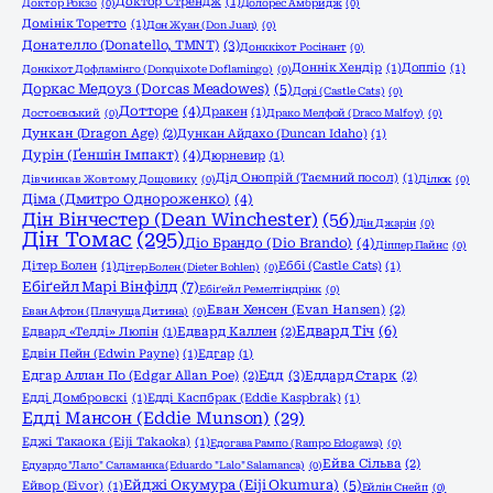
Доктор Стрендж
(1)
Доктор Рокзо
(0)
Долорес Амбридж
(0)
Домінік Торетто
(1)
Дон Жуан (Don Juan)
(0)
Донателло (Donatello, TMNT)
(3)
Донккіхот Росінант
(0)
Доннік Хендір
(1)
Доппіо
(1)
Донкіхот Дофламінго (Donquixote Doflamingo)
(0)
Доркас Медоуз (Dorcas Meadowes)
(5)
Дорі (Castle Cats)
(0)
Дотторе
(4)
Дракен
(1)
Достоєвський
(0)
Драко Мелфой (Draco Malfoy)
(0)
Дункан (Dragon Age)
(2)
Дункан Айдахо (Duncan Idaho)
(1)
Дурін (Ґеншін Імпакт)
(4)
Дюрневир
(1)
Дід Онопрій (Таємний посол)
(1)
Дівчинка в Жовтому Дощовику
(0)
Ділюк
(0)
Діма (Дмитро Однороженко)
(4)
Дін Вінчестер (Dean Winchester)
(56)
Дін Джарін
(0)
Дін Томас
(295)
Діо Брандо (Dio Brando)
(4)
Діппер Пайнс
(0)
Дітер Болен
(1)
Еббі (Castle Cats)
(1)
Дітер Болен (Dieter Bohlen)
(0)
Ебіґейл Марі Вінфілд
(7)
Ебіґейл Ремелтіндрінк
(0)
Еван Хенсен (Evan Hansen)
(2)
Еван Афтон (Плачуща Дитина)
(0)
Едвард Тіч
(6)
Едвард «Тедді» Люпін
(1)
Едвард Каллен
(2)
Едвін Пейн (Edwin Payne)
(1)
Едгар
(1)
Едд
(3)
Едгар Аллан По (Edgar Allan Poe)
(2)
Еддард Старк
(2)
Едді Домбровскі
(1)
Едді Каспбрак (Eddie Kaspbrak)
(1)
Едді Мансон (Eddie Munson)
(29)
Еджі Такаока (Eiji Takaoka)
(1)
Едогава Рампо (Rampo Edogawa)
(0)
Ейва Сільва
(2)
Едуардо "Лало" Саламанка (Eduardo "Lalo" Salamanca)
(0)
Ейджі Окумура (Eiji Okumura)
(5)
Ейвор (Eivor)
(1)
Ейлін Снейп
(0)