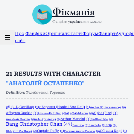
Фікманія
Фанфіки українською мовою
Про
Фанфіки
Оригінал
Статті
Форум
Фанарт
Аудіоф
сайт
21
RESULTS WITH CHARACTER
"АНАТОЛІЙ ОСТАПЕНКО"
Definition:
Телебачення Торонто
2Д (2-D, Gorillaz)
(1)
7 Березня (Honkai Star Rail)
(1)
Aether (Quintessence)
(0)
Affogato Cookie
(1)
Alpha (Fire)
(1)
Ainsworth Julian
(0)
Al
(0)
Aldebaran
(0)
Arthur Mancini
(1)
Anastasia Hoshin
(0)
Arhu (Divinity)
(0)
BadBoyHalo
(0)
Bang Christopher Chan
(47)
Beatrice
(0)
Ben Solo
(0)
BG9
(0)
Captain Puffy
(1)
CC-2224 Коді
(1)
BM (Kim Matthew)
(0)
Caramel Arrow Cookie
(0)