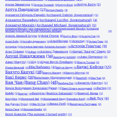
Артур Кетч
(3)
Арсен Звенигора
(1)
Артем Чорний
(0)
Артур Візлі
(0)
Артур Пендрагон
(13)
Артюр Рембо
(0)
Архангел Габріель/Гавриїл (Archangel Gabriel, Supernatural)
(1)
Архангел Люцифер (Archangel Lucifer, Supernatural)
(4)
Архангел Михаїл (Archangel Michael, Supernatural)
(5)
Архангел Михаїл (світ Апокаліпсису)/альтернативний Михаїл (Archangel
Michael (Apocalypse World)/Alternate Michael)
(0)
Аріель Анемой Асура
(1)
Арія Старк
(2)
Арґус Філч
(0)
Асагірі Ген
(0)
Аскебйорни
(1)
Аскелад
(1)
Асахі Кобе
(0)
Асгайр Адамович
(0)
Асока Тано
(0)
Асторія Ґрінґрас
(9)
Астаріон
(0)
Астаріон Анкунін (Astarion Ancunin)
(0)
Асьє Сільвер
(1)
Ахілесс Девенпорт
(1)
Ацуші "Аккун" Сендо
(2)
Афіна
(0)
Ацуші Накаджима
(34)
Аякс Петропол
(1)
Ашильда (Ashildr)
(0)
Аяме (Наруто)
(1)
Аїд
(1)
Аїден Фаулі-Прейшер
(1)
Б'якуя Тогамі
(0)
Баджі Кейске
(15)
ББк/Бабенко
(4)
Б'янка Барклай
(0)
Бабуся Медді
(0)
Бакуго Кацукі
(28)
Бакуго Масару
(0)
Бакуго Мітсукі
(0)
Бакі Барнс
(20)
Бальтазар (Надприродне)
(1)
Бамблбі
(0)
Бан Чан
(0)
Бан Чан (Bang Chan)
(48)
Бариста (Харуто)
(1)
Барбара Пеґ
(0)
Барон Володимир Харконен (Дюна)
(1)
Бастер
(1)
Барті Кравч-молодший
(0)
Баффі
(1)
Беатріче (Beatrice Sakamaki)
(1)
Беверлі Марш
(1)
Беатріс
(0)
Бей Доу
(6)
Беззубик
(0)
Безликий Бай
(0)
Безіменний Бард (Nameless Bard)
(0)
Бекка Гелб
(1)
Бек Джухо (Зухо)
(0)
Бек Хі Сон
(0)
Белатриса Лестранж
(0)
Белла Свон
(0)
Белламі Блейк
(0)
Беллі Конклін (The summer I turned pretty)
(1)