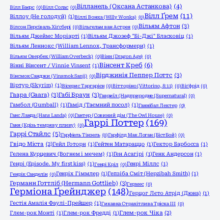
Вілланель (Оксана Астанкова)
(4)
Вілл Баєрс
(0)
Вілл Солас
(0)
Вілл Ґрем
(11)
Віллоу (Не голодуй)
(1)
Віллі Вонка (Willy Wonka)
(0)
Вільям Афтон
(3)
Вілсон Персіваль Хіґсбері
(0)
Вільгельм ван Астрея
(0)
Вільям Джеймс Моріарті
(1)
Вільям Джозеф "Бі-Джі" Бласковіц
(1)
Вільям Леннокс (William Lennox, Трансформери)
(1)
Вільям Овербек (William Overbeck)
(0)
Вінн (Dragon Age)
(0)
Вінсент Креб
(6)
Вінні Вінсент / Vinnie Vinsent
(1)
Вірджинія Пеппер Поттс
(3)
Вінсмок Санджи (Vinsmok Sanji)
(0)
Віртур (Skyrim)
(1)
Вісерис Таргарієн
(0)
Вітторіно (Vittorino, 8:11)
(0)
Віґфрід
(0)
Гаара (Gaara)
(3)
Габі Браун
(3)
Гавриїл (Надприродне (Supernatural)
(0)
Гамбол (Gumball)
(1)
Гамід (Таємний посол)
(1)
Ганнібал Лектер
(0)
Ганс Ланда (Hans Landa)
(0)
Гантер (Совиний дім (The Owl House)
(0)
Гаррі Поттер
(169)
Ганя (Крізь темряву пливу)
(0)
Гаррі Стайлс
(5)
Гарфіель Тінзель
(0)
Гарфілд Мак Логан (БістБой)
(0)
Гвідо Міста
(2)
Гейл Готорн
(1)
Гейтен Матараццо
(1)
Гектор Барбосса
(1)
Гелена Курцевич (Вогнем і мечем)
(1)
Ген Асагірі
(1)
Генк Андерсон
(1)
Генрі (Episode. My first kiss)
(1)
Генрі Міллс
(1)
Генрі Кріл
(0)
Генріх Гіммлер
(1)
Гепзіба Сміт (Hepzibah Smith)
(1)
Генрік Санделін
(0)
Германн Готтліб (Hermann Gottlieb)
(3)
Гермес
(0)
Герміона Ґрейнджер
(148)
Герцог Лєто Атрід (Дюна)
(1)
Гестія Амалія Фаулі-Прейшер
(1)
Гикавка Страхітлива Тріска ІІІ
(0)
Глем-рок Монті
(1)
Глем-рок Фредді
(1)
Глем-рок Чіка
(2)