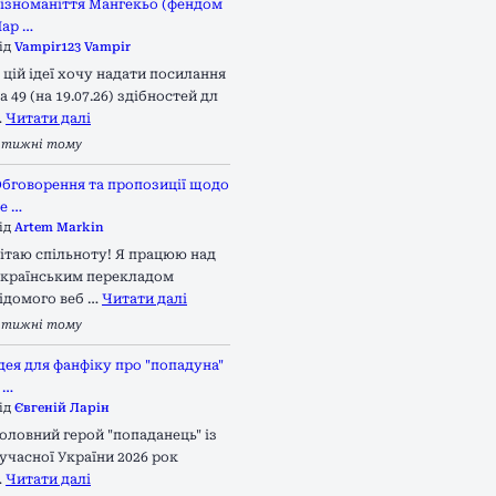
ізноманіття Мангекьо (фендом
ар …
ід
Vampir123 Vampir
 цій ідеї хочу надати посилання
а 49 (на 19.07.26) здібностей дл
…
Читати далі
 тижні тому
бговорення та пропозиції щодо
е …
ід
Artem Markin
ітаю спільноту! Я працюю над
країнським перекладом
ідомого веб …
Читати далі
 тижні тому
дея для фанфіку про "попадуна"
 …
ід
Євгеній Ларін
оловний герой "попаданець" із
учасної України 2026 рок
…
Читати далі