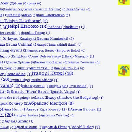
Єсен
(2)
Єсен (Сирин)
(0)
(0)
Івайзумі Хаджіме (Iwaizumi Hajime)
(0)
Іван Ноірет
(0)
ів)
(1)
Іван Франко
(1)
Іван Яненченко
(1)
н (Edalyn Clawthorne)
(3)
Іейрі Шьооко
(13)
)
(4)
Ізабела (Рівейнка)
(1)
Ізраїль Гендс
(1)
er Scrolls)
(0)
)
(6)
Ізумо Камізукі (Izumo Kamizuki)
(2)
іха (Izuna Uchiha)
(2)
Ікарі Сіндзі (Shinji Ikari)
(0)
Chang-kyun)
(2)
Імператор Белос (Emperor Belos)
(0)
Індро (Kingdom Come: Deliverance)
(1)
Інко Мідорія
(1)
a)
(1)
Іноуе Оріхіме
(0)
Інспектор Барнс
(0)
Інтегра Геллсінґ
(0)
Інші крипіпасти...
(1)
ki Toge)
(0)
Інь Юй (Yin Yu)
(0)
Ітадорі Юджі
(18)
ер (Irene Adler)
(1)
(20)
Іцука Шідо(Itsuka Shido)
(1)
iyama)
(10)
Ічіґо Куросакі
(0)
Ішіда Урю (Uryu Ishida)
(0)
ku)
(8)
Іґнасіо "Начо" Варґа (Ignacio Varga)
(1)
Їжак Шедоу (Shadow the Hedgehog)
(1)
onic the Hedgehog)
(0)
Абраксас Мелфой
(8)
арон Хочнер
(2)
(4)
Ава Нотт
(1)
Август Кіра Клевер 13
(1)
Авелін Валлен
(1)
ич
(20)
Агацума Зеніцу (Agatsuma Zen'itsu)
(0)
є
(1)
Адам Джонс
(1)
Адольф Гітлер (Adolf Hitler)
(2)
Адачі Кійоші
(1)
tural)
(0)