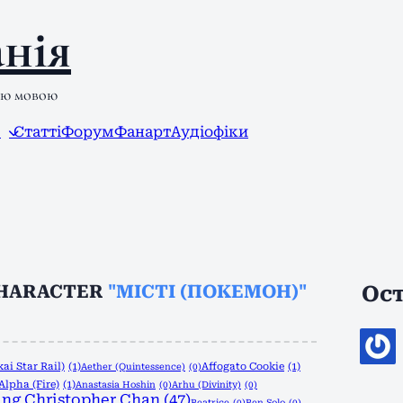
нія
ою мовою
л
Статті
Форум
Фанарт
Аудіофіки
CHARACTER
"МІСТІ (ПОКЕМОН)"
Ост
ai Star Rail)
(1)
Affogato Cookie
(1)
Aether (Quintessence)
(0)
Alpha (Fire)
(1)
Anastasia Hoshin
(0)
Arhu (Divinity)
(0)
ng Christopher Chan
(47)
Beatrice
(0)
Ben Solo
(0)