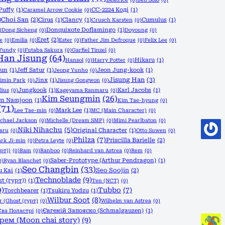
Puffy
(1)
CC-2224 Коді
(1)
Caramel Arrow Cookie
(0)
)
Choi San
(2)
Cirus
(1)
Clancy
(1)
Cumulus
(1)
Crusch Karsten
(0)
Donquixote Doflamingo
(1)
)
Dong Sicheng
(0)
Doyoung
(0)
Eret
(2)
le
(0)
Emilia
(0)
Ester
(0)
Father Jim Defroque
(0)
Felix Lee
(0)
Fundy
(0)
Futaba Sakura
(0)
Garfiel Tinzel
(0)
Han Jisung
(64)
Hikaru
(1)
Hansol
(0)
Harry Potter
(0)
yun
(1)
Jeff Satur
(1)
Jeon Jung-kook
(1)
Jeong Yunho
(0)
Jisung Han
(3)
Jinx
(1)
imin Park
(0)
Jisung Gongwon
(0)
Jungkook
(1)
Karl Jacobs
(1)
lius
(0)
Kageyama Ranmaru
(0)
Kim Seungmin
(26)
im Namjoon
(1)
Kim Tae-hyung
(0)
(71)
Mark Lee
(1)
Lee Tae-min
(0)
MC (Main Character)
(0)
chael Jackson
(0)
Michelle (Dream SMP)
(0)
Mimi Pearlbaton
(0)
Niki Nihachu
(5)
Original Character
(1)
aru
(0)
Otto Suwen
(0)
Philza
(7)
Priscilla Barielle
(2)
ark Ji-min
(0)
Petra Leyte
(0)
урт))
(0)
Ram
(0)
Ranboo
(0)
Reinhard van Astrea
(0)
Rem
(0)
Saber-Prototype (Arthur Pendragon)
(1)
0)
Ryan Blanchet
(0)
Seo Changbin
(33)
Seo Soojin
(2)
u Kai
(1)
Technoblade
(9)
t (гурт))
(1)
Ten (NCT)
(0)
9)
Tubbo
(7)
Torchbearer
(1)
Tsukiru Yodzu
(1)
Wilbur Soot
(8)
r (Ghost (гурт)
(0)
Wilhelm van Astrea
(0)
Євгеній Запояско (Schmalgauzen)
(1)
Єва Поластрі
(0)
рем (Moon chai story)
(9)