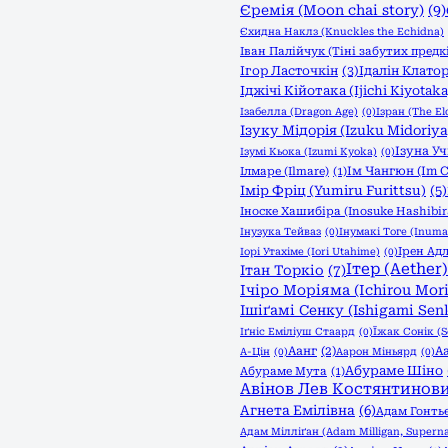
Єремія (Moon chai story)
(9)
Єхидна Наклз (Knuckles the Echidna)
Іван Палійчук (Тіні забутих предк
Ігор Ласточкін
(3)
Ідалін Клатор
Іджічі Кійотака (Ijichi Kiyotaka
Ізабелла (Dragon Age)
(0)
Ізран (The Eld
Ізуку Мідорія (Izuku Midoriya
Ізуна Уч
Ізумі Кьока (Izumi Kyoka)
(0)
Ім Чангюн (Im 
Ілмаре (Ilmare)
(1)
Імір Фріц (Yumiru Furittsu)
(5)
Іноске Хашибіра (Inosuke Hashibir
Інузука Тейваз
(0)
Інумакі Тоге (Inuma
Ірен Адл
Іорі Утахіме (Iori Utahime)
(0)
Ітер (Aether)
Ітан Торкіо
(7)
Ічіро Моріяма (Ichirou Mor
Ішіґамі Сенку (Ishigami Sen
Іґніс Еміліуш Стаард
(0)
Їжак Сонік (S
Аанг
(2)
А
А-Цін
(0)
Аарон Міньярд
(0)
Абураме Шіно
Абураме Мута
(1)
Авінов Лев Костянтинов
Агнета Емілівна
(6)
Адам Гонть
Адам Мілліґан (Adam Milligan, Superna