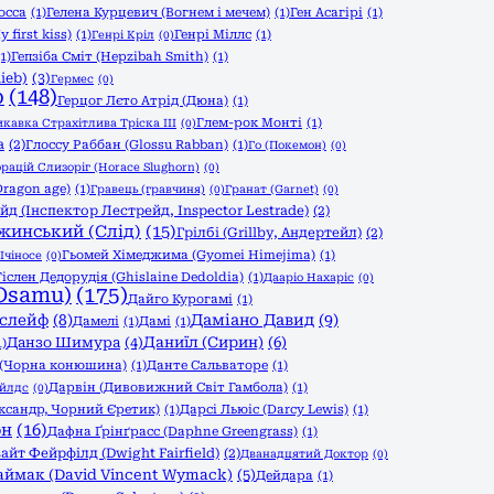
осса
(1)
Гелена Курцевич (Вогнем і мечем)
(1)
Ген Асагірі
(1)
 first kiss)
(1)
Генрі Міллс
(1)
Генрі Кріл
(0)
(1)
Гепзіба Сміт (Hepzibah Smith)
(1)
ieb)
(3)
Гермес
(0)
р
(148)
Герцог Лєто Атрід (Дюна)
(1)
Глем-рок Монті
(1)
икавка Страхітлива Тріска ІІІ
(0)
а
(2)
Глоссу Раббан (Glossu Rabban)
(1)
Го (Покемон)
(0)
орацій Слизоріг (Horace Slughorn)
(0)
Dragon age)
(1)
Гравець (гравчиня)
(0)
Гранат (Garnet)
(0)
йд (Інспектор Лестрейд, Inspector Lestrade)
(2)
жинський (Слід)
(15)
Грілбі (Grillby, Андертейл)
(2)
Гьомей Хімеджима (Gyomei Himejima)
(1)
Ічіносе
(0)
Гіслен Дедорудія (Ghislaine Dedoldia)
(1)
Дааріо Нахаріс
(0)
Osamu)
(175)
Дайго Курогамі
(1)
слейф
(8)
Даміано Давид
(9)
Дамелі
(1)
Дамі
(1)
Данзо Шимура
(4)
Даниїл (Сирин)
(6)
1)
 (Чорна конюшина)
(1)
Данте Сальваторе
(1)
Дарвін (Дивовижний Світ Гамбола)
(1)
айлдс
(0)
ександр, Чорний Єретик)
(1)
Дарсі Льюіс (Darcy Lewis)
(1)
он
(16)
Дафна Ґрінґрасс (Daphne Greengrass)
(1)
айт Фейрфілд (Dwight Fairfield)
(2)
Дванадцятий Доктор
(0)
аймак (David Vincent Wymack)
(5)
Дейдара
(1)