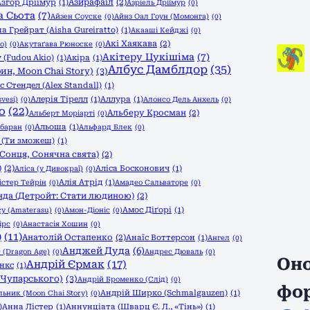
Азирафаїл
(2)
Азгор Дріїмур
(1)
Азріель Дріїмур
(0)
а Сьота
(7)
Айзен Соуске
(0)
Айнз Оал Гоун (Момонга)
(0)
а Грейрат (Aisha Gureiratto)
(1)
Акааші Кейджі
(0)
Акі Хаякава
(2)
o)
(0)
Акутаґава Рюноске
(0)
Акітеру Цукішіма
(7)
 (Fudou Akio)
(1)
Акіра
(1)
Албус Дамблдор
(35)
ин, Moon Chai Story)
(3)
с Стендел (Alex Standall)
(1)
Алерія Тірелл
(1)
Аллура
(1)
vesi)
(0)
Алонсо Дель Анхель
(0)
о
(22)
Альберу Кросман
(2)
Альберт Моріарті
(0)
Альоша
(1)
баран
(0)
Альфард Блек
(0)
 (Ти зможеш)
(1)
Сонця, Сонячна свята)
(2)
)
(2)
Аліса Босконович
(1)
Аліса (у Дивокраї)
(0)
Алія Атрід
(1)
істер Тейрін
(0)
Амадео Сальваторе
(0)
да (Детройт: Стати людиною)
(2)
Амос Діґорі
(1)
у (Amaterasu)
(0)
Амон-Діоніс
(0)
ірс
(0)
Анастасія Хошин
(0)
)
(11)
Анатолій Остапенко
(2)
Анаїс Воттерсон
(1)
Ангел
(0)
Анджей Дуда
(6)
 (Dragon Age)
(0)
Андрес Дюваль
(0)
Оно
Андрій Єрмак
(17)
нкс
(1)
 Чупарського)
(3)
Андрій Броменко (Слід)
(0)
фо
Андрій Ширко (Schmalgauzen)
(1)
ьник (Moon Chai Story)
(0)
)
Анна Лістер
(1)
Аннунціата (Шварц Є. Л., «Тінь»)
(1)