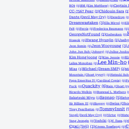
Captain 
BG9
(0)
BM (Kim Matthew)
(0)
CC-7567 Рекс
(2)
Chidouin Sara
(2
Dante (Devil May Cry)
(1)
Dewdrop
(0
Dreamwastaken
(3)
Ella Mirrel
(0)
El
Felt
(0)
Ferris
(0)
Frederica Baumann
(0)
GeorgeNotFound
(2)
Godwoken
(0)
Hwang Hyunjin
(2)
Jaeh
Hoseok
(0)
Jeon Wooyoung
(3)
Jeon Somin
(0)
J
John Jun Suh (Johnny)
(0)
Julius Juuku
Kim Hongjoong
(2)
K
Kim Jennie
(0)
Lee Min-ho
Lalisa Monoban
(0)
Michael (Dream SMP)
(2)
Mias
(1)
Mi
Mountain (Ghost (гурт))
(0)
Natsuki Sub
Papa Emeritus IV (Cardinal Copia)
(0)
P
Quackity
(6)
Puck
(0)
Rain (Ghost (г
Ricardo Welkin
(0)
Roswaal L. Mathers
(
Sapnap
(5)
Sakatsuki Miyu
(1)
Sato
Swiss (Ghos
Sir Billiam III
(0)
Skeppy
(0)
TommyInnit
(
Tivey Pearlbaton
(0)
Vergil (Devil May Cry)
(0)
Victor
(0)
Wate
Yoshiki
(1)
Yang Jeongin
(0)
Є Лань
(0)
Є
Єджі (Yeji)
(3)
Єлена Ломбарді
(0)