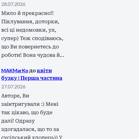
28.07.2026
Мило й прекрасно!!
Піклування, доторки,
всі ці недомовки, ух,
супер) Теж сподіваюсь,
що Ви повернетесь до
роботи! Вона чудова й…
MAKMarKo
до
квіти
бузку | Перша частина
27.07.2026
Авторе, Ви
заінтригували :) Мені
так цікаво, що буде
далі! Одразу
здогадалася, що то за
сусідський хлопець)) У