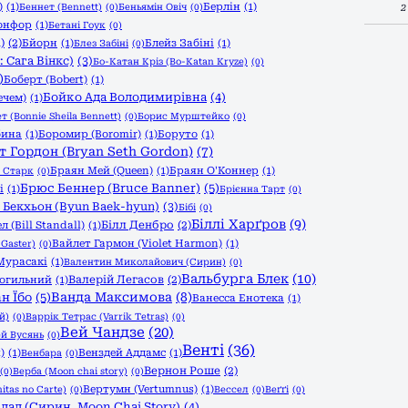
)
(1)
Берлін
(1)
Беннет (Bennett)
(0)
Беньямін Овіч
(0)
2
онфор
(1)
Бетані Гоук
(0)
)
(2)
Бйорн
(1)
Блейз Забіні
(1)
Блез Забіні
(0)
 Сага Вінкс)
(3)
Бо-Катан Кріз (Bo-Katan Kryze)
(0)
)
Боберт (Bobert)
(1)
Бойко Ада Володимирівна
(4)
ечем)
(1)
т (Bonnie Sheila Bennett)
(0)
Борис Мурштейко
(0)
бина
(1)
Боромир (Boromir)
(1)
Боруто
(1)
т Гордон (Bryan Seth Gordon)
(7)
Браян Мей (Queen)
(1)
Браян О'Коннер
(1)
 Старк
(0)
Брюс Беннер (Bruce Banner)
(5)
і
(1)
Брієнна Тарт
(0)
 Бекхьон (Byun Baek-hyun)
(3)
Бібі
(0)
Біллі Харґров
(9)
Білл Денбро
(2)
л (Bill Standall)
(1)
Вайлет Гармон (Violet Harmon)
(1)
 Gaster)
(0)
Мурасакі
(1)
Валентин Миколайович (Сирин)
(0)
Вальбурга Блек
(10)
Валерій Легасов
(2)
могильний
(1)
Ванда Максимова
(8)
н Їбо
(5)
Ванесса Енотека
(1)
й)
(0)
Варрік Тетрас (Varrik Tetras)
(0)
Вей Чандзе
(20)
й Вусянь
(0)
Венті
(36)
)
(1)
Венздей Аддамс
(1)
Венбара
(0)
Вернон Роше
(2)
(0)
Верба (Moon chai story)
(0)
Вертумн (Vertumnus)
(1)
itas no Carte)
(0)
Вессел
(0)
Веґґі
(0)
лад (Сирин, Moon Chai Story)
(4)