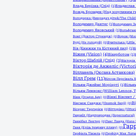
Влада Берізка (Слід)
(1)
Владислав 
Вождь Бромден (Над зозулиним г
Володарка (Викрадач дітей/The Child 
Володимир Дантес
(1)
Володимир З
Володимир Яновський
(1)
Вольфганг
Вонг (Доктор Стрендж)
(0)
Ворон (Moo
Вуді (Не голодуй)
(0)
Вчителька (Little
Вів (Книжки та Кістяний пил)
(1)
В
Віжен (Vision)
(4)
Вікерботом
(1)
Віктор Шаблій (Слід)
(3)
Вікторія 
Вікторія де Анжеліс (Victori
Вілланель (Оксана Астанкова)
Вілл Ґрем
(11)
Вілсон Персіваль Х
Вільям Джеймс Моріарті
(1)
Вілья
Вільям Леннокс (William Lennox,
Вінні Вінсент /
Вінн (Dragon Age)
(0)
В
Вінсмок Санджи (Vinsmok Sanji)
(0)
Вісерис Таргарієн
(0)
Вітторіно (Vittori
Гавриїл (Надприродне (Supernatural)
Ганнібал Лектер
(0)
Ганс Ланда (Hans 
Гар
Ганя (Крізь темряву пливу)
(0)
Гарфіель Тінзель
(0)
Гарфілд Мак Логан