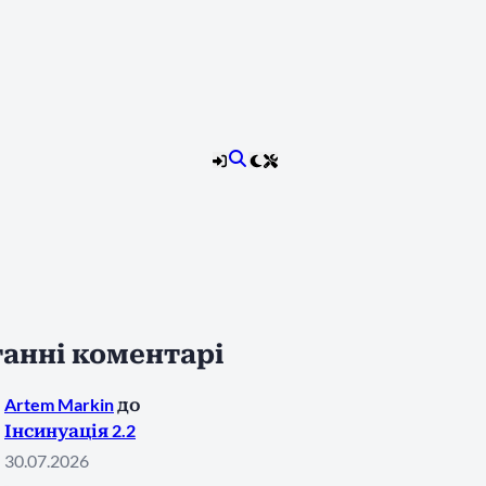
анні коментарі
Artem Markin
до
Інсинуація 2.2
30.07.2026