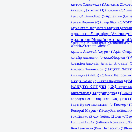
Антон Товстуха
(1)
Антонін Долого
Аполло Джастіс
(1)
Аполлон
(0)
Арата
Арлекіно (Gen
Аркадій (Arcadius)
(0)
Арту
Артем Чорний
(0)
Артур Візлі
(0)
Архангел Габріель/Гавриїл (Archan
Архангел Люцифер (Archangel L
Архангел Михаїл (Archangel M
Архангел Михаїл (світ Апокаліпсису)
World)/Alternate Michael)
Арія Стар
Аріель Анемой Асура
(1)
Аскебйорни
(1)
Асгайр Адамович
(0)
Астаріон Анкунін (Astarion Ancunin)
(
Ацуші "Акку
Ахілесс Девенпорт
(1)
Аякс Петропол
Ашильда (Ashildr)
(0)
Б
Б'якуя Тогамі
(0)
Б'янка Барклай
(0)
Бакуго Кацукі
(28)
Бакуго М
Бальтазар (Надприродне)
(1)
Бамбл
Бариста (Харуто)
(1
Барбара Пеґ
(0)
Бастер
(1)
Барті Кравч-молодший
(0)
Беверлі Марш
(1)
Беззубик
(0)
Безли
Бе
Бек Джухо (Зухо)
(0)
Бек Хі Сон
(0)
Беллі Конклін (The
Белламі Блейк
(0)
Бен Ганском (Ben Hanscom)
(1)
Бенв