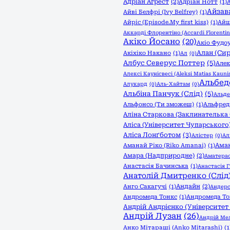
Адріан Агрест
(2)
Адріан Нотт
(1)
Айзав
Айві Белфрі (Ivy Belfrey)
(1)
Айріс (Episode.My first kiss)
(1)
Айш
Аккарді Флорентіно (Accardi Florentin
Акіко Йосано
(20)
Акіо Фудоу
Алан (Сир
Акіхіко Накано
(1)
Ал
(0)
Албус Северус Поттер
(5)
Алек
Алексі Каунісвесі (Aleksi Matias Kaunis
Альбед
Алукард
(0)
Аль-Хайтам
(0)
Альбіна Панчук (Слід)
(5)
Альде
Альфонсо (Ти зможеш)
(1)
Альфред
Аліна Старкова (Заклинателька 
Аліса (Університет Чупарського
Аліса Лонґботом
(3)
Алістер
(0)
Ал
Аман
Аманай Ріко (Riko Amanai)
(1)
Амара (Надприродне)
(2)
Аматерас
Анастасія Бачинська
(1)
Анастасія Г
Анатолій Дмитренко (Слід
Андайн
(2)
Анго Сакагучі
(1)
Андерс
Андромеда Тонкс
(1)
Андромеда То
Андрій Андрієнко (Університет
Андрій Лузан
(26)
Андрій Мел
Анко Мітараші (Anko Mitarashi)
(1