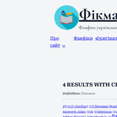
Фікма
Фанфіки українськ
Про
Фанфіки
Оригіна
сайт
4
RESULTS WITH 
Definition:
Покемон
2Д (2-D, Gorillaz)
(1)
7 Березня (Honk
Ainsworth Julian
(0)
Al
(0)
Aldebaran
(0)
Ba
Arthur Mancini
(1)
BadBoyHalo
(0)