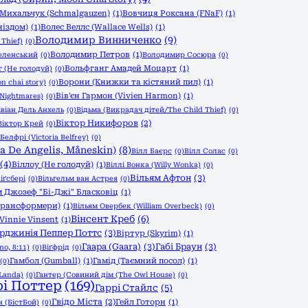
Михальчук (Schmalgauzen)
(1)
Вовчиця Роксана (FNaF)
(1)
ніздом)
(1)
Волес Веллс (Wallace Wells)
(1)
Володимир Винниченко
(9)
Thief)
(0)
Володимир Петров
(1)
еленський
(0)
Володимир Сосюра
(0)
Вольфганг Амадей Моцарт
(1)
 (Не голодуй)
(0)
Ворони (Книжки та кістяний пил)
(1)
n chai story)
(0)
Вів'єн Гармон (Vivien Harmon)
(1)
 Nightmares)
(0)
івіан Дель Анхель
(0)
Відьма (Викрадач дітей/The Child Thief)
(0)
Віктор Никифоров
(2)
Віктор Крей
(0)
Белфрі (Victoria Belfrey)
(0)
a De Angelis, Måneskin)
(8)
Вілл Баєрс
(0)
Вілл Солас
(0)
(4)
Віллоу (Не голодуй)
(1)
Віллі Вонка (Willy Wonka)
(0)
Вільям Афтон
(3)
іґсбері
(0)
Вільгельм ван Астрея
(0)
м Джозеф "Бі-Джі" Бласковіц
(1)
 Трансформери)
(1)
Вільям Овербек (William Overbeck)
(0)
Вінсент Креб
(6)
 Vinnie Vinsent
(1)
ірджинія Пеппер Поттс
(3)
Віртур (Skyrim)
(1)
Гаара (Gaara)
(3)
Габі Браун
(3)
no, 8:11)
(0)
Віґфрід
(0)
Гамбол (Gumball)
(1)
Гамід (Таємний посол)
(1)
(0)
Landa)
(0)
Гантер (Совиний дім (The Owl House)
(0)
рі Поттер
(169)
Гаррі Стайлс
(5)
Гвідо Міста
(2)
Гейл Готорн
(1)
 (БістБой)
(0)