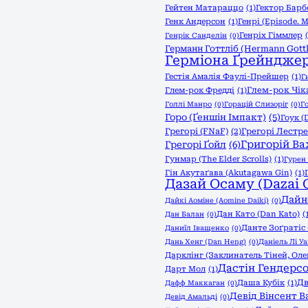
Гейтен Матараццо
(1)
Гектор Барб
Генк Андерсон
(1)
Генрі (Episode. My
Генріх Гіммлер
Генрік Санделін
(0)
Германн Готтліб (Hermann Gottl
Герміона Ґрейндже
Гестія Амалія Фаулі-Прейшер
(1)
Г
Глем-рок Чік
Глем-рок Фредді
(1)
Голлі Манро
(0)
Горацій Слизоріг
(0)
Г
Горо (Ґеншін Імпакт)
(5)
Гоук (
Грегорі (FNaF)
(2)
Грегорі Лестре
Григорій Ва
Грегорі Ґойл
(6)
Гунмар (The Elder Scrolls)
(1)
Гурен 
Гін Акутаґава (Akutagawa Gin)
(1)
Дазай Осаму (Dazai 
Дайн
Дайкі Аоміне (Aomine Daiki)
(0)
Дан Като (Dan Katо)
(
Дан Балан
(0)
Данте Зоґратіс
Даниїл Іващенко
(0)
Дань Хенг (Dan Heng)
(0)
Даніель Лі У
Дарклінг (Заклинатель Тіней, Ол
Дастін Гендерс
Дарт Мол
(1)
Дв
Даша Кубік
(1)
Дафф Маккаган
(0)
Девід Вінсент В
Девід Амальді
(0)