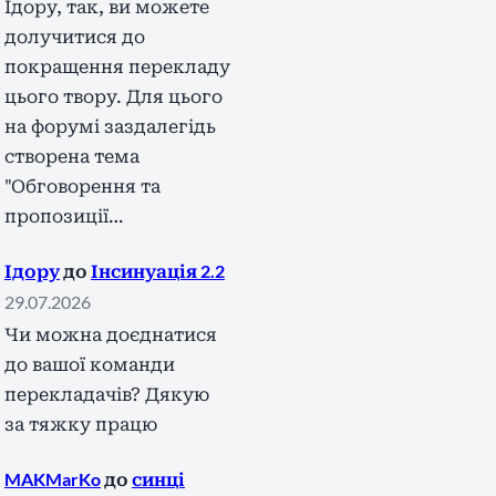
Ідору, так, ви можете
долучитися до
покращення перекладу
цього твору. Для цього
на форумі заздалегідь
створена тема
"Обговорення та
пропозиції…
Ідору
до
Інсинуація 2.2
29.07.2026
Чи можна доєднатися
до вашої команди
перекладачів? Дякую
за тяжку працю
MAKMarKo
до
синці