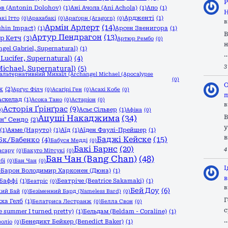
Р
в (Antonin Dolohov)
(1)
Ані Ачола (Ani Achola)
(1)
Апо
(1)
Н
Ардженті
(1)
кі Ітто
(0)
Арахабакі
(0)
Араґорн (Aragorn)
(0)
в
Армін Арлерт
(14)
shin Impact)
(1)
Арсен Звенигора
(1)
В
Артур Пендрагон
(13)
р Кетч
(3)
Артюр Рембо
(0)
н
gel Gabriel, Supernatural)
(1)
ucifer, Supernatural)
(4)
3
ichael, Supernatural)
(5)
/альтернативний Михаїл (Archangel Michael (Apocalypse
(0)
О
к
(2)
Арґус Філч
(0)
Асагірі Ген
(0)
Асахі Кобе
(0)
п
Аскелад
(1)
Асока Тано
(0)
Астаріон
(0)
в
Асторія Ґрінґрас
(9)
Асьє Сільвер
(1)
0)
Афіна
(0)
Ацуші Накаджима
(34)
В
н" Сендо
(2)
у
(1)
Аяме (Наруто)
(1)
Аїд
(1)
Аїден Фаулі-Прейшер
(1)
в
Баджі Кейске
(15)
Бк/Бабенко
(4)
Бабуся Медді
(0)
Бакі Барнс
(20)
4
асару
(0)
Бакуго Мітсукі
(0)
Бан Чан (Bang Chan)
(48)
бі
(0)
Бан Чан
(0)
І
)
Барон Володимир Харконен (Дюна)
(1)
в
Баффі
(1)
Беатріче (Beatrice Sakamaki)
(1)
Беатріс
(0)
в
Бей Доу
(6)
кий Бай
(0)
Безіменний Бард (Nameless Bard)
(0)
Г
кка Гелб
(1)
Белатриса Лестранж
(0)
Белла Свон
(0)
с
 summer I turned pretty)
(1)
Бельдам (Beldam - Coraline)
(1)
Бенедикт Бейкер (Benedict Baker)
(1)
оліо
(0)