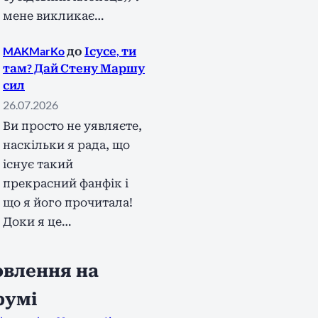
мене викликає…
MAKMarKo
до
Ісусе, ти
там? Дай Стену Маршу
сил
26.07.2026
Ви просто не уявляєте,
наскільки я рада, що
існує такий
прекрасний фанфік і
що я його прочитала!
Доки я це…
влення на
румі