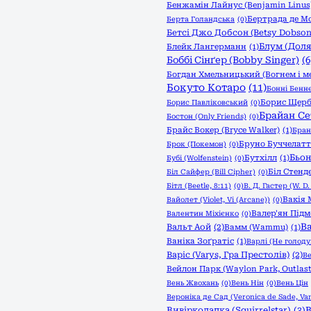
Бенжамін Лайнус (Benjamin Linus
Бертрада де М
Берта Голандська
(0)
Бетсі Джо Добсон (Betsy Dobson
Блум (Доля:
Блейк Лангерманн
(1)
Боббі Сінґер (Bobby Singer)
(6
Богдан Хмельницький (Вогнем і м
Бокуто Котаро
(11)
Бонні Бенне
Борис Щер
Борис Павліковський
(0)
Брайан Се
Бостон (Only Friends)
(0)
Брайс Вокер (Bryce Walker)
(1)
Бран
Бруно Буччелатт
Брок (Покемон)
(0)
Бьон
Бутхілл
(1)
Бубі (Wolfenstein)
(0)
Біл Стенде
Біл Сайфер (Bill Cipher)
(0)
Бітл (Beetle, 8:11)
(0)
В. Д. Гастер (W. D.
Вакія 
Вайолет (Violet, Vi (Arcane))
(0)
Валер'ян Під
Валентин Міхієнко
(0)
Ва
Вальт Аой
(2)
Вамм (Wammu)
(1)
Ваніка Зоґратіс
(1)
Варлі (Не голоду
Варіс (Varys, Гра Престолів)
(2)
Ве
Вейлон Парк (Waylon Park, Outlast
Вень Жвохань
(0)
Вень Нін
(0)
Вень Цін
Вероніка де Сад (Veronica de Sade, Van
В
Вивірколапка (Squirrelstar)
(3)