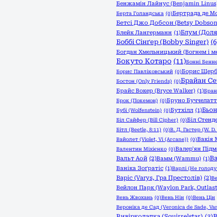
Бенжамін Лайнус (Benjamin Linus
Бертрада де М
Берта Голандська
(0)
Бетсі Джо Добсон (Betsy Dobson
Блум (Доля:
Блейк Лангерманн
(1)
Боббі Сінґер (Bobby Singer)
(6
Богдан Хмельницький (Вогнем і м
Бокуто Котаро
(11)
Бонні Бенне
Борис Щер
Борис Павліковський
(0)
Брайан Се
Бостон (Only Friends)
(0)
Брайс Вокер (Bryce Walker)
(1)
Бран
Бруно Буччелатт
Брок (Покемон)
(0)
Бьон
Бутхілл
(1)
Бубі (Wolfenstein)
(0)
Біл Стенде
Біл Сайфер (Bill Cipher)
(0)
Бітл (Beetle, 8:11)
(0)
В. Д. Гастер (W. D.
Вакія 
Вайолет (Violet, Vi (Arcane))
(0)
Валер'ян Під
Валентин Міхієнко
(0)
Ва
Вальт Аой
(2)
Вамм (Wammu)
(1)
Ваніка Зоґратіс
(1)
Варлі (Не голоду
Варіс (Varys, Гра Престолів)
(2)
Ве
Вейлон Парк (Waylon Park, Outlast
Вень Жвохань
(0)
Вень Нін
(0)
Вень Цін
Вероніка де Сад (Veronica de Sade, Van
В
Вивірколапка (Squirrelstar)
(3)