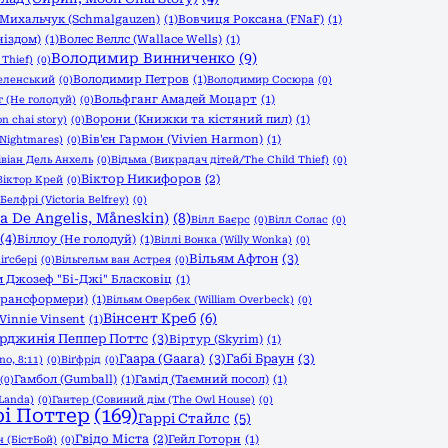
Михальчук (Schmalgauzen)
(1)
Вовчиця Роксана (FNaF)
(1)
ніздом)
(1)
Волес Веллс (Wallace Wells)
(1)
Володимир Винниченко
(9)
Thief)
(0)
Володимир Петров
(1)
еленський
(0)
Володимир Сосюра
(0)
Вольфганг Амадей Моцарт
(1)
 (Не голодуй)
(0)
Ворони (Книжки та кістяний пил)
(1)
n chai story)
(0)
Вів'єн Гармон (Vivien Harmon)
(1)
 Nightmares)
(0)
івіан Дель Анхель
(0)
Відьма (Викрадач дітей/The Child Thief)
(0)
Віктор Никифоров
(2)
Віктор Крей
(0)
Белфрі (Victoria Belfrey)
(0)
a De Angelis, Måneskin)
(8)
Вілл Баєрс
(0)
Вілл Солас
(0)
(4)
Віллоу (Не голодуй)
(1)
Віллі Вонка (Willy Wonka)
(0)
Вільям Афтон
(3)
іґсбері
(0)
Вільгельм ван Астрея
(0)
м Джозеф "Бі-Джі" Бласковіц
(1)
 Трансформери)
(1)
Вільям Овербек (William Overbeck)
(0)
Вінсент Креб
(6)
 Vinnie Vinsent
(1)
ірджинія Пеппер Поттс
(3)
Віртур (Skyrim)
(1)
Гаара (Gaara)
(3)
Габі Браун
(3)
no, 8:11)
(0)
Віґфрід
(0)
Гамбол (Gumball)
(1)
Гамід (Таємний посол)
(1)
(0)
Landa)
(0)
Гантер (Совиний дім (The Owl House)
(0)
рі Поттер
(169)
Гаррі Стайлс
(5)
Гвідо Міста
(2)
Гейл Готорн
(1)
 (БістБой)
(0)