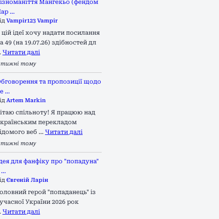
ізноманіття Мангекьо (фендом
ар …
ід
Vampir123 Vampir
 цій ідеї хочу надати посилання
а 49 (на 19.07.26) здібностей дл
…
Читати далі
 тижні тому
бговорення та пропозиції щодо
е …
ід
Artem Markin
ітаю спільноту! Я працюю над
країнським перекладом
ідомого веб …
Читати далі
 тижні тому
дея для фанфіку про "попадуна"
 …
ід
Євгеній Ларін
оловний герой "попаданець" із
учасної України 2026 рок
…
Читати далі