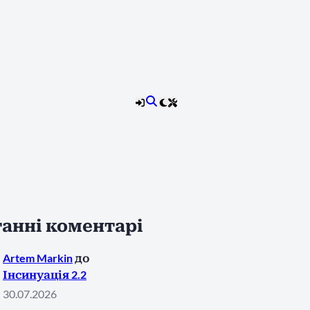
анні коментарі
Artem Markin
до
Інсинуація 2.2
30.07.2026