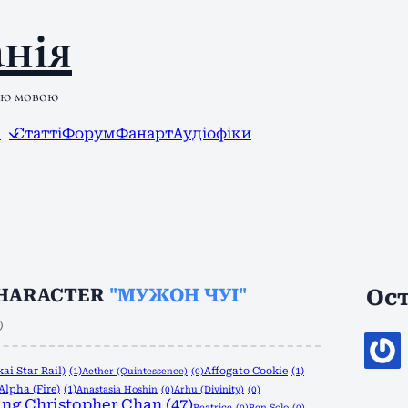
нія
ою мовою
л
Статті
Форум
Фанарт
Аудіофіки
CHARACTER
"МУЖОН ЧУІ"
Ост
)
ai Star Rail)
(1)
Affogato Cookie
(1)
Aether (Quintessence)
(0)
Alpha (Fire)
(1)
Anastasia Hoshin
(0)
Arhu (Divinity)
(0)
ng Christopher Chan
(47)
Beatrice
(0)
Ben Solo
(0)