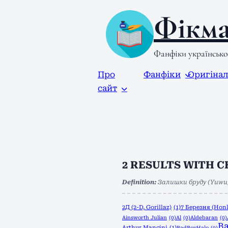
Фікма
Фанфіки українськ
Про
Фанфіки
Оригіна
сайт
2
RESULTS WITH 
Definition:
Залишки бруду (Yuwu
2Д (2-D, Gorillaz)
(1)
7 Березня (Honk
Ainsworth Julian
(0)
Al
(0)
Aldebaran
(0)
Ba
Arthur Mancini
(1)
BadBoyHalo
(0)