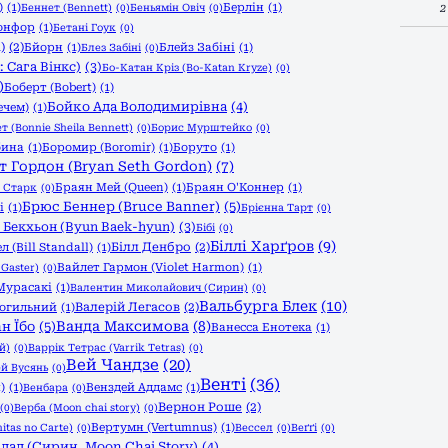
)
(1)
Берлін
(1)
Беннет (Bennett)
(0)
Беньямін Овіч
(0)
2
онфор
(1)
Бетані Гоук
(0)
)
(2)
Бйорн
(1)
Блейз Забіні
(1)
Блез Забіні
(0)
 Сага Вінкс)
(3)
Бо-Катан Кріз (Bo-Katan Kryze)
(0)
)
Боберт (Bobert)
(1)
Бойко Ада Володимирівна
(4)
ечем)
(1)
т (Bonnie Sheila Bennett)
(0)
Борис Мурштейко
(0)
бина
(1)
Боромир (Boromir)
(1)
Боруто
(1)
т Гордон (Bryan Seth Gordon)
(7)
Браян Мей (Queen)
(1)
Браян О'Коннер
(1)
 Старк
(0)
Брюс Беннер (Bruce Banner)
(5)
і
(1)
Брієнна Тарт
(0)
 Бекхьон (Byun Baek-hyun)
(3)
Бібі
(0)
Біллі Харґров
(9)
Білл Денбро
(2)
л (Bill Standall)
(1)
Вайлет Гармон (Violet Harmon)
(1)
 Gaster)
(0)
Мурасакі
(1)
Валентин Миколайович (Сирин)
(0)
Вальбурга Блек
(10)
Валерій Легасов
(2)
могильний
(1)
Ванда Максимова
(8)
н Їбо
(5)
Ванесса Енотека
(1)
й)
(0)
Варрік Тетрас (Varrik Tetras)
(0)
Вей Чандзе
(20)
й Вусянь
(0)
Венті
(36)
)
(1)
Венздей Аддамс
(1)
Венбара
(0)
Вернон Роше
(2)
(0)
Верба (Moon chai story)
(0)
Вертумн (Vertumnus)
(1)
itas no Carte)
(0)
Вессел
(0)
Веґґі
(0)
лад (Сирин, Moon Chai Story)
(4)