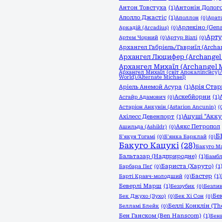
Антон Товстуха
(1)
Антонін Долого
Аполло Джастіс
(1)
Аполлон
(0)
Арата
Арлекіно (Gen
Аркадій (Arcadius)
(0)
Арту
Артем Чорний
(0)
Артур Візлі
(0)
Архангел Габріель/Гавриїл (Archan
Архангел Люцифер (Archangel L
Архангел Михаїл (Archangel M
Архангел Михаїл (світ Апокаліпсису)
World)/Alternate Michael)
Арія Стар
Аріель Анемой Асура
(1)
Аскебйорни
(1)
Асгайр Адамович
(0)
Астаріон Анкунін (Astarion Ancunin)
(
Ацуші "Акку
Ахілесс Девенпорт
(1)
Аякс Петропол
Ашильда (Ashildr)
(0)
Б
Б'якуя Тогамі
(0)
Б'янка Барклай
(0)
Бакуго Кацукі
(28)
Бакуго М
Бальтазар (Надприродне)
(1)
Бамбл
Бариста (Харуто)
(1
Барбара Пеґ
(0)
Бастер
(1)
Барті Кравч-молодший
(0)
Беверлі Марш
(1)
Беззубик
(0)
Безли
Бе
Бек Джухо (Зухо)
(0)
Бек Хі Сон
(0)
Беллі Конклін (The
Белламі Блейк
(0)
Бен Ганском (Ben Hanscom)
(1)
Бенв