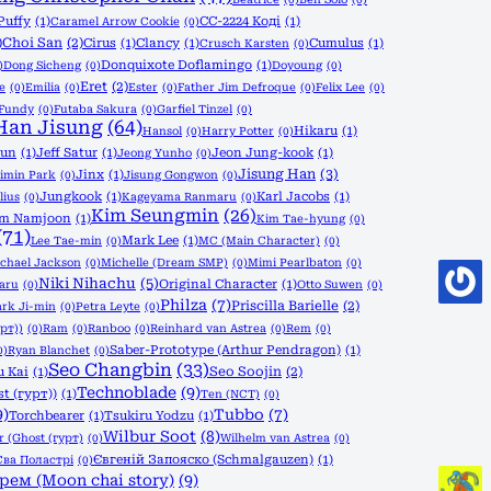
Puffy
(1)
CC-2224 Коді
(1)
Caramel Arrow Cookie
(0)
)
Choi San
(2)
Cirus
(1)
Clancy
(1)
Cumulus
(1)
Crusch Karsten
(0)
Donquixote Doflamingo
(1)
)
Dong Sicheng
(0)
Doyoung
(0)
Eret
(2)
le
(0)
Emilia
(0)
Ester
(0)
Father Jim Defroque
(0)
Felix Lee
(0)
Fundy
(0)
Futaba Sakura
(0)
Garfiel Tinzel
(0)
Han Jisung
(64)
Hikaru
(1)
Hansol
(0)
Harry Potter
(0)
yun
(1)
Jeff Satur
(1)
Jeon Jung-kook
(1)
Jeong Yunho
(0)
Jisung Han
(3)
Jinx
(1)
imin Park
(0)
Jisung Gongwon
(0)
Jungkook
(1)
Karl Jacobs
(1)
lius
(0)
Kageyama Ranmaru
(0)
Kim Seungmin
(26)
im Namjoon
(1)
Kim Tae-hyung
(0)
(71)
Mark Lee
(1)
Lee Tae-min
(0)
MC (Main Character)
(0)
chael Jackson
(0)
Michelle (Dream SMP)
(0)
Mimi Pearlbaton
(0)
Niki Nihachu
(5)
Original Character
(1)
aru
(0)
Otto Suwen
(0)
Philza
(7)
Priscilla Barielle
(2)
ark Ji-min
(0)
Petra Leyte
(0)
урт))
(0)
Ram
(0)
Ranboo
(0)
Reinhard van Astrea
(0)
Rem
(0)
Saber-Prototype (Arthur Pendragon)
(1)
0)
Ryan Blanchet
(0)
Seo Changbin
(33)
Seo Soojin
(2)
u Kai
(1)
Technoblade
(9)
t (гурт))
(1)
Ten (NCT)
(0)
9)
Tubbo
(7)
Torchbearer
(1)
Tsukiru Yodzu
(1)
Wilbur Soot
(8)
r (Ghost (гурт)
(0)
Wilhelm van Astrea
(0)
Євгеній Запояско (Schmalgauzen)
(1)
Єва Поластрі
(0)
рем (Moon chai story)
(9)