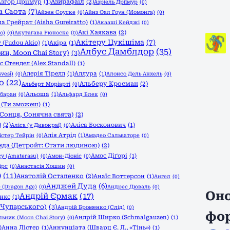
Азирафаїл
(2)
Азгор Дріїмур
(1)
Азріель Дріїмур
(0)
а Сьота
(7)
Айзен Соуске
(0)
Айнз Оал Гоун (Момонга)
(0)
а Грейрат (Aisha Gureiratto)
(1)
Акааші Кейджі
(0)
Акі Хаякава
(2)
o)
(0)
Акутаґава Рюноске
(0)
Акітеру Цукішіма
(7)
 (Fudou Akio)
(1)
Акіра
(1)
Албус Дамблдор
(35)
ин, Moon Chai Story)
(3)
с Стендел (Alex Standall)
(1)
Алерія Тірелл
(1)
Аллура
(1)
vesi)
(0)
Алонсо Дель Анхель
(0)
о
(22)
Альберу Кросман
(2)
Альберт Моріарті
(0)
Альоша
(1)
баран
(0)
Альфард Блек
(0)
 (Ти зможеш)
(1)
Сонця, Сонячна свята)
(2)
)
(2)
Аліса Босконович
(1)
Аліса (у Дивокраї)
(0)
Алія Атрід
(1)
істер Тейрін
(0)
Амадео Сальваторе
(0)
да (Детройт: Стати людиною)
(2)
Амос Діґорі
(1)
у (Amaterasu)
(0)
Амон-Діоніс
(0)
ірс
(0)
Анастасія Хошин
(0)
)
(11)
Анатолій Остапенко
(2)
Анаїс Воттерсон
(1)
Ангел
(0)
Анджей Дуда
(6)
 (Dragon Age)
(0)
Андрес Дюваль
(0)
Оно
Андрій Єрмак
(17)
нкс
(1)
 Чупарського)
(3)
Андрій Броменко (Слід)
(0)
фо
Андрій Ширко (Schmalgauzen)
(1)
ьник (Moon Chai Story)
(0)
)
Анна Лістер
(1)
Аннунціата (Шварц Є. Л., «Тінь»)
(1)