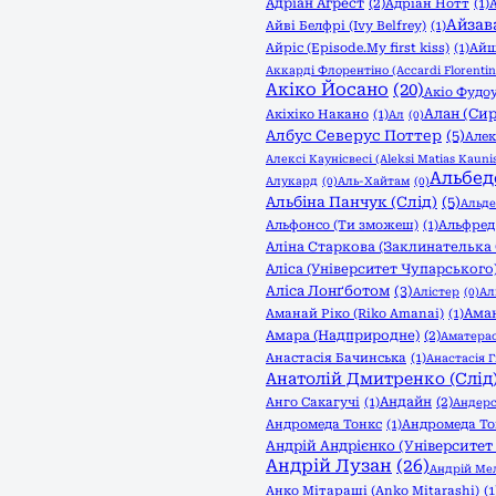
Адріан Агрест
(2)
Адріан Нотт
(1)
Айзав
Айві Белфрі (Ivy Belfrey)
(1)
Айріс (Episode.My first kiss)
(1)
Айш
Аккарді Флорентіно (Accardi Florentin
Акіко Йосано
(20)
Акіо Фудоу
Алан (Сир
Акіхіко Накано
(1)
Ал
(0)
Албус Северус Поттер
(5)
Алек
Алексі Каунісвесі (Aleksi Matias Kaunis
Альбед
Алукард
(0)
Аль-Хайтам
(0)
Альбіна Панчук (Слід)
(5)
Альде
Альфонсо (Ти зможеш)
(1)
Альфред
Аліна Старкова (Заклинателька 
Аліса (Університет Чупарського
Аліса Лонґботом
(3)
Алістер
(0)
Ал
Аман
Аманай Ріко (Riko Amanai)
(1)
Амара (Надприродне)
(2)
Аматерас
Анастасія Бачинська
(1)
Анастасія Г
Анатолій Дмитренко (Слід
Андайн
(2)
Анго Сакагучі
(1)
Андерс
Андромеда Тонкс
(1)
Андромеда То
Андрій Андрієнко (Університет
Андрій Лузан
(26)
Андрій Мел
Анко Мітараші (Anko Mitarashi)
(1