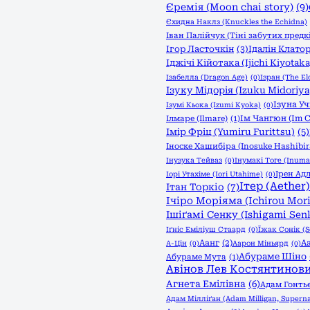
Єремія (Moon chai story)
(9)
Єхидна Наклз (Knuckles the Echidna)
Іван Палійчук (Тіні забутих предк
Ігор Ласточкін
(3)
Ідалін Клатор
Іджічі Кійотака (Ijichi Kiyotaka
Ізабелла (Dragon Age)
(0)
Ізран (The Eld
Ізуку Мідорія (Izuku Midoriya
Ізуна Уч
Ізумі Кьока (Izumi Kyoka)
(0)
Ім Чангюн (Im 
Ілмаре (Ilmare)
(1)
Імір Фріц (Yumiru Furittsu)
(5)
Іноске Хашибіра (Inosuke Hashibir
Інузука Тейваз
(0)
Інумакі Тоге (Inuma
Ірен Адл
Іорі Утахіме (Iori Utahime)
(0)
Ітер (Aether)
Ітан Торкіо
(7)
Ічіро Моріяма (Ichirou Mor
Ішіґамі Сенку (Ishigami Sen
Іґніс Еміліуш Стаард
(0)
Їжак Сонік (S
Аанг
(2)
А
А-Цін
(0)
Аарон Міньярд
(0)
Абураме Шіно
Абураме Мута
(1)
Авінов Лев Костянтинов
Агнета Емілівна
(6)
Адам Гонть
Адам Мілліґан (Adam Milligan, Superna