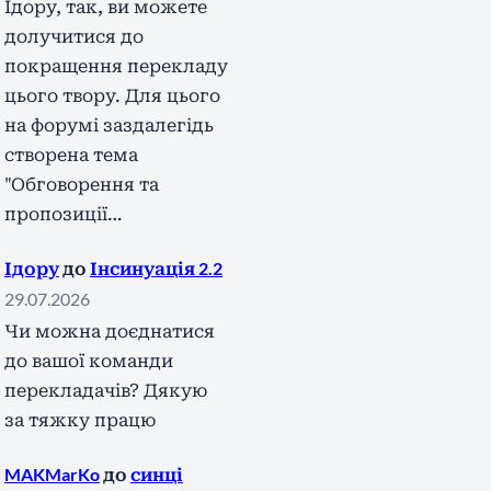
Ідору, так, ви можете
долучитися до
покращення перекладу
цього твору. Для цього
на форумі заздалегідь
створена тема
"Обговорення та
пропозиції…
Ідору
до
Інсинуація 2.2
29.07.2026
Чи можна доєднатися
до вашої команди
перекладачів? Дякую
за тяжку працю
MAKMarKo
до
синці