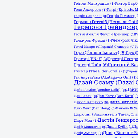
Гейтен Матараццо
(1)
Гектор Барб
Генк Андерсон
(1)
Генрі (Episode. My
Генріх Гіммлер
Генрік Санделін
(0)
Германн Готтліб (Hermann Gottl
Герміона Ґрейндже
Гестія Амалія Фаулі-Прейшер
(1)
Г
Глем-рок Чік
Глем-рок Фредді
(1)
Голлі Манро
(0)
Горацій Слизоріг
(0)
Г
Горо (Ґеншін Імпакт)
(5)
Гоук (
Грегорі (FNaF)
(2)
Грегорі Лестре
Григорій Ва
Грегорі Ґойл
(6)
Гунмар (The Elder Scrolls)
(1)
Гурен 
Гін Акутаґава (Akutagawa Gin)
(1)
Дазай Осаму (Dazai 
Дайн
Дайкі Аоміне (Aomine Daiki)
(0)
Дан Като (Dan Katо)
(
Дан Балан
(0)
Данте Зоґратіс
Даниїл Іващенко
(0)
Дань Хенг (Dan Heng)
(0)
Даніель Лі У
Дарклінг (Заклинатель Тіней, Ол
Дастін Гендерс
Дарт Мол
(1)
Дв
Даша Кубік
(1)
Дафф Маккаган
(0)
Девід Вінсент В
Девід Амальді
(0)