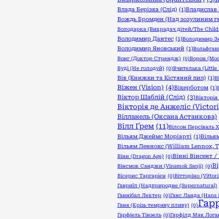
Влада Берізка (Слід)
(1)
Владислав 
Вождь Бромден (Над зозулиним г
Володарка (Викрадач дітей/The Child 
Володимир Дантес
(1)
Володимир З
Володимир Яновський
(1)
Вольфганг
Вонг (Доктор Стрендж)
(0)
Ворон (Moo
Вуді (Не голодуй)
(0)
Вчителька (Little
Вів (Книжки та Кістяний пил)
(1)
В
Віжен (Vision)
(4)
Вікерботом
(1)
Віктор Шаблій (Слід)
(3)
Вікторія 
Вікторія де Анжеліс (Victori
Вілланель (Оксана Астанкова)
Вілл Ґрем
(11)
Вілсон Персіваль Х
Вільям Джеймс Моріарті
(1)
Вілья
Вільям Леннокс (William Lennox,
Вінні Вінсент /
Вінн (Dragon Age)
(0)
В
Вінсмок Санджи (Vinsmok Sanji)
(0)
Вісерис Таргарієн
(0)
Вітторіно (Vittori
Гавриїл (Надприродне (Supernatural)
Ганнібал Лектер
(0)
Ганс Ланда (Hans 
Гар
Ганя (Крізь темряву пливу)
(0)
Гарфіель Тінзель
(0)
Гарфілд Мак Логан