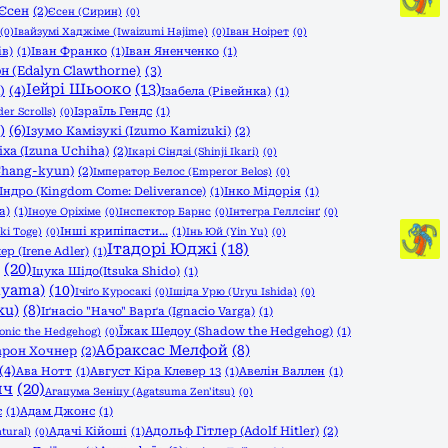
Єсен
(2)
Єсен (Сирин)
(0)
(0)
Івайзумі Хаджіме (Iwaizumi Hajime)
(0)
Іван Ноірет
(0)
ів)
(1)
Іван Франко
(1)
Іван Яненченко
(1)
н (Edalyn Clawthorne)
(3)
Іейрі Шьооко
(13)
)
(4)
Ізабела (Рівейнка)
(1)
Ізраїль Гендс
(1)
er Scrolls)
(0)
)
(6)
Ізумо Камізукі (Izumo Kamizuki)
(2)
іха (Izuna Uchiha)
(2)
Ікарі Сіндзі (Shinji Ikari)
(0)
Chang-kyun)
(2)
Імператор Белос (Emperor Belos)
(0)
Індро (Kingdom Come: Deliverance)
(1)
Інко Мідорія
(1)
a)
(1)
Іноуе Оріхіме
(0)
Інспектор Барнс
(0)
Інтегра Геллсінґ
(0)
Інші крипіпасти...
(1)
ki Toge)
(0)
Інь Юй (Yin Yu)
(0)
Ітадорі Юджі
(18)
ер (Irene Adler)
(1)
(20)
Іцука Шідо(Itsuka Shido)
(1)
iyama)
(10)
Ічіґо Куросакі
(0)
Ішіда Урю (Uryu Ishida)
(0)
ku)
(8)
Іґнасіо "Начо" Варґа (Ignacio Varga)
(1)
Їжак Шедоу (Shadow the Hedgehog)
(1)
onic the Hedgehog)
(0)
Абраксас Мелфой
(8)
арон Хочнер
(2)
(4)
Ава Нотт
(1)
Август Кіра Клевер 13
(1)
Авелін Валлен
(1)
ич
(20)
Агацума Зеніцу (Agatsuma Zen'itsu)
(0)
є
(1)
Адам Джонс
(1)
Адольф Гітлер (Adolf Hitler)
(2)
Адачі Кійоші
(1)
tural)
(0)