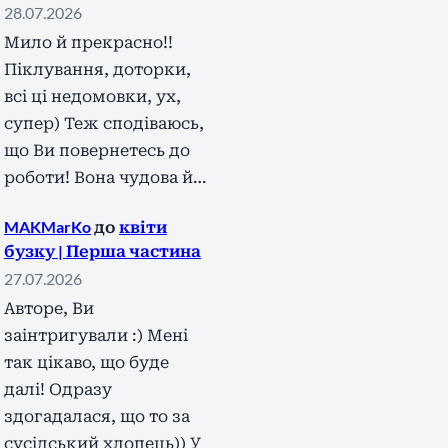
28.07.2026
Мило й прекрасно!!
Піклування, доторки,
всі ці недомовки, ух,
супер) Теж сподіваюсь,
що Ви повернетесь до
роботи! Вона чудова й…
MAKMarKo
до
квіти
бузку | Перша частина
27.07.2026
Авторе, Ви
заінтригували :) Мені
так цікаво, що буде
далі! Одразу
здогадалася, що то за
сусідський хлопець)) У