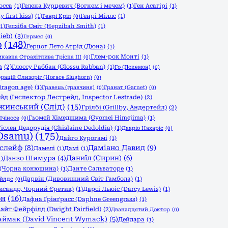
осса
(1)
Гелена Курцевич (Вогнем і мечем)
(1)
Ген Асагірі
(1)
 first kiss)
(1)
Генрі Міллс
(1)
Генрі Кріл
(0)
(1)
Гепзіба Сміт (Hepzibah Smith)
(1)
ieb)
(3)
Гермес
(0)
р
(148)
Герцог Лєто Атрід (Дюна)
(1)
Глем-рок Монті
(1)
икавка Страхітлива Тріска ІІІ
(0)
а
(2)
Глоссу Раббан (Glossu Rabban)
(1)
Го (Покемон)
(0)
орацій Слизоріг (Horace Slughorn)
(0)
Dragon age)
(1)
Гравець (гравчиня)
(0)
Гранат (Garnet)
(0)
йд (Інспектор Лестрейд, Inspector Lestrade)
(2)
жинський (Слід)
(15)
Грілбі (Grillby, Андертейл)
(2)
Гьомей Хімеджима (Gyomei Himejima)
(1)
Ічіносе
(0)
Гіслен Дедорудія (Ghislaine Dedoldia)
(1)
Дааріо Нахаріс
(0)
Osamu)
(175)
Дайго Курогамі
(1)
слейф
(8)
Даміано Давид
(9)
Дамелі
(1)
Дамі
(1)
Данзо Шимура
(4)
Даниїл (Сирин)
(6)
1)
 (Чорна конюшина)
(1)
Данте Сальваторе
(1)
Дарвін (Дивовижний Світ Гамбола)
(1)
айлдс
(0)
ександр, Чорний Єретик)
(1)
Дарсі Льюіс (Darcy Lewis)
(1)
он
(16)
Дафна Ґрінґрасс (Daphne Greengrass)
(1)
айт Фейрфілд (Dwight Fairfield)
(2)
Дванадцятий Доктор
(0)
аймак (David Vincent Wymack)
(5)
Дейдара
(1)