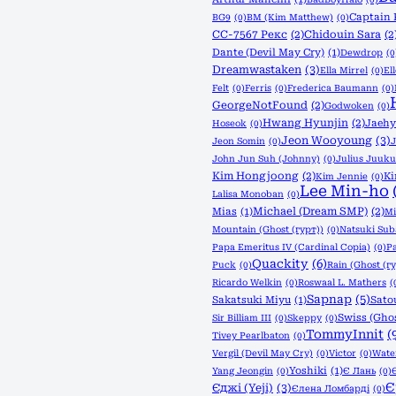
Captain 
BG9
(0)
BM (Kim Matthew)
(0)
CC-7567 Рекс
(2)
Chidouin Sara
(2
Dante (Devil May Cry)
(1)
Dewdrop
(0
Dreamwastaken
(3)
Ella Mirrel
(0)
El
Felt
(0)
Ferris
(0)
Frederica Baumann
(0)
GeorgeNotFound
(2)
Godwoken
(0)
Hwang Hyunjin
(2)
Jaeh
Hoseok
(0)
Jeon Wooyoung
(3)
Jeon Somin
(0)
J
John Jun Suh (Johnny)
(0)
Julius Juuku
Kim Hongjoong
(2)
K
Kim Jennie
(0)
Lee Min-ho
Lalisa Monoban
(0)
Michael (Dream SMP)
(2)
Mias
(1)
Mi
Mountain (Ghost (гурт))
(0)
Natsuki Sub
Papa Emeritus IV (Cardinal Copia)
(0)
P
Quackity
(6)
Puck
(0)
Rain (Ghost (г
Ricardo Welkin
(0)
Roswaal L. Mathers
(
Sapnap
(5)
Sakatsuki Miyu
(1)
Sato
Swiss (Ghos
Sir Billiam III
(0)
Skeppy
(0)
TommyInnit
(
Tivey Pearlbaton
(0)
Vergil (Devil May Cry)
(0)
Victor
(0)
Wate
Yoshiki
(1)
Yang Jeongin
(0)
Є Лань
(0)
Є
Єджі (Yeji)
(3)
Єлена Ломбарді
(0)