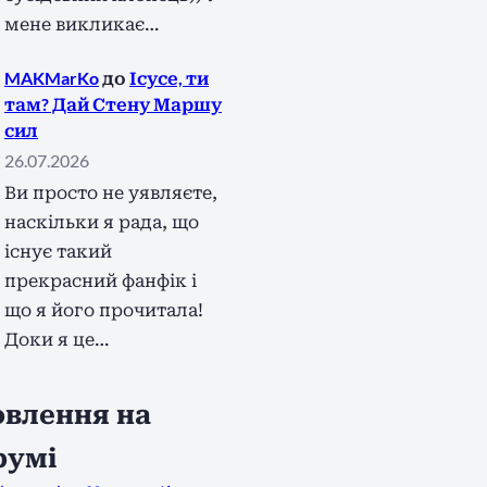
мене викликає…
MAKMarKo
до
Ісусе, ти
там? Дай Стену Маршу
сил
26.07.2026
Ви просто не уявляєте,
наскільки я рада, що
існує такий
прекрасний фанфік і
що я його прочитала!
Доки я це…
влення на
румі