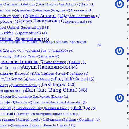
Р
в (Antonin Dolohov)
(1)
Ані Ачола (Ani Achola)
(1)
Апо
(1)
Н
Ардженті
(1)
кі Ітто
(0)
Арахабакі
(0)
Араґорн (Aragorn)
(0)
в
Армін Арлерт
(14)
shin Impact)
(1)
Арсен Звенигора
(1)
В
Артур Пендрагон
(13)
р Кетч
(3)
Артюр Рембо
(0)
н
gel Gabriel, Supernatural)
(1)
ucifer, Supernatural)
(4)
2
ichael, Supernatural)
(5)
/альтернативний Михаїл (Archangel Michael (Apocalypse
(0)
О
к
(2)
Арґус Філч
(0)
Асагірі Ген
(0)
Асахі Кобе
(0)
п
Аскелад
(1)
Асока Тано
(0)
Астаріон
(0)
в
Асторія Ґрінґрас
(9)
Асьє Сільвер
(1)
0)
Афіна
(0)
Ацуші Накаджима
(34)
В
н" Сендо
(2)
у
(1)
Аяме (Наруто)
(1)
Аїд
(1)
Аїден Фаулі-Прейшер
(1)
в
Баджі Кейске
(15)
Бк/Бабенко
(4)
Бабуся Медді
(0)
Бакі Барнс
(20)
4
асару
(0)
Бакуго Мітсукі
(0)
Бан Чан (Bang Chan)
(48)
бі
(0)
Бан Чан
(0)
І
)
Барон Володимир Харконен (Дюна)
(1)
в
Баффі
(1)
Беатріче (Beatrice Sakamaki)
(1)
Беатріс
(0)
в
Бей Доу
(6)
кий Бай
(0)
Безіменний Бард (Nameless Bard)
(0)
Г
кка Гелб
(1)
Белатриса Лестранж
(0)
Белла Свон
(0)
с
 summer I turned pretty)
(1)
Бельдам (Beldam - Coraline)
(1)
Бенедикт Бейкер (Benedict Baker)
(1)
оліо
(0)