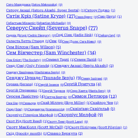
Сато Мацудзака (Satou Matsuzaka)
(0)
Сатору Акаші (Satoru Akashi, Super Sentai)
(1)
Сатору Годжо
(1)
Сатін Кріз (Satine Kryze)
(27)
Саю (Sayu)
(1)
Саша Браус
(0)
Себастьян Міхаеліс (Sebastian Michaelis)
(0)
Северус Снейп (Severus Snape)
(77)
Седі Сінк (Sadie Sink)
(1)
Седрік Діґорі (Cedric Diggory)
(0)
Сейшу Інуї
(0)
Селеста Летта Стаард
(1)
Сем
(2)
Сем (Доля: Сага Вінкс)
(0)
Сем Вілсон (Sam Wilson)
(5)
Сем Вінчестер (Sam Winchester)
(34)
Семвел Тарлі
(1)
Семен Палій
(1)
Сем Еліот (The Society)
(0)
Сенд (Сен) (Only Friends)
(1)
Сенджу Акаші (Senju Akashi)
(2)
Сенджу Хашірама (Hashirama Senju)
(0)
Сенджу Цунаде (Tsunade Senju)
(9)
Сенку Ішігамі
(0)
Сергій Притула
(4)
Серана (Serana)
(1)
Сергій Іванов
(0)
Сергій Стерненко
(1)
Сергій Чирков
(0)
Серо Ханта (Hanta Sero)
(0)
Симон Петлюра
(12)
Серсея Ланістер
(4)
Сестра Беатріс
(0)
Скай Міллер (Skye Miller)
(1)
Скайлор Чен
(1)
Син Цю
(0)
Синьора
(0)
Сквізґаар Сквіґельф
(3)
Скар (Scar)
(0)
Скарамуча (Scaramuccia)
(0)
Скорпіус Мелфой
(9)
Скорпіус Гіперіон Малфой
(1)
Скот Рід (Scott Reed)
(1)
Скотт Ленг (Scott Lang)
(0)
Скотт МакКолл (Scott McCall)
(3)
Скотт Пілігрим (Scott Pilgrim)
(1)
Скід (Spooky month)
(1)
Славко Беркута
(2)