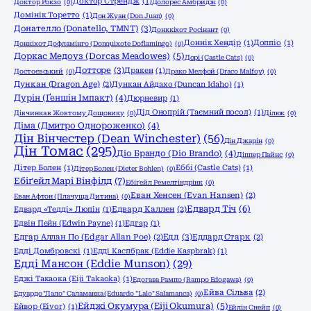
Доктор Стрендж
(1)
Доктор Рокзо
(0)
Долорес Амбридж
(0)
Домінік Торетто
(1)
Дон Жуан (Don Juan)
(0)
Донателло (Donatello, TMNT)
(3)
Донккіхот Росінант
(0)
Доннік Хендір
(1)
Доппіо
(1)
Донкіхот Дофламінго (Donquixote Doflamingo)
(0)
Доркас Медоуз (Dorcas Meadowes)
(5)
Дорі (Castle Cats)
(0)
Дотторе
(3)
Дракен
(1)
Достоєвський
(0)
Драко Мелфой (Draco Malfoy)
(0)
Дункан (Dragon Age)
(2)
Дункан Айдахо (Duncan Idaho)
(1)
Дурін (Ґеншін Імпакт)
(4)
Дюрневир
(1)
Дід Онопрій (Таємний посол)
(1)
Дівчинка в Жовтому Дощовику
(0)
Ділюк
(0)
Діма (Дмитро Однороженко)
(4)
Дін Вінчестер (Dean Winchester)
(56)
Дін Джарін
(0)
Дін Томас
(295)
Діо Брандо (Dio Brando)
(4)
Діппер Пайнс
(0)
Дітер Болен
(1)
Еббі (Castle Cats)
(1)
Дітер Болен (Dieter Bohlen)
(0)
Ебіґейл Марі Вінфілд
(7)
Ебіґейл Ремелтіндрінк
(0)
Еван Хенсен (Evan Hansen)
(2)
Еван Афтон (Плачуща Дитина)
(0)
Едвард Тіч
(6)
Едвард «Тедді» Люпін
(1)
Едвард Каллен
(2)
Едвін Пейн (Edwin Payne)
(1)
Едгар
(1)
Едд
(3)
Едгар Аллан По (Edgar Allan Poe)
(2)
Еддард Старк
(2)
Едді Домбровскі
(1)
Едді Каспбрак (Eddie Kaspbrak)
(1)
Едді Мансон (Eddie Munson)
(29)
Еджі Такаока (Eiji Takaoka)
(1)
Едогава Рампо (Rampo Edogawa)
(0)
Ейва Сільва
(2)
Едуардо "Лало" Саламанка (Eduardo "Lalo" Salamanca)
(0)
Ейджі Окумура (Eiji Okumura)
(5)
Ейвор (Eivor)
(1)
Ейлін Снейп
(0)