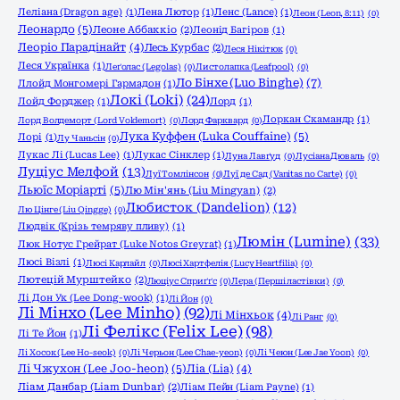
Леліана (Dragon age)
(1)
Лена Лютор
(1)
Ленс (Lance)
(1)
Леон (Leon, 8:11)
(0)
Леонардо
(5)
Леоне Аббаккіо
(2)
Леонід Багіров
(1)
Леоріо Парадінайт
(4)
Лесь Курбас
(2)
Леся Нікітюк
(0)
Леся Українка
(1)
Леґолас (Legolas)
(0)
Листолапка (Leafpool)
(0)
Ло Бінхе (Luo Binghe)
(7)
Ллойд Монгомері Гармадон
(1)
Локі (Loki)
(24)
Лойд Форджер
(1)
Лорд
(1)
Лоркан Скамандр
(1)
Лорд Волдеморт (Lord Voldemort)
(0)
Лорд Фарквард
(0)
Лука Куффен (Luka Couffaine)
(5)
Лорі
(1)
Лу Чаньсін
(0)
Лукас Лі (Lucas Lee)
(1)
Лукас Сінклер
(1)
Луна Лавґуд
(0)
Лусіана Дюваль
(0)
Луціус Мелфой
(13)
Луї Томлінсон
(0)
Луї де Сад (Vanitas no Carte)
(0)
Льюїс Моріарті
(5)
Лю Мін'янь (Liu Mingyan)
(2)
Любисток (Dandelion)
(12)
Лю Цінге (Liu Qingge)
(0)
Людвік (Крізь темряву пливу)
(1)
Люмін (Lumine)
(33)
Люк Нотус Грейрат (Luke Notos Greyrat)
(1)
Люсі Візлі
(1)
Люсі Карлайл
(0)
Люсі Хартфелія (Lucy Heartfilia)
(0)
Лютецій Мурштейко
(2)
Люціус Сприґґс
(0)
Лєра (Перші ластівки)
(0)
Лі Дон Ук (Lee Dong-wook)
(1)
Лі Йон
(0)
Лі Мінхо (Lee Minho)
(92)
Лі Мінхьок
(4)
Лі Ранг
(0)
Лі Фелікс (Felix Lee)
(98)
Лі Те Йон
(1)
Лі Хосок (Lee Ho-seok)
(0)
Лі Черьон (Lee Chae-yeon)
(0)
Лі Чеюн (Lee Jae Yoon)
(0)
Лі Чжухон (Lee Joo-heon)
(5)
Ліа (Lia)
(4)
Ліам Данбар (Liam Dunbar)
(2)
Ліам Пейн (Liam Payne)
(1)