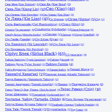
Сюе Мен (Xue Ziming)
(1)
Сюе Ян (Xue Yang)
(2)
Сяо (Xiao)
(40)
Сянь Лін (Xiang Lin)
(10)
Сяо Сінчень (Xiao Xingchen)
(0)
Сяо Чжань (Xiao Zhan)
(0)
Сє Лянь (Xie Lian)
(43)
Сігма (Sigma)
(5)
Сє Цінчен
(1)
Сід
(1)
Сіель Фантомхайв (Ciel Phantomhive)
(1)
Сілко (Silco)
(2)
Сільфіетта (Sylphiette)
(1)
Сільвіо (Ти зможеш)
(0)
Сімон Ерікссон
(0)
Сінолап
(1)
Сінобу Котьо (Shinobu Kocho)
(0)
Сінцьов
(0)
Сіора (Greedfall)
(0)
Сір Гвейн (Ґавейн)
(1)
Сір Еліан (Elyan)
(1)
Сір Ланселот (Sir Lancelot)
(4)
Сір Леон (Sir Leon)
(1)
Сір Персиваль (Sir Percival)
(1)
Сіріус Блек (Sirius Black)
(63)
Т/І (твоє ім'я)
(0)
Тайвін Ланістер (Tywin Lannister)
(0)
Тайлер Джозеф
(0)
Тайлер Ґелпін
(4)
Тайлер Доун (Tyler Down)
(1)
Такаші Міцуя
(1)
Тайґа Фудзімура (Taiga Fujimura)
(0)
Такамі Кейґо
(0)
Такемічі Ханаґакі
(15)
Такеомі Акаші (Akashi Takeomi)
(1)
Такуя Ямамото (Yamamoto Takuya)
(1)
Тамакі Амаджикі (Tamaki Amajiki)
(1)
Танака
(1)
Танджіро Камадо
(2)
Тарас Римар (Слід)
(10)
Танос (Чхве Су Бон, Thanos, Choi Su-bong)
(0)
Тарас Шевченко
(1)
Тарганбой (Cockroach boy)
(0)
Тарталья, Чайлд (Tartaglia, Childe)
(6)
Тато Норми (Ти зможеш)
(1)
Татсуя Кіяма (Kiyama Tatsuya)
(1)
Твайлайт Спаркл (Twilight Sparkle)
(0)
Твік Твік (Tweek Tweak)
(3)
Тгурінґветіль
(1)
Тед Тонкс
(0)