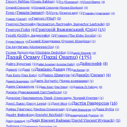
Глоссу Раббан (Glossu Rabban)
(1)
Го (Покемон)
(0)
Голлі Манро
(0)
Горацій Слизоріг
(0)
Горацій Слизоріг (Horace Slughorn)
(0)
Горо (Ґеншін Імпакт)
(5)
Гоук (Dragon age)
(1)
Гравець (гравчиня)
(0)
Грегорі (FNaF)
(2)
Гранат (Garnet)
(0)
Грегорі Лестрейд (Інспектор Лестрейд, Inspector Lestrade)
(2)
Григорій Важинський (Слід)
(15)
Грегорі Ґойл
(6)
Грілбі (Grillby, Андертейл)
(2)
Гунмар (The Elder Scrolls)
(1)
Гьомей Хімеджима (Gyomei Himejima)
(1)
Гурен Ічіносе
(0)
Гін Акутаґава (Akutagawa Gin)
(1)
Гіслен Дедорудія (Ghislaine Dedoldia)
(1)
Дааріо Нахаріс
(0)
Дазай Осаму (Dazai Osamu)
(175)
Дайнслейф
(8)
Дайго Курогамі
(1)
Дайкі Аоміне (Aomine Daiki)
(0)
Даміано Давид
(9)
Дамелі
(1)
Дамі
(1)
Дан Балан
(0)
Даниїл (Сирин)
(6)
Данзо Шимура
(4)
Дан Като (Dan Katо)
(1)
Данте Зоґратіс (Чорна конюшина)
(1)
Даниїл Іващенко
(0)
Данте Сальваторе
(1)
Дань Хенг (Dan Heng)
(0)
Даніель Лі Уайлдс
(0)
Дарвін (Дивовижний Світ Гамбола)
(1)
Дарклінг (Заклинатель Тіней, Олександр, Чорний Єретик)
(1)
Дастін Гендерсон
(16)
Дарсі Льюіс (Darcy Lewis)
(1)
Дарт Мол
(1)
Дафна Ґрінґрасс (Daphne Greengrass)
(1)
Даша Кубік
(1)
Дафф Маккаган
(0)
Двайт Фейрфілд (Dwight Fairfield)
(2)
Дванадцятий Доктор
(0)
Девід Вінсент Ваймак (David Vincent Wymack)
(5)
Девід Амальді
(0)
Дейдара
(1)
Дейенеріс Таргарієн
(0)