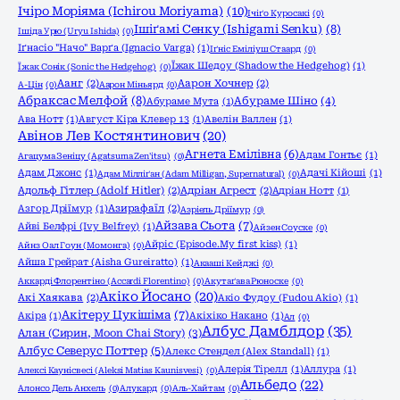
Ічіро Моріяма (Ichirou Moriyama)
(10)
Ічіґо Куросакі
(0)
Ішіґамі Сенку (Ishigami Senku)
(8)
Ішіда Урю (Uryu Ishida)
(0)
Іґнасіо "Начо" Варґа (Ignacio Varga)
(1)
Іґніс Еміліуш Стаард
(0)
Їжак Шедоу (Shadow the Hedgehog)
(1)
Їжак Сонік (Sonic the Hedgehog)
(0)
Аанг
(2)
Аарон Хочнер
(2)
А-Цін
(0)
Аарон Міньярд
(0)
Абраксас Мелфой
(8)
Абураме Шіно
(4)
Абураме Мута
(1)
Ава Нотт
(1)
Август Кіра Клевер 13
(1)
Авелін Валлен
(1)
Авінов Лев Костянтинович
(20)
Агнета Емілівна
(6)
Адам Гонтьє
(1)
Агацума Зеніцу (Agatsuma Zen'itsu)
(0)
Адам Джонс
(1)
Адачі Кійоші
(1)
Адам Мілліґан (Adam Milligan, Supernatural)
(0)
Адольф Гітлер (Adolf Hitler)
(2)
Адріан Агрест
(2)
Адріан Нотт
(1)
Азгор Дріїмур
(1)
Азирафаїл
(2)
Азріель Дріїмур
(0)
Айзава Сьота
(7)
Айві Белфрі (Ivy Belfrey)
(1)
Айзен Соуске
(0)
Айріс (Episode.My first kiss)
(1)
Айнз Оал Гоун (Момонга)
(0)
Айша Грейрат (Aisha Gureiratto)
(1)
Акааші Кейджі
(0)
Аккарді Флорентіно (Accardi Florentino)
(0)
Акутаґава Рюноске
(0)
Акіко Йосано
(20)
Акі Хаякава
(2)
Акіо Фудоу (Fudou Akio)
(1)
Акітеру Цукішіма
(7)
Акіра
(1)
Акіхіко Накано
(1)
Ал
(0)
Албус Дамблдор
(35)
Алан (Сирин, Moon Chai Story)
(3)
Албус Северус Поттер
(5)
Алекс Стендел (Alex Standall)
(1)
Алерія Тірелл
(1)
Аллура
(1)
Алексі Каунісвесі (Aleksi Matias Kaunisvesi)
(0)
Альбедо
(22)
Алонсо Дель Анхель
(0)
Алукард
(0)
Аль-Хайтам
(0)