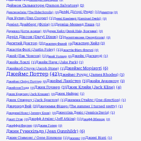
Деймон Сальваторе (Damon Salvatore)
(2)
Делфі Діґорі (Редл)
(1)
Дексион Івік (The Elder Scrolls)
(0)
Деметра
(0)
Ден Купер (Dan Cooper)
(1)
Денкі Камінарі (Kaminari Denki)
(0)
Деніел Драйберг (Філін)
(1)
Дервіш-Мехмед Паша
(1)
Деревко (Коти-вояки)
(0)
Дерек Хейл (Derek Hale, Вовченя)
(0)
Деріл Діксон (Daryl Dixon)
(3)
Десептикони (Decepticons)
(0)
Десятий Доктор
(2)
Джаспер Хейл
(2)
Джаспер Фахей
(0)
Джастін Фолі (Justin Foley)
(1)
Джастін Фінч-Флечлі
(0)
Джей (Пак Чонсон)
(1)
Джейк (Дасквуд)
(1)
Джей Уолкер
(0)
Джейк Локлі
(1)
Джейк Парк (Jake Park)
(1)
Джеймс Моріарті
(6)
Джейкоб Стоун (Jacob Stone)
(1)
Джеймс Поттер
(42)
Джеймс Роудс (James Rhodes)
(3)
Джеймі Ланістер
(3)
Джейн Аркенсоу
(2)
Джеймс Сіріус Поттер
(0)
Джек Гочнер
(3)
Джек Кляйн (Jack Kline)
(4)
Джейсон Тодд
(0)
Джек Найрас
(1)
Джек Краузер (Jack Krauser)
(0)
Джек Спарроу (Jack Sparrow)
(1)
Джемма Стайлс (One direction)
(1)
Джерард Вей
(2)
Джеремая Фішер (The summer I turned pretty)
(1)
Джессіка Девіс (Jessica Davis)
(1)
Джеремі Нокс (Jeremy Knox)
(0)
Джефф Аткінс (Jeff Atkins)
(1)
Джет Стар
(0)
Джефф Вбивця
(0)
Джеффрі Фаулер
(0)
Джим Гопер
(0)
Джин Гуннхільдр (Jean Gunnhildr)
(6)
Джин Сіммонс / Gene Simmons
(1)
Джині Візлі
(1)
Джинкс
(0)