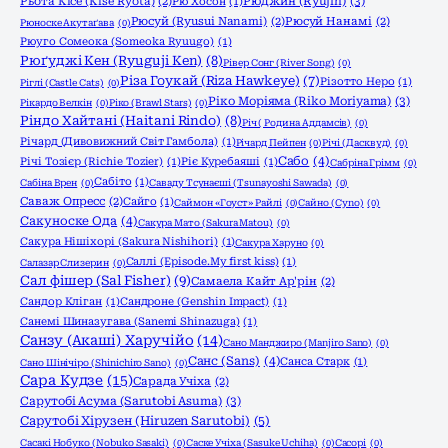
Рюджин (Ryujin)
(3)
Рьота Кісе (Kise Ryota)
(2)
Рю Хосон
(1)
Рюсуй (Ryusui Nanami)
(2)
Рюсуй Нанамі
(2)
Рюноске Акутаґава
(0)
Рюуго Сомеока (Someoka Ryuugo)
(1)
Рюґуджі Кен (Ryuguji Ken)
(8)
Рівер Сонг (River Song)
(0)
Різа Гоукай (Riza Hawkeye)
(7)
Різотто Неро
(1)
Ріглі (Castle Cats)
(0)
Ріко Моріяма (Riko Moriyama)
(3)
Рікардо Велкін
(0)
Ріко (Brawl Stars)
(0)
Ріндо Хайтані (Haitani Rindo)
(8)
Річ ( Родина Аддамсів)
(0)
Річард (Дивовижний Світ Гамбола)
(1)
Річард Пейпен
(0)
Річі (Дасквуд)
(0)
Сабо
(4)
Річі Тозієр (Richie Tozier)
(1)
Ріє Куребаяші
(1)
Сабріна Грімм
(0)
Сабіто
(1)
Сабіна Врен
(0)
Саваду Тсунаєші (Tsunayoshi Sawada)
(0)
Саваж Опресс
(2)
Сайго
(1)
Саймон «Гоуст» Райлі
(0)
Сайно (Cyno)
(0)
Сакуноске Ода
(4)
Сакура Мато (Sakura Matou)
(0)
Сакура Нішіхорі (Sakura Nishihori)
(1)
Сакура Харуно
(0)
Саллі (Episode.My first kiss)
(1)
Салазар Слизерин
(0)
Сал фішер (Sal Fisher)
(9)
Самаела Кайт Ар'рін
(2)
Сандор Кліган
(1)
Сандроне (Genshin Impact)
(1)
Санемі Шиназугава (Sanemi Shinazuga)
(1)
Санзу (Акаші) Харучійо
(14)
Сано Манджиро (Manjiro Sano)
(0)
Санс (Sans)
(4)
Санса Старк
(1)
Сано Шінічіро (Shinichiro Sano)
(0)
Сара Кудзе
(15)
Сарада Учіха
(2)
Сарутобі Асума (Sarutobi Asuma)
(3)
Сарутобі Хірузен (Hiruzen Sarutobi)
(5)
Сасакі Нобуко (Nobuko Sasaki)
(0)
Саске Учіха (Sasuke Uchiha)
(0)
Сасорі
(0)