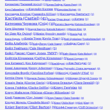
Карамлик (Таємний посол)
(1)
Карен Пейдж (Karen Page)
(0)
Карлайл Каллен
(2)
Карл Гайзенберг
(0)
Кароліна Ноірет
(0)
Кассандра Кілліан (Cassandra Killian)
(1)
Кассандра Пентаґаст
(1)
Кастіель (Castiel)
(41)
Катара
(1)
Касіан (Прах зірок)
(0)
Катерина Червона (Слід)
(10)
Катнісс Евердін (Katniss Everdeen)
(0)
Катя Щаслива
(1)
Кацукі Бакуго (Katsuki Bakugo)
(0)
Квілл Кіпс
(0)
Ке Цин (Ke Quing)
(3)
Кевін (Spooky month)
(1)
Кевін Дей
(0)
Кевін Трен (Kevin Tran)
(3)
Кевін Ердаль
(0)
Кей Цукішіма (Tsukishima Kei)
(0)
Кейа Альберіх
(5)
Кейдж (Cage)
(1)
Кейд Йегер (Cade Yeager)
(0)
Кейл Генітьюз (Cale Henituse)
(5)
Кейсі Джонс (Casey Jones, TMNT)
(4)
Кейт Бішоп (Kate Bishop)
(0)
Кейтлін Кірамман (Caitlyn Kiramman)
(3)
Келлі Олдрич
(0)
Кен Катаянаґі (Ken Katayanagi)
(1)
Кен Рюґоджі
(1)
Кен Мідорі
(0)
Кенні Аккерман (Kenny Ackerman)
(1)
Кера (Детройт: Стати людиною)
(0)
Керолайн Форбс (Caroline Forbes)
(2)
Кессіді (Cassidy) FNaF
(1)
Кетлін Старк
(1)
Кирило Липко (Schmalgauzen)
(0)
Кйораку Шунсуй Созоса
(0)
Клара Освальд (Clara Oswald)
(3)
Клавір Гевін (Klavier Gavin)
(2)
Клаус Гарґрівз
(4)
Кларк Гріффін (Clarke Griffin)
(2)
Клаус Майклсон (Niklaus «Klaus» Mikaelson)
(2)
Клей Дженсен (Clay Jensen)
(1)
Клер Темпл (Claire Temple)
(0)
Клодет Морель (Claudette Morel)
(1)
Клое (Chlöe Rice)
(0)
Клі (Klee)
(0)
Клінт Бартон (Clint Barton)
(9)
Кліфф Гремуар (Cliff Grimoire)
(1)