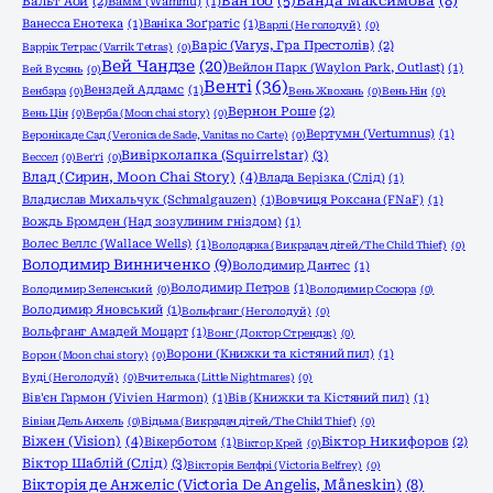
Ванда Максимова
(8)
Ван Їбо
(5)
Вальт Аой
(2)
Вамм (Wammu)
(1)
Ванесса Енотека
(1)
Ваніка Зоґратіс
(1)
Варлі (Не голодуй)
(0)
Варіс (Varys, Гра Престолів)
(2)
Варрік Тетрас (Varrik Tetras)
(0)
Вей Чандзе
(20)
Вейлон Парк (Waylon Park, Outlast)
(1)
Вей Вусянь
(0)
Венті
(36)
Венздей Аддамс
(1)
Венбара
(0)
Вень Жвохань
(0)
Вень Нін
(0)
Вернон Роше
(2)
Вень Цін
(0)
Верба (Moon chai story)
(0)
Вертумн (Vertumnus)
(1)
Вероніка де Сад (Veronica de Sade, Vanitas no Carte)
(0)
Вивірколапка (Squirrelstar)
(3)
Вессел
(0)
Веґґі
(0)
Влад (Сирин, Moon Chai Story)
(4)
Влада Берізка (Слід)
(1)
Владислав Михальчук (Schmalgauzen)
(1)
Вовчиця Роксана (FNaF)
(1)
Вождь Бромден (Над зозулиним гніздом)
(1)
Волес Веллс (Wallace Wells)
(1)
Володарка (Викрадач дітей/The Child Thief)
(0)
Володимир Винниченко
(9)
Володимир Дантес
(1)
Володимир Петров
(1)
Володимир Зеленський
(0)
Володимир Сосюра
(0)
Володимир Яновський
(1)
Вольфганг (Не голодуй)
(0)
Вольфганг Амадей Моцарт
(1)
Вонг (Доктор Стрендж)
(0)
Ворони (Книжки та кістяний пил)
(1)
Ворон (Moon chai story)
(0)
Вуді (Не голодуй)
(0)
Вчителька (Little Nightmares)
(0)
Вів'єн Гармон (Vivien Harmon)
(1)
Вів (Книжки та Кістяний пил)
(1)
Вівіан Дель Анхель
(0)
Відьма (Викрадач дітей/The Child Thief)
(0)
Віжен (Vision)
(4)
Вікерботом
(1)
Віктор Никифоров
(2)
Віктор Крей
(0)
Віктор Шаблій (Слід)
(3)
Вікторія Белфрі (Victoria Belfrey)
(0)
Вікторія де Анжеліс (Victoria De Angelis, Måneskin)
(8)