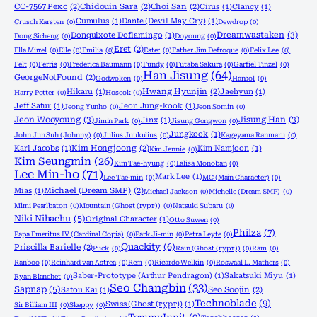
CC-7567 Рекс
(2)
Chidouin Sara
(2)
Choi San
(2)
Cirus
(1)
Clancy
(1)
Cumulus
(1)
Dante (Devil May Cry)
(1)
Crusch Karsten
(0)
Dewdrop
(0)
Dreamwastaken
(3)
Donquixote Doflamingo
(1)
Dong Sicheng
(0)
Doyoung
(0)
Eret
(2)
Ella Mirrel
(0)
Elle
(0)
Emilia
(0)
Ester
(0)
Father Jim Defroque
(0)
Felix Lee
(0)
Felt
(0)
Ferris
(0)
Frederica Baumann
(0)
Fundy
(0)
Futaba Sakura
(0)
Garfiel Tinzel
(0)
Han Jisung
(64)
GeorgeNotFound
(2)
Godwoken
(0)
Hansol
(0)
Hikaru
(1)
Hwang Hyunjin
(2)
Jaehyun
(1)
Harry Potter
(0)
Hoseok
(0)
Jeff Satur
(1)
Jeon Jung-kook
(1)
Jeong Yunho
(0)
Jeon Somin
(0)
Jeon Wooyoung
(3)
Jisung Han
(3)
Jinx
(1)
Jimin Park
(0)
Jisung Gongwon
(0)
Jungkook
(1)
John Jun Suh (Johnny)
(0)
Julius Juukulius
(0)
Kageyama Ranmaru
(0)
Karl Jacobs
(1)
Kim Hongjoong
(2)
Kim Namjoon
(1)
Kim Jennie
(0)
Kim Seungmin
(26)
Kim Tae-hyung
(0)
Lalisa Monoban
(0)
Lee Min-ho
(71)
Mark Lee
(1)
Lee Tae-min
(0)
MC (Main Character)
(0)
Mias
(1)
Michael (Dream SMP)
(2)
Michael Jackson
(0)
Michelle (Dream SMP)
(0)
Mimi Pearlbaton
(0)
Mountain (Ghost (гурт))
(0)
Natsuki Subaru
(0)
Niki Nihachu
(5)
Original Character
(1)
Otto Suwen
(0)
Philza
(7)
Papa Emeritus IV (Cardinal Copia)
(0)
Park Ji-min
(0)
Petra Leyte
(0)
Quackity
(6)
Priscilla Barielle
(2)
Puck
(0)
Rain (Ghost (гурт))
(0)
Ram
(0)
Ranboo
(0)
Reinhard van Astrea
(0)
Rem
(0)
Ricardo Welkin
(0)
Roswaal L. Mathers
(0)
Saber-Prototype (Arthur Pendragon)
(1)
Sakatsuki Miyu
(1)
Ryan Blanchet
(0)
Seo Changbin
(33)
Sapnap
(5)
Satou Kai
(1)
Seo Soojin
(2)
Technoblade
(9)
Swiss (Ghost (гурт))
(1)
Sir Billiam III
(0)
Skeppy
(0)