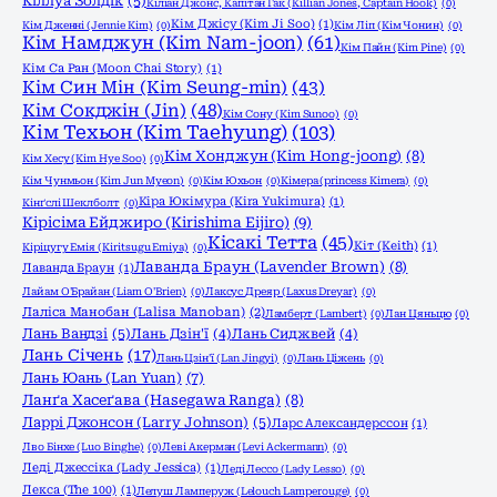
Кіллуа Золдік
(5)
Кіліан Джонс, Капітан Гак (Killian Jones, Captain Hook)
(0)
Кім Джісу (Kim Ji Soo)
(1)
Кім Дженні (Jennie Kim)
(0)
Кім Ліп (Кім Чонин)
(0)
Кім Намджун (Kim Nam-joon)
(61)
Кім Пайн (Kim Pine)
(0)
Кім Са Ран (Moon Chai Story)
(1)
Кім Син Мін (Kim Seung-min)
(43)
Кім Сокджін (Jin)
(48)
Кім Сону (Kim Sunoo)
(0)
Кім Техьон (Kim Taehyung)
(103)
Кім Хонджун (Kim Hong-joong)
(8)
Кім Хесу (Kim Hye Soo)
(0)
Кім Чунмьон (Kim Jun Myeon)
(0)
Кім Юхьон
(0)
Кімера (princess Kimera)
(0)
Кіра Юкімура (Kira Yukimura)
(1)
Кінґслі Шеклболт
(0)
Кірісіма Ейджиро (Kirishima Eijiro)
(9)
Кісакі Тетта
(45)
Кіт (Keith)
(1)
Кіріцугу Емія (Kiritsugu Emiya)
(0)
Лаванда Браун (Lavender Brown)
(8)
Лаванда Браун
(1)
Лайам О'Брайан (Liam O'Brien)
(0)
Лаксус Дреяр (Laxus Dreyar)
(0)
Лаліса Манобан (Lalisa Manoban)
(2)
Ламберт (Lambert)
(0)
Лан Цяньцю
(0)
Лань Вандзі
(5)
Лань Дзін'ї
(4)
Лань Сиджвей
(4)
Лань Січень
(17)
Лань Цзін'ї (Lan Jingyi)
(0)
Лань Ціжень
(0)
Лань Юань (Lan Yuan)
(7)
Ланґа Хасеґава (Hasegawa Ranga)
(8)
Ларрі Джонсон (Larry Johnson)
(5)
Ларс Александерссон
(1)
Лво Бінхе (Luo Binghe)
(0)
Леві Акерман (Levi Ackermann)
(0)
Леді Джессіка (Lady Jessica)
(1)
Леді Лессо (Lady Lesso)
(0)
Лекса (The 100)
(1)
Лелуш Ламперуж (Lelouch Lamperouge)
(0)