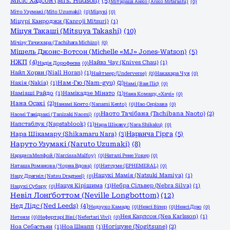
Місіс Хадсон (Mrs. Hudson)
(5)
Мітараші Анко (Anko Mitarashi)
(0)
Міто Узумакі (Mito Uzumaki)
(0)
Міцукі
(0)
Міцурі Канроджи (Kanroji Mitsuri)
(1)
Міцуя Такаші (Mitsuya Takashi)
(10)
Мічізу Тачихара (Tachihara Michizo)
(0)
Мішель Джонс-Вотсон (Michelle «MJ» Jones-Watson)
(5)
НЖП
(4)
Найвз Чау (Knives Chau)
(1)
Надія Дорофеєва
(0)
Найл Хоран (Niall Horan)
(1)
Найтмер (Underverse)
(0)
Накахара Чуя
(0)
Накія (Nakia)
(1)
Нам-Гю (Nam-gyu)
(2)
Намі (Ван Піс)
(0)
Наміаші Райдо
(1)
Намікадзе Мінато
(1)
Нана Комацу, «Хачі»
(0)
Нана Осакі
(2)
Нанамі Кєнто (Nanami Kento)
(0)
Нао Серізава
(0)
Наото Тачібана (Tachibana Naoto)
(2)
Наомі Танідзакі (Tanizaki Naomi)
(0)
Напстаблук (Napstablook)
(1)
Нара Шікаку (Nara Shikaku)
(0)
Нара Шікамару (Shikamaru Nara)
(3)
Наранча Гірга
(5)
Наруто Узумакі (Naruto Uzumaki)
(8)
Нарциса Мелфой (Narcissa Malfoy)
(0)
Наталі Рене Уокер
(0)
Наташа Романова (Чорна Вдова)
(0)
Натсуме (EPHEMERAL)
(0)
Нацукі Мамія (Natsuki Mamiya)
(1)
Нацу Драгніл (Natsu Dragneel)
(0)
Нацуя Кірішима
(1)
Небра Сільвер (Nebra Silva)
(1)
Нацукі Субару
(0)
Невіл Лонґботтом (Neville Longbottom)
(12)
Нед Лідс (Ned Leeds)
(4)
Недзуко Камадо
(0)
Ненсі Вілер
(0)
Ненсі Дрю
(0)
Нея Карлсон (Nea Karlsson)
(1)
Нетеям
(0)
Нефертарі Віві (Nefertari Vivi)
(0)
Ноа Себастьян
(1)
Ноа Шнапп
(1)
Ногіцуне (Nogitsune)
(2)