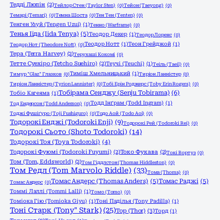
Тедді Люпін
(2)
Тейлор Стен (Taylor Sten)
(0)
Тейон (Taeyong)
(0)
Темарі (Temari)
(0)
Темна Шоста
(0)
Тен Тен (Tenten)
(0)
Тенген Узуй (Tengen Uzui)
(1)
Тенно (Warframe)
(0)
Тенья Ііда (Iida Tenya)
(5)
Теодор Декер
(1)
Теодор Лоренс
(0)
Теодор Нотт
(1)
Теон Грейджой
(1)
Теодор Нот (Theodore Nott)
(0)
Тера (Terra Harvey)
(2)
Терухаші Кокомі
(0)
Тетте Суехіро (Tetcho Suehiro)
(2)
Теучі (Teuchi)
(1)
Теіль (Taeil)
(0)
Тиміш Хмельницький
(1)
Тимур "Glaz" Глазков
(0)
Тиріон Ланністер
(0)
Тиріон Ланністер (Tyrion Lannister)
(0)
Тобі Ерін Роджерс (Toby Erin Rogers)
(0)
Тобірама Сенджу (Senju Tobirama)
(6)
Тобіо Кагеяма
(1)
Тодд Інґрам (Todd Ingram)
(1)
Тод Ендерсон (Todd Anderson)
(0)
Тоджі Фушіґуро (Toji Fushiguro)
(0)
Тодо Аой (Todo Aoi)
(0)
Тодорокі Енджі (Todoroki Enji)
(9)
Тодорокі Рей (Todoroki Rei)
(0)
Тодорокі Сьото (Shoto Todoroki)
(14)
Тодорокі Тоя (Toya Todoroki)
(4)
Тодорокі Фуюмі (Todoroki Fuyumi)
(2)
Токо Фукава
(2)
Токі Вортуз
(0)
Том (Tom, Eddsworld)
(2)
Том Гіддлстон (Thomas Hiddleston)
(0)
Том Редл (Tom Marvolo Riddle)
(33)
Тома (Thoma)
(0)
Томас Андерс (Thomas Anders)
(5)
Томас Раджі
(5)
Томас Андерс
(0)
Томмі Лаллі (Tommi Lalli)
(1)
Томо (Tomo)
(0)
Томіока Гію (Tomioka Giyu)
(1)
Тоні Паділья (Tony Padilla)
(1)
Тоні Старк (Tony" Stark)
(25)
Тор (Thor)
(3)
Торд
(1)