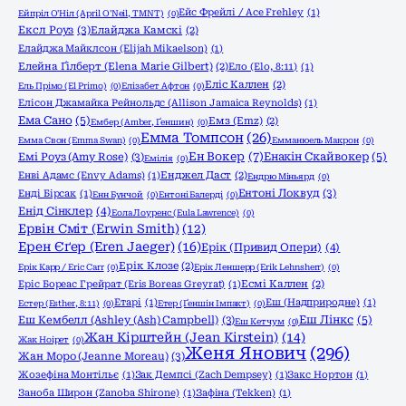
Ейс Фрейлі / Ace Frehley
(1)
Ейпріл О'Ніл (April O'Neil, TMNT)
(0)
Ексл Роуз
(3)
Елайджа Камскі
(2)
Елайджа Майклсон (Elijah Mikaelson)
(1)
Елейна Ґілберт (Elena Marie Gilbert)
(2)
Ело (Elo, 8:11)
(1)
Еліс Каллен
(2)
Ель Прімо (El Primo)
(0)
Елізабет Афтон
(0)
Елісон Джамайка Рейнольдс (Allison Jamaica Reynolds)
(1)
Ема Сано
(5)
Емз (Emz)
(2)
Ембер (Amber, Ґеншин)
(0)
Емма Томпсон
(26)
Емма Свон (Emma Swan)
(0)
Емманюель Макрон
(0)
Ен Вокер
(7)
Емі Роуз (Amy Rose)
(3)
Енакін Скайвокер
(5)
Емілія
(0)
Енві Адамс (Envy Adams)
(1)
Енджел Даст
(2)
Ендрю Міньярд
(0)
Ентоні Локвуд
(3)
Енді Бірсак
(1)
Енн Бунчой
(0)
Ентоні Балерді
(0)
Енід Сінклер
(4)
Еола Лоуренс (Eula Lawrence)
(0)
Ервін Сміт (Erwin Smith)
(12)
Ерен Єґер (Eren Jaeger)
(16)
Ерік (Привид Опери)
(4)
Ерік Клозе
(2)
Ерік Карр / Eric Carr
(0)
Ерік Леншерр (Erik Lehnsherr)
(0)
Еріс Бореас Грейрат (Eris Boreas Greyrat)
(1)
Есмі Каллен
(2)
Етарі
(1)
Еш (Надприродне)
(1)
Естер (Esther, 8:11)
(0)
Етер (Ґеншін Імпакт)
(0)
Еш Кембелл (Ashley (Ash) Campbell)
(3)
Еш Лінкс
(5)
Еш Кетчум
(0)
Жан Кірштейн (Jean Kirstein)
(14)
Жак Ноірет
(0)
Женя Янович
(296)
Жан Моро (Jeanne Moreau)
(3)
Жозефіна Монтільє
(1)
Зак Демпсі (Zach Dempsey)
(1)
Закс Нортон
(1)
Заноба Широн (Zanoba Shirone)
(1)
Зафіна (Tekken)
(1)