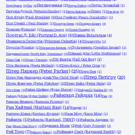
Петлюрченки
(2)
Петро Чорнобай
(1)
Пері Браун
(0)
Пес
(0)
Петра Лейте
(0)
Петунія Дурслі (Petunia Dursley)
(1)
Плагг
(1)
Петір Бейліш
(0)
Пло Кун
(0)
Пол Атрід (Paul Atreides)
(2)
Пол Грейрат (Pauro Gureiratto)
(1)
Пол Стенлі / Paul Stanley
(1)
Поллукс Блек
(0)
Полідор Кравч
(0)
Помона (Pomona)
(1)
Помона Спраут
(0)
Поппі Помфрі
(0)
Портгас Д. Ейс (Portgas D. Ace)
(6)
Принц Вільгельм
(4)
Принцеса Селестія (Princess Celestia)
(4)
Прошутто
(1)
Пруссія (Prussia)
(1)
Пульчинело (Genshin Impact)
(1)
Прісцилла Баріель
(0)
Піймані діти (Little Nightmares)
(1)
Південна Італія (North Italy, Veneziano)
(0)
Піт Вентц (Fall Out Boy)
(3)
Пінкі Пай
(0)
Пірат (Terraria)
(0)
Піта Мелларк (Peeta Mellark)
(1)
Пітер Крісс / Peter Criss
(1)
Пітер Паркер (Peter Parker)
(25)
Пітер Пен
(1)
Пітер Петіґру
(20)
Пітер Пен (Викрадач дітей/The Child Thief)
(1)
Пітер Флетчер (Peter Fletcher)
(2)
Пітер Хейл (Peter Hale)
(2)
Райан Шейвер (Ryan Shaver)
(1)
Пітч Блек
(0)
Райден Еі (Raiden Ei)
(0)
Райнгард Гейдріх
(14)
Райкер Дублін (Ryker Dublin)
(0)
Рам
(0)
Рамона Флаверс (Ramona Flowers)
(1)
Ран Хайтані (Haitani Ran)
(14)
Рандві
(1)
Рантаро Кіяма (Rantaro Kiyama)
(1)
Раон Міру (Raon Miru)
(1)
Рафаель
(5)
Рафаель (Raphael, TMNT)
(3)
Рафаель Андрюк
(1)
Реджина Міллс
(2)
Рей (Only Friends)
(1)
Рая (Moon Chai Story)
(0)
Рей Торо
(7)
Реймонд Сміт (Raymond Smith)
(3)
Рейзор (Razor)
(0)