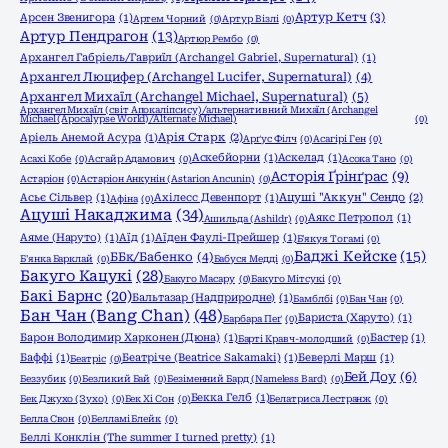
Артур Кетч
(3)
Арсен Звенигора
(1)
Артем Чорний
(0)
Артур Візлі
(0)
Артур Пендрагон
(13)
Артюр Рембо
(0)
Архангел Габріель/Гавриїл (Archangel Gabriel, Supernatural)
(1)
Архангел Люцифер (Archangel Lucifer, Supernatural)
(4)
Архангел Михаїл (Archangel Michael, Supernatural)
(5)
Архангел Михаїл (світ Апокаліпсису)/альтернативний Михаїл (Archangel
Michael (Apocalypse World)/Alternate Michael)
(0)
Аріель Анемой Асура
(1)
Арія Старк
(2)
Арґус Філч
(0)
Асагірі Ген
(0)
Аскебйорни
(1)
Аскелад
(1)
Асахі Кобе
(0)
Асгайр Адамович
(0)
Асока Тано
(0)
Асторія Ґрінґрас
(9)
Астаріон
(0)
Астаріон Анкунін (Astarion Ancunin)
(0)
Асьє Сільвер
(1)
Ахілесс Девенпорт
(1)
Ацуші "Аккун" Сендо
(2)
Афіна
(0)
Ацуші Накаджима
(34)
Аякс Петропол
(1)
Ашильда (Ashildr)
(0)
Аяме (Наруто)
(1)
Аїд
(1)
Аїден Фаулі-Прейшер
(1)
Б'якуя Тогамі
(0)
Баджі Кейске
(15)
ББк/Бабенко
(4)
Б'янка Барклай
(0)
Бабуся Медді
(0)
Бакуго Кацукі
(28)
Бакуго Масару
(0)
Бакуго Мітсукі
(0)
Бакі Барнс
(20)
Бальтазар (Надприродне)
(1)
Бамблбі
(0)
Бан Чан
(0)
Бан Чан (Bang Chan)
(48)
Бариста (Харуто)
(1)
Барбара Пеґ
(0)
Барон Володимир Харконен (Дюна)
(1)
Бастер
(1)
Барті Кравч-молодший
(0)
Баффі
(1)
Беатріче (Beatrice Sakamaki)
(1)
Беверлі Марш
(1)
Беатріс
(0)
Бей Доу
(6)
Беззубик
(0)
Безликий Бай
(0)
Безіменний Бард (Nameless Bard)
(0)
Бекка Гелб
(1)
Бек Джухо (Зухо)
(0)
Бек Хі Сон
(0)
Белатриса Лестранж
(0)
Белла Свон
(0)
Белламі Блейк
(0)
Беллі Конклін (The summer I turned pretty)
(1)