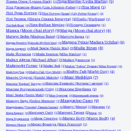
Лідія Мартін (Lydia Martin)
(5)
Ліанна Старк (Lyanna Stark)
(1)
Ліза Мінчі
(3)
Ліза Джонсон-Фішер (Lisa Johnson-Fisher)
(1)
Лілі Луна Поттер
(3)
Лілі Поттер (Еванс) (Lily Potter (Evans))
(0)
Лілі Теслюк (Шпага Славка Беркути)
(2)
Лімбо (Warframe)
(1)
Лінн Фабіан Меріар
(2)
Лісандр Скамандр
(1)
Лін Бей Фонг
(0)
Мавка (Moon chai story)
(9)
Магда (Moon chai story)
(6)
Магнус Бейн (Magnus Bane)
(3)
Магістр Варка
(1)
Мадара Учіха (Madara Uchiha)
(6)
Мадам Бронте (Episode.My first kiss)
(0)
Майк Вілер
(8)
Май Зенін (Zenin Mai)
(2)
Мадж Андерсі
(0)
Майк Йогансен
(1)
Майк Хенлон (Mike Hanlon)
(1)
Майкл Афтон (Michael Afton)
(3)
Майкл Джексон
(1)
Майкрофт Голмс
(4)
Майкі Вей
(1)
Майлз "Тейлз" Правер (Miles Prower)
(0)
Майто Ґай (Might Guy)
(4)
Майстер Чен
(0)
Майто Ґай (Guy Might)
(0)
Макс Мейфілд
(7)
Макото Судзукі (Suzuki Makoto)
(1)
Максим Кривоніс (Вогнем і мечем)
(1)
Максим "Kapkan" Басуда
(0)
Максим Розумовський (Слід)
(1)
Максим Щербина
(2)
Макі Зенін (Zenin Maki)
(1)
Мал Оретцев
(0)
Маленький принц
(0)
Манджіро Сано
(9)
Мамору Ендо (Endou Mamoru)
(1)
Манус (Manus)
(1)
Маомао
(1)
Мандрівник (Traveler) Ґеншін Імпакт
(0)
Маргарет Сміт
(1)
Маргері Тирел
(2)
Мара Барроу
(0)
Марк
(0)
Марко Ботт (Marco Bodt)
(4)
Марк Спектор
(1)
Марк Куцевалов
(0)
Маркс Франсуа (Marx Francois)
(1)
Маркос Новоа
(0)
Маркус (Детройт: Стати людиною)
(0)
Марлен Маккіннон (Marlene McKinnon)
(0)