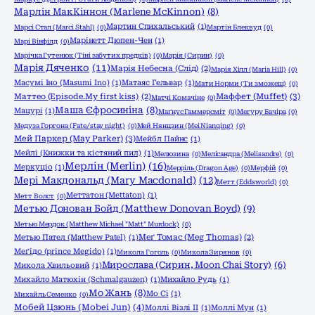
Марлін МакКіннон (Marlene McKinnon)
(8)
Мартин Спихальський
(1)
Марсі Стал (Marci Stahl)
(0)
Мартін Блеквуд
(0)
Марінетт Дюпен-Чен
(1)
Марі Вінфілд
(0)
Марічка Гутенюк (Тіні забутих предків)
(0)
Марія (Сирин)
(0)
Марія Дяченко
(11)
Марія Небесна (Слід)
(2)
Марія Хілл (Maria Hill)
(0)
Масумі Іно (Masumi Ino)
(1)
Матаяс Гельвар
(1)
Мати Норми (Ти зможеш)
(0)
Маффет (Muffet)
(3)
Маттео (Episode.My first kiss)
(2)
Матчі Комачіне
(0)
Маша Єфросиніна
(8)
Мацурі
(1)
Маґнус Гаммерсміт
(0)
Мегуру Бачіра
(0)
Медуза Горгона (Fate/stay night)
(0)
Мей Нянцзин (Mei Nianqing)
(0)
Мей Паркер (May Parker)
(3)
Мейбл Пайнс
(1)
Мейлі (Книжки та кістяний пил)
(1)
Мелюзина
(0)
Мелісандра (Melisandre)
(0)
Мерлін (Merlin)
(16)
Меркуціо
(1)
Мерріль (Dragon Age)
(0)
Мерфій
(0)
Мері Макдональд (Mary Macdonald)
(12)
Метт (Eddsworld)
(0)
Меттатон (Mettaton)
(1)
Метт Волст
(0)
Метью Донован Бойд (Matthew Donovan Boyd)
(9)
Метью Мердок (Matthew Michael "Matt" Murdock)
(0)
Метью Пател (Matthew Patel)
(1)
Меґ Томас (Meg Thomas)
(2)
Меґідо (prince Megido)
(1)
Микола Гоголь
(0)
Микола Зирянов
(0)
Мирослава (Сирин, Moon Chai Story)
(6)
Микола Хвильовий
(1)
Михайло Матюхін (Schmalgauzen)
(1)
Михайло Рудь
(1)
Мо Жань
(8)
Мо Сі
(1)
Михайль Семенко
(0)
Мобей Цзюнь (Mobei Jun)
(4)
Моллі Візлі ІІ
(1)
Моллі Мун
(1)