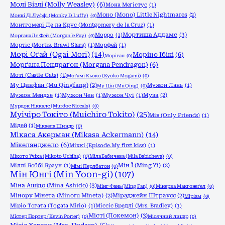
Молі Візлі (Molly Weasley)
(6)
Мона Меґістус
(1)
Моно (Mono) Little Nightmares
(2)
Монкі Ді Луффі (Monky D. Luffy)
(0)
Монтгомері Де ла Крус (Montgomery de la Cruz)
(1)
Мортиша Аддамс
(3)
Морро
(1)
Моргана Ле Фей (Morgan le Fay)
(0)
Мортіс (Mortis, Brawl Stars)
(1)
Морфей
(1)
Морі Оґай (Ogai Mori)
(14)
Моріно Ібікі
(6)
Моріган
(0)
Морґана Пендраґон (Morgana Pendragon)
(6)
Моті (Castle Cats)
(1)
Моґамі Кьоко (Kyoko Mogami)
(0)
Му Цинфан (Mu Qingfang)
(2)
Мужон Лань
(1)
Му Цін (Mu Qing)
(0)
Мужон Мендзе
(1)
Мужон Чен
(1)
Мужон Чуі
(1)
Муза
(2)
Мурдок Ніккалс (Murdoc Niccals)
(0)
Муічіро Токіто (Muichiro Tokito)
(25)
Мів (Only Friends)
(1)
Мідей
(1)
Мікаела Шиндо
(0)
Мікаса Акерман (Mikasa Ackermann)
(14)
Мікеланджело
(6)
Міккі (Episode.My first kiss)
(1)
Мікото Учіха (Mikoto Uchiha)
(0)
Міла Бабичева (Mila Babicheva)
(0)
Міллі Боббі Браун
(1)
Мін Ї (Ming Yi)
(2)
Мімі Перлбатон
(0)
Мін Юнгі (Min Yoon-gi)
(107)
Міна Ашідо (Mina Ashido)
(3)
Мінг Фань (Ming Fan)
(0)
Мінерва Макґонеґел
(0)
Мінору Мінета (Minoru Mineta)
(2)
Міраджейн Штраусс
(2)
Міріам
(0)
Міріо Тогата (Togata Mirio)
(1)
Міссіс Бредлі (Mrs. Bradley)
(1)
Місті (Покемон)
(3)
Містер Портер (Kevin Porter)
(0)
Місячний лицар
(0)