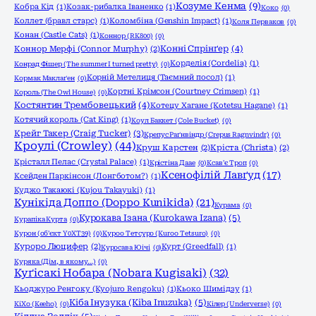
Козуме Кенма
(9)
Кобра Кід
(1)
Козак-рибалка Іваненко
(1)
Коко
(0)
Коллет (бравл старс)
(1)
Коломбіна (Genshin Impact)
(1)
Коля Перваков
(0)
Конан (Castle Cats)
(1)
Коннор (RK800)
(0)
Конні Спрінґер
(4)
Коннор Мерфі (Connor Murphy)
(2)
Корделія (Cordelia)
(1)
Конрад Фішер (The summer I turned pretty)
(0)
Корній Метелиця (Таємний посол)
(1)
Кормак Маклаґен
(0)
Кортні Крімсон (Courtney Crimsen)
(1)
Король (The Owl House)
(0)
Костянтин Трембовецький
(4)
Котецу Хагане (Kotetsu Hagane)
(1)
Котячий король (Cat King)
(1)
Коул Баккет (Cole Bucket)
(0)
Крейг Такер (Craig Tucker)
(3)
Крепус Раґнвіндр (Crepus Ragnvindr)
(0)
Кроулі (Crowley)
(44)
Круш Карстен
(2)
Кріста (Christa)
(2)
Крісталл Пелас (Crystal Palace)
(1)
Крістіна Даае
(0)
Ксав'є Троп
(0)
Ксенофілій Лавґуд
(17)
Ксейден Паркінсон (Лонгботом?)
(1)
Куджо Такаюкі (Kujou Takayuki)
(1)
Кунікіда Доппо (Doppo Kunikida)
(21)
Курама
(0)
Курокава Ізана (Kurokawa Izana)
(5)
Курапіка Курта
(0)
Курон (об'єкт Y0XT39)
(0)
Куроо Тетсуро (Kuroo Tetsuro)
(0)
Куроро Люцифер
(2)
Курт (Greedfall)
(1)
Куросава Юічі
(0)
Куряка (Дім, в якому…)
(0)
Куґісакі Нобара (Nobara Kugisaki)
(32)
Кьоджуро Ренгоку (Kyojuro Rengoku)
(1)
Кьоко Шимідзу
(1)
Кіба Інузука (Kiba Inuzuka)
(5)
КіХо (Keeho)
(0)
Кілер (Underverse)
(0)