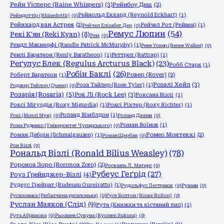
Рейн Уісперс (Raine Whispers)
(3)
Рейнбоу Деш
(2)
Рейнольд Еккард (Reynold Eckhart)
(1)
Рейндоттір (Rhinedottir)
(0)
Рейнхард ван Астрея
(2)
Рейчел Рот (Рейвен)
(1)
Рейчел Елізабет Дер
(0)
Ремус Люпин
(54)
Рекі К'ян (Reki Kyan)
(8)
Рем
(0)
Рендл Макмерфі (Randle Patrick McMurphy)
(1)
Рене Уокер (Renee Walker)
(0)
Ренлі Баратеон (Renly Baratheon)
(1)
Реттреп (Rattrap)
(1)
Реґулус Блек (Regulus Arcturus Black)
(23)
Робб Старк
(1)
Робін Баклі
(26)
Роберт Баратеон
(1)
Ровер (Rover)
(2)
Розалі Хейл
(3)
Роза Тайлер (Rose Tyler)
(1)
Роджер Тейлор (Queen)
(0)
Розарія (Rosaria)
(5)
Рок Лі (Rock Lee)
(3)
Роксана Візлі
(1)
Роксі Мігурдія (Roxy Migurdia)
(1)
Роксі Ріхтер (Roxy Richter)
(1)
Роланд Вімблдон
(1)
Рокі (Моллі Мун)
(0)
Роланд Дюпен
(0)
Роман Воїнов
(1)
Рома Руденко (Університет Чупарського)
(0)
Роман Дебрін (Schmalgauzen)
(1)
Ромео Монтеккі
(2)
Роман Щербан
(0)
Рон Візлі
(0)
Рональд Візлі (Ronald Bilius Weasley)
(78)
Ророноа Зоро (Roronoa Zoro)
(2)
Росвааль Л. Матерс
(0)
Рубеус Геґрід
(27)
Роуз Ґрейнджер-Візлі
(4)
Рудеус Грейрат (Rudeusu Gureiratto)
(1)
Рудольфус Лестранж
(0)
Рунаан
(0)
Русалонька (Рибалчина русалонька)
(0)
Русе Болтон (Roose Bolton)
(0)
Руслан Маяков (Слід)
(9)
Рута (Книжки та кістяний пил)
(1)
Рута Абрамова
(0)
Рьоомен Сукуна (Ryomen Sukuna)
(0)