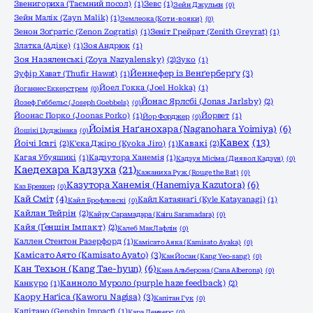
Звенигориха (Таємний посол)
(1)
Зевс
(1)
Зейн Джульєн
(0)
Зейн Малік (Zayn Malik)
(1)
Землеока (Коти-вояки)
(0)
Зенон Зоґратіс (Zenon Zogratis)
(1)
Зеніт Грейрат (Zenith Greyrat)
(1)
Златка (Адіке)
(1)
Зоя Андрюк
(1)
Зоя Назяленські (Zoya Nazyalensky)
(2)
Зуко
(1)
Йеннефер із Венґерберґу
(3)
Зуфір Хават (Thufir Hawat)
(1)
Йоел Гокка (Joel Hokka)
(1)
Йоганнес Еккерстрем
(0)
Йонас Ярлсбі (Jonas Jarlsby)
(2)
Йозеф Геббельс (Joseph Goebbels)
(0)
Йоонас Порко (Joonas Porko)
(1)
Йорвет
(1)
Йор Форджер
(0)
Йоімія Наґанохара (Naganohara Yoimiya)
(6)
Йошікі Цуджінака
(0)
Кавех
(13)
Йоічі Ісагі
(2)
К'єка Джіро (Kyoka Jiro)
(1)
Кавакі
(2)
Кагая Убуяшикі
(1)
Кадзутора Ханемія
(1)
Кадзуя Місіма (Диявол Кадзуя)
(0)
Каедехара Кадзуха
(21)
Кажаниха Руж (Rouge the Bat)
(0)
Казутора Ханемія (Hanemiya Kazutora)
(6)
Каз Бреккер
(0)
Кай Сміт
(4)
Кайл Катаянаґі (Kyle Katayanagi)
(1)
Кайл Брофловскі
(0)
Кайлан Тейрін
(2)
Кайру Сарамадара (Kairu Saramadara)
(0)
Кайя (Ґеншін Імпакт)
(2)
Калеб МакЛафлін
(0)
Каллен Стентон Разерфорд
(1)
Камісато Аяка (Kamisato Ayaka)
(0)
Камісато Аято (Kamisato Ayato)
(3)
Кан Йосан (Kang Yeo-sang)
(0)
Кан Техьон (Kang Tae-hyun)
(6)
Кана Альберона (Cana Alberona)
(0)
Канкуро
(1)
Канноло Муроло (purple haze feedback)
(2)
Каору Наґіса (Kaworu Nagisa)
(3)
Капітан Гук
(0)
Капітано (Genshin Impact)
(1)
Кара Денверс
(0)