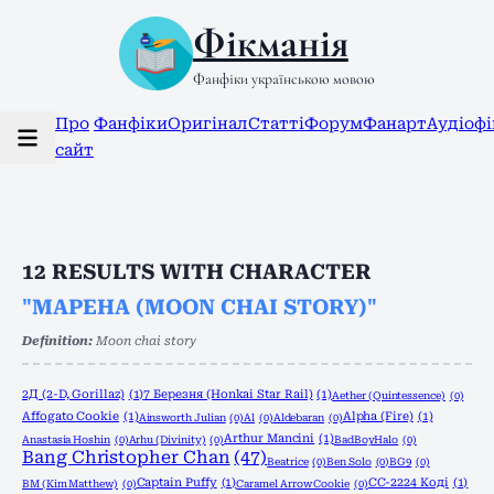
Фікманія
Фанфіки українською мовою
Про
Фанфіки
Оригінал
Статті
Форум
Фанарт
Аудіоф
сайт
12
RESULTS WITH CHARACTER
"МАРЕНА (MOON CHAI STORY)"
Definition:
Moon chai story
2Д (2-D, Gorillaz)
(1)
7 Березня (Honkai Star Rail)
(1)
Aether (Quintessence)
(0)
Affogato Cookie
(1)
Alpha (Fire)
(1)
Ainsworth Julian
(0)
Al
(0)
Aldebaran
(0)
Arthur Mancini
(1)
Anastasia Hoshin
(0)
Arhu (Divinity)
(0)
BadBoyHalo
(0)
Bang Christopher Chan
(47)
Beatrice
(0)
Ben Solo
(0)
BG9
(0)
Captain Puffy
(1)
CC-2224 Коді
(1)
BM (Kim Matthew)
(0)
Caramel Arrow Cookie
(0)