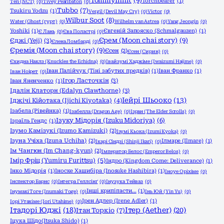
TommyInnit
(9)
Torchbearer
(1)
Ten (NCT)
(0)
Tivey Pearlbaton
(0)
Tubbo
(7)
Tsukiru Yodzu
(1)
Vergil (Devil May Cry)
(0)
Victor
(0)
Wilbur Soot
(8)
Water (Ghost (гурт)
(0)
Wilhelm van Astrea
(0)
Yang Jeongin
(0)
Yoshiki
(1)
Євгеній Запояско (Schmalgauzen)
(1)
Є Лань
(0)
Єва Поластрі
(0)
Єрем (Moon chai story)
(9)
Єджі (Yeji)
(3)
Єлена Ломбарді
(0)
Єремія (Moon chai story)
(9)
Єсен
(2)
Єсен (Сирин)
(0)
Єхидна Наклз (Knuckles the Echidna)
(0)
Івайзумі Хаджіме (Iwaizumi Hajime)
(0)
Іван Палійчук (Тіні забутих предків)
(1)
Іван Франко
(1)
Іван Ноірет
(0)
Ігор Ласточкін
(3)
Іван Яненченко
(1)
Ідалін Клаторн (Edalyn Clawthorne)
(3)
Іейрі Шьооко
(13)
Іджічі Кійотака (Ijichi Kiyotaka)
(4)
Ізабела (Рівейнка)
(1)
Ізабелла (Dragon Age)
(0)
Ізран (The Elder Scrolls)
(0)
Ізуку Мідорія (Izuku Midoriya)
(6)
Ізраїль Гендс
(1)
Ізумо Камізукі (Izumo Kamizuki)
(2)
Ізумі Кьока (Izumi Kyoka)
(0)
Ізуна Учіха (Izuna Uchiha)
(2)
Ілмаре (Ilmare)
(1)
Ікарі Сіндзі (Shinji Ikari)
(0)
Ім Чангюн (Im Chang-kyun)
(2)
Імператор Белос (Emperor Belos)
(0)
Імір Фріц (Yumiru Furittsu)
(5)
Індро (Kingdom Come: Deliverance)
(1)
Інко Мідорія
(1)
Іноске Хашибіра (Inosuke Hashibira)
(1)
Іноуе Оріхіме
(0)
Інспектор Барнс
(0)
Інтегра Геллсінґ
(0)
Інузука Тейваз
(0)
Інші крипіпасти...
(1)
Інумакі Тоге (Inumaki Toge)
(0)
Інь Юй (Yin Yu)
(0)
Ірен Адлер (Irene Adler)
(1)
Іорі Утахіме (Iori Utahime)
(0)
Ітадорі Юджі
(18)
Ітер (Aether)
(20)
Ітан Торкіо
(7)
Іцука Шідо(Itsuka Shido)
(1)