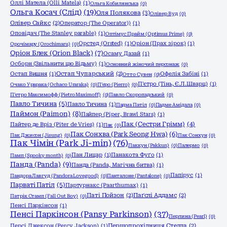
Оллі Матела (Olli Matela)
(1)
Ольга Кобилянська
(0)
Ольга Косач (Слід)
(19)
Оля Полякова
(3)
Олівер Вуд
(0)
Олівер Сайкс
(2)
Оператор (The Operator))
(1)
Оповідач (The Stanley parable)
(1)
Оптімус Прайм (Optimus Prime)
(0)
Орстед (Orsted)
(1)
Оріон (Прах зірок)
(1)
Орочімару (Orochimaru)
(0)
Оріон Блек (Orion Black)
(7)
Осаму Дазай
(1)
Осборн (Звільнити цю Відьму)
(1)
Основний жіночий персонаж
(0)
Остап Вишня
(1)
Остап Чупарський
(2)
Офелія Забіні
(1)
Отто Сувен
(0)
П'єтро (Тінь, Є.Л.Шварц)
(1)
Очако Урарака (Ochaco Uraraka)
(0)
П'єро (Pierro)
(0)
П'єтро Максимофф (Pietro Maximoff)
(0)
Павло Скоропадський
(0)
Павло Тичина
(5)
Павло Тичина
(1)
Падма Патіл
(0)
Падме Амідала
(0)
Паймон (Paimon)
(8)
Пайпер (Piper, Brawl Stars)
(1)
Пак (Сестри Грімм)
(4)
Пайтер де Вріз (Piter de Vries)
(1)
Пак
(0)
Пак Сонхва (Park Seong Hwa)
(6)
Пак Джисон (Jisung)
(0)
Пак Сонхун
(0)
Пак Чімін (Park Ji-min)
(76)
Паккун (Pakkun)
(0)
Палермо
(0)
Пан Лицар
(1)
Панакота Фуґо
(1)
Памп (Spooky month)
(0)
Панда (Panda)
(9)
Панда (Panda, Магічна битва)
(1)
Папірус
(1)
Пандора Лавгуд (Pandora Lovegood)
(0)
Панталоне (Pantalone)
(0)
Парваті Патіл
(5)
Партурнакс (Paarthurnax)
(1)
Паті Пойзон
(2)
Паґслі Аддамс
(2)
Патрік Стамп (Fall Out Boy)
(0)
Пенсі Паркінсон
(1)
Пенсі Паркінсон (Pansy Parkinson)
(37)
Перлина (Pearl)
(0)
Персі Джексон (Percy Jackson)
(1)
Першопрохідниця Стелла
(2)