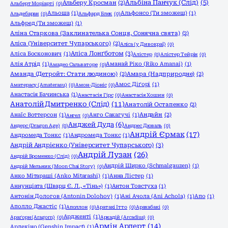
Альбіна Панчук (Слід)
(5)
Альберу Кросман
(2)
Альберт Моріарті
(0)
Альоша
(1)
Альфонсо (Ти зможеш)
(1)
Альдебаран
(0)
Альфард Блек
(0)
Альфред (Ти зможеш)
(1)
Аліна Старкова (Заклинателька Сонця, Сонячна свята)
(2)
Аліса (Університет Чупарського)
(2)
Аліса (у Дивокраї)
(0)
Аліса Лонґботом
(3)
Аліса Босконович
(1)
Алістер
(0)
Алістер Тейрін
(0)
Алія Атрід
(1)
Аманай Ріко (Riko Amanai)
(1)
Амадео Сальваторе
(0)
Аманда (Детройт: Стати людиною)
(2)
Амара (Надприродне)
(2)
Амос Діґорі
(1)
Аматерасу (Amaterasu)
(0)
Амон-Діоніс
(0)
Анастасія Бачинська
(1)
Анастасія Гірс
(0)
Анастасія Хошин
(0)
Анатолій Дмитренко (Слід)
(11)
Анатолій Остапенко
(2)
Анаїс Воттерсон
(1)
Анго Сакагучі
(1)
Андайн
(2)
Ангел
(0)
Анджей Дуда
(6)
Андерс (Dragon Age)
(0)
Андрес Дюваль
(0)
Андрій Єрмак
(17)
Андромеда Тонкс
(1)
Андромеда Тонкс
(1)
Андрій Андрієнко (Університет Чупарського)
(3)
Андрій Лузан
(26)
Андрій Броменко (Слід)
(0)
Андрій Ширко (Schmalgauzen)
(1)
Андрій Мельник (Moon Chai Story)
(0)
Анко Мітараші (Anko Mitarashi)
(1)
Анна Лістер
(1)
Аннунціата (Шварц Є. Л., «Тінь»)
(1)
Антон Товстуха
(1)
Антонін Дологов (Antonin Dolohov)
(1)
Ані Ачола (Ani Achola)
(1)
Апо
(1)
Аполло Джастіс
(1)
Аполлон
(0)
Аратакі Ітто
(0)
Арахабакі
(0)
Ардженті
(1)
Араґорн (Aragorn)
(0)
Аркадій (Arcadius)
(0)
Армін Арлерт
(14)
Арлекіно (Genshin Impact)
(1)