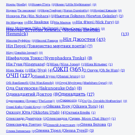
Ноель (Noelle)
(0)
Номер П'ять
(0)
Номи (Little Nightmares)
(0)
Норма (Ти зможеш)
(0)
Норн Грейрат (Norun Gureiratto)
(0)
Норіакі Какьоін
(0)
Ньютон Ґейзлер (Newton Geiszler)
(3)
Нохара Рін (Rin Nohara)
(2)
Нє Хвайсан
(2)
Нік Ф'юрі (Nick Fury)
(2)
Нє Міндзюе
(0)
Нік Маслов
(0)
Ніко Моіланен (Niko Moilanen)
(1)
Ніко Сасакі (Niko Sasaki)
(0)
Ніколас Естебан Хеммік (Nicholas Esteban
Hemmick)
(13)
Ніл Джостен
(43)
Ніколас Руффіло
(0)
Ніколаї Ланцов
(0)
Ніл Перрі (Товариство мертвих поетів)
(7)
Нілу (Genshin Impact)
(0)
Німфадора Тонкс (Nymphadora Tonks)
(8)
Нін Гуан (Ningguang)
(3)
Ніна (Nina Jones)
(1)
Ніна Вільямс
(1)
ОЖП
(365)
Нія (Nya)
(4)
Ніна Зенік
(1)
О Сехун (Oh Se Hun)
(2)
ОЧП
(127)
Обанай Ігуро (Obanai Iguro)
(1)
Обі-Ван Кенобі (Obi-Wan Kenobi)
(0)
Огурі Мусітаро (Mushitaro Oguri)
(0)
Ода Сакуноске (Sakunosuke Oda)
(8)
Одинадцять
(17)
Одинадцятий Доктор
(8)
Ожинозір
(1)
Одноразник (Лоракс (The Lorax))
(0)
Оз (Oz, Ozvaldo Hrafnavins)
(0)
Ойкава Тору (Oikawa Toru)
(4)
Озакі Койо (Ozaki Koyo)
(0)
Оккоцу Юта (Okkotsu Utah)
(4)
Октавія Блейк
(1)
Олександр Дмитрієв
(1)
Олександра (Сирин, Moon Chai Story)
(1)
Олена Бєлова
(3)
Олександра Гонтар
(2)
Олексій Арестович
(0)
Оленна Тірел (Olenna Tyrell)
(3)
Олена Зеленська
(0)