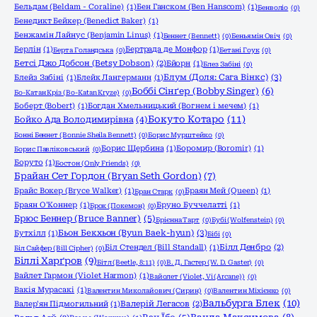
Бельдам (Beldam - Coraline)
(1)
Бен Ганском (Ben Hanscom)
(1)
Бенволіо
(0)
Бенедикт Бейкер (Benedict Baker)
(1)
Бенжамін Лайнус (Benjamin Linus)
(1)
Беннет (Bennett)
(0)
Беньямін Овіч
(0)
Берлін
(1)
Бертрада де Монфор
(1)
Берта Голандська
(0)
Бетані Гоук
(0)
Бетсі Джо Добсон (Betsy Dobson)
(2)
Бйорн
(1)
Блез Забіні
(0)
Блум (Доля: Сага Вінкс)
(3)
Блейз Забіні
(1)
Блейк Лангерманн
(1)
Боббі Сінґер (Bobby Singer)
(6)
Бо-Катан Кріз (Bo-Katan Kryze)
(0)
Боберт (Bobert)
(1)
Богдан Хмельницький (Вогнем і мечем)
(1)
Бокуто Котаро
(11)
Бойко Ада Володимирівна
(4)
Бонні Беннет (Bonnie Sheila Bennett)
(0)
Борис Мурштейко
(0)
Борис Щербина
(1)
Боромир (Boromir)
(1)
Борис Павліковський
(0)
Боруто
(1)
Бостон (Only Friends)
(0)
Брайан Сет Гордон (Bryan Seth Gordon)
(7)
Брайс Вокер (Bryce Walker)
(1)
Браян Мей (Queen)
(1)
Бран Старк
(0)
Браян О'Коннер
(1)
Бруно Буччелатті
(1)
Брок (Покемон)
(0)
Брюс Беннер (Bruce Banner)
(5)
Брієнна Тарт
(0)
Бубі (Wolfenstein)
(0)
Бьон Бекхьон (Byun Baek-hyun)
(3)
Бутхілл
(1)
Бібі
(0)
Біл Стендел (Bill Standall)
(1)
Білл Денбро
(2)
Біл Сайфер (Bill Cipher)
(0)
Біллі Харґров
(9)
Бітл (Beetle, 8:11)
(0)
В. Д. Гастер (W. D. Gaster)
(0)
Вайлет Гармон (Violet Harmon)
(1)
Вайолет (Violet, Vi (Arcane))
(0)
Вакія Мурасакі
(1)
Валентин Миколайович (Сирин)
(0)
Валентин Міхієнко
(0)
Вальбурга Блек
(10)
Валер'ян Підмогильний
(1)
Валерій Легасов
(2)