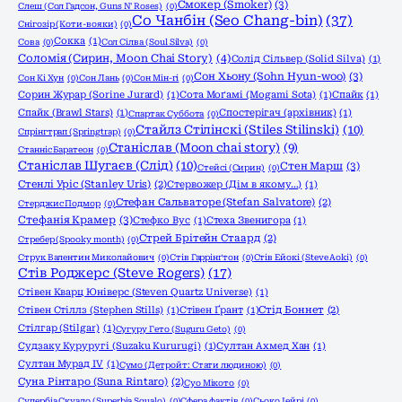
Смокер (Smoker)
(3)
Слеш (Сол Гадсон, Guns N' Roses)
(0)
Со Чанбін (Seo Chang-bin)
(37)
Снігозір (Коти-вояки)
(0)
Сокка
(1)
Сова
(0)
Сол Сілва (Soul Silva)
(0)
Соломія (Сирин, Moon Chai Story)
(4)
Солід Сільвер (Solid Silva)
(1)
Сон Хьону (Sohn Hyun-woo)
(3)
Сон Кі Хун
(0)
Сон Лань
(0)
Сон Мін-гі
(0)
Сорин Журар (Sorine Jurard)
(1)
Сота Моґамі (Mogami Sota)
(1)
Спайк
(1)
Спайк (Brawl Stars)
(1)
Спостерігач (архівник)
(1)
Спартак Суббота
(0)
Стайлз Стілінскі (Stiles Stilinski)
(10)
Спрінгтрап (Springtrap)
(0)
Станіслав (Moon chai story)
(9)
Станніс Баратеон
(0)
Станіслав Шугаєв (Слід)
(10)
Стен Марш
(3)
Стейсі (Сирин)
(0)
Стенлі Уріс (Stanley Uris)
(2)
Стервожер (Дім в якому…)
(1)
Стефан Сальваторе (Stefan Salvatore)
(2)
Стерджис Подмор
(0)
Стефанія Крамер
(3)
Стефко Вус
(1)
Стеха Звенигора
(1)
Стрей Брітейн Стаард
(2)
Стребер (Spooky month)
(0)
Струк Валентин Миколайович
(0)
Стів Гаррінґтон
(0)
Стів Ейокі (Steve Aoki)
(0)
Стів Роджерс (Steve Rogers)
(17)
Стівен Кварц Юніверс (Steven Quartz Universe)
(1)
Стівен Стіллз (Stephen Stills)
(1)
Стівен Ґрант
(1)
Стід Боннет
(2)
Стілгар (Stilgar)
(1)
Сугуру Гето (Suguru Geto)
(0)
Судзаку Куруругі (Suzaku Kururugi)
(1)
Султан Ахмед Хан
(1)
Султан Мурад IV
(1)
Сумо (Детройт: Стати людиною)
(0)
Суна Рінтаро (Suna Rintaro)
(2)
Суо Мікото
(0)
Супербіа Скуало (Superbia Squalo)
(0)
Сфера фактів
(0)
Сьоко Іейрі
(0)