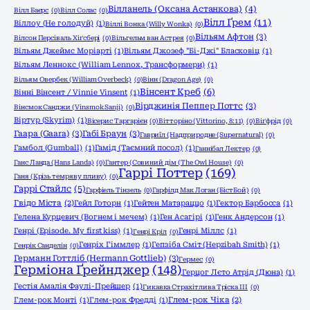
Вілланель (Оксана Астанкова)
(4)
Вілл Баєрс
(0)
Вілл Солас
(0)
Вілл Ґрем
(11)
Віллоу (Не голодуй)
(1)
Віллі Вонка (Willy Wonka)
(0)
Вільям Афтон
(3)
Вілсон Персіваль Хіґсбері
(0)
Вільгельм ван Астрея
(0)
Вільям Джеймс Моріарті
(1)
Вільям Джозеф "Бі-Джі" Бласковіц
(1)
Вільям Леннокс (William Lennox, Трансформери)
(1)
Вільям Овербек (William Overbeck)
(0)
Вінн (Dragon Age)
(0)
Вінсент Креб
(6)
Вінні Вінсент / Vinnie Vinsent
(1)
Вірджинія Пеппер Поттс
(3)
Вінсмок Санджи (Vinsmok Sanji)
(0)
Віртур (Skyrim)
(1)
Вісерис Таргарієн
(0)
Вітторіно (Vittorino, 8:11)
(0)
Віґфрід
(0)
Гаара (Gaara)
(3)
Габі Браун
(3)
Гавриїл (Надприродне (Supernatural)
(0)
Гамбол (Gumball)
(1)
Гамід (Таємний посол)
(1)
Ганнібал Лектер
(0)
Ганс Ланда (Hans Landa)
(0)
Гантер (Совиний дім (The Owl House)
(0)
Гаррі Поттер
(169)
Ганя (Крізь темряву пливу)
(0)
Гаррі Стайлс
(5)
Гарфіель Тінзель
(0)
Гарфілд Мак Логан (БістБой)
(0)
Гвідо Міста
(2)
Гейл Готорн
(1)
Гейтен Матараццо
(1)
Гектор Барбосса
(1)
Гелена Курцевич (Вогнем і мечем)
(1)
Ген Асагірі
(1)
Генк Андерсон
(1)
Генрі (Episode. My first kiss)
(1)
Генрі Міллс
(1)
Генрі Кріл
(0)
Генріх Гіммлер
(1)
Гепзіба Сміт (Hepzibah Smith)
(1)
Генрік Санделін
(0)
Германн Готтліб (Hermann Gottlieb)
(3)
Гермес
(0)
Герміона Ґрейнджер
(148)
Герцог Лєто Атрід (Дюна)
(1)
Гестія Амалія Фаулі-Прейшер
(1)
Гикавка Страхітлива Тріска ІІІ
(0)
Глем-рок Монті
(1)
Глем-рок Фредді
(1)
Глем-рок Чіка
(2)