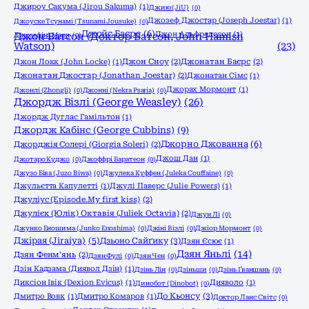
Джироу Сакума (Jirou Sakuma)
(1)
Джию (JiU)
(0)
Джозеф Джостар (Joseph Joestar)
(1)
Джоyске Тсунамі (Tsunami Jousuke)
(0)
Джойс Баєрс
(6)
Джон Альфредссон
(1)
Джозефіна Марч
Джон Ватсон (Доктор Ватсон, John Hamish
(0)
Watson)
(23)
Джон Локк (John Locke)
(1)
Джон Сноу
(2)
Джонатан Баєрс
(2)
Джонатан Джостар (Jonathan Joestar)
(2)
Джонатан Сімс
(1)
Джорах Мормонт
(1)
Джонлі (Zhongli)
(0)
Джонні (Nekra Psaria)
(0)
Джордж Візлі (George Weasley)
(26)
Джордж Дуглас Гамільтон
(1)
Джордж Кабінс (George Cubbins)
(9)
Джорно Джованна
(6)
Джорджія Солері (Giorgia Soleri)
(2)
Джош Дан
(1)
Джотаро Куджо
(0)
Джоффрі Баратеон
(0)
Джузо Біва (Juzo Biwa)
(0)
Джулека Куффен (Juleka Couffaine)
(0)
Джульєтта Капулетті
(1)
Джулі Паверс (Julie Powers)
(1)
Джуліус (Episode.My first kiss)
(2)
Джулієк (Юлік) Октавія (Juliek Octavia)
(2)
Джун Лі
(0)
Джунко Еношима (Junko Enoshima)
(0)
Джіні Візлі
(0)
Джіор Мормонт
(0)
Джірая (Jiraiya)
(5)
Дзьоно Сайґику
(3)
Дзян Єсює
(1)
Дзян Яньлі
(14)
Дзян Фенм'янь
(2)
Дзян Фулі
(0)
Дзян Чен
(0)
Дзін Кадзама (Диявол Дзін)
(1)
Дзінь Лін
(0)
Дзіньши
(0)
Дзінь Ґваншань
(0)
Диксіон Івік (Dexion Evicus)
(1)
Дияволо
(1)
Динобот (Dinobot)
(0)
До Кьонсу
(3)
Дмитро Вовк
(1)
Дмитро Комаров
(1)
Доктор Ланс Світс
(0)