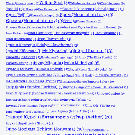
Wilbur Soot
(8)
Water (Ghost (гурт)
(0)
Wilhelm van Astrea
(0)
Yang Jeongin
(0)
Yoshiki
(1)
Євгеній Запояско (Schmalgauzen)
(1)
Є Лань
(0)
Єва Поластрі
(0)
Єрем (Moon chai story)
(9)
Єджі (Yeji)
(3)
Єлена Ломбарді
(0)
Єремія (Moon chai story)
(9)
Єсен
(2)
Єсен (Сирин)
(0)
Єхидна Наклз (Knuckles the Echidna)
(0)
Івайзумі Хаджіме (Iwaizumi Hajime)
(0)
Іван Палійчук (Тіні забутих предків)
(1)
Іван Франко
(1)
Іван Ноірет
(0)
Ігор Ласточкін
(3)
Іван Яненченко
(1)
Ідалін Клаторн (Edalyn Clawthorne)
(3)
Іейрі Шьооко
(13)
Іджічі Кійотака (Ijichi Kiyotaka)
(4)
Ізабела (Рівейнка)
(1)
Ізабелла (Dragon Age)
(0)
Ізран (The Elder Scrolls)
(0)
Ізуку Мідорія (Izuku Midoriya)
(6)
Ізраїль Гендс
(1)
Ізумо Камізукі (Izumo Kamizuki)
(2)
Ізумі Кьока (Izumi Kyoka)
(0)
Ізуна Учіха (Izuna Uchiha)
(2)
Ілмаре (Ilmare)
(1)
Ікарі Сіндзі (Shinji Ikari)
(0)
Ім Чангюн (Im Chang-kyun)
(2)
Імператор Белос (Emperor Belos)
(0)
Імір Фріц (Yumiru Furittsu)
(5)
Індро (Kingdom Come: Deliverance)
(1)
Інко Мідорія
(1)
Іноске Хашибіра (Inosuke Hashibira)
(1)
Іноуе Оріхіме
(0)
Інспектор Барнс
(0)
Інтегра Геллсінґ
(0)
Інузука Тейваз
(0)
Інші крипіпасти...
(1)
Інумакі Тоге (Inumaki Toge)
(0)
Інь Юй (Yin Yu)
(0)
Ірен Адлер (Irene Adler)
(1)
Іорі Утахіме (Iori Utahime)
(0)
Ітадорі Юджі
(18)
Ітер (Aether)
(20)
Ітан Торкіо
(7)
Іцука Шідо(Itsuka Shido)
(1)
Ічіро Моріяма (Ichirou Moriyama)
(10)
Ічіґо Куросакі
(0)