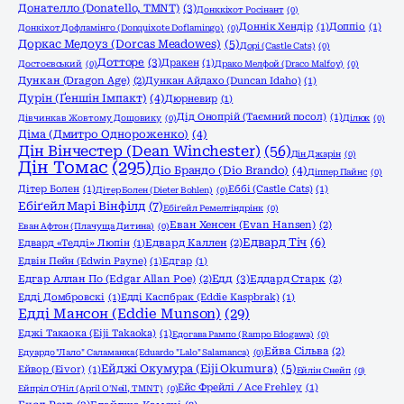
Донателло (Donatello, TMNT)
(3)
Донккіхот Росінант
(0)
Доннік Хендір
(1)
Доппіо
(1)
Донкіхот Дофламінго (Donquixote Doflamingo)
(0)
Доркас Медоуз (Dorcas Meadowes)
(5)
Дорі (Castle Cats)
(0)
Дотторе
(3)
Дракен
(1)
Достоєвський
(0)
Драко Мелфой (Draco Malfoy)
(0)
Дункан (Dragon Age)
(2)
Дункан Айдахо (Duncan Idaho)
(1)
Дурін (Ґеншін Імпакт)
(4)
Дюрневир
(1)
Дід Онопрій (Таємний посол)
(1)
Дівчинка в Жовтому Дощовику
(0)
Ділюк
(0)
Діма (Дмитро Однороженко)
(4)
Дін Вінчестер (Dean Winchester)
(56)
Дін Джарін
(0)
Дін Томас
(295)
Діо Брандо (Dio Brando)
(4)
Діппер Пайнс
(0)
Дітер Болен
(1)
Еббі (Castle Cats)
(1)
Дітер Болен (Dieter Bohlen)
(0)
Ебіґейл Марі Вінфілд
(7)
Ебіґейл Ремелтіндрінк
(0)
Еван Хенсен (Evan Hansen)
(2)
Еван Афтон (Плачуща Дитина)
(0)
Едвард Тіч
(6)
Едвард «Тедді» Люпін
(1)
Едвард Каллен
(2)
Едвін Пейн (Edwin Payne)
(1)
Едгар
(1)
Едд
(3)
Едгар Аллан По (Edgar Allan Poe)
(2)
Еддард Старк
(2)
Едді Домбровскі
(1)
Едді Каспбрак (Eddie Kaspbrak)
(1)
Едді Мансон (Eddie Munson)
(29)
Еджі Такаока (Eiji Takaoka)
(1)
Едогава Рампо (Rampo Edogawa)
(0)
Ейва Сільва
(2)
Едуардо "Лало" Саламанка (Eduardo "Lalo" Salamanca)
(0)
Ейджі Окумура (Eiji Okumura)
(5)
Ейвор (Eivor)
(1)
Ейлін Снейп
(0)
Ейс Фрейлі / Ace Frehley
(1)
Ейпріл О'Ніл (April O'Neil, TMNT)
(0)