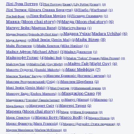
Лілі Луна Поттер
(3)
Лілі Поттер (Еванс) (Lily Potter (Evans))
(0)
Лілі Теслюк (Шпага Славка Беркути)
(2)
Лімбо (Warframe)
(1)
Лінн Фабіан Меріар
(2)
Лісандр Скамандр
(1)
Лін Бей Фонг
(0)
Мавка (Moon chai story)
(9)
Магда (Moon chai story)
(6)
Магнус Бейн (Magnus Bane)
(3)
Магістр Варка
(1)
Мадара Учіха (Madara Uchiha)
(6)
Мадам Бронте (Episode.My first kiss)
(0)
Майк Вілер
(8)
Май Зенін (Zenin Mai)
(2)
Мадж Андерсі
(0)
Майк Йогансен
(1)
Майк Хенлон (Mike Hanlon)
(1)
Майкл Афтон (Michael Afton)
(3)
Майкл Джексон
(1)
Майкрофт Голмс
(4)
Майкі Вей
(1)
Майлз "Тейлз" Правер (Miles Prower)
(0)
Майто Ґай (Might Guy)
(4)
Майстер Чен
(0)
Майто Ґай (Guy Might)
(0)
Макс Мейфілд
(7)
Макото Судзукі (Suzuki Makoto)
(1)
Максим Кривоніс (Вогнем і мечем)
(1)
Максим "Kapkan" Басуда
(0)
Максим Розумовський (Слід)
(1)
Максим Щербина
(2)
Макі Зенін (Zenin Maki)
(1)
Мал Оретцев
(0)
Маленький принц
(0)
Манджіро Сано
(9)
Мамору Ендо (Endou Mamoru)
(1)
Манус (Manus)
(1)
Маомао
(1)
Мандрівник (Traveler) Ґеншін Імпакт
(0)
Маргарет Сміт
(1)
Маргері Тирел
(2)
Мара Барроу
(0)
Марена (Moon chai story)
(6)
Марк
(0)
Марк Куцевалов
(0)
Марко Ботт (Marco Bodt)
(4)
Марк Спектор
(1)
Маркос Новоа
(0)
Маркс Франсуа (Marx Francois)
(1)
Маркус (Детройт: Стати людиною)
(0)
Марлен Маккіннон (Marlene McKinnon)
(0)