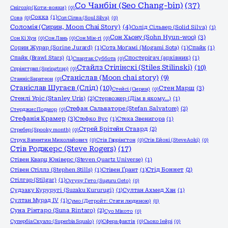
Со Чанбін (Seo Chang-bin)
(37)
Снігозір (Коти-вояки)
(0)
Сокка
(1)
Сова
(0)
Сол Сілва (Soul Silva)
(0)
Соломія (Сирин, Moon Chai Story)
(4)
Солід Сільвер (Solid Silva)
(1)
Сон Хьону (Sohn Hyun-woo)
(3)
Сон Кі Хун
(0)
Сон Лань
(0)
Сон Мін-гі
(0)
Сорин Журар (Sorine Jurard)
(1)
Сота Моґамі (Mogami Sota)
(1)
Спайк
(1)
Спайк (Brawl Stars)
(1)
Спостерігач (архівник)
(1)
Спартак Суббота
(0)
Стайлз Стілінскі (Stiles Stilinski)
(10)
Спрінгтрап (Springtrap)
(0)
Станіслав (Moon chai story)
(9)
Станніс Баратеон
(0)
Станіслав Шугаєв (Слід)
(10)
Стен Марш
(3)
Стейсі (Сирин)
(0)
Стенлі Уріс (Stanley Uris)
(2)
Стервожер (Дім в якому…)
(1)
Стефан Сальваторе (Stefan Salvatore)
(2)
Стерджис Подмор
(0)
Стефанія Крамер
(3)
Стефко Вус
(1)
Стеха Звенигора
(1)
Стрей Брітейн Стаард
(2)
Стребер (Spooky month)
(0)
Струк Валентин Миколайович
(0)
Стів Гаррінґтон
(0)
Стів Ейокі (Steve Aoki)
(0)
Стів Роджерс (Steve Rogers)
(17)
Стівен Кварц Юніверс (Steven Quartz Universe)
(1)
Стівен Стіллз (Stephen Stills)
(1)
Стівен Ґрант
(1)
Стід Боннет
(2)
Стілгар (Stilgar)
(1)
Сугуру Гето (Suguru Geto)
(0)
Судзаку Куруругі (Suzaku Kururugi)
(1)
Султан Ахмед Хан
(1)
Султан Мурад IV
(1)
Сумо (Детройт: Стати людиною)
(0)
Суна Рінтаро (Suna Rintaro)
(2)
Суо Мікото
(0)
Супербіа Скуало (Superbia Squalo)
(0)
Сфера фактів
(0)
Сьоко Іейрі
(0)