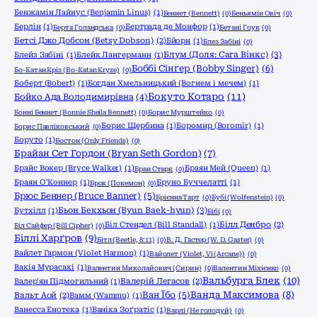
Бенжамін Лайнус (Benjamin Linus)
(1)
Беннет (Bennett)
(0)
Беньямін Овіч
(0)
Берлін
(1)
Бертрада де Монфор
(1)
Берта Голандська
(0)
Бетані Гоук
(0)
Бетсі Джо Добсон (Betsy Dobson)
(2)
Бйорн
(1)
Блез Забіні
(0)
Блум (Доля: Сага Вінкс)
(3)
Блейз Забіні
(1)
Блейк Лангерманн
(1)
Боббі Сінґер (Bobby Singer)
(6)
Бо-Катан Кріз (Bo-Katan Kryze)
(0)
Боберт (Bobert)
(1)
Богдан Хмельницький (Вогнем і мечем)
(1)
Бокуто Котаро
(11)
Бойко Ада Володимирівна
(4)
Бонні Беннет (Bonnie Sheila Bennett)
(0)
Борис Мурштейко
(0)
Борис Щербина
(1)
Боромир (Boromir)
(1)
Борис Павліковський
(0)
Боруто
(1)
Бостон (Only Friends)
(0)
Брайан Сет Гордон (Bryan Seth Gordon)
(7)
Брайс Вокер (Bryce Walker)
(1)
Браян Мей (Queen)
(1)
Бран Старк
(0)
Браян О'Коннер
(1)
Бруно Буччелатті
(1)
Брок (Покемон)
(0)
Брюс Беннер (Bruce Banner)
(5)
Брієнна Тарт
(0)
Бубі (Wolfenstein)
(0)
Бьон Бекхьон (Byun Baek-hyun)
(3)
Бутхілл
(1)
Бібі
(0)
Біл Стендел (Bill Standall)
(1)
Білл Денбро
(2)
Біл Сайфер (Bill Cipher)
(0)
Біллі Харґров
(9)
Бітл (Beetle, 8:11)
(0)
В. Д. Гастер (W. D. Gaster)
(0)
Вайлет Гармон (Violet Harmon)
(1)
Вайолет (Violet, Vi (Arcane))
(0)
Вакія Мурасакі
(1)
Валентин Миколайович (Сирин)
(0)
Валентин Міхієнко
(0)
Вальбурга Блек
(10)
Валер'ян Підмогильний
(1)
Валерій Легасов
(2)
Ванда Максимова
(8)
Ван Їбо
(5)
Вальт Аой
(2)
Вамм (Wammu)
(1)
Ванесса Енотека
(1)
Ваніка Зоґратіс
(1)
Варлі (Не голодуй)
(0)