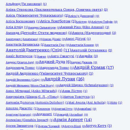
Альфред (Ти зможеш)
(1)
Аліна Старкова (Заклинателька Сонця, Сонячна свята)
(2)
Аліса (Університет Чупарського)
(2)
Аліса (у Дивокраї)
(0)
Аліса Лонґботом
(3)
Аліса Босконович
(1)
Алістер
(0)
Алістер Тейрін
(0)
Алія Атрід
(1)
Аманай Ріко (Riko Amanai)
(1)
Амадео Сальваторе
(0)
Аманда (Детройт: Стати людиною)
(2)
Амара (Надприродне)
(2)
Амос Діґорі
(1)
Аматерасу (Amaterasu)
(0)
Амон-Діоніс
(0)
Анастасія Бачинська
(1)
Анастасія Гірс
(0)
Анастасія Хошин
(0)
Анатолій Дмитренко (Слід)
(11)
Анатолій Остапенко
(2)
Анаїс Воттерсон
(1)
Анго Сакагучі
(1)
Андайн
(2)
Ангел
(0)
Анджей Дуда
(6)
Андерс (Dragon Age)
(0)
Андрес Дюваль
(0)
Андрій Єрмак
(17)
Андромеда Тонкс
(1)
Андромеда Тонкс
(1)
Андрій Андрієнко (Університет Чупарського)
(3)
Андрій Лузан
(26)
Андрій Броменко (Слід)
(0)
Андрій Ширко (Schmalgauzen)
(1)
Андрій Мельник (Moon Chai Story)
(0)
Анко Мітараші (Anko Mitarashi)
(1)
Анна Лістер
(1)
Аннунціата (Шварц Є. Л., «Тінь»)
(1)
Антон Товстуха
(1)
Антонін Дологов (Antonin Dolohov)
(1)
Ані Ачола (Ani Achola)
(1)
Апо
(1)
Аполло Джастіс
(1)
Аполлон
(0)
Аратакі Ітто
(0)
Арахабакі
(0)
Ардженті
(1)
Араґорн (Aragorn)
(0)
Аркадій (Arcadius)
(0)
Армін Арлерт
(14)
Арлекіно (Genshin Impact)
(1)
Артур Кетч
(3)
Арсен Звенигора
(1)
Артем Чорний
(0)
Артур Візлі
(0)