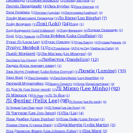
Леонардо
(5)
Леоне Аббаккіо
(2)
Леонід Багіров
(1)
Леоріо Парадінайт
(4)
Лесь Курбас
(2)
Леся Нікітюк
(0)
Леся Українка
(1)
Леґолас (Legolas)
(0)
Листолапка (Leafpool)
(0)
Ло Бінхе (Luo Binghe)
(7)
Ллойд Монгомері Гармадон
(1)
Локі (Loki)
(24)
Лойд Форджер
(1)
Лорд
(1)
Лоркан Скамандр
(1)
Лорд Волдеморт (Lord Voldemort)
(0)
Лорд Фарквард
(0)
Лука Куффен (Luka Couffaine)
(5)
Лорі
(1)
Лу Чаньсін
(0)
Лукас Лі (Lucas Lee)
(1)
Лукас Сінклер
(1)
Луна Лавґуд
(0)
Лусіана Дюваль
(0)
Луціус Мелфой
(13)
Луї Томлінсон
(0)
Луї де Сад (Vanitas no Carte)
(0)
Льюїс Моріарті
(5)
Лю Мін'янь (Liu Mingyan)
(2)
Любисток (Dandelion)
(12)
Лю Цінге (Liu Qingge)
(0)
Людвік (Крізь темряву пливу)
(1)
Люмін (Lumine)
(33)
Люк Нотус Грейрат (Luke Notos Greyrat)
(1)
Люсі Візлі
(1)
Люсі Карлайл
(0)
Люсі Хартфелія (Lucy Heartfilia)
(0)
Лютецій Мурштейко
(2)
Люціус Сприґґс
(0)
Лєра (Перші ластівки)
(0)
Лі Мінхо (Lee Minho)
(92)
Лі Дон Ук (Lee Dong-wook)
(1)
Лі Мінхьок
(4)
Лі Те Йон
(1)
Лі Ранг
(0)
Лі Фелікс (Felix Lee)
(98)
Лі Хосок (Lee Ho-seok)
(0)
Лі Черьон (Lee Chae-yeon)
(0)
Лі Чеюн (Lee Jae Yoon)
(0)
Лі Чжухон (Lee Joo-heon)
(5)
Ліа (Lia)
(4)
Ліам Данбар (Liam Dunbar)
(2)
Ліам Пейн (Liam Payne)
(1)
Лідія Мартін (Lydia Martin)
(5)
Ліанна Старк (Lyanna Stark)
(1)
Ліза Мінчі
(3)
Ліза Джонсон-Фішер (Lisa Johnson-Fisher)
(1)