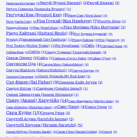
Рюсуй (Ryusui Nanami)
(2)
Рюсуй Нанамі
(2)
Рюноске Акутаґава
(0)
Рюуго Сомеока (Someoka Ryuugo)
(1)
Рюґуджі Кен (Ryuguji Ken)
(8)
Рівер Сонг (River Song)
(0)
Різа Гоукай (Riza Hawkeye)
(7)
Різотто Неро
(1)
Ріглі (Castle Cats)
(0)
Ріко Моріяма (Riko Moriyama)
(3)
Рікардо Велкін
(0)
Ріко (Brawl Stars)
(0)
Ріндо Хайтані (Haitani Rindo)
(8)
Річ ( Родина Аддамсів)
(0)
Річард (Дивовижний Світ Гамбола)
(1)
Річард Пейпен
(0)
Річі (Дасквуд)
(0)
Сабо
(4)
Річі Тозієр (Richie Tozier)
(1)
Ріє Куребаяші
(1)
Сабріна Грімм
(0)
Сабіто
(1)
Сабіна Врен
(0)
Саваду Тсунаєші (Tsunayoshi Sawada)
(0)
Саваж Опресс
(2)
Сайго
(1)
Саймон «Гоуст» Райлі
(0)
Сайно (Cyno)
(0)
Сакуноске Ода
(4)
Сакура Мато (Sakura Matou)
(0)
Сакура Нішіхорі (Sakura Nishihori)
(1)
Сакура Харуно
(0)
Саллі (Episode.My first kiss)
(1)
Салазар Слизерин
(0)
Сал фішер (Sal Fisher)
(9)
Самаела Кайт Ар'рін
(2)
Сандор Кліган
(1)
Сандроне (Genshin Impact)
(1)
Санемі Шиназугава (Sanemi Shinazuga)
(1)
Санзу (Акаші) Харучійо
(14)
Сано Манджиро (Manjiro Sano)
(0)
Санс (Sans)
(4)
Санса Старк
(1)
Сано Шінічіро (Shinichiro Sano)
(0)
Сара Кудзе
(15)
Сарада Учіха
(2)
Сарутобі Асума (Sarutobi Asuma)
(3)
Сарутобі Хірузен (Hiruzen Sarutobi)
(5)
Сасакі Нобуко (Nobuko Sasaki)
(0)
Саске Учіха (Sasuke Uchiha)
(0)
Сасорі
(0)