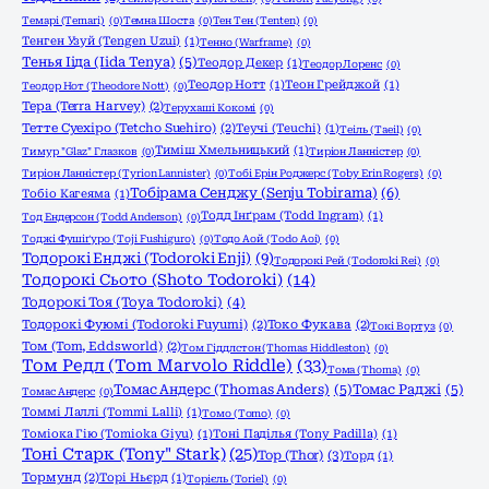
Темарі (Temari)
(0)
Темна Шоста
(0)
Тен Тен (Tenten)
(0)
Тенген Узуй (Tengen Uzui)
(1)
Тенно (Warframe)
(0)
Тенья Ііда (Iida Tenya)
(5)
Теодор Декер
(1)
Теодор Лоренс
(0)
Теодор Нотт
(1)
Теон Грейджой
(1)
Теодор Нот (Theodore Nott)
(0)
Тера (Terra Harvey)
(2)
Терухаші Кокомі
(0)
Тетте Суехіро (Tetcho Suehiro)
(2)
Теучі (Teuchi)
(1)
Теіль (Taeil)
(0)
Тиміш Хмельницький
(1)
Тимур "Glaz" Глазков
(0)
Тиріон Ланністер
(0)
Тиріон Ланністер (Tyrion Lannister)
(0)
Тобі Ерін Роджерс (Toby Erin Rogers)
(0)
Тобірама Сенджу (Senju Tobirama)
(6)
Тобіо Кагеяма
(1)
Тодд Інґрам (Todd Ingram)
(1)
Тод Ендерсон (Todd Anderson)
(0)
Тоджі Фушіґуро (Toji Fushiguro)
(0)
Тодо Аой (Todo Aoi)
(0)
Тодорокі Енджі (Todoroki Enji)
(9)
Тодорокі Рей (Todoroki Rei)
(0)
Тодорокі Сьото (Shoto Todoroki)
(14)
Тодорокі Тоя (Toya Todoroki)
(4)
Тодорокі Фуюмі (Todoroki Fuyumi)
(2)
Токо Фукава
(2)
Токі Вортуз
(0)
Том (Tom, Eddsworld)
(2)
Том Гіддлстон (Thomas Hiddleston)
(0)
Том Редл (Tom Marvolo Riddle)
(33)
Тома (Thoma)
(0)
Томас Андерс (Thomas Anders)
(5)
Томас Раджі
(5)
Томас Андерс
(0)
Томмі Лаллі (Tommi Lalli)
(1)
Томо (Tomo)
(0)
Томіока Гію (Tomioka Giyu)
(1)
Тоні Паділья (Tony Padilla)
(1)
Тоні Старк (Tony" Stark)
(25)
Тор (Thor)
(3)
Торд
(1)
Тормунд
(2)
Торі Ньєрд
(1)
Торієль (Toriel)
(0)