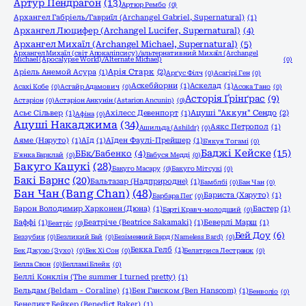
Артур Пендрагон
(13)
Артюр Рембо
(0)
Архангел Габріель/Гавриїл (Archangel Gabriel, Supernatural)
(1)
Архангел Люцифер (Archangel Lucifer, Supernatural)
(4)
Архангел Михаїл (Archangel Michael, Supernatural)
(5)
Архангел Михаїл (світ Апокаліпсису)/альтернативний Михаїл (Archangel
Michael (Apocalypse World)/Alternate Michael)
(0)
Аріель Анемой Асура
(1)
Арія Старк
(2)
Арґус Філч
(0)
Асагірі Ген
(0)
Аскебйорни
(1)
Аскелад
(1)
Асахі Кобе
(0)
Асгайр Адамович
(0)
Асока Тано
(0)
Асторія Ґрінґрас
(9)
Астаріон
(0)
Астаріон Анкунін (Astarion Ancunin)
(0)
Асьє Сільвер
(1)
Ахілесс Девенпорт
(1)
Ацуші "Аккун" Сендо
(2)
Афіна
(0)
Ацуші Накаджима
(34)
Аякс Петропол
(1)
Ашильда (Ashildr)
(0)
Аяме (Наруто)
(1)
Аїд
(1)
Аїден Фаулі-Прейшер
(1)
Б'якуя Тогамі
(0)
Баджі Кейске
(15)
ББк/Бабенко
(4)
Б'янка Барклай
(0)
Бабуся Медді
(0)
Бакуго Кацукі
(28)
Бакуго Масару
(0)
Бакуго Мітсукі
(0)
Бакі Барнс
(20)
Бальтазар (Надприродне)
(1)
Бамблбі
(0)
Бан Чан
(0)
Бан Чан (Bang Chan)
(48)
Бариста (Харуто)
(1)
Барбара Пеґ
(0)
Барон Володимир Харконен (Дюна)
(1)
Бастер
(1)
Барті Кравч-молодший
(0)
Баффі
(1)
Беатріче (Beatrice Sakamaki)
(1)
Беверлі Марш
(1)
Беатріс
(0)
Бей Доу
(6)
Беззубик
(0)
Безликий Бай
(0)
Безіменний Бард (Nameless Bard)
(0)
Бекка Гелб
(1)
Бек Джухо (Зухо)
(0)
Бек Хі Сон
(0)
Белатриса Лестранж
(0)
Белла Свон
(0)
Белламі Блейк
(0)
Беллі Конклін (The summer I turned pretty)
(1)
Бельдам (Beldam - Coraline)
(1)
Бен Ганском (Ben Hanscom)
(1)
Бенволіо
(0)
Бенедикт Бейкер (Benedict Baker)
(1)