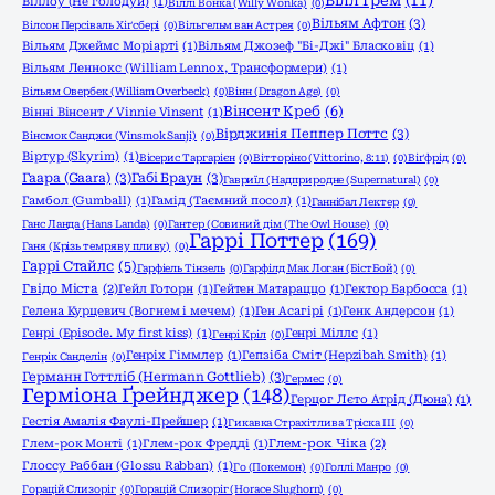
Вілл Ґрем
(11)
Віллоу (Не голодуй)
(1)
Віллі Вонка (Willy Wonka)
(0)
Вільям Афтон
(3)
Вілсон Персіваль Хіґсбері
(0)
Вільгельм ван Астрея
(0)
Вільям Джеймс Моріарті
(1)
Вільям Джозеф "Бі-Джі" Бласковіц
(1)
Вільям Леннокс (William Lennox, Трансформери)
(1)
Вільям Овербек (William Overbeck)
(0)
Вінн (Dragon Age)
(0)
Вінсент Креб
(6)
Вінні Вінсент / Vinnie Vinsent
(1)
Вірджинія Пеппер Поттс
(3)
Вінсмок Санджи (Vinsmok Sanji)
(0)
Віртур (Skyrim)
(1)
Вісерис Таргарієн
(0)
Вітторіно (Vittorino, 8:11)
(0)
Віґфрід
(0)
Гаара (Gaara)
(3)
Габі Браун
(3)
Гавриїл (Надприродне (Supernatural)
(0)
Гамбол (Gumball)
(1)
Гамід (Таємний посол)
(1)
Ганнібал Лектер
(0)
Ганс Ланда (Hans Landa)
(0)
Гантер (Совиний дім (The Owl House)
(0)
Гаррі Поттер
(169)
Ганя (Крізь темряву пливу)
(0)
Гаррі Стайлс
(5)
Гарфіель Тінзель
(0)
Гарфілд Мак Логан (БістБой)
(0)
Гвідо Міста
(2)
Гейл Готорн
(1)
Гейтен Матараццо
(1)
Гектор Барбосса
(1)
Гелена Курцевич (Вогнем і мечем)
(1)
Ген Асагірі
(1)
Генк Андерсон
(1)
Генрі (Episode. My first kiss)
(1)
Генрі Міллс
(1)
Генрі Кріл
(0)
Генріх Гіммлер
(1)
Гепзіба Сміт (Hepzibah Smith)
(1)
Генрік Санделін
(0)
Германн Готтліб (Hermann Gottlieb)
(3)
Гермес
(0)
Герміона Ґрейнджер
(148)
Герцог Лєто Атрід (Дюна)
(1)
Гестія Амалія Фаулі-Прейшер
(1)
Гикавка Страхітлива Тріска ІІІ
(0)
Глем-рок Монті
(1)
Глем-рок Фредді
(1)
Глем-рок Чіка
(2)
Глоссу Раббан (Glossu Rabban)
(1)
Го (Покемон)
(0)
Голлі Манро
(0)
Горацій Слизоріг
(0)
Горацій Слизоріг (Horace Slughorn)
(0)