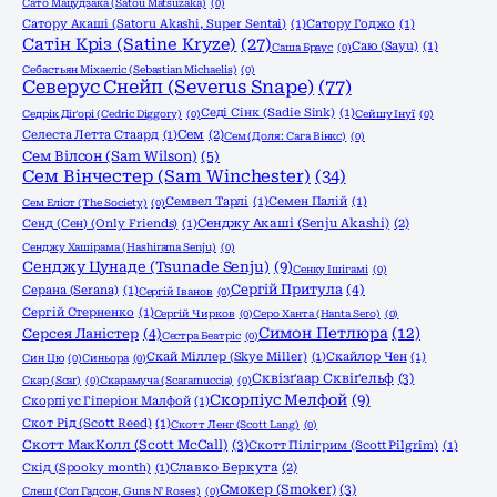
Сато Мацудзака (Satou Matsuzaka)
(0)
Сатору Акаші (Satoru Akashi, Super Sentai)
(1)
Сатору Годжо
(1)
Сатін Кріз (Satine Kryze)
(27)
Саю (Sayu)
(1)
Саша Браус
(0)
Себастьян Міхаеліс (Sebastian Michaelis)
(0)
Северус Снейп (Severus Snape)
(77)
Седі Сінк (Sadie Sink)
(1)
Седрік Діґорі (Cedric Diggory)
(0)
Сейшу Інуї
(0)
Селеста Летта Стаард
(1)
Сем
(2)
Сем (Доля: Сага Вінкс)
(0)
Сем Вілсон (Sam Wilson)
(5)
Сем Вінчестер (Sam Winchester)
(34)
Семвел Тарлі
(1)
Семен Палій
(1)
Сем Еліот (The Society)
(0)
Сенд (Сен) (Only Friends)
(1)
Сенджу Акаші (Senju Akashi)
(2)
Сенджу Хашірама (Hashirama Senju)
(0)
Сенджу Цунаде (Tsunade Senju)
(9)
Сенку Ішігамі
(0)
Сергій Притула
(4)
Серана (Serana)
(1)
Сергій Іванов
(0)
Сергій Стерненко
(1)
Сергій Чирков
(0)
Серо Ханта (Hanta Sero)
(0)
Симон Петлюра
(12)
Серсея Ланістер
(4)
Сестра Беатріс
(0)
Скай Міллер (Skye Miller)
(1)
Скайлор Чен
(1)
Син Цю
(0)
Синьора
(0)
Сквізґаар Сквіґельф
(3)
Скар (Scar)
(0)
Скарамуча (Scaramuccia)
(0)
Скорпіус Мелфой
(9)
Скорпіус Гіперіон Малфой
(1)
Скот Рід (Scott Reed)
(1)
Скотт Ленг (Scott Lang)
(0)
Скотт МакКолл (Scott McCall)
(3)
Скотт Пілігрим (Scott Pilgrim)
(1)
Скід (Spooky month)
(1)
Славко Беркута
(2)
Смокер (Smoker)
(3)
Слеш (Сол Гадсон, Guns N' Roses)
(0)