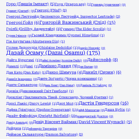
Горо (Ґеншін Імпакт)
(5)
Гоук (Dragon age)
(1)
Гравець (гравчиня)
(0)
Грегорі (FNaF)
(2)
Гранат (Garnet)
(0)
Грегорі Лестрейд (Інспектор Лестрейд, Inspector Lestrade)
(2)
Григорій Важинський (Слід)
(15)
Грегорі Ґойл
(6)
Грілбі (Grillby, Андертейл)
(2)
Гунмар (The Elder Scrolls)
(1)
Гьомей Хімеджима (Gyomei Himejima)
(1)
Гурен Ічіносе
(0)
Гін Акутаґава (Akutagawa Gin)
(1)
Гіслен Дедорудія (Ghislaine Dedoldia)
(1)
Дааріо Нахаріс
(0)
Дазай Осаму (Dazai Osamu)
(175)
Дайнслейф
(8)
Дайго Курогамі
(1)
Дайкі Аоміне (Aomine Daiki)
(0)
Даміано Давид
(9)
Дамелі
(1)
Дамі
(1)
Дан Балан
(0)
Даниїл (Сирин)
(6)
Данзо Шимура
(4)
Дан Като (Dan Katо)
(1)
Данте Зоґратіс (Чорна конюшина)
(1)
Даниїл Іващенко
(0)
Данте Сальваторе
(1)
Дань Хенг (Dan Heng)
(0)
Даніель Лі Уайлдс
(0)
Дарвін (Дивовижний Світ Гамбола)
(1)
Дарклінг (Заклинатель Тіней, Олександр, Чорний Єретик)
(1)
Дастін Гендерсон
(16)
Дарсі Льюіс (Darcy Lewis)
(1)
Дарт Мол
(1)
Дафна Ґрінґрасс (Daphne Greengrass)
(1)
Даша Кубік
(1)
Дафф Маккаган
(0)
Двайт Фейрфілд (Dwight Fairfield)
(2)
Дванадцятий Доктор
(0)
Девід Вінсент Ваймак (David Vincent Wymack)
(5)
Девід Амальді
(0)
Дейдара
(1)
Дейенеріс Таргарієн
(0)
Деймон Сальваторе (Damon Salvatore)
(2)