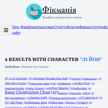
Фікманія
Фанфіки українською мовою
Про
Фанфіки
Оригінал
Статті
Форум
Фанарт
Аудіоф
сайт
4
RESULTS WITH CHARACTER
"ЛІ ЙОН"
Definition:
Легенда про Куміхо
2Д (2-D, Gorillaz)
(1)
7 Березня (Honkai Star Rail)
(1)
Aether (Quintessence)
(0)
Affogato Cookie
(1)
Alpha (Fire)
(1)
Ainsworth Julian
(0)
Al
(0)
Aldebaran
(0)
Arthur Mancini
(1)
Anastasia Hoshin
(0)
Arhu (Divinity)
(0)
BadBoyHalo
(0)
Bang Christopher Chan
(47)
Beatrice
(0)
Ben Solo
(0)
BG9
(0)
Captain Puffy
(1)
CC-2224 Коді
(1)
BM (Kim Matthew)
(0)
Caramel Arrow Cookie
(0)
CC-7567 Рекс
(2)
Chidouin Sara
(2)
Choi San
(2)
Cirus
(1)
Clancy
(1)
Cumulus
(1)
Dante (Devil May Cry)
(1)
Crusch Karsten
(0)
Dewdrop
(0)