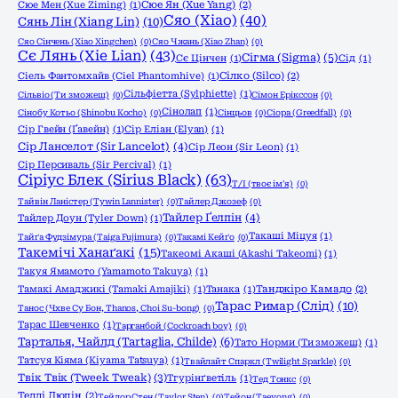
Сюе Мен (Xue Ziming)
(1)
Сюе Ян (Xue Yang)
(2)
Сяо (Xiao)
(40)
Сянь Лін (Xiang Lin)
(10)
Сяо Сінчень (Xiao Xingchen)
(0)
Сяо Чжань (Xiao Zhan)
(0)
Сє Лянь (Xie Lian)
(43)
Сігма (Sigma)
(5)
Сє Цінчен
(1)
Сід
(1)
Сіель Фантомхайв (Ciel Phantomhive)
(1)
Сілко (Silco)
(2)
Сільфіетта (Sylphiette)
(1)
Сільвіо (Ти зможеш)
(0)
Сімон Ерікссон
(0)
Сінолап
(1)
Сінобу Котьо (Shinobu Kocho)
(0)
Сінцьов
(0)
Сіора (Greedfall)
(0)
Сір Гвейн (Ґавейн)
(1)
Сір Еліан (Elyan)
(1)
Сір Ланселот (Sir Lancelot)
(4)
Сір Леон (Sir Leon)
(1)
Сір Персиваль (Sir Percival)
(1)
Сіріус Блек (Sirius Black)
(63)
Т/І (твоє ім'я)
(0)
Тайвін Ланістер (Tywin Lannister)
(0)
Тайлер Джозеф
(0)
Тайлер Ґелпін
(4)
Тайлер Доун (Tyler Down)
(1)
Такаші Міцуя
(1)
Тайґа Фудзімура (Taiga Fujimura)
(0)
Такамі Кейґо
(0)
Такемічі Ханаґакі
(15)
Такеомі Акаші (Akashi Takeomi)
(1)
Такуя Ямамото (Yamamoto Takuya)
(1)
Тамакі Амаджикі (Tamaki Amajiki)
(1)
Танака
(1)
Танджіро Камадо
(2)
Тарас Римар (Слід)
(10)
Танос (Чхве Су Бон, Thanos, Choi Su-bong)
(0)
Тарас Шевченко
(1)
Тарганбой (Cockroach boy)
(0)
Тарталья, Чайлд (Tartaglia, Childe)
(6)
Тато Норми (Ти зможеш)
(1)
Татсуя Кіяма (Kiyama Tatsuya)
(1)
Твайлайт Спаркл (Twilight Sparkle)
(0)
Твік Твік (Tweek Tweak)
(3)
Тгурінґветіль
(1)
Тед Тонкс
(0)
Тедді Люпін
(2)
Тейлор Стен (Taylor Sten)
(0)
Тейон (Taeyong)
(0)