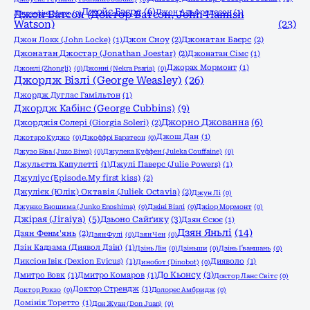
Джойс Баєрс
(6)
Джон Альфредссон
(1)
Джозефіна Марч
Джон Ватсон (Доктор Ватсон, John Hamish
(0)
Watson)
(23)
Джон Локк (John Locke)
(1)
Джон Сноу
(2)
Джонатан Баєрс
(2)
Джонатан Джостар (Jonathan Joestar)
(2)
Джонатан Сімс
(1)
Джорах Мормонт
(1)
Джонлі (Zhongli)
(0)
Джонні (Nekra Psaria)
(0)
Джордж Візлі (George Weasley)
(26)
Джордж Дуглас Гамільтон
(1)
Джордж Кабінс (George Cubbins)
(9)
Джорно Джованна
(6)
Джорджія Солері (Giorgia Soleri)
(2)
Джош Дан
(1)
Джотаро Куджо
(0)
Джоффрі Баратеон
(0)
Джузо Біва (Juzo Biwa)
(0)
Джулека Куффен (Juleka Couffaine)
(0)
Джульєтта Капулетті
(1)
Джулі Паверс (Julie Powers)
(1)
Джуліус (Episode.My first kiss)
(2)
Джулієк (Юлік) Октавія (Juliek Octavia)
(2)
Джун Лі
(0)
Джунко Еношима (Junko Enoshima)
(0)
Джіні Візлі
(0)
Джіор Мормонт
(0)
Джірая (Jiraiya)
(5)
Дзьоно Сайґику
(3)
Дзян Єсює
(1)
Дзян Яньлі
(14)
Дзян Фенм'янь
(2)
Дзян Фулі
(0)
Дзян Чен
(0)
Дзін Кадзама (Диявол Дзін)
(1)
Дзінь Лін
(0)
Дзіньши
(0)
Дзінь Ґваншань
(0)
Диксіон Івік (Dexion Evicus)
(1)
Дияволо
(1)
Динобот (Dinobot)
(0)
До Кьонсу
(3)
Дмитро Вовк
(1)
Дмитро Комаров
(1)
Доктор Ланс Світс
(0)
Доктор Стрендж
(1)
Доктор Рокзо
(0)
Долорес Амбридж
(0)
Домінік Торетто
(1)
Дон Жуан (Don Juan)
(0)