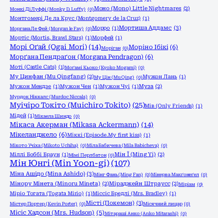
Моно (Mono) Little Nightmares
(2)
Монкі Ді Луффі (Monky D. Luffy)
(0)
Монтгомері Де ла Крус (Montgomery de la Cruz)
(1)
Мортиша Аддамс
(3)
Морро
(1)
Моргана Ле Фей (Morgan le Fay)
(0)
Мортіс (Mortis, Brawl Stars)
(1)
Морфей
(1)
Морі Оґай (Ogai Mori)
(14)
Моріно Ібікі
(6)
Моріган
(0)
Морґана Пендраґон (Morgana Pendragon)
(6)
Моті (Castle Cats)
(1)
Моґамі Кьоко (Kyoko Mogami)
(0)
Му Цинфан (Mu Qingfang)
(2)
Мужон Лань
(1)
Му Цін (Mu Qing)
(0)
Мужон Мендзе
(1)
Мужон Чен
(1)
Мужон Чуі
(1)
Муза
(2)
Мурдок Ніккалс (Murdoc Niccals)
(0)
Муічіро Токіто (Muichiro Tokito)
(25)
Мів (Only Friends)
(1)
Мідей
(1)
Мікаела Шиндо
(0)
Мікаса Акерман (Mikasa Ackermann)
(14)
Мікеланджело
(6)
Міккі (Episode.My first kiss)
(1)
Мікото Учіха (Mikoto Uchiha)
(0)
Міла Бабичева (Mila Babicheva)
(0)
Міллі Боббі Браун
(1)
Мін Ї (Ming Yi)
(2)
Мімі Перлбатон
(0)
Мін Юнгі (Min Yoon-gi)
(107)
Міна Ашідо (Mina Ashido)
(3)
Мінг Фань (Ming Fan)
(0)
Мінерва Макґонеґел
(0)
Мінору Мінета (Minoru Mineta)
(2)
Міраджейн Штраусс
(2)
Міріам
(0)
Міріо Тогата (Togata Mirio)
(1)
Міссіс Бредлі (Mrs. Bradley)
(1)
Місті (Покемон)
(3)
Містер Портер (Kevin Porter)
(0)
Місячний лицар
(0)
Місіс Хадсон (Mrs. Hudson)
(5)
Мітараші Анко (Anko Mitarashi)
(0)