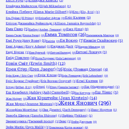
Ексл Роуз
(3)
Елайджа Камскі
(2)
Елайджа Майклсон (Elijah Mikaelson)
(1)
Елейна Ґілберт (Elena Marie Gilbert)
(2)
Ело (Elo, 8:11)
(1)
Еліс Каллен
(2)
Ель Прімо (El Primo)
(0)
Елізабет Афтон
(0)
Елісон Джамайка Рейнольдс (Allison Jamaica Reynolds)
(1)
Ема Сано
(5)
Емз (Emz)
(2)
Ембер (Amber, Ґеншин)
(0)
Емма Томпсон
(26)
Емма Свон (Emma Swan)
(0)
Емманюель Макрон
(0)
Ен Вокер
(7)
Емі Роуз (Amy Rose)
(3)
Енакін Скайвокер
(5)
Емілія
(0)
Енві Адамс (Envy Adams)
(1)
Енджел Даст
(2)
Ендрю Міньярд
(0)
Ентоні Локвуд
(3)
Енді Бірсак
(1)
Енн Бунчой
(0)
Ентоні Балерді
(0)
Енід Сінклер
(4)
Еола Лоуренс (Eula Lawrence)
(0)
Ервін Сміт (Erwin Smith)
(12)
Ерен Єґер (Eren Jaeger)
(16)
Ерік (Привид Опери)
(4)
Ерік Клозе
(2)
Ерік Карр / Eric Carr
(0)
Ерік Леншерр (Erik Lehnsherr)
(0)
Еріс Бореас Грейрат (Eris Boreas Greyrat)
(1)
Есмі Каллен
(2)
Етарі
(1)
Еш (Надприродне)
(1)
Естер (Esther, 8:11)
(0)
Етер (Ґеншін Імпакт)
(0)
Еш Кембелл (Ashley (Ash) Campbell)
(3)
Еш Лінкс
(5)
Еш Кетчум
(0)
Жан Кірштейн (Jean Kirstein)
(14)
Жак Ноірет
(0)
Женя Янович
(296)
Жан Моро (Jeanne Moreau)
(3)
Жозефіна Монтільє
(1)
Зак Демпсі (Zach Dempsey)
(1)
Закс Нортон
(1)
Заноба Широн (Zanoba Shirone)
(1)
Зафіна (Tekken)
(1)
Звенигориха (Таємний посол)
(1)
Зевс
(1)
Зейн Джульєн
(0)
Зейн Малік (Zayn Malik)
(1)
Землеока (Коти-вояки)
(0)