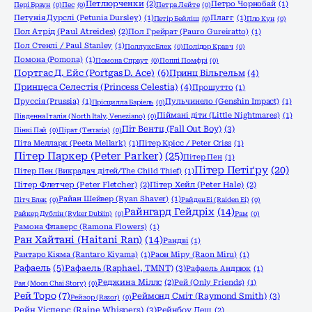
Петлюрченки
(2)
Петро Чорнобай
(1)
Пері Браун
(0)
Пес
(0)
Петра Лейте
(0)
Петунія Дурслі (Petunia Dursley)
(1)
Плагг
(1)
Петір Бейліш
(0)
Пло Кун
(0)
Пол Атрід (Paul Atreides)
(2)
Пол Грейрат (Pauro Gureiratto)
(1)
Пол Стенлі / Paul Stanley
(1)
Поллукс Блек
(0)
Полідор Кравч
(0)
Помона (Pomona)
(1)
Помона Спраут
(0)
Поппі Помфрі
(0)
Портгас Д. Ейс (Portgas D. Ace)
(6)
Принц Вільгельм
(4)
Принцеса Селестія (Princess Celestia)
(4)
Прошутто
(1)
Пруссія (Prussia)
(1)
Пульчинело (Genshin Impact)
(1)
Прісцилла Баріель
(0)
Піймані діти (Little Nightmares)
(1)
Південна Італія (North Italy, Veneziano)
(0)
Піт Вентц (Fall Out Boy)
(3)
Пінкі Пай
(0)
Пірат (Terraria)
(0)
Піта Мелларк (Peeta Mellark)
(1)
Пітер Крісс / Peter Criss
(1)
Пітер Паркер (Peter Parker)
(25)
Пітер Пен
(1)
Пітер Петіґру
(20)
Пітер Пен (Викрадач дітей/The Child Thief)
(1)
Пітер Флетчер (Peter Fletcher)
(2)
Пітер Хейл (Peter Hale)
(2)
Райан Шейвер (Ryan Shaver)
(1)
Пітч Блек
(0)
Райден Еі (Raiden Ei)
(0)
Райнгард Гейдріх
(14)
Райкер Дублін (Ryker Dublin)
(0)
Рам
(0)
Рамона Флаверс (Ramona Flowers)
(1)
Ран Хайтані (Haitani Ran)
(14)
Рандві
(1)
Рантаро Кіяма (Rantaro Kiyama)
(1)
Раон Міру (Raon Miru)
(1)
Рафаель
(5)
Рафаель (Raphael, TMNT)
(3)
Рафаель Андрюк
(1)
Реджина Міллс
(2)
Рей (Only Friends)
(1)
Рая (Moon Chai Story)
(0)
Рей Торо
(7)
Реймонд Сміт (Raymond Smith)
(3)
Рейзор (Razor)
(0)
Рейн Уісперс (Raine Whispers)
(3)
Рейнбоу Деш
(2)