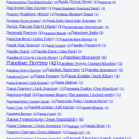
Делфі Діґорі (Редл)
(1)
Дексион Івік (The Elder Scrolls)
(0)
Деметра
(0)
Ден Купер (Dan Cooper)
(1)
Денкі Камінарі (Kaminari Denki)
(0)
Деніел Драйберг (Філін)
(1)
Дервіш-Мехмед Паша
(1)
Деревко (Коти-вояки)
(0)
Дерек Хейл (Derek Hale, Вовченя)
(0)
Деріл Діксон (Daryl Dixon)
(3)
Десептикони (Decepticons)
(0)
Десятий Доктор
(2)
Джаспер Хейл
(2)
Джаспер Фахей
(0)
Джастін Фолі (Justin Foley)
(1)
Джастін Фінч-Флечлі
(0)
Джей (Пак Чонсон)
(1)
Джейк (Дасквуд)
(1)
Джей Уолкер
(0)
Джейк Локлі
(1)
Джейк Парк (Jake Park)
(1)
Джеймс Моріарті
(6)
Джейкоб Стоун (Jacob Stone)
(1)
Джеймс Поттер
(42)
Джеймс Роудс (James Rhodes)
(3)
Джеймі Ланістер
(3)
Джейн Аркенсоу
(2)
Джеймс Сіріус Поттер
(0)
Джек Гочнер
(3)
Джек Кляйн (Jack Kline)
(4)
Джейсон Тодд
(0)
Джек Найрас
(1)
Джек Краузер (Jack Krauser)
(0)
Джек Спарроу (Jack Sparrow)
(1)
Джемма Стайлс (One direction)
(1)
Джерард Вей
(2)
Джеремая Фішер (The summer I turned pretty)
(1)
Джессіка Девіс (Jessica Davis)
(1)
Джеремі Нокс (Jeremy Knox)
(0)
Джефф Аткінс (Jeff Atkins)
(1)
Джет Стар
(0)
Джефф Вбивця
(0)
Джеффрі Фаулер
(0)
Джим Гопер
(0)
Джин Гуннхільдр (Jean Gunnhildr)
(6)
Джин Сіммонс / Gene Simmons
(1)
Джині Візлі
(1)
Джинкс
(0)
Джироу Сакума (Jirou Sakuma)
(1)
Джию (JiU)
(0)
Джозеф Джостар (Joseph Joestar)
(1)
Джоyске Тсунамі (Tsunami Jousuke)
(0)