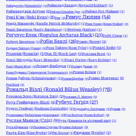
Рейнольд Еккард (Reynold Eckhart)
(1)
Рейндоттір (Rhinedottir)
(0)
Рейнхард ван Астрея
(2)
Рейчел Рот (Рейвен)
(1)
Рейчел Елізабет Дер
(0)
Ремус Люпин
(54)
Рекі К'ян (Reki Kyan)
(8)
Рем
(0)
Рендл Макмерфі (Randle Patrick McMurphy)
(1)
Рене Уокер (Renee Walker)
(0)
Ренлі Баратеон (Renly Baratheon)
(1)
Реттреп (Rattrap)
(1)
Реґулус Блек (Regulus Arcturus Black)
(23)
Робб Старк
(1)
Робін Баклі
(26)
Роберт Баратеон
(1)
Ровер (Rover)
(2)
Розалі Хейл
(3)
Роза Тайлер (Rose Tyler)
(1)
Роджер Тейлор (Queen)
(0)
Розарія (Rosaria)
(5)
Рок Лі (Rock Lee)
(3)
Роксана Візлі
(1)
Роксі Мігурдія (Roxy Migurdia)
(1)
Роксі Ріхтер (Roxy Richter)
(1)
Роланд Вімблдон
(1)
Рокі (Моллі Мун)
(0)
Роланд Дюпен
(0)
Роман Воїнов
(1)
Рома Руденко (Університет Чупарського)
(0)
Роман Дебрін (Schmalgauzen)
(1)
Ромео Монтеккі
(2)
Роман Щербан
(0)
Рон Візлі
(0)
Рональд Візлі (Ronald Bilius Weasley)
(78)
Ророноа Зоро (Roronoa Zoro)
(2)
Росвааль Л. Матерс
(0)
Рубеус Геґрід
(27)
Роуз Ґрейнджер-Візлі
(4)
Рудеус Грейрат (Rudeusu Gureiratto)
(1)
Рудольфус Лестранж
(0)
Рунаан
(0)
Русалонька (Рибалчина русалонька)
(0)
Русе Болтон (Roose Bolton)
(0)
Руслан Маяков (Слід)
(9)
Рута (Книжки та кістяний пил)
(1)
Рута Абрамова
(0)
Рьоомен Сукуна (Ryomen Sukuna)
(0)
Рюджин (Ryujin)
(3)
Рьота Кісе (Kise Ryota)
(2)
Рю Хосон
(1)