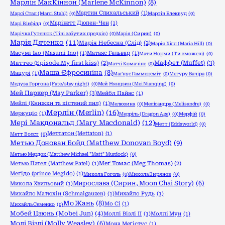
Марлін МакКіннон (Marlene McKinnon)
(8)
Мартин Спихальський
(1)
Марсі Стал (Marci Stahl)
(0)
Мартін Блеквуд
(0)
Марінетт Дюпен-Чен
(1)
Марі Вінфілд
(0)
Марічка Гутенюк (Тіні забутих предків)
(0)
Марія (Сирин)
(0)
Марія Дяченко
(11)
Марія Небесна (Слід)
(2)
Марія Хілл (Maria Hill)
(0)
Масумі Іно (Masumi Ino)
(1)
Матаяс Гельвар
(1)
Мати Норми (Ти зможеш)
(0)
Маффет (Muffet)
(3)
Маттео (Episode.My first kiss)
(2)
Матчі Комачіне
(0)
Маша Єфросиніна
(8)
Мацурі
(1)
Маґнус Гаммерсміт
(0)
Мегуру Бачіра
(0)
Медуза Горгона (Fate/stay night)
(0)
Мей Нянцзин (Mei Nianqing)
(0)
Мей Паркер (May Parker)
(3)
Мейбл Пайнс
(1)
Мейлі (Книжки та кістяний пил)
(1)
Мелюзина
(0)
Мелісандра (Melisandre)
(0)
Мерлін (Merlin)
(16)
Меркуціо
(1)
Мерріль (Dragon Age)
(0)
Мерфій
(0)
Мері Макдональд (Mary Macdonald)
(12)
Метт (Eddsworld)
(0)
Меттатон (Mettaton)
(1)
Метт Волст
(0)
Метью Донован Бойд (Matthew Donovan Boyd)
(9)
Метью Мердок (Matthew Michael "Matt" Murdock)
(0)
Метью Пател (Matthew Patel)
(1)
Меґ Томас (Meg Thomas)
(2)
Меґідо (prince Megido)
(1)
Микола Гоголь
(0)
Микола Зирянов
(0)
Мирослава (Сирин, Moon Chai Story)
(6)
Микола Хвильовий
(1)
Михайло Матюхін (Schmalgauzen)
(1)
Михайло Рудь
(1)
Мо Жань
(8)
Мо Сі
(1)
Михайль Семенко
(0)
Мобей Цзюнь (Mobei Jun)
(4)
Моллі Візлі ІІ
(1)
Моллі Мун
(1)
Молі Візлі (Molly Weasley)
(6)
Мона Меґістус
(1)