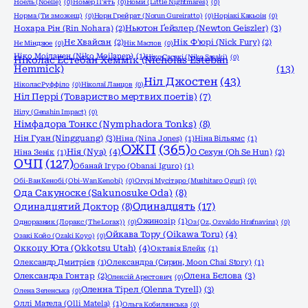
Ноель (Noelle)
(0)
Номер П'ять
(0)
Номи (Little Nightmares)
(0)
Норма (Ти зможеш)
(0)
Норн Грейрат (Norun Gureiratto)
(0)
Норіакі Какьоін
(0)
Ньютон Ґейзлер (Newton Geiszler)
(3)
Нохара Рін (Rin Nohara)
(2)
Нє Хвайсан
(2)
Нік Ф'юрі (Nick Fury)
(2)
Нє Міндзюе
(0)
Нік Маслов
(0)
Ніко Моіланен (Niko Moilanen)
(1)
Ніко Сасакі (Niko Sasaki)
(0)
Ніколас Естебан Хеммік (Nicholas Esteban
Hemmick)
(13)
Ніл Джостен
(43)
Ніколас Руффіло
(0)
Ніколаї Ланцов
(0)
Ніл Перрі (Товариство мертвих поетів)
(7)
Нілу (Genshin Impact)
(0)
Німфадора Тонкс (Nymphadora Tonks)
(8)
Нін Гуан (Ningguang)
(3)
Ніна (Nina Jones)
(1)
Ніна Вільямс
(1)
ОЖП
(365)
Нія (Nya)
(4)
Ніна Зенік
(1)
О Сехун (Oh Se Hun)
(2)
ОЧП
(127)
Обанай Ігуро (Obanai Iguro)
(1)
Обі-Ван Кенобі (Obi-Wan Kenobi)
(0)
Огурі Мусітаро (Mushitaro Oguri)
(0)
Ода Сакуноске (Sakunosuke Oda)
(8)
Одинадцять
(17)
Одинадцятий Доктор
(8)
Ожинозір
(1)
Одноразник (Лоракс (The Lorax))
(0)
Оз (Oz, Ozvaldo Hrafnavins)
(0)
Ойкава Тору (Oikawa Toru)
(4)
Озакі Койо (Ozaki Koyo)
(0)
Оккоцу Юта (Okkotsu Utah)
(4)
Октавія Блейк
(1)
Олександр Дмитрієв
(1)
Олександра (Сирин, Moon Chai Story)
(1)
Олена Бєлова
(3)
Олександра Гонтар
(2)
Олексій Арестович
(0)
Оленна Тірел (Olenna Tyrell)
(3)
Олена Зеленська
(0)
Оллі Матела (Olli Matela)
(1)
Ольга Кобилянська
(0)