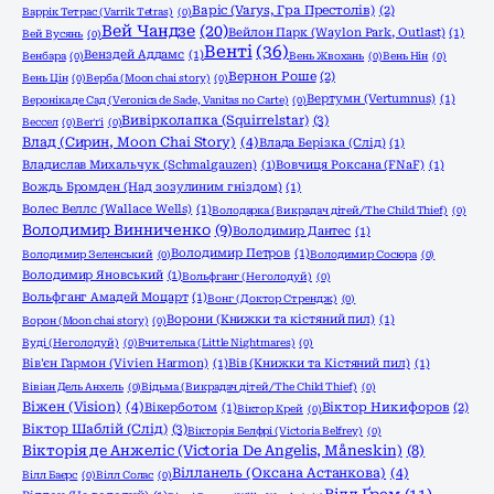
Варіс (Varys, Гра Престолів)
(2)
Варрік Тетрас (Varrik Tetras)
(0)
Вей Чандзе
(20)
Вейлон Парк (Waylon Park, Outlast)
(1)
Вей Вусянь
(0)
Венті
(36)
Венздей Аддамс
(1)
Венбара
(0)
Вень Жвохань
(0)
Вень Нін
(0)
Вернон Роше
(2)
Вень Цін
(0)
Верба (Moon chai story)
(0)
Вертумн (Vertumnus)
(1)
Вероніка де Сад (Veronica de Sade, Vanitas no Carte)
(0)
Вивірколапка (Squirrelstar)
(3)
Вессел
(0)
Веґґі
(0)
Влад (Сирин, Moon Chai Story)
(4)
Влада Берізка (Слід)
(1)
Владислав Михальчук (Schmalgauzen)
(1)
Вовчиця Роксана (FNaF)
(1)
Вождь Бромден (Над зозулиним гніздом)
(1)
Волес Веллс (Wallace Wells)
(1)
Володарка (Викрадач дітей/The Child Thief)
(0)
Володимир Винниченко
(9)
Володимир Дантес
(1)
Володимир Петров
(1)
Володимир Зеленський
(0)
Володимир Сосюра
(0)
Володимир Яновський
(1)
Вольфганг (Не голодуй)
(0)
Вольфганг Амадей Моцарт
(1)
Вонг (Доктор Стрендж)
(0)
Ворони (Книжки та кістяний пил)
(1)
Ворон (Moon chai story)
(0)
Вуді (Не голодуй)
(0)
Вчителька (Little Nightmares)
(0)
Вів'єн Гармон (Vivien Harmon)
(1)
Вів (Книжки та Кістяний пил)
(1)
Вівіан Дель Анхель
(0)
Відьма (Викрадач дітей/The Child Thief)
(0)
Віжен (Vision)
(4)
Вікерботом
(1)
Віктор Никифоров
(2)
Віктор Крей
(0)
Віктор Шаблій (Слід)
(3)
Вікторія Белфрі (Victoria Belfrey)
(0)
Вікторія де Анжеліс (Victoria De Angelis, Måneskin)
(8)
Вілланель (Оксана Астанкова)
(4)
Вілл Баєрс
(0)
Вілл Солас
(0)