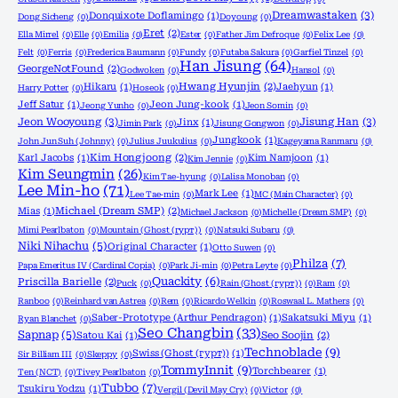
Dreamwastaken
(3)
Donquixote Doflamingo
(1)
Dong Sicheng
(0)
Doyoung
(0)
Eret
(2)
Ella Mirrel
(0)
Elle
(0)
Emilia
(0)
Ester
(0)
Father Jim Defroque
(0)
Felix Lee
(0)
Felt
(0)
Ferris
(0)
Frederica Baumann
(0)
Fundy
(0)
Futaba Sakura
(0)
Garfiel Tinzel
(0)
Han Jisung
(64)
GeorgeNotFound
(2)
Godwoken
(0)
Hansol
(0)
Hikaru
(1)
Hwang Hyunjin
(2)
Jaehyun
(1)
Harry Potter
(0)
Hoseok
(0)
Jeff Satur
(1)
Jeon Jung-kook
(1)
Jeong Yunho
(0)
Jeon Somin
(0)
Jeon Wooyoung
(3)
Jisung Han
(3)
Jinx
(1)
Jimin Park
(0)
Jisung Gongwon
(0)
Jungkook
(1)
John Jun Suh (Johnny)
(0)
Julius Juukulius
(0)
Kageyama Ranmaru
(0)
Karl Jacobs
(1)
Kim Hongjoong
(2)
Kim Namjoon
(1)
Kim Jennie
(0)
Kim Seungmin
(26)
Kim Tae-hyung
(0)
Lalisa Monoban
(0)
Lee Min-ho
(71)
Mark Lee
(1)
Lee Tae-min
(0)
MC (Main Character)
(0)
Mias
(1)
Michael (Dream SMP)
(2)
Michael Jackson
(0)
Michelle (Dream SMP)
(0)
Mimi Pearlbaton
(0)
Mountain (Ghost (гурт))
(0)
Natsuki Subaru
(0)
Niki Nihachu
(5)
Original Character
(1)
Otto Suwen
(0)
Philza
(7)
Papa Emeritus IV (Cardinal Copia)
(0)
Park Ji-min
(0)
Petra Leyte
(0)
Quackity
(6)
Priscilla Barielle
(2)
Puck
(0)
Rain (Ghost (гурт))
(0)
Ram
(0)
Ranboo
(0)
Reinhard van Astrea
(0)
Rem
(0)
Ricardo Welkin
(0)
Roswaal L. Mathers
(0)
Saber-Prototype (Arthur Pendragon)
(1)
Sakatsuki Miyu
(1)
Ryan Blanchet
(0)
Seo Changbin
(33)
Sapnap
(5)
Satou Kai
(1)
Seo Soojin
(2)
Technoblade
(9)
Swiss (Ghost (гурт))
(1)
Sir Billiam III
(0)
Skeppy
(0)
TommyInnit
(9)
Torchbearer
(1)
Ten (NCT)
(0)
Tivey Pearlbaton
(0)
Tubbo
(7)
Tsukiru Yodzu
(1)
Vergil (Devil May Cry)
(0)
Victor
(0)