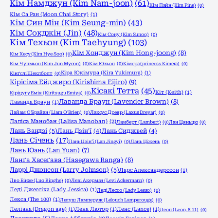
Кім Намджун (Kim Nam-joon)
(61)
Кім Пайн (Kim Pine)
(0)
Кім Са Ран (Moon Chai Story)
(1)
Кім Син Мін (Kim Seung-min)
(43)
Кім Сокджін (Jin)
(48)
Кім Сону (Kim Sunoo)
(0)
Кім Техьон (Kim Taehyung)
(103)
Кім Хонджун (Kim Hong-joong)
(8)
Кім Хесу (Kim Hye Soo)
(0)
Кім Чунмьон (Kim Jun Myeon)
(0)
Кім Юхьон
(0)
Кімера (princess Kimera)
(0)
Кіра Юкімура (Kira Yukimura)
(1)
Кінґслі Шеклболт
(0)
Кірісіма Ейджиро (Kirishima Eijiro)
(9)
Кісакі Тетта
(45)
Кіт (Keith)
(1)
Кіріцугу Емія (Kiritsugu Emiya)
(0)
Лаванда Браун (Lavender Brown)
(8)
Лаванда Браун
(1)
Лайам О'Брайан (Liam O'Brien)
(0)
Лаксус Дреяр (Laxus Dreyar)
(0)
Лаліса Манобан (Lalisa Manoban)
(2)
Ламберт (Lambert)
(0)
Лан Цяньцю
(0)
Лань Вандзі
(5)
Лань Дзін'ї
(4)
Лань Сиджвей
(4)
Лань Січень
(17)
Лань Цзін'ї (Lan Jingyi)
(0)
Лань Ціжень
(0)
Лань Юань (Lan Yuan)
(7)
Ланґа Хасеґава (Hasegawa Ranga)
(8)
Ларрі Джонсон (Larry Johnson)
(5)
Ларс Александерссон
(1)
Лво Бінхе (Luo Binghe)
(0)
Леві Акерман (Levi Ackermann)
(0)
Леді Джессіка (Lady Jessica)
(1)
Леді Лессо (Lady Lesso)
(0)
Лекса (The 100)
(1)
Лелуш Ламперуж (Lelouch Lamperouge)
(0)
Леліана (Dragon age)
(1)
Лена Лютор
(1)
Ленс (Lance)
(1)
Леон (Leon, 8:11)
(0)