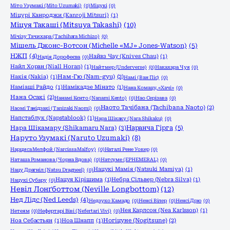
Міто Узумакі (Mito Uzumaki)
(0)
Міцукі
(0)
Міцурі Канроджи (Kanroji Mitsuri)
(1)
Міцуя Такаші (Mitsuya Takashi)
(10)
Мічізу Тачихара (Tachihara Michizo)
(0)
Мішель Джонс-Вотсон (Michelle «MJ» Jones-Watson)
(5)
НЖП
(4)
Найвз Чау (Knives Chau)
(1)
Надія Дорофеєва
(0)
Найл Хоран (Niall Horan)
(1)
Найтмер (Underverse)
(0)
Накахара Чуя
(0)
Накія (Nakia)
(1)
Нам-Гю (Nam-gyu)
(2)
Намі (Ван Піс)
(0)
Наміаші Райдо
(1)
Намікадзе Мінато
(1)
Нана Комацу, «Хачі»
(0)
Нана Осакі
(2)
Нанамі Кєнто (Nanami Kento)
(0)
Нао Серізава
(0)
Наото Тачібана (Tachibana Naoto)
(2)
Наомі Танідзакі (Tanizaki Naomi)
(0)
Напстаблук (Napstablook)
(1)
Нара Шікаку (Nara Shikaku)
(0)
Нара Шікамару (Shikamaru Nara)
(3)
Наранча Гірга
(5)
Наруто Узумакі (Naruto Uzumaki)
(8)
Нарциса Мелфой (Narcissa Malfoy)
(0)
Наталі Рене Уокер
(0)
Наташа Романова (Чорна Вдова)
(0)
Натсуме (EPHEMERAL)
(0)
Нацукі Мамія (Natsuki Mamiya)
(1)
Нацу Драгніл (Natsu Dragneel)
(0)
Нацуя Кірішима
(1)
Небра Сільвер (Nebra Silva)
(1)
Нацукі Субару
(0)
Невіл Лонґботтом (Neville Longbottom)
(12)
Нед Лідс (Ned Leeds)
(4)
Недзуко Камадо
(0)
Ненсі Вілер
(0)
Ненсі Дрю
(0)
Нея Карлсон (Nea Karlsson)
(1)
Нетеям
(0)
Нефертарі Віві (Nefertari Vivi)
(0)
Ноа Себастьян
(1)
Ноа Шнапп
(1)
Ногіцуне (Nogitsune)
(2)