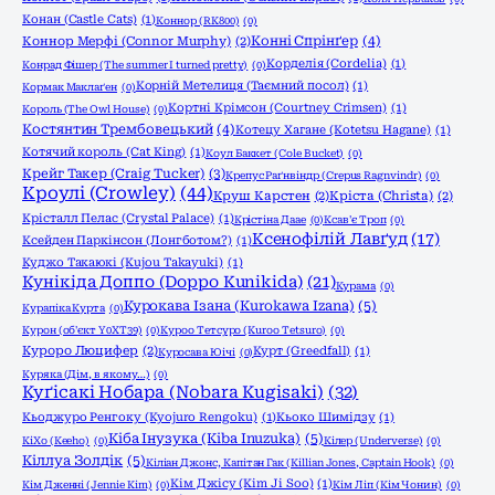
Конан (Castle Cats)
(1)
Коннор (RK800)
(0)
Конні Спрінґер
(4)
Коннор Мерфі (Connor Murphy)
(2)
Корделія (Cordelia)
(1)
Конрад Фішер (The summer I turned pretty)
(0)
Корній Метелиця (Таємний посол)
(1)
Кормак Маклаґен
(0)
Кортні Крімсон (Courtney Crimsen)
(1)
Король (The Owl House)
(0)
Костянтин Трембовецький
(4)
Котецу Хагане (Kotetsu Hagane)
(1)
Котячий король (Cat King)
(1)
Коул Баккет (Cole Bucket)
(0)
Крейг Такер (Craig Tucker)
(3)
Крепус Раґнвіндр (Crepus Ragnvindr)
(0)
Кроулі (Crowley)
(44)
Круш Карстен
(2)
Кріста (Christa)
(2)
Крісталл Пелас (Crystal Palace)
(1)
Крістіна Даае
(0)
Ксав'є Троп
(0)
Ксенофілій Лавґуд
(17)
Ксейден Паркінсон (Лонгботом?)
(1)
Куджо Такаюкі (Kujou Takayuki)
(1)
Кунікіда Доппо (Doppo Kunikida)
(21)
Курама
(0)
Курокава Ізана (Kurokawa Izana)
(5)
Курапіка Курта
(0)
Курон (об'єкт Y0XT39)
(0)
Куроо Тетсуро (Kuroo Tetsuro)
(0)
Куроро Люцифер
(2)
Курт (Greedfall)
(1)
Куросава Юічі
(0)
Куряка (Дім, в якому…)
(0)
Куґісакі Нобара (Nobara Kugisaki)
(32)
Кьоджуро Ренгоку (Kyojuro Rengoku)
(1)
Кьоко Шимідзу
(1)
Кіба Інузука (Kiba Inuzuka)
(5)
КіХо (Keeho)
(0)
Кілер (Underverse)
(0)
Кіллуа Золдік
(5)
Кіліан Джонс, Капітан Гак (Killian Jones, Captain Hook)
(0)
Кім Джісу (Kim Ji Soo)
(1)
Кім Дженні (Jennie Kim)
(0)
Кім Ліп (Кім Чонин)
(0)