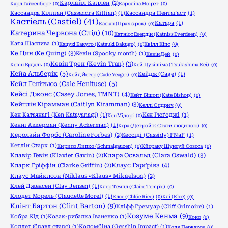
Карлайл Каллен
(2)
Карл Гайзенберг
(0)
Кароліна Ноірет
(0)
Кассандра Кілліан (Cassandra Killian)
(1)
Кассандра Пентаґаст
(1)
Кастіель (Castiel)
(41)
Катара
(1)
Касіан (Прах зірок)
(0)
Катерина Червона (Слід)
(10)
Катнісс Евердін (Katniss Everdeen)
(0)
Катя Щаслива
(1)
Кацукі Бакуго (Katsuki Bakugo)
(0)
Квілл Кіпс
(0)
Ке Цин (Ke Quing)
(3)
Кевін (Spooky month)
(1)
Кевін Дей
(0)
Кевін Трен (Kevin Tran)
(3)
Кевін Ердаль
(0)
Кей Цукішіма (Tsukishima Kei)
(0)
Кейа Альберіх
(5)
Кейдж (Cage)
(1)
Кейд Йегер (Cade Yeager)
(0)
Кейл Генітьюз (Cale Henituse)
(5)
Кейсі Джонс (Casey Jones, TMNT)
(4)
Кейт Бішоп (Kate Bishop)
(0)
Кейтлін Кірамман (Caitlyn Kiramman)
(3)
Келлі Олдрич
(0)
Кен Катаянаґі (Ken Katayanagi)
(1)
Кен Рюґоджі
(1)
Кен Мідорі
(0)
Кенні Аккерман (Kenny Ackerman)
(1)
Кера (Детройт: Стати людиною)
(0)
Керолайн Форбс (Caroline Forbes)
(2)
Кессіді (Cassidy) FNaF
(1)
Кетлін Старк
(1)
Кирило Липко (Schmalgauzen)
(0)
Кйораку Шунсуй Созоса
(0)
Клара Освальд (Clara Oswald)
(3)
Клавір Гевін (Klavier Gavin)
(2)
Клаус Гарґрівз
(4)
Кларк Гріффін (Clarke Griffin)
(2)
Клаус Майклсон (Niklaus «Klaus» Mikaelson)
(2)
Клей Дженсен (Clay Jensen)
(1)
Клер Темпл (Claire Temple)
(0)
Клодет Морель (Claudette Morel)
(1)
Клое (Chlöe Rice)
(0)
Клі (Klee)
(0)
Клінт Бартон (Clint Barton)
(9)
Кліфф Гремуар (Cliff Grimoire)
(1)
Козуме Кенма
(9)
Кобра Кід
(1)
Козак-рибалка Іваненко
(1)
Коко
(0)
Коллет (бравл старс)
(1)
Коломбіна (Genshin Impact)
(1)
Коля Перваков
(0)