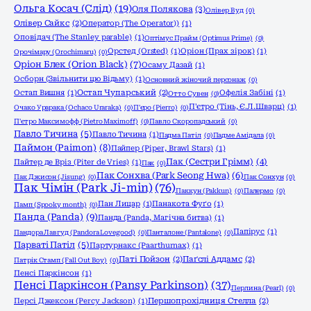
Ольга Косач (Слід)
(19)
Оля Полякова
(3)
Олівер Вуд
(0)
Олівер Сайкс
(2)
Оператор (The Operator))
(1)
Оповідач (The Stanley parable)
(1)
Оптімус Прайм (Optimus Prime)
(0)
Орстед (Orsted)
(1)
Оріон (Прах зірок)
(1)
Орочімару (Orochimaru)
(0)
Оріон Блек (Orion Black)
(7)
Осаму Дазай
(1)
Осборн (Звільнити цю Відьму)
(1)
Основний жіночий персонаж
(0)
Остап Вишня
(1)
Остап Чупарський
(2)
Офелія Забіні
(1)
Отто Сувен
(0)
П'єтро (Тінь, Є.Л.Шварц)
(1)
Очако Урарака (Ochaco Uraraka)
(0)
П'єро (Pierro)
(0)
П'єтро Максимофф (Pietro Maximoff)
(0)
Павло Скоропадський
(0)
Павло Тичина
(5)
Павло Тичина
(1)
Падма Патіл
(0)
Падме Амідала
(0)
Паймон (Paimon)
(8)
Пайпер (Piper, Brawl Stars)
(1)
Пак (Сестри Грімм)
(4)
Пайтер де Вріз (Piter de Vries)
(1)
Пак
(0)
Пак Сонхва (Park Seong Hwa)
(6)
Пак Джисон (Jisung)
(0)
Пак Сонхун
(0)
Пак Чімін (Park Ji-min)
(76)
Паккун (Pakkun)
(0)
Палермо
(0)
Пан Лицар
(1)
Панакота Фуґо
(1)
Памп (Spooky month)
(0)
Панда (Panda)
(9)
Панда (Panda, Магічна битва)
(1)
Папірус
(1)
Пандора Лавгуд (Pandora Lovegood)
(0)
Панталоне (Pantalone)
(0)
Парваті Патіл
(5)
Партурнакс (Paarthurnax)
(1)
Паті Пойзон
(2)
Паґслі Аддамс
(2)
Патрік Стамп (Fall Out Boy)
(0)
Пенсі Паркінсон
(1)
Пенсі Паркінсон (Pansy Parkinson)
(37)
Перлина (Pearl)
(0)
Персі Джексон (Percy Jackson)
(1)
Першопрохідниця Стелла
(2)