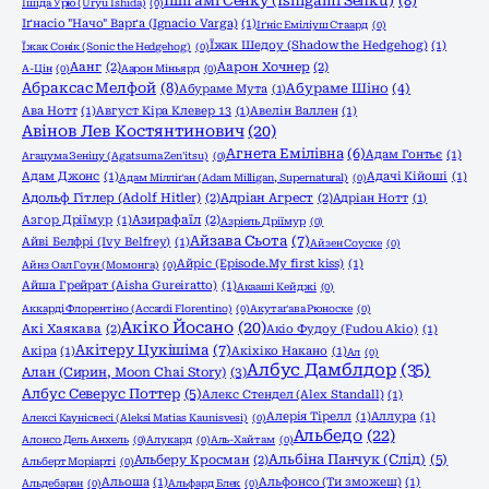
Ішіґамі Сенку (Ishigami Senku)
(8)
Ішіда Урю (Uryu Ishida)
(0)
Іґнасіо "Начо" Варґа (Ignacio Varga)
(1)
Іґніс Еміліуш Стаард
(0)
Їжак Шедоу (Shadow the Hedgehog)
(1)
Їжак Сонік (Sonic the Hedgehog)
(0)
Аанг
(2)
Аарон Хочнер
(2)
А-Цін
(0)
Аарон Міньярд
(0)
Абраксас Мелфой
(8)
Абураме Шіно
(4)
Абураме Мута
(1)
Ава Нотт
(1)
Август Кіра Клевер 13
(1)
Авелін Валлен
(1)
Авінов Лев Костянтинович
(20)
Агнета Емілівна
(6)
Адам Гонтьє
(1)
Агацума Зеніцу (Agatsuma Zen'itsu)
(0)
Адам Джонс
(1)
Адачі Кійоші
(1)
Адам Мілліґан (Adam Milligan, Supernatural)
(0)
Адольф Гітлер (Adolf Hitler)
(2)
Адріан Агрест
(2)
Адріан Нотт
(1)
Азгор Дріїмур
(1)
Азирафаїл
(2)
Азріель Дріїмур
(0)
Айзава Сьота
(7)
Айві Белфрі (Ivy Belfrey)
(1)
Айзен Соуске
(0)
Айріс (Episode.My first kiss)
(1)
Айнз Оал Гоун (Момонга)
(0)
Айша Грейрат (Aisha Gureiratto)
(1)
Акааші Кейджі
(0)
Аккарді Флорентіно (Accardi Florentino)
(0)
Акутаґава Рюноске
(0)
Акіко Йосано
(20)
Акі Хаякава
(2)
Акіо Фудоу (Fudou Akio)
(1)
Акітеру Цукішіма
(7)
Акіра
(1)
Акіхіко Накано
(1)
Ал
(0)
Албус Дамблдор
(35)
Алан (Сирин, Moon Chai Story)
(3)
Албус Северус Поттер
(5)
Алекс Стендел (Alex Standall)
(1)
Алерія Тірелл
(1)
Аллура
(1)
Алексі Каунісвесі (Aleksi Matias Kaunisvesi)
(0)
Альбедо
(22)
Алонсо Дель Анхель
(0)
Алукард
(0)
Аль-Хайтам
(0)
Альбіна Панчук (Слід)
(5)
Альберу Кросман
(2)
Альберт Моріарті
(0)
Альоша
(1)
Альфонсо (Ти зможеш)
(1)
Альдебаран
(0)
Альфард Блек
(0)