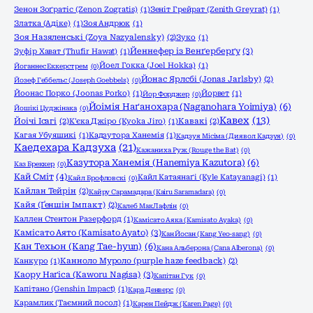
Зенон Зоґратіс (Zenon Zogratis)
(1)
Зеніт Грейрат (Zenith Greyrat)
(1)
Златка (Адіке)
(1)
Зоя Андрюк
(1)
Зоя Назяленські (Zoya Nazyalensky)
(2)
Зуко
(1)
Йеннефер із Венґерберґу
(3)
Зуфір Хават (Thufir Hawat)
(1)
Йоел Гокка (Joel Hokka)
(1)
Йоганнес Еккерстрем
(0)
Йонас Ярлсбі (Jonas Jarlsby)
(2)
Йозеф Геббельс (Joseph Goebbels)
(0)
Йоонас Порко (Joonas Porko)
(1)
Йорвет
(1)
Йор Форджер
(0)
Йоімія Наґанохара (Naganohara Yoimiya)
(6)
Йошікі Цуджінака
(0)
Кавех
(13)
Йоічі Ісагі
(2)
К'єка Джіро (Kyoka Jiro)
(1)
Кавакі
(2)
Кагая Убуяшикі
(1)
Кадзутора Ханемія
(1)
Кадзуя Місіма (Диявол Кадзуя)
(0)
Каедехара Кадзуха
(21)
Кажаниха Руж (Rouge the Bat)
(0)
Казутора Ханемія (Hanemiya Kazutora)
(6)
Каз Бреккер
(0)
Кай Сміт
(4)
Кайл Катаянаґі (Kyle Katayanagi)
(1)
Кайл Брофловскі
(0)
Кайлан Тейрін
(2)
Кайру Сарамадара (Kairu Saramadara)
(0)
Кайя (Ґеншін Імпакт)
(2)
Калеб МакЛафлін
(0)
Каллен Стентон Разерфорд
(1)
Камісато Аяка (Kamisato Ayaka)
(0)
Камісато Аято (Kamisato Ayato)
(3)
Кан Йосан (Kang Yeo-sang)
(0)
Кан Техьон (Kang Tae-hyun)
(6)
Кана Альберона (Cana Alberona)
(0)
Канкуро
(1)
Канноло Муроло (purple haze feedback)
(2)
Каору Наґіса (Kaworu Nagisa)
(3)
Капітан Гук
(0)
Капітано (Genshin Impact)
(1)
Кара Денверс
(0)
Карамлик (Таємний посол)
(1)
Карен Пейдж (Karen Page)
(0)