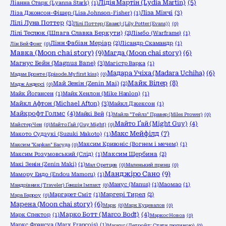
Лідія Мартін (Lydia Martin)
(5)
Ліанна Старк (Lyanna Stark)
(1)
Ліза Мінчі
(3)
Ліза Джонсон-Фішер (Lisa Johnson-Fisher)
(1)
Лілі Луна Поттер
(3)
Лілі Поттер (Еванс) (Lily Potter (Evans))
(0)
Лілі Теслюк (Шпага Славка Беркути)
(2)
Лімбо (Warframe)
(1)
Лінн Фабіан Меріар
(2)
Лісандр Скамандр
(1)
Лін Бей Фонг
(0)
Мавка (Moon chai story)
(9)
Магда (Moon chai story)
(6)
Магнус Бейн (Magnus Bane)
(3)
Магістр Варка
(1)
Мадара Учіха (Madara Uchiha)
(6)
Мадам Бронте (Episode.My first kiss)
(0)
Майк Вілер
(8)
Май Зенін (Zenin Mai)
(2)
Мадж Андерсі
(0)
Майк Йогансен
(1)
Майк Хенлон (Mike Hanlon)
(1)
Майкл Афтон (Michael Afton)
(3)
Майкл Джексон
(1)
Майкрофт Голмс
(4)
Майкі Вей
(1)
Майлз "Тейлз" Правер (Miles Prower)
(0)
Майто Ґай (Might Guy)
(4)
Майстер Чен
(0)
Майто Ґай (Guy Might)
(0)
Макс Мейфілд
(7)
Макото Судзукі (Suzuki Makoto)
(1)
Максим Кривоніс (Вогнем і мечем)
(1)
Максим "Kapkan" Басуда
(0)
Максим Розумовський (Слід)
(1)
Максим Щербина
(2)
Макі Зенін (Zenin Maki)
(1)
Мал Оретцев
(0)
Маленький принц
(0)
Манджіро Сано
(9)
Мамору Ендо (Endou Mamoru)
(1)
Манус (Manus)
(1)
Маомао
(1)
Мандрівник (Traveler) Ґеншін Імпакт
(0)
Маргарет Сміт
(1)
Маргері Тирел
(2)
Мара Барроу
(0)
Марена (Moon chai story)
(6)
Марк
(0)
Марк Куцевалов
(0)
Марко Ботт (Marco Bodt)
(4)
Марк Спектор
(1)
Маркос Новоа
(0)
Маркс Франсуа (Marx Francois)
(1)
Маркус (Детройт: Стати людиною)
(0)