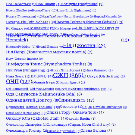
Ноа Себастьян
(1)
Ноа Шнапп
(1)
Ногіцуне (Nogitsune)
(2)
Ноель (Noelle)
(0)
Номер П'ять
(0)
Номи (Little Nightmares)
(0)
Норма (Ти зможеш)
(0)
Норн Грейрат (Norun Gureiratto)
(0)
Норіакі Какьоін
(0)
Ньютон Ґейзлер (Newton Geiszler)
(3)
Нохара Рін (Rin Nohara)
(2)
Нє Хвайсан
(2)
Нік Ф'юрі (Nick Fury)
(2)
Нє Міндзюе
(0)
Нік Маслов
(0)
Ніко Моіланен (Niko Moilanen)
(1)
Ніко Сасакі (Niko Sasaki)
(0)
Ніколас Естебан Хеммік (Nicholas Esteban
Hemmick)
(13)
Ніл Джостен
(43)
Ніколас Руффіло
(0)
Ніколаї Ланцов
(0)
Ніл Перрі (Товариство мертвих поетів)
(7)
Нілу (Genshin Impact)
(0)
Німфадора Тонкс (Nymphadora Tonks)
(8)
Нін Гуан (Ningguang)
(3)
Ніна (Nina Jones)
(1)
Ніна Вільямс
(1)
ОЖП
(365)
Нія (Nya)
(4)
Ніна Зенік
(1)
О Сехун (Oh Se Hun)
(2)
ОЧП
(127)
Обанай Ігуро (Obanai Iguro)
(1)
Обі-Ван Кенобі (Obi-Wan Kenobi)
(0)
Огурі Мусітаро (Mushitaro Oguri)
(0)
Ода Сакуноске (Sakunosuke Oda)
(8)
Одинадцять
(17)
Одинадцятий Доктор
(8)
Ожинозір
(1)
Одноразник (Лоракс (The Lorax))
(0)
Оз (Oz, Ozvaldo Hrafnavins)
(0)
Ойкава Тору (Oikawa Toru)
(4)
Озакі Койо (Ozaki Koyo)
(0)
Оккоцу Юта (Okkotsu Utah)
(4)
Октавія Блейк
(1)
Олександр Дмитрієв
(1)
Олександра (Сирин, Moon Chai Story)
(1)
Олена Бєлова
(3)
Олександра Гонтар
(2)
Олексій Арестович
(0)