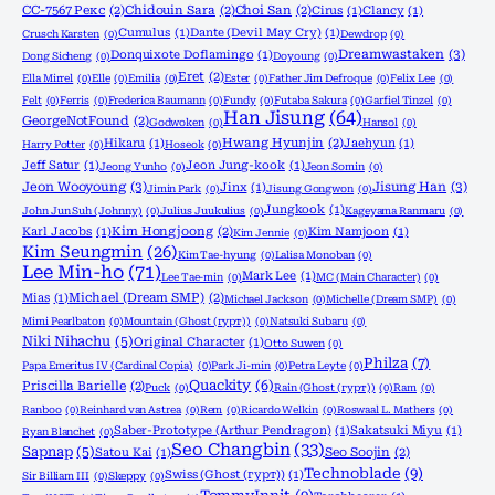
CC-7567 Рекс
(2)
Chidouin Sara
(2)
Choi San
(2)
Cirus
(1)
Clancy
(1)
Cumulus
(1)
Dante (Devil May Cry)
(1)
Crusch Karsten
(0)
Dewdrop
(0)
Dreamwastaken
(3)
Donquixote Doflamingo
(1)
Dong Sicheng
(0)
Doyoung
(0)
Eret
(2)
Ella Mirrel
(0)
Elle
(0)
Emilia
(0)
Ester
(0)
Father Jim Defroque
(0)
Felix Lee
(0)
Felt
(0)
Ferris
(0)
Frederica Baumann
(0)
Fundy
(0)
Futaba Sakura
(0)
Garfiel Tinzel
(0)
Han Jisung
(64)
GeorgeNotFound
(2)
Godwoken
(0)
Hansol
(0)
Hikaru
(1)
Hwang Hyunjin
(2)
Jaehyun
(1)
Harry Potter
(0)
Hoseok
(0)
Jeff Satur
(1)
Jeon Jung-kook
(1)
Jeong Yunho
(0)
Jeon Somin
(0)
Jeon Wooyoung
(3)
Jisung Han
(3)
Jinx
(1)
Jimin Park
(0)
Jisung Gongwon
(0)
Jungkook
(1)
John Jun Suh (Johnny)
(0)
Julius Juukulius
(0)
Kageyama Ranmaru
(0)
Karl Jacobs
(1)
Kim Hongjoong
(2)
Kim Namjoon
(1)
Kim Jennie
(0)
Kim Seungmin
(26)
Kim Tae-hyung
(0)
Lalisa Monoban
(0)
Lee Min-ho
(71)
Mark Lee
(1)
Lee Tae-min
(0)
MC (Main Character)
(0)
Mias
(1)
Michael (Dream SMP)
(2)
Michael Jackson
(0)
Michelle (Dream SMP)
(0)
Mimi Pearlbaton
(0)
Mountain (Ghost (гурт))
(0)
Natsuki Subaru
(0)
Niki Nihachu
(5)
Original Character
(1)
Otto Suwen
(0)
Philza
(7)
Papa Emeritus IV (Cardinal Copia)
(0)
Park Ji-min
(0)
Petra Leyte
(0)
Quackity
(6)
Priscilla Barielle
(2)
Puck
(0)
Rain (Ghost (гурт))
(0)
Ram
(0)
Ranboo
(0)
Reinhard van Astrea
(0)
Rem
(0)
Ricardo Welkin
(0)
Roswaal L. Mathers
(0)
Saber-Prototype (Arthur Pendragon)
(1)
Sakatsuki Miyu
(1)
Ryan Blanchet
(0)
Seo Changbin
(33)
Sapnap
(5)
Satou Kai
(1)
Seo Soojin
(2)
Technoblade
(9)
Swiss (Ghost (гурт))
(1)
Sir Billiam III
(0)
Skeppy
(0)