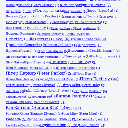
Персі Джексон (Percy Jackson)
(1)
Першопрохідниця Стелла
(2)
Петлюрченки
(2)
Петро Чорнобай
(1)
Пері Браун
(0)
Пес
(0)
Петра Лейте
(0)
Петунія Дурслі (Petunia Dursley)
(1)
Плагг
(1)
Петір Бейліш
(0)
Пло Кун
(0)
Пол Атрід (Paul Atreides)
(2)
Пол Грейрат (Pauro Gureiratto)
(1)
Пол Стенлі / Paul Stanley
(1)
Поллукс Блек
(0)
Полідор Кравч
(0)
Помона (Pomona)
(1)
Помона Спраут
(0)
Поппі Помфрі
(0)
Портгас Д. Ейс (Portgas D. Ace)
(6)
Принц Вільгельм
(4)
Принцеса Селестія (Princess Celestia)
(4)
Прошутто
(1)
Пруссія (Prussia)
(1)
Пульчинело (Genshin Impact)
(1)
Прісцилла Баріель
(0)
Піймані діти (Little Nightmares)
(1)
Південна Італія (North Italy, Veneziano)
(0)
Піт Вентц (Fall Out Boy)
(3)
Пінкі Пай
(0)
Пірат (Terraria)
(0)
Піта Мелларк (Peeta Mellark)
(1)
Пітер Крісс / Peter Criss
(1)
Пітер Паркер (Peter Parker)
(25)
Пітер Пен
(1)
Пітер Петіґру
(20)
Пітер Пен (Викрадач дітей/The Child Thief)
(1)
Пітер Флетчер (Peter Fletcher)
(2)
Пітер Хейл (Peter Hale)
(2)
Райан Шейвер (Ryan Shaver)
(1)
Пітч Блек
(0)
Райден Еі (Raiden Ei)
(0)
Райнгард Гейдріх
(14)
Райкер Дублін (Ryker Dublin)
(0)
Рам
(0)
Рамона Флаверс (Ramona Flowers)
(1)
Ран Хайтані (Haitani Ran)
(14)
Рандві
(1)
Рантаро Кіяма (Rantaro Kiyama)
(1)
Раон Міру (Raon Miru)
(1)
Рафаель
(5)
Рафаель (Raphael, TMNT)
(3)
Рафаель Андрюк
(1)
Реджина Міллс
(2)
Рей (Only Friends)
(1)
Рая (Moon Chai Story)
(0)