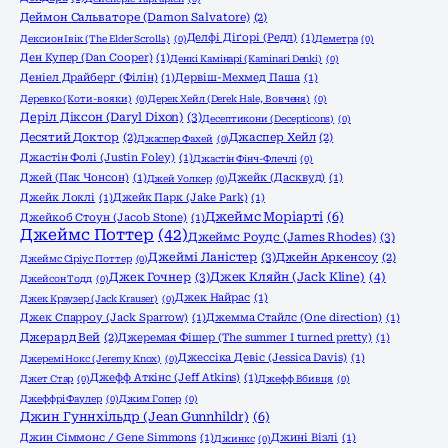
Деймон Сальваторе (Damon Salvatore)
(2)
Делфі Діґорі (Редл)
(1)
Дексион Івік (The Elder Scrolls)
(0)
Деметра
(0)
Ден Купер (Dan Cooper)
(1)
Денкі Камінарі (Kaminari Denki)
(0)
Деніел Драйберг (Філін)
(1)
Дервіш-Мехмед Паша
(1)
Деревко (Коти-вояки)
(0)
Дерек Хейл (Derek Hale, Вовченя)
(0)
Деріл Діксон (Daryl Dixon)
(3)
Десептикони (Decepticons)
(0)
Десятий Доктор
(2)
Джаспер Хейл
(2)
Джаспер Фахей
(0)
Джастін Фолі (Justin Foley)
(1)
Джастін Фінч-Флечлі
(0)
Джей (Пак Чонсон)
(1)
Джейк (Дасквуд)
(1)
Джей Уолкер
(0)
Джейк Локлі
(1)
Джейк Парк (Jake Park)
(1)
Джеймс Моріарті
(6)
Джейкоб Стоун (Jacob Stone)
(1)
Джеймс Поттер
(42)
Джеймс Роудс (James Rhodes)
(3)
Джеймі Ланістер
(3)
Джейн Аркенсоу
(2)
Джеймс Сіріус Поттер
(0)
Джек Гочнер
(3)
Джек Кляйн (Jack Kline)
(4)
Джейсон Тодд
(0)
Джек Найрас
(1)
Джек Краузер (Jack Krauser)
(0)
Джек Спарроу (Jack Sparrow)
(1)
Джемма Стайлс (One direction)
(1)
Джерард Вей
(2)
Джеремая Фішер (The summer I turned pretty)
(1)
Джессіка Девіс (Jessica Davis)
(1)
Джеремі Нокс (Jeremy Knox)
(0)
Джефф Аткінс (Jeff Atkins)
(1)
Джет Стар
(0)
Джефф Вбивця
(0)
Джеффрі Фаулер
(0)
Джим Гопер
(0)
Джин Гуннхільдр (Jean Gunnhildr)
(6)
Джин Сіммонс / Gene Simmons
(1)
Джині Візлі
(1)
Джинкс
(0)