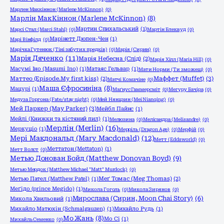
Марлен Маккіннон (Marlene McKinnon)
(0)
Марлін МакКіннон (Marlene McKinnon)
(8)
Мартин Спихальський
(1)
Марсі Стал (Marci Stahl)
(0)
Мартін Блеквуд
(0)
Марінетт Дюпен-Чен
(1)
Марі Вінфілд
(0)
Марічка Гутенюк (Тіні забутих предків)
(0)
Марія (Сирин)
(0)
Марія Дяченко
(11)
Марія Небесна (Слід)
(2)
Марія Хілл (Maria Hill)
(0)
Масумі Іно (Masumi Ino)
(1)
Матаяс Гельвар
(1)
Мати Норми (Ти зможеш)
(0)
Маффет (Muffet)
(3)
Маттео (Episode.My first kiss)
(2)
Матчі Комачіне
(0)
Маша Єфросиніна
(8)
Мацурі
(1)
Маґнус Гаммерсміт
(0)
Мегуру Бачіра
(0)
Медуза Горгона (Fate/stay night)
(0)
Мей Нянцзин (Mei Nianqing)
(0)
Мей Паркер (May Parker)
(3)
Мейбл Пайнс
(1)
Мейлі (Книжки та кістяний пил)
(1)
Мелюзина
(0)
Мелісандра (Melisandre)
(0)
Мерлін (Merlin)
(16)
Меркуціо
(1)
Мерріль (Dragon Age)
(0)
Мерфій
(0)
Мері Макдональд (Mary Macdonald)
(12)
Метт (Eddsworld)
(0)
Меттатон (Mettaton)
(1)
Метт Волст
(0)
Метью Донован Бойд (Matthew Donovan Boyd)
(9)
Метью Мердок (Matthew Michael "Matt" Murdock)
(0)
Метью Пател (Matthew Patel)
(1)
Меґ Томас (Meg Thomas)
(2)
Меґідо (prince Megido)
(1)
Микола Гоголь
(0)
Микола Зирянов
(0)
Мирослава (Сирин, Moon Chai Story)
(6)
Микола Хвильовий
(1)
Михайло Матюхін (Schmalgauzen)
(1)
Михайло Рудь
(1)
Мо Жань
(8)
Мо Сі
(1)
Михайль Семенко
(0)