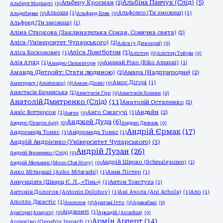
Альбіна Панчук (Слід)
(5)
Альберу Кросман
(2)
Альберт Моріарті
(0)
Альоша
(1)
Альфонсо (Ти зможеш)
(1)
Альдебаран
(0)
Альфард Блек
(0)
Альфред (Ти зможеш)
(1)
Аліна Старкова (Заклинателька Сонця, Сонячна свята)
(2)
Аліса (Університет Чупарського)
(2)
Аліса (у Дивокраї)
(0)
Аліса Лонґботом
(3)
Аліса Босконович
(1)
Алістер
(0)
Алістер Тейрін
(0)
Алія Атрід
(1)
Аманай Ріко (Riko Amanai)
(1)
Амадео Сальваторе
(0)
Аманда (Детройт: Стати людиною)
(2)
Амара (Надприродне)
(2)
Амос Діґорі
(1)
Аматерасу (Amaterasu)
(0)
Амон-Діоніс
(0)
Анастасія Бачинська
(1)
Анастасія Гірс
(0)
Анастасія Хошин
(0)
Анатолій Дмитренко (Слід)
(11)
Анатолій Остапенко
(2)
Анаїс Воттерсон
(1)
Анго Сакагучі
(1)
Андайн
(2)
Ангел
(0)
Анджей Дуда
(6)
Андерс (Dragon Age)
(0)
Андрес Дюваль
(0)
Андрій Єрмак
(17)
Андромеда Тонкс
(1)
Андромеда Тонкс
(1)
Андрій Андрієнко (Університет Чупарського)
(3)
Андрій Лузан
(26)
Андрій Броменко (Слід)
(0)
Андрій Ширко (Schmalgauzen)
(1)
Андрій Мельник (Moon Chai Story)
(0)
Анко Мітараші (Anko Mitarashi)
(1)
Анна Лістер
(1)
Аннунціата (Шварц Є. Л., «Тінь»)
(1)
Антон Товстуха
(1)
Антонін Дологов (Antonin Dolohov)
(1)
Ані Ачола (Ani Achola)
(1)
Апо
(1)
Аполло Джастіс
(1)
Аполлон
(0)
Аратакі Ітто
(0)
Арахабакі
(0)
Ардженті
(1)
Араґорн (Aragorn)
(0)
Аркадій (Arcadius)
(0)
Армін Арлерт
(14)
Арлекіно (Genshin Impact)
(1)