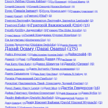
Глоссу Раббан (Glossu Rabban)
(1)
Го (Покемон)
(0)
Голлі Манро
(0)
Горацій Слизоріг
(0)
Горацій Слизоріг (Horace Slughorn)
(0)
Горо (Ґеншін Імпакт)
(5)
Гоук (Dragon age)
(1)
Гравець (гравчиня)
(0)
Грегорі (FNaF)
(2)
Гранат (Garnet)
(0)
Грегорі Лестрейд (Інспектор Лестрейд, Inspector Lestrade)
(2)
Григорій Важинський (Слід)
(15)
Грегорі Ґойл
(6)
Грілбі (Grillby, Андертейл)
(2)
Гунмар (The Elder Scrolls)
(1)
Гьомей Хімеджима (Gyomei Himejima)
(1)
Гурен Ічіносе
(0)
Гін Акутаґава (Akutagawa Gin)
(1)
Гіслен Дедорудія (Ghislaine Dedoldia)
(1)
Дааріо Нахаріс
(0)
Дазай Осаму (Dazai Osamu)
(175)
Дайнслейф
(8)
Дайго Курогамі
(1)
Дайкі Аоміне (Aomine Daiki)
(0)
Даміано Давид
(9)
Дамелі
(1)
Дамі
(1)
Дан Балан
(0)
Даниїл (Сирин)
(6)
Данзо Шимура
(4)
Дан Като (Dan Katо)
(1)
Данте Зоґратіс (Чорна конюшина)
(1)
Даниїл Іващенко
(0)
Данте Сальваторе
(1)
Дань Хенг (Dan Heng)
(0)
Даніель Лі Уайлдс
(0)
Дарвін (Дивовижний Світ Гамбола)
(1)
Дарклінг (Заклинатель Тіней, Олександр, Чорний Єретик)
(1)
Дастін Гендерсон
(16)
Дарсі Льюіс (Darcy Lewis)
(1)
Дарт Мол
(1)
Дафна Ґрінґрасс (Daphne Greengrass)
(1)
Даша Кубік
(1)
Дафф Маккаган
(0)
Двайт Фейрфілд (Dwight Fairfield)
(2)
Дванадцятий Доктор
(0)
Девід Вінсент Ваймак (David Vincent Wymack)
(5)
Девід Амальді
(0)
Дейдара
(1)
Дейенеріс Таргарієн
(0)