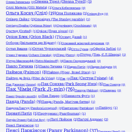
Оленна Тірел (Olenna Tyrell)
(3)
Олена Зеленська
(0)
Оллі Матела (Olli Matela)
(1)
Ольга Кобилянська
(0)
Ольга Косач (Слід)
(19)
Оля Полякова
(3)
Олівер Вуд
(0)
Олівер Сайкс
(2)
Оповідач (The Stanley parable)
(1)
Оптімус Прайм (Optimus Prime)
(0)
Орочімару (Orochimaru)
(0)
Орстед (Orsted)
(1)
Оріон (Прах зірок)
(1)
Оріон Блек (Orion Black)
(7)
Осаму Дазай
(1)
Осборн (Звільнити цю Відьму)
(1)
Основний жіночий персонаж
(0)
Остап Вишня
(1)
Остап Чупарський
(2)
Офелія Забіні
(1)
Отто Сувен
(0)
П'єтро (Тінь, Є.Л.Шварц)
(1)
Очако Урарака (Ochaco Uraraka)
(0)
П'єро (Pierro)
(0)
П'єтро Максимофф (Pietro Maximoff)
(0)
Павло Скоропадський
(0)
Павло Тичина
(5)
Павло Тичина
(1)
Падма Патіл
(0)
Падме Амідала
(0)
Паймон (Paimon)
(8)
Пайпер (Piper, Brawl Stars)
(1)
Пак (Сестри Грімм)
(4)
Пайтер де Вріз (Piter de Vries)
(1)
Пак
(0)
Пак Сонхва (Park Seong Hwa)
(6)
Пак Джисон (Jisung)
(0)
Пак Сонхун
(0)
Пак Чімін (Park Ji-min)
(76)
Паккун (Pakkun)
(0)
Палермо
(0)
Пан Лицар
(1)
Панакота Фуґо
(1)
Памп (Spooky month)
(0)
Панда (Panda)
(9)
Панда (Panda, Магічна битва)
(1)
Папірус
(1)
Пандора Лавгуд (Pandora Lovegood)
(0)
Панталоне (Pantalone)
(0)
Парваті Патіл
(5)
Партурнакс (Paarthurnax)
(1)
Паті Пойзон
(2)
Паґслі Аддамс
(2)
Патрік Стамп (Fall Out Boy)
(0)
Пенсі Паркінсон
(1)
Пенсі Паркінсон (Pansy Parkinson)
(37)
Перлина (Pearl)
(0)