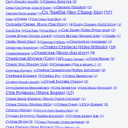
Скід (Spooky month)
(1)
Славко Беркута
(2)
Смокер (Smoker)
(3)
Слеш (Сол Гадсон, Guns N' Roses)
(0)
Со Чанбін (Seo Chang-bin)
(37)
Снігозір (Коти-вояки)
(0)
Сокка
(1)
Сова
(0)
Сол Сілва (Soul Silva)
(0)
Соломія (Сирин, Moon Chai Story)
(4)
Солід Сільвер (Solid Silva)
(1)
Сон Хьону (Sohn Hyun-woo)
(3)
Сон Кі Хун
(0)
Сон Лань
(0)
Сон Мін-гі
(0)
Сорин Журар (Sorine Jurard)
(1)
Сота Моґамі (Mogami Sota)
(1)
Спайк
(1)
Спайк (Brawl Stars)
(1)
Спостерігач (архівник)
(1)
Спартак Суббота
(0)
Стайлз Стілінскі (Stiles Stilinski)
(10)
Спрінгтрап (Springtrap)
(0)
Станіслав (Moon chai story)
(9)
Станніс Баратеон
(0)
Станіслав Шугаєв (Слід)
(10)
Стен Марш
(3)
Стейсі (Сирин)
(0)
Стенлі Уріс (Stanley Uris)
(2)
Стервожер (Дім в якому…)
(1)
Стефан Сальваторе (Stefan Salvatore)
(2)
Стерджис Подмор
(0)
Стефанія Крамер
(3)
Стефко Вус
(1)
Стеха Звенигора
(1)
Стрей Брітейн Стаард
(2)
Стребер (Spooky month)
(0)
Струк Валентин Миколайович
(0)
Стів Гаррінґтон
(0)
Стів Ейокі (Steve Aoki)
(0)
Стів Роджерс (Steve Rogers)
(17)
Стівен Кварц Юніверс (Steven Quartz Universe)
(1)
Стівен Стіллз (Stephen Stills)
(1)
Стівен Ґрант
(1)
Стід Боннет
(2)
Стілгар (Stilgar)
(1)
Сугуру Гето (Suguru Geto)
(0)
Судзаку Куруругі (Suzaku Kururugi)
(1)
Султан Ахмед Хан
(1)
Султан Мурад IV
(1)
Сумо (Детройт: Стати людиною)
(0)
Суна Рінтаро (Suna Rintaro)
(2)
Суо Мікото
(0)