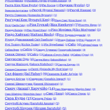
Рута Абрамова
(0)
Рьоомен Сукуна (Ryomen Sukuna)
(0)
Рюджин (Ryujin)
(3)
Рьота Кісе (Kise Ryota)
(2)
Рю Хосон
(1)
Рюсуй (Ryusui Nanami)
(2)
Рюсуй Нанамі
(2)
Рюноске Акутаґава
(0)
Рюуго Сомеока (Someoka Ryuugo)
(1)
Рюґуджі Кен (Ryuguji Ken)
(8)
Рівер Сонг (River Song)
(0)
Різа Гоукай (Riza Hawkeye)
(7)
Різотто Неро
(1)
Ріглі (Castle Cats)
(0)
Ріко Моріяма (Riko Moriyama)
(3)
Рікардо Велкін
(0)
Ріко (Brawl Stars)
(0)
Ріндо Хайтані (Haitani Rindo)
(8)
Річ ( Родина Аддамсів)
(0)
Річард (Дивовижний Світ Гамбола)
(1)
Річард Пейпен
(0)
Річі (Дасквуд)
(0)
Сабо
(4)
Річі Тозієр (Richie Tozier)
(1)
Ріє Куребаяші
(1)
Сабріна Грімм
(0)
Сабіто
(1)
Сабіна Врен
(0)
Саваду Тсунаєші (Tsunayoshi Sawada)
(0)
Саваж Опресс
(2)
Сайго
(1)
Саймон «Гоуст» Райлі
(0)
Сайно (Cyno)
(0)
Сакуноске Ода
(4)
Сакура Мато (Sakura Matou)
(0)
Сакура Нішіхорі (Sakura Nishihori)
(1)
Сакура Харуно
(0)
Саллі (Episode.My first kiss)
(1)
Салазар Слизерин
(0)
Сал фішер (Sal Fisher)
(9)
Самаела Кайт Ар'рін
(2)
Сандор Кліган
(1)
Сандроне (Genshin Impact)
(1)
Санемі Шиназугава (Sanemi Shinazuga)
(1)
Санзу (Акаші) Харучійо
(14)
Сано Манджиро (Manjiro Sano)
(0)
Санс (Sans)
(4)
Санса Старк
(1)
Сано Шінічіро (Shinichiro Sano)
(0)
Сара Кудзе
(15)
Сарада Учіха
(2)
Сарутобі Асума (Sarutobi Asuma)
(3)
Сарутобі Хірузен (Hiruzen Sarutobi)
(5)