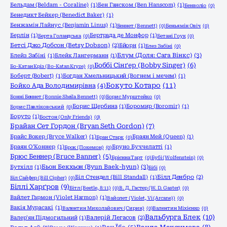
Бельдам (Beldam - Coraline)
(1)
Бен Ганском (Ben Hanscom)
(1)
Бенволіо
(0)
Бенедикт Бейкер (Benedict Baker)
(1)
Бенжамін Лайнус (Benjamin Linus)
(1)
Беннет (Bennett)
(0)
Беньямін Овіч
(0)
Берлін
(1)
Бертрада де Монфор
(1)
Берта Голандська
(0)
Бетані Гоук
(0)
Бетсі Джо Добсон (Betsy Dobson)
(2)
Бйорн
(1)
Блез Забіні
(0)
Блум (Доля: Сага Вінкс)
(3)
Блейз Забіні
(1)
Блейк Лангерманн
(1)
Боббі Сінґер (Bobby Singer)
(6)
Бо-Катан Кріз (Bo-Katan Kryze)
(0)
Боберт (Bobert)
(1)
Богдан Хмельницький (Вогнем і мечем)
(1)
Бокуто Котаро
(11)
Бойко Ада Володимирівна
(4)
Бонні Беннет (Bonnie Sheila Bennett)
(0)
Борис Мурштейко
(0)
Борис Щербина
(1)
Боромир (Boromir)
(1)
Борис Павліковський
(0)
Боруто
(1)
Бостон (Only Friends)
(0)
Брайан Сет Гордон (Bryan Seth Gordon)
(7)
Брайс Вокер (Bryce Walker)
(1)
Браян Мей (Queen)
(1)
Бран Старк
(0)
Браян О'Коннер
(1)
Бруно Буччелатті
(1)
Брок (Покемон)
(0)
Брюс Беннер (Bruce Banner)
(5)
Брієнна Тарт
(0)
Бубі (Wolfenstein)
(0)
Бьон Бекхьон (Byun Baek-hyun)
(3)
Бутхілл
(1)
Бібі
(0)
Біл Стендел (Bill Standall)
(1)
Білл Денбро
(2)
Біл Сайфер (Bill Cipher)
(0)
Біллі Харґров
(9)
Бітл (Beetle, 8:11)
(0)
В. Д. Гастер (W. D. Gaster)
(0)
Вайлет Гармон (Violet Harmon)
(1)
Вайолет (Violet, Vi (Arcane))
(0)
Вакія Мурасакі
(1)
Валентин Миколайович (Сирин)
(0)
Валентин Міхієнко
(0)
Вальбурга Блек
(10)
Валер'ян Підмогильний
(1)
Валерій Легасов
(2)