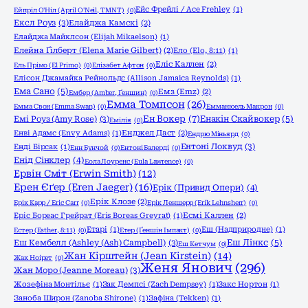
Ейс Фрейлі / Ace Frehley
(1)
Ейпріл О'Ніл (April O'Neil, TMNT)
(0)
Ексл Роуз
(3)
Елайджа Камскі
(2)
Елайджа Майклсон (Elijah Mikaelson)
(1)
Елейна Ґілберт (Elena Marie Gilbert)
(2)
Ело (Elo, 8:11)
(1)
Еліс Каллен
(2)
Ель Прімо (El Primo)
(0)
Елізабет Афтон
(0)
Елісон Джамайка Рейнольдс (Allison Jamaica Reynolds)
(1)
Ема Сано
(5)
Емз (Emz)
(2)
Ембер (Amber, Ґеншин)
(0)
Емма Томпсон
(26)
Емма Свон (Emma Swan)
(0)
Емманюель Макрон
(0)
Ен Вокер
(7)
Емі Роуз (Amy Rose)
(3)
Енакін Скайвокер
(5)
Емілія
(0)
Енві Адамс (Envy Adams)
(1)
Енджел Даст
(2)
Ендрю Міньярд
(0)
Ентоні Локвуд
(3)
Енді Бірсак
(1)
Енн Бунчой
(0)
Ентоні Балерді
(0)
Енід Сінклер
(4)
Еола Лоуренс (Eula Lawrence)
(0)
Ервін Сміт (Erwin Smith)
(12)
Ерен Єґер (Eren Jaeger)
(16)
Ерік (Привид Опери)
(4)
Ерік Клозе
(2)
Ерік Карр / Eric Carr
(0)
Ерік Леншерр (Erik Lehnsherr)
(0)
Еріс Бореас Грейрат (Eris Boreas Greyrat)
(1)
Есмі Каллен
(2)
Етарі
(1)
Еш (Надприродне)
(1)
Естер (Esther, 8:11)
(0)
Етер (Ґеншін Імпакт)
(0)
Еш Кембелл (Ashley (Ash) Campbell)
(3)
Еш Лінкс
(5)
Еш Кетчум
(0)
Жан Кірштейн (Jean Kirstein)
(14)
Жак Ноірет
(0)
Женя Янович
(296)
Жан Моро (Jeanne Moreau)
(3)
Жозефіна Монтільє
(1)
Зак Демпсі (Zach Dempsey)
(1)
Закс Нортон
(1)
Заноба Широн (Zanoba Shirone)
(1)
Зафіна (Tekken)
(1)