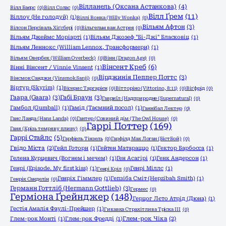
Вілланель (Оксана Астанкова)
(4)
Вілл Баєрс
(0)
Вілл Солас
(0)
Вілл Ґрем
(11)
Віллоу (Не голодуй)
(1)
Віллі Вонка (Willy Wonka)
(0)
Вільям Афтон
(3)
Вілсон Персіваль Хіґсбері
(0)
Вільгельм ван Астрея
(0)
Вільям Джеймс Моріарті
(1)
Вільям Джозеф "Бі-Джі" Бласковіц
(1)
Вільям Леннокс (William Lennox, Трансформери)
(1)
Вільям Овербек (William Overbeck)
(0)
Вінн (Dragon Age)
(0)
Вінсент Креб
(6)
Вінні Вінсент / Vinnie Vinsent
(1)
Вірджинія Пеппер Поттс
(3)
Вінсмок Санджи (Vinsmok Sanji)
(0)
Віртур (Skyrim)
(1)
Вісерис Таргарієн
(0)
Вітторіно (Vittorino, 8:11)
(0)
Віґфрід
(0)
Гаара (Gaara)
(3)
Габі Браун
(3)
Гавриїл (Надприродне (Supernatural)
(0)
Гамбол (Gumball)
(1)
Гамід (Таємний посол)
(1)
Ганнібал Лектер
(0)
Ганс Ланда (Hans Landa)
(0)
Гантер (Совиний дім (The Owl House)
(0)
Гаррі Поттер
(169)
Ганя (Крізь темряву пливу)
(0)
Гаррі Стайлс
(5)
Гарфіель Тінзель
(0)
Гарфілд Мак Логан (БістБой)
(0)
Гвідо Міста
(2)
Гейл Готорн
(1)
Гейтен Матараццо
(1)
Гектор Барбосса
(1)
Гелена Курцевич (Вогнем і мечем)
(1)
Ген Асагірі
(1)
Генк Андерсон
(1)
Генрі (Episode. My first kiss)
(1)
Генрі Міллс
(1)
Генрі Кріл
(0)
Генріх Гіммлер
(1)
Гепзіба Сміт (Hepzibah Smith)
(1)
Генрік Санделін
(0)
Германн Готтліб (Hermann Gottlieb)
(3)
Гермес
(0)
Герміона Ґрейнджер
(148)
Герцог Лєто Атрід (Дюна)
(1)
Гестія Амалія Фаулі-Прейшер
(1)
Гикавка Страхітлива Тріска ІІІ
(0)
Глем-рок Монті
(1)
Глем-рок Фредді
(1)
Глем-рок Чіка
(2)