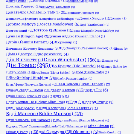
Доктор Стрендж
(1)
Доктор Рокзо
(0)
Долорес Амбридж
(0)
Домінік Торетто
(1)
Дон Жуан (Don Juan)
(0)
Донателло (Donatello, TMNT)
(3)
Донккіхот Росінант
(0)
Доннік Хендір
(1)
Доппіо
(1)
Донкіхот Дофламінго (Donquixote Doflamingo)
(0)
Доркас Медоуз (Dorcas Meadowes)
(5)
Дорі (Castle Cats)
(0)
Дотторе
(3)
Дракен
(1)
Достоєвський
(0)
Драко Мелфой (Draco Malfoy)
(0)
Дункан (Dragon Age)
(2)
Дункан Айдахо (Duncan Idaho)
(1)
Дурін (Ґеншін Імпакт)
(4)
Дюрневир
(1)
Дід Онопрій (Таємний посол)
(1)
Дівчинка в Жовтому Дощовику
(0)
Ділюк
(0)
Діма (Дмитро Однороженко)
(4)
Дін Вінчестер (Dean Winchester)
(56)
Дін Джарін
(0)
Дін Томас
(295)
Діо Брандо (Dio Brando)
(4)
Діппер Пайнс
(0)
Дітер Болен
(1)
Еббі (Castle Cats)
(1)
Дітер Болен (Dieter Bohlen)
(0)
Ебіґейл Марі Вінфілд
(7)
Ебіґейл Ремелтіндрінк
(0)
Еван Хенсен (Evan Hansen)
(2)
Еван Афтон (Плачуща Дитина)
(0)
Едвард Тіч
(6)
Едвард «Тедді» Люпін
(1)
Едвард Каллен
(2)
Едвін Пейн (Edwin Payne)
(1)
Едгар
(1)
Едд
(3)
Едгар Аллан По (Edgar Allan Poe)
(2)
Еддард Старк
(2)
Едді Домбровскі
(1)
Едді Каспбрак (Eddie Kaspbrak)
(1)
Едді Мансон (Eddie Munson)
(29)
Еджі Такаока (Eiji Takaoka)
(1)
Едогава Рампо (Rampo Edogawa)
(0)
Ейва Сільва
(2)
Едуардо "Лало" Саламанка (Eduardo "Lalo" Salamanca)
(0)
Ейджі Окумура (Eiji Okumura)
(5)
Ейвор (Eivor)
(1)
Ейлін Снейп
(0)