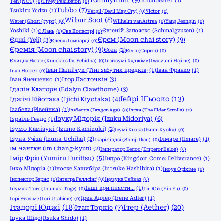
TommyInnit
(9)
Torchbearer
(1)
Ten (NCT)
(0)
Tivey Pearlbaton
(0)
Tubbo
(7)
Tsukiru Yodzu
(1)
Vergil (Devil May Cry)
(0)
Victor
(0)
Wilbur Soot
(8)
Water (Ghost (гурт)
(0)
Wilhelm van Astrea
(0)
Yang Jeongin
(0)
Yoshiki
(1)
Євгеній Запояско (Schmalgauzen)
(1)
Є Лань
(0)
Єва Поластрі
(0)
Єрем (Moon chai story)
(9)
Єджі (Yeji)
(3)
Єлена Ломбарді
(0)
Єремія (Moon chai story)
(9)
Єсен
(2)
Єсен (Сирин)
(0)
Єхидна Наклз (Knuckles the Echidna)
(0)
Івайзумі Хаджіме (Iwaizumi Hajime)
(0)
Іван Палійчук (Тіні забутих предків)
(1)
Іван Франко
(1)
Іван Ноірет
(0)
Ігор Ласточкін
(3)
Іван Яненченко
(1)
Ідалін Клаторн (Edalyn Clawthorne)
(3)
Іейрі Шьооко
(13)
Іджічі Кійотака (Ijichi Kiyotaka)
(4)
Ізабела (Рівейнка)
(1)
Ізабелла (Dragon Age)
(0)
Ізран (The Elder Scrolls)
(0)
Ізуку Мідорія (Izuku Midoriya)
(6)
Ізраїль Гендс
(1)
Ізумо Камізукі (Izumo Kamizuki)
(2)
Ізумі Кьока (Izumi Kyoka)
(0)
Ізуна Учіха (Izuna Uchiha)
(2)
Ілмаре (Ilmare)
(1)
Ікарі Сіндзі (Shinji Ikari)
(0)
Ім Чангюн (Im Chang-kyun)
(2)
Імператор Белос (Emperor Belos)
(0)
Імір Фріц (Yumiru Furittsu)
(5)
Індро (Kingdom Come: Deliverance)
(1)
Інко Мідорія
(1)
Іноске Хашибіра (Inosuke Hashibira)
(1)
Іноуе Оріхіме
(0)
Інспектор Барнс
(0)
Інтегра Геллсінґ
(0)
Інузука Тейваз
(0)
Інші крипіпасти...
(1)
Інумакі Тоге (Inumaki Toge)
(0)
Інь Юй (Yin Yu)
(0)
Ірен Адлер (Irene Adler)
(1)
Іорі Утахіме (Iori Utahime)
(0)
Ітадорі Юджі
(18)
Ітер (Aether)
(20)
Ітан Торкіо
(7)
Іцука Шідо(Itsuka Shido)
(1)