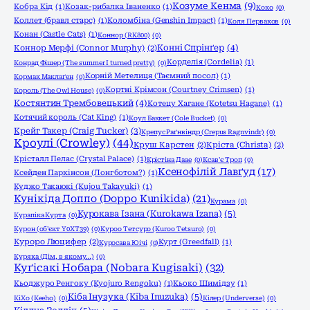
Козуме Кенма
(9)
Кобра Кід
(1)
Козак-рибалка Іваненко
(1)
Коко
(0)
Коллет (бравл старс)
(1)
Коломбіна (Genshin Impact)
(1)
Коля Перваков
(0)
Конан (Castle Cats)
(1)
Коннор (RK800)
(0)
Конні Спрінґер
(4)
Коннор Мерфі (Connor Murphy)
(2)
Корделія (Cordelia)
(1)
Конрад Фішер (The summer I turned pretty)
(0)
Корній Метелиця (Таємний посол)
(1)
Кормак Маклаґен
(0)
Кортні Крімсон (Courtney Crimsen)
(1)
Король (The Owl House)
(0)
Костянтин Трембовецький
(4)
Котецу Хагане (Kotetsu Hagane)
(1)
Котячий король (Cat King)
(1)
Коул Баккет (Cole Bucket)
(0)
Крейг Такер (Craig Tucker)
(3)
Крепус Раґнвіндр (Crepus Ragnvindr)
(0)
Кроулі (Crowley)
(44)
Круш Карстен
(2)
Кріста (Christa)
(2)
Крісталл Пелас (Crystal Palace)
(1)
Крістіна Даае
(0)
Ксав'є Троп
(0)
Ксенофілій Лавґуд
(17)
Ксейден Паркінсон (Лонгботом?)
(1)
Куджо Такаюкі (Kujou Takayuki)
(1)
Кунікіда Доппо (Doppo Kunikida)
(21)
Курама
(0)
Курокава Ізана (Kurokawa Izana)
(5)
Курапіка Курта
(0)
Курон (об'єкт Y0XT39)
(0)
Куроо Тетсуро (Kuroo Tetsuro)
(0)
Куроро Люцифер
(2)
Курт (Greedfall)
(1)
Куросава Юічі
(0)
Куряка (Дім, в якому…)
(0)
Куґісакі Нобара (Nobara Kugisaki)
(32)
Кьоджуро Ренгоку (Kyojuro Rengoku)
(1)
Кьоко Шимідзу
(1)
Кіба Інузука (Kiba Inuzuka)
(5)
КіХо (Keeho)
(0)
Кілер (Underverse)
(0)