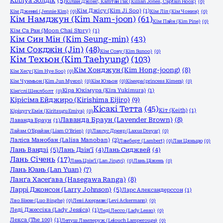
Кіллуа Золдік
(5)
Кіліан Джонс, Капітан Гак (Killian Jones, Captain Hook)
(0)
Кім Джісу (Kim Ji Soo)
(1)
Кім Дженні (Jennie Kim)
(0)
Кім Ліп (Кім Чонин)
(0)
Кім Намджун (Kim Nam-joon)
(61)
Кім Пайн (Kim Pine)
(0)
Кім Са Ран (Moon Chai Story)
(1)
Кім Син Мін (Kim Seung-min)
(43)
Кім Сокджін (Jin)
(48)
Кім Сону (Kim Sunoo)
(0)
Кім Техьон (Kim Taehyung)
(103)
Кім Хонджун (Kim Hong-joong)
(8)
Кім Хесу (Kim Hye Soo)
(0)
Кім Чунмьон (Kim Jun Myeon)
(0)
Кім Юхьон
(0)
Кімера (princess Kimera)
(0)
Кіра Юкімура (Kira Yukimura)
(1)
Кінґслі Шеклболт
(0)
Кірісіма Ейджиро (Kirishima Eijiro)
(9)
Кісакі Тетта
(45)
Кіт (Keith)
(1)
Кіріцугу Емія (Kiritsugu Emiya)
(0)
Лаванда Браун (Lavender Brown)
(8)
Лаванда Браун
(1)
Лайам О'Брайан (Liam O'Brien)
(0)
Лаксус Дреяр (Laxus Dreyar)
(0)
Лаліса Манобан (Lalisa Manoban)
(2)
Ламберт (Lambert)
(0)
Лан Цяньцю
(0)
Лань Вандзі
(5)
Лань Дзін'ї
(4)
Лань Сиджвей
(4)
Лань Січень
(17)
Лань Цзін'ї (Lan Jingyi)
(0)
Лань Ціжень
(0)
Лань Юань (Lan Yuan)
(7)
Ланґа Хасеґава (Hasegawa Ranga)
(8)
Ларрі Джонсон (Larry Johnson)
(5)
Ларс Александерссон
(1)
Лво Бінхе (Luo Binghe)
(0)
Леві Акерман (Levi Ackermann)
(0)
Леді Джессіка (Lady Jessica)
(1)
Леді Лессо (Lady Lesso)
(0)
Лекса (The 100)
(1)
Лелуш Ламперуж (Lelouch Lamperouge)
(0)