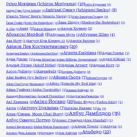
Ічіро Моріяма (Ichirou Moriyama)
(10)
Ічіґо Куросакі
(0)
Ішіґамі Сенку (Ishigami Senku)
(8)
Ішіда Урю (Uryu Ishida)
(0)
Іґнасіо "Начо" Варґа (Ignacio Varga)
(1)
Іґніс Еміліуш Стаард
(0)
Їжак Шедоу (Shadow the Hedgehog)
(1)
Їжак Сонік (Sonic the Hedgehog)
(0)
Аанг
(2)
Аарон Хочнер
(2)
А-Цін
(0)
Аарон Міньярд
(0)
Абраксас Мелфой
(8)
Абураме Шіно
(4)
Абураме Мута
(1)
Ава Нотт
(1)
Август Кіра Клевер 13
(1)
Авелін Валлен
(1)
Авінов Лев Костянтинович
(20)
Агнета Емілівна
(6)
Адам Гонтьє
(1)
Агацума Зеніцу (Agatsuma Zen'itsu)
(0)
Адам Джонс
(1)
Адачі Кійоші
(1)
Адам Мілліґан (Adam Milligan, Supernatural)
(0)
Адольф Гітлер (Adolf Hitler)
(2)
Адріан Агрест
(2)
Адріан Нотт
(1)
Азгор Дріїмур
(1)
Азирафаїл
(2)
Азріель Дріїмур
(0)
Айзава Сьота
(7)
Айві Белфрі (Ivy Belfrey)
(1)
Айзен Соуске
(0)
Айріс (Episode.My first kiss)
(1)
Айнз Оал Гоун (Момонга)
(0)
Айша Грейрат (Aisha Gureiratto)
(1)
Акааші Кейджі
(0)
Аккарді Флорентіно (Accardi Florentino)
(0)
Акутаґава Рюноске
(0)
Акіко Йосано
(20)
Акі Хаякава
(2)
Акіо Фудоу (Fudou Akio)
(1)
Акітеру Цукішіма
(7)
Акіра
(1)
Акіхіко Накано
(1)
Ал
(0)
Албус Дамблдор
(35)
Алан (Сирин, Moon Chai Story)
(3)
Албус Северус Поттер
(5)
Алекс Стендел (Alex Standall)
(1)
Алерія Тірелл
(1)
Аллура
(1)
Алексі Каунісвесі (Aleksi Matias Kaunisvesi)
(0)
Альбедо
(22)
Алонсо Дель Анхель
(0)
Алукард
(0)
Аль-Хайтам
(0)