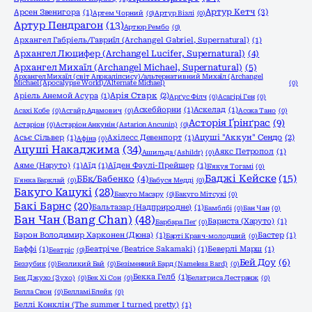
Артур Кетч
(3)
Арсен Звенигора
(1)
Артем Чорний
(0)
Артур Візлі
(0)
Артур Пендрагон
(13)
Артюр Рембо
(0)
Архангел Габріель/Гавриїл (Archangel Gabriel, Supernatural)
(1)
Архангел Люцифер (Archangel Lucifer, Supernatural)
(4)
Архангел Михаїл (Archangel Michael, Supernatural)
(5)
Архангел Михаїл (світ Апокаліпсису)/альтернативний Михаїл (Archangel
Michael (Apocalypse World)/Alternate Michael)
(0)
Аріель Анемой Асура
(1)
Арія Старк
(2)
Арґус Філч
(0)
Асагірі Ген
(0)
Аскебйорни
(1)
Аскелад
(1)
Асахі Кобе
(0)
Асгайр Адамович
(0)
Асока Тано
(0)
Асторія Ґрінґрас
(9)
Астаріон
(0)
Астаріон Анкунін (Astarion Ancunin)
(0)
Асьє Сільвер
(1)
Ахілесс Девенпорт
(1)
Ацуші "Аккун" Сендо
(2)
Афіна
(0)
Ацуші Накаджима
(34)
Аякс Петропол
(1)
Ашильда (Ashildr)
(0)
Аяме (Наруто)
(1)
Аїд
(1)
Аїден Фаулі-Прейшер
(1)
Б'якуя Тогамі
(0)
Баджі Кейске
(15)
ББк/Бабенко
(4)
Б'янка Барклай
(0)
Бабуся Медді
(0)
Бакуго Кацукі
(28)
Бакуго Масару
(0)
Бакуго Мітсукі
(0)
Бакі Барнс
(20)
Бальтазар (Надприродне)
(1)
Бамблбі
(0)
Бан Чан
(0)
Бан Чан (Bang Chan)
(48)
Бариста (Харуто)
(1)
Барбара Пеґ
(0)
Барон Володимир Харконен (Дюна)
(1)
Бастер
(1)
Барті Кравч-молодший
(0)
Баффі
(1)
Беатріче (Beatrice Sakamaki)
(1)
Беверлі Марш
(1)
Беатріс
(0)
Бей Доу
(6)
Беззубик
(0)
Безликий Бай
(0)
Безіменний Бард (Nameless Bard)
(0)
Бекка Гелб
(1)
Бек Джухо (Зухо)
(0)
Бек Хі Сон
(0)
Белатриса Лестранж
(0)
Белла Свон
(0)
Белламі Блейк
(0)
Беллі Конклін (The summer I turned pretty)
(1)