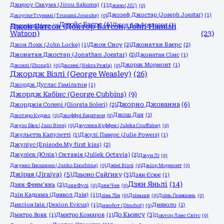
Джироу Сакума (Jirou Sakuma)
(1)
Джию (JiU)
(0)
Джозеф Джостар (Joseph Joestar)
(1)
Джоyске Тсунамі (Tsunami Jousuke)
(0)
Джойс Баєрс
(6)
Джон Альфредссон
(1)
Джозефіна Марч
Джон Ватсон (Доктор Ватсон, John Hamish
(0)
Watson)
(23)
Джон Локк (John Locke)
(1)
Джон Сноу
(2)
Джонатан Баєрс
(2)
Джонатан Джостар (Jonathan Joestar)
(2)
Джонатан Сімс
(1)
Джорах Мормонт
(1)
Джонлі (Zhongli)
(0)
Джонні (Nekra Psaria)
(0)
Джордж Візлі (George Weasley)
(26)
Джордж Дуглас Гамільтон
(1)
Джордж Кабінс (George Cubbins)
(9)
Джорно Джованна
(6)
Джорджія Солері (Giorgia Soleri)
(2)
Джош Дан
(1)
Джотаро Куджо
(0)
Джоффрі Баратеон
(0)
Джузо Біва (Juzo Biwa)
(0)
Джулека Куффен (Juleka Couffaine)
(0)
Джульєтта Капулетті
(1)
Джулі Паверс (Julie Powers)
(1)
Джуліус (Episode.My first kiss)
(2)
Джулієк (Юлік) Октавія (Juliek Octavia)
(2)
Джун Лі
(0)
Джунко Еношима (Junko Enoshima)
(0)
Джіні Візлі
(0)
Джіор Мормонт
(0)
Джірая (Jiraiya)
(5)
Дзьоно Сайґику
(3)
Дзян Єсює
(1)
Дзян Яньлі
(14)
Дзян Фенм'янь
(2)
Дзян Фулі
(0)
Дзян Чен
(0)
Дзін Кадзама (Диявол Дзін)
(1)
Дзінь Лін
(0)
Дзіньши
(0)
Дзінь Ґваншань
(0)
Диксіон Івік (Dexion Evicus)
(1)
Дияволо
(1)
Динобот (Dinobot)
(0)
До Кьонсу
(3)
Дмитро Вовк
(1)
Дмитро Комаров
(1)
Доктор Ланс Світс
(0)