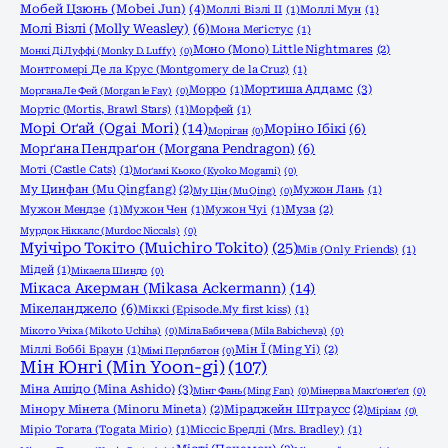
Мобей Цзюнь (Mobei Jun)
(4)
Моллі Візлі ІІ
(1)
Моллі Мун
(1)
Молі Візлі (Molly Weasley)
(6)
Мона Меґістус
(1)
Моно (Mono) Little Nightmares
(2)
Монкі Ді Луффі (Monky D. Luffy)
(0)
Монтгомері Де ла Крус (Montgomery de la Cruz)
(1)
Мортиша Аддамс
(3)
Морро
(1)
Моргана Ле Фей (Morgan le Fay)
(0)
Мортіс (Mortis, Brawl Stars)
(1)
Морфей
(1)
Морі Оґай (Ogai Mori)
(14)
Моріно Ібікі
(6)
Моріган
(0)
Морґана Пендраґон (Morgana Pendragon)
(6)
Моті (Castle Cats)
(1)
Моґамі Кьоко (Kyoko Mogami)
(0)
Му Цинфан (Mu Qingfang)
(2)
Мужон Лань
(1)
Му Цін (Mu Qing)
(0)
Мужон Мендзе
(1)
Мужон Чен
(1)
Мужон Чуі
(1)
Муза
(2)
Мурдок Ніккалс (Murdoc Niccals)
(0)
Муічіро Токіто (Muichiro Tokito)
(25)
Мів (Only Friends)
(1)
Мідей
(1)
Мікаела Шиндо
(0)
Мікаса Акерман (Mikasa Ackermann)
(14)
Мікеланджело
(6)
Міккі (Episode.My first kiss)
(1)
Мікото Учіха (Mikoto Uchiha)
(0)
Міла Бабичева (Mila Babicheva)
(0)
Міллі Боббі Браун
(1)
Мін Ї (Ming Yi)
(2)
Мімі Перлбатон
(0)
Мін Юнгі (Min Yoon-gi)
(107)
Міна Ашідо (Mina Ashido)
(3)
Мінг Фань (Ming Fan)
(0)
Мінерва Макґонеґел
(0)
Мінору Мінета (Minoru Mineta)
(2)
Міраджейн Штраусс
(2)
Міріам
(0)
Міріо Тогата (Togata Mirio)
(1)
Міссіс Бредлі (Mrs. Bradley)
(1)