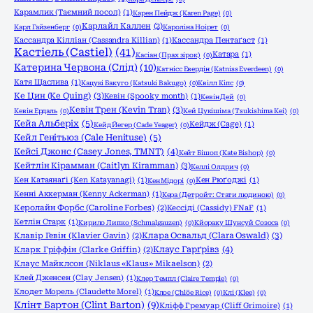
Карамлик (Таємний посол)
(1)
Карен Пейдж (Karen Page)
(0)
Карлайл Каллен
(2)
Карл Гайзенберг
(0)
Кароліна Ноірет
(0)
Кассандра Кілліан (Cassandra Killian)
(1)
Кассандра Пентаґаст
(1)
Кастіель (Castiel)
(41)
Катара
(1)
Касіан (Прах зірок)
(0)
Катерина Червона (Слід)
(10)
Катнісс Евердін (Katniss Everdeen)
(0)
Катя Щаслива
(1)
Кацукі Бакуго (Katsuki Bakugo)
(0)
Квілл Кіпс
(0)
Ке Цин (Ke Quing)
(3)
Кевін (Spooky month)
(1)
Кевін Дей
(0)
Кевін Трен (Kevin Tran)
(3)
Кевін Ердаль
(0)
Кей Цукішіма (Tsukishima Kei)
(0)
Кейа Альберіх
(5)
Кейдж (Cage)
(1)
Кейд Йегер (Cade Yeager)
(0)
Кейл Генітьюз (Cale Henituse)
(5)
Кейсі Джонс (Casey Jones, TMNT)
(4)
Кейт Бішоп (Kate Bishop)
(0)
Кейтлін Кірамман (Caitlyn Kiramman)
(3)
Келлі Олдрич
(0)
Кен Катаянаґі (Ken Katayanagi)
(1)
Кен Рюґоджі
(1)
Кен Мідорі
(0)
Кенні Аккерман (Kenny Ackerman)
(1)
Кера (Детройт: Стати людиною)
(0)
Керолайн Форбс (Caroline Forbes)
(2)
Кессіді (Cassidy) FNaF
(1)
Кетлін Старк
(1)
Кирило Липко (Schmalgauzen)
(0)
Кйораку Шунсуй Созоса
(0)
Клара Освальд (Clara Oswald)
(3)
Клавір Гевін (Klavier Gavin)
(2)
Клаус Гарґрівз
(4)
Кларк Гріффін (Clarke Griffin)
(2)
Клаус Майклсон (Niklaus «Klaus» Mikaelson)
(2)
Клей Дженсен (Clay Jensen)
(1)
Клер Темпл (Claire Temple)
(0)
Клодет Морель (Claudette Morel)
(1)
Клое (Chlöe Rice)
(0)
Клі (Klee)
(0)
Клінт Бартон (Clint Barton)
(9)
Кліфф Гремуар (Cliff Grimoire)
(1)