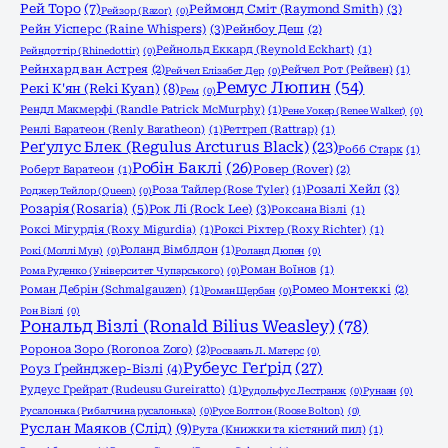
Рей Торо
(7)
Реймонд Сміт (Raymond Smith)
(3)
Рейзор (Razor)
(0)
Рейн Уісперс (Raine Whispers)
(3)
Рейнбоу Деш
(2)
Рейнольд Еккард (Reynold Eckhart)
(1)
Рейндоттір (Rhinedottir)
(0)
Рейнхард ван Астрея
(2)
Рейчел Рот (Рейвен)
(1)
Рейчел Елізабет Дер
(0)
Ремус Люпин
(54)
Рекі К'ян (Reki Kyan)
(8)
Рем
(0)
Рендл Макмерфі (Randle Patrick McMurphy)
(1)
Рене Уокер (Renee Walker)
(0)
Ренлі Баратеон (Renly Baratheon)
(1)
Реттреп (Rattrap)
(1)
Реґулус Блек (Regulus Arcturus Black)
(23)
Робб Старк
(1)
Робін Баклі
(26)
Роберт Баратеон
(1)
Ровер (Rover)
(2)
Розалі Хейл
(3)
Роза Тайлер (Rose Tyler)
(1)
Роджер Тейлор (Queen)
(0)
Розарія (Rosaria)
(5)
Рок Лі (Rock Lee)
(3)
Роксана Візлі
(1)
Роксі Мігурдія (Roxy Migurdia)
(1)
Роксі Ріхтер (Roxy Richter)
(1)
Роланд Вімблдон
(1)
Рокі (Моллі Мун)
(0)
Роланд Дюпен
(0)
Роман Воїнов
(1)
Рома Руденко (Університет Чупарського)
(0)
Роман Дебрін (Schmalgauzen)
(1)
Ромео Монтеккі
(2)
Роман Щербан
(0)
Рон Візлі
(0)
Рональд Візлі (Ronald Bilius Weasley)
(78)
Ророноа Зоро (Roronoa Zoro)
(2)
Росвааль Л. Матерс
(0)
Рубеус Геґрід
(27)
Роуз Ґрейнджер-Візлі
(4)
Рудеус Грейрат (Rudeusu Gureiratto)
(1)
Рудольфус Лестранж
(0)
Рунаан
(0)
Русалонька (Рибалчина русалонька)
(0)
Русе Болтон (Roose Bolton)
(0)
Руслан Маяков (Слід)
(9)
Рута (Книжки та кістяний пил)
(1)