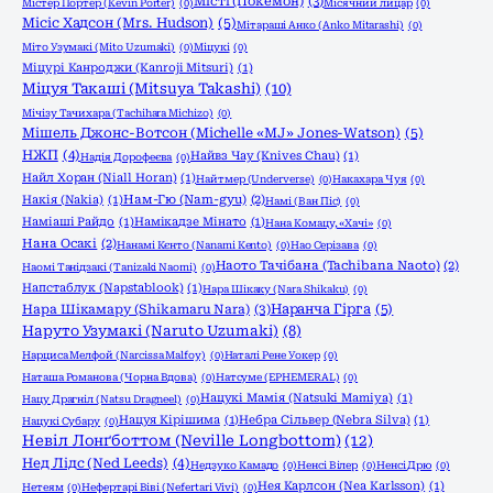
Місті (Покемон)
(3)
Містер Портер (Kevin Porter)
(0)
Місячний лицар
(0)
Місіс Хадсон (Mrs. Hudson)
(5)
Мітараші Анко (Anko Mitarashi)
(0)
Міто Узумакі (Mito Uzumaki)
(0)
Міцукі
(0)
Міцурі Канроджи (Kanroji Mitsuri)
(1)
Міцуя Такаші (Mitsuya Takashi)
(10)
Мічізу Тачихара (Tachihara Michizo)
(0)
Мішель Джонс-Вотсон (Michelle «MJ» Jones-Watson)
(5)
НЖП
(4)
Найвз Чау (Knives Chau)
(1)
Надія Дорофеєва
(0)
Найл Хоран (Niall Horan)
(1)
Найтмер (Underverse)
(0)
Накахара Чуя
(0)
Накія (Nakia)
(1)
Нам-Гю (Nam-gyu)
(2)
Намі (Ван Піс)
(0)
Наміаші Райдо
(1)
Намікадзе Мінато
(1)
Нана Комацу, «Хачі»
(0)
Нана Осакі
(2)
Нанамі Кєнто (Nanami Kento)
(0)
Нао Серізава
(0)
Наото Тачібана (Tachibana Naoto)
(2)
Наомі Танідзакі (Tanizaki Naomi)
(0)
Напстаблук (Napstablook)
(1)
Нара Шікаку (Nara Shikaku)
(0)
Нара Шікамару (Shikamaru Nara)
(3)
Наранча Гірга
(5)
Наруто Узумакі (Naruto Uzumaki)
(8)
Нарциса Мелфой (Narcissa Malfoy)
(0)
Наталі Рене Уокер
(0)
Наташа Романова (Чорна Вдова)
(0)
Натсуме (EPHEMERAL)
(0)
Нацукі Мамія (Natsuki Mamiya)
(1)
Нацу Драгніл (Natsu Dragneel)
(0)
Нацуя Кірішима
(1)
Небра Сільвер (Nebra Silva)
(1)
Нацукі Субару
(0)
Невіл Лонґботтом (Neville Longbottom)
(12)
Нед Лідс (Ned Leeds)
(4)
Недзуко Камадо
(0)
Ненсі Вілер
(0)
Ненсі Дрю
(0)
Нея Карлсон (Nea Karlsson)
(1)
Нетеям
(0)
Нефертарі Віві (Nefertari Vivi)
(0)