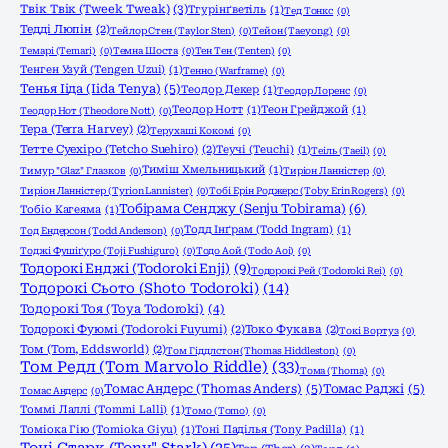
Твік Твік (Tweek Tweak)
(3)
Тгурінґветіль
(1)
Тед Тонкс
(0)
Тедді Люпін
(2)
Тейлор Стен (Taylor Sten)
(0)
Тейон (Taeyong)
(0)
Темарі (Temari)
(0)
Темна Шоста
(0)
Тен Тен (Tenten)
(0)
Тенген Узуй (Tengen Uzui)
(1)
Тенно (Warframe)
(0)
Тенья Ііда (Iida Tenya)
(5)
Теодор Декер
(1)
Теодор Лоренс
(0)
Теодор Нотт
(1)
Теон Грейджой
(1)
Теодор Нот (Theodore Nott)
(0)
Тера (Terra Harvey)
(2)
Терухаші Кокомі
(0)
Тетте Суехіро (Tetcho Suehiro)
(2)
Теучі (Teuchi)
(1)
Теіль (Taeil)
(0)
Тиміш Хмельницький
(1)
Тимур "Glaz" Глазков
(0)
Тиріон Ланністер
(0)
Тиріон Ланністер (Tyrion Lannister)
(0)
Тобі Ерін Роджерс (Toby Erin Rogers)
(0)
Тобірама Сенджу (Senju Tobirama)
(6)
Тобіо Кагеяма
(1)
Тодд Інґрам (Todd Ingram)
(1)
Тод Ендерсон (Todd Anderson)
(0)
Тоджі Фушіґуро (Toji Fushiguro)
(0)
Тодо Аой (Todo Aoi)
(0)
Тодорокі Енджі (Todoroki Enji)
(9)
Тодорокі Рей (Todoroki Rei)
(0)
Тодорокі Сьото (Shoto Todoroki)
(14)
Тодорокі Тоя (Toya Todoroki)
(4)
Тодорокі Фуюмі (Todoroki Fuyumi)
(2)
Токо Фукава
(2)
Токі Вортуз
(0)
Том (Tom, Eddsworld)
(2)
Том Гіддлстон (Thomas Hiddleston)
(0)
Том Редл (Tom Marvolo Riddle)
(33)
Тома (Thoma)
(0)
Томас Андерс (Thomas Anders)
(5)
Томас Раджі
(5)
Томас Андерс
(0)
Томмі Лаллі (Tommi Lalli)
(1)
Томо (Tomo)
(0)
Томіока Гію (Tomioka Giyu)
(1)
Тоні Паділья (Tony Padilla)
(1)
Тоні Старк (Tony" Stark)
(25)