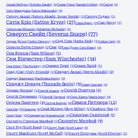
Сасакі Нобуко (Nobuko Sasaki)
(0)
Саске Учіха (Sasuke Uchiha)
(0)
Сасорі
(0)
Сато Мацудзака (Satou Matsuzaka)
(0)
Сатору Акаші (Satoru Akashi, Super Sentai)
(1)
Сатору Годжо
(1)
Сатін Кріз (Satine Kryze)
(27)
Саю (Sayu)
(1)
Саша Браус
(0)
Себастьян Міхаеліс (Sebastian Michaelis)
(0)
Северус Снейп (Severus Snape)
(77)
Седі Сінк (Sadie Sink)
(1)
Седрік Діґорі (Cedric Diggory)
(0)
Сейшу Інуї
(0)
Селеста Летта Стаард
(1)
Сем
(2)
Сем (Доля: Сага Вінкс)
(0)
Сем Вілсон (Sam Wilson)
(5)
Сем Вінчестер (Sam Winchester)
(34)
Семвел Тарлі
(1)
Семен Палій
(1)
Сем Еліот (The Society)
(0)
Сенд (Сен) (Only Friends)
(1)
Сенджу Акаші (Senju Akashi)
(2)
Сенджу Хашірама (Hashirama Senju)
(0)
Сенджу Цунаде (Tsunade Senju)
(9)
Сенку Ішігамі
(0)
Сергій Притула
(4)
Серана (Serana)
(1)
Сергій Іванов
(0)
Сергій Стерненко
(1)
Сергій Чирков
(0)
Серо Ханта (Hanta Sero)
(0)
Симон Петлюра
(12)
Серсея Ланістер
(4)
Сестра Беатріс
(0)
Скай Міллер (Skye Miller)
(1)
Скайлор Чен
(1)
Син Цю
(0)
Синьора
(0)
Сквізґаар Сквіґельф
(3)
Скар (Scar)
(0)
Скарамуча (Scaramuccia)
(0)
Скорпіус Мелфой
(9)
Скорпіус Гіперіон Малфой
(1)
Скот Рід (Scott Reed)
(1)
Скотт Ленг (Scott Lang)
(0)
Скотт МакКолл (Scott McCall)
(3)
Скотт Пілігрим (Scott Pilgrim)
(1)