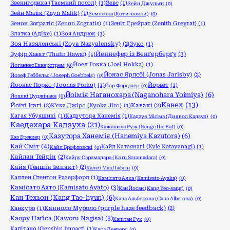
Звенигориха (Таємний посол)
(1)
Зевс
(1)
Зейн Джульєн
(0)
Зейн Малік (Zayn Malik)
(1)
Землеока (Коти-вояки)
(0)
Зенон Зоґратіс (Zenon Zogratis)
(1)
Зеніт Грейрат (Zenith Greyrat)
(1)
Златка (Адіке)
(1)
Зоя Андрюк
(1)
Зоя Назяленські (Zoya Nazyalensky)
(2)
Зуко
(1)
Йеннефер із Венґерберґу
(3)
Зуфір Хават (Thufir Hawat)
(1)
Йоел Гокка (Joel Hokka)
(1)
Йоганнес Еккерстрем
(0)
Йонас Ярлсбі (Jonas Jarlsby)
(2)
Йозеф Геббельс (Joseph Goebbels)
(0)
Йоонас Порко (Joonas Porko)
(1)
Йорвет
(1)
Йор Форджер
(0)
Йоімія Наґанохара (Naganohara Yoimiya)
(6)
Йошікі Цуджінака
(0)
Кавех
(13)
Йоічі Ісагі
(2)
К'єка Джіро (Kyoka Jiro)
(1)
Кавакі
(2)
Кагая Убуяшикі
(1)
Кадзутора Ханемія
(1)
Кадзуя Місіма (Диявол Кадзуя)
(0)
Каедехара Кадзуха
(21)
Кажаниха Руж (Rouge the Bat)
(0)
Казутора Ханемія (Hanemiya Kazutora)
(6)
Каз Бреккер
(0)
Кай Сміт
(4)
Кайл Катаянаґі (Kyle Katayanagi)
(1)
Кайл Брофловскі
(0)
Кайлан Тейрін
(2)
Кайру Сарамадара (Kairu Saramadara)
(0)
Кайя (Ґеншін Імпакт)
(2)
Калеб МакЛафлін
(0)
Каллен Стентон Разерфорд
(1)
Камісато Аяка (Kamisato Ayaka)
(0)
Камісато Аято (Kamisato Ayato)
(3)
Кан Йосан (Kang Yeo-sang)
(0)
Кан Техьон (Kang Tae-hyun)
(6)
Кана Альберона (Cana Alberona)
(0)
Канкуро
(1)
Канноло Муроло (purple haze feedback)
(2)
Каору Наґіса (Kaworu Nagisa)
(3)
Капітан Гук
(0)
Капітано (Genshin Impact)
(1)
Кара Денверс
(0)