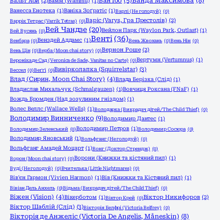
Ванда Максимова
(8)
Ван Їбо
(5)
Вальт Аой
(2)
Вамм (Wammu)
(1)
Ванесса Енотека
(1)
Ваніка Зоґратіс
(1)
Варлі (Не голодуй)
(0)
Варіс (Varys, Гра Престолів)
(2)
Варрік Тетрас (Varrik Tetras)
(0)
Вей Чандзе
(20)
Вейлон Парк (Waylon Park, Outlast)
(1)
Вей Вусянь
(0)
Венті
(36)
Венздей Аддамс
(1)
Венбара
(0)
Вень Жвохань
(0)
Вень Нін
(0)
Вернон Роше
(2)
Вень Цін
(0)
Верба (Moon chai story)
(0)
Вертумн (Vertumnus)
(1)
Вероніка де Сад (Veronica de Sade, Vanitas no Carte)
(0)
Вивірколапка (Squirrelstar)
(3)
Вессел
(0)
Веґґі
(0)
Влад (Сирин, Moon Chai Story)
(4)
Влада Берізка (Слід)
(1)
Владислав Михальчук (Schmalgauzen)
(1)
Вовчиця Роксана (FNaF)
(1)
Вождь Бромден (Над зозулиним гніздом)
(1)
Волес Веллс (Wallace Wells)
(1)
Володарка (Викрадач дітей/The Child Thief)
(0)
Володимир Винниченко
(9)
Володимир Дантес
(1)
Володимир Петров
(1)
Володимир Зеленський
(0)
Володимир Сосюра
(0)
Володимир Яновський
(1)
Вольфганг (Не голодуй)
(0)
Вольфганг Амадей Моцарт
(1)
Вонг (Доктор Стрендж)
(0)
Ворони (Книжки та кістяний пил)
(1)
Ворон (Moon chai story)
(0)
Вуді (Не голодуй)
(0)
Вчителька (Little Nightmares)
(0)
Вів'єн Гармон (Vivien Harmon)
(1)
Вів (Книжки та Кістяний пил)
(1)
Вівіан Дель Анхель
(0)
Відьма (Викрадач дітей/The Child Thief)
(0)
Віжен (Vision)
(4)
Вікерботом
(1)
Віктор Никифоров
(2)
Віктор Крей
(0)
Віктор Шаблій (Слід)
(3)
Вікторія Белфрі (Victoria Belfrey)
(0)
Вікторія де Анжеліс (Victoria De Angelis, Måneskin)
(8)