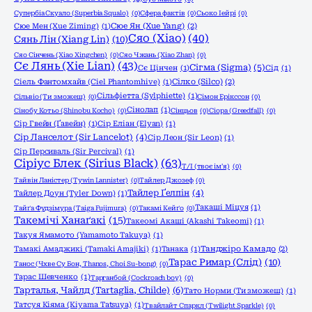
Супербіа Скуало (Superbia Squalo)
(0)
Сфера фактів
(0)
Сьоко Іейрі
(0)
Сюе Мен (Xue Ziming)
(1)
Сюе Ян (Xue Yang)
(2)
Сяо (Xiao)
(40)
Сянь Лін (Xiang Lin)
(10)
Сяо Сінчень (Xiao Xingchen)
(0)
Сяо Чжань (Xiao Zhan)
(0)
Сє Лянь (Xie Lian)
(43)
Сігма (Sigma)
(5)
Сє Цінчен
(1)
Сід
(1)
Сіель Фантомхайв (Ciel Phantomhive)
(1)
Сілко (Silco)
(2)
Сільфіетта (Sylphiette)
(1)
Сільвіо (Ти зможеш)
(0)
Сімон Ерікссон
(0)
Сінолап
(1)
Сінобу Котьо (Shinobu Kocho)
(0)
Сінцьов
(0)
Сіора (Greedfall)
(0)
Сір Гвейн (Ґавейн)
(1)
Сір Еліан (Elyan)
(1)
Сір Ланселот (Sir Lancelot)
(4)
Сір Леон (Sir Leon)
(1)
Сір Персиваль (Sir Percival)
(1)
Сіріус Блек (Sirius Black)
(63)
Т/І (твоє ім'я)
(0)
Тайвін Ланістер (Tywin Lannister)
(0)
Тайлер Джозеф
(0)
Тайлер Ґелпін
(4)
Тайлер Доун (Tyler Down)
(1)
Такаші Міцуя
(1)
Тайґа Фудзімура (Taiga Fujimura)
(0)
Такамі Кейґо
(0)
Такемічі Ханаґакі
(15)
Такеомі Акаші (Akashi Takeomi)
(1)
Такуя Ямамото (Yamamoto Takuya)
(1)
Тамакі Амаджикі (Tamaki Amajiki)
(1)
Танака
(1)
Танджіро Камадо
(2)
Тарас Римар (Слід)
(10)
Танос (Чхве Су Бон, Thanos, Choi Su-bong)
(0)
Тарас Шевченко
(1)
Тарганбой (Cockroach boy)
(0)
Тарталья, Чайлд (Tartaglia, Childe)
(6)
Тато Норми (Ти зможеш)
(1)
Татсуя Кіяма (Kiyama Tatsuya)
(1)
Твайлайт Спаркл (Twilight Sparkle)
(0)