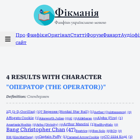
Фікманія
Фанфіки українською мовою
Про
Фанфіки
Оригінал
Статті
Форум
Фанарт
Аудіоф
сайт
4
RESULTS WITH CHARACTER
"ОПЕРАТОР (THE OPERATOR))"
Definition:
Слендермен
2Д (2-D, Gorillaz)
(1)
7 Березня (Honkai Star Rail)
(1)
Aether (Quintessence)
(0)
Affogato Cookie
(1)
Alpha (Fire)
(1)
Ainsworth Julian
(0)
Al
(0)
Aldebaran
(0)
Arthur Mancini
(1)
Anastasia Hoshin
(0)
Arhu (Divinity)
(0)
BadBoyHalo
(0)
Bang Christopher Chan
(47)
Beatrice
(0)
Ben Solo
(0)
BG9
(0)
Captain Puffy
(1)
CC-2224 Коді
(1)
BM (Kim Matthew)
(0)
Caramel Arrow Cookie
(0)