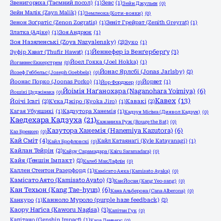
Звенигориха (Таємний посол)
(1)
Зевс
(1)
Зейн Джульєн
(0)
Зейн Малік (Zayn Malik)
(1)
Землеока (Коти-вояки)
(0)
Зенон Зоґратіс (Zenon Zogratis)
(1)
Зеніт Грейрат (Zenith Greyrat)
(1)
Златка (Адіке)
(1)
Зоя Андрюк
(1)
Зоя Назяленські (Zoya Nazyalensky)
(2)
Зуко
(1)
Йеннефер із Венґерберґу
(3)
Зуфір Хават (Thufir Hawat)
(1)
Йоел Гокка (Joel Hokka)
(1)
Йоганнес Еккерстрем
(0)
Йонас Ярлсбі (Jonas Jarlsby)
(2)
Йозеф Геббельс (Joseph Goebbels)
(0)
Йоонас Порко (Joonas Porko)
(1)
Йорвет
(1)
Йор Форджер
(0)
Йоімія Наґанохара (Naganohara Yoimiya)
(6)
Йошікі Цуджінака
(0)
Кавех
(13)
Йоічі Ісагі
(2)
К'єка Джіро (Kyoka Jiro)
(1)
Кавакі
(2)
Кагая Убуяшикі
(1)
Кадзутора Ханемія
(1)
Кадзуя Місіма (Диявол Кадзуя)
(0)
Каедехара Кадзуха
(21)
Кажаниха Руж (Rouge the Bat)
(0)
Казутора Ханемія (Hanemiya Kazutora)
(6)
Каз Бреккер
(0)
Кай Сміт
(4)
Кайл Катаянаґі (Kyle Katayanagi)
(1)
Кайл Брофловскі
(0)
Кайлан Тейрін
(2)
Кайру Сарамадара (Kairu Saramadara)
(0)
Кайя (Ґеншін Імпакт)
(2)
Калеб МакЛафлін
(0)
Каллен Стентон Разерфорд
(1)
Камісато Аяка (Kamisato Ayaka)
(0)
Камісато Аято (Kamisato Ayato)
(3)
Кан Йосан (Kang Yeo-sang)
(0)
Кан Техьон (Kang Tae-hyun)
(6)
Кана Альберона (Cana Alberona)
(0)
Канкуро
(1)
Канноло Муроло (purple haze feedback)
(2)
Каору Наґіса (Kaworu Nagisa)
(3)
Капітан Гук
(0)
Капітано (Genshin Impact)
(1)
Кара Денверс
(0)