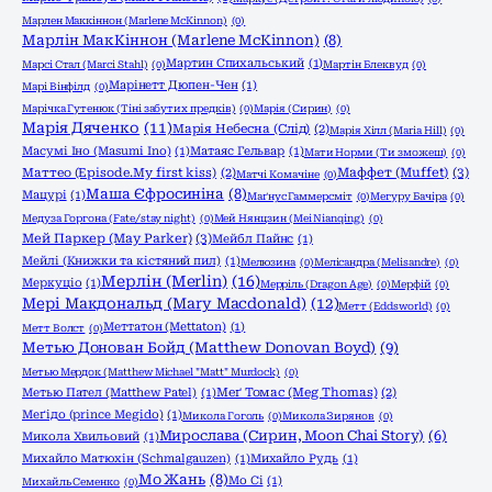
Марлен Маккіннон (Marlene McKinnon)
(0)
Марлін МакКіннон (Marlene McKinnon)
(8)
Мартин Спихальський
(1)
Марсі Стал (Marci Stahl)
(0)
Мартін Блеквуд
(0)
Марінетт Дюпен-Чен
(1)
Марі Вінфілд
(0)
Марічка Гутенюк (Тіні забутих предків)
(0)
Марія (Сирин)
(0)
Марія Дяченко
(11)
Марія Небесна (Слід)
(2)
Марія Хілл (Maria Hill)
(0)
Масумі Іно (Masumi Ino)
(1)
Матаяс Гельвар
(1)
Мати Норми (Ти зможеш)
(0)
Маффет (Muffet)
(3)
Маттео (Episode.My first kiss)
(2)
Матчі Комачіне
(0)
Маша Єфросиніна
(8)
Мацурі
(1)
Маґнус Гаммерсміт
(0)
Мегуру Бачіра
(0)
Медуза Горгона (Fate/stay night)
(0)
Мей Нянцзин (Mei Nianqing)
(0)
Мей Паркер (May Parker)
(3)
Мейбл Пайнс
(1)
Мейлі (Книжки та кістяний пил)
(1)
Мелюзина
(0)
Мелісандра (Melisandre)
(0)
Мерлін (Merlin)
(16)
Меркуціо
(1)
Мерріль (Dragon Age)
(0)
Мерфій
(0)
Мері Макдональд (Mary Macdonald)
(12)
Метт (Eddsworld)
(0)
Меттатон (Mettaton)
(1)
Метт Волст
(0)
Метью Донован Бойд (Matthew Donovan Boyd)
(9)
Метью Мердок (Matthew Michael "Matt" Murdock)
(0)
Метью Пател (Matthew Patel)
(1)
Меґ Томас (Meg Thomas)
(2)
Меґідо (prince Megido)
(1)
Микола Гоголь
(0)
Микола Зирянов
(0)
Мирослава (Сирин, Moon Chai Story)
(6)
Микола Хвильовий
(1)
Михайло Матюхін (Schmalgauzen)
(1)
Михайло Рудь
(1)
Мо Жань
(8)
Мо Сі
(1)
Михайль Семенко
(0)