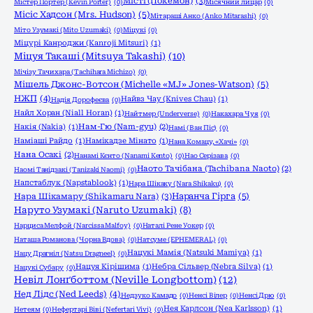
Місті (Покемон)
(3)
Містер Портер (Kevin Porter)
(0)
Місячний лицар
(0)
Місіс Хадсон (Mrs. Hudson)
(5)
Мітараші Анко (Anko Mitarashi)
(0)
Міто Узумакі (Mito Uzumaki)
(0)
Міцукі
(0)
Міцурі Канроджи (Kanroji Mitsuri)
(1)
Міцуя Такаші (Mitsuya Takashi)
(10)
Мічізу Тачихара (Tachihara Michizo)
(0)
Мішель Джонс-Вотсон (Michelle «MJ» Jones-Watson)
(5)
НЖП
(4)
Найвз Чау (Knives Chau)
(1)
Надія Дорофеєва
(0)
Найл Хоран (Niall Horan)
(1)
Найтмер (Underverse)
(0)
Накахара Чуя
(0)
Накія (Nakia)
(1)
Нам-Гю (Nam-gyu)
(2)
Намі (Ван Піс)
(0)
Наміаші Райдо
(1)
Намікадзе Мінато
(1)
Нана Комацу, «Хачі»
(0)
Нана Осакі
(2)
Нанамі Кєнто (Nanami Kento)
(0)
Нао Серізава
(0)
Наото Тачібана (Tachibana Naoto)
(2)
Наомі Танідзакі (Tanizaki Naomi)
(0)
Напстаблук (Napstablook)
(1)
Нара Шікаку (Nara Shikaku)
(0)
Нара Шікамару (Shikamaru Nara)
(3)
Наранча Гірга
(5)
Наруто Узумакі (Naruto Uzumaki)
(8)
Нарциса Мелфой (Narcissa Malfoy)
(0)
Наталі Рене Уокер
(0)
Наташа Романова (Чорна Вдова)
(0)
Натсуме (EPHEMERAL)
(0)
Нацукі Мамія (Natsuki Mamiya)
(1)
Нацу Драгніл (Natsu Dragneel)
(0)
Нацуя Кірішима
(1)
Небра Сільвер (Nebra Silva)
(1)
Нацукі Субару
(0)
Невіл Лонґботтом (Neville Longbottom)
(12)
Нед Лідс (Ned Leeds)
(4)
Недзуко Камадо
(0)
Ненсі Вілер
(0)
Ненсі Дрю
(0)
Нея Карлсон (Nea Karlsson)
(1)
Нетеям
(0)
Нефертарі Віві (Nefertari Vivi)
(0)