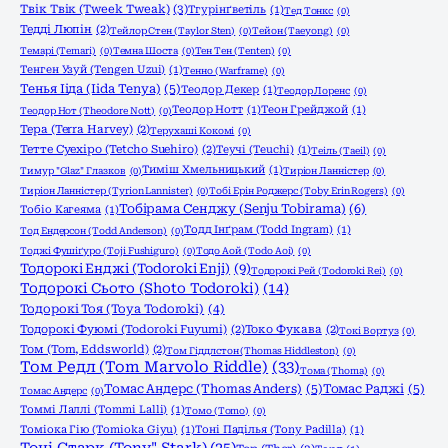
Твік Твік (Tweek Tweak)
(3)
Тгурінґветіль
(1)
Тед Тонкс
(0)
Тедді Люпін
(2)
Тейлор Стен (Taylor Sten)
(0)
Тейон (Taeyong)
(0)
Темарі (Temari)
(0)
Темна Шоста
(0)
Тен Тен (Tenten)
(0)
Тенген Узуй (Tengen Uzui)
(1)
Тенно (Warframe)
(0)
Тенья Ііда (Iida Tenya)
(5)
Теодор Декер
(1)
Теодор Лоренс
(0)
Теодор Нотт
(1)
Теон Грейджой
(1)
Теодор Нот (Theodore Nott)
(0)
Тера (Terra Harvey)
(2)
Терухаші Кокомі
(0)
Тетте Суехіро (Tetcho Suehiro)
(2)
Теучі (Teuchi)
(1)
Теіль (Taeil)
(0)
Тиміш Хмельницький
(1)
Тимур "Glaz" Глазков
(0)
Тиріон Ланністер
(0)
Тиріон Ланністер (Tyrion Lannister)
(0)
Тобі Ерін Роджерс (Toby Erin Rogers)
(0)
Тобірама Сенджу (Senju Tobirama)
(6)
Тобіо Кагеяма
(1)
Тодд Інґрам (Todd Ingram)
(1)
Тод Ендерсон (Todd Anderson)
(0)
Тоджі Фушіґуро (Toji Fushiguro)
(0)
Тодо Аой (Todo Aoi)
(0)
Тодорокі Енджі (Todoroki Enji)
(9)
Тодорокі Рей (Todoroki Rei)
(0)
Тодорокі Сьото (Shoto Todoroki)
(14)
Тодорокі Тоя (Toya Todoroki)
(4)
Тодорокі Фуюмі (Todoroki Fuyumi)
(2)
Токо Фукава
(2)
Токі Вортуз
(0)
Том (Tom, Eddsworld)
(2)
Том Гіддлстон (Thomas Hiddleston)
(0)
Том Редл (Tom Marvolo Riddle)
(33)
Тома (Thoma)
(0)
Томас Андерс (Thomas Anders)
(5)
Томас Раджі
(5)
Томас Андерс
(0)
Томмі Лаллі (Tommi Lalli)
(1)
Томо (Tomo)
(0)
Томіока Гію (Tomioka Giyu)
(1)
Тоні Паділья (Tony Padilla)
(1)
Тоні Старк (Tony" Stark)
(25)