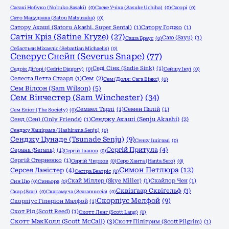
Сасакі Нобуко (Nobuko Sasaki)
(0)
Саске Учіха (Sasuke Uchiha)
(0)
Сасорі
(0)
Сато Мацудзака (Satou Matsuzaka)
(0)
Сатору Акаші (Satoru Akashi, Super Sentai)
(1)
Сатору Годжо
(1)
Сатін Кріз (Satine Kryze)
(27)
Саю (Sayu)
(1)
Саша Браус
(0)
Себастьян Міхаеліс (Sebastian Michaelis)
(0)
Северус Снейп (Severus Snape)
(77)
Седі Сінк (Sadie Sink)
(1)
Седрік Діґорі (Cedric Diggory)
(0)
Сейшу Інуї
(0)
Селеста Летта Стаард
(1)
Сем
(2)
Сем (Доля: Сага Вінкс)
(0)
Сем Вілсон (Sam Wilson)
(5)
Сем Вінчестер (Sam Winchester)
(34)
Семвел Тарлі
(1)
Семен Палій
(1)
Сем Еліот (The Society)
(0)
Сенд (Сен) (Only Friends)
(1)
Сенджу Акаші (Senju Akashi)
(2)
Сенджу Хашірама (Hashirama Senju)
(0)
Сенджу Цунаде (Tsunade Senju)
(9)
Сенку Ішігамі
(0)
Сергій Притула
(4)
Серана (Serana)
(1)
Сергій Іванов
(0)
Сергій Стерненко
(1)
Сергій Чирков
(0)
Серо Ханта (Hanta Sero)
(0)
Симон Петлюра
(12)
Серсея Ланістер
(4)
Сестра Беатріс
(0)
Скай Міллер (Skye Miller)
(1)
Скайлор Чен
(1)
Син Цю
(0)
Синьора
(0)
Сквізґаар Сквіґельф
(3)
Скар (Scar)
(0)
Скарамуча (Scaramuccia)
(0)
Скорпіус Мелфой
(9)
Скорпіус Гіперіон Малфой
(1)
Скот Рід (Scott Reed)
(1)
Скотт Ленг (Scott Lang)
(0)
Скотт МакКолл (Scott McCall)
(3)
Скотт Пілігрим (Scott Pilgrim)
(1)