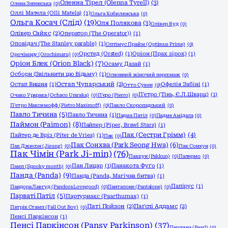
Оленна Тірел (Olenna Tyrell)
(3)
Олена Зеленська
(0)
Оллі Матела (Olli Matela)
(1)
Ольга Кобилянська
(0)
Ольга Косач (Слід)
(19)
Оля Полякова
(3)
Олівер Вуд
(0)
Олівер Сайкс
(2)
Оператор (The Operator))
(1)
Оповідач (The Stanley parable)
(1)
Оптімус Прайм (Optimus Prime)
(0)
Орстед (Orsted)
(1)
Оріон (Прах зірок)
(1)
Орочімару (Orochimaru)
(0)
Оріон Блек (Orion Black)
(7)
Осаму Дазай
(1)
Осборн (Звільнити цю Відьму)
(1)
Основний жіночий персонаж
(0)
Остап Вишня
(1)
Остап Чупарський
(2)
Офелія Забіні
(1)
Отто Сувен
(0)
П'єтро (Тінь, Є.Л.Шварц)
(1)
Очако Урарака (Ochaco Uraraka)
(0)
П'єро (Pierro)
(0)
П'єтро Максимофф (Pietro Maximoff)
(0)
Павло Скоропадський
(0)
Павло Тичина
(5)
Павло Тичина
(1)
Падма Патіл
(0)
Падме Амідала
(0)
Паймон (Paimon)
(8)
Пайпер (Piper, Brawl Stars)
(1)
Пак (Сестри Грімм)
(4)
Пайтер де Вріз (Piter de Vries)
(1)
Пак
(0)
Пак Сонхва (Park Seong Hwa)
(6)
Пак Джисон (Jisung)
(0)
Пак Сонхун
(0)
Пак Чімін (Park Ji-min)
(76)
Паккун (Pakkun)
(0)
Палермо
(0)
Пан Лицар
(1)
Панакота Фуґо
(1)
Памп (Spooky month)
(0)
Панда (Panda)
(9)
Панда (Panda, Магічна битва)
(1)
Папірус
(1)
Пандора Лавгуд (Pandora Lovegood)
(0)
Панталоне (Pantalone)
(0)
Парваті Патіл
(5)
Партурнакс (Paarthurnax)
(1)
Паті Пойзон
(2)
Паґслі Аддамс
(2)
Патрік Стамп (Fall Out Boy)
(0)
Пенсі Паркінсон
(1)
Пенсі Паркінсон (Pansy Parkinson)
(37)
Перлина (Pearl)
(0)