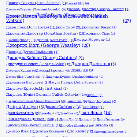
Джироу Сакума (Jirou Sakuma)
(1)
Джию (JiU)
(0)
Джозеф Джостар (Joseph Joestar)
(1)
Джоyске Тсунамі (Tsunami Jousuke)
(0)
Джойс Баєрс
(6)
Джон Альфредссон
(1)
Джозефіна Марч
Джон Ватсон (Доктор Ватсон, John Hamish
(0)
Watson)
(23)
Джон Локк (John Locke)
(1)
Джон Сноу
(2)
Джонатан Баєрс
(2)
Джонатан Джостар (Jonathan Joestar)
(2)
Джонатан Сімс
(1)
Джорах Мормонт
(1)
Джонлі (Zhongli)
(0)
Джонні (Nekra Psaria)
(0)
Джордж Візлі (George Weasley)
(26)
Джордж Дуглас Гамільтон
(1)
Джордж Кабінс (George Cubbins)
(9)
Джорно Джованна
(6)
Джорджія Солері (Giorgia Soleri)
(2)
Джош Дан
(1)
Джотаро Куджо
(0)
Джоффрі Баратеон
(0)
Джузо Біва (Juzo Biwa)
(0)
Джулека Куффен (Juleka Couffaine)
(0)
Джульєтта Капулетті
(1)
Джулі Паверс (Julie Powers)
(1)
Джуліус (Episode.My first kiss)
(2)
Джулієк (Юлік) Октавія (Juliek Octavia)
(2)
Джун Лі
(0)
Джунко Еношима (Junko Enoshima)
(0)
Джіні Візлі
(0)
Джіор Мормонт
(0)
Джірая (Jiraiya)
(5)
Дзьоно Сайґику
(3)
Дзян Єсює
(1)
Дзян Яньлі
(14)
Дзян Фенм'янь
(2)
Дзян Фулі
(0)
Дзян Чен
(0)
Дзін Кадзама (Диявол Дзін)
(1)
Дзінь Лін
(0)
Дзіньши
(0)
Дзінь Ґваншань
(0)
Диксіон Івік (Dexion Evicus)
(1)
Дияволо
(1)
Динобот (Dinobot)
(0)
До Кьонсу
(3)
Дмитро Вовк
(1)
Дмитро Комаров
(1)
Доктор Ланс Світс
(0)