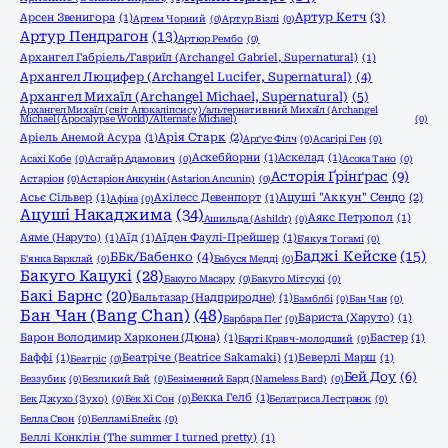
Артур Кетч
(3)
Арсен Звенигора
(1)
Артем Чорний
(0)
Артур Візлі
(0)
Артур Пендрагон
(13)
Артюр Рембо
(0)
Архангел Габріель/Гавриїл (Archangel Gabriel, Supernatural)
(1)
Архангел Люцифер (Archangel Lucifer, Supernatural)
(4)
Архангел Михаїл (Archangel Michael, Supernatural)
(5)
Архангел Михаїл (світ Апокаліпсису)/альтернативний Михаїл (Archangel
Michael (Apocalypse World)/Alternate Michael)
(0)
Аріель Анемой Асура
(1)
Арія Старк
(2)
Арґус Філч
(0)
Асагірі Ген
(0)
Аскебйорни
(1)
Аскелад
(1)
Асахі Кобе
(0)
Асгайр Адамович
(0)
Асока Тано
(0)
Асторія Ґрінґрас
(9)
Астаріон
(0)
Астаріон Анкунін (Astarion Ancunin)
(0)
Асьє Сільвер
(1)
Ахілесс Девенпорт
(1)
Ацуші "Аккун" Сендо
(2)
Афіна
(0)
Ацуші Накаджима
(34)
Аякс Петропол
(1)
Ашильда (Ashildr)
(0)
Аяме (Наруто)
(1)
Аїд
(1)
Аїден Фаулі-Прейшер
(1)
Б'якуя Тогамі
(0)
Баджі Кейске
(15)
ББк/Бабенко
(4)
Б'янка Барклай
(0)
Бабуся Медді
(0)
Бакуго Кацукі
(28)
Бакуго Масару
(0)
Бакуго Мітсукі
(0)
Бакі Барнс
(20)
Бальтазар (Надприродне)
(1)
Бамблбі
(0)
Бан Чан
(0)
Бан Чан (Bang Chan)
(48)
Бариста (Харуто)
(1)
Барбара Пеґ
(0)
Барон Володимир Харконен (Дюна)
(1)
Бастер
(1)
Барті Кравч-молодший
(0)
Баффі
(1)
Беатріче (Beatrice Sakamaki)
(1)
Беверлі Марш
(1)
Беатріс
(0)
Бей Доу
(6)
Беззубик
(0)
Безликий Бай
(0)
Безіменний Бард (Nameless Bard)
(0)
Бекка Гелб
(1)
Бек Джухо (Зухо)
(0)
Бек Хі Сон
(0)
Белатриса Лестранж
(0)
Белла Свон
(0)
Белламі Блейк
(0)
Беллі Конклін (The summer I turned pretty)
(1)