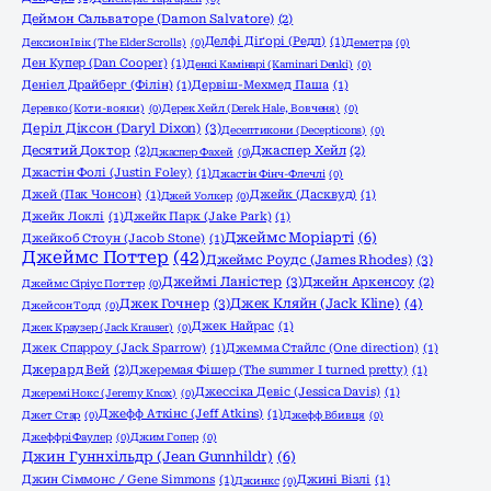
Деймон Сальваторе (Damon Salvatore)
(2)
Делфі Діґорі (Редл)
(1)
Дексион Івік (The Elder Scrolls)
(0)
Деметра
(0)
Ден Купер (Dan Cooper)
(1)
Денкі Камінарі (Kaminari Denki)
(0)
Деніел Драйберг (Філін)
(1)
Дервіш-Мехмед Паша
(1)
Деревко (Коти-вояки)
(0)
Дерек Хейл (Derek Hale, Вовченя)
(0)
Деріл Діксон (Daryl Dixon)
(3)
Десептикони (Decepticons)
(0)
Десятий Доктор
(2)
Джаспер Хейл
(2)
Джаспер Фахей
(0)
Джастін Фолі (Justin Foley)
(1)
Джастін Фінч-Флечлі
(0)
Джей (Пак Чонсон)
(1)
Джейк (Дасквуд)
(1)
Джей Уолкер
(0)
Джейк Локлі
(1)
Джейк Парк (Jake Park)
(1)
Джеймс Моріарті
(6)
Джейкоб Стоун (Jacob Stone)
(1)
Джеймс Поттер
(42)
Джеймс Роудс (James Rhodes)
(3)
Джеймі Ланістер
(3)
Джейн Аркенсоу
(2)
Джеймс Сіріус Поттер
(0)
Джек Гочнер
(3)
Джек Кляйн (Jack Kline)
(4)
Джейсон Тодд
(0)
Джек Найрас
(1)
Джек Краузер (Jack Krauser)
(0)
Джек Спарроу (Jack Sparrow)
(1)
Джемма Стайлс (One direction)
(1)
Джерард Вей
(2)
Джеремая Фішер (The summer I turned pretty)
(1)
Джессіка Девіс (Jessica Davis)
(1)
Джеремі Нокс (Jeremy Knox)
(0)
Джефф Аткінс (Jeff Atkins)
(1)
Джет Стар
(0)
Джефф Вбивця
(0)
Джеффрі Фаулер
(0)
Джим Гопер
(0)
Джин Гуннхільдр (Jean Gunnhildr)
(6)
Джин Сіммонс / Gene Simmons
(1)
Джині Візлі
(1)
Джинкс
(0)