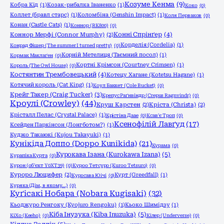
Козуме Кенма
(9)
Кобра Кід
(1)
Козак-рибалка Іваненко
(1)
Коко
(0)
Коллет (бравл старс)
(1)
Коломбіна (Genshin Impact)
(1)
Коля Перваков
(0)
Конан (Castle Cats)
(1)
Коннор (RK800)
(0)
Конні Спрінґер
(4)
Коннор Мерфі (Connor Murphy)
(2)
Корделія (Cordelia)
(1)
Конрад Фішер (The summer I turned pretty)
(0)
Корній Метелиця (Таємний посол)
(1)
Кормак Маклаґен
(0)
Кортні Крімсон (Courtney Crimsen)
(1)
Король (The Owl House)
(0)
Костянтин Трембовецький
(4)
Котецу Хагане (Kotetsu Hagane)
(1)
Котячий король (Cat King)
(1)
Коул Баккет (Cole Bucket)
(0)
Крейг Такер (Craig Tucker)
(3)
Крепус Раґнвіндр (Crepus Ragnvindr)
(0)
Кроулі (Crowley)
(44)
Круш Карстен
(2)
Кріста (Christa)
(2)
Крісталл Пелас (Crystal Palace)
(1)
Крістіна Даае
(0)
Ксав'є Троп
(0)
Ксенофілій Лавґуд
(17)
Ксейден Паркінсон (Лонгботом?)
(1)
Куджо Такаюкі (Kujou Takayuki)
(1)
Кунікіда Доппо (Doppo Kunikida)
(21)
Курама
(0)
Курокава Ізана (Kurokawa Izana)
(5)
Курапіка Курта
(0)
Курон (об'єкт Y0XT39)
(0)
Куроо Тетсуро (Kuroo Tetsuro)
(0)
Куроро Люцифер
(2)
Курт (Greedfall)
(1)
Куросава Юічі
(0)
Куряка (Дім, в якому…)
(0)
Куґісакі Нобара (Nobara Kugisaki)
(32)
Кьоджуро Ренгоку (Kyojuro Rengoku)
(1)
Кьоко Шимідзу
(1)
Кіба Інузука (Kiba Inuzuka)
(5)
КіХо (Keeho)
(0)
Кілер (Underverse)
(0)