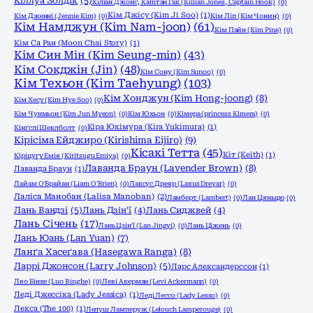
Кіллуа Золдік
(5)
Кіліан Джонс, Капітан Гак (Killian Jones, Captain Hook)
(0)
Кім Джісу (Kim Ji Soo)
(1)
Кім Дженні (Jennie Kim)
(0)
Кім Ліп (Кім Чонин)
(0)
Кім Намджун (Kim Nam-joon)
(61)
Кім Пайн (Kim Pine)
(0)
Кім Са Ран (Moon Chai Story)
(1)
Кім Син Мін (Kim Seung-min)
(43)
Кім Сокджін (Jin)
(48)
Кім Сону (Kim Sunoo)
(0)
Кім Техьон (Kim Taehyung)
(103)
Кім Хонджун (Kim Hong-joong)
(8)
Кім Хесу (Kim Hye Soo)
(0)
Кім Чунмьон (Kim Jun Myeon)
(0)
Кім Юхьон
(0)
Кімера (princess Kimera)
(0)
Кіра Юкімура (Kira Yukimura)
(1)
Кінґслі Шеклболт
(0)
Кірісіма Ейджиро (Kirishima Eijiro)
(9)
Кісакі Тетта
(45)
Кіт (Keith)
(1)
Кіріцугу Емія (Kiritsugu Emiya)
(0)
Лаванда Браун (Lavender Brown)
(8)
Лаванда Браун
(1)
Лайам О'Брайан (Liam O'Brien)
(0)
Лаксус Дреяр (Laxus Dreyar)
(0)
Лаліса Манобан (Lalisa Manoban)
(2)
Ламберт (Lambert)
(0)
Лан Цяньцю
(0)
Лань Вандзі
(5)
Лань Дзін'ї
(4)
Лань Сиджвей
(4)
Лань Січень
(17)
Лань Цзін'ї (Lan Jingyi)
(0)
Лань Ціжень
(0)
Лань Юань (Lan Yuan)
(7)
Ланґа Хасеґава (Hasegawa Ranga)
(8)
Ларрі Джонсон (Larry Johnson)
(5)
Ларс Александерссон
(1)
Лво Бінхе (Luo Binghe)
(0)
Леві Акерман (Levi Ackermann)
(0)
Леді Джессіка (Lady Jessica)
(1)
Леді Лессо (Lady Lesso)
(0)
Лекса (The 100)
(1)
Лелуш Ламперуж (Lelouch Lamperouge)
(0)