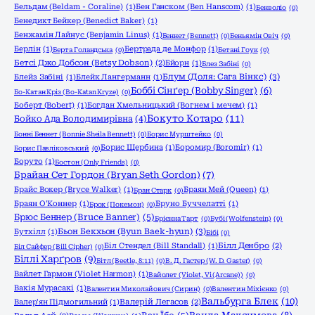
Бельдам (Beldam - Coraline)
(1)
Бен Ганском (Ben Hanscom)
(1)
Бенволіо
(0)
Бенедикт Бейкер (Benedict Baker)
(1)
Бенжамін Лайнус (Benjamin Linus)
(1)
Беннет (Bennett)
(0)
Беньямін Овіч
(0)
Берлін
(1)
Бертрада де Монфор
(1)
Берта Голандська
(0)
Бетані Гоук
(0)
Бетсі Джо Добсон (Betsy Dobson)
(2)
Бйорн
(1)
Блез Забіні
(0)
Блум (Доля: Сага Вінкс)
(3)
Блейз Забіні
(1)
Блейк Лангерманн
(1)
Боббі Сінґер (Bobby Singer)
(6)
Бо-Катан Кріз (Bo-Katan Kryze)
(0)
Боберт (Bobert)
(1)
Богдан Хмельницький (Вогнем і мечем)
(1)
Бокуто Котаро
(11)
Бойко Ада Володимирівна
(4)
Бонні Беннет (Bonnie Sheila Bennett)
(0)
Борис Мурштейко
(0)
Борис Щербина
(1)
Боромир (Boromir)
(1)
Борис Павліковський
(0)
Боруто
(1)
Бостон (Only Friends)
(0)
Брайан Сет Гордон (Bryan Seth Gordon)
(7)
Брайс Вокер (Bryce Walker)
(1)
Браян Мей (Queen)
(1)
Бран Старк
(0)
Браян О'Коннер
(1)
Бруно Буччелатті
(1)
Брок (Покемон)
(0)
Брюс Беннер (Bruce Banner)
(5)
Брієнна Тарт
(0)
Бубі (Wolfenstein)
(0)
Бьон Бекхьон (Byun Baek-hyun)
(3)
Бутхілл
(1)
Бібі
(0)
Біл Стендел (Bill Standall)
(1)
Білл Денбро
(2)
Біл Сайфер (Bill Cipher)
(0)
Біллі Харґров
(9)
Бітл (Beetle, 8:11)
(0)
В. Д. Гастер (W. D. Gaster)
(0)
Вайлет Гармон (Violet Harmon)
(1)
Вайолет (Violet, Vi (Arcane))
(0)
Вакія Мурасакі
(1)
Валентин Миколайович (Сирин)
(0)
Валентин Міхієнко
(0)
Вальбурга Блек
(10)
Валер'ян Підмогильний
(1)
Валерій Легасов
(2)