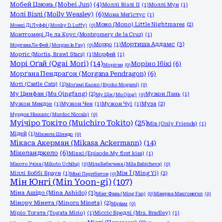
Мобей Цзюнь (Mobei Jun)
(4)
Моллі Візлі ІІ
(1)
Моллі Мун
(1)
Молі Візлі (Molly Weasley)
(6)
Мона Меґістус
(1)
Моно (Mono) Little Nightmares
(2)
Монкі Ді Луффі (Monky D. Luffy)
(0)
Монтгомері Де ла Крус (Montgomery de la Cruz)
(1)
Мортиша Аддамс
(3)
Морро
(1)
Моргана Ле Фей (Morgan le Fay)
(0)
Мортіс (Mortis, Brawl Stars)
(1)
Морфей
(1)
Морі Оґай (Ogai Mori)
(14)
Моріно Ібікі
(6)
Моріган
(0)
Морґана Пендраґон (Morgana Pendragon)
(6)
Моті (Castle Cats)
(1)
Моґамі Кьоко (Kyoko Mogami)
(0)
Му Цинфан (Mu Qingfang)
(2)
Мужон Лань
(1)
Му Цін (Mu Qing)
(0)
Мужон Мендзе
(1)
Мужон Чен
(1)
Мужон Чуі
(1)
Муза
(2)
Мурдок Ніккалс (Murdoc Niccals)
(0)
Муічіро Токіто (Muichiro Tokito)
(25)
Мів (Only Friends)
(1)
Мідей
(1)
Мікаела Шиндо
(0)
Мікаса Акерман (Mikasa Ackermann)
(14)
Мікеланджело
(6)
Міккі (Episode.My first kiss)
(1)
Мікото Учіха (Mikoto Uchiha)
(0)
Міла Бабичева (Mila Babicheva)
(0)
Міллі Боббі Браун
(1)
Мін Ї (Ming Yi)
(2)
Мімі Перлбатон
(0)
Мін Юнгі (Min Yoon-gi)
(107)
Міна Ашідо (Mina Ashido)
(3)
Мінг Фань (Ming Fan)
(0)
Мінерва Макґонеґел
(0)
Мінору Мінета (Minoru Mineta)
(2)
Міріам
(0)
Міріо Тогата (Togata Mirio)
(1)
Міссіс Бредлі (Mrs. Bradley)
(1)