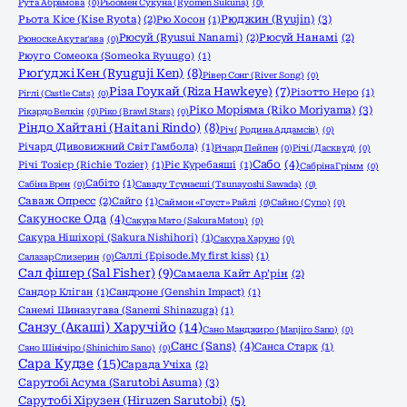
Рута Абрамова
(0)
Рьоомен Сукуна (Ryomen Sukuna)
(0)
Рюджин (Ryujin)
(3)
Рьота Кісе (Kise Ryota)
(2)
Рю Хосон
(1)
Рюсуй (Ryusui Nanami)
(2)
Рюсуй Нанамі
(2)
Рюноске Акутаґава
(0)
Рюуго Сомеока (Someoka Ryuugo)
(1)
Рюґуджі Кен (Ryuguji Ken)
(8)
Рівер Сонг (River Song)
(0)
Різа Гоукай (Riza Hawkeye)
(7)
Різотто Неро
(1)
Ріглі (Castle Cats)
(0)
Ріко Моріяма (Riko Moriyama)
(3)
Рікардо Велкін
(0)
Ріко (Brawl Stars)
(0)
Ріндо Хайтані (Haitani Rindo)
(8)
Річ ( Родина Аддамсів)
(0)
Річард (Дивовижний Світ Гамбола)
(1)
Річард Пейпен
(0)
Річі (Дасквуд)
(0)
Сабо
(4)
Річі Тозієр (Richie Tozier)
(1)
Ріє Куребаяші
(1)
Сабріна Грімм
(0)
Сабіто
(1)
Сабіна Врен
(0)
Саваду Тсунаєші (Tsunayoshi Sawada)
(0)
Саваж Опресс
(2)
Сайго
(1)
Саймон «Гоуст» Райлі
(0)
Сайно (Cyno)
(0)
Сакуноске Ода
(4)
Сакура Мато (Sakura Matou)
(0)
Сакура Нішіхорі (Sakura Nishihori)
(1)
Сакура Харуно
(0)
Саллі (Episode.My first kiss)
(1)
Салазар Слизерин
(0)
Сал фішер (Sal Fisher)
(9)
Самаела Кайт Ар'рін
(2)
Сандор Кліган
(1)
Сандроне (Genshin Impact)
(1)
Санемі Шиназугава (Sanemi Shinazuga)
(1)
Санзу (Акаші) Харучійо
(14)
Сано Манджиро (Manjiro Sano)
(0)
Санс (Sans)
(4)
Санса Старк
(1)
Сано Шінічіро (Shinichiro Sano)
(0)
Сара Кудзе
(15)
Сарада Учіха
(2)
Сарутобі Асума (Sarutobi Asuma)
(3)
Сарутобі Хірузен (Hiruzen Sarutobi)
(5)