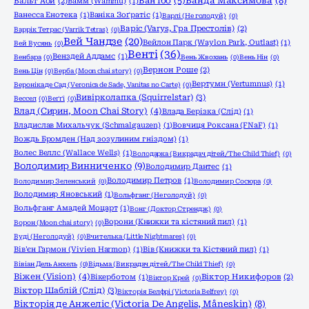
Ванда Максимова
(8)
Ван Їбо
(5)
Вальт Аой
(2)
Вамм (Wammu)
(1)
Ванесса Енотека
(1)
Ваніка Зоґратіс
(1)
Варлі (Не голодуй)
(0)
Варіс (Varys, Гра Престолів)
(2)
Варрік Тетрас (Varrik Tetras)
(0)
Вей Чандзе
(20)
Вейлон Парк (Waylon Park, Outlast)
(1)
Вей Вусянь
(0)
Венті
(36)
Венздей Аддамс
(1)
Венбара
(0)
Вень Жвохань
(0)
Вень Нін
(0)
Вернон Роше
(2)
Вень Цін
(0)
Верба (Moon chai story)
(0)
Вертумн (Vertumnus)
(1)
Вероніка де Сад (Veronica de Sade, Vanitas no Carte)
(0)
Вивірколапка (Squirrelstar)
(3)
Вессел
(0)
Веґґі
(0)
Влад (Сирин, Moon Chai Story)
(4)
Влада Берізка (Слід)
(1)
Владислав Михальчук (Schmalgauzen)
(1)
Вовчиця Роксана (FNaF)
(1)
Вождь Бромден (Над зозулиним гніздом)
(1)
Волес Веллс (Wallace Wells)
(1)
Володарка (Викрадач дітей/The Child Thief)
(0)
Володимир Винниченко
(9)
Володимир Дантес
(1)
Володимир Петров
(1)
Володимир Зеленський
(0)
Володимир Сосюра
(0)
Володимир Яновський
(1)
Вольфганг (Не голодуй)
(0)
Вольфганг Амадей Моцарт
(1)
Вонг (Доктор Стрендж)
(0)
Ворони (Книжки та кістяний пил)
(1)
Ворон (Moon chai story)
(0)
Вуді (Не голодуй)
(0)
Вчителька (Little Nightmares)
(0)
Вів'єн Гармон (Vivien Harmon)
(1)
Вів (Книжки та Кістяний пил)
(1)
Вівіан Дель Анхель
(0)
Відьма (Викрадач дітей/The Child Thief)
(0)
Віжен (Vision)
(4)
Вікерботом
(1)
Віктор Никифоров
(2)
Віктор Крей
(0)
Віктор Шаблій (Слід)
(3)
Вікторія Белфрі (Victoria Belfrey)
(0)
Вікторія де Анжеліс (Victoria De Angelis, Måneskin)
(8)