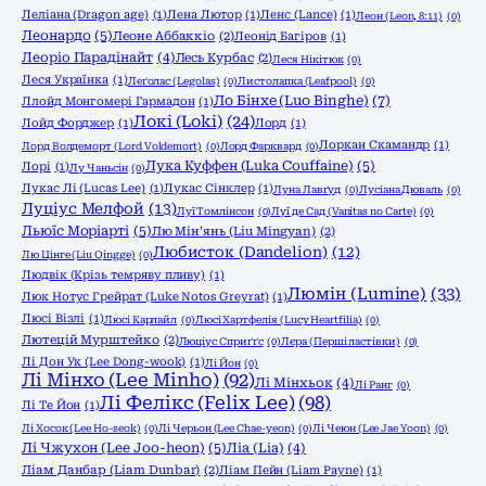
Леліана (Dragon age)
(1)
Лена Лютор
(1)
Ленс (Lance)
(1)
Леон (Leon, 8:11)
(0)
Леонардо
(5)
Леоне Аббаккіо
(2)
Леонід Багіров
(1)
Леоріо Парадінайт
(4)
Лесь Курбас
(2)
Леся Нікітюк
(0)
Леся Українка
(1)
Леґолас (Legolas)
(0)
Листолапка (Leafpool)
(0)
Ло Бінхе (Luo Binghe)
(7)
Ллойд Монгомері Гармадон
(1)
Локі (Loki)
(24)
Лойд Форджер
(1)
Лорд
(1)
Лоркан Скамандр
(1)
Лорд Волдеморт (Lord Voldemort)
(0)
Лорд Фарквард
(0)
Лука Куффен (Luka Couffaine)
(5)
Лорі
(1)
Лу Чаньсін
(0)
Лукас Лі (Lucas Lee)
(1)
Лукас Сінклер
(1)
Луна Лавґуд
(0)
Лусіана Дюваль
(0)
Луціус Мелфой
(13)
Луї Томлінсон
(0)
Луї де Сад (Vanitas no Carte)
(0)
Льюїс Моріарті
(5)
Лю Мін'янь (Liu Mingyan)
(2)
Любисток (Dandelion)
(12)
Лю Цінге (Liu Qingge)
(0)
Людвік (Крізь темряву пливу)
(1)
Люмін (Lumine)
(33)
Люк Нотус Грейрат (Luke Notos Greyrat)
(1)
Люсі Візлі
(1)
Люсі Карлайл
(0)
Люсі Хартфелія (Lucy Heartfilia)
(0)
Лютецій Мурштейко
(2)
Люціус Сприґґс
(0)
Лєра (Перші ластівки)
(0)
Лі Дон Ук (Lee Dong-wook)
(1)
Лі Йон
(0)
Лі Мінхо (Lee Minho)
(92)
Лі Мінхьок
(4)
Лі Ранг
(0)
Лі Фелікс (Felix Lee)
(98)
Лі Те Йон
(1)
Лі Хосок (Lee Ho-seok)
(0)
Лі Черьон (Lee Chae-yeon)
(0)
Лі Чеюн (Lee Jae Yoon)
(0)
Лі Чжухон (Lee Joo-heon)
(5)
Ліа (Lia)
(4)
Ліам Данбар (Liam Dunbar)
(2)
Ліам Пейн (Liam Payne)
(1)