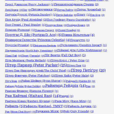
Персі Джексон (Percy Jackson)
(1)
Першопрохідниця Стелла
(2)
Петлюрченки
(2)
Петро Чорнобай
(1)
Пері Браун
(0)
Пес
(0)
Петра Лейте
(0)
Петунія Дурслі (Petunia Dursley)
(1)
Плагг
(1)
Петір Бейліш
(0)
Пло Кун
(0)
Пол Атрід (Paul Atreides)
(2)
Пол Грейрат (Pauro Gureiratto)
(1)
Пол Стенлі / Paul Stanley
(1)
Поллукс Блек
(0)
Полідор Кравч
(0)
Помона (Pomona)
(1)
Помона Спраут
(0)
Поппі Помфрі
(0)
Портгас Д. Ейс (Portgas D. Ace)
(6)
Принц Вільгельм
(4)
Принцеса Селестія (Princess Celestia)
(4)
Прошутто
(1)
Пруссія (Prussia)
(1)
Пульчинело (Genshin Impact)
(1)
Прісцилла Баріель
(0)
Піймані діти (Little Nightmares)
(1)
Південна Італія (North Italy, Veneziano)
(0)
Піт Вентц (Fall Out Boy)
(3)
Пінкі Пай
(0)
Пірат (Terraria)
(0)
Піта Мелларк (Peeta Mellark)
(1)
Пітер Крісс / Peter Criss
(1)
Пітер Паркер (Peter Parker)
(25)
Пітер Пен
(1)
Пітер Петіґру
(20)
Пітер Пен (Викрадач дітей/The Child Thief)
(1)
Пітер Флетчер (Peter Fletcher)
(2)
Пітер Хейл (Peter Hale)
(2)
Райан Шейвер (Ryan Shaver)
(1)
Пітч Блек
(0)
Райден Еі (Raiden Ei)
(0)
Райнгард Гейдріх
(14)
Райкер Дублін (Ryker Dublin)
(0)
Рам
(0)
Рамона Флаверс (Ramona Flowers)
(1)
Ран Хайтані (Haitani Ran)
(14)
Рандві
(1)
Рантаро Кіяма (Rantaro Kiyama)
(1)
Раон Міру (Raon Miru)
(1)
Рафаель
(5)
Рафаель (Raphael, TMNT)
(3)
Рафаель Андрюк
(1)
Реджина Міллс
(2)
Рей (Only Friends)
(1)
Рая (Moon Chai Story)
(0)