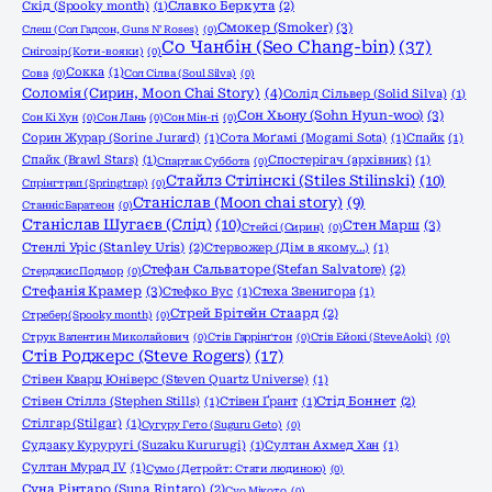
Скід (Spooky month)
(1)
Славко Беркута
(2)
Смокер (Smoker)
(3)
Слеш (Сол Гадсон, Guns N' Roses)
(0)
Со Чанбін (Seo Chang-bin)
(37)
Снігозір (Коти-вояки)
(0)
Сокка
(1)
Сова
(0)
Сол Сілва (Soul Silva)
(0)
Соломія (Сирин, Moon Chai Story)
(4)
Солід Сільвер (Solid Silva)
(1)
Сон Хьону (Sohn Hyun-woo)
(3)
Сон Кі Хун
(0)
Сон Лань
(0)
Сон Мін-гі
(0)
Сорин Журар (Sorine Jurard)
(1)
Сота Моґамі (Mogami Sota)
(1)
Спайк
(1)
Спайк (Brawl Stars)
(1)
Спостерігач (архівник)
(1)
Спартак Суббота
(0)
Стайлз Стілінскі (Stiles Stilinski)
(10)
Спрінгтрап (Springtrap)
(0)
Станіслав (Moon chai story)
(9)
Станніс Баратеон
(0)
Станіслав Шугаєв (Слід)
(10)
Стен Марш
(3)
Стейсі (Сирин)
(0)
Стенлі Уріс (Stanley Uris)
(2)
Стервожер (Дім в якому…)
(1)
Стефан Сальваторе (Stefan Salvatore)
(2)
Стерджис Подмор
(0)
Стефанія Крамер
(3)
Стефко Вус
(1)
Стеха Звенигора
(1)
Стрей Брітейн Стаард
(2)
Стребер (Spooky month)
(0)
Струк Валентин Миколайович
(0)
Стів Гаррінґтон
(0)
Стів Ейокі (Steve Aoki)
(0)
Стів Роджерс (Steve Rogers)
(17)
Стівен Кварц Юніверс (Steven Quartz Universe)
(1)
Стівен Стіллз (Stephen Stills)
(1)
Стівен Ґрант
(1)
Стід Боннет
(2)
Стілгар (Stilgar)
(1)
Сугуру Гето (Suguru Geto)
(0)
Судзаку Куруругі (Suzaku Kururugi)
(1)
Султан Ахмед Хан
(1)
Султан Мурад IV
(1)
Сумо (Детройт: Стати людиною)
(0)
Суна Рінтаро (Suna Rintaro)
(2)
Суо Мікото
(0)