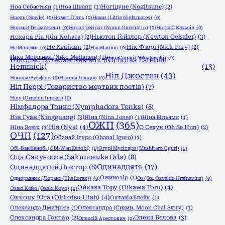
Ноа Себастьян
(1)
Ноа Шнапп
(1)
Ногіцуне (Nogitsune)
(2)
Ноель (Noelle)
(0)
Номер П'ять
(0)
Номи (Little Nightmares)
(0)
Норма (Ти зможеш)
(0)
Норн Грейрат (Norun Gureiratto)
(0)
Норіакі Какьоін
(0)
Ньютон Ґейзлер (Newton Geiszler)
(3)
Нохара Рін (Rin Nohara)
(2)
Нє Хвайсан
(2)
Нік Ф'юрі (Nick Fury)
(2)
Нє Міндзюе
(0)
Нік Маслов
(0)
Ніко Моіланен (Niko Moilanen)
(1)
Ніко Сасакі (Niko Sasaki)
(0)
Ніколас Естебан Хеммік (Nicholas Esteban
Hemmick)
(13)
Ніл Джостен
(43)
Ніколас Руффіло
(0)
Ніколаї Ланцов
(0)
Ніл Перрі (Товариство мертвих поетів)
(7)
Нілу (Genshin Impact)
(0)
Німфадора Тонкс (Nymphadora Tonks)
(8)
Нін Гуан (Ningguang)
(3)
Ніна (Nina Jones)
(1)
Ніна Вільямс
(1)
ОЖП
(365)
Нія (Nya)
(4)
Ніна Зенік
(1)
О Сехун (Oh Se Hun)
(2)
ОЧП
(127)
Обанай Ігуро (Obanai Iguro)
(1)
Обі-Ван Кенобі (Obi-Wan Kenobi)
(0)
Огурі Мусітаро (Mushitaro Oguri)
(0)
Ода Сакуноске (Sakunosuke Oda)
(8)
Одинадцять
(17)
Одинадцятий Доктор
(8)
Ожинозір
(1)
Одноразник (Лоракс (The Lorax))
(0)
Оз (Oz, Ozvaldo Hrafnavins)
(0)
Ойкава Тору (Oikawa Toru)
(4)
Озакі Койо (Ozaki Koyo)
(0)
Оккоцу Юта (Okkotsu Utah)
(4)
Октавія Блейк
(1)
Олександр Дмитрієв
(1)
Олександра (Сирин, Moon Chai Story)
(1)
Олена Бєлова
(3)
Олександра Гонтар
(2)
Олексій Арестович
(0)