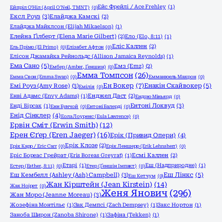
Ейс Фрейлі / Ace Frehley
(1)
Ейпріл О'Ніл (April O'Neil, TMNT)
(0)
Ексл Роуз
(3)
Елайджа Камскі
(2)
Елайджа Майклсон (Elijah Mikaelson)
(1)
Елейна Ґілберт (Elena Marie Gilbert)
(2)
Ело (Elo, 8:11)
(1)
Еліс Каллен
(2)
Ель Прімо (El Primo)
(0)
Елізабет Афтон
(0)
Елісон Джамайка Рейнольдс (Allison Jamaica Reynolds)
(1)
Ема Сано
(5)
Емз (Emz)
(2)
Ембер (Amber, Ґеншин)
(0)
Емма Томпсон
(26)
Емма Свон (Emma Swan)
(0)
Емманюель Макрон
(0)
Ен Вокер
(7)
Емі Роуз (Amy Rose)
(3)
Енакін Скайвокер
(5)
Емілія
(0)
Енві Адамс (Envy Adams)
(1)
Енджел Даст
(2)
Ендрю Міньярд
(0)
Ентоні Локвуд
(3)
Енді Бірсак
(1)
Енн Бунчой
(0)
Ентоні Балерді
(0)
Енід Сінклер
(4)
Еола Лоуренс (Eula Lawrence)
(0)
Ервін Сміт (Erwin Smith)
(12)
Ерен Єґер (Eren Jaeger)
(16)
Ерік (Привид Опери)
(4)
Ерік Клозе
(2)
Ерік Карр / Eric Carr
(0)
Ерік Леншерр (Erik Lehnsherr)
(0)
Еріс Бореас Грейрат (Eris Boreas Greyrat)
(1)
Есмі Каллен
(2)
Етарі
(1)
Еш (Надприродне)
(1)
Естер (Esther, 8:11)
(0)
Етер (Ґеншін Імпакт)
(0)
Еш Кембелл (Ashley (Ash) Campbell)
(3)
Еш Лінкс
(5)
Еш Кетчум
(0)
Жан Кірштейн (Jean Kirstein)
(14)
Жак Ноірет
(0)
Женя Янович
(296)
Жан Моро (Jeanne Moreau)
(3)
Жозефіна Монтільє
(1)
Зак Демпсі (Zach Dempsey)
(1)
Закс Нортон
(1)
Заноба Широн (Zanoba Shirone)
(1)
Зафіна (Tekken)
(1)