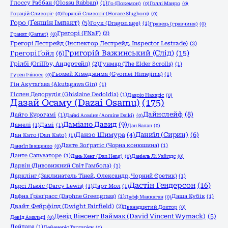
Глоссу Раббан (Glossu Rabban)
(1)
Го (Покемон)
(0)
Голлі Манро
(0)
Горацій Слизоріг
(0)
Горацій Слизоріг (Horace Slughorn)
(0)
Горо (Ґеншін Імпакт)
(5)
Гоук (Dragon age)
(1)
Гравець (гравчиня)
(0)
Грегорі (FNaF)
(2)
Гранат (Garnet)
(0)
Грегорі Лестрейд (Інспектор Лестрейд, Inspector Lestrade)
(2)
Григорій Важинський (Слід)
(15)
Грегорі Ґойл
(6)
Грілбі (Grillby, Андертейл)
(2)
Гунмар (The Elder Scrolls)
(1)
Гьомей Хімеджима (Gyomei Himejima)
(1)
Гурен Ічіносе
(0)
Гін Акутаґава (Akutagawa Gin)
(1)
Гіслен Дедорудія (Ghislaine Dedoldia)
(1)
Дааріо Нахаріс
(0)
Дазай Осаму (Dazai Osamu)
(175)
Дайнслейф
(8)
Дайго Курогамі
(1)
Дайкі Аоміне (Aomine Daiki)
(0)
Даміано Давид
(9)
Дамелі
(1)
Дамі
(1)
Дан Балан
(0)
Даниїл (Сирин)
(6)
Данзо Шимура
(4)
Дан Като (Dan Katо)
(1)
Данте Зоґратіс (Чорна конюшина)
(1)
Даниїл Іващенко
(0)
Данте Сальваторе
(1)
Дань Хенг (Dan Heng)
(0)
Даніель Лі Уайлдс
(0)
Дарвін (Дивовижний Світ Гамбола)
(1)
Дарклінг (Заклинатель Тіней, Олександр, Чорний Єретик)
(1)
Дастін Гендерсон
(16)
Дарсі Льюіс (Darcy Lewis)
(1)
Дарт Мол
(1)
Дафна Ґрінґрасс (Daphne Greengrass)
(1)
Даша Кубік
(1)
Дафф Маккаган
(0)
Двайт Фейрфілд (Dwight Fairfield)
(2)
Дванадцятий Доктор
(0)
Девід Вінсент Ваймак (David Vincent Wymack)
(5)
Девід Амальді
(0)
Дейдара
(1)
Дейенеріс Таргарієн
(0)