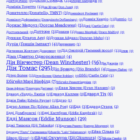
Доктор Стрендж
(1)
Доктор Рокзо
(0)
Долорес Амбридж
(0)
Домінік Торетто
(1)
Дон Жуан (Don Juan)
(0)
Донателло (Donatello, TMNT)
(3)
Донккіхот Росінант
(0)
Доннік Хендір
(1)
Доппіо
(1)
Донкіхот Дофламінго (Donquixote Doflamingo)
(0)
Доркас Медоуз (Dorcas Meadowes)
(5)
Дорі (Castle Cats)
(0)
Дотторе
(3)
Дракен
(1)
Достоєвський
(0)
Драко Мелфой (Draco Malfoy)
(0)
Дункан (Dragon Age)
(2)
Дункан Айдахо (Duncan Idaho)
(1)
Дурін (Ґеншін Імпакт)
(4)
Дюрневир
(1)
Дід Онопрій (Таємний посол)
(1)
Дівчинка в Жовтому Дощовику
(0)
Ділюк
(0)
Діма (Дмитро Однороженко)
(4)
Дін Вінчестер (Dean Winchester)
(56)
Дін Джарін
(0)
Дін Томас
(295)
Діо Брандо (Dio Brando)
(4)
Діппер Пайнс
(0)
Дітер Болен
(1)
Еббі (Castle Cats)
(1)
Дітер Болен (Dieter Bohlen)
(0)
Ебіґейл Марі Вінфілд
(7)
Ебіґейл Ремелтіндрінк
(0)
Еван Хенсен (Evan Hansen)
(2)
Еван Афтон (Плачуща Дитина)
(0)
Едвард Тіч
(6)
Едвард «Тедді» Люпін
(1)
Едвард Каллен
(2)
Едвін Пейн (Edwin Payne)
(1)
Едгар
(1)
Едд
(3)
Едгар Аллан По (Edgar Allan Poe)
(2)
Еддард Старк
(2)
Едді Домбровскі
(1)
Едді Каспбрак (Eddie Kaspbrak)
(1)
Едді Мансон (Eddie Munson)
(29)
Еджі Такаока (Eiji Takaoka)
(1)
Едогава Рампо (Rampo Edogawa)
(0)
Ейва Сільва
(2)
Едуардо "Лало" Саламанка (Eduardo "Lalo" Salamanca)
(0)
Ейджі Окумура (Eiji Okumura)
(5)
Ейвор (Eivor)
(1)
Ейлін Снейп
(0)