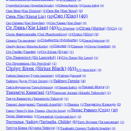
Супербіа Скуало (Superbia Squalo)
(0)
Сфера фактів
(0)
Сьоко Іейрі
(0)
Сюе Мен (Xue Ziming)
(1)
Сюе Ян (Xue Yang)
(2)
Сяо (Xiao)
(40)
Сянь Лін (Xiang Lin)
(10)
Сяо Сінчень (Xiao Xingchen)
(0)
Сяо Чжань (Xiao Zhan)
(0)
Сє Лянь (Xie Lian)
(43)
Сігма (Sigma)
(5)
Сє Цінчен
(1)
Сід
(1)
Сіель Фантомхайв (Ciel Phantomhive)
(1)
Сілко (Silco)
(2)
Сільфіетта (Sylphiette)
(1)
Сільвіо (Ти зможеш)
(0)
Сімон Ерікссон
(0)
Сінолап
(1)
Сінобу Котьо (Shinobu Kocho)
(0)
Сінцьов
(0)
Сіора (Greedfall)
(0)
Сір Гвейн (Ґавейн)
(1)
Сір Еліан (Elyan)
(1)
Сір Ланселот (Sir Lancelot)
(4)
Сір Леон (Sir Leon)
(1)
Сір Персиваль (Sir Percival)
(1)
Сіріус Блек (Sirius Black)
(63)
Т/І (твоє ім'я)
(0)
Тайвін Ланістер (Tywin Lannister)
(0)
Тайлер Джозеф
(0)
Тайлер Ґелпін
(4)
Тайлер Доун (Tyler Down)
(1)
Такаші Міцуя
(1)
Тайґа Фудзімура (Taiga Fujimura)
(0)
Такамі Кейґо
(0)
Такемічі Ханаґакі
(15)
Такеомі Акаші (Akashi Takeomi)
(1)
Такуя Ямамото (Yamamoto Takuya)
(1)
Тамакі Амаджикі (Tamaki Amajiki)
(1)
Танака
(1)
Танджіро Камадо
(2)
Тарас Римар (Слід)
(10)
Танос (Чхве Су Бон, Thanos, Choi Su-bong)
(0)
Тарас Шевченко
(1)
Тарганбой (Cockroach boy)
(0)
Тарталья, Чайлд (Tartaglia, Childe)
(6)
Тато Норми (Ти зможеш)
(1)
Татсуя Кіяма (Kiyama Tatsuya)
(1)
Твайлайт Спаркл (Twilight Sparkle)
(0)