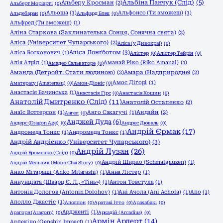
Альбіна Панчук (Слід)
(5)
Альберу Кросман
(2)
Альберт Моріарті
(0)
Альоша
(1)
Альфонсо (Ти зможеш)
(1)
Альдебаран
(0)
Альфард Блек
(0)
Альфред (Ти зможеш)
(1)
Аліна Старкова (Заклинателька Сонця, Сонячна свята)
(2)
Аліса (Університет Чупарського)
(2)
Аліса (у Дивокраї)
(0)
Аліса Лонґботом
(3)
Аліса Босконович
(1)
Алістер
(0)
Алістер Тейрін
(0)
Алія Атрід
(1)
Аманай Ріко (Riko Amanai)
(1)
Амадео Сальваторе
(0)
Аманда (Детройт: Стати людиною)
(2)
Амара (Надприродне)
(2)
Амос Діґорі
(1)
Аматерасу (Amaterasu)
(0)
Амон-Діоніс
(0)
Анастасія Бачинська
(1)
Анастасія Гірс
(0)
Анастасія Хошин
(0)
Анатолій Дмитренко (Слід)
(11)
Анатолій Остапенко
(2)
Анаїс Воттерсон
(1)
Анго Сакагучі
(1)
Андайн
(2)
Ангел
(0)
Анджей Дуда
(6)
Андерс (Dragon Age)
(0)
Андрес Дюваль
(0)
Андрій Єрмак
(17)
Андромеда Тонкс
(1)
Андромеда Тонкс
(1)
Андрій Андрієнко (Університет Чупарського)
(3)
Андрій Лузан
(26)
Андрій Броменко (Слід)
(0)
Андрій Ширко (Schmalgauzen)
(1)
Андрій Мельник (Moon Chai Story)
(0)
Анко Мітараші (Anko Mitarashi)
(1)
Анна Лістер
(1)
Аннунціата (Шварц Є. Л., «Тінь»)
(1)
Антон Товстуха
(1)
Антонін Дологов (Antonin Dolohov)
(1)
Ані Ачола (Ani Achola)
(1)
Апо
(1)
Аполло Джастіс
(1)
Аполлон
(0)
Аратакі Ітто
(0)
Арахабакі
(0)
Ардженті
(1)
Араґорн (Aragorn)
(0)
Аркадій (Arcadius)
(0)
Армін Арлерт
(14)
Арлекіно (Genshin Impact)
(1)