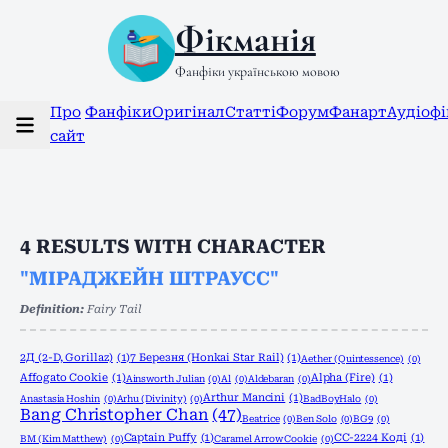
Фікманія
Фанфіки українською мовою
Про
Фанфіки
Оригінал
Статті
Форум
Фанарт
Аудіоф
сайт
4
RESULTS WITH CHARACTER
"МІРАДЖЕЙН ШТРАУСС"
Definition:
Fairy Tail
2Д (2-D, Gorillaz)
(1)
7 Березня (Honkai Star Rail)
(1)
Aether (Quintessence)
(0)
Affogato Cookie
(1)
Alpha (Fire)
(1)
Ainsworth Julian
(0)
Al
(0)
Aldebaran
(0)
Arthur Mancini
(1)
Anastasia Hoshin
(0)
Arhu (Divinity)
(0)
BadBoyHalo
(0)
Bang Christopher Chan
(47)
Beatrice
(0)
Ben Solo
(0)
BG9
(0)
Captain Puffy
(1)
CC-2224 Коді
(1)
BM (Kim Matthew)
(0)
Caramel Arrow Cookie
(0)