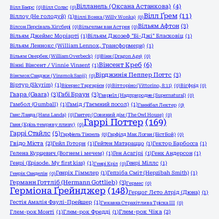
Вілланель (Оксана Астанкова)
(4)
Вілл Баєрс
(0)
Вілл Солас
(0)
Вілл Ґрем
(11)
Віллоу (Не голодуй)
(1)
Віллі Вонка (Willy Wonka)
(0)
Вільям Афтон
(3)
Вілсон Персіваль Хіґсбері
(0)
Вільгельм ван Астрея
(0)
Вільям Джеймс Моріарті
(1)
Вільям Джозеф "Бі-Джі" Бласковіц
(1)
Вільям Леннокс (William Lennox, Трансформери)
(1)
Вільям Овербек (William Overbeck)
(0)
Вінн (Dragon Age)
(0)
Вінсент Креб
(6)
Вінні Вінсент / Vinnie Vinsent
(1)
Вірджинія Пеппер Поттс
(3)
Вінсмок Санджи (Vinsmok Sanji)
(0)
Віртур (Skyrim)
(1)
Вісерис Таргарієн
(0)
Вітторіно (Vittorino, 8:11)
(0)
Віґфрід
(0)
Гаара (Gaara)
(3)
Габі Браун
(3)
Гавриїл (Надприродне (Supernatural)
(0)
Гамбол (Gumball)
(1)
Гамід (Таємний посол)
(1)
Ганнібал Лектер
(0)
Ганс Ланда (Hans Landa)
(0)
Гантер (Совиний дім (The Owl House)
(0)
Гаррі Поттер
(169)
Ганя (Крізь темряву пливу)
(0)
Гаррі Стайлс
(5)
Гарфіель Тінзель
(0)
Гарфілд Мак Логан (БістБой)
(0)
Гвідо Міста
(2)
Гейл Готорн
(1)
Гейтен Матараццо
(1)
Гектор Барбосса
(1)
Гелена Курцевич (Вогнем і мечем)
(1)
Ген Асагірі
(1)
Генк Андерсон
(1)
Генрі (Episode. My first kiss)
(1)
Генрі Міллс
(1)
Генрі Кріл
(0)
Генріх Гіммлер
(1)
Гепзіба Сміт (Hepzibah Smith)
(1)
Генрік Санделін
(0)
Германн Готтліб (Hermann Gottlieb)
(3)
Гермес
(0)
Герміона Ґрейнджер
(148)
Герцог Лєто Атрід (Дюна)
(1)
Гестія Амалія Фаулі-Прейшер
(1)
Гикавка Страхітлива Тріска ІІІ
(0)
Глем-рок Монті
(1)
Глем-рок Фредді
(1)
Глем-рок Чіка
(2)