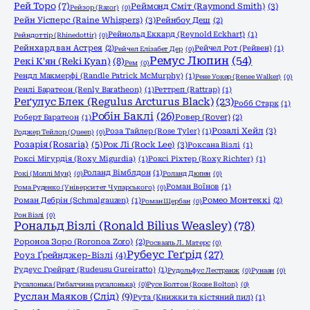
Рей Торо
(7)
Реймонд Сміт (Raymond Smith)
(3)
Рейзор (Razor)
(0)
Рейн Уісперс (Raine Whispers)
(3)
Рейнбоу Деш
(2)
Рейнольд Еккард (Reynold Eckhart)
(1)
Рейндоттір (Rhinedottir)
(0)
Рейнхард ван Астрея
(2)
Рейчел Рот (Рейвен)
(1)
Рейчел Елізабет Дер
(0)
Ремус Люпин
(54)
Рекі К'ян (Reki Kyan)
(8)
Рем
(0)
Рендл Макмерфі (Randle Patrick McMurphy)
(1)
Рене Уокер (Renee Walker)
(0)
Ренлі Баратеон (Renly Baratheon)
(1)
Реттреп (Rattrap)
(1)
Реґулус Блек (Regulus Arcturus Black)
(23)
Робб Старк
(1)
Робін Баклі
(26)
Роберт Баратеон
(1)
Ровер (Rover)
(2)
Розалі Хейл
(3)
Роза Тайлер (Rose Tyler)
(1)
Роджер Тейлор (Queen)
(0)
Розарія (Rosaria)
(5)
Рок Лі (Rock Lee)
(3)
Роксана Візлі
(1)
Роксі Мігурдія (Roxy Migurdia)
(1)
Роксі Ріхтер (Roxy Richter)
(1)
Роланд Вімблдон
(1)
Рокі (Моллі Мун)
(0)
Роланд Дюпен
(0)
Роман Воїнов
(1)
Рома Руденко (Університет Чупарського)
(0)
Роман Дебрін (Schmalgauzen)
(1)
Ромео Монтеккі
(2)
Роман Щербан
(0)
Рон Візлі
(0)
Рональд Візлі (Ronald Bilius Weasley)
(78)
Ророноа Зоро (Roronoa Zoro)
(2)
Росвааль Л. Матерс
(0)
Рубеус Геґрід
(27)
Роуз Ґрейнджер-Візлі
(4)
Рудеус Грейрат (Rudeusu Gureiratto)
(1)
Рудольфус Лестранж
(0)
Рунаан
(0)
Русалонька (Рибалчина русалонька)
(0)
Русе Болтон (Roose Bolton)
(0)
Руслан Маяков (Слід)
(9)
Рута (Книжки та кістяний пил)
(1)