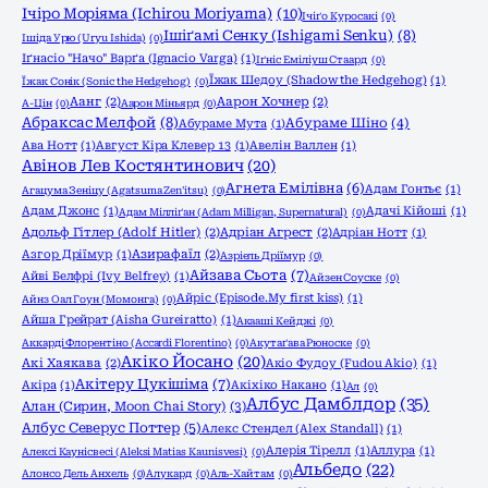
Ічіро Моріяма (Ichirou Moriyama)
(10)
Ічіґо Куросакі
(0)
Ішіґамі Сенку (Ishigami Senku)
(8)
Ішіда Урю (Uryu Ishida)
(0)
Іґнасіо "Начо" Варґа (Ignacio Varga)
(1)
Іґніс Еміліуш Стаард
(0)
Їжак Шедоу (Shadow the Hedgehog)
(1)
Їжак Сонік (Sonic the Hedgehog)
(0)
Аанг
(2)
Аарон Хочнер
(2)
А-Цін
(0)
Аарон Міньярд
(0)
Абраксас Мелфой
(8)
Абураме Шіно
(4)
Абураме Мута
(1)
Ава Нотт
(1)
Август Кіра Клевер 13
(1)
Авелін Валлен
(1)
Авінов Лев Костянтинович
(20)
Агнета Емілівна
(6)
Адам Гонтьє
(1)
Агацума Зеніцу (Agatsuma Zen'itsu)
(0)
Адам Джонс
(1)
Адачі Кійоші
(1)
Адам Мілліґан (Adam Milligan, Supernatural)
(0)
Адольф Гітлер (Adolf Hitler)
(2)
Адріан Агрест
(2)
Адріан Нотт
(1)
Азгор Дріїмур
(1)
Азирафаїл
(2)
Азріель Дріїмур
(0)
Айзава Сьота
(7)
Айві Белфрі (Ivy Belfrey)
(1)
Айзен Соуске
(0)
Айріс (Episode.My first kiss)
(1)
Айнз Оал Гоун (Момонга)
(0)
Айша Грейрат (Aisha Gureiratto)
(1)
Акааші Кейджі
(0)
Аккарді Флорентіно (Accardi Florentino)
(0)
Акутаґава Рюноске
(0)
Акіко Йосано
(20)
Акі Хаякава
(2)
Акіо Фудоу (Fudou Akio)
(1)
Акітеру Цукішіма
(7)
Акіра
(1)
Акіхіко Накано
(1)
Ал
(0)
Албус Дамблдор
(35)
Алан (Сирин, Moon Chai Story)
(3)
Албус Северус Поттер
(5)
Алекс Стендел (Alex Standall)
(1)
Алерія Тірелл
(1)
Аллура
(1)
Алексі Каунісвесі (Aleksi Matias Kaunisvesi)
(0)
Альбедо
(22)
Алонсо Дель Анхель
(0)
Алукард
(0)
Аль-Хайтам
(0)