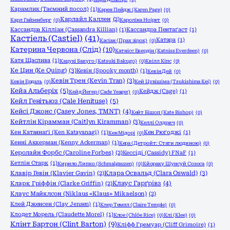
Карамлик (Таємний посол)
(1)
Карен Пейдж (Karen Page)
(0)
Карлайл Каллен
(2)
Карл Гайзенберг
(0)
Кароліна Ноірет
(0)
Кассандра Кілліан (Cassandra Killian)
(1)
Кассандра Пентаґаст
(1)
Кастіель (Castiel)
(41)
Катара
(1)
Касіан (Прах зірок)
(0)
Катерина Червона (Слід)
(10)
Катнісс Евердін (Katniss Everdeen)
(0)
Катя Щаслива
(1)
Кацукі Бакуго (Katsuki Bakugo)
(0)
Квілл Кіпс
(0)
Ке Цин (Ke Quing)
(3)
Кевін (Spooky month)
(1)
Кевін Дей
(0)
Кевін Трен (Kevin Tran)
(3)
Кевін Ердаль
(0)
Кей Цукішіма (Tsukishima Kei)
(0)
Кейа Альберіх
(5)
Кейдж (Cage)
(1)
Кейд Йегер (Cade Yeager)
(0)
Кейл Генітьюз (Cale Henituse)
(5)
Кейсі Джонс (Casey Jones, TMNT)
(4)
Кейт Бішоп (Kate Bishop)
(0)
Кейтлін Кірамман (Caitlyn Kiramman)
(3)
Келлі Олдрич
(0)
Кен Катаянаґі (Ken Katayanagi)
(1)
Кен Рюґоджі
(1)
Кен Мідорі
(0)
Кенні Аккерман (Kenny Ackerman)
(1)
Кера (Детройт: Стати людиною)
(0)
Керолайн Форбс (Caroline Forbes)
(2)
Кессіді (Cassidy) FNaF
(1)
Кетлін Старк
(1)
Кирило Липко (Schmalgauzen)
(0)
Кйораку Шунсуй Созоса
(0)
Клара Освальд (Clara Oswald)
(3)
Клавір Гевін (Klavier Gavin)
(2)
Клаус Гарґрівз
(4)
Кларк Гріффін (Clarke Griffin)
(2)
Клаус Майклсон (Niklaus «Klaus» Mikaelson)
(2)
Клей Дженсен (Clay Jensen)
(1)
Клер Темпл (Claire Temple)
(0)
Клодет Морель (Claudette Morel)
(1)
Клое (Chlöe Rice)
(0)
Клі (Klee)
(0)
Клінт Бартон (Clint Barton)
(9)
Кліфф Гремуар (Cliff Grimoire)
(1)