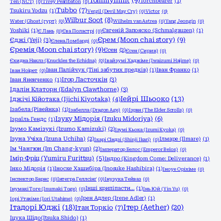
TommyInnit
(9)
Torchbearer
(1)
Ten (NCT)
(0)
Tivey Pearlbaton
(0)
Tubbo
(7)
Tsukiru Yodzu
(1)
Vergil (Devil May Cry)
(0)
Victor
(0)
Wilbur Soot
(8)
Water (Ghost (гурт)
(0)
Wilhelm van Astrea
(0)
Yang Jeongin
(0)
Yoshiki
(1)
Євгеній Запояско (Schmalgauzen)
(1)
Є Лань
(0)
Єва Поластрі
(0)
Єрем (Moon chai story)
(9)
Єджі (Yeji)
(3)
Єлена Ломбарді
(0)
Єремія (Moon chai story)
(9)
Єсен
(2)
Єсен (Сирин)
(0)
Єхидна Наклз (Knuckles the Echidna)
(0)
Івайзумі Хаджіме (Iwaizumi Hajime)
(0)
Іван Палійчук (Тіні забутих предків)
(1)
Іван Франко
(1)
Іван Ноірет
(0)
Ігор Ласточкін
(3)
Іван Яненченко
(1)
Ідалін Клаторн (Edalyn Clawthorne)
(3)
Іейрі Шьооко
(13)
Іджічі Кійотака (Ijichi Kiyotaka)
(4)
Ізабела (Рівейнка)
(1)
Ізабелла (Dragon Age)
(0)
Ізран (The Elder Scrolls)
(0)
Ізуку Мідорія (Izuku Midoriya)
(6)
Ізраїль Гендс
(1)
Ізумо Камізукі (Izumo Kamizuki)
(2)
Ізумі Кьока (Izumi Kyoka)
(0)
Ізуна Учіха (Izuna Uchiha)
(2)
Ілмаре (Ilmare)
(1)
Ікарі Сіндзі (Shinji Ikari)
(0)
Ім Чангюн (Im Chang-kyun)
(2)
Імператор Белос (Emperor Belos)
(0)
Імір Фріц (Yumiru Furittsu)
(5)
Індро (Kingdom Come: Deliverance)
(1)
Інко Мідорія
(1)
Іноске Хашибіра (Inosuke Hashibira)
(1)
Іноуе Оріхіме
(0)
Інспектор Барнс
(0)
Інтегра Геллсінґ
(0)
Інузука Тейваз
(0)
Інші крипіпасти...
(1)
Інумакі Тоге (Inumaki Toge)
(0)
Інь Юй (Yin Yu)
(0)
Ірен Адлер (Irene Adler)
(1)
Іорі Утахіме (Iori Utahime)
(0)
Ітадорі Юджі
(18)
Ітер (Aether)
(20)
Ітан Торкіо
(7)
Іцука Шідо(Itsuka Shido)
(1)