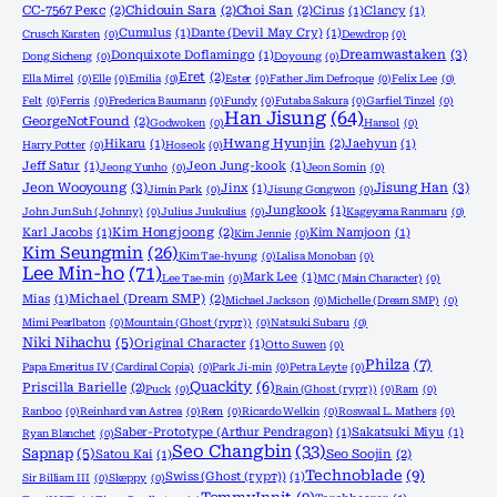
CC-7567 Рекс
(2)
Chidouin Sara
(2)
Choi San
(2)
Cirus
(1)
Clancy
(1)
Cumulus
(1)
Dante (Devil May Cry)
(1)
Crusch Karsten
(0)
Dewdrop
(0)
Dreamwastaken
(3)
Donquixote Doflamingo
(1)
Dong Sicheng
(0)
Doyoung
(0)
Eret
(2)
Ella Mirrel
(0)
Elle
(0)
Emilia
(0)
Ester
(0)
Father Jim Defroque
(0)
Felix Lee
(0)
Felt
(0)
Ferris
(0)
Frederica Baumann
(0)
Fundy
(0)
Futaba Sakura
(0)
Garfiel Tinzel
(0)
Han Jisung
(64)
GeorgeNotFound
(2)
Godwoken
(0)
Hansol
(0)
Hikaru
(1)
Hwang Hyunjin
(2)
Jaehyun
(1)
Harry Potter
(0)
Hoseok
(0)
Jeff Satur
(1)
Jeon Jung-kook
(1)
Jeong Yunho
(0)
Jeon Somin
(0)
Jeon Wooyoung
(3)
Jisung Han
(3)
Jinx
(1)
Jimin Park
(0)
Jisung Gongwon
(0)
Jungkook
(1)
John Jun Suh (Johnny)
(0)
Julius Juukulius
(0)
Kageyama Ranmaru
(0)
Karl Jacobs
(1)
Kim Hongjoong
(2)
Kim Namjoon
(1)
Kim Jennie
(0)
Kim Seungmin
(26)
Kim Tae-hyung
(0)
Lalisa Monoban
(0)
Lee Min-ho
(71)
Mark Lee
(1)
Lee Tae-min
(0)
MC (Main Character)
(0)
Mias
(1)
Michael (Dream SMP)
(2)
Michael Jackson
(0)
Michelle (Dream SMP)
(0)
Mimi Pearlbaton
(0)
Mountain (Ghost (гурт))
(0)
Natsuki Subaru
(0)
Niki Nihachu
(5)
Original Character
(1)
Otto Suwen
(0)
Philza
(7)
Papa Emeritus IV (Cardinal Copia)
(0)
Park Ji-min
(0)
Petra Leyte
(0)
Quackity
(6)
Priscilla Barielle
(2)
Puck
(0)
Rain (Ghost (гурт))
(0)
Ram
(0)
Ranboo
(0)
Reinhard van Astrea
(0)
Rem
(0)
Ricardo Welkin
(0)
Roswaal L. Mathers
(0)
Saber-Prototype (Arthur Pendragon)
(1)
Sakatsuki Miyu
(1)
Ryan Blanchet
(0)
Seo Changbin
(33)
Sapnap
(5)
Satou Kai
(1)
Seo Soojin
(2)
Technoblade
(9)
Swiss (Ghost (гурт))
(1)
Sir Billiam III
(0)
Skeppy
(0)