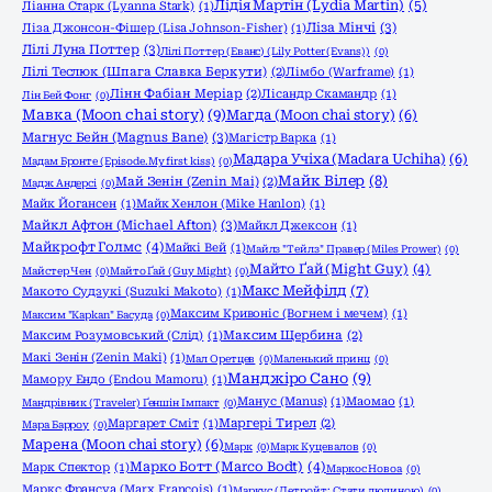
Лідія Мартін (Lydia Martin)
(5)
Ліанна Старк (Lyanna Stark)
(1)
Ліза Мінчі
(3)
Ліза Джонсон-Фішер (Lisa Johnson-Fisher)
(1)
Лілі Луна Поттер
(3)
Лілі Поттер (Еванс) (Lily Potter (Evans))
(0)
Лілі Теслюк (Шпага Славка Беркути)
(2)
Лімбо (Warframe)
(1)
Лінн Фабіан Меріар
(2)
Лісандр Скамандр
(1)
Лін Бей Фонг
(0)
Мавка (Moon chai story)
(9)
Магда (Moon chai story)
(6)
Магнус Бейн (Magnus Bane)
(3)
Магістр Варка
(1)
Мадара Учіха (Madara Uchiha)
(6)
Мадам Бронте (Episode.My first kiss)
(0)
Майк Вілер
(8)
Май Зенін (Zenin Mai)
(2)
Мадж Андерсі
(0)
Майк Йогансен
(1)
Майк Хенлон (Mike Hanlon)
(1)
Майкл Афтон (Michael Afton)
(3)
Майкл Джексон
(1)
Майкрофт Голмс
(4)
Майкі Вей
(1)
Майлз "Тейлз" Правер (Miles Prower)
(0)
Майто Ґай (Might Guy)
(4)
Майстер Чен
(0)
Майто Ґай (Guy Might)
(0)
Макс Мейфілд
(7)
Макото Судзукі (Suzuki Makoto)
(1)
Максим Кривоніс (Вогнем і мечем)
(1)
Максим "Kapkan" Басуда
(0)
Максим Розумовський (Слід)
(1)
Максим Щербина
(2)
Макі Зенін (Zenin Maki)
(1)
Мал Оретцев
(0)
Маленький принц
(0)
Манджіро Сано
(9)
Мамору Ендо (Endou Mamoru)
(1)
Манус (Manus)
(1)
Маомао
(1)
Мандрівник (Traveler) Ґеншін Імпакт
(0)
Маргарет Сміт
(1)
Маргері Тирел
(2)
Мара Барроу
(0)
Марена (Moon chai story)
(6)
Марк
(0)
Марк Куцевалов
(0)
Марко Ботт (Marco Bodt)
(4)
Марк Спектор
(1)
Маркос Новоа
(0)
Маркс Франсуа (Marx Francois)
(1)
Маркус (Детройт: Стати людиною)
(0)