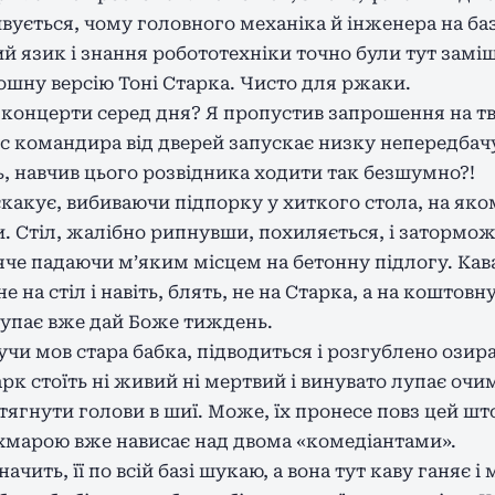
дивується, чому головного механіка й інженера на баз
й язик і знання робототехніки точно були тут заміш
ношну версію Тоні Старка. Чисто для ржаки.
а концерти серед дня? Я пропустив запрошення на т
с командира від дверей запускає низку непередба
ь, навчив цього розвідника ходити так безшумно?!
скакує, вибиваючи підпорку у хиткого стола, на яко
 Стіл, жалібно рипнувши, похиляється, і затормож
яче падаючи мʼяким місцем на бетонну підлогу. Кава
не на стіл і навіть, блять, не на Старка, а на коштов
лупає вже дай Боже тиждень.
учи мов стара бабка, підводиться і розгублено озира
рк стоїть ні живий ні мертвий і винувато лупає очим
ягнути голови в шиї. Може, їх пронесе повз цей шт
хмарою вже нависає над двома «комедіантами».
начить, її по всій базі шукаю, а вона тут каву ганяє 