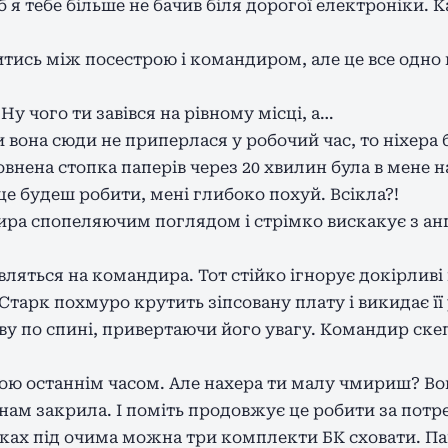
б я тебе більше не бачив біля дорогої електроніки. 
тись між посестрою і командиром, але це все одно
. Ну чого ти завівся на рівному місці, а…
 вона сюди не приперлася у робочий час, то ніхера б
повнена стопка паперів через 20 хвилин була в мене на
це будеш робити, мені глибоко похуй. Всікла?!
ра спопеляючим поглядом і стрімко вискакує з ан
яться на командира. Тот стійко ігнорує докірливі 
тарк похмуро крутить зіпсовану плату і викидає її
ову по спині, привертаючи його увагу. Командир ске
бою останнім часом. Але нахера ти малу чмириш? Вона
 нам закрила. І поміть продовжує це робити за потр
ках під очима можна три комплекти БК сховати. Пац