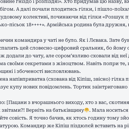
вине гніздо і розпіздяї». Хто придумав цю назву, вж
ігом. А далі почали плодитись гілки, і пішло-поїхал
удовому колективі, починаючи від гілки «Розшук п
ько-пісьок 18++++». Армійська родина була дружня, 
ичин командира у чаті не було. Як і Лєвака. Зате був
е спалить цей словесно-цифровий сральник, бо йому 
ж додали до чату, але соромʼязливо сховали від неї 
іма своїми секретами з жіноцтвом. Навіть попри те,
рщині і збоченості висловлювань.
на напівприватна (схована від Кіпіш, звісно) гілка 
зує купу нових повідомлень. Тортик заінтриговано з
: [Пацани з вчорашнього виходу, хто з вас, скотиня
 звітами?! Верніть на батьківщину
. Мала носиться 
е совість. Я точно бачив, як хтось годину тому зйо
атурою. Командир же Кіпіш піздюлєй вставить на рі