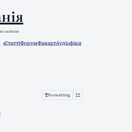
нія
ою мовою
л
Статті
Форум
Фанарт
Аудіофіки
Formatting
й