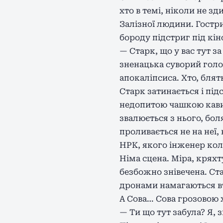
хто в темі, ніколи не з
Залізної людини. Гостри
бороду підстриг під кі
— Старк, що у вас тут з
зненацька суворий голо
апокаліпсиса. Хто, блят
Старк затинається і під
недопитою чашкою кави.
звалюється з нього, бол
проливається не на неї, 
НРК, якого інженер ко
Німа сцена. Міра, кряхт
безбожно знівечена. Ста
дронами намагаються вт
А Сова… Сова грозовою 
— Ти що тут забула? Я, з