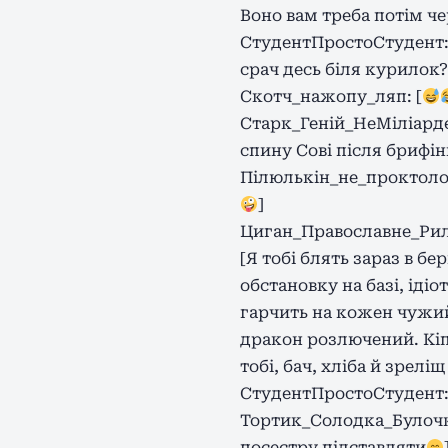
Воно вам треба потім че
СтудентПростоСтудент: [
срач десь біля курилок?
Скотч_нажопу_ляп: [
Старк_Геній_НеМіліард
спину Сові після брифінг
Пілюлькін_не_проктолог:
]
Циган_Православне_Рил
[Я тобі блять зараз в бе
обстановку на базі, ідіо
гарчить на кожен чужий 
дракон розлючений. Кіпі
тобі, бач, хліба й зреліщ
СтудентПростоСтудент: [
Тортик_Солодка_Булочка
посестру підставляти