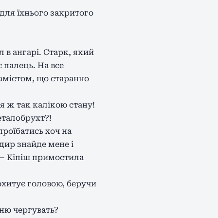
 для їхнього закритого
 в ангарі. Старк, який
 палець. На все
амістом, що старанно
 я ж так калікою стану!
еталобрухт?!
проїбатись хоч на
дир знайде мене і
, — Кіпіш примостила
охитує головою, беручи
хню чергувать?