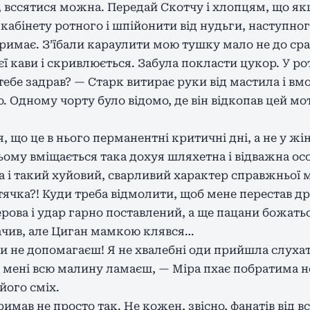
 вссятися можна. Передай Скотчу і хлопцям, що якщ
 кабінету ротного і шпійонити від нудьги, наступног
тримає. Зʼїбали караулити мою тушку мало не до ср
ї кави і скривлюється. Забула покласти цукор. У рот
тебе задрав? — Старк витирає руки від мастила і вм
. Одному чорту було відомо, де він відкопав цей мо
, що це в нього перманентні критичні дні, а не у жі
 ньому вміщається така дохуя шляхетна і відважна ос
 і такий хуйовий, сварливий характер справжньої м
тячка?! Куди треба відмолити, щоб мене перестав д
ерова і удар гарно поставлений, а ще пацани божатьс
бачив, але Циган мамкою клявся…
ти не допомагаєш! Я не хвалебні оди прийшла слуха
и мені всю малину ламаєш, — Міра пхає побратима но
його сміх.
имав не просто так. Не кожен, звісно, фанатів від вс