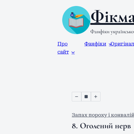
Фікма
Фанфіки українськ
Про
Фанфіки
Оригіна
сайт
Запах пороху і конвалі
8. Оголений нерв