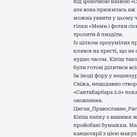
під іронічною назвою «Со
але вона прижилась аж б
можна уявити у цьому ч
гілки «Меми і фотки сіс
тролити й пиздіти.
Із цілком зрозумілих пр
клявся на хресті, що н
нудно часом. Кіпіш тако
були готові ділитися вс
їм іноді фору у нецензу
Свіжа, нещодавно створе
«СантаБарбара 2.0» пока
оновлення.
Циган_Православне_Рило
Кіпіш папку з вашими ж
пройобані бумажки. Майт
канцелярії з цією макул