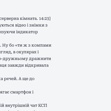
серверна кімната. 14:23]
ються відео і знімки з
тизуючи індикатор
. Ну бо «ти ж з компами
гляд, в окулярах і
по-дружньому дражнити
івця завжди відкривала
а речей. А ще до
тягає смартфон і
ній внутрішній чат КСП