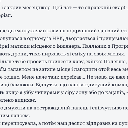
 і закрив месенджер. Цей чат — то справжній скарб
еріал.
ає двома кухлями кави на подряпаний залізний стіл
олупався в одному із НРК, дьоргається і прищемлює
ірні матюки місцевого інженера. Паяльник з Прогр
ть дрони, тихо пирхають зі сміху на своїх місцях.
 більше тебе просить принести каву, жінко! Полегше,
їм талантом це затхле місце і лагодити отой весь м
ебе тошно. Мене наче танк переїхав… Не знаю, де вже 
ти ці бамажки. Відчуття, що наш всюдисущий коман
ть якщо я уїбу чигирями у сіру зону або до кацапів
омлено видихає.
о дмухати на постраждалий палець і співчутливо п
тним напоєм.
и переписувала, а потім наш деспот відправив на ку