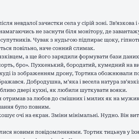
ля невдалої зачистки села у сірій зоні. Зв’язкова і 
намагаючись не заснути біля монітору, де завантажу
і супутників. Чувак з нудьгою підпирає щоку, гіпно
ться повільно, наче сонний слимак.
язківцем, а ще його зарядили формувати бази даних
орть, бро». Пухкенький, бородатий, кумедний на ви
худі із зображенням дрону, Тортика обожнювали 
бражався. Добродушна, мʼяка і весела натура звʼязк
обливо двері кухні, як любили шуткувати вояки.
ін отримав за любов до смішних і милих як на мужик
чання було повним.
скошує очі на екран. Зміни мінімальні. Нудно. Він ви
тилися новими повідомленнями. Тортик тицьнув у їх