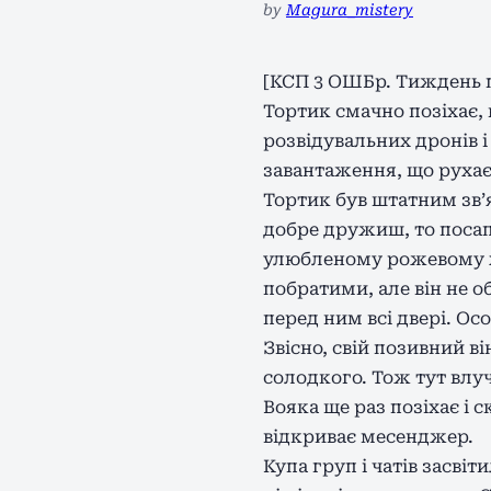
by
Magura_mistery
[КСП 3 ОШБр. Тиждень піс
Тортик смачно позіхає, 
розвідувальних дронів 
завантаження, що рухає
Тортик був штатним звʼ
добре дружиш, то посап
улюбленому рожевому 
побратими, але він не о
перед ним всі двері. Ос
Звісно, свій позивний в
солодкого. Тож тут влу
Вояка ще раз позіхає і 
відкриває месенджер.
Купа груп і чатів засві