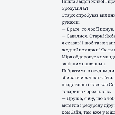
Пішла звідси живо! І що
Зрозуміла?!
Старк спробував вклини
руками:
— Брате, то я ж її пхнув
— Завалися, Старк! Якби
я сказав! І щоб та не за
жодної помарки! Як ти 
Міра обдаровує команди
залізними дверима.
Побратими з осудом дивл
збираючись також йти. С
наздоганяє і плескає С
товариша через плече.
— Друже, я їбу, що з то
витягла і ресурсну діру
комбайн, там вже у міш