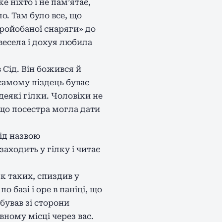
е ніхто і не памʼятає,
о. Там було все, що
ройобаної снаряги» до
весела і дохуя любила
 Сід. Він божився й
самому піздець буває
деякі гілки. Чоловіки не
 що посестра могла дати
під назвою
аходить у гілку і читає
к таких, спиздив у
по базі і оре в паніці, що
бував зі сторони
вному місці через вас.