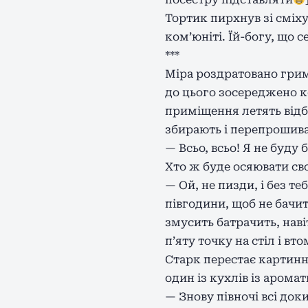
Тортик пирхнув зі сміху
ком’юніті. Їй-богу, що с
***
Міра роздратовано грим
до цього зосереджено к
приміщення летять відб
збирають і перепрошиваю
— Всьо, всьо! Я не буду
Хто ж буде осяювати сво
— Ой, не пизди, і без т
півгодини, щоб не бачи
змусить батрачить, наві
пʼяту точку на стіл і вт
Старк перестає картинн
один із кухлів із арома
— Знову півночі всі док