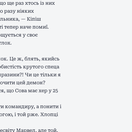
о ще раз хтось із них
о разу ніяких
альника, — Кіпіш
і тепер наче помиї.
ощується у своє
тлох.
нок. Це ж, блять, якийсь
обистість крутого спеца
разини?! Чи це тільки я
рочити цей демон?
я, що Сова має хер у 25
ти командиру, а понити і
гою, і той рже. Хлопці
есвіту Марвел, але той,