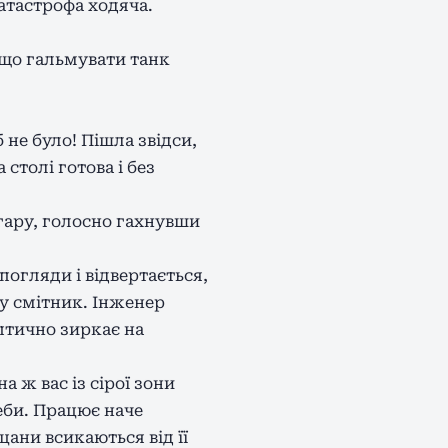
Катастрофа ходяча.
 що гальмувати танк
 не було! Пішла звідси,
 столі готова і без
гару, голосно гахнувши
погляди і відвертається,
 у смітник. Інженер
птично зиркає на
 ж вас із сірої зони
еби. Працює наче
ани всикаються від її