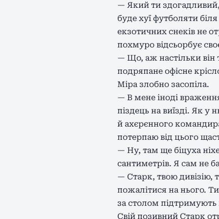
— Який ти здогадливий,
буде хуї футболяти біля
екзотичних снеків не о
похмуро відсьорбує своє
— Що, аж настільки він 
подряпане офісне крісло
Міра злобно засопіла.
— В мене іноді враження
піздець на виїзді. Як у
й ахєрєнного командира
потерпаю від цього щас
— Ну, там ще біцуха ніх
сантиметрів. Я сам не 
— Старк, твою дивізію, 
пожалітися на нього. Т
за столом підтримують 
Свій позивний Старк отр