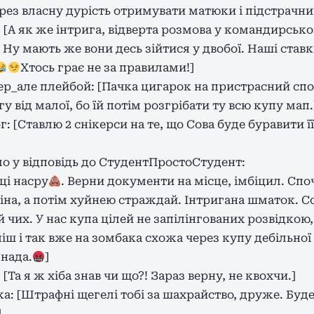
рез власну дурість отримувати матюки і підстрачник
А як же інтрига, відверта розмова у командирськом
 Ну мають же вони десь зійтися у двобої. Наші ставк
Хтось грає не за правилами!]
ер_але плейбой: [Пачка цигарок на пристрасний с
у від малої, бо їй потім розгрібати ту всю купу мап.
 [Ставлю 2 снікерси на те, що Сова буде буравити ї
о у відповідь до СтудентПростоСтудент:
рці насру
. Верни документи на місце, імбіцил. Спо
тіна, а потім хуйнею страждай. Інтригана шматок. Сов
чих. У нас купа цілей не запілінгованих розвідкою, 
ш і так вже на зомбака схожа через купу дебільної 
 нада.
]
Та я ж хіба знав чи що?! Зараз верну, не квохчи.]
: [Штрафні щегелі тобі за шахрайство, друже. Буд
]