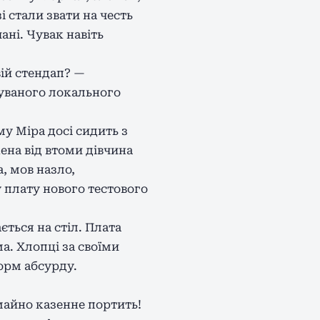
і стали звати на честь
ані. Чувак навіть
вій стендап? —
чуваного локального
му Міра досі сидить з
ена від втоми дівчина
, мов назло,
ну плату нового тестового
ється на стіл. Плата
а. Хлопці за своїми
орм абсурду.
і майно казенне портить!