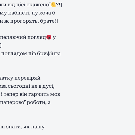
и від цієї скаженої
?!]
у кабінеті, ну хоча б
и ж прогорять, брате!]
попеляючий погляд
у
]
ї поглядом пів брифінга
чатку перевіряй
а сьогодні не в дусі,
і тепер він гарчить мов
паперової роботи, а
еш знати, як нашу