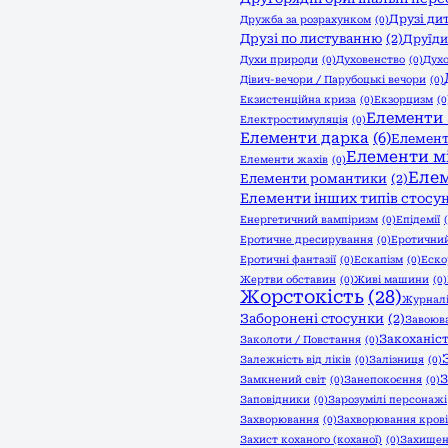
Друзі ди
Дружба за розрахунком
(0)
Друзі по листуванню
(2)
Друїди
Духи природи
(0)
Духовенство
(0)
Духо
Дівич-вечори / Парубоцькі вечори
(0)
Екзистенційна криза
(0)
Екзорцизм
(0
Елементи 
Електростимуляція
(0)
Елементи дарка
(6)
Елемент
Елементи м
Елементи жахів
(0)
Еле
Елементи романтики
(2)
Елементи інших типів стосун
Енергетичний вампіризм
(0)
Епідемії
Еротичне дресирування
(0)
Еротични
Еротичні фантазії
(0)
Ескапізм
(0)
Еско
Жертви обставин
(0)
Живі машини
(0)
Жорстокість
(28)
Журнал
Заборонені стосунки
(2)
Завоюв
Закоханіс
Заколоти / Повстання
(0)
Залежність від ліків
(0)
Залізниця
(0)
З
Замкнений світ
(0)
Занепокоєння
(0)
Заповідники
(0)
Зарозумілі персонажі
Захворювання
(0)
Захворювання крові
Захист коханого (коханої)
(0)
Захищен