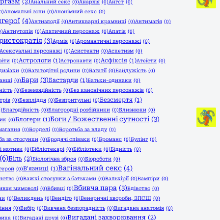
оргазм
(2)
Анальний секс
(0)
Анархія
(0)
Ангст
(0)
0)
Аномальні зони
(0)
Анонімний секс
(0)
герої
(4)
Антизлодії
(0)
Антикварні крамниці
(0)
Антимагія
(0)
0)
Антиутопія
(0)
Апатичний персонаж
(0)
Апатія
(0)
ристократія
(3)
Армія
(0)
Аромантичні персонажі
(0)
Асексуальні персонажі
(0)
Асистенти
(0)
Аскетизм
(0)
Астрологи
(1)
Асфіксія
(1)
віти
(0)
Астронавти
(0)
Атеїсти
(0)
дизіаки
(0)
Багатодітні родини
(0)
Багатії
(0)
Байдужість
(0)
Бари
(3)
Бастарди
(1)
анші
(0)
Батьки-одинаки
(0)
ність
(0)
Беземоційність
(0)
Без канонічних персонажів
(0)
Безсмертя
(1)
трів
(0)
Безпліддя
(0)
Безпритульні
(0)
0)
Благодійність
(0)
Благородні розбійники
(0)
Близнюки
(0)
Боги / Божественні сутності
(3)
Блогери
(1)
ник
(0)
магання
(0)
Борделі
(0)
Боротьба за владу
(0)
ба за стосунки
(0)
Бродячі співаки
(0)
Броманс
(0)
Булінг
(0)
 і мотиви
(0)
Бібліотекарі
(0)
Бібліотеки
(0)
Бідність
(0)
(6)
Біль
(2)
Біологічна зброя
(0)
Біороботи
(0)
Вагінальний секс
(4)
В'язниці
(1)
герой
(0)
нство
(0)
Важкі стосунки з батьками
(0)
Валькірії
(0)
Вампіри
(0)
Вбивча пара
(3)
ивця мимоволі
(0)
Вбивці
(0)
Вдівство
(0)
ни
(0)
Великдень
(0)
Вендіго
(0)
Венеричні хвороби, ЗПСШ
(0)
іння
(0)
Вибір
(0)
Вивчена безпорадність
(0)
Вигадана анатомія
(0)
Вигадані захворювання
(2)
зика
(0)
Вигадані друзі
(0)