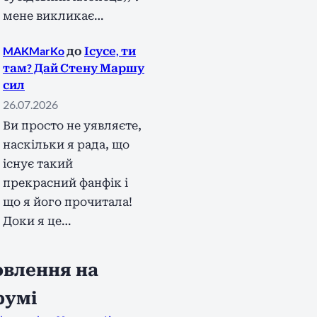
мене викликає…
MAKMarKo
до
Ісусе, ти
там? Дай Стену Маршу
сил
26.07.2026
Ви просто не уявляєте,
наскільки я рада, що
існує такий
прекрасний фанфік і
що я його прочитала!
Доки я це…
влення на
румі