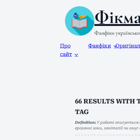
Фікма
Фанфіки українськ
Про
Фанфіки
Оригіна
сайт
66
RESULTS WITH 
TAG
Definition:
У роботі описується 
ерогенні зони, геніталії чи ану