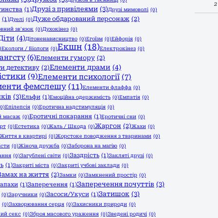
2
Друзі з привілеями
(3)
тинства
(1)
Друзі мимоволі
(0)
Дуже обдарований персонаж
(2)
(1)
Дуелі
(0)
вний зв'язок
(0)
Духокінез
(0)
Діти
(4)
Дітоненависництво
(0)
Егоїзм
(0)
Ейфорія
(0)
Екшн
(18)
)
Екологи / Біологи
(0)
Електрокінез
(0)
ангсту
(6)
Елементи гумору
(2)
Елементи драми
(4)
и детективу
(2)
істики
(9)
Елементи психології
(7)
менти фемслешу
(11)
Елементи флаффа
(0)
ків
(3)
Ельфи
(1)
Емоційна одержимість
(0)
Емпатія
(0)
(0)
Епілепсія
(0)
Еротична надстимуляція
(0)
Еротичні покарання
(1)
й масаж
(0)
Еротичні сни
(0)
Жаргон
(2)
рт
(0)
Естетика
(0)
Жаль / Шкода
(0)
Жахи
(0)
Життя в квартирі
(0)
Жорстоке поводження з тваринами
(0)
істи
(0)
Жіноча дружба
(0)
Заборона на магію
(0)
Заздрість
(1)
ання
(0)
Загублені світи
(0)
Закляті друзі
(0)
ть
(1)
Закриті міста
(0)
Закриті учбові заклади
(0)
Замах на життя
(2)
Замки
(0)
Замкнений простір
(0)
Заперечення почуттів
(3)
апахи
(1)
Заперечення
(1)
Затишок
(3)
Засоси/Укуси
(1)
(0)
Заручники
(0)
(0)
Захворювання серця
(0)
Захисники природи
(0)
ий секс
(0)
Зброя масового ураження
(0)
Зведені родичі
(0)