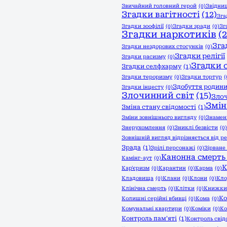
Звичайний головний герой
(0)
Звідни
Згадки вагітності
(12)
Зга
Згадки зоофілії
(0)
Згадки зради
(0)
Зг
Згадки наркотиків
(2
Зга
Згадки нездорових стосунків
(0)
Згадки релігії
Згадки расизму
(0)
Згадки 
Згадки селфхарму
(1)
Згадки тероризму
(0)
Згадки тортур
(
Здобуття родин
Згадки інцесту
(0)
Злочинний світ
(15)
Зло
Змін
Зміна стану свідомості
(1)
Зміни зовнішнього вигляду
(0)
Знамен
Знерухомлення
(0)
Зниклі безвісти
(0)
Зовнішній вигляд відрізняється від ре
Зрада
(1)
Зрілі персонажі
(0)
Зірване
Канонна смерть
Камінг-аут
(0)
К
Кар'єризм
(0)
Карантин
(0)
Карма
(0)
Кладовища
(0)
Клани
(0)
Клони
(0)
Кло
Клінічна смерть
(0)
Клітки
(0)
Книжки
Ко
Колишні серійні вбивці
(0)
Кома
(0)
Комунальні квартири
(0)
Коміки
(0)
Ко
Контроль пам'яті
(1)
Контроль свід