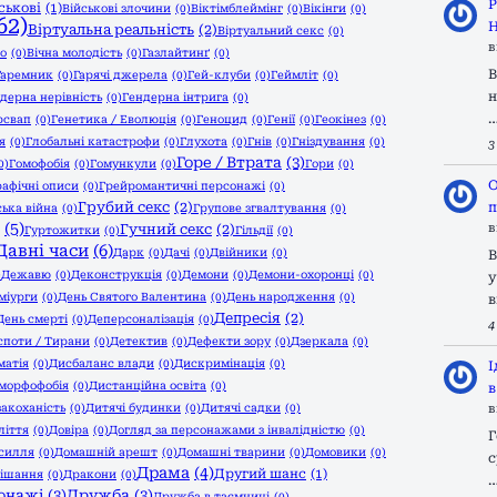
Р
ськові
(1)
Військові злочини
(0)
Віктімблеймінг
(0)
Вікінги
(0)
62)
Н
Віртуальна реальність
(2)
Віртуальний секс
(0)
в
го
(0)
Вічна молодість
(0)
Газлайтинґ
(0)
В
Гаремник
(0)
Гарячі джерела
(0)
Гей-клуби
(0)
Геймліт
(0)
н
дерна нерівність
(0)
Гендерна інтрига
(0)
рсвап
(0)
Генетика / Еволюція
(0)
Геноцид
(0)
Генії
(0)
Геокінез
(0)
я
(0)
Глобальні катастрофи
(0)
Глухота
(0)
Гнів
(0)
Гніздування
(0)
3
Горе / Втрата
(3)
0)
Гомофобія
(0)
Гомункули
(0)
Гори
(0)
О
рафічні описи
(0)
Грейромантичні персонажі
(0)
Грубий секс
(2)
п
ька війна
(0)
Групове згвалтування
(0)
(5)
Гучний секс
(2)
в
Гуртожитки
(0)
Гільдії
(0)
Давні часи
(6)
Дарк
(0)
Дачі
(0)
Двійники
(0)
В
)
Дежавю
(0)
Деконструкція
(0)
Демони
(0)
Демони-охоронці
(0)
у
міурги
(0)
День Святого Валентина
(0)
День народження
(0)
в
Депресія
(2)
День смерті
(0)
Деперсоналізація
(0)
4
споти / Тирани
(0)
Детектив
(0)
Дефекти зору
(0)
Дзеркала
(0)
матія
(0)
Дисбаланс влади
(0)
Дискримінація
(0)
І
морфофобія
(0)
Дистанційна освіта
(0)
в
закоханість
(0)
Дитячі будинки
(0)
Дитячі садки
(0)
в
ліття
(0)
Довіра
(0)
Догляд за персонажами з інвалідністю
(0)
Г
силля
(0)
Домашній арешт
(0)
Домашні тварини
(0)
Домовики
(0)
с
Драма
(4)
Другий шанс
(1)
ішання
(0)
Дракони
(0)
сонажі
(3)
Дружба
(3)
Дружба в таємниці
(0)