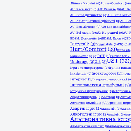
.Війна в Україні
(0)
Abuse/Comfort
(0)
A
AU: Race swap
(0)
AU: Reverse
(0)
AU: Ro
AU: Інше дитинство
(0)
AU: Інше знай
AU: Альтернативні здібності
(0)
AU: Бе
AU: Без містики
(0)
AU: Без надздібнос
AU: Всі люди
(0)
AU: Не родичі
(0)
AU: 
BDSM: Домспейс
(0)
BDSM: Дроп
(0)
BD
Dirty talk
(3)
Doggy style
(0)
EIQ
(0)
Hurt/Comfort
(20)
Knife pla
RST
(1)
Rape/Revenge
(0)
Service top /
UST
(32)
Underage
(2)
Urt
(2)
Ігри з температурою
(0)
Ігри на вижи
Інсектофобія
(1)
Інквізиція
(0)
Інсек
Інтернет
(1)
Інтерсекс-персонажі
(0
Іншопланетяни, прибульці
(2)
Історичне припущення
(0)
Історичні 
Аборт/Викидень
(0)
Аватари
(0)
Автом
Автостоп
(0)
Авіація
(0)
Агресивні пер
Азартні ігри
(2)
Академія
(0)
Аквак
Алкогольні ігри
(2)
Алхімія
(0)
Аль
Альтернативна істор
Альтернативний світ
(0)
Альтернативн