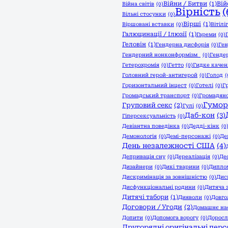
Війни / Битви
(1)
Вій
Війна світів
(0)
Вірність
(
Вільні стосунки
(0)
Вірші
(1)
Віршовані вставки
(0)
Вітілі
Галюцинації / Ілюзії
(1)
Гареми
(0)
Геловін
(1)
Гендерна дисфорія
(0)
Ген
Гендерний нонконформізм
(0)
Генде
Гетерохромія
(0)
Гетто
(0)
Гидке качен
Головний герой-антигерой
(0)
Голод
(
Горизонтальний інцест
(0)
Готелі
(0)
Г
Громадський транспорт
(0)
Громадянс
Гумор
Груповий секс
(2)
Гулі
(0)
Даб-кон
(3)
Гіперсексуальність
(0)
Девіантна поведінка
(0)
Дедді-кінк
(0
Демонологія
(0)
Демі-персонажі
(0)
Де
День незалежності США
(4)
Депривація сну
(0)
Дереалізація
(0)
Де
Дизайнери
(0)
Дикі тварини
(0)
Дипло
Дискримінація за зовнішністю
(0)
Дис
Дисфункціональні родини
(0)
Дитяча 
Дитячі табори
(1)
Дияволи
(0)
Довго
Договори / Угоди
(2)
Домашнє на
Допити
(0)
Допомога ворогу
(0)
Доросл
Другорядні оригінальні пер