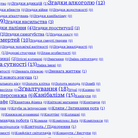
Згадки алкоголю
(12)
Згадки адикцій
(1)
цтво
(0)
дки вбивств
(0)
Згадки війни
(0)
Згадки жорстокості
(0)
адки зґвалтувань
(0)
Згадки канібалізму
(0)
9)
Згадки насильства
(3)
дки паління
(4)
Згадки проституції
(2)
(3)
Згадки самогубства
(1)
Згадки сексу
(0)
смертей
(10)
Згадки смерті тварин
(0)
0)
Згадки чоловічої вагітності
(0)
Згадки інвалідності
(0)
и
(1)
Здорові стосунки
(0)
Злам особистості
(0)
чинці
(2)
Злісні колишні
(0)
Змагання
(0)
Зміна світогляду
(0)
а сутності
(13)
Зміна імені
(0)
Зневага життям
(1)
итості
(0)
Зневага гігієною
(0)
З нового аркуша
(1)
ального віку
(0)
Золота клітка
(0)
Золота молодь
(0)
Зомбі
(0)
Зґвалтування
(18)
 весілля
(0)
Зґраї
(0)
Казино
(0)
Канібалізм
(15)
 персонажа
(6)
Канікули
(0)
афе
(3)
Квантова фізика
(0)
Квіткові магазини
(0)
Кентаври
(0)
Кляпи / Затикання рота
(1)
уни
(0)
Клуби за інтересами
(0)
(0)
Книжкові крамниці
(0)
Кноттінг
(0)
Колишні
(0)
мандна робота
(1)
Комахи
(0)
Комплекс Бога
(0)
Комплекси
(0)
Контроль / Підкорення
(1)
нспірологія
(0)
омості
(0)
Конфлікт світоглядів
(0)
Концерти / Виступи
(0)