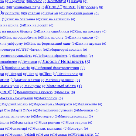
Кошмари
(1)
тва
(0)
Корупція
(0)
Космос
(0)
Крадії
(0)
Кров / Травми
(2)
аті
(0)
Кримінальна пара
(0)
Кросовер
(0)
)
Кунілінгус
(0)
Купальні
(0)
Кур`єри
(0)
Курортний роман
(0)
і
(1)
Кінк на благання
(0)
Кінк на вагітність
(0)
нк на крила
(0)
Кінк на лоскіт
(0)
к на нижню білизну
(0)
Кінк на ошийники
(0)
Кінк на похвалу
(0)
(0)
Кінк на серцебиття
(0)
Кінк на силу
(0)
Кінк на сльози
(0)
к на уніформу
(0)
Кінк на формальний одяг
(0)
Кінк на шрами
(0)
нотеатри
(0)
ЛГБТ-батьки
(0)
Лабораторні досліди
(0)
 гомосексуальність
(0)
Лебедина вірність
(0)
Лжебоги
(0)
Любов / Ненависть
(3)
окаліпсис
(0)
Лучники
(0)
(6)
Любовна магія
(0)
Любовний багатогокутник
(0)
Ліси
(1)
ри
(0)
Лікарні
(0)
Лікарі
(0)
Літні школи
(0)
алізм
(1)
Магічні клятви
(0)
Магічні крамниці
(0)
)
Маленькі міста
(1)
Магія крові
(0)
Майбутнє
(0)
ляції
(3)
Маніпуляції з кров'ю
(0)
Масаж
(0)
Маєтки / Резиденції
(0)
Мегаполіси
(0)
0)
Медовий місяць
(0)
Медсестри / Медбрати
(0)
Меланхолія
(0)
рі С'ю (Марті Ст'ю)
(0)
Метафізичні сутності
(0)
Мечники
(0)
ливці за нечистю
(0)
Мистецтво
(0)
Мистецтвознавці
(0)
інали
(0)
Мова квітів
(0)
Мова рослин
(0)
Мова тварин
(0)
іла
(0)
Монастирі
(0)
Монахи, монахині
(0)
Монстри
(0)
Музиканти
(1)
ани
(0)
Моряки
(0)
Мрії
(0)
Музи
(0)
Музика
(0)