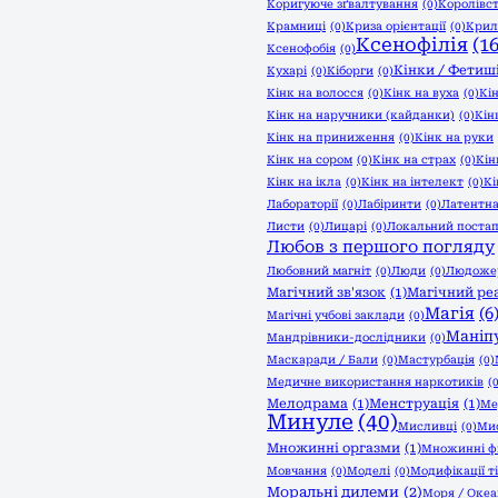
Коригуюче зґвалтування
(0)
Королівс
Крамниці
(0)
Криза орієнтації
(0)
Крил
Ксенофілія
(16
Ксенофобія
(0)
Кінки / Фетиш
Кухарі
(0)
Кіборги
(0)
Кінк на волосся
(0)
Кінк на вуха
(0)
Кі
Кінк на наручники (кайданки)
(0)
Кін
Кінк на приниження
(0)
Кінк на руки
Кінк на сором
(0)
Кінк на страх
(0)
Кін
Кінк на ікла
(0)
Кінк на інтелект
(0)
Кі
Лабораторії
(0)
Лабіринти
(0)
Латентна
Листи
(0)
Лицарі
(0)
Локальний постап
Любов з першого погляду
Любовний магніт
(0)
Люди
(0)
Людоже
Магічний зв'язок
(1)
Магічний ре
Магія
(6
Магічні учбові заклади
(0)
Маніпу
Мандрівники-дослідники
(0)
Маскаради / Бали
(0)
Мастурбація
(0)
Медичне використання наркотиків
(
Мелодрама
(1)
Менструація
(1)
Ме
Минуле
(40)
Мисливці
(0)
Мис
Множинні оргазми
(1)
Множинні ф
Мовчання
(0)
Моделі
(0)
Модифікації т
Моральні дилеми
(2)
Моря / Оке