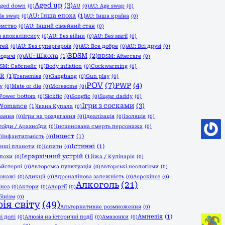
Aged up
(3)
ged down
(0)
AU
(0)
AU: Age swap
(0)
AU: Інша епоха
(1)
le swap
(0)
AU: Інша країна
(0)
омство
(0)
AU: Інший сімейний стан
(0)
з апокаліпсису
(0)
AU: Без війни
(0)
AU: Без магії
(0)
тей
(0)
AU: Без супергероїв
(0)
AU: Все добре
(0)
AU: Всі друзі
(0)
BDSM
(2)
AU: Школа
(1)
Родичі
(0)
BDSM: Aftercare
(0)
SM: Сабспейс
(0)
Body inflation
(0)
Cockwarming
(0)
ER
(1)
Frenemies
(0)
Gangbang
(0)
Gun play
(0)
POV
(7)
PWP
(4)
y
(0)
Mate or die
(0)
Moresome
(0)
 Power bottom
(0)
Sickfic
(0)
Songfic
(0)
Sugar daddy
(0)
Ігри з сосками
(3)
Womance
(1)
Івана Купала
(0)
вання
(0)
Ігри на роздягання
(0)
Ідеалізація
(0)
Ізоляція
(0)
тоїди / Арахноїди
(0)
Інсценована смерть персонажа
(0)
Інцест
(1)
)
Інфантильність
(0)
Істинні
(1)
Інші планети
(0)
Іспити
(0)
Ієрархічний устрій
(1)
епохи
(0)
Їжа / Кулінарія
(0)
айстерні
(0)
Авторська пунктуація
(0)
Авторські неологізми
(0)
сонажі
(0)
Адикції
(0)
Адреналінова залежність
(0)
Аерокінез
(0)
Алкоголь
(21)
інез
(0)
Актори
(0)
Алергії
(0)
бінізм
(0)
ія світу
(49)
Альтернативне розмноження
(0)
Амнезія
(1)
і долі
(0)
Алюзія на історичні події
(0)
Амазонки
(0)