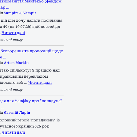
ізноманіття Мангекьо (фендом
ар …
ід
Vampir123 Vampir
 цій ідеї хочу надати посилання
а 49 (на 19.07.26) здібностей дл
…
Читати далі
 тижні тому
бговорення та пропозиції щодо
е …
ід
Artem Markin
ітаю спільноту! Я працюю над
країнським перекладом
ідомого веб …
Читати далі
 тижні тому
дея для фанфіку про "попадуна"
 …
ід
Євгеній Ларін
оловний герой "попаданець" із
учасної України 2026 рок
…
Читати далі