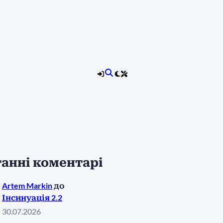
анні коментарі
Artem Markin
до
Інсинуація 2.2
30.07.2026