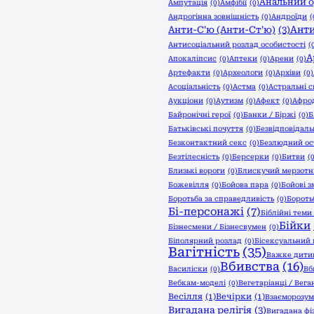
Анальний 
Ампутація
(0)
Амфібії
(0)
Андрогінна зовнішність
(0)
Андроїди
(
Анти
Анти-С'ю (Анти-Ст'ю)
(3)
Антисоціальний розлад особистості
(
А
Апокаліпсис
(0)
Аптеки
(0)
Арени
(0)
Артефакти
(0)
Археологи
(0)
Архіви
(0)
Асоціальність
(0)
Астма
(0)
Астральні с
Аукціони
(0)
Аутизм
(0)
Афект
(0)
Афро
Байронічні герої
(0)
Банки / Біржі
(0)
Б
Батьківські почуття
(0)
Безвідповідаль
Безконтактний секс
(0)
Безлюдний ос
Безтілесність
(0)
Берсерки
(0)
Битви
(
Близькі вороги
(0)
Блискучий мерзот
Божевілля
(0)
Бойова пара
(0)
Бойові з
Боротьба за справедливість
(0)
Бороть
Бі-персонажі
(7)
Біблійні теми
Бійки
Бізнесмени / Бізнесвумен
(0)
Біполярний розлад
(0)
Бісексуальний 
Вагітність
(35)
Важке дити
Вбивства
(16)
Василіски
(0)
Вб
Вебкам-моделі
(0)
Вегетаріанці / Вега
Весілля
(1)
Вечірки
(1)
Взаєморозум
Вигадана релігія
(3)
Вигадана фі