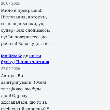
28.07.2026
Мило й прекрасно!!
Піклування, доторки,
всі ці недомовки, ух,
супер) Теж сподіваюсь,
що Ви повернетесь до
роботи! Вона чудова й…
MAKMarKo
до
квіти
бузку | Перша частина
27.07.2026
Авторе, Ви
заінтригували :) Мені
так цікаво, що буде
далі! Одразу
здогадалася, що то за
сусідський хлопець)) У