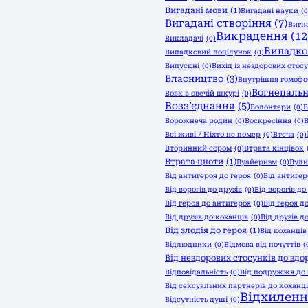
Вигадані мови
(1)
Вигадані науки
(0
Вигадані створіння
(7)
Вигн
Викрадення
(12
Викладачі
(0)
Випадко
Випадковий поцілунок
(0)
Випускні
(0)
Вихід із нездорових стос
Власництво
(3)
Внутрішня гомофо
Вогнепальн
Вовк в овечій шкурі
(0)
Возз’єднання
(5)
Волонтери
(0)
В
Ворожнеча родин
(0)
Воскресіння
(0)
В
Всі живі / Ніхто не помер
(0)
Втеча
(0)
Вторинний сором
(0)
Втрата кінцівок
Втрата цноти
(1)
Вуайеризм
(0)
Вули
Від антигероя до героя
(0)
Від антигер
Від ворогів до друзів
(0)
Від ворогів до
Від героя до антигероя
(0)
Від героя д
Від друзів до коханців
(0)
Від друзів д
Від злодія до героя
(1)
Від коханців
Відлюдники
(0)
Відмова від почуттів
(
Від нездорових стосунків до здо
Відповідальність
(0)
Від подружжя до 
Від сексуальних партнерів до коханц
Відхиленн
Відсутність душі
(0)