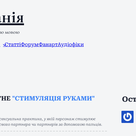
нія
ою мовою
л
Статті
Форум
Фанарт
Аудіофіки
THE
"СТИМУЛЯЦІЯ РУКАМИ"
Ост
сексуальна практика, у якій персонаж стимулює
с свого партнера чи партнерів за допомогою пальців.