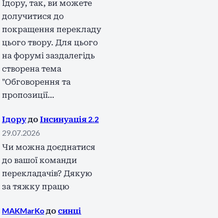
Ідору, так, ви можете
долучитися до
покращення перекладу
цього твору. Для цього
на форумі заздалегідь
створена тема
"Обговорення та
пропозиції…
Ідору
до
Інсинуація 2.2
29.07.2026
Чи можна доєднатися
до вашої команди
перекладачів? Дякую
за тяжку працю
MAKMarKo
до
синці