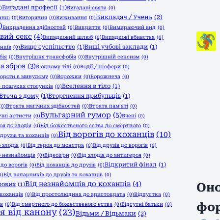
Вигадані професії
(1)
)
Вигадані свята
(0)
Викладач / Учень
(2)
анці
(0)
Вигоряння
(0)
Виживання
(0)
)
Викрадення здібностей
(0)
Викриття
(0)
Вимираючий вид
(0)
вий секс
(4)
Випадковий шлюб
(0)
Випадкові вбивства
(0)
Вище суспільство
(1)
Вищі учбові заклади
(1)
унків
(0)
бія
(0)
Внутрішня трансфобія
(0)
Внутрішній сексизм
(0)
а зброя
(3)
В одному тілі
(0)
Водії / Шофери
(0)
ороги в минулому
(0)
Ворожки
(0)
Ворожнеча
(0)
Вселення в тіло
(1)
 пошуках стосунків
(0)
Втеча з дому
(1)
Вторгнення прибульців
(1)
(0)
Втрата магічних здібностей
(0)
Втрата пам’яті
(0)
Вульгарний гумор
(5)
чні артисти
(0)
Вчені
(0)
оя до злодія
(0)
Від божественого єства до смертного
(0)
Від ворогів до коханців
(10)
 друзів та коханців
(0)
о злодія
(0)
Від героя до монстра
(0)
Від друзів до ворогів
(0)
о незнайомців
(0)
Відеоігри
(0)
Від злодія до антигероя
(0)
Відкритий фінал
(1)
 до ворогів
(0)
Від коханців до друзів
(0)
0)
Від напарників до друзів та коханців
(0)
Від незнайомців до коханців
(4)
рових
(1)
Оно
коханців
(0)
Від простолюдина до аристократа
(0)
Відпустка
(0)
фо
ів
(0)
Від смертного до божественого єства
(0)
Відсутні батьки
(0)
я від канону
(23)
Відьми / Відьмаки
(2)