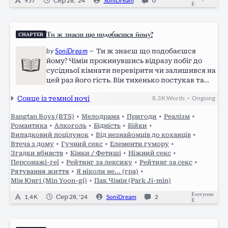
957
Сер 28, '24
SoniDream
0
E
Ти ж знаєш що подобаєшся йому?
CHAPTER
by
SoniDream
—
Ти ж знаєш що подобаєшся
йому? Чімін прокинувшись відразу побіг до
сусідньої кімнати перевірити чи залишився на
цей раз його гість. Він тихенько постукав та
привідкривши двері побачив загорнутий в
Сонце із темної ночі
8,3 K
Words
Ongoing
•
одіяло клубочок. Мін почувши рух біля дверей
прокинувся та потягнувся всіма…
Bangtan Boys (BTS)
•
Мелодрама
•
Пригоди
•
Реалізм
•
Романтика
•
Алкоголь
•
Бідність
•
Бійки
•
Випадковий поцілунок
•
Від незнайомців до коханців
•
Втеча з дому
•
Гучний секс
•
Елементи гумору
•
Згадки вбивств
•
Кінки / Фетиші
•
Ніжний секс
•
Персонажі-геї
•
Рейтинг за лексику
•
Рейтинг за секс
•
Рятування життя
•
Я ніколи не... (гра)
•
Мін Юнгі (Min Yoon-gi)
•
Пак Чімін (Park Ji-min)
Everyone
1,4 K
Сер 28, '24
SoniDream
2
E