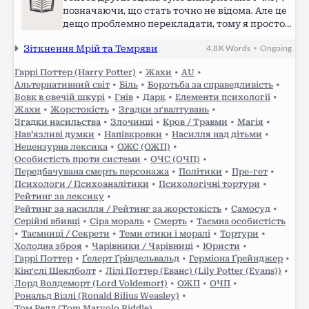
позначаючи, що стать точно не відома. Але це
дещо проблемно перекладати, тому я просто
взяла “він”, оскільки вони все таки
Зіткнення Мрій та Темряви
4,8 K
Words
Ongoing
•
припускають саме більш чоловічу стать. В
инших випадках зі “they” я…
Гаррі Поттер (Harry Potter)
•
Жахи
•
AU
•
Альтернативний світ
•
Біль
•
Боротьба за справедливість
•
Вовк в овечій шкурі
•
Гнів
•
Дарк
•
Елементи психології
•
Жахи
•
Жорстокість
•
Згадки зґвалтувань
•
Згадки насильства
•
Злочинці
•
Кров / Травми
•
Магія
•
Нав’язливі думки
•
Напівкровки
•
Насилля над дітьми
•
Нецензурна лексика
•
ОЖС (ОЖП)
•
Особистість проти системи
•
ОЧС (ОЧП)
•
Передбачувана смерть персонажа
•
Політики
•
Пре-гет
•
Психологи / Психоаналітики
•
Психологічні тортури
•
Рейтинг за лексику
•
Рейтинг за насилля / Рейтинг за жорстокість
•
Самосуд
•
Серійні вбивці
•
Сіра мораль
•
Смерть
•
Таємна особистість
•
Таємниці / Секрети
•
Теми етики і моралі
•
Тортури
•
Холодна зброя
•
Чарівники / Чарівниці
•
Юристи
•
Гаррі Поттер
•
Ґелерт Ґріндельвальд
•
Герміона Ґрейнджер
•
Кінґслі Шеклболт
•
Лілі Поттер (Еванс) (Lily Potter (Evans))
•
Лорд Волдеморт (Lord Voldemort)
•
ОЖП
•
ОЧП
•
Рональд Візлі (Ronald Bilius Weasley)
•
Том Редл (Tom Marvolo Riddle)