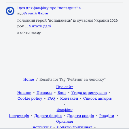
Ідея для фанфіку про "попадуна" в …
від
Євгеній Ларін
Головний герой "попаданець" із сучасної України 2026
рок …
Читати далі
2 місяці тому
Home
Results for Tag "Рейтинг за лексику"
Про сайт
Новини
Правила
Блог
Угода користувача
Cookie policy
FAQ
Контакти
Список авторів
Фанфіки
Інструкція
Додати фанфік
Додати розділ
Розділи
Оригінал
Інструкція
Додати Оріджинал