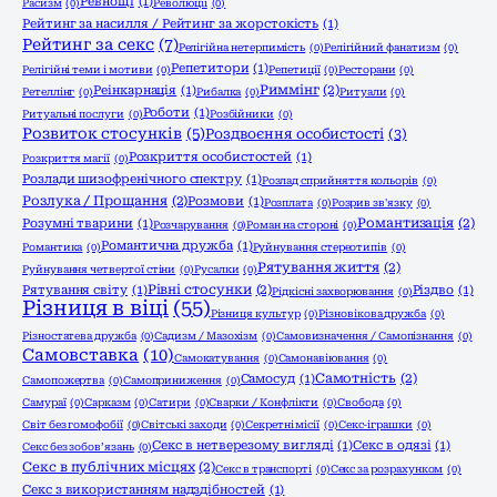
Ревнощі
(1)
Расизм
(0)
Революції
(0)
Рейтинг за насилля / Рейтинг за жорстокість
(1)
Рейтинг за секс
(7)
Релігійна нетерпимість
(0)
Релігійний фанатизм
(0)
Репетитори
(1)
Релігійні теми і мотиви
(0)
Репетиції
(0)
Ресторани
(0)
Риммінг
(2)
Реінкарнація
(1)
Ретеллінг
(0)
Рибалка
(0)
Ритуали
(0)
Роботи
(1)
Ритуальні послуги
(0)
Розбійники
(0)
Розвиток стосунків
(5)
Роздвоєння особистості
(3)
Розкриття особистостей
(1)
Розкриття магії
(0)
Розлади шизофренічного спектру
(1)
Розлад сприйняття кольорів
(0)
Розлука / Прощання
(2)
Розмови
(1)
Розплата
(0)
Розрив зв'язку
(0)
Романтизація
(2)
Розумні тварини
(1)
Розчарування
(0)
Роман на стороні
(0)
Романтична дружба
(1)
Романтика
(0)
Руйнування стереотипів
(0)
Рятування життя
(2)
Руйнування четвертої стіни
(0)
Русалки
(0)
Рівні стосунки
(2)
Рятування світу
(1)
Різдво
(1)
Рідкісні захворювання
(0)
Різниця в віці
(55)
Різниця культур
(0)
Різновікова дружба
(0)
Різностатева дружба
(0)
Садизм / Мазохізм
(0)
Самовизначення / Самопізнання
(0)
Самовставка
(10)
Самокатування
(0)
Самонавіювання
(0)
Самотність
(2)
Самосуд
(1)
Самопожертва
(0)
Самоприниження
(0)
Самураї
(0)
Сарказм
(0)
Сатири
(0)
Сварки / Конфлікти
(0)
Свобода
(0)
Світ без гомофобії
(0)
Світські заходи
(0)
Секретні місії
(0)
Секс-іграшки
(0)
Секс в нетверезому вигляді
(1)
Секс в одязі
(1)
Секс без зобов’язань
(0)
Секс в публічних місцях
(2)
Секс в транспорті
(0)
Секс за розрахунком
(0)
Секс з використанням надздібностей
(1)