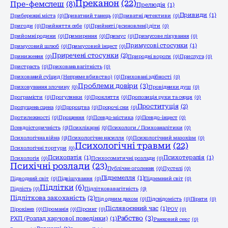
Преканон
(22)
Пре-фемслеш
(8)
Прелюдія
(1)
Привиди
(1)
Прибережні міста
(0)
Приватний танець
(0)
Приватні детективи
(0)
Пригоди
(0)
Прийняття себе
(0)
Прийняті (всиновлені) діти
(0)
Прийомні родини
(0)
Примирення
(0)
Примус
(0)
Примусове лікування
(0)
Примусові стосунки
(1)
Примусовий шлюб
(0)
Примусовий інцест
(0)
Приречені стосунки
(2)
Приниження
(0)
Природні вороги
(0)
Прислуга
(0)
Пристрасть
(0)
Прихована вагітність
(0)
Прихований суїцид (Непряме вбивство)
(0)
Приховані здібності
(0)
Проблеми довіри
(3)
Приховування злочину
(0)
Провідники душ
(0)
Програмісти
(0)
Прогулянки
(0)
Прокляття
(0)
Пропозиція руки та серця
(0)
Проституція
(2)
Пропущена сцена
(0)
Пророцтва
(0)
Пророчі сни
(0)
Протилежності
(0)
Прощення
(0)
Псевдо-містика
(0)
Псевдо-інцест
(0)
Псевдоісторичність
(0)
Психлікарні
(0)
Психологи / Психоаналітики
(0)
Психологічна війна
(0)
Психологічне насилля
(0)
Психологічний мазохізм
(0)
Психологічні травми
(22)
Психологічні тортури
(0)
Психопатія
(1)
Психотерапія
(1)
Психологія
(0)
Психосоматичні розлади
(0)
Психічні розлади
(23)
Публічне оголення
(0)
Пустелі
(0)
Підземелля
(1)
Підводний світ
(0)
Підвішування
(0)
Підземний світ
(0)
Підлітки
(6)
Підлість
(0)
Підліткова вагітність
(0)
Підліткова закоханість
(2)
Під одним дахом
(0)
Підсвідомість
(0)
Пірати
(0)
Післявоєнний час
(1)
Пірокінез
(0)
Піроманія
(0)
Пірсинг
(0)
РОV
(0)
Рабство
(3)
РХП (Розлад харчової поведінки)
(1)
Ранковий секс
(0)