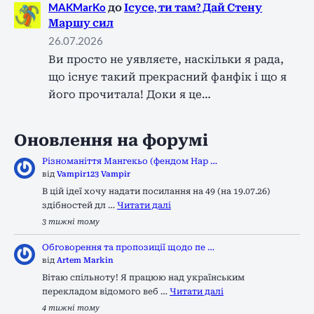
MAKMarKo
до
Ісусе, ти там? Дай Стену
Маршу сил
26.07.2026
Ви просто не уявляєте, наскільки я рада,
що існує такий прекрасний фанфік і що я
його прочитала! Доки я це…
Оновлення на форумі
Різноманіття Мангекьо (фендом Нар …
від
Vampir123 Vampir
В цій ідеї хочу надати посилання на 49 (на 19.07.26)
здібностей дл …
Читати далі
3 тижні тому
Обговорення та пропозиції щодо пе …
від
Artem Markin
Вітаю спільноту! Я працюю над українським
перекладом відомого веб …
Читати далі
4 тижні тому