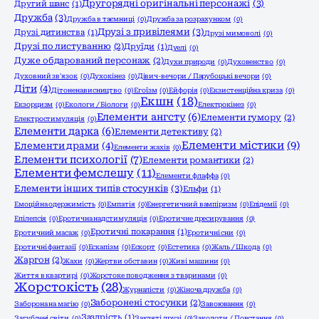
Другорядні оригінальні персонажі
(3)
Другий шанс
(1)
Дружба
(3)
Дружба в таємниці
(0)
Дружба за розрахунком
(0)
Друзі з привілеями
(3)
Друзі дитинства
(1)
Друзі мимоволі
(0)
Друзі по листуванню
(2)
Друїди
(1)
Дуелі
(0)
Дуже обдарований персонаж
(2)
Духи природи
(0)
Духовенство
(0)
Духовний зв'язок
(0)
Духокінез
(0)
Дівич-вечори / Парубоцькі вечори
(0)
Діти
(4)
Дітоненависництво
(0)
Егоїзм
(0)
Ейфорія
(0)
Екзистенційна криза
(0)
Екшн
(18)
Екзорцизм
(0)
Екологи / Біологи
(0)
Електрокінез
(0)
Елементи ангсту
(6)
Елементи гумору
(2)
Електростимуляція
(0)
Елементи дарка
(6)
Елементи детективу
(2)
Елементи містики
(9)
Елементи драми
(4)
Елементи жахів
(0)
Елементи психології
(7)
Елементи романтики
(2)
Елементи фемслешу
(11)
Елементи флаффа
(0)
Елементи інших типів стосунків
(3)
Ельфи
(1)
Емоційна одержимість
(0)
Емпатія
(0)
Енергетичний вампіризм
(0)
Епідемії
(0)
Епілепсія
(0)
Еротична надстимуляція
(0)
Еротичне дресирування
(0)
Еротичні покарання
(1)
Еротичний масаж
(0)
Еротичні сни
(0)
Еротичні фантазії
(0)
Ескапізм
(0)
Ескорт
(0)
Естетика
(0)
Жаль / Шкода
(0)
Жаргон
(2)
Жахи
(0)
Жертви обставин
(0)
Живі машини
(0)
Життя в квартирі
(0)
Жорстоке поводження з тваринами
(0)
Жорстокість
(28)
Журналісти
(0)
Жіноча дружба
(0)
Заборонені стосунки
(2)
Заборона на магію
(0)
Завоювання
(0)
Заздрість
(1)
Загублені світи
(0)
Закляті друзі
(0)
Заколоти / Повстання
(0)