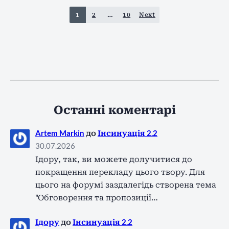
1
2
…
10
Next
Останні коментарі
Artem Markin
до
Інсинуація 2.2
30.07.2026
Ідору, так, ви можете долучитися до
покращення перекладу цього твору. Для
цього на форумі заздалегідь створена тема
"Обговорення та пропозиції…
Ідору
до
Інсинуація 2.2