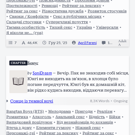
Персонажі-геї
•
Повсякденність
•
Проблеми довіри
•
Протилежності
•
Ревнощі
•
Рейтинг за лексику
•
Рейтинг за секс
•
Різностатева дружба
•
Розвиток стосунків
•
Сварки / Конфлікти
•
Секс в публічних місцях
•
Складні стосунки
•
Суперечливі почуття
•
Таємна особистість
•
Тихий секс
•
Україна
•
Універсали
•
Я ніколи не... (гра)
Adult
7
46,4 K
Гру 25, '25
April Fereni
11
Comple
A
Бонус
CHAPTER
by
SoniDream
—
Вечір. Пак не знаходив собі місця,
Юнгі не виходить на зв'язок, в хлопця було
погане передчуття, Юнгі був як домашній кіт,
він рідко кудись виходив, віддаючи перевагу
домашньому комфорту, винятками бували
Сонце із темної ночі
8,3 K
Words
Ongoing
•
тільки візити до Техьона. Мін не відповідав на
дзвінки чи повідомлення,…
Bangtan Boys (BTS)
•
Мелодрама
•
Пригоди
•
Реалізм
•
Романтика
•
Алкоголь
•
Анальний секс
•
Бідність
•
Бійки
•
Випадковий поцілунок
•
Від незнайомців до коханців
•
Втеча з дому
•
Елементи гумору
•
Ніжний секс
•
Персонажі-геї
•
Рейтинг за лексику
•
Рейтинг за секс
•