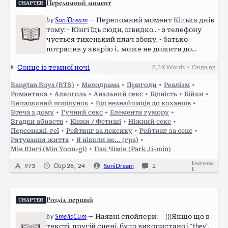
Переломний момент
CHAPTER
by
SoniDream
—
Переломний момент Кілька днів
тому: - Юнгі їдь сюди, швидко.. - з телефону
чується тихенький плач збоку, - батько
потрапив у аварію і.. може не дожити до
ранку.. Юнгі звісно не дуже любив свою
Сонце із темної ночі
8,3 K
Words
Ongoing
•
родину, але почувши на фоні плач своєї
улюбленої сестрички не може проігнорувати
Bangtan Boys (BTS)
•
Мелодрама
•
Пригоди
•
Реалізм
•
слова…
Романтика
•
Алкоголь
•
Анальний секс
•
Бідність
•
Бійки
•
Випадковий поцілунок
•
Від незнайомців до коханців
•
Втеча з дому
•
Гучний секс
•
Елементи гумору
•
Згадки вбивств
•
Кінки / Фетиші
•
Ніжний секс
•
Персонажі-геї
•
Рейтинг за лексику
•
Рейтинг за секс
•
Рятування життя
•
Я ніколи не... (гра)
•
Мін Юнгі (Min Yoon-gi)
•
Пак Чімін (Park Ji-min)
Everyone
973
Сер 28, '24
SoniDream
2
E
Розділ перший
CHAPTER
by
SmellsCum
—
Наявні спойлери: (((Якщо що в
тексті, другій сцені, було використано і “they”,