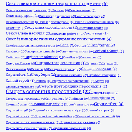
Секс з використанням сторонніх предметів
(6)
Секс з уявними партнерами
(0)
Сексизм
(0)
Секс на камеру
(0)
Секс на природі
(1)
Секс перед дзеркалом
(0)
Секс по телефону
(0)
Секс при сторонніх
(0)
Секс під час хвороби
(0)
Секс с використанням магії
(0)
Сексуальна недосвідченість
(1)
Секстинг
(0)
Сексуальна освіта
(0)
Сексуальне насилля
(2)
Секс у воді
(1)
Сексуальне рабство
(0)
Секс із використанням одурманюючих речовин
(4)
Села
(2)
Селфхарм
(2)
Секс із смертельним результатом
(0)
Селища
(0)
Серійні вбивці
(1)
Селфцест
(0)
Сенсорна депривація
(0)
Сентиментальність
(0)
Сидіння на обличчі
(1)
Сиблінги
(0)
Симбіоз
(0)
Символізм
(0)
Синдром того, хто вижив
(1)
Синдром Котара
(0)
Сирени
(0)
Сироти
(0)
Складні стосунки
(1)
Скажені вчені
(0)
Скелети
(0)
Складний характер
(0)
Слоуберн
(2)
Скритність
(1)
Службовий роман
(0)
Службові стосунки
(0)
Сліпий герой
(1)
Сліпота
(0)
Смертельні захворювання
(0)
Смерть
(0)
Смерть другорядних персонажів
(2)
Смерть антагоніста
(0)
Смерть основних персонажів
(22)
Смерть тварин
(0)
Сновидіння
(2)
Смерть усіх персонажів
(0)
Смиренність
(0)
Снайпери
(0)
Соулмейти
(4)
Сонний параліч
(1)
Сомнамбулізм
(0)
Сором'язливість
(0)
Соулмейти: дії
(0)
Соулмейти: контакт через шкіру
(0)
Соулмейти: речі
(0)
Соулмейти: сни
(0)
Соулмейти: спільний біль
(0)
Соулмейти: спільні емоції
(0)
Соулмейти: тактильний контакт
(0)
Соулмейти: татуювання
(0)
Соулмейти: фізичні прояви
(0)
Соціальний паразитизм
(0)