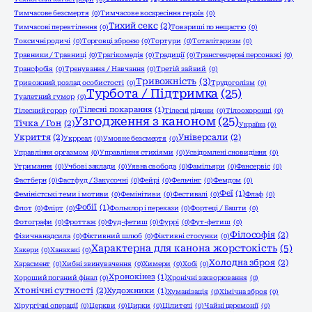
Тимчасове безсмертя
(0)
Тимчасове воскресіння героїв
(0)
Тихий секс
(2)
Тимчасові перевтілення
(0)
Товариші по нещастю
(0)
Токсичні родичі
(0)
Торговці зброєю
(0)
Тортури
(0)
Тоталітаризм
(0)
Травники / Травниці
(0)
Трагікомедія
(0)
Традиції
(0)
Трансгендерні персонажі
(0)
Трансфобія
(0)
Тренування / Навчання
(0)
Третій зайвий
(0)
Тривожність
(3)
Тривожний розлад особистості
(0)
Трудоголізм
(0)
Турбота / Підтримка
(25)
Туалетний гумор
(0)
Тілесні покарання
(1)
Тілесний горор
(0)
Тілесні рідини
(0)
Тілоохоронці
(0)
Узгодження з каноном
(25)
Тічка / Гон
(2)
Україна
(0)
Укриття
(2)
Універсали
(2)
Укрреал
(0)
Умовне безсмертя
(0)
Управління оргазмом
(0)
Управління стихіями
(0)
Усвідомлені сновидіння
(0)
Утримання
(0)
Учбові заклади
(0)
Уявна свобода
(0)
Фамільяри
(0)
Фансервіс
(0)
Фастберн
(0)
Фастфуд / Закусочні
(0)
Фейрі
(0)
Фельчінг
(0)
Фемдом
(0)
Феї
(1)
Феміністські теми і мотиви
(0)
Фемінітиви
(0)
Фестивалі
(0)
Флаф
(0)
Фобії
(1)
Флот
(0)
Флірт
(0)
Фольклор і перекази
(0)
Фортеці / Башти
(0)
Фотографи
(0)
Фроттаж
(0)
Фуд-фетиш
(0)
Фуррі
(0)
Фут-фетиш
(0)
Філософія
(2)
Фізична надсила
(0)
Фіктивний шлюб
(0)
Фіктивні стосунки
(0)
Характерна для канона жорстокість
(5)
Хакери
(0)
Ханахакі
(0)
Холодна зброя
(2)
Харасмент
(0)
Хибні звинувачення
(0)
Химери
(0)
Хобі
(0)
Хронокінез
(1)
Хороший поганий фінал
(0)
Хронічні захворювання
(0)
Хтонічні сутності
(2)
Художники
(1)
Хуманізація
(0)
Хімічна зброя
(0)
Хірургічні операції
(0)
Церкви
(0)
Цирки
(0)
Цілителі
(0)
Чайні церемонії
(0)