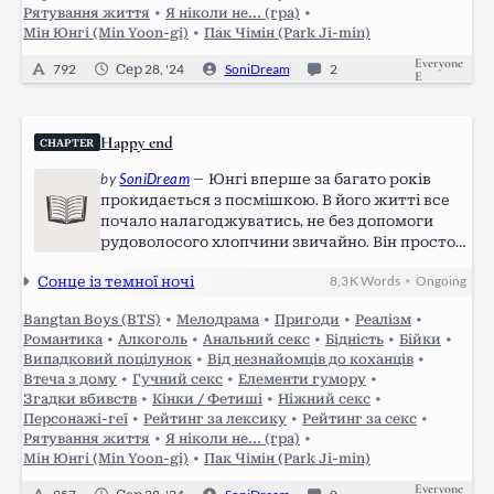
Рятування життя
•
Я ніколи не... (гра)
•
Мін Юнгі (Min Yoon-gi)
•
Пак Чімін (Park Ji-min)
Everyone
792
Сер 28, '24
SoniDream
2
E
Happy end
CHAPTER
by
SoniDream
—
Юнгі вперше за багато років
прокидається з посмішкою. В його житті все
почало налагоджуватись, не без допомоги
рудоволосого хлопчини звичайно. Він просто
валявся в ліжку, думаючи про все це.
Сонце із темної ночі
8,3 K
Words
Ongoing
•
Пропозиція нового знайомого дуже зацікавила
хлопця і він твердо вирішив поїхати до…
Bangtan Boys (BTS)
•
Мелодрама
•
Пригоди
•
Реалізм
•
Романтика
•
Алкоголь
•
Анальний секс
•
Бідність
•
Бійки
•
Випадковий поцілунок
•
Від незнайомців до коханців
•
Втеча з дому
•
Гучний секс
•
Елементи гумору
•
Згадки вбивств
•
Кінки / Фетиші
•
Ніжний секс
•
Персонажі-геї
•
Рейтинг за лексику
•
Рейтинг за секс
•
Рятування життя
•
Я ніколи не... (гра)
•
Мін Юнгі (Min Yoon-gi)
•
Пак Чімін (Park Ji-min)
Everyone