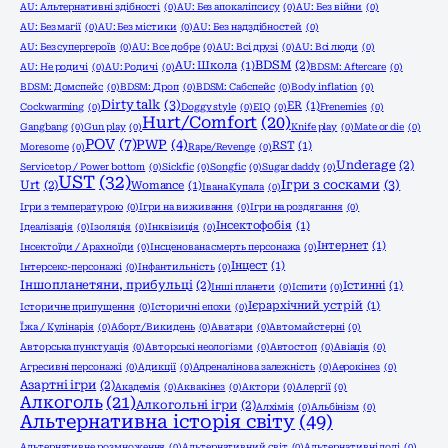
AU: Альтернативні здібності
(0)
AU: Без апокаліпсису
(0)
AU: Без війни
(0)
AU: Без магії
(0)
AU: Без містики
(0)
AU: Без надздібностей
(0)
AU: Без супергероїв
(0)
AU: Все добре
(0)
AU: Всі друзі
(0)
AU: Всі люди
(0)
BDSM
(2)
AU: Школа
(1)
AU: Не родичі
(0)
AU: Родичі
(0)
BDSM: Aftercare
(0)
BDSM: Домспейс
(0)
BDSM: Дроп
(0)
BDSM: Сабспейс
(0)
Body inflation
(0)
Dirty talk
(3)
ER
(1)
Cockwarming
(0)
Doggy style
(0)
EIQ
(0)
Frenemies
(0)
Hurt/Comfort
(20)
Gangbang
(0)
Gun play
(0)
Knife play
(0)
Mate or die
(0)
POV
(7)
PWP
(4)
RST
(1)
Moresome
(0)
Rape/Revenge
(0)
Underage
(2)
Service top / Power bottom
(0)
Sickfic
(0)
Songfic
(0)
Sugar daddy
(0)
UST
(32)
Ігри з сосками
(3)
Urt
(2)
Womance
(1)
Івана Купала
(0)
Ігри з температурою
(0)
Ігри на виживання
(0)
Ігри на роздягання
(0)
Інсектофобія
(1)
Ідеалізація
(0)
Ізоляція
(0)
Інквізиція
(0)
Інтернет
(1)
Інсектоїди / Арахноїди
(0)
Інсценована смерть персонажа
(0)
Інцест
(1)
Інтерсекс-персонажі
(0)
Інфантильність
(0)
Іншопланетяни, прибульці
(2)
Істинні
(1)
Інші планети
(0)
Іспити
(0)
Ієрархічний устрій
(1)
Історичне припущення
(0)
Історичні епохи
(0)
Їжа / Кулінарія
(0)
Аборт/Викидень
(0)
Аватари
(0)
Автомайстерні
(0)
Авторська пунктуація
(0)
Авторські неологізми
(0)
Автостоп
(0)
Авіація
(0)
Агресивні персонажі
(0)
Адикції
(0)
Адреналінова залежність
(0)
Аерокінез
(0)
Азартні ігри
(2)
Академія
(0)
Аквакінез
(0)
Актори
(0)
Алергії
(0)
Алкоголь
(21)
Алкогольні ігри
(2)
Алхімія
(0)
Альбінізм
(0)
Альтернативна історія світу
(49)
Альтернативне розмноження
(0)
Альтернативний світ
(0)
Альтернативні долі
(0)