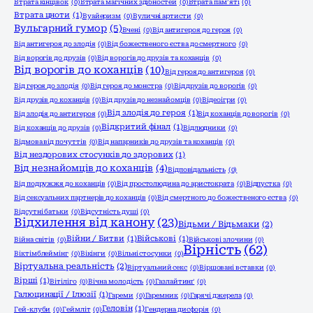
Втрата кінцівок
(0)
Втрата магічних здібностей
(0)
Втрата пам’яті
(0)
Втрата цноти
(1)
Вуайеризм
(0)
Вуличні артисти
(0)
Вульгарний гумор
(5)
Вчені
(0)
Від антигероя до героя
(0)
Від антигероя до злодія
(0)
Від божественого єства до смертного
(0)
Від ворогів до друзів
(0)
Від ворогів до друзів та коханців
(0)
Від ворогів до коханців
(10)
Від героя до антигероя
(0)
Від героя до злодія
(0)
Від героя до монстра
(0)
Від друзів до ворогів
(0)
Від друзів до коханців
(0)
Від друзів до незнайомців
(0)
Відеоігри
(0)
Від злодія до героя
(1)
Від злодія до антигероя
(0)
Від коханців до ворогів
(0)
Відкритий фінал
(1)
Від коханців до друзів
(0)
Відлюдники
(0)
Відмова від почуттів
(0)
Від напарників до друзів та коханців
(0)
Від нездорових стосунків до здорових
(1)
Від незнайомців до коханців
(4)
Відповідальність
(0)
Від подружжя до коханців
(0)
Від простолюдина до аристократа
(0)
Відпустка
(0)
Від сексуальних партнерів до коханців
(0)
Від смертного до божественого єства
(0)
Відсутні батьки
(0)
Відсутність душі
(0)
Відхилення від канону
(23)
Відьми / Відьмаки
(2)
Війни / Битви
(1)
Військові
(1)
Війна світів
(0)
Військові злочини
(0)
Вірність
(62)
Віктімблеймінг
(0)
Вікінги
(0)
Вільні стосунки
(0)
Віртуальна реальність
(2)
Віртуальний секс
(0)
Віршовані вставки
(0)
Вірші
(1)
Вітіліго
(0)
Вічна молодість
(0)
Газлайтинґ
(0)
Галюцинації / Ілюзії
(1)
Гареми
(0)
Гаремник
(0)
Гарячі джерела
(0)
Геловін
(1)
Гей-клуби
(0)
Геймліт
(0)
Гендерна дисфорія
(0)