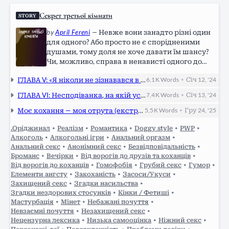
Секрет третьої кімнати
STORY
by
April Fereni
—
Невже вони занадто різні один
для одного? Або просто не є спорідненими
душами, тому доля не хоче давати їм шансу?
Чи, можливо, справа в ненависті одного до
іншого (імен не уточнюємо)? Або ж декому
ГЛАВА V: «Я ніколи не зізнавався в усьому підряд в один день», і Федя йде в захмелля
6,1 K
Words
Січ 12, '24
•
варто дати величезного підсрачника і в
першій же главі змусити раптово переспати зі
ГЛАВА VI: Несподіванка, на якій усе закінчилося
7,4 K
Words
Січ 13, '24
•
своїм недодругом-недоворогом, щоб створити
секрет третьої кімнати, розгадку якого не знає
Моє кохання — моя отрута (екстра-глава про Мілу і Віру, рейтинг R / Teen)
5,5 K
Words
Гру 24, '25
•
навіть один із головних учасників процесу.…
.Оріджинал
•
Реалізм
•
Романтика
•
Doggy style
•
PWP
•
Алкоголь
•
Алкогольні ігри
•
Анальний оргазм
•
Анальний секс
•
Анонімний секс
•
Безвідповідальність
•
Броманс
•
Вечірки
•
Від ворогів до друзів та коханців
•
Від ворогів до коханців
•
Гомофобія
•
Грубий секс
•
Гумор
•
Елементи ангсту
•
Закоханість
•
Засоси/Укуси
•
Захищений секс
•
Згадки насильства
•
Згадки нездорових стосунків
•
Кінки / Фетиші
•
Мастурбація
•
Мінет
•
Небажані почуття
•
Невзаємні почуття
•
Незахищений секс
•
Нецензурна лексика
•
Низька самооцінка
•
Ніжний секс
•