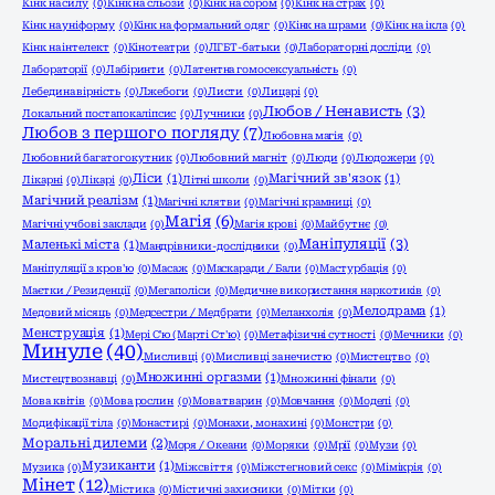
Кінк на силу
(0)
Кінк на сльози
(0)
Кінк на сором
(0)
Кінк на страх
(0)
Кінк на уніформу
(0)
Кінк на формальний одяг
(0)
Кінк на шрами
(0)
Кінк на ікла
(0)
Кінк на інтелект
(0)
Кінотеатри
(0)
ЛГБТ-батьки
(0)
Лабораторні досліди
(0)
Лабораторії
(0)
Лабіринти
(0)
Латентна гомосексуальність
(0)
Лебедина вірність
(0)
Лжебоги
(0)
Листи
(0)
Лицарі
(0)
Любов / Ненависть
(3)
Локальний постапокаліпсис
(0)
Лучники
(0)
Любов з першого погляду
(7)
Любовна магія
(0)
Любовний багатогокутник
(0)
Любовний магніт
(0)
Люди
(0)
Людожери
(0)
Ліси
(1)
Магічний зв'язок
(1)
Лікарні
(0)
Лікарі
(0)
Літні школи
(0)
Магічний реалізм
(1)
Магічні клятви
(0)
Магічні крамниці
(0)
Магія
(6)
Магічні учбові заклади
(0)
Магія крові
(0)
Майбутнє
(0)
Маніпуляції
(3)
Маленькі міста
(1)
Мандрівники-дослідники
(0)
Маніпуляції з кров'ю
(0)
Масаж
(0)
Маскаради / Бали
(0)
Мастурбація
(0)
Маєтки / Резиденції
(0)
Мегаполіси
(0)
Медичне використання наркотиків
(0)
Мелодрама
(1)
Медовий місяць
(0)
Медсестри / Медбрати
(0)
Меланхолія
(0)
Менструація
(1)
Мері С'ю (Марті Ст'ю)
(0)
Метафізичні сутності
(0)
Мечники
(0)
Минуле
(40)
Мисливці
(0)
Мисливці за нечистю
(0)
Мистецтво
(0)
Множинні оргазми
(1)
Мистецтвознавці
(0)
Множинні фінали
(0)
Мова квітів
(0)
Мова рослин
(0)
Мова тварин
(0)
Мовчання
(0)
Моделі
(0)
Модифікації тіла
(0)
Монастирі
(0)
Монахи, монахині
(0)
Монстри
(0)
Моральні дилеми
(2)
Моря / Океани
(0)
Моряки
(0)
Мрії
(0)
Музи
(0)
Музиканти
(1)
Музика
(0)
Міжсвіття
(0)
Міжстегновий секс
(0)
Мімікрія
(0)
Мінет
(12)
Містика
(0)
Містичні захисники
(0)
Мітки
(0)