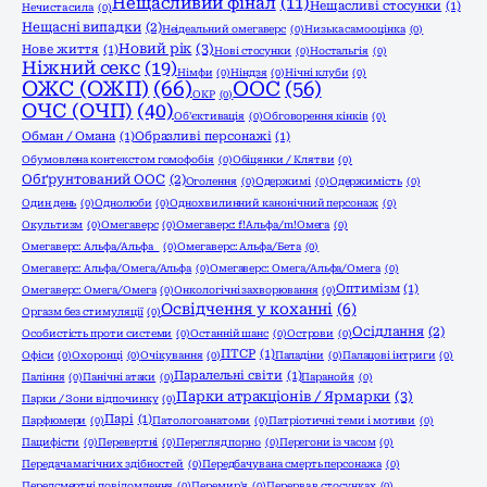
Нещасливий фінал
(11)
Нещасливі стосунки
(1)
Нечиста сила
(0)
Нещасні випадки
(2)
Неідеальний омегаверс
(0)
Низька самооцінка
(0)
Новий рік
(3)
Нове життя
(1)
Нові стосунки
(0)
Ностальгія
(0)
Ніжний секс
(19)
Німфи
(0)
Ніндзя
(0)
Нічні клуби
(0)
ОЖС (ОЖП)
(66)
ООС
(56)
ОКР
(0)
ОЧС (ОЧП)
(40)
Об'єктивація
(0)
Обговорення кінків
(0)
Обман / Омана
(1)
Образливі персонажі
(1)
Обумовлена контекстом гомофобія
(0)
Обіцянки / Клятви
(0)
Обґрунтований ООС
(2)
Оголення
(0)
Одержимі
(0)
Одержимість
(0)
Один день
(0)
Однолюби
(0)
Однохвилинний канонічний персонаж
(0)
Окультизм
(0)
Омегаверс
(0)
Омегаверс: f!Альфа/m!Омега
(0)
Омегаверс: Альфа/Альфа
(0)
Омегаверс: Альфа/Бета
(0)
Омегаверс: Альфа/Омега/Альфа
(0)
Омегаверс: Омега/Альфа/Омега
(0)
Оптимізм
(1)
Омегаверс: Омега/Омега
(0)
Онкологічні захворювання
(0)
Освідчення у коханні
(6)
Оргазм без стимуляції
(0)
Осідлання
(2)
Особистість проти системи
(0)
Останній шанс
(0)
Острови
(0)
ПТСР
(1)
Офіси
(0)
Охоронці
(0)
Очікування
(0)
Паладіни
(0)
Палацові інтриги
(0)
Паралельні світи
(1)
Паління
(0)
Панічні атаки
(0)
Паранойя
(0)
Парки атракціонів / Ярмарки
(3)
Парки / Зони відпочинку
(0)
Парі
(1)
Парфюмери
(0)
Патологоанатоми
(0)
Патріотичні теми і мотиви
(0)
Пацифісти
(0)
Перевертні
(0)
Перегляд порно
(0)
Перегони із часом
(0)
Передача магічних здібностей
(0)
Передбачувана смерть персонажа
(0)
Передсмертні повідомлення
(0)
Перемир'я
(0)
Перерва в стосунках
(0)