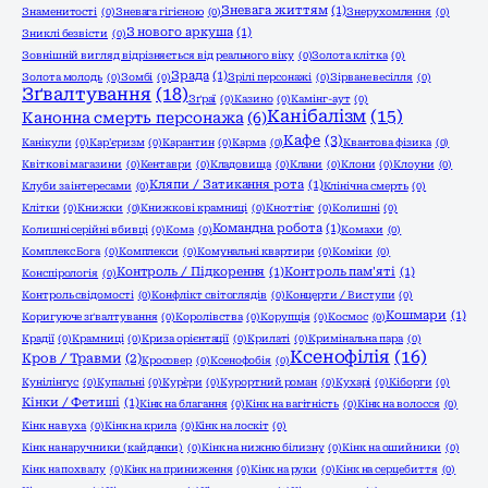
Зневага життям
(1)
Знаменитості
(0)
Зневага гігієною
(0)
Знерухомлення
(0)
З нового аркуша
(1)
Зниклі безвісти
(0)
Зовнішній вигляд відрізняється від реального віку
(0)
Золота клітка
(0)
Зрада
(1)
Золота молодь
(0)
Зомбі
(0)
Зрілі персонажі
(0)
Зірване весілля
(0)
Зґвалтування
(18)
Зґраї
(0)
Казино
(0)
Камінг-аут
(0)
Канібалізм
(15)
Канонна смерть персонажа
(6)
Кафе
(3)
Канікули
(0)
Кар'єризм
(0)
Карантин
(0)
Карма
(0)
Квантова фізика
(0)
Квіткові магазини
(0)
Кентаври
(0)
Кладовища
(0)
Клани
(0)
Клони
(0)
Клоуни
(0)
Кляпи / Затикання рота
(1)
Клуби за інтересами
(0)
Клінічна смерть
(0)
Клітки
(0)
Книжки
(0)
Книжкові крамниці
(0)
Кноттінг
(0)
Колишні
(0)
Командна робота
(1)
Колишні серійні вбивці
(0)
Кома
(0)
Комахи
(0)
Комплекс Бога
(0)
Комплекси
(0)
Комунальні квартири
(0)
Коміки
(0)
Контроль / Підкорення
(1)
Контроль пам'яті
(1)
Конспірологія
(0)
Контроль свідомості
(0)
Конфлікт світоглядів
(0)
Концерти / Виступи
(0)
Кошмари
(1)
Коригуюче зґвалтування
(0)
Королівства
(0)
Корупція
(0)
Космос
(0)
Крадії
(0)
Крамниці
(0)
Криза орієнтації
(0)
Крилаті
(0)
Кримінальна пара
(0)
Ксенофілія
(16)
Кров / Травми
(2)
Кросовер
(0)
Ксенофобія
(0)
Кунілінгус
(0)
Купальні
(0)
Кур`єри
(0)
Курортний роман
(0)
Кухарі
(0)
Кіборги
(0)
Кінки / Фетиші
(1)
Кінк на благання
(0)
Кінк на вагітність
(0)
Кінк на волосся
(0)
Кінк на вуха
(0)
Кінк на крила
(0)
Кінк на лоскіт
(0)
Кінк на наручники (кайданки)
(0)
Кінк на нижню білизну
(0)
Кінк на ошийники
(0)
Кінк на похвалу
(0)
Кінк на приниження
(0)
Кінк на руки
(0)
Кінк на серцебиття
(0)