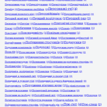
Переселення душ
(0)
Переслідування
(0)
Перестрілки
(0)
Перехідний вік
(0)
Персонажі-геї
(4)
Переїзд
(0)
Персонажки-лесбійки
(0)
Персоніфікація
(1)
Персонажі похилого віку
(0)
Персоніфікація смерті
(0)
Перший раз
(3)
Перший поцілунок
(2)
Перший контакт
(1)
Платонічні стосунки
(1)
Песимізм
(0)
Петтінг
(0)
Письменники
(0)
Племена
(0)
Побачення
(1)
Повернення
(1)
Пляжі
(0)
Побачення наосліп
(0)
Повага
(0)
Повсякденність
(1)
Повільне оповідання
(1)
Повстанці
(0)
Погана компанія
(0)
Поганий хороший фінал
(0)
Поглинання здібностей
(0)
Погіршення стосунків
(2)
Подарунки
(2)
Пограбування
(0)
Подорожі
(1)
Подолання комплексів
(0)
Подружня зрада
(0)
Поети
(0)
Поза 69
(1)
Поза законом
(0)
Покинуті діти
(0)
Покинуті споруди
(0)
Поклоніння тілу
(0)
Покровительство
(0)
Пологи
(0)
Полон
(0)
Полонені пригодою
(0)
Полювання
(0)
Полювання на розумних створінь
(0)
Поліаморія
(1)
Політика
(0)
Політики
(0)
Політичні інтриги
(0)
Поліціянти, поліціянтки
(0)
Помилки
(0)
Помста
(0)
Попаданці
(0)
Попаданці: в реальний світ
(0)
Попаданці: в своєму тілі
(0)
Попаданці: в чужому тілі
(0)
Попаданці: із одного фандома в інший
(0)
Порушення етичних норм
(1)
Популярність
(0)
По різні сторони
(0)
Посмертне кохання
(0)
Посмертний персонаж
(0)
Постканон
(0)
Посягання на свободу
(0)
Потойбічний світ
(0)
Поховання живцем
(0)
Похорон
(0)
Початок стосунків
(0)
Почуття провини
(0)
Пошук роботи
(0)
Пре-гет
(4)
Пре-слеш
(2)
Поїдання розумних створінь
(0)
Правда або дія
(0)