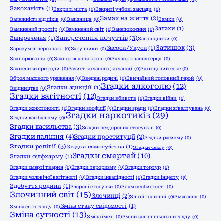
Закоханість
(1)
Закриті міста
(0)
Закриті учбові заклади
(0)
Замах на життя
(2)
Залежність від ліків
(0)
Залізниця
(0)
Замки
(0)
Запахи
(1)
Замкнений простір
(0)
Замкнений світ
(0)
Занепокоєння
(0)
Заперечення почуттів
(3)
Заперечення
(1)
Заповідники
(0)
Затишок
(3)
Засоси/Укуси
(1)
Зарозумілі персонажі
(0)
Заручники
(0)
Захворювання
(0)
Захворювання крові
(0)
Захворювання серця
(0)
Захисники природи
(0)
Захист коханого (коханої)
(0)
Захищений секс
(0)
Зброя масового ураження
(0)
Зведені родичі
(0)
Звичайний головний герой
(0)
Згадки алкоголю
(12)
Згадки адикцій
(1)
Звідництво
(0)
Згадки вагітності
(12)
Згадки вбивств
(0)
Згадки війни
(0)
Згадки жорстокості
(0)
Згадки зоофілії
(0)
Згадки зради
(0)
Згадки зґвалтувань
(0)
Згадки наркотиків
(29)
Згадки канібалізму
(0)
Згадки насильства
(3)
Згадки нездорових стосунків
(0)
Згадки паління
(4)
Згадки проституції
(2)
Згадки расизму
(0)
Згадки релігії
(3)
Згадки самогубства
(1)
Згадки сексу
(0)
Згадки смертей
(10)
Згадки селфхарму
(1)
Згадки смерті тварин
(0)
Згадки тероризму
(0)
Згадки тортур
(0)
Згадки чоловічої вагітності
(0)
Згадки інвалідності
(0)
Згадки інцесту
(0)
Здобуття родини
(1)
Здорові стосунки
(0)
Злам особистості
(0)
Злочинний світ
(15)
Злочинці
(2)
Злісні колишні
(0)
Змагання
(0)
Зміна стану свідомості
(1)
Зміна світогляду
(0)
Зміна сутності
(13)
Зміна імені
(0)
Зміни зовнішнього вигляду
(0)