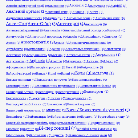
Амнезія
(1)
Алюзія на історичні події
(0)
Амазонки
(0)
Ампутація
(0)
Амфібії
(0)
Анальний оргазм
(2)
Анальний секс
(0)
Анархія
(0)
Ангст
(0)
Андрогінна зовнішність
(0)
Андроїди
(0)
Аномальні зони
(0)
Анонімний секс
(0)
Анти-С'ю (Анти-Ст'ю)
(3)
Антигерої
(4)
Антизлодії
(0)
Антикварні крамниці
(0)
Антимагія
(0)
Антисоціальний розлад особистості
(0)
Антиутопія
(0)
Апатичний персонаж
(0)
Апатія
(0)
Апокаліпсис
(0)
Аптеки
(0)
Аристократія
(3)
Арени
(0)
Армія
(0)
Аромантичні персонажі
(0)
Артефакти
(0)
Археологи
(0)
Архіви
(0)
Асексуальні персонажі
(0)
Асистенти
(0)
Астрологи
(1)
Аскетизм
(0)
Асоціальність
(0)
Астма
(0)
Астральні світи
(0)
Асфіксія
(1)
Астронавти
(0)
Атеїсти
(0)
Аукціони
(0)
Аутизм
(0)
Афект
(0)
Афродизіаки
(0)
Багатодітні родини
(0)
Багатії
(0)
Байдужість
(0)
Бари
(3)
Бастарди
(1)
Байронічні герої
(0)
Банки / Біржі
(0)
Банші
(0)
Батьки-одинаки
(0)
Батьківські почуття
(0)
Безвідповідальність
(0)
Беземоційність
(0)
Без канонічних персонажів
(0)
Безконтактний секс
(0)
Безсмертя
(1)
Безлюдний острів
(0)
Безпліддя
(0)
Безпритульні
(0)
Безтілесність
(0)
Берсерки
(0)
Битви
(0)
Благодійність
(0)
Благородні розбійники
(0)
Близнюки
(0)
Близькі вороги
(0)
Боги / Божественні сутності
(3)
Блогери
(1)
Блискучий мерзотник
(0)
Божевілля
(0)
Бойова пара
(0)
Бойові змагання
(0)
Борделі
(0)
Боротьба за владу
(0)
Боротьба за справедливість
(0)
Боротьба за стосунки
(0)
Бродячі співаки
(0)
Бі-персонажі
(7)
Броманс
(0)
Булінг
(0)
Біблійні теми і мотиви
(0)
Бібліотекарі
(0)
Бібліотеки
(0)
Бідність
(0)
Бізнесмени / Бізнесвумен
(0)