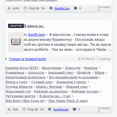
Everyone
4,8 K
Сер 28, '24
SmellsCum
0
E
Я ніколи не..
CHAPTER
by
SoniDream
—
Я ніколи не… І знову вони в тому
ж дерев'яному будиночку - Послухай, якщо
тобі не зручно я знайду інше місце.. Ти не маєш
цього робити. - Так не маю, - погодився Чімін, -
але я хочу. Він розвернувся та пішов до кухні,
Сонце із темної ночі
8,3 K
Words
Ongoing
•
через декілька хвилин вернувшись із
пляшкою вина. - Тепер щось…
Bangtan Boys (BTS)
•
Мелодрама
•
Пригоди
•
Реалізм
•
Романтика
•
Алкоголь
•
Анальний секс
•
Бідність
•
Бійки
•
Випадковий поцілунок
•
Від незнайомців до коханців
•
Втеча з дому
•
Гучний секс
•
Елементи гумору
•
Згадки вбивств
•
Кінки / Фетиші
•
Ніжний секс
•
Персонажі-геї
•
Рейтинг за лексику
•
Рейтинг за секс
•
Рятування життя
•
Я ніколи не... (гра)
•
Мін Юнгі (Min Yoon-gi)
•
Пак Чімін (Park Ji-min)
Everyone
958
Сер 28, '24
SoniDream
1
E