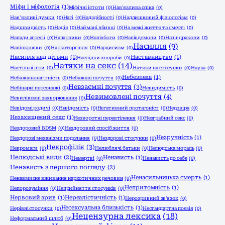
Міфи і міфологія
(1)
Міфічні істоти
(0)
Нав'язлива опіка
(0)
Нав’язливі думки
(0)
Нагі
(0)
Надздібності
(0)
Надлишковий фізіологізм
(0)
Надшвидкість
(0)
Надія
(0)
Наймані вбивці
(0)
На межі життя та смерті
(0)
Напади агресії
(0)
Напарники
(0)
Напівбоги
(0)
Напівдемони
(0)
Напівдракони
(0)
Насилля
(9)
Напівкровки
(0)
Наркоторгівля
(0)
Нарцисизм
(0)
Насилля над дітьми
(1)
Наставництво
(1)
Наслідки хвороби
(0)
Натяки на секс
(14)
Настільні ігри
(0)
Натяки на стосунки
(0)
Наука
(0)
Небезпека
(1)
Небажана вагітність
(0)
Небажані почуття
(0)
Невзаємні почуття
(3)
Небінарні персонажі
(0)
Невидимість
(0)
Невимовлені почуття
(4)
Невиліковні захворювання
(0)
Невідомі родичі
(0)
Невідомість
(0)
Негативний протагоніст
(0)
Недовіра
(0)
Незахищений секс
(1)
Незворотні перевтілення
(0)
Незграбний секс
(0)
Нездоровий BDSM
(0)
Нездоровий спосіб життя
(0)
Незручність
(1)
Нездорові механізми подолання
(0)
Нездорові стосунки
(0)
Некрофілія
(3)
Некромаги
(0)
Нелюблячі батьки
(0)
Нелюдська мораль
(0)
Нелюдські види
(2)
Ненависть
(1)
Немертві
(0)
Ненависть до себе
(0)
Ненависть з першого погляду
(2)
Ненасильницька смерть
(1)
Ненавмисне вживання наркотичних речовин
(0)
Непритомність
(1)
Непорозуміння
(0)
Неприйняття стосунків
(0)
Нервовий зрив
(1)
Нереалістичність
(1)
Нерозривний зв'язок
(0)
Несексуальна близькість
(1)
Нерівні стосунки
(0)
Нестандартна поезія
(0)
Нецензурна лексика
(18)
Неформальний шлюб
(0)