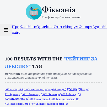
Фікманія
Фанфіки українською мовою
Про
Фанфіки
Оригінал
Статті
Форум
Фанарт
Аудіоф
сайт
100
RESULTS WITH THE
"РЕЙТИНГ ЗА
ЛЕКСИКУ"
TAG
Definition:
Високий рейтинг роботи обумовлений переважно
використанням нецензурної лексики.
Aged up
(3)
.Війна в Україні
(0)
Abuse/Comfort
(0)
Aged down
(0)
AU
(0)
AU: Age swap
(0)
AU: Race swap
(0)
AU: Reverse
(0)
AU: Role swap
(0)
AU: Інша епоха
(1)
AU: Інша країна
(0)
AU: Інше дитинство
(0)
AU: Інше знайомство
(0)
AU: Інший сімейний стан
(0)