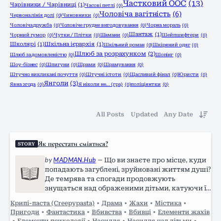
Частковий ООС
(13)
Чарівники / Чарівниці
(1)
Часові петлі
(0)
Чоловіча вагітність
(6)
Червона лінія долі
(0)
Чиновники
(0)
Чоловіча дружба
(0)
Чоловіче грудне вигодовування
(0)
Чорна мораль
(0)
Шантаж
(1)
Чорний гумор
(0)
Чутки / Плітки
(0)
Шамани
(0)
Шейпшифтери
(0)
Школярі
(1)
Шкільна ієрархія
(1)
Шкільний роман
(0)
Шкіряний одяг
(0)
Шлюб за розрахунком
(2)
Шлюб за домовленістю
(0)
Шопінг
(0)
Шоу-бізнес
(0)
Шпигуни
(0)
Шрами
(0)
Шрамування
(0)
Штучно викликані почуття
(0)
Штучні істоти
(0)
Щасливий фінал
(0)
Юристи
(0)
Янголи
(3)
Явна згода
(0)
Я ніколи не... (гра)
(0)
поліціянтки
(0)
All Posts
Updated
Any Date
Як перестати сміятися?
STORY
by
MADMAN.Hub
—
Що ви знаєте про місце, куди
попадають загублені, зруйновані життям душі?
Де темрява та спогади продовжують
знущаться над ображеними дітьми, катуючи їх
жахливими спогадами та мертвими
Крипі-паста (Creepypasta)
•
Драма
•
Жахи
•
Містика
•
родичами? Цікаво… Чи зможе хтось впоратися
Пригоди
•
Фантастика
•
Вбивства
•
Вбивці
•
Елементи жахів
зі своїми демонами, навіки зачинивши двері у