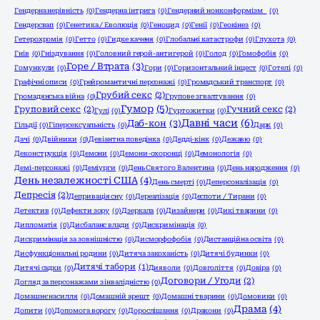
Гендерна нерівність
(0)
Гендерна інтрига
(0)
Гендерний нонконформізм
(0)
Гендерсвап
(0)
Генетика / Еволюція
(0)
Геноцид
(0)
Генії
(0)
Геокінез
(0)
Гетерохромія
(0)
Гетто
(0)
Гидке каченя
(0)
Глобальні катастрофи
(0)
Глухота
(0)
Гнів
(0)
Гніздування
(0)
Головний герой-антигерой
(0)
Голод
(0)
Гомофобія
(0)
Горе / Втрата
(3)
Гомункули
(0)
Гори
(0)
Горизонтальний інцест
(0)
Готелі
(0)
Графічні описи
(0)
Грейромантичні персонажі
(0)
Громадський транспорт
(0)
Грубий секс
(2)
Громадянська війна
(0)
Групове згвалтування
(0)
Гумор
(5)
Груповий секс
(2)
Гучний секс
(2)
Гулі
(0)
Гуртожитки
(0)
Давні часи
(6)
Даб-кон
(3)
Гільдії
(0)
Гіперсексуальність
(0)
Дарк
(0)
Дачі
(0)
Двійники
(0)
Девіантна поведінка
(0)
Дедді-кінк
(0)
Дежавю
(0)
Деконструкція
(0)
Демони
(0)
Демони-охоронці
(0)
Демонологія
(0)
Демі-персонажі
(0)
Деміурги
(0)
День Святого Валентина
(0)
День народження
(0)
День незалежності США
(4)
День смерті
(0)
Деперсоналізація
(0)
Депресія
(2)
Депривація сну
(0)
Дереалізація
(0)
Деспоти / Тирани
(0)
Детектив
(0)
Дефекти зору
(0)
Дзеркала
(0)
Дизайнери
(0)
Дикі тварини
(0)
Дипломатія
(0)
Дисбаланс влади
(0)
Дискримінація
(0)
Дискримінація за зовнішністю
(0)
Дисморфофобія
(0)
Дистанційна освіта
(0)
Дисфункціональні родини
(0)
Дитяча закоханість
(0)
Дитячі будинки
(0)
Дитячі табори
(1)
Дитячі садки
(0)
Дияволи
(0)
Довголіття
(0)
Довіра
(0)
Договори / Угоди
(2)
Догляд за персонажами з інвалідністю
(0)
Домашнє насилля
(0)
Домашній арешт
(0)
Домашні тварини
(0)
Домовики
(0)
Драма
(4)
Допити
(0)
Допомога ворогу
(0)
Дорослішання
(0)
Дракони
(0)