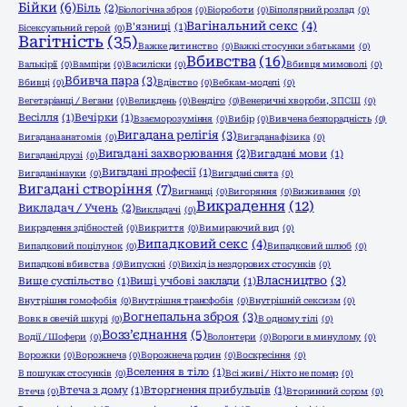
Бійки
(6)
Біль
(2)
Біологічна зброя
(0)
Біороботи
(0)
Біполярний розлад
(0)
Вагінальний секс
(4)
В'язниці
(1)
Бісексуальний герой
(0)
Вагітність
(35)
Важке дитинство
(0)
Важкі стосунки з батьками
(0)
Вбивства
(16)
Валькірії
(0)
Вампіри
(0)
Василіски
(0)
Вбивця мимоволі
(0)
Вбивча пара
(3)
Вбивці
(0)
Вдівство
(0)
Вебкам-моделі
(0)
Вегетаріанці / Вегани
(0)
Великдень
(0)
Вендіго
(0)
Венеричні хвороби, ЗПСШ
(0)
Весілля
(1)
Вечірки
(1)
Взаєморозуміння
(0)
Вибір
(0)
Вивчена безпорадність
(0)
Вигадана релігія
(3)
Вигадана анатомія
(0)
Вигадана фізика
(0)
Вигадані захворювання
(2)
Вигадані мови
(1)
Вигадані друзі
(0)
Вигадані професії
(1)
Вигадані науки
(0)
Вигадані свята
(0)
Вигадані створіння
(7)
Вигнанці
(0)
Вигоряння
(0)
Виживання
(0)
Викрадення
(12)
Викладач / Учень
(2)
Викладачі
(0)
Викрадення здібностей
(0)
Викриття
(0)
Вимираючий вид
(0)
Випадковий секс
(4)
Випадковий поцілунок
(0)
Випадковий шлюб
(0)
Випадкові вбивства
(0)
Випускні
(0)
Вихід із нездорових стосунків
(0)
Власництво
(3)
Вище суспільство
(1)
Вищі учбові заклади
(1)
Внутрішня гомофобія
(0)
Внутрішня трансфобія
(0)
Внутрішній сексизм
(0)
Вогнепальна зброя
(3)
Вовк в овечій шкурі
(0)
В одному тілі
(0)
Возз’єднання
(5)
Водії / Шофери
(0)
Волонтери
(0)
Вороги в минулому
(0)
Ворожки
(0)
Ворожнеча
(0)
Ворожнеча родин
(0)
Воскресіння
(0)
Вселення в тіло
(1)
В пошуках стосунків
(0)
Всі живі / Ніхто не помер
(0)
Втеча з дому
(1)
Вторгнення прибульців
(1)
Втеча
(0)
Вторинний сором
(0)