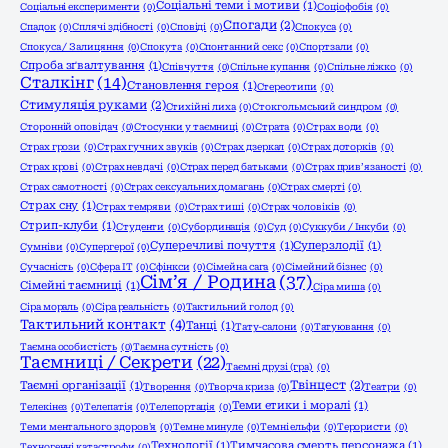
Соціальні теми і мотиви
(1)
Соціальні експерименти
(0)
Соціофобія
(0)
Спогади
(2)
Спадок
(0)
Сплячі здібності
(0)
Сповіді
(0)
Спокуса
(0)
Спокуса / Залицяння
(0)
Спокута
(0)
Спонтанний секс
(0)
Спортзали
(0)
Спроба зґвалтування
(1)
Співчуття
(0)
Спільне купання
(0)
Спільне ліжко
(0)
Сталкінг
(14)
Становлення героя
(1)
Стереотипи
(0)
Стимуляція руками
(2)
Стихійні лиха
(0)
Стокгольмський синдром
(0)
Сторонній оповідач
(0)
Стосунки у таємниці
(0)
Страта
(0)
Страх води
(0)
Страх грози
(0)
Страх гучних звуків
(0)
Страх дзеркал
(0)
Страх доторків
(0)
Страх крові
(0)
Страх невдачі
(0)
Страх перед батьками
(0)
Страх прив’язаності
(0)
Страх самотності
(0)
Страх сексуальних домагань
(0)
Страх смерті
(0)
Страх сну
(1)
Страх темряви
(0)
Страх тиші
(0)
Страх чоловіків
(0)
Стрип-клуби
(1)
Студенти
(0)
Субординація
(0)
Суд
(0)
Суккуби / Інкуби
(0)
Суперечливі почуття
(1)
Суперзлодії
(1)
Сумніви
(0)
Супергерої
(0)
Сучасність
(0)
Сфера ІТ
(0)
Сфінкси
(0)
Сімейна сага
(0)
Сімейний бізнес
(0)
Сім’я / Родина
(37)
Сімейні таємниці
(1)
Сіра миша
(0)
Сіра мораль
(0)
Сіра реальність
(0)
Тактильний голод
(0)
Тактильний контакт
(4)
Танці
(1)
Тату-салони
(0)
Татуювання
(0)
Таємна особистість
(0)
Таємна сутність
(0)
Таємниці / Секрети
(22)
Таємні друзі (гра)
(0)
Твінцест
(2)
Таємні організації
(1)
Творення
(0)
Творча криза
(0)
Театри
(0)
Теми етики і моралі
(1)
Телекінез
(0)
Телепатія
(0)
Телепортація
(0)
Теми ментального здоров'я
(0)
Темне минуле
(0)
Темні ельфи
(0)
Терористи
(0)
Технології
(1)
Тимчасова смерть персонажа
(1)
Техногенні катастрофи
(0)