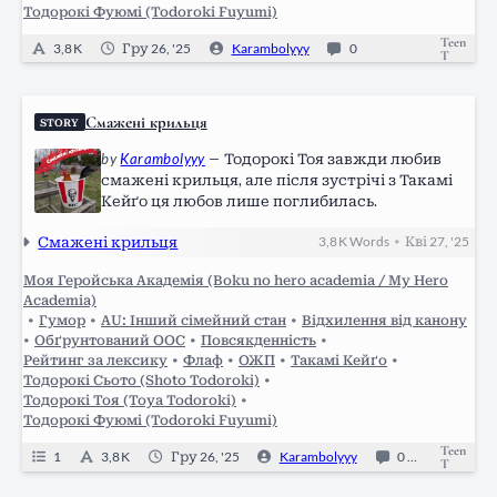
Тодорокі Фуюмі (Todoroki Fuyumi)
Teen
3,8 K
Гру 26, '25
Karambolyyy
0
T
Смажені крильця
STORY
by
Karambolyyy
—
Тодорокі Тоя завжди любив
смажені крильця, але після зустрічі з Такамі
Кейґо ця любов лише поглибилась.
Смажені крильця
3,8 K
Words
Кві 27, '25
•
Моя Геройська Академія (Boku no hero academia / My Hero
Academia)
•
Гумор
•
AU: Інший сімейний стан
•
Відхилення від канону
•
Обґрунтований ООС
•
Повсякденність
•
Рейтинг за лексику
•
Флаф
•
ОЖП
•
Такамі Кейґо
•
Тодорокі Сьото (Shoto Todoroki)
•
Тодорокі Тоя (Toya Todoroki)
•
Тодорокі Фуюмі (Todoroki Fuyumi)
Teen
1
3,8 K
Гру 26, '25
Karambolyyy
0
Complet
T