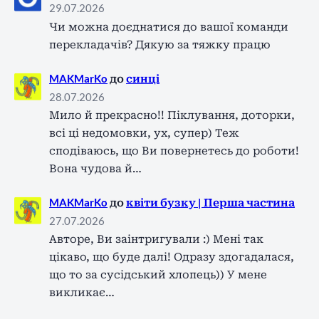
29.07.2026
Чи можна доєднатися до вашої команди
перекладачів? Дякую за тяжку працю
MAKMarKo
до
синці
28.07.2026
Мило й прекрасно!! Піклування, доторки,
всі ці недомовки, ух, супер) Теж
сподіваюсь, що Ви повернетесь до роботи!
Вона чудова й…
MAKMarKo
до
квіти бузку | Перша частина
27.07.2026
Авторе, Ви заінтригували :) Мені так
цікаво, що буде далі! Одразу здогадалася,
що то за сусідський хлопець)) У мене
викликає…