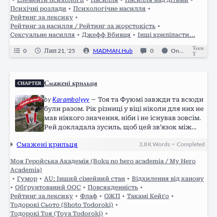
•
Елементи психології
•
Насилля
•
Насилля над дітьми
•
своє минуле? Джефф-вбивця – підліток, що
Психічні розлади
•
Психологічне насилля
•
самотужки вбив свою родину.. чи може, не
Рейтинг за лексику
•
всю? Він намагається повернутися до звичного
Рейтинг за насилля / Рейтинг за жорстокість
•
йому світу та допомогти іншим, але натомість
Сексуальне насилля
•
Джефф Вбивця
•
Інші крипіпасти...
віддавши надто велику суму за власний
Teen
спокій. Що ж, побажаємо йому вдачі, бо це
0
Лип 21, '25
MADMAN.Hub
0
Ongoing
T
єдине, що можна зробити в цій ситуації.
Смажені крильця
CHAPTER
by
Karambolyyy
—
Тоя та Фуюмі завжди та всюди
були разом. Рік різниці у віці ніколи для них не
мав ніякого значення, ніби і не існував зовсім.
Рей докладала зусиль, щоб цей звʼязок між
ними плекати. Їй самій завжди хотілося мати
Смажені крильця
3,8 K
Words
Completed
•
брата, яким вона могла б похизуватися перед
подругами, який би соромив…
Моя Геройська Академія (Boku no hero academia / My Hero
Academia)
•
Гумор
•
AU: Інший сімейний стан
•
Відхилення від канону
•
Обґрунтований ООС
•
Повсякденність
•
Рейтинг за лексику
•
Флаф
•
ОЖП
•
Такамі Кейґо
•
Тодорокі Сьото (Shoto Todoroki)
•
Тодорокі Тоя (Toya Todoroki)
•