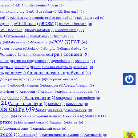
омство
(0)
AU: Інший сімейний стан
(0)
з апокаліпсису
(0)
AU: Без війни
(0)
AU: Без магії
(0)
тей
(0)
AU: Без супергероїв
(0)
AU: Все добре
(0)
AU: Всі друзі
(0)
BDSM
(2)
AU: Школа
(1)
Родичі
(0)
BDSM: Aftercare
(0)
SM: Сабспейс
(0)
Body inflation
(0)
Cockwarming
(0)
ER
(1)
Frenemies
(0)
Gangbang
(0)
Gun play
(0)
POV
(7)
PWP
(4)
y
(0)
Mate or die
(0)
Moresome
(0)
 Power bottom
(0)
Sickfic
(0)
Songfic
(0)
Sugar daddy
(0)
Ігри з сосками
(3)
Womance
(1)
Івана Купала
(0)
вання
(0)
Ігри на роздягання
(0)
Ідеалізація
(0)
Ізоляція
(0)
тоїди / Арахноїди
(0)
Інсценована смерть персонажа
(0)
Іншопланетяни, прибульці
(2)
Інцест
(1)
ть
(0)
)
Історичне припущення
(0)
Історичні епохи
(0)
арія
(0)
Аборт/Викидень
(0)
Аватари
(0)
Автомайстерні
(0)
ологізми
(0)
Автостоп
(0)
Авіація
(0)
Агресивні персонажі
(0)
Азартні ігри
(2)
0)
Аерокінез
(0)
Академія
(0)
Аквакінез
(0)
(21)
Алкогольні ігри
(2)
Алхімія
(0)
Альбінізм
(0)
ія світу
(49)
Альтернативне розмноження
(0)
Амнезія
(1)
і долі
(0)
Алюзія на історичні події
(0)
Амазонки
(0)
оргазм
(2)
Анальний секс
(0)
Анархія
(0)
Ангст
(0)
0)
Аномальні зони
(0)
Анонімний секс
(0)
герої
(4)
Антизлодії
(0)
Антикварні крамниці
(0)
Антимагія
(0)