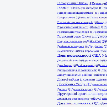
Галюцинації / Ілюзії
(1)
Гареми
(0)
Геловін
(1)
Гендерна дисфорія
(0)
Ген
Гендерний нонконформізм
(0)
Генде
Гетерохромія
(0)
Гетто
(0)
Гидке качен
Головний герой-антигерой
(0)
Голод
(
Горизонтальний інцест
(0)
Готелі
(0)
Г
Громадський транспорт
(0)
Громадянс
Гумор
Груповий секс
(2)
Гулі
(0)
Даб-кон
(3)
Гіперсексуальність
(0)
Девіантна поведінка
(0)
Дедді-кінк
(0
Демонологія
(0)
Демі-персонажі
(0)
Де
День незалежності США
(4)
Депривація сну
(0)
Дереалізація
(0)
Де
Дизайнери
(0)
Дикі тварини
(0)
Дипло
Дискримінація за зовнішністю
(0)
Дис
Дисфункціональні родини
(0)
Дитяча 
Дитячі табори
(1)
Дияволи
(0)
Довго
Договори / Угоди
(2)
Домашнє на
Допити
(0)
Допомога ворогу
(0)
Доросл
Другорядні оригінальні пер
Друзі ди
Дружба за розрахунком
(0)
Друзі по листуванню
(2)
Друїди