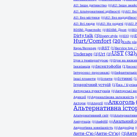
AU: Інше дитинство
(0)
AU: Інше знай
AU: Альтернативні здібності
(0)
AU: Бе
AU: Без містики
(0)
AU: Без надздібнос
AU: Всі люди
(0)
AU: Не родичі
(0)
AU: 
BDSM: Домспейс
(0)
BDSM: Дроп
(0)
BD
Dirty talk
(3)
Doggy style
(0)
EIQ
(0)
Hurt/Comfort
(20)
Knife pla
RST
(1)
Rape/Revenge
(0)
Service top /
UST
(32)
Underage
(2)
Urt
(2)
Ігри з температурою
(0)
Ігри на вижи
Інсектофобія
(1)
Інквізиція
(0)
Інсек
Інтерсекс-персонажі
(0)
Інфантильніс
Істинні
(1
Інші планети
(0)
Іспити
(0)
Ієрархічний устрій
(1)
Їжа / Кулін
Авторська пунктуація
(0)
Авторські не
Адикції
(0)
Адреналінова залежність
(
Алкоголь
Актори
(0)
Алергії
(0)
Альтернативна істор
Альтернативний світ
(0)
Альтернативн
Анальний 
Ампутація
(0)
Амфібії
(0)
Андрогінна зовнішність
(0)
Андроїди
(
Анти
Анти-С'ю (Анти-Ст'ю)
(3)