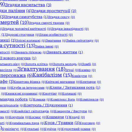
9)
Згадки насильства
(3)
дки паління
(4)
Згадки проституції
(2)
(3)
Згадки самогубства
(1)
Згадки сексу
(0)
смертей
(10)
Згадки смерті тварин
(0)
0)
Згадки чоловічої вагітності
(0)
Згадки інвалідності
(0)
и
(1)
Здорові стосунки
(0)
Злам особистості
(0)
чинці
(2)
Злісні колишні
(0)
Змагання
(0)
Зміна світогляду
(0)
а сутності
(13)
Зміна імені
(0)
Зневага життям
(1)
итості
(0)
Зневага гігієною
(0)
З нового аркуша
(1)
ального віку
(0)
Золота клітка
(0)
Золота молодь
(0)
Зомбі
(0)
Зґвалтування
(18)
 весілля
(0)
Зґраї
(0)
Казино
(0)
Канібалізм
(15)
 персонажа
(6)
Канікули
(0)
афе
(3)
Квантова фізика
(0)
Квіткові магазини
(0)
Кентаври
(0)
Кляпи / Затикання рота
(1)
уни
(0)
Клуби за інтересами
(0)
(0)
Книжкові крамниці
(0)
Кноттінг
(0)
Колишні
(0)
мандна робота
(1)
Комахи
(0)
Комплекс Бога
(0)
Комплекси
(0)
Контроль / Підкорення
(1)
нспірологія
(0)
омості
(0)
Конфлікт світоглядів
(0)
Концерти / Виступи
(0)
Кошмари
(1)
тва
(0)
Корупція
(0)
Космос
(0)
Крадії
(0)
Кров / Травми
(2)
аті
(0)
Кримінальна пара
(0)
Кросовер
(0)
)
Кунілінгус
(0)
Купальні
(0)
Кур`єри
(0)
Курортний роман
(0)