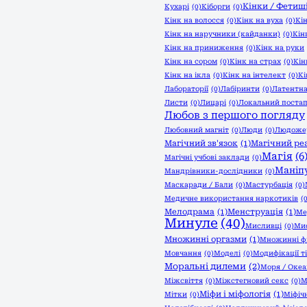
Кінки / Фетиш
Кухарі
(0)
Кіборги
(0)
Кінк на волосся
(0)
Кінк на вуха
(0)
Кі
Кінк на наручники (кайданки)
(0)
Кін
Кінк на приниження
(0)
Кінк на руки
Кінк на сором
(0)
Кінк на страх
(0)
Кін
Кінк на ікла
(0)
Кінк на інтелект
(0)
Кі
Лабораторії
(0)
Лабіринти
(0)
Латентна
Листи
(0)
Лицарі
(0)
Локальний постап
Любов з першого погляду
Любовний магніт
(0)
Люди
(0)
Людоже
Магічний зв'язок
(1)
Магічний ре
Магія
(6
Магічні учбові заклади
(0)
Маніпу
Мандрівники-дослідники
(0)
Маскаради / Бали
(0)
Мастурбація
(0)
Медичне використання наркотиків
(
Мелодрама
(1)
Менструація
(1)
Ме
Минуле
(40)
Мисливці
(0)
Мис
Множинні оргазми
(1)
Множинні ф
Мовчання
(0)
Моделі
(0)
Модифікації т
Моральні дилеми
(2)
Моря / Оке
Міжсвіття
(0)
Міжстегновий секс
(0)
М
Міфи і міфологія
(1)
Мітки
(0)
Міфічн