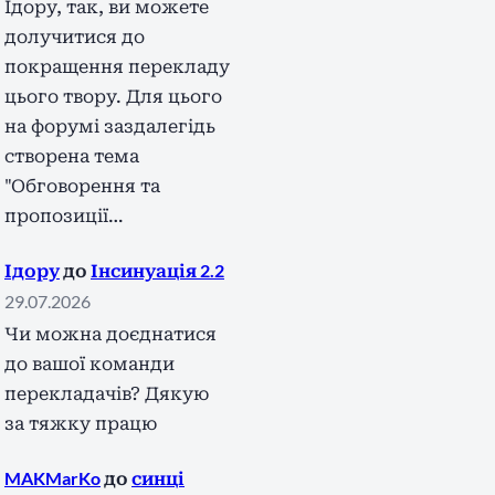
Ідору, так, ви можете
долучитися до
покращення перекладу
цього твору. Для цього
на форумі заздалегідь
створена тема
"Обговорення та
пропозиції…
Ідору
до
Інсинуація 2.2
29.07.2026
Чи можна доєднатися
до вашої команди
перекладачів? Дякую
за тяжку працю
MAKMarKo
до
синці