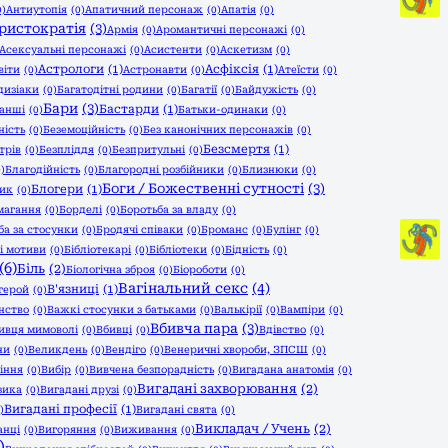
0)
Антиутопія
(0)
Апатичний персонаж
(0)
Апатія
(0)
ристократія
(3)
Армія
(0)
Аромантичні персонажі
(0)
Асексуальні персонажі
(0)
Асистенти
(0)
Аскетизм
(0)
Астрологи
(1)
Асфіксія
(1)
віти
(0)
Астронавти
(0)
Атеїсти
(0)
дизіаки
(0)
Багатодітні родини
(0)
Багатії
(0)
Байдужість
(0)
Бари
(3)
Бастарди
(1)
анші
(0)
Батьки-одинаки
(0)
ність
(0)
Беземоційність
(0)
Без канонічних персонажів
(0)
Безсмертя
(1)
трів
(0)
Безпліддя
(0)
Безпритульні
(0)
0)
Благодійність
(0)
Благородні розбійники
(0)
Близнюки
(0)
Боги / Божественні сутності
(3)
Блогери
(1)
ник
(0)
магання
(0)
Борделі
(0)
Боротьба за владу
(0)
ба за стосунки
(0)
Бродячі співаки
(0)
Броманс
(0)
Булінг
(0)
 і мотиви
(0)
Бібліотекарі
(0)
Бібліотеки
(0)
Бідність
(0)
(6)
Біль
(2)
Біологічна зброя
(0)
Біороботи
(0)
Вагінальний секс
(4)
В'язниці
(1)
герой
(0)
нство
(0)
Важкі стосунки з батьками
(0)
Валькірії
(0)
Вампіри
(0)
Вбивча пара
(3)
ивця мимоволі
(0)
Вбивці
(0)
Вдівство
(0)
ни
(0)
Великдень
(0)
Вендіго
(0)
Венеричні хвороби, ЗПСШ
(0)
іння
(0)
Вибір
(0)
Вивчена безпорадність
(0)
Вигадана анатомія
(0)
Вигадані захворювання
(2)
зика
(0)
Вигадані друзі
(0)
Вигадані професії
(1)
)
Вигадані свята
(0)
Викладач / Учень
(2)
анці
(0)
Вигоряння
(0)
Виживання
(0)
)