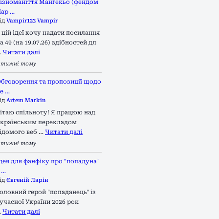
ізноманіття Мангекьо (фендом
ар …
ід
Vampir123 Vampir
 цій ідеї хочу надати посилання
а 49 (на 19.07.26) здібностей дл
…
Читати далі
 тижні тому
бговорення та пропозиції щодо
е …
ід
Artem Markin
ітаю спільноту! Я працюю над
країнським перекладом
ідомого веб …
Читати далі
 тижні тому
дея для фанфіку про "попадуна"
 …
ід
Євгеній Ларін
оловний герой "попаданець" із
учасної України 2026 рок
…
Читати далі