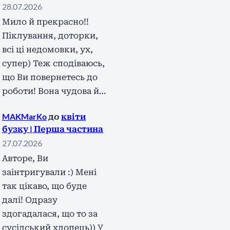
28.07.2026
Мило й прекрасно!!
Піклування, доторки,
всі ці недомовки, ух,
супер) Теж сподіваюсь,
що Ви повернетесь до
роботи! Вона чудова й…
MAKMarKo
до
квіти
бузку | Перша частина
27.07.2026
Авторе, Ви
заінтригували :) Мені
так цікаво, що буде
далі! Одразу
здогадалася, що то за
сусідський хлопець)) У