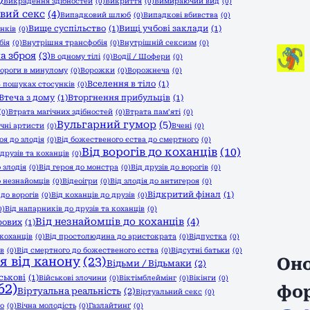
Викрадення здібностей
(0)
Викриття
(0)
Вимираючий вид
(0)
вий секс
(4)
Випадковий шлюб
(0)
Випадкові вбивства
(0)
Вище суспільство
(1)
Вищі учбові заклади
(1)
унків
(0)
бія
(0)
Внутрішня трансфобія
(0)
Внутрішній сексизм
(0)
а зброя
(3)
В одному тілі
(0)
Водії / Шофери
(0)
ороги в минулому
(0)
Ворожки
(0)
Ворожнеча
(0)
Вселення в тіло
(1)
 пошуках стосунків
(0)
Втеча з дому
(1)
Вторгнення прибульців
(1)
(0)
Втрата магічних здібностей
(0)
Втрата пам’яті
(0)
Вульгарний гумор
(5)
чні артисти
(0)
Вчені
(0)
оя до злодія
(0)
Від божественого єства до смертного
(0)
Від ворогів до коханців
(10)
 друзів та коханців
(0)
о злодія
(0)
Від героя до монстра
(0)
Від друзів до ворогів
(0)
о незнайомців
(0)
Відеоігри
(0)
Від злодія до антигероя
(0)
Відкритий фінал
(1)
 до ворогів
(0)
Від коханців до друзів
(0)
0)
Від напарників до друзів та коханців
(0)
Від незнайомців до коханців
(4)
рових
(1)
коханців
(0)
Від простолюдина до аристократа
(0)
Відпустка
(0)
ів
(0)
Від смертного до божественого єства
(0)
Відсутні батьки
(0)
я від канону
(23)
Оно
Відьми / Відьмаки
(2)
ськові
(1)
Військові злочини
(0)
Віктімблеймінг
(0)
Вікінги
(0)
62)
фо
Віртуальна реальність
(2)
Віртуальний секс
(0)
го
(0)
Вічна молодість
(0)
Газлайтинґ
(0)