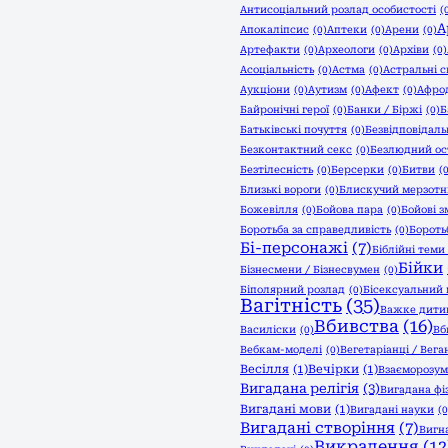
Антисоціальний розлад особистості
(
А
Апокаліпсис
(0)
Аптеки
(0)
Арени
(0)
Артефакти
(0)
Археологи
(0)
Архіви
(0)
Асоціальність
(0)
Астма
(0)
Астральні с
Аукціони
(0)
Аутизм
(0)
Афект
(0)
Афро
Байронічні герої
(0)
Банки / Біржі
(0)
Б
Батьківські почуття
(0)
Безвідповідаль
Безконтактний секс
(0)
Безлюдний ос
Безтілесність
(0)
Берсерки
(0)
Битви
(
Близькі вороги
(0)
Блискучий мерзот
Божевілля
(0)
Бойова пара
(0)
Бойові з
Боротьба за справедливість
(0)
Бороть
Бі-персонажі
(7)
Біблійні теми
Бійки
Бізнесмени / Бізнесвумен
(0)
Біполярний розлад
(0)
Бісексуальний 
Вагітність
(35)
Важке дити
Вбивства
(16)
Василіски
(0)
Вб
Вебкам-моделі
(0)
Вегетаріанці / Вега
Весілля
(1)
Вечірки
(1)
Взаєморозум
Вигадана релігія
(3)
Вигадана фі
Вигадані мови
(1)
Вигадані науки
(0
Вигадані створіння
(7)
Вигн
Викрадення
(12