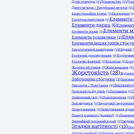
Духи природи
(0)
Духовенство
(0)
Духо
Дівич-вечори / Парубоцькі вечори
(0)
Екзистенційна криза
(0)
Екзорцизм
(0
Елементи 
Електростимуляція
(0)
Елементи дарка
(6)
Елемент
Елементи м
Елементи жахів
(0)
Еле
Елементи романтики
(2)
Елементи інших типів стосун
Енергетичний вампіризм
(0)
Епідемії
Еротичне дресирування
(0)
Еротични
Еротичні фантазії
(0)
Ескапізм
(0)
Еско
Жертви обставин
(0)
Живі машини
(0)
Жорстокість
(28)
Журнал
Заборонені стосунки
(2)
Завоюв
Закоханіс
Заколоти / Повстання
(0)
Залежність від ліків
(0)
Залізниця
(0)
З
Замкнений світ
(0)
Занепокоєння
(0)
Заповідники
(0)
Зарозумілі персонажі
Захворювання
(0)
Захворювання крові
Захист коханого (коханої)
(0)
Захищен
Звичайний головний герой
(0)
Звідни
Згадки вагітності
(12)
Зга
Згадки зоофілії
(0)
Згадки зради
(0)
Зг