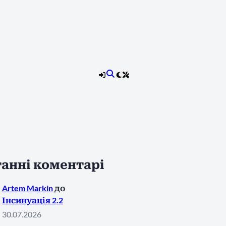
анні коментарі
Artem Markin
до
Інсинуація 2.2
30.07.2026