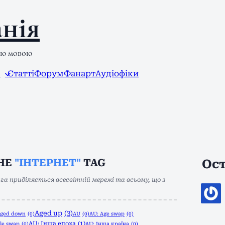
нія
ою мовою
л
Статті
Форум
Фанарт
Аудіофіки
THE
"ІНТЕРНЕТ"
TAG
Ост
га приділяється всесвітній мережі та всьому, що з
Aged up
(3)
ged down
(0)
AU
(0)
AU: Age swap
(0)
AU: Інша епоха
(1)
le swap
(0)
AU: Інша країна
(0)