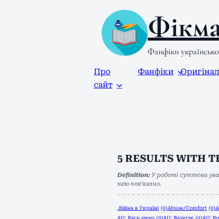
Фікма
Фанфіки українськ
Про
Фанфіки
Оригіна
сайт
5
RESULTS WITH 
Definition:
У роботі суттєва ува
нею пов'язано.
.Війна в Україні
(0)
Abuse/Comfort
(0)
A
AU: Race swap
(0)
AU: Reverse
(0)
AU: Ro