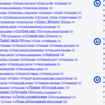
Р
Гаремник
(0)
Гарячі джерела
(0)
Гей-клуби
(0)
Геймліт
(0)
Н
дерна нерівність
(0)
Гендерна інтрига
(0)
в
рсвап
(0)
Генетика / Еволюція
(0)
Геноцид
(0)
Генії
(0)
Геокінез
(0)
В
я
(0)
Глобальні катастрофи
(0)
Глухота
(0)
Гнів
(0)
Гніздування
(0)
н
Горе / Втрата
(3)
0)
Гомофобія
(0)
Гомункули
(0)
Гори
(0)
рафічні описи
(0)
Грейромантичні персонажі
(0)
3
Грубий секс
(2)
ька війна
(0)
Групове згвалтування
(0)
(5)
Гучний секс
(2)
Гуртожитки
(0)
Гільдії
(0)
О
Давні часи
(6)
Дарк
(0)
Дачі
(0)
Двійники
(0)
п
)
Дежавю
(0)
Деконструкція
(0)
Демони
(0)
Демони-охоронці
(0)
в
міурги
(0)
День Святого Валентина
(0)
День народження
(0)
В
Депресія
(2)
День смерті
(0)
Деперсоналізація
(0)
у
споти / Тирани
(0)
Детектив
(0)
Дефекти зору
(0)
Дзеркала
(0)
в
матія
(0)
Дисбаланс влади
(0)
Дискримінація
(0)
4
морфофобія
(0)
Дистанційна освіта
(0)
закоханість
(0)
Дитячі будинки
(0)
Дитячі садки
(0)
І
ліття
(0)
Довіра
(0)
Догляд за персонажами з інвалідністю
(0)
в
силля
(0)
Домашній арешт
(0)
Домашні тварини
(0)
Домовики
(0)
в
Драма
(4)
Другий шанс
(1)
ішання
(0)
Дракони
(0)
сонажі
(3)
Дружба
(3)
Г
Дружба в таємниці
(0)
Друзі з привілеями
(3)
тинства
(1)
с
Друзі мимоволі
(0)
Дуже обдарований персонаж
(2)
(1)
Дуелі
(0)