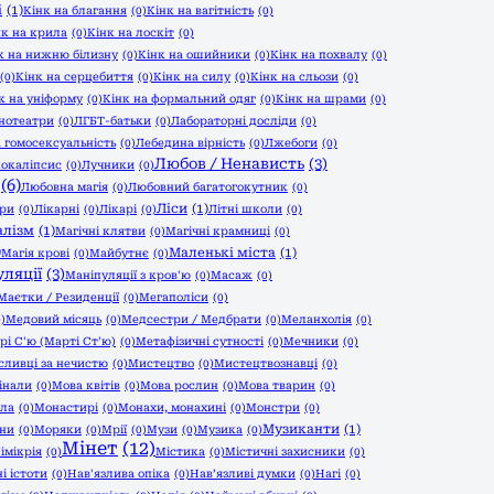
і
(1)
Кінк на благання
(0)
Кінк на вагітність
(0)
нк на крила
(0)
Кінк на лоскіт
(0)
к на нижню білизну
(0)
Кінк на ошийники
(0)
Кінк на похвалу
(0)
(0)
Кінк на серцебиття
(0)
Кінк на силу
(0)
Кінк на сльози
(0)
к на уніформу
(0)
Кінк на формальний одяг
(0)
Кінк на шрами
(0)
нотеатри
(0)
ЛГБТ-батьки
(0)
Лабораторні досліди
(0)
 гомосексуальність
(0)
Лебедина вірність
(0)
Лжебоги
(0)
Любов / Ненависть
(3)
окаліпсис
(0)
Лучники
(0)
(6)
Любовна магія
(0)
Любовний багатогокутник
(0)
Ліси
(1)
ри
(0)
Лікарні
(0)
Лікарі
(0)
Літні школи
(0)
алізм
(1)
Магічні клятви
(0)
Магічні крамниці
(0)
)
Маленькі міста
(1)
Магія крові
(0)
Майбутнє
(0)
ляції
(3)
Маніпуляції з кров'ю
(0)
Масаж
(0)
Маєтки / Резиденції
(0)
Мегаполіси
(0)
0)
Медовий місяць
(0)
Медсестри / Медбрати
(0)
Меланхолія
(0)
рі С'ю (Марті Ст'ю)
(0)
Метафізичні сутності
(0)
Мечники
(0)
ливці за нечистю
(0)
Мистецтво
(0)
Мистецтвознавці
(0)
інали
(0)
Мова квітів
(0)
Мова рослин
(0)
Мова тварин
(0)
іла
(0)
Монастирі
(0)
Монахи, монахині
(0)
Монстри
(0)
Музиканти
(1)
ани
(0)
Моряки
(0)
Мрії
(0)
Музи
(0)
Музика
(0)
Мінет
(12)
імікрія
(0)
Містика
(0)
Містичні захисники
(0)
і істоти
(0)
Нав'язлива опіка
(0)
Нав’язливі думки
(0)
Нагі
(0)