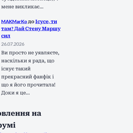
мене викликає…
MAKMarKo
до
Ісусе, ти
там? Дай Стену Маршу
сил
26.07.2026
Ви просто не уявляєте,
наскільки я рада, що
існує такий
прекрасний фанфік і
що я його прочитала!
Доки я це…
влення на
румі