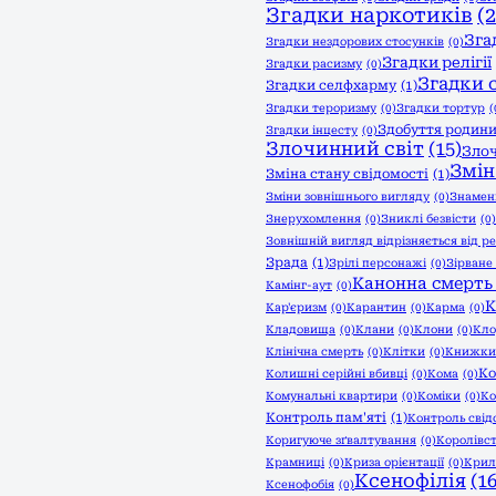
Згадки наркотиків
(2
Зга
Згадки нездорових стосунків
(0)
Згадки релігії
Згадки расизму
(0)
Згадки 
Згадки селфхарму
(1)
Згадки тероризму
(0)
Згадки тортур
(
Здобуття родин
Згадки інцесту
(0)
Злочинний світ
(15)
Зло
Змін
Зміна стану свідомості
(1)
Зміни зовнішнього вигляду
(0)
Знамен
Знерухомлення
(0)
Зниклі безвісти
(0)
Зовнішній вигляд відрізняється від ре
Зрада
(1)
Зрілі персонажі
(0)
Зірване
Канонна смерть
Камінг-аут
(0)
К
Кар'єризм
(0)
Карантин
(0)
Карма
(0)
Кладовища
(0)
Клани
(0)
Клони
(0)
Кло
Клінічна смерть
(0)
Клітки
(0)
Книжки
Ко
Колишні серійні вбивці
(0)
Кома
(0)
Комунальні квартири
(0)
Коміки
(0)
Ко
Контроль пам'яті
(1)
Контроль свід
Коригуюче зґвалтування
(0)
Королівс
Крамниці
(0)
Криза орієнтації
(0)
Крил
Ксенофілія
(16
Ксенофобія
(0)