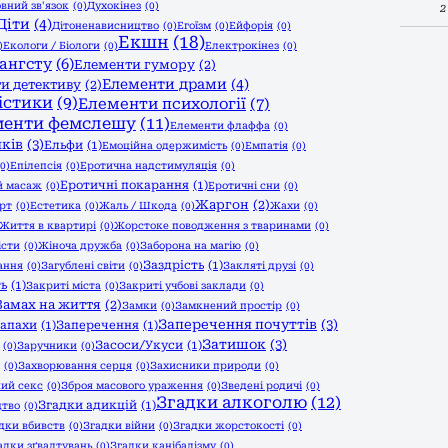
вний зв'язок
(0)
Духокінез
(0)
2
Діти
(4)
Дітоненависництво
(0)
Егоїзм
(0)
Ейфорія
(0)
Екшн
(18)
)
Екологи / Біологи
(0)
Електрокінез
(0)
ангсту
(6)
Елементи гумору
(2)
Елементи драми
(4)
и детективу
(2)
істики
(9)
Елементи психології
(7)
менти фемслешу
(11)
Елементи флаффа
(0)
ків
(3)
Ельфи
(1)
Емоційна одержимість
(0)
Емпатія
(0)
(0)
Епілепсія
(0)
Еротична надстимуляція
(0)
Еротичні покарання
(1)
й масаж
(0)
Еротичні сни
(0)
Жаргон
(2)
рт
(0)
Естетика
(0)
Жаль / Шкода
(0)
Жахи
(0)
Життя в квартирі
(0)
Жорстоке поводження з тваринами
(0)
істи
(0)
Жіноча дружба
(0)
Заборона на магію
(0)
Заздрість
(1)
ання
(0)
Загублені світи
(0)
Закляті друзі
(0)
ть
(1)
Закриті міста
(0)
Закриті учбові заклади
(0)
Замах на життя
(2)
Замки
(0)
Замкнений простір
(0)
Заперечення почуттів
(3)
апахи
(1)
Заперечення
(1)
Затишок
(3)
Засоси/Укуси
(1)
(0)
Заручники
(0)
(0)
Захворювання серця
(0)
Захисники природи
(0)
ий секс
(0)
Зброя масового ураження
(0)
Зведені родичі
(0)
Згадки алкоголю
(12)
Згадки адикцій
(1)
цтво
(0)
дки вбивств
(0)
Згадки війни
(0)
Згадки жорстокості
(0)
адки зґвалтувань
(0)
Згадки канібалізму
(0)