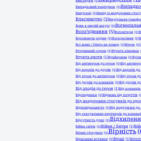
Викладачі
(0)
Випадко
Випадковий поцілунок
(0)
Випускні
(0)
Вихід із нездорових стос
Власництво
(3)
Внутрішня гомофо
Вогнепальн
Вовк в овечій шкурі
(0)
Возз’єднання
(5)
Волонтери
(0)
В
Ворожнеча родин
(0)
Воскресіння
(0)
В
Всі живі / Ніхто не помер
(0)
Втеча
(0)
Вторинний сором
(0)
Втрата кінцівок
Втрата цноти
(1)
Вуайеризм
(0)
Вули
Від антигероя до героя
(0)
Від антигер
Від ворогів до друзів
(0)
Від ворогів до
Від героя до антигероя
(0)
Від героя д
Від друзів до коханців
(0)
Від друзів д
Від злодія до героя
(1)
Від коханців
Відлюдники
(0)
Відмова від почуттів
(
Від нездорових стосунків до здо
Відповідальність
(0)
Від подружжя до 
Від сексуальних партнерів до коханц
Відхиленн
Відсутність душі
(0)
Війни / Битви
(1)
Вій
Війна світів
(0)
Вірність
(
Вільні стосунки
(0)
Вірші
(1)
Віршовані вставки
(0)
Вітілі