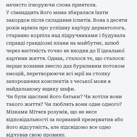
начисто ігноруючи слова приятеля.
У сімнадцять його мама збиралася їхати
закордон після складання іспитів. Вона з десяти
років мріяла про успішну кар’єру дерматолога,
старанно корпіла над підручниками і будувала
справді грандіозні плани на майбутнє, шлюб
через вагітність точно не входив до її ідеальної
картини життя. Однак, сталося те, що сталося:
перше кохання знесло дах бурхливим потоком
емоцій, перетворюючи всі мрії на стопку
запорошених конспектів з чеської мови в
найдальшому ящику шафи.
Чи були щасливі його батьки? Чи хотіли вони
такого життя? Чи люблять вони одне одного?
Мізками Мітяєв розумів, що не несе
відповідальності за порваний презерватив або
його відсутність, але підсвідомо все одно
відчував свою провину.