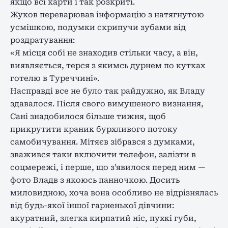
якщо всі карти і так розкриті.
Жуков переварював інформацію з натягнутою
усмішкою, подумки скрипучи зубами від
роздратування:
«Я місця собі не знаходив стільки часу, а він,
виявляється, терся з якимсь дурнем по кутках
готелю в Туреччині».
Насправді все не було так райдужно, як Владу
здавалося. Після свого вимушеного визнання,
Сані знадобилося більше тижня, щоб
прикрутити краник бурхливого потоку
самобичування. Мітяєв зібрався з думками,
зважився таки включити телефон, залізти в
соцмережі, і перше, що з’явилося перед ним —
фото Владв з якоюсь панночкою. Досить
миловидною, хоча вона особливо не відрізнялась
від будь-якої іншої гарненької дівчини:
акуратний, злегка кирпатий ніс, пухкі губи,