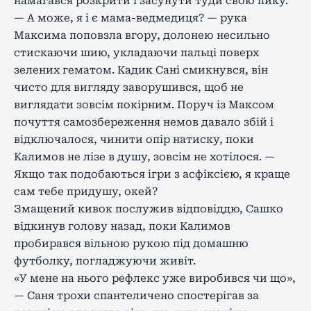
намагався розкрити і засунути туди свою пику.
— А може, я і є мама-ведмедиця? — рука
Максима поповзла вгору, долонею несильно
стискаючи шию, укладаючи пальці поверх
зелених гематом. Кадик Сані смикнувся, він
чисто для вигляду заворушився, щоб не
виглядати зовсім покірним. Поруч із Максом
почуття самозбереження немов давало збій і
відключалося, чинити опір натиску, поки
Калимов не лізе в душу, зовсім не хотілося. —
Якщо так подобаються ігри з асфіксією, я краще
сам тебе придушу, окей?
Змащений кивок послужив відповіддю, Сашко
відкинув голову назад, поки Калимов
пробирався вільною рукою під домашню
футболку, погладжуючи живіт.
«У мене на нього рефлекс уже виробився чи що»,
— Саня трохи спантеличено спостерігав за