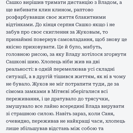
Сашко вирішив тримати дистанцію з Владом, а
ще вибивати клин клином, раптово
розфарбувавши своє життя блакитними
відтінками. До кінця серпня Сашко якщо і не
забув про своє скиглення за Жуковым, то
принаймні повернув самовладання, щоб знову це
якісно приховувати. Це й було, мабуть,
головною рисою, за яку Владу хотілося згорнути
Сашкові шию. Хлопець ніби жив на дві
реальності: в одній перемелював усі складні
ситуації, а в другій тішився життям, як ні в чому
не бувало. Жуков не міг потрапити туди, де за
сімома замками в Мітяєві зберігалися всі
переживання, і це дратувало до трясучки,
змушувало все лайно всередині Влада вирувати
зі страшною силою. Навіть зараз, коли Саня,
очевидно, переживав не найкращі часи, хлопець
лише збільшував відстань між собою та