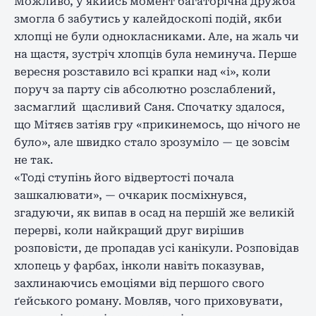
Можливо, у якийсь момент багаторічна дружба
змогла б забутись у калейдоскопі подій, якби
хлопці не були однокласниками. Але, на жаль чи
на щастя, зустріч хлопців була неминуча. Перше
вересня розставило всі крапки над «і», коли
поруч за парту сів абсолютно розслаблений,
засмаглий щасливий Саня. Спочатку здалося,
що Мітяєв затіяв гру «прикинемось, що нічого не
було», але швидко стало зрозуміло — це зовсім
не так.
«Тоді ступінь його відвертості почала
зашкалювати», — очкарик посміхнувся,
згадуючи, як випав в осад на першій же великій
перерві, коли найкращий друг вирішив
розповісти, де пропадав усі канікули. Розповідав
хлопець у фарбах, інколи навіть показував,
захлинаючись емоціями від першого свого
ґейського роману. Мовляв, чого приховувати,