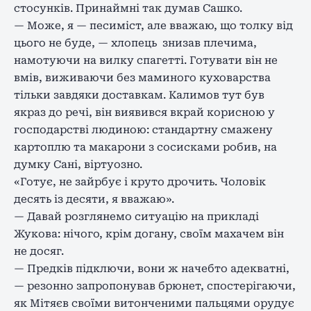
стосунків. Принаймні так думав Сашко.
— Може, я — песиміст, але вважаю, що толку від
цього не буде, — хлопець знизав плечима,
намотуючи на вилку спагетті. Готувати він не
вмів, виживаючи без маминого куховарства
тільки завдяки доставкам. Калимов тут був
якраз до речі, він виявився вкрай корисною у
господарстві людиною: стандартну смажену
картоплю та макарони з сосисками робив, на
думку Сані, віртуозно.
«Готує, не зайрбує і круто дрочить. Чоловік
десять із десяти, я вважаю».
— Давай розглянемо ситуацію на прикладі
Жукова: нічого, крім догану, своїм махачем він
не досяг.
— Предків підключи, вони ж начебто адекватні,
— резонно запропонував брюнет, спостерігаючи,
як Мітяєв своїми витонченими пальцями орудує