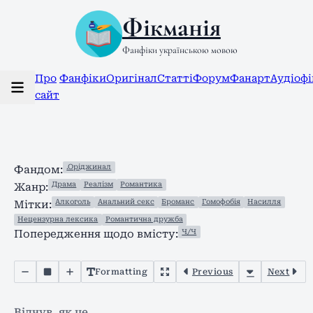
Фікманія
Фанфіки українською мовою
Про
Фанфіки
Оригінал
Статті
Форум
Фанарт
Аудіоф
сайт
.Оріджинал
Фандом:
Драма
Реалізм
Романтика
Жанр:
Алкоголь
Анальний секс
Броманс
Гомофобія
Насилля
Мітки:
Нецензурна лексика
Романтична дружба
Ч/Ч
Попередження щодо вмісту:
Formatting
Previous
Next
Відчув, як це