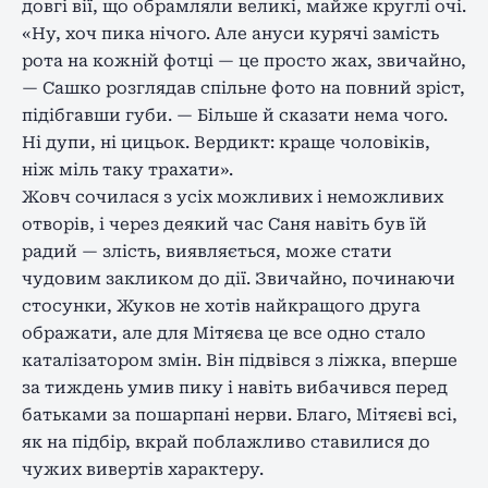
довгі вії, що обрамляли великі, майже круглі очі.
«Ну, хоч пика нічого. Але ануси курячі замість
рота на кожній фотці — це просто жах, звичайно,
— Сашко розглядав спільне фото на повний зріст,
підібгавши губи. — Більше й сказати нема чого.
Ні дупи, ні цицьок. Вердикт: краще чоловіків,
ніж міль таку трахати».
Жовч сочилася з усіх можливих і неможливих
отворів, і через деякий час Саня навіть був їй
радий — злість, виявляється, може стати
чудовим закликом до дії. Звичайно, починаючи
стосунки, Жуков не хотів найкращого друга
ображати, але для Мітяєва це все одно стало
каталізатором змін. Він підвівся з ліжка, вперше
за тиждень умив пику і навіть вибачився перед
батьками за пошарпані нерви. Благо, Мітяєві всі,
як на підбір, вкрай поблажливо ставилися до
чужих вивертів характеру.