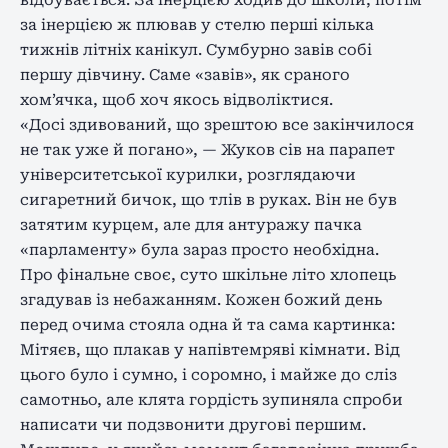
відбувається. За інерцією ходив до школи, потім
за інерцією ж плював у стелю перші кілька
тижнів літніх канікул. Сумбурно завів собі
першу дівчину. Саме «завів», як сраного
хом’ячка, щоб хоч якось відволіктися.
«Досі здивований, що зрештою все закінчилося
не так уже й погано», — Жуков сів на парапет
університетської курилки, розглядаючи
сигаретний бичок, що тлів в руках. Він не був
затятим курцем, але для антуражу пачка
«парламенту» була зараз просто необхідна.
Про фінальне своє, суто шкільне літо хлопець
згадував із небажанням. Кожен божий день
перед очима стояла одна й та сама картинка:
Мітяєв, що плакав у напівтемряві кімнати. Від
цього було і сумно, і соромно, і майже до сліз
самотньо, але клята гордість зупиняла спроби
написати чи подзвонити другові першим.