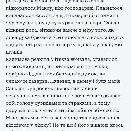
реакцією власного тіла, що явно охочіше
підкорялося Максу, ніж господареві. Плавилося,
вигиналося назустріч дотикам, щоб отримати
чергову бажану дозу мурашок на шкірі. Сашко
відкрив рота, зітхаючи важче в міру того, як
одна рука брюнета все сильніше стискала горло,
а друга з торса плавно переміщалася у бік гумки
штанів.
Калимова реакція Мітяєва вбивала, здавалося
неможливим те, що хтось може так м’яко,
покірно віддаватися без задніх думок, не
чекаючи каверзи. Напевно, в цьому і була магія
Сані: він був досить впевнений у своїй
сексуальності, він нічого не боявся і не забивав
собі голову сумнівами та страхами, а тому
дарував свою чуттєвість без зайвих обмежень.
Макс задумався: чи всі хлопці так відрізнялися
від дівчат у ліжку? Не те щоб його цікавив хтось