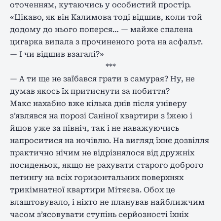
оточенням, кутаючись у особистий простір.
«Цікаво, як він Калимова тоді відшив, коли той
додому до нього поперся… — майже спалена
цигарка випала з прочиненого рота на асфальт.
— І чи відшив взагалі?»
***
— А ти ще не заїбався грати в самурая? Ну, не
думав якось їх притиснути за побиття?
Макс нахабно вже кілька днів після універу
з’являвся на порозі Саніної квартири з їжею і
йшов уже за північ, так і не наважуючись
напроситися на ночівлю. На вигляд їхнє дозвілля
практично нічим не відрізнялося від дружніх
посиденьок, якщо не рахувати старого доброго
петингу на всіх горизонтальних поверхнях
трикімнатної квартири Мітяєва. Обох це
влаштовувало, і ніхто не планував найближчим
часом з’ясовувати ступінь серйозності їхніх