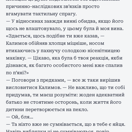
причинно-наслідкових зв’язків просто
вгамувати тактильну спрагу.
— У відносинах завжди винні обидва, якщо його
щось не влаштовувало, у цьому була й моя вина.
«Здається, щось подібне ти вже казав, —
Калимов обійняв хлопця міцніше, носом
втикаючись у пахнучу солодкою нісенітницею
маківку. — Цікаво, яка була б твоя реакція, якби
дізнався, як багато особистого мені вже спалив
по п’яні?»
— Поговори з предками, — все ж таки вирішив
висловитися Калимов. — Не важливо, що ти собі
придумав, ти маєш розуміти: жоден адекватний
батько не стоятиме осторонь, коли життя його
дитини перетворюється на пекло.
— Ой, бля…
— Та ніхто вже не сумнівається, що в тебе є яйця.
Навіть виблядки ці не сумніваються, повір,