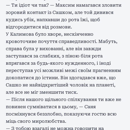
— Ти ідіот чи так? — Максим намагався зловити
зоровий контакт із Сашком, але той дивився
кудись убік, напхавши до рота їжі, щоб
відгородитися від розмови.
У Калимова було хворе, нескінченно
кровоточиве почуття справедливості. Мабуть,
справа була у вихованні, але він завжди
заступався за слабких, з піною біля рота
впрягався за будь-якого нужденного, і іноді
переступав усі можливі межі своїм прагненням
докопатися до істини. Він здогадався вже, що
Сашко не найвідкритіший чоловік на планеті,
але все не міг зменшити тиск.
— Після нашого щільного спілкування ти вже не
повинен сумніватися в цьому, — Саня
посміхнувся беззлобно, показуючи гостю всю
міць свого миролюбства.
— З тобою взагалі не можна говорити на