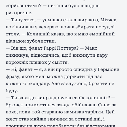
серйозні теми? — питання було швидше
риторичне.
— Типу того, — усмішка стала ширшою, Мітяєв,
покінчивши з вечерею, почав збирати посуд зі
столу. — Колишній казав, що я маю емоційний
діапазон зубочистки.
— Він що, фанат Гаррі Поттера? — Макс
хихикнув, підводячись, щоб викинути пару
порожніх пляшок у сміття.
— Ні, фанат — я, а він просто спиздив у Герміони
фразу, якою мені можна дорікати під час
кожного скандалу. Але заслужено, брехати не
буду.
— Ти завжди виправдовуєш своїх колишніх? —
брюнет примостився ззаду, обійнявши Саню за
пояс, поки той старанно намивав тарілки. Цей
жест став майже звичним за останні дні, і
хлопцям це дуже подобалося: без відстеження