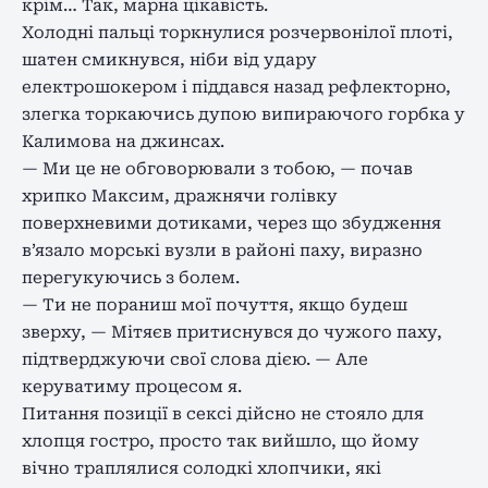
крім… Так, марна цікавість.
Холодні пальці торкнулися розчервонілої плоті,
шатен смикнувся, ніби від удару
електрошокером і піддався назад рефлекторно,
злегка торкаючись дупою випираючого горбка у
Калимова на джинсах.
— Ми це не обговорювали з тобою, — почав
хрипко Максим, дражнячи голівку
поверхневими дотиками, через що збудження
в’язало морські вузли в районі паху, виразно
перегукуючись з болем.
— Ти не пораниш мої почуття, якщо будеш
зверху, — Мітяєв притиснувся до чужого паху,
підтверджуючи свої слова дією. — Але
керуватиму процесом я.
Питання позиції в сексі дійсно не стояло для
хлопця гостро, просто так вийшло, що йому
вічно траплялися солодкі хлопчики, які