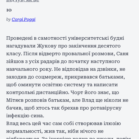
10
by
Corgi Poggi
Проведені в самотності університетські будні
нагадували Жукову про закінчення десятого
класу. Після відверто провальної розмови, Саня
зійшов з усіх радарів до початку наступного
навчального року. Не відповідав на дзвінки, не
заходив до соцмереж, прикривався батьками,
щоб оминути освітню систему та написати
контрольні дистанційно. Чорт його знає, що
Мітяєв розповів батькам, але Влад ще ніколи не
бачив, щоб хтось так брехав про ротавірусну
інфекцію сина.
Влад весь цей час сам собі створював ілюзію
нормальності, жив так, ніби нічого не