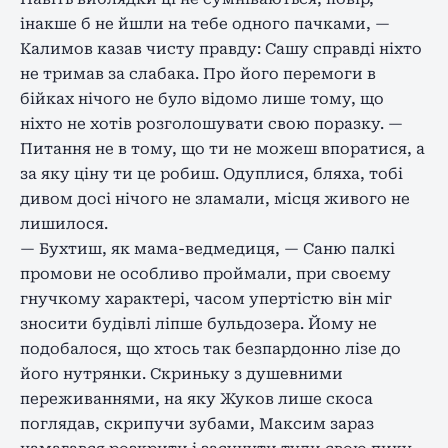
інакше б не йшли на тебе одного пачками, —
Калимов казав чисту правду: Сашу справді ніхто
не тримав за слабака. Про його перемоги в
бійках нічого не було відомо лише тому, що
ніхто не хотів розголошувати свою поразку. —
Питання не в тому, що ти не можеш впоратися, а
за яку ціну ти це робиш. Одуплися, бляха, тобі
дивом досі нічого не зламали, місця живого не
лишилося.
— Бухтиш, як мама-ведмедиця, — Саню палкі
промови не особливо проймали, при своєму
гнучкому характері, часом упертістю він міг
зносити будівлі ліпше бульдозера. Йому не
подобалося, що хтось так безпардонно лізе до
його нутрянки. Скриньку з душевними
переживаннями, на яку Жуков лише скоса
поглядав, скрипучи зубами, Максим зараз