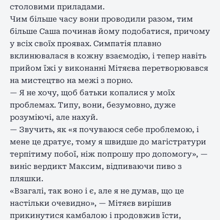
столовими приладами.
Чим більше часу вони проводили разом, тим
більше Саша починав йому подобатися, причому
у всіх своїх проявах. Симпатія плавно
вклинювалася в кожну взаємодію, і тепер навіть
прийом їжі у виконанні Мітяєва перетворювався
на мистецтво на межі з порно.
— Я не хочу, щоб батьки копалися у моїх
проблемах. Типу, вони, безумовно, дуже
розуміючі, але нахуй.
— Звучить, як «я почуваюся себе проблемою, і
мене це дратує, тому я швидше до магістратури
терпітиму побої, ніж попрошу про допомогу», —
виніс вердикт Максим, відпиваючи пиво з
пляшки.
«Взагалі, так воно і є, але я не думав, що це
настільки очевидно», — Мітяєв вирішив
прикинутися камбалою і продовжив їсти,