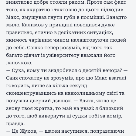
винятково добре стояли раком. Проте сам факт
того, як акуратно і тактовно до цього підходив
Макс, змушував гнути губи в посмішці. Занадто
мило. Калимов у принципі поводився дуже
правильно, етично в делікатних ситуаціях,
якимось чарівним чином налаштовуючи людей
до себе. Сашко тепер розумів, від чого так
багато дівчат із університету вважали його
лапочкою.
— Сука, кому ти знадобився о десятій вечора? —
Саня спочатку не зрозумів, про що Макс взагалі
говорить, лише за кілька секунд
сконцентрувавшись на навколишньому світі та
почувши дверний дзвінок. — Бляха, якщо це
знову твоя жратва, то май на увазі: я близький
до того, щоб вивернути ці судки тобі за комір,
правда.
— Це Жуков, — шатен насупився, поправляючи