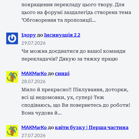
покращення перекладу цього твору. Для
цього на форумі заздалегідь створена тема
"Обговорення та пропозиції…
Ідору
до
Інсинуація 2.2
29.07.2026
Чи можна доєднатися до вашої команди
перекладачів? Дякую за тяжку працю
MAKMarKo
до
синці
28.07.2026
Мило й прекрасно!! Піклування, доторки,
всі ці недомовки, ух, супер) Теж
сподіваюсь, що Ви повернетесь до роботи!
Вона чудова й…
MAKMarKo
до
квіти бузку | Перша частина
27.07.2026