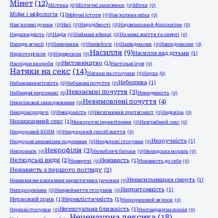
Мінет
(12)
Містика
(0)
Містичні захисники
(0)
Мітки
(0)
Міфи і міфологія
(1)
Міфічні істоти
(0)
Нав'язлива опіка
(0)
Нав’язливі думки
(0)
Нагі
(0)
Надздібності
(0)
Надлишковий фізіологізм
(0)
Надшвидкість
(0)
Надія
(0)
Наймані вбивці
(0)
На межі життя та смерті
(0)
Напади агресії
(0)
Напарники
(0)
Напівбоги
(0)
Напівдемони
(0)
Напівдракони
(0)
Насилля
(9)
Насилля над дітьми
(1)
Наркоторгівля
(0)
Нарцисизм
(0)
Наставництво
(1)
Наслідки хвороби
(0)
Настільні ігри
(0)
Натяки на секс
(14)
Натяки на стосунки
(0)
Наука
(0)
Небезпека
(1)
Небажана вагітність
(0)
Небажані почуття
(0)
Невзаємні почуття
(3)
Небінарні персонажі
(0)
Невидимість
(0)
Невимовлені почуття
(4)
Невиліковні захворювання
(0)
Невідомі родичі
(0)
Невідомість
(0)
Негативний протагоніст
(0)
Недовіра
(0)
Незахищений секс
(1)
Незворотні перевтілення
(0)
Незграбний секс
(0)
Нездоровий BDSM
(0)
Нездоровий спосіб життя
(0)
Незручність
(1)
Нездорові механізми подолання
(0)
Нездорові стосунки
(0)
Некрофілія
(3)
Некромаги
(0)
Нелюблячі батьки
(0)
Нелюдська мораль
(0)
Нелюдські види
(2)
Ненависть
(1)
Немертві
(0)
Ненависть до себе
(0)
Ненависть з першого погляду
(2)
Ненасильницька смерть
(1)
Ненавмисне вживання наркотичних речовин
(0)
Непритомність
(1)
Непорозуміння
(0)
Неприйняття стосунків
(0)
Нервовий зрив
(1)
Нереалістичність
(1)
Нерозривний зв'язок
(0)
Несексуальна близькість
(1)
Нерівні стосунки
(0)
Нестандартна поезія
(0)
Нецензурна лексика
(18)