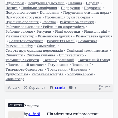
Однолюби
•
Освідчення у коханні
•
Паління
•
Переїзд
•
Повага
•
Повільне оповідання
•
Подарунки
•
Подорожі
•
Покровительство
•
Полювання
•
Порушення етичних норм
•
Примусові стосунки
•
Пропозиція руки та серця
•
Публічне оголення
•
Рабство
•
Рейтинг за лексику
•
Рейтинг за насилля / Рейтинг за жорстокість
•
Рейтинг за секс
•
Ритуали
•
Рівні стосунки
•
Різниця в віці
•
Різниця культур
•
Різновікова дружба
•
Різностатева дружба
•
Розвиток стосунків
•
Розкриття магії
•
Романтика
•
Рятування світу
•
Самотність
•
Смерть другорядних персонажів
•
Соціальні теми і мотиви
•
Співчуття
•
Спільне купання
•
Спільне ліжко
•
Таємниці / Секрети
•
Таємні організації
•
Тактильний голод
•
Тактильний контакт
•
Татуювання
•
Технології
•
Тимчасове безсмертя
•
Тренування / Навчання
•
Трудоголізм
•
Умовне безсмертя
•
Холодна зброя
•
Явна згода
Everyone
2,2 K
Сер 27, '24
Krapka
3
E
Хмарище
CHAPTER
by
ai_horii
—
– Під місячним сяйвом океан