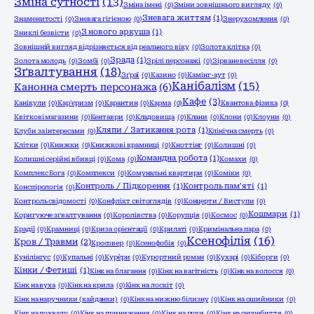
Зміна сутності
(13)
Зміна імені
(0)
Зміни зовнішнього вигляду
(0)
Зневага життям
(1)
Знаменитості
(0)
Зневага гігієною
(0)
Знерухомлення
(0)
З нового аркуша
(1)
Зниклі безвісти
(0)
Зовнішній вигляд відрізняється від реального віку
(0)
Золота клітка
(0)
Зрада
(1)
Золота молодь
(0)
Зомбі
(0)
Зрілі персонажі
(0)
Зірване весілля
(0)
Зґвалтування
(18)
Зґраї
(0)
Казино
(0)
Камінг-аут
(0)
Канібалізм
(15)
Канонна смерть персонажа
(6)
Кафе
(3)
Канікули
(0)
Кар'єризм
(0)
Карантин
(0)
Карма
(0)
Квантова фізика
(0)
Квіткові магазини
(0)
Кентаври
(0)
Кладовища
(0)
Клани
(0)
Клони
(0)
Клоуни
(0)
Кляпи / Затикання рота
(1)
Клуби за інтересами
(0)
Клінічна смерть
(0)
Клітки
(0)
Книжки
(0)
Книжкові крамниці
(0)
Кноттінг
(0)
Колишні
(0)
Командна робота
(1)
Колишні серійні вбивці
(0)
Кома
(0)
Комахи
(0)
Комплекс Бога
(0)
Комплекси
(0)
Комунальні квартири
(0)
Коміки
(0)
Контроль / Підкорення
(1)
Контроль пам'яті
(1)
Конспірологія
(0)
Контроль свідомості
(0)
Конфлікт світоглядів
(0)
Концерти / Виступи
(0)
Кошмари
(1)
Коригуюче зґвалтування
(0)
Королівства
(0)
Корупція
(0)
Космос
(0)
Крадії
(0)
Крамниці
(0)
Криза орієнтації
(0)
Крилаті
(0)
Кримінальна пара
(0)
Ксенофілія
(16)
Кров / Травми
(2)
Кросовер
(0)
Ксенофобія
(0)
Кунілінгус
(0)
Купальні
(0)
Кур`єри
(0)
Курортний роман
(0)
Кухарі
(0)
Кіборги
(0)
Кінки / Фетиші
(1)
Кінк на благання
(0)
Кінк на вагітність
(0)
Кінк на волосся
(0)
Кінк на вуха
(0)
Кінк на крила
(0)
Кінк на лоскіт
(0)
Кінк на наручники (кайданки)
(0)
Кінк на нижню білизну
(0)
Кінк на ошийники
(0)
Кінк на похвалу
(0)
Кінк на приниження
(0)
Кінк на руки
(0)
Кінк на серцебиття
(0)