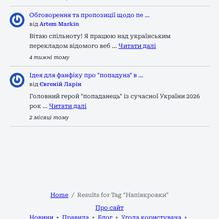
Обговорення та пропозиції щодо пе …
від
Artem Markin
Вітаю спільноту! Я працюю над українським
перекладом відомого веб …
Читати далі
4 тижні тому
Ідея для фанфіку про "попадуна" в …
від
Євгеній Ларін
Головний герой "попаданець" із сучасної України 2026
рок …
Читати далі
2 місяці тому
Home
Results for Tag "Напівкровки"
Про сайт
Новини
Правила
Блог
Угода користувача