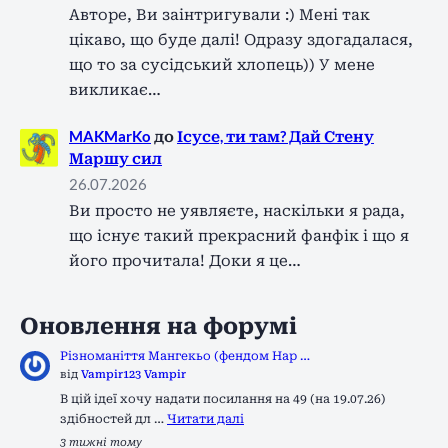
Авторе, Ви заінтригували :) Мені так
цікаво, що буде далі! Одразу здогадалася,
що то за сусідський хлопець)) У мене
викликає…
MAKMarKo
до
Ісусе, ти там? Дай Стену
Маршу сил
26.07.2026
Ви просто не уявляєте, наскільки я рада,
що існує такий прекрасний фанфік і що я
його прочитала! Доки я це…
Оновлення на форумі
Різноманіття Мангекьо (фендом Нар …
від
Vampir123 Vampir
В цій ідеї хочу надати посилання на 49 (на 19.07.26)
здібностей дл …
Читати далі
3 тижні тому