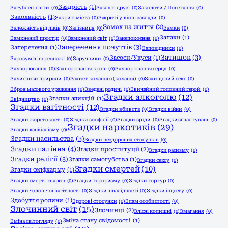
Заздрість
(1)
Загублені світи
(0)
Закляті друзі
(0)
Заколоти / Повстання
(0)
Закоханість
(1)
Закриті міста
(0)
Закриті учбові заклади
(0)
Замах на життя
(2)
Залежність від ліків
(0)
Залізниця
(0)
Замки
(0)
Запахи
(1)
Замкнений простір
(0)
Замкнений світ
(0)
Занепокоєння
(0)
Заперечення почуттів
(3)
Заперечення
(1)
Заповідники
(0)
Затишок
(3)
Засоси/Укуси
(1)
Зарозумілі персонажі
(0)
Заручники
(0)
Захворювання
(0)
Захворювання крові
(0)
Захворювання серця
(0)
Захисники природи
(0)
Захист коханого (коханої)
(0)
Захищений секс
(0)
Зброя масового ураження
(0)
Зведені родичі
(0)
Звичайний головний герой
(0)
Згадки алкоголю
(12)
Згадки адикцій
(1)
Звідництво
(0)
Згадки вагітності
(12)
Згадки вбивств
(0)
Згадки війни
(0)
Згадки жорстокості
(0)
Згадки зоофілії
(0)
Згадки зради
(0)
Згадки зґвалтувань
(0)
Згадки наркотиків
(29)
Згадки канібалізму
(0)
Згадки насильства
(3)
Згадки нездорових стосунків
(0)
Згадки паління
(4)
Згадки проституції
(2)
Згадки расизму
(0)
Згадки релігії
(3)
Згадки самогубства
(1)
Згадки сексу
(0)
Згадки смертей
(10)
Згадки селфхарму
(1)
Згадки смерті тварин
(0)
Згадки тероризму
(0)
Згадки тортур
(0)
Згадки чоловічої вагітності
(0)
Згадки інвалідності
(0)
Згадки інцесту
(0)
Здобуття родини
(1)
Здорові стосунки
(0)
Злам особистості
(0)
Злочинний світ
(15)
Злочинці
(2)
Злісні колишні
(0)
Змагання
(0)
Зміна стану свідомості
(1)
Зміна світогляду
(0)