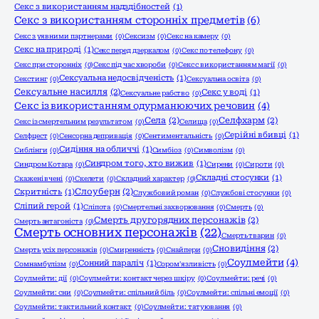
Секс з використанням надздібностей
(1)
Секс з використанням сторонніх предметів
(6)
Секс з уявними партнерами
(0)
Сексизм
(0)
Секс на камеру
(0)
Секс на природі
(1)
Секс перед дзеркалом
(0)
Секс по телефону
(0)
Секс при сторонніх
(0)
Секс під час хвороби
(0)
Секс с використанням магії
(0)
Сексуальна недосвідченість
(1)
Секстинг
(0)
Сексуальна освіта
(0)
Сексуальне насилля
(2)
Секс у воді
(1)
Сексуальне рабство
(0)
Секс із використанням одурманюючих речовин
(4)
Села
(2)
Селфхарм
(2)
Секс із смертельним результатом
(0)
Селища
(0)
Серійні вбивці
(1)
Селфцест
(0)
Сенсорна депривація
(0)
Сентиментальність
(0)
Сидіння на обличчі
(1)
Сиблінги
(0)
Симбіоз
(0)
Символізм
(0)
Синдром того, хто вижив
(1)
Синдром Котара
(0)
Сирени
(0)
Сироти
(0)
Складні стосунки
(1)
Скажені вчені
(0)
Скелети
(0)
Складний характер
(0)
Слоуберн
(2)
Скритність
(1)
Службовий роман
(0)
Службові стосунки
(0)
Сліпий герой
(1)
Сліпота
(0)
Смертельні захворювання
(0)
Смерть
(0)
Смерть другорядних персонажів
(2)
Смерть антагоніста
(0)
Смерть основних персонажів
(22)
Смерть тварин
(0)
Сновидіння
(2)
Смерть усіх персонажів
(0)
Смиренність
(0)
Снайпери
(0)
Соулмейти
(4)
Сонний параліч
(1)
Сомнамбулізм
(0)
Сором'язливість
(0)
Соулмейти: дії
(0)
Соулмейти: контакт через шкіру
(0)
Соулмейти: речі
(0)
Соулмейти: сни
(0)
Соулмейти: спільний біль
(0)
Соулмейти: спільні емоції
(0)
Соулмейти: тактильний контакт
(0)
Соулмейти: татуювання
(0)