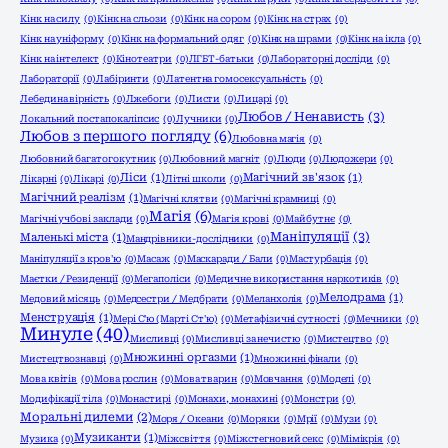
Кінк на силу
(0)
Кінк на сльози
(0)
Кінк на сором
(0)
Кінк на страх
(0)
Кінк на уніформу
(0)
Кінк на формальний одяг
(0)
Кінк на шрами
(0)
Кінк на ікла
(0)
Кінк на інтелект
(0)
Кінотеатри
(0)
ЛГБТ-батьки
(0)
Лабораторні досліди
(0)
Лабораторії
(0)
Лабіринти
(0)
Латентна гомосексуальність
(0)
Лебедина вірність
(0)
Лжебоги
(0)
Листи
(0)
Лицарі
(0)
Любов / Ненависть
(3)
Локальний постапокаліпсис
(0)
Лучники
(0)
Любов з першого погляду
(6)
Любовна магія
(0)
Любовний багатогокутник
(0)
Любовний магніт
(0)
Люди
(0)
Людожери
(0)
Ліси
(1)
Магічний зв'язок
(1)
Лікарні
(0)
Лікарі
(0)
Літні школи
(0)
Магічний реалізм
(1)
Магічні клятви
(0)
Магічні крамниці
(0)
Магія
(6)
Магічні учбові заклади
(0)
Магія крові
(0)
Майбутнє
(0)
Маніпуляції
(3)
Маленькі міста
(1)
Мандрівники-дослідники
(0)
Маніпуляції з кров'ю
(0)
Масаж
(0)
Маскаради / Бали
(0)
Мастурбація
(0)
Маєтки / Резиденції
(0)
Мегаполіси
(0)
Медичне використання наркотиків
(0)
Мелодрама
(1)
Медовий місяць
(0)
Медсестри / Медбрати
(0)
Меланхолія
(0)
Менструація
(1)
Мері С'ю (Марті Ст'ю)
(0)
Метафізичні сутності
(0)
Мечники
(0)
Минуле
(40)
Мисливці
(0)
Мисливці за нечистю
(0)
Мистецтво
(0)
Множинні оргазми
(1)
Мистецтвознавці
(0)
Множинні фінали
(0)
Мова квітів
(0)
Мова рослин
(0)
Мова тварин
(0)
Мовчання
(0)
Моделі
(0)
Модифікації тіла
(0)
Монастирі
(0)
Монахи, монахині
(0)
Монстри
(0)
Моральні дилеми
(2)
Моря / Океани
(0)
Моряки
(0)
Мрії
(0)
Музи
(0)
Музиканти
(1)
Музика
(0)
Міжсвіття
(0)
Міжстегновий секс
(0)
Мімікрія
(0)