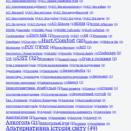
AU: Інше знайомство
(0)
AU: Інший сімейний стан
(0)
AU: Альтернативні здібності
(0)
AU: Без апокаліпсису
(0)
AU: Без війни
(0)
AU: Без магії
(0)
AU: Без містики
(0)
AU: Без надздібностей
(0)
AU: Без супергероїв
(0)
AU: Все добре
(0)
AU: Всі друзі
(0)
AU: Всі люди
(0)
BDSM
(2)
AU: Школа
(1)
AU: Не родичі
(0)
AU: Родичі
(0)
BDSM: Aftercare
(0)
BDSM: Домспейс
(0)
BDSM: Дроп
(0)
BDSM: Сабспейс
(0)
Body inflation
(0)
Dirty talk
(3)
ER
(1)
Cockwarming
(0)
Doggy style
(0)
EIQ
(0)
Frenemies
(0)
Hurt/Comfort
(20)
Gangbang
(0)
Gun play
(0)
Knife play
(0)
Mate or die
(0)
POV
(7)
PWP
(4)
RST
(1)
Moresome
(0)
Rape/Revenge
(0)
Underage
(2)
Service top / Power bottom
(0)
Sickfic
(0)
Songfic
(0)
Sugar daddy
(0)
UST
(32)
Ігри з сосками
(3)
Urt
(2)
Womance
(1)
Івана Купала
(0)
Ігри з температурою
(0)
Ігри на виживання
(0)
Ігри на роздягання
(0)
Інсектофобія
(1)
Ідеалізація
(0)
Ізоляція
(0)
Інквізиція
(0)
Інтернет
(1)
Інсектоїди / Арахноїди
(0)
Інсценована смерть персонажа
(0)
Інцест
(1)
Інтерсекс-персонажі
(0)
Інфантильність
(0)
Іншопланетяни, прибульці
(2)
Істинні
(1)
Інші планети
(0)
Іспити
(0)
Ієрархічний устрій
(1)
Історичне припущення
(0)
Історичні епохи
(0)
Їжа / Кулінарія
(0)
Аборт/Викидень
(0)
Аватари
(0)
Автомайстерні
(0)
Авторська пунктуація
(0)
Авторські неологізми
(0)
Автостоп
(0)
Авіація
(0)
Агресивні персонажі
(0)
Адикції
(0)
Адреналінова залежність
(0)
Аерокінез
(0)
Азартні ігри
(2)
Академія
(0)
Аквакінез
(0)
Актори
(0)
Алергії
(0)
Алкоголь
(21)
Алкогольні ігри
(2)
Алхімія
(0)
Альбінізм
(0)
Альтернативна історія світу
(49)