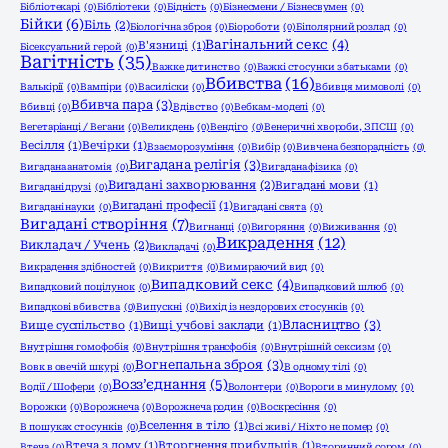
Бібліотекарі
(0)
Бібліотеки
(0)
Бідність
(0)
Бізнесмени / Бізнесвумен
(0)
Бійки
(6)
Біль
(2)
Біологічна зброя
(0)
Біороботи
(0)
Біполярний розлад
(0)
Вагінальний секс
(4)
В'язниці
(1)
Бісексуальний герой
(0)
Вагітність
(35)
Важке дитинство
(0)
Важкі стосунки з батьками
(0)
Вбивства
(16)
Валькірії
(0)
Вампіри
(0)
Василіски
(0)
Вбивця мимоволі
(0)
Вбивча пара
(3)
Вбивці
(0)
Вдівство
(0)
Вебкам-моделі
(0)
Вегетаріанці / Вегани
(0)
Великдень
(0)
Вендіго
(0)
Венеричні хвороби, ЗПСШ
(0)
Весілля
(1)
Вечірки
(1)
Взаєморозуміння
(0)
Вибір
(0)
Вивчена безпорадність
(0)
Вигадана релігія
(3)
Вигадана анатомія
(0)
Вигадана фізика
(0)
Вигадані захворювання
(2)
Вигадані мови
(1)
Вигадані друзі
(0)
Вигадані професії
(1)
Вигадані науки
(0)
Вигадані свята
(0)
Вигадані створіння
(7)
Вигнанці
(0)
Вигоряння
(0)
Виживання
(0)
Викрадення
(12)
Викладач / Учень
(2)
Викладачі
(0)
Викрадення здібностей
(0)
Викриття
(0)
Вимираючий вид
(0)
Випадковий секс
(4)
Випадковий поцілунок
(0)
Випадковий шлюб
(0)
Випадкові вбивства
(0)
Випускні
(0)
Вихід із нездорових стосунків
(0)
Власництво
(3)
Вище суспільство
(1)
Вищі учбові заклади
(1)
Внутрішня гомофобія
(0)
Внутрішня трансфобія
(0)
Внутрішній сексизм
(0)
Вогнепальна зброя
(3)
Вовк в овечій шкурі
(0)
В одному тілі
(0)
Возз’єднання
(5)
Водії / Шофери
(0)
Волонтери
(0)
Вороги в минулому
(0)
Ворожки
(0)
Ворожнеча
(0)
Ворожнеча родин
(0)
Воскресіння
(0)
Вселення в тіло
(1)
В пошуках стосунків
(0)
Всі живі / Ніхто не помер
(0)
Втеча з дому
(1)
Вторгнення прибульців
(1)
Втеча
(0)
Вторинний сором
(0)