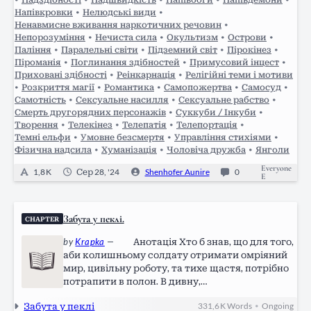
Напівкровки
•
Нелюдські види
•
Ненавмисне вживання наркотичних речовин
•
Непорозуміння
•
Нечиста сила
•
Окультизм
•
Острови
•
Паління
•
Паралельні світи
•
Підземний світ
•
Пірокінез
•
Піроманія
•
Поглинання здібностей
•
Примусовий інцест
•
Приховані здібності
•
Реінкарнація
•
Релігійні теми і мотиви
•
Розкриття магії
•
Романтика
•
Самопожертва
•
Самосуд
•
Самотність
•
Сексуальне насилля
•
Сексуальне рабство
•
Смерть другорядних персонажів
•
Суккуби / Інкуби
•
Творення
•
Телекінез
•
Телепатія
•
Телепортація
•
Темні ельфи
•
Умовне безсмертя
•
Управління стихіями
•
Фізична надсила
•
Хуманізація
•
Чоловіча дружба
•
Янголи
Everyone
1,8 K
Сер 28, '24
Shenhofer Aunire
0
E
Забута у пеклі.
CHAPTER
by
Krapka
—
Анотація Хто б знав, що для того,
аби колишньому солдату отримати омріяний
мир, цивільну роботу, та тихе щастя, потрібно
потрапити в полон. В дивну,
високотехнологічну, закриту, навіть не так -
Забута у пеклі
331,6 K
Words
Ongoing
•
секретну країну, з власною глибокою історією