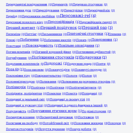
Передсмертні повідомлення
(0)
Перемир'я
(0)
Перерва в стосунках
(0)
Переселення душ
(0)
Переслідування
(0)
Перестрілки
(0)
Перехідний вік
(0)
Персонажі-геї
(4)
Переїзд
(0)
Персонажки-лесбійки
(0)
Персоніфікація
(1)
Персонажі похилого віку
(0)
Персоніфікація смерті
(0)
Перший раз
(3)
Перший поцілунок
(2)
Перший контакт
(1)
Платонічні стосунки
(1)
Песимізм
(0)
Петтінг
(0)
Письменники
(0)
Племена
(0)
Побачення
(1)
Повернення
(1)
Пляжі
(0)
Побачення наосліп
(0)
Повага
(0)
Повсякденність
(1)
Повільне оповідання
(1)
Повстанці
(0)
Погана компанія
(0)
Поганий хороший фінал
(0)
Поглинання здібностей
(0)
Погіршення стосунків
(2)
Подарунки
(2)
Пограбування
(0)
Подорожі
(1)
Подолання комплексів
(0)
Подружня зрада
(0)
Поети
(0)
Поза 69
(1)
Поза законом
(0)
Покинуті діти
(0)
Покинуті споруди
(0)
Поклоніння тілу
(0)
Покровительство
(0)
Пологи
(0)
Полон
(0)
Полонені пригодою
(0)
Полювання
(0)
Полювання на розумних створінь
(0)
Поліаморія
(1)
Політика
(0)
Політики
(0)
Політичні інтриги
(0)
Поліціянти, поліціянтки
(0)
Помилки
(0)
Помста
(0)
Попаданці
(0)
Попаданці: в реальний світ
(0)
Попаданці: в своєму тілі
(0)
Попаданці: в чужому тілі
(0)
Попаданці: із одного фандома в інший
(0)
Порушення етичних норм
(1)
Популярність
(0)
По різні сторони
(0)
Посмертне кохання
(0)
Посмертний персонаж
(0)
Постканон
(0)
Посягання на свободу
(0)
Потойбічний світ
(0)
Поховання живцем
(0)
Похорон
(0)
Початок стосунків
(0)
Почуття провини
(0)
Пошук роботи
(0)