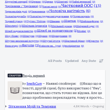
Хірургічні операції
(0)
Церкви
(0)
Цирки
(0)
Цілителі
(0)
Чайні церемонії
(0)
Частковий ООС
(13)
Чарівники / Чарівниці
(1)
Часові петлі
(0)
Чоловіча вагітність
(6)
Червона лінія долі
(0)
Чиновники
(0)
Чоловіча дружба
(0)
Чоловіче грудне вигодовування
(0)
Чорна мораль
(0)
Шантаж
(1)
Чорний гумор
(0)
Чутки / Плітки
(0)
Шамани
(0)
Шейпшифтери
(0)
Школярі
(1)
Шкільна ієрархія
(1)
Шкільний роман
(0)
Шкіряний одяг
(0)
Шлюб за розрахунком
(2)
Шлюб за домовленістю
(0)
Шопінг
(0)
Шоу-бізнес
(0)
Шпигуни
(0)
Шрами
(0)
Шрамування
(0)
Штучно викликані почуття
(0)
Штучні істоти
(0)
Щасливий фінал
(0)
Юристи
(0)
Янголи
(3)
Явна згода
(0)
Я ніколи не... (гра)
(0)
поліціянтки
(0)
All Posts
Updated
Any Date
Розділ перший
CHAPTER
by
SmellsCum
—
Наявні спойлери: (((Якщо що в
тексті, другій сцені, було використано і “they”,
позначаючи, що стать точно не відома. Але це
дещо проблемно перекладати, тому я просто
взяла “він”, оскільки вони все таки
Зіткнення Мрій та Темряви
4,8 K
Words
Ongoing
•
припускають саме більш чоловічу стать. В