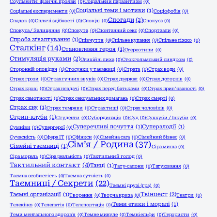
Соулмейти: фізичні прояви
(0)
Соціальний паразитизм
(0)
Соціальні теми і мотиви
(1)
Соціальні експерименти
(0)
Соціофобія
(0)
Спогади
(2)
Спадок
(0)
Сплячі здібності
(0)
Сповіді
(0)
Спокуса
(0)
Спокуса / Залицяння
(0)
Спокута
(0)
Спонтанний секс
(0)
Спортзали
(0)
Спроба зґвалтування
(1)
Співчуття
(0)
Спільне купання
(0)
Спільне ліжко
(0)
Сталкінг
(14)
Становлення героя
(1)
Стереотипи
(0)
Стимуляція руками
(2)
Стихійні лиха
(0)
Стокгольмський синдром
(0)
Сторонній оповідач
(0)
Стосунки у таємниці
(0)
Страта
(0)
Страх води
(0)
Страх грози
(0)
Страх гучних звуків
(0)
Страх дзеркал
(0)
Страх доторків
(0)
Страх крові
(0)
Страх невдачі
(0)
Страх перед батьками
(0)
Страх прив’язаності
(0)
Страх самотності
(0)
Страх сексуальних домагань
(0)
Страх смерті
(0)
Страх сну
(1)
Страх темряви
(0)
Страх тиші
(0)
Страх чоловіків
(0)
Стрип-клуби
(1)
Студенти
(0)
Субординація
(0)
Суд
(0)
Суккуби / Інкуби
(0)
Суперечливі почуття
(1)
Суперзлодії
(1)
Сумніви
(0)
Супергерої
(0)
Сучасність
(0)
Сфера ІТ
(0)
Сфінкси
(0)
Сімейна сага
(0)
Сімейний бізнес
(0)
Сім’я / Родина
(37)
Сімейні таємниці
(1)
Сіра миша
(0)
Сіра мораль
(0)
Сіра реальність
(0)
Тактильний голод
(0)
Тактильний контакт
(4)
Танці
(1)
Тату-салони
(0)
Татуювання
(0)
Таємна особистість
(0)
Таємна сутність
(0)
Таємниці / Секрети
(22)
Таємні друзі (гра)
(0)
Твінцест
(2)
Таємні організації
(1)
Творення
(0)
Творча криза
(0)
Театри
(0)
Теми етики і моралі
(1)
Телекінез
(0)
Телепатія
(0)
Телепортація
(0)
Теми ментального здоров'я
(0)
Темне минуле
(0)
Темні ельфи
(0)
Терористи
(0)