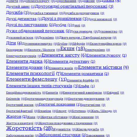
Драма
(4)
Допити
(0)
Допомога ворогу
(0)
Дорослішання
(0)
Дракони
(0)
Другорядні оригінальні персонажі
(3)
Другий шанс
(1)
Дружба
(3)
Дружба в таємниці
(0)
Дружба за розрахунком
(0)
Друзі з привілеями
(3)
Друзі дитинства
(1)
Друзі мимоволі
(0)
Друзі по листуванню
(2)
Друїди
(1)
Дуелі
(0)
Дуже обдарований персонаж
(2)
Духи природи
(0)
Духовенство
(0)
Духовний зв'язок
(0)
Духокінез
(0)
Дівич-вечори / Парубоцькі вечори
(0)
Діти
(4)
Дітоненависництво
(0)
Егоїзм
(0)
Ейфорія
(0)
Екзистенційна криза
(0)
Екшн
(18)
Екзорцизм
(0)
Екологи / Біологи
(0)
Електрокінез
(0)
Елементи ангсту
(6)
Елементи гумору
(2)
Електростимуляція
(0)
Елементи дарка
(6)
Елементи детективу
(2)
Елементи містики
(9)
Елементи драми
(4)
Елементи жахів
(0)
Елементи психології
(7)
Елементи романтики
(2)
Елементи фемслешу
(11)
Елементи флаффа
(0)
Елементи інших типів стосунків
(3)
Ельфи
(1)
Емоційна одержимість
(0)
Емпатія
(0)
Енергетичний вампіризм
(0)
Епідемії
(0)
Епілепсія
(0)
Еротична надстимуляція
(0)
Еротичне дресирування
(0)
Еротичні покарання
(1)
Еротичний масаж
(0)
Еротичні сни
(0)
Еротичні фантазії
(0)
Ескапізм
(0)
Ескорт
(0)
Естетика
(0)
Жаль / Шкода
(0)
Жаргон
(2)
Жахи
(0)
Жертви обставин
(0)
Живі машини
(0)
Життя в квартирі
(0)
Жорстоке поводження з тваринами
(0)
Жорстокість
(28)
Журналісти
(0)
Жіноча дружба
(0)
Заборонені стосунки
(2)
Заборона на магію
(0)
Завоювання
(0)