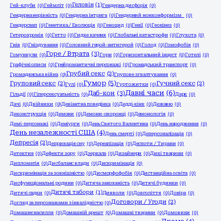
Геловін
(1)
Гей-клуби
(0)
Геймліт
(0)
Гендерна дисфорія
(0)
Гендерна нерівність
(0)
Гендерна інтрига
(0)
Гендерний нонконформізм
(0)
Гендерсвап
(0)
Генетика / Еволюція
(0)
Геноцид
(0)
Генії
(0)
Геокінез
(0)
Гетерохромія
(0)
Гетто
(0)
Гидке каченя
(0)
Глобальні катастрофи
(0)
Глухота
(0)
Гнів
(0)
Гніздування
(0)
Головний герой-антигерой
(0)
Голод
(0)
Гомофобія
(0)
Горе / Втрата
(3)
Гомункули
(0)
Гори
(0)
Горизонтальний інцест
(0)
Готелі
(0)
Графічні описи
(0)
Грейромантичні персонажі
(0)
Громадський транспорт
(0)
Грубий секс
(2)
Громадянська війна
(0)
Групове згвалтування
(0)
Гумор
(5)
Груповий секс
(2)
Гучний секс
(2)
Гулі
(0)
Гуртожитки
(0)
Давні часи
(6)
Даб-кон
(3)
Гільдії
(0)
Гіперсексуальність
(0)
Дарк
(0)
Дачі
(0)
Двійники
(0)
Девіантна поведінка
(0)
Дедді-кінк
(0)
Дежавю
(0)
Деконструкція
(0)
Демони
(0)
Демони-охоронці
(0)
Демонологія
(0)
Демі-персонажі
(0)
Деміурги
(0)
День Святого Валентина
(0)
День народження
(0)
День незалежності США
(4)
День смерті
(0)
Деперсоналізація
(0)
Депресія
(2)
Депривація сну
(0)
Дереалізація
(0)
Деспоти / Тирани
(0)
Детектив
(0)
Дефекти зору
(0)
Дзеркала
(0)
Дизайнери
(0)
Дикі тварини
(0)
Дипломатія
(0)
Дисбаланс влади
(0)
Дискримінація
(0)
Дискримінація за зовнішністю
(0)
Дисморфофобія
(0)
Дистанційна освіта
(0)
Дисфункціональні родини
(0)
Дитяча закоханість
(0)
Дитячі будинки
(0)
Дитячі табори
(1)
Дитячі садки
(0)
Дияволи
(0)
Довголіття
(0)
Довіра
(0)
Договори / Угоди
(2)
Догляд за персонажами з інвалідністю
(0)
Домашнє насилля
(0)
Домашній арешт
(0)
Домашні тварини
(0)
Домовики
(0)