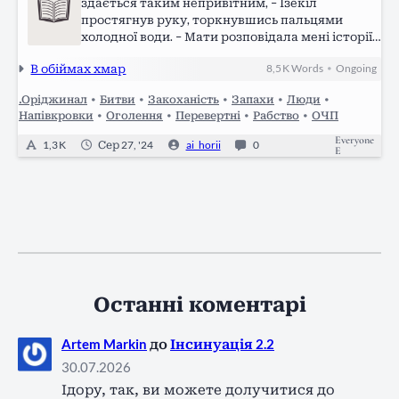
здається таким непривітним, – Ізекіл
простягнув руку, торкнувшись пальцями
холодної води. – Мати розповідала мені історії
про створінь. Про дивовижних істот здібних
В обіймах хмар
8,5 K
Words
Ongoing
•
дихати під водою, вони мали хвости та зябра,
дрейфували день і ніч, і не відчували…
.Оріджинал
•
Битви
•
Закоханість
•
Запахи
•
Люди
•
Напівкровки
•
Оголення
•
Перевертні
•
Рабство
•
ОЧП
Everyone
1,3 K
Сер 27, '24
ai_horii
0
E
Останні коментарі
Artem Markin
до
Інсинуація 2.2
30.07.2026
Ідору, так, ви можете долучитися до