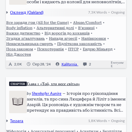
особи і кидають до колонії для неповнолітніх,
він розуміє, що просто виграє час, перш ніж
Окленд (Oakland)
7,3 K
Words
Ongoing
•
люди батька наздоженуть його. Мати Ніла
померла, хлопцю нікуди тікати, не
Все заради гри (All for the Game)
•
Abuse/Comfort
•
залишилося…
Body inflation
•
Альтернативні долі
•
В'язниці
•
Важке дитинство
•
Від ворогів до коханців
•
Згадки зґвалтувань
•
Напади агресії
•
Напівкровки
•
Ненасильницька смерть
•
Підліткова закоханість
•
Поза законом
•
Психотерапія
•
ПТСР
•
Ендрю Міньярд
•
Ніл Джостен
Everyone
2,0 K
Сер 28, '24
Kalifornia_
2
E
Глава 1 «Той, хто несе світло»
CHAPTER
by
Shenhofer Aunire
—
Історія про гріхопадіння
ангелів, та про сина Люцифера й Ліліт з іменем
Азарій. Ця розповідь є художнім твором та не
претендує на правдивість або істинність. Всі
персонажі, події та місця є вигаданими та не
Tessera
1,8 K
Words
Ongoing
•
пов'язані з реальністю. Ця історія базується на
багатьох міфологіях,…
Міфологія
•
Асексуальні персонажі
•
Аскетизм
•
Безпліддя