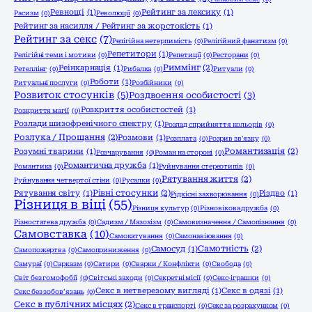
Ревнощі
(1)
Рейтинг за лексику
(1)
Расизм
(0)
Революції
(0)
Рейтинг за насилля / Рейтинг за жорстокість
(1)
Рейтинг за секс
(7)
Релігійна нетерпимість
(0)
Релігійний фанатизм
(0)
Репетитори
(1)
Релігійні теми і мотиви
(0)
Репетиції
(0)
Ресторани
(0)
Риммінг
(2)
Реінкарнація
(1)
Ретеллінг
(0)
Рибалка
(0)
Ритуали
(0)
Роботи
(1)
Ритуальні послуги
(0)
Розбійники
(0)
Розвиток стосунків
(5)
Роздвоєння особистості
(3)
Розкриття особистостей
(1)
Розкриття магії
(0)
Розлади шизофренічного спектру
(1)
Розлад сприйняття кольорів
(0)
Розлука / Прощання
(2)
Розмови
(1)
Розплата
(0)
Розрив зв'язку
(0)
Романтизація
(2)
Розумні тварини
(1)
Розчарування
(0)
Роман на стороні
(0)
Романтична дружба
(1)
Романтика
(0)
Руйнування стереотипів
(0)
Рятування життя
(2)
Руйнування четвертої стіни
(0)
Русалки
(0)
Рівні стосунки
(2)
Рятування світу
(1)
Різдво
(1)
Рідкісні захворювання
(0)
Різниця в віці
(55)
Різниця культур
(0)
Різновікова дружба
(0)
Різностатева дружба
(0)
Садизм / Мазохізм
(0)
Самовизначення / Самопізнання
(0)
Самовставка
(10)
Самокатування
(0)
Самонавіювання
(0)
Самотність
(2)
Самосуд
(1)
Самопожертва
(0)
Самоприниження
(0)
Самураї
(0)
Сарказм
(0)
Сатири
(0)
Сварки / Конфлікти
(0)
Свобода
(0)
Світ без гомофобії
(0)
Світські заходи
(0)
Секретні місії
(0)
Секс-іграшки
(0)
Секс в нетверезому вигляді
(1)
Секс в одязі
(1)
Секс без зобов’язань
(0)
Секс в публічних місцях
(2)
Секс в транспорті
(0)
Секс за розрахунком
(0)