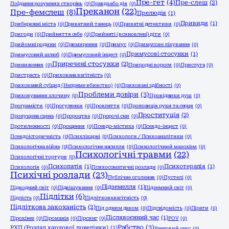
Пре-гет
(4)
Пре-слеш
(2)
Поїдання розумних створінь
(0)
Правда або дія
(0)
Преканон
(22)
Пре-фемслеш
(8)
Прелюдія
(1)
Привиди
(1)
Прибережні міста
(0)
Приватний танець
(0)
Приватні детективи
(0)
Пригоди
(0)
Прийняття себе
(0)
Прийняті (всиновлені) діти
(0)
Прийомні родини
(0)
Примирення
(0)
Примус
(0)
Примусове лікування
(0)
Примусові стосунки
(1)
Примусовий шлюб
(0)
Примусовий інцест
(0)
Приречені стосунки
(2)
Приниження
(0)
Природні вороги
(0)
Прислуга
(0)
Пристрасть
(0)
Прихована вагітність
(0)
Прихований суїцид (Непряме вбивство)
(0)
Приховані здібності
(0)
Проблеми довіри
(3)
Приховування злочину
(0)
Провідники душ
(0)
Програмісти
(0)
Прогулянки
(0)
Прокляття
(0)
Пропозиція руки та серця
(0)
Проституція
(2)
Пропущена сцена
(0)
Пророцтва
(0)
Пророчі сни
(0)
Протилежності
(0)
Прощення
(0)
Псевдо-містика
(0)
Псевдо-інцест
(0)
Псевдоісторичність
(0)
Психлікарні
(0)
Психологи / Психоаналітики
(0)
Психологічна війна
(0)
Психологічне насилля
(0)
Психологічний мазохізм
(0)
Психологічні травми
(22)
Психологічні тортури
(0)
Психопатія
(1)
Психотерапія
(1)
Психологія
(0)
Психосоматичні розлади
(0)
Психічні розлади
(23)
Публічне оголення
(0)
Пустелі
(0)
Підземелля
(1)
Підводний світ
(0)
Підвішування
(0)
Підземний світ
(0)
Підлітки
(6)
Підлість
(0)
Підліткова вагітність
(0)
Підліткова закоханість
(2)
Під одним дахом
(0)
Підсвідомість
(0)
Пірати
(0)
Післявоєнний час
(1)
Пірокінез
(0)
Піроманія
(0)
Пірсинг
(0)
РОV
(0)
Рабство
(3)
РХП (Розлад харчової поведінки)
(1)
Ранковий секс
(0)