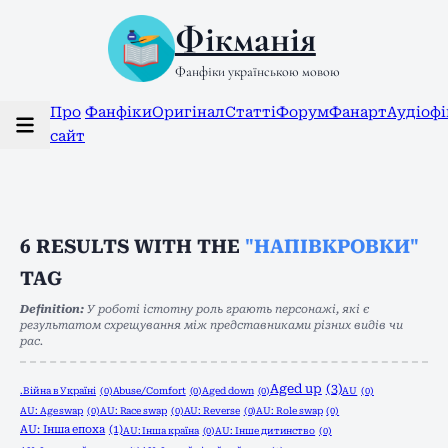
Фікманія
Фанфіки українською мовою
Про
Фанфіки
Оригінал
Статті
Форум
Фанарт
Аудіоф
сайт
6
RESULTS WITH THE
"НАПІВКРОВКИ"
TAG
Definition:
У роботі істотну роль грають персонажі, які є
результатом схрещування між представниками різних видів чи
рас.
Aged up
(3)
.Війна в Україні
(0)
Abuse/Comfort
(0)
Aged down
(0)
AU
(0)
AU: Age swap
(0)
AU: Race swap
(0)
AU: Reverse
(0)
AU: Role swap
(0)
AU: Інша епоха
(1)
AU: Інша країна
(0)
AU: Інше дитинство
(0)