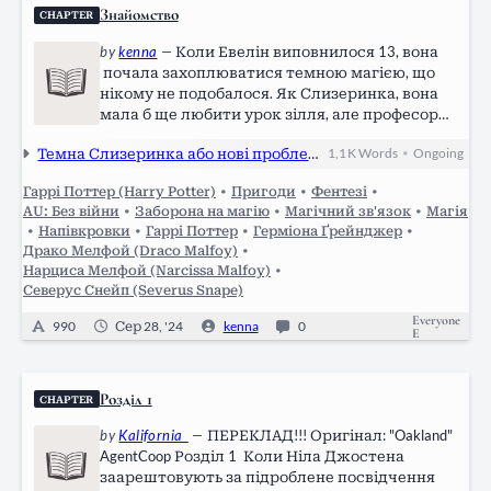
Знайомство
CHAPTER
by
kenna
—
Коли Евелін виповнилося 13, вона
почала захоплюватися темною магією, що
нікому не подобалося. Як Слизеринка, вона
мала б ще любити урок зілля, але професор
Слизоріг ставився до неї з відразою,
Темна Слизеринка або нові проблеми Снейпа
1,1 K
Words
Ongoing
•
впринципі, як і всі інші. Навіть Драко Мелфой,
усім своїм виглядом намагався показати, що…
Гаррі Поттер (Harry Potter)
•
Пригоди
•
Фентезі
•
AU: Без війни
•
Заборона на магію
•
Магічний зв'язок
•
Магія
•
Напівкровки
•
Гаррі Поттер
•
Герміона Ґрейнджер
•
Драко Мелфой (Draco Malfoy)
•
Нарциса Мелфой (Narcissa Malfoy)
•
Северус Снейп (Severus Snape)
Everyone
990
Сер 28, '24
kenna
0
E
Розділ 1
CHAPTER
by
Kalifornia_
—
ПЕРЕКЛАД!!! Оригінал: "Oakland"
AgentCoop Розділ 1 Коли Ніла Джостена
заарештовують за підроблене посвідчення