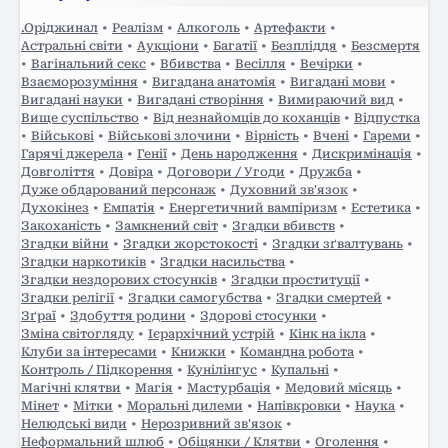
та, здавалося б, подекуди…
.Оріджинал
•
Реалізм
•
Алкоголь
•
Артефакти
•
Астральні світи
•
Аукціони
•
Багатії
•
Безпліддя
•
Безсмертя
•
Вагінальний секс
•
Вбивства
•
Весілля
•
Вечірки
•
Взаєморозуміння
•
Вигадана анатомія
•
Вигадані мови
•
Вигадані науки
•
Вигадані створіння
•
Вимираючий вид
•
Вище суспільство
•
Від незнайомців до коханців
•
Відпустка
•
Військові
•
Військові злочини
•
Вірність
•
Вчені
•
Гареми
•
Гарячі джерела
•
Генії
•
День народження
•
Дискримінація
•
Довголіття
•
Довіра
•
Договори / Угоди
•
Дружба
•
Дуже обдарований персонаж
•
Духовний зв'язок
•
Духокінез
•
Емпатія
•
Енергетичний вампіризм
•
Естетика
•
Закоханість
•
Замкнений світ
•
Згадки вбивств
•
Згадки війни
•
Згадки жорстокості
•
Згадки зґвалтувань
•
Згадки наркотиків
•
Згадки насильства
•
Згадки нездорових стосунків
•
Згадки проституції
•
Згадки релігії
•
Згадки самогубства
•
Згадки смертей
•
Зґраї
•
Здобуття родини
•
Здорові стосунки
•
Зміна світогляду
•
Ієрархічний устрій
•
Кінк на ікла
•
Клуби за інтересами
•
Книжки
•
Командна робота
•
Контроль / Підкорення
•
Кунілінгус
•
Купальні
•
Магічні клятви
•
Магія
•
Мастурбація
•
Медовий місяць
•
Мінет
•
Мітки
•
Моральні дилеми
•
Напівкровки
•
Наука
•
Нелюдські види
•
Нерозривний зв'язок
•
Неформальний шлюб
•
Обіцянки / Клятви
•
Оголення
•