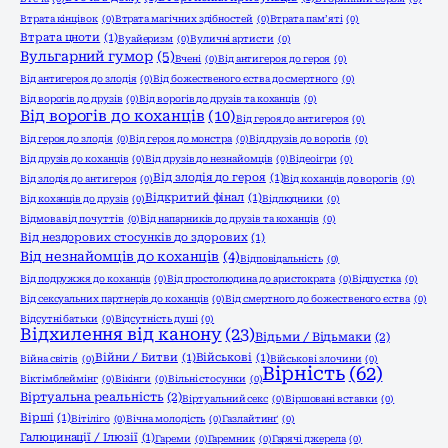
Втрата кінцівок
(0)
Втрата магічних здібностей
(0)
Втрата пам’яті
(0)
Втрата цноти
(1)
Вуайеризм
(0)
Вуличні артисти
(0)
Вульгарний гумор
(5)
Вчені
(0)
Від антигероя до героя
(0)
Від антигероя до злодія
(0)
Від божественого єства до смертного
(0)
Від ворогів до друзів
(0)
Від ворогів до друзів та коханців
(0)
Від ворогів до коханців
(10)
Від героя до антигероя
(0)
Від героя до злодія
(0)
Від героя до монстра
(0)
Від друзів до ворогів
(0)
Від друзів до коханців
(0)
Від друзів до незнайомців
(0)
Відеоігри
(0)
Від злодія до героя
(1)
Від злодія до антигероя
(0)
Від коханців до ворогів
(0)
Відкритий фінал
(1)
Від коханців до друзів
(0)
Відлюдники
(0)
Відмова від почуттів
(0)
Від напарників до друзів та коханців
(0)
Від нездорових стосунків до здорових
(1)
Від незнайомців до коханців
(4)
Відповідальність
(0)
Від подружжя до коханців
(0)
Від простолюдина до аристократа
(0)
Відпустка
(0)
Від сексуальних партнерів до коханців
(0)
Від смертного до божественого єства
(0)
Відсутні батьки
(0)
Відсутність душі
(0)
Відхилення від канону
(23)
Відьми / Відьмаки
(2)
Війни / Битви
(1)
Військові
(1)
Війна світів
(0)
Військові злочини
(0)
Вірність
(62)
Віктімблеймінг
(0)
Вікінги
(0)
Вільні стосунки
(0)
Віртуальна реальність
(2)
Віртуальний секс
(0)
Віршовані вставки
(0)
Вірші
(1)
Вітіліго
(0)
Вічна молодість
(0)
Газлайтинґ
(0)
Галюцинації / Ілюзії
(1)
Гареми
(0)
Гаремник
(0)
Гарячі джерела
(0)