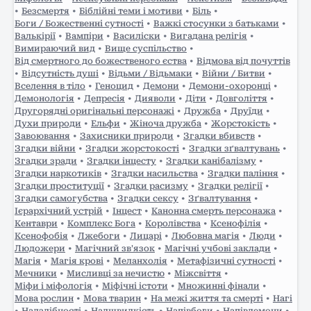
•
Безсмертя
•
Біблійні теми і мотиви
•
Біль
•
Боги / Божественні сутності
•
Важкі стосунки з батьками
•
Валькірії
•
Вампіри
•
Василіски
•
Вигадана релігія
•
Вимираючий вид
•
Вище суспільство
•
Від смертного до божественого єства
•
Відмова від почуттів
•
Відсутність душі
•
Відьми / Відьмаки
•
Війни / Битви
•
Вселення в тіло
•
Геноцид
•
Демони
•
Демони-охоронці
•
Демонологія
•
Депресія
•
Дияволи
•
Діти
•
Довголіття
•
Другорядні оригінальні персонажі
•
Дружба
•
Друїди
•
Духи природи
•
Ельфи
•
Жіноча дружба
•
Жорстокість
•
Завоювання
•
Захисники природи
•
Згадки вбивств
•
Згадки війни
•
Згадки жорстокості
•
Згадки зґвалтувань
•
Згадки зради
•
Згадки інцесту
•
Згадки канібалізму
•
Згадки наркотиків
•
Згадки насильства
•
Згадки паління
•
Згадки проституції
•
Згадки расизму
•
Згадки релігії
•
Згадки самогубства
•
Згадки сексу
•
Зґвалтування
•
Ієрархічний устрій
•
Інцест
•
Канонна смерть персонажа
•
Кентаври
•
Комплекс Бога
•
Королівства
•
Ксенофілія
•
Ксенофобія
•
Лжебоги
•
Лицарі
•
Любовна магія
•
Люди
•
Людожери
•
Магічний зв'язок
•
Магічні учбові заклади
•
Магія
•
Магія крові
•
Меланхолія
•
Метафізичні сутності
•
Мечники
•
Мисливці за нечистю
•
Міжсвіття
•
Міфи і міфологія
•
Міфічні істоти
•
Множинні фінали
•
Мова рослин
•
Мова тварин
•
На межі життя та смерті
•
Нагі
•
Надздібності
•
Надшвидкість
•
Напівбоги
•
Напівдемони
•