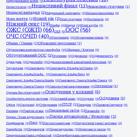
Неформальний шлюб
(0)
Нещасливий фінал
(11)
Нещасливі стосунки
(1)
Нечиста сила
(0)
Нещасні випадки
(2)
Неідеальний омегаверс
(0)
Низька самооцінка
(0)
Новий рік
(3)
Нове життя
(1)
Нові стосунки
(0)
Ностальгія
(0)
Ніжний секс
(19)
Німфи
(0)
Ніндзя
(0)
Нічні клуби
(0)
ОЖС (ОЖП)
(66)
ООС
(56)
ОКР
(0)
ОЧС (ОЧП)
(40)
Об'єктивація
(0)
Обговорення кінків
(0)
Обман / Омана
(1)
Образливі персонажі
(1)
Обумовлена контекстом гомофобія
(0)
Обіцянки / Клятви
(0)
Обґрунтований ООС
(2)
Оголення
(0)
Одержимі
(0)
Одержимість
(0)
Один день
(0)
Однолюби
(0)
Однохвилинний канонічний персонаж
(0)
Окультизм
(0)
Омегаверс
(0)
Омегаверс: f!Альфа/m!Омега
(0)
Омегаверс: Альфа/Альфа
(0)
Омегаверс: Альфа/Бета
(0)
Омегаверс: Альфа/Омега/Альфа
(0)
Омегаверс: Омега/Альфа/Омега
(0)
Оптимізм
(1)
Омегаверс: Омега/Омега
(0)
Онкологічні захворювання
(0)
Освідчення у коханні
(6)
Оргазм без стимуляції
(0)
Осідлання
(2)
Особистість проти системи
(0)
Останній шанс
(0)
Острови
(0)
ПТСР
(1)
Офіси
(0)
Охоронці
(0)
Очікування
(0)
Паладіни
(0)
Палацові інтриги
(0)
Паралельні світи
(1)
Паління
(0)
Панічні атаки
(0)
Паранойя
(0)
Парки атракціонів / Ярмарки
(3)
Парки / Зони відпочинку
(0)
Парі
(1)
Парфюмери
(0)
Патологоанатоми
(0)
Патріотичні теми і мотиви
(0)
Пацифісти
(0)
Перевертні
(0)
Перегляд порно
(0)
Перегони із часом
(0)
Передача магічних здібностей
(0)
Передбачувана смерть персонажа
(0)