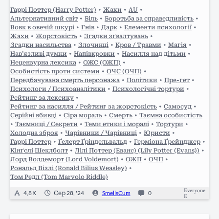
инших випадках зі “they” я…
Гаррі Поттер (Harry Potter)
•
Жахи
•
AU
•
Альтернативний світ
•
Біль
•
Боротьба за справедливість
•
Вовк в овечій шкурі
•
Гнів
•
Дарк
•
Елементи психології
•
Жахи
•
Жорстокість
•
Згадки зґвалтувань
•
Згадки насильства
•
Злочинці
•
Кров / Травми
•
Магія
•
Нав’язливі думки
•
Напівкровки
•
Насилля над дітьми
•
Нецензурна лексика
•
ОЖС (ОЖП)
•
Особистість проти системи
•
ОЧС (ОЧП)
•
Передбачувана смерть персонажа
•
Політики
•
Пре-гет
•
Психологи / Психоаналітики
•
Психологічні тортури
•
Рейтинг за лексику
•
Рейтинг за насилля / Рейтинг за жорстокість
•
Самосуд
•
Серійні вбивці
•
Сіра мораль
•
Смерть
•
Таємна особистість
•
Таємниці / Секрети
•
Теми етики і моралі
•
Тортури
•
Холодна зброя
•
Чарівники / Чарівниці
•
Юристи
•
Гаррі Поттер
•
Ґелерт Ґріндельвальд
•
Герміона Ґрейнджер
•
Кінґслі Шеклболт
•
Лілі Поттер (Еванс) (Lily Potter (Evans))
•
Лорд Волдеморт (Lord Voldemort)
•
ОЖП
•
ОЧП
•
Рональд Візлі (Ronald Bilius Weasley)
•
Том Редл (Tom Marvolo Riddle)
Everyone
4,8 K
Сер 28, '24
SmellsCum
0
E