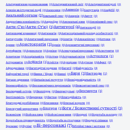
Альтернативне розмноження
(0)
Альтернативний світ
(0)
Альтернативні долі
(0)
Амнезія
(1)
Алюзія на історичні події
(0)
Амазонки
(0)
Ампутація
(0)
Амфібії
(0)
Анальний оргазм
(2)
Анальний секс
(0)
Анархія
(0)
Ангст
(0)
Андрогінна зовнішність
(0)
Андроїди
(0)
Аномальні зони
(0)
Анонімний секс
(0)
Анти-С'ю (Анти-Ст'ю)
(3)
Антигерої
(4)
Антизлодії
(0)
Антикварні крамниці
(0)
Антимагія
(0)
Антисоціальний розлад особистості
(0)
Антиутопія
(0)
Апатичний персонаж
(0)
Апатія
(0)
Апокаліпсис
(0)
Аптеки
(0)
Аристократія
(3)
Арени
(0)
Армія
(0)
Аромантичні персонажі
(0)
Артефакти
(0)
Археологи
(0)
Архіви
(0)
Асексуальні персонажі
(0)
Асистенти
(0)
Астрологи
(1)
Аскетизм
(0)
Асоціальність
(0)
Астма
(0)
Астральні світи
(0)
Асфіксія
(1)
Астронавти
(0)
Атеїсти
(0)
Аукціони
(0)
Аутизм
(0)
Афект
(0)
Афродизіаки
(0)
Багатодітні родини
(0)
Багатії
(0)
Байдужість
(0)
Бари
(3)
Бастарди
(1)
Байронічні герої
(0)
Банки / Біржі
(0)
Банші
(0)
Батьки-одинаки
(0)
Батьківські почуття
(0)
Безвідповідальність
(0)
Беземоційність
(0)
Без канонічних персонажів
(0)
Безконтактний секс
(0)
Безсмертя
(1)
Безлюдний острів
(0)
Безпліддя
(0)
Безпритульні
(0)
Безтілесність
(0)
Берсерки
(0)
Битви
(0)
Благодійність
(0)
Благородні розбійники
(0)
Близнюки
(0)
Близькі вороги
(0)
Боги / Божественні сутності
(3)
Блогери
(1)
Блискучий мерзотник
(0)
Божевілля
(0)
Бойова пара
(0)
Бойові змагання
(0)
Борделі
(0)
Боротьба за владу
(0)
Боротьба за справедливість
(0)
Боротьба за стосунки
(0)
Бродячі співаки
(0)
Бі-персонажі
(7)
Броманс
(0)
Булінг
(0)
Біблійні теми і мотиви
(0)