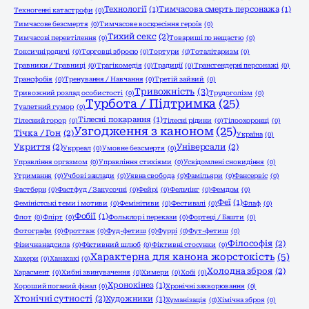
Технології
(1)
Тимчасова смерть персонажа
(1)
Техногенні катастрофи
(0)
Тимчасове безсмертя
(0)
Тимчасове воскресіння героїв
(0)
Тихий секс
(2)
Тимчасові перевтілення
(0)
Товариші по нещастю
(0)
Токсичні родичі
(0)
Торговці зброєю
(0)
Тортури
(0)
Тоталітаризм
(0)
Травники / Травниці
(0)
Трагікомедія
(0)
Традиції
(0)
Трансгендерні персонажі
(0)
Трансфобія
(0)
Тренування / Навчання
(0)
Третій зайвий
(0)
Тривожність
(3)
Тривожний розлад особистості
(0)
Трудоголізм
(0)
Турбота / Підтримка
(25)
Туалетний гумор
(0)
Тілесні покарання
(1)
Тілесний горор
(0)
Тілесні рідини
(0)
Тілоохоронці
(0)
Узгодження з каноном
(25)
Тічка / Гон
(2)
Україна
(0)
Укриття
(2)
Універсали
(2)
Укрреал
(0)
Умовне безсмертя
(0)
Управління оргазмом
(0)
Управління стихіями
(0)
Усвідомлені сновидіння
(0)
Утримання
(0)
Учбові заклади
(0)
Уявна свобода
(0)
Фамільяри
(0)
Фансервіс
(0)
Фастберн
(0)
Фастфуд / Закусочні
(0)
Фейрі
(0)
Фельчінг
(0)
Фемдом
(0)
Феї
(1)
Феміністські теми і мотиви
(0)
Фемінітиви
(0)
Фестивалі
(0)
Флаф
(0)
Фобії
(1)
Флот
(0)
Флірт
(0)
Фольклор і перекази
(0)
Фортеці / Башти
(0)
Фотографи
(0)
Фроттаж
(0)
Фуд-фетиш
(0)
Фуррі
(0)
Фут-фетиш
(0)
Філософія
(2)
Фізична надсила
(0)
Фіктивний шлюб
(0)
Фіктивні стосунки
(0)
Характерна для канона жорстокість
(5)
Хакери
(0)
Ханахакі
(0)
Холодна зброя
(2)
Харасмент
(0)
Хибні звинувачення
(0)
Химери
(0)
Хобі
(0)
Хронокінез
(1)
Хороший поганий фінал
(0)
Хронічні захворювання
(0)
Хтонічні сутності
(2)
Художники
(1)
Хуманізація
(0)
Хімічна зброя
(0)