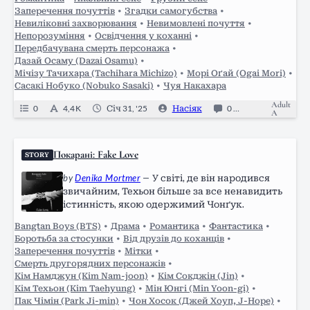
Заперечення почуттів
•
Згадки самогубства
•
Невиліковні захворювання
•
Невимовлені почуття
•
Непорозуміння
•
Освідчення у коханні
•
Передбачувана смерть персонажа
•
Дазай Осаму (Dazai Osamu)
•
Мічізу Тачихара (Tachihara Michizo)
•
Морі Оґай (Ogai Mori)
•
Сасакі Нобуко (Nobuko Sasaki)
•
Чуя Накахара
Adult
0
4,4 K
Січ 31, '25
Насіяк
0
Completed
A
Покарані: Fake Love
STORY
by
Denika Mortmer
—
У світі, де він народився
звичайним, Техьон більше за все ненавидить
істинність, якою одержимий Чонґук.
Bangtan Boys (BTS)
•
Драма
•
Романтика
•
Фантастика
•
Боротьба за стосунки
•
Від друзів до коханців
•
Заперечення почуттів
•
Мітки
•
Смерть другорядних персонажів
•
Кім Намджун (Kim Nam-joon)
•
Кім Сокджін (Jin)
•
Кім Техьон (Kim Taehyung)
•
Мін Юнгі (Min Yoon-gi)
•
Пак Чімін (Park Ji-min)
•
Чон Хосок (Джей Хоуп, J-Hope)
•