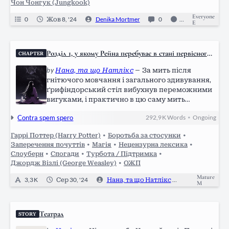
Чон Чонгук (Jungkook)
Everyone
0
Жов 8, '24
Denika Mortmer
0
Ongoing
E
Розділ 1, у якому Рейна перебуває в стані первісного
CHAPTER
жаху.
by
Нана, та що Натлікс
—
За мить після
гнітючого мовчання і загального здивування,
ґрифіндорський стіл вибухнув переможними
вигуками, і практично в цю саму мить
слизеринці осудливо завили зі свого боку.
Contra spem spero
292,9 K
Words
Ongoing
•
Перші на це зааплодували ще голосніше,
повністю перекрикуючи ненависний ворожий
Гаррі Поттер (Harry Potter)
•
Боротьба за стосунки
•
факультет. Лише…
Заперечення почуттів
•
Магія
•
Нецензурна лексика
•
Слоуберн
•
Спогади
•
Турбота / Підтримка
•
Джордж Візлі (George Weasley)
•
ОЖП
Mature
3,3 K
Сер 30, '24
Нана, та що Натлікс
0
M
Театрал
STORY