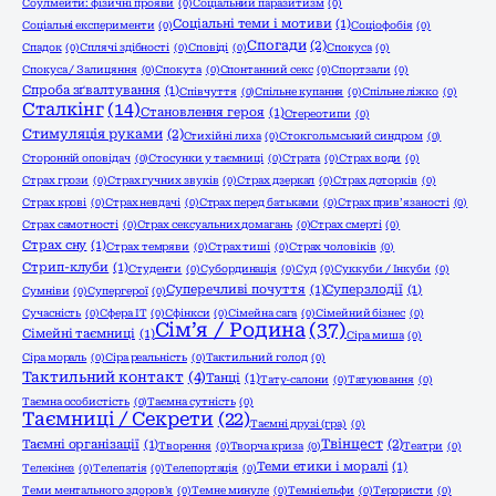
Соулмейти: фізичні прояви
(0)
Соціальний паразитизм
(0)
Соціальні теми і мотиви
(1)
Соціальні експерименти
(0)
Соціофобія
(0)
Спогади
(2)
Спадок
(0)
Сплячі здібності
(0)
Сповіді
(0)
Спокуса
(0)
Спокуса / Залицяння
(0)
Спокута
(0)
Спонтанний секс
(0)
Спортзали
(0)
Спроба зґвалтування
(1)
Співчуття
(0)
Спільне купання
(0)
Спільне ліжко
(0)
Сталкінг
(14)
Становлення героя
(1)
Стереотипи
(0)
Стимуляція руками
(2)
Стихійні лиха
(0)
Стокгольмський синдром
(0)
Сторонній оповідач
(0)
Стосунки у таємниці
(0)
Страта
(0)
Страх води
(0)
Страх грози
(0)
Страх гучних звуків
(0)
Страх дзеркал
(0)
Страх доторків
(0)
Страх крові
(0)
Страх невдачі
(0)
Страх перед батьками
(0)
Страх прив’язаності
(0)
Страх самотності
(0)
Страх сексуальних домагань
(0)
Страх смерті
(0)
Страх сну
(1)
Страх темряви
(0)
Страх тиші
(0)
Страх чоловіків
(0)
Стрип-клуби
(1)
Студенти
(0)
Субординація
(0)
Суд
(0)
Суккуби / Інкуби
(0)
Суперечливі почуття
(1)
Суперзлодії
(1)
Сумніви
(0)
Супергерої
(0)
Сучасність
(0)
Сфера ІТ
(0)
Сфінкси
(0)
Сімейна сага
(0)
Сімейний бізнес
(0)
Сім’я / Родина
(37)
Сімейні таємниці
(1)
Сіра миша
(0)
Сіра мораль
(0)
Сіра реальність
(0)
Тактильний голод
(0)
Тактильний контакт
(4)
Танці
(1)
Тату-салони
(0)
Татуювання
(0)
Таємна особистість
(0)
Таємна сутність
(0)
Таємниці / Секрети
(22)
Таємні друзі (гра)
(0)
Твінцест
(2)
Таємні організації
(1)
Творення
(0)
Творча криза
(0)
Театри
(0)
Теми етики і моралі
(1)
Телекінез
(0)
Телепатія
(0)
Телепортація
(0)
Теми ментального здоров'я
(0)
Темне минуле
(0)
Темні ельфи
(0)
Терористи
(0)