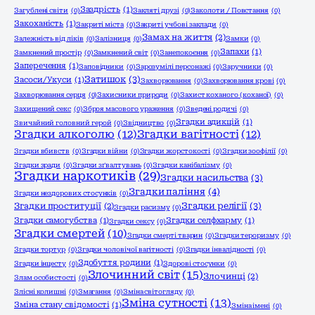
Заздрість
(1)
Загублені світи
(0)
Закляті друзі
(0)
Заколоти / Повстання
(0)
Закоханість
(1)
Закриті міста
(0)
Закриті учбові заклади
(0)
Замах на життя
(2)
Залежність від ліків
(0)
Залізниця
(0)
Замки
(0)
Запахи
(1)
Замкнений простір
(0)
Замкнений світ
(0)
Занепокоєння
(0)
Заперечення
(1)
Заповідники
(0)
Зарозумілі персонажі
(0)
Заручники
(0)
Затишок
(3)
Засоси/Укуси
(1)
Захворювання
(0)
Захворювання крові
(0)
Захворювання серця
(0)
Захисники природи
(0)
Захист коханого (коханої)
(0)
Захищений секс
(0)
Зброя масового ураження
(0)
Зведені родичі
(0)
Згадки адикцій
(1)
Звичайний головний герой
(0)
Звідництво
(0)
Згадки алкоголю
(12)
Згадки вагітності
(12)
Згадки вбивств
(0)
Згадки війни
(0)
Згадки жорстокості
(0)
Згадки зоофілії
(0)
Згадки зради
(0)
Згадки зґвалтувань
(0)
Згадки канібалізму
(0)
Згадки наркотиків
(29)
Згадки насильства
(3)
Згадки паління
(4)
Згадки нездорових стосунків
(0)
Згадки релігії
(3)
Згадки проституції
(2)
Згадки расизму
(0)
Згадки самогубства
(1)
Згадки селфхарму
(1)
Згадки сексу
(0)
Згадки смертей
(10)
Згадки смерті тварин
(0)
Згадки тероризму
(0)
Згадки тортур
(0)
Згадки чоловічої вагітності
(0)
Згадки інвалідності
(0)
Здобуття родини
(1)
Згадки інцесту
(0)
Здорові стосунки
(0)
Злочинний світ
(15)
Злочинці
(2)
Злам особистості
(0)
Злісні колишні
(0)
Змагання
(0)
Зміна світогляду
(0)
Зміна сутності
(13)
Зміна стану свідомості
(1)
Зміна імені
(0)