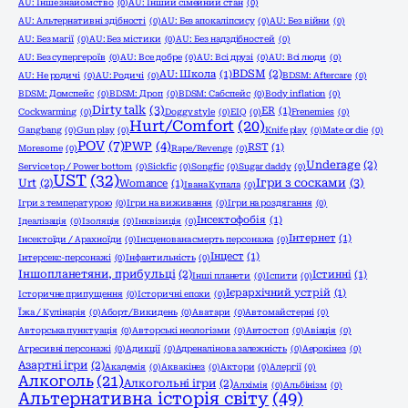
AU: Інше знайомство
(0)
AU: Інший сімейний стан
(0)
AU: Альтернативні здібності
(0)
AU: Без апокаліпсису
(0)
AU: Без війни
(0)
AU: Без магії
(0)
AU: Без містики
(0)
AU: Без надздібностей
(0)
AU: Без супергероїв
(0)
AU: Все добре
(0)
AU: Всі друзі
(0)
AU: Всі люди
(0)
BDSM
(2)
AU: Школа
(1)
AU: Не родичі
(0)
AU: Родичі
(0)
BDSM: Aftercare
(0)
BDSM: Домспейс
(0)
BDSM: Дроп
(0)
BDSM: Сабспейс
(0)
Body inflation
(0)
Dirty talk
(3)
ER
(1)
Cockwarming
(0)
Doggy style
(0)
EIQ
(0)
Frenemies
(0)
Hurt/Comfort
(20)
Gangbang
(0)
Gun play
(0)
Knife play
(0)
Mate or die
(0)
POV
(7)
PWP
(4)
RST
(1)
Moresome
(0)
Rape/Revenge
(0)
Underage
(2)
Service top / Power bottom
(0)
Sickfic
(0)
Songfic
(0)
Sugar daddy
(0)
UST
(32)
Ігри з сосками
(3)
Urt
(2)
Womance
(1)
Івана Купала
(0)
Ігри з температурою
(0)
Ігри на виживання
(0)
Ігри на роздягання
(0)
Інсектофобія
(1)
Ідеалізація
(0)
Ізоляція
(0)
Інквізиція
(0)
Інтернет
(1)
Інсектоїди / Арахноїди
(0)
Інсценована смерть персонажа
(0)
Інцест
(1)
Інтерсекс-персонажі
(0)
Інфантильність
(0)
Іншопланетяни, прибульці
(2)
Істинні
(1)
Інші планети
(0)
Іспити
(0)
Ієрархічний устрій
(1)
Історичне припущення
(0)
Історичні епохи
(0)
Їжа / Кулінарія
(0)
Аборт/Викидень
(0)
Аватари
(0)
Автомайстерні
(0)
Авторська пунктуація
(0)
Авторські неологізми
(0)
Автостоп
(0)
Авіація
(0)
Агресивні персонажі
(0)
Адикції
(0)
Адреналінова залежність
(0)
Аерокінез
(0)
Азартні ігри
(2)
Академія
(0)
Аквакінез
(0)
Актори
(0)
Алергії
(0)
Алкоголь
(21)
Алкогольні ігри
(2)
Алхімія
(0)
Альбінізм
(0)
Альтернативна історія світу
(49)