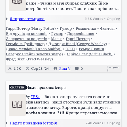
каже: «Темна магія обирає слабких. Їй не
потрібні ті, хто осилить її вплив на чарівника.
Їй потрібні ті, кого вона буде контролювати. Не
Яскрава темрява
5,3 K
Words
Ongoing
•
бійтесь темної магії навколо, бійтесь темряви
всередині…
Гаррі Поттер (Harry Potter)
•
Гумор
•
Романтика
•
Фентезі
•
Від друзів до коханців
•
Гумор
•
Дорослішання
•
Заперечення почуттів
•
Магія
•
Гаррі Поттер
•
Герміона Ґрейнджер
•
Джордж Візлі (George Weasley)
•
Драко Мелфой (Draco Malfoy)
•
ОЖП
•
Ремус Люпин
•
Северус Снейп (Severus Snape)
•
Сіріус Блек (Sirius Black)
•
Фред Візлі (Fred Weasley)
Everyone
1,9 K
Сер 28, '24
Ріна Ri
0
E
Надто правдива історія
CHAPTER
by
Fii So
—
Важко заперечувати та соромно
зізнаватись - наші стосунки були заплутаними
з самого початку. Вороги, кращі подруги, а
потім коханки...? Ні. Краще перематаємо назад.
Самотня, налякана світом і людьми дитина,
Надто правдива історія
640
Words
Ongoing
•
що знаходила друзів лише серед