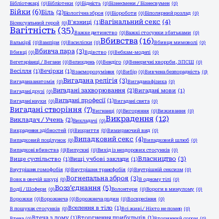
Бібліотекарі
(0)
Бібліотеки
(0)
Бідність
(0)
Бізнесмени / Бізнесвумен
(0)
Бійки
(6)
Біль
(2)
Біологічна зброя
(0)
Біороботи
(0)
Біполярний розлад
(0)
Вагінальний секс
(4)
В'язниці
(1)
Бісексуальний герой
(0)
Вагітність
(35)
Важке дитинство
(0)
Важкі стосунки з батьками
(0)
Вбивства
(16)
Валькірії
(0)
Вампіри
(0)
Василіски
(0)
Вбивця мимоволі
(0)
Вбивча пара
(3)
Вбивці
(0)
Вдівство
(0)
Вебкам-моделі
(0)
Вегетаріанці / Вегани
(0)
Великдень
(0)
Вендіго
(0)
Венеричні хвороби, ЗПСШ
(0)
Весілля
(1)
Вечірки
(1)
Взаєморозуміння
(0)
Вибір
(0)
Вивчена безпорадність
(0)
Вигадана релігія
(3)
Вигадана анатомія
(0)
Вигадана фізика
(0)
Вигадані захворювання
(2)
Вигадані мови
(1)
Вигадані друзі
(0)
Вигадані професії
(1)
Вигадані науки
(0)
Вигадані свята
(0)
Вигадані створіння
(7)
Вигнанці
(0)
Вигоряння
(0)
Виживання
(0)
Викрадення
(12)
Викладач / Учень
(2)
Викладачі
(0)
Викрадення здібностей
(0)
Викриття
(0)
Вимираючий вид
(0)
Випадковий секс
(4)
Випадковий поцілунок
(0)
Випадковий шлюб
(0)
Випадкові вбивства
(0)
Випускні
(0)
Вихід із нездорових стосунків
(0)
Власництво
(3)
Вище суспільство
(1)
Вищі учбові заклади
(1)
Внутрішня гомофобія
(0)
Внутрішня трансфобія
(0)
Внутрішній сексизм
(0)
Вогнепальна зброя
(3)
Вовк в овечій шкурі
(0)
В одному тілі
(0)
Возз’єднання
(5)
Водії / Шофери
(0)
Волонтери
(0)
Вороги в минулому
(0)
Ворожки
(0)
Ворожнеча
(0)
Ворожнеча родин
(0)
Воскресіння
(0)
Вселення в тіло
(1)
В пошуках стосунків
(0)
Всі живі / Ніхто не помер
(0)
Втеча з дому
(1)
Вторгнення прибульців
(1)
Втеча
(0)
Вторинний сором
(0)