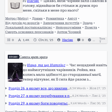
by
Насіяк
—
Цікаво, якби Чорний заліз Павлові в
голову, віднайшов би стільки ж думок про
мене, скільки в мене про нього?
Метро (Metro)
•
Драма
•
Романтика
•
Ангст
•
Від друзів до ворогів
•
Заперечення почуттів
•
Зрада
•
Локальний постапокаліпсис
•
Непорозуміння
•
Помста
•
Смерть основних персонажів
•
Артем Чорний
Teen
0
1,4 K
Січ 31, '25
Насіяк
0
Completed
T
Contra spem spero
STORY
by
Нана, та що Натлікс
—
Час нещадний навіть
до наймогутніших чарівників. Рейна, яка
колись мала здібності до стародавньої магії,
тепер відчуває, як її сила йде разом з
улюбленим маскуванням. На порозі
Розділ 26, в якому все, що хвилину тому здавалося яскравим і живим, раптом потьмяніло.
8,5 K
Words
Жов 27, '25
•
прийдешньої війни, яка загрожує знищити всю
чарівну спільноту, вона вирішує повернутися
Розділ 27, в якому перебування в праведному суспільстві вимірюється шириною клітки.
8,2 K
Words
Лис 2, '25
•
до Гоґвортсу — місця, де близько ста років
тому сховала сферу, яка містить залишки
Розділ 29, в якому боги поводяться гірше за смертних.
9,6 K
Words
Лис 30, '25
•
стародавньої магії. Ось тільки, здається, що
Гаррі Поттер (Harry Potter)
•
Гумор
•
Драма
•
Пригоди
•