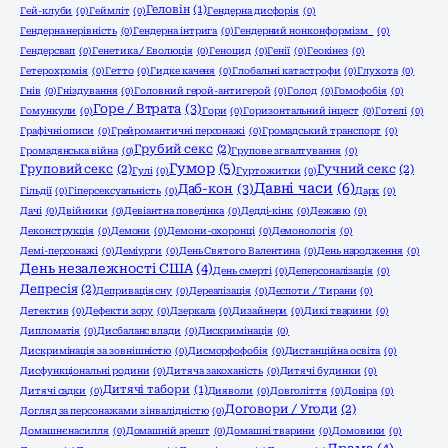
Геловін
(1)
Гей-клуби
(0)
Геймліт
(0)
Гендерна дисфорія
(0)
Гендерна нерівність
(0)
Гендерна інтрига
(0)
Гендерний нонконформізм
(0)
Гендерсвап
(0)
Генетика / Еволюція
(0)
Геноцид
(0)
Генії
(0)
Геокінез
(0)
Гетерохромія
(0)
Гетто
(0)
Гидке каченя
(0)
Глобальні катастрофи
(0)
Глухота
(0)
Гнів
(0)
Гніздування
(0)
Головний герой-антигерой
(0)
Голод
(0)
Гомофобія
(0)
Горе / Втрата
(3)
Гомункули
(0)
Гори
(0)
Горизонтальний інцест
(0)
Готелі
(0)
Графічні описи
(0)
Грейромантичні персонажі
(0)
Громадський транспорт
(0)
Грубий секс
(2)
Громадянська війна
(0)
Групове згвалтування
(0)
Гумор
(5)
Груповий секс
(2)
Гучний секс
(2)
Гулі
(0)
Гуртожитки
(0)
Давні часи
(6)
Даб-кон
(3)
Гільдії
(0)
Гіперсексуальність
(0)
Дарк
(0)
Дачі
(0)
Двійники
(0)
Девіантна поведінка
(0)
Дедді-кінк
(0)
Дежавю
(0)
Деконструкція
(0)
Демони
(0)
Демони-охоронці
(0)
Демонологія
(0)
Демі-персонажі
(0)
Деміурги
(0)
День Святого Валентина
(0)
День народження
(0)
День незалежності США
(4)
День смерті
(0)
Деперсоналізація
(0)
Депресія
(2)
Депривація сну
(0)
Дереалізація
(0)
Деспоти / Тирани
(0)
Детектив
(0)
Дефекти зору
(0)
Дзеркала
(0)
Дизайнери
(0)
Дикі тварини
(0)
Дипломатія
(0)
Дисбаланс влади
(0)
Дискримінація
(0)
Дискримінація за зовнішністю
(0)
Дисморфофобія
(0)
Дистанційна освіта
(0)
Дисфункціональні родини
(0)
Дитяча закоханість
(0)
Дитячі будинки
(0)
Дитячі табори
(1)
Дитячі садки
(0)
Дияволи
(0)
Довголіття
(0)
Довіра
(0)
Договори / Угоди
(2)
Догляд за персонажами з інвалідністю
(0)
Домашнє насилля
(0)
Домашній арешт
(0)
Домашні тварини
(0)
Домовики
(0)