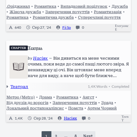
чотирьохлапих пухнастиків. Світ був…
.Оріджинал
•
Романтика
•
Випадковий поцілунок
•
Дружба
•
Жіноча дружба
•
Заперечення почуттів
•
Романтизація
•
Романтика
•
Романтична дружба
•
Суперечливі почуття
Everyone
640
Сер 27, '24
Fii So
0
E
Театрал
CHAPTER
by
Насіяк
—
Він дивиться на мене чесними
очима, поки веде до самої пащі лютого звіра. Я
ненавиджу ці очі. Він штовхає мене вперед
наче для виду, а наче щоб бути ближче.
Намагається докричатися, щось бубонить про
Театрал
1,4 K
Words
Completed
•
те, що я мав би здогадатися, як все
закінчиться. — Як ти це собі уявляв,…
Метро (Metro)
•
Драма
•
Романтика
•
Ангст
•
Від друзів до ворогів
•
Заперечення почуттів
•
Зрада
•
Локальний постапокаліпсис
•
Помста
•
Артем Чорний
Teen
1,4 K
Сер 28, '24
Насіяк
0
T
1
2
…
8
Next