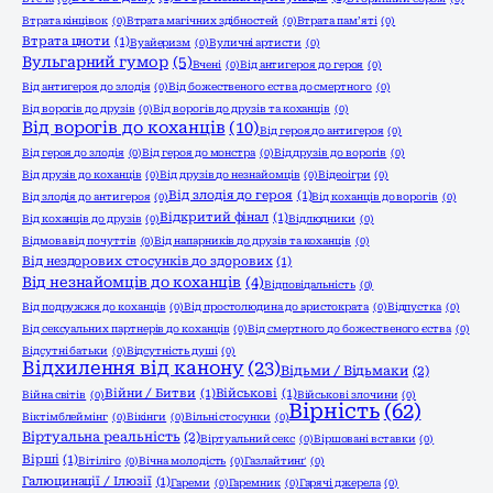
Втрата кінцівок
(0)
Втрата магічних здібностей
(0)
Втрата пам’яті
(0)
Втрата цноти
(1)
Вуайеризм
(0)
Вуличні артисти
(0)
Вульгарний гумор
(5)
Вчені
(0)
Від антигероя до героя
(0)
Від антигероя до злодія
(0)
Від божественого єства до смертного
(0)
Від ворогів до друзів
(0)
Від ворогів до друзів та коханців
(0)
Від ворогів до коханців
(10)
Від героя до антигероя
(0)
Від героя до злодія
(0)
Від героя до монстра
(0)
Від друзів до ворогів
(0)
Від друзів до коханців
(0)
Від друзів до незнайомців
(0)
Відеоігри
(0)
Від злодія до героя
(1)
Від злодія до антигероя
(0)
Від коханців до ворогів
(0)
Відкритий фінал
(1)
Від коханців до друзів
(0)
Відлюдники
(0)
Відмова від почуттів
(0)
Від напарників до друзів та коханців
(0)
Від нездорових стосунків до здорових
(1)
Від незнайомців до коханців
(4)
Відповідальність
(0)
Від подружжя до коханців
(0)
Від простолюдина до аристократа
(0)
Відпустка
(0)
Від сексуальних партнерів до коханців
(0)
Від смертного до божественого єства
(0)
Відсутні батьки
(0)
Відсутність душі
(0)
Відхилення від канону
(23)
Відьми / Відьмаки
(2)
Війни / Битви
(1)
Військові
(1)
Війна світів
(0)
Військові злочини
(0)
Вірність
(62)
Віктімблеймінг
(0)
Вікінги
(0)
Вільні стосунки
(0)
Віртуальна реальність
(2)
Віртуальний секс
(0)
Віршовані вставки
(0)
Вірші
(1)
Вітіліго
(0)
Вічна молодість
(0)
Газлайтинґ
(0)
Галюцинації / Ілюзії
(1)
Гареми
(0)
Гаремник
(0)
Гарячі джерела
(0)