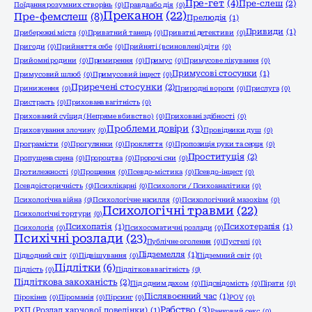
Пре-гет
(4)
Пре-слеш
(2)
Поїдання розумних створінь
(0)
Правда або дія
(0)
Преканон
(22)
Пре-фемслеш
(8)
Прелюдія
(1)
Привиди
(1)
Прибережні міста
(0)
Приватний танець
(0)
Приватні детективи
(0)
Пригоди
(0)
Прийняття себе
(0)
Прийняті (всиновлені) діти
(0)
Прийомні родини
(0)
Примирення
(0)
Примус
(0)
Примусове лікування
(0)
Примусові стосунки
(1)
Примусовий шлюб
(0)
Примусовий інцест
(0)
Приречені стосунки
(2)
Приниження
(0)
Природні вороги
(0)
Прислуга
(0)
Пристрасть
(0)
Прихована вагітність
(0)
Прихований суїцид (Непряме вбивство)
(0)
Приховані здібності
(0)
Проблеми довіри
(3)
Приховування злочину
(0)
Провідники душ
(0)
Програмісти
(0)
Прогулянки
(0)
Прокляття
(0)
Пропозиція руки та серця
(0)
Проституція
(2)
Пропущена сцена
(0)
Пророцтва
(0)
Пророчі сни
(0)
Протилежності
(0)
Прощення
(0)
Псевдо-містика
(0)
Псевдо-інцест
(0)
Псевдоісторичність
(0)
Психлікарні
(0)
Психологи / Психоаналітики
(0)
Психологічна війна
(0)
Психологічне насилля
(0)
Психологічний мазохізм
(0)
Психологічні травми
(22)
Психологічні тортури
(0)
Психопатія
(1)
Психотерапія
(1)
Психологія
(0)
Психосоматичні розлади
(0)
Психічні розлади
(23)
Публічне оголення
(0)
Пустелі
(0)
Підземелля
(1)
Підводний світ
(0)
Підвішування
(0)
Підземний світ
(0)
Підлітки
(6)
Підлість
(0)
Підліткова вагітність
(0)
Підліткова закоханість
(2)
Під одним дахом
(0)
Підсвідомість
(0)
Пірати
(0)
Післявоєнний час
(1)
Пірокінез
(0)
Піроманія
(0)
Пірсинг
(0)
РОV
(0)
Рабство
(3)
РХП (Розлад харчової поведінки)
(1)
Ранковий секс
(0)