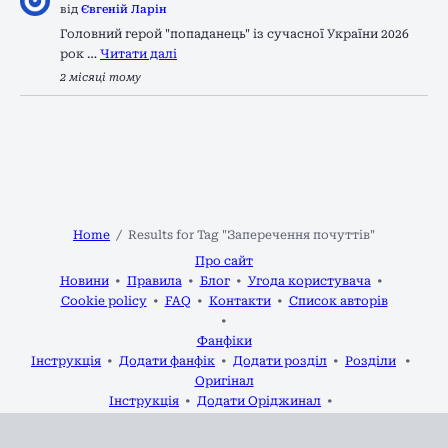
від
Євгеній Ларін
Головний герой "попаданець" із сучасної України 2026
рок …
Читати далі
2 місяці тому
Home
Results for Tag "Заперечення почуттів"
Про сайт
Новини
Правила
Блог
Угода користувача
Cookie policy
FAQ
Контакти
Список авторів
Фанфіки
Інструкція
Додати фанфік
Додати розділ
Розділи
Оригінал
Інструкція
Додати Оріджинал
Додати розділ до Оріджинала