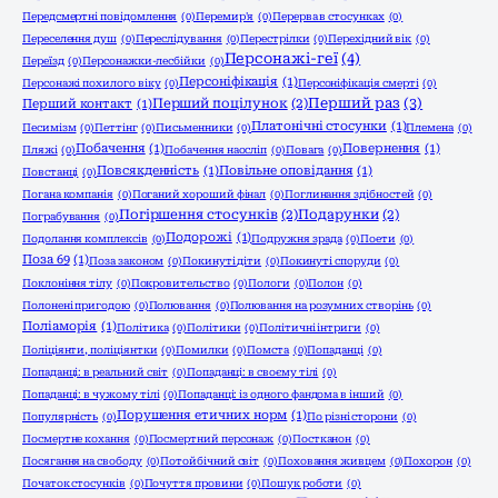
Передсмертні повідомлення
(0)
Перемир'я
(0)
Перерва в стосунках
(0)
Переселення душ
(0)
Переслідування
(0)
Перестрілки
(0)
Перехідний вік
(0)
Персонажі-геї
(4)
Переїзд
(0)
Персонажки-лесбійки
(0)
Персоніфікація
(1)
Персонажі похилого віку
(0)
Персоніфікація смерті
(0)
Перший раз
(3)
Перший поцілунок
(2)
Перший контакт
(1)
Платонічні стосунки
(1)
Песимізм
(0)
Петтінг
(0)
Письменники
(0)
Племена
(0)
Побачення
(1)
Повернення
(1)
Пляжі
(0)
Побачення наосліп
(0)
Повага
(0)
Повсякденність
(1)
Повільне оповідання
(1)
Повстанці
(0)
Погана компанія
(0)
Поганий хороший фінал
(0)
Поглинання здібностей
(0)
Погіршення стосунків
(2)
Подарунки
(2)
Пограбування
(0)
Подорожі
(1)
Подолання комплексів
(0)
Подружня зрада
(0)
Поети
(0)
Поза 69
(1)
Поза законом
(0)
Покинуті діти
(0)
Покинуті споруди
(0)
Поклоніння тілу
(0)
Покровительство
(0)
Пологи
(0)
Полон
(0)
Полонені пригодою
(0)
Полювання
(0)
Полювання на розумних створінь
(0)
Поліаморія
(1)
Політика
(0)
Політики
(0)
Політичні інтриги
(0)
Поліціянти, поліціянтки
(0)
Помилки
(0)
Помста
(0)
Попаданці
(0)
Попаданці: в реальний світ
(0)
Попаданці: в своєму тілі
(0)
Попаданці: в чужому тілі
(0)
Попаданці: із одного фандома в інший
(0)
Порушення етичних норм
(1)
Популярність
(0)
По різні сторони
(0)
Посмертне кохання
(0)
Посмертний персонаж
(0)
Постканон
(0)
Посягання на свободу
(0)
Потойбічний світ
(0)
Поховання живцем
(0)
Похорон
(0)
Початок стосунків
(0)
Почуття провини
(0)
Пошук роботи
(0)