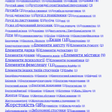
Драма
(4)
Допити
(0)
Допомога ворогу
(0)
Дорослішання
(0)
Дракони
(0)
Другорядні оригінальні персонажі
(3)
Другий шанс
(1)
Дружба
(3)
Дружба в таємниці
(0)
Дружба за розрахунком
(0)
Друзі з привілеями
(3)
Друзі дитинства
(1)
Друзі мимоволі
(0)
Друзі по листуванню
(2)
Друїди
(1)
Дуелі
(0)
Дуже обдарований персонаж
(2)
Духи природи
(0)
Духовенство
(0)
Духовний зв'язок
(0)
Духокінез
(0)
Дівич-вечори / Парубоцькі вечори
(0)
Діти
(4)
Дітоненависництво
(0)
Егоїзм
(0)
Ейфорія
(0)
Екзистенційна криза
(0)
Екшн
(18)
Екзорцизм
(0)
Екологи / Біологи
(0)
Електрокінез
(0)
Елементи ангсту
(6)
Елементи гумору
(2)
Електростимуляція
(0)
Елементи дарка
(6)
Елементи детективу
(2)
Елементи містики
(9)
Елементи драми
(4)
Елементи жахів
(0)
Елементи психології
(7)
Елементи романтики
(2)
Елементи фемслешу
(11)
Елементи флаффа
(0)
Елементи інших типів стосунків
(3)
Ельфи
(1)
Емоційна одержимість
(0)
Емпатія
(0)
Енергетичний вампіризм
(0)
Епідемії
(0)
Епілепсія
(0)
Еротична надстимуляція
(0)
Еротичне дресирування
(0)
Еротичні покарання
(1)
Еротичний масаж
(0)
Еротичні сни
(0)
Еротичні фантазії
(0)
Ескапізм
(0)
Ескорт
(0)
Естетика
(0)
Жаль / Шкода
(0)
Жаргон
(2)
Жахи
(0)
Жертви обставин
(0)
Живі машини
(0)
Життя в квартирі
(0)
Жорстоке поводження з тваринами
(0)
Жорстокість
(28)
Журналісти
(0)
Жіноча дружба
(0)
Заборонені стосунки
(2)
Заборона на магію
(0)
Завоювання
(0)