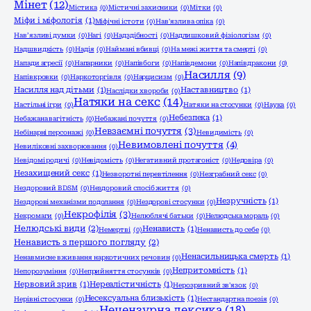
Мінет
(12)
Містика
(0)
Містичні захисники
(0)
Мітки
(0)
Міфи і міфологія
(1)
Міфічні істоти
(0)
Нав'язлива опіка
(0)
Нав’язливі думки
(0)
Нагі
(0)
Надздібності
(0)
Надлишковий фізіологізм
(0)
Надшвидкість
(0)
Надія
(0)
Наймані вбивці
(0)
На межі життя та смерті
(0)
Напади агресії
(0)
Напарники
(0)
Напівбоги
(0)
Напівдемони
(0)
Напівдракони
(0)
Насилля
(9)
Напівкровки
(0)
Наркоторгівля
(0)
Нарцисизм
(0)
Насилля над дітьми
(1)
Наставництво
(1)
Наслідки хвороби
(0)
Натяки на секс
(14)
Настільні ігри
(0)
Натяки на стосунки
(0)
Наука
(0)
Небезпека
(1)
Небажана вагітність
(0)
Небажані почуття
(0)
Невзаємні почуття
(3)
Небінарні персонажі
(0)
Невидимість
(0)
Невимовлені почуття
(4)
Невиліковні захворювання
(0)
Невідомі родичі
(0)
Невідомість
(0)
Негативний протагоніст
(0)
Недовіра
(0)
Незахищений секс
(1)
Незворотні перевтілення
(0)
Незграбний секс
(0)
Нездоровий BDSM
(0)
Нездоровий спосіб життя
(0)
Незручність
(1)
Нездорові механізми подолання
(0)
Нездорові стосунки
(0)
Некрофілія
(3)
Некромаги
(0)
Нелюблячі батьки
(0)
Нелюдська мораль
(0)
Нелюдські види
(2)
Ненависть
(1)
Немертві
(0)
Ненависть до себе
(0)
Ненависть з першого погляду
(2)
Ненасильницька смерть
(1)
Ненавмисне вживання наркотичних речовин
(0)
Непритомність
(1)
Непорозуміння
(0)
Неприйняття стосунків
(0)
Нервовий зрив
(1)
Нереалістичність
(1)
Нерозривний зв'язок
(0)
Несексуальна близькість
(1)
Нерівні стосунки
(0)
Нестандартна поезія
(0)
Нецензурна лексика
(18)