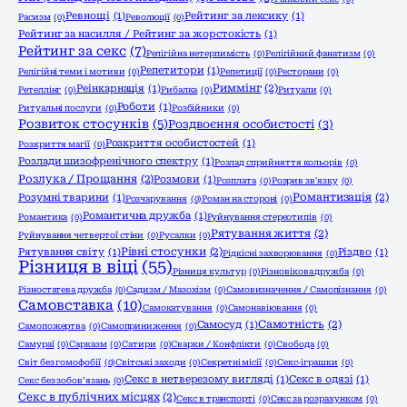
Ревнощі
(1)
Рейтинг за лексику
(1)
Расизм
(0)
Революції
(0)
Рейтинг за насилля / Рейтинг за жорстокість
(1)
Рейтинг за секс
(7)
Релігійна нетерпимість
(0)
Релігійний фанатизм
(0)
Репетитори
(1)
Релігійні теми і мотиви
(0)
Репетиції
(0)
Ресторани
(0)
Риммінг
(2)
Реінкарнація
(1)
Ретеллінг
(0)
Рибалка
(0)
Ритуали
(0)
Роботи
(1)
Ритуальні послуги
(0)
Розбійники
(0)
Розвиток стосунків
(5)
Роздвоєння особистості
(3)
Розкриття особистостей
(1)
Розкриття магії
(0)
Розлади шизофренічного спектру
(1)
Розлад сприйняття кольорів
(0)
Розлука / Прощання
(2)
Розмови
(1)
Розплата
(0)
Розрив зв'язку
(0)
Романтизація
(2)
Розумні тварини
(1)
Розчарування
(0)
Роман на стороні
(0)
Романтична дружба
(1)
Романтика
(0)
Руйнування стереотипів
(0)
Рятування життя
(2)
Руйнування четвертої стіни
(0)
Русалки
(0)
Рівні стосунки
(2)
Рятування світу
(1)
Різдво
(1)
Рідкісні захворювання
(0)
Різниця в віці
(55)
Різниця культур
(0)
Різновікова дружба
(0)
Різностатева дружба
(0)
Садизм / Мазохізм
(0)
Самовизначення / Самопізнання
(0)
Самовставка
(10)
Самокатування
(0)
Самонавіювання
(0)
Самотність
(2)
Самосуд
(1)
Самопожертва
(0)
Самоприниження
(0)
Самураї
(0)
Сарказм
(0)
Сатири
(0)
Сварки / Конфлікти
(0)
Свобода
(0)
Світ без гомофобії
(0)
Світські заходи
(0)
Секретні місії
(0)
Секс-іграшки
(0)
Секс в нетверезому вигляді
(1)
Секс в одязі
(1)
Секс без зобов’язань
(0)
Секс в публічних місцях
(2)
Секс в транспорті
(0)
Секс за розрахунком
(0)