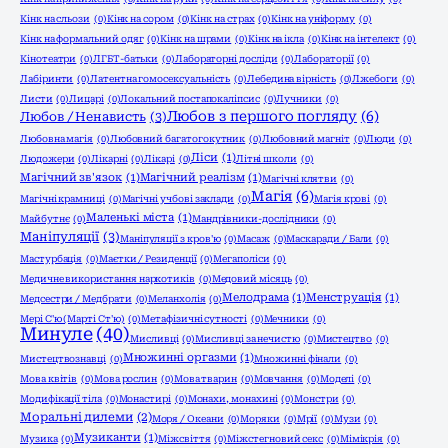
Кінк на сльози
(0)
Кінк на сором
(0)
Кінк на страх
(0)
Кінк на уніформу
(0)
Кінк на формальний одяг
(0)
Кінк на шрами
(0)
Кінк на ікла
(0)
Кінк на інтелект
(0)
Кінотеатри
(0)
ЛГБТ-батьки
(0)
Лабораторні досліди
(0)
Лабораторії
(0)
Лабіринти
(0)
Латентна гомосексуальність
(0)
Лебедина вірність
(0)
Лжебоги
(0)
Листи
(0)
Лицарі
(0)
Локальний постапокаліпсис
(0)
Лучники
(0)
Любов з першого погляду
(6)
Любов / Ненависть
(3)
Любовна магія
(0)
Любовний багатогокутник
(0)
Любовний магніт
(0)
Люди
(0)
Ліси
(1)
Людожери
(0)
Лікарні
(0)
Лікарі
(0)
Літні школи
(0)
Магічний зв'язок
(1)
Магічний реалізм
(1)
Магічні клятви
(0)
Магія
(6)
Магічні крамниці
(0)
Магічні учбові заклади
(0)
Магія крові
(0)
Маленькі міста
(1)
Майбутнє
(0)
Мандрівники-дослідники
(0)
Маніпуляції
(3)
Маніпуляції з кров'ю
(0)
Масаж
(0)
Маскаради / Бали
(0)
Мастурбація
(0)
Маєтки / Резиденції
(0)
Мегаполіси
(0)
Медичне використання наркотиків
(0)
Медовий місяць
(0)
Мелодрама
(1)
Менструація
(1)
Медсестри / Медбрати
(0)
Меланхолія
(0)
Мері С'ю (Марті Ст'ю)
(0)
Метафізичні сутності
(0)
Мечники
(0)
Минуле
(40)
Мисливці
(0)
Мисливці за нечистю
(0)
Мистецтво
(0)
Множинні оргазми
(1)
Мистецтвознавці
(0)
Множинні фінали
(0)
Мова квітів
(0)
Мова рослин
(0)
Мова тварин
(0)
Мовчання
(0)
Моделі
(0)
Модифікації тіла
(0)
Монастирі
(0)
Монахи, монахині
(0)
Монстри
(0)
Моральні дилеми
(2)
Моря / Океани
(0)
Моряки
(0)
Мрії
(0)
Музи
(0)
Музиканти
(1)
Музика
(0)
Міжсвіття
(0)
Міжстегновий секс
(0)
Мімікрія
(0)