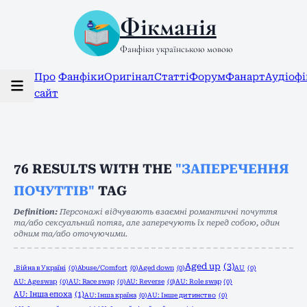
Фікманія
Фанфіки українською мовою
Про
Фанфіки
Оригінал
Статті
Форум
Фанарт
Аудіоф
сайт
76
RESULTS WITH THE
"ЗАПЕРЕЧЕННЯ
ПОЧУТТІВ"
TAG
Definition:
Персонажі відчувають взаємні романтичні почуття
та/або сексуальний потяг, але заперечують їх перед собою, один
одним та/або оточуючими.
Aged up
(3)
.Війна в Україні
(0)
Abuse/Comfort
(0)
Aged down
(0)
AU
(0)
AU: Age swap
(0)
AU: Race swap
(0)
AU: Reverse
(0)
AU: Role swap
(0)
AU: Інша епоха
(1)
AU: Інша країна
(0)
AU: Інше дитинство
(0)