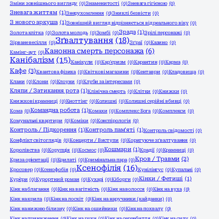
Зміни зовнішнього вигляду
(0)
Знаменитості
(0)
Зневага гігієною
(0)
Зневага життям
(1)
Знерухомлення
(0)
Зниклі безвісти
(0)
З нового аркуша
(1)
Зовнішній вигляд відрізняється від реального віку
(0)
Зрада
(1)
Золота клітка
(0)
Золота молодь
(0)
Зомбі
(0)
Зрілі персонажі
(0)
Зґвалтування
(18)
Зірване весілля
(0)
Зґраї
(0)
Казино
(0)
Канонна смерть персонажа
(6)
Камінг-аут
(0)
Канібалізм
(15)
Канікули
(0)
Кар'єризм
(0)
Карантин
(0)
Карма
(0)
Кафе
(3)
Квантова фізика
(0)
Квіткові магазини
(0)
Кентаври
(0)
Кладовища
(0)
Клани
(0)
Клони
(0)
Клоуни
(0)
Клуби за інтересами
(0)
Кляпи / Затикання рота
(1)
Клінічна смерть
(0)
Клітки
(0)
Книжки
(0)
Книжкові крамниці
(0)
Кноттінг
(0)
Колишні
(0)
Колишні серійні вбивці
(0)
Командна робота
(1)
Кома
(0)
Комахи
(0)
Комплекс Бога
(0)
Комплекси
(0)
Комунальні квартири
(0)
Коміки
(0)
Конспірологія
(0)
Контроль / Підкорення
(1)
Контроль пам'яті
(1)
Контроль свідомості
(0)
Конфлікт світоглядів
(0)
Концерти / Виступи
(0)
Коригуюче зґвалтування
(0)
Кошмари
(1)
Королівства
(0)
Корупція
(0)
Космос
(0)
Крадії
(0)
Крамниці
(0)
Кров / Травми
(2)
Криза орієнтації
(0)
Крилаті
(0)
Кримінальна пара
(0)
Ксенофілія
(16)
Кросовер
(0)
Ксенофобія
(0)
Кунілінгус
(0)
Купальні
(0)
Кінки / Фетиші
(1)
Кур`єри
(0)
Курортний роман
(0)
Кухарі
(0)
Кіборги
(0)
Кінк на благання
(0)
Кінк на вагітність
(0)
Кінк на волосся
(0)
Кінк на вуха
(0)
Кінк на крила
(0)
Кінк на лоскіт
(0)
Кінк на наручники (кайданки)
(0)
Кінк на нижню білизну
(0)
Кінк на ошийники
(0)
Кінк на похвалу
(0)
Кінк на приниження
(0)
Кінк на руки
(0)
Кінк на серцебиття
(0)
Кінк на силу
(0)