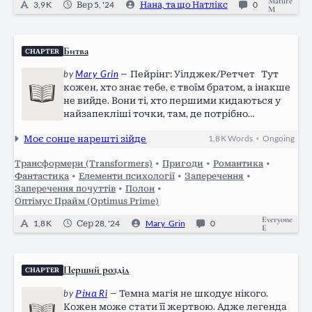
Mature
3,9 K
Вер 5, '24
Нана, та що Натлікс
0
M
Битва
CHAPTER
by
Mary_Grin
—
Пейрінг: Уілджек/Ретчет Тут
кожен, хто знає тебе, є твоїм братом, а інакше
не вийде. Вони ті, хто першими кидаються у
найзапекліші точки, там, де потрібно
підкріплення. Вони — спеціальний підрозділ
Моє сонце нарешті зійде
1,8 K
Words
Ongoing
•
безумців, часом із додатковим плюсом для
виживання під словом "геній".…
Трансформери (Transformers)
•
Пригоди
•
Романтика
•
Фантастика
•
Елементи психології
•
Заперечення
•
Заперечення почуттів
•
Полон
•
Оптімус Прайм (Optimus Prime)
Everyone
1,8 K
Сер 28, '24
Mary_Grin
0
E
Перший розділ
CHAPTER
by
Ріна Ri
—
Темна магія не шкодує нікого.
Кожен може стати її жертвою. Адже легенда