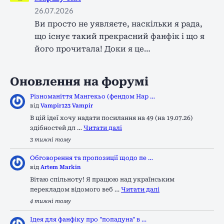
26.07.2026
Ви просто не уявляєте, наскільки я рада,
що існує такий прекрасний фанфік і що я
його прочитала! Доки я це…
Оновлення на форумі
Різноманіття Мангекьо (фендом Нар …
від
Vampir123 Vampir
В цій ідеї хочу надати посилання на 49 (на 19.07.26)
здібностей дл …
Читати далі
3 тижні тому
Обговорення та пропозиції щодо пе …
від
Artem Markin
Вітаю спільноту! Я працюю над українським
перекладом відомого веб …
Читати далі
4 тижні тому
Ідея для фанфіку про "попадуна" в …