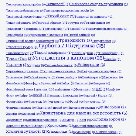
Технології
(1)
Тимчасова смерть персонажа
(1)
Техногенні катастрофи
(0)
Тимчасове безсмертя
(0)
Тимчасове воскресіння героїв
(0)
Тихий секс
(2)
Тимчасові перевтілення
(0)
Товариші по нещастю
(0)
Токсичні родичі
(0)
Торговці зброєю
(0)
Тортури
(0)
Тоталітаризм
(0)
Травники / Травниці
(0)
Трагікомедія
(0)
Традиції
(0)
Трансгендерні персонажі
(0)
Трансфобія
(0)
Тренування / Навчання
(0)
Третій зайвий
(0)
Тривожність
(3)
Тривожний розлад особистості
(0)
Трудоголізм
(0)
Турбота / Підтримка
(25)
Туалетний гумор
(0)
Тілесні покарання
(1)
Тілесний горор
(0)
Тілесні рідини
(0)
Тілоохоронці
(0)
Узгодження з каноном
(25)
Тічка / Гон
(2)
Україна
(0)
Укриття
(2)
Універсали
(2)
Укрреал
(0)
Умовне безсмертя
(0)
Управління оргазмом
(0)
Управління стихіями
(0)
Усвідомлені сновидіння
(0)
Утримання
(0)
Учбові заклади
(0)
Уявна свобода
(0)
Фамільяри
(0)
Фансервіс
(0)
Фастберн
(0)
Фастфуд / Закусочні
(0)
Фейрі
(0)
Фельчінг
(0)
Фемдом
(0)
Феї
(1)
Феміністські теми і мотиви
(0)
Фемінітиви
(0)
Фестивалі
(0)
Флаф
(0)
Фобії
(1)
Флот
(0)
Флірт
(0)
Фольклор і перекази
(0)
Фортеці / Башти
(0)
Фотографи
(0)
Фроттаж
(0)
Фуд-фетиш
(0)
Фуррі
(0)
Фут-фетиш
(0)
Філософія
(2)
Фізична надсила
(0)
Фіктивний шлюб
(0)
Фіктивні стосунки
(0)
Характерна для канона жорстокість
(5)
Хакери
(0)
Ханахакі
(0)
Холодна зброя
(2)
Харасмент
(0)
Хибні звинувачення
(0)
Химери
(0)
Хобі
(0)
Хронокінез
(1)
Хороший поганий фінал
(0)
Хронічні захворювання
(0)
Хтонічні сутності
(2)
Художники
(1)
Хуманізація
(0)
Хімічна зброя
(0)