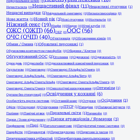
Неформальний шлюб
(0)
Нещасливий фінал
(11)
Нещасливі стосунки
(1)
Нечиста сила
(0)
Нещасні випадки
(2)
Неідеальний омегаверс
(0)
Низька самооцінка
(0)
Новий рік
(3)
Нове життя
(1)
Нові стосунки
(0)
Ностальгія
(0)
Ніжний секс
(19)
Німфи
(0)
Ніндзя
(0)
Нічні клуби
(0)
ОЖС (ОЖП)
(66)
ООС
(56)
ОКР
(0)
ОЧС (ОЧП)
(40)
Об'єктивація
(0)
Обговорення кінків
(0)
Обман / Омана
(1)
Образливі персонажі
(1)
Обумовлена контекстом гомофобія
(0)
Обіцянки / Клятви
(0)
Обґрунтований ООС
(2)
Оголення
(0)
Одержимі
(0)
Одержимість
(0)
Один день
(0)
Однолюби
(0)
Однохвилинний канонічний персонаж
(0)
Окультизм
(0)
Омегаверс
(0)
Омегаверс: f!Альфа/m!Омега
(0)
Омегаверс: Альфа/Альфа
(0)
Омегаверс: Альфа/Бета
(0)
Омегаверс: Альфа/Омега/Альфа
(0)
Омегаверс: Омега/Альфа/Омега
(0)
Оптимізм
(1)
Омегаверс: Омега/Омега
(0)
Онкологічні захворювання
(0)
Освідчення у коханні
(6)
Оргазм без стимуляції
(0)
Осідлання
(2)
Особистість проти системи
(0)
Останній шанс
(0)
Острови
(0)
ПТСР
(1)
Офіси
(0)
Охоронці
(0)
Очікування
(0)
Паладіни
(0)
Палацові інтриги
(0)
Паралельні світи
(1)
Паління
(0)
Панічні атаки
(0)
Паранойя
(0)
Парки атракціонів / Ярмарки
(3)
Парки / Зони відпочинку
(0)
Парі
(1)
Парфюмери
(0)
Патологоанатоми
(0)
Патріотичні теми і мотиви
(0)
Пацифісти
(0)
Перевертні
(0)
Перегляд порно
(0)
Перегони із часом
(0)
Передача магічних здібностей
(0)
Передбачувана смерть персонажа
(0)