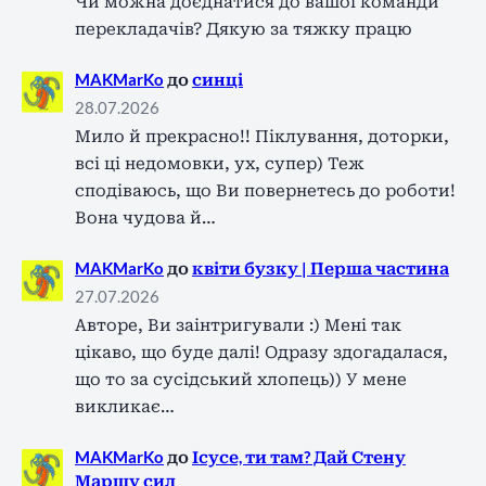
Чи можна доєднатися до вашої команди
перекладачів? Дякую за тяжку працю
MAKMarKo
до
синці
28.07.2026
Мило й прекрасно!! Піклування, доторки,
всі ці недомовки, ух, супер) Теж
сподіваюсь, що Ви повернетесь до роботи!
Вона чудова й…
MAKMarKo
до
квіти бузку | Перша частина
27.07.2026
Авторе, Ви заінтригували :) Мені так
цікаво, що буде далі! Одразу здогадалася,
що то за сусідський хлопець)) У мене
викликає…
MAKMarKo
до
Ісусе, ти там? Дай Стену
Маршу сил