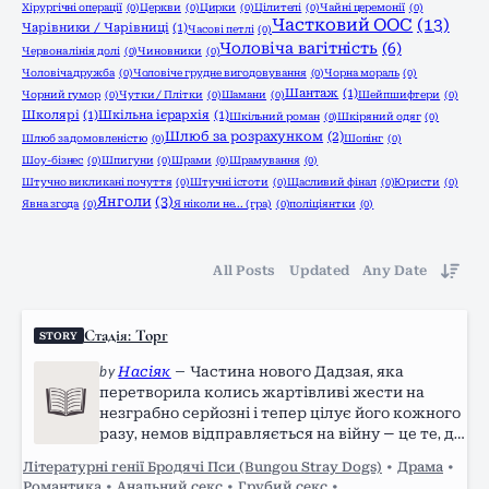
Хірургічні операції
(0)
Церкви
(0)
Цирки
(0)
Цілителі
(0)
Чайні церемонії
(0)
Частковий ООС
(13)
Чарівники / Чарівниці
(1)
Часові петлі
(0)
Чоловіча вагітність
(6)
Червона лінія долі
(0)
Чиновники
(0)
Чоловіча дружба
(0)
Чоловіче грудне вигодовування
(0)
Чорна мораль
(0)
Шантаж
(1)
Чорний гумор
(0)
Чутки / Плітки
(0)
Шамани
(0)
Шейпшифтери
(0)
Школярі
(1)
Шкільна ієрархія
(1)
Шкільний роман
(0)
Шкіряний одяг
(0)
Шлюб за розрахунком
(2)
Шлюб за домовленістю
(0)
Шопінг
(0)
Шоу-бізнес
(0)
Шпигуни
(0)
Шрами
(0)
Шрамування
(0)
Штучно викликані почуття
(0)
Штучні істоти
(0)
Щасливий фінал
(0)
Юристи
(0)
Янголи
(3)
Явна згода
(0)
Я ніколи не... (гра)
(0)
поліціянтки
(0)
All Posts
Updated
Any Date
Стадія: Торг
STORY
by
Насіяк
—
Частина нового Дадзая, яка
перетворила колись жартівливі жести на
незграбно серйозні і тепер цілує його кожного
разу, немов відправляється на війну — це те, до
чого Чюї ще звикати й звикати.
Літературні генії Бродячі Пси (Bungou Stray Dogs)
•
Драма
•
Романтика
•
Анальний секс
•
Грубий секс
•