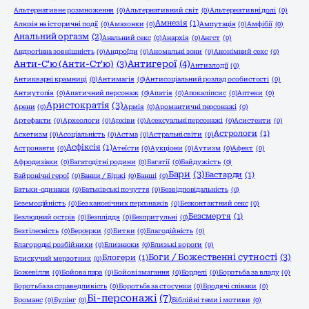
Альтернативне розмноження
(0)
Альтернативний світ
(0)
Альтернативні долі
(0)
Амнезія
(1)
Алюзія на історичні події
(0)
Амазонки
(0)
Ампутація
(0)
Амфібії
(0)
Анальний оргазм
(2)
Анальний секс
(0)
Анархія
(0)
Ангст
(0)
Андрогінна зовнішність
(0)
Андроїди
(0)
Аномальні зони
(0)
Анонімний секс
(0)
Анти-С'ю (Анти-Ст'ю)
(3)
Антигерої
(4)
Антизлодії
(0)
Антикварні крамниці
(0)
Антимагія
(0)
Антисоціальний розлад особистості
(0)
Антиутопія
(0)
Апатичний персонаж
(0)
Апатія
(0)
Апокаліпсис
(0)
Аптеки
(0)
Аристократія
(3)
Арени
(0)
Армія
(0)
Аромантичні персонажі
(0)
Артефакти
(0)
Археологи
(0)
Архіви
(0)
Асексуальні персонажі
(0)
Асистенти
(0)
Астрологи
(1)
Аскетизм
(0)
Асоціальність
(0)
Астма
(0)
Астральні світи
(0)
Асфіксія
(1)
Астронавти
(0)
Атеїсти
(0)
Аукціони
(0)
Аутизм
(0)
Афект
(0)
Афродизіаки
(0)
Багатодітні родини
(0)
Багатії
(0)
Байдужість
(0)
Бари
(3)
Бастарди
(1)
Байронічні герої
(0)
Банки / Біржі
(0)
Банші
(0)
Батьки-одинаки
(0)
Батьківські почуття
(0)
Безвідповідальність
(0)
Беземоційність
(0)
Без канонічних персонажів
(0)
Безконтактний секс
(0)
Безсмертя
(1)
Безлюдний острів
(0)
Безпліддя
(0)
Безпритульні
(0)
Безтілесність
(0)
Берсерки
(0)
Битви
(0)
Благодійність
(0)
Благородні розбійники
(0)
Близнюки
(0)
Близькі вороги
(0)
Боги / Божественні сутності
(3)
Блогери
(1)
Блискучий мерзотник
(0)
Божевілля
(0)
Бойова пара
(0)
Бойові змагання
(0)
Борделі
(0)
Боротьба за владу
(0)
Боротьба за справедливість
(0)
Боротьба за стосунки
(0)
Бродячі співаки
(0)
Бі-персонажі
(7)
Броманс
(0)
Булінг
(0)
Біблійні теми і мотиви
(0)