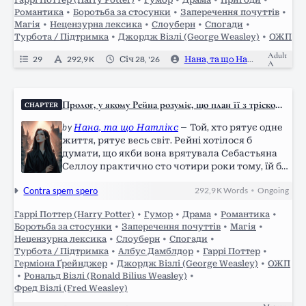
план її розкритий був найнесподіванішим
Романтика
•
Боротьба за стосунки
•
Заперечення почуттів
•
способом і…
Магія
•
Нецензурна лексика
•
Слоуберн
•
Спогади
•
Турбота / Підтримка
•
Джордж Візлі (George Weasley)
•
ОЖП
Adult
29
292,9 K
Січ 28, '26
Нана, та що Натлікс
8
A
Пролог, у якому Рейна розуміє, що план її з тріском
CHAPTER
провалився.
by
Нана, та що Натлікс
—
Той, хто рятує одне
життя, рятує весь світ. Рейні хотілося б
думати, що якби вона врятувала Себастьяна
Селлоу практично сто чотири роки тому, їй би
не довелося прожити так довго під загрозою
Contra spem spero
292,9 K
Words
Ongoing
•
зникнення чарівного світу. Якби вона не
покинула школу на шостому курсі,
Гаррі Поттер (Harry Potter)
•
Гумор
•
Драма
•
Романтика
•
приєднавшись до…
Боротьба за стосунки
•
Заперечення почуттів
•
Магія
•
Нецензурна лексика
•
Слоуберн
•
Спогади
•
Турбота / Підтримка
•
Албус Дамблдор
•
Гаррі Поттер
•
Герміона Ґрейнджер
•
Джордж Візлі (George Weasley)
•
ОЖП
•
Рональд Візлі (Ronald Bilius Weasley)
•
Фред Візлі (Fred Weasley)