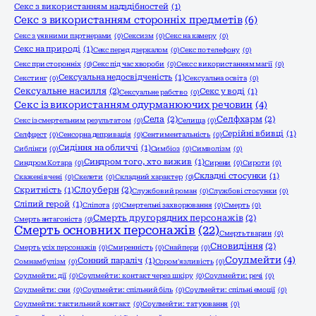
Секс з використанням надздібностей
(1)
Секс з використанням сторонніх предметів
(6)
Секс з уявними партнерами
(0)
Сексизм
(0)
Секс на камеру
(0)
Секс на природі
(1)
Секс перед дзеркалом
(0)
Секс по телефону
(0)
Секс при сторонніх
(0)
Секс під час хвороби
(0)
Секс с використанням магії
(0)
Сексуальна недосвідченість
(1)
Секстинг
(0)
Сексуальна освіта
(0)
Сексуальне насилля
(2)
Секс у воді
(1)
Сексуальне рабство
(0)
Секс із використанням одурманюючих речовин
(4)
Села
(2)
Селфхарм
(2)
Секс із смертельним результатом
(0)
Селища
(0)
Серійні вбивці
(1)
Селфцест
(0)
Сенсорна депривація
(0)
Сентиментальність
(0)
Сидіння на обличчі
(1)
Сиблінги
(0)
Симбіоз
(0)
Символізм
(0)
Синдром того, хто вижив
(1)
Синдром Котара
(0)
Сирени
(0)
Сироти
(0)
Складні стосунки
(1)
Скажені вчені
(0)
Скелети
(0)
Складний характер
(0)
Слоуберн
(2)
Скритність
(1)
Службовий роман
(0)
Службові стосунки
(0)
Сліпий герой
(1)
Сліпота
(0)
Смертельні захворювання
(0)
Смерть
(0)
Смерть другорядних персонажів
(2)
Смерть антагоніста
(0)
Смерть основних персонажів
(22)
Смерть тварин
(0)
Сновидіння
(2)
Смерть усіх персонажів
(0)
Смиренність
(0)
Снайпери
(0)
Соулмейти
(4)
Сонний параліч
(1)
Сомнамбулізм
(0)
Сором'язливість
(0)
Соулмейти: дії
(0)
Соулмейти: контакт через шкіру
(0)
Соулмейти: речі
(0)
Соулмейти: сни
(0)
Соулмейти: спільний біль
(0)
Соулмейти: спільні емоції
(0)
Соулмейти: тактильний контакт
(0)
Соулмейти: татуювання
(0)