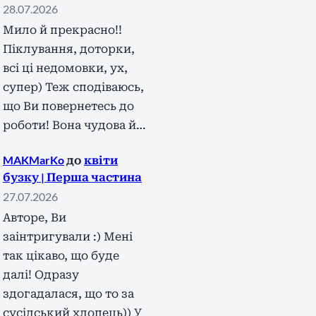
28.07.2026
Мило й прекрасно!!
Піклування, доторки,
всі ці недомовки, ух,
супер) Теж сподіваюсь,
що Ви повернетесь до
роботи! Вона чудова й…
MAKMarKo
до
квіти
бузку | Перша частина
27.07.2026
Авторе, Ви
заінтригували :) Мені
так цікаво, що буде
далі! Одразу
здогадалася, що то за
сусідський хлопець)) У