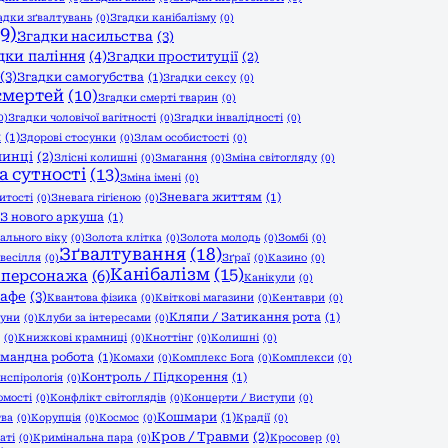
адки зґвалтувань
(0)
Згадки канібалізму
(0)
9)
Згадки насильства
(3)
дки паління
(4)
Згадки проституції
(2)
(3)
Згадки самогубства
(1)
Згадки сексу
(0)
смертей
(10)
Згадки смерті тварин
(0)
0)
Згадки чоловічої вагітності
(0)
Згадки інвалідності
(0)
и
(1)
Здорові стосунки
(0)
Злам особистості
(0)
чинці
(2)
Злісні колишні
(0)
Змагання
(0)
Зміна світогляду
(0)
а сутності
(13)
Зміна імені
(0)
Зневага життям
(1)
итості
(0)
Зневага гігієною
(0)
З нового аркуша
(1)
ального віку
(0)
Золота клітка
(0)
Золота молодь
(0)
Зомбі
(0)
Зґвалтування
(18)
 весілля
(0)
Зґраї
(0)
Казино
(0)
Канібалізм
(15)
 персонажа
(6)
Канікули
(0)
афе
(3)
Квантова фізика
(0)
Квіткові магазини
(0)
Кентаври
(0)
Кляпи / Затикання рота
(1)
уни
(0)
Клуби за інтересами
(0)
(0)
Книжкові крамниці
(0)
Кноттінг
(0)
Колишні
(0)
мандна робота
(1)
Комахи
(0)
Комплекс Бога
(0)
Комплекси
(0)
Контроль / Підкорення
(1)
нспірологія
(0)
омості
(0)
Конфлікт світоглядів
(0)
Концерти / Виступи
(0)
Кошмари
(1)
тва
(0)
Корупція
(0)
Космос
(0)
Крадії
(0)
Кров / Травми
(2)
аті
(0)
Кримінальна пара
(0)
Кросовер
(0)