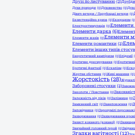
Друзі по листуванню
(2)
Друїди
Духи природи
(0)
Духовенство
(0)
Духо
Дівич-вечори / Парубоцькі вечори
(0)
Екзистенційна криза
(0)
Екзорцизм
(0
Елементи 
Електростимуляція
(0)
Елементи дарка
(6)
Елемент
Елементи м
Елементи жахів
(0)
Еле
Елементи романтики
(2)
Елементи інших типів стосун
Енергетичний вампіризм
(0)
Епідемії
Еротичне дресирування
(0)
Еротични
Еротичні фантазії
(0)
Ескапізм
(0)
Еско
Жертви обставин
(0)
Живі машини
(0)
Жорстокість
(28)
Журнал
Заборонені стосунки
(2)
Завоюв
Закоханіс
Заколоти / Повстання
(0)
Залежність від ліків
(0)
Залізниця
(0)
З
Замкнений світ
(0)
Занепокоєння
(0)
Заповідники
(0)
Зарозумілі персонажі
Захворювання
(0)
Захворювання крові
Захист коханого (коханої)
(0)
Захищен
Звичайний головний герой
(0)
Звідни
Згадки вагітності
(12)
Зга