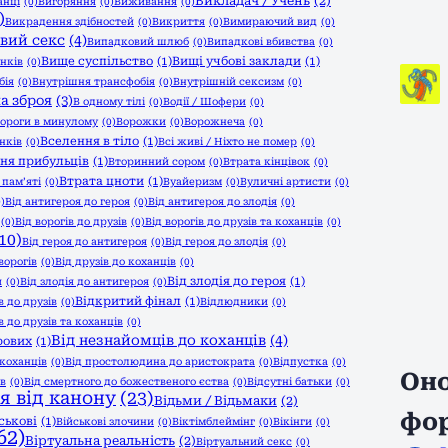
Викладач / Учень
(2)
анці
(0)
Вигоряння
(0)
Виживання
(0)
)
Викрадення здібностей
(0)
Викриття
(0)
Вимираючий вид
(0)
вий секс
(4)
Випадковий шлюб
(0)
Випадкові вбивства
(0)
Вище суспільство
(1)
Вищі учбові заклади
(1)
унків
(0)
бія
(0)
Внутрішня трансфобія
(0)
Внутрішній сексизм
(0)
а зброя
(3)
В одному тілі
(0)
Водії / Шофери
(0)
ороги в минулому
(0)
Ворожки
(0)
Ворожнеча
(0)
Вселення в тіло
(1)
нків
(0)
Всі живі / Ніхто не помер
(0)
ня прибульців
(1)
Вторинний сором
(0)
Втрата кінцівок
(0)
Втрата цноти
(1)
 пам’яті
(0)
Вуайеризм
(0)
Вуличні артисти
(0)
0)
Від антигероя до героя
(0)
Від антигероя до злодія
(0)
(0)
Від ворогів до друзів
(0)
Від ворогів до друзів та коханців
(0)
10)
Від героя до антигероя
(0)
Від героя до злодія
(0)
ворогів
(0)
Від друзів до коханців
(0)
Від злодія до героя
(1)
и
(0)
Від злодія до антигероя
(0)
Відкритий фінал
(1)
в до друзів
(0)
Відлюдники
(0)
 до друзів та коханців
(0)
Від незнайомців до коханців
(4)
рових
(1)
коханців
(0)
Від простолюдина до аристократа
(0)
Відпустка
(0)
Оно
ів
(0)
Від смертного до божественого єства
(0)
Відсутні батьки
(0)
я від канону
(23)
Відьми / Відьмаки
(2)
фо
ськові
(1)
Військові злочини
(0)
Віктімблеймінг
(0)
Вікінги
(0)
62)
Віртуальна реальність
(2)
Віртуальний секс
(0)