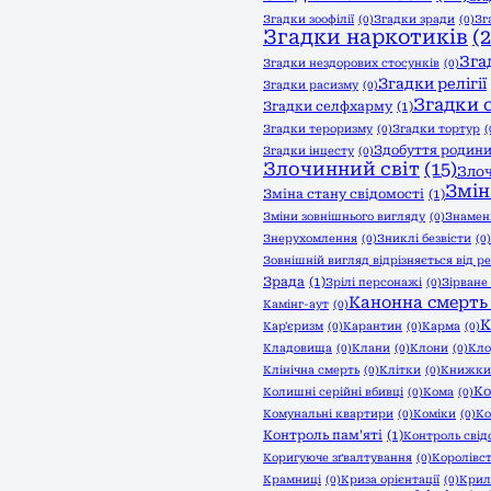
Згадки зоофілії
(0)
Згадки зради
(0)
Зг
Згадки наркотиків
(2
Зга
Згадки нездорових стосунків
(0)
Згадки релігії
Згадки расизму
(0)
Згадки 
Згадки селфхарму
(1)
Згадки тероризму
(0)
Згадки тортур
(
Здобуття родин
Згадки інцесту
(0)
Злочинний світ
(15)
Зло
Змін
Зміна стану свідомості
(1)
Зміни зовнішнього вигляду
(0)
Знамен
Знерухомлення
(0)
Зниклі безвісти
(0)
Зовнішній вигляд відрізняється від ре
Зрада
(1)
Зрілі персонажі
(0)
Зірване
Канонна смерть
Камінг-аут
(0)
К
Кар'єризм
(0)
Карантин
(0)
Карма
(0)
Кладовища
(0)
Клани
(0)
Клони
(0)
Кло
Клінічна смерть
(0)
Клітки
(0)
Книжки
Ко
Колишні серійні вбивці
(0)
Кома
(0)
Комунальні квартири
(0)
Коміки
(0)
Ко
Контроль пам'яті
(1)
Контроль свід
Коригуюче зґвалтування
(0)
Королівс
Крамниці
(0)
Криза орієнтації
(0)
Крил