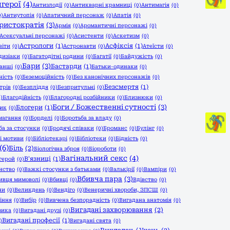
герої
(4)
Антизлодії
(0)
Антикварні крамниці
(0)
Антимагія
(0)
0)
Антиутопія
(0)
Апатичний персонаж
(0)
Апатія
(0)
ристократія
(3)
Армія
(0)
Аромантичні персонажі
(0)
Асексуальні персонажі
(0)
Асистенти
(0)
Аскетизм
(0)
Астрологи
(1)
Асфіксія
(1)
віти
(0)
Астронавти
(0)
Атеїсти
(0)
дизіаки
(0)
Багатодітні родини
(0)
Багатії
(0)
Байдужість
(0)
Бари
(3)
Бастарди
(1)
анші
(0)
Батьки-одинаки
(0)
ність
(0)
Беземоційність
(0)
Без канонічних персонажів
(0)
Безсмертя
(1)
трів
(0)
Безпліддя
(0)
Безпритульні
(0)
0)
Благодійність
(0)
Благородні розбійники
(0)
Близнюки
(0)
Боги / Божественні сутності
(3)
Блогери
(1)
ник
(0)
магання
(0)
Борделі
(0)
Боротьба за владу
(0)
ба за стосунки
(0)
Бродячі співаки
(0)
Броманс
(0)
Булінг
(0)
 і мотиви
(0)
Бібліотекарі
(0)
Бібліотеки
(0)
Бідність
(0)
(6)
Біль
(2)
Біологічна зброя
(0)
Біороботи
(0)
Вагінальний секс
(4)
В'язниці
(1)
герой
(0)
нство
(0)
Важкі стосунки з батьками
(0)
Валькірії
(0)
Вампіри
(0)
Вбивча пара
(3)
ивця мимоволі
(0)
Вбивці
(0)
Вдівство
(0)
ни
(0)
Великдень
(0)
Вендіго
(0)
Венеричні хвороби, ЗПСШ
(0)
іння
(0)
Вибір
(0)
Вивчена безпорадність
(0)
Вигадана анатомія
(0)
Вигадані захворювання
(2)
зика
(0)
Вигадані друзі
(0)
Вигадані професії
(1)
)
Вигадані свята
(0)