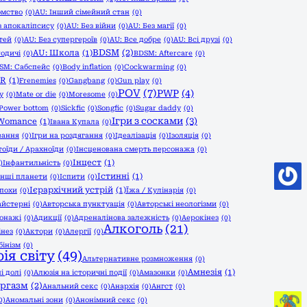
омство
(0)
AU: Інший сімейний стан
(0)
з апокаліпсису
(0)
AU: Без війни
(0)
AU: Без магії
(0)
тей
(0)
AU: Без супергероїв
(0)
AU: Все добре
(0)
AU: Всі друзі
(0)
BDSM
(2)
AU: Школа
(1)
Родичі
(0)
BDSM: Aftercare
(0)
SM: Сабспейс
(0)
Body inflation
(0)
Cockwarming
(0)
ER
(1)
Frenemies
(0)
Gangbang
(0)
Gun play
(0)
POV
(7)
PWP
(4)
y
(0)
Mate or die
(0)
Moresome
(0)
 Power bottom
(0)
Sickfic
(0)
Songfic
(0)
Sugar daddy
(0)
Ігри з сосками
(3)
Womance
(1)
Івана Купала
(0)
вання
(0)
Ігри на роздягання
(0)
Ідеалізація
(0)
Ізоляція
(0)
тоїди / Арахноїди
(0)
Інсценована смерть персонажа
(0)
Інцест
(1)
)
Інфантильність
(0)
Істинні
(1)
Інші планети
(0)
Іспити
(0)
Ієрархічний устрій
(1)
епохи
(0)
Їжа / Кулінарія
(0)
айстерні
(0)
Авторська пунктуація
(0)
Авторські неологізми
(0)
сонажі
(0)
Адикції
(0)
Адреналінова залежність
(0)
Аерокінез
(0)
Алкоголь
(21)
інез
(0)
Актори
(0)
Алергії
(0)
бінізм
(0)
ія світу
(49)
Альтернативне розмноження
(0)
Амнезія
(1)
і долі
(0)
Алюзія на історичні події
(0)
Амазонки
(0)
оргазм
(2)
Анальний секс
(0)
Анархія
(0)
Ангст
(0)
0)
Аномальні зони
(0)
Анонімний секс
(0)