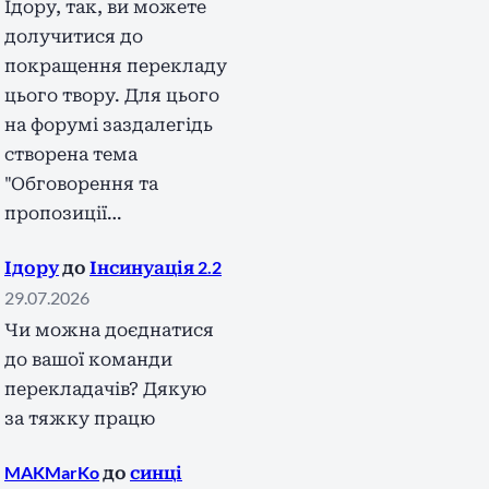
Ідору, так, ви можете
долучитися до
покращення перекладу
цього твору. Для цього
на форумі заздалегідь
створена тема
"Обговорення та
пропозиції…
Ідору
до
Інсинуація 2.2
29.07.2026
Чи можна доєднатися
до вашої команди
перекладачів? Дякую
за тяжку працю
MAKMarKo
до
синці