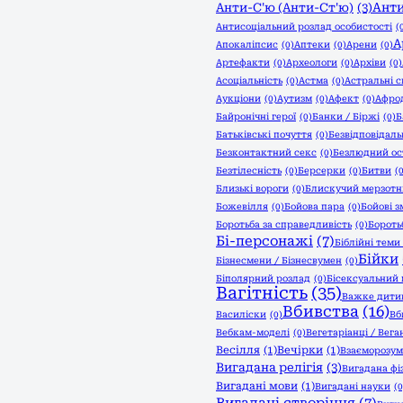
Анти
Анти-С'ю (Анти-Ст'ю)
(3)
Антисоціальний розлад особистості
(
А
Апокаліпсис
(0)
Аптеки
(0)
Арени
(0)
Артефакти
(0)
Археологи
(0)
Архіви
(0)
Асоціальність
(0)
Астма
(0)
Астральні с
Аукціони
(0)
Аутизм
(0)
Афект
(0)
Афро
Байронічні герої
(0)
Банки / Біржі
(0)
Б
Батьківські почуття
(0)
Безвідповідаль
Безконтактний секс
(0)
Безлюдний ос
Безтілесність
(0)
Берсерки
(0)
Битви
(
Близькі вороги
(0)
Блискучий мерзот
Божевілля
(0)
Бойова пара
(0)
Бойові з
Боротьба за справедливість
(0)
Бороть
Бі-персонажі
(7)
Біблійні теми
Бійки
Бізнесмени / Бізнесвумен
(0)
Біполярний розлад
(0)
Бісексуальний 
Вагітність
(35)
Важке дити
Вбивства
(16)
Василіски
(0)
Вб
Вебкам-моделі
(0)
Вегетаріанці / Вега
Весілля
(1)
Вечірки
(1)
Взаєморозум
Вигадана релігія
(3)
Вигадана фі
Вигадані мови
(1)
Вигадані науки
(0