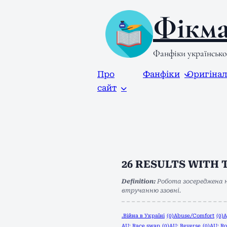
Фікма
Фанфіки українськ
Про
Фанфіки
Оригіна
сайт
26
RESULTS WITH 
Definition:
Робота зосереджена н
втручанню ззовні.
.Війна в Україні
(0)
Abuse/Comfort
(0)
A
AU: Race swap
(0)
AU: Reverse
(0)
AU: Ro