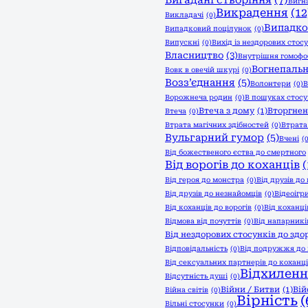
Вигадані створіння
(7)
Вигн
Викрадення
(12
Викладачі
(0)
Випадко
Випадковий поцілунок
(0)
Випускні
(0)
Вихід із нездорових стос
Власництво
(3)
Внутрішня гомофо
Вогнепальн
Вовк в овечій шкурі
(0)
Возз’єднання
(5)
Волонтери
(0)
В
Ворожнеча родин
(0)
В пошуках стосу
Втеча з дому
(1)
Вторгнен
Втеча
(0)
Втрата магічних здібностей
(0)
Втрата
Вульгарний гумор
(5)
Вчені
(
Від божественого єства до смертного
Від ворогів до коханців
(
Від героя до монстра
(0)
Від друзів до 
Від друзів до незнайомців
(0)
Відеоігр
Від коханців до ворогів
(0)
Від коханці
Відмова від почуттів
(0)
Від напарників
Від нездорових стосунків до здо
Відповідальність
(0)
Від подружжя до 
Від сексуальних партнерів до коханц
Відхиленн
Відсутність душі
(0)
Війни / Битви
(1)
Вій
Війна світів
(0)
Вірність
(
Вільні стосунки
(0)