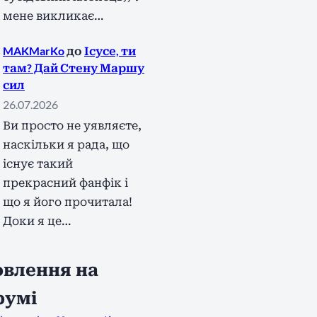
мене викликає…
MAKMarKo
до
Ісусе, ти
там? Дай Стену Маршу
сил
26.07.2026
Ви просто не уявляєте,
наскільки я рада, що
існує такий
прекрасний фанфік і
що я його прочитала!
Доки я це…
влення на
румі