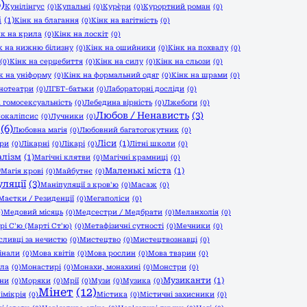
)
Кунілінгус
(0)
Купальні
(0)
Кур`єри
(0)
Курортний роман
(0)
і
(1)
Кінк на благання
(0)
Кінк на вагітність
(0)
нк на крила
(0)
Кінк на лоскіт
(0)
к на нижню білизну
(0)
Кінк на ошийники
(0)
Кінк на похвалу
(0)
(0)
Кінк на серцебиття
(0)
Кінк на силу
(0)
Кінк на сльози
(0)
к на уніформу
(0)
Кінк на формальний одяг
(0)
Кінк на шрами
(0)
нотеатри
(0)
ЛГБТ-батьки
(0)
Лабораторні досліди
(0)
 гомосексуальність
(0)
Лебедина вірність
(0)
Лжебоги
(0)
Любов / Ненависть
(3)
окаліпсис
(0)
Лучники
(0)
(6)
Любовна магія
(0)
Любовний багатогокутник
(0)
Ліси
(1)
ри
(0)
Лікарні
(0)
Лікарі
(0)
Літні школи
(0)
алізм
(1)
Магічні клятви
(0)
Магічні крамниці
(0)
)
Маленькі міста
(1)
Магія крові
(0)
Майбутнє
(0)
ляції
(3)
Маніпуляції з кров'ю
(0)
Масаж
(0)
Маєтки / Резиденції
(0)
Мегаполіси
(0)
0)
Медовий місяць
(0)
Медсестри / Медбрати
(0)
Меланхолія
(0)
рі С'ю (Марті Ст'ю)
(0)
Метафізичні сутності
(0)
Мечники
(0)
ливці за нечистю
(0)
Мистецтво
(0)
Мистецтвознавці
(0)
інали
(0)
Мова квітів
(0)
Мова рослин
(0)
Мова тварин
(0)
іла
(0)
Монастирі
(0)
Монахи, монахині
(0)
Монстри
(0)
Музиканти
(1)
ани
(0)
Моряки
(0)
Мрії
(0)
Музи
(0)
Музика
(0)
Мінет
(12)
імікрія
(0)
Містика
(0)
Містичні захисники
(0)