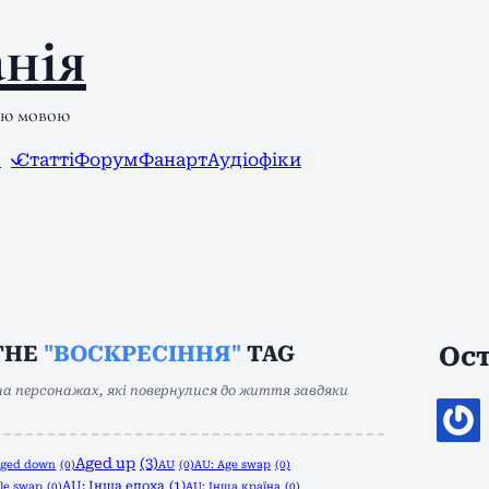
нія
ою мовою
л
Статті
Форум
Фанарт
Аудіофіки
THE
"ВОСКРЕСІННЯ"
TAG
Ост
а персонажах, які повернулися до життя завдяки
Aged up
(3)
ged down
(0)
AU
(0)
AU: Age swap
(0)
AU: Інша епоха
(1)
le swap
(0)
AU: Інша країна
(0)