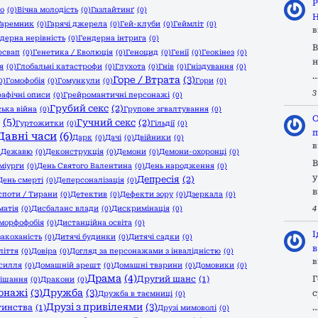
Р
го
(0)
Вічна молодість
(0)
Газлайтинґ
(0)
Н
Гаремник
(0)
Гарячі джерела
(0)
Гей-клуби
(0)
Геймліт
(0)
в
дерна нерівність
(0)
Гендерна інтрига
(0)
В
рсвап
(0)
Генетика / Еволюція
(0)
Геноцид
(0)
Генії
(0)
Геокінез
(0)
н
я
(0)
Глобальні катастрофи
(0)
Глухота
(0)
Гнів
(0)
Гніздування
(0)
Горе / Втрата
(3)
0)
Гомофобія
(0)
Гомункули
(0)
Гори
(0)
3
рафічні описи
(0)
Грейромантичні персонажі
(0)
Грубий секс
(2)
ька війна
(0)
Групове згвалтування
(0)
О
(5)
Гучний секс
(2)
Гуртожитки
(0)
Гільдії
(0)
п
Давні часи
(6)
Дарк
(0)
Дачі
(0)
Двійники
(0)
в
)
Дежавю
(0)
Деконструкція
(0)
Демони
(0)
Демони-охоронці
(0)
В
міурги
(0)
День Святого Валентина
(0)
День народження
(0)
у
Депресія
(2)
День смерті
(0)
Деперсоналізація
(0)
в
споти / Тирани
(0)
Детектив
(0)
Дефекти зору
(0)
Дзеркала
(0)
4
матія
(0)
Дисбаланс влади
(0)
Дискримінація
(0)
морфофобія
(0)
Дистанційна освіта
(0)
І
закоханість
(0)
Дитячі будинки
(0)
Дитячі садки
(0)
в
ліття
(0)
Довіра
(0)
Догляд за персонажами з інвалідністю
(0)
в
силля
(0)
Домашній арешт
(0)
Домашні тварини
(0)
Домовики
(0)
Драма
(4)
Другий шанс
(1)
Г
ішання
(0)
Дракони
(0)
сонажі
(3)
Дружба
(3)
с
Дружба в таємниці
(0)
Друзі з привілеями
(3)
тинства
(1)
Друзі мимоволі
(0)