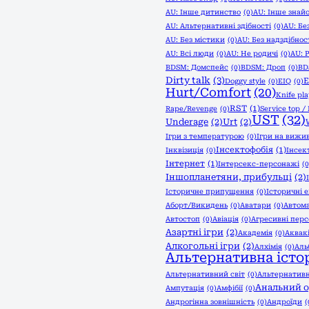
AU: Інше дитинство
(0)
AU: Інше знай
AU: Альтернативні здібності
(0)
AU: Бе
AU: Без містики
(0)
AU: Без надздібнос
AU: Всі люди
(0)
AU: Не родичі
(0)
AU: 
BDSM: Домспейс
(0)
BDSM: Дроп
(0)
BD
Dirty talk
(3)
Doggy style
(0)
EIQ
(0)
Hurt/Comfort
(20)
Knife pla
RST
(1)
Rape/Revenge
(0)
Service top /
UST
(32)
Underage
(2)
Urt
(2)
Ігри з температурою
(0)
Ігри на вижи
Інсектофобія
(1)
Інквізиція
(0)
Інсек
Інтернет
(1)
Інтерсекс-персонажі
(0
Іншопланетяни, прибульці
(2)
Історичне припущення
(0)
Історичні 
Аборт/Викидень
(0)
Аватари
(0)
Автом
Автостоп
(0)
Авіація
(0)
Агресивні пер
Азартні ігри
(2)
Академія
(0)
Аквак
Алкогольні ігри
(2)
Алхімія
(0)
Аль
Альтернативна істор
Альтернативний світ
(0)
Альтернативн
Анальний 
Ампутація
(0)
Амфібії
(0)
Андрогінна зовнішність
(0)
Андроїди
(