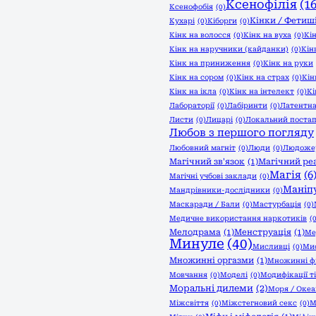
Ксенофілія
(16
Ксенофобія
(0)
Кінки / Фетиш
Кухарі
(0)
Кіборги
(0)
Кінк на волосся
(0)
Кінк на вуха
(0)
Кі
Кінк на наручники (кайданки)
(0)
Кін
Кінк на приниження
(0)
Кінк на руки
Кінк на сором
(0)
Кінк на страх
(0)
Кін
Кінк на ікла
(0)
Кінк на інтелект
(0)
Кі
Лабораторії
(0)
Лабіринти
(0)
Латентна
Листи
(0)
Лицарі
(0)
Локальний постап
Любов з першого погляду
Любовний магніт
(0)
Люди
(0)
Людоже
Магічний зв'язок
(1)
Магічний ре
Магія
(6
Магічні учбові заклади
(0)
Маніпу
Мандрівники-дослідники
(0)
Маскаради / Бали
(0)
Мастурбація
(0)
Медичне використання наркотиків
(
Мелодрама
(1)
Менструація
(1)
Ме
Минуле
(40)
Мисливці
(0)
Мис
Множинні оргазми
(1)
Множинні ф
Мовчання
(0)
Моделі
(0)
Модифікації т
Моральні дилеми
(2)
Моря / Оке
Міжсвіття
(0)
Міжстегновий секс
(0)
М