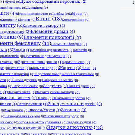
Дуже обдарований персонаж
(2)
(1)
Дуелі
(0)
2
вний зв'язок
(0)
Духокінез
(0)
Діти
(4)
Дітоненависництво
(0)
Егоїзм
(0)
Ейфорія
(0)
Екшн
(18)
)
Екологи / Біологи
(0)
Електрокінез
(0)
ангсту
(6)
Елементи гумору
(2)
Елементи драми
(4)
и детективу
(2)
істики
(9)
Елементи психології
(7)
менти фемслешу
(11)
Елементи флаффа
(0)
ків
(3)
Ельфи
(1)
Емоційна одержимість
(0)
Емпатія
(0)
(0)
Епілепсія
(0)
Еротична надстимуляція
(0)
Еротичні покарання
(1)
й масаж
(0)
Еротичні сни
(0)
Жаргон
(2)
рт
(0)
Естетика
(0)
Жаль / Шкода
(0)
Жахи
(0)
Життя в квартирі
(0)
Жорстоке поводження з тваринами
(0)
істи
(0)
Жіноча дружба
(0)
Заборона на магію
(0)
Заздрість
(1)
ання
(0)
Загублені світи
(0)
Закляті друзі
(0)
ть
(1)
Закриті міста
(0)
Закриті учбові заклади
(0)
Замах на життя
(2)
Замки
(0)
Замкнений простір
(0)
Заперечення почуттів
(3)
апахи
(1)
Заперечення
(1)
Затишок
(3)
Засоси/Укуси
(1)
(0)
Заручники
(0)
(0)
Захворювання серця
(0)
Захисники природи
(0)
ий секс
(0)
Зброя масового ураження
(0)
Зведені родичі
(0)
Згадки алкоголю
(12)
Згадки адикцій
(1)
цтво
(0)
дки вбивств
(0)
Згадки війни
(0)
Згадки жорстокості
(0)