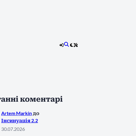
анні коментарі
Artem Markin
до
Інсинуація 2.2
30.07.2026