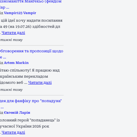
ізноманіття Мангекьо (фендом
ар …
ід
Vampir123 Vampir
 цій ідеї хочу надати посилання
а 49 (на 19.07.26) здібностей дл
…
Читати далі
 тижні тому
бговорення та пропозиції щодо
е …
ід
Artem Markin
ітаю спільноту! Я працюю над
країнським перекладом
ідомого веб …
Читати далі
 тижні тому
дея для фанфіку про "попадуна"
 …
ід
Євгеній Ларін
оловний герой "попаданець" із
учасної України 2026 рок
…
Читати далі