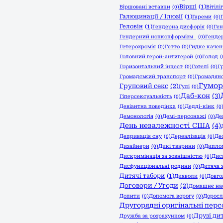
Вірші
(1)
Віршовані вставки
(0)
Вітілі
Галюцинації / Ілюзії
(1)
Гареми
(0)
Геловін
(1)
Гендерна дисфорія
(0)
Ген
Гендерний нонконформізм
(0)
Генде
Гетерохромія
(0)
Гетто
(0)
Гидке качен
Головний герой-антигерой
(0)
Голод
(
Горизонтальний інцест
(0)
Готелі
(0)
Г
Громадський транспорт
(0)
Громадянс
Гумор
Груповий секс
(2)
Гулі
(0)
Даб-кон
(3)
Гіперсексуальність
(0)
Девіантна поведінка
(0)
Дедді-кінк
(0
Демонологія
(0)
Демі-персонажі
(0)
Де
День незалежності США
(4)
Депривація сну
(0)
Дереалізація
(0)
Де
Дизайнери
(0)
Дикі тварини
(0)
Дипло
Дискримінація за зовнішністю
(0)
Дис
Дисфункціональні родини
(0)
Дитяча 
Дитячі табори
(1)
Дияволи
(0)
Довго
Договори / Угоди
(2)
Домашнє на
Допити
(0)
Допомога ворогу
(0)
Доросл
Другорядні оригінальні пер
Друзі ди
Дружба за розрахунком
(0)