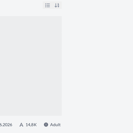
6.2026
14,8 K
Adult