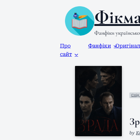
Фікма
Фанфіки українськ
Про
Фанфіки
Оригіна
сайт
Слід 
Зр
by
K