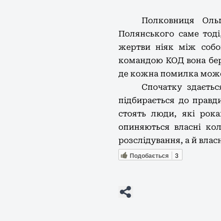
Полковниця Ольг
Полянського саме тоді
жертви ніяк між собо
командою КОД вона бер
де кожна помилка може
Спочатку здаєть
підбирається до правд
стоять люди, які рок
опиняються власні кол
розслідування, а й влас
Подобається
3