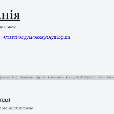
нія
ою мовою
л
Статті
Форум
Фанарт
Аудіофіки
(телесеріал)
Детектив
Драма
Романтика
Віктор Шаблій (Слід)
Ольга Коса
ада
obra Anakondovna