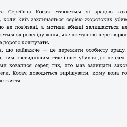
а Сергіївна Косач стикається зі зрадою коха
, коли Київ захлинається серією жорстоких уби
ю не пов’язані, а мотиви вбивці залишаються не
еться за розслідування,
яке поступово перетворює
 дорого коштувати.
ся, що найважче — це пережити особисту зраду
и, тим очевиднішим стає інше: убивця діє не сам
ами ховалися серед тих, хто мав захищати закон
еги, Косач доводиться вирішувати, кому вона г
не життя.