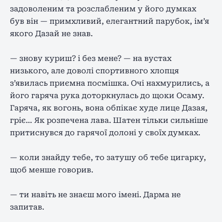
задоволеним та розслабленим у його думках
був він — примхливий, елегантний парубок, ім’я
якого Дазай не знав.
— знову куриш? і без мене? — на вустах
низького, але доволі спортивного хлопця
з’явилась приємна посмішка. Очі нахмурились, а
його гаряча рука доторкнулась до щоки Осаму.
Гаряча, як вогонь, вона обпікає худе лице Дазая,
гріє… Як розпечена лава. Шатен тільки сильніше
притиснувся до гарячої долоні у своїх думках.
— коли знайду тебе, то затушу об тебе цигарку,
щоб менше говорив.
— ти навіть не знаєш мого імені. Дарма не
запитав.