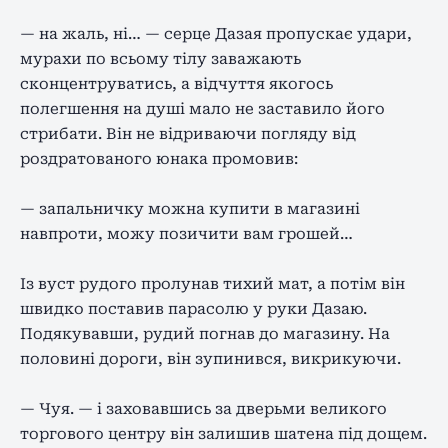
— на жаль, ні… — серце Дазая пропускає удари,
мурахи по всьому тілу заважають
сконцентруватись, а відчуття якогось
полегшення на душі мало не заставило його
стрибати. Він не відриваючи погляду від
роздратованого юнака промовив:
— запальничку можна купити в магазині
навпроти, можу позичити вам грошей…
Із вуст рудого пролунав тихий мат, а потім він
швидко поставив парасолю у руки Дазаю.
Подякувавши, рудий погнав до магазину. На
половині дороги, він зупинився, викрикуючи.
— Чуя. — і заховавшись за дверьми великого
торгового центру він залишив шатена під дощем.