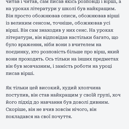
читав і читав, сам писав якісь розповіді і вірші, а
на уроках літератури у школі був найкращим.
Він просто обожнював описи, обожнював вірші
із великим сенсом, точніше, обожнював усі
вірші. Він сам знаходив у них сенс. На уроках
літератури, він відповідав настільки багато, що
було враження, ніби вони з вчителем на
поєдинку, хто розповість більше про вірш, який
вони проходять. Ось тільки на інших предметах
він був мовчазним, і замість роботи на уроці
писав вірші.
Як тільки цей високий, худий хлопчина
поступив, він став найкращим у своїй групі, хоч
його підхід до навчання був доволі дивним.
Скоріше, він не вчив зовсім нічого, він
покладався на свої почуття.