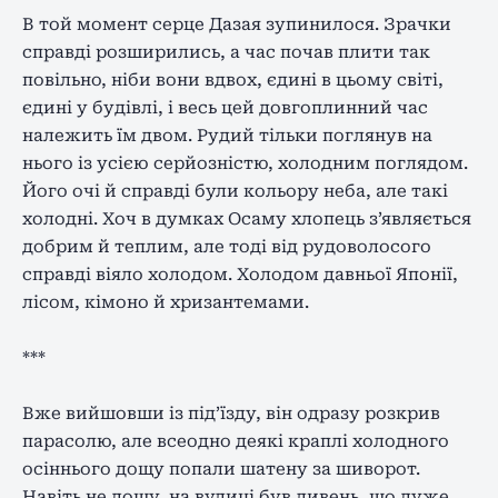
В той момент серце Дазая зупинилося. Зрачки
справді розширились, а час почав плити так
повільно, ніби вони вдвох, єдині в цьому світі,
єдині у будівлі, і весь цей довгоплинний час
належить їм двом. Рудий тільки поглянув на
нього із усією серйозністю, холодним поглядом.
Його очі й справді були кольору неба, але такі
холодні. Хоч в думках Осаму хлопець з’являється
добрим й теплим, але тоді від рудоволосого
справді віяло холодом. Холодом давньої Японії,
лісом, кімоно й хризантемами.
***
Вже вийшовши із під’їзду, він одразу розкрив
парасолю, але всеодно деякі краплі холодного
осіннього дощу попали шатену за шиворот.
Навіть не дощу, на вулиці був ливень, що дуже