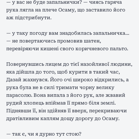
— у вас не буде запальнички? — чиясь гаряча
рука лягла на плече Осаму, що заставило його
аж підстрибнути.
— у таку погоду вам знадобилась запальничка…
— не повертаючись промовив шатен,
перевіряючи кишені свого коричневого пальто.
Повернувшись лицем до тієї назойливої людини,
яка дійшла до того, щоб курити в такий час,
Дазай жахнувся. Його очі широко відкрились, а
рука була не в силі тримати чорну велику
парасолю. Вона випала з його рук, але жвавий
рудий хлопець впіймав її прямо біля землі.
Піднявши її, він здійняв її вверх, перекриваючи
дратівливим каплям дощу дорогу до Осаму.
— так є, чи я дурно тут стою?