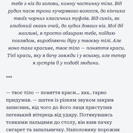
тебе з ніг до голови, кожну частинку тіла. Від
рудих пасм трохи кучерявого волосся, до кінчика
твоїх чорних класичних туфлів. Від синіх, як
глибокий океан очей, до худих довгих ніг. Мої дії
жахливі, я просто обзираю тебе, поїдаю
поглядом, виробляючи діру у твоєму тілі. Але
воно таке красиве, твоє тіло — поняття краси.
Тієї краси, яку я бачу завжди і у всьому, але тепер
я зустрів її у подобі людини.
***
— твоє тіло — поняття краси… хах.. гарно
придумав. — шатен із різким звуком закрив
записник, від чого до його лиця приступив
легенький вітерець від удару. Потянувшись
тонкими пальцями до столу, він взяв пачку
сигарет та запальничку. Наполовину порожня