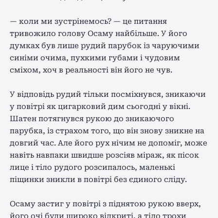
— коли ми зустрінемось? — це питання
тривожило голову Осаму найбільше. У його
думках був лише рудий парубок із чаруючими
синіми очима, пухкими губами і чудовим
сміхом, хоч в реальності він його не чув.
У відповідь рудий тільки посміхнувся, зникаючи
у повітрі як цигарковий дим сьогодні у вікні.
Шатен потягнувся рукою до зникаючого
парубка, із страхом того, що він знову зникне на
довгий час. Але його рух нічим не допоміг, може
навіть навпаки швидше розсіяв міраж, як пісок
лице і тіло рудого розсипалось, маленькі
піщинки зникли в повітрі без єдиного сліду.
Осаму застиг у повітрі з піднятою рукою вверх,
його очі були широко відкриті, а тіло трохи