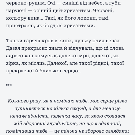
червоно-рудим. Очі — синіші від небес, а губи
чаруючі — осінній цвіт хризантем. Червоні,
кольору вина… Такі, як його локони, такі
пристрасні, як бордові хризантеми.
Тільки гаряча кров в синіх, пульсуючих венах
Дазая прекрасно знала й відчувала, що ці слова
адресовані комусь із далекої мрії, далекої, як
зірка, як місяць. Далекої, але такої рідної, такої
прекрасної й близької серцю…
***
Кожного разу, як я помічаю тебе, моє серце різко
зупиняється на кілька секунд, а для мене це
неначе вічність, пеленка часу, за якою сховався
мій здоровий глузд. Єдине, на що я здатний,
помітивши тебе — це тільки не здорово оглядати