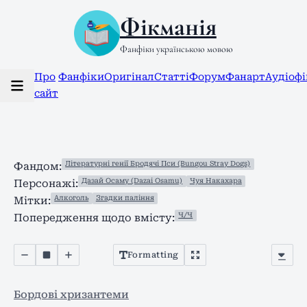
Фікманія
Фанфіки українською мовою
Про
Фанфіки
Оригінал
Статті
Форум
Фанарт
Аудіоф
сайт
Літературні генії Бродячі Пси (Bungou Stray Dogs)
Фандом:
Дазай Осаму (Dazai Osamu)
Чуя Накахара
Персонажі:
Алкоголь
Згадки паління
Мітки:
Ч/Ч
Попередження щодо вмісту:
Formatting
Бордові хризантеми