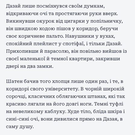
Дазай лише посміхнувся своїм думкам,
відкриваючи очі та простягаючи руки вверх.
Викинувши окурок від цигарки у попільничку,
він швидкою ходою пішов у коридор, беручи
своє коричневе пальто. Навушники у вухах,
спокійний плейлист у спотіфаї, і тільки Дазай.
Прихопивши й парасолю, він повільно вийшов із
своєї маленької й темної квартири, закривши
двері на два замки.
Шатен бачив того хлопця лише один раз, і те, в
коридорі свого університету. В чорній широкій
сорочці, класичних облягаючих штанах, які так
красиво лягали на його довгі ноги. Темні туфлі
на невеликому каблуку. Худе тіло, бліда шкіра і
сині-сині очі, вони дивилися прямо на Дазая, в
саму душу.