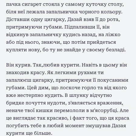
пачка сигарет стояла у самому куточку столу,
біля неї лежала запальничка чорного кольору.
Діставши одну цигарку, Дазай взяв її до рота,
притримуючи губами. Підпаливши її, він
відкинув запальничку кудись назад, на ліжко
або під нього, знаючи, що потім прийдеться
купляти нову, бо ту не знайде у своєму безладі.
Він курив. Так,любив курити. Навіть в цьому він
знаходив красу. Як легкими рухами ти
запалюєш цигарку, притримуючи її покусаними
губами. Цей дим, що лоскоче горло та від якого
вже нестерпно нудить. В шлунку відчутно
бридке почуття нудоти, з’являється враження,
неначе твої кишки перемололи в м’ясорубці. Але
це виглядає так красиво, і факт того, що ця краса
погубить тебе в любий момент змушував Дазая
курити ще більше.