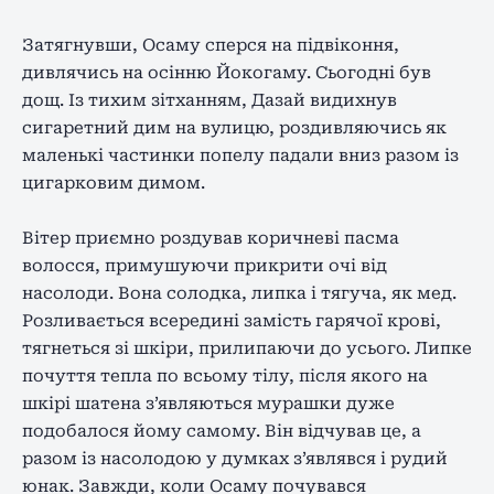
Затягнувши, Осаму сперся на підвіконня,
дивлячись на осінню Йокогаму. Сьогодні був
дощ. Із тихим зітханням, Дазай видихнув
сигаретний дим на вулицю, роздивляючись як
маленькі частинки попелу падали вниз разом із
цигарковим димом.
Вітер приємно роздував коричневі пасма
волосся, примушуючи прикрити очі від
насолоди. Вона солодка, липка і тягуча, як мед.
Розливається всередині замість гарячої крові,
тягнеться зі шкіри, прилипаючи до усього. Липке
почуття тепла по всьому тілу, після якого на
шкірі шатена з’являються мурашки дуже
подобалося йому самому. Він відчував це, а
разом із насолодою у думках з’являвся і рудий
юнак. Завжди, коли Осаму почувався