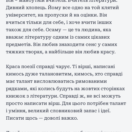
Він – майбутній вчитель. Вчитель літератури.
Дивний хлопець. Йому все одно на той клятий
університет, на пропуски й на оцінки. Він
вчиться тільки для себе, і хоче вчити інших
також для себе. Осаму — це та людина, яка
вважає літературу одним із самих цікавих
предметів. Він любив знаходити сенс у самих
тяжких творах, а найбільше він любив красу.
Краса поезії справді чарує. Ті вірші, написані
кимось дуже талановитим, кимось, хто справді
має талант висловлюватись римованими
рядками, які колись будуть на жовтих сторінках
книжок з літератури. Справді ж, не всі можуть
просто написати вірш. Для цього потрібен талант
і уміння, великий словниковий запас і ідеї.
Писати щось — доволі важко.