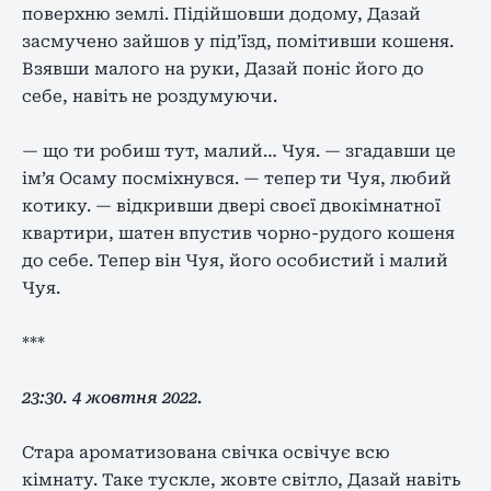
поверхню землі. Підійшовши додому, Дазай
засмучено зайшов у під’їзд, помітивши кошеня.
Взявши малого на руки, Дазай поніс його до
себе, навіть не роздумуючи.
— що ти робиш тут, малий… Чуя. — згадавши це
ім’я Осаму посміхнувся. — тепер ти Чуя, любий
котику. — відкривши двері своєї двокімнатної
квартири, шатен впустив чорно-рудого кошеня
до себе. Тепер він Чуя, його особистий і малий
Чуя.
***
23:30. 4 жовтня 2022.
Стара ароматизована свічка освічує всю
кімнату. Таке тускле, жовте світло, Дазай навіть