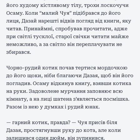
його худому кістлявому тілу, трохи лоскочучи
Осаму. Коли “малий Чуя” підібрався до його
лиця, Дазай нарешті відвів погляд від книги, яку
читав. Принаймні, спробував прочитати, адже
при світлі тусклої, старої свічки читати майже
неможливо, а за світло він переплачувати не
збирався.
Чорно-рудий котик почав тертися мордочкою
до його щоки, ніби благаючи Дазая, щоб він його
погладив. Осаму відкинув книгу, взявши котика
на руки. Задоволене мурчання заповнює всю
кімнату, а на лиці шатена з’являється посмішка.
Разом із нею у думках і рудий юнак.
— гарний котик, правда? — Чуя присів біля
Дазая, простягнувши руку до кота, але коли
залишився один дюйм, він зупинився.