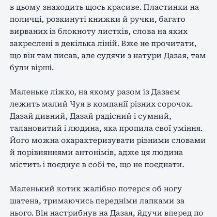
в цьому знаходить щось красиве. Пластинки на
поличці, розкинуті книжки й ручки, багато
вирваних із блокноту листків, слова на яких
закреслені в декілька ліній. Вже не прочитати,
що він там писав, але судячи з натури Дазая, там
були вірші.
Маленьке ліжко, на якому разом із Дазаєм
лежить малий Чуя в компанії різних сорочок.
Дазай дивний, Дазай радісний і сумний,
талановитий і людина, яка пропила свої уміння.
Його можна охарактеризувати різними словами
й порівняннями антонімів, адже ця людина
містить і поєднує в собі те, що не поєднати.
Маленький котик жалібно потерся об ногу
шатена, тримаючись передніми лапками за
нього. Він настрибнув на Дазая, йдучи вперед по