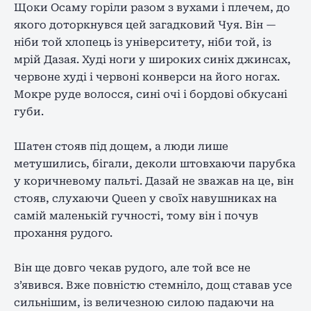
Щоки Осаму горіли разом з вухами і плечем, до
якого доторкнувся цей загадковий Чуя. Він —
ніби той хлопець із університету, ніби той, із
мрій Дазая. Худі ноги у широких синіх джинсах,
червоне худі і червоні конверси на його ногах.
Мокре руде волосся, сині очі і бордові обкусані
губи.
Шатен стояв під дощем, а люди лише
метушились, бігали, деколи штовхаючи парубка
у коричневому пальті. Дазай не зважав на це, він
стояв, слухаючи Queen у своїх навушниках на
самій маленькій гучності, тому він і почув
прохання рудого.
Він ще довго чекав рудого, але той все не
з’явився. Вже повністю стемніло, дощ ставав усе
сильнішим, із величезною силою падаючи на