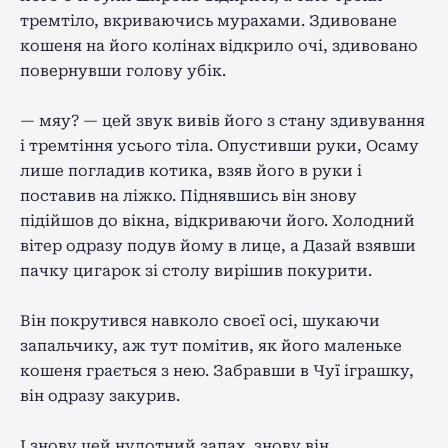
тремтіло, вкриваючись мурахами. Здивоване
кошеня на його колінах відкрило очі, здивовано
повернувши голову убік.
— мяу? — цей звук вивів його з стану здивування
і тремтіння усього тіла. Опустивши руки, Осаму
лише погладив котика, взяв його в руки і
поставив на ліжко. Піднявшись він знову
підійшов до вікна, відкриваючи його. Холодний
вітер одразу подув йому в лице, а Дазай взявши
пачку цигарок зі столу вирішив покурити.
Він покрутився навколо своєї осі, шукаючи
запальчику, аж тут помітив, як його маленьке
кошеня грається з нею. Забравши в Чуї іграшку,
він одразу закурив.
І знову цей нудотний запах, знову він