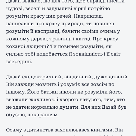
Дазай вважає, що для того, щоб справді писати
чудові, веселі й задумливі вірші потрібно
розуміти красу цих речей. Наприклад,
написавши про красу природи, ти повинен
розуміти її насправді, бачити своїми очима у
кожному дереві, травинці і квітці. Про красу
коханої людини? Ти повинен розуміти, як
сильно тобі подобається її зовнішність і її світ
всередині.
Дазай ексцентричний, він дивний, дуже дивний.
Він завжди мовчить і розуміє все зовсім по
іншому. Його батьки ніколи не розуміли його,
вважали жахливою і хворою натурою, тим, хто
не здатен нормально думати. Для них Дазай був
обузою, покаранням.
Осаму з дитинства захоплювався книгами. Він