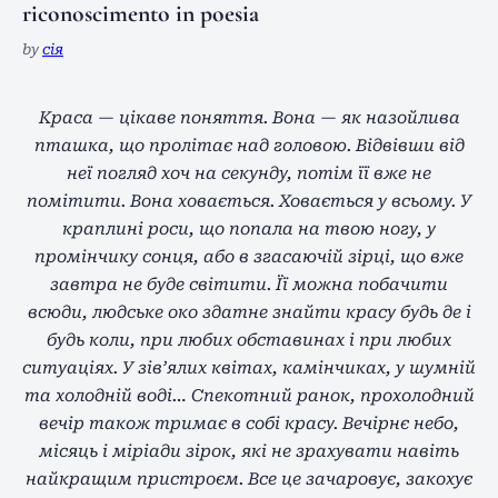
riconoscimento in poesia
by
сія
Краса — цікаве поняття. Вона — як назойлива
пташка, що пролітає над головою. Відвівши від
неї погляд хоч на секунду, потім її вже не
помітити. Вона ховається. Ховається у всьому. У
краплині роси, що попала на твою ногу, у
промінчику сонця, або в згасаючій зірці, що вже
завтра не буде світити. Її можна побачити
всюди, людське око здатне знайти красу будь де і
будь коли, при любих обставинах і при любих
ситуаціях. У зів’ялих квітах, камінчиках, у шумній
та холодній воді… Спекотний ранок, прохолодний
вечір також тримає в собі красу. Вечірнє небо,
місяць і міріади зірок, які не зрахувати навіть
найкращим пристроєм. Все це зачаровує, закохує