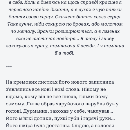
в себе. Коли я дивлюсь на щось справді красиве я
перестаю навіть дихати, а в вухах я чую тільки
биття свого серця. Скажене биття свого серця.
Таке гучне, ніби сокирою по дровах, або молотом
по металу. Зрачки розширюються, а в легенях
вже не вистачає повітря… Я знову і знову
закохуюсь в красу, помічаючи її всюди. І я помітив
її в тобі.
***
На кремових листках його нового записника
з’являлись все нові і нові слова. Нікому не
відомо, кому він це все писав, тільки йому
самому. Лише образ чаруйочого парубка був у
голові. Дурманив, закохав у себе, чаклував…
Його м’ягкі дотики, пухкі губи і гарячі руки…
Його шкіра була достатньо блідою, а волосся