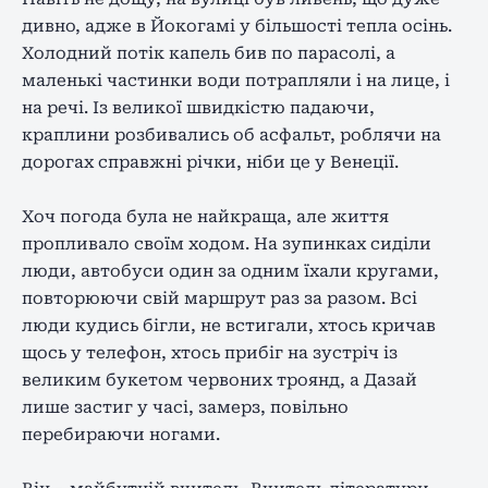
дивно, адже в Йокогамі у більшості тепла осінь.
Холодний потік капель бив по парасолі, а
маленькі частинки води потрапляли і на лице, і
на речі. Із великої швидкістю падаючи,
краплини розбивались об асфальт, роблячи на
дорогах справжні річки, ніби це у Венеції.
Хоч погода була не найкраща, але життя
пропливало своїм ходом. На зупинках сиділи
люди, автобуси один за одним їхали кругами,
повторюючи свій маршрут раз за разом. Всі
люди кудись бігли, не встигали, хтось кричав
щось у телефон, хтось прибіг на зустріч із
великим букетом червоних троянд, а Дазай
лише застиг у часі, замерз, повільно
перебираючи ногами.