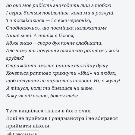
Бо око мо
є
радість знаходить лиш з тобою
І серце б’ється повільніше, коли ми в розлуці.
Ти посміхаєшся — і я вже червонію,
Сподіваючись, що посмішка належатиме
Лише мені. А
потім я боюся,
Адже знаю – скоро дух почне слабшати.
Але чому ти почуття викликав раптом у моїх
грудях?
Страждати змусив раніше спокійну душу.
Хочеться раптово крикнути «Іди!» на людях,
щоб почуття не вирвались назовні. Ні, я мушу!
Я тішуся, коли ти дивишся на мене.
Біжу як від вогню, боюся тебе.
Туга виднілася тільки в його очах.
Локі не приймав Грандмайстра і не збирався
приймати ніколи.
Подобається