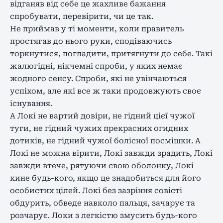
відганяв від себе це жахливе бажання
спробувати, перевірити, чи це так.
Не приймав у ті моменти, коли правитель
простягав до нього руки, сподіваючись
торкнутися, погладити, притягнути до себе. Такі
жалюгідні, нікчемні спроби, у яких немає
жодного сенсу. Спроби, які не увінчаються
успіхом, але які все ж таки продовжують своє
існування.
А Локі не вартий довіри, не гідний цієї чужої
туги, не гідний чужих прекрасних огидних
дотиків, не гідний чужої болісної посмішки. А
Локі не можна вірити, Локі завжди зрадить, Локі
завжди втече, рятуючи свою
оболонку
, Локі
кине будь-кого, якщо
це
знадобиться для його
особистих цілей. Локі без зазріння совісті
обдурить, обведе навколо пальця, зачарує та
розчарує. Локи з легкістю змусить будь-кого