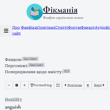
Фікманія
Фанфіки українською мовою
Про
Фанфіки
Оригінал
Статті
Форум
Фанарт
Аудіоф
сайт
Тор (Thor)
Фандом:
Локі (Loki)
Персонажі:
Ч/Ч
Попередження щодо вмісту:
Formatting
Previous
Next
Hostility
anguish