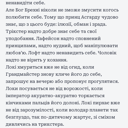
ненавидіти себе.
Але Бог Брехні ніколи не зможе змусити когось
полюбити себе. Тому що принц Асгард
у
чудово
знає, що з цього буде: ілюзії, обман і зрада.
Трікстер надто добре знає себе та свої
уподобання. Лафейсон надто сповнений
принципами, надто нудний, щоб маніпулювати
любов’ю. Лофт надто ненавидить себе. Чоловік
надто не вірить у кохання.
Локі хмуриться вже не від огид, коли
Грандмайстер знову кличе його до себе,
запрошує на вечерю або пропонує прогулятися.
Локи
по
сувається не від ворожості, коли
імператор акуратно-акуратно торкається
кінчиками пальців його долоні. Локі пирхає вже
не від зарозумілості, коли в
олодар планети
так
безглуздо, так по-дитячому жартує, зі смі
хом
дивлячись на трикстера.