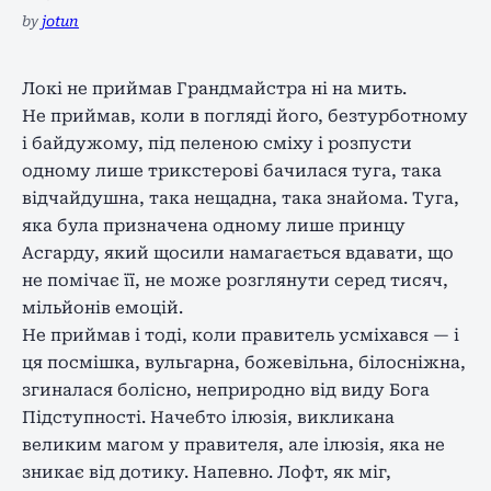
by
jotun
Локі не приймав Грандмайстра ні на мить.
Не приймав, коли в погляді його, безтурботному
і байдужому, під пеленою сміху і розпусти
одному лише трикстерові бачилася туга, така
відчайдушна, така нещадна, така знайома. Туга,
яка була призначена одному лише принцу
Асгард
у
,
який
щосили намагається вдавати, що
не помічає її, не може розглянути серед тисяч,
мільйонів емоцій.
Не приймав і тоді, коли правитель усміхався — і
ця посмішка, вульгарна, божевільна, білосніжна,
згиналася болісно, ​​неприродно
від виду
Бога
Підступ
ності
. Начебто ілюзія, викликана
великим магом у
правителя
, але ілюзія, яка не
зникає
від дотику
. Напевно. Лофт, як міг,