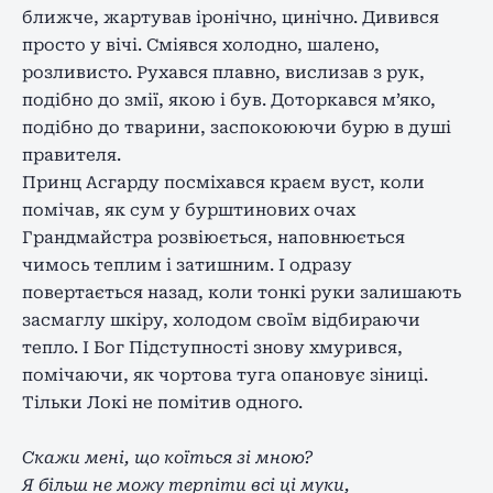
ближче, жартував іронічно, цинічно. Дивився
просто у вічі. Сміявся холодно, шалено,
розливисто. Рухався плавно, вислизав з рук,
подібно до змії, якою і був. Доторкався м’яко,
подібно до тварини, заспокоюючи бурю в душі
правителя.
Принц Асгарду посміхався краєм вуст, коли
помічав, як сум у
бурштинових
очах
Грандмайстра розвіюється, наповнюється
чимось теплим і затишним. І
о
дразу
повертається назад, коли тонкі руки залишають
засмаглу шкіру, холодом своїм відбираючи
тепло. І Бог Підступності знову хмурився,
помічаючи, як чортова туга опановує зіниці.
Тільки Локі не помітив одного.
Скажи мені, що коїться зі мною?
Я більш не можу терпіти всі ці муки,