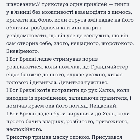
шанованим.У трикстера один привілей — гнити
у в’язниці без можливості взаємодіяти з кимось,
кричати від болю, коли отрута змії падає на його
обличчя, роз’їдаючи клітини шкіри і
усвідомлювати, що він усе це заслужив, що він
сам створив себе, злого, нещадного, жорстокого.
Зневіреного.
І Бог Брехні ледве стримував порив
розплакатися, коли помічав, що Грандмайстер
сідає ближче до нього, слухає уважно, киває
головою і дивиться. Дивиться тужливо.
І Бог Брехні хотів потрапити до рук Халка, коли
виходив із приміщення, залишаючи правителя, і
помічав краєм ока його погляд.
Нещасний
.
І Бог Брехні ладен бути вирушити до Хель, коли
просто бачив владику, розбитого, тривожного,
неспокійного.
Трикстер тримав маску спокою. Присувався