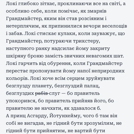
Локі глибоко зітхає, проклинаючи все на світі, а
особливо себе, коли помічає, як змарнів
Грандмайстер, як
им
він став розсіяни
м
і
нетерплячи
м
, як припинилися вечори веселощів
і забав. Локі стискає кулаки, коли зауважує, що
Грандмайстер, потураючи трикстеру,
наступного ранку надсилає йому закриту
шкіряну броню замість звичних невагомих шат.
Локі гарчить від обурення, коли Грандмайстер
перестає пропонувати йому напої неприродних
кольорів. Локі хоче всім серцем зруйнувати
безглузду планету, безглуздий палац,
безглуздих
рабів
слуг — бо правитель
упокорився, бо правитель прийняв його, бо
правителю не начхати, як здавалося б.
А принц Асгарду, Йотунхейму, чого б там він
собі не вигадав, не гідний бути зрозумілим, не
гідний бути прийнятим, не вартий бути