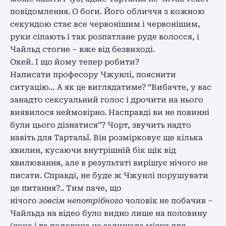
повідомлення. О боги. Його обличчя з кожною
секундою стає все червонішим і червонішим,
руки сіпають і так розпатлане руде волосся, і
Чайльд стогне – вже від безвиході.
Окей. І що йому тепер робити?
Написати професору Чжунлі, пояснити
ситуацію… А як це виглядатиме? “Вибачте, у вас
занадто сексуальний голос і дрочити на нього
виявилося неймовірно. Насправді ви не повинні
були цього дізнатися”? Чорт, звучить надто
навіть для Тартальї. Він розмірковує ще кілька
хвилин, кусаючи внутрішній бік щік від
хвилювання, але в результаті вирішує нічого не
писати. Справді, не буде ж Чжунлі порушувати
це питання?.. Тим паче, що
нічого
зовсім
непотрібного
чоловік не побачив –
Чайльда на відео було видно лише на половину
(хоча і та половина не залишала місця для