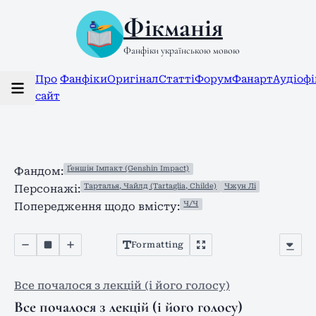
Фікманія
Фанфіки українською мовою
Про
Фанфіки
Оригінал
Статті
Форум
Фанарт
Аудіоф
сайт
Ґеншін Імпакт (Genshin Impact)
Фандом:
Тарталья, Чайлд (Tartaglia, Childe)
Чжун Лі
Персонажі:
Ч/Ч
Попередження щодо вмісту:
Formatting
Все почалося з лекцій (і його голосу)
Все почалося з лекцій (і його голосу)