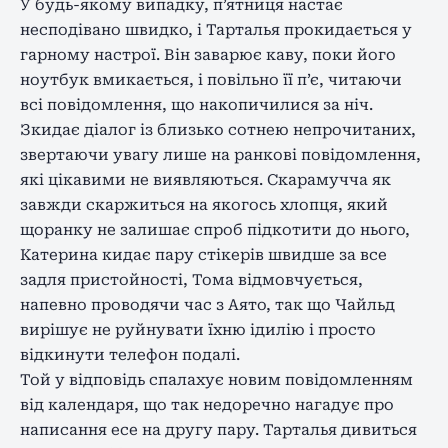
У будь-якому випадку, п’ятниця настає
несподівано швидко, і Тарталья прокидається у
гарному настрої. Він заварює каву, поки його
ноутбук вмикається, і повільно її п’є, читаючи
всі повідомлення, що накопичилися за ніч.
Зкидає діалог із близько сотнею непрочитаних,
звертаючи увагу лише на ранкові повідомлення,
які цікавими не виявляються. Скарамучча як
завжди скаржиться на якогось хлопця, який
щоранку не залишає спроб підкотити до нього,
Катерина кидає пару стікерів швидше за все
задля пристойності, Тома відмовчується,
напевно проводячи час з Аято, так що Чайльд
вирішує не руйнувати їхню ідилію і просто
відкинути телефон подалі.
Той у відповідь спалахує новим повідомленням
від календаря, що так недоречно нагадує про
написання есе на другу пару. Тарталья дивиться