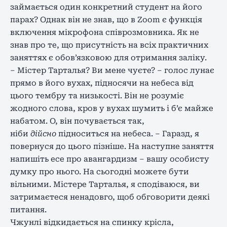
займається один конкретний студент на його
парах? Однак він не знав, що в Zoom є функція
включення мікрофона співрозмовника. Як не
знав про те, що присутність на всіх практичних
заняттях є обов’язковою для отримання заліку.
– Містер Тарталья? Ви мене чуєте? – голос лунає
прямо в його вухах, підносячи на небеса від
цього тембру та низькості. Він не розуміє
жодного слова, кров у вухах шумить і б’є майже
набатом. О, він почувається так,
ніби
дійсно
підноситься на небеса. – Гаразд, я
повернуся до цього пізніше. На наступне заняття
напишіть есе про авангардизм – вашу особисту
думку про нього. На сьогодні можете бути
вільними. Містере Тарталья, я сподіваюся, ви
затримаєтеся ненадовго, щоб обговорити деякі
питання.
Чжунлі відкидається на спинку крісла,