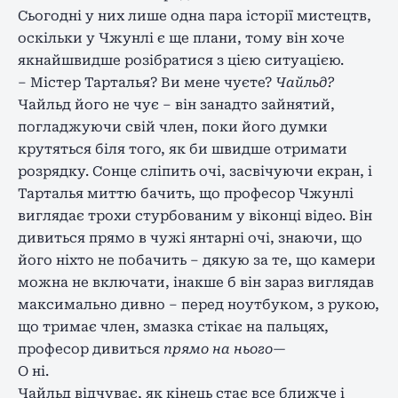
Сьогодні у них лише одна пара історії мистецтв,
оскільки у Чжунлі є ще плани, тому він хоче
якнайшвидше розібратися з цією ситуацією.
– Містер Тарталья? Ви мене чуєте?
Чайльд?
Чайльд його не чує – він занадто зайнятий,
погладжуючи свій член, поки його думки
крутяться біля того, як би швидше отримати
розрядку. Сонце сліпить очі, засвічуючи екран, і
Тарталья миттю бачить, що професор Чжунлі
виглядає трохи стурбованим у віконці відео. Він
дивиться прямо в чужі янтарні очі, знаючи, що
його ніхто не побачить – дякую за те, що камери
можна не включати, інакше б він зараз виглядав
максимально дивно – перед ноутбуком, з рукою,
що тримає член, змазка стікає на пальцях,
професор дивиться
прямо на нього
—
О ні.
Чайльд відчуває, як кінець стає все ближче і