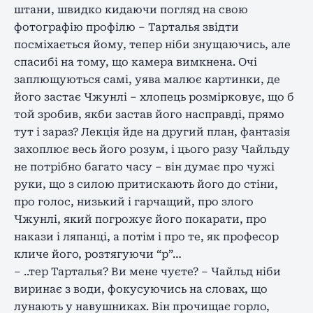
штани, швидко кидаючи погляд на свою
фотографію профілю – Тарталья звідти
посміхається йому, тепер ніби знущаючись, але
спасибі на тому, що камера вимкнена. Очі
заплющуються самі, уява малює картинки, де
його застає Чжунлі – хлопець розмірковує, що б
той зробив, якби застав його насправді, прямо
тут і зараз? Лекція йде на другий план, фантазія
захоплює весь його розум, і цього разу Чайльду
не потрібно багато часу – він думає про чужі
руки, що з силою притискають його до стіни,
про голос, низький і гарчащий, про злого
Чжунлі, який погрожує його покарати, про
накази і ляпанці, а потім і про те, як професор
кличе його, розтягуючи “р”…
– ..тер Тарталья? Ви мене чуєте? – Чайльд ніби
виринає з води, фокусуючись на словах, що
лунають у навушниках. Він прочищає горло,