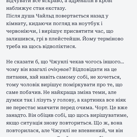
відчувати все яскраво, а адреналін в крові
наближує стан екстазу.
Після душа Чайльд повертається назад у
кімнату, кидаючи погляд на ноутбук і
червоніючи, і вирішує присвятити час, що
залишився, грі в плейстейшн. Йому терміново
треба на щось відволіктися.
Не сказати б, що Чжунлі чекав чогось іншого…
чому він взагалі
очікував
? Відповідати на це
питання, хай навіть самому собі, не хочеться,
тому чоловік вирішує поміркувати про те, що
саме побачив. Не найкраща зміна теми, але
думки так і лізуть у голову, а картинка все ніяк
не перестає маячити перед очима. Чорт. Це вже
занадто. Він обіцяв собі, що щось вирішуватиме,
якщо ситуація знову повториться. Що ж, вона
повторилася, але Чжунлі не впевнений, чи він