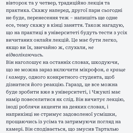
вівторок та у четвер, традиційно лекція та
практика. Скажу наперед, другої пари сьогодні
не буде, перенесення теж – напишіть ще одне
есе, тему скажу в кінці заняття. Також нагадую,
що на практиці в університеті будуть тести з усіх
вичитаних онлайн лекцій. Це має бути легко,
якщо ви їх, звичайно ж, слухали,
не
відволікаючись.
Він наголошує на останніх словах, шкодуючи,
що не можна зараз включити мікрофон,
а краще
і камеру
, одного конкретного студента, щоб
дізнатися його реакцію. Гаразд, це все можна
буде зробити вже в університеті, і Чжунлі має
намір повеселитися як слід. Він вичитує лекцію,
іноді роблячи акценти на деяких словах, і
наприкінці не стримує задоволеної усмішки,
прощаючись із усіма та затримуючи погляд на
камері. Він сподівається, що змусив Тарталью