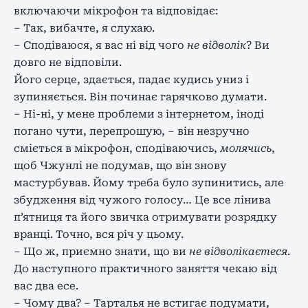
включаючи мікрофон та відповідає:
– Так, вибачте, я слухаю.
– Сподіваюся, я вас ні від чого
не відволік
? Ви
довго не відповіли.
Його серце, здається, падає кудись униз і
зупиняється. Він починає гарячково думати.
– Ні-ні, у мене проблеми з інтернетом, іноді
погано чути, перепрошую, – він незручно
сміється в мікрофон, сподіваючись,
молячись
,
щоб Чжунлі не подумав, що він знову
мастурбував. Йому треба було зупинитись, але
збудження від чужого голосу… Це все лінива
п’ятниця та його звичка отримувати розрядку
вранці. Точно, вся річ у цьому.
– Що ж, приємно знати, що ви
не відволікаєтеся
.
До наступного практичного заняття чекаю від
вас два есе.
– Чому два? – Тарталья не встигає подумати,