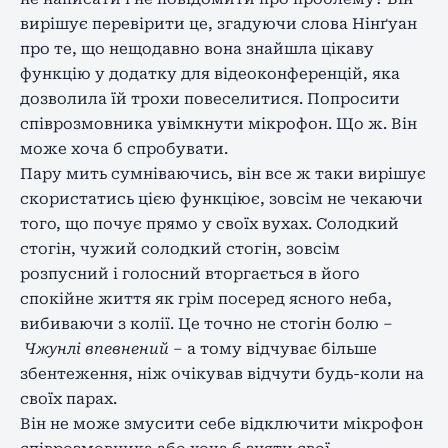
вирішує перевірити це, згадуючи слова Нінґуан
про те, що нещодавно вона знайшла цікаву
функцію у додатку для відеоконференцій, яка
дозволила їй трохи повеселитися. Попросити
співрозмовника увімкнути мікрофон. Що ж. Він
може хоча б спробувати.
Пару мить сумніваючись, він все ж таки вирішує
скористатись цією функціює, зовсім не чекаючи
того, що почує прямо у своїх вухах. Солодкий
стогін, чужий солодкий стогін, зовсім
розпусний і голосний вторгається в його
спокійне життя як грім посеред ясного неба,
вибиваючи з колії. Це точно не стогін болю –
Чжунлі впевнений
– а тому відчуває більше
збентеження, ніж очікував відчути будь-коли на
своїх парах.
Він не може змусити себе відключити мікрофон