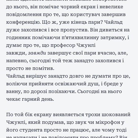
до нього, він помічає чорний екран і невелике
повідомлення про те, що користувач завершив
конференцію. Що ж, уже кінець пари? Чайльд
дуже захопився і все пропустив. Він дивиться на
годинник помічаючи п’ятихвилинну затримку, і
думає про те, що професор Чжунлі
завжди,
завжди
завершує свої пари вчасно, але,
напевно, сьогодні той теж занадто захопився і
просто не помітив.
Чайльд вирішує занадто довго не думати про це,
воліючи прийняти освіжаючий душ, і бреде у
ванну, по дорозі позіхаючи. Сьогодні на нього
чекає гарний день.
По той бік екрану виявляється трохи шокований
Чжунлі, який подумав, що звук чи мікрофон у
його студента просто не працює, але чому тоді
не написати і не повідомити про проблему? Він