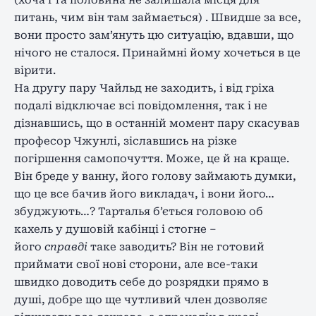
питань, чим він там займається) . Швидше за все,
вони просто зам’януть цю ситуацію, вдавши, що
нічого не сталося. Принаймні йому хочеться в це
вірити.
На другу пару Чайльд не заходить, і від гріха
подалі відключає всі повідомлення, так і не
дізнавшись, що в останній момент пару скасував
професор Чжунлі, зіславшись на різке
погіршення самопочуття. Може, це й на краще.
Він бреде у ванну, його голову займають думки,
що це все бачив його викладач, і вони його…
збуджують…? Тарталья б’ється головою об
кахель у душовій кабінці і стогне –
його
справді
таке заводить? Він не готовий
приймати свої нові сторони, але все-таки
швидко доводить себе до розрядки прямо в
душі, добре що ще чутливий член дозволяє