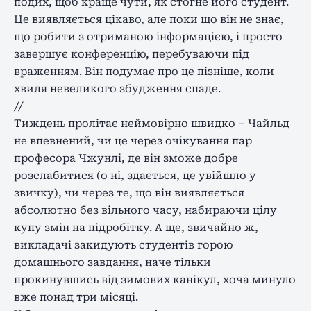
подих, щоб краще чути, як стогне його студент.
Це виявляється цікаво, але поки що він не знає,
що робити з отриманою інформацією, і просто
завершує конференцію, перебуваючи під
враженням. Він подумає про це пізніше, коли
хвиля невеликого збудження спаде.
//
Тиждень пролітає неймовірно швидко – Чайльд
не впевнений, чи це через очікування пар
професора Чжунлі, де він зможе добре
розслабитися (о ні, здається, це увійшло у
звичку), чи через те, що він виявляється
абсолютно без вільного часу, набираючи цілу
купу змін на підробітку. А ще, звичайно ж,
викладачі закидують студентів горою
домашнього завдання, наче тільки
прокинувшись від зимових канікул, хоча минуло
вже понад три місяці.