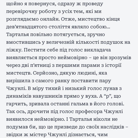
щойно я повернуся, одразу ж проведу
перевірочну роботу з усіх тем, які ми
розглядаємо онлайн. Отже, мистецтво кінця
дев’ятнадцятого століття являло собою…
Тарталья повільно потягується, зручно
вмостившись у величезній кількості подушок на
ліжку. Пестити себе під голос викладача
виявляється просто неймовірно – це він зрозумів
через дві п’ятниці з першими парами з історії
мистецтв. Серйозно, дякую людині, яка
вирішила з самого ранку поставити пару
Чжунлі. В міру тихий і низький голос лунав з
динаміків навушників прямо у вуха. А “р”, що
гарчить, зривала останні гальма в його голові.
Так ось, дрочити під голос професора Чжунлі
виявилося неймовірно. І Тарталья ніколи не
подумав би, що це призведе до своїх наслідків –
звідки ж містер Чжунлі дізнається, чим