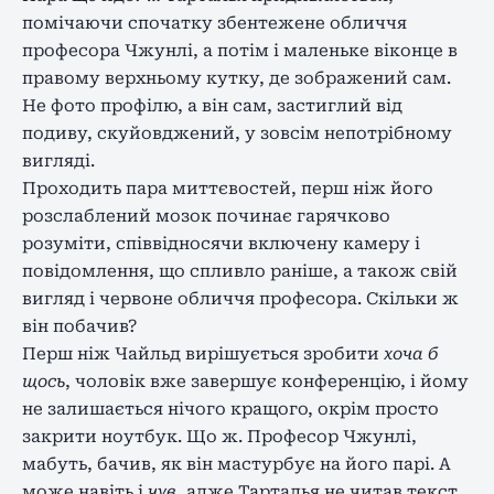
помічаючи спочатку збентежене обличчя
професора Чжунлі, а потім і маленьке віконце в
правому верхньому кутку, де зображений сам.
Не фото профілю, а він сам, застиглий від
подиву, скуйовджений, у зовсім непотрібному
вигляді.
Проходить пара миттєвостей, перш ніж його
розслаблений мозок починає гарячково
розуміти, співвідносячи включену камеру і
повідомлення, що спливло раніше, а також свій
вигляд і червоне обличчя професора. Скільки ж
він побачив?
Перш ніж Чайльд вирішується зробити
хоча б
щось
, чоловік вже завершує конференцію, і йому
не залишається нічого кращого, окрім просто
закрити ноутбук. Що ж. Професор Чжунлі,
мабуть, бачив, як він мастурбує на його парі. А
може навіть і
чув
, адже Тарталья не читав текст