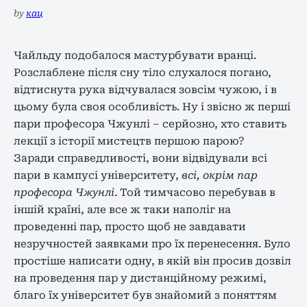
by
кац
Чайльду подобалося мастурбувати вранці.
Розслаблене після сну тіло слухалося погано,
відтиснута рука відчувалася зовсім чужою, і в
цьому була своя особливість. Ну і звісно ж перші
пари професора Чжунлі – серйозно, хто ставить
лекції з історії мистецтв першою парою?
Заради справедливості, вони відвідували всі
пари в кампусі університету,
всі, окрім пар
професора Чжунлі
. Той тимчасово перебував в
іншій країні, але все ж таки наполіг на
проведенні пар, просто щоб не завдавати
незручностей заявками про їх перенесення. Було
простіше написати одну, в якій він просив дозвіл
на проведення пар у дистанційному режимі,
благо їх університет був знайомий з поняттям