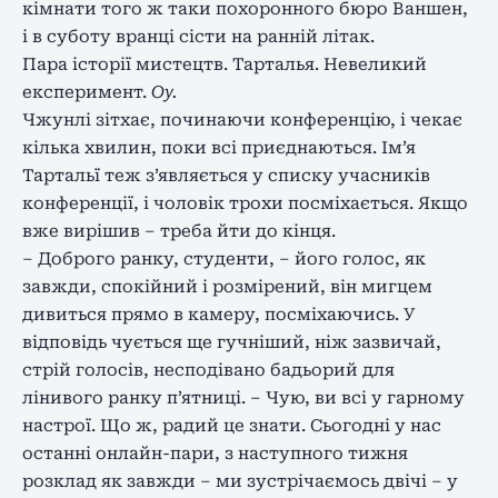
кімнати того ж таки похоронного бюро Ваншен,
і в суботу вранці сісти на ранній літак.
Пара історії мистецтв. Тарталья. Невеликий
експеримент.
Оу.
Чжунлі зітхає, починаючи конференцію, і чекає
кілька хвилин, поки всі приєднаються. Ім’я
Тартальї теж з’являється у списку учасників
конференції, і чоловік трохи посміхається. Якщо
вже вирішив – треба йти до кінця.
– Доброго ранку, студенти, – його голос, як
завжди, спокійний і розмірений, він мигцем
дивиться прямо в камеру, посміхаючись. У
відповідь чується ще гучніший, ніж зазвичай,
стрій голосів, несподівано бадьорий для
лінивого ранку п’ятниці. – Чую, ви всі у гарному
настрої. Що ж, радий це знати. Сьогодні у нас
останні онлайн-пари, з наступного тижня
розклад як завжди – ми зустрічаємось двічі – у