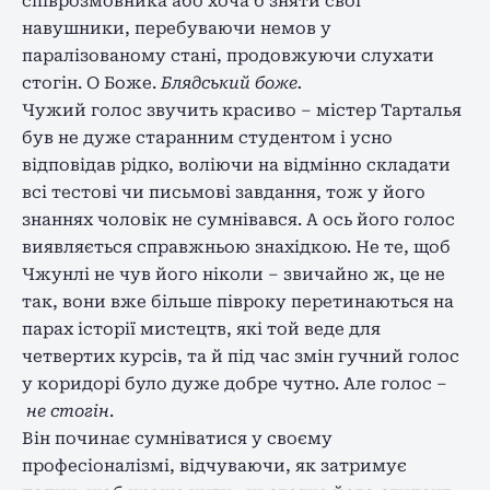
співрозмовника або хоча б зняти свої
навушники, перебуваючи немов у
паралізованому стані, продовжуючи слухати
стогін. О Боже.
Блядський боже.
Чужий голос звучить красиво – містер Тарталья
був не дуже старанним студентом і усно
відповідав рідко, воліючи на відмінно складати
всі тестові чи письмові завдання, тож у його
знаннях чоловік не сумнівався. А ось його голос
виявляється справжньою знахідкою. Не те, щоб
Чжунлі не чув його ніколи – звичайно ж, це не
так, вони вже більше півроку перетинаються на
парах історії мистецтв, які той веде для
четвертих курсів, та й під час змін гучний голос
у коридорі було дуже добре чутно. Але голос –
не стогін
.
Він починає сумніватися у своєму
професіоналізмі, відчуваючи, як затримує