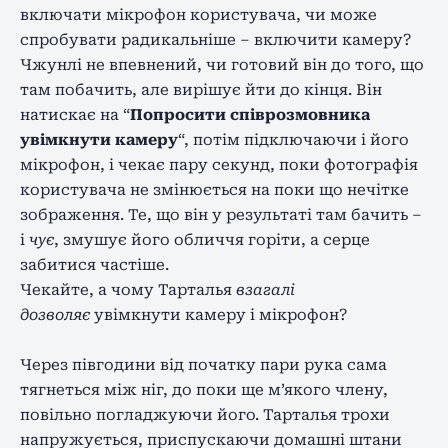
включати мікрофон користувача, чи може
спробувати радикальніше – включити камеру?
Чжунлі не впевнений, чи готовий він до того, що
там побачить, але вирішує йти до кінця. Він
натискає на “
Попросити співрозмовника
увімкнути камеру
“, потім підключаючи і його
мікрофон, і чекає пару секунд, поки фотографія
користувача не змінюється на поки що нечітке
зображення. Те, що він у результаті там бачить –
і
чує
, змушує його обличчя горіти, а серце
забитися частіше.
Чекайте, а чому Тарталья
взагалі
дозволяє
увімкнути камеру і мікрофон?
Через півгодини від початку пари рука сама
тягнеться між ніг, до поки ще м’якого члену,
повільно погладжуючи його. Тарталья трохи
напружується, приспускаючи домашні штани