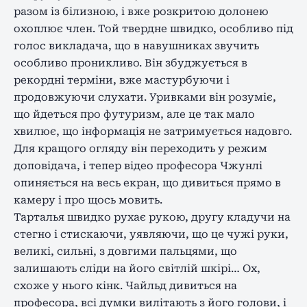
разом із білизною, і вже розкритою долонею
охоплює член. Той твердне швидко, особливо під
голос викладача, що в навушниках звучить
особливо проникливо. Він збуджується в
рекордні терміни, вже мастурбуючи і
продовжуючи слухати. Уривками він розуміє,
що йдеться про футуризм, але це так мало
хвилює, що інформація не затримується надовго.
Для кращого огляду він переходить у режим
доповідача, і тепер відео професора Чжунлі
опиняється на весь екран, що дивиться прямо в
камеру і про щось мовить.
Тарталья швидко рухає рукою, другу кладучи на
стегно і стискаючи, уявляючи, що це чужі руки,
великі, сильні, з довгими пальцями, що
залишають сліди на його світлій шкірі… Ох,
схоже у нього кінк. Чайльд дивиться на
професора, всі думки вилітають з його голови, і