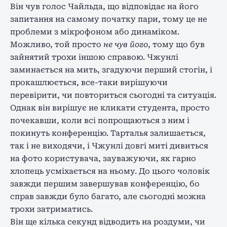
Він чув голос Чайльда, що відповідає на його
запитання на самому початку пари, тому це не
проблеми з мікрофоном або динаміком.
Можливо, той просто
не чув його
, тому що був
зайнятий трохи іншою справою. Чжунлі
заминається на мить, згадуючи перший стогін, і
прокашлюється, все-таки вирішуючи
перевірити, чи повториться сьогодні та ситуація.
Однак він вирішує не кликати студента, просто
почекавши, коли всі попрощаються з ним і
покинуть конференцію. Тарталья залишається,
так і не виходячи, і Чжунлі довгі миті дивиться
на фото користувача, зауважуючи, як гарно
хлопець усміхається на ньому. До цього чоловік
завжди першим завершував конференцію, бо
справ завжди було багато, але сьогодні можна
трохи затриматись.
Він ще кілька секунд відводить на роздуми, чи