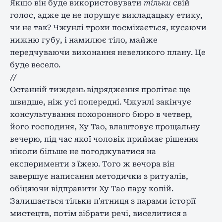
Якщо він буде використовувати
тільки
свій
голос, адже це не порушує викладацьку етику,
чи не так? Чжунлі трохи посміхається, кусаючи
нижню губу, і намилює тіло, майже
передчуваючи виконання невеликого плану. Це
буде весело.
//
Останній тиждень відрядження пролітає ще
швидше, ніж усі попередні. Чжунлі закінчує
консультування похоронного бюро в четвер,
його господиня, Ху Тао, влаштовує прощальну
вечерю, під час якої чоловік приймає рішення
ніколи більше не погоджуватися на
експерименти з їжею. Того ж вечора він
завершує написання методички з ритуалів,
обіцяючи відправити Ху Тао пару копій.
Залишається тільки п’ятниця з парами історії
мистецтв, потім зібрати речі, виселитися з