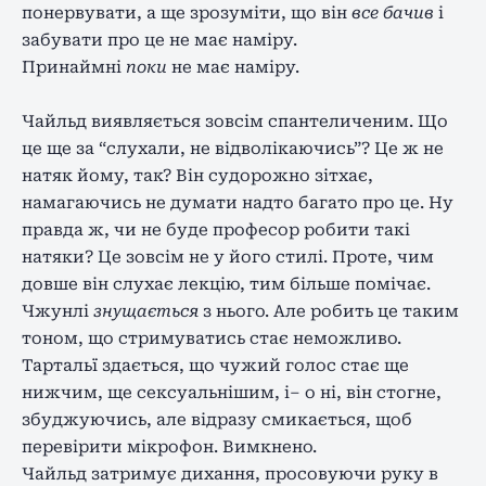
понервувати, а ще зрозуміти, що він
все бачив
і
забувати про це не має наміру.
Принаймні
поки
не має наміру.
Чайльд виявляється зовсім спантеличеним. Що
це ще за “слухали, не відволікаючись”? Це ж не
натяк йому, так? Він судорожно зітхає,
намагаючись не думати надто багато про це. Ну
правда ж, чи не буде професор робити такі
натяки? Це зовсім не у його стилі. Проте, чим
довше він слухає лекцію, тим більше помічає.
Чжунлі
знущається
з нього. Але робить це таким
тоном, що стримуватись стає неможливо.
Тартальї здається, що чужий голос стає ще
нижчим, ще сексуальнішим, і– о ні, він стогне,
збуджуючись, але відразу смикається, щоб
перевірити мікрофон. Вимкнено.
Чайльд затримує дихання, просовуючи руку в