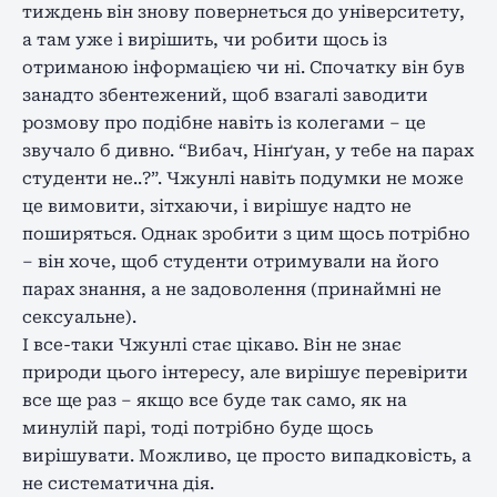
тиждень він знову повернеться до університету,
а там уже і вирішить, чи робити щось із
отриманою інформацією чи ні. Спочатку він був
занадто збентежений, щоб взагалі заводити
розмову про подібне навіть із колегами – це
звучало б дивно. “Вибач, Нінґуан, у тебе на парах
студенти не..?”. Чжунлі навіть подумки не може
це вимовити, зітхаючи, і вирішує надто не
поширяться. Однак зробити з цим щось потрібно
– він хоче, щоб студенти отримували на його
парах знання, а не задоволення (принаймні не
сексуальне).
І все-таки Чжунлі стає цікаво. Він не знає
природи цього інтересу, але вирішує перевірити
все ще раз – якщо все буде так само, як на
минулій парі, тоді потрібно буде щось
вирішувати. Можливо, це просто випадковість, а
не систематична дія.