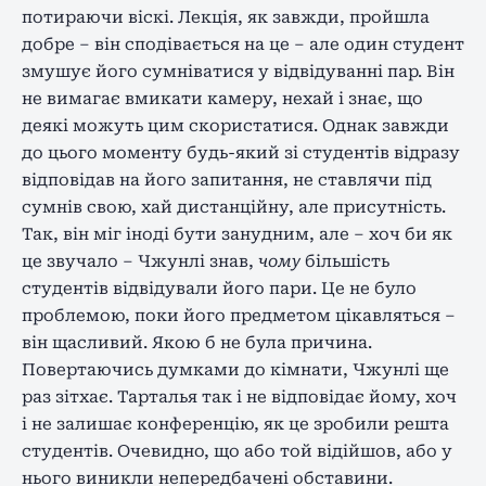
потираючи віскі. Лекція, як завжди, пройшла
добре – він сподівається на це – але один студент
змушує його сумніватися у відвідуванні пар. Він
не вимагає вмикати камеру, нехай і знає, що
деякі можуть цим скористатися. Однак завжди
до цього моменту будь-який зі студентів відразу
відповідав на його запитання, не ставлячи під
сумнів свою, хай дистанційну, але присутність.
Так, він міг іноді бути занудним, але – хоч би як
це звучало – Чжунлі знав,
чому
більшість
студентів відвідували його пари. Це не було
проблемою, поки його предметом цікавляться –
він щасливий. Якою б не була причина.
Повертаючись думками до кімнати, Чжунлі ще
раз зітхає. Тарталья так і не відповідає йому, хоч
і не залишає конференцію, як це зробили решта
студентів. Очевидно, що або той відійшов, або у
нього виникли непередбачені обставини.