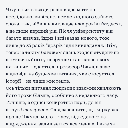
Чжунлі як завжди розповідає матеріал
послідовно, вивірено, немає жодного зайвого
слова, так, ніби він викладає вже років п’ятдесят,
а не лише перший рік. Після університету він
багато вивчав, їздив і впізнавав нового, тож
лише до 36 років “дозрів” для викладання. Втім,
тепер із таким багажем знань жоден студент не
поставить його у незручне становище своїм
питанням – здається, професор Чжунлі знає
відповідь на будь-яке питання, яке стосується
історії – не лише мистецтв.
Ось тільки питання людських взаємин хвилюють
його трохи більше, особливо з недавнього часу.
Точніше, з однієї конкретної пари, де він
почув
дещо цікаве
. Слід зазначити, що міркував
про це Чжунлі мало – часу, відведеного на
відрядження, залишається все менше, і вже за