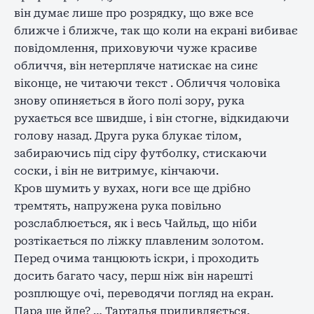
він думає лише про розрядку, що вже все
ближче і ближче, так що коли на екрані вибиває
повідомлення, приховуючи чуже красиве
обличчя, він нетерпляче натискає на синє
віконце, не читаючи текст . Обличчя чоловіка
знову опиняється в його полі зору, рука
рухається все швидше, і він стогне, відкидаючи
голову назад. Друга рука блукає тілом,
забираючись під сіру футболку, стискаючи
соски, і він не витримує, кінчаючи.
Кров шумить у вухах, ноги все ще дрібно
тремтять, напружена рука повільно
розслаблюється, як і весь Чайльд, що ніби
розтікається по ліжку плавленим золотом.
Перед очима танцюють іскри, і проходить
досить багато часу, перш ніж він нарешті
розплющує очі, переводячи погляд на екран.
Пара ще йде? … Тарталья придивляється,