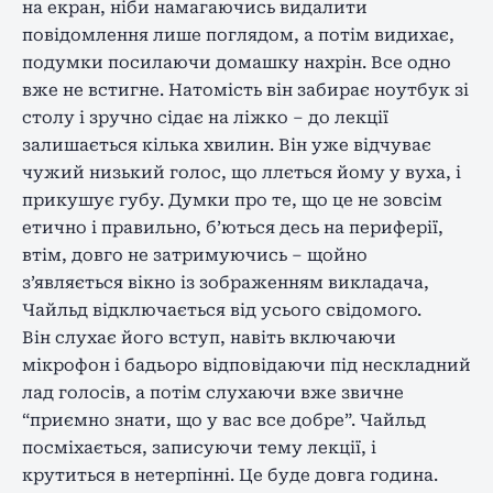
на екран, ніби намагаючись видалити
повідомлення лише поглядом, а потім видихає,
подумки посилаючи домашку нахрін. Все одно
вже не встигне. Натомість він забирає ноутбук зі
столу і зручно сідає на ліжко – до лекції
залишається кілька хвилин. Він уже відчуває
чужий низький голос, що ллється йому у вуха, і
прикушує губу. Думки про те, що це не зовсім
етично і правильно, б’ються десь на периферії,
втім, довго не затримуючись – щойно
з’являється вікно із зображенням викладача,
Чайльд відключається від усього свідомого.
Він слухає його вступ, навіть включаючи
мікрофон і бадьоро відповідаючи під нескладний
лад голосів, а потім слухаючи вже звичне
“приємно знати, що у вас все добре”. Чайльд
посміхається, записуючи тему лекції, і
крутиться в нетерпінні. Це буде довга година.