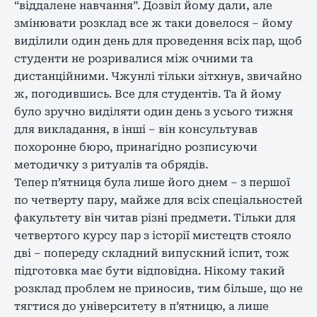
“віддалене навчання”. Дозвіл йому дали, але
змінювати розклад все ж таки довелося – йому
виділили один день для проведення всіх пар, щоб
студенти не розривалися між очними та
дистанційними. Чжунлі тільки зітхнув, звичайно
ж, погодившись. Все для студентів. Та й йому
було зручно виділяти один день з усього тижня
для викладання, в інші – він консультував
похоронне бюро, принагідно розписуючи
методичку з ритуалів та обрядів.
Тепер п’ятниця була лише його днем – з першої
по четверту пару, майже для всіх спеціальностей
факультету він читав різні предмети. Тільки для
четвертого курсу пар з історії мистецтв стояло
дві – попереду складний випускний іспит, тож
підготовка має бути відповідна. Нікому такий
розклад проблем не приносив, тим більше, що не
тягтися до університету в п’ятницю, а лише