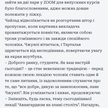
зайти на дві пари у ZOOM для випускних курсів
було благословенням, адже можна довше
полежати у ліжку.
Чайльд відволікається на розгортання штор і
пропускає, коли картинка викладача
провантажується повністю, являючи собою
трохи усміхненого і як завжди спокійного
чоловіка. Чжунлі вітається, і Тарталья
здригається від несподіванки, повертаючи увагу
на екран ноутбука.
– Доброго ранку, студенти. Як ваш настрій
сьогодні? – це стає невеликою традицією – перед
кожною своєю лекцією чоловік ставить одне й
те саме питання, із задоволенням слухаючи про
те, що “все добре, дякую за занепокоєння, пане
Чжунлі”. Він усміхається і киває, продовжуючи:
– Запишіть, будь ласка, тему сьогоднішньої
лекції “Авангардизм на зламі століть”. Нагадую,