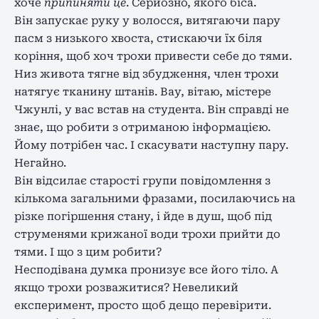
хоче
припиняти це
. Серйозно, якого біса.
Він запускає руку у волосся, витягаючи пару
пасм з низького хвоста, стискаючи їх біля
коріння, щоб хоч трохи привести себе до тями.
Низ живота тягне від збудження, член трохи
натягує тканину штанів. Вау, вітаю, містере
Чжунлі, у вас встав на студента. Він справді не
знає, що робити з отриманою інформацією.
Йому потрібен час. І скасувати наступну пару.
Негайно.
Він відсилає старості групи повідомлення з
кількома загальними фразами, посилаючись на
різке погіршення стану, і йде в душ, щоб під
струменями крижаної води трохи прийти до
тями. І що з цим робити?
Несподівана думка пронизує все його тіло. А
якщо трохи розважитися? Невеликий
експеримент, просто щоб дещо перевірити.