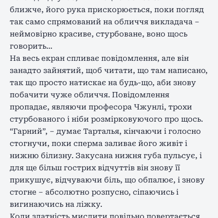
ближче, його рука прискорюється, поки погляд
так само спрямований на обличчя викладача –
неймовірно красиве, стурбоване, воно щось
говорить…
На весь екран спливає повідомлення, але він
занадто зайнятий, щоб читати, що там написано,
так що просто натискає на будь-що, аби знову
побачити чуже обличчя. Повідомлення
пропадає, являючи професора Чжунлі, трохи
стурбованого і ніби розмірковуючого про щось.
“Гарний”, – думає Тарталья, кінчаючи і голосно
стогнучи, поки сперма заливає його живіт і
нижню білизну. Закусана нижня губа пульсує, і
для ще більш гострих відчуттів він знову її
прикушує, відчуваючи біль, що обпалює, і знову
стогне – абсолютно розпусно, сіпаючись і
вигинаючись на ліжку.
Коли здатність мислити повільно повертається