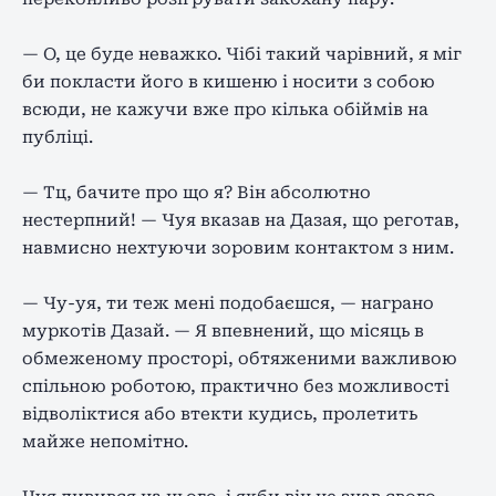
— О, це буде неважко. Чібі такий чарівний, я міг
би покласти його в кишеню і носити з собою
всюди, не кажучи вже про кілька обіймів на
публіці.
— Тц, бачите про що я? Він абсолютно
нестерпний! — Чуя вказав на Дазая, що реготав,
навмисно нехтуючи зоровим контактом з ним.
— Чу-уя, ти теж мені подобаєшся, — награно
муркотів Дазай. — Я впевнений, що місяць в
обмеженому просторі, обтяженими важливою
спільною роботою, практично без можливості
відволіктися або втекти кудись, пролетить
майже непомітно.