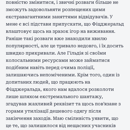
повністю змінитися, і звичні розваги більше не
зможуть задовольняти розпещених цими
екстравагантними заняттями відвідувачів. У
мене є всі підстави припускати, що Фіцджеральд
влаштовує щось на зразок ігор на виживання.
Раніше такі розваги вже знаходили хвилю
популярності, але це тривало недовго, і їх досить
швидко прикривали. Але Гільдія зі своїми
колосальними ресурсами може займатися
подібним навіть перед очима поліції,
залишаючись непоміченими. Крім того, один із
допитаних людей, що працюють на
Фіцджеральда, якого нам вдалося розколоти
лише шляхом екстремального шантажу,
згадував жахливий реквізит та щось пов’язане з
горами утилізації дешевого одягу після
закінчення заходів. Маю сміливість уявити, що
це те, що залишилося від нещасних учасників