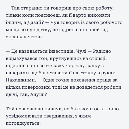
— Так старанно ти говориш про свою роботу,
тільки коли пояснюєш, як її варто виконати
іншим, а Дазай? — Чуя говорив із свого робочого
місця по сусідству, не відриваючи очей від
екрану лептопа.
— Це називається інвестиція, Чуя! — Радісно
відмахувався той, крутнувшись на стільці,
підхоплюючи зі стелажу чергову папку з
паперами, щоб поставити її на стопку в руках
Накаджими. — Одне точне пояснення краще за
кілька поверхових, тоді це не доведеться робити
двічі, так, Ацуші?
Той невпевнено кивнув, не бажаючи остаточно
усвідомлювати твердження, з яким
погоджується.