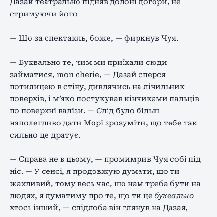
Дазай театрально підняв долоні догори, не
стримуючи його.
— Що за спектакль, боже, — фиркнув Чуя.
— Буквально те, чим ми приїхали сюди
займатися, mon cherie, — Дазай сперся
потилицею в стіну, дивлячись на лічильник
поверхів, і м’яко постукував кінчиками пальців
по поверхні валізи. — Слід було більш
наполегливо дати Морі зрозуміти, що тебе так
сильно це дратує.
— Справа не в цьому, — промимрив Чуя собі під
ніс. — У сенсі, я продовжую думати, що ти
жахливий, тому весь час, що нам треба бути на
людях, я думатиму про те, що ти це
буквально
хтось інший, — спідлоба він глянув на Дазая,