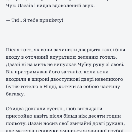
Чую Дазаїв і видав вдоволений звук.
— Ти!.. Я тебе прикінчу!
Після того, як вони зачинили дверцята таксі біля
входу в оточений акуратною зеленню готель,
Дазай ні на мить не випускав Чуїну руку зі своєї.
Він притримував його за талію, коли вони
входили в широкі двостулкові двері невеликого
бутік-готелю в Ніцці, котячи за собою частину
багажу.
Обидва доклали зусиль, щоб виглядати
пристойно навіть після більш ніж десяти годин
польоту. Дазай носив свої звичайні довгі рукави,
але матеріал сорочки змінився зі звичної грубої