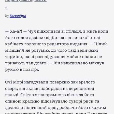
1
by
Кісюндра
— Ха-а?! — Чуя підхопився зі стільця, в мить коли
його голос дзвінко відбився від високої стелі
кабінету головного редактора видання. — Цілий
місяць? Я не розумію, до чого такі величезні
терміни, наші розслідування майже ніколи не
тривають так довго! — Він невизначено махнув
рукою в повітрі.
Очі Морі нагадували поверхню замерзлого
озера; він вклав підборіддя на переплетені
пальці. Світло з панорамного вікна за його
спиною красиво підсвічувало суворі риси та
ідеально підігнаний одяг, роблячи його схожим