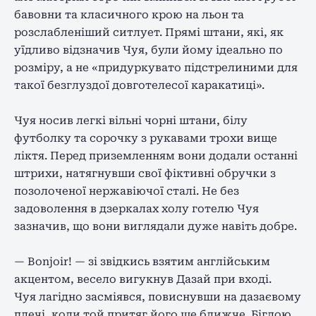
бавовни та класичного крою на льон та
розслабленіший ситлует. Прямі штани, які, як
уїдливо відзначив Чуя, були йому ідеально по
розміру, а не «придуркувато підстрелиними для
такої безглуздої довготелесої каракатиці».
Чуя носив легкі вільні чорні штани, білу
футболку та сорочку з рукавами трохи вище
ліктя. Перед приземленням вони додали останні
штрихи, натягнувши свої фіктивні обручки з
позолоченої нержавіючої сталі. Не без
задоволення в дзеркалах холу готелю Чуя
зазначив, що вони виглядали дуже навіть добре.
— Bonjoir! — зі звідкись взятим англійським
акцентом, весело вигукнув Дазай при вході.
Чуя лагідно засміявся, повиснувши на дазаєвому
плечі, коли той притяг його ще ближче. Біглою