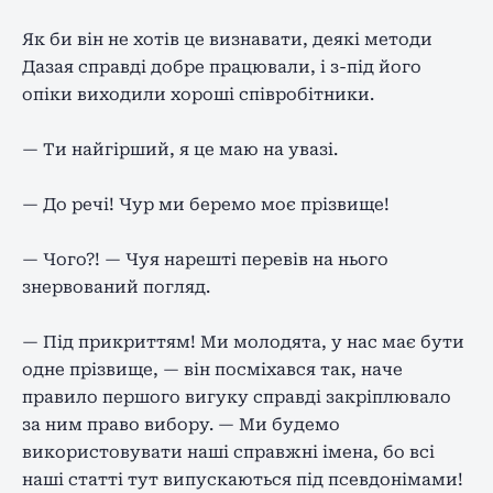
Як би він не хотів це визнавати, деякі методи
Дазая справді добре працювали, і з-під його
опіки виходили хороші співробітники.
— Ти найгірший, я це маю на увазі.
— До речі! Чур ми беремо моє прізвище!
— Чого?! — Чуя нарешті перевів на нього
знервований погляд.
— Під прикриттям! Ми молодята, у нас має бути
одне прізвище, — він посміхався так, наче
правило першого вигуку справді закріплювало
за ним право вибору. — Ми будемо
використовувати наші справжні імена, бо всі
наші статті тут випускаються під псевдонімами!