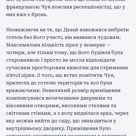
французькою Чуя пояснив ресепшіоністці, що у
них вже є бронь.
Незважаючи на те, що Дазай наважився вибрати
готель без його участі, він виявився чудовим.
Максимальна кількість зірок у номерах —
чотири, але тільки тому, що його будівля була
старовинною і просто не могла відповідати
сучасним просторовим вимогам для отримання
п’ятої зірки. З того, що встиг помітити Чуя,
прилегла до готелю територія та хол були
вражаючими. Невеликий розмір приміщення
компенсувався величезними дверними та
віконними отворами, високими стелями та
світлими стінами, а з холу виднілася арка, через
яку можна вийти до саду, що знаходиться у
внутрішньому дворику. Приміщення було