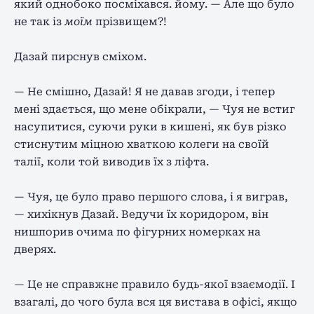
який однобоко посміхався. йому. — Але що було
не так із
моїм
прізвищем?!
Дазай пирснув сміхом.
— Не смішно, Дазай! Я не давав згоди, і тепер
мені здається, що мене обікрали, — Чуя не встиг
насупитися, суючи руки в кишені, як був різко
стиснутим міцною хваткою колеги на своїй
талії, коли той виводив їх з ліфта.
— Чуя, це було право першого слова, і я виграв,
— хихікнув Дазай. Ведучи їх коридором, він
нишпорив очима по фігурних номерках на
дверях.
— Це не справжнє правило будь-якої взаємодії. І
взагалі, до чого була вся ця вистава в офісі, якщо