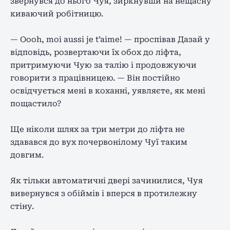
звернувся до нього Чуя, зиркнувши на нещасну
киваючий робітницю.
— Оооh, moi aussi je t’aime! — проспівав Дазай у
відповідь, розвертаючи їх обох до ліфта,
притримуючи Чую за талію і продовжуючи
говорити з працівницею. — Він постійно
освідчується мені в коханні, уявляєте, як мені
пощастило?
Ще ніколи шлях за три метри до ліфта не
здавався до вух почервонілому Чуї таким
довгим.
Як тільки автоматичні двері зачинилися, Чуя
вивернувся з обіймів і вперся в протилежну
стіну.