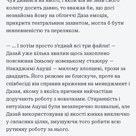
Чуя дивився на нього, і якби він не знав свого
колегу досить давно, то вважав би, що досі
незнайома йому на обличчі Даза емоція,
прикрита театральним захватом, могла б бути
невпевненістю та переляком.
— … І потім просто з’єднай всі три файли! —
Дазай уже кілька хвилин щось захоплено
пояснював їхньому новенькому стажеру —
Накаджимі Ацуші — милому хлопцеві, трохи за
двадцять. Його резюме не блискуче, проте на
співбесіді він справив враження на менеджмент і
Дазая, якому з якоїсь причини найчастіше
доручають роботу з новачками. Старанність і
ентузіазм Ацуші були незаперечно похвальні, але
Дазай використовував ці якості юнака виключно
у свласних цілях, змушуючи того робити всю
рутинну роботу за нього.