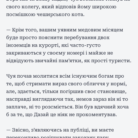
свого колегу, який відповів йому широкою
посмішкою чеширського кота.
— Крім того, вашим уявним медовим місяцем
буде просто пояснити перебування двох
іноземців на курорті, які часто-густо
закриваються у своєму номері і майже не
відвідують звичайні пам’ятки, як прості туристи.
Чуя почав молитися всім існуючим богам про
те, щоб стримати вираз свого обличчя у нормі,
але, здається, тільки погіршив своє становище,
насправді виглядаючи так, немов зараз він ні то
заплаче, ні то розсміється. Він був вдячний хоча
б за те, що Дазай це ніяк не прокоментував.
— Звісно, ​​з’являючись на публіці, ви маєте
переконливо розігрувати закохану пару.