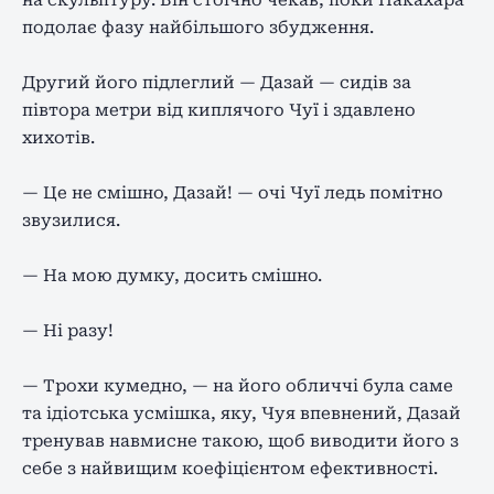
на скульптуру. Він стоїчно чекав, поки Накахара
подолає фазу найбільшого збудження.
Другий його підлеглий — Дазай — сидів за
півтора метри від киплячого Чуї і здавлено
хихотів.
— Це не смішно, Дазай! — очі Чуї ледь помітно
звузилися.
— На мою думку, досить смішно.
— Ні разу!
— Трохи кумедно, — на його обличчі була саме
та ідіотська усмішка, яку, Чуя впевнений, Дазай
тренував навмисне такою, щоб виводити його з
себе з найвищим коефіцієнтом ефективності.