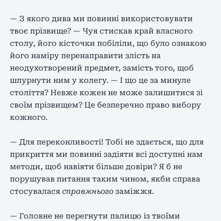
— З якого дива ми повинні використовувати
твоє прізвище? — Чуя стискав край власного
столу, його кісточки побіліли, що було ознакою
його наміру перенаправити злість на
неодухотворений предмет, замість того, щоб
шпурнути ним у колегу. — І що це за минуле
століття? Невже кожен не може залишитися зі
своїм прізвищем? Це безперечно право вибору
кожного.
— Для переконливості! Тобі не здається, що для
прикриття ми повинні задіяти всі доступні нам
методи, щоб навіяти більше довіри? Я б не
порушував питання таким чином, якби справа
стосувалася
справжнього
заміжжя.
— Головне не перегнути палицю із твоїми