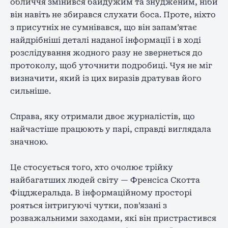
обличчя змінився байдужим та знудженим, ніби
він навіть не збирався слухати боса. Проте, ніхто
з присутніх не сумнівався, що він запам’ятає
найдрібніші деталі наданої інформації і в ході
розслідування жодного разу не звернеться до
протоколу, щоб уточнити подробиці. Чуя не міг
визначити, який із цих виразів дратував його
сильніше.
Справа, яку отримали двоє журналістів, що
найчастіше працюють у парі, справді виглядала
значною.
Це стосується того, хто очолює трійку
найбагатших людей світу — Френсіса Скотта
Фіцджеральда. В інформаційному просторі
рояться інтригуючі чутки, пов’язані з
розважальними заходами, які він пристрастився