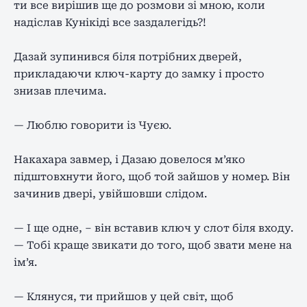
ти все вирішив ще до розмови зі мною, коли
надіслав Кунікіді все заздалегідь?!
Дазай зупинився біля потрібних дверей,
прикладаючи ключ-карту до замку і просто
знизав плечима.
— Люблю говорити із Чуєю.
Накахара завмер, і Дазаю довелося м’яко
підштовхнути його, щоб той зайшов у номер. Він
зачинив двері, увійшовши слідом.
— І ще одне, – він вставив ключ у слот біля входу.
— Тобі краще звикати до того, щоб звати мене на
ім’я.
— Клянуся, ти прийшов у цей світ, щоб