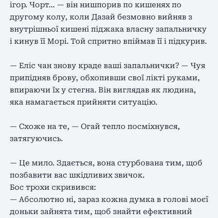
ігор. Чорт… — він нишпорив по кишенях по
другому колу, коли Дазай безмовно вийняв з
внутрішньої кишені піджака власну запальничку
і кинув її Морі. Той спритно впіймав її і підкурив.
— Еліс чан знову краде ваші запальнички? — Чуя
припідняв брову, обхопивши свої лікті руками,
впираючи їх у стегна. Він виглядав як людина,
яка намагається прийняти ситуацію.
— Схоже на те, — Огай тепло посміхнувся,
затягуючись.
— Це мило. Здається, вона стурбована тим, щоб
позбавити вас шкідливих звичок.
Бос трохи скривився:
— Абсолютно ні, зараз кожна думка в голові моєї
доньки зайнята тим, щоб знайти ефективний