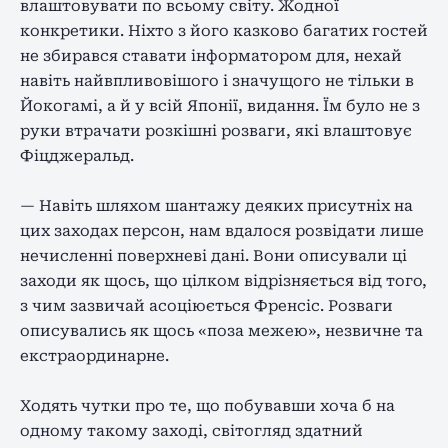
влаштовувати по всьому світу. Жодної
конкретики. Ніхто з його казково багатих гостей
не збирався ставати інформатором для, нехай
навіть найвпливовішого і значущого не тільки в
Йокогамі, а й у всій Японії, видання. Їм було не з
руки втрачати розкішні розваги, які влаштовує
Фіцджеральд.
— Навіть шляхом шантажу деяких присутніх на
цих заходах персон, нам вдалося розвідати лише
нечисленні поверхневі дані. Вони описували ці
заходи як щось, що цілком відрізняється від того,
з чим зазвичай асоціюється Френсіс. Розваги
описувались як щось «поза межею», незвичне та
екстраординарне.
Ходять чутки про те, що побувавши хоча б на
одному такому заході, світогляд здатний