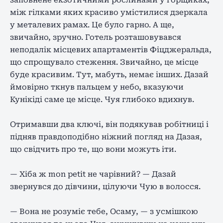
заповнене екзотичними рослинами у горщиках,
між гілками яких красиво умістилися дзеркала
у металевих рамах. Це було гарно. А ще,
звичайно, зручно. Готель розташовувався
неподалік місцевих апартаментів Фіцджеральда,
що спрощувало стеження. Звичайно, це місце
буде красивим. Тут, мабуть, немає інших. Дазай
ймовірно ткнув пальцем у небо, вказуючи
Кунікіді саме це місце. Чуя глибоко вдихнув.
Отримавши два ключі, він подякував робітниці і
підняв правдоподібно ніжний погляд на Дазая,
що свідчить про те, що вони можуть іти.
— Хіба ж mon petit не чарівний? — Дазай
звернувся до дівчини, цілуючи Чую в волосся.
— Вона не розуміє тебе, Осаму, — з усмішкою