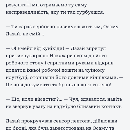
результаті ми отримаємо ту саму
несправедливість, яку ти так турбуєшся.
— Ти зараз серйозно ризикуєш життям, Осаму
Дазай, не смій…
— О! Емейл від Кунікіди! — Дазай впритул
притиснув крісло Накахари своїм до його
робочого столу і спритними рухами відкрив
додаток їхньої робочої пошти на чуїному
ноутбуці, оточивши його довгими кінцівками. —
Це нові документи та бронь нашого готелю!
— Що, коли він встиг?… — Чуя, здавалося, навіть
не звернув увагу на надмірно близький контакт.
Дазай прокручував сенсор лептопа, дійшовши
до броні, яка була зареєстрована на Осаму та