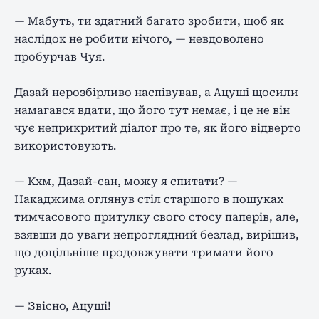
— Мабуть, ти здатний багато зробити, щоб як
наслідок не робити нічого, — невдоволено
пробурчав Чуя.
Дазай нерозбірливо наспівував, а Ацуші щосили
намагався вдати, що його тут немає, і це не він
чує неприкритий діалог про те, як його відверто
використовують.
— Кхм, Дазай-сан, можу я спитати? —
Накаджима оглянув стіл старшого в пошуках
тимчасового притулку свого стосу паперів, але,
взявши до уваги непроглядний безлад, вирішив,
що доцільніше продовжувати тримати його
руках.
— Звісно, ​​Ацуші!