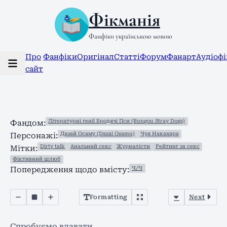
Фікманія
Фанфіки українською мовою
Про
Фанфіки
Оригінал
Статті
Форум
Фанарт
Аудіоф
сайт
Літературні генії Бродячі Пси (Bungou Stray Dogs)
Фандом:
Дазай Осаму (Dazai Osamu)
Чуя Накахара
Персонажі:
Dirty talk
Анальний секс
Журналісти
Рейтинг за секс
Мітки:
Фіктивний шлюб
Ч/Ч
Попередження щодо вмісту:
Formatting
Next
Спробуємо вдавати