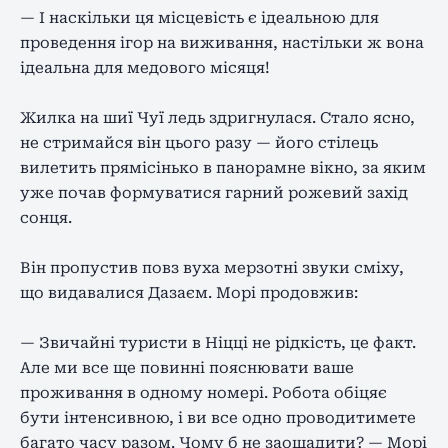
— І наскільки ця місцевість є ідеальною для
проведення ігор на виживання, настільки ж вона
ідеальна для медового місяця!
Жилка на шиї Чуї ледь здригнулася. Стало ясно,
не стримайся він цього разу — його стілець
вилетить прямісінько в панорамне вікно, за яким
уже почав формуватися гарний рожевий захід
сонця.
Він пропустив повз вуха мерзотні звуки сміху,
що видавалися Дазаєм. Морі продовжив:
— Звичайні туристи в Ніцці не рідкість, це факт.
Але ми все ще повинні пояснювати ваше
проживання в одному номері. Робота обіцяє
бути інтенсивною, і ви все одно проводитимете
багато часу разом. Чому б не заощадити? — Морі