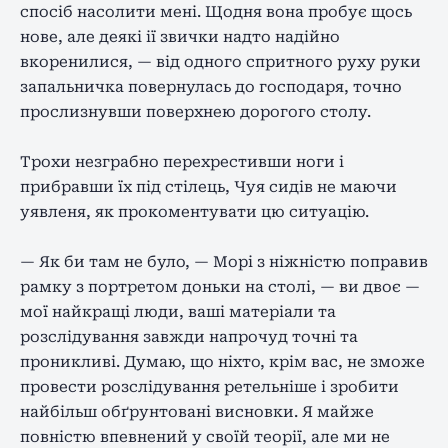
спосіб насолити мені. Щодня вона пробує щось
нове, але деякі ії звички надто надійно
вкоренилися, — від одного спритного руху руки
запальничка повернулась до господаря, точно
прослизнувши поверхнею дорогого столу.
Трохи незграбно перехрестивши ноги і
прибравши їх під стілець, Чуя сидів не маючи
уявленя, як прокоментувати цю ситуацію.
— Як би там не було, — Морі з ніжністю поправив
рамку з портретом доньки на столі, — ви двоє —
мої найкращі люди, ваші матеріали та
розслідування завжди напрочуд точні та
проникливі. Думаю, що ніхто, крім вас, не зможе
провести розслідування ретельніше і зробити
найбільш обґрунтовані висновки. Я майже
повністю впевнений у своїй теорії, але ми не