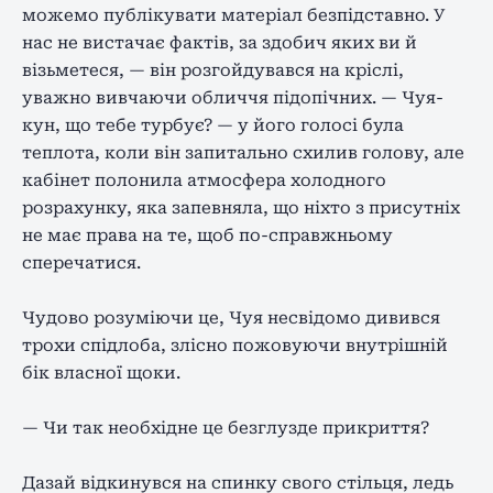
можемо публікувати матеріал безпідставно. У
нас не вистачає фактів, за здобич яких ви й
візьметеся, — він розгойдувався на кріслі,
уважно вивчаючи обличчя підопічних. — Чуя-
кун, що тебе турбує? — у його голосі була
теплота, коли він запитально схилив голову, але
кабінет полонила атмосфера холодного
розрахунку, яка запевняла, що ніхто з присутніх
не має права на те, щоб по-справжньому
сперечатися.
Чудово розуміючи це, Чуя несвідомо дивився
трохи спідлоба, злісно пожовуючи внутрішній
бік власної щоки.
— Чи так необхідне це безглузде прикриття?
Дазай відкинувся на спинку свого стільця, ледь