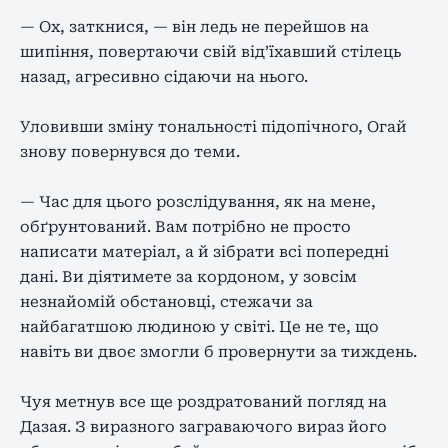
— Ох, заткнися, — він ледь не перейшов на
шипіння, повертаючи свій від’їхавший стілець
назад, агресивно сідаючи на нього.
Уловивши зміну тональності підопічного, Огай
знову повернувся до теми.
— Час для цього розслідування, як на мене,
обґрунтований. Вам потрібно не просто
написати матеріал, а й зібрати всі попередні
дані. Ви діятимете за кордоном, у зовсім
незнайомій обстановці, стежачи за
найбагатшою людиною у світі. Це не те, що
навіть ви двоє змогли б провернути за тиждень.
Чуя метнув все ще роздратований погляд на
Дазая. З виразного заграваючого вираз його