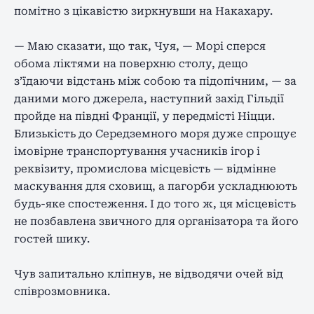
помітно з цікавістю зиркнувши на Накахару.
— Маю сказати, що так, Чуя, — Морі сперся
обома ліктями на поверхню столу, дещо
з’їдаючи відстань між собою та підопічним, — за
даними мого джерела, наступний захід Гільдії
пройде на півдні Франції, у передмісті Ніцци.
Близькість до Середземного моря дуже спрощує
імовірне транспортування учасників ігор і
реквізиту, промислова місцевість — відмінне
маскування для сховищ, а пагорби ускладнюють
будь-яке спостеження. І до того ж, ця місцевість
не позбавлена ​​звичного для організатора та його
гостей шику.
Чув запитально кліпнув, не відводячи очей від
співрозмовника.