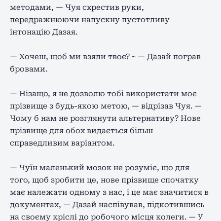
методами, — Чуя схрестив руки,
передражнюючи напускну пустотливу
інтонацію Дазая.
— Хочеш, щоб ми взяли твоє? ~ — Дазай пограв
бровами.
— Нізащо, я не дозволю тобі використати моє
прізвище з будь-якою метою, — відрізав Чуя. —
Чому б нам не розглянути альтернативу? Нове
прізвище для обох видається більш
справедливим варіантом.
— Чуїн маленький мозок не розуміє, що для
того, щоб зробити це, нове прізвище спочатку
має належати одному з нас, і це має значитися в
документах, — Дазай наспівував, підкотившись
на своєму кріслі до робочого місця колеги. — У