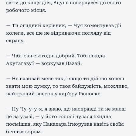
звіти до кінця дня, Ацуші повернувся до свого
робочого місця.
— Ти огидний керівник, — Чуя коментував дії
колеги, все ще не відриваючи погляду від
екрану.
— Чібі-сан сьогодні добрий. Тобі шкода
Акутаґаву? — воркував Дазай.
— Не називай мене так, і якщо ти дійсно хочеш
знати мою думку, то твоя байдужість, можливо,
найкращий внесок у кар’єру Рюноске.
— Ну Чу-у-у-я, я знаю, що насправді ти не маєш
це на увазі, — у його голосі чулася єхидна
посмішка, яку Накахара ігнорував навіть своїм
бічним зором.