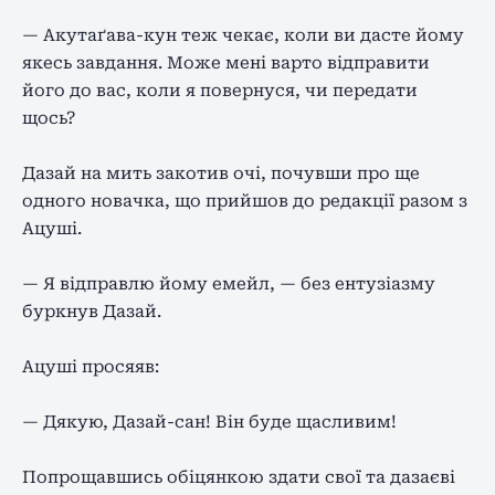
— Акутаґава-кун теж чекає, коли ви дасте йому
якесь завдання. Може мені варто відправити
його до вас, коли я повернуся, чи передати
щось?
Дазай на мить закотив очі, почувши про ще
одного новачка, що прийшов до редакції разом з
Ацуші.
— Я відправлю йому емейл, — без ентузіазму
буркнув Дазай.
Ацуші просяяв:
— Дякую, Дазай-сан! Він буде щасливим!
Попрощавшись обіцянкою здати свої та дазаєві