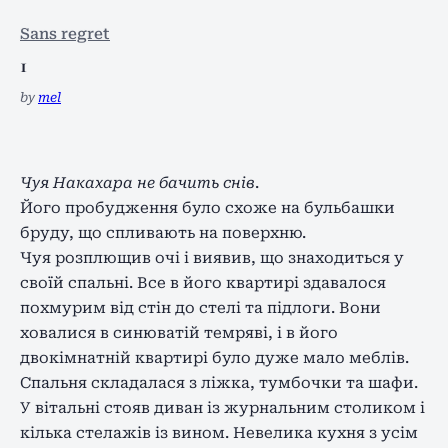
Sans regret
1
by
mel
Чуя Накахара не бачить снів
.
Його пробудження було схоже на бульбашки
бруду, що спливають на поверхню.
Чуя розплющив очі і виявив, що знаходиться у
своїй спальні. Все в його квартирі здавалося
похмурим від стін до стелі та підлоги. Вони
ховалися в синюватій темряві, і в його
двокімнатній квартирі було дуже мало меблів.
Спальня складалася з ліжка, тумбочки та шафи.
У вітальні стояв диван із журнальним столиком і
кілька стелажів із вином. Невелика кухня з усім