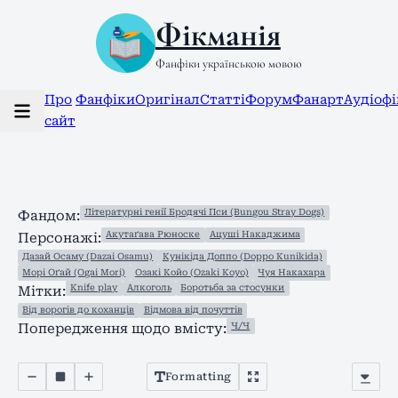
Фікманія
Фанфіки українською мовою
Про
Фанфіки
Оригінал
Статті
Форум
Фанарт
Аудіоф
сайт
Літературні генії Бродячі Пси (Bungou Stray Dogs)
Фандом:
Акутаґава Рюноске
Ацуші Накаджима
Персонажі:
Дазай Осаму (Dazai Osamu)
Кунікіда Доппо (Doppo Kunikida)
Морі Оґай (Ogai Mori)
Озакі Койо (Ozaki Koyo)
Чуя Накахара
Knife play
Алкоголь
Боротьба за стосунки
Мітки:
Від ворогів до коханців
Відмова від почуттів
Ч/Ч
Попередження щодо вмісту:
Formatting