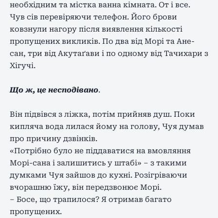
необхідним та містка ванна кімната. От і все.
Чув сів перевіряючи телефон. Його брови
ковзнули нагору після виявлення кількості
пропущених викликів. По два від Морі та Ане-
сан, три від Акутаґави і по одному від Тачихари з
Хігучі.
Що ж, це несподівано
.
Він підвівся з ліжка, потім прийняв душ. Поки
кипляча вода лилася йому на голову, Чуя думав
про причину дзвінків.
«Потрібно було не піддаватися на вмовляння
Морі-сана і залишитись у штабі» – з такими
думками Чуя зайшов до кухні. Розігріваючи
вчорашню їжу, він передзвонює Морі.
– Босе, що трапилося? Я отримав багато
пропущених.