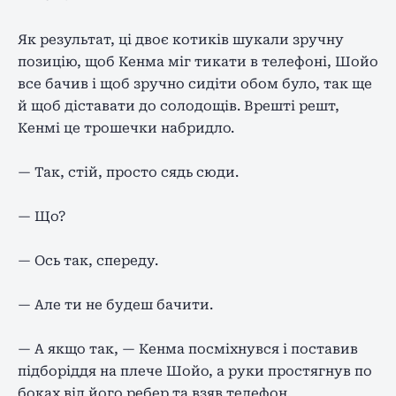
Як результат, ці двоє котиків шукали зручну
позицію, щоб Кенма міг тикати в телефоні, Шойо
все бачив і щоб зручно сидіти обом було, так ще
й щоб діставати до солодощів. Врешті решт,
Кенмі це трошечки набридло.
— Так, стій, просто сядь сюди.
— Що?
— Ось так, спереду.
— Але ти не будеш бачити.
— А якщо так, — Кенма посміхнувся і поставив
підборіддя на плече Шойо, а руки простягнув по
боках від його ребер та взяв телефон.