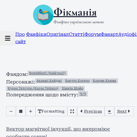
Фікманія
Фанфіки українською мовою
Про
Фанфіки
Оригінал
Статті
Форум
Фанарт
Аудіоф
сайт
Волейбол!! (Haikyuu!!)
Фандом:
Акааші Кейджі
Бокуто Котаро
Козуме Кенма
Персонажі:
Куроо Тетсуро (Kuroo Tetsuro)
Хіната Шойо
Ч/Ч
Попередження щодо вмісту:
Formatting
Previous
Next
Вектор магнітної індукції, що випроміює
особисте сонце!