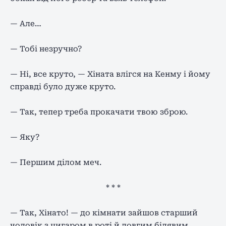
— Але…
— Тобі незручно?
— Ні, все круто, — Хіната влігся на Кенму і йому
справді було дуже круто.
— Так, тепер треба прокачати твою зброю.
— Яку?
— Першим ділом меч.
* * *
— Так, Хінато! — до кімнати зайшов старший
чоловік з цигаром в роті й довгим білявим