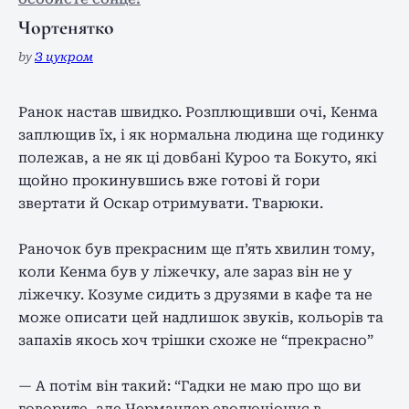
Чортенятко
by
З цукром
Ранок настав швидко. Розплющивши очі, Кенма
заплющив їх, і як нормальна людина ще годинку
полежав, а не як ці довбані Куроо та Бокуто, які
щойно прокинувшись вже готові й гори
звертати й Оскар отримувати. Тварюки.
Раночок був прекрасним ще п’ять хвилин тому,
коли Кенма був у ліжечку, але зараз він не у
ліжечку. Козуме сидить з друзями в кафе та не
може описати цей надлишок звуків, кольорів та
запахів якось хоч трішки схоже не “прекрасно”
— А потім він такий: “Гадки не маю про що ви