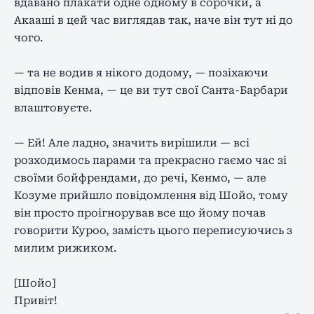
вдавано плакати одне одному в сорочки, а
Акааші в цей час виглядав так, наче він тут ні до
чого.
— та не водив я нікого додому, — позіхаючи
відповів Кенма, — це ви тут
свої Санта-Барбари
влаштовуєте.
— Ей! Але ладно, значить вирішили — всі
розходимось парами та прекрасно гаємо час зі
своїми бойфрендами, до речі, Кенмо, — але
Козуме прийшло повідомлення від Шойо, тому
він просто проігнорував все що йому почав
говорити Куроо, замість цього переписуючись з
милим рижиком.
[Шойо]
Привіт!