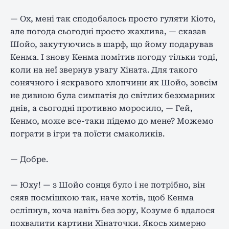
— Ох, мені так сподобалось просто гуляти Кіото,
але погода сьогодні просто жахлива, — сказав
Шойо, закутуючись в шарф, що йому подарував
Кенма. І знову Кенма помітив погоду тільки тоді,
коли на неї звернув увагу Хіната. Для такого
сонячного і яскравого хлопчини як Шойо, зовсім
не дивною була симпатія до світлих безхмарних
днів, а сьогодні противно моросило, — Гей,
Кенмо, може все-таки підемо до мене? Можемо
пограти в ігри та поїсти смаколиків.
— Добре.
— Юху! — з Шойо сонця було і не потрібно, він
сяяв посмішкою так, наче хотів, щоб Кенма
осліпнув, хоча навіть без зору, Козуме б вдалося
похвалити картини Хінаточки. Якось химерно