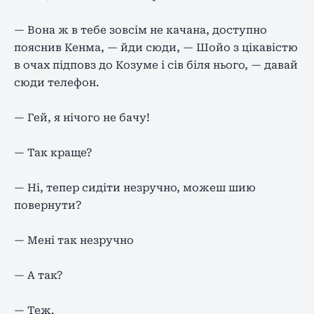
— Вона ж в тебе зовсім не качана, доступно
пояснив Кенма, — йди сюди, — Шойо з цікавістю
в очах підповз до Козуме і сів біля нього, — давай
сюди телефон.
— Гей, я нічого не бачу!
— Так краще?
— Ні, тепер сидіти незручно, можеш шию
повернути?
— Мені так незручно
— А так?
— Теж.