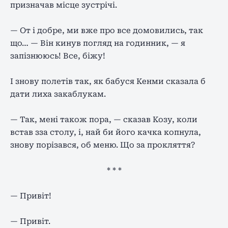
призначав місце зустрічі.
— От і добре, ми вже про все домовились, так
що… — Він кинув погляд на годинник, — я
запізнююсь! Все, біжу!
І знову полетів так, як бабуся Кенми сказала б
дати лиха закаблукам.
— Так, мені також пора, — сказав Козу, коли
встав зза столу, і, най би його качка копнула,
знову порізався, об меню. Що за прокляття?
* * *
— Привіт!
— Привіт.