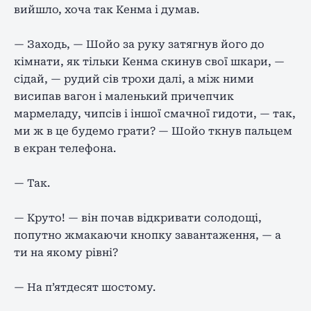
вийшло, хоча так Кенма і думав.
— Заходь, — Шойо за руку затягнув його до
кімнати, як тільки Кенма скинув свої шкари, —
сідай, — рудий сів трохи далі, а між ними
висипав вагон і маленький причепчик
мармеладу, чипсів і іншої смачної гидоти, — так,
ми ж в це будемо грати? — Шойо ткнув пальцем
в екран телефона.
— Так.
— Круто! — він почав відкривати солодощі,
попутно жмакаючи кнопку завантаження, — а
ти на якому рівні?
— На п’ятдесят шостому.