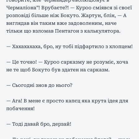
говорите, але Чермандер еволюціонує в
Чермаліона”! Врубаєте?! — Куроо сміявся зі своєї
розповіді більше ніж Бокуто. Жартун, блін, — А
виглядав він таким вже задоволеним, наче
тільки що взломав Пентагон з калькулятора.
— Хахахахаха, бро, ну тобі підфартило з хлопцем!
— Це точно! — Куроо сарказму не розуміє, хоча
не те щоб Бокуто був здатен на сарказм.
— Сьогодні знов до нього?
— Ага! В мене є просто капєц яка крута ідея для
побачення!
— Тоді давай бро, дерзай!