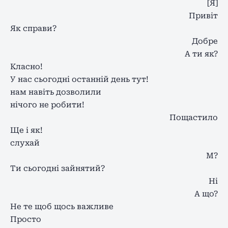
[Я]
Привіт
Як справи?
Добре
А ти як?
Класно!
У нас сьогодні останній день тут!
нам навіть дозволили
нічого не робити!
Пощастило
Ще і як!
слухай
М?
Ти сьогодні зайнятий?
Ні
А що?
Не те щоб щось важливе
Просто