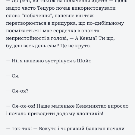
— До речі, ви також на побачення йдете? — щось
надто часто Тецуро почав використовувати
слово “побачення”, напевне він теж
перетворюється в придурка, що по-дибільному
посміхається і має сердечка в очах та
непристойності в голові, — А Кенма? Ти що,
будеш весь день сам? Це не круто.
— Ні, я напевно зустрінуся з Шойо
— Оя.
— Оя-оя?
— Оя-оя-оя! Наше маленьке Кенминятко виросло
і почало приводити додому хлопчиків!
— так-так! — Бокуто і чорнявий балаган почали