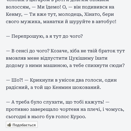
волоссям, — Ми їдемо! О, — він подивився на
Кенму, — Ти вже тут, молодець, Хінато, бери
свого мужика, манатки й шуруйте в автобус!
— Перепрошую, а я тут до чого?
— В сенсі до чого? Козаче, хіба не твій браток тут
вмовляв мене відпустити Цукішиму їхати
додому з ними машиною, а тебе спихнути сюди?
— Шо?! — Крикнули в унісон два голоси, один
радісний, а той що Кенмин шокований.
— А треба було слухати, що тобі кажуть! —
противно заверещало чортеня на плечі, і чомусь,
сьогодні в нього був голос Куроо.
Подобається