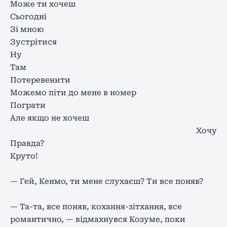
Може ти хочеш
Сьогодні
Зі мною
Зустрітися
Ну
Там
Потеревенити
Можемо піти до мене в номер
Пограти
Але якщо не хочеш
Хочу
Правда?
Круто!
— Гей, Кенмо, ти мене слухаєш? Ти все поняв?
— Та-та, все поняв, кохання-зітхання, все
романтично, — відмахнувся Козуме, поки