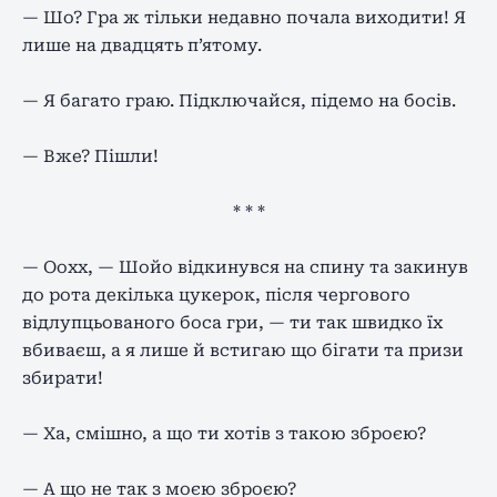
— Шо? Гра ж тільки недавно почала виходити! Я
лише на двадцять п’ятому.
— Я багато граю. Підключайся, підемо на босів.
— Вже? Пішли!
* * *
— Оохх, — Шойо відкинувся на спину та закинув
до рота декілька цукерок, після чергового
відлупцьованого боса гри, — ти так швидко їх
вбиваєш, а я лише й встигаю що бігати та призи
збирати!
— Ха, смішно, а що ти хотів з такою зброєю?
— А що не так з моєю зброєю?