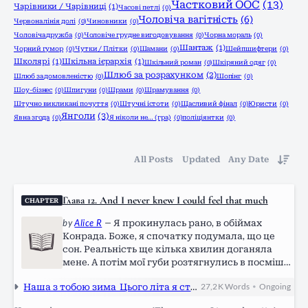
Частковий ООС
(13)
Чарівники / Чарівниці
(1)
Часові петлі
(0)
Чоловіча вагітність
(6)
Червона лінія долі
(0)
Чиновники
(0)
Чоловіча дружба
(0)
Чоловіче грудне вигодовування
(0)
Чорна мораль
(0)
Шантаж
(1)
Чорний гумор
(0)
Чутки / Плітки
(0)
Шамани
(0)
Шейпшифтери
(0)
Школярі
(1)
Шкільна ієрархія
(1)
Шкільний роман
(0)
Шкіряний одяг
(0)
Шлюб за розрахунком
(2)
Шлюб за домовленістю
(0)
Шопінг
(0)
Шоу-бізнес
(0)
Шпигуни
(0)
Шрами
(0)
Шрамування
(0)
Штучно викликані почуття
(0)
Штучні істоти
(0)
Щасливий фінал
(0)
Юристи
(0)
Янголи
(3)
Явна згода
(0)
Я ніколи не... (гра)
(0)
поліціянтки
(0)
All Posts
Updated
Any Date
Глава 12. And I never knew I could feel that much
CHAPTER
by
Alice R
—
Я прокинулась рано, в обіймах
Конрада. Боже, я спочатку подумала, що це
сон. Реальність ще кілька хвилин доганяла
мене. А потім мої губи розтягнулись в посмішці
від вуха до вуха. Збулось все, про що я могла
Наша з тобою зима_Цього літа я стала вродливою_The Summer I Turned Pretty
27,2 K
Words
Ongoing
•
тільки мріяти. Я обережно встала, щоб його не
розбудити. Пішла в ванну і…