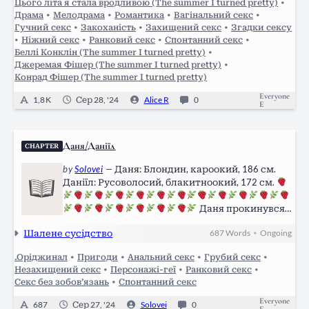
Цього літа я стала вродливою (The summer I turned pretty)
•
Драма
•
Мелодрама
•
Романтика
•
Вагінальний секс
•
Гучний секс
•
Закоханість
•
Захищений секс
•
Згадки сексу
•
Ніжний секс
•
Ранковий секс
•
Спонтанний секс
•
Беллі Конклін (The summer I turned pretty)
•
Джеремая Фішер (The summer I turned pretty)
•
Конрад Фішер (The summer I turned pretty)
Everyone
1,8 K
Сер 28, '24
Alice R
0
E
Даня/Даніїл
CHAPTER
by
Solovei
—
Даня: Блондин, кароокий, 186 см.
Даніїл: Русоволосий, блакитноокий, 172 см.
Даня прокинувся
зранку та сонними очима глянув на годинник.
Шалене сусідство
687
Words
Ongoing
•
-8-ма ранку. - Хриплим голосом сказав
блондин та потер очі долонями.…
.Оріджинал
•
Пригоди
•
Анальний секс
•
Грубий секс
•
Незахищений секс
•
Персонажі-геї
•
Ранковий секс
•
Секс без зобов’язань
•
Спонтанний секс
Everyone
687
Сер 27, '24
Solovei
0
E