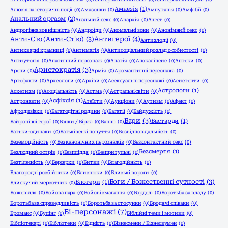
Амнезія
(1)
Алюзія на історичні події
(0)
Амазонки
(0)
Ампутація
(0)
Амфібії
(0)
Анальний оргазм
(2)
Анальний секс
(0)
Анархія
(0)
Ангст
(0)
Андрогінна зовнішність
(0)
Андроїди
(0)
Аномальні зони
(0)
Анонімний секс
(0)
Анти-С'ю (Анти-Ст'ю)
(3)
Антигерої
(4)
Антизлодії
(0)
Антикварні крамниці
(0)
Антимагія
(0)
Антисоціальний розлад особистості
(0)
Антиутопія
(0)
Апатичний персонаж
(0)
Апатія
(0)
Апокаліпсис
(0)
Аптеки
(0)
Аристократія
(3)
Арени
(0)
Армія
(0)
Аромантичні персонажі
(0)
Артефакти
(0)
Археологи
(0)
Архіви
(0)
Асексуальні персонажі
(0)
Асистенти
(0)
Астрологи
(1)
Аскетизм
(0)
Асоціальність
(0)
Астма
(0)
Астральні світи
(0)
Асфіксія
(1)
Астронавти
(0)
Атеїсти
(0)
Аукціони
(0)
Аутизм
(0)
Афект
(0)
Афродизіаки
(0)
Багатодітні родини
(0)
Багатії
(0)
Байдужість
(0)
Бари
(3)
Бастарди
(1)
Байронічні герої
(0)
Банки / Біржі
(0)
Банші
(0)
Батьки-одинаки
(0)
Батьківські почуття
(0)
Безвідповідальність
(0)
Беземоційність
(0)
Без канонічних персонажів
(0)
Безконтактний секс
(0)
Безсмертя
(1)
Безлюдний острів
(0)
Безпліддя
(0)
Безпритульні
(0)
Безтілесність
(0)
Берсерки
(0)
Битви
(0)
Благодійність
(0)
Благородні розбійники
(0)
Близнюки
(0)
Близькі вороги
(0)
Боги / Божественні сутності
(3)
Блогери
(1)
Блискучий мерзотник
(0)
Божевілля
(0)
Бойова пара
(0)
Бойові змагання
(0)
Борделі
(0)
Боротьба за владу
(0)
Боротьба за справедливість
(0)
Боротьба за стосунки
(0)
Бродячі співаки
(0)
Бі-персонажі
(7)
Броманс
(0)
Булінг
(0)
Біблійні теми і мотиви
(0)
Бібліотекарі
(0)
Бібліотеки
(0)
Бідність
(0)
Бізнесмени / Бізнесвумен
(0)