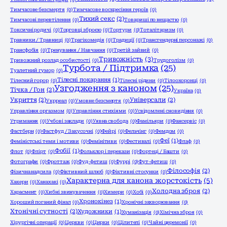
Тимчасове безсмертя
(0)
Тимчасове воскресіння героїв
(0)
Тихий секс
(2)
Тимчасові перевтілення
(0)
Товариші по нещастю
(0)
Токсичні родичі
(0)
Торговці зброєю
(0)
Тортури
(0)
Тоталітаризм
(0)
Травники / Травниці
(0)
Трагікомедія
(0)
Традиції
(0)
Трансгендерні персонажі
(0)
Трансфобія
(0)
Тренування / Навчання
(0)
Третій зайвий
(0)
Тривожність
(3)
Тривожний розлад особистості
(0)
Трудоголізм
(0)
Турбота / Підтримка
(25)
Туалетний гумор
(0)
Тілесні покарання
(1)
Тілесний горор
(0)
Тілесні рідини
(0)
Тілоохоронці
(0)
Узгодження з каноном
(25)
Тічка / Гон
(2)
Україна
(0)
Укриття
(2)
Універсали
(2)
Укрреал
(0)
Умовне безсмертя
(0)
Управління оргазмом
(0)
Управління стихіями
(0)
Усвідомлені сновидіння
(0)
Утримання
(0)
Учбові заклади
(0)
Уявна свобода
(0)
Фамільяри
(0)
Фансервіс
(0)
Фастберн
(0)
Фастфуд / Закусочні
(0)
Фейрі
(0)
Фельчінг
(0)
Фемдом
(0)
Феї
(1)
Феміністські теми і мотиви
(0)
Фемінітиви
(0)
Фестивалі
(0)
Флаф
(0)
Фобії
(1)
Флот
(0)
Флірт
(0)
Фольклор і перекази
(0)
Фортеці / Башти
(0)
Фотографи
(0)
Фроттаж
(0)
Фуд-фетиш
(0)
Фуррі
(0)
Фут-фетиш
(0)
Філософія
(2)
Фізична надсила
(0)
Фіктивний шлюб
(0)
Фіктивні стосунки
(0)
Характерна для канона жорстокість
(5)
Хакери
(0)
Ханахакі
(0)
Холодна зброя
(2)
Харасмент
(0)
Хибні звинувачення
(0)
Химери
(0)
Хобі
(0)
Хронокінез
(1)
Хороший поганий фінал
(0)
Хронічні захворювання
(0)
Хтонічні сутності
(2)
Художники
(1)
Хуманізація
(0)
Хімічна зброя
(0)
Хірургічні операції
(0)
Церкви
(0)
Цирки
(0)
Цілителі
(0)
Чайні церемонії
(0)