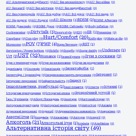
AU: Альтернативні здібності
(0)
AU: Без апокаліпсису
(0)
AU: Без війни
(0)
AU: Без магії
(0)
AU: Без містики
(0)
AU: Без надздібностей
(0)
AU: Без супергероїв
(0)
AU: Все добре
(0)
AU: Всі друзі
(0)
AU: Всі люди
(0)
BDSM
(2)
AU: Школа
(1)
AU: Не родичі
(0)
AU: Родичі
(0)
BDSM: Aftercare
(0)
BDSM: Домспейс
(0)
BDSM: Дроп
(0)
BDSM: Сабспейс
(0)
Body inflation
(0)
Dirty talk
(3)
ER
(1)
Cockwarming
(0)
Doggy style
(0)
EIQ
(0)
Frenemies
(0)
Hurt/Comfort
(20)
Gangbang
(0)
Gun play
(0)
Knife play
(0)
Mate or die
(0)
POV
(7)
PWP
(4)
RST
(1)
Moresome
(0)
Rape/Revenge
(0)
Underage
(2)
Service top / Power bottom
(0)
Sickfic
(0)
Songfic
(0)
Sugar daddy
(0)
UST
(32)
Ігри з сосками
(3)
Urt
(2)
Womance
(1)
Івана Купала
(0)
Ігри з температурою
(0)
Ігри на виживання
(0)
Ігри на роздягання
(0)
Інсектофобія
(1)
Ідеалізація
(0)
Ізоляція
(0)
Інквізиція
(0)
Інтернет
(1)
Інсектоїди / Арахноїди
(0)
Інсценована смерть персонажа
(0)
Інцест
(1)
Інтерсекс-персонажі
(0)
Інфантильність
(0)
Іншопланетяни, прибульці
(2)
Істинні
(1)
Інші планети
(0)
Іспити
(0)
Ієрархічний устрій
(1)
Історичне припущення
(0)
Історичні епохи
(0)
Їжа / Кулінарія
(0)
Аборт/Викидень
(0)
Аватари
(0)
Автомайстерні
(0)
Авторська пунктуація
(0)
Авторські неологізми
(0)
Автостоп
(0)
Авіація
(0)
Агресивні персонажі
(0)
Адикції
(0)
Адреналінова залежність
(0)
Аерокінез
(0)
Азартні ігри
(2)
Академія
(0)
Аквакінез
(0)
Актори
(0)
Алергії
(0)
Алкоголь
(21)
Алкогольні ігри
(2)
Алхімія
(0)
Альбінізм
(0)
Альтернативна історія світу
(49)
Альтернативне розмноження
(0)
Альтернативний світ
(0)
Альтернативні долі
(0)