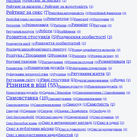
Рейтинг за лексику
(1)
Революції
(0)
Рейтинг за насилля / Рейтинг за жорстокість
(1)
Рейтинг за секс
(7)
Релігійна нетерпимість
(0)
Релігійний фанатизм
(0)
Репетитори
(1)
Релігійні теми і мотиви
(0)
Репетиції
(0)
Ресторани
(0)
Риммінг
(2)
Реінкарнація
(1)
Ретеллінг
(0)
Рибалка
(0)
Ритуали
(0)
Роботи
(1)
Ритуальні послуги
(0)
Розбійники
(0)
Розвиток стосунків
(5)
Роздвоєння особистості
(3)
Розкриття особистостей
(1)
Розкриття магії
(0)
Розлади шизофренічного спектру
(1)
Розлад сприйняття кольорів
(0)
Розлука / Прощання
(2)
Розмови
(1)
Розплата
(0)
Розрив зв'язку
(0)
Романтизація
(2)
Розумні тварини
(1)
Розчарування
(0)
Роман на стороні
(0)
Романтична дружба
(1)
Романтика
(0)
Руйнування стереотипів
(0)
Рятування життя
(2)
Руйнування четвертої стіни
(0)
Русалки
(0)
Рівні стосунки
(2)
Рятування світу
(1)
Різдво
(1)
Рідкісні захворювання
(0)
Різниця в віці
(55)
Різниця культур
(0)
Різновікова дружба
(0)
Різностатева дружба
(0)
Садизм / Мазохізм
(0)
Самовизначення / Самопізнання
(0)
Самовставка
(10)
Самокатування
(0)
Самонавіювання
(0)
Самотність
(2)
Самосуд
(1)
Самопожертва
(0)
Самоприниження
(0)
Самураї
(0)
Сарказм
(0)
Сатири
(0)
Сварки / Конфлікти
(0)
Свобода
(0)
Світ без гомофобії
(0)
Світські заходи
(0)
Секретні місії
(0)
Секс-іграшки
(0)
Секс в нетверезому вигляді
(1)
Секс в одязі
(1)
Секс без зобов’язань
(0)
Секс в публічних місцях
(2)
Секс в транспорті
(0)
Секс за розрахунком
(0)
Секс з використанням надздібностей
(1)