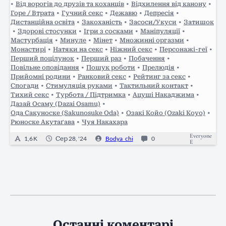
•
Від ворогів до друзів та коханців
•
Відхилення від канону
•
Горе / Втрата
•
Гучний секс
•
Дежавю
•
Депресія
•
Дистанційна освіта
•
Закоханість
•
Засоси/Укуси
•
Затишок
•
Здорові стосунки
•
Ігри з сосками
•
Маніпуляції
•
Мастурбація
•
Минуле
•
Мінет
•
Множинні оргазми
•
Монастирі
•
Натяки на секс
•
Ніжний секс
•
Персонажі-геї
•
Перший поцілунок
•
Перший раз
•
Побачення
•
Повільне оповідання
•
Пошук роботи
•
Прелюдія
•
Прийомні родини
•
Ранковий секс
•
Рейтинг за секс
•
Спогади
•
Стимуляція руками
•
Тактильний контакт
•
Тихий секс
•
Турбота / Підтримка
•
Ацуші Накаджима
•
Дазай Осаму (Dazai Osamu)
•
Ода Сакуноске (Sakunosuke Oda)
•
Озакі Койо (Ozaki Koyo)
•
Рюноске Акутаґава
•
Чуя Накахара
Everyone
1,6 K
Сер 28, '24
Bodya_chi
0
E
Останні коментарі