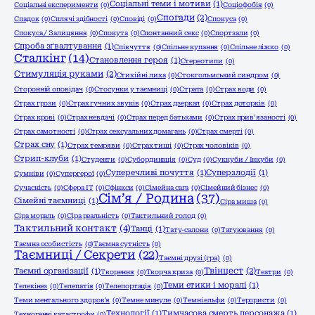
Соціальні теми і мотиви
(1)
Соціальні експерименти
(0)
Соціофобія
(0)
Спогади
(2)
Спадок
(0)
Сплячі здібності
(0)
Сповіді
(0)
Спокуса
(0)
Спокуса / Залицяння
(0)
Спокута
(0)
Спонтанний секс
(0)
Спортзали
(0)
Спроба зґвалтування
(1)
Співчуття
(0)
Спільне купання
(0)
Спільне ліжко
(0)
Сталкінг
(14)
Становлення героя
(1)
Стереотипи
(0)
Стимуляція руками
(2)
Стихійні лиха
(0)
Стокгольмський синдром
(0)
Сторонній оповідач
(0)
Стосунки у таємниці
(0)
Страта
(0)
Страх води
(0)
Страх грози
(0)
Страх гучних звуків
(0)
Страх дзеркал
(0)
Страх доторків
(0)
Страх крові
(0)
Страх невдачі
(0)
Страх перед батьками
(0)
Страх прив’язаності
(0)
Страх самотності
(0)
Страх сексуальних домагань
(0)
Страх смерті
(0)
Страх сну
(1)
Страх темряви
(0)
Страх тиші
(0)
Страх чоловіків
(0)
Стрип-клуби
(1)
Студенти
(0)
Субординація
(0)
Суд
(0)
Суккуби / Інкуби
(0)
Суперечливі почуття
(1)
Суперзлодії
(1)
Сумніви
(0)
Супергерої
(0)
Сучасність
(0)
Сфера ІТ
(0)
Сфінкси
(0)
Сімейна сага
(0)
Сімейний бізнес
(0)
Сім’я / Родина
(37)
Сімейні таємниці
(1)
Сіра миша
(0)
Сіра мораль
(0)
Сіра реальність
(0)
Тактильний голод
(0)
Тактильний контакт
(4)
Танці
(1)
Тату-салони
(0)
Татуювання
(0)
Таємна особистість
(0)
Таємна сутність
(0)
Таємниці / Секрети
(22)
Таємні друзі (гра)
(0)
Твінцест
(2)
Таємні організації
(1)
Творення
(0)
Творча криза
(0)
Театри
(0)
Теми етики і моралі
(1)
Телекінез
(0)
Телепатія
(0)
Телепортація
(0)
Теми ментального здоров'я
(0)
Темне минуле
(0)
Темні ельфи
(0)
Терористи
(0)
Технології
(1)
Тимчасова смерть персонажа
(1)
Техногенні катастрофи
(0)