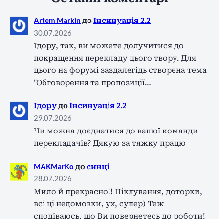
Artem Markin
до
Інсинуація 2.2
30.07.2026
Ідору, так, ви можете долучитися до
покращення перекладу цього твору. Для
цього на форумі заздалегідь створена тема
"Обговорення та пропозиції…
Ідору
до
Інсинуація 2.2
29.07.2026
Чи можна доєднатися до вашої команди
перекладачів? Дякую за тяжку працю
MAKMarKo
до
синці
28.07.2026
Мило й прекрасно!! Піклування, доторки,
всі ці недомовки, ух, супер) Теж
сподіваюсь, що Ви повернетесь до роботи!