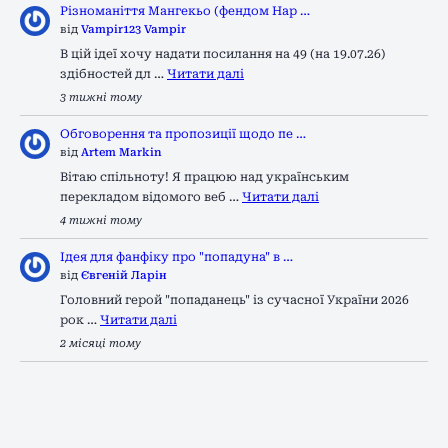
Різноманіття Мангекьо (фендом Нар …
від
Vampir123 Vampir
В цій ідеї хочу надати посилання на 49 (на 19.07.26)
здібностей дл …
Читати далі
3 тижні тому
Обговорення та пропозиції щодо пе …
від
Artem Markin
Вітаю спільноту! Я працюю над українським
перекладом відомого веб …
Читати далі
4 тижні тому
Ідея для фанфіку про "попадуна" в …
від
Євгеній Ларін
Головний герой "попаданець" із сучасної України 2026
рок …
Читати далі
2 місяці тому