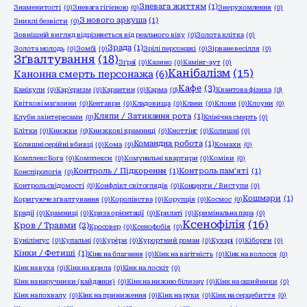
Зневага життям
(1)
Знаменитості
(0)
Зневага гігієною
(0)
Знерухомлення
(0)
З нового аркуша
(1)
Зниклі безвісти
(0)
Зовнішній вигляд відрізняється від реального віку
(0)
Золота клітка
(0)
Зрада
(1)
Золота молодь
(0)
Зомбі
(0)
Зрілі персонажі
(0)
Зірване весілля
(0)
Зґвалтування
(18)
Зґраї
(0)
Казино
(0)
Камінг-аут
(0)
Канібалізм
(15)
Канонна смерть персонажа
(6)
Кафе
(3)
Канікули
(0)
Кар'єризм
(0)
Карантин
(0)
Карма
(0)
Квантова фізика
(0)
Квіткові магазини
(0)
Кентаври
(0)
Кладовища
(0)
Клани
(0)
Клони
(0)
Клоуни
(0)
Кляпи / Затикання рота
(1)
Клуби за інтересами
(0)
Клінічна смерть
(0)
Клітки
(0)
Книжки
(0)
Книжкові крамниці
(0)
Кноттінг
(0)
Колишні
(0)
Командна робота
(1)
Колишні серійні вбивці
(0)
Кома
(0)
Комахи
(0)
Комплекс Бога
(0)
Комплекси
(0)
Комунальні квартири
(0)
Коміки
(0)
Контроль / Підкорення
(1)
Контроль пам'яті
(1)
Конспірологія
(0)
Контроль свідомості
(0)
Конфлікт світоглядів
(0)
Концерти / Виступи
(0)
Кошмари
(1)
Коригуюче зґвалтування
(0)
Королівства
(0)
Корупція
(0)
Космос
(0)
Крадії
(0)
Крамниці
(0)
Криза орієнтації
(0)
Крилаті
(0)
Кримінальна пара
(0)
Ксенофілія
(16)
Кров / Травми
(2)
Кросовер
(0)
Ксенофобія
(0)
Кунілінгус
(0)
Купальні
(0)
Кур`єри
(0)
Курортний роман
(0)
Кухарі
(0)
Кіборги
(0)
Кінки / Фетиші
(1)
Кінк на благання
(0)
Кінк на вагітність
(0)
Кінк на волосся
(0)
Кінк на вуха
(0)
Кінк на крила
(0)
Кінк на лоскіт
(0)
Кінк на наручники (кайданки)
(0)
Кінк на нижню білизну
(0)
Кінк на ошийники
(0)
Кінк на похвалу
(0)
Кінк на приниження
(0)
Кінк на руки
(0)
Кінк на серцебиття
(0)