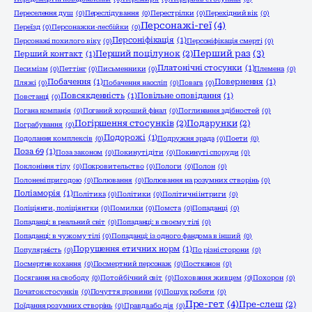
Переселення душ
(0)
Переслідування
(0)
Перестрілки
(0)
Перехідний вік
(0)
Персонажі-геї
(4)
Переїзд
(0)
Персонажки-лесбійки
(0)
Персоніфікація
(1)
Персонажі похилого віку
(0)
Персоніфікація смерті
(0)
Перший раз
(3)
Перший поцілунок
(2)
Перший контакт
(1)
Платонічні стосунки
(1)
Песимізм
(0)
Петтінг
(0)
Письменники
(0)
Племена
(0)
Побачення
(1)
Повернення
(1)
Пляжі
(0)
Побачення наосліп
(0)
Повага
(0)
Повсякденність
(1)
Повільне оповідання
(1)
Повстанці
(0)
Погана компанія
(0)
Поганий хороший фінал
(0)
Поглинання здібностей
(0)
Погіршення стосунків
(2)
Подарунки
(2)
Пограбування
(0)
Подорожі
(1)
Подолання комплексів
(0)
Подружня зрада
(0)
Поети
(0)
Поза 69
(1)
Поза законом
(0)
Покинуті діти
(0)
Покинуті споруди
(0)
Поклоніння тілу
(0)
Покровительство
(0)
Пологи
(0)
Полон
(0)
Полонені пригодою
(0)
Полювання
(0)
Полювання на розумних створінь
(0)
Поліаморія
(1)
Політика
(0)
Політики
(0)
Політичні інтриги
(0)
Поліціянти, поліціянтки
(0)
Помилки
(0)
Помста
(0)
Попаданці
(0)
Попаданці: в реальний світ
(0)
Попаданці: в своєму тілі
(0)
Попаданці: в чужому тілі
(0)
Попаданці: із одного фандома в інший
(0)
Порушення етичних норм
(1)
Популярність
(0)
По різні сторони
(0)
Посмертне кохання
(0)
Посмертний персонаж
(0)
Постканон
(0)
Посягання на свободу
(0)
Потойбічний світ
(0)
Поховання живцем
(0)
Похорон
(0)
Початок стосунків
(0)
Почуття провини
(0)
Пошук роботи
(0)
Пре-гет
(4)
Пре-слеш
(2)
Поїдання розумних створінь
(0)
Правда або дія
(0)