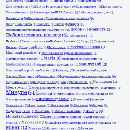
Кінк на силу
(0)
Кінк на сльози
(0)
Кінк на сором
(0)
Кінк на страх
(0)
Кінк на уніформу
(0)
Кінк на формальний одяг
(0)
Кінк на шрами
(0)
Кінк на ікла
(0)
Кінк на інтелект
(0)
Кінотеатри
(0)
ЛГБТ-батьки
(0)
Лабораторні досліди
(0)
Лабораторії
(0)
Лабіринти
(0)
Латентна гомосексуальність
(0)
Лебедина вірність
(0)
Лжебоги
(0)
Листи
(0)
Лицарі
(0)
Любов / Ненависть
(3)
Локальний постапокаліпсис
(0)
Лучники
(0)
Любов з першого погляду
(6)
Любовна магія
(0)
Любовний багатогокутник
(0)
Любовний магніт
(0)
Люди
(0)
Людожери
(0)
Ліси
(1)
Магічний зв'язок
(1)
Лікарні
(0)
Лікарі
(0)
Літні школи
(0)
Магічний реалізм
(1)
Магічні клятви
(0)
Магічні крамниці
(0)
Магія
(6)
Магічні учбові заклади
(0)
Магія крові
(0)
Майбутнє
(0)
Маніпуляції
(3)
Маленькі міста
(1)
Мандрівники-дослідники
(0)
Маніпуляції з кров'ю
(0)
Масаж
(0)
Маскаради / Бали
(0)
Мастурбація
(0)
Маєтки / Резиденції
(0)
Мегаполіси
(0)
Медичне використання наркотиків
(0)
Мелодрама
(1)
Медовий місяць
(0)
Медсестри / Медбрати
(0)
Меланхолія
(0)
Менструація
(1)
Мері С'ю (Марті Ст'ю)
(0)
Метафізичні сутності
(0)
Мечники
(0)
Минуле
(40)
Мисливці
(0)
Мисливці за нечистю
(0)
Мистецтво
(0)
Множинні оргазми
(1)
Мистецтвознавці
(0)
Множинні фінали
(0)
Мова квітів
(0)
Мова рослин
(0)
Мова тварин
(0)
Мовчання
(0)
Моделі
(0)
Модифікації тіла
(0)
Монастирі
(0)
Монахи, монахині
(0)
Монстри
(0)
Моральні дилеми
(2)
Моря / Океани
(0)
Моряки
(0)
Мрії
(0)
Музи
(0)
Музиканти
(1)
Музика
(0)
Міжсвіття
(0)
Міжстегновий секс
(0)
Мімікрія
(0)
Мінет
(12)
Містика
(0)
Містичні захисники
(0)
Мітки
(0)