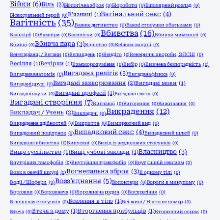
Бійки
(6)
Біль
(2)
Біологічна зброя
(0)
Біороботи
(0)
Біполярний розлад
(0)
Вагінальний секс
(4)
В'язниці
(1)
Бісексуальний герой
(0)
Вагітність
(35)
Важке дитинство
(0)
Важкі стосунки з батьками
(0)
Вбивства
(16)
Валькірії
(0)
Вампіри
(0)
Василіски
(0)
Вбивця мимоволі
(0)
Вбивча пара
(3)
Вбивці
(0)
Вдівство
(0)
Вебкам-моделі
(0)
Вегетаріанці / Вегани
(0)
Великдень
(0)
Вендіго
(0)
Венеричні хвороби, ЗПСШ
(0)
Весілля
(1)
Вечірки
(1)
Взаєморозуміння
(0)
Вибір
(0)
Вивчена безпорадність
(0)
Вигадана релігія
(3)
Вигадана анатомія
(0)
Вигадана фізика
(0)
Вигадані захворювання
(2)
Вигадані мови
(1)
Вигадані друзі
(0)
Вигадані професії
(1)
Вигадані науки
(0)
Вигадані свята
(0)
Вигадані створіння
(7)
Вигнанці
(0)
Вигоряння
(0)
Виживання
(0)
Викрадення
(12)
Викладач / Учень
(2)
Викладачі
(0)
Викрадення здібностей
(0)
Викриття
(0)
Вимираючий вид
(0)
Випадковий секс
(4)
Випадковий поцілунок
(0)
Випадковий шлюб
(0)
Випадкові вбивства
(0)
Випускні
(0)
Вихід із нездорових стосунків
(0)
Власництво
(3)
Вище суспільство
(1)
Вищі учбові заклади
(1)
Внутрішня гомофобія
(0)
Внутрішня трансфобія
(0)
Внутрішній сексизм
(0)
Вогнепальна зброя
(3)
Вовк в овечій шкурі
(0)
В одному тілі
(0)
Возз’єднання
(5)
Водії / Шофери
(0)
Волонтери
(0)
Вороги в минулому
(0)
Ворожки
(0)
Ворожнеча
(0)
Ворожнеча родин
(0)
Воскресіння
(0)
Вселення в тіло
(1)
В пошуках стосунків
(0)
Всі живі / Ніхто не помер
(0)
Втеча з дому
(1)
Вторгнення прибульців
(1)
Втеча
(0)
Вторинний сором
(0)