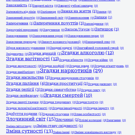
Закоханість
(1)
Закриті міста
(0)
Закриті учбові заклади
(0)
Замах на життя
(2)
Залежність від ліків
(0)
Залізниця
(0)
Замки
(0)
Запахи
(1)
Замкнений простір
(0)
Замкнений світ
(0)
Занепокоєння
(0)
Заперечення почуттів
(3)
Заперечення
(1)
Заповідники
(0)
Затишок
(3)
Засоси/Укуси
(1)
Зарозумілі персонажі
(0)
Заручники
(0)
Захворювання
(0)
Захворювання крові
(0)
Захворювання серця
(0)
Захисники природи
(0)
Захист коханого (коханої)
(0)
Захищений секс
(0)
Зброя масового ураження
(0)
Зведені родичі
(0)
Звичайний головний герой
(0)
Згадки алкоголю
(12)
Згадки адикцій
(1)
Звідництво
(0)
Згадки вагітності
(12)
Згадки вбивств
(0)
Згадки війни
(0)
Згадки жорстокості
(0)
Згадки зоофілії
(0)
Згадки зради
(0)
Згадки зґвалтувань
(0)
Згадки наркотиків
(29)
Згадки канібалізму
(0)
Згадки насильства
(3)
Згадки нездорових стосунків
(0)
Згадки паління
(4)
Згадки проституції
(2)
Згадки расизму
(0)
Згадки релігії
(3)
Згадки самогубства
(1)
Згадки сексу
(0)
Згадки смертей
(10)
Згадки селфхарму
(1)
Згадки смерті тварин
(0)
Згадки тероризму
(0)
Згадки тортур
(0)
Згадки чоловічої вагітності
(0)
Згадки інвалідності
(0)
Згадки інцесту
(0)
Здобуття родини
(1)
Здорові стосунки
(0)
Злам особистості
(0)
Злочинний світ
(15)
Злочинці
(2)
Злісні колишні
(0)
Змагання
(0)
Зміна стану свідомості
(1)
Зміна світогляду
(0)
Зміна сутності
(13)
Зміна імені
(0)
Зміни зовнішнього вигляду
(0)