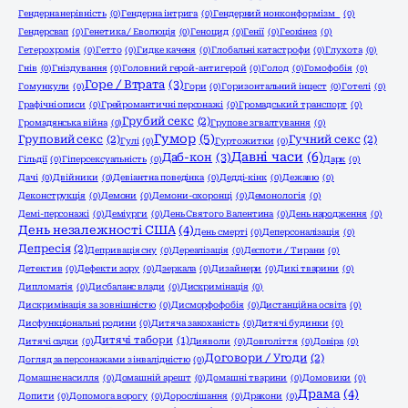
Гендерна нерівність
(0)
Гендерна інтрига
(0)
Гендерний нонконформізм
(0)
Гендерсвап
(0)
Генетика / Еволюція
(0)
Геноцид
(0)
Генії
(0)
Геокінез
(0)
Гетерохромія
(0)
Гетто
(0)
Гидке каченя
(0)
Глобальні катастрофи
(0)
Глухота
(0)
Гнів
(0)
Гніздування
(0)
Головний герой-антигерой
(0)
Голод
(0)
Гомофобія
(0)
Горе / Втрата
(3)
Гомункули
(0)
Гори
(0)
Горизонтальний інцест
(0)
Готелі
(0)
Графічні описи
(0)
Грейромантичні персонажі
(0)
Громадський транспорт
(0)
Грубий секс
(2)
Громадянська війна
(0)
Групове згвалтування
(0)
Гумор
(5)
Груповий секс
(2)
Гучний секс
(2)
Гулі
(0)
Гуртожитки
(0)
Давні часи
(6)
Даб-кон
(3)
Гільдії
(0)
Гіперсексуальність
(0)
Дарк
(0)
Дачі
(0)
Двійники
(0)
Девіантна поведінка
(0)
Дедді-кінк
(0)
Дежавю
(0)
Деконструкція
(0)
Демони
(0)
Демони-охоронці
(0)
Демонологія
(0)
Демі-персонажі
(0)
Деміурги
(0)
День Святого Валентина
(0)
День народження
(0)
День незалежності США
(4)
День смерті
(0)
Деперсоналізація
(0)
Депресія
(2)
Депривація сну
(0)
Дереалізація
(0)
Деспоти / Тирани
(0)
Детектив
(0)
Дефекти зору
(0)
Дзеркала
(0)
Дизайнери
(0)
Дикі тварини
(0)
Дипломатія
(0)
Дисбаланс влади
(0)
Дискримінація
(0)
Дискримінація за зовнішністю
(0)
Дисморфофобія
(0)
Дистанційна освіта
(0)
Дисфункціональні родини
(0)
Дитяча закоханість
(0)
Дитячі будинки
(0)
Дитячі табори
(1)
Дитячі садки
(0)
Дияволи
(0)
Довголіття
(0)
Довіра
(0)
Договори / Угоди
(2)
Догляд за персонажами з інвалідністю
(0)
Домашнє насилля
(0)
Домашній арешт
(0)
Домашні тварини
(0)
Домовики
(0)
Драма
(4)
Допити
(0)
Допомога ворогу
(0)
Дорослішання
(0)
Дракони
(0)