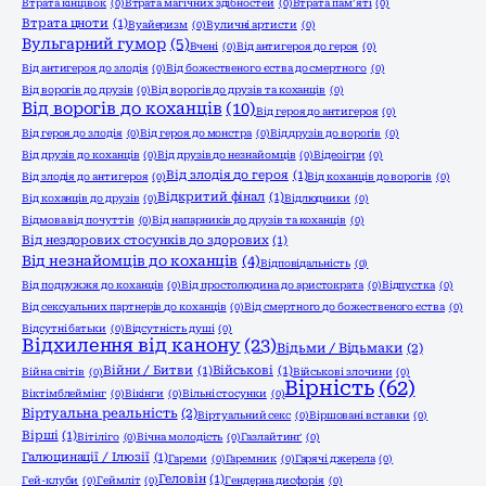
Втрата кінцівок
(0)
Втрата магічних здібностей
(0)
Втрата пам’яті
(0)
Втрата цноти
(1)
Вуайеризм
(0)
Вуличні артисти
(0)
Вульгарний гумор
(5)
Вчені
(0)
Від антигероя до героя
(0)
Від антигероя до злодія
(0)
Від божественого єства до смертного
(0)
Від ворогів до друзів
(0)
Від ворогів до друзів та коханців
(0)
Від ворогів до коханців
(10)
Від героя до антигероя
(0)
Від героя до злодія
(0)
Від героя до монстра
(0)
Від друзів до ворогів
(0)
Від друзів до коханців
(0)
Від друзів до незнайомців
(0)
Відеоігри
(0)
Від злодія до героя
(1)
Від злодія до антигероя
(0)
Від коханців до ворогів
(0)
Відкритий фінал
(1)
Від коханців до друзів
(0)
Відлюдники
(0)
Відмова від почуттів
(0)
Від напарників до друзів та коханців
(0)
Від нездорових стосунків до здорових
(1)
Від незнайомців до коханців
(4)
Відповідальність
(0)
Від подружжя до коханців
(0)
Від простолюдина до аристократа
(0)
Відпустка
(0)
Від сексуальних партнерів до коханців
(0)
Від смертного до божественого єства
(0)
Відсутні батьки
(0)
Відсутність душі
(0)
Відхилення від канону
(23)
Відьми / Відьмаки
(2)
Війни / Битви
(1)
Військові
(1)
Війна світів
(0)
Військові злочини
(0)
Вірність
(62)
Віктімблеймінг
(0)
Вікінги
(0)
Вільні стосунки
(0)
Віртуальна реальність
(2)
Віртуальний секс
(0)
Віршовані вставки
(0)
Вірші
(1)
Вітіліго
(0)
Вічна молодість
(0)
Газлайтинґ
(0)
Галюцинації / Ілюзії
(1)
Гареми
(0)
Гаремник
(0)
Гарячі джерела
(0)
Геловін
(1)
Гей-клуби
(0)
Геймліт
(0)
Гендерна дисфорія
(0)