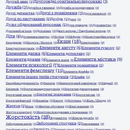
Другорядні оригінальні персонажі
(3)
Другий шанс
(1)
Дружба
(3)
Дружба в таємниці
(0)
Дружба за розрахунком
(0)
Друзі з привілеями
(3)
Друзі дитинства
(1)
Друзі мимоволі
(0)
Друзі по листуванню
(2)
Друїди
(1)
Дуелі
(0)
Дуже обдарований персонаж
(2)
Духи природи
(0)
Духовенство
(0)
Духовний зв'язок
(0)
Духокінез
(0)
Дівич-вечори / Парубоцькі вечори
(0)
Діти
(4)
Дітоненависництво
(0)
Егоїзм
(0)
Ейфорія
(0)
Екзистенційна криза
(0)
Екшн
(18)
Екзорцизм
(0)
Екологи / Біологи
(0)
Електрокінез
(0)
Елементи ангсту
(6)
Елементи гумору
(2)
Електростимуляція
(0)
Елементи дарка
(6)
Елементи детективу
(2)
Елементи містики
(9)
Елементи драми
(4)
Елементи жахів
(0)
Елементи психології
(7)
Елементи романтики
(2)
Елементи фемслешу
(11)
Елементи флаффа
(0)
Елементи інших типів стосунків
(3)
Ельфи
(1)
Емоційна одержимість
(0)
Емпатія
(0)
Енергетичний вампіризм
(0)
Епідемії
(0)
Епілепсія
(0)
Еротична надстимуляція
(0)
Еротичне дресирування
(0)
Еротичні покарання
(1)
Еротичний масаж
(0)
Еротичні сни
(0)
Еротичні фантазії
(0)
Ескапізм
(0)
Ескорт
(0)
Естетика
(0)
Жаль / Шкода
(0)
Жаргон
(2)
Жахи
(0)
Жертви обставин
(0)
Живі машини
(0)
Життя в квартирі
(0)
Жорстоке поводження з тваринами
(0)
Жорстокість
(28)
Журналісти
(0)
Жіноча дружба
(0)
Заборонені стосунки
(2)
Заборона на магію
(0)
Завоювання
(0)
Заздрість
(1)
Загублені світи
(0)
Закляті друзі
(0)
Заколоти / Повстання
(0)