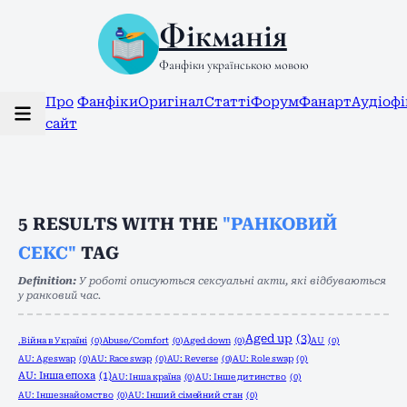
Фікманія
Фанфіки українською мовою
Про
Фанфіки
Оригінал
Статті
Форум
Фанарт
Аудіоф
сайт
5
RESULTS WITH THE
"РАНКОВИЙ
СЕКС"
TAG
Definition:
У роботі описуються сексуальні акти, які відбуваються
у ранковий час.
Aged up
(3)
.Війна в Україні
(0)
Abuse/Comfort
(0)
Aged down
(0)
AU
(0)
AU: Age swap
(0)
AU: Race swap
(0)
AU: Reverse
(0)
AU: Role swap
(0)
AU: Інша епоха
(1)
AU: Інша країна
(0)
AU: Інше дитинство
(0)
AU: Інше знайомство
(0)
AU: Інший сімейний стан
(0)