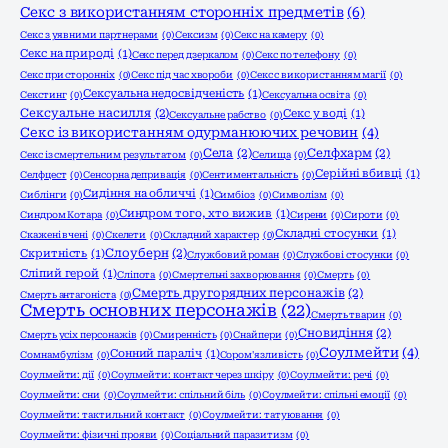
Секс з використанням сторонніх предметів
(6)
Секс з уявними партнерами
(0)
Сексизм
(0)
Секс на камеру
(0)
Секс на природі
(1)
Секс перед дзеркалом
(0)
Секс по телефону
(0)
Секс при сторонніх
(0)
Секс під час хвороби
(0)
Секс с використанням магії
(0)
Сексуальна недосвідченість
(1)
Секстинг
(0)
Сексуальна освіта
(0)
Сексуальне насилля
(2)
Секс у воді
(1)
Сексуальне рабство
(0)
Секс із використанням одурманюючих речовин
(4)
Села
(2)
Селфхарм
(2)
Секс із смертельним результатом
(0)
Селища
(0)
Серійні вбивці
(1)
Селфцест
(0)
Сенсорна депривація
(0)
Сентиментальність
(0)
Сидіння на обличчі
(1)
Сиблінги
(0)
Симбіоз
(0)
Символізм
(0)
Синдром того, хто вижив
(1)
Синдром Котара
(0)
Сирени
(0)
Сироти
(0)
Складні стосунки
(1)
Скажені вчені
(0)
Скелети
(0)
Складний характер
(0)
Слоуберн
(2)
Скритність
(1)
Службовий роман
(0)
Службові стосунки
(0)
Сліпий герой
(1)
Сліпота
(0)
Смертельні захворювання
(0)
Смерть
(0)
Смерть другорядних персонажів
(2)
Смерть антагоніста
(0)
Смерть основних персонажів
(22)
Смерть тварин
(0)
Сновидіння
(2)
Смерть усіх персонажів
(0)
Смиренність
(0)
Снайпери
(0)
Соулмейти
(4)
Сонний параліч
(1)
Сомнамбулізм
(0)
Сором'язливість
(0)
Соулмейти: дії
(0)
Соулмейти: контакт через шкіру
(0)
Соулмейти: речі
(0)
Соулмейти: сни
(0)
Соулмейти: спільний біль
(0)
Соулмейти: спільні емоції
(0)
Соулмейти: тактильний контакт
(0)
Соулмейти: татуювання
(0)
Соулмейти: фізичні прояви
(0)
Соціальний паразитизм
(0)