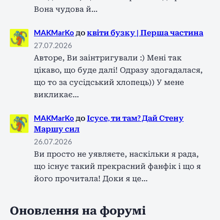
Вона чудова й…
MAKMarKo
до
квіти бузку | Перша частина
27.07.2026
Авторе, Ви заінтригували :) Мені так
цікаво, що буде далі! Одразу здогадалася,
що то за сусідський хлопець)) У мене
викликає…
MAKMarKo
до
Ісусе, ти там? Дай Стену
Маршу сил
26.07.2026
Ви просто не уявляєте, наскільки я рада,
що існує такий прекрасний фанфік і що я
його прочитала! Доки я це…
Оновлення на форумі