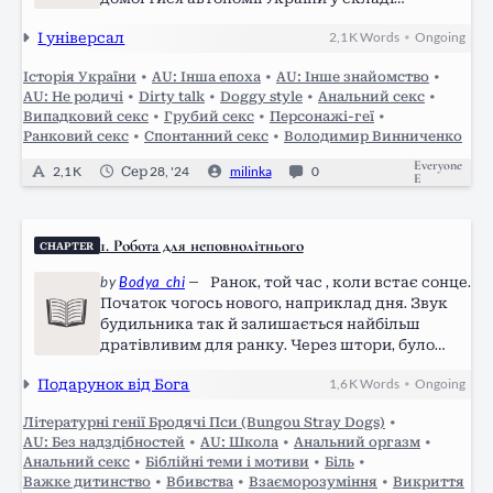
російської імперії. Та почекавши кілька тижнів
І універсал
2,1 K
Words
Ongoing
•
у готелі, українські представники так і не були
прийняті для переговорів, і їх відправили…
Історія України
•
AU: Інша епоха
•
AU: Інше знайомство
•
AU: Не родичі
•
Dirty talk
•
Doggy style
•
Анальний секс
•
Випадковий секс
•
Грубий секс
•
Персонажі-геї
•
Ранковий секс
•
Спонтанний секс
•
Володимир Винниченко
Everyone
2,1 K
Сер 28, '24
milinka
0
E
1. Робота для неповнолітнього
CHAPTER
by
Bodya_chi
—
Ранок, той час , коли встає сонце.
Початок чогось нового, наприклад дня. Звук
будильника так й залишається найбільш
дратівливим для ранку. Через штори, було
видно, як наполегливо сонце, пробує
Подарунок від Бога
1,6 K
Words
Ongoing
•
пробратися через штори й познущатися й так
сонного хлопака. Через сили , він став й…
Літературні генії Бродячі Пси (Bungou Stray Dogs)
•
AU: Без надздібностей
•
AU: Школа
•
Анальний оргазм
•
Анальний секс
•
Біблійні теми і мотиви
•
Біль
•
Важке дитинство
•
Вбивства
•
Взаєморозуміння
•
Викриття