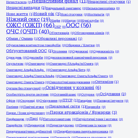
Нещасливий фінал
(11)
Нещасливі стосунки
(1)
Нечиста сила
(0)
Нещасні випадки
(2)
Неідеальний омегаверс
(0)
Низька самооцінка
(0)
Новий рік
(3)
Нове життя
(1)
Нові стосунки
(0)
Ностальгія
(0)
Ніжний секс
(19)
Німфи
(0)
Ніндзя
(0)
Нічні клуби
(0)
ОЖС (ОЖП)
(66)
ООС
(56)
ОКР
(0)
ОЧС (ОЧП)
(40)
Об'єктивація
(0)
Обговорення кінків
(0)
Обман / Омана
(1)
Образливі персонажі
(1)
Обумовлена контекстом гомофобія
(0)
Обіцянки / Клятви
(0)
Обґрунтований ООС
(2)
Оголення
(0)
Одержимі
(0)
Одержимість
(0)
Один день
(0)
Однолюби
(0)
Однохвилинний канонічний персонаж
(0)
Окультизм
(0)
Омегаверс
(0)
Омегаверс: f!Альфа/m!Омега
(0)
Омегаверс: Альфа/Альфа
(0)
Омегаверс: Альфа/Бета
(0)
Омегаверс: Альфа/Омега/Альфа
(0)
Омегаверс: Омега/Альфа/Омега
(0)
Оптимізм
(1)
Омегаверс: Омега/Омега
(0)
Онкологічні захворювання
(0)
Освідчення у коханні
(6)
Оргазм без стимуляції
(0)
Осідлання
(2)
Особистість проти системи
(0)
Останній шанс
(0)
Острови
(0)
ПТСР
(1)
Офіси
(0)
Охоронці
(0)
Очікування
(0)
Паладіни
(0)
Палацові інтриги
(0)
Паралельні світи
(1)
Паління
(0)
Панічні атаки
(0)
Паранойя
(0)
Парки атракціонів / Ярмарки
(3)
Парки / Зони відпочинку
(0)
Парі
(1)
Парфюмери
(0)
Патологоанатоми
(0)
Патріотичні теми і мотиви
(0)
Пацифісти
(0)
Перевертні
(0)
Перегляд порно
(0)
Перегони із часом
(0)
Передача магічних здібностей
(0)
Передбачувана смерть персонажа
(0)
Передсмертні повідомлення
(0)
Перемир'я
(0)
Перерва в стосунках
(0)