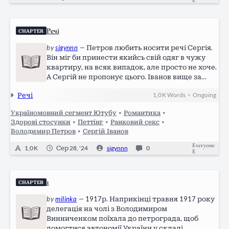
Речі
CHAPTER
by
sigynnn
—
Петров любить носити речі Сергія.
Він міг би принести якийсь свій одяг в чужу
квартиру, на всяк випадок, але просто не хоче.
А Сергій не пропонує цього. Іванов вище за
нього майже на голову, та й руки у нього довші,
Речі
1,0 K
Words
Ongoing
•
і тому щоразу коли він дає гостю щось із свого
гардеробу — той майже…
Україномовний сегмент Ютубу
•
Романтика
•
Здорові стосунки
•
Петтінг
•
Ранковий секс
•
Володимир Петров
•
Сергій Іванов
Everyone
1,0 K
Сер 28, '24
sigynnn
0
E
1
CHAPTER
by
milinka
—
1917р. Наприкінці травня 1917 року
делегація на чолі з Володимиром
Винниченком поїхала до петрограда, щоб
домогтися автономії України у складі