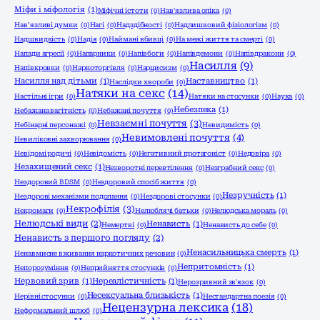
Міфи і міфологія
(1)
Міфічні істоти
(0)
Нав'язлива опіка
(0)
Нав’язливі думки
(0)
Нагі
(0)
Надздібності
(0)
Надлишковий фізіологізм
(0)
Надшвидкість
(0)
Надія
(0)
Наймані вбивці
(0)
На межі життя та смерті
(0)
Напади агресії
(0)
Напарники
(0)
Напівбоги
(0)
Напівдемони
(0)
Напівдракони
(0)
Насилля
(9)
Напівкровки
(0)
Наркоторгівля
(0)
Нарцисизм
(0)
Насилля над дітьми
(1)
Наставництво
(1)
Наслідки хвороби
(0)
Натяки на секс
(14)
Настільні ігри
(0)
Натяки на стосунки
(0)
Наука
(0)
Небезпека
(1)
Небажана вагітність
(0)
Небажані почуття
(0)
Невзаємні почуття
(3)
Небінарні персонажі
(0)
Невидимість
(0)
Невимовлені почуття
(4)
Невиліковні захворювання
(0)
Невідомі родичі
(0)
Невідомість
(0)
Негативний протагоніст
(0)
Недовіра
(0)
Незахищений секс
(1)
Незворотні перевтілення
(0)
Незграбний секс
(0)
Нездоровий BDSM
(0)
Нездоровий спосіб життя
(0)
Незручність
(1)
Нездорові механізми подолання
(0)
Нездорові стосунки
(0)
Некрофілія
(3)
Некромаги
(0)
Нелюблячі батьки
(0)
Нелюдська мораль
(0)
Нелюдські види
(2)
Ненависть
(1)
Немертві
(0)
Ненависть до себе
(0)
Ненависть з першого погляду
(2)
Ненасильницька смерть
(1)
Ненавмисне вживання наркотичних речовин
(0)
Непритомність
(1)
Непорозуміння
(0)
Неприйняття стосунків
(0)
Нервовий зрив
(1)
Нереалістичність
(1)
Нерозривний зв'язок
(0)
Несексуальна близькість
(1)
Нерівні стосунки
(0)
Нестандартна поезія
(0)
Нецензурна лексика
(18)
Неформальний шлюб
(0)