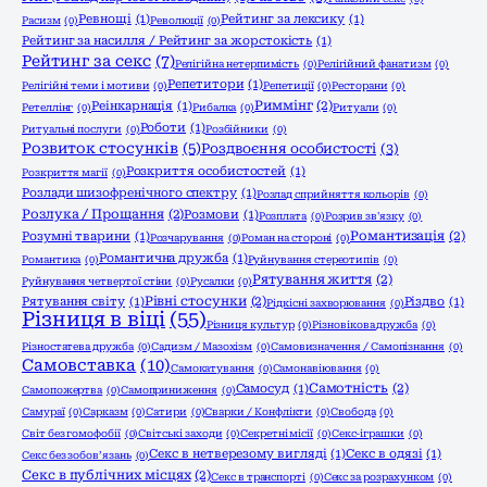
Ревнощі
(1)
Рейтинг за лексику
(1)
Расизм
(0)
Революції
(0)
Рейтинг за насилля / Рейтинг за жорстокість
(1)
Рейтинг за секс
(7)
Релігійна нетерпимість
(0)
Релігійний фанатизм
(0)
Репетитори
(1)
Релігійні теми і мотиви
(0)
Репетиції
(0)
Ресторани
(0)
Риммінг
(2)
Реінкарнація
(1)
Ретеллінг
(0)
Рибалка
(0)
Ритуали
(0)
Роботи
(1)
Ритуальні послуги
(0)
Розбійники
(0)
Розвиток стосунків
(5)
Роздвоєння особистості
(3)
Розкриття особистостей
(1)
Розкриття магії
(0)
Розлади шизофренічного спектру
(1)
Розлад сприйняття кольорів
(0)
Розлука / Прощання
(2)
Розмови
(1)
Розплата
(0)
Розрив зв'язку
(0)
Романтизація
(2)
Розумні тварини
(1)
Розчарування
(0)
Роман на стороні
(0)
Романтична дружба
(1)
Романтика
(0)
Руйнування стереотипів
(0)
Рятування життя
(2)
Руйнування четвертої стіни
(0)
Русалки
(0)
Рівні стосунки
(2)
Рятування світу
(1)
Різдво
(1)
Рідкісні захворювання
(0)
Різниця в віці
(55)
Різниця культур
(0)
Різновікова дружба
(0)
Різностатева дружба
(0)
Садизм / Мазохізм
(0)
Самовизначення / Самопізнання
(0)
Самовставка
(10)
Самокатування
(0)
Самонавіювання
(0)
Самотність
(2)
Самосуд
(1)
Самопожертва
(0)
Самоприниження
(0)
Самураї
(0)
Сарказм
(0)
Сатири
(0)
Сварки / Конфлікти
(0)
Свобода
(0)
Світ без гомофобії
(0)
Світські заходи
(0)
Секретні місії
(0)
Секс-іграшки
(0)
Секс в нетверезому вигляді
(1)
Секс в одязі
(1)
Секс без зобов’язань
(0)
Секс в публічних місцях
(2)
Секс в транспорті
(0)
Секс за розрахунком
(0)