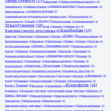
Зміна сутності
(13)
Зміна імені
(0)
Зміни зовнішнього вигляду
(0)
Зневага життям
(1)
Знаменитості
(0)
Зневага гігієною
(0)
Знерухомлення
(0)
З нового аркуша
(1)
Зниклі безвісти
(0)
Зовнішній вигляд відрізняється від реального віку
(0)
Золота клітка
(0)
Зрада
(1)
Золота молодь
(0)
Зомбі
(0)
Зрілі персонажі
(0)
Зірване весілля
(0)
Зґвалтування
(18)
Зґраї
(0)
Казино
(0)
Камінг-аут
(0)
Канібалізм
(15)
Канонна смерть персонажа
(6)
Кафе
(3)
Канікули
(0)
Кар'єризм
(0)
Карантин
(0)
Карма
(0)
Квантова фізика
(0)
Квіткові магазини
(0)
Кентаври
(0)
Кладовища
(0)
Клани
(0)
Клони
(0)
Клоуни
(0)
Кляпи / Затикання рота
(1)
Клуби за інтересами
(0)
Клінічна смерть
(0)
Клітки
(0)
Книжки
(0)
Книжкові крамниці
(0)
Кноттінг
(0)
Колишні
(0)
Командна робота
(1)
Колишні серійні вбивці
(0)
Кома
(0)
Комахи
(0)
Комплекс Бога
(0)
Комплекси
(0)
Комунальні квартири
(0)
Коміки
(0)
Контроль / Підкорення
(1)
Контроль пам'яті
(1)
Конспірологія
(0)
Контроль свідомості
(0)
Конфлікт світоглядів
(0)
Концерти / Виступи
(0)
Кошмари
(1)
Коригуюче зґвалтування
(0)
Королівства
(0)
Корупція
(0)
Космос
(0)
Крадії
(0)
Крамниці
(0)
Криза орієнтації
(0)
Крилаті
(0)
Кримінальна пара
(0)
Ксенофілія
(16)
Кров / Травми
(2)
Кросовер
(0)
Ксенофобія
(0)
Кунілінгус
(0)
Купальні
(0)
Кур`єри
(0)
Курортний роман
(0)
Кухарі
(0)
Кіборги
(0)
Кінки / Фетиші
(1)
Кінк на благання
(0)
Кінк на вагітність
(0)
Кінк на волосся
(0)
Кінк на вуха
(0)
Кінк на крила
(0)
Кінк на лоскіт
(0)
Кінк на наручники (кайданки)
(0)
Кінк на нижню білизну
(0)
Кінк на ошийники
(0)
Кінк на похвалу
(0)
Кінк на приниження
(0)
Кінк на руки
(0)
Кінк на серцебиття
(0)