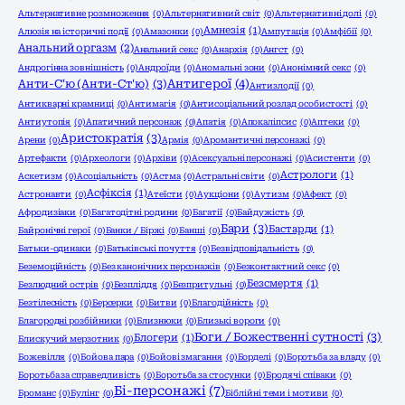
Альтернативне розмноження
(0)
Альтернативний світ
(0)
Альтернативні долі
(0)
Амнезія
(1)
Алюзія на історичні події
(0)
Амазонки
(0)
Ампутація
(0)
Амфібії
(0)
Анальний оргазм
(2)
Анальний секс
(0)
Анархія
(0)
Ангст
(0)
Андрогінна зовнішність
(0)
Андроїди
(0)
Аномальні зони
(0)
Анонімний секс
(0)
Анти-С'ю (Анти-Ст'ю)
(3)
Антигерої
(4)
Антизлодії
(0)
Антикварні крамниці
(0)
Антимагія
(0)
Антисоціальний розлад особистості
(0)
Антиутопія
(0)
Апатичний персонаж
(0)
Апатія
(0)
Апокаліпсис
(0)
Аптеки
(0)
Аристократія
(3)
Арени
(0)
Армія
(0)
Аромантичні персонажі
(0)
Артефакти
(0)
Археологи
(0)
Архіви
(0)
Асексуальні персонажі
(0)
Асистенти
(0)
Астрологи
(1)
Аскетизм
(0)
Асоціальність
(0)
Астма
(0)
Астральні світи
(0)
Асфіксія
(1)
Астронавти
(0)
Атеїсти
(0)
Аукціони
(0)
Аутизм
(0)
Афект
(0)
Афродизіаки
(0)
Багатодітні родини
(0)
Багатії
(0)
Байдужість
(0)
Бари
(3)
Бастарди
(1)
Байронічні герої
(0)
Банки / Біржі
(0)
Банші
(0)
Батьки-одинаки
(0)
Батьківські почуття
(0)
Безвідповідальність
(0)
Беземоційність
(0)
Без канонічних персонажів
(0)
Безконтактний секс
(0)
Безсмертя
(1)
Безлюдний острів
(0)
Безпліддя
(0)
Безпритульні
(0)
Безтілесність
(0)
Берсерки
(0)
Битви
(0)
Благодійність
(0)
Благородні розбійники
(0)
Близнюки
(0)
Близькі вороги
(0)
Боги / Божественні сутності
(3)
Блогери
(1)
Блискучий мерзотник
(0)
Божевілля
(0)
Бойова пара
(0)
Бойові змагання
(0)
Борделі
(0)
Боротьба за владу
(0)
Боротьба за справедливість
(0)
Боротьба за стосунки
(0)
Бродячі співаки
(0)
Бі-персонажі
(7)
Броманс
(0)
Булінг
(0)
Біблійні теми і мотиви
(0)