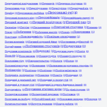
Передсмертні повідомлення
(0)
Перемир'я
(0)
Перерва в стосунках
(0)
Переселення душ
(0)
Переслідування
(0)
Перестрілки
(0)
Перехідний вік
(0)
Персонажі-геї
(4)
Переїзд
(0)
Персонажки-лесбійки
(0)
Персоніфікація
(1)
Персонажі похилого віку
(0)
Персоніфікація смерті
(0)
Перший раз
(3)
Перший поцілунок
(2)
Перший контакт
(1)
Платонічні стосунки
(1)
Песимізм
(0)
Петтінг
(0)
Письменники
(0)
Племена
(0)
Побачення
(1)
Повернення
(1)
Пляжі
(0)
Побачення наосліп
(0)
Повага
(0)
Повсякденність
(1)
Повільне оповідання
(1)
Повстанці
(0)
Погана компанія
(0)
Поганий хороший фінал
(0)
Поглинання здібностей
(0)
Погіршення стосунків
(2)
Подарунки
(2)
Пограбування
(0)
Подорожі
(1)
Подолання комплексів
(0)
Подружня зрада
(0)
Поети
(0)
Поза 69
(1)
Поза законом
(0)
Покинуті діти
(0)
Покинуті споруди
(0)
Поклоніння тілу
(0)
Покровительство
(0)
Пологи
(0)
Полон
(0)
Полонені пригодою
(0)
Полювання
(0)
Полювання на розумних створінь
(0)
Поліаморія
(1)
Політика
(0)
Політики
(0)
Політичні інтриги
(0)
Поліціянти, поліціянтки
(0)
Помилки
(0)
Помста
(0)
Попаданці
(0)
Попаданці: в реальний світ
(0)
Попаданці: в своєму тілі
(0)
Попаданці: в чужому тілі
(0)
Попаданці: із одного фандома в інший
(0)
Порушення етичних норм
(1)
Популярність
(0)
По різні сторони
(0)
Посмертне кохання
(0)
Посмертний персонаж
(0)
Постканон
(0)
Посягання на свободу
(0)
Потойбічний світ
(0)
Поховання живцем
(0)
Похорон
(0)
Початок стосунків
(0)
Почуття провини
(0)
Пошук роботи
(0)