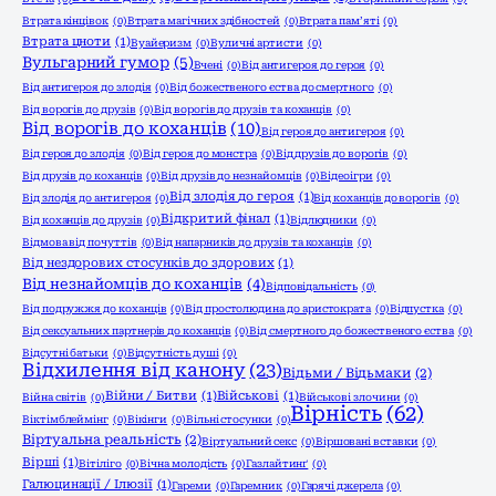
Втрата кінцівок
(0)
Втрата магічних здібностей
(0)
Втрата пам’яті
(0)
Втрата цноти
(1)
Вуайеризм
(0)
Вуличні артисти
(0)
Вульгарний гумор
(5)
Вчені
(0)
Від антигероя до героя
(0)
Від антигероя до злодія
(0)
Від божественого єства до смертного
(0)
Від ворогів до друзів
(0)
Від ворогів до друзів та коханців
(0)
Від ворогів до коханців
(10)
Від героя до антигероя
(0)
Від героя до злодія
(0)
Від героя до монстра
(0)
Від друзів до ворогів
(0)
Від друзів до коханців
(0)
Від друзів до незнайомців
(0)
Відеоігри
(0)
Від злодія до героя
(1)
Від злодія до антигероя
(0)
Від коханців до ворогів
(0)
Відкритий фінал
(1)
Від коханців до друзів
(0)
Відлюдники
(0)
Відмова від почуттів
(0)
Від напарників до друзів та коханців
(0)
Від нездорових стосунків до здорових
(1)
Від незнайомців до коханців
(4)
Відповідальність
(0)
Від подружжя до коханців
(0)
Від простолюдина до аристократа
(0)
Відпустка
(0)
Від сексуальних партнерів до коханців
(0)
Від смертного до божественого єства
(0)
Відсутні батьки
(0)
Відсутність душі
(0)
Відхилення від канону
(23)
Відьми / Відьмаки
(2)
Війни / Битви
(1)
Військові
(1)
Війна світів
(0)
Військові злочини
(0)
Вірність
(62)
Віктімблеймінг
(0)
Вікінги
(0)
Вільні стосунки
(0)
Віртуальна реальність
(2)
Віртуальний секс
(0)
Віршовані вставки
(0)
Вірші
(1)
Вітіліго
(0)
Вічна молодість
(0)
Газлайтинґ
(0)
Галюцинації / Ілюзії
(1)
Гареми
(0)
Гаремник
(0)
Гарячі джерела
(0)