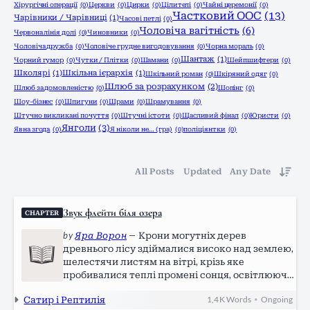
Хірургічні операції
(0)
Церкви
(0)
Цирки
(0)
Цілителі
(0)
Чайні церемонії
(0)
Частковий ООС
(13)
Чарівники / Чарівниці
(1)
Часові петлі
(0)
Чоловіча вагітність
(6)
Червона лінія долі
(0)
Чиновники
(0)
Чоловіча дружба
(0)
Чоловіче грудне вигодовування
(0)
Чорна мораль
(0)
Шантаж
(1)
Чорний гумор
(0)
Чутки / Плітки
(0)
Шамани
(0)
Шейпшифтери
(0)
Школярі
(1)
Шкільна ієрархія
(1)
Шкільний роман
(0)
Шкіряний одяг
(0)
Шлюб за розрахунком
(2)
Шлюб за домовленістю
(0)
Шопінг
(0)
Шоу-бізнес
(0)
Шпигуни
(0)
Шрами
(0)
Шрамування
(0)
Штучно викликані почуття
(0)
Штучні істоти
(0)
Щасливий фінал
(0)
Юристи
(0)
Янголи
(3)
Явна згода
(0)
Я ніколи не... (гра)
(0)
поліціянтки
(0)
All Posts
Updated
Any Date
Звук флейти біля озера
CHAPTER
by
Яра Ворон
—
Крони могутніх дерев
древнього лісу здіймалися високо над землею,
шелестячи листям на вітрі, крізь яке
пробивалися теплі промені сонця, освітлюючи
мʼяку лісову долівку, вкриту мохом. Крізь ліс
Сатир і Рептилія
1,4 K
Words
Ongoing
•
йшла, весело підстрибуючи, молода сатир на