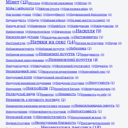
Мінет
(12)
Містика
(0)
Містичні захисники
(0)
Мітки
(0)
Міфи і міфологія
(1)
Міфічні істоти
(0)
Нав'язлива опіка
(0)
Нав’язливі думки
(0)
Нагі
(0)
Надздібності
(0)
Надлишковий фізіологізм
(0)
Надшвидкість
(0)
Надія
(0)
Наймані вбивці
(0)
На межі життя та смерті
(0)
Напади агресії
(0)
Напарники
(0)
Напівбоги
(0)
Напівдемони
(0)
Напівдракони
(0)
Насилля
(9)
Напівкровки
(0)
Наркоторгівля
(0)
Нарцисизм
(0)
Насилля над дітьми
(1)
Наставництво
(1)
Наслідки хвороби
(0)
Натяки на секс
(14)
Настільні ігри
(0)
Натяки на стосунки
(0)
Наука
(0)
Небезпека
(1)
Небажана вагітність
(0)
Небажані почуття
(0)
Невзаємні почуття
(3)
Небінарні персонажі
(0)
Невидимість
(0)
Невимовлені почуття
(4)
Невиліковні захворювання
(0)
Невідомі родичі
(0)
Невідомість
(0)
Негативний протагоніст
(0)
Недовіра
(0)
Незахищений секс
(1)
Незворотні перевтілення
(0)
Незграбний секс
(0)
Нездоровий BDSM
(0)
Нездоровий спосіб життя
(0)
Незручність
(1)
Нездорові механізми подолання
(0)
Нездорові стосунки
(0)
Некрофілія
(3)
Некромаги
(0)
Нелюблячі батьки
(0)
Нелюдська мораль
(0)
Нелюдські види
(2)
Ненависть
(1)
Немертві
(0)
Ненависть до себе
(0)
Ненависть з першого погляду
(2)
Ненасильницька смерть
(1)
Ненавмисне вживання наркотичних речовин
(0)
Непритомність
(1)
Непорозуміння
(0)
Неприйняття стосунків
(0)
Нервовий зрив
(1)
Нереалістичність
(1)
Нерозривний зв'язок
(0)
Несексуальна близькість
(1)
Нерівні стосунки
(0)
Нестандартна поезія
(0)
Нецензурна лексика
(18)