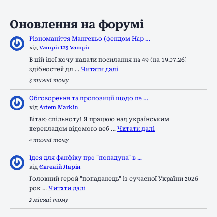
Оновлення на форумі
Різноманіття Мангекьо (фендом Нар …
від
Vampir123 Vampir
В цій ідеї хочу надати посилання на 49 (на 19.07.26)
здібностей дл …
Читати далі
3 тижні тому
Обговорення та пропозиції щодо пе …
від
Artem Markin
Вітаю спільноту! Я працюю над українським
перекладом відомого веб …
Читати далі
4 тижні тому
Ідея для фанфіку про "попадуна" в …
від
Євгеній Ларін
Головний герой "попаданець" із сучасної України 2026
рок …
Читати далі
2 місяці тому