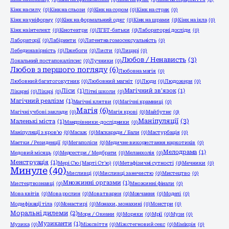
Кінк на силу
(0)
Кінк на сльози
(0)
Кінк на сором
(0)
Кінк на страх
(0)
Кінк на уніформу
(0)
Кінк на формальний одяг
(0)
Кінк на шрами
(0)
Кінк на ікла
(0)
Кінк на інтелект
(0)
Кінотеатри
(0)
ЛГБТ-батьки
(0)
Лабораторні досліди
(0)
Лабораторії
(0)
Лабіринти
(0)
Латентна гомосексуальність
(0)
Лебедина вірність
(0)
Лжебоги
(0)
Листи
(0)
Лицарі
(0)
Любов / Ненависть
(3)
Локальний постапокаліпсис
(0)
Лучники
(0)
Любов з першого погляду
(6)
Любовна магія
(0)
Любовний багатогокутник
(0)
Любовний магніт
(0)
Люди
(0)
Людожери
(0)
Ліси
(1)
Магічний зв'язок
(1)
Лікарні
(0)
Лікарі
(0)
Літні школи
(0)
Магічний реалізм
(1)
Магічні клятви
(0)
Магічні крамниці
(0)
Магія
(6)
Магічні учбові заклади
(0)
Магія крові
(0)
Майбутнє
(0)
Маніпуляції
(3)
Маленькі міста
(1)
Мандрівники-дослідники
(0)
Маніпуляції з кров'ю
(0)
Масаж
(0)
Маскаради / Бали
(0)
Мастурбація
(0)
Маєтки / Резиденції
(0)
Мегаполіси
(0)
Медичне використання наркотиків
(0)
Мелодрама
(1)
Медовий місяць
(0)
Медсестри / Медбрати
(0)
Меланхолія
(0)
Менструація
(1)
Мері С'ю (Марті Ст'ю)
(0)
Метафізичні сутності
(0)
Мечники
(0)
Минуле
(40)
Мисливці
(0)
Мисливці за нечистю
(0)
Мистецтво
(0)
Множинні оргазми
(1)
Мистецтвознавці
(0)
Множинні фінали
(0)
Мова квітів
(0)
Мова рослин
(0)
Мова тварин
(0)
Мовчання
(0)
Моделі
(0)
Модифікації тіла
(0)
Монастирі
(0)
Монахи, монахині
(0)
Монстри
(0)
Моральні дилеми
(2)
Моря / Океани
(0)
Моряки
(0)
Мрії
(0)
Музи
(0)
Музиканти
(1)
Музика
(0)
Міжсвіття
(0)
Міжстегновий секс
(0)
Мімікрія
(0)