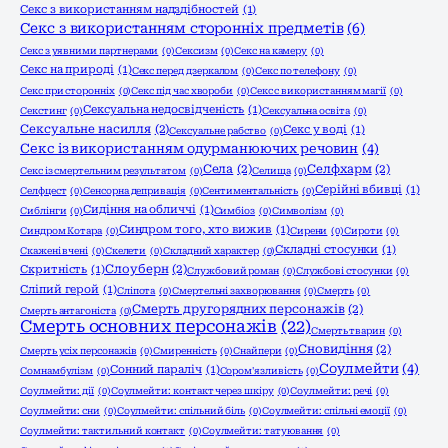
Секс з використанням надздібностей
(1)
Секс з використанням сторонніх предметів
(6)
Секс з уявними партнерами
(0)
Сексизм
(0)
Секс на камеру
(0)
Секс на природі
(1)
Секс перед дзеркалом
(0)
Секс по телефону
(0)
Секс при сторонніх
(0)
Секс під час хвороби
(0)
Секс с використанням магії
(0)
Сексуальна недосвідченість
(1)
Секстинг
(0)
Сексуальна освіта
(0)
Сексуальне насилля
(2)
Секс у воді
(1)
Сексуальне рабство
(0)
Секс із використанням одурманюючих речовин
(4)
Села
(2)
Селфхарм
(2)
Секс із смертельним результатом
(0)
Селища
(0)
Серійні вбивці
(1)
Селфцест
(0)
Сенсорна депривація
(0)
Сентиментальність
(0)
Сидіння на обличчі
(1)
Сиблінги
(0)
Симбіоз
(0)
Символізм
(0)
Синдром того, хто вижив
(1)
Синдром Котара
(0)
Сирени
(0)
Сироти
(0)
Складні стосунки
(1)
Скажені вчені
(0)
Скелети
(0)
Складний характер
(0)
Слоуберн
(2)
Скритність
(1)
Службовий роман
(0)
Службові стосунки
(0)
Сліпий герой
(1)
Сліпота
(0)
Смертельні захворювання
(0)
Смерть
(0)
Смерть другорядних персонажів
(2)
Смерть антагоніста
(0)
Смерть основних персонажів
(22)
Смерть тварин
(0)
Сновидіння
(2)
Смерть усіх персонажів
(0)
Смиренність
(0)
Снайпери
(0)
Соулмейти
(4)
Сонний параліч
(1)
Сомнамбулізм
(0)
Сором'язливість
(0)
Соулмейти: дії
(0)
Соулмейти: контакт через шкіру
(0)
Соулмейти: речі
(0)
Соулмейти: сни
(0)
Соулмейти: спільний біль
(0)
Соулмейти: спільні емоції
(0)
Соулмейти: тактильний контакт
(0)
Соулмейти: татуювання
(0)