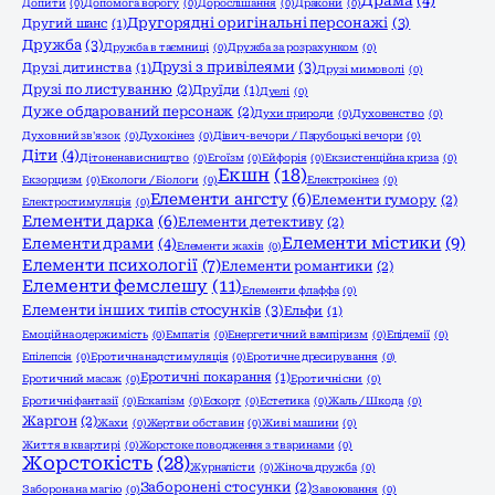
Драма
(4)
Допити
(0)
Допомога ворогу
(0)
Дорослішання
(0)
Дракони
(0)
Другорядні оригінальні персонажі
(3)
Другий шанс
(1)
Дружба
(3)
Дружба в таємниці
(0)
Дружба за розрахунком
(0)
Друзі з привілеями
(3)
Друзі дитинства
(1)
Друзі мимоволі
(0)
Друзі по листуванню
(2)
Друїди
(1)
Дуелі
(0)
Дуже обдарований персонаж
(2)
Духи природи
(0)
Духовенство
(0)
Духовний зв'язок
(0)
Духокінез
(0)
Дівич-вечори / Парубоцькі вечори
(0)
Діти
(4)
Дітоненависництво
(0)
Егоїзм
(0)
Ейфорія
(0)
Екзистенційна криза
(0)
Екшн
(18)
Екзорцизм
(0)
Екологи / Біологи
(0)
Електрокінез
(0)
Елементи ангсту
(6)
Елементи гумору
(2)
Електростимуляція
(0)
Елементи дарка
(6)
Елементи детективу
(2)
Елементи містики
(9)
Елементи драми
(4)
Елементи жахів
(0)
Елементи психології
(7)
Елементи романтики
(2)
Елементи фемслешу
(11)
Елементи флаффа
(0)
Елементи інших типів стосунків
(3)
Ельфи
(1)
Емоційна одержимість
(0)
Емпатія
(0)
Енергетичний вампіризм
(0)
Епідемії
(0)
Епілепсія
(0)
Еротична надстимуляція
(0)
Еротичне дресирування
(0)
Еротичні покарання
(1)
Еротичний масаж
(0)
Еротичні сни
(0)
Еротичні фантазії
(0)
Ескапізм
(0)
Ескорт
(0)
Естетика
(0)
Жаль / Шкода
(0)
Жаргон
(2)
Жахи
(0)
Жертви обставин
(0)
Живі машини
(0)
Життя в квартирі
(0)
Жорстоке поводження з тваринами
(0)
Жорстокість
(28)
Журналісти
(0)
Жіноча дружба
(0)
Заборонені стосунки
(2)
Заборона на магію
(0)
Завоювання
(0)