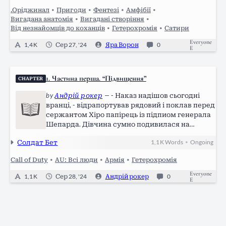
імʼя Лара. Пройшло вже кілька днів, як вона…
.Оріджинал
•
Пригоди
•
Фентезі
•
Амфібії
•
Вигадана анатомія
•
Вигадані створіння
•
Від незнайомців до коханців
•
Гетерохромія
•
Сатири
Everyone
1,4 K
Сер 27, '24
Яра Ворон
0
E
1. Частина перша. “Підвищення”
CHAPTER
by
Андрій рокер
—
- Наказ надішов сьогодні
вранці, - відрапортував рядовий і поклав перед
сержантом Хіро папірець із підпиом генерала
Шепарда. Дівчина сумно подивилася на
написи в документі і тяжко зітхнула. Нехай це
Солдат Бет
1,1 K
Words
Ongoing
•
буде просто звичайне переведення, а не
смертний вирок для непотрібної…
Call of Duty
•
AU: Всі люди
•
Армія
•
Гетерохромія
Everyone
1,1 K
Сер 28, '24
Андрій рокер
0
E