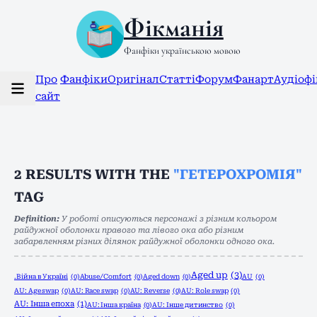
Фікманія
Фанфіки українською мовою
Про
Фанфіки
Оригінал
Статті
Форум
Фанарт
Аудіоф
сайт
2
RESULTS WITH THE
"ГЕТЕРОХРОМІЯ"
TAG
Definition:
У роботі описуються персонажі з різним кольором
райдужної оболонки правого та лівого ока або різним
забарвленням різних ділянок райдужної оболонки одного ока.
Aged up
(3)
.Війна в Україні
(0)
Abuse/Comfort
(0)
Aged down
(0)
AU
(0)
AU: Age swap
(0)
AU: Race swap
(0)
AU: Reverse
(0)
AU: Role swap
(0)
AU: Інша епоха
(1)
AU: Інша країна
(0)
AU: Інше дитинство
(0)