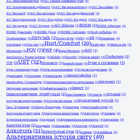
AU: Інше знайомство
(0)
AU: Інший сімейний стан
(0)
AU: Альтернативні здібності
(0)
AU: Без апокаліпсису
(0)
AU: Без війни
(0)
AU: Без магії
(0)
AU: Без містики
(0)
AU: Без надздібностей
(0)
AU: Без супергероїв
(0)
AU: Все добре
(0)
AU: Всі друзі
(0)
AU: Всі люди
(0)
BDSM
(2)
AU: Школа
(1)
AU: Не родичі
(0)
AU: Родичі
(0)
BDSM: Aftercare
(0)
BDSM: Домспейс
(0)
BDSM: Дроп
(0)
BDSM: Сабспейс
(0)
Body inflation
(0)
Dirty talk
(3)
ER
(1)
Cockwarming
(0)
Doggy style
(0)
EIQ
(0)
Frenemies
(0)
Hurt/Comfort
(20)
Gangbang
(0)
Gun play
(0)
Knife play
(0)
Mate or die
(0)
POV
(7)
PWP
(4)
RST
(1)
Moresome
(0)
Rape/Revenge
(0)
Underage
(2)
Service top / Power bottom
(0)
Sickfic
(0)
Songfic
(0)
Sugar daddy
(0)
UST
(32)
Ігри з сосками
(3)
Urt
(2)
Womance
(1)
Івана Купала
(0)
Ігри з температурою
(0)
Ігри на виживання
(0)
Ігри на роздягання
(0)
Інсектофобія
(1)
Ідеалізація
(0)
Ізоляція
(0)
Інквізиція
(0)
Інтернет
(1)
Інсектоїди / Арахноїди
(0)
Інсценована смерть персонажа
(0)
Інцест
(1)
Інтерсекс-персонажі
(0)
Інфантильність
(0)
Іншопланетяни, прибульці
(2)
Істинні
(1)
Інші планети
(0)
Іспити
(0)
Ієрархічний устрій
(1)
Історичне припущення
(0)
Історичні епохи
(0)
Їжа / Кулінарія
(0)
Аборт/Викидень
(0)
Аватари
(0)
Автомайстерні
(0)
Авторська пунктуація
(0)
Авторські неологізми
(0)
Автостоп
(0)
Авіація
(0)
Агресивні персонажі
(0)
Адикції
(0)
Адреналінова залежність
(0)
Аерокінез
(0)
Азартні ігри
(2)
Академія
(0)
Аквакінез
(0)
Актори
(0)
Алергії
(0)
Алкоголь
(21)
Алкогольні ігри
(2)
Алхімія
(0)
Альбінізм
(0)
Альтернативна історія світу
(49)