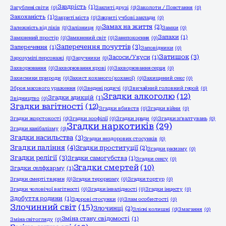
Заздрість
(1)
Загублені світи
(0)
Закляті друзі
(0)
Заколоти / Повстання
(0)
Закоханість
(1)
Закриті міста
(0)
Закриті учбові заклади
(0)
Замах на життя
(2)
Залежність від ліків
(0)
Залізниця
(0)
Замки
(0)
Запахи
(1)
Замкнений простір
(0)
Замкнений світ
(0)
Занепокоєння
(0)
Заперечення почуттів
(3)
Заперечення
(1)
Заповідники
(0)
Затишок
(3)
Засоси/Укуси
(1)
Зарозумілі персонажі
(0)
Заручники
(0)
Захворювання
(0)
Захворювання крові
(0)
Захворювання серця
(0)
Захисники природи
(0)
Захист коханого (коханої)
(0)
Захищений секс
(0)
Зброя масового ураження
(0)
Зведені родичі
(0)
Звичайний головний герой
(0)
Згадки алкоголю
(12)
Згадки адикцій
(1)
Звідництво
(0)
Згадки вагітності
(12)
Згадки вбивств
(0)
Згадки війни
(0)
Згадки жорстокості
(0)
Згадки зоофілії
(0)
Згадки зради
(0)
Згадки зґвалтувань
(0)
Згадки наркотиків
(29)
Згадки канібалізму
(0)
Згадки насильства
(3)
Згадки нездорових стосунків
(0)
Згадки паління
(4)
Згадки проституції
(2)
Згадки расизму
(0)
Згадки релігії
(3)
Згадки самогубства
(1)
Згадки сексу
(0)
Згадки смертей
(10)
Згадки селфхарму
(1)
Згадки смерті тварин
(0)
Згадки тероризму
(0)
Згадки тортур
(0)
Згадки чоловічої вагітності
(0)
Згадки інвалідності
(0)
Згадки інцесту
(0)
Здобуття родини
(1)
Здорові стосунки
(0)
Злам особистості
(0)
Злочинний світ
(15)
Злочинці
(2)
Злісні колишні
(0)
Змагання
(0)
Зміна стану свідомості
(1)
Зміна світогляду
(0)