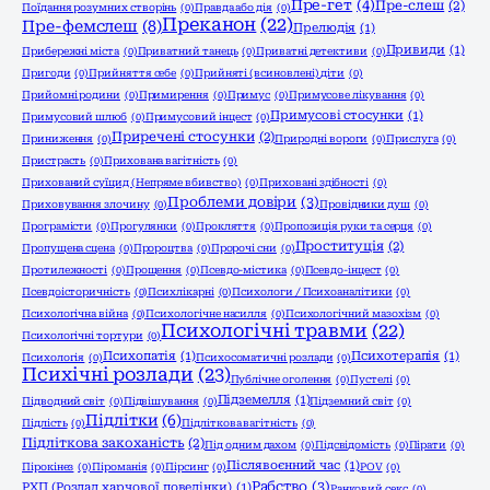
Пре-гет
(4)
Пре-слеш
(2)
Поїдання розумних створінь
(0)
Правда або дія
(0)
Преканон
(22)
Пре-фемслеш
(8)
Прелюдія
(1)
Привиди
(1)
Прибережні міста
(0)
Приватний танець
(0)
Приватні детективи
(0)
Пригоди
(0)
Прийняття себе
(0)
Прийняті (всиновлені) діти
(0)
Прийомні родини
(0)
Примирення
(0)
Примус
(0)
Примусове лікування
(0)
Примусові стосунки
(1)
Примусовий шлюб
(0)
Примусовий інцест
(0)
Приречені стосунки
(2)
Приниження
(0)
Природні вороги
(0)
Прислуга
(0)
Пристрасть
(0)
Прихована вагітність
(0)
Прихований суїцид (Непряме вбивство)
(0)
Приховані здібності
(0)
Проблеми довіри
(3)
Приховування злочину
(0)
Провідники душ
(0)
Програмісти
(0)
Прогулянки
(0)
Прокляття
(0)
Пропозиція руки та серця
(0)
Проституція
(2)
Пропущена сцена
(0)
Пророцтва
(0)
Пророчі сни
(0)
Протилежності
(0)
Прощення
(0)
Псевдо-містика
(0)
Псевдо-інцест
(0)
Псевдоісторичність
(0)
Психлікарні
(0)
Психологи / Психоаналітики
(0)
Психологічна війна
(0)
Психологічне насилля
(0)
Психологічний мазохізм
(0)
Психологічні травми
(22)
Психологічні тортури
(0)
Психопатія
(1)
Психотерапія
(1)
Психологія
(0)
Психосоматичні розлади
(0)
Психічні розлади
(23)
Публічне оголення
(0)
Пустелі
(0)
Підземелля
(1)
Підводний світ
(0)
Підвішування
(0)
Підземний світ
(0)
Підлітки
(6)
Підлість
(0)
Підліткова вагітність
(0)
Підліткова закоханість
(2)
Під одним дахом
(0)
Підсвідомість
(0)
Пірати
(0)
Післявоєнний час
(1)
Пірокінез
(0)
Піроманія
(0)
Пірсинг
(0)
РОV
(0)
Рабство
(3)
РХП (Розлад харчової поведінки)
(1)
Ранковий секс
(0)