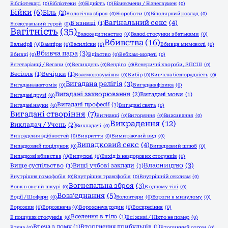
Бібліотекарі
(0)
Бібліотеки
(0)
Бідність
(0)
Бізнесмени / Бізнесвумен
(0)
Бійки
(6)
Біль
(2)
Біологічна зброя
(0)
Біороботи
(0)
Біполярний розлад
(0)
Вагінальний секс
(4)
В'язниці
(1)
Бісексуальний герой
(0)
Вагітність
(35)
Важке дитинство
(0)
Важкі стосунки з батьками
(0)
Вбивства
(16)
Валькірії
(0)
Вампіри
(0)
Василіски
(0)
Вбивця мимоволі
(0)
Вбивча пара
(3)
Вбивці
(0)
Вдівство
(0)
Вебкам-моделі
(0)
Вегетаріанці / Вегани
(0)
Великдень
(0)
Вендіго
(0)
Венеричні хвороби, ЗПСШ
(0)
Весілля
(1)
Вечірки
(1)
Взаєморозуміння
(0)
Вибір
(0)
Вивчена безпорадність
(0)
Вигадана релігія
(3)
Вигадана анатомія
(0)
Вигадана фізика
(0)
Вигадані захворювання
(2)
Вигадані мови
(1)
Вигадані друзі
(0)
Вигадані професії
(1)
Вигадані науки
(0)
Вигадані свята
(0)
Вигадані створіння
(7)
Вигнанці
(0)
Вигоряння
(0)
Виживання
(0)
Викрадення
(12)
Викладач / Учень
(2)
Викладачі
(0)
Викрадення здібностей
(0)
Викриття
(0)
Вимираючий вид
(0)
Випадковий секс
(4)
Випадковий поцілунок
(0)
Випадковий шлюб
(0)
Випадкові вбивства
(0)
Випускні
(0)
Вихід із нездорових стосунків
(0)
Власництво
(3)
Вище суспільство
(1)
Вищі учбові заклади
(1)
Внутрішня гомофобія
(0)
Внутрішня трансфобія
(0)
Внутрішній сексизм
(0)
Вогнепальна зброя
(3)
Вовк в овечій шкурі
(0)
В одному тілі
(0)
Возз’єднання
(5)
Водії / Шофери
(0)
Волонтери
(0)
Вороги в минулому
(0)
Ворожки
(0)
Ворожнеча
(0)
Ворожнеча родин
(0)
Воскресіння
(0)
Вселення в тіло
(1)
В пошуках стосунків
(0)
Всі живі / Ніхто не помер
(0)
Втеча з дому
(1)
Вторгнення прибульців
(1)
Втеча
(0)
Вторинний сором
(0)