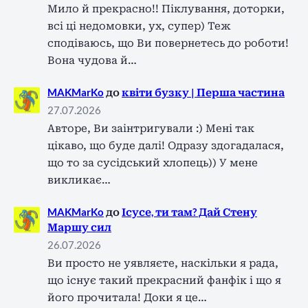
Мило й прекрасно!! Піклування, доторки,
всі ці недомовки, ух, супер) Теж
сподіваюсь, що Ви повернетесь до роботи!
Вона чудова й…
MAKMarKo
до
квіти бузку | Перша частина
27.07.2026
Авторе, Ви заінтригували :) Мені так
цікаво, що буде далі! Одразу здогадалася,
що то за сусідський хлопець)) У мене
викликає…
MAKMarKo
до
Ісусе, ти там? Дай Стену
Маршу сил
26.07.2026
Ви просто не уявляєте, наскільки я рада,
що існує такий прекрасний фанфік і що я
його прочитала! Доки я це…