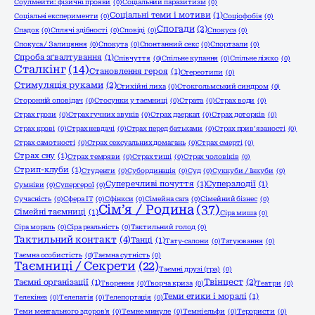
Соулмейти: фізичні прояви
(0)
Соціальний паразитизм
(0)
Соціальні теми і мотиви
(1)
Соціальні експерименти
(0)
Соціофобія
(0)
Спогади
(2)
Спадок
(0)
Сплячі здібності
(0)
Сповіді
(0)
Спокуса
(0)
Спокуса / Залицяння
(0)
Спокута
(0)
Спонтанний секс
(0)
Спортзали
(0)
Спроба зґвалтування
(1)
Співчуття
(0)
Спільне купання
(0)
Спільне ліжко
(0)
Сталкінг
(14)
Становлення героя
(1)
Стереотипи
(0)
Стимуляція руками
(2)
Стихійні лиха
(0)
Стокгольмський синдром
(0)
Сторонній оповідач
(0)
Стосунки у таємниці
(0)
Страта
(0)
Страх води
(0)
Страх грози
(0)
Страх гучних звуків
(0)
Страх дзеркал
(0)
Страх доторків
(0)
Страх крові
(0)
Страх невдачі
(0)
Страх перед батьками
(0)
Страх прив’язаності
(0)
Страх самотності
(0)
Страх сексуальних домагань
(0)
Страх смерті
(0)
Страх сну
(1)
Страх темряви
(0)
Страх тиші
(0)
Страх чоловіків
(0)
Стрип-клуби
(1)
Студенти
(0)
Субординація
(0)
Суд
(0)
Суккуби / Інкуби
(0)
Суперечливі почуття
(1)
Суперзлодії
(1)
Сумніви
(0)
Супергерої
(0)
Сучасність
(0)
Сфера ІТ
(0)
Сфінкси
(0)
Сімейна сага
(0)
Сімейний бізнес
(0)
Сім’я / Родина
(37)
Сімейні таємниці
(1)
Сіра миша
(0)
Сіра мораль
(0)
Сіра реальність
(0)
Тактильний голод
(0)
Тактильний контакт
(4)
Танці
(1)
Тату-салони
(0)
Татуювання
(0)
Таємна особистість
(0)
Таємна сутність
(0)
Таємниці / Секрети
(22)
Таємні друзі (гра)
(0)
Твінцест
(2)
Таємні організації
(1)
Творення
(0)
Творча криза
(0)
Театри
(0)
Теми етики і моралі
(1)
Телекінез
(0)
Телепатія
(0)
Телепортація
(0)
Теми ментального здоров'я
(0)
Темне минуле
(0)
Темні ельфи
(0)
Терористи
(0)