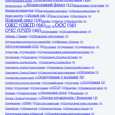
Неформальний шлюб
(0)
Нещасливий фінал
(11)
Нещасливі стосунки
(1)
Нечиста сила
(0)
Нещасні випадки
(2)
Неідеальний омегаверс
(0)
Низька самооцінка
(0)
Новий рік
(3)
Нове життя
(1)
Нові стосунки
(0)
Ностальгія
(0)
Ніжний секс
(19)
Німфи
(0)
Ніндзя
(0)
Нічні клуби
(0)
ОЖС (ОЖП)
(66)
ООС
(56)
ОКР
(0)
ОЧС (ОЧП)
(40)
Об'єктивація
(0)
Обговорення кінків
(0)
Обман / Омана
(1)
Образливі персонажі
(1)
Обумовлена контекстом гомофобія
(0)
Обіцянки / Клятви
(0)
Обґрунтований ООС
(2)
Оголення
(0)
Одержимі
(0)
Одержимість
(0)
Один день
(0)
Однолюби
(0)
Однохвилинний канонічний персонаж
(0)
Окультизм
(0)
Омегаверс
(0)
Омегаверс: f!Альфа/m!Омега
(0)
Омегаверс: Альфа/Альфа
(0)
Омегаверс: Альфа/Бета
(0)
Омегаверс: Альфа/Омега/Альфа
(0)
Омегаверс: Омега/Альфа/Омега
(0)
Оптимізм
(1)
Омегаверс: Омега/Омега
(0)
Онкологічні захворювання
(0)
Освідчення у коханні
(6)
Оргазм без стимуляції
(0)
Осідлання
(2)
Особистість проти системи
(0)
Останній шанс
(0)
Острови
(0)
ПТСР
(1)
Офіси
(0)
Охоронці
(0)
Очікування
(0)
Паладіни
(0)
Палацові інтриги
(0)
Паралельні світи
(1)
Паління
(0)
Панічні атаки
(0)
Паранойя
(0)
Парки атракціонів / Ярмарки
(3)
Парки / Зони відпочинку
(0)
Парі
(1)
Парфюмери
(0)
Патологоанатоми
(0)
Патріотичні теми і мотиви
(0)
Пацифісти
(0)
Перевертні
(0)
Перегляд порно
(0)
Перегони із часом
(0)
Передача магічних здібностей
(0)
Передбачувана смерть персонажа
(0)