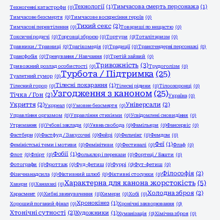
Технології
(1)
Тимчасова смерть персонажа
(1)
Техногенні катастрофи
(0)
Тимчасове безсмертя
(0)
Тимчасове воскресіння героїв
(0)
Тихий секс
(2)
Тимчасові перевтілення
(0)
Товариші по нещастю
(0)
Токсичні родичі
(0)
Торговці зброєю
(0)
Тортури
(0)
Тоталітаризм
(0)
Травники / Травниці
(0)
Трагікомедія
(0)
Традиції
(0)
Трансгендерні персонажі
(0)
Трансфобія
(0)
Тренування / Навчання
(0)
Третій зайвий
(0)
Тривожність
(3)
Тривожний розлад особистості
(0)
Трудоголізм
(0)
Турбота / Підтримка
(25)
Туалетний гумор
(0)
Тілесні покарання
(1)
Тілесний горор
(0)
Тілесні рідини
(0)
Тілоохоронці
(0)
Узгодження з каноном
(25)
Тічка / Гон
(2)
Україна
(0)
Укриття
(2)
Універсали
(2)
Укрреал
(0)
Умовне безсмертя
(0)
Управління оргазмом
(0)
Управління стихіями
(0)
Усвідомлені сновидіння
(0)
Утримання
(0)
Учбові заклади
(0)
Уявна свобода
(0)
Фамільяри
(0)
Фансервіс
(0)
Фастберн
(0)
Фастфуд / Закусочні
(0)
Фейрі
(0)
Фельчінг
(0)
Фемдом
(0)
Феї
(1)
Феміністські теми і мотиви
(0)
Фемінітиви
(0)
Фестивалі
(0)
Флаф
(0)
Фобії
(1)
Флот
(0)
Флірт
(0)
Фольклор і перекази
(0)
Фортеці / Башти
(0)
Фотографи
(0)
Фроттаж
(0)
Фуд-фетиш
(0)
Фуррі
(0)
Фут-фетиш
(0)
Філософія
(2)
Фізична надсила
(0)
Фіктивний шлюб
(0)
Фіктивні стосунки
(0)
Характерна для канона жорстокість
(5)
Хакери
(0)
Ханахакі
(0)
Холодна зброя
(2)
Харасмент
(0)
Хибні звинувачення
(0)
Химери
(0)
Хобі
(0)
Хронокінез
(1)
Хороший поганий фінал
(0)
Хронічні захворювання
(0)
Хтонічні сутності
(2)
Художники
(1)
Хуманізація
(0)
Хімічна зброя
(0)