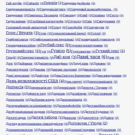
Геловін
(1)
Гей-клуби
(0)
Геймліт
(0)
Гендерна дисфорія
(0)
Гендерна нерівність
(0)
Гендерна інтрига
(0)
Гендерний нонконформізм
(0)
Гендерсвап
(0)
Генетика / Еволюція
(0)
Геноцид
(0)
Генії
(0)
Геокінез
(0)
Гетто
(0)
Гидке каченя
(0)
Глобальні катастрофи
(0)
Глухота
(0)
Гнів
(0)
Гніздування
(0)
Головний герой-антигерой
(0)
Голод
(0)
Гомофобія
(0)
Гомункули
(0)
Горе / Втрата
(3)
Гори
(0)
Горизонтальний інцест
(0)
Готелі
(0)
Графічні описи
(0)
Грейромантичні персонажі
(0)
Громадський транспорт
(0)
Грубий секс
(2)
Громадянська війна
(0)
Групове згвалтування
(0)
Гумор
(5)
Груповий секс
(2)
Гучний секс
(2)
Гулі
(0)
Гуртожитки
(0)
Давні часи
(6)
Даб-кон
(3)
Гільдії
(0)
Гіперсексуальність
(0)
Дарк
(0)
Дачі
(0)
Двійники
(0)
Девіантна поведінка
(0)
Дедді-кінк
(0)
Дежавю
(0)
Деконструкція
(0)
Демони
(0)
Демони-охоронці
(0)
Демонологія
(0)
Демі-персонажі
(0)
Деміурги
(0)
День Святого Валентина
(0)
День народження
(0)
День незалежності США
(4)
День смерті
(0)
Деперсоналізація
(0)
Депресія
(2)
Депривація сну
(0)
Дереалізація
(0)
Деспоти / Тирани
(0)
Детектив
(0)
Дефекти зору
(0)
Дзеркала
(0)
Дизайнери
(0)
Дикі тварини
(0)
Дипломатія
(0)
Дисбаланс влади
(0)
Дискримінація
(0)
Дискримінація за зовнішністю
(0)
Дисморфофобія
(0)
Дистанційна освіта
(0)
Дисфункціональні родини
(0)
Дитяча закоханість
(0)
Дитячі будинки
(0)
Дитячі табори
(1)
Дитячі садки
(0)
Дияволи
(0)
Довголіття
(0)
Довіра
(0)
Договори / Угоди
(2)
Догляд за персонажами з інвалідністю
(0)
Домашнє насилля
(0)
Домашній арешт
(0)
Домашні тварини
(0)
Домовики
(0)