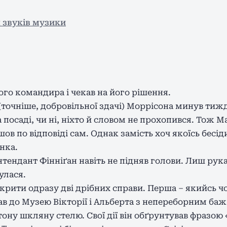
 звуків музики
вого командира і чекав на його рішення.
точніше, добровільної здачі) Моррісона минув тижд
посаді, чи ні, ніхто й словом не прохопився. Тож 
в по відповіді сам. Однак замість хоч якоїсь бесі
нка.
тендант Фінніґан навіть не підняв голови. Лиш рук
улася.
крити одразу дві дрібних справи. Перша – якийсь ч
тав до Музею Вікторії і Альберта з непереборним ба
ну шкляну стелю. Свої дії він обґрунтував фразою