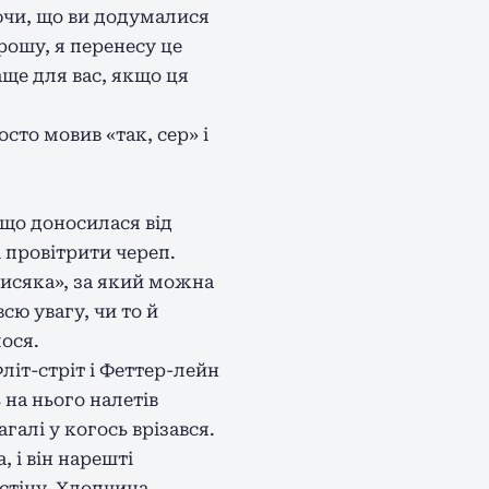
уючи, що ви додумалися
рошу, я перенесу це
аще для вас, якщо ця
то мовив «так, сер» і
що доносилася від
і провітрити череп.
висяка», за який можна
сю увагу, чи то й
лося.
літ-стріт і Феттер-лейн
 на нього налетів
алі у когось врізався.
 і він нарешті
 стіну. Хлопчина