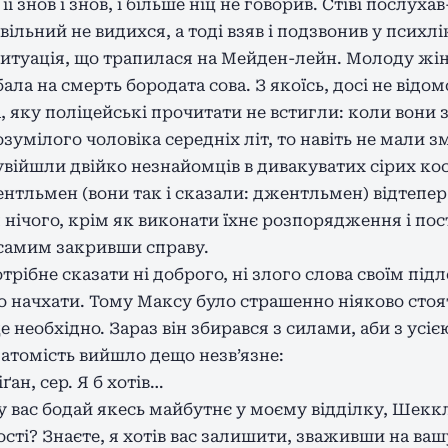
її знов і знов, і більше ніц не говорив. Стіві послух
ільний не видихся, а тоді взяв і подзвонив у психл
итуація, що трапилася на Мейден-лейн. Молоду жін
ла на смерть бородата сова. З якоїсь, досі не відом
, яку поліцейські прочитати не встигли: коли вони 
зумілого чоловіка середніх літ, то навіть не мали з
війшли двійко незнайомців в дивакуватих сірих ко
нтльмен (вони так і сказали: джентльмен) відтепер
нічого, крім як виконати їхнє розпорядження і пос
самим закривши справу.
отрібне сказати ні доброго, ні злого слова своїм під
ло начхати. Тому Максу було страшенно ніяково стоят
це необхідно. Зараз він збирався з силами, аби з усі
Натомість вийшло дещо незв’язне:
ан, сер. Я б хотів…
 у вас бодай якесь майбутнє у моєму відділку, Шекк
сті? Знаєте, я хотів вас залишити, зваживши на ва