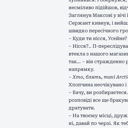
несміливо підійшов, від
Заглянув Максові у вічі 
Сержант кивнув, і вийшл
швидко пересічного гро
– Куди ти нісся, Усейне
– Нісся?.. П-переслідува
втекла з нашого магази
так… – він стражденно 
напрямку.
–
Хто, блять, такі Arcti
Хлопчина неочікувано і
– Бачу, ви розбираєтеся…
розповіді все ще бракув
дратувати.
– На твоєму місці, друж
ні, давай по черзі. Як те