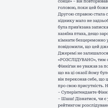
сонце» – він повторював 
головою, поки цей божев
Другою справою стала с
хіднику мало не задзьоба
була прив’язана записка
хазяїна птаха, дещо заро
кімнати безцеремонно у
повідомили, що цей дже
Джеремі не залишалося 
«РОЗСЛІДУВАНО», тим 
Фінніґан не уважав за п
що на ці оказії йому бу
він переконав себе, що 
про свою присутність. 
– Суперінтенданте Фінніґ
– Шшш! Дізнатися, чи є
рейтингом розслідувано