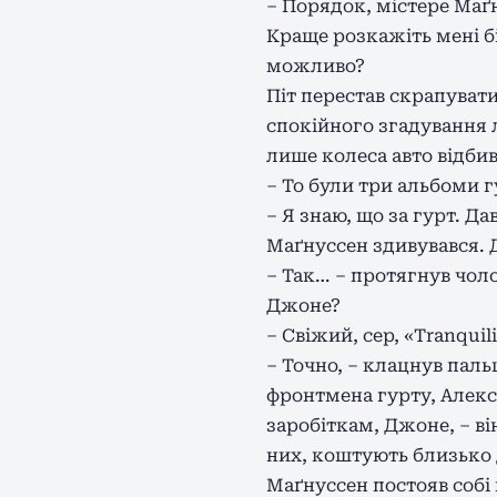
– Порядок, містере Маґн
Краще розкажіть мені б
можливо?
Піт перестав скрапувати
спокійного згадування 
лише колеса авто відби
– То були три альбоми 
– Я знаю, що за гурт. Д
Маґнуссен здивувався. 
– Так… – протягнув чолов
Джоне?
– Свіжий, сер, «Tranquili
– Точно, – клацнув паль
фронтмена гурту, Алекс
заробіткам, Джоне, – ві
них, коштують близько д
Маґнуссен постояв собі м