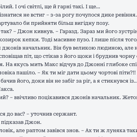
білий. І очі світлі, ще й гарні такі. І ще…
дізнатися не встиг – з-за рогу почулося дике ревіння
артувало би прийняти більш вигідну позу.
е так? – Джон кивнув. – Гаразд. Зараз ми його зустрі
озирок кепки. Тоді масивне пузо. І лише після того
я джонів начальник. Він був великою людиною, але 
сповіщав піт, що стікав з його щоки і бруднив чорну
я. На якусь мить Макс відчув до Джонні глибоке спі
овіка пашіло. – Як ти міг дати цьому чортові піти?!!
 бачив його, доки він не забіг за ріг, а я стикнувся із
акса.
акий? – ввічливо поцікавився джонів начальник. Жето
ся до вас? – уточнив сержант.
 підказав Джон.
овік, але раптом завівся знов. – Ах ти ж луняка таки