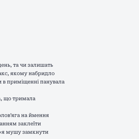
ень, та чи залишать
Макс, якому набридло
ди в приміщенні панувала
а, що тримала
олов’яга на ймення
жанням заклеїти
 «я мушу замкнути