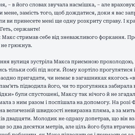
ня, – в його словах звучала насмішка, – але врахов
и мене, замість того, щоб дождатися, доки я вас зап
ли ви принесете мені ще одну розкриту справу. І кр
Геть, сержанте!
акс стримав себе від зневажливого форкання. Прос
 не грюкнув.
ння вулиця зустріла Макса приємною прохолодою, 
ись тільки собі під ноги. Йому кортіло прогулятися 
заодно пригадати, чи немає в загашниках якогось «
 пам’ять підводила його, чи то прогулянка забирала в
ідки» були спустошені, Максу так нічого й не згада
ала з ним разом і поспішала на допомогу. На розі Ф
а величезній швидкості невиразна пляма, а за мить
 двадцяти. Молодик не одразу допетрав, що він взаг
 зо два десятки метрів, але ціль його була втрачена,
 щоб побачити, як Макс підводиться і тримається за