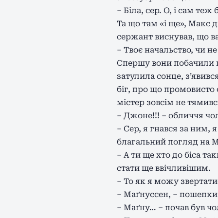
– Біла, сер. О, і сам теж 
Та що там «і ще», Макс 
сержант виснував, що в
– Твоє начальство, чи н
Спершу вони побачили к
затулила сонце, з’явивс
біг, про що промовисто 
містер зовсім не тямивс
– Джоне!!! – обличчя чол
– Сер, я гнався за ним, я
благальний погляд на М
– А ти ще хто до біса т
стати ще ввічливішим.
– То як я можу звертати
– Маґнуссен, – пошепки
– Маґну… – почав був чол