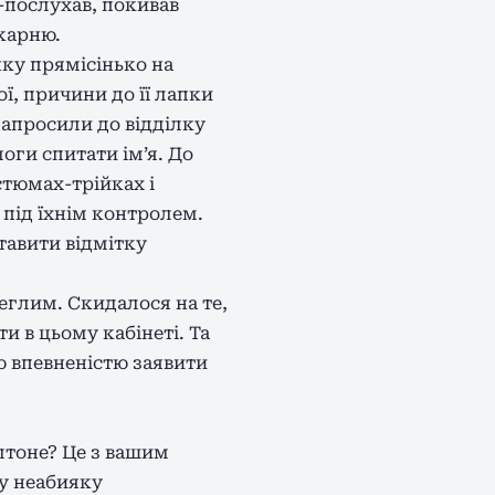
ав-послухав, покивав
ікарню.
ку прямісінько на
ої, причини до її лапки
запросили до відділку
моги спитати ім’я. До
стюмах-трійках і
 під їхнім контролем.
тавити відмітку
леглим. Скидалося на те,
и в цьому кабінеті. Та
єю впевненістю заявити
лтоне? Це з вашим
шу неабияку