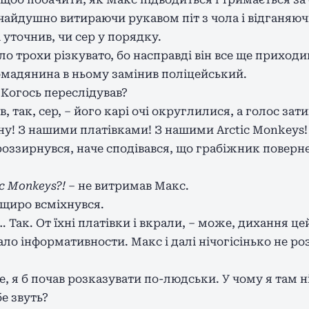
чайдушно витираючи рукавом піт з чола і відганяючи
і уточнив, чи сер у порядку.
о трохи різкувато, бо насправді він все ще приходив
мадянина в ньому замінив поліцейський.
? Когось переслідував?
в, так, сер, – його карі очі округлилися, а голос зат
ну! З нашими платівками! З нашими Arctic Monkeys! 
роззирнувся, наче сподівався, що грабіжник поверн
c Monkeys?!
– не витримав Макс.
 щиро всміхнувся.
 Так. От їхні платівки і вкрали, – може, дихання цей
ало інформативности. Макс і далі нічогісінько не роз
е, я б почав розказувати по-людськи. У чому я там 
бе звуть?