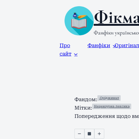
Фікма
Фанфіки українськ
Про
Фанфіки
Оригіна
сайт
.Оріджинал
Фандом:
Нецензурна лексика
Мітки:
Попередження щодо вмі