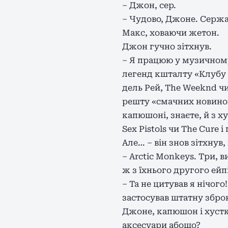
– Джон, сер.
– Чудово, Джоне. Сержа
Макс, ховаючи жетон.
Джон гучно зітхнув.
– Я працюю у музичному
легенд кшталту «Клубу 
дель Рей, The Weeknd чи
решту «смачних новинок»
капюшоні, знаєте, й з х
Sex Pistols чи The Cure
Але… – він знов зітхнув
– Arctic Monkeys. Три, в
ж з їхнього другого ейп
– Та не цитував я нічог
застосував штатну збро
Джоне, капюшон і хустка
аксесуари абощо?