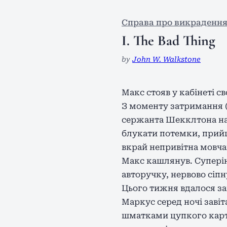
Справа про викрадення
I. The Bad Thing
by
John W. Walkstone
Макс стояв у кабінеті с
З моменту затримання (
сержанта Шекклтона на 
блукати потемки, прийшо
вкрай непривітна мовча
Макс кашлянув. Суперін
авторучку, нервово сіпн
Цього тижня вдалося за
Маркус серед ночі заві
шматками цупкого карто