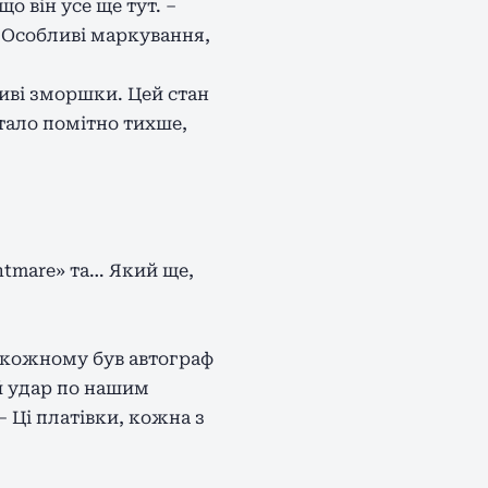
о він усе ще тут. –
 Особливі маркування,
ливі зморшки. Цей стан
тало помітно тихше,
ghtmare» та… Який ще,
а кожному був автограф
й удар по нашим
– Ці платівки, кожна з