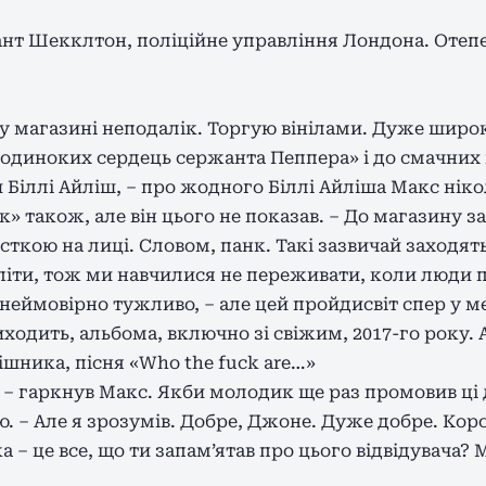
нт Шекклтон, поліційне управління Лондона. Отепе
 магазині неподалік. Торгую вінілами. Дуже широ
одиноких сердець сержанта Пеппера» і до смачних 
 Біллі Айліш, – про жодного Біллі Айліша Макс нікол
 також, але він цього не показав. – До магазину з
усткою на лиці. Словом, панк. Такі зазвичай заходят
 і піти, тож ми навчилися не переживати, коли люди
, неймовірно тужливо, – але цей пройдисвіт спер у ме
иходить, альбома, включно зі свіжим, 2017-го року. А
ішника, пісня «Who the fuck are…»
о! – гаркнув Макс. Якби молодик ще раз промовив ці д
ю. – Але я зрозумів. Добре, Джоне. Дуже добре. Кор
 – це все, що ти запам’ятав про цього відвідувача? 