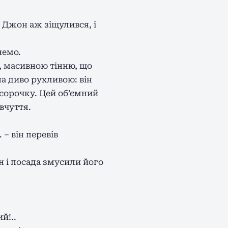
. Джон аж зіщулився, і
немо.
, масивною тінню, що
на диво рухливою: він
 сорочку. Цей об’ємний
вчуття.
… – він перевів
н і посада змусили його
й!..