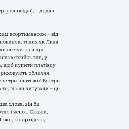
р розповідай, – додав
ким асортиментом – від
новинок, таких як Лана
и не чув, та й про
айшов якийсь тип, у
ь, щоб купити платівку
 приховують обличчя.
не три платівки! Всі три
 те, що ви цитували – це
ва слова, він би
отко і ясно… Скажи,
Може, колір одежі,