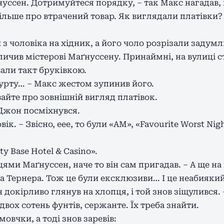
уссен. Дотримуйтеся порядку, – так Макс нагадав, щ
ільше про втрачений товар. Як виглядали платівки?
 з чоловіка на хідник, а його чоло розрізали задум
личив містерові Маґнуссену. Принаймні, на вулиці с
вали такт бруківкою.
гурту… – Макс жестом зупинив його.
авайте про зовнішній вигляд платівок.
Джон посміхнувся.
ік. – Звісно, еее, то були «AM», «Favourite Worst Ni
ty Base Hotel & Casino».
цями Маґнуссен, наче то він сам пригадав. – А ще н
а Тернера. Тож це були ексклюзиви… І це неабияки
н докірливо глянув на хлопця, і той знов зіщулився. 
вох сотень фунтів, сержанте. Їх треба знайти.
овчки, а тоді знов заревів: