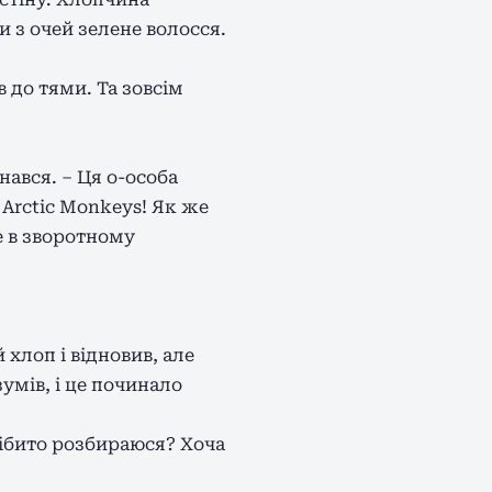
 з очей зелене волосся.
 до тями. Та зовсім
инався. – Ця о-особа
Arctic Monkeys! Як же
е в зворотному
 хлоп і відновив, але
умів, і це починало
нібито розбираюся? Хоча