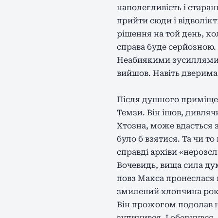
наполегливість і старан
прийти сюди і відволікт
рішення на той день, ко
справа буде серйозною. 
Неабиякими зусиллями М
вийшов. Навіть дверима
Після душного приміще
Темзи. Він ішов, дивляч
Хтозна, може вдасться 
було б взятися. Та чи то
справді архіви «нерозсл
Вочевидь, вища сила дум
повз Макса пронеслася н
змилений хлопчина років
Він прожогом подолав ще
зупинився. І обернувся,