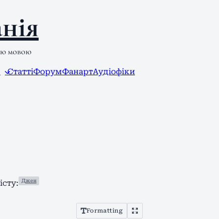
нія
ою мовою
л
Статті
Форум
Фанарт
Аудіофіки
Джен
сту:
Formatting