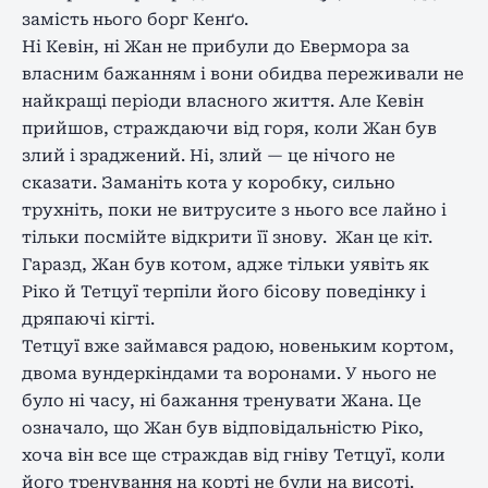
замість нього борг Кенґо.
Ні Кевін, ні Жан не прибули до Евермора за
власним бажанням і вони обидва переживали не
найкращі періоди власного життя. Але Кевін
прийшов, страждаючи від горя, коли Жан був
злий і зраджений. Ні, злий — це нічого не
сказати. Заманіть кота у коробку, сильно
трухніть, поки не витрусите з нього все лайно і
тільки посмійте відкрити її знову. Жан це кіт.
Гаразд, Жан був котом, адже тільки уявіть як
Ріко й Тетцуї терпіли його бісову поведінку і
дряпаючі кігті.
Тетцуї вже займався радою, новеньким кортом,
двома вундеркіндами та воронами. У нього не
було ні часу, ні бажання тренувати Жана. Це
означало, що Жан був відповідальністю Ріко,
хоча він все ще страждав від гніву Тетцуї, коли
його тренування на корті не були на висоті.