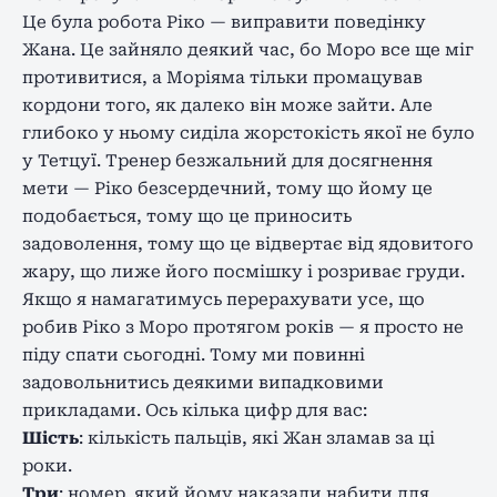
Це була робота Ріко — виправити поведінку
Жана. Це зайняло деякий час, бо Моро все ще міг
противитися, а Моріяма тільки промацував
кордони того, як далеко він може зайти. Але
глибоко у ньому сиділа жорстокість якої не було
у Тетцуї. Тренер безжальний для досягнення
мети — Ріко безсердечний, тому що йому це
подобається, тому що це приносить
задоволення, тому що це відвертає від ядовитого
жару, що лиже його посмішку і розриває груди.
Якщо я намагатимусь перерахувати усе, що
робив Ріко з Моро протягом років — я просто не
піду спати сьогодні. Тому ми повинні
задовольнитись деякими випадковими
прикладами. Ось кілька цифр для вас:
Шість
: кількість пальців, які Жан зламав за ці
роки.
Три
: номер, який йому наказали набити для