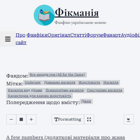
Фікманія
Фанфіки українською мовою
Про
Фанфіки
Оригінал
Статті
Форум
Фанарт
Аудіоф
сайт
Все заради гри (All for the Game)
Фандом:
Underage
Домашнє насилля
Жорстокість
Насилля
Мітки:
Насилля над дітьми
Психологічне насилля
Сексуальне насилля
Характерна для канона жорстокість
Джен
Попередження щодо вмісту:
Formatting
A few numbers (додаткові матеріали про жана