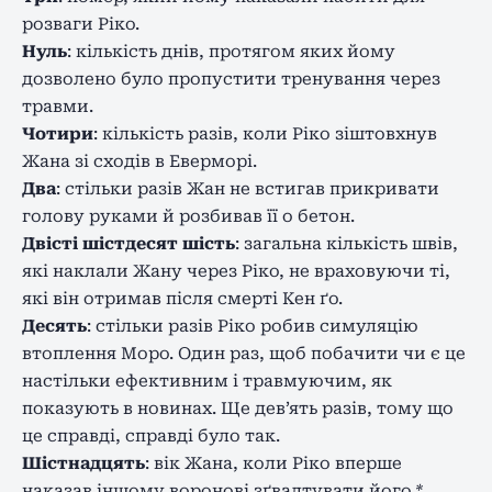
розваги Ріко.
Нуль
: кількість днів, протягом яких йому
дозволено було пропустити тренування через
травми.
Чотири
: кількість разів, коли Ріко зіштовхнув
Жана зі сходів в Еверморі.
Два
: стільки разів Жан не встигав прикривати
голову руками й розбивав її о бетон.
Двісті шістдесят шість
: загальна кількість швів,
які наклали Жану через Ріко, не враховуючи ті,
які він отримав після смерті Кен ґо.
Десять
: стільки разів Ріко робив симуляцію
втоплення Моро. Один раз, щоб побачити чи є це
настільки ефективним і травмуючим, як
показують в новинах. Ще дев’ять разів, тому що
це справді, справді було так.
Шістнадцять
: вік Жана, коли Ріко вперше
наказав іншому воронові зґвалтувати його.
*