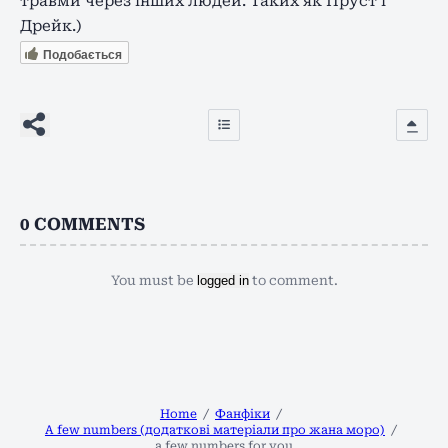
травми через інших людей. Таких як Пруст і
Дрейк.)
Подобається
0
COMMENTS
You must be
logged in
to comment.
Home
Фанфіки
A few numbers (додаткові матеріали про жана моро)
a few numbers for you