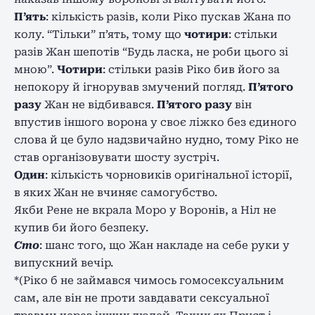
П’ять
: кількість разів, коли Ріко пускав Жана по
колу. “Тільки” п’ять, тому що
чотири
: стільки
разів Жан шепотів “Будь ласка, не роби цього зі
мною”.
Чотири
: стільки разів Ріко бив його за
непокору й ігнорував змучений погляд.
П’ятого
разу
Жан не відбивався.
П’ятого разу
він
впустив іншого ворона у своє ліжко без єдиного
слова й це було надзвичайно нудно, тому Ріко не
став організовувати шосту зустріч.
Один
: кількість чорновиків оригінальної історії,
в яких Жан не вчиняє самогубство.
Якби Рене не вкрала Моро у Воронів, а Ніл не
купив би його безпеку.
Сто
: шанс того, що Жан накладе на себе руки у
випускний вечір.
*(Ріко б не займався чимось гомосексуальним
сам, але він не проти завдавати сексуальної