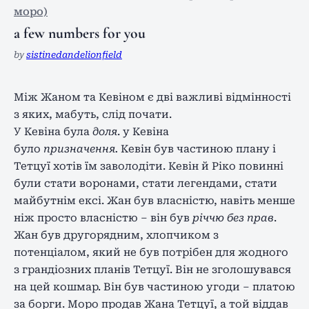
моро)
a few numbers for you
by
sistinedandelionfield
Між Жаном та Кевіном є дві важливі відмінності
з яких, мабуть, слід почати.
У Кевіна була
доля
. у Кевіна
було
призначення.
Кевін був частиною плану і
Тетцуї хотів їм заволодіти. Кевін й Ріко повинні
були стати воронами, стати легендами, стати
майбутнім ексі. Жан був власністю, навіть менше
ніж просто власністю – він був
річчю без прав
.
Жан був другорядним, хлопчиком з
потенціалом, який не був потрібен для жодного
з грандіозних планів Тетцуї. Він не зголошувався
на цей кошмар. Він був частиною угоди – платою
за борги. Моро продав Жана Тетцуї, а той віддав