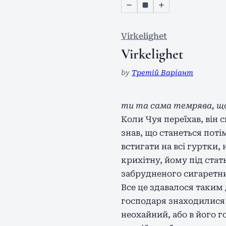
Virkelighet
Virkelighet
by
Третій Варіант
ти та сама темрява, що
Коли Чуя переїхав, він 
знав, що станеться поті
встигати на всі гуртки,
крихітну, йому під стат
забрудненого сигаретни
Все це здавалося таким
господаря знаходилися н
неохайний, або в його г