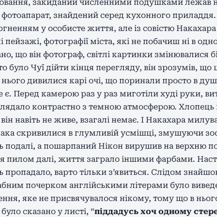
ювання, закиданий численними подушками лежав на 
в фотоапарат, знайдений серед кухонного приладдя
торгненням у особисте життя, але із совістю Накахара
 пейзажі, фотографії міста, які не побачиш ні в одн
ано, що він фотограф, світлі картинки змінювалися
то було Чуї дійти кінця перегляду, він зрозумів, що 
а нього дивилися карі очі, що поринали просто в д
 є. Перед камерою раз у раз миготіли худі руки, в
лядало контрастно з темною атмосферою. Хлопець 
 він навіть не живе, взагалі немає. І Накахара милу
ака скривилися в глумливій усмішці, змушуючи зосе
 подалі, а пошарпаний Нікон вирушив на верхню п
я пилом далі, життя заграло іншими фарбами. Настрі
ь пропадало, варто тільки з’явиться. Слідом знайшо
бним почерком англійськими літерами було виведе
ння, яке не присвячувалося нікому, тому що в нього
було сказано у листі, “
піддадусь хоч одному стер