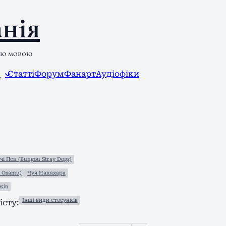
нія
ою мовою
л
Статті
Форум
Фанарт
Аудіофіки
чі Пси (Bungou Stray Dogs)
i Osamu)
Чуя Накахара
жів
Інші види стосунків
сту: