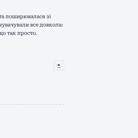
та поширювалася зі
нувачували все довкола:
о так просто.