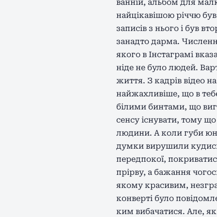
ванній, альбом для мал
найцікавішою річчю бу
записів з нього і був в
занадто дарма. Численні
якого в Інстаграмі вказ
ніде не було людей. Вар
життя. З кадрів відео н
найжахливіше, що в тебе
білими бинтами, що виг
сенсу існувати, тому що
людини. А коли губи юн
думки вирушили кудись
передпокої, покриватис
прірву, а бажання чогос
якому красивим, незгра
конверті було повідомле
ким вибачатися. Але, як 