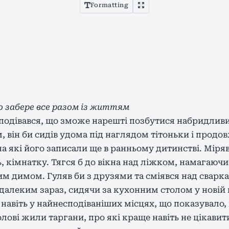
Formatting
 забере все разом із життям
сподівався, що зможе нарешті позбутися набридливи
м, він би сидів удома під наглядом тітоньки і продо
 на які його записали ще в ранньому дитинстві. Мір
ь, кімнатку. Тягся б до вікна над ліжком, намагаючи
м димом. Гуляв би з друзями та сміявся над сварк
 далеким зараз, сидячи за кухонним столом у новій 
авіть у найнесподіваніших місцях, що показувало, 
олові жили таргани, про які краще навіть не цікавит