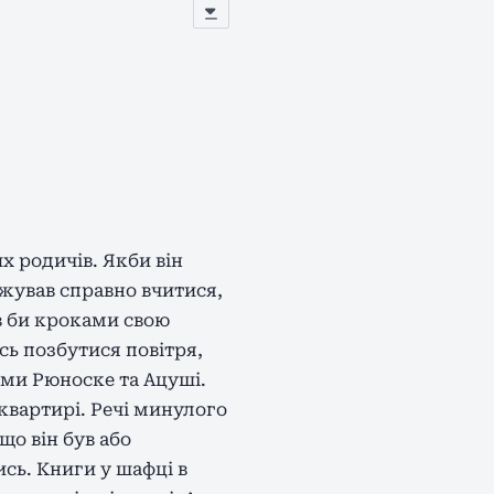
х родичів. Якби він
вжував справно вчитися,
яв би кроками свою
сь позбутися повітря,
ами Рюноске та Ацуші.
квартирі. Речі минулого
що він був або
ись. Книги у шафці в