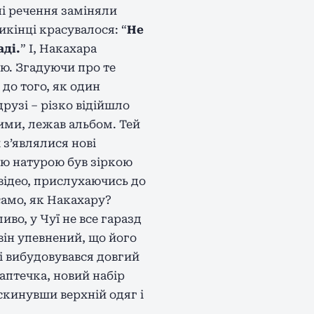
ні речення заміняли
икінці красувалося: “
Не
аді.
” І, Накахара
чю. Згадуючи про те
 до того, як один
друзі – різко відійшло
ними, лежав альбом. Тей
з’являлися нові
оєю натурою був зіркою
відео, прислухаючись до
само, як Накахару?
во, у Чуї не все гаразд
 він упевнений, що його
ві вибудовувався довгий
 аптечка, новий набір
скинувши верхній одяг і