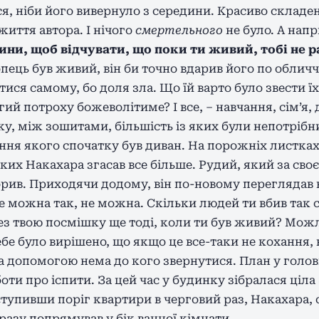
ся, ніби його вивернуло з середини. Красиво складе
життя автора. І нічого
смертельного
не було. А напр
ини, щоб відчувати, що поки ти живий, тобі не р
пець був живий, він би точно вдарив його по облич
тися самому, бо доля зла. Що їй варто було звести їх
гий потроху божеволітиме? І все, – навчання, сім’я, 
ку, між зошитами, більшість із яких були непотріб
ня якого спочатку був диван. На порожніх листках 
ких Накахара згасав все більше. Рудий, який за св
ворив. Приходячи додому, він по-новому переглядав 
Не можна так, не можна. Скільки людей ти вбив так 
з твою посмішку ще тоді, коли ти був живий? Можли
себе було вирішено, що якщо це все-таки не кохання,
за допомогою нема до кого звернутися. План у голо
оти про іспити. За цей час у будинку зібралася ціла
ступивши поріг квартири в черговий раз, Накахара, 
разу попрямував у бік ванної кімнати.