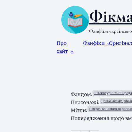
Фікма
Фанфіки українськ
Про
Фанфіки
Оригіна
сайт
Літературні генії Бродя
Фандом:
Дазай Осаму (Daza
Персонажі:
Смерть основних персона
Мітки:
Попередження щодо вмі