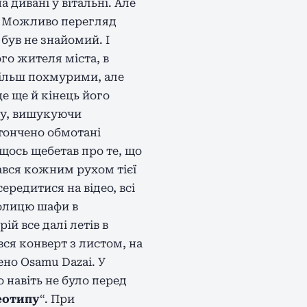
дивані у вітальні. Але
. Можливо перегляд
 був не знайомий. І
ого жителя міста, в
 більш похмурими, але
це ще й кінець його
ушу, вишукуючи
итончено обмотані
щось щебетав про те, що
вався кожним рухом тієї
редитися на відео, всі
олицю шафи в
й все далі летів в
вся конверт з листом, на
но Osamu Dazai. У
 навіть не було перед
еотипу
“. При