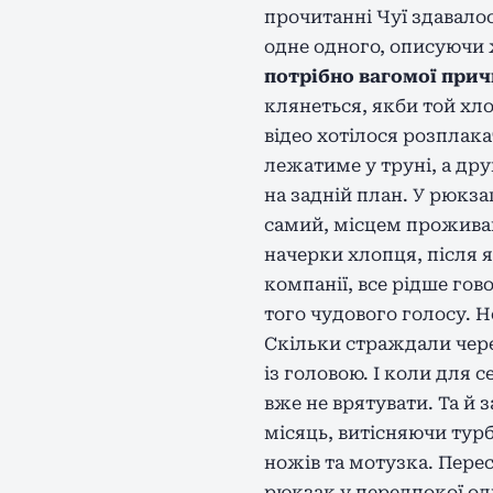
прочитанні Чуї здавало
одне одного, описуючи 
потрібно вагомої прич
клянеться, якби той хло
відео хотілося розплака
лежатиме у труні, а дру
на задній план. У рюкза
самий, місцем проживан
начерки хлопця, після я
компанії, все рідше го
того чудового голосу. 
Скільки страждали чере
із головою. І коли для 
вже не врятувати. Та й 
місяць, витісняючи турб
ножів та мотузка. Пере
рюкзак у передпокої од