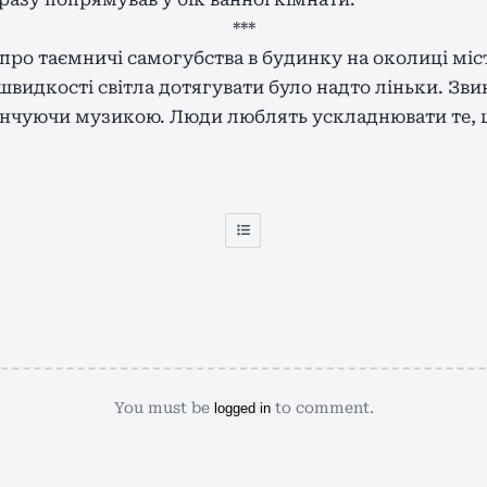
***
про таємничі самогубства в будинку на околиці міс
швидкості світла дотягувати було надто ліньки. Зви
інчуючи музикою. Люди люблять ускладнювати те, щ
You must be
to comment.
logged in