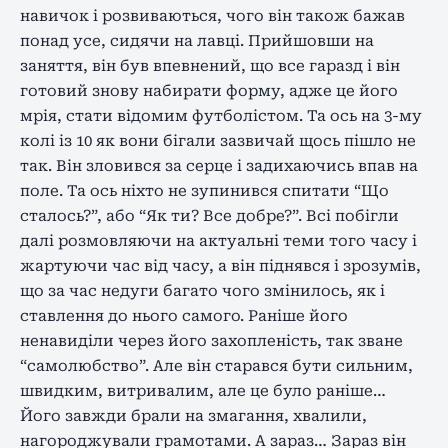
навичок і розвиваються, чого він також бажав
понад усе, сидячи на лавці. Прийшовши на
заняття, він був впевнений, що все гаразд і він
готовий знову набирати форму, адже це його
мрія, стати відомим футболістом. Та ось на 3-му
колі із 10 як вони бігали зазвичай щось пішло не
так. Він зловився за серце і задихаючись впав на
поле. Та ось ніхто не зупинився спитати “Що
сталось?”, або “Як ти? Все добре?”. Всі побігли
далі розмовляючи на актуальні теми того часу і
жартуючи час від часу, а він піднявся і зрозумів,
що за час недуги багато чого змінилось, як і
ставлення до нього самого. Раніше його
ненавиділи через його захопленість, так зване
“самолюбство”. Але він старався бути сильним,
швидким, витривалим, але це було раніше…
Його завжди брали на змагання, хвалили,
нагороджували грамотами. А зараз… Зараз він