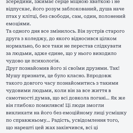
зсередини, зжимає серце міцною хваткою і не
відпускає, його розум заблокований, душа наче
птах у клітці, без свободи, сам, один, полонений
емоціями.
Та одного дня все змінилось. Він зустрів старого
друга з коледжу, до якого відносився цілком
нормально, бо все таки не перестав слідкувати
за людьми, адже єдине, що у нього виходило
чудово це психологія.
Друг познайомив його зі своїми друзями. Так!
Мушу признати, це було класно. Впродовж
такого довгого часу познайомитись з такими
чудовими людьми, коли він за все життя в
самотності думав, що всі довкола погані… Як же
він глибоко помилявся! Ці люди змогли
викликати на його без емоційному лиці усмішку
по справжньому… Радість, усвідомлення того,
що нарешті цей жах закінчився, всі ці