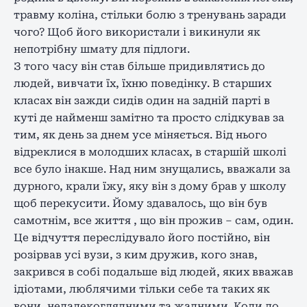
травму коліна, стільки болю з тренувань заради
чого? Щоб його використали і викинули як
непотрібну шмату для підлоги.
З того часу він став більше придивлятись до
людей, вивчати їх, їхню поведінку. В старших
класах він зажди сидів один на задній парті в
куті де найменш замітно та просто слідкував за
тим, як день за днем усе міняється. Від нього
відреклися в молодших класах, в старшій школі
все було інакше. Над ним знущались, вважали за
дурного, крали їжу, яку він з дому брав у школу
щоб перекусити. Йому здавалось, що він був
самотнім, все життя , що він прожив – сам, один.
Це відчуття переслідувало його постійно, він
розірвав усі вузи, з ким дружив, кого знав,
закрився в собі подальше від людей, яких вважав
ідіотами, люблячими тільки себе та таких як
вони, недалекоглядними та жадними. Коли до