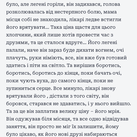
було, але легені горіли, він задихався, голова
розколювалась від нестерпного болю, мама
місця собі не знаходила, лікарі ледве встигли
його врятувати… Така ціна щастя для цього
хлопчини, який лише хотів провести час з
друзями, та це сталося вдруге… Його легені
палали, наче він зараз буде дихати вогнем, очі
плачуть, руки німіють, все, він вже був готовий
здатись і піти на світло. Та вирішив боротись,
боротись, боротись до кінця, поки бачать очі,
поки чують вуха, до самого кінця, поки не
зупиниться серце. Все минуло, лікарі знову
врятували його , дістали з того світу, він
боровся, старався не здаватись, і у нього вийшло.
Та за це він заплатив велику ціну – його мрія.
Він одужував біля місяця, та все одно відвідував
заняття, він просто не міг їх залишити, йому
було цікаво, як його нові друзі набираються