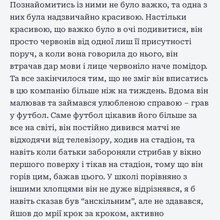
Познайомитись із ними не було важко, та одна з
них була надзвичайно красивою. Настільки
красивою, що важко було в очі подивитися, він
просто червонів від одної лиш її присутності
поруч, а коли вона говорила до нього, він
втрачав дар мови і лице червоніло наче помідор.
Та все закінчилося тим, що не зміг він вписатись
в цю компанію більше ніж на тиждень. Вдома він
малював та займався улюбленою справою – грав
у футбол. Саме футбол цікавив його більше за
все на світі, він постійно дивився матчі не
відходячи від телевізору, ходив на стадіон, та
навіть коли батьки забороняли стрибав у вікно
першого поверху і тікав на стадіон, тому що він
горів цим, бажав цього. У школі порівняно з
іншими хлопцями він не дуже відрізнявся, я б
навіть сказав був “анскільним”, але не здавався,
йшов до мрії крок за кроком, активно