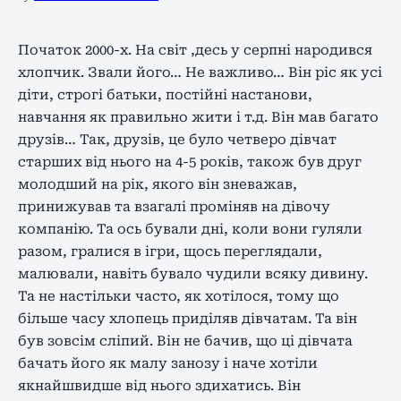
Початок 2000-х. На світ ,десь у серпні народився
хлопчик. Звали його… Не важливо… Він ріс як усі
діти, строгі батьки, постійні настанови,
навчання як правильно жити і т.д. Він мав багато
друзів… Так, друзів, це було четверо дівчат
старших від нього на 4-5 років, також був друг
молодший на рік, якого він зневажав,
принижував та взагалі проміняв на дівочу
компанію. Та ось бували дні, коли вони гуляли
разом, гралися в ігри, щось переглядали,
малювали, навіть бувало чудили всяку дивину.
Та не настільки часто, як хотілося, тому що
більше часу хлопець приділяв дівчатам. Та він
був зовсім сліпий. Він не бачив, що ці дівчата
бачать його як малу занозу і наче хотіли
якнайшвидше від нього здихатись. Він