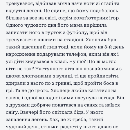
тренувався, відбивав м’яча наче ноги зі сталі та
відсутні легені. Це єдине, що йому подобалось
більше за все на світі, окрім комп’ютерних ігор.
Одного чудового дня його мама вирішила
записати його в гурток з футболу, щоб він
тренувався з іншими на стадіоні. Хлопчик був
такий щасливий лиш тоді, коли йому на 8-й день
народження подарували телефон, яким він як і
усі діти хизувався в класі. Ну що? Що ж могло
піти не так? Наступного літа він познайомився з
двома хлопчинами з вулиці, ті ще пройдисвіти,
здирали з нього по 2 гривні, щоб пройти боса в
грі. Та не до цього. Хлопець любив кататися на
санях, і одної холодної зими насунула негода. Він
з друзями добряче покатався на санях та наївся
снігу. Ввечері його спіткала біда. У нього
запалення легень. Хах, це ж треба, такий
чудовий день, стільки радості у нього давно не