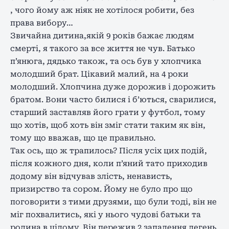
, чого йому аж ніяк не хотілося робити, без
права вибору…
Звичайна дитина,якій 9 років бажає людям
смерті, я такого за все життя не чув. Батько
п’янюга, дядько також, та ось був у хлопчика
молодший брат. Цікавий малий, на 4 роки
молодший. Хлопчина дуже дорожив і дорожить
братом. Вони часто билися і б’ються, сварилися,
старший заставляв його грати у футбол, тому
що хотів, щоб хоть він зміг стати таким як він,
тому що вважав, що це правильно.
Так ось, що ж трапилось? Після усіх цих подій,
після кожного дня, коли п’яний тато приходив
додому він відчував злість, ненависть,
призирство та сором. Йому не було про що
поговорити з тими друзями, що були тоді, він не
міг похвалитись, які у нього чудові батьки та
родина в цілому. Він пережив 2 запалення легень,