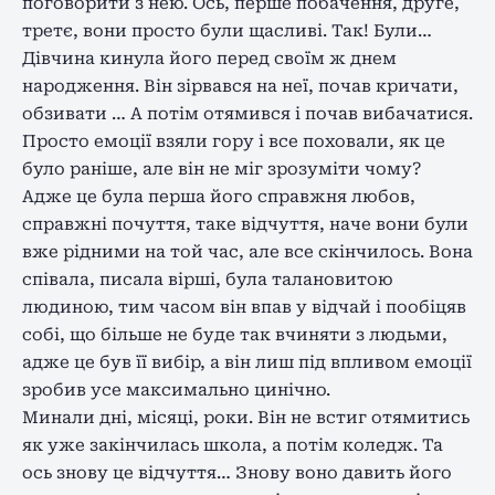
поговорити з нею. Ось, перше побачення, друге,
третє, вони просто були щасливі. Так! Були…
Дівчина кинула його перед своїм ж днем
народження. Він зірвався на неї, почав кричати,
обзивати … А потім отямився і почав вибачатися.
Просто емоції взяли гору і все поховали, як це
було раніше, але він не міг зрозуміти чому?
Адже це була перша його справжня любов,
справжні почуття, таке відчуття, наче вони були
вже рідними на той час, але все скінчилось. Вона
співала, писала вірші, була талановитою
людиною, тим часом він впав у відчай і пообіцяв
собі, що більше не буде так вчиняти з людьми,
адже це був її вибір, а він лиш під впливом емоції
зробив усе максимально цинічно.
Минали дні, місяці, роки. Він не встиг отямитись
як уже закінчилась школа, а потім коледж. Та
ось знову це відчуття… Знову воно давить його