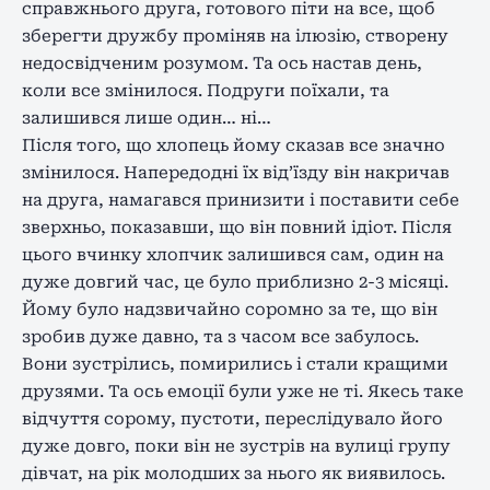
справжнього друга, готового піти на все, щоб
зберегти дружбу проміняв на ілюзію, створену
недосвідченим розумом. Та ось настав день,
коли все змінилося. Подруги поїхали, та
залишився лише один… ні…
Після того, що хлопець йому сказав все значно
змінилося. Напередодні їх від’їзду він накричав
на друга, намагався принизити і поставити себе
зверхньо, показавши, що він повний ідіот. Після
цього вчинку хлопчик залишився сам, один на
дуже довгий час, це було приблизно 2-3 місяці.
Йому було надзвичайно соромно за те, що він
зробив дуже давно, та з часом все забулось.
Вони зустрілись, помирились і стали кращими
друзями. Та ось емоції були уже не ті. Якесь таке
відчуття сорому, пустоти, переслідувало його
дуже довго, поки він не зустрів на вулиці групу
дівчат, на рік молодших за нього як виявилось.