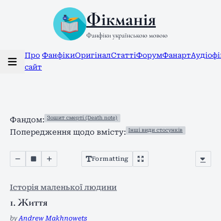
Фікманія
Фанфіки українською мовою
Про
Фанфіки
Оригінал
Статті
Форум
Фанарт
Аудіоф
сайт
Зошит смерті (Death note)
Фандом:
Інші види стосунків
Попередження щодо вмісту:
Formatting
Історія маленької людини
1. Життя
by
Andrew Makhnowets