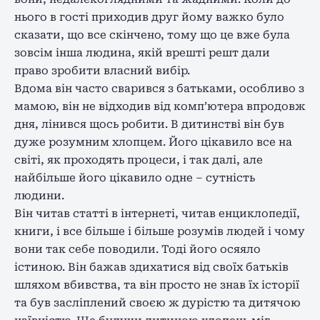
нього в гості приходив друг йому важко було
сказати, що все скінчено, тому що це вже була
зовсім інша людина, якій врешті решт дали
право зробити власний вибір.
Вдома він часто сварився з батьками, особливо з
мамою, він не відходив від комп’ютера впродовж
дня, лінився щось робити. В дитинстві він був
дуже розумним хлопцем. Його цікавило все на
світі, як проходять процеси, і так далі, але
найбільше його цікавило одне – сутність
людини.
Він читав статті в інтернеті, читав енциклопедії,
книги, і все більше і більше розумів людей і чому
вони так себе поводили. Тоді його осяяло
істиною. Він бажав здихатися від своїх батьків
шляхом вбивства, та він просто не знав їх історії
та був засліплений своєю ж дурістю та дитячою