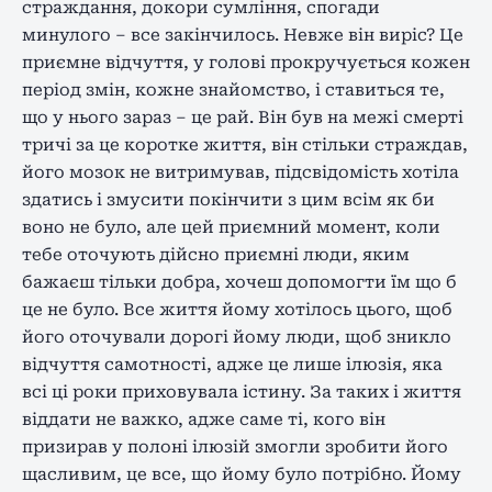
страждання, докори сумління, спогади
минулого – все закінчилось. Невже він виріс? Це
приємне відчуття, у голові прокручується кожен
період змін, кожне знайомство, і ставиться те,
що у нього зараз – це рай. Він був на межі смерті
тричі за це коротке життя, він стільки страждав,
його мозок не витримував, підсвідомість хотіла
здатись і змусити покінчити з цим всім як би
воно не було, але цей приємний момент, коли
тебе оточують дійсно приємні люди, яким
бажаєш тільки добра, хочеш допомогти їм що б
це не було. Все життя йому хотілось цього, щоб
його оточували дорогі йому люди, щоб зникло
відчуття самотності, адже це лише ілюзія, яка
всі ці роки приховувала істину. За таких і життя
віддати не важко, адже саме ті, кого він
призирав у полоні ілюзій змогли зробити його
щасливим, це все, що йому було потрібно. Йому