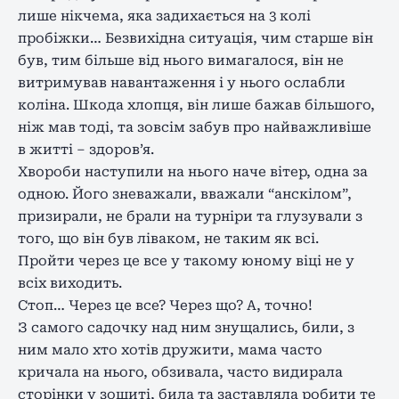
лише нікчема, яка задихається на 3 колі
пробіжки… Безвихідна ситуація, чим старше він
був, тим більше від нього вимагалося, він не
витримував навантаження і у нього ослабли
коліна. Шкода хлопця, він лише бажав більшого,
ніж мав тоді, та зовсім забув про найважливіше
в житті – здоров’я.
Хвороби наступили на нього наче вітер, одна за
одною. Його зневажали, вважали “анскілом”,
призирали, не брали на турніри та глузували з
того, що він був ліваком, не таким як всі.
Пройти через це все у такому юному віці не у
всіх виходить.
Стоп… Через це все? Через що? А, точно!
З самого садочку над ним знущались, били, з
ним мало хто хотів дружити, мама часто
кричала на нього, обзивала, часто видирала
сторінки у зошиті, била та заставляла робити те