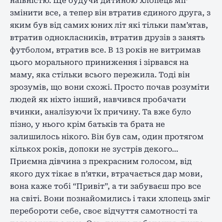
наївністю. Ще будучи дитиною хлопець міг
змінити все, а тепер він втратив єдиного друга, з
яким був від самих юних літ які тільки пам’ятав,
втратив однокласників, втратив друзів з занять
футболом, втратив все. В 13 років не витримав
цього морального приниження і зірвався на
маму, яка стільки всього пережила. Тоді він
зрозумів, що вони схожі. Просто почав розуміти
людей як ніхто інший, навчився пробачати
вчинки, аналізуючи їх причину. Та вже було
пізно, у нього крім батьків та брата не
залишилось нікого. Він був сам, один протягом
кількох років, допоки не зустрів декого…
Приємна дівчина з прекрасним голосом, від
якого дух тікає в п’ятки, втрачається дар мови,
вона каже тобі “Привіт”, а ти забуваєш про все
на світі. Вони познайомились і таки хлопець зміг
перебороти себе, своє відчуття самотності та