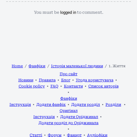
You must be
logged in
to comment.
Home
Фанфіки
Історія маленької людини
1. Життя
Про сайт
Новини
Правила
Блог
Угода користувача
Cookie policy
FAQ
Контакти
Список авторів
Фанфіки
Інструкція
Додати фанфік
Додати розділ
Розділи
Оригінал
Інструкція
Додати Оріджинал
Додати розділ до Оріджинала
Статті
Форум
Фанарт
Аудіофіки