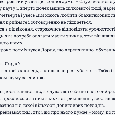
сі рештки уваги цієї сонної армії. – Слухайте мене у
у паузу і, вперто дочекавшись цілковитої тиші, нар
 Четверта і увесь Дім мають любити блакитнооких л
ня прийняте і обговоренню не піддається.
ся з підвіконня, стараючись відповідати урочистості
удь-яка потреба одягати маски зникла, тож він шви
вилю шуму.
роко посміхнувся Лорду, що переляканно, обуренно
в, Лорде?
о відповів хлопець, залишаючи розгубленого Табакі 
ном шуму за спиною.
 досить непогано, відчував він себе не надто добре.
ню прослизала за ним в кожне приміщення, виклика
оватися від такої кількості допитливих поглядів.
реймався тим, хто і що про нього думає – йому, по п