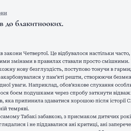
они
в до блакитнооких.
в закони Четвертої. Це відбувалося настільки часто
ними змінами в правилах ставали просто смішними.
кожну нову безглуздість, поступово тонучи в гарми
 закарбовувалися у пам’яті решти, створюючи безме
одної уваги. Наприклад, обов’язкове слухання особл
ося боєм подушками через спробу заткнути відважно
в, яка припинила здаватися хорошою після історії 
ній темряві.
ь самому Табакі забавкою, з присмаком дитячих рокі
лядалися і не піддавалися ані критиці, ані заперече