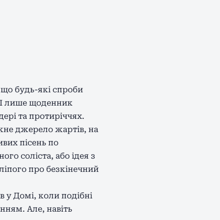
, що будь-які спроби
 І лише щоденник
дері та протиріччях.
жне джерело жартів, на
ивих пісень по
го соліста, або ідея з
Сліпого про безкінечний
в у Домі, коли подібні
нням. Але, навіть