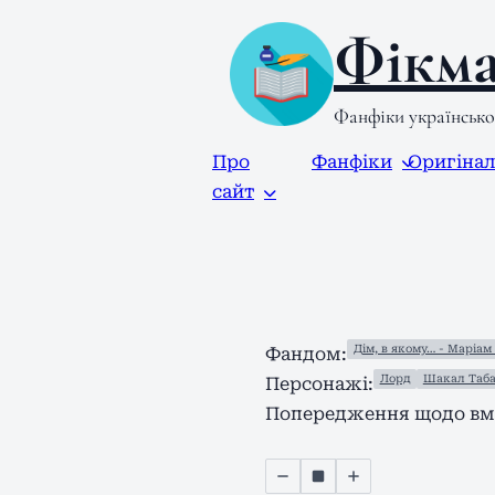
Фікма
Фанфіки українськ
Про
Фанфіки
Оригіна
сайт
Дім, в якому… - Маріам
Фандом:
Лорд
Шакал Таба
Персонажі:
Попередження щодо вмі