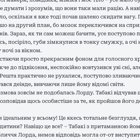
е думати і зрозумів, що вони таки мали рацію. А нав
ло, оскільки я вже тоді почав шалено скидати вагу.
шо на другий план, бо мозок переключився на спри
нів. Зараз, як ти сам можеш бачити, усе поступово 
ь, посіріло, губи зімкнулися в тонку смужку, а оч
ночі за вікном.
, стаючи просто прекрасним фоном для голосного х
е до підвіконня, неспокійно вовтузився уві сні, але 
. Решта практично не рухалися, поступово зливаючис
ався деінде, вивчаючи лише йому відомі світи.
змова зовсім не подобалась Лорду. Табакі відчував
розповідав щось особистіше за те, як пройшов його д
ідеальним у всьому! Це якесь тотальне безглуздя, я
дитини? Навіщо це все? – Табакі з притаманною йо
личчя Лорда, немов відповідь могла от-от виступит