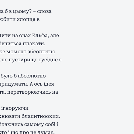
а б в цьому? – слова
любити хлопця в
ити на очах Ельфа, але
івчиться плакати.
й же момент абсолютно
ене пустирище сусіднє з
а було б абсолютно
придумати. А ось ідея
та, перетворюючись на
, ігноруючи
ожнювати блакитнооких.
хаючись самому собі і
то і що про це думає.