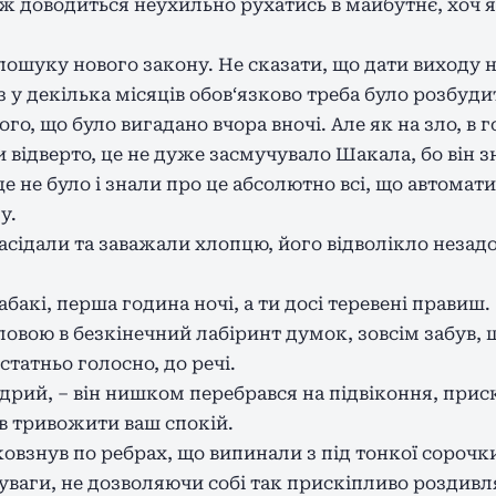
 ж доводиться неухильно рухатись в майбутнє, хоч
 пошуку нового закону. Не сказати, що дати виходу 
з у декілька місяців обов‘язково треба було розбу
о, що було вигадано вчора вночі. Але як на зло, в г
відверто, це не дуже засмучувало Шакала, бо він з
е не було і знали про це абсолютно всі, що автомат
у.
асідали та заважали хлопцю, його відволікло незад
абакі, перша година ночі, а ти досі теревені правиш.
овою в безкінечний лабіринт думок, зовсім забув,
статньо голосно, до речі.
дрий, – він нишком перебрався на підвіконня, при
ів тривожити ваш спокій.
взнув по ребрах, що випинали з під тонкої сорочки
ї уваги, не дозволяючи собі так прискіпливо роздив