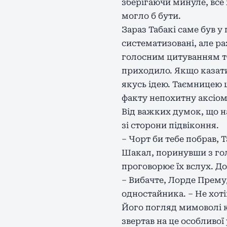
зберігаючи минуле, все
могло б бути.
Зараз Табакі саме був у
систематизовані, але ра
голосним цитуванням тог
приходило. Якщо казати 
якусь ідею. Таємницею ц
факту непохитну аксіом
Від важких думок, що н
зі сторони підвіконня.
– Чорт би тебе побрав, Т
Шакал, поринувши з гол
проговорює їх вслух. До
– Вибачте, Лорде Прему
одностайника. – Не хот
Його погляд мимоволі ко
звертав на це особливо