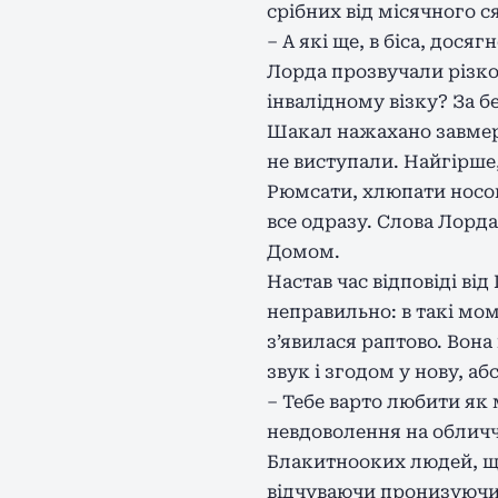
срібних від місячного с
– А які ще, в біса, дос
Лорда прозвучали різко
інвалідному візку? За б
Шакал нажахано завмер. 
не виступали. Найгірше,
Рюмсати, хлюпати носом
все одразу. Слова Лорд
Домом.
Настав час відповіді ві
неправильно: в такі мом
з’явилася раптово. Вон
звук і згодом у нову, а
– Тебе варто любити як 
невдоволення на обличч
Блакитнооких людей, що
відчуваючи пронизуючий 