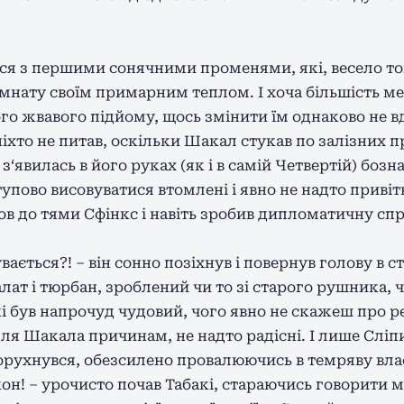
вся з першими сонячними променями, які, весело т
імнату своїм примарним теплом. І хоча більшість м
го жвавого підйому, щось змінити їм однаково не вд
ніхто не питав, оскільки Шакал стукав по залізних 
‘явилась в його руках (як і в самій Четвертій) бозна
упово висовуватися втомлені і явно не надто приві
 до тями Сфінкс і навіть зробив дипломатичну сп
дбувається?! – він сонно позіхнув і повернув голову в 
лат і тюрбан, зроблений чи то зі старого рушника, ч
і був напрочуд чудовий, чого явно не скажеш про реш
ля Шакала причинам, не надто радісні. І лише Сліп
оворухнувся, обезсилено провалюючись в темряву вла
он! – урочисто почав Табакі, стараючись говорити 