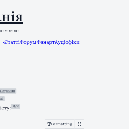
нія
ою мовою
л
Статті
Форум
Фанарт
Аудіофіки
 Петросян
кі
Ч/Ч
сту:
Formatting