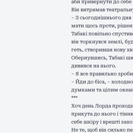
аби привернути до себе в
Він витримав театральн
– З сьогоднішнього дня
мати щось проти, рішен
Табакі повільно спустив
він торкнувся землі, б
геть, створивши нову х
Обернувшись, Табакі ши
дивився на нього.
– Я все правильно зроби
– Йди до біса, – холодн
думками та цілим океа
***
Хоч день Лорда проходив
прикута до нього і тін
себе шкіру і врешті зах
Не те, щоб він сильно пе