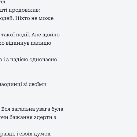
сі.
ешті продовжив:
юдей. Ніхто не може
 такої події. Але щойно
дко відкинув палицю
 і з надією одночасно
наодинці зі своїми
 Вся загальна увага була
ючи бажання здерти з
равді, і своїх думок