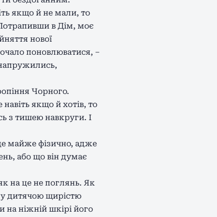
іть якщо й не мали, то
 Потрапивши в Дім, моє
йняття нової
почало поновлюватися, –
і напружились,
ропіння Чорного.
навіть якщо й хотів, то
ь з тишею навкруги. І
 це майже фізично, адже
ень, або що він думає
к на це не поглянь. Як
му дитячою щирістю
и на ніжній шкірі його