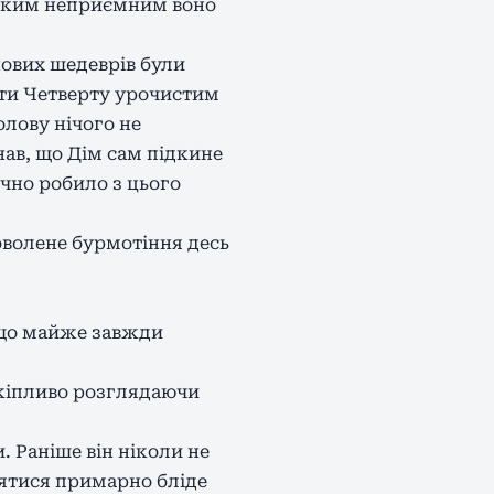
 яким неприємним воно
нових шедеврів були
дити Четверту урочистим
олову нічого не
нав, що Дім сам підкине
ично робило з цього
оволене бурмотіння десь
 що майже завжди
скіпливо розглядаючи
. Раніше він ніколи не
лятися примарно бліде