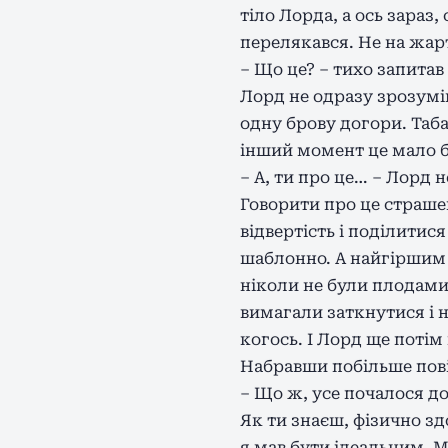
тіло Лорда, а ось зараз
перелякався. Не на жар
– Що це? – тихо запитав
Лорд не одразу зрозумів
одну брову догори. Таба
інший момент це мало б
– А, ти про це… – Лорд 
Говорити про це страшен
відвертість і поділити
шаблонно. А найгіршим б
ніколи не були плодами 
вимагали заткнутися і н
когось. І Лорд ще потім
Набравши побільше повіт
– Що ж, усе почалося до
Як ти знаєш, фізично з
я мав бути ідеальним. М