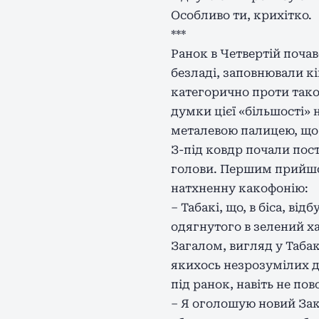
Особливо ти, крихітко.
***
Ранок в Четвертій поча
безладі, заповнювали к
категорично проти тако
думки цієї «більшості» 
металевою палицею, що з
З-під ковдр почали пост
голови. Першим прийшов
натхненну какофонію:
– Табакі, що, в біса, ві
одягнутого в зелений ха
Загалом, вигляд у Табак
якихось незрозумілих д
під ранок, навіть не п
– Я оголошую новий Зак