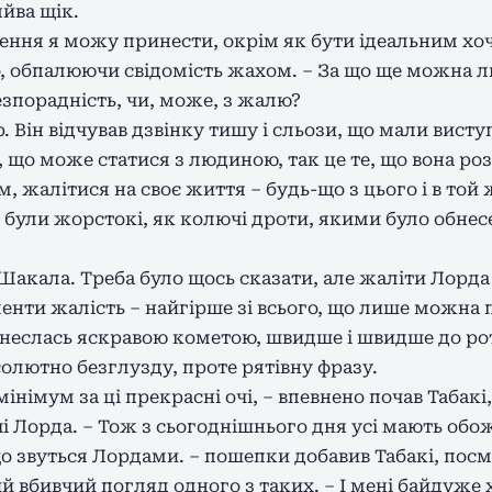
яйва щік.
ягнення я можу принести, окрім як бути ідеальним хоч
, обпалюючи свідомість жахом. – За що ще можна 
езпорадність, чи, може, з жалю?
Він відчував дзвінку тишу і сльози, що мали виступ
 що може статися з людиною, так це те, що вона роз
, жалітися на своє життя – будь-що з цього і в то
а були жорстокі, як колючі дроти, якими було обнес
д Шакала. Треба було щось сказати, але жаліти Лорд
енти жалість – найгірше зі всього, що лише можна 
а неслась яскравою кометою, швидше і швидше до ро
бсолютно безглузду, проте рятівну фразу.
мінімум за ці прекрасні очі, – впевнено почав Табакі
і Лорда. – Тож з сьогоднішнього дня усі мають об
 звуться Лордами. – пошепки добавив Табакі, посмі
вбивчий погляд одного з таких. – І мені байдуже х