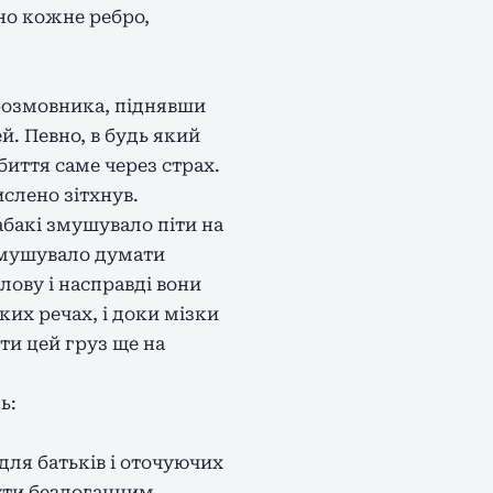
дно кожне ребро,
врозмовника, піднявши
й. Певно, в будь який
иття саме через страх.
ислено зітхнув.
абакі змушувало піти на
 змушувало думати
лову і насправді вони
ких речах, і доки мізки
ти цей груз ще на
ь:
для батьків і оточуючих
бути бездоганним.