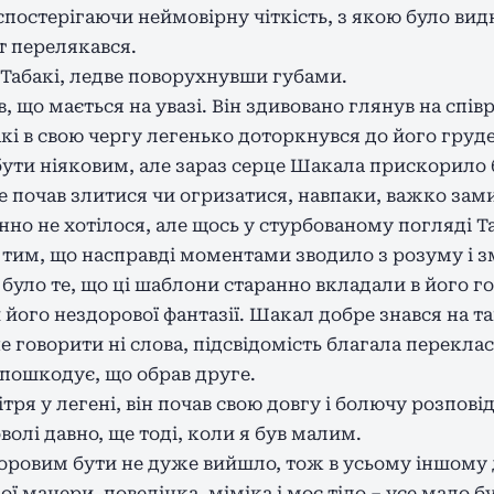
, спостерігаючи неймовірну чіткість, з якою було ви
т перелякався.
 Табакі, ледве поворухнувши губами.
, що мається на увазі. Він здивовано глянув на спі
кі в свою чергу легенько доторкнувся до його груде
ути ніяковим, але зараз серце Шакала прискорило б
не почав злитися чи огризатися, навпаки, важко зам
но не хотілося, але щось у стурбованому погляді Т
ся тим, що насправді моментами зводило з розуму і
уло те, що ці шаблони старанно вкладали в його го
його нездорової фантазії. Шакал добре знався на та
е говорити ні слова, підсвідомість благала переклас
 пошкодує, що обрав друге.
ря у легені, він почав свою довгу і болючу розповід
волі давно, ще тоді, коли я був малим.
доровим бути не дуже вийшло, тож в усьому іншому 
ої манери, поведінка, міміка і моє тіло – усе мало 