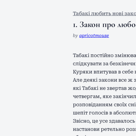
Табакі любить нові зак
1. Закон про любо
by
apricotmouse
Табакі постійно змінюва
слідкувати за безкінеч
Куряки впитував в себе 
Але деякі закони все ж
які Табакі не звертав ж
четвергам, яке закінчил
розповіданням своїх сні
шепіт голосів в абсолют
Звісно, це усе здавалос
настанови ретельно розг