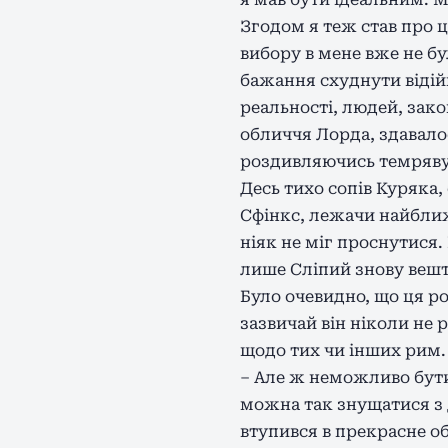
Згодом я теж став про ц
вибору в мене вже не бу
бажання схуднути відій
реальності, людей, зако
обличчя Лорда, здавалос
роздивляючись темряву 
Десь тихо сопів Куряка
Сфінкс, лежачи найближч
ніяк не міг проснутися
лише Сліпий знову вешт
Було очевидно, що ця ро
зазвичай він ніколи не 
щодо тих чи інших рим.
– Але ж неможливо бути 
можна так знущатися з 
втупився в прекрасне об