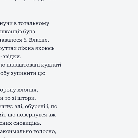
онучи в тотальному
ешканців була
авалося б. Власне,
пруттях ліжка якоюсь
-звідки.
тно налаштовані кудлаті
робу зупинити цю
сторону хлопця,
и то зі штори.
ту: злі, обурені і, по
ий, що повернувся аж
сних сновидінь.
максимально голосно,