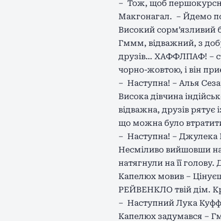
– Тож, щоб першокурсни
Макгонагал. – Йдемо по
Високий сорм’язливий б
Гммм, відважний, з доб
друзів… ХАФФЛПАФ! – ст
чорно-жовтою, і він при
– Наступна! – Алья Сеза
Висока дівчина індійськ
відважна, друзів рятує і
що можна було втратит
– Наступна! – Джулека
Несміливо вийшовши на
натягнули на її голову. 
Капелюх мовив – Цінуєш 
РЕЙВЕНКЛО твій дім. Кр
– Наступний Лука Куффе
Капелюх задумався – Гмм