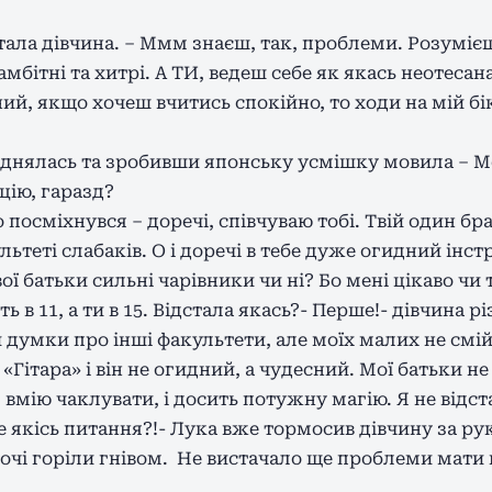
тала дівчина. – Ммм знаєш, так, проблеми. Розуміє
амбітні та хитрі. А ТИ, ведеш себе як якась неотеса
ий, якщо хочеш вчитись спокійно, то ходи на мій б
піднялась та зробивши японську усмішку мовила – Ме
ію, гаразд?
осміхнувся – доречі, співчуваю тобі. Твій один бра
льтеті слабаків. О і доречі в тебе дуже огидний інст
вої батьки сильні чарівники чи ні? Бо мені цікаво чи 
ь в 11, а ти в 15. Відстала якась?- Перше!- дівчина рі
 думки про інші факультети, але моїх малих не смі
«Гітара» і він не огидний, а чудесний. Мої батьки не
вмію чаклувати, і досить потужну магію. Я не відст
е якісь питання?!- Лука вже тормосив дівчину за р
 очі горіли гнівом. Не вистачало ще проблеми мати