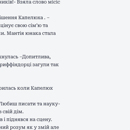
ків!- Взяла слово місіс
ішення Капелюха . –
цінує свою сім’ю та
и. Мантія юнака стала
міхнулась –Допитлива,
 гриффіндорці загули так
рилась коли Капелюх
. Любиш писати та науку-
свій дім.
і піднявся на сцену.
ний розум як у змій але