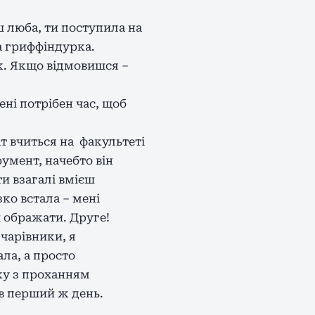
ш люба, ти поступила на
на гриффіндурка.
ік. Якщо відмовишся –
ні потрібен час, щоб
т вчиться на факультеті
румент, начебто він
ти взагалі вмієш
зко встала – мені
й ображати. Друге!
 чарівники, я
ала, а просто
уку з проханням
 в перший ж день.