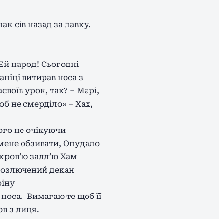
к сів назад за лавку.
 Ей народ! Сьогодні
ніці витирав носа з
своїв урок, так? – Марі,
об не смерділо» – Хах,
ього не очікуючи
 мене обзивати, Опудало
 кров’ю залл’ю Хам
д розлючений декан
ріну
 носа. Вимагаю те щоб її
в з лиця.