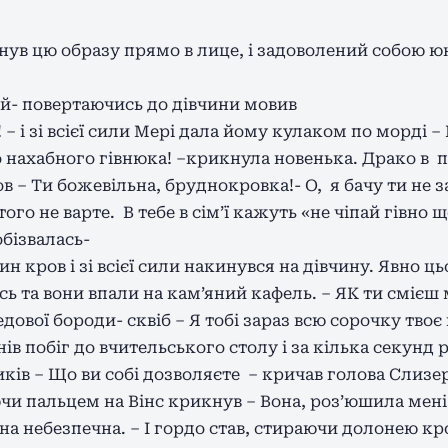
ув цю образу прямо в лице, і задоволений собою юна
й- повертаючись до дівчини мовив
 і зі всієї сили Мері дала йому кулаком по морді –
 нахабного гівнюка! –крикнула новенька. Драко в па
в – Ти божевільна, бруднокровка!- О, я бачу ти не за
го не варте. В тебе в сім’ї кажуть «не чіпай гівно щ
бізвалась-
 кров і зі всієї сили накинувся на дівчину. Явно ц
сь та вони впали на кам’яний кафель. – ЯК ти смієш
дової бороди- сквіб – Я тобі зараз всю сорочку твоє
чнів побіг до вчительського столу і за кілька секун
ків – Що ви собі дозволяєте – кричав голова Слизе
чи пальцем на Вінс крикнув – Вона, роз’юшила мені
а небезпечна. – І гордо став, стираючи долонею кро