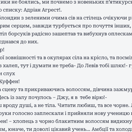
ки не боялись, ми почнемо з новеньких п’ятикурсни
 списку: Адріан Агрест!.
лондин з зеленими очима сів на стілець очікуючи р
рим серцем, завжди турбується про почуття інших, 
іл борсуків радісно зашептав та вибухнув оплескам
єднався до них.
р!
ої зовнішності та в окулярах сіла на крісло, та пос
з халеп, тут і думати не треба- До Левів тобі шлях!-
и слух
 Куффен!
 сцену та прикриваючись волоссям, дівчина зажму
Десь із залу почулось – Джу, я в тебе вірю!-
вроду душі, а не тіла. Читати любиш, та все чорне
уки голосно заплескали і прийняли нову ученицю в 
н! – хлопець з чорно блакитним волоссям видихнув 
, юначе, ти доволі цікавий учень… Амбції та холод