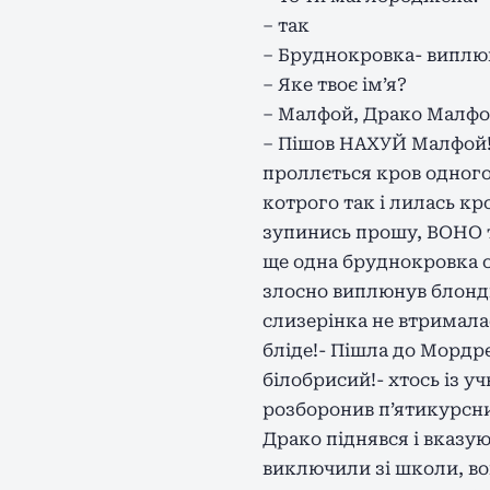
– так
– Бруднокровка- виплюн
– Яке твоє ім’я?
– Малфой, Драко Малфо
– Пішов НАХУЙ Малфой! –
проллється кров одного
котрого так і лилась кро
зупинись прошу, ВОНО то
ще одна бруднокровка о
злосно виплюнув блондин
слизерінка не втримала
бліде!- Пішла до Мордре
білобрисий!- хтось із у
розборонив п’ятикурсни
Драко піднявся і вказую
виключили зі школи, вон