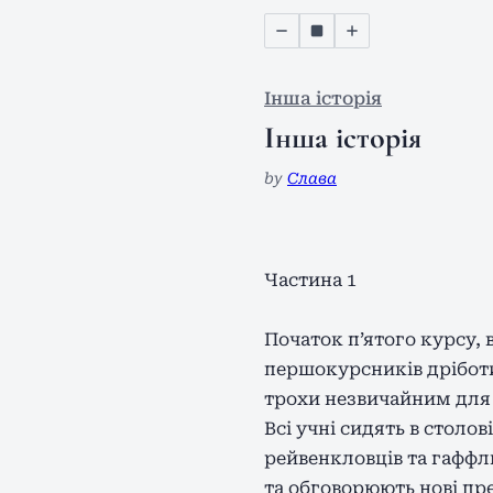
Інша історія
Інша історія
by
Слава
Частина 1
Початок п’ятого курсу, 
першокурсників дріботи
трохи незвичайним для 
Всі учні сидять в столо
рейвенкловців та гаффлп
та обговорюють нові пре