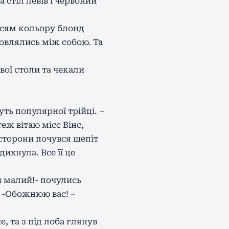
 стіл левів і червоний
оссям кольору блонд
овлялись між собою. Та
вої столи та чекали
ть популярної трійці. –
еж вітаю місс Вінс,
 сторони почувся шепіт
ихнула. Все її це
и малий!- почулись
» -Обожнюю вас! –
, та з під лоба глянув