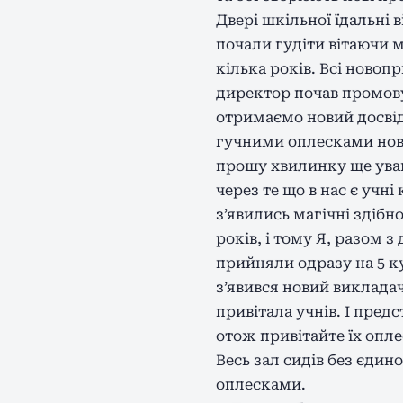
Двері шкільної їдальні
почали гудіти вітаючи м
кілька років. Всі новоп
директор почав промову.
отримаємо новий досвід 
гучними оплесками нове
прошу хвилинку ще уваги
через те що в нас є учн
з’явились магічні здібно
років, і тому Я, разом 
прийняли одразу на 5 ку
з’явився новий виклада
привітала учнів. І пре
отож привітайте їх опл
Весь зал сидів без єдино
оплесками.