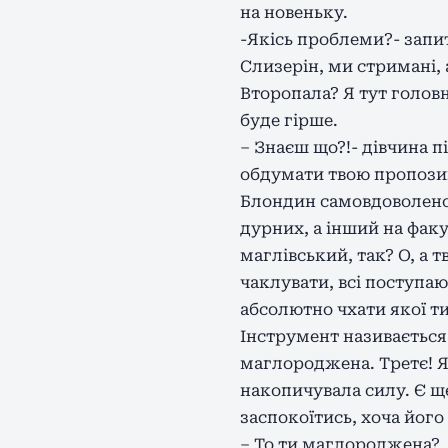
на новеньку.
-Якісь проблеми?- запи
Слизерін, ми стримані, 
Второпала? Я тут головн
буде гірше.
– Знаєш що?!- дівчина 
обдумати твою пропозиц
Блондин самовдоволено п
дурних, а інший на факу
маглівський, так? О, а т
чаклувати, всі поступают
абсолютно чхати якої ти
Інструмент називається 
маглороджена. Третє! Я 
накопичувала силу. Є щ
заспокоїтись, хоча його
– То ти маглороджена?