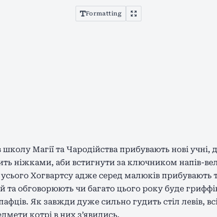
Formatting
в школу Магії та Чародійства прибувають нові учні,
ть ніжками, аби встигнути за ключником напів-веле
усього Хогвартсу адже серед малюків прибувають тр
вій та обговорюють чи багато цього року буде гриффі
афців. Як завжди дуже сильно гудить стіл левів, вс
дмети котрі в них з’явились.