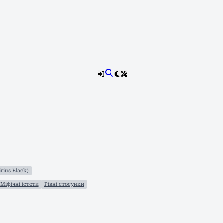
irius Black)
Міфічні істоти
Рівні стосунки