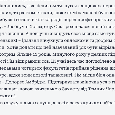
 відчинились, і за лісником тягнувся ланцюжок пер
алих, та раптом стихли, адже поміж малечі були юна
рибувші встали в кілька рядів перед професорським 
 – Любі учні Хогвартсу. Ось і розпочався новий навч
та знання. А нові учні знайдуть своє місце саме тут
ньких! – Їдальня вибухнула оплесками та добрим 
. Хотів додати що цей навчальний рік бути відрізн
і котрим більше 11 років. Минулого року у деяких пі
сті і їм відправили сов. Ці учні весь час поглиблен
з деканами чотирьох факультетів прийняв рішення що
рс, адже вони доволі талановиті, і їм місце біля одн
ч – Долорес Амбрідж. Підстаркувата жіночка уся в
дставилась новою вчителькою Захисту від Темних Ча
есками!-
го звуку кілька секунд, а потім загув криками «Ура!