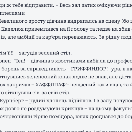
уди ж тебе відправити. – Весь зал затих очікуючи р
оплесками
Невеликого зросту дівчина видряпалсь на сцену (бо
ь. Капелюх приземлився на її голову та ледве на зби
ів, але амбіції та кар’єра переважають. За рідну л
м’ї!!! – загудів зелений стіл.
ен- Чен! – дівчина з хвостиками вибігла до профес
а, борець за справедливість – ГРИФФІНДОР!- ура, в 
нувшись зеленоокий юнак ледве не впав, але діставс
люх закричав – ХАФФЛПАФ!- нещасний таки впав, та
о зітхнувши сів за свій стіл.
урцберг – рудий хлопець підійшов. І з залу почулось,
юх довго не роздумуючи крикнув – на цьому факульт
ервонівши гірше помідора, юнак доєднався до бор