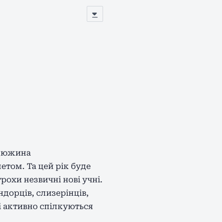
 дюжина
том. Та цей рік буде
охи незвичні нові учні.
ндорців, слизерінців,
і активно спілкуються