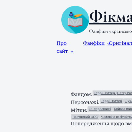
Фікма
Фанфіки українськ
Про
Фанфіки
Оригіна
сайт
Гаррі Поттер (Harry Pot
Фандом:
Гаррі Поттер
Лук
Персонажі:
Бі-персонажі
Бойова пар
Мітки:
Частковий ООС
Чоловіча вагітність
Попередження щодо вмі