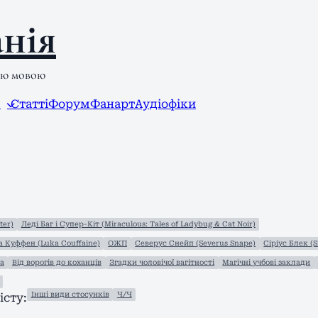
нія
ою мовою
л
Статті
Форум
Фанарт
Аудіофіки
ter)
Леді Баг і Супер-Кіт (Miraculous: Tales of Ladybug & Cat Noir)
а Куффен (Luka Couffaine)
ОЖП
Северус Снейп (Severus Snape)
Сіріус Блек (S
а
Від ворогів до коханців
Згадки чоловічої вагітності
Магічні учбові заклади
Інші види стосунків
Ч/Ч
сту: