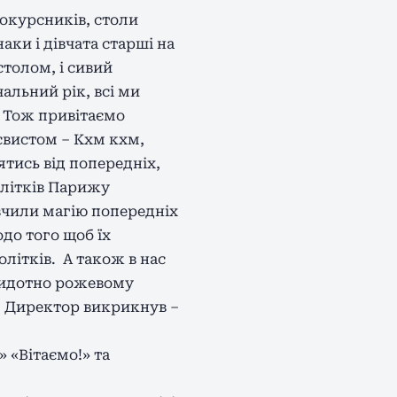
шокурсників, столи
ки і дівчата старші на
столом, і сивий
альний рік, всі ми
. Тож привітаємо
свистом – Кхм кхм,
ятись від попередніх,
длітків Парижу
о вчили магію попередніх
до того щоб їх
олітків. А також в нас
 гидотно рожевому
р. Директор викрикнув –
» «Вітаємо!» та