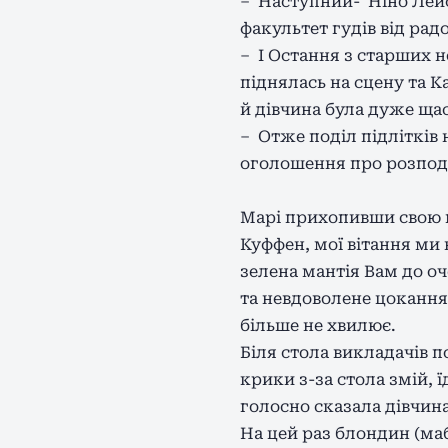
– Наступний- Ніно Лейф,
факультет гудів від радо
– І Остання з старших н
піднялась на сцену та 
й дівчина була дуже ща
– Отже поділ підлітків 
оголошення про розпод
Марі прихопивши свою гі
Куффен, мої вітання ми 
зелена мантія Вам до оч
та невдоволене цокання.
більше не хвилює.
Біля стола викладачів 
крики з-за стола змій,
голосно сказала дівчина
На цей раз блондин (маб