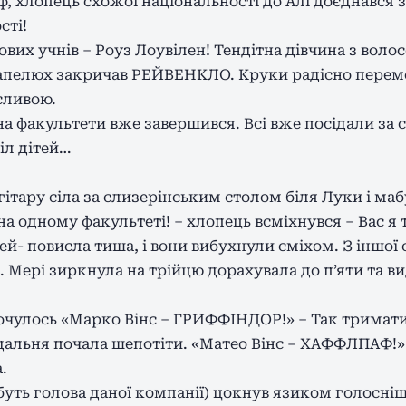
 хлопець схожої національності до Алі доєднався за
сті!
ових учнів – Роуз Лоувілен! Тендітна дівчина з вол
Капелюх закричав РЕЙВЕНКЛО. Круки радісно перем
сливою.
на факультети вже завершився. Всі вже посідали за с
іл дітей…
тару сіла за слизерінським столом біля Луки і мабу
на одному факультеті! – хлопець всміхнувся – Вас я т
ей- повисла тиша, і вони вибухнули сміхом. З іншої
 Мері зиркнула на трійцю дорахувала до п’яти та вид
почулось «Марко Вінс – ГРИФФІНДОР!» – Так тримат
 їдальня почала шепотіти. «Матео Вінс – ХАФФЛПАФ!
.
уть голова даної компанії) цокнув язиком голосніше