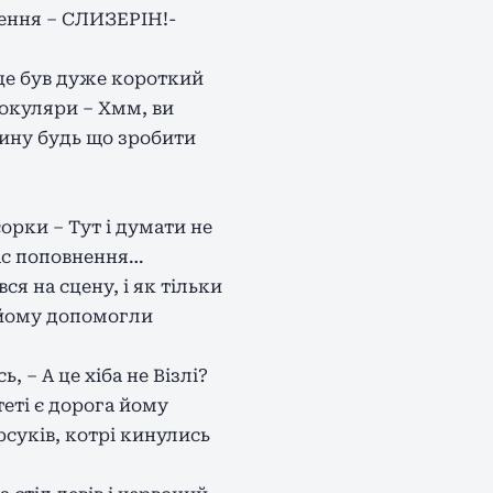
ішення – СЛИЗЕРІН!-
 це був дуже короткий
в окуляри – Хмм, ви
юдину будь що зробити
орки – Тут і думати не
нас поповнення…
я на сцену, і як тільки
 йому допомогли
 – А це хіба не Візлі?
еті є дорога йому
суків, котрі кинулись