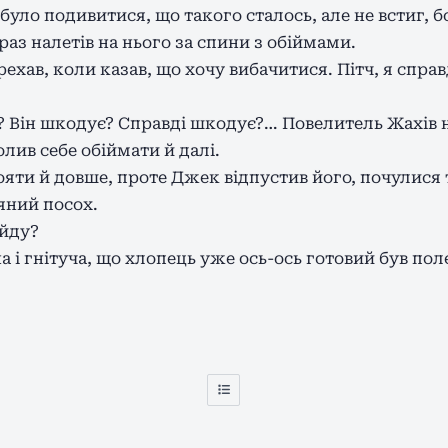
 було подивитися, що такого сталось, але не встиг, 
аз налетів на нього за спини з обіймами.
рехав, коли казав, що хочу вибачитися. Пітч, я спра
і? Він шкодує? Справді шкодує?… Повелитель Жахів н
олив себе обіймати й далі.
яти й довше, проте Джек відпустив його, почулися т
яний посох.
ийду?
а і гнітуча, що хлопець уже ось-ось готовий був поле