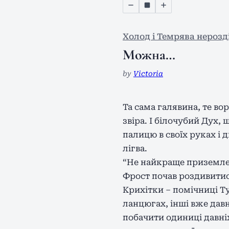
Холод і Темрява нерозді
Можна…
by
Victoria
Та сама галявина, те во
звіра. І білочубий Дух,
палицю в своїх руках і
лігва.
“Не найкраще приземле
Фрост почав роздивитися
Крихітки – помічниці Ту
ланцюгах, інші вже давн
побачити одиниці давні