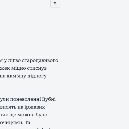
м у лігво стародавнього
 Джек міцно стиснув
на кам’яну підлогу
були поневоленні Зубні
 висять на іржавих
нелях ще можна було
 очицями. Та