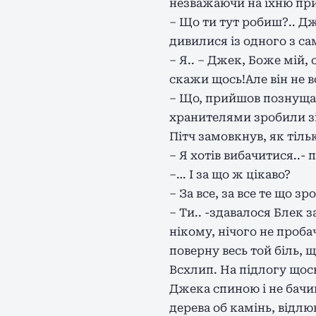
незважаючи на їхню прис
– Що ти тут робиш?.. Дж
дивилися із одного з са
– Я.. – Джек, Боже мій, 
скажи щось!Але він не в
– Що, прийшов познущати
хранителями зробили з
Пітч замовкнув, як тіль
– Я хотів вибачитися..-
–… І за що ж цікаво?
– За все, за все те що 
– Ти.. -здавалося Блек 
нікому, нічого не проба
поверну весь той біль, 
Всхлип. На підлогу щось
Джека спиною і не бачив
дерева об камінь, відл