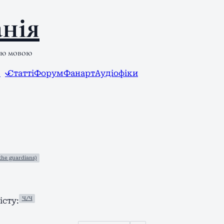
нія
ою мовою
л
Статті
Форум
Фанарт
Аудіофіки
the guardians)
Ч/Ч
сту: