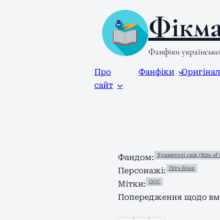
Фікма
Фанфіки українськ
Про
Фанфіки
Оригіна
сайт
Хранителі снів (Rise of 
Фандом:
Пітч Блек
Персонажі:
ООС
Мітки:
Попередження щодо вмі