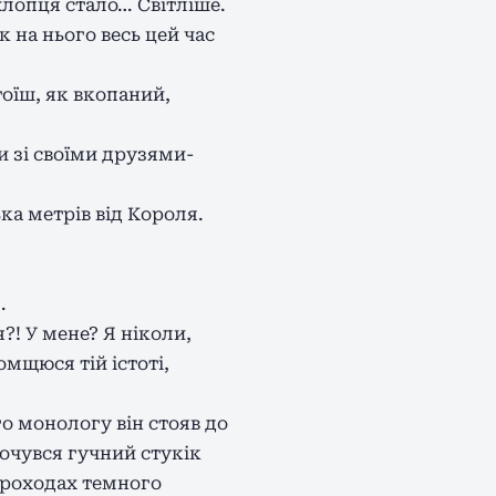
 хлопця стало… Світліше.
 на нього весь цей час
тоїш, як вкопаний,
и зі своїми друзями-
ка метрів від Короля.
…
?! У мене? Я ніколи,
омщюся тій істоті,
го монологу він стояв до
почувся гучний стукік
 проходах темного