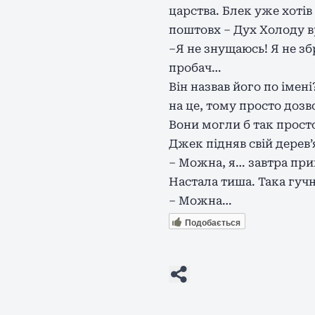
царства. Блек уже хотів
поштовх – Дух Холоду вр
–Я не знущаюсь! Я не зб
пробач…
Він назвав його по імен
на це, тому просто дозв
Вони могли б так просто
Джек підняв свій дерев’
– Можна, я… завтра пр
Настала тиша. Така гучн
– Можна…
Подобається