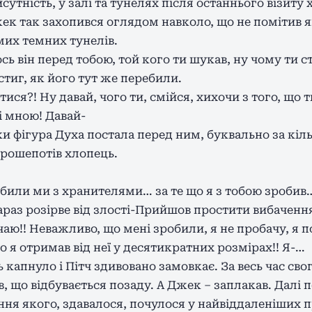
утність, у залі та тунелях після останнього візиту
ек так захопився оглядом навколо, що не помітив як
мих темних тунелів.
ось він перед тобою, той кого ти шукав, ну чому ти с
стиг, як його тут же перебили.
ся?! Ну давай, чого ти, смійся, хихочи з того, що т
і мною! Давай-
ки фігура Духа постала перед ним, буквально за кіль
 прошепотів хлопець.
зробили ми з хранителями… за те що я з тобою зробив
зараз розірве від злості-Прийшов простити вибачення
чаю!! Неважливо, що мені зробили, я не пробачу, я п
що я отримав від неї у десятикратних розмірах!! Я-…
 капнуло і Пітч здивовано замовкає. За весь час сво
, що відбувається позаду. А Джек – заплакав. Далі 
юння якого, здавалося, почулося у найвіддаленіших