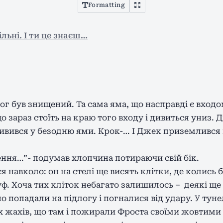
Formatting
льні. І ти це знаєш…
рог був знищений. Та сама яма, що насправді є входо
 що зараз стоїть на краю того входу і дивиться униз.
 дивився у безодню ями. Крок-… І Джек приземлився 
ння…”- подумав хлопчина потираючи свій бік.
 навколо: он на стелі ще висять клітки, де колись 
ф. Хоча тих кліток небагато залишилось – деякі ще
о попадали на підлогу і погналися від удару. У ту
х жахів, що там і пожирали Фроста своїми жовтими