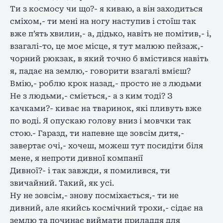
Ти з космосу чи що?- я киваю, а він заходиться
сміхом,- ти мені на ногу наступив і стоїш так
вже п’ять хвилин,- а, дідько, навіть не помітив,- і,
взагалі-то, це моє місце, я тут малюю пейзаж,-
чорний рюкзак, в який точно б вмістився навіть
я, падає на землю,- говорити взагалі вмієш?
Вмію,- роблю крок назад,- просто не з людьми
Не з людьми,- сміється,- а з ким тоді? З
качками?- киває на тваринок, які пливуть вже
по воді. Я опускаю голову вниз і мовчки так
стою.- Гаразд, ти напевне ще зовсім дитя,-
завертає очі,- хочеш, можеш тут посидіти біля
мене, я непроти дивної компанії
Дивної?- і так завжди, я помилився, ти
звичайний. Такий, як усі.
Ну не зовсім,- знову посміхається,- ти не
дивний, але якийсь космічний трохи,- сідає на
землю та починає виймати приладдя для