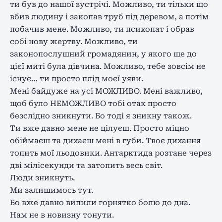
ти був до нашої зустрічі. Можливо, ти тільки що
вбив людину і закопав труб під деревом, а потім
побачив мене. Можливо, ти психопат і обрав
собі нову жертву. Можливо, ти
законопослушний громадянин, у якого ще до
цієї миті була дівчина. Можливо, тебе зовсім не
існує… ти просто плід моєї уяви.
Мені байдуже на усі МОЖЛИВО. Мені важливо,
щоб було НЕМОЖЛИВО тобі отак просто
безслідно зникнути. Бо тоді я зникну також.
Ти вже давно мене не цілуєш. Просто міцно
обіймаєш та дихаєш мені в губи. Твоє дихання
топить мої льодовики. Антарктида розтане через
дві мілісекунди та затопить весь світ.
Люди зникнуть.
Ми залишимось тут.
Бо вже давно випили горнятко болю до дна.
Нам не в новизну тонути.