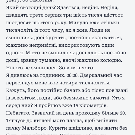
увагу, бо самотній.
Який сьогодні день? Здається, неділя. Неділя,
двадцять третє серпня три шість тисяч шістсот
шістдесят шостого року. Минуло вже стільки
тисячоліть із того часу, як я жив. Люди не
змінились: досі бурчать, постійно скаржаться,
жахливо непривітні, використовують один
одного. Місто не змінилось: досі ллють постійно
дощі, зранку туманно, вночі жахливо холодно.
Нічого не змінилось. Зовсім нічого.
Я дивлюсь на годинник. 08:08. Дзеркальний час
переслідує мене вже чотири тисячоліття.
Кажуть, його постійно бачать або тісно пов’язані
із всесвітом люди, або безмежно самотні. Хто я
серед них? Я пройшов вже 15 кілометрів.
Небагато. Зазвичай на день проходжу більше 20.
Тягнусь до кишені мого плаща, щоб вийняти
пачку Мальборо. Курити шкідливо, але жити без