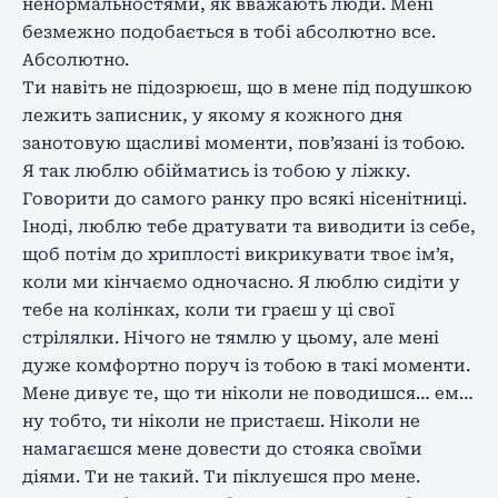
ненормальностями, як вважають люди. Мені
безмежно подобається в тобі абсолютно все.
Абсолютно.
Ти навіть не підозрюєш, що в мене під подушкою
лежить записник, у якому я кожного дня
занотовую щасливі моменти, пов’язані із тобою.
Я так люблю обійматись із тобою у ліжку.
Говорити до самого ранку про всякі нісенітниці.
Іноді, люблю тебе дратувати та виводити із себе,
щоб потім до хриплості викрикувати твоє ім’я,
коли ми кінчаємо одночасно. Я люблю сидіти у
тебе на колінках, коли ти граєш у ці свої
стрілялки. Нічого не тямлю у цьому, але мені
дуже комфортно поруч із тобою в такі моменти.
Мене дивує те, що ти ніколи не поводишся… ем…
ну тобто, ти ніколи не пристаєш. Ніколи не
намагаєшся мене довести до стояка своїми
діями. Ти не такий. Ти піклуєшся про мене.