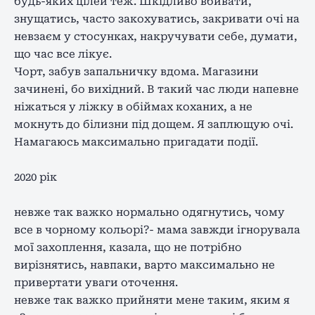
будь-яких цілей теж. Шкідливо вбивати,
знущатись, часто закохуватись, закривати очі на
невзаєм у стосунках, накручувати себе, думати,
що час все лікує.
Чорт, забув запальничку вдома. Магазини
зачинені, бо вихідний. В такий час люди напевне
ніжаться у ліжку в обіймах коханих, а не
мокнуть до білизни під дощем. Я заплющую очі.
Намагаюсь максимально пригадати події.
2020 рік
невже так важко нормально одягнутись, чому
все в чорному кольорі?- мама завжди ігнорувала
мої захоплення, казала, що не потрібно
вирізнятись, навпаки, варто максимально не
привертати уваги оточення.
невже так важко прийняти мене таким, яким я