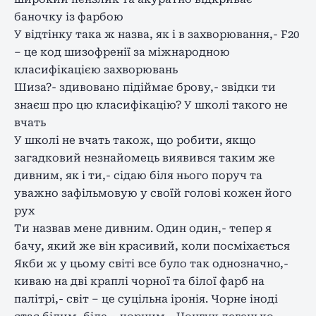
баночку із фарбою
У відтінку така ж назва, як і в захворювання,- F20
– це код шизофренії за міжнародною
класифікацією захворювань
Шиза?- здивовано підіймає брову,- звідки ти
знаєш про цю класифікацію? У школі такого не
вчать
У школі не вчать також, що робити, якщо
загадковий незнайомець виявився таким же
дивним, як і ти,- сідаю біля нього поруч та
уважно зафільмовую у своїй голові кожен його
рух
Ти назвав мене дивним. Один один,- тепер я
бачу, який же він красивий, коли посміхається
Якби ж у цьому світі все було так однозначно,-
киваю на дві краплі чорної та білої фарб на
палітрі,- світ – це суцільна іронія. Чорне іноді