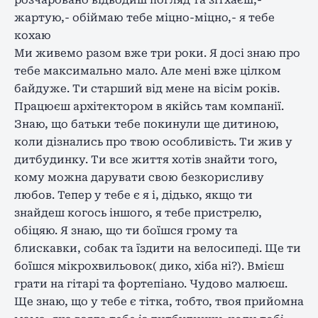
розчаровано відводиш погляд та зітхаєш,-
жартую,- обіймаю тебе міцно-міцно,- я тебе
кохаю
Ми живемо разом вже три роки. Я досі знаю про
тебе максимально мало. Але мені вже цілком
байдуже. Ти старший від мене на вісім років.
Працюєш архітектором в якійсь там компанії.
Знаю, що батьки тебе покинули ще дитиною,
коли дізнались про твою особливість. Ти жив у
дитбудинку. Ти все життя хотів знайти того,
кому можна дарувати свою безкорисливу
любов. Тепер у тебе є я і, дідько, якщо ти
знайдеш когось іншого, я тебе пристрелю,
обіцяю. Я знаю, що ти боїшся грому та
блискавки, собак та їздити на велосипеді. Ще ти
боїшся мікрохвильовок( дико, хіба ні?). Вмієш
грати на гітарі та фортепіано. Чудово малюєш.
Ще знаю, що у тебе є тітка, тобто, твоя прийомна