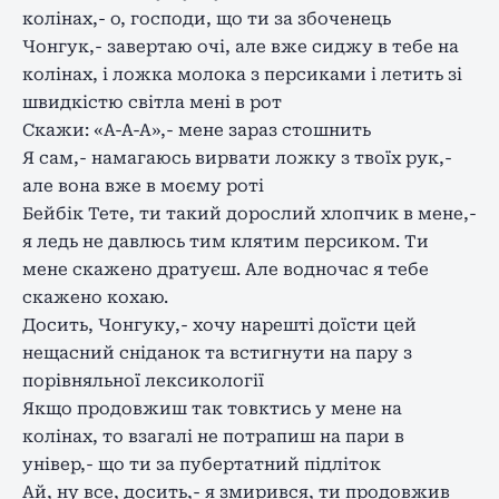
колінах,- о, господи, що ти за збоченець
Чонгук,- завертаю очі, але вже сиджу в тебе на
колінах, і ложка молока з персиками і летить зі
швидкістю світла мені в рот
Скажи: «А-А-А»,- мене зараз стошнить
Я сам,- намагаюсь вирвати ложку з твоїх рук,-
але вона вже в моєму роті
Бейбік Тете, ти такий дорослий хлопчик в мене,-
я ледь не давлюсь тим клятим персиком. Ти
мене скажено дратуєш. Але водночас я тебе
скажено кохаю.
Досить, Чонгуку,- хочу нарешті доїсти цей
нещасний сніданок та встигнути на пару з
порівняльної лексикології
Якщо продовжиш так товктись у мене на
колінах, то взагалі не потрапиш на пари в
універ,- що ти за пубертатний підліток
Ай, ну все, досить,- я змирився, ти продовжив