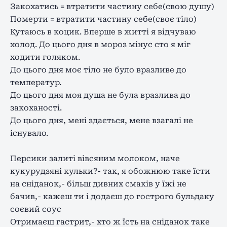
Закохатись = втратити частину себе(свою душу)
Померти = втратити частину себе(своє тіло)
Кутаюсь в коцик. Вперше в житті я відчуваю
холод. До цього дня в мороз мінус сто я міг
ходити голяком.
До цього дня моє тіло не було вразливе до
температур.
До цього дня моя душа не була вразлива до
закоханості.
До цього дня, мені здається, мене взагалі не
існувало.
Персики залиті вівсяним молоком, наче
кукурудзяні кульки?- так, я обожнюю таке їсти
на сніданок,- більш дивних смаків у їжі не
бачив,- кажеш ти і додаєш до гострого бульдаку
соєвий соус
Отримаєш гастрит,- хто ж їсть на сніданок таке