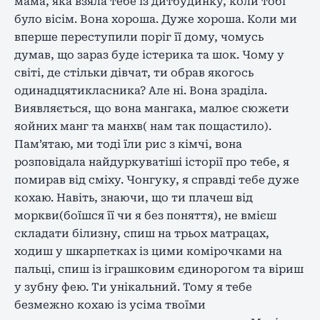
мама, яка взяла тебе із дитбудинку, коли тобі
було вісім. Вона хороша. Дуже хороша. Коли ми
вперше переступили поріг її дому, чомусь
думав, що зараз буде істерика та шок. Чому у
світі, де стільки дівчат, ти обрав якогось
одинадцятикласника? Але ні. Вона зраділа.
Виявляється, що вона мангака, малює сюжети
яойних манг та манхв( нам так пощастило).
Пам’ятаю, ми тоді їли рис з кімчі, вона
розповідала найдуркуватіші історії про тебе, я
помирав від сміху. Чонгуку, я справді тебе дуже
кохаю. Навіть, знаючи, що ти плачеш від
моркви(боїшся її чи я без поняття), не вмієш
складати білизну, спиш на трьох матрацах,
ходиш у шкарпетках із цими комірочками на
пальці, спиш із іграшковим єдинорогом та віриш
у зубну фею. Ти унікальний. Тому я тебе
безмежно кохаю із усіма твоїми