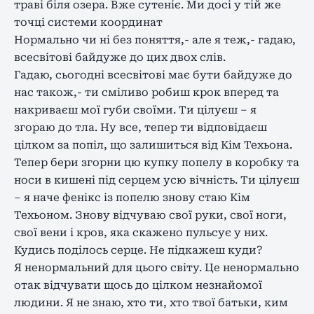
траві біля озера. Вже сутеніє. Ми досі у тій же
точці системи координат
Нормально чи ні без поняття,- але я теж,- гадаю,
всесвітові байдуже до цих двох слів.
Гадаю, сьогодні всесвітові має бути байдуже до
нас також,- ти сміливо робиш крок вперед та
накриваєш мої губи своїми. Ти цілуєш – я
згораю до тла. Ну все, тепер ти відповідаєш
цілком за попіл, що залишиться від Кім Техьона.
Тепер бери згорни цю купку попелу в коробку та
носи в кишені під серцем усю вічність. Ти цілуєш
– я наче фенікс із попелю знову стаю Кім
Техьоном. Знову відчуваю свої руки, свої ноги,
свої вени і кров, яка скажено пульсує у них.
Кудись поділось серце. Не підкажеш куди?
Я ненормальний для цього світу. Це ненормально
отак відчувати щось до цілком незнайомої
людини. Я не знаю, хто ти, хто твої батьки, ким