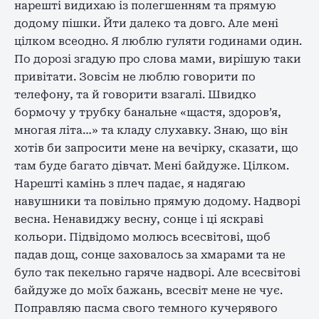
нарешті видихаю із полегшенням та прямую
додому пішки. Йти далеко та довго. Але мені
цілком всеодно. Я люблю гуляти годинами один.
По дорозі згадую про слова мами, вирішую таки
привітати. Зовсім не люблю говорити по
телефону, та й говорити взагалі. Швидко
бормочу у трубку банальне «щастя, здоров’я,
многая літа…» та кладу слухавку. Знаю, що він
хотів би запросити мене на вечірку, сказати, що
там буде багато дівчат. Мені байдуже. Цілком.
Нарешті камінь з плеч падає, я надягаю
навушники та повільно прямую додому. Надворі
весна. Ненавиджу весну, сонце і ці яскраві
кольори. Підвідомо молюсь всесвітові, щоб
падав дощ, сонце заховалось за хмарами та не
було так пекельно гаряче надворі. Але всесвітові
байдуже до моїх бажань, всесвіт мене не чує.
Поправляю пасма свого темного кучерявого