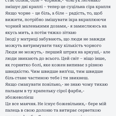
стає білим, біле – чорним,- Чонгук легенько
змішує дві краплі – тепер це суцільна сіра крапля
Якщо чорне – це біль, а біле – радість, то, щоб
вижити, потрібно змішувати ікра вкраплюючи
чорний маленькими дозами,- я замислююсь на
якусь мить, а потім тяжко зітхаю
Іноді у матриці забувають, що люди не завжди
можуть витримувати таку кількість чорного
Люди не можуть,- перший штрих на аркуші,- але
люди звикають до всього. Цей світ – ніщо інше,
як горнятко болі, яке кожен випиває з різною
швидкістю. Чим швидше вип’єш, тим швидше
біль стане частиною тебе і ти звикнеш.
Якщо смакувати повільно,- не знаю чому тикаю
пальцем в ту крапельку сірої фарби,-
збожеволієш
Це все маячня. Не існує божевільних,- бере мій
палець в свою долоню та витирає серветкою