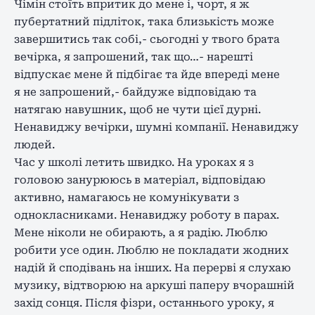
Чімін стоїть впритик до мене і, чорт, я ж
пубертатний підліток, така близькість може
завершитись так собі,- сьогодні у твого брата
вечірка, я запрошений, так що…- нарешті
відпускає мене й підбігає та йде впереді мене
я не запрошений,- байдуже відповідаю та
натягаю навушник, щоб не чути цієї дурні.
Ненавиджу вечірки, шумні компанії. Ненавиджу
людей.
Час у школі летить швидко. На уроках я з
головою занурююсь в матеріал, відповідаю
активно, намагаюсь не комунікувати з
однокласниками. Ненавиджу роботу в парах.
Мене ніколи не обирають, а я радію. Люблю
робити усе один. Люблю не покладати жодних
надій й сподівань на інших. На перерві я слухаю
музику, відтворюю на аркуші паперу вчорашній
захід сонця. Після фізри, останнього уроку, я