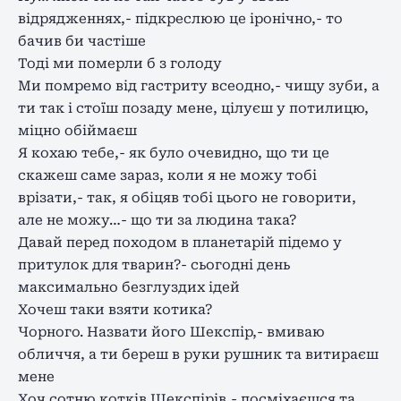
відрядженнях,- підкреслюю це іронічно,- то
бачив би частіше
Тоді ми померли б з голоду
Ми помремо від гастриту всеодно,- чищу зуби, а
ти так і стоїш позаду мене, цілуєш у потилицю,
міцно обіймаєш
Я кохаю тебе,- як було очевидно, що ти це
скажеш саме зараз, коли я не можу тобі
врізати,- так, я обіцяв тобі цього не говорити,
але не можу…- що ти за людина така?
Давай перед походом в планетарій підемо у
притулок для тварин?- сьогодні день
максимально безглуздих ідей
Хочеш таки взяти котика?
Чорного. Назвати його Шекспір,- вмиваю
обличчя, а ти береш в руки рушник та витираєш
мене
Хоч сотню котків Шекспірів,- посміхаєшся та