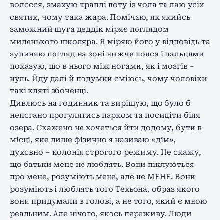
волосся, змахую краплі поту із чола та лаю усіх
святих, чому така жара. Помічаю, як якийсь
заможний шуга деддік міряє поглядом
миленького школяра. Я міряю його у відповідь та
зупиняю погляд на зоні нижче пояса і пальцями
показую, що в нього між ногами, як і мозгів –
нуль. Йду далі й подумки сміюсь, чому чоловіки
такі кляті збоченці.
Дивлюсь на годинник та вирішую, що було б
непогано прогулятись парком та посидіти біля
озера. Скажено не хочеться йти додому, бути в
місці, яке лише фізично я називаю «дім»,
духовно – колонія строгого режиму. Не скажу,
що батьки мене не люблять. Вони піклуються
про мене, розуміють мене, але не МЕНЕ. Вони
розуміють і люблять того Техьона, образ якого
вони придумали в голові, а не того, який є мною
реальним. Але нічого, якось переживу. Люди