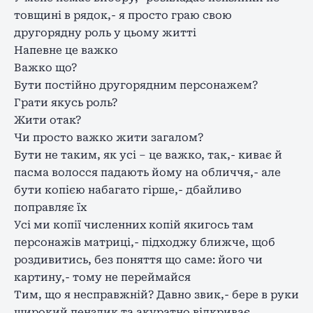
товщині в рядок,- я просто граю свою
другорядну роль у цьому житті
Напевне це важко
Важко що?
Бути постійно другорядним персонажем?
Грати якусь роль?
Жити отак?
Чи просто важко жити загалом?
Бути не таким, як усі – це важко, так,- киває й
пасма волосся падають йому на обличчя,- але
бути копією набагато гірше,- дбайливо
поправляє їх
Усі ми копії численних копій якигось там
персонажів матриці,- підходжу ближче, щоб
роздивитись, без поняття що саме: його чи
картину,- тому не переймайся
Тим, що я несправжній? Давно звик,- бере в руки
широкий пензлик та акуратно відкриває