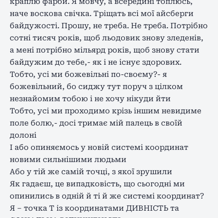
краплю фарби. Я мовчу, а всередині топлюсь,
наче воскова свічка. Тріщать всі мої айсберги
байдужості. Прошу, не треба. Не треба. Потрібно
сотні тисяч років, щоб льодовик знову зледенів,
а мені потрібно мільярд років, щоб знову стати
байдужим до тебе,- як і не існує здорових.
Тобто, усі ми божевільні по-своєму?- я
божевільний, бо сиджу тут поруч з цілком
незнайомим тобою і не хочу нікуди йти
Тобто, усі ми проходимо крізь іншим невидиме
поле болю,- досі тримає мій палець в своїй
долоні
І або опиняємось у новій системі координат
новими сильнішими людьми
Або у тій же самій точці, з якої зрушили
Як гадаєш, це випадковість, що сьогодні ми
опинились в одній й ті й же системі координат?
Я – точка Т із координатами ДИВНІСТЬ та