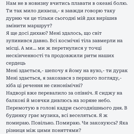
Нам не в новизну вчитись плавати в океані болю.
Ти так мило дихаєш,- я завжди говорю таку
дурню чи це тільки сьогодні мій дах вирішив
змінити маршрут?
Я ще досі дихаю? Мені здалось, що світ
зупинився давно. Всі космічні тіла завмерли на
місці. А ми… ми ж перетнулися у точці
нескінченності та продовжили ритм наших
сердець
Мені здається,- шепочу я йому на вухо,- ти дурак
Мені здається, я закохався з першого погляду,-
хіба ці речення не синонімічні?
Надворі вже перевалило за опівніч. Я сиджу на
балконі й мовчки дивлюсь на зоряне небо.
Перемотую в голові кадри сьогоднішнього дня. В
будинку грає музика, всі веселяться. Я ж
помираю. Повільно. Помираю. Чи закохуюсь? Яка
різниця між цими поняттями?