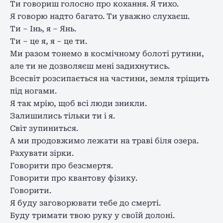
Ти говориш голосно про кохання. Я тихо.
Я говорю надто багато. Ти уважно слухаєш.
Ти – Інь, я – Янь.
Ти – це я, я – це ти.
Ми разом тонемо в космічному болоті рутини,
але ти не дозволяєш мені задихнутись.
Всесвіт розсипається на частини, земля тріщить
під ногами.
Я так мрію, щоб всі люди зникли.
Залишились тільки ти і я.
Світ зупиниться.
А ми продовжимо лежати на траві біля озера.
Рахувати зірки.
Говорити про безсмертя.
Говорити про квантову фізику.
Говорити.
Я буду заговорювати тебе до смерті.
Буду тримати твою руку у своїй долоні.