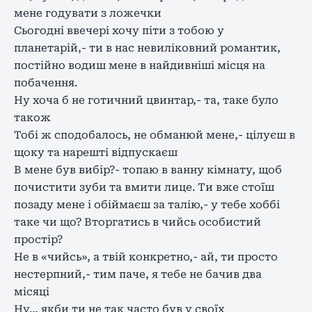
мене годувати з ложечки
Сьогодні ввечері хочу піти з тобою у
планетарій,- ти в нас невиліковний романтик,
постійно водиш мене в найдивніші місця на
побачення.
Ну хоча б не готичний цвинтар,- та, таке було
також
Тобі ж сподобалось, не обманюй мене,- цілуєш в
щоку та нарешті відпускаєш
В мене був вибір?- топаю в ванну кімнату, щоб
почистити зуби та вмити лице. Ти вже стоїш
позаду мене і обіймаєш за талію,- у тебе хоббі
таке чи що? Вторгатись в чийсь особистий
простір?
Не в «чийсь», а твій конкретно,- ай, ти просто
нестерпний,- тим паче, я тебе не бачив два
місяці
Ну… якби ти не так часто був у своїх