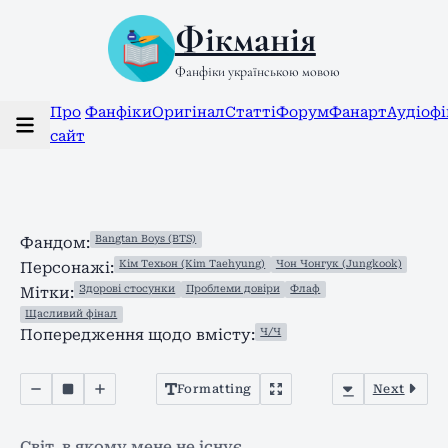
Фікманія
Фанфіки українською мовою
Про
Фанфіки
Оригінал
Статті
Форум
Фанарт
Аудіоф
сайт
Bangtan Boys (BTS)
Фандом:
Кім Техьон (Kim Taehyung)
Чон Чонгук (Jungkook)
Персонажі:
Здорові стосунки
Проблеми довіри
Флаф
Мітки:
Щасливий фінал
Ч/Ч
Попередження щодо вмісту:
Formatting
Next
Світ, в якому мене не існує