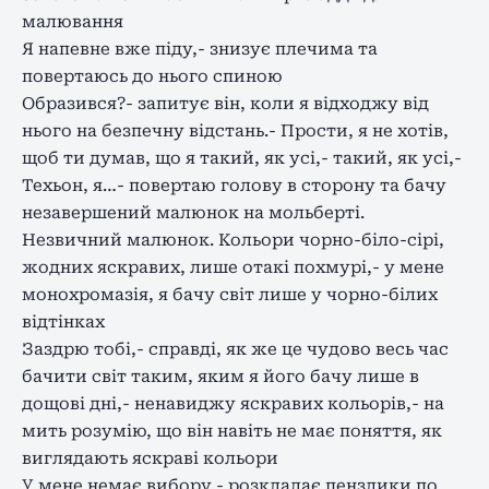
малювання
Я напевне вже піду,- знизує плечима та
повертаюсь до нього спиною
Образився?- запитує він, коли я відходжу від
нього на безпечну відстань.- Прости, я не хотів,
щоб ти думав, що я такий, як усі,- такий, як усі,-
Техьон, я…- повертаю голову в сторону та бачу
незавершений малюнок на мольберті.
Незвичний малюнок. Кольори чорно-біло-сірі,
жодних яскравих, лише отакі похмурі,- у мене
монохромазія, я бачу світ лише у чорно-білих
відтінках
Заздрю тобі,- справді, як же це чудово весь час
бачити світ таким, яким я його бачу лише в
дощові дні,- ненавиджу яскравих кольорів,- на
мить розумію, що він навіть не має поняття, як
виглядають яскраві кольори
У мене немає вибору,- розкладає пензлики по