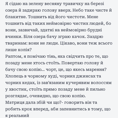
Я сідаю на зелену весняну травичку на березі
озера й задираю голову вверх. Небо таке чисте й
блакитне. Тошнить від його чистоти. Мене
тошнить від таких неймовірно чистих людей, бо
вони, зазвичай, здатні на неймовірно брудні
вчинки. Біля озера бачу зграю качок. Заздрю
тваринам: вони не люди. Цікаво, вони теж всього
лише копія?
Раптом, я помічаю тінь, яка свідчить про те, що
позаду мене хтось стоїть. Повертаю голову й
бачу свою копію… чорт, це, що якесь марення?
Хлопець в чорному худі, чорних джинсах та
чорних кедах, із зав’язаним кучерявим волоссям
у хвостик, стоїть прямо позаду мене й пильно
розглядає, очевидно, що свою копію.
Матриця дала збій чи що?- говорить він та
робить крок вперед, аби запевнитись в тому, що
я реальний