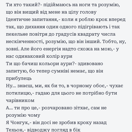
Ти хто такий?- підіймаюсь на ноги та розумію,
що він вищий від мене на цілу голову
Ідентичне запитання,- коли я роблю крок вперед
так, що дихання один одного підігрівають і так
пекельне повітря до градусів квадрату числа
нескінченності, розумію, що він інший. Тобто, ну,
зовні. Але його енергія надто схожа на мою,- у
нас одинаковий колір аури
Ти що бачиш кольори аури?- здивовано
запитую, бо тепер сумніві немає, що він
прибулець
Ну… знаєш, ми, як би то, в чорному обоє,- чухає
потилицю,- гадаю для цього не потрібно бути
чарівником
А… ти про це,- розчаровано зітхає, сам не
розумію чому
Я Чонгук,- він досі не зробив кроку назад
Техьон,- відводжу погляд в бік