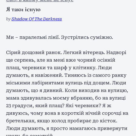
Я таки існую
by
Shadow Of The Darkness
Ми – паралельні лінії. Зустрілись суміжно.
Сірий дощовий ранок. Легкий вітерець. Надворі
ще серпень, але на мені вже чорний осінній
плащ, черевики та шарф у клітинку. Люди
думають, я навіжений. Тиняюсь із самого ранку
міськими лабіринтами вулиць під дощем. Люди
думають, що я дивний. Коли виходив на вулицю,
мама здивувалась моєму вбранню, бо на вулиці
23 градуси, який плащ? Які черевики? Я ж
дивуюсь, чому вона в короткій нічній сорочці на
бретельках, якщо холод пробирає до кісток.
Люди думають, я просто намагаюсь привернути