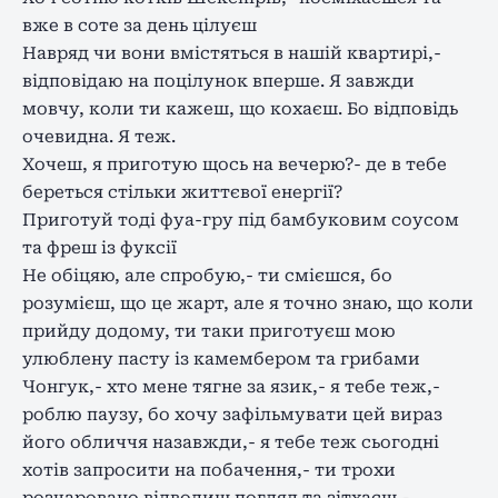
вже в соте за день цілуєш
Навряд чи вони вмістяться в нашій квартирі,-
відповідаю на поцілунок вперше. Я завжди
мовчу, коли ти кажеш, що кохаєш. Бо відповідь
очевидна. Я теж.
Хочеш, я приготую щось на вечерю?- де в тебе
береться стільки життєвої енергії?
Приготуй тоді фуа-гру під бамбуковим соусом
та фреш із фуксії
Не обіцяю, але спробую,- ти смієшся, бо
розумієш, що це жарт, але я точно знаю, що коли
прийду додому, ти таки приготуєш мою
улюблену пасту із камембером та грибами
Чонгук,- хто мене тягне за язик,- я тебе теж,-
роблю паузу, бо хочу зафільмувати цей вираз
його обличчя назавжди,- я тебе теж сьогодні
хотів запросити на побачення,- ти трохи