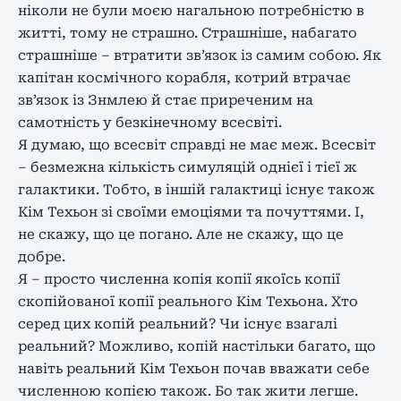
ніколи не були моєю нагальною потребністю в
житті, тому не страшно. Страшніше, набагато
страшніше – втратити зв’язок із самим собою. Як
капітан космічного корабля, котрий втрачає
зв’язок із Знмлею й стає приреченим на
самотність у безкінечному всесвіті.
Я думаю, що всесвіт справді не має меж. Всесвіт
– безмежна кількість симуляцій однієї і тієї ж
галактики. Тобто, в іншій галактиці існує також
Кім Техьон зі своїми емоціями та почуттями. І,
не скажу, що це погано. Але не скажу, що це
добре.
Я – просто численна копія копії якоїсь копії
скопійованої копії реального Кім Техьона. Хто
серед цих копій реальний? Чи існує взагалі
реальний? Можливо, копій настільки багато, що
навіть реальний Кім Техьон почав вважати себе
численною копією також. Бо так жити легше.