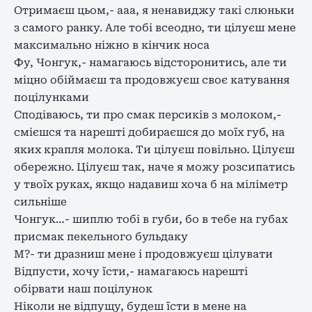
Отримаєш цьом,- ааа, я ненавиджу такі слюньки
з самого ранку. Але тобі всеодно, ти цілуєш мене
максимально ніжно в кінчик носа
Фу, Чонгук,- намагаюсь відсторонитись, але ти
міцно обіймаєш та продовжуєш своє катування
поцілунками
Сподіваюсь, ти про смак персиків з молоком,-
смієшся та нарешті добираєшся до моїх губ, на
яких крапля молока. Ти цілуєш повільно. Цілуєш
обережно. Цілуєш так, наче я можу розсипатись
у твоїх руках, якщо надавиш хоча б на міліметр
сильніше
Чонгук…- шиплю тобі в губи, бо в тебе на губах
присмак пекельного бульдаку
М?- ти дразниш мене і продовжуєш цілувати
Відпусти, хочу їсти,- намагаюсь нарешті
обірвати наш поцілунок
Ніколи не відпущу, будеш їсти в мене на