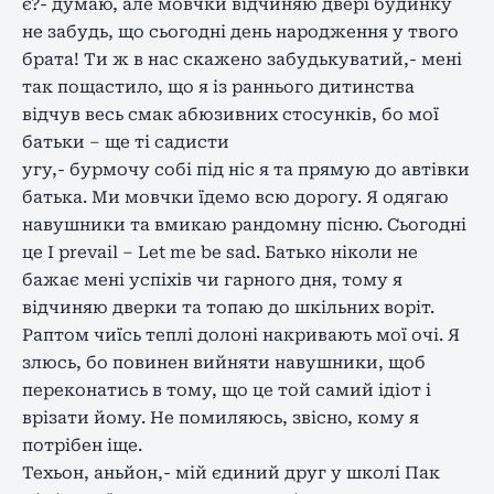
є?- думаю, але мовчки відчиняю двері будинку
не забудь, що сьогодні день народження у твого
брата! Ти ж в нас скажено забудькуватий,- мені
так пощастило, що я із раннього дитинства
відчув весь смак абюзивних стосунків, бо мої
батьки – ще ті садисти
угу,- бурмочу собі під ніс я та прямую до автівки
батька. Ми мовчки їдемо всю дорогу. Я одягаю
навушники та вмикаю рандомну пісню. Сьогодні
це I prevail – Let me be sad. Батько ніколи не
бажає мені успіхів чи гарного дня, тому я
відчиняю дверки та топаю до шкільних воріт.
Раптом чиїсь теплі долоні накривають мої очі. Я
злюсь, бо повинен вийняти навушники, щоб
переконатись в тому, що це той самий ідіот і
врізати йому. Не помиляюсь, звісно, кому я
потрібен іще.
Техьон, аньйон,- мій єдиний друг у школі Пак