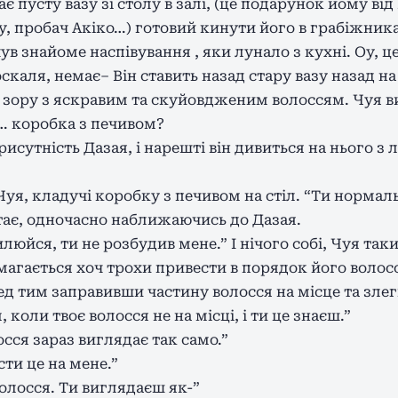
є пусту вазу зі столу в залі, (це подарунок йому ві
, пробач Акіко…) готовий кинути його в грабіжника
в знайоме наспівування , яки лунало з кухні. Оу, це Ч
каля, немає– Він ставить назад стару вазу назад на 
лі зору з яскравим та скуйовдженим волоссям. Чуя 
… коробка з печивом?
исутність Дазая, і нарешті він дивиться на нього 
уя, кладучі коробку з печивом на стіл. “Ти нормал
итає, одночасно наближаючись до Дазая.
вилюйся, ти не розбудив мене.” І нічого собі, Чуя та
магається хоч трохи привести в порядок його волос
ед тим заправивши частину волосся на місце та зле
коли твоє волосся не на місці, і ти це знаєш.”
осся зараз виглядає так само.”
ти це на мене.”
волосся. Ти виглядаєш як-”