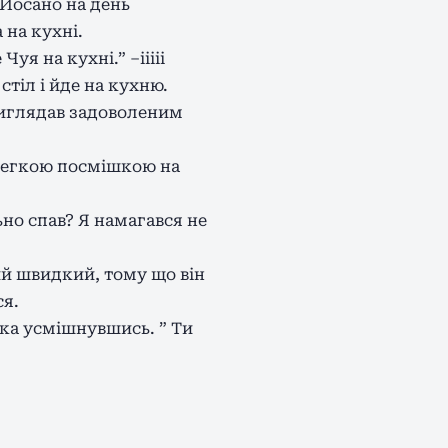
д Йосано на день
 на кухні.
уя на кухні.” –ііііі
стіл і йде на кухню.
виглядав задоволеним
з легкою посмішкою на
ьно спав? Я намагався не
кий швидкий, тому що він
ся.
гка усмішнувшись. ” Ти