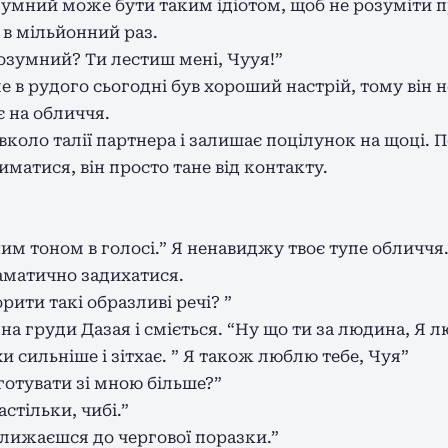
озумний може бути таким ідіотом, щоб не розуміти п
 в мільйонний раз.
озумний? Ти лестиш мені, Чууя!”
ле в рудого сьогодні був хороший настрій, тому він 
 на обличчя.
авколо талії партнера і залишає поцілунок на щоці. 
иматися, він просто тане від контакту.
им тоном в голосі.” Я ненавиджу твоє тупе обличчя.
аматично задихатися.
рити такі образливі речі? ”
на груди Дазая і сміється. “Ну що ти за людина, Я л
и сильніше і зітхає. ” Я також люблю тебе, Чуя”
готувати зі мною більше?”
астільки, чибі.”
лижаєшся до чергової поразки.”