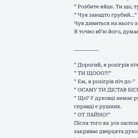
” Розбите яйце. Ти що, 
” Чуя занадто грубий…”
Чуя дивиться на нього з
Я точно вб’ю його, дума
__________
” Дорогий, я розігрів піч
” ТИ ЩООО?!”
” Ем, я розігрів піч до-”
” ОСАМУ ТИ ДІСТАВ БІ
” Що? У духовці немає р
справді є рушник.
” ОТ ЛАЙНО!”
Після того як усе заспо
закриває дверцята духов