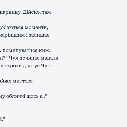
апарнику. Дійсно, там
одобаються моменти,
 чарінішим і залишає
е… помилуватися ним.
чі?” Чуя починає мацати
 що трохи дратує Чую.
майже миттєво
 обличчі щось є..”
й.”