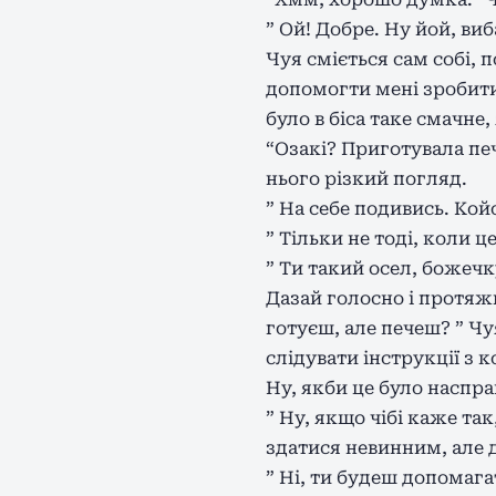
” Ой! Добре. Ну йой, 
Чуя сміється сам собі, п
допомогти мені зробити 
було в біса таке смачне,
“Озакі? Приготувала печ
нього різкий погляд.
” На себе подивись. Кой
” Тільки не тоді, коли 
” Ти такий осел, божечк
Дазай голосно і протяжн
готуєш, але печеш? ” Чу
слідувати інструкції з к
Ну, якби це було насправ
” Ну, якщо чібі каже та
здатися невинним, але д
” Ні, ти будеш допомаг