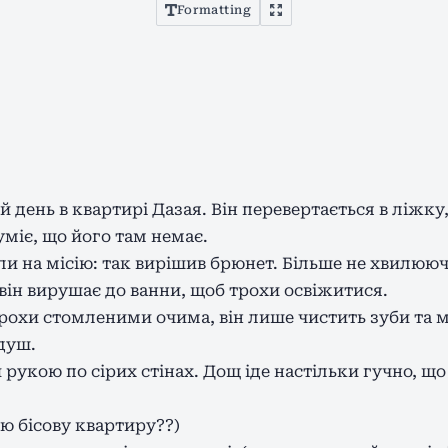
Formatting
 день в квартирі Дазая. Він перевертається в ліжку
уміє, що його там немає.
 на місію: так вирішив брюнет. Більше не хвилюю
він вирушає до ванни, щоб трохи освіжитися.
рохи стомленими очима, він лише чистить зуби та 
душ.
рукою по сірих стінах. Дощ іде настільки гучно, що 
ою бісову квартиру??)