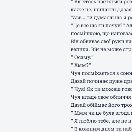
” Як хтось настільки р
каже це, щипаючі Дазая
“Авв… ти думаєш що я р
“Це все що ти почув?” А
посмішкою, що наповзає
Він обвиває свої руки н
велика. Він не може стр
” Осаму.”
” Хмм?”
Чуя посміхається з сонн
Дазай починає дуже др
” Чуя! Як ти можеш гово
Чуя кладе своє обличчя 
Дазай обіймає його трох
” Ммм чи це була згода 
” Я люблю тебе, але не н
” З кожним днем ти наб