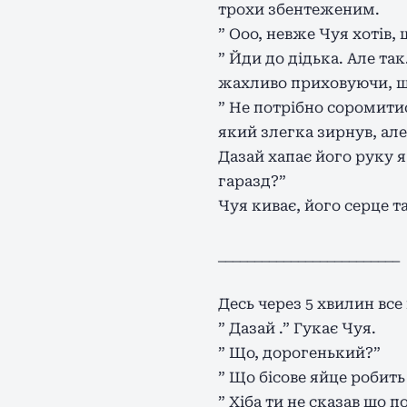
трохи збентеженим.
” Ооо, невже Чуя хотів,
” Йди до дідька. Але та
жахливо приховуючи, що
” Не потрібно соромитис
який злегка зирнув, але
Дазай хапає його руку я
гаразд?”
Чуя киває, його серце та
_________________________
Десь через 5 хвилин все
” Дазай .” Гукає Чуя.
” Що, дорогенький?”
” Що бісове яйце робить
” Хіба ти не сказав що 