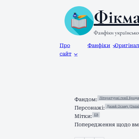
Фікма
Фанфіки українськ
Про
Фанфіки
Оригіна
сайт
Літературні генії Бродя
Фандом:
Дазай Осаму (Daza
Персонажі:
ER
Мітки:
Попередження щодо вмі