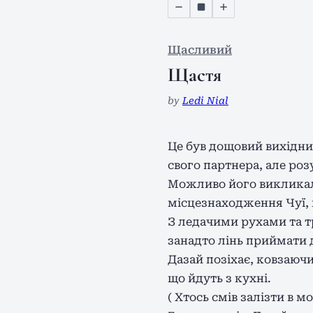
Щасливий
Щастя
by
Ledi Nial
Це був дощовий вихідний
свого партнера, але роз
Можливо його викликали
місцезнаходження Чуї, 
З ледачими рухами та т
занадто лінь приймати 
Дазай позіхає, ковзаючи 
що йдуть з кухні.
( Хтось смів залізти в м