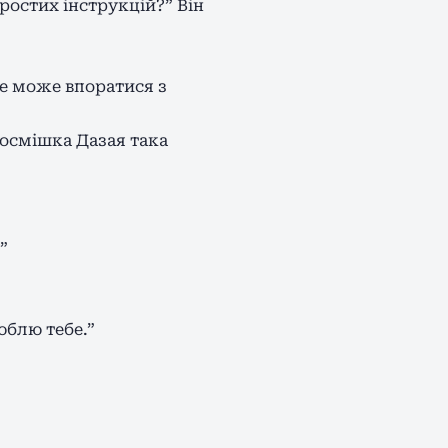
ростих інструкцій?” Він
не може впоратися з
Посмішка Дазая така
”
юблю тебе.”