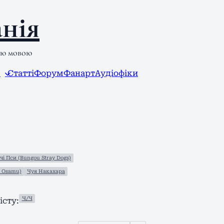
нія
ою мовою
л
Статті
Форум
Фанарт
Аудіофіки
чі Пси (Bungou Stray Dogs)
i Osamu)
Чуя Накахара
Ч/Ч
сту: