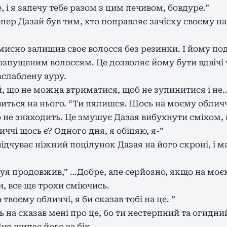
 і я запечу тебе разом з цим печивом, бовдуре.”
епер Дазай був тим, хто поправляє зачіску своєму н
вмисно залишив своє волосся без резинки. І йому п
розпущеним волоссям. Це дозволяє йому бути вдвічі
зслаблену ауру.
й, що не можна втриматися, щоб не зупинитися і н
ивиться на нього. “Ти пялишся. Щось на моєму облич
о не знаходить. Це змушує Дазая вибухнути сміхом,
ччі щось є? Одного дня, я обіцяю, я-”
відчуває ніжний поцілунок Дазая на його скроні, і 
я продовжив,” …Добре, але серйозно, якщо на моєму
, все ще трохи сміючись.
 твоєму обличчі, я би сказав тобі на це. ”
ь на сказав мені про це, бо ти нестерпний та огидни
уя щипає його за бік.