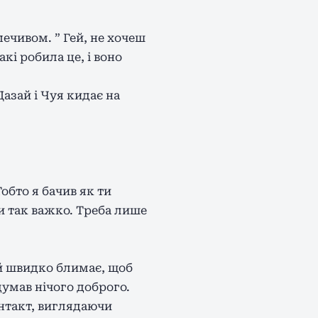
 печивом. ” Гей, не хочеш
кі робила це, і воно
Дазай і Чуя кидає на
обто я бачив як ти
ти так важко. Треба лише
ай швидко блимає, щоб
думав нічого доброго.
онтакт, виглядаючи