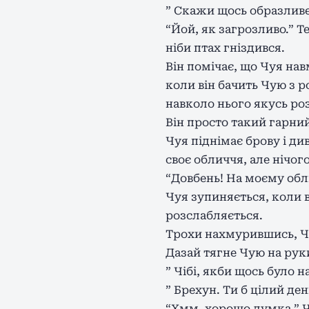
” Скажи щось образливе,
“Йой, як загрозливо.” Т
ніби птах гніздився.
Він помічає, що Чуя на
коли він бачить Чую з 
навколо нього якусь ро
Він просто такий гарни
Чуя піднімає брову і д
своє обличчя, але нічог
“Довбень! На моєму обли
Чуя зупиняється, коли 
розслабляється.
Трохи нахмурившись, Чу
Дазай тягне Чую на руки
” Чібі, якби щось було на
” Брехун. Ти б цілий ден
“Хмм, хорошо думка.” Ч