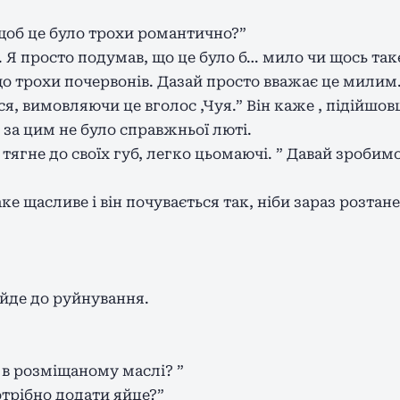
 щоб це було трохи романтично?”
к. Я просто подумав, що це було б… мило чи щось так
 трохи почервонів. Дазай просто вважає це милим
я, вимовляючи це вголос ,Чуя.” Він каже , підійшо
 за цим не було справжньої люті.
 тягне до своїх губ, легко цьомаючі. ” Давай зробим
ке щасливе і він почувається так, ніби зараз розтане
 йде до руйнування.
 в розміщаному маслі? ”
потрібно додати яйце?”