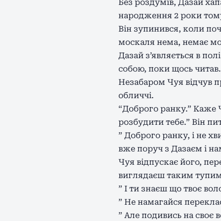
Без роздумів, Дазай хапа
народження 2 роки тому
Він зупинився, коли почу
москаля нема, немає мос
Дазай з’являється в по
собою, поки щось читав
Незабаром Чуя відчув пр
обличчі.
“Доброго ранку.” Каже Ч
розбудити тебе.” Він п
” Доброго ранку, і не х
вже поруч з Дазаєм і на
Чуя відпускає його, пер
виглядаєш таким тупим, 
” І ти знаєш що твоє вол
” Не намагайся переклас
” Але подивись на своє 