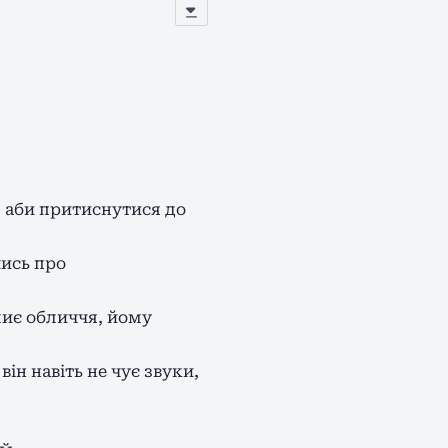
, аби притиснутися до
чись про
миє обличчя, йому
він навіть не чує звуки,