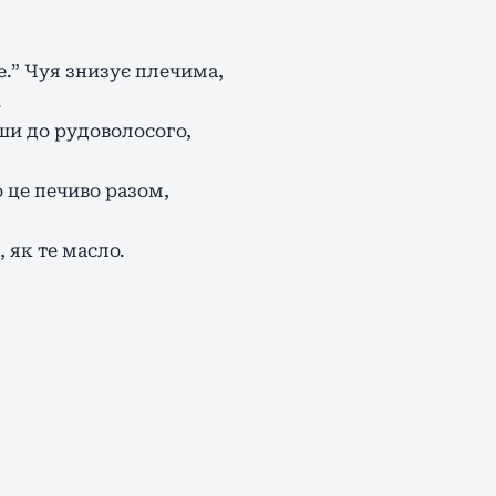
е.” Чуя знизує плечима,
.
вши до рудоволосого,
о це печиво разом,
, як те масло.