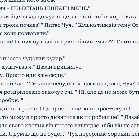
вибач – ПЕРЕСТАНЬ ЩИПАТИ МЕНЕ.”
оки йде назад до кухні, де на столі стоїть коробка з
трохи печива?” Питає Чуя. ” Кілька тижнів тому Оза
 я хочу повторити.”
иво? І в них був навіть пристойний смак??” Спитав 
о просто чудовий кухар.”
це куштував я.” Дазай принижує.
у. Просто йди вже сюди.”
о зітхає. ” Ти коли-небудь пік щось до цього, Чуя? Т
я роздратовано закочує очі. ” Ні, але це не може бу
оробки. ”
ді так просто. ( Це просто, але вони просто тупі.)
к, то можу я просто дивитися як ти робиш це? ” Даз
ля свого хлопця він просто виглядає, ніби він не за
ати. Я думав що це буде…” Чуя перериває зоровий к