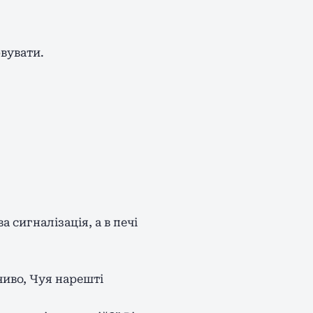
рвувати.
 сигналізація, а в печі
чиво, Чуя нарешті
.