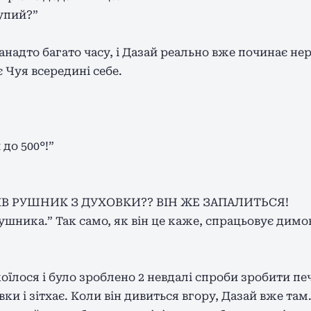
тупий?”
анадто багато часу, і Дазай реально вже починає не
є Чуя всередині себе.
 до 500°!”
СІВ РУШНИК З ДУХОВКИ?? ВІН ЖЕ ЗАПАЛИТЬСЯ!
ушника.” Так само, як він це каже, спрацьовує димова
коїлося і було зроблено 2 невдалі спроби зробити пе
ки і зітхає. Коли він дивиться вгору, Дазай вже там