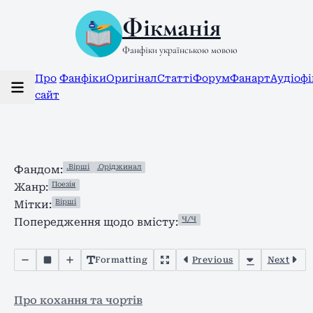
Фікманія
Фанфіки українською мовою
Про
Фанфіки
Оригінал
Статті
Форум
Фанарт
Аудіоф
сайт
.Вірші
.Оріджинал
Фандом:
Поезія
Жанр:
Вірші
Мітки:
Ч/Ч
Попередження щодо вмісту:
Formatting
Previous
Next
Про кохання та чортів