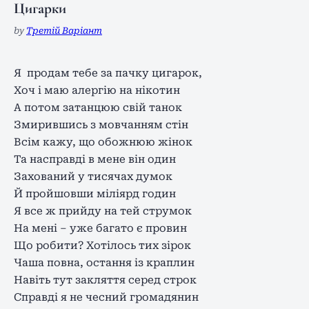
Цигарки
by
Третій Варіант
Я продам тебе за пачку цигарок,
Хоч і маю алергію на нікотин
А потом затанцюю свій танок
Змирившись з мовчанням стін
Всім кажу, що обожнюю жінок
Та насправді в мене він один
Захований у тисячах думок
Й пройшовши міліярд годин
Я все ж прийду на тей струмок
На мені – уже багато є провин
Що робити? Хотілось тих зірок
Чаша повна, остання із краплин
Навіть тут закляття серед строк
Справді я не чесний громадянин