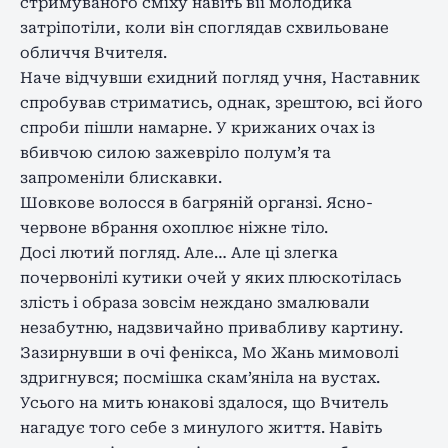
стримуваного сміху навіть вії молодика
затріпотіли, коли він споглядав схвильоване
обличчя Вчителя.
Наче відчувши єхидний погляд учня, Наставник
спробував стриматись, однак, зрештою, всі його
спроби пішли намарне. У крижаних очах із
вбивчою силою зажевріло полум’я та
запроменіли блискавки.
Шовкове волосся в багряній органзі. Ясно-
червоне вбрання охоплює ніжне тіло.
Досі лютий погляд. Але… Але ці злегка
почервонілі кутики очей у яких плюскотілась
злість і образа зовсім неждано змалювали
незабутню, надзвичайно привабливу картину.
Зазирнувши в очі фенікса, Мо Жань мимоволі
здригнувся; посмішка скам’яніла на вустах.
Усього на мить юнакові здалося, що Вчитель
нагадує того себе з минулого життя. Навіть