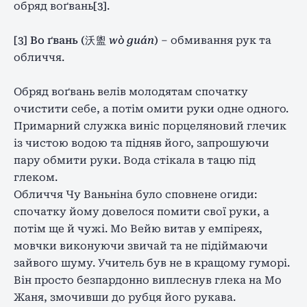
обряд воґвань
[3]
.
[3] Во ґвань (沃 盥
wò guán
)
– обмивання рук та
обличчя.
Обряд воґвань велів молодятам спочатку
очистити себе, а потім омити руки одне одного.
Примарний служка виніс порцеляновий глечик
із чистою водою та підняв його, запрошуючи
пару обмити руки. Вода стікала в тацю під
глеком.
Обличчя Чу Ваньніна було сповнене огиди:
спочатку йому довелося помити свої руки, а
потім ще й чужі. Мо Вейю витав у емпіреях,
мовчки виконуючи звичай та не підіймаючи
зайвого шуму. Учитель був не в кращому гуморі.
Він просто безпардонно виплеснув глека на Мо
Жаня, змочивши до рубця його рукава.