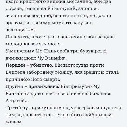
цього крихітного видіння вистачило, аби два
образи, теперішній і минулий, злилися,
зчепилися воєдино, спантеличили, не даючи
зрозуміти, в якому моменті часу він
знаходиться.
Лиш мить, проте цього вистачило, аби на душі
молодика все захололо.
У минулому Мо Жань скоїв три бузувірські
вчинки щодо Чу Ваньніна.
Перший –
убивство.
Він застосував проти
Вчителя заборонену техніку, яка зрештою стала
причиною його смерті.
Другий
–
приниження.
Він примусив Чу
Ваньніна задовольняти свої низенні бажання.
А третій…
Третій був приємнішим від усіх гріхів минулого і
тим, що врешті-решт стало його найбільшим
жалем.