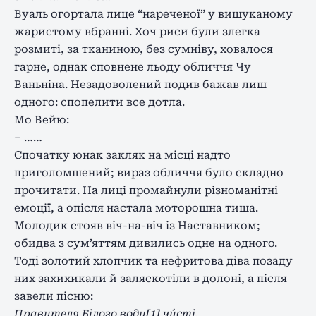
Вуаль огортала лице “нареченої” у вишуканому
жаристому вбранні. Хоч риси були злегка
розмиті, за тканиною, без сумніву, ховалося
гарне, однак сповнене льоду обличчя Чу
Ваньніна. Незадоволений подив бажав лиш
одного: спопелити все дотла.
Мо Вейю:
– ……
Спочатку юнак закляк на місці надто
приголомшений; вираз обличчя було складно
прочитати. На лиці промайнули різноманітні
емоції, а опісля настала моторошна тиша.
Молодик стояв віч-на-віч із Наставником;
обидва з сум’яттям дивились одне на одного.
Тоді золотий хлопчик та нефритова діва позаду
них захихикали й заляскотіли в долоні, а після
завели пісню:
Правителя Білого води
[1]
чи́сті,