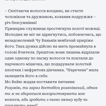
– Сплітаючи волосся воєдино, ви стаєте
чоловіком та дружиною, кохання подружжя –
річ безсумнівна!
Примарна служниця простягнула золоті ножиці.
Молодик не міг не здриґнутись, побоюючись, що
незадоволений Чу Ваньнін невбачай приріже
його. Така думка дійсно на мить промайнула в
голові Вчителя. Зрештою вони лишень відрізали
одне одному по пасму волосся та поклали до
парчевого мішечка, що подарували золотий
хлопчик і нефритова дівчинка. “Наречена” мала
залишити його в себе.
Мо Вейю жадав поставити питання:
Розумію, ти зараз достобіса розгніваний, однак
ти ж не збираєшся використовувати моє
волосся, аби зробити з нього ляльку вуду чи
проклясти мене?