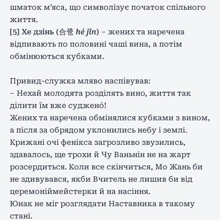
шматок м’яса, що символізує початок спільного
життя.
[5] Хе дзінь (合卺
hé jĭn
)
– жених та наречена
відпивають по половині чаші вина, а потім
обмінюються кубками.
Привид-служка мляво наспівував:
– Нехай молодята розділять вино, життя так
ділити їм вже суджено́!
Жених та наречена обмінялися кубками з вином,
а після за обрядом уклонились небу і землі.
Крижані очі фенікса загрозливо звузились,
здавалось, ще трохи й Чу Ваньнін не на жарт
розсердиться. Коли все скінчиться, Мо Жань би
не здивувався, якби Вчитель не лишив би від
церемоніймейстерки й на насіння.
Юнак не міг розглядати Наставника в такому
стані.