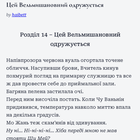
Цей Вельмишановний одружується
by
haibett
Розділ 14 – Цей Вельмишановний
одружується
Напівпрозора червона вуаль огортала точене
обличчя. Насупивши брови, Вчитель кинув
похмурий погляд на примарну служницю та все
ж дав провести себе до приймальної зали.
Багряна пелена застилала очі.
Перед ним височіла постать. Коли Чу Ваньнін
придивився, температура навколо миттю впала
на декілька градусів.
Мо Жань теж скам’янів від здивування.
Ну ні… Ні-ні-ні-ні… Хіба переді мною не мав
стояти Ши Мей?