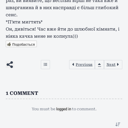
раз, ви виявите, що весільні вірші не така вже й
шварганина й в них насправді є більш глибокий
сенс.
*П’яти мигтять*
Он, дивіться! Час вже йти до шлюбної кімнати, і
ніяка качка мене не копнула)))
Подобається
Previous
Next
1
COMMENT
You must be
logged in
to comment.