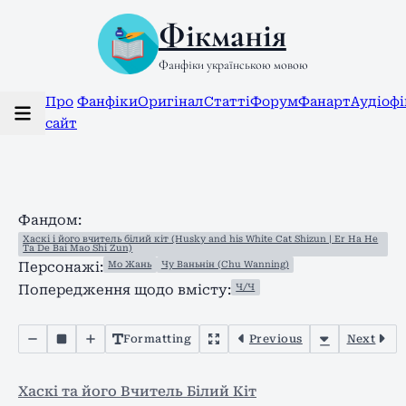
Фікманія
Фанфіки українською мовою
Про
Фанфіки
Оригінал
Статті
Форум
Фанарт
Аудіоф
сайт
Фандом:
Хаскі і його вчитель білий кіт (Husky and his White Cat Shizun | Er Ha He
Ta De Bai Mao Shi Zun)
Мо Жань
Чу Ваньнін (Chu Wanning)
Персонажі:
Ч/Ч
Попередження щодо вмісту:
Formatting
Previous
Next
Хаскі та його Вчитель Білий Кіт