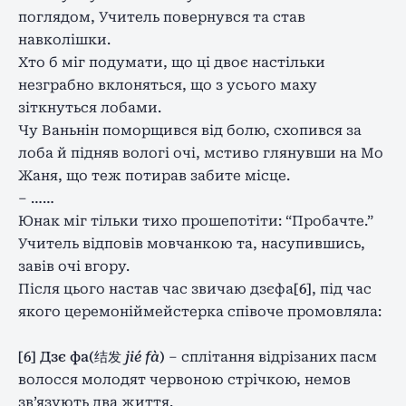
поглядом, Учитель повернувся та став
навколішки.
Хто б міг подумати, що ці двоє настільки
незграбно вклоняться, що з усього маху
зіткнуться лобами.
Чу Ваньнін поморщився від болю, схопився за
лоба й підняв вологі очі, мстиво глянувши на Мо
Жаня, що теж потирав забите місце.
– ……
Юнак міг тільки тихо прошепотіти: “Пробачте.”
Учитель відповів мовчанкою та, насупившись,
завів очі вгору.
Після цього настав час звичаю дзєфа
[6]
, під час
якого церемоніймейстерка співоче промовляла:
[6] Дзє фа(结发
jié fà
)
– сплітання відрізаних пасм
волосся молодят червоною стрічкою, немов
зв’язують два життя.