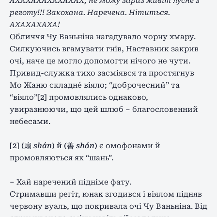
АХАХАХАХАХАХАХ, не можу зараз живіт лусне з
реготу!!! Закохана. Наречена. Нітиться.
АХАХАХАХА!
Обличчя Чу Ваньніна нагадувало чорну хмару.
Силкуючись вгамувати гнів, Наставник закрив
очі, наче це могло допомогти нічого не чути.
Привид-служка тихо засміявся та простягнув
Мо Жаню складнé віяло; “доброчесний” та
“віяло”
[2]
промовлялись однаково,
увиразнюючи, що цей шлюб – благословенний
небесами.
[2] (扇
shán
) й (善
shán
)
є омофонами й
промовляються як “шань”.
– Хай наречений підніме фату.
Стримавши регіт, юнак згодився і віялом підняв
червону вуаль, що покривала очі Чу Ваньніна. Від