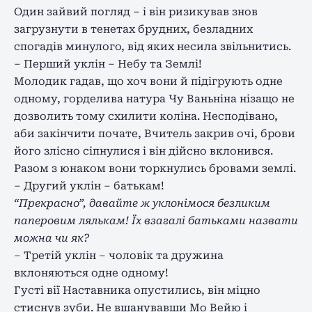
Один зайвий погляд – і він ризикував знов
загрузнути в тенетах брудних, безладних
спогадів минулого, від яких несила звільнитись.
– Перший уклін – Небу та Землі!
Молодик гадав, що хоч вони й підігрують одне
одному, горделива натура Чу Ваньніна нізащо не
дозволить тому схилити коліна. Несподівано,
аби закінчити почате, Вчитель закрив очі, брови
його злісно сіпнулися і він дійсно вклонився.
Разом з юнаком вони торкнулись бровами землі.
– Другий уклін – батькам!
“Прекрасно”, давайте ж уклонімося безликим
паперовим лялькам! Їх взагалі батьками назвати
можна чи як?
– Третій уклін – чоловік та дружина
вклоняються одне одному!
Густі вії Наставника опустились, він міцно
стиснув зуби. Не вшанувавши Мо Вейю і