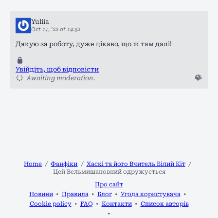
Yuliia
Oct 17, '22 at 14:32
Дякую за роботу, дуже цікаво, що ж там далі!
Увійдіть, щоб відповісти
Awaiting moderation.
Home
Фанфіки
Хаскі та його Вчитель Білий Кіт
Цей Вельмишановний одружується
Про сайт
Новини
Правила
Блог
Угода користувача
Cookie policy
FAQ
Контакти
Список авторів