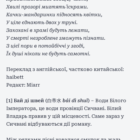
Хвилі прозорі мигтять і́скрами.
Качки-мандаринки підносять квітки,
У ціле єднають двох у труні.
Закохані в храмі будуть лежати,
У смерті незроблене зможуть пізнати.
З цієї пори в потойбіччі у згоді,
Їх душі ніколи не будуть самотні.
Переклад з англійської, частково китайської:
haibett
Редакт: Miarr
[1] Бай ді швей (白帝水
bái dì shuǐ
)
–
Води Білого
Імператора, це води провінції Сичвані. Білий
Владарь правив у цій місцевості. Саме зараз у
Сичвані відбуваються дії роману.
Між рядками пісні ховалися смуток та жаль.