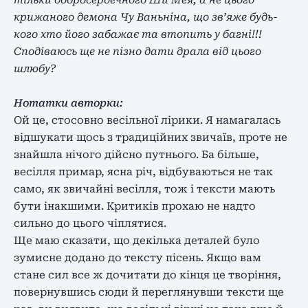
тільки добросердечного Ши Мея, а не цього
крижаного демона Чу Ваньніна, що зв’яже будь-
кого хто його забажає та втопить у багні!!!
Сподіваюсь ще не пізно дати драла від цього
шлюбу?
Нотатки авторки:
Ой це, стосовно весільної лірики. Я намагалась
відшукати щось з традиційних звичаїв, проте не
знайшла нічого дійсно путнього. Ба більше,
весілля примар, ясна річ, відбуваються не так
само, як звичайні весілля, тож і тексти мають
бути інакшими. Критиків прохаю не надто
сильно до цього чіплятися.
Ще маю сказати, що декілька деталей було
зумисне додано до тексту пісень. Якщо вам
стане сил все ж дочитати до кінця це творіння,
повернувшись сюди й переглянувши тексти ще