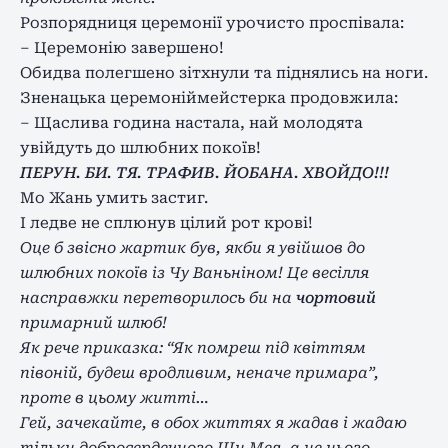
Розпорядниця церемонії урочисто проспівала:
– Церемонію завершено!
Обидва полегшено зітхнули та піднялись на ноги.
Зненацька церемоніймейстерка продовжила:
– Щаслива година настала, най молодята
увійдуть до шлюбних покоїв!
ПЕРУН. БИ. ТЯ. ТРАФИВ. ЙОБАНА. ХВОЙДО!!!
Мо Жань умить застиг.
І ледве не сплюнув цілий рот крові!
Оце б звісно жартик був, якби я увійшов до
шлюбних покоїв із Чу Ваньніном! Це весілля
насправжки перетворилось би на
чортовий
примарний шлюб!
Як рече приказка: “Як помреш під квіттям
півоній, будеш вродливим, неначе примара”,
проте в цьому житті…
Гей, зачекайте, в обох життях я жадав і жадаю