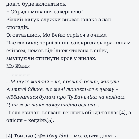
довго буде вклонятись.
– Обряд омивання завершено!
Різкий вигук служки вирвав юнака з лап
спогадів.
Оговтавшись, Мо Вейю стрівся з очима
Наставника; чорні зіниці заіскрились крижаним
сяйвом, немов відблиск ятагана в снігу,
змушуючи стигнути кров у жилах.
Мо Жань:
– ……………
…Минуле життя – це, врешті-решт, минуле
життя! Єдине, що мені лишається в цьому –
віддаватися думам про Чу Ваньніна на колінах.
Ціна ж за таке наяву надто велика…
Після звичаю воґвань вершать обряд тонлао
[4]
, а
опісля – хедзінь
[5]
.
[4] Тон лао (同牢
tóng láo
)
– молодята ділять