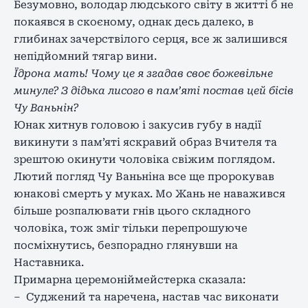
Безумовно, володар людського світу в житті б не
покаявся в скоєному, однак десь далеко, в
глибинах зачерствілого серця, все ж залишився
непідйомний тягар вини.
Їдрона мать! Чому це я згадав своє божевільне
минуле? З дідька лисого в пам’яті постав цей бісів
Чу Ваньнін?
Юнак хитнув головою і закусив губу в надії
викинути з пам’яті яскравий образ Вчителя та
зрештою окинути чоловіка свіжим поглядом.
Лютий погляд Чу Ваньніна все ще пророкував
юнакові смерть у муках. Мо Жань не наважився
більше розпалювати гнів цього складного
чоловіка, тож зміг тільки перепрошуюче
посміхнутись, безпорадно глянувши на
Наставника.
Примарна церемоніймейстерка сказала:
– Суджений та наречена, настав час виконати