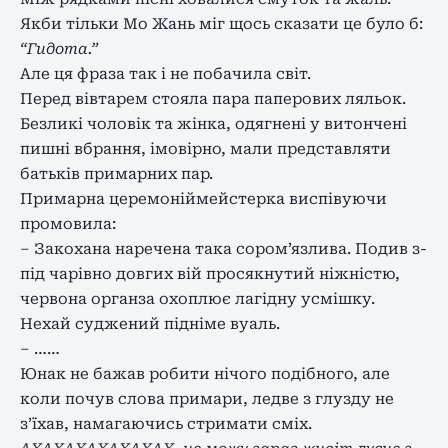
Якби тільки Мо Жань міг щось сказати це було б:
“Гидота.”
Але ця фраза так і не побачила світ.
Перед вівтарем стояла пара паперових ляльок.
Безликі чоловік та жінка, одягнені у витончені
пишні вбрання, імовірно, мали представляти
батьків примарних пар.
Примарна церемоніймейстерка виспівуючи
промовила:
– Закохана наречена така сором’язлива. Подив з-
під чарівно довгих вій просякнутий ніжністю,
червона органза охоплює лагідну усмішку.
Нехай суджений підніме вуаль.
– ……
Юнак не бажав робити нічого подібного, але
коли почув слова примари, ледве з глузду не
з’їхав, намагаючись стримати сміх.