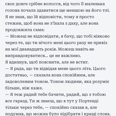
своє довге срібне волосся, від чого її маленька
голова почала здаватися ще меншою на його тлі.
Я не знав, що їй відповісти, тому я просто
стежив, щоб вона не з’їхала з даху, але вона
продовжила сама:
— Можеш не відповідати, я бачу, що тобі ніяково
через те, що ти нічого мені цього разу не привіз
на мої дванадцять років. Можеш навіть не
виправдовуватися… це не важливо.
Я вдихнув, щоб пояснити, але не встиг.
— Я рада, що ти відвідав мене цього літа. Цього
достатньо, — сказала вона спокійним, але
задоволеним тоном. Тоном людини, яка розуміє
більше, ніж каже.
— Я теж радий тебе бачити, радий, що з тобою
все гаразд. Ти ж знаєш, що я тут у Портенді
тільки через тебе, — спокійно сказав я, але
подумав, що можна було підібрати і кращі слова.