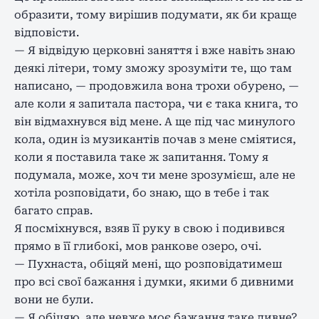
образити, тому вирішив подумати, як би краще
відповісти.
— Я відвідую церковні заняття і вже навіть знаю
деякі літери, тому зможу зрозуміти те, що там
написано, — продовжила вона трохи обурено, —
але коли я запитала пастора, чи є така книга, то
він відмахнувся від мене. А ще під час минулого
кола, один із музикантів почав з мене сміятися,
коли я поставила таке ж запитання. Тому я
подумала, може, хоч ти мене зрозумієш, але не
хотіла розповідати, бо знаю, що в тебе і так
багато справ.
Я посміхнувся, взяв її руку в свою і подивився
прямо в її глибокі, мов ранкове озеро, очі.
— Пухнаста, обіцяй мені, що розповідатимеш
про всі свої бажання і думки, якими б дивними
вони не були.
— Я обіцяю, але невже моє бажання таке дивне?