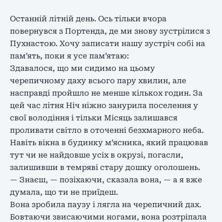
Останній літній день. Ось тільки вчора
повернувся з Портенда, де ми знову зустрілися з
Пухнастою. Хочу записати нашу зустріч собі на
пам’ять, поки я усе пам’ятаю:
Здавалося, що ми сидимо на цьому
черепичному даху всього пару хвилин, але
насправді пройшло не менше кількох годин. За
цей час літня Ніч ніжно занурила поселення у
свої володіння і тільки Місяць залишався
проливати світло в оточенні безхмарного неба.
Навіть вікна в будинку м’ясника, який працював
тут чи не найдовше усіх в окрузі, погасли,
залишивши в темряві стару дошку оголошень.
— Знаєш, — позіхаючи, сказала вона, — а я вже
думала, що ти не приїдеш.
Вона зробила паузу і лягла на черепичний дах.
Бовтаючи звисаючими ногами, вона розтріпала