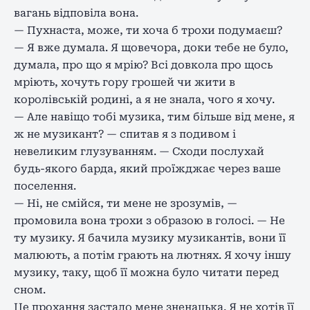
вагань відповіла вона.
— Пухнаста, може, ти хоча б трохи подумаєш?
— Я вже думала. Я щовечора, доки тебе не було,
думала, про що я мрію? Всі довкола про щось
мріють, хочуть гору грошей чи жити в
королівській родині, а я не знала, чого я хочу.
— Але навіщо тобі музика, тим більше від мене, я
ж не музикант? — спитав я з подивом і
невеликим глузуванням. — Сходи послухай
будь-якого барда, який проїжджає через ваше
поселення.
— Ні, не смійся, ти мене не зрозумів, —
промовила вона трохи з образою в голосі. — Не
ту музику. Я бачила музику музикантів, вони її
малюють, а потім грають на лютнях. Я хочу іншу
музику, таку, щоб її можна було читати перед
сном.
Це прохання застало мене зненацька. Я не хотів її