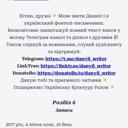
Вітаю, друже
Мене звати Даниіл і я
український фентезі-письменник.
Безкоштовно завантажуй повний текст книги у
моєму Телеграм каналі та ділися з друзями
Також слідкуй за новинками, слухай аудіокнигу
та підтримуй:
Telegram:
https://t.me/danyil_writer
LinkTree:
https://linktr.ee/danyil_writer
Donatello:
https://donatello.to/danyil_writer
Дякую тобі та приємного читання
Поширюємо Українську Культуру Разом
Розділ 6
Записи
3077 рік, 4 літнє коло, 10 день