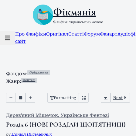
Фікманія
Фанфіки українською мовою
Про
Фанфіки
Оригінал
Статті
Форум
Фанарт
Аудіоф
сайт
.Оріджинал
Фандом:
Фентезі
Жанр:
Formatting
Next
Дерев’яний Мішечок. Українське Фентезі
Розділ 6 (НОВІ РОЗДІЛИ ЩОП’ЯТНИЦІ)
by
Даниіл Письменник