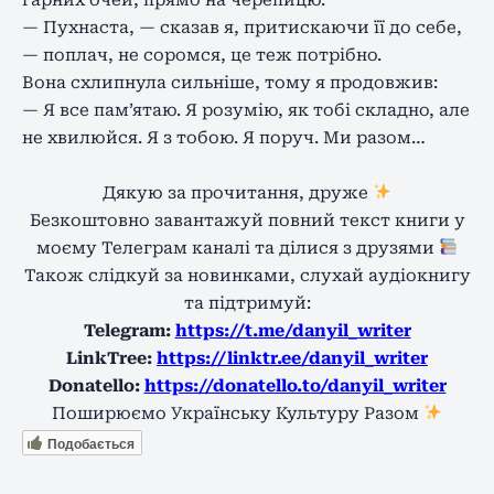
— Пухнаста, — сказав я, притискаючи її до себе,
— поплач, не соромся, це теж потрібно.
Вона схлипнула сильніше, тому я продовжив:
— Я все пам’ятаю. Я розумію, як тобі складно, але
не хвилюйся. Я з тобою. Я поруч. Ми разом…
Дякую за прочитання, друже
Безкоштовно завантажуй повний текст книги у
моєму Телеграм каналі та ділися з друзями
Також слідкуй за новинками, слухай аудіокнигу
та підтримуй:
Telegram:
https://t.me/danyil_writer
LinkTree:
https://linktr.ee/danyil_writer
Donatello:
https://donatello.to/danyil_writer
Поширюємо Українську Культуру Разом
Подобається