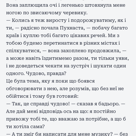
Вона заплющила очі і легенько штовхнула мене
ногою по звисаючому черевику.
— Колись я теж виросту і подорожуватиму, як і
ти, — радісно почала Пухнаста, — побачу багато
країв і куплю тобі багато цікавих речей. Ми з
тобою будемо перетинатися в різних містах і
спілкуватися, — вона захоплено продовжила, —
а може навіть їздитимемо разом, ти тільки уяви,
і не доведеться чекати на зустріч і шукати один
одного. Чудово, правда?
Це була тема, яку я поки що боявся
обговорювати з нею, але розумів, що без неї не
обійтися і тому був готовий:
— Так, це справді чудово! — сказав я бадьоро. —
Але дай мені відповідь ось на що: я постійно
привожу тобі те, що вважаю за потрібне, а що б
ти хотіла сама?
— А ти зміг би написати для мене музику? — без