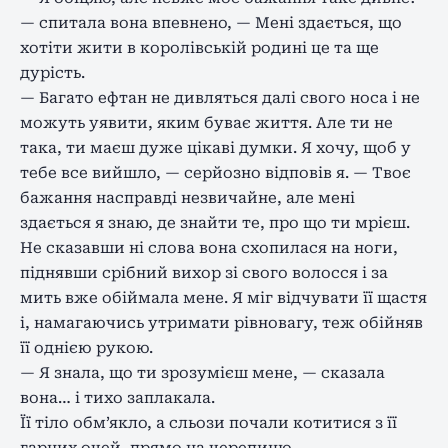
— спитала вона впевнено, — Мені здається, що
хотіти жити в королівській родині це та ще
дурість.
— Багато ефтан не дивляться далі свого носа і не
можуть уявити, яким буває життя. Але ти не
така, ти маєш дуже цікаві думки. Я хочу, щоб у
тебе все вийшло, — серйозно відповів я. — Твоє
бажання насправді незвичайне, але мені
здається я знаю, де знайти те, про що ти мрієш.
Не сказавши ні слова вона схопилася на ноги,
піднявши срібний вихор зі свого волосся і за
мить вже обіймала мене. Я міг відчувати її щастя
і, намагаючись утримати рівновагу, теж обійняв
її однією рукою.
— Я знала, що ти зрозумієш мене, — сказала
вона… і тихо заплакала.
Її тіло обм’якло, а сльози почали котитися з її
гарних очей, прямо на черепицю.