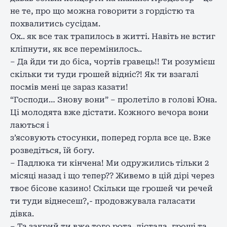
не те, про що можна говорити з гордістю та
похвалитись сусідам.
Ох.. як все так трапилось в житті. Навіть не встиг
кліпнути, як все перемінилось..
– Да йди ти до біса, чортів гравець!! Ти розумієш
скільки ти туди грошей відніс?! Як ти взагалі
посмів мені це зараз казати!
“Господи… Знову вони” – пролетіло в голові Юна.
Ці молодята вже дістати. Кожного вечора вони
лаються і
з’ясовують стосунки, поперед горла все це. Вже
розведіться, їй богу.
– Падлюка ти кінчена! Ми одружились тільки 2
місяці назад і що тепер?? Живемо в цій дірі через
твоє бісове казино! Скільки ще грошей чи речей
ти туди віднесеш?,- продовжувала галасати
дівка.
– Та закрий ти вже того рота, дістала, гроші та