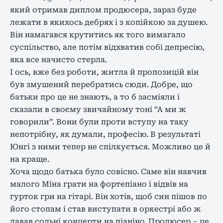
який отримав диплом продюсера, зараз буде
лежати в якихось дебрях і з копійкою за душею.
Він намагався крутитись як того вимагало
суспільство, але потім відхватив собі депресію,
яка все начисто стерла.
І ось, вже без роботи, житла й пропозицій він
був змушений перебратись сюди. Добре, що
батьки про це не знають, а то б засміяли і
сказали в своєму звичайному тоні “А ми ж
говорили”. Вони були проти вступу на таку
непотрібну, як думали, професію. В результаті
Юнгі з ними тепер не спілкується. Можливо це й
на краще.
Хоча щодо батька було совісно. Саме він навчив
малого Міна грати на фортепіано і відвів на
гурток гри на гітарі. Він хотів, щоб син пішов по
його стопам і став виступати в оркестрі або ж
давав сольні концерти на піаніно. Продюсер – це