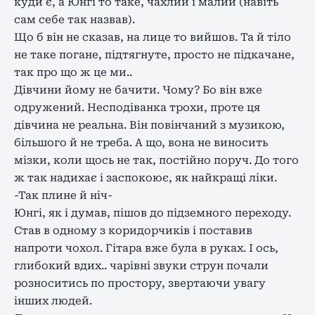
куди є, а Юнгі то таке, чахлий і малий (навіть
сам себе так назвав).
Що б він не сказав, на лице то вийшов. Та й тіло
не таке погане, підтягнуте, просто не підкачане,
так про що ж це ми..
Дівчини йому не бачити. Чому? Бо він вже
одружений. Несподіванка трохи, проте ця
дівчина не реальна. Він повінчаний з музикою,
більшого й не треба. А що, вона не виносить
мізки, коли щось не так, постійно поруч. До того
ж так надихає і заспокоює, як найкращі ліки.
-Так плине й ніч-
Юнгі, як і думав, пішов до підземного переходу.
Став в одному з коридорчиків і поставив
напроти чохол. Гітара вже була в руках. І ось,
глибокий вдих.. чарівні звуки струн почали
розноситись по простору, звертаючи увагу
інших людей.