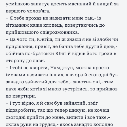
усмішкою запитує досить масивний й вищий за
першого чолов’яга.
– Я тебе прохав не називати мене так,- із
зітханням каже хлопець, повертаючись до
прийшовшого співрозмовника.
– Да чого ти, Юнгіш, ти ж знаєш я не зі злоби чи
прирікання, привіт, не бачив тебе другий день,-
обійняв по-братськи Юнгі й відвів його трохи в
сторону до лави.
– І тобі не хворіти, Намджун, можна просто
іменами називати інших, я вчора й сьогодні був
занадто зайнятий для тебе,- закотив очі,- тим
паче якби хотів зі мною зустрітись, то прийшов
до квартири.
– І тут вірно, я й сам був зайнятий, зміг
підзаробити, так що тепер шикую, не хочеш
сьогодні прийти до мене, випити і все таке,-
склав руки на грудях,- якось занадто холодно