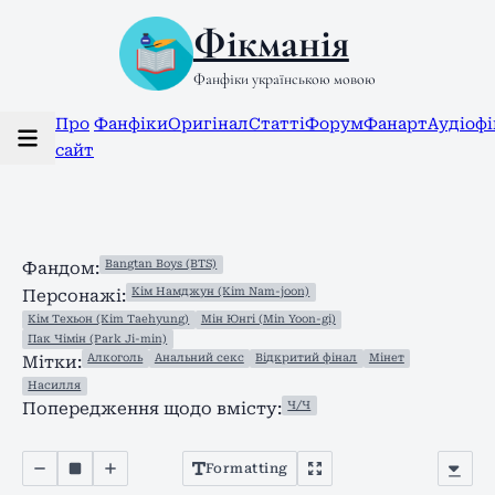
Фікманія
Фанфіки українською мовою
Про
Фанфіки
Оригінал
Статті
Форум
Фанарт
Аудіоф
сайт
Bangtan Boys (BTS)
Фандом:
Кім Намджун (Kim Nam-joon)
Персонажі:
Кім Техьон (Kim Taehyung)
Мін Юнгі (Min Yoon-gi)
Пак Чімін (Park Ji-min)
Алкоголь
Анальний секс
Відкритий фінал
Мінет
Мітки:
Насилля
Ч/Ч
Попередження щодо вмісту:
Formatting