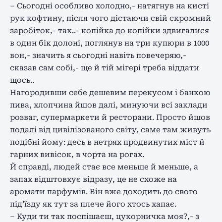
– Сьогодні особливо холодно,- натягнув на кисті
рук кофтину, після чого дістаючи свій скромний
заробіток,- так..- копійка до копійки здвигалися
в один бік долоні, поглянув на три купюри в 1000
вон,- значить я сьогодні навіть повечеряю,-
сказав сам собі,- ще й тій мігері треба віддати
щось..
Нагородивши себе дешевим перекусом і банкою
пива, хлопчина йшов далі, минуючи всі заклади
розваг, супермаркети й ресторани. Просто йшов
подалі від цивілізованого світу, саме там живуть
подібні йому: десь в нетрях продвинутих міст й
гарних вивісок, в чорта на рогах.
Й справді, людей стає все меньше й меньше, а
запах відштовхує відразу, це не схоже на
аромати парфумів. Він вже доходить до свого
під’їзду як тут за плече його хтось хапає.
– Куди ти так поспішаєш, цукорничка моя?,- з