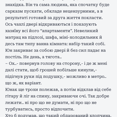
знахідка. Він та сама людина, яка спочатку буде
сарказм пускати, обкладе нецензурними, а в
результаті готовий за друга життя покласти.
Ось чахлі двері відкриваються і показують
хазяїну всі його “апартаменти”. Невеликий
матрац на підлозі, шафа, міні-холодильник й
десь там типу ванна кімната: набір такий собі.
Юн закриває за собою двері й без сил падає на
постіль. Не день, а тягота..
– Ох..- повернув голову на сторону,- і де ж мені
далі стати, щоб грошей побільше кинули,-
підігнув руки під подушку,- можливо в метро..
що ж, як варіант.
Юнак ще трохи полежав, а потім відклав від себе
гітару й ліг на спину, закриваючи очі. Так добре
лежати.. ні про що не думати, ні про що не
турбуватись, просто відпочити.
Хто б подумав, що такий обдарований хлопчина,