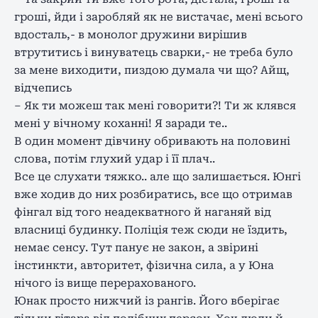
гроші, йди і заробляй як не вистачає, мені всього
вдосталь,- в монолог дружини вирішив
втрутитись і винуватець сварки,- не треба було
за мене виходити, пиздою думала чи що? Айщ,
відчепись
– Як ти можеш так мені говорити?! Ти ж клявся
мені у вічному коханні! Я заради те..
В один момент дівчину обривають на половині
слова, потім глухий удар і її плач..
Все це слухати тяжко.. але що залишається. Юнгі
вже ходив до них розбиратись, все що отримав
фінгал від того неадекватного й наганяй від
власниці будинку. Поліція теж сюди не їздить,
немає сенсу. Тут панує не закон, а звірині
інстинкти, авторитет, фізична сила, а у Юна
нічого із вище перерахованого.
Юнак просто нижчий із рангів. Його вберігає