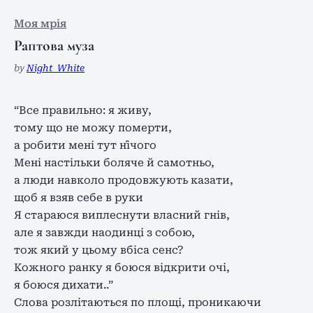
Моя мрія
Раптова муза
by
Night_White
“Все правильно: я живу,
тому що не можу померти,
а робити мені тут ні́чого
Мені настільки боляче й самотньо,
а люди навколо продовжують казати,
щоб я взяв себе в руки
Я стараюся виплеснути власний гнів,
але я завжди наодинці з собою,
тож який у цьому вбіса сенс?
Кожного ранку я боюся відкрити очі,
я боюся дихати..”
Слова розлітаються по площі, проникаючи