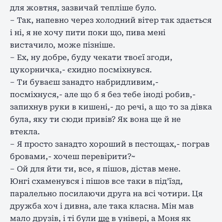
для жовтня, зазвичай тепліше було.
– Так, напевно через холодний вітер так здається
і ні, я не хочу пити поки що, пива мені
вистачило, може пізніше.
– Ех, ну добре, буду чекати твоєї згоди,
цукорничка,- єхидно посміхнувся.
– Ти буваєш занадто набридливим,-
посміхнуся,- але що б я без тебе іноді робив,-
запихнув руки в кишені,- до речі, а що то за дівка
була, яку ти сюди привів? Як вона ще й не
втекла.
– Я просто занадто хороший в пестощах,- пограв
бровами,- хочеш перевірити?~
– Ой для йти ти, все, я пішов, дістав мене.
Юнгі схаменувся і пішов все таки в під’їзд,
паралельно посилаючи друга на всі чотири. Ця
дружба хоч і дивна, але така класна. Мін мав
мало друзів, і ті були
ще
в універі, а Моня як