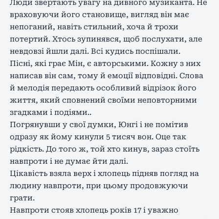
Люди звертають увагу на дивного музиканта. Не
враховуючи його становище, вигляд він має
непоганий, навіть стильний, хоча й трохи
потертий. Хтось зупинявся, щоб послухати, але
невдовзі йшли далі. Всі кудись поспішали.
Пісні, які грає Мін, є авторськими. Кожну з них
написав він сам, тому й емоції відповідні. Слова
й мелодія передають особливий відрізок його
життя, який сповнений своїми неповторними
згадками і подіями..
Погрянувши у свої думки, Юнгі і не помітив
одразу як йому кинули 5 тисяч вон. Оце так
рідкість. До того ж, той хто кинув, зараз стоїть
навпроти і не думає йти далі.
Цікавість взяла верх і хлопець підняв погляд на
людину навпроти, при цьому продовжуючи
грати.
Навпроти стояв хлопець років 17 і уважно