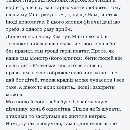
тільки гітара від подібних персон. Хоч люди й
відбиті, але гру на гітарі слухати люблять. Тому
на цьому Мін і рятується, а, ну ще Нам, він теж
іноді допомагає. В цього хлопця фізичні дані що
треба, з одного разу приб’є.
Дивно тільки чому Кім тут. Міг би хоча б в
тренажерний зал влаштуватись або хоч на бої
без правил, там гроші гарні платят. Проте, як
каже сам Монстр (його кличка), бити людей він
не любить. Б’є тільки тих, хто не живе по
правилам, в сенсі ображає слабших, жінок, не
дай бог дітей, також крадіїв може лупасити і все
таке. А дівок то яких водить.. іноді і заздрити
можна.
Можливо й собі треба було б знайти якусь
дівчинку, хоча б однолітка. Тільки як їх шукати,
з такими то заслугами як життя в нетрях.
Намджун то зрозуміло, там подивитись на що і