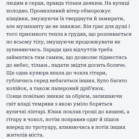
людям в серця, правда тільки деяким. На вулиці
холодно. Пронизливий вітер обморожує
кінцівки, змушуючи їх тверднути й замирати,
але музиканту це не заважає. Він грає для душі і
того приємного тепла в грудях, що розливається
по всьому тілу, змушуючи продовжувати не
зупиняючись. Заради цих відчуттів треба
займатись тим самим, що дозволяє піднестись
до небес, тільки.. падати звідти досить боляче.
Ще одна купюра впала до чохла гітари,
гублячись серед небагатьох інших. Було багато
копійок, а також паперовий дріб’язок.
Сонце повільно зникає за обрієм, залишаючи
світ владі темряви з якою уміло боряться
вуличні ліхтарі. Юнак поклав гроші до кишені, а
гітару в чохол, потім поправив одяг й пішов
вперед по тротуару, вливаючись в потік інших
жителів міста.