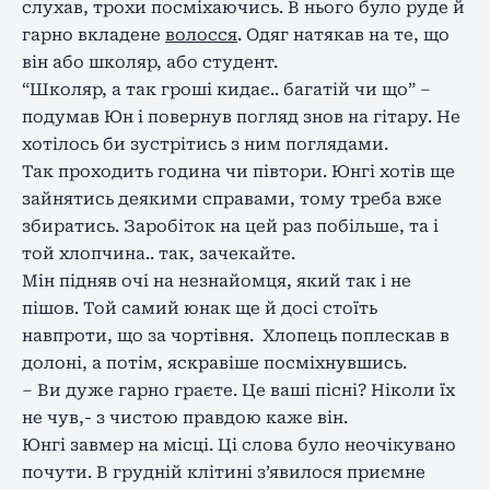
слухав, трохи посміхаючись. В нього було руде й
гарно вкладене
волосся
. Одяг натякав на те, що
він або школяр, або студент.
“Школяр, а так гроші кидає.. багатій чи що” –
подумав Юн і повернув погляд знов на гітару. Не
хотілось би зустрітись з ним поглядами.
Так проходить година чи півтори. Юнгі хотів ще
зайнятись деякими справами, тому треба вже
збиратись. Заробіток на цей раз побільше, та і
той хлопчина.. так, зачекайте.
Мін підняв очі на незнайомця, який так і не
пішов. Той самий юнак ще й досі стоїть
навпроти, що за чортівня. Хлопець поплескав в
долоні, а потім, яскравіше посміхнувшись.
– Ви дуже гарно граєте. Це ваші пісні? Ніколи їх
не чув,- з чистою правдою каже він.
Юнгі завмер на місці. Ці слова було неочікувано
почути. В грудній клітині з’явилося приємне