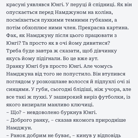
красуні уявлявся Юнгі. У перуці й спідниці. Як він
опускається перед Намджуном на коліна,
посміхається пухкими темними губками, а
потім обхоплює ними член. Прекрасна картина.
Фак, як Намджуну після цього працювати з
Юнгі? Та просто як в очі йому дивитися?
Треба буде завтра ж сказати, щоб дівчинку
якусь йому підігнали. Бо це вже аут.
Зранку Юнгі був просто Юнгі. Але чомусь
Намджуна від того не попустило. Він втупився
поглядом у розкошлане волосся й підпухлі очі зі
синцями. У губи, сьогодні блідіші, ніж учора, але
все такі ж пухкі. У заширокий виріз футболки, із
якого визирали манливо ключиці.
– Що? – невдоволено буркнув Юнгі.
– Доброго ранку, – сказав якомога природніше
Намджун.
– Ранок добрим не буває, – кинув у відповідь