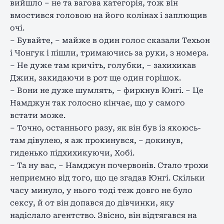
вийшло – не та вагова категорія, тож він
вмостився головою на його колінах і заплющив
очі.
– Бувайте, – майже в один голос сказали Техьон
і Чонгук і пішли, тримаючись за руки, з номера.
– Не дуже там кричіть, голубки, – захихикав
Джин, закидаючи в рот ще один горішок.
– Вони не дуже шумлять, – фиркнув Юнгі. – Це
Намджун так голосно кінчає, що у самого
встати може.
– Точно, останнього разу, як він був із якоюсь-
там дівулею, я аж прокинувся, – докинув,
гиденько підхихикуючи, Хобі.
– Та ну вас, – Намджун почервонів. Стало трохи
неприємно від того, що це згадав Юнгі. Скільки
часу минуло, у нього тоді теж довго не було
сексу, й от він допався до дівчинки, яку
надіслало агентство. Звісно, він відтягався на