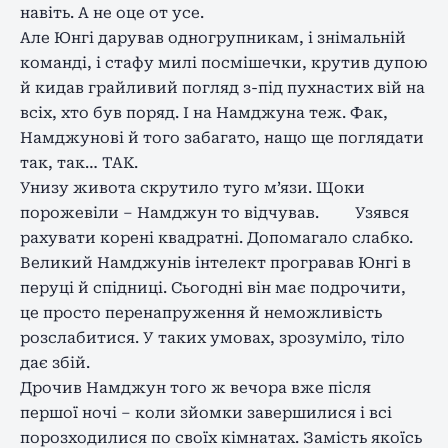
навіть. А не оце от усе.
Але Юнгі дарував одногрупникам, і знімальній
команді, і стафу милі посмішечки, крутив дупою
й кидав грайливий погляд з-під пухнастих вій на
всіх, хто був поряд. І на Намджуна теж. Фак,
Намджунові й того забагато, нащо ще поглядати
так, так… ТАК.
Унизу живота скрутило туго м’язи. Щоки
порожевіли – Намджун то відчував. Узявся
рахувати корені квадратні. Допомагало слабко.
Великий Намджунів інтелект програвав Юнгі в
перуці й спідниці. Сьогодні він має подрочити,
це просто перенапруження й неможливість
розслабитися. У таких умовах, зрозуміло, тіло
дає збій.
Дрочив Намджун того ж вечора вже після
першої ночі – коли зйомки завершилися і всі
порозходилися по своїх кімнатах. Замість якоїсь