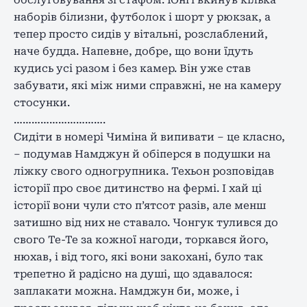
наборів білизни, футболок і шорт у рюкзак, а
тепер просто сидів у вітальні, розслаблений,
наче будда. Напевне, добре, що вони їдуть
кудись усі разом і без камер. Він уже став
забувати, які між ними справжні, не на камеру
стосунки.
………………………….
Сидіти в номері Чиміна й випивати – це класно,
– подумав Намджун й обіперся в подушки на
ліжку свого одногрупника. Техьон розповідав
історії про своє дитинство на фермі. І хай ці
історії вони чули сто п’ятсот разів, але менш
затишно від них не ставало. Чонгук тулився до
свого Те-Те за кожної нагоди, торкався його,
нюхав, і від того, які вони закохані, було так
трепетно й радісно на душі, що здавалося:
заплакати можна. Намджун би, може, і