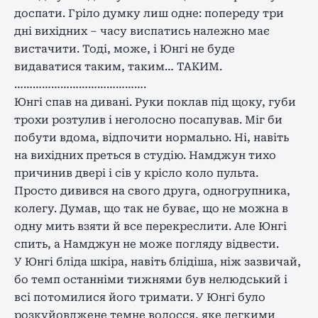
доспати. Гріло думку лиш одне: попереду три
дні вихідних – часу виспатись належно має
вистачити. Тоді, може, і Юнгі не буде
видаватися таким, таким… ТАКИМ.
…………………………………….
Юнгі спав на дивані. Руки поклав під щоку, губи
трохи розтулив і неголосно посапував. Міг би
побути вдома, відпочити нормально. Ні, навіть
на вихідних преться в студію. Намджун тихо
причинив двері і сів у крісло коло пульта.
Просто дивився на свого друга, одногрупника,
колегу. Думав, що так не буває, що не можна в
одну мить взяти й все перекреслити. Але Юнгі
спить, а Намджун не може погляду відвести.
У Юнгі бліда шкіра, навіть блідіша, ніж зазвичай,
бо темп останніми тижнями був нелюдський і
всі потомилися його тримати. У Юнгі було
розкуйовджене темне волосся, яке легкими