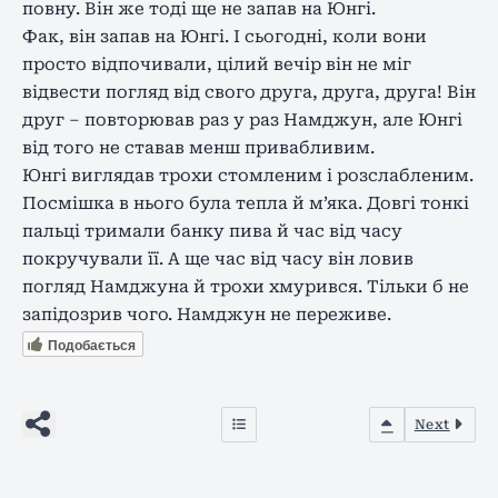
повну. Він же тоді ще не запав на Юнгі.
Фак, він запав на Юнгі. І сьогодні, коли вони
просто відпочивали, цілий вечір він не міг
відвести погляд від свого друга, друга, друга! Він
друг – повторював раз у раз Намджун, але Юнгі
від того не ставав менш привабливим.
Юнгі виглядав трохи стомленим і розслабленим.
Посмішка в нього була тепла й м’яка. Довгі тонкі
пальці тримали банку пива й час від часу
покручували її. А ще час від часу він ловив
погляд Намджуна й трохи хмурився. Тільки б не
запідозрив чого. Намджун не переживе.
Подобається
Next