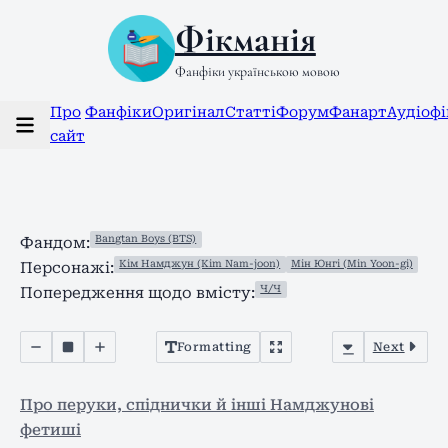
Фікманія
Фанфіки українською мовою
Про
Фанфіки
Оригінал
Статті
Форум
Фанарт
Аудіоф
сайт
Bangtan Boys (BTS)
Фандом:
Кім Намджун (Kim Nam-joon)
Мін Юнгі (Min Yoon-gi)
Персонажі:
Ч/Ч
Попередження щодо вмісту:
Formatting
Next
Про перуки, спіднички й інші Намджунові
фетиші