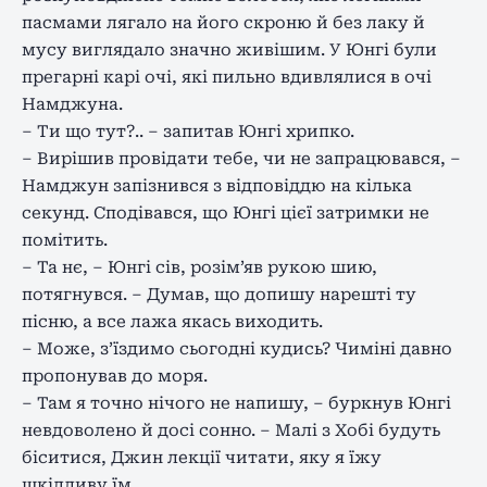
пасмами лягало на його скроню й без лаку й
мусу виглядало значно живішим. У Юнгі були
прегарні карі очі, які пильно вдивлялися в очі
Намджуна.
– Ти що тут?.. – запитав Юнгі хрипко.
– Вирішив провідати тебе, чи не запрацювався, –
Намджун запізнився з відповіддю на кілька
секунд. Сподівався, що Юнгі цієї затримки не
помітить.
– Та нє, – Юнгі сів, розім’яв рукою шию,
потягнувся. – Думав, що допишу нарешті ту
пісню, а все лажа якась виходить.
– Може, з’їздимо сьогодні кудись? Чиміні давно
пропонував до моря.
– Там я точно нічого не напишу, – буркнув Юнгі
невдоволено й досі сонно. – Малі з Хобі будуть
біситися, Джин лекції читати, яку я їжу
шкідливу їм…