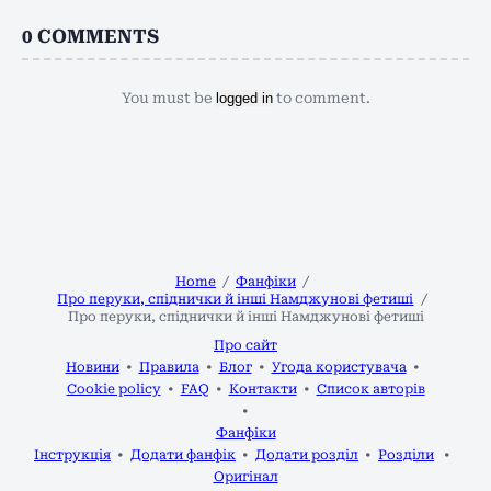
0
COMMENTS
You must be
logged in
to comment.
Home
Фанфіки
Про перуки, спіднички й інші Намджунові фетиші
Про перуки, спіднички й інші Намджунові фетиші
Про сайт
Новини
Правила
Блог
Угода користувача
Cookie policy
FAQ
Контакти
Список авторів
Фанфіки
Інструкція
Додати фанфік
Додати розділ
Розділи
Оригінал