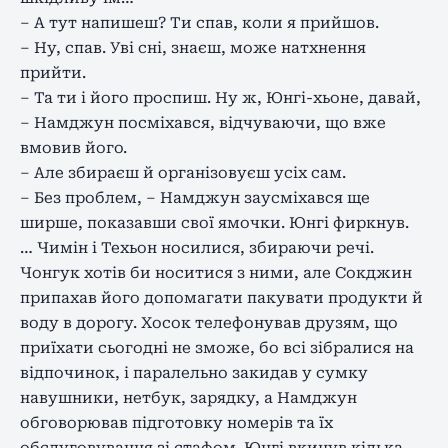
– А тут напишеш? Ти спав, коли я прийшов.
– Ну, спав. Уві сні, знаєш, може натхнення
прийти.
– Та ти і його проспиш. Ну ж, Юнгі-хьоне, давай,
– Намджун посміхався, відчуваючи, що вже
вмовив його.
– Але збираєш й організовуєш усіх сам.
– Без проблем, – Намджун заусміхався ще
ширше, показавши свої ямочки. Юнгі фиркнув.
… Чимін і Техьон носилися, збираючи речі.
Чонгук хотів би носитися з ними, але Сокджин
припахав його допомагати пакувати продукти й
воду в дорогу. Хосок телефонував друзям, що
приїхати сьогодні не зможе, бо всі зібралися на
відпочинок, і паралельно закидав у сумку
навушники, нетбук, зарядку, а Намджун
обговорював підготовку номерів та їх
обслуговування зі стафом. Юнгі вкинув кілька