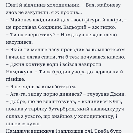
Юнгі й відчинив холодильник. – Бля, майонезу
знов не закупили, я ж просив…
– Майонез шкідливий для твоєї фігури й шкіри, –
це проспівав Сокджин. Бадьорий – аж гидко.
– Ти на енергетику? – Намджун невдоволено
насупився.
– Якби ти менше часу проводив за комп’ютером
і вчасно лягав спати, ти б теж почувався класно.
– Джин ковтнув води і всівся навпроти
Намджуна. – Ти ж бродив учора до першої чи й
пізніше.
– Я не сидів за комп’ютером.
– Ага-га, знову порно дивився? – глузував Джин.
– Добре, що не влаштовував, – вклинився Юнгі,
поклав у тарілку бутерброд, який нашвидкуруч
склав з усього, що знайшов у холодильнику, і
пішов із кухні.
Намджун видихнув і заплющив очі. Треба було