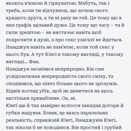
якоюсь в’язкою й гіркуватою. Мабуть, так і
треба, коли ти відчуваєш, що хочеш свого
кращого друга, а ти ні разу не гей. Це тому що в
них графік щільний дуже. Це тому що часу – та й
сили зрештою – не вистачає навіть щоб
подрочити в душі, а про секс узагалі не йдеться.
Намджун навіть не пам’ятає, коли той секс у
нього був. А тут Юнгі в такому вигляді, у такому
вигляді… Фак.
Намджун засміявся неприродно. Він сам
усвідомлював неприродність свого сміху, та
сподівався, що ніхто більше цього не зрозумів.
Відвів погляд убік, щоб не дивитися на щось
настільки привабливе. Ох, ні.
Юнгі ще й так манірно волосся закидав догори й
губки надував. Бляяя, це якась паралельна
реальність, справжній Юнгі, Намджунів Юнгі,
так ніколи б не поводився. Він простий і грубий