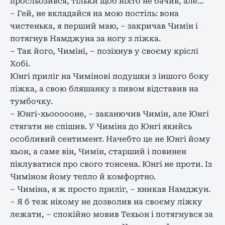
просльозився, тільки щоб ніхто не бачив, але…
– Гей, не вкладайся на мою постіль: вона
чистенька, я перший маю, – закричав Чимін і
потягнув Намджуна за ногу з ліжка.
– Так його, Чиміні, – позіхнув у своєму кріслі
Хобі.
Юнгі приліг на Чимінові подушки з іншого боку
ліжка, а свою бляшанку з пивом відставив на
тумбочку.
– Юнгі-хьоооооне, – заканючив Чимін, але Юнгі
стягати не спішив. У Чиміна до Юнгі якийсь
особливий сентимент. Начебто це не Юнгі йому
хьон, а саме він, Чимін, старший і повинен
піклуватися про свого тонсена. Юнгі не проти. Із
Чиміном йому тепло й комфортно.
– Чиміна, я ж просто приліг, – хникав Намджун.
– Я б теж нікому не дозволив на своєму ліжку
лежати, – спокійно мовив Техьон і потягнувся за