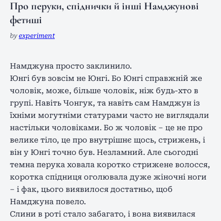
Про перуки, спіднички й інші Намджунові
фетиші
by
experiment
Намджуна просто заклинило.
Юнгі був зовсім не Юнгі. Бо Юнгі справжній же
чоловік, може, більше чоловік, ніж будь-хто в
групі. Навіть Чонгук, та навіть сам Намджун із
їхніми могутніми статурами часто не виглядали
настільки чоловіками. Бо ж чоловік – це не про
велике тіло, це про внутрішнє щось, стрижень, і
він у Юнгі точно був. Незламний. Але сьогодні
темна перука ховала коротко стрижене волосся,
коротка спідниця оголювала дуже жіночні ноги
– і фак, цього виявилося достатньо, щоб
Намджуна повело.
Слини в роті стало забагато, і вона виявилася