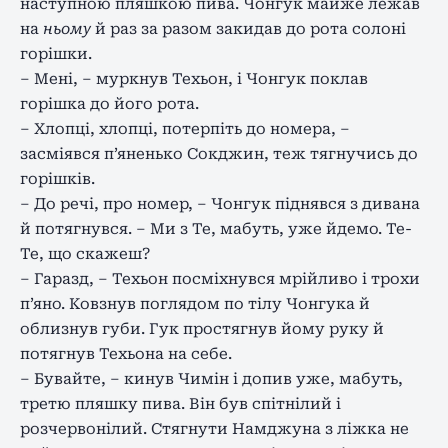
наступною пляшкою пива. Чонгук майже лежав
на
ньому
й раз за разом закидав до рота солоні
горішки.
– Мені, – муркнув Техьон, і Чонгук поклав
горішка до його рота.
– Хлопці, хлопці, потерпіть до номера, –
засміявся п’яненько Сокджин, теж тягнучись до
горішків.
– До речі, про номер, – Чонгук піднявся з дивана
й потягнувся. – Ми з Те, мабуть, уже йдемо. Те-
Те, що скажеш?
– Гаразд, – Техьон посміхнувся мрійливо і трохи
п’яно. Ковзнув поглядом по тілу Чонгука й
облизнув губи. Гук простягнув йому руку й
потягнув Техьона на себе.
– Бувайте, – кинув Чимін і допив уже, мабуть,
третю пляшку пива. Він був спітнілий і
розчервонілий. Стягнути Намджуна з ліжка не