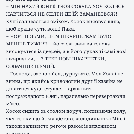
– МІН НАХУЙ ЮНГІ! ТВОЯ СОБАКА ХОЧ КОЛИСЬ
НАВЧИТЬСЯ НЕ СЦЯТИ ДЕ ЇЙ ЗАМАНЕТЬСЯ?!
Юнгі заливається сміхом. Хосок висовує шию,
щоб краще чути воплі Пака.
– ЧОРТ ВІЗЬМИ, ЦИМ ШКАРПЕТКАМ БУЛО
МЕНШЕ ТИЖНЯ! – його світленька голова
висовується із дверей, а в його руках ті самі нові
шкарпетки, – З ТЕБЕ НОВІ ШКАРПЕТКИ,
СОБАЧНИК ЇБУЧИЙ.
– Господи, заспокійся, дурнувате. Моя Холлі не
винна, що якийсь кривоногий друг її хазяїна не
дивитися куди ступає, – дражнить
постраждалого Юнгі, паралельно перевертаючи
м’ясо.
Хосок сидить за столом поруч, попиваючи колу,
яку тільки що йому дістав з холодильника Мін, і
також заливисто регоче разом із власником
квартири.