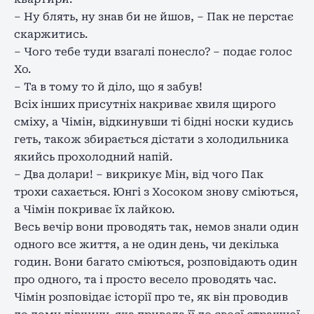
– Ну блять, ну знав би не йшов, – Пак не перстає
скаржитись.
– Чого тебе туди взагалі понесло? – подає голос
Хо.
– Та в тому то й діло, що я забув!
Всіх інших присутніх накриває хвиля щирого
сміху, а Чімін, відкинувши ті бідні носки кудись
геть, також збирається дістати з холодильника
якийсь прохолодний напій.
– Два долари! – викрикує Мін, від чого Пак
трохи сахається. Юнгі з Хосоком знову сміються,
а Чімін покриває їх лайкою.
Весь вечір вони проводять так, немов знали один
одного все життя, а не один день, чи декілька
годин. Вони багато сміються, розповідають один
про одного, та і просто весело проводять час.
Чімін розповідає історії про те, як він проводив