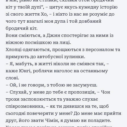
кіт у твоїй дупі”, – цитує якусь кумедну історію
зі свого життя Хо, – і ніхто із нас не розуміє до
чого тут взагалі моя дупа і той довбаний
бродячий кіт.
Вони сміються, а Джин спостерігає за ними із
ніжною посмішкою на лиці.
Хлопці одягаються, прощаються з персоналом та
прямують до автобусної зупинки.
– Я, мабуть, в житті ніколи не сміявся так, –
каже Юнгі, роблячи наголос на останньому
слові.
– Ой, і не говори, з тобою не засумуєш.
– Слухай, у мене до тебе є пропозиція, – Чон
трохи заспокоюється та уважно слухає
співрозмовника, – як ти дивишся на те, щоб
сьогодні повечеряти у мене? До мене має прийти
друг, його звати Чімін, я думаю ви поладите.