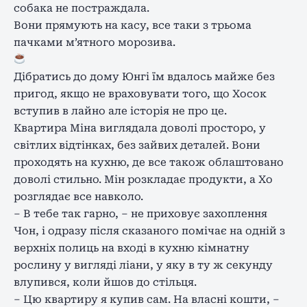
собака не постраждала.
Вони прямують на касу, все таки з трьома
пачками м’ятного морозива.
Дібратись до дому Юнгі їм вдалось майже без
пригод, якщо не враховувати того, що Хосок
вступив в лайно але історія не про це.
Квартира Міна виглядала доволі просторо, у
світлих відтінках, без зайвих деталей. Вони
проходять на кухню, де все також облаштовано
доволі стильно. Мін розкладає продукти, а Хо
розглядає все навколо.
– В тебе так гарно, – не приховує захоплення
Чон, і одразу після сказаного помічає на одній з
верхніх полиць на вході в кухню кімнатну
рослину у вигляді ліани, у яку в ту ж секунду
влупився, коли йшов до стільця.
– Цю квартиру я купив сам. На власні кошти, –