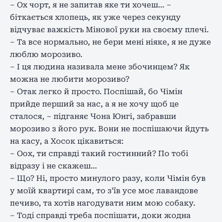
– Ох чорт, я не запитав яке ти хочеш… –
біткається хлопець, як уже через секунду
відчуває важкість Мінової руки на своєму плечі.
– Та все нормально, не бери мені ніяке, я не дуже
люблю морозиво.
– І ця людина називала мене збочинцем? Як
можна не любити морозиво?
– Отак легко й просто. Поспішай, бо Чімін
прийде перший за нас, а я не хочу щоб це
сталося, – підганяє Чона Юнгі, забравши
морозиво з його рук. Вони не поспішаючи йдуть
на касу, а Хосок цікавиться:
– Оох, ти справді такий гостинний? По тобі
відразу і не скажеш…
– Що? Ні, просто минулого разу, коли Чімін був
у моїй квартирі сам, то з’їв усе моє лавандове
печиво, та хотів нагодувати ним мою собаку.
– Тоді справді треба поспішати, доки жодна