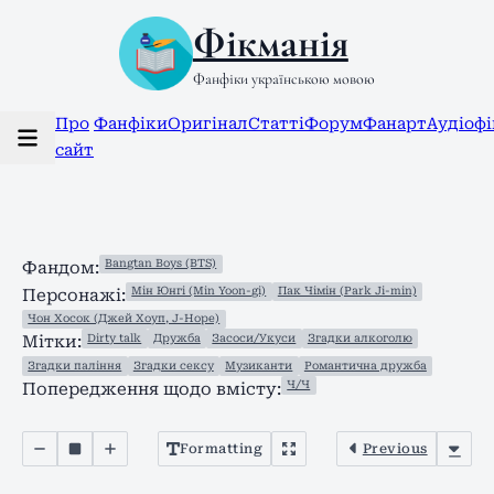
Фікманія
Фанфіки українською мовою
Про
Фанфіки
Оригінал
Статті
Форум
Фанарт
Аудіоф
сайт
Bangtan Boys (BTS)
Фандом:
Мін Юнгі (Min Yoon-gi)
Пак Чімін (Park Ji-min)
Персонажі:
Чон Хосок (Джей Хоуп, J-Hope)
Dirty talk
Дружба
Засоси/Укуси
Згадки алкоголю
Мітки:
Згадки паління
Згадки сексу
Музиканти
Романтична дружба
Ч/Ч
Попередження щодо вмісту:
Formatting
Previous