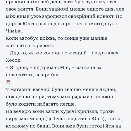
проклинав би цей день, автобус, зупинку і все
своє життя. Вони знайомі менше одного дня, але
між ними уже зародився своєрідний конект. По
дорозі Юнгі розповідав про того самого друга
Чіміна.
Коли автобус доїхав, то сонце уже майже
зайшло за горизонт.
– Дідько, як же холодно сьогодні! – скаржився
Хосок.
– Згоден, – підтримав Мін, – магазин за
поворотом, не проґав.
У магазині ввечері було значно менше людей,
ніж денної пори, тому між рядами стелажів
було ходити набагато легше.
На вечерю вони взяли курячі крильця, трохи
сиру, мармелад (це була ініціатива Юнгі), і пиво,
кожному по банці. Вони вже були готові йти на