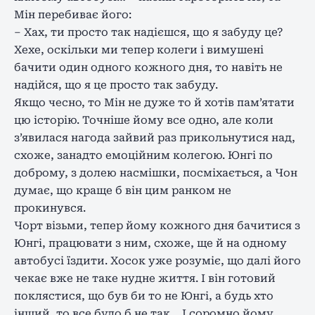
Мін перебиває його:
– Хах, ти просто так надієшся, що я забуду це?
Хехе, оскільки ми тепер колеги і вимушені
бачити один одного кожного дня, то навіть не
надійся, що я це просто так забуду.
Якщо чесно, то Мін не дуже то й хотів пам’ятати
цю історію. Точніше йому все одно, але коли
з’явилася нагода зайвий раз прикольнутися над,
схоже, занадто емоційним колегою. Юнгі по
доброму, з долею насмішки, посміхається, а Чон
думає, що краще б він цим ранком не
прокинувся.
Чорт візьми, тепер йому кожного дня бачитися з
Юнгі, працювати з ним, схоже, ще й на одному
автобусі їздити. Хосок уже розуміє, що далі його
чекає вже не таке нудне життя. І він готовий
поклястися, що був би то не Юнгі, а будь хто
інший, то все було б не так… І соромно йому