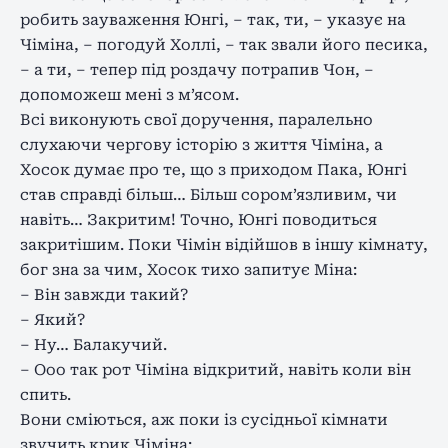
робить зауваження Юнгі, – так, ти, – указує на
Чіміна, – погодуй Холлі, – так звали його песика,
– а ти, – тепер під роздачу потрапив Чон, –
допоможеш мені з м’ясом.
Всі виконують свої доручення, паралельно
слухаючи чергову історію з життя Чіміна, а
Хосок думає про те, що з приходом Пака, Юнгі
став справді більш… Більш сором’язливим, чи
навіть… Закритим! Точно, Юнгі поводиться
закритішим. Поки Чімін відійшов в іншу кімнату,
бог зна за чим, Хосок тихо запитує Міна:
– Він завжди такий?
– Який?
– Ну… Балакучий.
– Ооо так рот Чіміна відкритий, навіть коли він
спить.
Вони сміються, аж поки із сусідньої кімнати
звучить крик Чіміна: