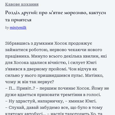
Кавове кохання
Розділ другий: про м’ятне морозиво, кактуси
та приятеля
by
mintymilk
Зібравшись з думками Хосок продовжує
займатися роботою, нервово чекаючи нового
працівника. Минуло всього декілька хвилин, які
для Хосока здалися вічністю, і силует Юнгі
з’явився в дверному пройомі. Чон відчув як
сильно у нього пришвидшився пульс. Матінко,
чому ж він так нервує?
– П… Привіт..? – першим починає Хосок. Йому не
дуже вдається приховати тремтіння в голосі.
– Ну здрастуй, напарничку, – хмикає Юнгі.
– Слухай, давай забудемо все, що було в тому
клятому автобусі… – наспіх тароторить Хо, та