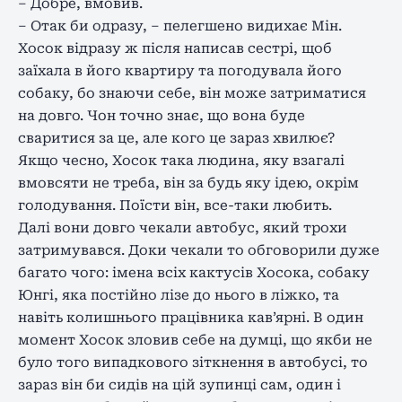
– Добре, вмовив.
– Отак би одразу, – пелегшено видихає Мін.
Хосок відразу ж після написав сестрі, щоб
заїхала в його квартиру та погодувала його
собаку, бо знаючи себе, він може затриматися
на довго. Чон точно знає, що вона буде
сваритися за це, але кого це зараз хвилює?
Якщо чесно, Хосок така людина, яку взагалі
вмовсяти не треба, він за будь яку ідею, окрім
голодування. Поїсти він, все-таки любить.
Далі вони довго чекали автобус, який трохи
затримувався. Доки чекали то обговорили дуже
багато чого: імена всіх кактусів Хосока, собаку
Юнгі, яка постійно лізе до нього в ліжко, та
навіть колишнього працівника кав’ярні. В один
момент Хосок зловив себе на думці, що якби не
було того випадкового зіткнення в автобусі, то
зараз він би сидів на цій зупинці сам, один і