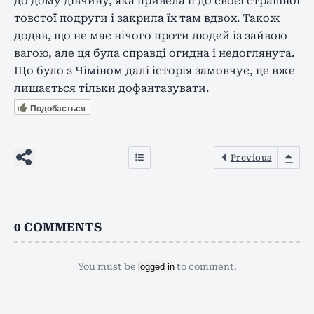
до дому дівчину, яка привела її до своєї страшної
товстої подруги і закрила їх там вдвох. Також
додав, що не має нічого проти людей із зайвою
вагою, але ця була справді огидна і недоглянута.
Що було з Чіміном далі історія замовчує, це вже
лишається тільки дофантазувати.
Подобається
Previous
0
COMMENTS
You must be
logged in
to comment.