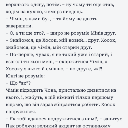
верхнього одягу, потім: – ну чому ти оце став,
ходім на кухню, я змерз пиздець.
– Чімін, з нами бу-, – та йому не дають
завершити.
– О, а ти ще хто?, – щиро не розуміє Мінів друг.
– Знайомся, це Хосок, мій новий… друг. Хосок,
знайомся, це Чімін, мій старий друг.
– По-перше, чувак, я не такий уже і старий, і
взагалі ти хьон мені, – скаржитися Чімін, а
Хосоку з нього й смішно, – по-друге, як?!
Юнгі не розуміє:
– Що “як”?
Чімін підходить Чона, пристально дивитися на
нього, і, мабуть, в цій кімнаті тільки першому
відомо, що він зараз збирається робити. Хосок
напружився.
– Як тобі вдалося подружитися з ним?, – запитує
Пак роблячи великий акцент на останньому