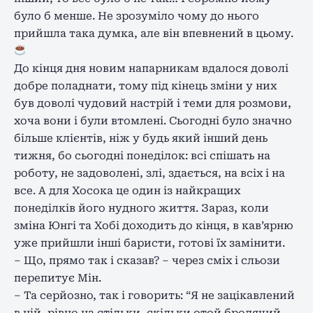
було б менше. Не зрозуміло чому до нього
прийшла така думка, але він впевнений в цьому.
До кінця дня новим напарникам вдалося доволі
добре поладнати, тому під кінець зміни у них
був доволі чудовий настрій і теми для розмови,
хоча вони і були втомлені. Сьогодні було значно
більше клієнтів, ніж у будь який інший день
тижня, бо сьогодні понеділок: всі спішать на
роботу, не задоволені, злі, здається, на всіх і на
все. А для Хосока це один із найкращих
понеділків його нудного життя. Зараз, коли
зміна Юнгі та Хобі доходить до кінця, в кав’ярню
уже прийшли інші баристи, готові їх замінити.
– Що, прямо так і сказав? – через сміх і сльози
перепитує Мін.
– Та серйозно, так і говорить: “Я не зацікавлений
в ній, рівно на стільки, скільки отой бродячий