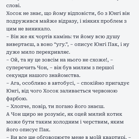
слові.
Хосок не знає, що йому відповісти, бо з Юнгі він
подружився майже відразу, і ніяких проблем з
цим не виникало.
– Він же як чортів камінь: ти йому всю душу
вивертаєш, а воно “угу.”, – описує Юнгі Пак, і ну
дуже мило перекривляє.
– Ой, та ну це зовсім на нього не схоже!, –
суперечить Чон, – він був милим з першої
секунди нашого знайомства.
– Ага, особливо в автобусі, – спокійно пригадує
Юнгі, від чого Хосок заливається червоною
фарбою.
– Хлопче, повір, ти погано його знаєш.
А Чон щиро не розуміє, як оцей милий котик
може бути таким холодним і черствим, яким
його описує Пак.
– Ви все ще обговорюєте мене в моїй квартирі, –