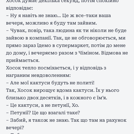
Хосок думає декілька секунд, потім спокійно
відповідає:
– Ну я навіть не знаю… Це ж все-таки ваша
вечеря, можливо я буду там зайвим.
– Чувак, повір, така людина як ти ніколи не буде
зайвою в компанії. Так, це не обговорюється, ми
прямо зараз їдемо в супермаркет, потім до мене
до дому, і вечеряємо разом з Чіміном. Відмова не
приймається.
Хосок тепло посміхається, і у відповідь з
награним невдоволенням:
– Але мої кактуси будуть не политі!
Так, Хосок вирощує вдома кактуси. Їх у нього
близько двох десятків, і в кожного є їм’я.
– Це кактуси, а не петунії, Хо.
– Петунії? Це що взагалі таке?
– Забий, я також не знаю. Так що там на рахунок
вечері?