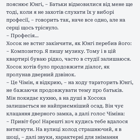
пояснює Юнгі, – Батьки відмовилися від мене ще
тоді, коли я не захотів слухати їх у виборі
професії, – говорить так, наче все одно, але на
серці щось тріснуло.
– Професія…
Хосок не встиг закінчити, як Юнгі перебив його:
– Композитор. Я пишу музику. Тому і в цій
квартирі буваю рідко, часто в студії залишаюся.
Хосок хотів було продовжити діалог, як
пролунав дверний дзвінок.
– Це Чімін, я відкрию, – на ходу тараторить Юнгі,
не бажаючи продовжувати тему про батьків.
Мін покидає кухню, а на душі в Хосока
залишається не найприємніший осад. Він чує
клацання дверного замка, а далі голос Чіміна:
– Привіт бро! Нарешті хоч кудись тебе вдалося
витягнути. На вулиці холод страшнючий, я в
шоці, – далі звуки, характерні для знімання