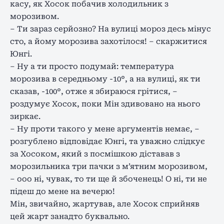
касу, як Хосок побачив холодильник з
морозивом.
– Ти зараз серйозно? На вулиці мороз десь мінус
сто, а йому морозива захотілося! – скаржитися
Юнгі.
– Ну а ти просто подумай: температура
морозива в середньому -10°, а на вулиці, як ти
сказав, -100°, отже я збираюся грітися, –
роздумує Хосок, поки Мін здивовано на нього
зиркає.
– Ну проти такого у мене аргументів немає, –
розгублено відповідає Юнгі, та уважно слідкує
за Хосоком, який з посмішкою діставав з
морозильника три пачки з м’ятним морозивом,
– ооо ні, чувак, то ти ще й збоченець! О ні, ти не
підеш до мене на вечерю!
Мін, звичайно, жартував, але Хосок сприйняв
цей жарт занадто буквально.