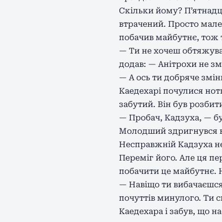
Скільки йому? П’ятнадц
втрачений. Просто мален
побачив майбутнє, тож т
— Ти не хочеш обтяжува
додав: — Анітрохи не зм
— А ось ти добряче змі
Каедехарі почулися нотк
забутий. Він був розбит
— Пробач, Кадзуха, — бу
Молодший здригнувся ві
Несправжній Кадзуха не
Переміг його. Але ця п
побачити це майбутнє. 
— Навіщо ти вибачаєшся?
почуттів минулого. Ти 
Каедехара і забув, що н