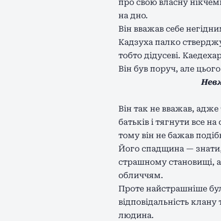
про свою власну нікчем
на дно.
Він вважав себе негідн
Кадзуха палко стверджув
тобто дідусеві. Каедеха
Він був поруч, але цьог
Нев
Він так не вважав, адже
батьків і тягнути все н
тому він не бажав подіб
Його спадщина — знати, 
страшному становищі, ал
обличчям.
Проте найстрашніше бул
відповідальність клану 
людина.