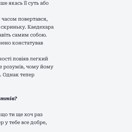
е якась її суть або
й часом повертався,
у скриньку. Каедехара
авіть самим собою.
внено констатував
ності повіяв легкий
е розумів, чому йому
о. Однак тепер
уттів?
 що ти ще хоч раз
 у тебе все добре,