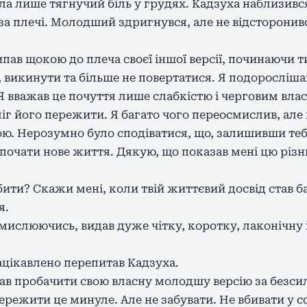
ла лише тягнучий біль у грудях. Кадзуха наблизився
 за плечі. Молодший здригнувся, але не відсторони
пав щокою до плеча своєї іншої версії, починаючи т
, викинути та більше не повертатися. Я подорослішав
 вважав це почуття лише слабкістю і черговим вла
іг його пережити. Я багато чого переосмислив, але 
ю. Нерозумно було сподіватися, що, залишивши теб
зпочати нове життя. Дякую, що показав мені цю різ
бити? Скажи мені, коли твій життєвий досвід став
я.
мислюючись, видав дуже чітку, коротку, лаконічну 
цікавлено перепитав Кадзуха.
 мав пробачити свою власну молодшу версію за безси
ережити це минуле. Але не забувати. Не вбивати у с