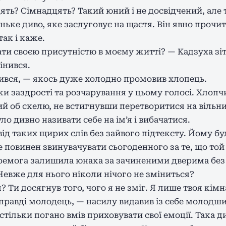
ять? Сімнадцять? Такий юний і не досвідчений, але 
ьке диво, яке заслуговує на щастя. Він явно прочи
ак і каже.
ти своєю присутністю в моєму житті? — Кадзуха зіт
інився.
нився, — якось дуже холодно промовив хлопець.
и заздрості та розчарування у цьому голосі. Хлопч
ий об скелю, не встигнувши перетворитися на вільни
ло дивно називати себе на ім’я і вибачатися.
д таких щирих слів без зайвого підтексту. Йому бул
 повинен звинувачувати сьогоденного за те, що той 
еремога залишила юнака за зачиненими дверима без
Невже для нього ніколи нічого не зміниться?
 Ти досягнув того, чого я не зміг. Я лише твоя кімн
справді молодець, — насилу видавив із себе молодши
астільки погано вмів приховувати свої емоції. Така д