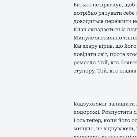
Батько не прагнув, щоб
потрібно рятувати себе 
доводиться пережити не
Клан складається із лю
Минуле застилало тінню
Кагехару вірив, що йог
повідати світ, проте хт
ремесло. Той, хто боявс
ступору. Той, хто жадав
Кадзуха зміг залишити ц
подорожі. Розпустити с
І ось тепер, коли його 
минуле, не відчуваючи,
хлопчика, хотілося міцн