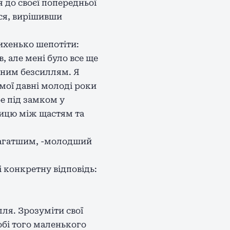
 до своєї попередньої
вся, вирішивши
ихенько шепотіти:
, але мені було все ще
сним безсиллям. Я
мої давні молоді роки
е під замком у
ницю між щастям та
 багатшим, -молодший
і конкретну відповідь:
лля. Зрозуміти свої
обі того маленького