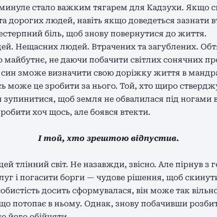
 минуле стало важким тягарем для Кадзухи. Якщо с
та дорогих людей, навіть якщо доведеться зазнати 
стерпний біль, щоб знову повернутися до життя.
дей. Нещасних людей. Втрачених та загублених. О
 майбутнє, не даючи побачити світлих сонячних пр
о син зможе визначити свою доріжку життя в мандр
ось може це зробити за нього. Той, хто щиро ствердж
я зупинитися, щоб земля не обвалилася під ногами 
 робити хоч щось, але боявся втекти.
І той, хто зрештою відпустив.
ей тлінний світ. Не назавжди, звісно. Але пірнув з 
луг і погасити борги — чудове рішення, щоб скинути
особистість досить сформувалася, він може так вільн
 що потопає в ньому. Однак, знову побачивши розб
о його обійняти.