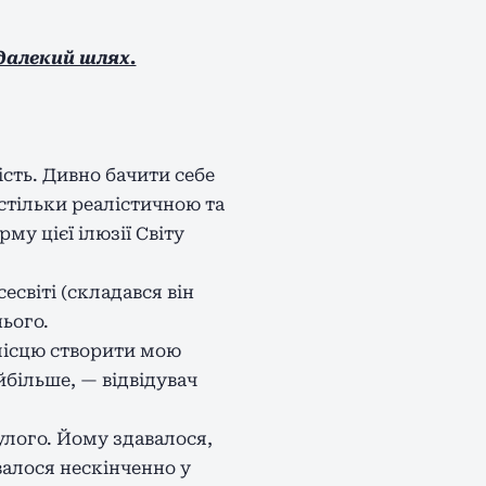
 далекий шлях.
сть. Дивно бачити себе
стільки реалістичною та
му цієї ілюзії Світу
світі (складався він
нього.
 місцю створити мою
йбільше, — відвідувач
улого. Йому здавалося,
валося нескінченно у