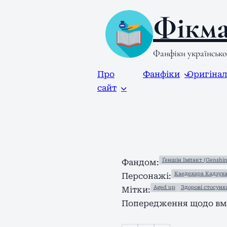
Фікма
Фанфіки українськ
Про
Фанфіки
Оригіна
сайт
Ґеншін Імпакт (Genshin
Фандом:
Каедехара Кадзух
Персонажі:
Aged up
Здорові стосунк
Мітки:
Попередження щодо вмі