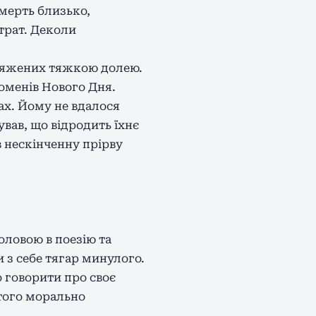
мерть близько,
втрат. Деколи
бтяжених тяжкою долею.
оменів Нового Дня.
ах. Йому не вдалося
ував, що відродить їхнє
в нескінченну прірву
головою в поезію та
 з себе тягар минулого.
о говорити про своє
итого морально