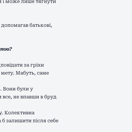
й і може лише тягнути
 допомагав батькові,
стю?
повідати за гріхи
 мету. Мабуть, саме
. Вони були у
 все, не впавши в бруд
у. Колективна
а б залишити після себе