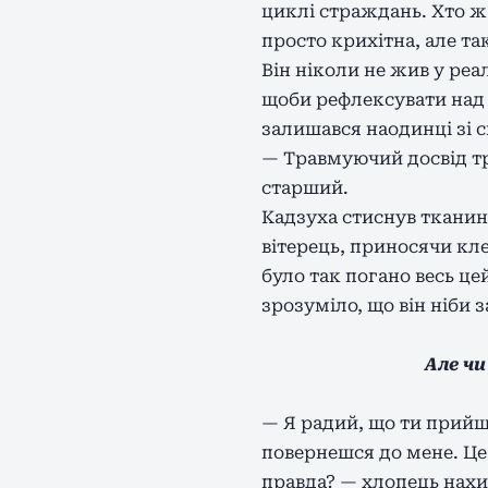
циклі страждань. Хто ж 
просто крихітна, але та
Він ніколи не жив у реа
щоби рефлексувати над с
залишався наодинці зі 
— Травмуючий досвід тре
старший.
Кадзуха стиснув тканину
вітерець, приносячи кл
було так погано весь це
зрозуміло, що він ніби 
Але ч
— Я радий, що ти прийшо
повернешся до мене. Це 
правда? — хлопець нахи