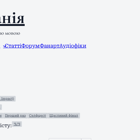
нія
ою мовою
л
Статті
Форум
Фанарт
Аудіофіки
 Impact)
а
и
Перший раз
Селфцест
Щасливий фінал
Ч/Ч
сту: