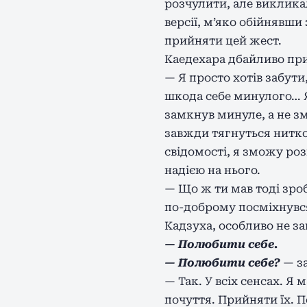
розчулити, але виклика
версії, м’яко обійнявши
прийняти цей жест.
Каедехара дбайливо при
— Я просто хотів забути
шкода себе минулого… Я
замкнув минуле, а не зм
завжди тягнуться нитко
свідомості, я зможу ро
надією на нього.
— Що ж ти мав тоді зро
по-доброму посміхнувс
Кадзуха, особливо не за
— Полюбити себе.
— Полюбити себе?
— за
— Так. У всіх сенсах. Я
почуття. Прийняти їх. П