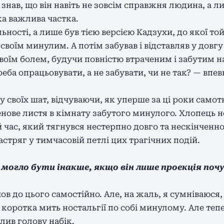
знав, що він навіть не зовсім справжня людина, а лиш
ка важлива частка.
льності, а лише був тією версією Кадзухи, до якої то
воїм минулим. А потім забував і відставляв у довг
своїм болем, будучи повністю втраченим і забутим н
ба опрацьовувати, а не забувати, чи не так? — впе
 своїх шат, відчуваючи, як уперше за ці роки самот
енове листя в кімнату забутого минулого. Хлопець н
й час, який тягнувся нестерпно довго та нескінченн
застряг у тимчасовій петлі цих трагічних подій.
и могло бути інакше, якщо він лише проекція поч
в до цього самостійно. Але, на жаль, я сумніваюся,
коротка мить ностальгії по собі минулому. Але тепер
лив голову набік.