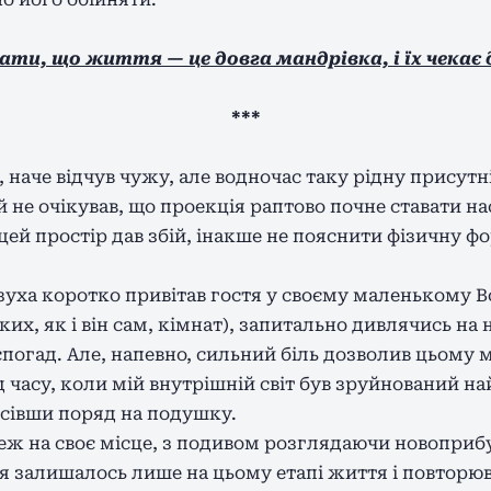
ати, що життя — це довга мандрівка, і їх чекає
***
наче відчув чужу, але водночас таку рідну присутні
 не очікував, що проекція раптово почне ставати на
цей простір дав збій, інакше не пояснити фізичну фор
уха коротко привітав гостя у своєму маленькому Все
ких, як і він сам, кімнат), запитально дивлячись на 
спогад. Але, напевно, сильний біль дозволив цьому
д часу, коли мій внутрішній світ був зруйнований на
сівши поряд на подушку.
еж на своє місце, з подивом розглядаючи новоприб
я залишалось лише на цьому етапі життя і повторю