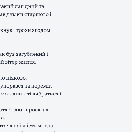
такий лагідний та
тав думки старшого і
хнув і трохи згодом
ик був загублений і
й вітер життя.
о ніяково.
упорався та переміг.
 можливості вибратися і
ата болю і проекція
й.
итяча наївність могла