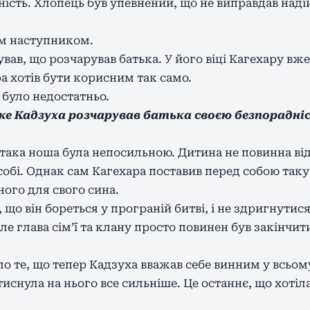
ність. Хлопець був упевнений, що не виправдав наді
им наступником.
ав, що розчарував батька. У його віці Кагехару вже
ра хотів бути корисним так само.
о було недостатньо.
же Кадзуха розчарував батька своєю безпорадні
 така ноша була непосильною. Дитина не повинна від
а собі. Однак сам Кагехара поставив перед собою таку
ного для свого сина.
що він бореться у програній битві, і не здригнутися
е глава сім’ї та клану просто повинен був закінчити
о те, що тепер Кадзуха вважав себе винним у всьом
тиснула на нього все сильніше. Це останнє, що хотіл