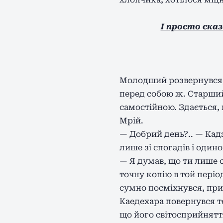
І просто сказ
Молодший розвернувся, 
перед собою ж. Старший
самостійною. Здається, 
Мрій.
— Добрий день?.. — Кадз
лише зі спогадів і одино
— Я думав, що ти лише 
точну копію в той періо
сумно посміхнувся, при
Каедехара повернувся т
що його світосприйнятт