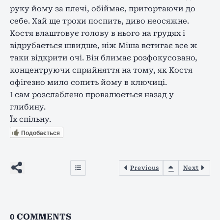
руку йому за плечі, обіймає, пригортаючи до
себе. Хай ще трохи поспить, диво неосяжне.
Костя влаштовує голову в нього на грудях і
відрубається швидше, ніж Міша встигає все ж
таки відкрити очі. Він блимає розфокусовано,
концентруючи сприйняття на тому, як Костя
офігезно мило сопить йому в ключиці.
І сам розслаблено провалюється назад у
глибину.
Їх спільну.
Подобається
Previous
Next
0
COMMENTS