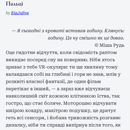
Пальці
by
RiaJuliya
— Я сьогодні з кроваті вставав годину. Клянусь:
годину. Це ну смішно як це довго.
© Міша Рудь
Оце гидотне відчуття, коли свідомість раптом
викидає посеред сну на поверхню. Ніби хтось
зриває з тебе VR-окуляри: ти ще хвилину тому
валандався собі на глибині і горя не знав, млів у
розквіті власної фантазії, де один фільм
перетікає в інший, — а зараз вже відчуваєш
навколишній світ кожною клітинкою їства, так
гостро, що стає боляче. Моторошно відчувати
шкірою ковдру, макітрою подушку, це дратує
геть всі сенсори, і йобана тривожність розганяє
дихалку, ніби ти справді випірнув після того, як