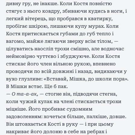
дивну гру, не інакше. Коли Костя повністю
стягує з нього ковдру, збиваючи кудись в ноги, і
легкий вітерець, що пробрався в кватирку,
пробігає шкірою, лишаючи купу мурах. Коли
Костя притискається губами до губ тепло і
вагомо, майже лягаючи зверху всім тілом, —
цілуватись наосліп трохи смішно, але водночас
неймовірно чуттєво і збуджуюче. Коли Костя
стискає його член вільною рукою, впевнено
проводячи по всій довжині і назад, видихаючи у
вухо глузливе: «Вставай, Мішка, до школи пора».
В Мішки встає. Ще б пак.
—
О та-а-ак,
— стогне він, підводячи стегна,
коли чужий кулак на члені стискається трохи
міцніше. Його пробиває судомним
задоволенням: хочеться більше, палкіше, довше.
Він штовхається Кості в руку — і при цьому
накриває його долоню в себе на ребрах і