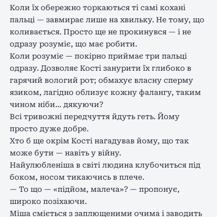
Коли їх обережно торкаються ті самі кохані
пальці — завмирає лише на хвильку. Не тому, що
коливається. Просто ще не прокинувся — і не
одразу розуміє, що має робити.
Коли розуміє — покірно приймає три пальці
одразу. Дозволяє Кості занурити їх глибоко в
гарячий вологий рот; обмахує власну сперму
язиком, лагідно облизує кожну фалангу, таким
чином ніби… дякуючи?
Всі тривожні передчуття йдуть геть. Йому
просто дуже добре.
Хто б ще окрім Кості нагадував йому, що так
може бути — навіть у війну.
Найулюбленіша в світі людина клубочиться під
боком, носом тикаючись в плече.
— То що — «підйом, малеча»? — пропонує,
широко позіхаючи.
Міша сміється з заплющеними очима і заводить