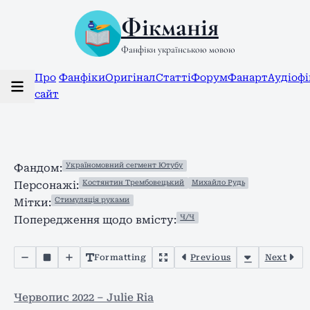
Фікманія
Фанфіки українською мовою
Про
Фанфіки
Оригінал
Статті
Форум
Фанарт
Аудіоф
сайт
Україномовний сегмент Ютубу
Фандом:
Костянтин Трембовецький
Михайло Рудь
Персонажі:
Стимуляція руками
Мітки:
Ч/Ч
Попередження щодо вмісту:
Formatting
Previous
Next
Червопис 2022 – Julie Ria