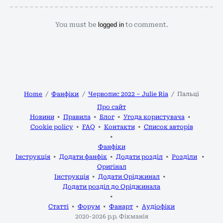
You must be
logged in
to comment.
Home
Фанфіки
Червопис 2022 – Julie Ria
Пальці
Про сайт
Новини
Правила
Блог
Угода користувача
Cookie policy
FAQ
Контакти
Список авторів
Фанфіки
Інструкція
Додати фанфік
Додати розділ
Розділи
Оригінал
Інструкція
Додати Оріджинал
Додати розділ до Оріджинала
Статті
Форум
Фанарт
Аудіофіки
2020-2026 р.р.
Фікманія