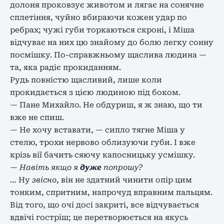
долоня проковзує животом и лягає на сонячне
сплетіння, чуйно вбираючи кожен удар по
ребрах; чужі губи торкаються скроні, і Міша
відчуває на них цю знайому до болю легку сонну
посмішку. По-справжньому щаслива людина —
та, яка радіє прокиданням.
Рудь повністю щасливий, лише коли
прокидається з цією людиною під боком.
— Пане Михайло. Не обдуриш, я ж знаю, що ти
вже не спиш.
— Не хочу вставати, — сипло тягне Міша у
стелю, трохи нервово облизуючи губи. І вже
крізь вії бачить сяючу капосницьку усмішку.
—
Навіть якщо я
дуже
попрошу?
… Ну
звісно
, він не здатний чинити опір цим
тонким, спритним, напрочуд вправним пальцям.
Від того, що очі досі закриті, все відчувається
вдвічі гостріш; це перетворюється на якусь