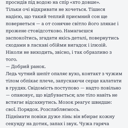
просидів під водою на спір «хто довше».
Тільки очі відкривати не хочеться. Тішися
надією, що такий теплий приємний сон ще
повернеться — а от сонячне світло його злякає і
прожене стовідсотково. Намагаєшся
заспокоїтись, згадати якісь деталі, повернутись
сходами в ласкаві обійми вигадок і ілюзій.
Ніколи не виходить, звісно, і так образливо з
того.
— Добрий ранок.
Ледь чутний шепіт опаляє вухо, контакт з чужим
тілом обпікає плече, запускаючи серце калатати
в грудях. Свідомість поступово — надто повільно
— опановує, що відбувається; але тіло навіть не
встигає відсахнутись. Мозок реагує швидше:
свої. Порядок. Розслабляємось.
Піднімати повіки дуже лінь: він вбирає кожну
секунду на дотик, запах і звук. Чужа гаряча