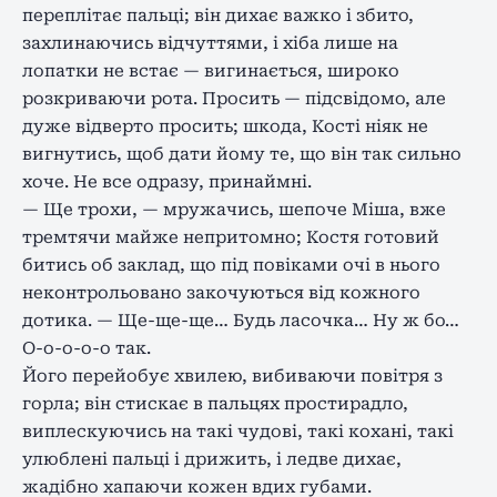
переплітає пальці; він дихає важко і збито,
захлинаючись відчуттями, і хіба лише на
лопатки не встає — вигинається, широко
розкриваючи рота. Просить — підсвідомо, але
дуже відверто просить; шкода, Кості ніяк не
вигнутись, щоб дати йому те, що він так сильно
хоче. Не все одразу, принаймні.
— Ще трохи, — мружачись, шепоче Міша, вже
тремтячи майже непритомно; Костя готовий
битись об заклад, що під повіками очі в нього
неконтрольовано закочуються від кожного
дотика. — Ще-ще-ще… Будь ласочка… Ну ж бо…
О-о-о-о-о так.
Його перейобує хвилею, вибиваючи повітря з
горла; він стискає в пальцях простирадло,
виплескуючись на такі чудові, такі кохані, такі
улюблені пальці і дрижить, і ледве дихає,
жадібно хапаючи кожен вдих губами.