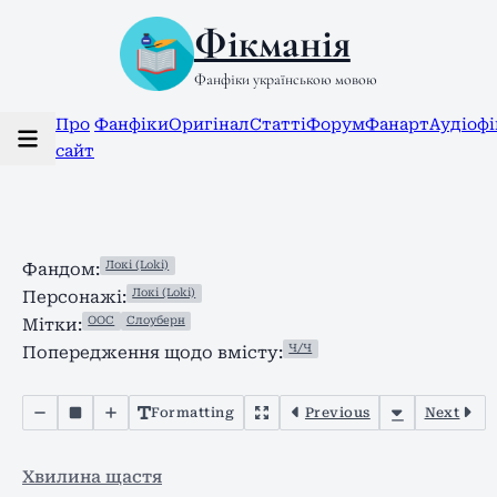
Фікманія
Фанфіки українською мовою
Про
Фанфіки
Оригінал
Статті
Форум
Фанарт
Аудіоф
сайт
Локі (Loki)
Фандом:
Локі (Loki)
Персонажі:
ООС
Слоуберн
Мітки:
Ч/Ч
Попередження щодо вмісту:
Formatting
Previous
Next
Хвилина щастя