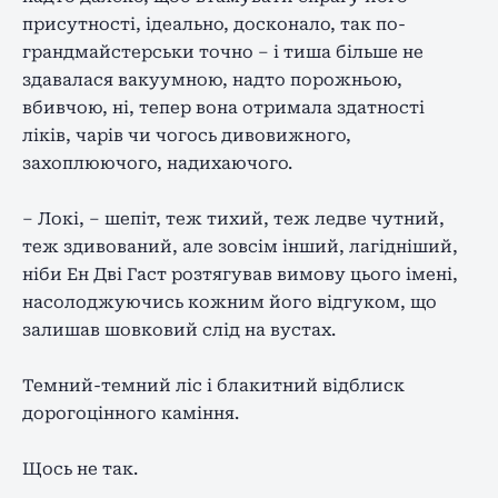
присутності, ідеально, досконало, так по-
грандмайстерськи точно – і тиша більше не
здавалася вакуумною, надто порожньою,
вбивчою, ні, тепер вона отримала здатності
ліків, чарів чи чогось дивовижного,
захоплюючого, надихаючого.
– Локі, – шепіт, теж тихий, теж ледве чутний,
теж здивований, але зовсім інший, лагідніший,
ніби Ен Дві Гаст розтягував вимову цього імені,
насолоджуючись кожним його відгуком, що
залишав шовковий слід на вустах.
Темний-темний ліс і блакитний відблиск
дорогоцінного каміння.
Щось не так.