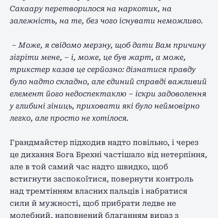
Сакаару перетворилося на наркотик, на
залежність, на те, без чого існувати неможливо.
– Може, я свідомо мерзну, щоб дати Вам причину
зігріти мене, – і, може, це був жарт, а може,
трикстер казав це серйозно: дізнатися правду
було надто складно, але єдиний справді важливий
елемент його недоспектаклю – іскри задоволення
у глибині зіниць, приховати які було неймовірно
легко, але просто не хотілося.
Грандмайстер підходив надто повільно, і через
це дихання Бога Брехні частішало від нетерпіння,
але в той самий час надто швидко, щоб
встигнути заспокоїтися, повернути контроль
над тремтінням власних пальців і набратися
сили й мужності, щоб прибрати ледве не
молебний, наповнений благанням вираз з