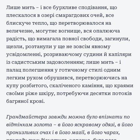
Лише мить – і все бурхливе сподівання, що
плескалося в озері смарагдових очей, все
блискуче тепло, що перетворювалося на
величезне, могутнє вогнище, вся опалююча
радість, що вимагала повної свободи, загинули,
щезли, розтанули у ще не зовсім явному
усвідомленні, розриваючому судини й капіляри
із садистським задоволенням; лише мить – і
палац полегшення у готичному стилі одним
легким рухом обрушився, перетворюючись на
купу розбитого, скаліченого каміння, що краями
своїми ріже шкіру, потребуючи десятки потоків
багряної крові.
Грандмайстера завжди можна було впізнати по
відтінкам золота – в його яскравому одязі, в його
пронизливих очах і в його магії, в його чарах,