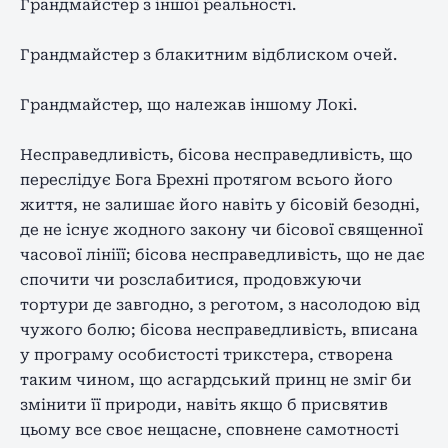
Грандмайстер з іншої реальності.
Грандмайстер з блакитним відблиском очей.
Грандмайстер, що належав іншому Локі.
Несправедливість, бісова несправедливість, що
переслідує Бога Брехні протягом всього його
життя, не залишає його навіть у бісовій безодні,
де не існує жодного закону чи бісової священної
часової лініїї; бісова несправедливість, що не дає
спочити чи розслабитися, продовжуючи
тортури де завгодно, з реготом, з насолодою від
чужого болю; бісова несправедливість, вписана
у програму особистості трикстера, створена
таким чином, що асгардський принц не зміг би
змінити її природи, навіть якщо б присвятив
цьому все своє нещасне, сповнене самотності