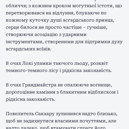
обличчя; з кожним кроком могутньої істоти, що
перетворювався на відлуння, блукаюче по
кожному куточку душі асгардського принца,
серце билося не просто частіше – гучніше,
створюючи асоціацію з ударними
інструментами, створеними для підтримки духу
асгардських воїнів.
В очах Локі уламки таючого льоду, розквіт
темного-темного лісу і рідкісна закоханість.
В очах Грандмайстра не опалююче вогнище,
дорогоцінне каміння з блакитним відблиском і
рідкісна закоханість.
Повелитель Сакаару зупинився надто близько,
щоб не задихнутися власними почуттями, але
надто далеко, щоб втамувати спрагу його