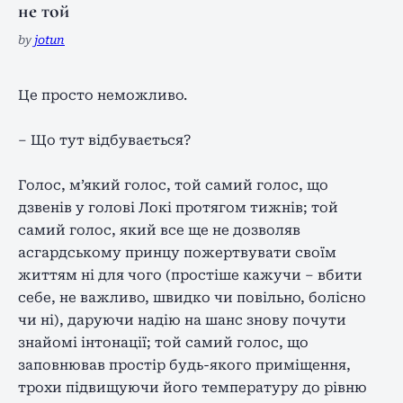
не той
by
jotun
Це просто неможливо.
– Що тут відбувається?
Голос, м’який голос, той самий голос, що
дзвенів у голові Локі протягом тижнів; той
самий голос, який все ще не дозволяв
асгардському принцу пожертвувати своїм
життям ні для чого (простіше кажучи – вбити
себе, не важливо, швидко чи повільно, болісно
чи ні), даруючи надію на шанс знову почути
знайомі інтонації; той самий голос, що
заповнював простір будь-якого приміщення,
трохи підвищуючи його температуру до рівню