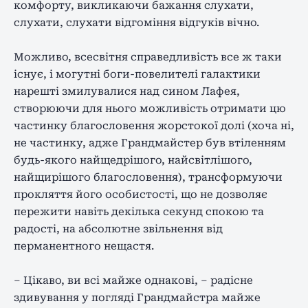
комфорту, викликаючи бажання слухати,
слухати, слухати відгоміння відгуків вічно.
Можливо, всесвітня справедливість все ж таки
існує, і могутні боги-повелителі галактики
нарешті змилувалися над сином Лафея,
створюючи для нього можливість отримати цю
частинку благословення жорстокої долі (хоча ні,
не частинку, адже Грандмайстер був втіленням
будь-якого найщедрішого, найсвітлішого,
найщирішого благословення), трансформуючи
прокляття його особистості, що не дозволяє
пережити навіть декілька секунд спокою та
радості, на абсолютне звільнення від
перманентного нещастя.
– Цікаво, ви всі майже однакові, – радісне
здивування у погляді Грандмайстра майже