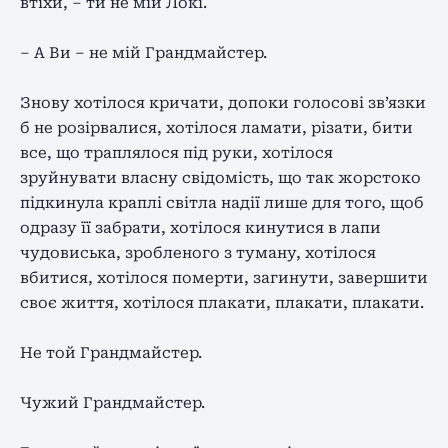
втіхи, – ти не мій Локі.
– А Ви – не мій Грандмайстер.
Знову хотілося кричати, допоки голосові зв’язки
б не розірвалися, хотілося ламати, різати, бити
все, що траплялося під руки, хотілося
зруйнувати власну свідомість, що так жорстоко
підкинула краплі світла надії лише для того, щоб
одразу її забрати, хотілося кинутися в лапи
чудовиська, зробленого з туману, хотілося
вбитися, хотілося померти, загинути, завершити
своє життя, хотілося плакати, плакати, плакати.
Не той Грандмайстер.
Чужий Грандмайстер.