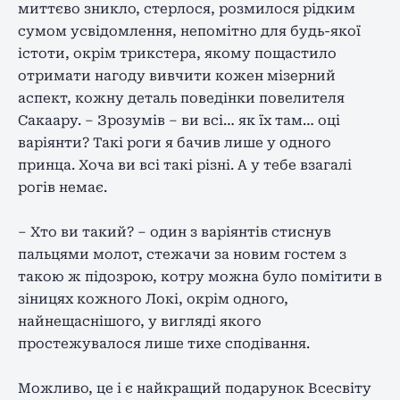
миттєво зникло, стерлося, розмилося рідким
сумом усвідомлення, непомітно для будь-якої
істоти, окрім трикстера, якому пощастило
отримати нагоду вивчити кожен мізерний
аспект, кожну деталь поведінки повелителя
Сакаару. – Зрозумів – ви всі… як їх там… оці
варіянти? Такі роги я бачив лише у одного
принца. Хоча ви всі такі різні. А у тебе взагалі
рогів немає.
– Хто ви такий? – один з варіянтів стиснув
пальцями молот, стежачи за новим гостем з
такою ж підозрою, котру можна було помітити в
зіницях кожного Локі, окрім одного,
найнещаснішого, у вигляді якого
простежувалося лише тихе сподівання.
Можливо, це і є найкращий подарунок Всесвіту