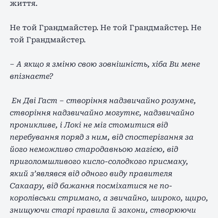
життя.
Не той Грандмайстер. Не той Грандмайстер. Не
той Грандмайстер.
– А якщо я зміню свою зовнішність, хіба Ви мене
впізнаєте?
Ен Дві Гаст – створіння надзвичайно розумне,
створіння надзвичайно могутнє, надзвичайно
проникливе, і Локі не міг стомитися від
перебування поряд з ним, від спостерігання за
його неможливо стародавньою магією, від
приголомшливого кисло-солодкого присмаку,
який з’являвся від одного виду правителя
Сакаару, від бажання посміхатися не по-
королівськи стримано, а звичайно, широко, щиро,
знищуючи старі правила й закони, створюючи