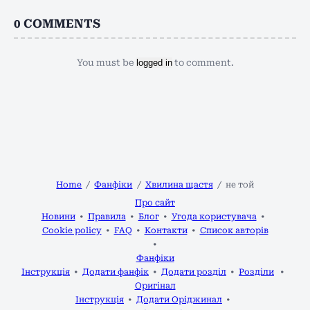
0
COMMENTS
You must be
logged in
to comment.
Home
Фанфіки
Хвилина щастя
не той
Про сайт
Новини
Правила
Блог
Угода користувача
Cookie policy
FAQ
Контакти
Список авторів
Фанфіки
Інструкція
Додати фанфік
Додати розділ
Розділи
Оригінал
Інструкція
Додати Оріджинал