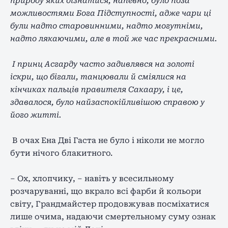
природу яких дізнатися, напевно, було поза
можливостями Бога Підступності, адже чари ці
були надто старовинними, надто могутніми,
надто лякаючими, але в той же час прекрасними.
І принц Асгарду часто задивлявся на золоті
іскри, що бігали, танцювали й сміялися на
кінчиках пальців правителя Сакаару, і це,
здавалося, було найзаспокійливішою справою у
його житті.
В очах Ена Дві Гаста не було і ніколи не могло
бути нічого блакитного.
– Ох, хлопчику, – навіть у всесильному
розчаруванні, що вкрало всі фарби й кольори
світу, Грандмайстер продовжував посміхатися
лише очима, надаючи смертельному суму ознак