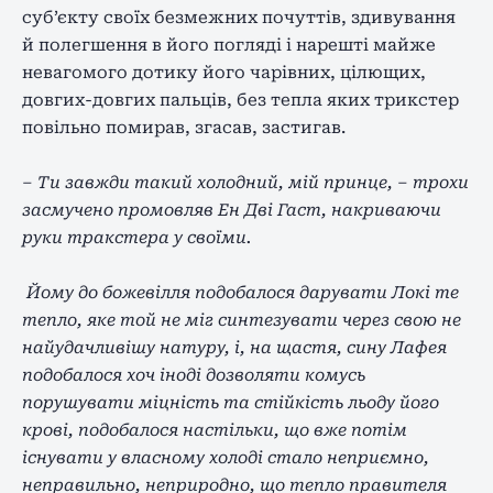
суб’єкту своїх безмежних почуттів, здивування
й полегшення в його погляді і нарешті майже
невагомого дотику його чарівних, цілющих,
довгих-довгих пальців, без тепла яких трикстер
повільно помирав, згасав, застигав.
– Ти завжди такий холодний, мій принце, – трохи
засмучено промовляв Ен Дві Гаст, накриваючи
руки тракстера у своїми.
Йому до божевілля подобалося дарувати Локі те
тепло, яке той не міг синтезувати через свою не
найудачливішу натуру, і, на щастя, сину Лафея
подобалося хоч іноді дозволяти комусь
порушувати міцність та стійкість льоду його
крові, подобалося настільки, що вже потім
існувати у власному холоді стало неприємно,
неправильно, неприродно, що тепло правителя