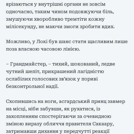
врізаються у внутрішні органи не зовсім
одночасно, таким чином подовжуючи біль,
змушуючи хворобливо тремтіти кожну
мілісекунду, не маючи змоги зробити вдих.
Можливо, у Локі був шанс стати щасливим лише
поза власною часовою лінією.
– Грандмайстер, – тихий, шокований, ледве
чутний шепіт, прикрашений лагідністю
ослабілих голосових зв’язок у пориві
безконтрольної надії.
Схопившись на ноги, асгардський принц завмер
на місці, ніби забувши, як рухатися, із
захопленням спостерігаючи за очевидною
зміною виразу обличчя правителя Сакаару,
затримавши дихання у передчутті реакції