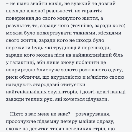
– не шанс знайти вихід, не вузький та довгий
шлях до власної реальності, не гарантія
повернення до свого минулого життя, а
результат, те, заради чого (точніше, заради кого)
можна було пожертвувати тяжнями, місяцями
свого життя, заради кого не шкода було
пережити будь-які труднощі й перешкоди,
заради кого можна піти на найжахливіший біль
у галактиці, аби лише знову побачити це
неприродно блискуче золото розкішного одягу,
риси обличчя, що акуратністю и м’якістю своєю
нагадують стародавні статуетки
найгеніальніших скульпторів, і довгі-довгі пальці
завжди теплих рук, які хочеться цілувати.
– Ніхто з вас мене не знає? – розчарування,
просочуюче підземну печеру майже одразу,
схоже на десятки тисяч невеликих стріл, що