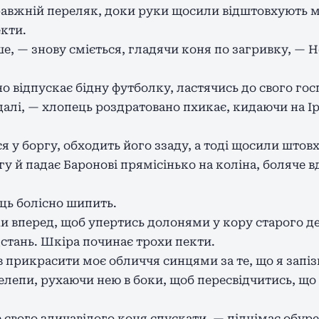
авжній переляк, доки руки щосили відштовхують м
кти.
е, — знову сміється, гладячи коня по загривку, — Н
о відпускає бідну футболку, ластячись до свого гос
одалі, — хлопець роздратовано пхикає, кидаючи на 
 у боргу, обходить його ззаду, а тоді щосили штов
агу й падає Баронові прямісінько на коліна, боляче
ць болісно шипить.
ки вперед, щоб упертись долонями у кору старого де
стань. Шкіра починає трохи пекти.
ив прикрасити моє обличчя синцями за те, що я запі
лепи, рухаючи нею в боки, щоб пересвідчитись, що
 свого здичавілого коня спускати, — піднімає обур