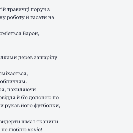
ій травичці поруч з
у роботу й гасати на
сміється Барон,
ілками дерев зашарілу
сміхається,
 обличчям.
аря, нахиляючи
віддя й б’є долонею по
ми рукав його футболки,
ь видерти шмат тканини
 я не люблю
конів
!