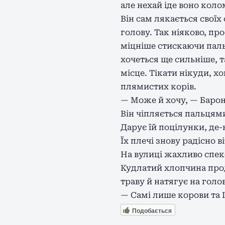
але нехай іде воно коло
Він сам лякається своїх
голову. Так ніяково, пр
міцніше стискаючи пальц
хочеться ще сильніше, т
місце. Тікати нікуди, х
плямистих корів.
— Може й хочу, — Барон
Він чіпляється пальцям
Дарує їй поцілунки, де-
Їх плечі знову радісно 
На вулиці жахливо спек
Кудлатий хлопчина прод
траву й натягує на голо
— Самі лише корови та 
Подобається