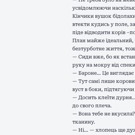
усвідомлюючи наскільк
Кінчики вушок бідолахи 
втекти кудись у поле, за
піде відводити корів –
План майже ідеальний, т
безтурботне життя, тож 
— Сиди вже, бо як встан
руку на мокру від спек
— Бароне… Це виглядає
— Тут самі лише корови
вуст в боки, підтягуючи
— Досить клеїти дурня…
до свого плеча.
— Вона тебе не вкусила
тканину.
— Ні… — хлопець ще дужч