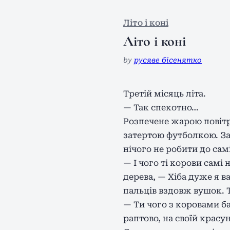
Літо і коні
Літо і коні
by
русяве бісенятко
Третій місяць літа.
— Так спекотно…
Розпечене жарою повітря
затертою футболкою. За
нічого не робити до сам
— І чого ті корови сам
дерева, — Хіба дуже я 
пальців вздовж вушок. Т
— Ти чого з коровами б
раптово, на своїй крас