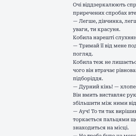
Очі віддзеркалюють спр
приречених спробах вте
— Легше, дівчинка, легш
уваги, ти красуня.
Кобила нарешті слухнян
— Тримай її від мене п
погляд.
Кобила теж не лишається
чого він втрачає рівнов
підборіддя.
— Дурний кінь! — хлопе
Він вмить виставляє ру
збільшити між ними від
— Ауч! То ти так виріш
торкається пальцями ще
знаходиться на місці.
— Не треба було на мене