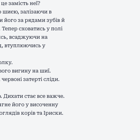
це замість неї?
о шиєю, залізаючи в
и його за рядами зубів й
 Тепер сховатись у полі
тись, всаджуючи на
яд, втуплюючись у
олку.
ого вигину на шиї.
червоні затерті сліди.
 Дихати стає все важче.
ягне його у височенну
глядів корів та Іриски.