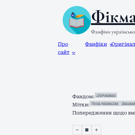
Фікма
Фанфіки українськ
Про
Фанфіки
Оригіна
сайт
.Оріджинал
Фандом:
Друзі дитинства
Закохан
Мітки:
Попередження щодо вмі