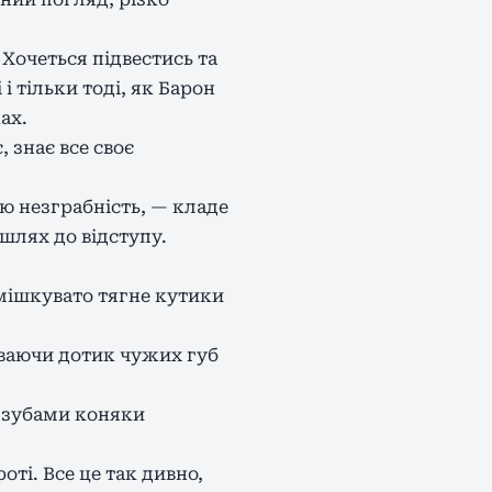
 Хочеться підвестись та
і тільки тоді, як Барон
ах.
 знає все своє
ою незграбність, — кладе
шлях до відступу.
смішкувато тягне кутики
уваючи дотик чужих губ
у зубами коняки
оті. Все це так дивно,