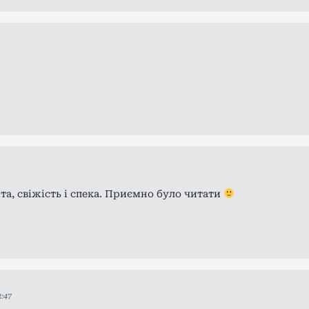
іта, свіжість і спека. Приємно було читати
2:47