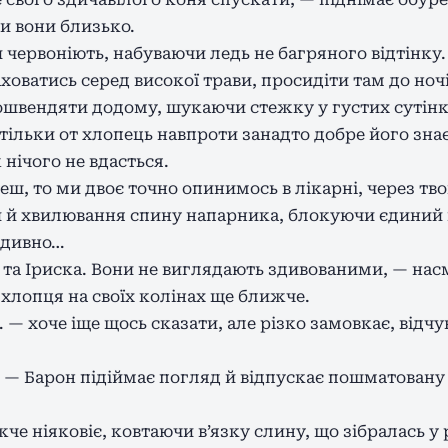
и вони близько.
червоніють, набуваючи ледь не багряного відтінку.
ховатись серед високої трави, просидіти там до ночі 
пошвендяти додому, шукаючи стежку у густих сутінк
ільки от хлопець навпроти занадто добре його знає,
нічого не вдасться.
еш, то ми двоє точно опинимось в лікарні, через тв
и й хвилювання спину напарника, блокуючи єдиний 
 дивно…
 та Іриска. Вони не виглядають здивованими, — на
 хлопця на своїх колінах ще ближче.
 — хоче іще щось сказати, але різко замовкає, відч
? — Барон підіймає погляд й відпускає пошматован
е ніяковіє, ковтаючи в’язку слину, що зібралась у р