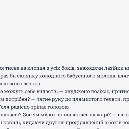
 тисне на хлопця з усіх боків, знаходячи лазійки н
раз би склянку холодного бабусиного молока, вляг
ісінького вечора.
і не можуть себе випасти, — знуджено позіхає, прит
вам потрібен? — тягне руку до плямистого теляти, 
еля радісно тріпає головою.
алакаєш? Зовсім мізки поплавились на жарі? — він з
уні кобилі, кидаючи другові продірявлений з боків 