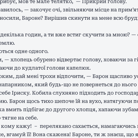
рибує, мов те мале телятко, — Прикрий голову.
авилось, — закочує очі, звільняючи місце на прим’ят
 носили, Бароне? Вирішив скинути на мене всю брудн
декілька годин, а ти вже встиг скучити за мною? — 
землю.
ються одне одного.
 — хлопець обурено відвертає голову, ховаючи за г
аючи до кудлатої голови капелюх.
ким, дай мені трохи відпочити, — Барон щасливо у
 напарником, який будь-що не повернеться до нього
 себе Іриску. Кобила слухняно підходить до господ
ю. Барон щось тихо шепоче їй на вухо, натягуючи по
ка вмить підбігає до другого хлопця, хапаючи зуба
тягне на себе.
и, кому кажу! – перелякано сахається, намагаючис
е, вгамуй її! Вона скажена! Бароне, ти ж знаєш, що