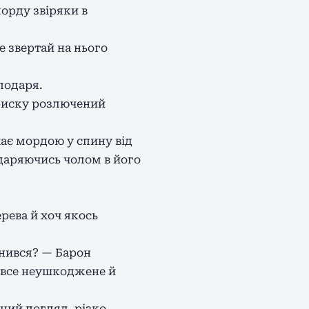
орду звіряки в
е звертай на нього
подаря.
Іриску розлючений
хає мордою у спину від
 вдаряючись чолом в його
рева й хоч якось
знився? — Барон
 все неушкоджене й
ений погляд, різко