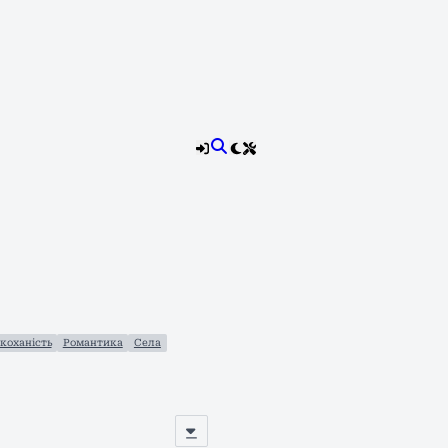
акоханість
Романтика
Села