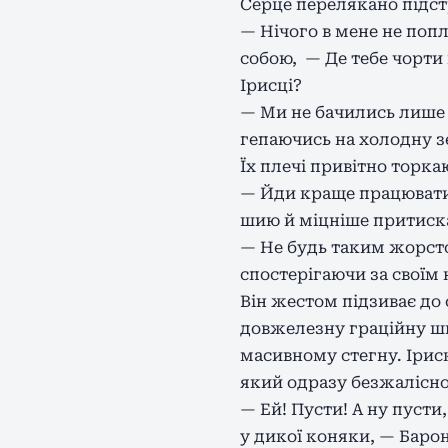
Серце перелякано підст
— Нічого в мене не попл
собою, — Де тебе чорти
Ірисці?
— Ми не бачились лише 
гепаючись на холодну 
Їх плечі привітно торка
— Йди краще працювати,
шию й міцніше притиск
— Не будь таким жорсто
спостерігаючи за своїм
Він жестом підзиває до
довжелезну граційну ши
масивному стегну. Ірис
який одразу безжалісно 
— Ей! Пусти! А ну пуст
у дикої коняки, — Барон