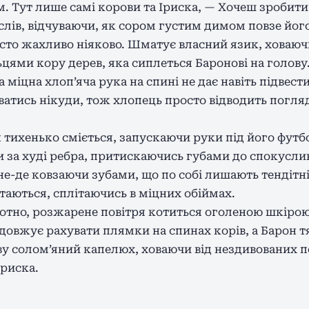
м. Тут лише самі корови та Іриска, — Хочеш зробити 
 слів, відчуваючи, як сором густим димом повзе йог
осто жахливо ніяково. Шматує власний язик, ховаюч
ями кору дерев, яка сиплеться Баронові на голову.
а міцна хлоп’яча рука на спині не дає навіть підвес
оватись нікуди, тож хлопець просто відводить погл
 тихенько сміється, запускаючи руки під його футб
и за худі ребра, притискаючись губами до спокуслив
не-де ковзаючи зубами, що по собі лишають тендітні 
вітаються, сплітаючись в міцних обіймах.
отно, розжарене повітря котиться оголеною шкірою.
овжує рахувати плямки на спинах корів, а Барон т
ву солом’яний капелюх, ховаючи від нездивованих по
Іриска.