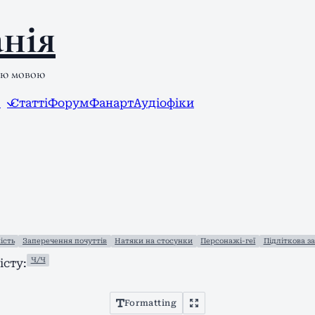
нія
ою мовою
л
Статті
Форум
Фанарт
Аудіофіки
ість
Заперечення почуттів
Натяки на стосунки
Персонажі-геї
Підліткова з
Ч/Ч
сту:
Formatting