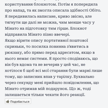
користування блокнотом. Потім я попередила
про напад, та як змогла описала здібності Обіто.
Я передивилась написане, криво звісно, але
тягнути ще далі не можна, чим менше часу у
Мінато на підготовку тим гірше. Блокнот
відправила Мінато пізно ввечері.
Якщо вірити опису портативної поштової
скриньки, то посилка повинна з’явитись в
рюкзаку, або прямо перед адресатом, якщо в
нього немає системи. Я просто сподіваюсь, що
він був вдома та не вечеряв у цей час, не
хотілося б щоб всі мої старання були марні лише
тому, що записник впав у тарілку. Буквально
через секунду мені прийшло повідомлення, що
Мінато отримав мій подарунок. Що ж, тоді
залишається тільки чекати його реакції.
Подобається