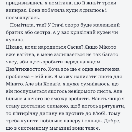
придивившись, я помітила, що її живіт трохи
випирає. Вона побачила куди я дивлюсь і
посміхнулась.
– Помітила, так? У Ітачі скоро буде маленький
братик або сестра. А у вас крихітний кузен чи
кузина.
Цікаво, коли народиться Саске? Якщо Мікото
вже вагітна, в мене залишається не так багато
часу, аби щось зробити перед нападом
Дев’ятихвостого. Хоча все ще є одна величезна
проблема – мій вік. Я можу написати листа для
Мінато. Але він Хокаґе, я дуже сумніваюсь, що
він послухається якогось невідомого листа. Але
більше я нічого не зможу зробити. Навіть якщо я
стану достатньо сильною, щоб когось врятувати,
то п’ятирічну дитину не пустять до К’юбі. Тому
треба купити побільше паперу і олівців. Добре,
що в системному магазині вони теж є.