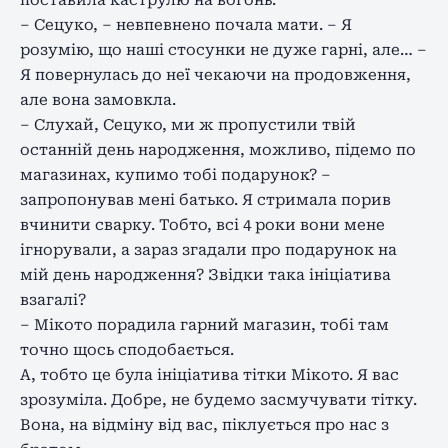
поставила каструлю на вогонь.
– Сецуко, – невпевнено почала мати. – Я
розумію, що наші стосунки не дуже гарні, але… –
Я повернулась до неї чекаючи на продовження,
але вона замовкла.
– Слухай, Сецуко, ми ж пропустили твій
останній день народження, можливо, підемо по
магазинах, купимо тобі подарунок? –
запропонував мені батько. Я стримала порив
вчинити сварку. Тобто, всі 4 роки вони мене
ігнорували, а зараз згадали про подарунок на
мій день народження? Звідки така ініціатива
взагалі?
– Мікото порадила гарний магазин, тобі там
точно щось сподобається.
А, тобто це була ініціатива тітки Мікото. Я вас
зрозуміла. Добре, не будемо засмучувати тітку.
Вона, на відміну від вас, піклується про нас з