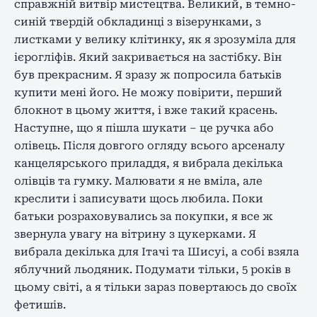
справжній витвір мистецтва. Великий, в темно-
синій твердій обкладинці з візерунками, з
листками у велику клітинку, як я зрозуміла для
ієрогліфів. Який закривається на застібку. Він
був прекрасним. Я зразу ж попросила батьків
купити мені його. Не можу повірити, перший
блокнот в цьому життя, і вже такий красень.
Наступне, що я пішла шукати – це ручка або
олівець. Після довгого огляду всього арсеналу
канцелярського приладдя, я вибрала декілька
олівців та гумку. Малювати я не вміла, але
креслити і записувати щось любила. Поки
батьки розраховувались за покупки, я все ж
звернула увагу на вітрину з цукерками. Я
вибрала декілька для Ітачі та Шисуі, а собі взяла
яблучний льодяник. Подумати тільки, 5 років в
цьому світі, а я тільки зараз повертаюсь до своїх
фетишів.