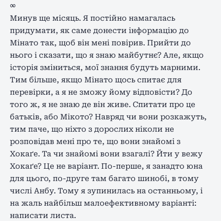
∞
Минув ще місяць. Я постійно намагалась
придумати, як саме донести інформацію до
Мінато так, щоб він мені повірив. Прийти до
нього і сказати, що я знаю майбутнє? Але, якщо
історія зміниться, мої знання будуть марними.
Тим більше, якщо Мінато щось спитає для
перевірки, а я не зможу йому відповісти? До
того ж, я не знаю де він живе. Спитати про це
батьків, або Мікото? Навряд чи вони розкажуть,
тим паче, що ніхто з дорослих ніколи не
розповідав мені про те, що вони знайомі з
Хокаґе. Та чи знайомі вони взагалі? Йти у вежу
Хокаґе? Це не варіант. По-перше, я занадто юна
для цього, по-друге там багато шинобі, в тому
числі Анбу. Тому я зупинилась на останньому, і
на жаль найбільш малоефективному варіанті:
написати листа.