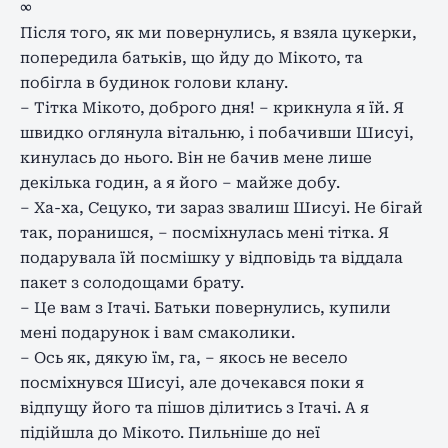
∞
Після того, як ми повернулись, я взяла цукерки,
попередила батьків, що йду до Мікото, та
побігла в будинок голови клану.
– Тітка Мікото, доброго дня! – крикнула я їй. Я
швидко оглянула вітальню, і побачивши Шисуі,
кинулась до нього. Він не бачив мене лише
декілька годин, а я його – майже добу.
– Ха-ха, Сецуко, ти зараз звалиш Шисуі. Не бігай
так, поранишся, – посміхнулась мені тітка. Я
подарувала їй посмішку у відповідь та віддала
пакет з солодощами брату.
– Це вам з Ітачі. Батьки повернулись, купили
мені подарунок і вам смаколики.
– Ось як, дякую їм, га, – якось не весело
посміхнувся Шисуі, але дочекався поки я
відпущу його та пішов ділитись з Ітачі. А я
підійшла до Мікото. Пильніше до неї