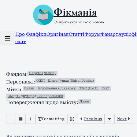
Фікманія
Фанфіки українською мовою
Про
Фанфіки
Оригінал
Статті
Форум
Фанарт
Аудіоф
сайт
Наруто (Naruto)
Фандом:
ОЖП
Шисуі Учиха (Shisui Uchiha)
Персонажі:
Битви
Відхилення від канону
ОЖС (ОЖП)
ООС
Мітки:
Смерть другорядних персонажів
Джен
Попередження щодо вмісту:
Formatting
Previous
Next
Як змінити сюжет і не померти від наслідків