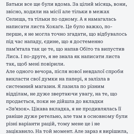
Батьки все ще були вдома. За цілий місяць, вони,
звісно, ходили на місії але тільки в межах
Селища, та тільки по одному. А я намагалась
написати листа Хокаґе. Це було важко, по-
перше, я не могла точно згадати, що відбувалось
під час нападу, єдине, що я достеменно
пам’ятала так це те, що напав Обіто та випустив
Лиса. І по-друге, я не знала як написати листа
так, щоб мені повірили.
Але одного вечора, після нової невдалої спроби
викласти свої думки на папері, я залізла в
системний магазин. Я лазила по різним
відділам, не дуже звертаючи увагу, на те, що
продається, поки не дійшла до вкладки
«Зв’язок». Цікава вкладка, я не продивлялась її
раніше дуже ретельно, але там в основному були
різні варіанти рацій, тому мене це і не
зацікавило. На той момент. Але зараз я вирішила,