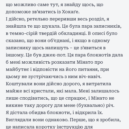
що можливо саме тут, я знайду щось, що
допоможе зв’язатись із Хокаґе.
І дійсно, ретельно переривши весь розділ, я
знайшла те що шукала. Це була пара записників,
в темно-сірій твердій обкладинці. В описі було
сказано, що вони об’єднані, і якщо в одному
записнику щось напишуть – це з’явиться в
іншому. Це був джек-пот. Ця пара блокнотів дала
б мені можливість розказати Мінато про
майбутнє і відповісти на його питання, при
цьому не зустрічаючись з ним віч-навіч.
Коштували вони дійсно дорого, я витратила
майже всі кристали, які мала. Мені залишалось
лише сподіватись, що це спрацює, і Мінато не
викине таку дорогу для мене (буквально) річ.
Я дістала обидва блокноти, і відкрила їх.
Виглядали вони однаково. Перше, що я зробила,
це написала коротку інструкцію для