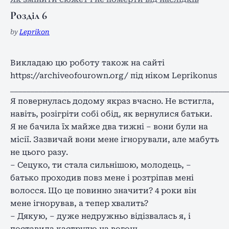
Розділ 6
by
Leprikon
Викладаю цю роботу також на сайті
https://archiveofourown.org/ під ніком Leprikonus
_____________________________________________________
Я повернулась додому якраз вчасно. Не встигла,
навіть, розігріти собі обід, як вернулися батьки.
Я не бачила їх майже два тижні – вони були на
місії. Зазвичай вони мене ігнорували, але мабуть
не цього разу.
– Сецуко, ти стала сильнішою, молодець, –
батько проходив повз мене і розтріпав мені
волосся. Що це повинно значити? 4 роки він
мене ігнорував, а тепер хвалить?
– Дякую, – дуже недружньо відізвалась я, і