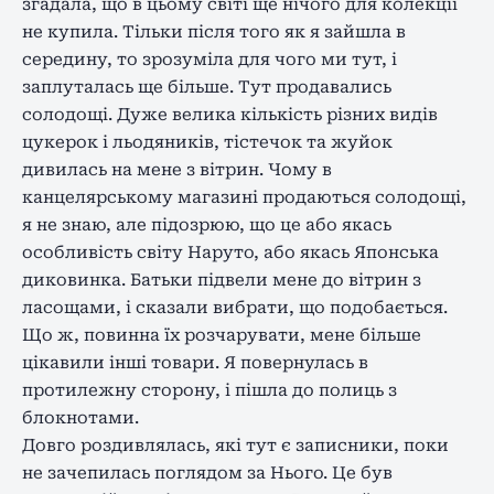
згадала, що в цьому світі ще нічого для колекції
не купила. Тільки після того як я зайшла в
середину, то зрозуміла для чого ми тут, і
заплуталась ще більше. Тут продавались
солодощі. Дуже велика кількість різних видів
цукерок і льодяників, тістечок та жуйок
дивилась на мене з вітрин. Чому в
канцелярському магазині продаються солодощі,
я не знаю, але підозрюю, що це або якась
особливість світу Наруто, або якась Японська
диковинка. Батьки підвели мене до вітрин з
ласощами, і сказали вибрати, що подобається.
Що ж, повинна їх розчарувати, мене більше
цікавили інші товари. Я повернулась в
протилежну сторону, і пішла до полиць з
блокнотами.
Довго роздивлялась, які тут є записники, поки
не зачепилась поглядом за Нього. Це був