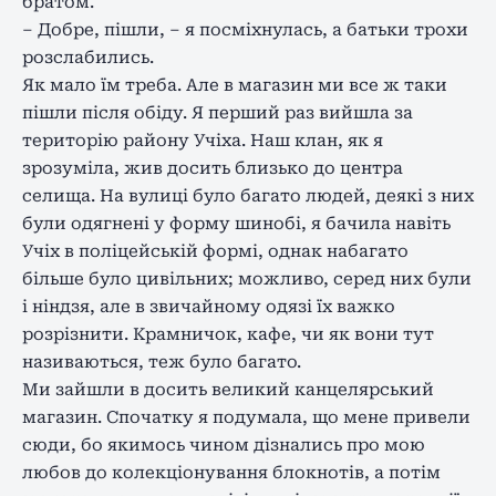
братом.
– Добре, пішли, – я посміхнулась, а батьки трохи
розслабились.
Як мало їм треба. Але в магазин ми все ж таки
пішли після обіду. Я перший раз вийшла за
територію району Учіха. Наш клан, як я
зрозуміла, жив досить близько до центра
селища. На вулиці було багато людей, деякі з них
були одягнені у форму шинобі, я бачила навіть
Учіх в поліцейській формі, однак набагато
більше було цивільних; можливо, серед них були
і ніндзя, але в звичайному одязі їх важко
розрізнити. Крамничок, кафе, чи як вони тут
називаються, теж було багато.
Ми зайшли в досить великий канцелярський
магазин. Спочатку я подумала, що мене привели
сюди, бо якимось чином дізнались про мою
любов до колекціонування блокнотів, а потім