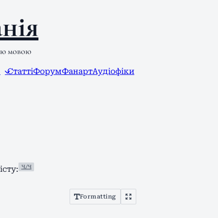
нія
ою мовою
л
Статті
Форум
Фанарт
Аудіофіки
Ч/Ч
сту:
Formatting