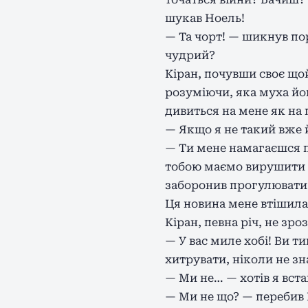
шукав Ноель!
— Та чорт! — шикнув по
чудрий?
Кіран, почувши своє щой
розуміючи, яка муха йог
дивиться на мене як на 
— Якщо я не такий вже й
— Ти мене намагаєшся п
тобою маємо вирушити н
заборонив прогулювати
Ця новина мене втішила
Кіран, певна річ, не зро
— У вас миле хобі! Ви т
хитрувати, ніколи не зн
— Ми не… — хотів я вста
— Ми не що? — перебив Б