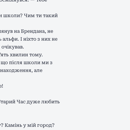
фи школи? Чим ти такий
лянув на Брендана, не
альфи. І ніхто з них не
 очікував.
’ять хвилин тому.
 що після школи ми з
знаходження, але
е!
 Старий Час дуже любить
у? Камінь у мій город?