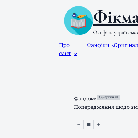
Фікма
Фанфіки українськ
Про
Фанфіки
Оригіна
сайт
.Оріджинал
Фандом:
Попередження щодо вмі