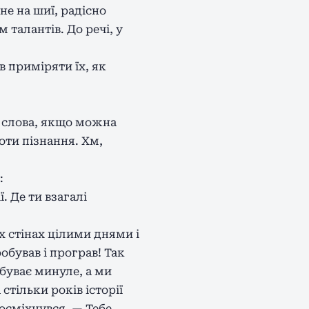
не на шиї, радісно
талантів. До речі, у
в приміряти їх, як
а слова, якщо можна
оти пізнання. Хм,
:
. Де ти взагалі
 стінах цілими днями і
обував і програв! Так
абуває минуле, а ми
стільки років історії
посміхнувся. — Тебе