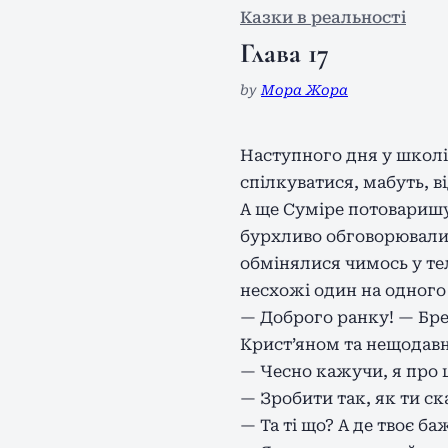
Казки в реальності
Глава 17
by
Мора Жора
Наступного дня у школі
спілкуватися, мабуть, в
А ще Суміре потоваришув
бурхливо обговорювали я
обмінялися чимось у те
несхожі один на одного
— Доброго ранку! — Бре
Крист’яном та нещодав
— Чесно кажучи, я про ц
— Зробити так, як ти с
— Та ті що? А де твоє б