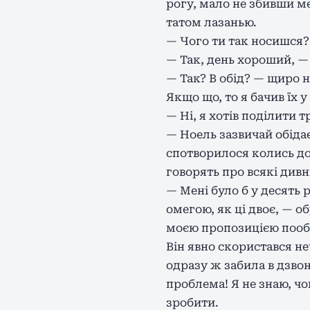
рогу, мало не збивши ме
татом лазанью.
— Чого ти так носишся?
— Так, день хороший, — 
— Так? В обід? — щиро н
Якщо що, то я бачив їх у
— Ні, я хотів поділити 
— Ноель зазвичай обідає 
спотворилося колись до
говорять про всякі дивн
— Мені було б у десять 
омегою, як ці двоє, — о
моєю пропозицією пооб
Він явно скористався не
одразу ж забила в дзвон
проблема! Я не знаю, чо
зробити.