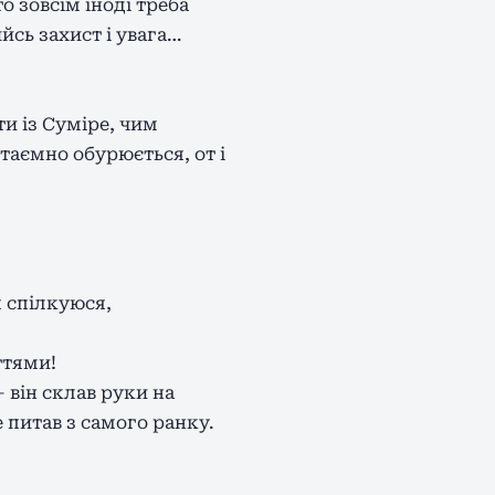
о зовсім іноді треба
йсь захист і увага…
ти із Суміре, чим
 таємно обурюється, от і
я спілкуюся,
ттями!
— він склав руки на
е питав з самого ранку.