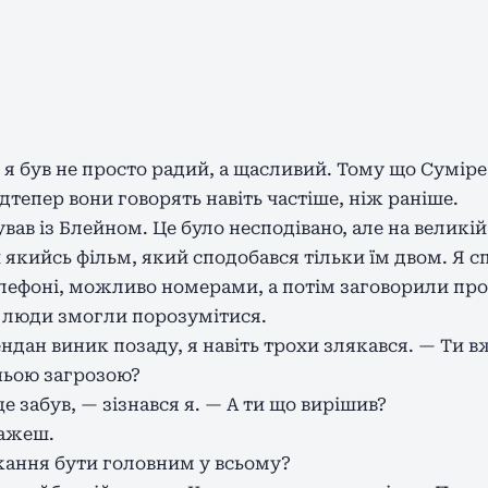
 я був не просто радий, а щасливий. Тому що Суміре
ідтепер вони говорять навіть частіше, ніж раніше.
ав із Блейном. Це було несподівано, але на великій 
кийсь фільм, який сподобався тільки їм двом. Я спо
лефоні, можливо номерами, а потім заговорили про 
 люди змогли порозумітися.
ндан виник позаду, я навіть трохи злякався. — Ти в
ньою загрозою?
е забув, — зізнався я. — А ти що вирішив?
кажеш.
ажання бути головним у всьому?