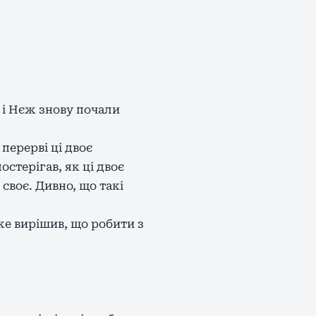
 і Нєж знову почали
перерві ці двоє
стерігав, як ці двоє
своє. Дивно, що такі
же вирішив, що робити з