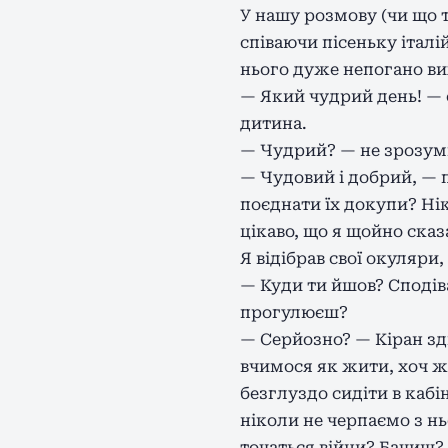
У нашу розмову (чи що т
співаючи пісеньку італі
нього дуже непогано ви
— Який чудрий день! — с
дитина.
— Чудрий? — не зрозумі
— Чудовий і добрий, — 
поєднати їх докупи? Нік
цікаво, що я щойно сказа
Я відібрав свої окуляри
— Куди ти йшов? Сподіва
прогулюєш?
— Серйозно? — Кіран зд
вчимося як жити, хоч жи
безглуздо сидіти в кабі
ніколи не черпаємо з нь
точаться війни? Бачиш? 