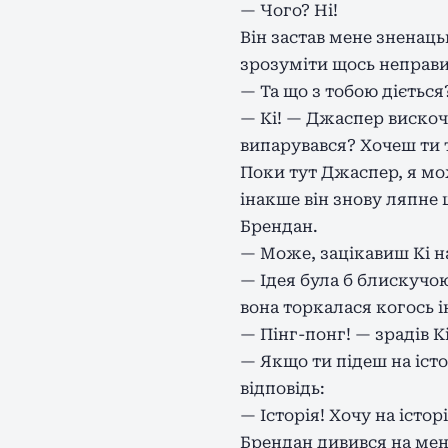
— Чого? Ні!
Він застав мене зненаць
зрозуміти щось неправи
— Та що з тобою діється
— Кі! — Джаспер вискочи
випарувався? Хочеш ти то
Поки тут Джаспер, я мо
інакше він знову ляпне 
Брендан.
— Може, зацікавиш Кі 
— Ідея була б блискуч
вона торкалася когось і
— Пінг-понг! — зрадів К
— Якщо ти підеш на істо
відповідь:
— Історія! Хочу на істо
Брендан дивився на мен