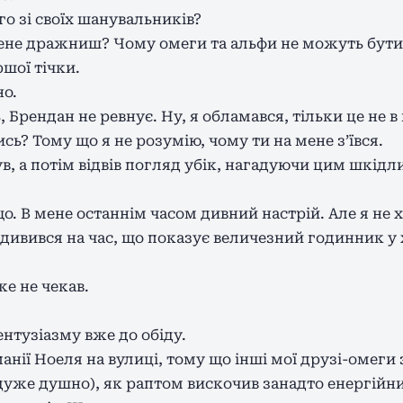
о зі своїх шанувальників?
мене дражниш? Чому омеги та альфи не можуть бут
шої тічки.
но.
ь, Брендан не ревнує. Ну, я обламався, тільки це не 
ь? Тому що я не розумію, чому ти на мене з’ївся.
, а потім відвів погляд убік, нагадуючи цим шкідл
о. В мене останнім часом дивний настрій. Але я не 
дивився на час, що показує величезний годинник у х
же не чекав.
ентузіазму вже до обіду.
панії Ноеля на вулиці, тому що інші мої друзі-омеги 
, дуже душно), як раптом вискочив занадто енергій