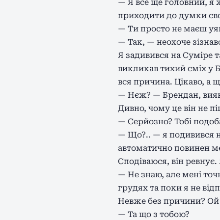
— Я все ще головний, я 
приходити до думки свої
— Ти просто не маєш уя
— Так, — неохоче зізнав
Я задивився на Суміре т
викликав тихий сміх у Б
вся причина. Цікаво, а 
— Нєж? — Брендан, вияв
Дивно, чому це він не 
— Серйозно? Тобі подоб
— Що?.. — я подивився 
автоматично повинен м
Сподіваюся, він ревнує.
— Не знаю, але мені точ
грудях та поки я не від
Невже без причини? Ой 
— Та що з тобою?