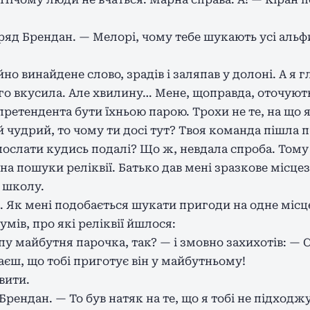
ряд Брендан. — Мелорі, чому тебе шукають усі аль
но винайдене слово, зрадів і заляпав у долоні. А я г
о вкусила. Але хвилину… Мене, щоправда, оточують 
претендента бути їхньою парою. Трохи не те, на що я
 чудрий, то чому ти досі тут? Твоя команда пішла п
ослати кудись подалі? Що ж, невдала спроба. Тому
а пошуки реліквії. Батько дав мені зразкове місце
 школу.
. Як мені подобається шукати пригоди на одне місц
зумів, про які реліквії йшлося:
ипу майбутня парочка, так? — і змовно захихотів: —
аєш, що тобі приготує він у майбутньому!
вити.
рендан. — То був натяк на те, що я тобі не підходж