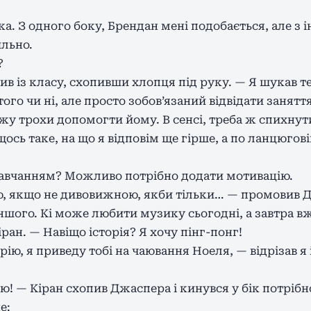
ка. З одного боку, Брендан мені подобається, але з 
льно.
?
в із класу, схопивши хлопця під руку. — Я шукав те
го чи ні, але просто зобов’язаний відвідати заняття 
жу трохи допомогти йому. В сенсі, треба ж спихну
щось таке, на що я відповім ще гірше, а по ланцюгов
навчанням? Можливо потрібно додати мотивацію.
ою, якщо не дивовижною, якби тільки… — промовив 
ншого. Кі може любити музику сьогодні, а завтра вж
іран. — Навіщо історія? Я хочу пінг-понг!
рію, я приведу тобі на чаювання Ноеля, — відрізав я
рію! — Кіран схопив Джаспера і кинувся у бік потрібн
е: