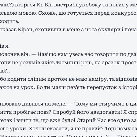
аке?) вторгся Кі. Він вистрибнув збоку та повис у ме
йською мовою. Схоже, що готується перед конкурсом 
ходить.
казав Кіран, схопивши в мене з носа окуляри і поча
в я.
пояснив він. — Навіщо нам увесь час говорити по дв
оли не розумів якісь таємничі речі, на зразок прост
в?..
, бо ходити сліпим кротом не маю наміру, та відповів
юся на урок. Бо ти маєш дев’ять перепусток з історії
ивовано дивився на мене. — Чому ми стирчимо в цих
ття пробігає повз? Спробуй його наздогнати! Я спр
нетах і вчити те, що вже було! Старий Час все одно з
ого уроки. Хочеш сказати, я не правий? Тоді чому за 
Нічому люди не вчаться. Марна справа. А! — Кіран 