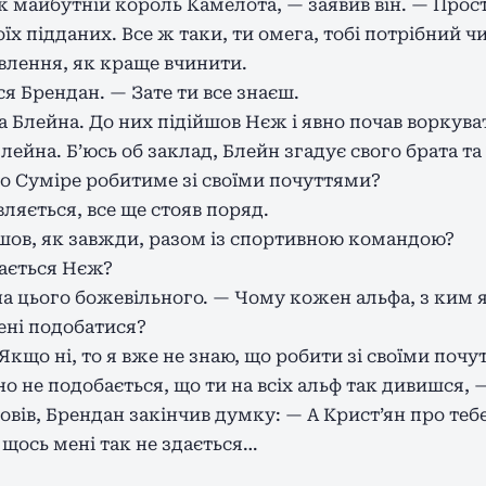
ж майбутній король Камелота, — заявив він. — Прост
х підданих. Все ж таки, ти омега, тобі потрібний чи
влення, як краще вчинити.
ся Брендан. — Зате ти все знаєш.
а Блейна. До них підійшов Нєж і явно почав воркува
лейна. Б’юсь об заклад, Блейн згадує свого брата та
що Суміре робитиме зі своїми почуттями?
ляється, все ще стояв поряд.
пішов, як завжди, разом із спортивною командою?
ається Нєж?
на цього божевільного. — Чому кожен альфа, з ким 
ені подобатися?
 Якщо ні, то я вже не знаю, що робити зі своїми почу
но не подобається, що ти на всіх альф так дивишся, 
повів, Брендан закінчив думку: — А Крист’ян про теб
щось мені так не здається…