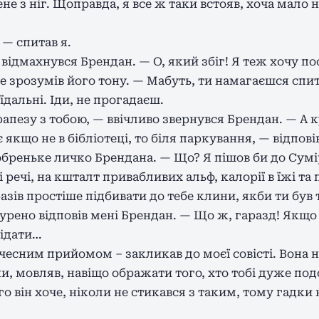
не з ніг. Щоправда, я все ж таки встояв, хоча мало 
 — спитав я.
відмахнувся Брендан. — О, який збіг! Я теж хочу по
е зрозумів його тону. — Мабуть, ти намагаєшся спи
 їдальні. Іди, не прогадаєш.
трапезу з тобою, — ввічливо звернувся Брендан. — А 
якщо не в бібліотеці, то біля паркування, — відповів
бреньке личко Брендана. — Що? Я пішов би до Сумір
і речі, на кшталт привабливих альф, калорії в їжі т
разів простіше підбивати до тебе клини, якби ти бу
бурено відповів мені Брендан. — Що ж, гаразд! Якщо
ідати…
чесним прийомом – закликав до моєї совісті. Вона 
и, мовляв, навіщо ображати того, хто тобі дуже по
го він хоче, ніколи не стикався з таким, тому гадки