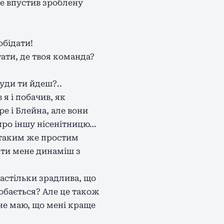
не впустив зроблену
обідати!
тати, де твоя команда?
куди ти йдеш?..
 я і побачив, як
е і Блейна, але вони
а про іншу нісенітницю…
в таким же простим
 ти мене динаміш з
настільки зрадлива, що
добається? Але це також
 не маю, що мені краще