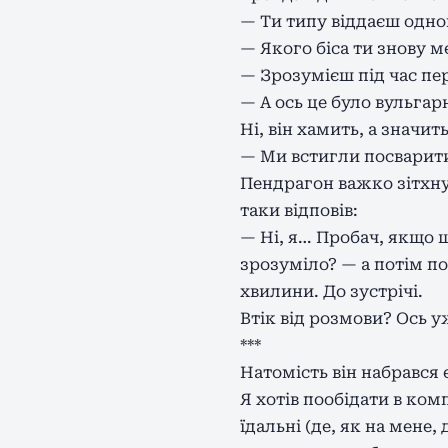
— Ти типу віддаєш одног
— Якого біса ти знову 
— Зрозумієш під час пер
— А ось це було вульгар
Ні, він хамить, а значит
— Ми встигли посваритис
Пендрагон важко зітхнув
таки відповів:
— Ні, я… Пробач, якщо щ
зрозуміло? — а потім по
хвилини. До зустрічі.
Втік від розмови? Ось у
***
Натомість він набрався 
Я хотів пообідати в ком
їдальні (де, як на мене