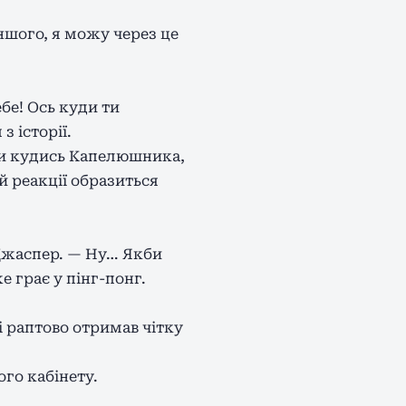
іншого, я можу через це
бе! Ось куди ти
з історії.
ти кудись Капелюшника,
ій реакції образиться
Джаспер. — Ну… Якби
е грає у пінг-понг.
 і раптово отримав чітку
ого кабінету.