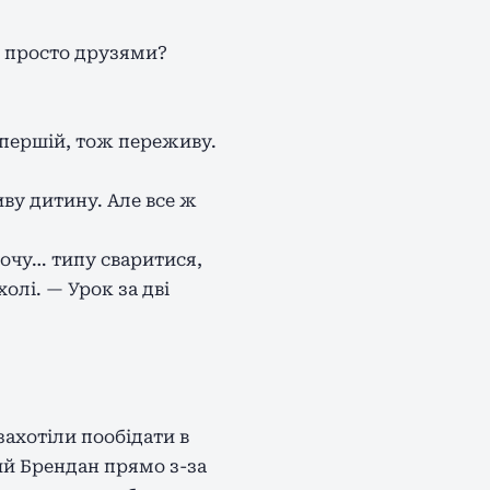
и просто друзями?
в першій, тож переживу.
иву дитину. Але все ж
хочу… типу сваритися,
олі. — Урок за дві
захотіли пообідати в
ний Брендан прямо з-за