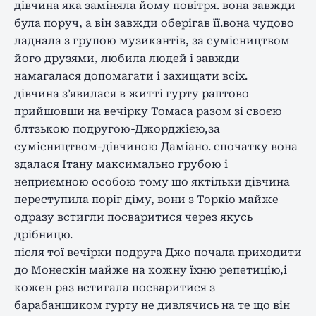
дівчина яка заміняла йому повітря. вона завжди
була поруч, а він завжди оберігав її.вона чудово
ладнала з групою музикантів, за сумісництвом
його друзями, любила людей і завжди
намагалася допомагати і захищати всіх.
дівчина з’явилася в житті гурту раптово
прийшовши на вечірку Томаса разом зі своєю
блтзькою подругою-Джорджією,за
сумісництвом-дівчиною Даміано. спочатку вона
здалася Ітану максимально грубою і
неприємною особою тому що яктільки дівчина
переступила поріг діму, вони з Торкіо майже
одразу встигли посваритися через якусь
дрібницю.
після тої вечірки подруга Джо почала приходити
до Монескін майже на кожну їхню репетицію,і
кожен раз встигала посваритися з
барабанщиком гурту не дивлячись на те що він