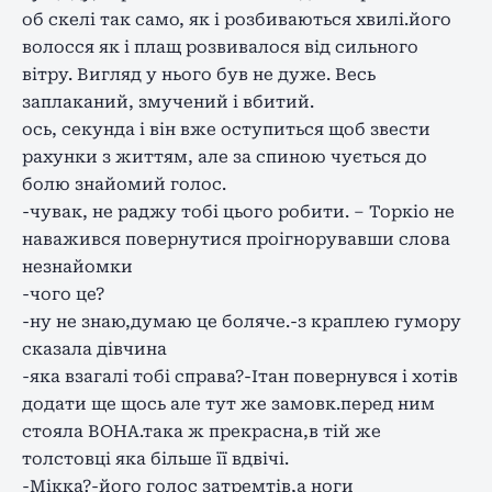
об скелі так само, як і розбиваються хвилі.його
волосся як і плащ розвивалося від сильного
вітру. Вигляд у нього був не дуже. Весь
заплаканий, змучений і вбитий.
ось, секунда і він вже оступиться щоб звести
рахунки з життям, але за спиною чується до
болю знайомий голос.
-чувак, не раджу тобі цього робити. – Торкіо не
наважився повернутися проігнорувавши слова
незнайомки
-чого це?
-ну не знаю,думаю це боляче.-з краплею гумору
сказала дівчина
-яка взагалі тобі справа?-Ітан повернувся і хотів
додати ще щось але тут же замовк.перед ним
стояла ВОНА.така ж прекрасна,в тій же
толстовці яка більше її вдвічі.
-Мікка?-його голос затремтів,а ноги