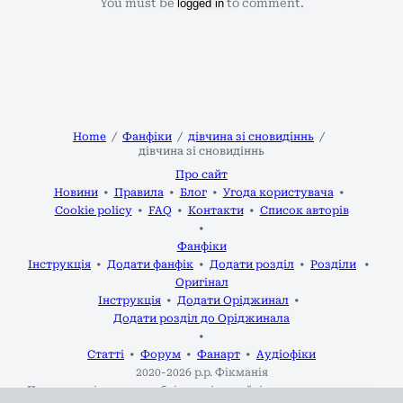
You must be
logged in
to comment.
Home
Фанфіки
дівчина зі сновидіннь
дівчина зі сновидіннь
Про сайт
Новини
Правила
Блог
Угода користувача
Cookie policy
FAQ
Контакти
Список авторів
Фанфіки
Інструкція
Додати фанфік
Додати розділ
Розділи
Оригінал
Інструкція
Додати Оріджинал
Додати розділ до Оріджинала
Статті
Форум
Фанарт
Аудіофіки
2020-2026 р.р.
Фікманія
Права на всі твори, опубліковані на сайті, належать авторам.