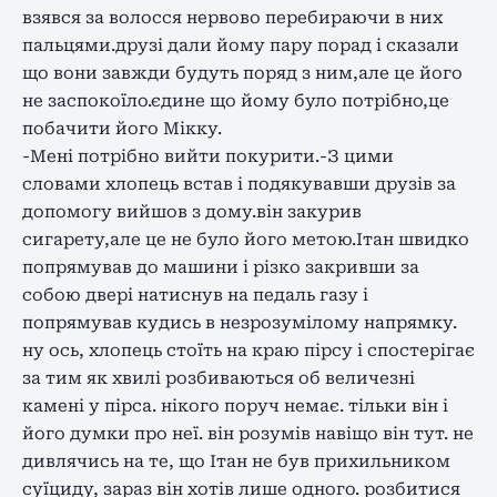
взявся за волосся нервово перебираючи в них
пальцями.друзі дали йому пару порад і сказали
що вони завжди будуть поряд з ним,але це його
не заспокоїло.єдине що йому було потрібно,це
побачити його Мікку.
-Мені потрібно вийти покурити.-З цими
словами хлопець встав і подякувавши друзів за
допомогу вийшов з дому.він закурив
сигарету,але це не було його метою.Ітан швидко
попрямував до машини і різко закривши за
собою двері натиснув на педаль газу і
попрямував кудись в незрозумілому напрямку.
ну ось, хлопець стоїть на краю пірсу і спостерігає
за тим як хвилі розбиваються об величезні
камені у пірса. нікого поруч немає. тільки він і
його думки про неї. він розумів навіщо він тут. не
дивлячись на те, що Ітан не був прихильником
суїциду, зараз він хотів лише одного. розбитися