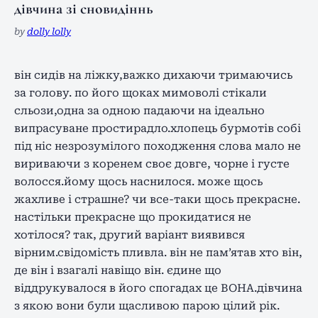
дівчина зі сновидіннь
by
dolly lolly
він сидів на ліжку,важко дихаючи тримаючись
за голову. по його щоках мимоволі стікали
сльози,одна за одною падаючи на ідеально
випрасуване простирадло.хлопець бурмотів собі
під ніс незрозумілого походження слова мало не
вириваючи з коренем своє довге, чорне і густе
волосся.йому щось наснилося. може щось
жахливе і страшне? чи все-таки щось прекрасне.
настільки прекрасне що прокидатися не
хотілося? так, другий варіант виявився
вірним.свідомість пливла. він не пам’ятав хто він,
де він і взагалі навіщо він. єдине що
віддрукувалося в його спогадах це ВОНА.дівчина
з якою вони були щасливою парою цілий рік.