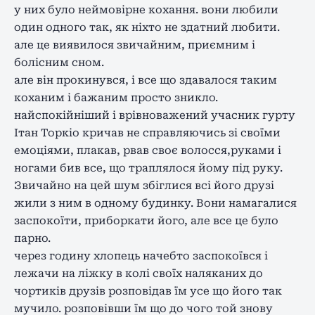
у них було неймовірне кохання. вони любили
один одного так, як ніхто не здатний любити.
але це виявилося звичайним, приємним і
болісним сном.
але він прокинувся, і все що здавалося таким
коханим і бажаним просто зникло.
найспокійніший і врівноважений учасник гурту
Ітан Торкіо кричав не справляючись зі своїми
емоціями, плакав, рвав своє волосся,руками і
ногами бив все, що траплялося йому під руку.
Звичайно на цей шум збіглися всі його друзі
жили з ним в одному будинку. Вони намагалися
заспокоїти, приборкати його, але все це було
парно.
через годину хлопець начебто заспокоївся і
лежачи на ліжку в колі своїх наляканих до
чортиків друзів розповідав їм усе що його так
мучило. розповівши їм що до чого той знову