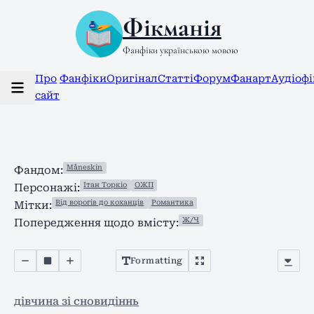
Фікманія
Фанфіки українською мовою
Про
Фанфіки
Оригінал
Статті
Форум
Фанарт
Аудіоф
сайт
Måneskin
Фандом:
Ітан Торкіо
ОЖП
Персонажі:
Від ворогів до коханців
Романтика
Мітки:
Ж/Ч
Попередження щодо вмісту:
Formatting
дівчина зі сновидіннь