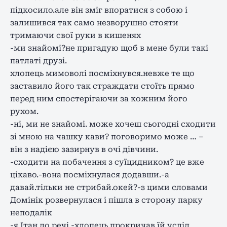
підкосило.але він зміг впоратися з собою і
залишився так само незворушно стояти
тримаючи свої руки в кишенях
-ми знайомі?не пригадую щоб в мене були такі
патлаті друзі.
хлопець мимоволі посміхнувся.невже те що
заставило його так страждати стоїть прямо
перед ним спостерігаючи за кожним його
рухом.
-ні, ми не знайомі. може хочеш сьогодні сходити
зі мною на чашку кави? поговоримо може … –
він з надією зазирнув в очі дівчини.
-сходити на побачення з суїцидником? це вже
цікаво.-вона посміхнулася додавши.-а
давай.тільки не стрибай.окей?-з цими словами
Домінік розвернулася і пішла в сторону парку
неподалік
-я Ітан до речі.-хлопець прокричав їй услід