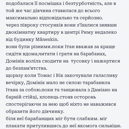
подобалася її посмішка і безтурботність, але в
той же час дівчина ставилася до всього
максимально відповідально та серйозно.
через півроку стосунків вони з’їхалися знявши
двокімнатну квартиру в центрі Риму недалеко
від будинку Måneskin.
вони були різними.поки Ітан вважав за краще
сидіти вдома,читати і грати на барабанах,
Домінік воліла сходити на тусовку і нажертися
до безпам’ятства.
щоразу коли Томас і Вік закочували галасливу
вечірку, Домінік мало не силою тарабанила
Ітана за собою.поки та танцювала з Даміано на
барній стійці, хлопець стояв осторонь
спостерігаючи за нею щоб ніхто не наважився
образити його дівчинку.
біля неї барабанщик міг бути слабким. міг
плакати притулившись до неї якомога сильніше.