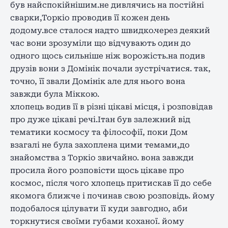
був найспокійнішим.не дивлячись на постійні
сварки,Торкіо проводив її кожен день
додому.все сталося надто швидко.через деякий
час вони зрозуміли що відчувають один до
одного щось сильніше ніж ворожість.на подив
друзів вони з Домінік почали зустрічатися. так,
точно, її звали Домінік але для нього вона
завжди була Міккою.
хлопець водив її в різні цікаві місця, і розповідав
про дуже цікаві речі.Ітан був залежний від
тематики космосу та філософії, поки Дом
взагалі не була захоплена цими темами,до
знайомства з Торкіо звичайно. вона завжди
просила його розповісти щось цікаве про
космос, після чого хлопець притискав її до себе
якомога ближче і починав свою розповідь. йому
подобалося цілувати її куди завгодно, аби
торкнутися своїми губами коханої. йому